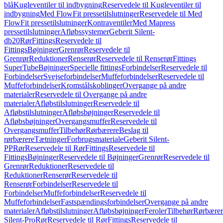
blå
Kugleventiler til indbygning
Reservedele til Kugleventiler til
indbygning
Med FlowFit pressetilslutninger
Reservedele til Med
FlowFit pressetilslutninger
Kontraventiler
Med Mapress
pressetilslutninger
Afløbssystemer
Geberit Silent-
db20
Rør
Fittings
Reservedele til
Fittings
Bøjninger
Grenrør
Reservedele til
Grenrør
Reduktioner
Renserør
Reservedele til Renserør
Fittings
SuperTube
Bøjninger
Specielle fittings
Forbindelser
Reservedele til
Forbindelser
Svejseforbindelser
Muffeforbindelser
Reservedele til
Muffeforbindelser
Kromstålskoblinger
Overgange på andre
materialer
Reservedele til Overgange på andre
materialer
Afløbstilslutninger
Reservedele til
Afløbstilslutninger
Afløbsbøjninger
Reservedele til
Afløbsbøjninger
Overgangsmuffer
Reservedele til
Overgangsmuffer
Tilbehør
Rørbærere
Beslag til
rørbærere
Tætninger
Forbrugsmateriale
Geberit Silent-
PP
Rør
Reservedele til Rør
Fittings
Reservedele til
Fittings
Bøjninger
Reservedele til Bøjninger
Grenrør
Reservedele til
Grenrør
Reduktioner
Reservedele til
Reduktioner
Renserør
Reservedele til
Renserør
Forbindelser
Reservedele til
Forbindelser
Muffeforbindelser
Reservedele til
Muffeforbindelser
Fastspændingsforbindelser
Overgange på andre
materialer
Afløbstilslutninger
Afløbsbøjninger
Feroler
Tilbehør
Rørbærer
Silent-Pro
Rør
Reservedele til Rør
Fittings
Reservedele til