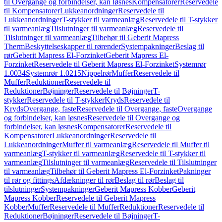
til Overgange og forbindelser, kan løsnes
Kompensatorer
Reservedele
til Kompensatorer
Lukkeanordninger
Reservedele til
Lukkeanordninger
T-stykker til varmeanlæg
Reservedele til T-stykker
til varmeanlæg
Tilslutninger til varmeanlæg
Reservedele til
Tilslutninger til varmeanlæg
Tilbehør til Geberit Mapress
Therm
Beskyttelseskapper til rørender
Systempakninger
Beslag til
rør
Geberit Mapress El-Forzinket
Geberit Mapress El-
Forzinket
Reservedele til Geberit Mapress El-Forzinket
Systemrør
1.0034
Systemrør 1.0215
Nippelrør
Muffer
Reservedele til
Muffer
Reduktioner
Reservedele til
Reduktioner
Bøjninger
Reservedele til Bøjninger
T-
stykker
Reservedele til T-stykker
Kryds
Reservedele til
Kryds
Overgange, faste
Reservedele til Overgange, faste
Overgange
og forbindelser, kan løsnes
Reservedele til Overgange og
forbindelser, kan løsnes
Kompensatorer
Reservedele til
Kompensatorer
Lukkeanordninger
Reservedele til
Lukkeanordninger
Muffer til varmeanlæg
Reservedele til Muffer til
varmeanlæg
T-stykker til varmeanlæg
Reservedele til T-stykker til
varmeanlæg
Tilslutninger til varmeanlæg
Reservedele til Tilslutninger
til varmeanlæg
Tilbehør til Geberit Mapress El-Forzinket
Pakninger
til rør og fittings
Afdækninger til rør
Beslag til rør
Beslag til
tilslutninger
Systempakninger
Geberit Mapress Kobber
Geberit
Mapress Kobber
Reservedele til Geberit Mapress
Kobber
Muffer
Reservedele til Muffer
Reduktioner
Reservedele til
Reduktioner
Bøjninger
Reservedele til Bøjninger
T-