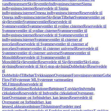
vandbegrænsere
Skylleventiler
Indbygningscisterner
Sigma
indbygningscisterner
Reservedele til Sigma
indbygningscisterner
Omega indbygningscisterner
Reservedele til
Omega indbygningscisterner
Skyllerør
Tilbehør
Svømmeventiler og
skylleventiler
Svømmeventiler
Reservedele til
Svømmeventiler
Svømmeventiler til synlige cisterner
Reservedele til
Svømmeventiler til synlige cisterner
Svømmeventiler til
indbygningscisterner
Reservedele til Svømmeventiler til
indbygningscisterner
Svømmeventiler til cisterner af
porcelæn
Reservedele til Svømmeventiler til cisterner af
porcelæn
Svømmeventiler til cisterner universel
Reservedele til
Svømmeventiler til cisterner universel
Svømmeventiler til
Monolith
Reservedele til Svømmeventiler til
Monolith
Skylleventiler
Reservedele til Skylleventiler
Skyl-stop-
skylning
Reservedele til Skyl-stop-skylning
Dobbeltskyl
Reservedele
til
Dobbeltskyl
Tilbehør
Trykknapper
Overgange
Forsyningssystemer
Geber
FlowFit
Systemrør ML
Systemrør varmeanlæg
ML
Fittings
Reservedele til
Fittings
Koblinger
Reduktioner
Bøjninger
T-stykker
Indvendig
cirkulation
Reservedele til Indvendig cirkulation
Overgange,
faste
Overgange og forbindelser, kan løsnes
Reservedele til
Overgange og forbindelser, kan
løsnes
Lukkeanordninger
Tilslutninger
Fordeler med
gevindsamling
Reservedele til Fordeler med gevindsamling
T-stykker