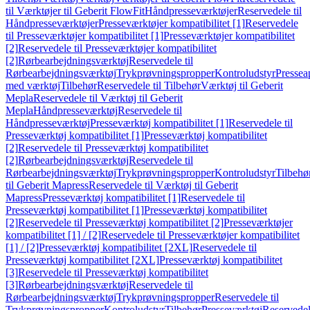
til Værktøjer til Geberit FlowFit
Håndpresseværktøjer
Reservedele til
Håndpresseværktøjer
Presseværktøjer kompatibilitet [1]
Reservedele
til Presseværktøjer kompatibilitet [1]
Presseværktøjer kompatibilitet
[2]
Reservedele til Presseværktøjer kompatibilitet
[2]
Rørbearbejdningsværktøj
Reservedele til
Rørbearbejdningsværktøj
Trykprøvningspropper
Kontroludstyr
Pressea
med værktøj
Tilbehør
Reservedele til Tilbehør
Værktøj til Geberit
Mepla
Reservedele til Værktøj til Geberit
Mepla
Håndpresseværktøj
Reservedele til
Håndpresseværktøj
Presseværktøj kompatibilitet [1]
Reservedele til
Presseværktøj kompatibilitet [1]
Presseværktøj kompatibilitet
[2]
Reservedele til Presseværktøj kompatibilitet
[2]
Rørbearbejdningsværktøj
Reservedele til
Rørbearbejdningsværktøj
Trykprøvningspropper
Kontroludstyr
Tilbehø
til Geberit Mapress
Reservedele til Værktøj til Geberit
Mapress
Presseværktøj kompatibilitet [1]
Reservedele til
Presseværktøj kompatibilitet [1]
Presseværktøj kompatibilitet
[2]
Reservedele til Presseværktøj kompatibilitet [2]
Presseværktøjer
kompatibilitet [1] / [2]
Reservedele til Presseværktøjer kompatibilitet
[1] / [2]
Presseværktøj kompatibilitet [2XL]
Reservedele til
Presseværktøj kompatibilitet [2XL]
Presseværktøj kompatibilitet
[3]
Reservedele til Presseværktøj kompatibilitet
[3]
Rørbearbejdningsværktøj
Reservedele til
Rørbearbejdningsværktøj
Trykprøvningspropper
Reservedele til
Trykprøvningspropper
Kontroludstyr
Tilbehør
Presseværktøj
Reservede