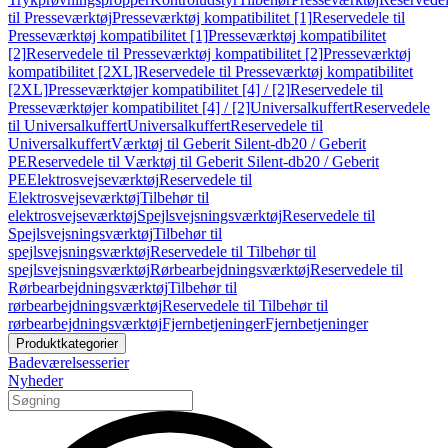
til Presseværktøj
Presseværktøj kompatibilitet [1]
Reservedele til
Presseværktøj kompatibilitet [1]
Presseværktøj kompatibilitet
[2]
Reservedele til Presseværktøj kompatibilitet [2]
Presseværktøj
kompatibilitet [2XL]
Reservedele til Presseværktøj kompatibilitet
[2XL]
Presseværktøjer kompatibilitet [4] / [2]
Reservedele til
Presseværktøjer kompatibilitet [4] / [2]
Universalkuffert
Reservedele
til Universalkuffert
Universalkuffert
Reservedele til
Universalkuffert
Værktøj til Geberit Silent-db20 / Geberit
PE
Reservedele til Værktøj til Geberit Silent-db20 / Geberit
PE
Elektrosvejseværktøj
Reservedele til
Elektrosvejseværktøj
Tilbehør til
elektrosvejseværktøj
Spejlsvejsningsværktøj
Reservedele til
Spejlsvejsningsværktøj
Tilbehør til
spejlsvejsningsværktøj
Reservedele til Tilbehør til
spejlsvejsningsværktøj
Rørbearbejdningsværktøj
Reservedele til
Rørbearbejdningsværktøj
Tilbehør til
rørbearbejdningsværktøj
Reservedele til Tilbehør til
rørbearbejdningsværktøj
Fjernbetjeninger
Fjernbetjeninger
Produktkategorier
Badeværelsesserier
Nyheder