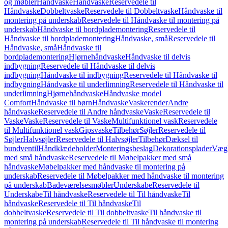
og møbler
Håndvaske
Håndvaske
Reservedele til
Håndvaske
Dobbeltvaske
Reservedele til Dobbeltvaske
Håndvaske til
montering på underskab
Reservedele til Håndvaske til montering på
underskab
Håndvaske til bordplademontering
Reservedele til
Håndvaske til bordplademontering
Håndvaske, små
Reservedele til
Håndvaske, små
Håndvaske til
bordplademontering
Hjørnehåndvaske
Håndvaske til delvis
indbygning
Reservedele til Håndvaske til delvis
indbygning
Håndvaske til indbygning
Reservedele til Håndvaske til
indbygning
Håndvaske til underlimning
Reservedele til Håndvaske til
underlimning
Hjørnehåndvaske
Håndvaske model
Comfort
Håndvaske til børn
Håndvaske
Vaskerender
Andre
håndvaske
Reservedele til Andre håndvaske
Vaske
Reservedele til
Vaske
Vaske
Reservedele til Vaske
Multifunktionel vask
Reservedele
til Multifunktionel vask
Gipsvaske
Tilbehør
Søjler
Reservedele til
Søjler
Halvsøjler
Reservedele til Halvsøjler
Tilbehør
Dæksel til
bundventil
Håndklædeholder
Monteringsbeslag
Dekorationsplader
Vægh
med små håndvaske
Reservedele til Møbelpakker med små
håndvaske
Møbelpakker med håndvaske til montering på
underskab
Reservedele til Møbelpakker med håndvaske til montering
på underskab
Badeværelsesmøbler
Underskabe
Reservedele til
Underskabe
Til håndvaske
Reservedele til Til håndvaske
Til
håndvaske
Reservedele til Til håndvaske
Til
dobbeltvaske
Reservedele til Til dobbeltvaske
Til håndvaske til
montering på underskab
Reservedele til Til håndvaske til montering