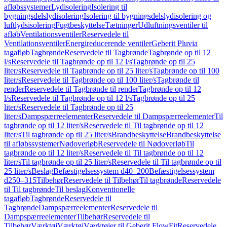
afløbssystemer
Lydisolering
Isolering til
bygningsdelslydisolering
Isolering til bygningsdelslydisolering og
luftlydsisolering
Fugtbeskyttelse
Tætninger
Udluftningsventiler til
afløb
Ventilationsventiler
Reservedele til
Ventilationsventiler
Energireducerende ventiler
Geberit Pluvia
tagafløb
Tagbrønde
Reservedele til Tagbrønde
Tagbrønde op til 12
l/s
Reservedele til Tagbrønde op til 12 l/s
Tagbrønde op til 25
liter/s
Reservedele til Tagbrønde op til 25 liter/s
Tagbrønde op til 100
liter/s
Reservedele til Tagbrønde op til 100 liter/s
Tagbrønde til
render
Reservedele til Tagbrønde til render
Tagbrønde op til 12
l/s
Reservedele til Tagbrønde op til 12 l/s
Tagbrønde op til 25
liter/s
Reservedele til Tagbrønde op til 25
liter/s
Dampspærreelementer
Reservedele til Dampspærreelementer
Til
tagbrønde op til 12 liter/s
Reservedele til Til tagbrønde op til 12
liter/s
Til tagbrønde op til 25 liter/s
Brandbeskyttelse
Brandbeskyttelse
til afløbssystemer
Nødoverløb
Reservedele til Nødoverløb
Til
tagbrønde op til 12 liter/s
Reservedele til Til tagbrønde op til 12
liter/s
Til tagbrønde op til 25 liter/s
Reservedele til Til tagbrønde op til
25 liter/s
Beslag
Befæstigelsessystem d40–200
Befæstigelsessystem
d250–315
Tilbehør
Reservedele til Tilbehør
Til tagbrønde
Reservedele
til Til tagbrønde
Til beslag
Konventionelle
tagafløb
Tagbrønde
Reservedele til
Tagbrønde
Dampspærreelementer
Reservedele til
Dampspærreelementer
Tilbehør
Reservedele til
Tilbehør
Værktøj
Værktøj
Værktøjer til Geberit FlowFit
Reservedele