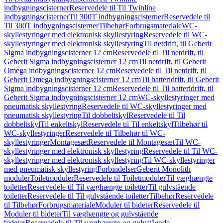
indbygningscisterner
Reservedele til Til Twinline
indbygningscisterner
Til 300T indbygningscisterner
Reservedele til
Til 300T indbygningscisterner
Tilbehør
Forbrugsmateriale
WC-
skyllestyringer med elektronisk skyllestyring
Reservedele til WC-
skyllestyringer med elektronisk skyllestyring
Til netdrift, til Geberit
Sigma indbygningscisterner 12 cm
Reservedele til Til netdrift, til
Geberit Sigma indbygningscisterner 12 cm
Til netdrift, til Geberit
Omega indbygningscisterner 12 cm
Reservedele til Til netdrift, til
Geberit Omega indbygningscisterner 12 cm
Til batteridrift, til Geberit
Sigma indbygningscisterner 12 cm
Reservedele til Til batteridrift, til
Geberit Sigma indbygningscisterner 12 cm
WC-skyllestyringer med
pneumatisk skyllestyring
Reservedele til WC-skyllestyringer med
pneumatisk skyllestyring
Til dobbeltskyl
Reservedele til Til
dobbeltskyl
Til enkeltskyl
Reservedele til Til enkeltskyl
Tilbehør til
WC-skyllestyringer
Reservedele til Tilbehør til WC-
skyllestyringer
Montagesæt
Reservedele til Montagesæt
Til WC-
skyllestyringer med elektronisk skyllestyring
Reservedele til Til WC-
skyllestyringer med elektronisk skyllestyring
Til WC-skyllestyringer
med pneumatisk skyllestyring
Forbindelser
Geberit Monolith
moduler
Toiletmoduler
Reservedele til Toiletmoduler
Til væghængte
toiletter
Reservedele til Til væghængte toiletter
Til gulvstående
toiletter
Reservedele til Til gulvstående toiletter
Tilbehør
Reservedele
til Tilbehør
Forbrugsmateriale
Moduler til bideter
Reservedele til
Moduler til bideter
Til væghængte og gulvstående
bideter
Reservedele til Til væghængte og gulvstående