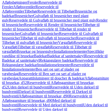
Afløbsbøjninger
Feroler
Reservedele til
Feroler
Afløbsventiler
Reservedele til
Afløbsventiler
Tilbehør
Reservedele til Tilbehør
Bruseniche og
badekar
Brusenicher
Gulvafløb til brusenicher med plant
gulv
Reservedele til Gulvafløb til brusenicher med plant gulv
Render
til brusenicher
Reservedele til Render til brusenicher
Tilbehør til
render til brusenicher
Reservedele til Tilbehør til render til
brusenicher
Gulvafløb til brusenicher
Reservedele til Gulvafløb til
brusenicher
Tilbehør til gulvafløb til brusenicher
Reservedele til
Tilbehør til gulvafløb til brusenicher
Vægafløb
Reservedele til
Vægafløb
Tilbehør til vægafløb
Reservedele til Tilbehør til
vægafløb
Brusekar og brusegulve
Installationselementer
Specifikke
vandlåse til brusekar
Badekar
Badekar af sanitetsakryl
Reservedele til
Badekar af sanitetsakryl
Rektangulære badekar
Reservedele til
Rektangulære badekar
Installationselementer
Reservedele til
Installationselementer
Ben sæt og sæt af plader og
vægbeslag
Reservedele til Ben sæt og sæt af plader og
vægbeslag
Apparattilslutninger til doucher & badekar
Afløbsgarniture
til brusekar, d52
Reservedele til Afløbsgarniture til brusekar,
d52
Uden dæksel til bundventil
Reservedele til Uden dæksel til
bundventil
Dæksel til bundventil
Reservedele til Dæksel til
bundventil
Afløbsgarniture til brusekar, d90
Reservedele til
Afløbsgarniture til brusekar, d90
Med dæksel til
bundventil
Reservedele til Med dæksel til bundventil
Uden dæksel til
bundventil
Reservedele til Uden dæksel til