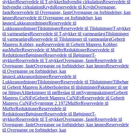
stykker
Reservedele til T-stykker
Indvendig cirkulation
Reservedele til
Indvendig cirkulation
Kryds
Reservedele til Kryds
Overgange,
faste
Reservedele til Overgange, faste
Overgange og forbindelser, kan
løsnes
Reservedele til Overgange og forbindelser, kan
løsnes
Lukkeanordninger
Reservedele til
Lukkeanordninger
Tilslutninger
Reservedele til Tilslutninger
T-stykker
til varmeanlæg
Reservedele til T-stykker til varmeanlæg
Tilslutninger
til varmeanlæg
Reservedele til Tilslutninger til varmeanlæg
Geberit
Mapress Kobber, gas
Reservedele til Geberit Mapress Kobber,
gas
Muffer
Reservedele til Muffer
Reduktioner
Reservedele til
Reduktioner
Bøjninger
Reservedele til Bøjninger
T-
stykker
Reservedele til T-stykker
Overgange, faste
Reservedele til
Overgange, faste
Overgange og forbindelser, kan løsnes
Reservedele
til Overgange og forbindelser, kan
løsnes
Lukkeanordninger
Reservedele til
Lukkeanordninger
Tilslutninger
Reservedele til Tilslutninger
Tilbehør
til Geberit Mapress Kobber
Isolering til tilslutninger
Pakninger til rør
og fittings
Afdækninger til rør
Beslag til rør
Systempakninger
Geberit
Mapress CuNiFe
Geberit Mapress CuNiFe
Reservedele til Geberit
Mapress CuNiFe
Systemrør 2.1972
Muffer
Reservedele til
Muffer
Reduktioner
Reservedele til
Reduktioner
Bøjninger
Reservedele til Bøjninger
T-
stykker
Reservedele til T-stykker
Overgange, faste
Reservedele til
Overgange, faste
Overgange og forbindelser, kan løsnes
Reservedele
til Overgange og forbindelser, kan