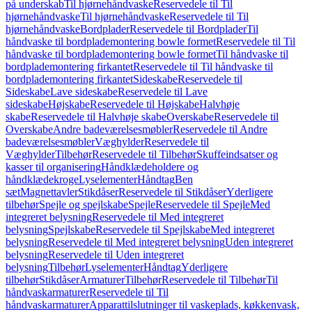
på underskab
Til hjørnehåndvaske
Reservedele til Til
hjørnehåndvaske
Til hjørnehåndvaske
Reservedele til Til
hjørnehåndvaske
Bordplader
Reservedele til Bordplader
Til
håndvaske til bordplademontering bowle formet
Reservedele til Til
håndvaske til bordplademontering bowle formet
Til håndvaske til
bordplademontering firkantet
Reservedele til Til håndvaske til
bordplademontering firkantet
Sideskabe
Reservedele til
Sideskabe
Lave sideskabe
Reservedele til Lave
sideskabe
Højskabe
Reservedele til Højskabe
Halvhøje
skabe
Reservedele til Halvhøje skabe
Overskabe
Reservedele til
Overskabe
Andre badeværelsesmøbler
Reservedele til Andre
badeværelsesmøbler
Væghylder
Reservedele til
Væghylder
Tilbehør
Reservedele til Tilbehør
Skuffeindsatser og
kasser til organisering
Håndklædeholdere og
håndklædekroge
Lyselementer
Håndtag
Ben
sæt
Magnettavler
Stikdåser
Reservedele til Stikdåser
Yderligere
tilbehør
Spejle og spejlskabe
Spejle
Reservedele til Spejle
Med
integreret belysning
Reservedele til Med integreret
belysning
Spejlskabe
Reservedele til Spejlskabe
Med integreret
belysning
Reservedele til Med integreret belysning
Uden integreret
belysning
Reservedele til Uden integreret
belysning
Tilbehør
Lyselementer
Håndtag
Yderligere
tilbehør
Stikdåser
Armaturer
Tilbehør
Reservedele til Tilbehør
Til
håndvaskarmaturer
Reservedele til Til
håndvaskarmaturer
Apparattilslutninger til vaskeplads, køkkenvask,