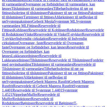
til varmeanlæg
Overgange og forbindelser til varmeanlæg, kan
løsnes
Tilslutninger til varmeanlæg
Tilbehør
Isolering til rør og
fittings
Isolering til tilslutninger
Pakninger til rør og fittings
Pakninger
til tilslutninger
Tætninger til fittings
Afdækninger til rør
Beslag til
rør
Systempakninger
Geberit Mepla
Systemrør ML
Systemrør
varmeanlæg ML
Fittings
Reservedele til
Fittings
Koblinger
Reservedele til Koblinger
Reduktioner
Reservedele
til Reduktioner
Vinkel
Reservedele til Vinkel
T-stykker
Reservedele til
T-stykker
Indvendig cirkulation
Reservedele til Indvendig
cirkulation
Overgange, faste
Reservedele til Overgange,
faste
Overgange og forbindelser, kan løsnes
Reservedele til
Overgange og forbindelser, kan
løsnes
Lukkeanordninger
Reservedele til
Lukkeanordninger
Tilslutninger
Reservedele til Tilslutninger
Fordeler
med gevindsamling
Tilslutninger til varmeanlæg
Reservedele til
Tilslutninger til varmeanlæg
Tilbehør
Isolering til rør og
fittings
Isolering til tilslutninger
Pakninger til rør og fittings
Pakninger
til tilslutninger
Afdækninger til rør
Beslag til
rør
Systempakninger
Geberit Mapress Rustfrit
Geberit Mapress
Rustfrit
Reservedele til Geberit Mapress Rustfrit
Systemrør
1.4401
Reservedele til Systemrør 1.4401
Systemrør
1.4521
Nippelrør
Muffer
Reservedele til
Muffer
Reduktioner
Reservedele til
Reduktioner
Bøjninger
Reservedele til Bøjninger
T-