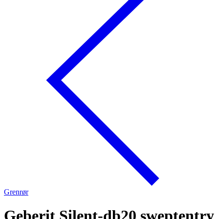
Grenrør
Geberit Silent-db20 sweptentry