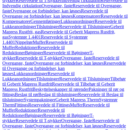
stykker
Reservedele til T-stykker
Indvendig cirkulation
Reservedele til
Indvendig cirkulation
Overgange, faste
Reservedele til Overgange,
faste
Overgange og forbindelser, kan løsnes
Reservedele til
Overgange og forbindelser, kan løsnes
Kompensatorer
Reservedele til
Kompensatorer
Gennemføringer
Lukkeanordninger
Reservedele til
Lukkeanordninger
Tilslutninger
Reservedele til Tilslutninger
Geberit
Mapress Rustfrit, gas
Reservedele til Geberit Mapress Rustfrit,
gas
Systemrør 1.4401
Reservedele til Systemrør
1.4401
Nippelrør
Muffer
Reservedele til
Muffer
Reduktioner
Reservedele til
Reduktioner
Bøjninger
Reservedele til Bøjninger
T-
stykker
Reservedele til T-stykker
Overgange, faste
Reservedele til
Overgange, faste
Overgange og forbindelser, kan løsnes
Reservedele
til Overgange og forbindelser, kan
løsnes
Lukkeanordninger
Reservedele til
Lukkeanordninger
Tilslutninger
Reservedele til Tilslutninger
Tilbehør
til Geberit Mapress Rustfrit
Reservedele til Tilbehør til Geberit
Mapress Rustfrit
Beskyttelseskapper til rørender
Pakninger til rør og
fittings
Beslag til rør
Beslag til tilslutninger
Reservedele til Beslag til
tilslutninger
Systempakninger
Geberit Mapress Therm
Systemrør
Therm
Fittings
Reservedele til Fittings
Muffer
Reservedele til
Muffer
Reduktioner
Reservedele til
Reduktioner
Bøjninger
Reservedele til Bøjninger
T-
stykker
Reservedele til T-stykker
Overgange, faste
Reservedele til
Overgange, faste
Overgange og forbindelser, kan løsnes
Reservedele