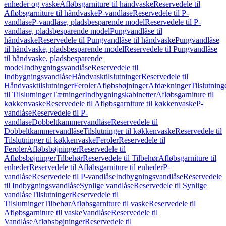
enheder og vaske
Afløbsgarniture til håndvaske
Reservedele til
Afløbsgarniture til håndvaske
P-vandlåse
Reservedele til P-
vandlåse
P-vandlåse, pladsbesparende model
Reservedele til P-
vandlåse, pladsbesparende model
Pungvandlåse til
håndvaske
Reservedele til Pungvandlåse til håndvaske
Pungvandlåse
til håndvaske, pladsbesparende model
Reservedele til Pungvandlåse
til håndvaske, pladsbesparende
model
Indbygningsvandlåse
Reservedele til
Indbygningsvandlåse
Håndvasktilslutninger
Reservedele til
Håndvasktilslutninger
Feroler
Afløbsbøjninger
Afdækninger
Tilslutning
til Tilslutninger
Tætninger
Indbygningskabinetter
Afløbsgarniture til
køkkenvaske
Reservedele til Afløbsgarniture til køkkenvaske
P-
vandlåse
Reservedele til P-
vandlåse
Dobbeltkammervandlåse
Reservedele til
Dobbeltkammervandlåse
Tilslutninger til køkkenvaske
Reservedele til
Tilslutninger til køkkenvaske
Feroler
Reservedele til
Feroler
Afløbsbøjninger
Reservedele til
Afløbsbøjninger
Tilbehør
Reservedele til Tilbehør
Afløbsgarniture til
enheder
Reservedele til Afløbsgarniture til enheder
P-
vandlåse
Reservedele til P-vandlåse
Indbygningsvandlåse
Reservedele
til Indbygningsvandlåse
Synlige vandlåse
Reservedele til Synlige
vandlåse
Tilslutninger
Reservedele til
Tilslutninger
Tilbehør
Afløbsgarniture til vaske
Reservedele til
Afløbsgarniture til vaske
Vandlåse
Reservedele til
Vandlåse
Afløbsbøjninger
Reservedele til