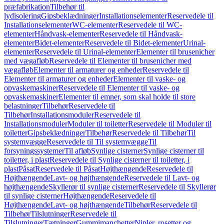
præfabrikation
Tilbehør til
lydisolering
Gipsbeklædninger
Installationselementer
Reservedele til
Installationselementer
WC-elementer
Reservedele til WC-
elementer
Håndvask-elementer
Reservedele til Håndvask-
elementer
Bidet-elementer
Reservedele til Bidet-elementer
Urinal-
elementer
Reservedele til Urinal-elementer
Elementer til brusenicher
med vægafløb
Reservedele til Elementer til brusenicher med
vægafløb
Elementer til armaturer og enheder
Reservedele til
Elementer til armaturer og enheder
Elementer til vaske- og
opvaskemaskiner
Reservedele til Elementer til vaske- og
opvaskemaskiner
Elementer til emner, som skal holde til store
belastninger
Tilbehør
Reservedele til
Tilbehør
Installationsmoduler
Reservedele til
Installationsmoduler
Moduler til toiletter
Reservedele til Moduler til
toiletter
Gipsbeklædninger
Tilbehør
Reservedele til Tilbehør
Til
systemvægge
Reservedele til Til systemvægge
Til
forsyningssystemer
Til afløb
Synlige cisterner
Synlige cisterner til
toiletter, i plast
Reservedele til Synlige cisterner til toiletter, i
plast
Påsat
Reservedele til Påsat
Højthængende
Reservedele til
Højthængende
Lavt- og højthængende
Reservedele til Lavt- og
højthængende
Skyllerør til synlige cisterner
Reservedele til Skyllerør
til synlige cisterner
Højthængende
Reservedele til
Højthængende
Lavt- og højthængende
Tilbehør
Reservedele til
Tilbehør
Tilslutninger
Reservedele til
Tilslutninger
Tætninger
Gummimanchetter
Nipler, rosetter og