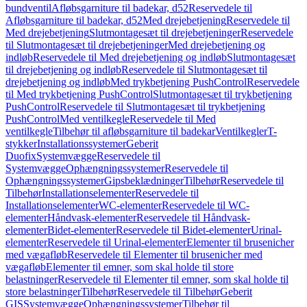
bundventil
Afløbsgarniture til badekar, d52
Reservedele til
Afløbsgarniture til badekar, d52
Med drejebetjening
Reservedele til
Med drejebetjening
Slutmontagesæt til drejebetjeninger
Reservedele
til Slutmontagesæt til drejebetjeninger
Med drejebetjening og
indløb
Reservedele til Med drejebetjening og indløb
Slutmontagesæt
til drejebetjening og indløb
Reservedele til Slutmontagesæt til
drejebetjening og indløb
Med trykbetjening PushControl
Reservedele
til Med trykbetjening PushControl
Slutmontagesæt til trykbetjening
PushControl
Reservedele til Slutmontagesæt til trykbetjening
PushControl
Med ventilkegle
Reservedele til Med
ventilkegle
Tilbehør til afløbsgarniture til badekar
Ventilkegler
T-
stykker
Installationssystemer
Geberit
Duofix
Systemvægge
Reservedele til
Systemvægge
Ophængningssystemer
Reservedele til
Ophængningssystemer
Gipsbeklædninger
Tilbehør
Reservedele til
Tilbehør
Installationselementer
Reservedele til
Installationselementer
WC-elementer
Reservedele til WC-
elementer
Håndvask-elementer
Reservedele til Håndvask-
elementer
Bidet-elementer
Reservedele til Bidet-elementer
Urinal-
elementer
Reservedele til Urinal-elementer
Elementer til brusenicher
med vægafløb
Reservedele til Elementer til brusenicher med
vægafløb
Elementer til emner, som skal holde til store
belastninger
Reservedele til Elementer til emner, som skal holde til
store belastninger
Tilbehør
Reservedele til Tilbehør
Geberit
GIS
Systemvægge
Ophængningssystemer
Tilbehør til