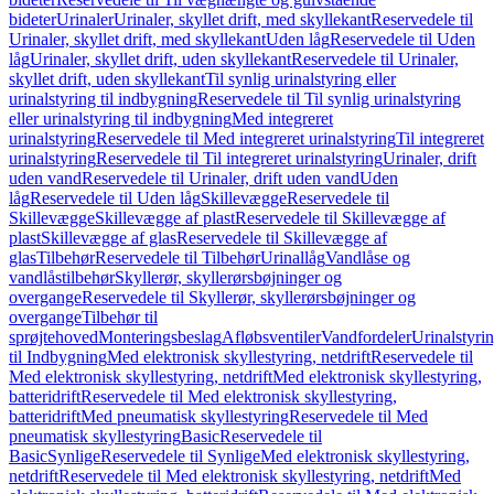
bideter
Urinaler
Urinaler, skyllet drift, med skyllekant
Reservedele til
Urinaler, skyllet drift, med skyllekant
Uden låg
Reservedele til Uden
låg
Urinaler, skyllet drift, uden skyllekant
Reservedele til Urinaler,
skyllet drift, uden skyllekant
Til synlig urinalstyring eller
urinalstyring til indbygning
Reservedele til Til synlig urinalstyring
eller urinalstyring til indbygning
Med integreret
urinalstyring
Reservedele til Med integreret urinalstyring
Til integreret
urinalstyring
Reservedele til Til integreret urinalstyring
Urinaler, drift
uden vand
Reservedele til Urinaler, drift uden vand
Uden
låg
Reservedele til Uden låg
Skillevægge
Reservedele til
Skillevægge
Skillevægge af plast
Reservedele til Skillevægge af
plast
Skillevægge af glas
Reservedele til Skillevægge af
glas
Tilbehør
Reservedele til Tilbehør
Urinallåg
Vandlåse og
vandlåstilbehør
Skyllerør, skyllerørsbøjninger og
overgange
Reservedele til Skyllerør, skyllerørsbøjninger og
overgange
Tilbehør til
sprøjtehoved
Monteringsbeslag
Afløbsventiler
Vandfordeler
Urinalstyri
til Indbygning
Med elektronisk skyllestyring, netdrift
Reservedele til
Med elektronisk skyllestyring, netdrift
Med elektronisk skyllestyring,
batteridrift
Reservedele til Med elektronisk skyllestyring,
batteridrift
Med pneumatisk skyllestyring
Reservedele til Med
pneumatisk skyllestyring
Basic
Reservedele til
Basic
Synlige
Reservedele til Synlige
Med elektronisk skyllestyring,
netdrift
Reservedele til Med elektronisk skyllestyring, netdrift
Med