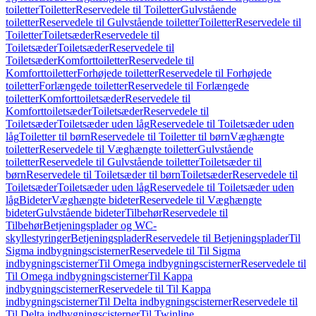
toiletter
Toiletter
Reservedele til Toiletter
Gulvstående
toiletter
Reservedele til Gulvstående toiletter
Toiletter
Reservedele til
Toiletter
Toiletsæder
Reservedele til
Toiletsæder
Toiletsæder
Reservedele til
Toiletsæder
Komforttoiletter
Reservedele til
Komforttoiletter
Forhøjede toiletter
Reservedele til Forhøjede
toiletter
Forlængede toiletter
Reservedele til Forlængede
toiletter
Komforttoiletsæder
Reservedele til
Komforttoiletsæder
Toiletsæder
Reservedele til
Toiletsæder
Toiletsæder uden låg
Reservedele til Toiletsæder uden
låg
Toiletter til børn
Reservedele til Toiletter til børn
Væghængte
toiletter
Reservedele til Væghængte toiletter
Gulvstående
toiletter
Reservedele til Gulvstående toiletter
Toiletsæder til
børn
Reservedele til Toiletsæder til børn
Toiletsæder
Reservedele til
Toiletsæder
Toiletsæder uden låg
Reservedele til Toiletsæder uden
låg
Bideter
Væghængte bideter
Reservedele til Væghængte
bideter
Gulvstående bideter
Tilbehør
Reservedele til
Tilbehør
Betjeningsplader og WC-
skyllestyringer
Betjeningsplader
Reservedele til Betjeningsplader
Til
Sigma indbygningscisterner
Reservedele til Til Sigma
indbygningscisterner
Til Omega indbygningscisterner
Reservedele til
Til Omega indbygningscisterner
Til Kappa
indbygningscisterner
Reservedele til Til Kappa
indbygningscisterner
Til Delta indbygningscisterner
Reservedele til
Til Delta indbygningscisterner
Til Twinline