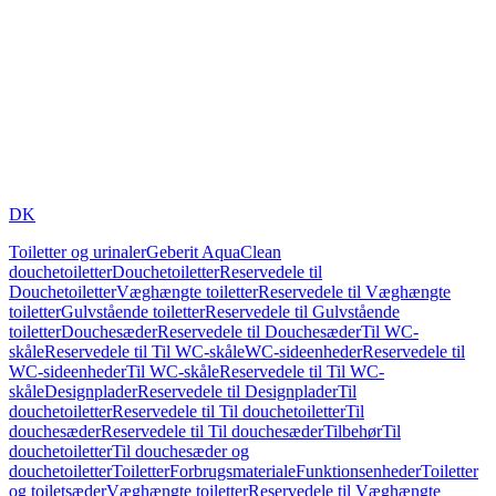
DK
Toiletter og urinaler
Geberit AquaClean
douchetoiletter
Douchetoiletter
Reservedele til
Douchetoiletter
Væghængte toiletter
Reservedele til Væghængte
toiletter
Gulvstående toiletter
Reservedele til Gulvstående
toiletter
Douchesæder
Reservedele til Douchesæder
Til WC-
skåle
Reservedele til Til WC-skåle
WC-sideenheder
Reservedele til
WC-sideenheder
Til WC-skåle
Reservedele til Til WC-
skåle
Designplader
Reservedele til Designplader
Til
douchetoiletter
Reservedele til Til douchetoiletter
Til
douchesæder
Reservedele til Til douchesæder
Tilbehør
Til
douchetoiletter
Til douchesæder og
douchetoiletter
Toiletter
Forbrugsmateriale
Funktionsenheder
Toiletter
og toiletsæder
Væghængte toiletter
Reservedele til Væghængte