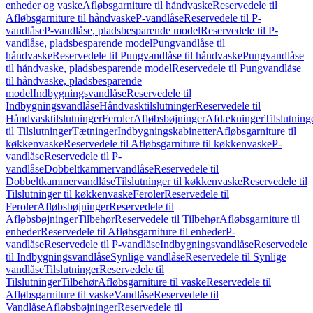
enheder og vaske
Afløbsgarniture til håndvaske
Reservedele til
Afløbsgarniture til håndvaske
P-vandlåse
Reservedele til P-
vandlåse
P-vandlåse, pladsbesparende model
Reservedele til P-
vandlåse, pladsbesparende model
Pungvandlåse til
håndvaske
Reservedele til Pungvandlåse til håndvaske
Pungvandlåse
til håndvaske, pladsbesparende model
Reservedele til Pungvandlåse
til håndvaske, pladsbesparende
model
Indbygningsvandlåse
Reservedele til
Indbygningsvandlåse
Håndvasktilslutninger
Reservedele til
Håndvasktilslutninger
Feroler
Afløbsbøjninger
Afdækninger
Tilslutning
til Tilslutninger
Tætninger
Indbygningskabinetter
Afløbsgarniture til
køkkenvaske
Reservedele til Afløbsgarniture til køkkenvaske
P-
vandlåse
Reservedele til P-
vandlåse
Dobbeltkammervandlåse
Reservedele til
Dobbeltkammervandlåse
Tilslutninger til køkkenvaske
Reservedele til
Tilslutninger til køkkenvaske
Feroler
Reservedele til
Feroler
Afløbsbøjninger
Reservedele til
Afløbsbøjninger
Tilbehør
Reservedele til Tilbehør
Afløbsgarniture til
enheder
Reservedele til Afløbsgarniture til enheder
P-
vandlåse
Reservedele til P-vandlåse
Indbygningsvandlåse
Reservedele
til Indbygningsvandlåse
Synlige vandlåse
Reservedele til Synlige
vandlåse
Tilslutninger
Reservedele til
Tilslutninger
Tilbehør
Afløbsgarniture til vaske
Reservedele til
Afløbsgarniture til vaske
Vandlåse
Reservedele til
Vandlåse
Afløbsbøjninger
Reservedele til