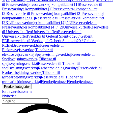
til Presseværktøj
Presseværktøj kompatibilitet [1]
Reservedele til
Presseværktøj kompatibilitet [1]
Presseværktøj kompatibilitet
[2]
Reservedele til Presseværktøj kompatibilitet [2]
Presseværktøj
kompatibilitet [2XL]
Reservedele til Presseværktøj kompatibilitet
[2XL]
Presseværktøjer kompatibilitet [4] / [2]
Reservedele til
Presseværktøjer kompatibilitet [4] / [2]
Universalkuffert
Reservedele
til Universalkuffert
Universalkuffert
Reservedele til
Universalkuffert
Værktøj til Geberit Silent-db20 / Geberit
PE
Reservedele til Værktøj til Geberit Silent-db20 / Geberit
PE
Elektrosvejseværktøj
Reservedele til
Elektrosvejseværktøj
Tilbehør til
elektrosvejseværktøj
Spejlsvejsningsværktøj
Reservedele til
Spejlsvejsningsværktøj
Tilbehør til
spejlsvejsningsværktøj
Reservedele til Tilbehør til
spejlsvejsningsværktøj
Rørbearbejdningsværktøj
Reservedele til
Rørbearbejdningsværktøj
Tilbehør til
rørbearbejdningsværktøj
Reservedele til Tilbehør til
rørbearbejdningsværktøj
Fjernbetjeninger
Fjernbetjeninger
Produktkategorier
Badeværelsesserier
Nyheder