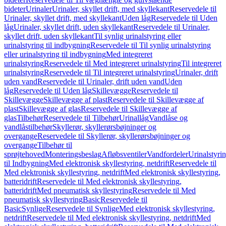
bideter
Urinaler
Urinaler, skyllet drift, med skyllekant
Reservedele til
Urinaler, skyllet drift, med skyllekant
Uden låg
Reservedele til Uden
låg
Urinaler, skyllet drift, uden skyllekant
Reservedele til Urinaler,
skyllet drift, uden skyllekant
Til synlig urinalstyring eller
urinalstyring til indbygning
Reservedele til Til synlig urinalstyring
eller urinalstyring til indbygning
Med integreret
urinalstyring
Reservedele til Med integreret urinalstyring
Til integreret
urinalstyring
Reservedele til Til integreret urinalstyring
Urinaler, drift
uden vand
Reservedele til Urinaler, drift uden vand
Uden
låg
Reservedele til Uden låg
Skillevægge
Reservedele til
Skillevægge
Skillevægge af plast
Reservedele til Skillevægge af
plast
Skillevægge af glas
Reservedele til Skillevægge af
glas
Tilbehør
Reservedele til Tilbehør
Urinallåg
Vandlåse og
vandlåstilbehør
Skyllerør, skyllerørsbøjninger og
overgange
Reservedele til Skyllerør, skyllerørsbøjninger og
overgange
Tilbehør til
sprøjtehoved
Monteringsbeslag
Afløbsventiler
Vandfordeler
Urinalstyri
til Indbygning
Med elektronisk skyllestyring, netdrift
Reservedele til
Med elektronisk skyllestyring, netdrift
Med elektronisk skyllestyring,
batteridrift
Reservedele til Med elektronisk skyllestyring,
batteridrift
Med pneumatisk skyllestyring
Reservedele til Med
pneumatisk skyllestyring
Basic
Reservedele til
Basic
Synlige
Reservedele til Synlige
Med elektronisk skyllestyring,
netdrift
Reservedele til Med elektronisk skyllestyring, netdrift
Med