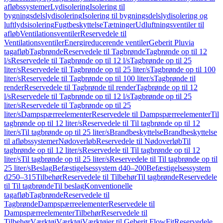
afløbssystemer
Lydisolering
Isolering til
bygningsdelslydisolering
Isolering til bygningsdelslydisolering og
luftlydsisolering
Fugtbeskyttelse
Tætninger
Udluftningsventiler til
afløb
Ventilationsventiler
Reservedele til
Ventilationsventiler
Energireducerende ventiler
Geberit Pluvia
tagafløb
Tagbrønde
Reservedele til Tagbrønde
Tagbrønde op til 12
l/s
Reservedele til Tagbrønde op til 12 l/s
Tagbrønde op til 25
liter/s
Reservedele til Tagbrønde op til 25 liter/s
Tagbrønde op til 100
liter/s
Reservedele til Tagbrønde op til 100 liter/s
Tagbrønde til
render
Reservedele til Tagbrønde til render
Tagbrønde op til 12
l/s
Reservedele til Tagbrønde op til 12 l/s
Tagbrønde op til 25
liter/s
Reservedele til Tagbrønde op til 25
liter/s
Dampspærreelementer
Reservedele til Dampspærreelementer
Til
tagbrønde op til 12 liter/s
Reservedele til Til tagbrønde op til 12
liter/s
Til tagbrønde op til 25 liter/s
Brandbeskyttelse
Brandbeskyttelse
til afløbssystemer
Nødoverløb
Reservedele til Nødoverløb
Til
tagbrønde op til 12 liter/s
Reservedele til Til tagbrønde op til 12
liter/s
Til tagbrønde op til 25 liter/s
Reservedele til Til tagbrønde op til
25 liter/s
Beslag
Befæstigelsessystem d40–200
Befæstigelsessystem
d250–315
Tilbehør
Reservedele til Tilbehør
Til tagbrønde
Reservedele
til Til tagbrønde
Til beslag
Konventionelle
tagafløb
Tagbrønde
Reservedele til
Tagbrønde
Dampspærreelementer
Reservedele til
Dampspærreelementer
Tilbehør
Reservedele til
Tilbehør
Værktøj
Værktøj
Værktøjer til Geberit FlowFit
Reservedele