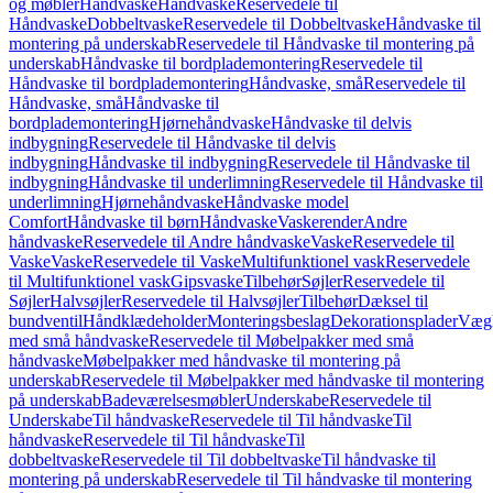
og møbler
Håndvaske
Håndvaske
Reservedele til
Håndvaske
Dobbeltvaske
Reservedele til Dobbeltvaske
Håndvaske til
montering på underskab
Reservedele til Håndvaske til montering på
underskab
Håndvaske til bordplademontering
Reservedele til
Håndvaske til bordplademontering
Håndvaske, små
Reservedele til
Håndvaske, små
Håndvaske til
bordplademontering
Hjørnehåndvaske
Håndvaske til delvis
indbygning
Reservedele til Håndvaske til delvis
indbygning
Håndvaske til indbygning
Reservedele til Håndvaske til
indbygning
Håndvaske til underlimning
Reservedele til Håndvaske til
underlimning
Hjørnehåndvaske
Håndvaske model
Comfort
Håndvaske til børn
Håndvaske
Vaskerender
Andre
håndvaske
Reservedele til Andre håndvaske
Vaske
Reservedele til
Vaske
Vaske
Reservedele til Vaske
Multifunktionel vask
Reservedele
til Multifunktionel vask
Gipsvaske
Tilbehør
Søjler
Reservedele til
Søjler
Halvsøjler
Reservedele til Halvsøjler
Tilbehør
Dæksel til
bundventil
Håndklædeholder
Monteringsbeslag
Dekorationsplader
Vægh
med små håndvaske
Reservedele til Møbelpakker med små
håndvaske
Møbelpakker med håndvaske til montering på
underskab
Reservedele til Møbelpakker med håndvaske til montering
på underskab
Badeværelsesmøbler
Underskabe
Reservedele til
Underskabe
Til håndvaske
Reservedele til Til håndvaske
Til
håndvaske
Reservedele til Til håndvaske
Til
dobbeltvaske
Reservedele til Til dobbeltvaske
Til håndvaske til
montering på underskab
Reservedele til Til håndvaske til montering