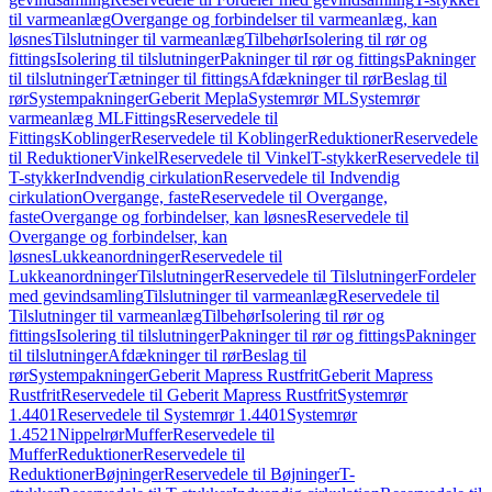
til varmeanlæg
Overgange og forbindelser til varmeanlæg, kan
løsnes
Tilslutninger til varmeanlæg
Tilbehør
Isolering til rør og
fittings
Isolering til tilslutninger
Pakninger til rør og fittings
Pakninger
til tilslutninger
Tætninger til fittings
Afdækninger til rør
Beslag til
rør
Systempakninger
Geberit Mepla
Systemrør ML
Systemrør
varmeanlæg ML
Fittings
Reservedele til
Fittings
Koblinger
Reservedele til Koblinger
Reduktioner
Reservedele
til Reduktioner
Vinkel
Reservedele til Vinkel
T-stykker
Reservedele til
T-stykker
Indvendig cirkulation
Reservedele til Indvendig
cirkulation
Overgange, faste
Reservedele til Overgange,
faste
Overgange og forbindelser, kan løsnes
Reservedele til
Overgange og forbindelser, kan
løsnes
Lukkeanordninger
Reservedele til
Lukkeanordninger
Tilslutninger
Reservedele til Tilslutninger
Fordeler
med gevindsamling
Tilslutninger til varmeanlæg
Reservedele til
Tilslutninger til varmeanlæg
Tilbehør
Isolering til rør og
fittings
Isolering til tilslutninger
Pakninger til rør og fittings
Pakninger
til tilslutninger
Afdækninger til rør
Beslag til
rør
Systempakninger
Geberit Mapress Rustfrit
Geberit Mapress
Rustfrit
Reservedele til Geberit Mapress Rustfrit
Systemrør
1.4401
Reservedele til Systemrør 1.4401
Systemrør
1.4521
Nippelrør
Muffer
Reservedele til
Muffer
Reduktioner
Reservedele til
Reduktioner
Bøjninger
Reservedele til Bøjninger
T-