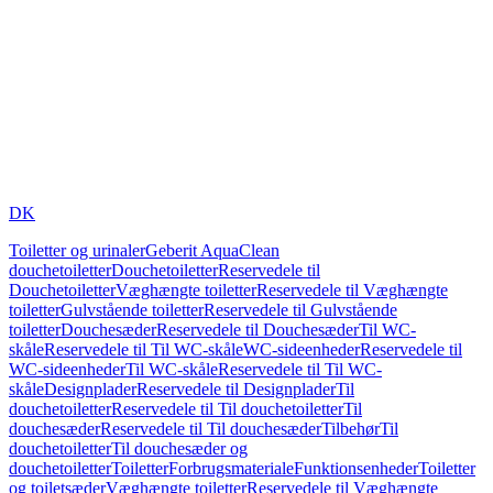
DK
Toiletter og urinaler
Geberit AquaClean
douchetoiletter
Douchetoiletter
Reservedele til
Douchetoiletter
Væghængte toiletter
Reservedele til Væghængte
toiletter
Gulvstående toiletter
Reservedele til Gulvstående
toiletter
Douchesæder
Reservedele til Douchesæder
Til WC-
skåle
Reservedele til Til WC-skåle
WC-sideenheder
Reservedele til
WC-sideenheder
Til WC-skåle
Reservedele til Til WC-
skåle
Designplader
Reservedele til Designplader
Til
douchetoiletter
Reservedele til Til douchetoiletter
Til
douchesæder
Reservedele til Til douchesæder
Tilbehør
Til
douchetoiletter
Til douchesæder og
douchetoiletter
Toiletter
Forbrugsmateriale
Funktionsenheder
Toiletter
og toiletsæder
Væghængte toiletter
Reservedele til Væghængte