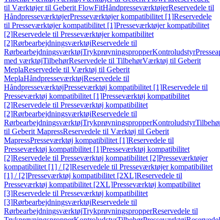
til Værktøjer til Geberit FlowFit
Håndpresseværktøjer
Reservedele til
Håndpresseværktøjer
Presseværktøjer kompatibilitet [1]
Reservedele
til Presseværktøjer kompatibilitet [1]
Presseværktøjer kompatibilitet
[2]
Reservedele til Presseværktøjer kompatibilitet
[2]
Rørbearbejdningsværktøj
Reservedele til
Rørbearbejdningsværktøj
Trykprøvningspropper
Kontroludstyr
Pressea
med værktøj
Tilbehør
Reservedele til Tilbehør
Værktøj til Geberit
Mepla
Reservedele til Værktøj til Geberit
Mepla
Håndpresseværktøj
Reservedele til
Håndpresseværktøj
Presseværktøj kompatibilitet [1]
Reservedele til
Presseværktøj kompatibilitet [1]
Presseværktøj kompatibilitet
[2]
Reservedele til Presseværktøj kompatibilitet
[2]
Rørbearbejdningsværktøj
Reservedele til
Rørbearbejdningsværktøj
Trykprøvningspropper
Kontroludstyr
Tilbehø
til Geberit Mapress
Reservedele til Værktøj til Geberit
Mapress
Presseværktøj kompatibilitet [1]
Reservedele til
Presseværktøj kompatibilitet [1]
Presseværktøj kompatibilitet
[2]
Reservedele til Presseværktøj kompatibilitet [2]
Presseværktøjer
kompatibilitet [1] / [2]
Reservedele til Presseværktøjer kompatibilitet
[1] / [2]
Presseværktøj kompatibilitet [2XL]
Reservedele til
Presseværktøj kompatibilitet [2XL]
Presseværktøj kompatibilitet
[3]
Reservedele til Presseværktøj kompatibilitet
[3]
Rørbearbejdningsværktøj
Reservedele til
Rørbearbejdningsværktøj
Trykprøvningspropper
Reservedele til
Trykprøvningspropper
Kontroludstyr
Tilbehør
Presseværktøj
Reservede