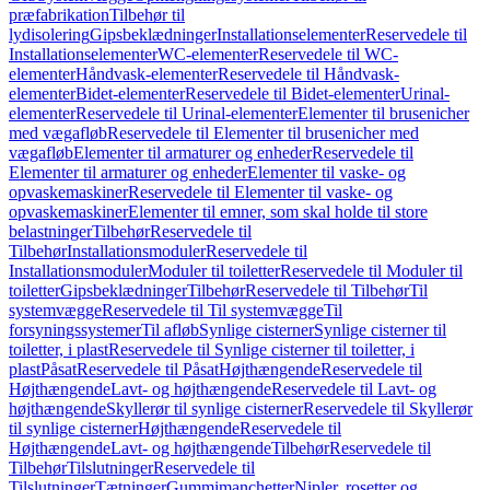
præfabrikation
Tilbehør til
lydisolering
Gipsbeklædninger
Installationselementer
Reservedele til
Installationselementer
WC-elementer
Reservedele til WC-
elementer
Håndvask-elementer
Reservedele til Håndvask-
elementer
Bidet-elementer
Reservedele til Bidet-elementer
Urinal-
elementer
Reservedele til Urinal-elementer
Elementer til brusenicher
med vægafløb
Reservedele til Elementer til brusenicher med
vægafløb
Elementer til armaturer og enheder
Reservedele til
Elementer til armaturer og enheder
Elementer til vaske- og
opvaskemaskiner
Reservedele til Elementer til vaske- og
opvaskemaskiner
Elementer til emner, som skal holde til store
belastninger
Tilbehør
Reservedele til
Tilbehør
Installationsmoduler
Reservedele til
Installationsmoduler
Moduler til toiletter
Reservedele til Moduler til
toiletter
Gipsbeklædninger
Tilbehør
Reservedele til Tilbehør
Til
systemvægge
Reservedele til Til systemvægge
Til
forsyningssystemer
Til afløb
Synlige cisterner
Synlige cisterner til
toiletter, i plast
Reservedele til Synlige cisterner til toiletter, i
plast
Påsat
Reservedele til Påsat
Højthængende
Reservedele til
Højthængende
Lavt- og højthængende
Reservedele til Lavt- og
højthængende
Skyllerør til synlige cisterner
Reservedele til Skyllerør
til synlige cisterner
Højthængende
Reservedele til
Højthængende
Lavt- og højthængende
Tilbehør
Reservedele til
Tilbehør
Tilslutninger
Reservedele til
Tilslutninger
Tætninger
Gummimanchetter
Nipler, rosetter og