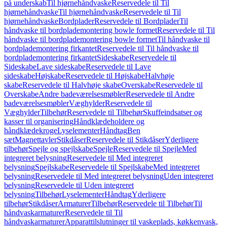
på underskab
Til hjørnehåndvaske
Reservedele til Til
hjørnehåndvaske
Til hjørnehåndvaske
Reservedele til Til
hjørnehåndvaske
Bordplader
Reservedele til Bordplader
Til
håndvaske til bordplademontering bowle formet
Reservedele til Til
håndvaske til bordplademontering bowle formet
Til håndvaske til
bordplademontering firkantet
Reservedele til Til håndvaske til
bordplademontering firkantet
Sideskabe
Reservedele til
Sideskabe
Lave sideskabe
Reservedele til Lave
sideskabe
Højskabe
Reservedele til Højskabe
Halvhøje
skabe
Reservedele til Halvhøje skabe
Overskabe
Reservedele til
Overskabe
Andre badeværelsesmøbler
Reservedele til Andre
badeværelsesmøbler
Væghylder
Reservedele til
Væghylder
Tilbehør
Reservedele til Tilbehør
Skuffeindsatser og
kasser til organisering
Håndklædeholdere og
håndklædekroge
Lyselementer
Håndtag
Ben
sæt
Magnettavler
Stikdåser
Reservedele til Stikdåser
Yderligere
tilbehør
Spejle og spejlskabe
Spejle
Reservedele til Spejle
Med
integreret belysning
Reservedele til Med integreret
belysning
Spejlskabe
Reservedele til Spejlskabe
Med integreret
belysning
Reservedele til Med integreret belysning
Uden integreret
belysning
Reservedele til Uden integreret
belysning
Tilbehør
Lyselementer
Håndtag
Yderligere
tilbehør
Stikdåser
Armaturer
Tilbehør
Reservedele til Tilbehør
Til
håndvaskarmaturer
Reservedele til Til
håndvaskarmaturer
Apparattilslutninger til vaskeplads, køkkenvask,