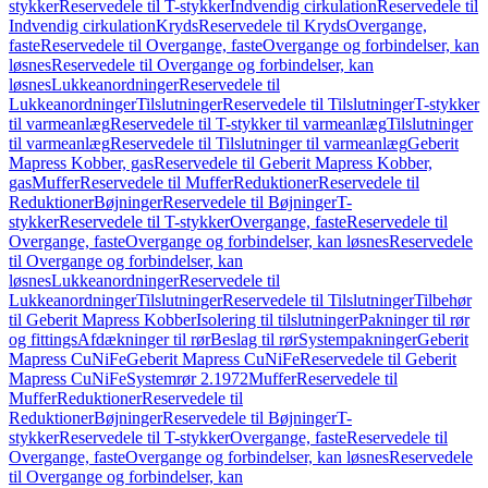
stykker
Reservedele til T-stykker
Indvendig cirkulation
Reservedele til
Indvendig cirkulation
Kryds
Reservedele til Kryds
Overgange,
faste
Reservedele til Overgange, faste
Overgange og forbindelser, kan
løsnes
Reservedele til Overgange og forbindelser, kan
løsnes
Lukkeanordninger
Reservedele til
Lukkeanordninger
Tilslutninger
Reservedele til Tilslutninger
T-stykker
til varmeanlæg
Reservedele til T-stykker til varmeanlæg
Tilslutninger
til varmeanlæg
Reservedele til Tilslutninger til varmeanlæg
Geberit
Mapress Kobber, gas
Reservedele til Geberit Mapress Kobber,
gas
Muffer
Reservedele til Muffer
Reduktioner
Reservedele til
Reduktioner
Bøjninger
Reservedele til Bøjninger
T-
stykker
Reservedele til T-stykker
Overgange, faste
Reservedele til
Overgange, faste
Overgange og forbindelser, kan løsnes
Reservedele
til Overgange og forbindelser, kan
løsnes
Lukkeanordninger
Reservedele til
Lukkeanordninger
Tilslutninger
Reservedele til Tilslutninger
Tilbehør
til Geberit Mapress Kobber
Isolering til tilslutninger
Pakninger til rør
og fittings
Afdækninger til rør
Beslag til rør
Systempakninger
Geberit
Mapress CuNiFe
Geberit Mapress CuNiFe
Reservedele til Geberit
Mapress CuNiFe
Systemrør 2.1972
Muffer
Reservedele til
Muffer
Reduktioner
Reservedele til
Reduktioner
Bøjninger
Reservedele til Bøjninger
T-
stykker
Reservedele til T-stykker
Overgange, faste
Reservedele til
Overgange, faste
Overgange og forbindelser, kan løsnes
Reservedele
til Overgange og forbindelser, kan