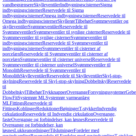
vandbegrænsere
Skylleventiler
Indbygningscisterner
Sigma
indbygningscisterner
Reservedele til Sigma
indbygningscisterner
Omega indbygningscisterner
Reservedele til
Omega indbygningscisterner
Skyllerør
Tilbehør
Svømmeventiler og
skylleventiler
Svømmeventiler
Reservedele til
Svømmeventiler
Svømmeventiler til synlige cisterner
Reservedele til
Svømmeventiler til synlige cisterner
Svømmeventiler til
indbygningscisterner
Reservedele til Svømmeventiler til
indbygningscisterner
Svømmeventiler til cisterner af
porcelæn
Reservedele til Svømmeventiler til cisterner af
porcelæn
Svømmeventiler til cisterner universel
Reservedele til
Svømmeventiler til cisterner universel
Svømmeventiler til
Monolith
Reservedele til Svømmeventiler til
Monolith
Skylleventiler
Reservedele til Skylleventiler
Skyl-stop-
skylning
Reservedele til Skyl-stop-skylning
Dobbeltskyl
Reservedele
til
Dobbeltskyl
Tilbehør
Trykknapper
Overgange
Forsyningssystemer
Geber
FlowFit
Systemrør ML
Systemrør varmeanlæg
ML
Fittings
Reservedele til
Fittings
Koblinger
Reduktioner
Bøjninger
T-stykker
Indvendig
cirkulation
Reservedele til Indvendig cirkulation
Overgange,
faste
Overgange og forbindelser, kan løsnes
Reservedele til
Overgange og forbindelser, kan
løsnes
Lukkeanordninger
Tilslutninger
Fordeler med
gevindsamling
Reservedele til Fordeler med gevindsamling
T-stykker