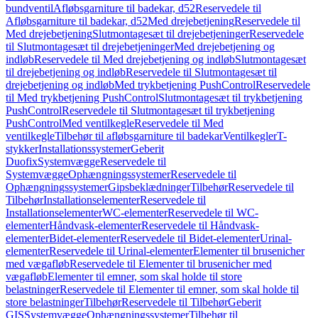
bundventil
Afløbsgarniture til badekar, d52
Reservedele til
Afløbsgarniture til badekar, d52
Med drejebetjening
Reservedele til
Med drejebetjening
Slutmontagesæt til drejebetjeninger
Reservedele
til Slutmontagesæt til drejebetjeninger
Med drejebetjening og
indløb
Reservedele til Med drejebetjening og indløb
Slutmontagesæt
til drejebetjening og indløb
Reservedele til Slutmontagesæt til
drejebetjening og indløb
Med trykbetjening PushControl
Reservedele
til Med trykbetjening PushControl
Slutmontagesæt til trykbetjening
PushControl
Reservedele til Slutmontagesæt til trykbetjening
PushControl
Med ventilkegle
Reservedele til Med
ventilkegle
Tilbehør til afløbsgarniture til badekar
Ventilkegler
T-
stykker
Installationssystemer
Geberit
Duofix
Systemvægge
Reservedele til
Systemvægge
Ophængningssystemer
Reservedele til
Ophængningssystemer
Gipsbeklædninger
Tilbehør
Reservedele til
Tilbehør
Installationselementer
Reservedele til
Installationselementer
WC-elementer
Reservedele til WC-
elementer
Håndvask-elementer
Reservedele til Håndvask-
elementer
Bidet-elementer
Reservedele til Bidet-elementer
Urinal-
elementer
Reservedele til Urinal-elementer
Elementer til brusenicher
med vægafløb
Reservedele til Elementer til brusenicher med
vægafløb
Elementer til emner, som skal holde til store
belastninger
Reservedele til Elementer til emner, som skal holde til
store belastninger
Tilbehør
Reservedele til Tilbehør
Geberit
GIS
Systemvægge
Ophængningssystemer
Tilbehør til