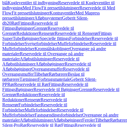
blå
Kugleventiler til indbygning
Reservedele til Kugleventiler til
indbygning
Med FlowFit pressetilslutninger
Reservedele til Med
FlowFit pressetilslutninger
Kontraventiler
Med Mapress
pressetilslutninger
Afløbssystemer
Geberit Silent-
db20
Rør
Fittings
Reservedele til
Fittings
Bøjninger
Grenrør
Reservedele til
Grenrør
Reduktioner
Renserør
Reservedele til Renserør
Fittings
SuperTube
Bøjninger
Specielle fittings
Forbindelser
Reservedele til
Forbindelser
Svejseforbindelser
Muffeforbindelser
Reservedele til
Muffeforbindelser
Kromstålskoblinger
Overgange på andre
materialer
Reservedele til Overgange på andre
materialer
Afløbstilslutninger
Reservedele til
Afløbstilslutninger
Afløbsbøjninger
Reservedele til
Afløbsbøjninger
Overgangsmuffer
Reservedele til
Overgangsmuffer
Tilbehør
Rørbærere
Beslag til
rørbærere
Tætninger
Forbrugsmateriale
Geberit Silent-
PP
Rør
Reservedele til Rør
Fittings
Reservedele til
Fittings
Bøjninger
Reservedele til Bøjninger
Grenrør
Reservedele til
Grenrør
Reduktioner
Reservedele til
Reduktioner
Renserør
Reservedele til
Renserør
Forbindelser
Reservedele til
Forbindelser
Muffeforbindelser
Reservedele til
Muffeforbindelser
Fastspændingsforbindelser
Overgange på andre
materialer
Afløbstilslutninger
Afløbsbøjninger
Feroler
Tilbehør
Rørbærer
Silent-Pro
Rør
Reservedele til Rør
Fittings
Reservedele til