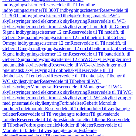
indbygningscisterner
Reservedele til Til Twinline
indbygningscisterner
Til 300T indbygningscisterner
Reservedele til
Til 300T indbygningscisterner
Tilbehør
Forbrugsmateriale
WC-
skyllestyringer med elektronisk skyllestyring
Reservedele til WC-
skyllestyringer med elektronisk skyllestyring
Til netdrift, til Geberit
Sigma indbygningscisterner 12 cm
Reservedele til Til netdrift, til
Geberit Sigma indbygningscisterner 12 cm
Til netdrift, til Geberit
Omega indbygningscisterner 12 cm
Reservedele til Til netdrift, til
Geberit Omega indbygningscisterner 12 cm
Til batteridrift, til Geberit
Sigma indbygningscisterner 12 cm
Reservedele til Til batteridrift, til
Geberit Sigma indbygningscisterner 12 cm
WC-skyllestyringer med
pneumatisk skyllestyring
Reservedele til WC-skyllestyringer med
pneumatisk skyllestyring
Til dobbeltskyl
Reservedele til Til
dobbeltskyl
Til enkeltskyl
Reservedele til Til enkeltskyl
Tilbehør til
WC-skyllestyringer
Reservedele til Tilbehør til WC-
skyllestyringer
Montagesæt
Reservedele til Montagesæt
Til WC-
skyllestyringer med elektronisk skyllestyring
Reservedele til Til WC-
skyllestyringer med elektronisk skyllestyring
Til WC-skyllestyringer
med pneumatisk skyllestyring
Forbindelser
Geberit Monolith
moduler
Toiletmoduler
Reservedele til Toiletmoduler
Til væghængte
toiletter
Reservedele til Til væghængte toiletter
Til gulvstående
toiletter
Reservedele til Til gulvstående toiletter
Tilbehør
Reservedele
til Tilbehør
Forbrugsmateriale
Moduler til bideter
Reservedele til
Moduler til bideter
Til væghængte og gulvstående
bideter
Reservedele til Til væghængte og gulvstående