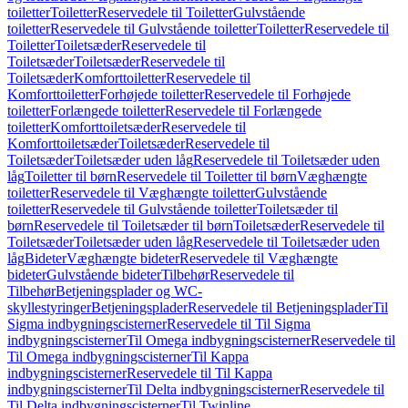
toiletter
Toiletter
Reservedele til Toiletter
Gulvstående
toiletter
Reservedele til Gulvstående toiletter
Toiletter
Reservedele til
Toiletter
Toiletsæder
Reservedele til
Toiletsæder
Toiletsæder
Reservedele til
Toiletsæder
Komforttoiletter
Reservedele til
Komforttoiletter
Forhøjede toiletter
Reservedele til Forhøjede
toiletter
Forlængede toiletter
Reservedele til Forlængede
toiletter
Komforttoiletsæder
Reservedele til
Komforttoiletsæder
Toiletsæder
Reservedele til
Toiletsæder
Toiletsæder uden låg
Reservedele til Toiletsæder uden
låg
Toiletter til børn
Reservedele til Toiletter til børn
Væghængte
toiletter
Reservedele til Væghængte toiletter
Gulvstående
toiletter
Reservedele til Gulvstående toiletter
Toiletsæder til
børn
Reservedele til Toiletsæder til børn
Toiletsæder
Reservedele til
Toiletsæder
Toiletsæder uden låg
Reservedele til Toiletsæder uden
låg
Bideter
Væghængte bideter
Reservedele til Væghængte
bideter
Gulvstående bideter
Tilbehør
Reservedele til
Tilbehør
Betjeningsplader og WC-
skyllestyringer
Betjeningsplader
Reservedele til Betjeningsplader
Til
Sigma indbygningscisterner
Reservedele til Til Sigma
indbygningscisterner
Til Omega indbygningscisterner
Reservedele til
Til Omega indbygningscisterner
Til Kappa
indbygningscisterner
Reservedele til Til Kappa
indbygningscisterner
Til Delta indbygningscisterner
Reservedele til
Til Delta indbygningscisterner
Til Twinline