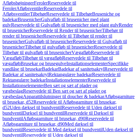
Afløbsbøjninger
Feroler
Reservedele til
Feroler
Afløbsventiler
Reservedele til
Afløbsventiler
Tilbehør
Reservedele til Tilbehør
Bruseniche og
badekar
Brusenicher
Gulvafløb til brusenicher med plant
gulv
Reservedele til Gulvafløb til brusenicher med plant gulv
Render
til brusenicher
Reservedele til Render til brusenicher
Tilbehør til
render til brusenicher
Reservedele til Tilbehør til render til
brusenicher
Gulvafløb til brusenicher
Reservedele til Gulvafløb til
brusenicher
Tilbehør til gulvafløb til brusenicher
Reservedele til
Tilbehør til gulvafløb til brusenicher
Vægafløb
Reservedele til
Vægafløb
Tilbehør til vægafløb
Reservedele til Tilbehør til
vægafløb
Brusekar og brusegulve
Installationselementer
Specifikke
vandlåse til brusekar
Badekar
Badekar af sanitetsakryl
Reservedele til
Badekar af sanitetsakryl
Rektangulære badekar
Reservedele til
Rektangulære badekar
Installationselementer
Reservedele til
Installationselementer
Ben sæt og sæt af plader og
vægbeslag
Reservedele til Ben sæt og sæt af plader og
vægbeslag
Apparattilslutninger til doucher & badekar
Afløbsgarniture
til brusekar, d52
Reservedele til Afløbsgarniture til brusekar,
d52
Uden dæksel til bundventil
Reservedele til Uden dæksel til
bundventil
Dæksel til bundventil
Reservedele til Dæksel til
bundventil
Afløbsgarniture til brusekar, d90
Reservedele til
Afløbsgarniture til brusekar, d90
Med dæksel til
bundventil
Reservedele til Med dæksel til bundventil
Uden dæksel til
bundventil
Reservedele til Uden dæksel til