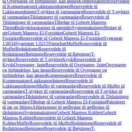
til Overgange og forbindelser, kan løsnes
Kompensatorer
Reservedele
til Kompensatorer
Lukkeanordninger
Reservedele til
Lukkeanordninger
T-stykker til varmeanlæg
Reservedele til T-stykker
til varmeanlæg
Tilslutninger til varmeanlæg
Reservedele til
Tilslutninger til varmeanlæg
Tilbehør til Geberit Mapress
Therm
Beskyttelseskapper til rørender
Systempakninger
Beslag til
rør
Geberit Mapress El-Forzinket
Geberit Mapress El-
Forzinket
Reservedele til Geberit Mapress El-Forzinket
Systemrør
1.0034
Systemrør 1.0215
Nippelrør
Muffer
Reservedele til
Muffer
Reduktioner
Reservedele til
Reduktioner
Bøjninger
Reservedele til Bøjninger
T-
stykker
Reservedele til T-stykker
Kryds
Reservedele til
Kryds
Overgange, faste
Reservedele til Overgange, faste
Overgange
og forbindelser, kan løsnes
Reservedele til Overgange og
forbindelser, kan løsnes
Kompensatorer
Reservedele til
Kompensatorer
Lukkeanordninger
Reservedele til
Lukkeanordninger
Muffer til varmeanlæg
Reservedele til Muffer til
varmeanlæg
T-stykker til varmeanlæg
Reservedele til T-stykker til
varmeanlæg
Tilslutninger til varmeanlæg
Reservedele til Tilslutninger
til varmeanlæg
Tilbehør til Geberit Mapress El-Forzinket
Pakninger
til rør og fittings
Afdækninger til rør
Beslag til rør
Beslag til
tilslutninger
Systempakninger
Geberit Mapress Kobber
Geberit
Mapress Kobber
Reservedele til Geberit Mapress
Kobber
Muffer
Reservedele til Muffer
Reduktioner
Reservedele til
Reduktioner
Bøjninger
Reservedele til Bøjninger
T-