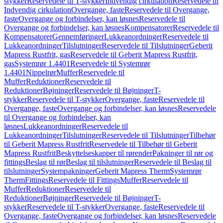
stykker
Reservedele til T-stykker
Indvendig cirkulation
Reservedele til
Indvendig cirkulation
Overgange, faste
Reservedele til Overgange,
faste
Overgange og forbindelser, kan løsnes
Reservedele til
Overgange og forbindelser, kan løsnes
Kompensatorer
Reservedele til
Kompensatorer
Gennemføringer
Lukkeanordninger
Reservedele til
Lukkeanordninger
Tilslutninger
Reservedele til Tilslutninger
Geberit
Mapress Rustfrit, gas
Reservedele til Geberit Mapress Rustfrit,
gas
Systemrør 1.4401
Reservedele til Systemrør
1.4401
Nippelrør
Muffer
Reservedele til
Muffer
Reduktioner
Reservedele til
Reduktioner
Bøjninger
Reservedele til Bøjninger
T-
stykker
Reservedele til T-stykker
Overgange, faste
Reservedele til
Overgange, faste
Overgange og forbindelser, kan løsnes
Reservedele
til Overgange og forbindelser, kan
løsnes
Lukkeanordninger
Reservedele til
Lukkeanordninger
Tilslutninger
Reservedele til Tilslutninger
Tilbehør
til Geberit Mapress Rustfrit
Reservedele til Tilbehør til Geberit
Mapress Rustfrit
Beskyttelseskapper til rørender
Pakninger til rør og
fittings
Beslag til rør
Beslag til tilslutninger
Reservedele til Beslag til
tilslutninger
Systempakninger
Geberit Mapress Therm
Systemrør
Therm
Fittings
Reservedele til Fittings
Muffer
Reservedele til
Muffer
Reduktioner
Reservedele til
Reduktioner
Bøjninger
Reservedele til Bøjninger
T-
stykker
Reservedele til T-stykker
Overgange, faste
Reservedele til
Overgange, faste
Overgange og forbindelser, kan løsnes
Reservedele