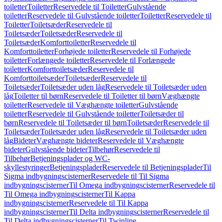
toiletter
Toiletter
Reservedele til Toiletter
Gulvstående
toiletter
Reservedele til Gulvstående toiletter
Toiletter
Reservedele til
Toiletter
Toiletsæder
Reservedele til
Toiletsæder
Toiletsæder
Reservedele til
Toiletsæder
Komforttoiletter
Reservedele til
Komforttoiletter
Forhøjede toiletter
Reservedele til Forhøjede
toiletter
Forlængede toiletter
Reservedele til Forlængede
toiletter
Komforttoiletsæder
Reservedele til
Komforttoiletsæder
Toiletsæder
Reservedele til
Toiletsæder
Toiletsæder uden låg
Reservedele til Toiletsæder uden
låg
Toiletter til børn
Reservedele til Toiletter til børn
Væghængte
toiletter
Reservedele til Væghængte toiletter
Gulvstående
toiletter
Reservedele til Gulvstående toiletter
Toiletsæder til
børn
Reservedele til Toiletsæder til børn
Toiletsæder
Reservedele til
Toiletsæder
Toiletsæder uden låg
Reservedele til Toiletsæder uden
låg
Bideter
Væghængte bideter
Reservedele til Væghængte
bideter
Gulvstående bideter
Tilbehør
Reservedele til
Tilbehør
Betjeningsplader og WC-
skyllestyringer
Betjeningsplader
Reservedele til Betjeningsplader
Til
Sigma indbygningscisterner
Reservedele til Til Sigma
indbygningscisterner
Til Omega indbygningscisterner
Reservedele til
Til Omega indbygningscisterner
Til Kappa
indbygningscisterner
Reservedele til Til Kappa
indbygningscisterner
Til Delta indbygningscisterner
Reservedele til
Til Delta indbygningscisterner
Til Twinline