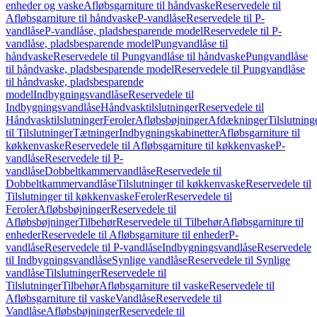
enheder og vaske
Afløbsgarniture til håndvaske
Reservedele til
Afløbsgarniture til håndvaske
P-vandlåse
Reservedele til P-
vandlåse
P-vandlåse, pladsbesparende model
Reservedele til P-
vandlåse, pladsbesparende model
Pungvandlåse til
håndvaske
Reservedele til Pungvandlåse til håndvaske
Pungvandlåse
til håndvaske, pladsbesparende model
Reservedele til Pungvandlåse
til håndvaske, pladsbesparende
model
Indbygningsvandlåse
Reservedele til
Indbygningsvandlåse
Håndvasktilslutninger
Reservedele til
Håndvasktilslutninger
Feroler
Afløbsbøjninger
Afdækninger
Tilslutning
til Tilslutninger
Tætninger
Indbygningskabinetter
Afløbsgarniture til
køkkenvaske
Reservedele til Afløbsgarniture til køkkenvaske
P-
vandlåse
Reservedele til P-
vandlåse
Dobbeltkammervandlåse
Reservedele til
Dobbeltkammervandlåse
Tilslutninger til køkkenvaske
Reservedele til
Tilslutninger til køkkenvaske
Feroler
Reservedele til
Feroler
Afløbsbøjninger
Reservedele til
Afløbsbøjninger
Tilbehør
Reservedele til Tilbehør
Afløbsgarniture til
enheder
Reservedele til Afløbsgarniture til enheder
P-
vandlåse
Reservedele til P-vandlåse
Indbygningsvandlåse
Reservedele
til Indbygningsvandlåse
Synlige vandlåse
Reservedele til Synlige
vandlåse
Tilslutninger
Reservedele til
Tilslutninger
Tilbehør
Afløbsgarniture til vaske
Reservedele til
Afløbsgarniture til vaske
Vandlåse
Reservedele til
Vandlåse
Afløbsbøjninger
Reservedele til