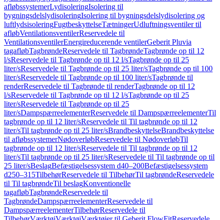
afløbssystemer
Lydisolering
Isolering til
bygningsdelslydisolering
Isolering til bygningsdelslydisolering og
luftlydsisolering
Fugtbeskyttelse
Tætninger
Udluftningsventiler til
afløb
Ventilationsventiler
Reservedele til
Ventilationsventiler
Energireducerende ventiler
Geberit Pluvia
tagafløb
Tagbrønde
Reservedele til Tagbrønde
Tagbrønde op til 12
l/s
Reservedele til Tagbrønde op til 12 l/s
Tagbrønde op til 25
liter/s
Reservedele til Tagbrønde op til 25 liter/s
Tagbrønde op til 100
liter/s
Reservedele til Tagbrønde op til 100 liter/s
Tagbrønde til
render
Reservedele til Tagbrønde til render
Tagbrønde op til 12
l/s
Reservedele til Tagbrønde op til 12 l/s
Tagbrønde op til 25
liter/s
Reservedele til Tagbrønde op til 25
liter/s
Dampspærreelementer
Reservedele til Dampspærreelementer
Til
tagbrønde op til 12 liter/s
Reservedele til Til tagbrønde op til 12
liter/s
Til tagbrønde op til 25 liter/s
Brandbeskyttelse
Brandbeskyttelse
til afløbssystemer
Nødoverløb
Reservedele til Nødoverløb
Til
tagbrønde op til 12 liter/s
Reservedele til Til tagbrønde op til 12
liter/s
Til tagbrønde op til 25 liter/s
Reservedele til Til tagbrønde op til
25 liter/s
Beslag
Befæstigelsessystem d40–200
Befæstigelsessystem
d250–315
Tilbehør
Reservedele til Tilbehør
Til tagbrønde
Reservedele
til Til tagbrønde
Til beslag
Konventionelle
tagafløb
Tagbrønde
Reservedele til
Tagbrønde
Dampspærreelementer
Reservedele til
Dampspærreelementer
Tilbehør
Reservedele til
Tilbehør
Værktøj
Værktøj
Værktøjer til Geberit FlowFit
Reservedele