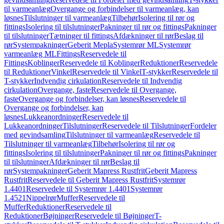
til varmeanlæg
Overgange og forbindelser til varmeanlæg, kan
løsnes
Tilslutninger til varmeanlæg
Tilbehør
Isolering til rør og
fittings
Isolering til tilslutninger
Pakninger til rør og fittings
Pakninger
til tilslutninger
Tætninger til fittings
Afdækninger til rør
Beslag til
rør
Systempakninger
Geberit Mepla
Systemrør ML
Systemrør
varmeanlæg ML
Fittings
Reservedele til
Fittings
Koblinger
Reservedele til Koblinger
Reduktioner
Reservedele
til Reduktioner
Vinkel
Reservedele til Vinkel
T-stykker
Reservedele til
T-stykker
Indvendig cirkulation
Reservedele til Indvendig
cirkulation
Overgange, faste
Reservedele til Overgange,
faste
Overgange og forbindelser, kan løsnes
Reservedele til
Overgange og forbindelser, kan
løsnes
Lukkeanordninger
Reservedele til
Lukkeanordninger
Tilslutninger
Reservedele til Tilslutninger
Fordeler
med gevindsamling
Tilslutninger til varmeanlæg
Reservedele til
Tilslutninger til varmeanlæg
Tilbehør
Isolering til rør og
fittings
Isolering til tilslutninger
Pakninger til rør og fittings
Pakninger
til tilslutninger
Afdækninger til rør
Beslag til
rør
Systempakninger
Geberit Mapress Rustfrit
Geberit Mapress
Rustfrit
Reservedele til Geberit Mapress Rustfrit
Systemrør
1.4401
Reservedele til Systemrør 1.4401
Systemrør
1.4521
Nippelrør
Muffer
Reservedele til
Muffer
Reduktioner
Reservedele til
Reduktioner
Bøjninger
Reservedele til Bøjninger
T-