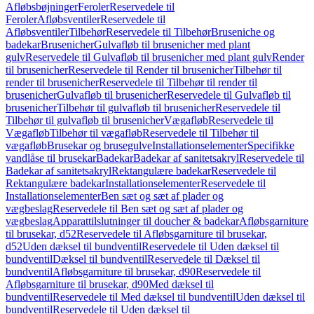
Afløbsbøjninger
Feroler
Reservedele til
Feroler
Afløbsventiler
Reservedele til
Afløbsventiler
Tilbehør
Reservedele til Tilbehør
Bruseniche og
badekar
Brusenicher
Gulvafløb til brusenicher med plant
gulv
Reservedele til Gulvafløb til brusenicher med plant gulv
Render
til brusenicher
Reservedele til Render til brusenicher
Tilbehør til
render til brusenicher
Reservedele til Tilbehør til render til
brusenicher
Gulvafløb til brusenicher
Reservedele til Gulvafløb til
brusenicher
Tilbehør til gulvafløb til brusenicher
Reservedele til
Tilbehør til gulvafløb til brusenicher
Vægafløb
Reservedele til
Vægafløb
Tilbehør til vægafløb
Reservedele til Tilbehør til
vægafløb
Brusekar og brusegulve
Installationselementer
Specifikke
vandlåse til brusekar
Badekar
Badekar af sanitetsakryl
Reservedele til
Badekar af sanitetsakryl
Rektangulære badekar
Reservedele til
Rektangulære badekar
Installationselementer
Reservedele til
Installationselementer
Ben sæt og sæt af plader og
vægbeslag
Reservedele til Ben sæt og sæt af plader og
vægbeslag
Apparattilslutninger til doucher & badekar
Afløbsgarniture
til brusekar, d52
Reservedele til Afløbsgarniture til brusekar,
d52
Uden dæksel til bundventil
Reservedele til Uden dæksel til
bundventil
Dæksel til bundventil
Reservedele til Dæksel til
bundventil
Afløbsgarniture til brusekar, d90
Reservedele til
Afløbsgarniture til brusekar, d90
Med dæksel til
bundventil
Reservedele til Med dæksel til bundventil
Uden dæksel til
bundventil
Reservedele til Uden dæksel til