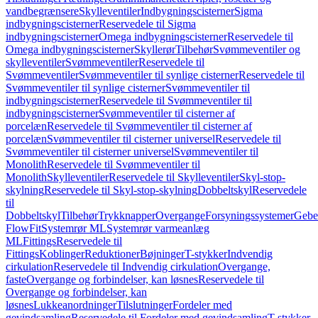
vandbegrænsere
Skylleventiler
Indbygningscisterner
Sigma
indbygningscisterner
Reservedele til Sigma
indbygningscisterner
Omega indbygningscisterner
Reservedele til
Omega indbygningscisterner
Skyllerør
Tilbehør
Svømmeventiler og
skylleventiler
Svømmeventiler
Reservedele til
Svømmeventiler
Svømmeventiler til synlige cisterner
Reservedele til
Svømmeventiler til synlige cisterner
Svømmeventiler til
indbygningscisterner
Reservedele til Svømmeventiler til
indbygningscisterner
Svømmeventiler til cisterner af
porcelæn
Reservedele til Svømmeventiler til cisterner af
porcelæn
Svømmeventiler til cisterner universel
Reservedele til
Svømmeventiler til cisterner universel
Svømmeventiler til
Monolith
Reservedele til Svømmeventiler til
Monolith
Skylleventiler
Reservedele til Skylleventiler
Skyl-stop-
skylning
Reservedele til Skyl-stop-skylning
Dobbeltskyl
Reservedele
til
Dobbeltskyl
Tilbehør
Trykknapper
Overgange
Forsyningssystemer
Geber
FlowFit
Systemrør ML
Systemrør varmeanlæg
ML
Fittings
Reservedele til
Fittings
Koblinger
Reduktioner
Bøjninger
T-stykker
Indvendig
cirkulation
Reservedele til Indvendig cirkulation
Overgange,
faste
Overgange og forbindelser, kan løsnes
Reservedele til
Overgange og forbindelser, kan
løsnes
Lukkeanordninger
Tilslutninger
Fordeler med
gevindsamling
Reservedele til Fordeler med gevindsamling
T-stykker