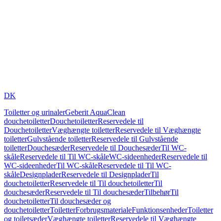
DK
Toiletter og urinaler
Geberit AquaClean
douchetoiletter
Douchetoiletter
Reservedele til
Douchetoiletter
Væghængte toiletter
Reservedele til Væghængte
toiletter
Gulvstående toiletter
Reservedele til Gulvstående
toiletter
Douchesæder
Reservedele til Douchesæder
Til WC-
skåle
Reservedele til Til WC-skåle
WC-sideenheder
Reservedele til
WC-sideenheder
Til WC-skåle
Reservedele til Til WC-
skåle
Designplader
Reservedele til Designplader
Til
douchetoiletter
Reservedele til Til douchetoiletter
Til
douchesæder
Reservedele til Til douchesæder
Tilbehør
Til
douchetoiletter
Til douchesæder og
douchetoiletter
Toiletter
Forbrugsmateriale
Funktionsenheder
Toiletter
og toiletsæder
Væghængte toiletter
Reservedele til Væghængte