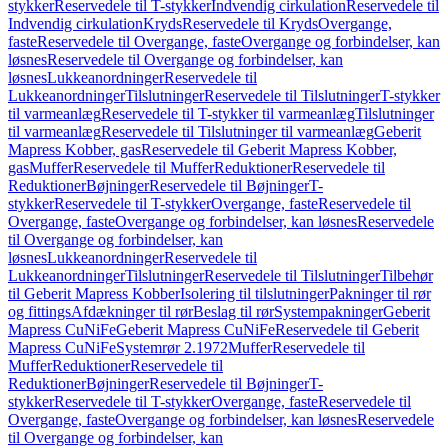
stykker
Reservedele til T-stykker
Indvendig cirkulation
Reservedele til
Indvendig cirkulation
Kryds
Reservedele til Kryds
Overgange,
faste
Reservedele til Overgange, faste
Overgange og forbindelser, kan
løsnes
Reservedele til Overgange og forbindelser, kan
løsnes
Lukkeanordninger
Reservedele til
Lukkeanordninger
Tilslutninger
Reservedele til Tilslutninger
T-stykker
til varmeanlæg
Reservedele til T-stykker til varmeanlæg
Tilslutninger
til varmeanlæg
Reservedele til Tilslutninger til varmeanlæg
Geberit
Mapress Kobber, gas
Reservedele til Geberit Mapress Kobber,
gas
Muffer
Reservedele til Muffer
Reduktioner
Reservedele til
Reduktioner
Bøjninger
Reservedele til Bøjninger
T-
stykker
Reservedele til T-stykker
Overgange, faste
Reservedele til
Overgange, faste
Overgange og forbindelser, kan løsnes
Reservedele
til Overgange og forbindelser, kan
løsnes
Lukkeanordninger
Reservedele til
Lukkeanordninger
Tilslutninger
Reservedele til Tilslutninger
Tilbehør
til Geberit Mapress Kobber
Isolering til tilslutninger
Pakninger til rør
og fittings
Afdækninger til rør
Beslag til rør
Systempakninger
Geberit
Mapress CuNiFe
Geberit Mapress CuNiFe
Reservedele til Geberit
Mapress CuNiFe
Systemrør 2.1972
Muffer
Reservedele til
Muffer
Reduktioner
Reservedele til
Reduktioner
Bøjninger
Reservedele til Bøjninger
T-
stykker
Reservedele til T-stykker
Overgange, faste
Reservedele til
Overgange, faste
Overgange og forbindelser, kan løsnes
Reservedele
til Overgange og forbindelser, kan