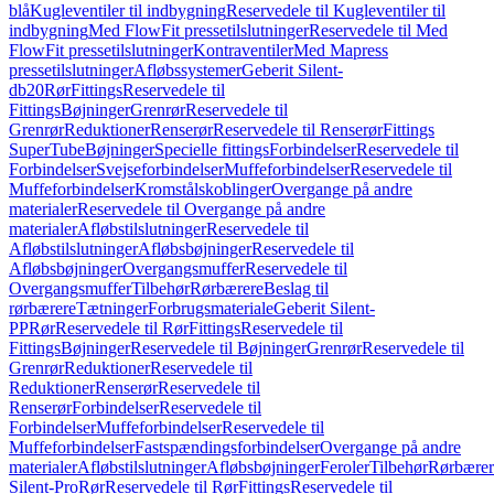
blå
Kugleventiler til indbygning
Reservedele til Kugleventiler til
indbygning
Med FlowFit pressetilslutninger
Reservedele til Med
FlowFit pressetilslutninger
Kontraventiler
Med Mapress
pressetilslutninger
Afløbssystemer
Geberit Silent-
db20
Rør
Fittings
Reservedele til
Fittings
Bøjninger
Grenrør
Reservedele til
Grenrør
Reduktioner
Renserør
Reservedele til Renserør
Fittings
SuperTube
Bøjninger
Specielle fittings
Forbindelser
Reservedele til
Forbindelser
Svejseforbindelser
Muffeforbindelser
Reservedele til
Muffeforbindelser
Kromstålskoblinger
Overgange på andre
materialer
Reservedele til Overgange på andre
materialer
Afløbstilslutninger
Reservedele til
Afløbstilslutninger
Afløbsbøjninger
Reservedele til
Afløbsbøjninger
Overgangsmuffer
Reservedele til
Overgangsmuffer
Tilbehør
Rørbærere
Beslag til
rørbærere
Tætninger
Forbrugsmateriale
Geberit Silent-
PP
Rør
Reservedele til Rør
Fittings
Reservedele til
Fittings
Bøjninger
Reservedele til Bøjninger
Grenrør
Reservedele til
Grenrør
Reduktioner
Reservedele til
Reduktioner
Renserør
Reservedele til
Renserør
Forbindelser
Reservedele til
Forbindelser
Muffeforbindelser
Reservedele til
Muffeforbindelser
Fastspændingsforbindelser
Overgange på andre
materialer
Afløbstilslutninger
Afløbsbøjninger
Feroler
Tilbehør
Rørbærer
Silent-Pro
Rør
Reservedele til Rør
Fittings
Reservedele til