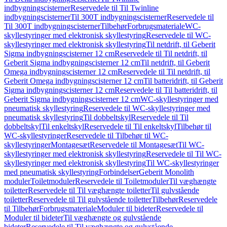
indbygningscisterner
Reservedele til Til Twinline
indbygningscisterner
Til 300T indbygningscisterner
Reservedele til
Til 300T indbygningscisterner
Tilbehør
Forbrugsmateriale
WC-
skyllestyringer med elektronisk skyllestyring
Reservedele til WC-
skyllestyringer med elektronisk skyllestyring
Til netdrift, til Geberit
Sigma indbygningscisterner 12 cm
Reservedele til Til netdrift, til
Geberit Sigma indbygningscisterner 12 cm
Til netdrift, til Geberit
Omega indbygningscisterner 12 cm
Reservedele til Til netdrift, til
Geberit Omega indbygningscisterner 12 cm
Til batteridrift, til Geberit
Sigma indbygningscisterner 12 cm
Reservedele til Til batteridrift, til
Geberit Sigma indbygningscisterner 12 cm
WC-skyllestyringer med
pneumatisk skyllestyring
Reservedele til WC-skyllestyringer med
pneumatisk skyllestyring
Til dobbeltskyl
Reservedele til Til
dobbeltskyl
Til enkeltskyl
Reservedele til Til enkeltskyl
Tilbehør til
WC-skyllestyringer
Reservedele til Tilbehør til WC-
skyllestyringer
Montagesæt
Reservedele til Montagesæt
Til WC-
skyllestyringer med elektronisk skyllestyring
Reservedele til Til WC-
skyllestyringer med elektronisk skyllestyring
Til WC-skyllestyringer
med pneumatisk skyllestyring
Forbindelser
Geberit Monolith
moduler
Toiletmoduler
Reservedele til Toiletmoduler
Til væghængte
toiletter
Reservedele til Til væghængte toiletter
Til gulvstående
toiletter
Reservedele til Til gulvstående toiletter
Tilbehør
Reservedele
til Tilbehør
Forbrugsmateriale
Moduler til bideter
Reservedele til
Moduler til bideter
Til væghængte og gulvstående
bideter
Reservedele til Til væghængte og gulvstående