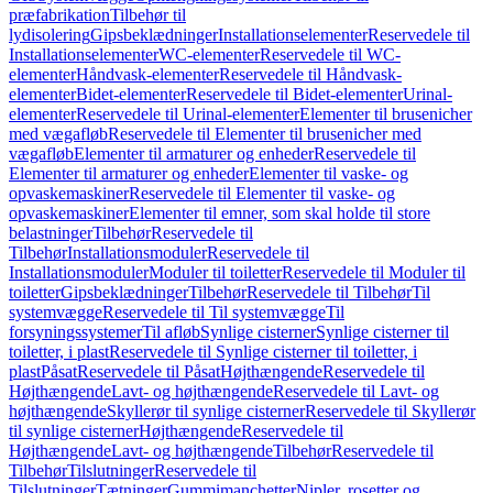
præfabrikation
Tilbehør til
lydisolering
Gipsbeklædninger
Installationselementer
Reservedele til
Installationselementer
WC-elementer
Reservedele til WC-
elementer
Håndvask-elementer
Reservedele til Håndvask-
elementer
Bidet-elementer
Reservedele til Bidet-elementer
Urinal-
elementer
Reservedele til Urinal-elementer
Elementer til brusenicher
med vægafløb
Reservedele til Elementer til brusenicher med
vægafløb
Elementer til armaturer og enheder
Reservedele til
Elementer til armaturer og enheder
Elementer til vaske- og
opvaskemaskiner
Reservedele til Elementer til vaske- og
opvaskemaskiner
Elementer til emner, som skal holde til store
belastninger
Tilbehør
Reservedele til
Tilbehør
Installationsmoduler
Reservedele til
Installationsmoduler
Moduler til toiletter
Reservedele til Moduler til
toiletter
Gipsbeklædninger
Tilbehør
Reservedele til Tilbehør
Til
systemvægge
Reservedele til Til systemvægge
Til
forsyningssystemer
Til afløb
Synlige cisterner
Synlige cisterner til
toiletter, i plast
Reservedele til Synlige cisterner til toiletter, i
plast
Påsat
Reservedele til Påsat
Højthængende
Reservedele til
Højthængende
Lavt- og højthængende
Reservedele til Lavt- og
højthængende
Skyllerør til synlige cisterner
Reservedele til Skyllerør
til synlige cisterner
Højthængende
Reservedele til
Højthængende
Lavt- og højthængende
Tilbehør
Reservedele til
Tilbehør
Tilslutninger
Reservedele til
Tilslutninger
Tætninger
Gummimanchetter
Nipler, rosetter og