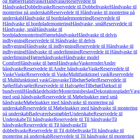
og møbler
Håndvaske
Håndvaske
Reservedele til
Håndvaske
Dobbeltvaske
Reservedele til Dobbeltvaske
Håndvaske til
montering på underskab
Reservedele til Håndvaske til montering på
underskab
Håndvaske til bordplademontering
Reservedele til
Håndvaske til bordplademontering
Håndvaske, små
Reservedele til
Håndvaske, små
Håndvaske til
bordplademontering
Hjørnehåndvaske
Håndvaske til delvis
indbygning
Reservedele til Håndvaske til delvis
indbygning
Håndvaske til indbygning
Reservedele til Håndvaske til
indbygning
Håndvaske til underlimning
Reservedele til Håndvaske til
underlimning
Hjørnehåndvaske
Håndvaske model
Comfort
Håndvaske til børn
Håndvaske
Vaskerender
Andre
håndvaske
Reservedele til Andre håndvaske
Vaske
Reservedele til
Vaske
Vaske
Reservedele til Vaske
Multifunktionel vask
Reservedele
til Multifunktionel vask
Gipsvaske
Tilbehør
Søjler
Reservedele til
Søjler
Halvsøjler
Reservedele til Halvsøjler
Tilbehør
Dæksel til
bundventil
Håndklædeholder
Monteringsbeslag
Dekorationsplader
Vægh
med små håndvaske
Reservedele til Møbelpakker med små
håndvaske
Møbelpakker med håndvaske til montering på
underskab
Reservedele til Møbelpakker med håndvaske til montering
på underskab
Badeværelsesmøbler
Underskabe
Reservedele til
Underskabe
Til håndvaske
Reservedele til Til håndvaske
Til
håndvaske
Reservedele til Til håndvaske
Til
dobbeltvaske
Reservedele til Til dobbeltvaske
Til håndvaske til
montering på underskab
Reservedele til Til håndvaske til montering