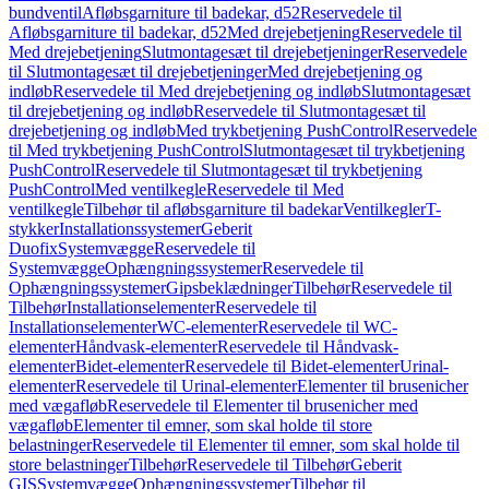
bundventil
Afløbsgarniture til badekar, d52
Reservedele til
Afløbsgarniture til badekar, d52
Med drejebetjening
Reservedele til
Med drejebetjening
Slutmontagesæt til drejebetjeninger
Reservedele
til Slutmontagesæt til drejebetjeninger
Med drejebetjening og
indløb
Reservedele til Med drejebetjening og indløb
Slutmontagesæt
til drejebetjening og indløb
Reservedele til Slutmontagesæt til
drejebetjening og indløb
Med trykbetjening PushControl
Reservedele
til Med trykbetjening PushControl
Slutmontagesæt til trykbetjening
PushControl
Reservedele til Slutmontagesæt til trykbetjening
PushControl
Med ventilkegle
Reservedele til Med
ventilkegle
Tilbehør til afløbsgarniture til badekar
Ventilkegler
T-
stykker
Installationssystemer
Geberit
Duofix
Systemvægge
Reservedele til
Systemvægge
Ophængningssystemer
Reservedele til
Ophængningssystemer
Gipsbeklædninger
Tilbehør
Reservedele til
Tilbehør
Installationselementer
Reservedele til
Installationselementer
WC-elementer
Reservedele til WC-
elementer
Håndvask-elementer
Reservedele til Håndvask-
elementer
Bidet-elementer
Reservedele til Bidet-elementer
Urinal-
elementer
Reservedele til Urinal-elementer
Elementer til brusenicher
med vægafløb
Reservedele til Elementer til brusenicher med
vægafløb
Elementer til emner, som skal holde til store
belastninger
Reservedele til Elementer til emner, som skal holde til
store belastninger
Tilbehør
Reservedele til Tilbehør
Geberit
GIS
Systemvægge
Ophængningssystemer
Tilbehør til