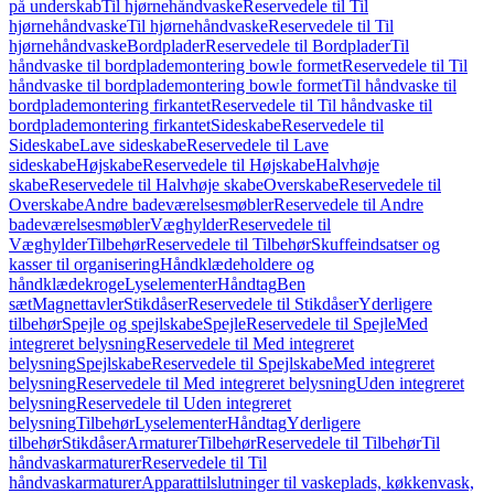
på underskab
Til hjørnehåndvaske
Reservedele til Til
hjørnehåndvaske
Til hjørnehåndvaske
Reservedele til Til
hjørnehåndvaske
Bordplader
Reservedele til Bordplader
Til
håndvaske til bordplademontering bowle formet
Reservedele til Til
håndvaske til bordplademontering bowle formet
Til håndvaske til
bordplademontering firkantet
Reservedele til Til håndvaske til
bordplademontering firkantet
Sideskabe
Reservedele til
Sideskabe
Lave sideskabe
Reservedele til Lave
sideskabe
Højskabe
Reservedele til Højskabe
Halvhøje
skabe
Reservedele til Halvhøje skabe
Overskabe
Reservedele til
Overskabe
Andre badeværelsesmøbler
Reservedele til Andre
badeværelsesmøbler
Væghylder
Reservedele til
Væghylder
Tilbehør
Reservedele til Tilbehør
Skuffeindsatser og
kasser til organisering
Håndklædeholdere og
håndklædekroge
Lyselementer
Håndtag
Ben
sæt
Magnettavler
Stikdåser
Reservedele til Stikdåser
Yderligere
tilbehør
Spejle og spejlskabe
Spejle
Reservedele til Spejle
Med
integreret belysning
Reservedele til Med integreret
belysning
Spejlskabe
Reservedele til Spejlskabe
Med integreret
belysning
Reservedele til Med integreret belysning
Uden integreret
belysning
Reservedele til Uden integreret
belysning
Tilbehør
Lyselementer
Håndtag
Yderligere
tilbehør
Stikdåser
Armaturer
Tilbehør
Reservedele til Tilbehør
Til
håndvaskarmaturer
Reservedele til Til
håndvaskarmaturer
Apparattilslutninger til vaskeplads, køkkenvask,