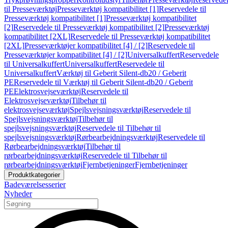
til Presseværktøj
Presseværktøj kompatibilitet [1]
Reservedele til
Presseværktøj kompatibilitet [1]
Presseværktøj kompatibilitet
[2]
Reservedele til Presseværktøj kompatibilitet [2]
Presseværktøj
kompatibilitet [2XL]
Reservedele til Presseværktøj kompatibilitet
[2XL]
Presseværktøjer kompatibilitet [4] / [2]
Reservedele til
Presseværktøjer kompatibilitet [4] / [2]
Universalkuffert
Reservedele
til Universalkuffert
Universalkuffert
Reservedele til
Universalkuffert
Værktøj til Geberit Silent-db20 / Geberit
PE
Reservedele til Værktøj til Geberit Silent-db20 / Geberit
PE
Elektrosvejseværktøj
Reservedele til
Elektrosvejseværktøj
Tilbehør til
elektrosvejseværktøj
Spejlsvejsningsværktøj
Reservedele til
Spejlsvejsningsværktøj
Tilbehør til
spejlsvejsningsværktøj
Reservedele til Tilbehør til
spejlsvejsningsværktøj
Rørbearbejdningsværktøj
Reservedele til
Rørbearbejdningsværktøj
Tilbehør til
rørbearbejdningsværktøj
Reservedele til Tilbehør til
rørbearbejdningsværktøj
Fjernbetjeninger
Fjernbetjeninger
Produktkategorier
Badeværelsesserier
Nyheder