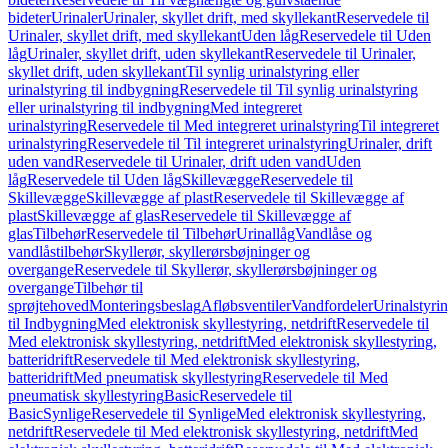
bideter
Urinaler
Urinaler, skyllet drift, med skyllekant
Reservedele til
Urinaler, skyllet drift, med skyllekant
Uden låg
Reservedele til Uden
låg
Urinaler, skyllet drift, uden skyllekant
Reservedele til Urinaler,
skyllet drift, uden skyllekant
Til synlig urinalstyring eller
urinalstyring til indbygning
Reservedele til Til synlig urinalstyring
eller urinalstyring til indbygning
Med integreret
urinalstyring
Reservedele til Med integreret urinalstyring
Til integreret
urinalstyring
Reservedele til Til integreret urinalstyring
Urinaler, drift
uden vand
Reservedele til Urinaler, drift uden vand
Uden
låg
Reservedele til Uden låg
Skillevægge
Reservedele til
Skillevægge
Skillevægge af plast
Reservedele til Skillevægge af
plast
Skillevægge af glas
Reservedele til Skillevægge af
glas
Tilbehør
Reservedele til Tilbehør
Urinallåg
Vandlåse og
vandlåstilbehør
Skyllerør, skyllerørsbøjninger og
overgange
Reservedele til Skyllerør, skyllerørsbøjninger og
overgange
Tilbehør til
sprøjtehoved
Monteringsbeslag
Afløbsventiler
Vandfordeler
Urinalstyri
til Indbygning
Med elektronisk skyllestyring, netdrift
Reservedele til
Med elektronisk skyllestyring, netdrift
Med elektronisk skyllestyring,
batteridrift
Reservedele til Med elektronisk skyllestyring,
batteridrift
Med pneumatisk skyllestyring
Reservedele til Med
pneumatisk skyllestyring
Basic
Reservedele til
Basic
Synlige
Reservedele til Synlige
Med elektronisk skyllestyring,
netdrift
Reservedele til Med elektronisk skyllestyring, netdrift
Med