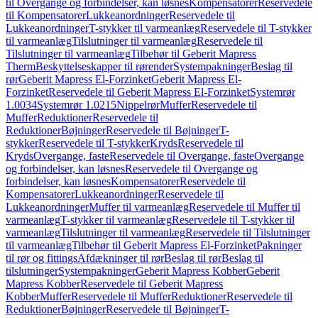
til Overgange og forbindelser, kan løsnes
Kompensatorer
Reservedele
til Kompensatorer
Lukkeanordninger
Reservedele til
Lukkeanordninger
T-stykker til varmeanlæg
Reservedele til T-stykker
til varmeanlæg
Tilslutninger til varmeanlæg
Reservedele til
Tilslutninger til varmeanlæg
Tilbehør til Geberit Mapress
Therm
Beskyttelseskapper til rørender
Systempakninger
Beslag til
rør
Geberit Mapress El-Forzinket
Geberit Mapress El-
Forzinket
Reservedele til Geberit Mapress El-Forzinket
Systemrør
1.0034
Systemrør 1.0215
Nippelrør
Muffer
Reservedele til
Muffer
Reduktioner
Reservedele til
Reduktioner
Bøjninger
Reservedele til Bøjninger
T-
stykker
Reservedele til T-stykker
Kryds
Reservedele til
Kryds
Overgange, faste
Reservedele til Overgange, faste
Overgange
og forbindelser, kan løsnes
Reservedele til Overgange og
forbindelser, kan løsnes
Kompensatorer
Reservedele til
Kompensatorer
Lukkeanordninger
Reservedele til
Lukkeanordninger
Muffer til varmeanlæg
Reservedele til Muffer til
varmeanlæg
T-stykker til varmeanlæg
Reservedele til T-stykker til
varmeanlæg
Tilslutninger til varmeanlæg
Reservedele til Tilslutninger
til varmeanlæg
Tilbehør til Geberit Mapress El-Forzinket
Pakninger
til rør og fittings
Afdækninger til rør
Beslag til rør
Beslag til
tilslutninger
Systempakninger
Geberit Mapress Kobber
Geberit
Mapress Kobber
Reservedele til Geberit Mapress
Kobber
Muffer
Reservedele til Muffer
Reduktioner
Reservedele til
Reduktioner
Bøjninger
Reservedele til Bøjninger
T-