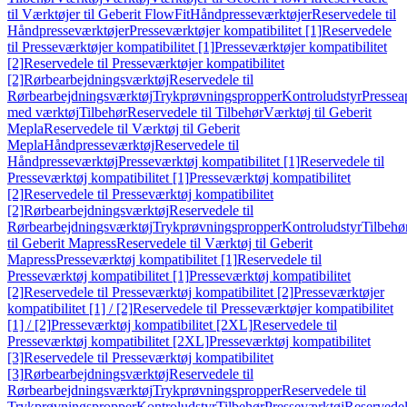
til Værktøjer til Geberit FlowFit
Håndpresseværktøjer
Reservedele til
Håndpresseværktøjer
Presseværktøjer kompatibilitet [1]
Reservedele
til Presseværktøjer kompatibilitet [1]
Presseværktøjer kompatibilitet
[2]
Reservedele til Presseværktøjer kompatibilitet
[2]
Rørbearbejdningsværktøj
Reservedele til
Rørbearbejdningsværktøj
Trykprøvningspropper
Kontroludstyr
Pressea
med værktøj
Tilbehør
Reservedele til Tilbehør
Værktøj til Geberit
Mepla
Reservedele til Værktøj til Geberit
Mepla
Håndpresseværktøj
Reservedele til
Håndpresseværktøj
Presseværktøj kompatibilitet [1]
Reservedele til
Presseværktøj kompatibilitet [1]
Presseværktøj kompatibilitet
[2]
Reservedele til Presseværktøj kompatibilitet
[2]
Rørbearbejdningsværktøj
Reservedele til
Rørbearbejdningsværktøj
Trykprøvningspropper
Kontroludstyr
Tilbehø
til Geberit Mapress
Reservedele til Værktøj til Geberit
Mapress
Presseværktøj kompatibilitet [1]
Reservedele til
Presseværktøj kompatibilitet [1]
Presseværktøj kompatibilitet
[2]
Reservedele til Presseværktøj kompatibilitet [2]
Presseværktøjer
kompatibilitet [1] / [2]
Reservedele til Presseværktøjer kompatibilitet
[1] / [2]
Presseværktøj kompatibilitet [2XL]
Reservedele til
Presseværktøj kompatibilitet [2XL]
Presseværktøj kompatibilitet
[3]
Reservedele til Presseværktøj kompatibilitet
[3]
Rørbearbejdningsværktøj
Reservedele til
Rørbearbejdningsværktøj
Trykprøvningspropper
Reservedele til
Trykprøvningspropper
Kontroludstyr
Tilbehør
Presseværktøj
Reservede