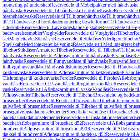
montering på underskab
Reservedele til Møbelpakker med håndvaske t
håndvaske
Reservedele til Til håndvaske
Til dobbeltvaske
Reservedele t
hjørnehåndvaske
Reservedele til Til hjørnehåndvaske
Til hjørnehåndva
til Til håndvaske til bordplademontering bowle formet
Til håndvaske t
sideskabe
Reservedele til Lave sideskabe
Højskabe
Reservedele til Høj
badeværelsesmøbler
Væghylder
Reservedele til Væghylder
Tilbehør
Res
sæt
Magnettavler
Stikdåser
Reservedele til Stikdåser
Yderligere tilbehør
Spejlskabe
Med integreret belysning
Reservedele til Med integreret be
tilbehør
Stikdåser
Armaturer
Tilbehør
Reservedele til Tilbehør
Til håndv
håndvaske
Reservedele til Afløbsgarniture til håndvaske
P-vandlåse
Res
håndvaske
Reservedele til Pungvandlåse til håndvaske
Pungvandlåse t
Indbygningsvandlåse
Håndvasktilslutninger
Reservedele til Håndvaskti
køkkenvaske
Reservedele til Afløbsgarniture til køkkenvaske
P-vandlå
Tilslutninger til køkkenvaske
Feroler
Reservedele til Feroler
Afløbsbøjn
vandlåse
Reservedele til P-vandlåse
Indbygningsvandlåse
Reservedele 
vaske
Reservedele til Afløbsgarniture til vaske
Vandlåse
Reservedele ti
Afløbsventiler
Tilbehør
Reservedele til Tilbehør
Bruseniche og badekar
brusenicher
Reservedele til Render til brusenicher
Tilbehør til render ti
gulvafløb til brusenicher
Reservedele til Tilbehør til gulvafløb til brus
brusegulve
Installationselementer
Specifikke vandlåse til brusekar
Bade
badekar
Installationselementer
Reservedele til Installationselementer
Ben
badekar
Afløbsgarniture til brusekar, d52
Reservedele til Afløbsgarnitur
bundventil
Afløbsgarniture til brusekar, d90
Reservedele til Afløbsgarni
dæksel til bundventil
Afløbsgarniture til badekar, d52
Reservedele til A
Slutmontagesæt til drejebetjeninger
Med drejebetjening og indløb
Reser