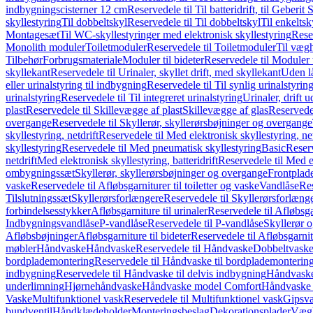
indbygningscisterner 12 cm
Reservedele til Til batteridrift, til Geber
skyllestyring
Til dobbeltskyl
Reservedele til Til dobbeltskyl
Til enkeltsk
Montagesæt
Til WC-skyllestyringer med elektronisk skyllestyring
Rese
Monolith moduler
Toiletmoduler
Reservedele til Toiletmoduler
Til vægh
Tilbehør
Forbrugsmateriale
Moduler til bideter
Reservedele til Moduler t
skyllekant
Reservedele til Urinaler, skyllet drift, med skyllekant
Uden l
eller urinalstyring til indbygning
Reservedele til Til synlig urinalstyring
urinalstyring
Reservedele til Til integreret urinalstyring
Urinaler, drift 
plast
Reservedele til Skillevægge af plast
Skillevægge af glas
Reservedel
overgange
Reservedele til Skyllerør, skyllerørsbøjninger og overgange
skyllestyring, netdrift
Reservedele til Med elektronisk skyllestyring, net
skyllestyring
Reservedele til Med pneumatisk skyllestyring
Basic
Reserv
netdrift
Med elektronisk skyllestyring, batteridrift
Reservedele til Med el
ombygningssæt
Skyllerør, skyllerørsbøjninger og overgange
Frontplad
vaske
Reservedele til Afløbsgarniturer til toiletter og vaske
Vandlåse
Res
Tilslutningssæt
Skyllerørsforlængere
Reservedele til Skyllerørsforlæng
forbindelsesstykker
Afløbsgarniture til urinaler
Reservedele til Afløbsgar
Indbygningsvandlåse
P-vandlåse
Reservedele til P-vandlåse
Skyllerør o
Afløbsbøjninger
Afløbsgarniture til bideter
Reservedele til Afløbsgarnitu
møbler
Håndvaske
Håndvaske
Reservedele til Håndvaske
Dobbeltvask
bordplademontering
Reservedele til Håndvaske til bordplademonterin
indbygning
Reservedele til Håndvaske til delvis indbygning
Håndvaske
underlimning
Hjørnehåndvaske
Håndvaske model Comfort
Håndvaske t
Vaske
Multifunktionel vask
Reservedele til Multifunktionel vask
Gipsv
bundventil
Håndklædeholder
Monteringsbeslag
Dekorationsplader
Vægh