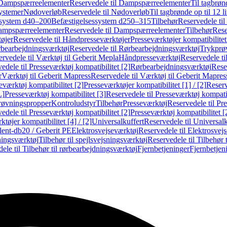
Dampspærreelementer
Reservedele til Dampspærreelementer
Til tagbrønd
systemer
Nødoverløb
Reservedele til Nødoverløb
Til tagbrønde op til 12 li
ssystem d40–200
Befæstigelsessystem d250–315
Tilbehør
Reservedele til
mpspærreelementer
Reservedele til Dampspærreelementer
Tilbehør
Rese
øjer
Reservedele til Håndpresseværktøjer
Presseværktøjer kompatibilitet
bearbejdningsværktøj
Reservedele til Rørbearbejdningsværktøj
Trykprø
rvedele til Værktøj til Geberit Mepla
Håndpresseværktøj
Reservedele t
edele til Presseværktøj kompatibilitet [2]
Rørbearbejdningsværktøj
Reser
r
Værktøj til Geberit Mapress
Reservedele til Værktøj til Geberit Mapres
eværktøj kompatibilitet [2]
Presseværktøjer kompatibilitet [1] / [2]
Reserv
L]
Presseværktøj kompatibilitet [3]
Reservedele til Presseværktøj kompatib
prøvningspropper
Kontroludstyr
Tilbehør
Presseværktøj
Reservedele til Pr
edele til Presseværktøj kompatibilitet [2]
Presseværktøj kompatibilitet 
tøjer kompatibilitet [4] / [2]
Universalkuffert
Reservedele til Universalk
ilent-db20 / Geberit PE
Elektrosvejseværktøj
Reservedele til Elektrosvej
ningsværktøj
Tilbehør til spejlsvejsningsværktøj
Reservedele til Tilbehør 
ele til Tilbehør til rørbearbejdningsværktøj
Fjernbetjeninger
Fjernbetjen