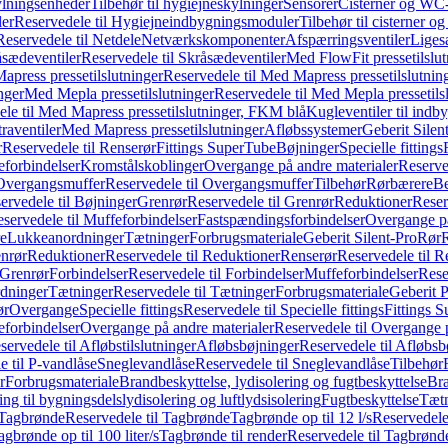
ylningsenheder
Tilbehør til hygiejneskylninger
Sensorer
Cisterner og WC-
er
Reservedele til Hygiejneindbygningsmoduler
Tilbehør til cisterner 
Reservedele til Netdele
Netværkskomponenter
Afspærringsventiler
Liges
sædeventiler
Reservedele til Skråsædeventiler
Med FlowFit pressetilslut
press pressetilslutninger
Reservedele til Med Mapress pressetilslutnin
nger
Med Mepla pressetilslutninger
Reservedele til Med Mepla pressetils
le til Med Mapress pressetilslutninger, FKM blå
Kugleventiler til indb
raventiler
Med Mapress pressetilslutninger
Afløbssystemer
Geberit Silen
r
Reservedele til Renserør
Fittings SuperTube
Bøjninger
Specielle fittings
eforbindelser
Kromstålskoblinger
Overgange på andre materialer
Reserve
Overgangsmuffer
Reservedele til Overgangsmuffer
Tilbehør
Rørbærere
Be
ervedele til Bøjninger
Grenrør
Reservedele til Grenrør
Reduktioner
Reser
servedele til Muffeforbindelser
Fastspændingsforbindelser
Overgange p
e
Lukkeanordninger
Tætninger
Forbrugsmateriale
Geberit Silent-Pro
Rør
R
enrør
Reduktioner
Reservedele til Reduktioner
Renserør
Reservedele til R
 Grenrør
Forbindelser
Reservedele til Forbindelser
Muffeforbindelser
Rese
dninger
Tætninger
Reservedele til Tætninger
Forbrugsmateriale
Geberit 
ør
Overgange
Specielle fittings
Reservedele til Specielle fittings
Fittings 
eforbindelser
Overgange på andre materialer
Reservedele til Overgange 
servedele til Afløbstilslutninger
Afløbsbøjninger
Reservedele til Afløbsb
e til P-vandlåse
Sneglevandlåse
Reservedele til Sneglevandlåse
Tilbehør
r
Forbrugsmateriale
Brandbeskyttelse, lydisolering og fugtbeskyttelse
Bra
ring til bygningsdelslydisolering og luftlydsisolering
Fugtbeskyttelse
Tætn
Tagbrønde
Reservedele til Tagbrønde
Tagbrønde op til 12 l/s
Reservedele 
agbrønde op til 100 liter/s
Tagbrønde til render
Reservedele til Tagbrønde