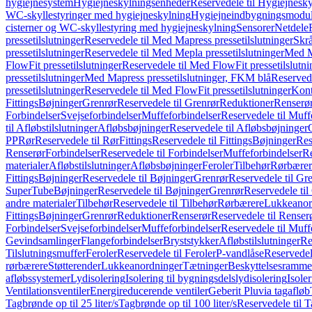
hygiejnesystem
Hygiejneskylningsenheder
Reservedele til Hygiejnesk
WC-skyllestyringer med hygiejneskylning
Hygiejneindbygningsmodul
cisterner og WC-skyllestyring med hygiejneskylning
Sensorer
Netdele
pressetilslutninger
Reservedele til Med Mapress pressetilslutninger
Skrå
pressetilslutninger
Reservedele til Med Mepla pressetilslutninger
Med Ma
FlowFit pressetilslutninger
Reservedele til Med FlowFit pressetilslutni
pressetilslutninger
Med Mapress pressetilslutninger, FKM blå
Reservede
pressetilslutninger
Reservedele til Med FlowFit pressetilslutninger
Kont
Fittings
Bøjninger
Grenrør
Reservedele til Grenrør
Reduktioner
Renserø
Forbindelser
Svejseforbindelser
Muffeforbindelser
Reservedele til Muff
til Afløbstilslutninger
Afløbsbøjninger
Reservedele til Afløbsbøjninger
PP
Rør
Reservedele til Rør
Fittings
Reservedele til Fittings
Bøjninger
Res
Renserør
Forbindelser
Reservedele til Forbindelser
Muffeforbindelser
Re
materialer
Afløbstilslutninger
Afløbsbøjninger
Feroler
Tilbehør
Rørbærer
Fittings
Bøjninger
Reservedele til Bøjninger
Grenrør
Reservedele til Gr
SuperTube
Bøjninger
Reservedele til Bøjninger
Grenrør
Reservedele til
andre materialer
Tilbehør
Reservedele til Tilbehør
Rørbærere
Lukkeanor
Fittings
Bøjninger
Grenrør
Reduktioner
Renserør
Reservedele til Renser
Forbindelser
Svejseforbindelser
Muffeforbindelser
Reservedele til Muff
Gevindsamlinger
Flangeforbindelser
Bryststykker
Afløbstilslutninger
Re
Tilslutningsmuffer
Feroler
Reservedele til Feroler
P-vandlåse
Reservedel
rørbærere
Støtterender
Lukkeanordninger
Tætninger
Beskyttelsesramme
afløbssystemer
Lydisolering
Isolering til bygningsdelslydisolering
Isole
Ventilationsventiler
Energireducerende ventiler
Geberit Pluvia tagafløb
Tagbrønde op til 25 liter/s
Tagbrønde op til 100 liter/s
Reservedele til T