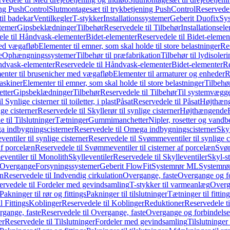
ing PushControl
Slutmontagesæt til trykbetjening PushControl
Reservedel
til badekar
Ventilkegler
T-stykker
Installationssystemer
Geberit Duofix
Sy
temer
Gipsbeklædninger
Tilbehør
Reservedele til Tilbehør
Installationsel
ele til Håndvask-elementer
Bidet-elementer
Reservedele til Bidet-elemen
med vægafløb
Elementer til emner, som skal holde til store belastninger
Res
e
Ophængningssystemer
Tilbehør til præfabrikation
Tilbehør til lydisoler
dvask-elementer
Reservedele til Håndvask-elementer
Bidet-elementer
Re
menter til brusenicher med vægafløb
Elementer til armaturer og enheder
R
askiner
Elementer til emner, som skal holde til store belastninger
Tilbehø
etter
Gipsbeklædninger
Tilbehør
Reservedele til Tilbehør
Til systemvægg
 Synlige cisterner til toiletter, i plast
Påsat
Reservedele til Påsat
Højthæn
ige cisterner
Reservedele til Skyllerør til synlige cisterner
Højthængende
 til Tilslutninger
Tætninger
Gummimanchetter
Nipler, rosetter og vand
 indbygningscisterner
Reservedele til Omega indbygningscisterner
Skyl
ntiler til synlige cisterner
Reservedele til Svømmeventiler til synlige c
af porcelæn
Reservedele til Svømmeventiler til cisterner af porcelæn
Svøm
ventiler til Monolith
Skylleventiler
Reservedele til Skylleventiler
Skyl-s
Overgange
Forsyningssystemer
Geberit FlowFit
Systemrør ML
Systemrø
on
Reservedele til Indvendig cirkulation
Overgange, faste
Overgange og fo
ervedele til Fordeler med gevindsamling
T-stykker til varmeanlæg
Overg
Pakninger til rør og fittings
Pakninger til tilslutninger
Tætninger til fittin
l Fittings
Koblinger
Reservedele til Koblinger
Reduktioner
Reservedele t
gange, faste
Reservedele til Overgange, faste
Overgange og forbindelser
er
Reservedele til Tilslutninger
Fordeler med gevindsamling
Tilslutninger