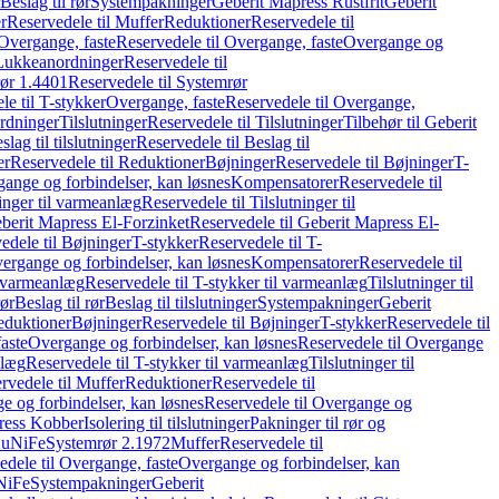
Beslag til rør
Systempakninger
Geberit Mapress Rustfrit
Geberit
r
Reservedele til Muffer
Reduktioner
Reservedele til
Overgange, faste
Reservedele til Overgange, faste
Overgange og
Lukkeanordninger
Reservedele til
ør 1.4401
Reservedele til Systemrør
le til T-stykker
Overgange, faste
Reservedele til Overgange,
rdninger
Tilslutninger
Reservedele til Tilslutninger
Tilbehør til Geberit
slag til tilslutninger
Reservedele til Beslag til
er
Reservedele til Reduktioner
Bøjninger
Reservedele til Bøjninger
T-
gange og forbindelser, kan løsnes
Kompensatorer
Reservedele til
ninger til varmeanlæg
Reservedele til Tilslutninger til
berit Mapress El-Forzinket
Reservedele til Geberit Mapress El-
edele til Bøjninger
T-stykker
Reservedele til T-
vergange og forbindelser, kan løsnes
Kompensatorer
Reservedele til
l varmeanlæg
Reservedele til T-stykker til varmeanlæg
Tilslutninger til
rør
Beslag til rør
Beslag til tilslutninger
Systempakninger
Geberit
eduktioner
Bøjninger
Reservedele til Bøjninger
T-stykker
Reservedele til
aste
Overgange og forbindelser, kan løsnes
Reservedele til Overgange
nlæg
Reservedele til T-stykker til varmeanlæg
Tilslutninger til
rvedele til Muffer
Reduktioner
Reservedele til
 og forbindelser, kan løsnes
Reservedele til Overgange og
press Kobber
Isolering til tilslutninger
Pakninger til rør og
 CuNiFe
Systemrør 2.1972
Muffer
Reservedele til
edele til Overgange, faste
Overgange og forbindelser, kan
uNiFe
Systempakninger
Geberit