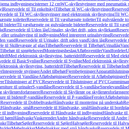
it Sigma indbygningscisterner 12 cm
WC-skyllestyringer med pneumatisk s
yl
Reservedele til Til enkeltskyl
Tilbehør til WC-skyllestyringer
Reservede
rvedele til Til WC-skyllestyringer med elektronisk skyllestyring
Til WC-
ængte toiletter
Reservedele til Til væghængte toiletter
Til gulvstående toi
il bideter
Til væghængte og gulvstående bideter
Reservedele til Til væg
åg
Reservedele til Uden låg
Urinaler, skyllet drift, uden skyllekant
Reserve
 eller urinalstyring til indbygning
Med integreret urinalstyring
Reservedel
uden vand
Reservedele til Urinaler, drift uden vand
Uden låg
Reservedele t
e til Skillevægge af glas
Tilbehør
Reservedele til Tilbehør
Urinallåg
Vand
Tilbehør til sprøjtehoved
Monteringsbeslag
Afløbsventiler
Vandfordeler
U
drift
Med elektronisk skyllestyring, batteridrift
Reservedele til Med elektr
edele til Basic
Synlige
Reservedele til Synlige
Med elektronisk skyllestyr
ektronisk skyllestyring, batteridrift
Tilbehør
Reservedele til Tilbehør
Ind
er
Integrerede styringer
Andet tilbehør
Fjernbetjeninger
Apparattilslutninger
ervedele til Vandlåse
Afløbsbøjninger
Reservedele til Afløbsbøjninger
F
ere
Tilslutninger af PVC
Reservedele til Tilslutninger af PVC
Gummimanc
niture til urinaler
S-vandlåse
Reservedele til S-vandlåse
Sneglevandlåse
g skyllerørsforlængere
Reservedele til Skyllerør og skyllerørsforlængere
re til bideter
P-vandlåse
Reservedele til P-vandlåse
Feroler
Afløbsbøjnin
e
Reservedele til Dobbeltvaske
Håndvaske til montering på underskab
Res
g
Håndvaske, små
Reservedele til Håndvaske, små
Håndvaske til bordpl
 til indbygning
Reservedele til Håndvaske til indbygning
Håndvaske til
il børn
Håndvaske
Vaskerender
Andre håndvaske
Reservedele til Andre
aske
Tilbehør
Søjler
Reservedele til Søjler
Halvsøjler
Reservedele til Halvs
ylder
Møbelpakker
Møbelpakker med små håndvaske
Reservedele til