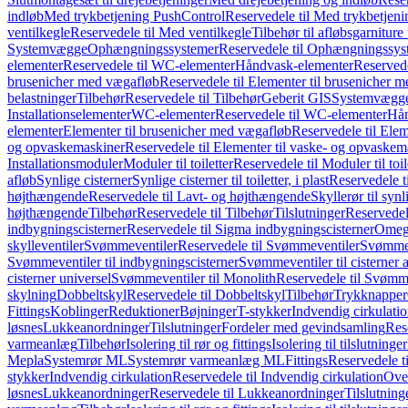
indløb
Med trykbetjening PushControl
Reservedele til Med trykbetjen
ventilkegle
Reservedele til Med ventilkegle
Tilbehør til afløbsgarniture 
Systemvægge
Ophængningssystemer
Reservedele til Ophængningssys
elementer
Reservedele til WC-elementer
Håndvask-elementer
Reserved
brusenicher med vægafløb
Reservedele til Elementer til brusenicher 
belastninger
Tilbehør
Reservedele til Tilbehør
Geberit GIS
Systemvægg
Installationselementer
WC-elementer
Reservedele til WC-elementer
Hån
elementer
Elementer til brusenicher med vægafløb
Reservedele til Ele
og opvaskemaskiner
Reservedele til Elementer til vaske- og opvaskem
Installationsmoduler
Moduler til toiletter
Reservedele til Moduler til toil
afløb
Synlige cisterner
Synlige cisterner til toiletter, i plast
Reservedele til
højthængende
Reservedele til Lavt- og højthængende
Skyllerør til synl
højthængende
Tilbehør
Reservedele til Tilbehør
Tilslutninger
Reservedele
indbygningscisterner
Reservedele til Sigma indbygningscisterner
Omega
skylleventiler
Svømmeventiler
Reservedele til Svømmeventiler
Svømmeve
Svømmeventiler til indbygningscisterner
Svømmeventiler til cisterner 
cisterner universel
Svømmeventiler til Monolith
Reservedele til Svømme
skylning
Dobbeltskyl
Reservedele til Dobbeltskyl
Tilbehør
Trykknapper
Fittings
Koblinger
Reduktioner
Bøjninger
T-stykker
Indvendig cirkulati
løsnes
Lukkeanordninger
Tilslutninger
Fordeler med gevindsamling
Res
varmeanlæg
Tilbehør
Isolering til rør og fittings
Isolering til tilslutninger
Mepla
Systemrør ML
Systemrør varmeanlæg ML
Fittings
Reservedele ti
stykker
Indvendig cirkulation
Reservedele til Indvendig cirkulation
Over
løsnes
Lukkeanordninger
Reservedele til Lukkeanordninger
Tilslutning