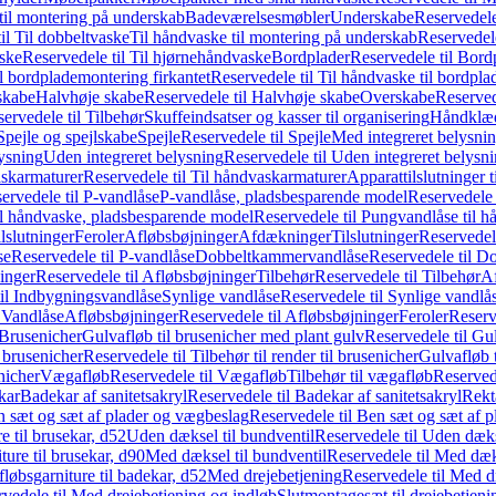
il montering på underskab
Badeværelsesmøbler
Underskabe
Reservedele
il Til dobbeltvaske
Til håndvaske til montering på underskab
Reservedele
ske
Reservedele til Til hjørnehåndvaske
Bordplader
Reservedele til Bord
il bordplademontering firkantet
Reservedele til Til håndvaske til bordpla
skabe
Halvhøje skabe
Reservedele til Halvhøje skabe
Overskabe
Reserved
ervedele til Tilbehør
Skuffeindsatser og kasser til organisering
Håndklæd
Spejle og spejlskabe
Spejle
Reservedele til Spejle
Med integreret belysni
lysning
Uden integreret belysning
Reservedele til Uden integreret belysn
askarmaturer
Reservedele til Til håndvaskarmaturer
Apparattilslutninger 
ervedele til P-vandlåse
P-vandlåse, pladsbesparende model
Reservedele 
il håndvaske, pladsbesparende model
Reservedele til Pungvandlåse til 
lslutninger
Feroler
Afløbsbøjninger
Afdækninger
Tilslutninger
Reservedele
se
Reservedele til P-vandlåse
Dobbeltkammervandlåse
Reservedele til 
inger
Reservedele til Afløbsbøjninger
Tilbehør
Reservedele til Tilbehør
Af
til Indbygningsvandlåse
Synlige vandlåse
Reservedele til Synlige vandlå
l Vandlåse
Afløbsbøjninger
Reservedele til Afløbsbøjninger
Feroler
Reserv
Brusenicher
Gulvafløb til brusenicher med plant gulv
Reservedele til Gu
l brusenicher
Reservedele til Tilbehør til render til brusenicher
Gulvafløb t
enicher
Vægafløb
Reservedele til Vægafløb
Tilbehør til vægafløb
Reservede
kar
Badekar af sanitetsakryl
Reservedele til Badekar af sanitetsakryl
Rekt
 sæt og sæt af plader og vægbeslag
Reservedele til Ben sæt og sæt af 
e til brusekar, d52
Uden dæksel til bundventil
Reservedele til Uden dæks
ture til brusekar, d90
Med dæksel til bundventil
Reservedele til Med dæks
fløbsgarniture til badekar, d52
Med drejebetjening
Reservedele til Med d
vedele til Med drejebetjening og indløb
Slutmontagesæt til drejebetjeni