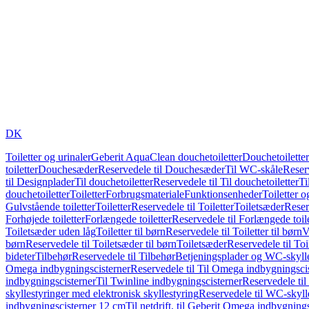
DK
Toiletter og urinaler
Geberit AquaClean douchetoiletter
Douchetoiletter
toiletter
Douchesæder
Reservedele til Douchesæder
Til WC-skåle
Reser
til Designplader
Til douchetoiletter
Reservedele til Til douchetoiletter
Ti
douchetoiletter
Toiletter
Forbrugsmateriale
Funktionsenheder
Toiletter o
Gulvstående toiletter
Toiletter
Reservedele til Toiletter
Toiletsæder
Reser
Forhøjede toiletter
Forlængede toiletter
Reservedele til Forlængede toile
Toiletsæder uden låg
Toiletter til børn
Reservedele til Toiletter til børn
V
børn
Reservedele til Toiletsæder til børn
Toiletsæder
Reservedele til To
bideter
Tilbehør
Reservedele til Tilbehør
Betjeningsplader og WC-skylle
Omega indbygningscisterner
Reservedele til Til Omega indbygningsci
indbygningscisterner
Til Twinline indbygningscisterner
Reservedele til
skyllestyringer med elektronisk skyllestyring
Reservedele til WC-skylle
indbygningscisterner 12 cm
Til netdrift, til Geberit Omega indbygning