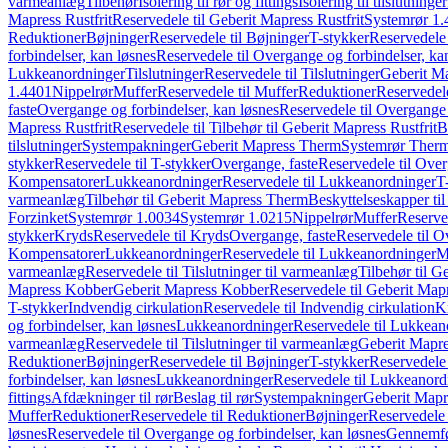
varmeanlæg
Tilbehør
Isolering til rør og fittings
Isolering til tilslutninger
Mapress Rustfrit
Reservedele til Geberit Mapress Rustfrit
Systemrør 1.
Reduktioner
Bøjninger
Reservedele til Bøjninger
T-stykker
Reservedele 
forbindelser, kan løsnes
Reservedele til Overgange og forbindelser, ka
Lukkeanordninger
Tilslutninger
Reservedele til Tilslutninger
Geberit Ma
1.4401
Nippelrør
Muffer
Reservedele til Muffer
Reduktioner
Reservedele
faste
Overgange og forbindelser, kan løsnes
Reservedele til Overgange 
Mapress Rustfrit
Reservedele til Tilbehør til Geberit Mapress Rustfrit
B
tilslutninger
Systempakninger
Geberit Mapress Therm
Systemrør Ther
stykker
Reservedele til T-stykker
Overgange, faste
Reservedele til Over
Kompensatorer
Lukkeanordninger
Reservedele til Lukkeanordninger
T
varmeanlæg
Tilbehør til Geberit Mapress Therm
Beskyttelseskapper til
Forzinket
Systemrør 1.0034
Systemrør 1.0215
Nippelrør
Muffer
Reserve
stykker
Kryds
Reservedele til Kryds
Overgange, faste
Reservedele til O
Kompensatorer
Lukkeanordninger
Reservedele til Lukkeanordninger
M
varmeanlæg
Reservedele til Tilslutninger til varmeanlæg
Tilbehør til G
Mapress Kobber
Geberit Mapress Kobber
Reservedele til Geberit Ma
T-stykker
Indvendig cirkulation
Reservedele til Indvendig cirkulation
K
og forbindelser, kan løsnes
Lukkeanordninger
Reservedele til Lukkean
varmeanlæg
Reservedele til Tilslutninger til varmeanlæg
Geberit Mapre
Reduktioner
Bøjninger
Reservedele til Bøjninger
T-stykker
Reservedele 
forbindelser, kan løsnes
Lukkeanordninger
Reservedele til Lukkeanord
fittings
Afdækninger til rør
Beslag til rør
Systempakninger
Geberit Map
Muffer
Reduktioner
Reservedele til Reduktioner
Bøjninger
Reservedele 
løsnes
Reservedele til Overgange og forbindelser, kan løsnes
Gennemfø