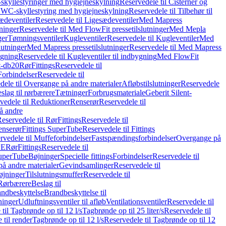
skyllestyringer med hygiejneskylning
Reservedele til Cisterner og
og WC-skyllestyring med hygiejneskylning
Reservedele til Tilbehør til
ædeventiler
Reservedele til Ligesædeventiler
Med Mapress
ninger
Reservedele til Med FlowFit pressetilslutninger
Med Mepla
ger
Tømningsventiler
Kugleventiler
Reservedele til Kugleventiler
Med
lutninger
Med Mapress pressetilslutninger
Reservedele til Med Mapress
ygning
Reservedele til Kugleventiler til indbygning
Med FlowFit
t-db20
Rør
Fittings
Reservedele til
Forbindelser
Reservedele til
dele til Overgange på andre materialer
Afløbstilslutninger
Reservedele
slag til rørbærere
Tætninger
Forbrugsmateriale
Geberit Silent-
vedele til Reduktioner
Renserør
Reservedele til
å andre
eservedele til Rør
Fittings
Reservedele til
enserør
Fittings SuperTube
Reservedele til Fittings
rvedele til Muffeforbindelser
Fastspændingsforbindelser
Overgange på
PE
Rør
Fittings
Reservedele til
SuperTube
Bøjninger
Specielle fittings
Forbindelser
Reservedele til
på andre materialer
Gevindsamlinger
Reservedele til
øjninger
Tilslutningsmuffer
Reservedele til
Rørbærere
Beslag til
ndbeskyttelse
Brandbeskyttelse til
inger
Udluftningsventiler til afløb
Ventilationsventiler
Reservedele til
til Tagbrønde op til 12 l/s
Tagbrønde op til 25 liter/s
Reservedele til
 til render
Tagbrønde op til 12 l/s
Reservedele til Tagbrønde op til 12