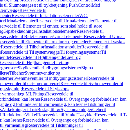
e til Slutmontagesæt til trykbetjening PushControl
Med
stemvægge
Reservedele til
ementer
Reservedele til Installationselementer
WC-
ter
Urinal-elementer
Reservedele til Urinal-elementer
Elementer til
ervedele til Elementer til emner, som skal holde til store
ing
Gipsbeklædninger
Installationselementer
Reservedele til
servedele til Bidet-elementer
Urinal-elementer
Reservedele til Urinal-
eservedele til Elementer til armaturer og enheder
Elementer til vaske-
r
Reservedele til Tilbehør
Installationsmoduler
Reservedele til
e
Reservedele til Til systemvægge
Til forsyningssystemer
Til
gende
Reservedele til Højthængende
Lavt- og
Reservedele til Højthængende
Lavt- og
begrænsere
Skylleventiler
Indbygningscisterner
Sigma
lerør
Tilbehør
Svømmeventiler og
isterner
Svømmeventiler til indbygningscisterner
Reservedele til
meventiler til cisterner universel
Reservedele til Svømmeventiler til
top-skylning
Reservedele til Skyl-stop-
r varmeanlæg ML
Fittings
Reservedele til
rbindelser, kan løsnes
Reservedele til Overgange og forbindelser, kan
ange og forbindelser til varmeanlæg, kan løsnes
Tilslutninger til
gs
Afdækninger til rør
Beslag til rør
Systempakninger
Geberit
il Reduktioner
Vinkel
Reservedele til Vinkel
T-stykker
Reservedele til T-
, kan løsnes
Reservedele til Overgange og forbindelser, kan
 til varmeanlæg
Reservedele til Tilslutninger til