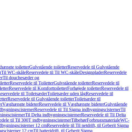
hængte toiletter
Gulvstående toiletter
Reservedele til Gulvstående
r
Til WC-skåle
Reservedele til Til WC-skåle
Designplader
Reservedele
er
Til douchesæder og
letter
Reservedele til Toiletter
Gulvstående toiletter
Reservedele til
etter
Reservedele til Komforttoiletter
Forhøjede toiletter
Reservedele til
eservedele til Toiletsæder
Toiletsæder uden låg
Reservedele til
etter
Reservedele til Gulvstående toiletter
Toiletsæder til
er
Væghængte bideter
Reservedele til Væghængte bideter
Gulvstående
dbygningscisterner
Reservedele til Til Sigma indbygningscisterner
Til
ningscisterner
Til Delta indbygningscisterner
Reservedele til Til Delta
dele til Til 300T indbygningscisterner
Tilbehør
Forbrugsmateriale
WC-
indbygningscisterner 12 cm
Reservedele til Til netdrift, til Geberit Sigma
ingscisterner 12 cm
Til batteridrift, til Geberit Sigma