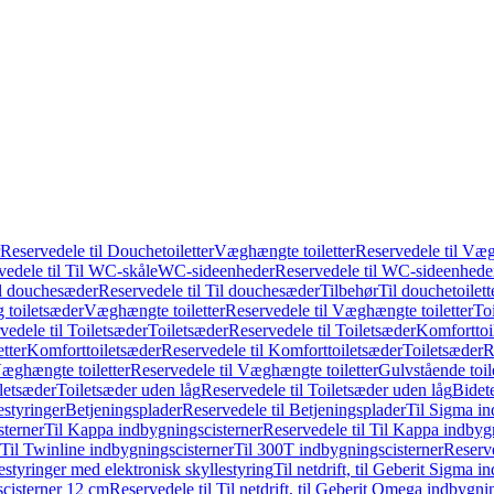
Reservedele til Douchetoiletter
Væghængte toiletter
Reservedele til Væg
vedele til Til WC-skåle
WC-sideenheder
Reservedele til WC-sideenhede
l douchesæder
Reservedele til Til douchesæder
Tilbehør
Til douchetoilett
g toiletsæder
Væghængte toiletter
Reservedele til Væghængte toiletter
Toi
vedele til Toiletsæder
Toiletsæder
Reservedele til Toiletsæder
Komforttoil
tter
Komforttoiletsæder
Reservedele til Komforttoiletsæder
Toiletsæder
R
æghængte toiletter
Reservedele til Væghængte toiletter
Gulvstående toil
iletsæder
Toiletsæder uden låg
Reservedele til Toiletsæder uden låg
Bidet
styringer
Betjeningsplader
Reservedele til Betjeningsplader
Til Sigma in
sterner
Til Kappa indbygningscisterner
Reservedele til Til Kappa indbyg
 Til Twinline indbygningscisterner
Til 300T indbygningscisterner
Reserve
styringer med elektronisk skyllestyring
Til netdrift, til Geberit Sigma 
scisterner 12 cm
Reservedele til Til netdrift, til Geberit Omega indbygn