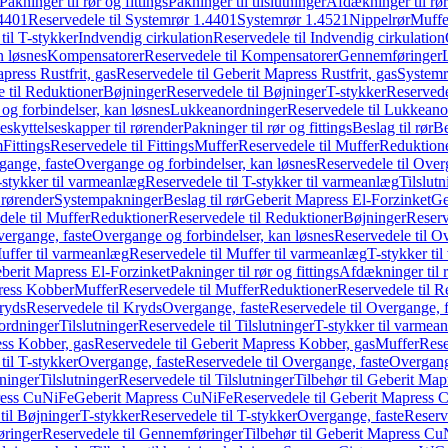
Pakninger til rør og fittings
Pakninger til tilslutninger
Afdækninger til rør
4401
Reservedele til Systemrør 1.4401
Systemrør 1.4521
Nippelrør
Muffe
til T-stykker
Indvendig cirkulation
Reservedele til Indvendig cirkulation
n løsnes
Kompensatorer
Reservedele til Kompensatorer
Gennemføringer
press Rustfrit, gas
Reservedele til Geberit Mapress Rustfrit, gas
Systemr
 til Reduktioner
Bøjninger
Reservedele til Bøjninger
T-stykker
Reservede
og forbindelser, kan løsnes
Lukkeanordninger
Reservedele til Lukkeano
eskyttelseskapper til rørender
Pakninger til rør og fittings
Beslag til rør
Be
m
Fittings
Reservedele til Fittings
Muffer
Reservedele til Muffer
Reduktion
gange, faste
Overgange og forbindelser, kan løsnes
Reservedele til Over
-stykker til varmeanlæg
Reservedele til T-stykker til varmeanlæg
Tilslut
 rørender
Systempakninger
Beslag til rør
Geberit Mapress El-Forzinket
Ge
dele til Muffer
Reduktioner
Reservedele til Reduktioner
Bøjninger
Reserv
vergange, faste
Overgange og forbindelser, kan løsnes
Reservedele til O
uffer til varmeanlæg
Reservedele til Muffer til varmeanlæg
T-stykker ti
eberit Mapress El-Forzinket
Pakninger til rør og fittings
Afdækninger til 
press Kobber
Muffer
Reservedele til Muffer
Reduktioner
Reservedele til R
ryds
Reservedele til Kryds
Overgange, faste
Reservedele til Overgange, f
ordninger
Tilslutninger
Reservedele til Tilslutninger
T-stykker til varmea
ss Kobber, gas
Reservedele til Geberit Mapress Kobber, gas
Muffer
Rese
til T-stykker
Overgange, faste
Reservedele til Overgange, faste
Overgange
ninger
Tilslutninger
Reservedele til Tilslutninger
Tilbehør til Geberit Ma
ress CuNiFe
Geberit Mapress CuNiFe
Reservedele til Geberit Mapress
til Bøjninger
T-stykker
Reservedele til T-stykker
Overgange, faste
Reserv
ringer
Reservedele til Gennemføringer
Tilbehør til Geberit Mapress C