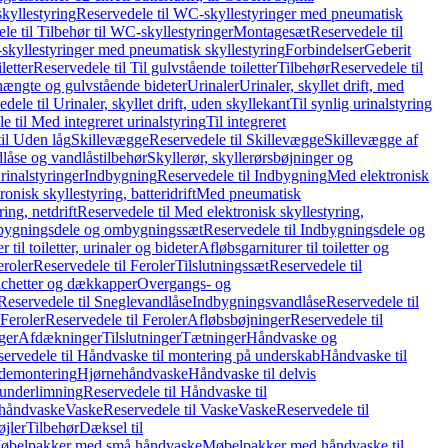
kyllestyring
Reservedele til WC-skyllestyringer med pneumatisk
le til Tilbehør til WC-skyllestyringer
Montagesæt
Reservedele til
skyllestyringer med pneumatisk skyllestyring
Forbindelser
Geberit
letter
Reservedele til Til gulvstående toiletter
Tilbehør
Reservedele til
hængte og gulvstående bideter
Urinaler
Urinaler, skyllet drift, med
dele til Urinaler, skyllet drift, uden skyllekant
Til synlig urinalstyring
e til Med integreret urinalstyring
Til integreret
il Uden låg
Skillevægge
Reservedele til Skillevægge
Skillevægge af
låse og vandlåstilbehør
Skyllerør, skyllerørsbøjninger og
rinalstyringer
Indbygning
Reservedele til Indbygning
Med elektronisk
onisk skyllestyring, batteridrift
Med pneumatisk
ing, netdrift
Reservedele til Med elektronisk skyllestyring,
bygningsdele og ombygningssæt
Reservedele til Indbygningsdele og
 til toiletter, urinaler og bideter
Afløbsgarniturer til toiletter og
eroler
Reservedele til Feroler
Tilslutningssæt
Reservedele til
hetter og dækkapper
Overgangs- og
Reservedele til Sneglevandlåse
Indbygningsvandlåse
Reservedele til
Feroler
Reservedele til Feroler
Afløbsbøjninger
Reservedele til
ger
Afdækninger
Tilslutninger
Tætninger
Håndvaske og
ervedele til Håndvaske til montering på underskab
Håndvaske til
ademontering
Hjørnehåndvaske
Håndvaske til delvis
 underlimning
Reservedele til Håndvaske til
 håndvaske
Vaske
Reservedele til Vaske
Vaske
Reservedele til
øjler
Tilbehør
Dæksel til
 Møbelpakker med små håndvaske
Møbelpakker med håndvaske til