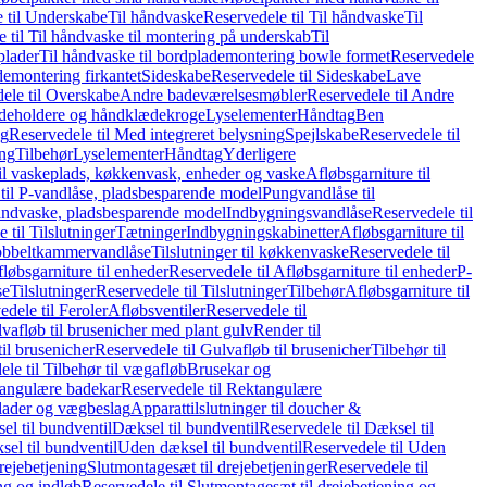
 til Underskabe
Til håndvaske
Reservedele til Til håndvaske
Til
 til Til håndvaske til montering på underskab
Til
plader
Til håndvaske til bordplademontering bowle formet
Reservedele
demontering firkantet
Sideskabe
Reservedele til Sideskabe
Lave
ele til Overskabe
Andre badeværelsesmøbler
Reservedele til Andre
eholdere og håndklædekroge
Lyselementer
Håndtag
Ben
ng
Reservedele til Med integreret belysning
Spejlskabe
Reservedele til
ing
Tilbehør
Lyselementer
Håndtag
Yderligere
til vaskeplads, køkkenvask, enheder og vaske
Afløbsgarniture til
til P-vandlåse, pladsbesparende model
Pungvandlåse til
håndvaske, pladsbesparende model
Indbygningsvandlåse
Reservedele til
 til Tilslutninger
Tætninger
Indbygningskabinetter
Afløbsgarniture til
Dobbeltkammervandlåse
Tilslutninger til køkkenvaske
Reservedele til
løbsgarniture til enheder
Reservedele til Afløbsgarniture til enheder
P-
se
Tilslutninger
Reservedele til Tilslutninger
Tilbehør
Afløbsgarniture til
edele til Feroler
Afløbsventiler
Reservedele til
lvafløb til brusenicher med plant gulv
Render til
il brusenicher
Reservedele til Gulvafløb til brusenicher
Tilbehør til
le til Tilbehør til vægafløb
Brusekar og
angulære badekar
Reservedele til Rektangulære
plader og vægbeslag
Apparattilslutninger til doucher &
el til bundventil
Dæksel til bundventil
Reservedele til Dæksel til
el til bundventil
Uden dæksel til bundventil
Reservedele til Uden
rejebetjening
Slutmontagesæt til drejebetjeninger
Reservedele til
ng og indløb
Reservedele til Slutmontagesæt til drejebetjening og