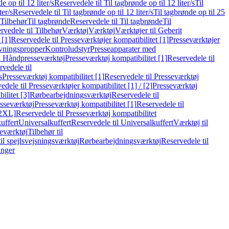
e op til 12 liter/s
Reservedele til Til tagbrønde op til 12 liter/s
Til
ter/s
Reservedele til Til tagbrønde op til 12 liter/s
Til tagbrønde op til 25
 Tilbehør
Til tagbrønde
Reservedele til Til tagbrønde
Til
rvedele til Tilbehør
Værktøj
Værktøj
Værktøjer til Geberit
 [1]
Reservedele til Presseværktøjer kompatibilitet [1]
Presseværktøjer
vningspropper
Kontroludstyr
Presseapparater med
il Håndpresseværktøj
Presseværktøj kompatibilitet [1]
Reservedele til
vedele til
s
Presseværktøj kompatibilitet [1]
Reservedele til Presseværktøj
edele til Presseværktøjer kompatibilitet [1] / [2]
Presseværktøj
ilitet [3]
Rørbearbejdningsværktøj
Reservedele til
esseværktøj
Presseværktøj kompatibilitet [1]
Reservedele til
[2XL]
Reservedele til Presseværktøj kompatibilitet
uffert
Universalkuffert
Reservedele til Universalkuffert
Værktøj til
seværktøj
Tilbehør til
til spejlsvejsningsværktøj
Rørbearbejdningsværktøj
Reservedele til
inger