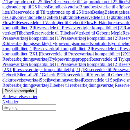
l/s
Tagbrønde op til 25 liter/s
Reservedele til Tagbrønde op til 25 liter/s
tagbrønde op til 25 liter/s
Brandbeskyttelse
Brandbeskyttelse til afløbs
liter/s
Reservedele til Til tagbrønde op til 25 liter/s
Beslag
Befæstigelse
beslag
Konventionelle tagafløb
Tagbrønde
Reservedele til Tagbrønde
Da
FlowFit
Reservedele til Værktøjer til Geberit FlowFit
Håndpresseværkt
kompatibilitet [2]
Reservedele til Presseværktøjer kompatibilitet [2]
Rør
værktøj
Tilbehør
Reservedele til Tilbehør
Værktøj til Geberit Mepla
Rese
Presseværktøj kompatibilitet [1]
Presseværktøj kompatibilitet [2]
Reserv
Rørbearbejdningsværktøj
Trykprøvningspropper
Kontroludstyr
Tilbehø
kompatibilitet [1]
Presseværktøj kompatibilitet [2]
Reservedele til Press
kompatibilitet [2XL]
Reservedele til Presseværktøj kompatibilitet [2X
Rørbearbejdningsværktøj
Trykprøvningspropper
Reservedele til Tryk
Presseværktøj kompatibilitet [1]
Presseværktøj kompatibilitet [2]
Reserv
[2XL]
Presseværktøjer kompatibilitet [4] / [2]
Reservedele til Presseværk
Geberit Silent-db20 / Geberit PE
Reservedele til Værktøj til Geberit S
elektrosvejseværktøj
Spejlsvejsningsværktøj
Reservedele til Spejlsvejs
Rørbearbejdningsværktøj
Tilbehør til rørbearbejdningsværktøj
Reserved
Produktkategorier
Badeværelsesserier
Nyheder