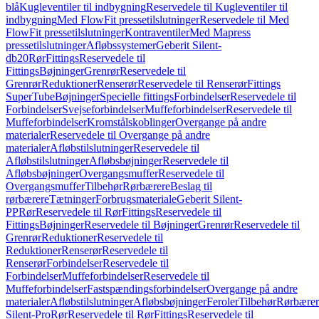
blå
Kugleventiler til indbygning
Reservedele til Kugleventiler til
indbygning
Med FlowFit pressetilslutninger
Reservedele til Med
FlowFit pressetilslutninger
Kontraventiler
Med Mapress
pressetilslutninger
Afløbssystemer
Geberit Silent-
db20
Rør
Fittings
Reservedele til
Fittings
Bøjninger
Grenrør
Reservedele til
Grenrør
Reduktioner
Renserør
Reservedele til Renserør
Fittings
SuperTube
Bøjninger
Specielle fittings
Forbindelser
Reservedele til
Forbindelser
Svejseforbindelser
Muffeforbindelser
Reservedele til
Muffeforbindelser
Kromstålskoblinger
Overgange på andre
materialer
Reservedele til Overgange på andre
materialer
Afløbstilslutninger
Reservedele til
Afløbstilslutninger
Afløbsbøjninger
Reservedele til
Afløbsbøjninger
Overgangsmuffer
Reservedele til
Overgangsmuffer
Tilbehør
Rørbærere
Beslag til
rørbærere
Tætninger
Forbrugsmateriale
Geberit Silent-
PP
Rør
Reservedele til Rør
Fittings
Reservedele til
Fittings
Bøjninger
Reservedele til Bøjninger
Grenrør
Reservedele til
Grenrør
Reduktioner
Reservedele til
Reduktioner
Renserør
Reservedele til
Renserør
Forbindelser
Reservedele til
Forbindelser
Muffeforbindelser
Reservedele til
Muffeforbindelser
Fastspændingsforbindelser
Overgange på andre
materialer
Afløbstilslutninger
Afløbsbøjninger
Feroler
Tilbehør
Rørbærer
Silent-Pro
Rør
Reservedele til Rør
Fittings
Reservedele til