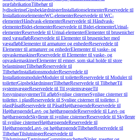
præfabrikation
Tilbehør til
lydisolering
Gipsbeklædninger
Installationselementer
Reservedele til
Installationselementer
WC-elementer
Reservedele til WC-
elementer
Håndvask-elementer
Reservedele til Håndvask-
elementer
Bidet-elementer
Reservedele til Bidet-elementer
Urinal-
elementer
Reservedele til Urinal-elementer
Elementer til brusenicher
med vægafløb
Reservedele til Elementer til brusenicher med
vægafløb
Elementer til armaturer og enheder
Reservedele til
Elementer til armaturer og enheder
Elementer til vaske- og
opvaskemaskiner
Reservedele til Elementer til vaske- og
opvaskemaskiner
Elementer til emner, som skal holde til store
belastninger
Tilbehør
Reservedele til
Tilbehør
Installationsmoduler
Reservedele til
Installationsmoduler
Moduler til toiletter
Reservedele til Moduler til
toiletter
Gipsbeklædninger
Tilbehør
Reservedele til Tilbehør
Til
systemvægge
Reservedele til Til systemvægge
Til
forsyningssystemer
Til afløb
Synlige cisterner
Synlige cisterner til
toiletter, i plast
Reservedele til Synlige cisterner til toiletter, i
plast
Påsat
Reservedele til Påsat
Højthængende
Reservedele til
Højthængende
Lavt- og højthængende
Reservedele til Lavt- og
højthængende
Skyllerør til synlige cisterner
Reservedele til Skyllerør
til synlige cisterner
Højthængende
Reservedele til
Højthængende
Lavt- og højthængende
Tilbehør
Reservedele til
Tilbehør
Tilslutninger
Reservedele til
Tilslutninger
Tætninger
Gummimanchetter
Nipler, rosetter og