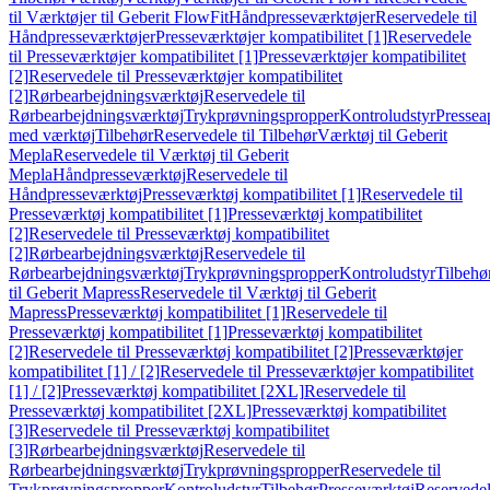
til Værktøjer til Geberit FlowFit
Håndpresseværktøjer
Reservedele til
Håndpresseværktøjer
Presseværktøjer kompatibilitet [1]
Reservedele
til Presseværktøjer kompatibilitet [1]
Presseværktøjer kompatibilitet
[2]
Reservedele til Presseværktøjer kompatibilitet
[2]
Rørbearbejdningsværktøj
Reservedele til
Rørbearbejdningsværktøj
Trykprøvningspropper
Kontroludstyr
Pressea
med værktøj
Tilbehør
Reservedele til Tilbehør
Værktøj til Geberit
Mepla
Reservedele til Værktøj til Geberit
Mepla
Håndpresseværktøj
Reservedele til
Håndpresseværktøj
Presseværktøj kompatibilitet [1]
Reservedele til
Presseværktøj kompatibilitet [1]
Presseværktøj kompatibilitet
[2]
Reservedele til Presseværktøj kompatibilitet
[2]
Rørbearbejdningsværktøj
Reservedele til
Rørbearbejdningsværktøj
Trykprøvningspropper
Kontroludstyr
Tilbehø
til Geberit Mapress
Reservedele til Værktøj til Geberit
Mapress
Presseværktøj kompatibilitet [1]
Reservedele til
Presseværktøj kompatibilitet [1]
Presseværktøj kompatibilitet
[2]
Reservedele til Presseværktøj kompatibilitet [2]
Presseværktøjer
kompatibilitet [1] / [2]
Reservedele til Presseværktøjer kompatibilitet
[1] / [2]
Presseværktøj kompatibilitet [2XL]
Reservedele til
Presseværktøj kompatibilitet [2XL]
Presseværktøj kompatibilitet
[3]
Reservedele til Presseværktøj kompatibilitet
[3]
Rørbearbejdningsværktøj
Reservedele til
Rørbearbejdningsværktøj
Trykprøvningspropper
Reservedele til
Trykprøvningspropper
Kontroludstyr
Tilbehør
Presseværktøj
Reservede