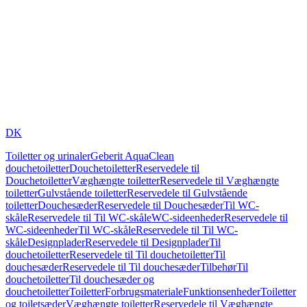
DK
Toiletter og urinaler
Geberit AquaClean
douchetoiletter
Douchetoiletter
Reservedele til
Douchetoiletter
Væghængte toiletter
Reservedele til Væghængte
toiletter
Gulvstående toiletter
Reservedele til Gulvstående
toiletter
Douchesæder
Reservedele til Douchesæder
Til WC-
skåle
Reservedele til Til WC-skåle
WC-sideenheder
Reservedele til
WC-sideenheder
Til WC-skåle
Reservedele til Til WC-
skåle
Designplader
Reservedele til Designplader
Til
douchetoiletter
Reservedele til Til douchetoiletter
Til
douchesæder
Reservedele til Til douchesæder
Tilbehør
Til
douchetoiletter
Til douchesæder og
douchetoiletter
Toiletter
Forbrugsmateriale
Funktionsenheder
Toiletter
og toiletsæder
Væghængte toiletter
Reservedele til Væghængte