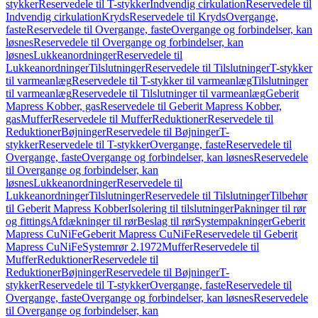
stykker
Reservedele til T-stykker
Indvendig cirkulation
Reservedele til
Indvendig cirkulation
Kryds
Reservedele til Kryds
Overgange,
faste
Reservedele til Overgange, faste
Overgange og forbindelser, kan
løsnes
Reservedele til Overgange og forbindelser, kan
løsnes
Lukkeanordninger
Reservedele til
Lukkeanordninger
Tilslutninger
Reservedele til Tilslutninger
T-stykker
til varmeanlæg
Reservedele til T-stykker til varmeanlæg
Tilslutninger
til varmeanlæg
Reservedele til Tilslutninger til varmeanlæg
Geberit
Mapress Kobber, gas
Reservedele til Geberit Mapress Kobber,
gas
Muffer
Reservedele til Muffer
Reduktioner
Reservedele til
Reduktioner
Bøjninger
Reservedele til Bøjninger
T-
stykker
Reservedele til T-stykker
Overgange, faste
Reservedele til
Overgange, faste
Overgange og forbindelser, kan løsnes
Reservedele
til Overgange og forbindelser, kan
løsnes
Lukkeanordninger
Reservedele til
Lukkeanordninger
Tilslutninger
Reservedele til Tilslutninger
Tilbehør
til Geberit Mapress Kobber
Isolering til tilslutninger
Pakninger til rør
og fittings
Afdækninger til rør
Beslag til rør
Systempakninger
Geberit
Mapress CuNiFe
Geberit Mapress CuNiFe
Reservedele til Geberit
Mapress CuNiFe
Systemrør 2.1972
Muffer
Reservedele til
Muffer
Reduktioner
Reservedele til
Reduktioner
Bøjninger
Reservedele til Bøjninger
T-
stykker
Reservedele til T-stykker
Overgange, faste
Reservedele til
Overgange, faste
Overgange og forbindelser, kan løsnes
Reservedele
til Overgange og forbindelser, kan