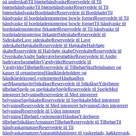
på underskab
Til hjørnehåndvaske
Reservedele til Til
hjørnehåndvaske
Til hjørnehåndvaske
Reservedele til Til
hjørnehåndvaske
Bordplader
Reservedele til Bordplader
Til
håndvaske til bordplademontering bowle formet
Reservedele til Til
håndvaske til bordplademontering bowle formet
Til håndvaske til
bordplademontering firkantet
Reservedele til Til håndvaske til
bordplademontering firkantet
Sideskabe
Reservedele til
Sideskabe
Lave sideskabe
Reservedele til Lave
sideskabe
Højskabe
Reservedele til Højskabe
Halvhøje
skabe
Reservedele til Halvhøje skabe
Overskabe
Reservedele til
Overskabe
Andre badeværelsesmøbler
Reservedele til Andre
badeværelsesmøbler
Væghylder
Reservedele til
Væghylder
Tilbehør
Reservedele til Tilbehør
Skuffeindsatser og
kasser til organisering
Håndklædeholdere og
håndklædekroge
Lyselementer
Håndtag
Ben
sæt
Magnettavler
Stikdåser
Reservedele til Stikdåser
Yderligere
tilbehør
Spejle og spejlskabe
Spejle
Reservedele til Spejle
Med
integreret belysning
Reservedele til Med integreret
belysning
Spejlskabe
Reservedele til Spejlskabe
Med integreret
belysning
Reservedele til Med integreret belysning
Uden integreret
belysning
Reservedele til Uden integreret
belysning
Tilbehør
Lyselementer
Håndtag
Yderligere
tilbehør
Stikdåser
Armaturer
Tilbehør
Reservedele til Tilbehør
Til
håndvaskarmaturer
Reservedele til Til
håndvaskarmaturer
Apparattilslutninger til vaskeplads, køkkenvask,