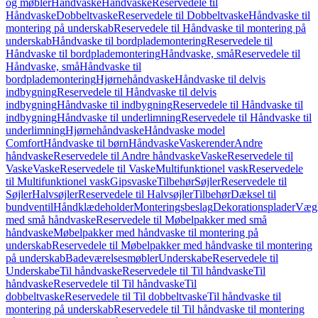
og møbler
Håndvaske
Håndvaske
Reservedele til
Håndvaske
Dobbeltvaske
Reservedele til Dobbeltvaske
Håndvaske til
montering på underskab
Reservedele til Håndvaske til montering på
underskab
Håndvaske til bordplademontering
Reservedele til
Håndvaske til bordplademontering
Håndvaske, små
Reservedele til
Håndvaske, små
Håndvaske til
bordplademontering
Hjørnehåndvaske
Håndvaske til delvis
indbygning
Reservedele til Håndvaske til delvis
indbygning
Håndvaske til indbygning
Reservedele til Håndvaske til
indbygning
Håndvaske til underlimning
Reservedele til Håndvaske til
underlimning
Hjørnehåndvaske
Håndvaske model
Comfort
Håndvaske til børn
Håndvaske
Vaskerender
Andre
håndvaske
Reservedele til Andre håndvaske
Vaske
Reservedele til
Vaske
Vaske
Reservedele til Vaske
Multifunktionel vask
Reservedele
til Multifunktionel vask
Gipsvaske
Tilbehør
Søjler
Reservedele til
Søjler
Halvsøjler
Reservedele til Halvsøjler
Tilbehør
Dæksel til
bundventil
Håndklædeholder
Monteringsbeslag
Dekorationsplader
Vægh
med små håndvaske
Reservedele til Møbelpakker med små
håndvaske
Møbelpakker med håndvaske til montering på
underskab
Reservedele til Møbelpakker med håndvaske til montering
på underskab
Badeværelsesmøbler
Underskabe
Reservedele til
Underskabe
Til håndvaske
Reservedele til Til håndvaske
Til
håndvaske
Reservedele til Til håndvaske
Til
dobbeltvaske
Reservedele til Til dobbeltvaske
Til håndvaske til
montering på underskab
Reservedele til Til håndvaske til montering