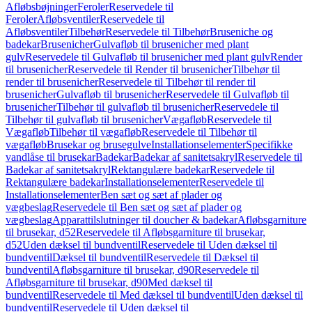
Afløbsbøjninger
Feroler
Reservedele til
Feroler
Afløbsventiler
Reservedele til
Afløbsventiler
Tilbehør
Reservedele til Tilbehør
Bruseniche og
badekar
Brusenicher
Gulvafløb til brusenicher med plant
gulv
Reservedele til Gulvafløb til brusenicher med plant gulv
Render
til brusenicher
Reservedele til Render til brusenicher
Tilbehør til
render til brusenicher
Reservedele til Tilbehør til render til
brusenicher
Gulvafløb til brusenicher
Reservedele til Gulvafløb til
brusenicher
Tilbehør til gulvafløb til brusenicher
Reservedele til
Tilbehør til gulvafløb til brusenicher
Vægafløb
Reservedele til
Vægafløb
Tilbehør til vægafløb
Reservedele til Tilbehør til
vægafløb
Brusekar og brusegulve
Installationselementer
Specifikke
vandlåse til brusekar
Badekar
Badekar af sanitetsakryl
Reservedele til
Badekar af sanitetsakryl
Rektangulære badekar
Reservedele til
Rektangulære badekar
Installationselementer
Reservedele til
Installationselementer
Ben sæt og sæt af plader og
vægbeslag
Reservedele til Ben sæt og sæt af plader og
vægbeslag
Apparattilslutninger til doucher & badekar
Afløbsgarniture
til brusekar, d52
Reservedele til Afløbsgarniture til brusekar,
d52
Uden dæksel til bundventil
Reservedele til Uden dæksel til
bundventil
Dæksel til bundventil
Reservedele til Dæksel til
bundventil
Afløbsgarniture til brusekar, d90
Reservedele til
Afløbsgarniture til brusekar, d90
Med dæksel til
bundventil
Reservedele til Med dæksel til bundventil
Uden dæksel til
bundventil
Reservedele til Uden dæksel til