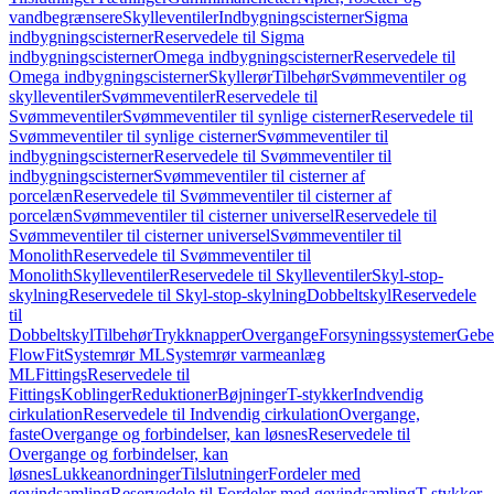
vandbegrænsere
Skylleventiler
Indbygningscisterner
Sigma
indbygningscisterner
Reservedele til Sigma
indbygningscisterner
Omega indbygningscisterner
Reservedele til
Omega indbygningscisterner
Skyllerør
Tilbehør
Svømmeventiler og
skylleventiler
Svømmeventiler
Reservedele til
Svømmeventiler
Svømmeventiler til synlige cisterner
Reservedele til
Svømmeventiler til synlige cisterner
Svømmeventiler til
indbygningscisterner
Reservedele til Svømmeventiler til
indbygningscisterner
Svømmeventiler til cisterner af
porcelæn
Reservedele til Svømmeventiler til cisterner af
porcelæn
Svømmeventiler til cisterner universel
Reservedele til
Svømmeventiler til cisterner universel
Svømmeventiler til
Monolith
Reservedele til Svømmeventiler til
Monolith
Skylleventiler
Reservedele til Skylleventiler
Skyl-stop-
skylning
Reservedele til Skyl-stop-skylning
Dobbeltskyl
Reservedele
til
Dobbeltskyl
Tilbehør
Trykknapper
Overgange
Forsyningssystemer
Geber
FlowFit
Systemrør ML
Systemrør varmeanlæg
ML
Fittings
Reservedele til
Fittings
Koblinger
Reduktioner
Bøjninger
T-stykker
Indvendig
cirkulation
Reservedele til Indvendig cirkulation
Overgange,
faste
Overgange og forbindelser, kan løsnes
Reservedele til
Overgange og forbindelser, kan
løsnes
Lukkeanordninger
Tilslutninger
Fordeler med
gevindsamling
Reservedele til Fordeler med gevindsamling
T-stykker