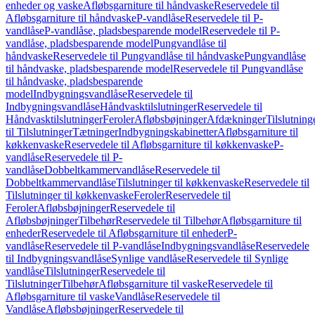
enheder og vaske
Afløbsgarniture til håndvaske
Reservedele til
Afløbsgarniture til håndvaske
P-vandlåse
Reservedele til P-
vandlåse
P-vandlåse, pladsbesparende model
Reservedele til P-
vandlåse, pladsbesparende model
Pungvandlåse til
håndvaske
Reservedele til Pungvandlåse til håndvaske
Pungvandlåse
til håndvaske, pladsbesparende model
Reservedele til Pungvandlåse
til håndvaske, pladsbesparende
model
Indbygningsvandlåse
Reservedele til
Indbygningsvandlåse
Håndvasktilslutninger
Reservedele til
Håndvasktilslutninger
Feroler
Afløbsbøjninger
Afdækninger
Tilslutning
til Tilslutninger
Tætninger
Indbygningskabinetter
Afløbsgarniture til
køkkenvaske
Reservedele til Afløbsgarniture til køkkenvaske
P-
vandlåse
Reservedele til P-
vandlåse
Dobbeltkammervandlåse
Reservedele til
Dobbeltkammervandlåse
Tilslutninger til køkkenvaske
Reservedele til
Tilslutninger til køkkenvaske
Feroler
Reservedele til
Feroler
Afløbsbøjninger
Reservedele til
Afløbsbøjninger
Tilbehør
Reservedele til Tilbehør
Afløbsgarniture til
enheder
Reservedele til Afløbsgarniture til enheder
P-
vandlåse
Reservedele til P-vandlåse
Indbygningsvandlåse
Reservedele
til Indbygningsvandlåse
Synlige vandlåse
Reservedele til Synlige
vandlåse
Tilslutninger
Reservedele til
Tilslutninger
Tilbehør
Afløbsgarniture til vaske
Reservedele til
Afløbsgarniture til vaske
Vandlåse
Reservedele til
Vandlåse
Afløbsbøjninger
Reservedele til