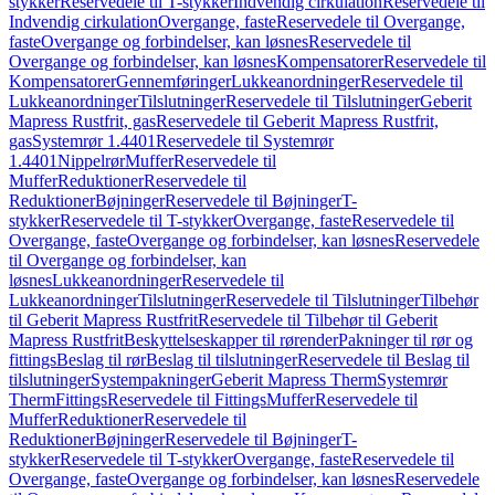
stykker
Reservedele til T-stykker
Indvendig cirkulation
Reservedele til
Indvendig cirkulation
Overgange, faste
Reservedele til Overgange,
faste
Overgange og forbindelser, kan løsnes
Reservedele til
Overgange og forbindelser, kan løsnes
Kompensatorer
Reservedele til
Kompensatorer
Gennemføringer
Lukkeanordninger
Reservedele til
Lukkeanordninger
Tilslutninger
Reservedele til Tilslutninger
Geberit
Mapress Rustfrit, gas
Reservedele til Geberit Mapress Rustfrit,
gas
Systemrør 1.4401
Reservedele til Systemrør
1.4401
Nippelrør
Muffer
Reservedele til
Muffer
Reduktioner
Reservedele til
Reduktioner
Bøjninger
Reservedele til Bøjninger
T-
stykker
Reservedele til T-stykker
Overgange, faste
Reservedele til
Overgange, faste
Overgange og forbindelser, kan løsnes
Reservedele
til Overgange og forbindelser, kan
løsnes
Lukkeanordninger
Reservedele til
Lukkeanordninger
Tilslutninger
Reservedele til Tilslutninger
Tilbehør
til Geberit Mapress Rustfrit
Reservedele til Tilbehør til Geberit
Mapress Rustfrit
Beskyttelseskapper til rørender
Pakninger til rør og
fittings
Beslag til rør
Beslag til tilslutninger
Reservedele til Beslag til
tilslutninger
Systempakninger
Geberit Mapress Therm
Systemrør
Therm
Fittings
Reservedele til Fittings
Muffer
Reservedele til
Muffer
Reduktioner
Reservedele til
Reduktioner
Bøjninger
Reservedele til Bøjninger
T-
stykker
Reservedele til T-stykker
Overgange, faste
Reservedele til
Overgange, faste
Overgange og forbindelser, kan løsnes
Reservedele