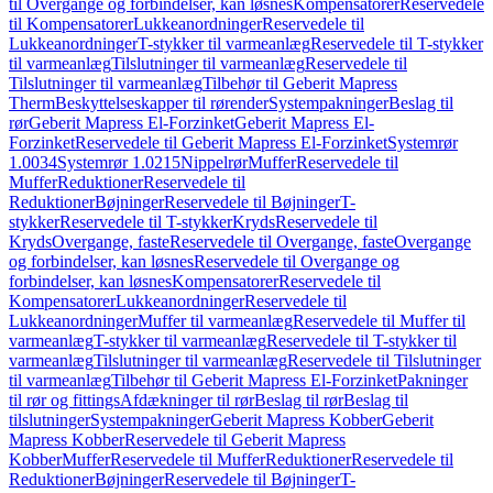
til Overgange og forbindelser, kan løsnes
Kompensatorer
Reservedele
til Kompensatorer
Lukkeanordninger
Reservedele til
Lukkeanordninger
T-stykker til varmeanlæg
Reservedele til T-stykker
til varmeanlæg
Tilslutninger til varmeanlæg
Reservedele til
Tilslutninger til varmeanlæg
Tilbehør til Geberit Mapress
Therm
Beskyttelseskapper til rørender
Systempakninger
Beslag til
rør
Geberit Mapress El-Forzinket
Geberit Mapress El-
Forzinket
Reservedele til Geberit Mapress El-Forzinket
Systemrør
1.0034
Systemrør 1.0215
Nippelrør
Muffer
Reservedele til
Muffer
Reduktioner
Reservedele til
Reduktioner
Bøjninger
Reservedele til Bøjninger
T-
stykker
Reservedele til T-stykker
Kryds
Reservedele til
Kryds
Overgange, faste
Reservedele til Overgange, faste
Overgange
og forbindelser, kan løsnes
Reservedele til Overgange og
forbindelser, kan løsnes
Kompensatorer
Reservedele til
Kompensatorer
Lukkeanordninger
Reservedele til
Lukkeanordninger
Muffer til varmeanlæg
Reservedele til Muffer til
varmeanlæg
T-stykker til varmeanlæg
Reservedele til T-stykker til
varmeanlæg
Tilslutninger til varmeanlæg
Reservedele til Tilslutninger
til varmeanlæg
Tilbehør til Geberit Mapress El-Forzinket
Pakninger
til rør og fittings
Afdækninger til rør
Beslag til rør
Beslag til
tilslutninger
Systempakninger
Geberit Mapress Kobber
Geberit
Mapress Kobber
Reservedele til Geberit Mapress
Kobber
Muffer
Reservedele til Muffer
Reduktioner
Reservedele til
Reduktioner
Bøjninger
Reservedele til Bøjninger
T-