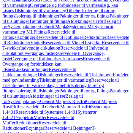
til varmeanlæg
Overgange og forbindelser til varmeanlæg, kan
løsnes
Tilslutninger til varmeanlæg
Tilbehør
Isolering til rør og
fittings
Isolering til tilslutninger
Pakninger til rør og fittings
Pakninger
til tilslutninger
Tætninger til fittings
Afdækninger til rør
Beslag til
rør
Systempakninger
Geberit Mepla
Systemrør ML
Systemrør
varmeanlæg ML
Fittings
Reservedele til
Fittings
Koblinger
Reservedele til Koblinger
Reduktioner
Reservedele
til Reduktioner
Vinkel
Reservedele til Vinkel
T-stykker
Reservedele til
T-stykker
Indvendig cirkulation
Reservedele til Indvendig
cirkulation
Overgange, faste
Reservedele til Overgange,
faste
Overgange og forbindelser, kan løsnes
Reservedele til
Overgange og forbindelser, kan
løsnes
Lukkeanordninger
Reservedele til
Lukkeanordninger
Tilslutninger
Reservedele til Tilslutninger
Fordeler
med gevindsamling
Tilslutninger til varmeanlæg
Reservedele til
Tilslutninger til varmeanlæg
Tilbehør
Isolering til rør og
fittings
Isolering til tilslutninger
Pakninger til rør og fittings
Pakninger
til tilslutninger
Afdækninger til rør
Beslag til
rør
Systempakninger
Geberit Mapress Rustfrit
Geberit Mapress
Rustfrit
Reservedele til Geberit Mapress Rustfrit
Systemrør
1.4401
Reservedele til Systemrør 1.4401
Systemrør
1.4521
Nippelrør
Muffer
Reservedele til
Muffer
Reduktioner
Reservedele til
Reduktioner
Bøjninger
Reservedele til Bøjninger
T-