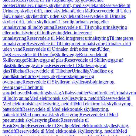
bideter
Urinaler
Urinaler, skyllet drift, med skyllekant
Reservedele til
Urinaler, skyllet drift, med skyllekant
Uden låg
Reservedele til Uden
låg
Urinaler, skyllet drift, uden skyllekant
Reservedele til Urinaler,
skyllet drift, uden skyllekant
Til synlig urinalstyring eller
urinalstyring til indbygning
Reservedele til Til synlig urinalstyring
eller urinalstyring til indbygning
Med integreret
urinalstyring
Reservedele til Med integreret urinalstyring
Til integreret
urinalstyring
Reservedele til Til integreret urinalstyring
Urinaler, drift
uden vand
Reservedele til Urinaler, drift uden vand
Uden
låg
Reservedele til Uden låg
Skillevægge
Reservedele til
Skillevægge
Skillevægge af plast
Reservedele til Skillevægge af
plast
Skillevægge af glas
Reservedele til Skillevægge af
glas
Tilbehør
Reservedele til Tilbehør
Urinallåg
Vandlåse og
vandlåstilbehør
Skyllerør, skyllerørsbøjninger og
overgange
Reservedele til Skyllerør, skyllerørsbøjninger og
overgange
Tilbehør til
sprøjtehoved
Monteringsbeslag
Afløbsventiler
Vandfordeler
Urinalstyri
til Indbygning
Med elektronisk skyllestyring, netdrift
Reservedele til
Med elektronisk skyllestyring, netdrift
Med elektronisk skyllestyring,
batteridrift
Reservedele til Med elektronisk skyllestyring,
batteridrift
Med pneumatisk skyllestyring
Reservedele til Med
pneumatisk skyllestyring
Basic
Reservedele til
Basic
Synlige
Reservedele til Synlige
Med elektronisk skyllestyring,
netdrift
Reservedele til Med elektronisk skyllestyring, netdrift
Med