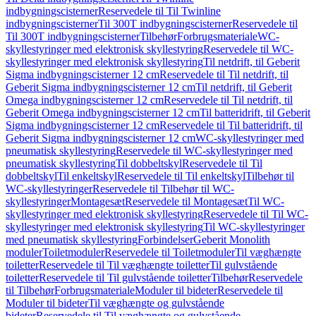
indbygningscisterner
Reservedele til Til Twinline
indbygningscisterner
Til 300T indbygningscisterner
Reservedele til
Til 300T indbygningscisterner
Tilbehør
Forbrugsmateriale
WC-
skyllestyringer med elektronisk skyllestyring
Reservedele til WC-
skyllestyringer med elektronisk skyllestyring
Til netdrift, til Geberit
Sigma indbygningscisterner 12 cm
Reservedele til Til netdrift, til
Geberit Sigma indbygningscisterner 12 cm
Til netdrift, til Geberit
Omega indbygningscisterner 12 cm
Reservedele til Til netdrift, til
Geberit Omega indbygningscisterner 12 cm
Til batteridrift, til Geberit
Sigma indbygningscisterner 12 cm
Reservedele til Til batteridrift, til
Geberit Sigma indbygningscisterner 12 cm
WC-skyllestyringer med
pneumatisk skyllestyring
Reservedele til WC-skyllestyringer med
pneumatisk skyllestyring
Til dobbeltskyl
Reservedele til Til
dobbeltskyl
Til enkeltskyl
Reservedele til Til enkeltskyl
Tilbehør til
WC-skyllestyringer
Reservedele til Tilbehør til WC-
skyllestyringer
Montagesæt
Reservedele til Montagesæt
Til WC-
skyllestyringer med elektronisk skyllestyring
Reservedele til Til WC-
skyllestyringer med elektronisk skyllestyring
Til WC-skyllestyringer
med pneumatisk skyllestyring
Forbindelser
Geberit Monolith
moduler
Toiletmoduler
Reservedele til Toiletmoduler
Til væghængte
toiletter
Reservedele til Til væghængte toiletter
Til gulvstående
toiletter
Reservedele til Til gulvstående toiletter
Tilbehør
Reservedele
til Tilbehør
Forbrugsmateriale
Moduler til bideter
Reservedele til
Moduler til bideter
Til væghængte og gulvstående
bideter
Reservedele til Til væghængte og gulvstående