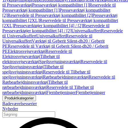
til Presseværktøj
Presseværktøj kompatibilitet [1]
Reservedele til
Presseværktøj kompatibilitet [1]
Presseværktøj kompatibilitet
[2]
Reservedele til Presseværktøj kompatibilitet [2]
Presseværktøj
kompatibilitet [2XL]
Reservedele til Presseværktøj kompatibilitet
[2XL]
Presseværktøjer kompatibilitet [4] / [2]
Reservedele til
Presseværktøjer kompatibilitet [4] / [2]
Universalkuffert
Reservedele
til Universalkuffert
Universalkuffert
Reservedele til
Universalkuffert
Værktøj til Geberit Silent-db20 / Geberit
PE
Reservedele til Værktøj til Geberit Silent-db20 / Geberit
PE
Elektrosvejseværktøj
Reservedele til
Elektrosvejseværktøj
Tilbehør til
elektrosvejseværktøj
Spejlsvejsningsværktøj
Reservedele til
Spejlsvejsningsværktøj
Tilbehør til
spejlsvejsningsværktøj
Reservedele til Tilbehør til
spejlsvejsningsværktøj
Rørbearbejdningsværktøj
Reservedele til
Rørbearbejdningsværktøj
Tilbehør til
rørbearbejdningsværktøj
Reservedele til Tilbehør til
rørbearbejdningsværktøj
Fjernbetjeninger
Fjernbetjeninger
Produktkategorier
Badeværelsesserier
Nyheder