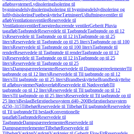
afløbssystemer
Lydisolering
Isolering til
bygningsdelslydisolering
Isolering til bygningsdelslydisolering og
luftlydsisolering
Fugtbeskyttelse
Tætninger
Udluftningsventiler til
afløb
Ventilationsventiler
Reservedele til
Ventilationsventiler
Energireducerende ventiler
Geberit Pluvia
tagafløb
Tagbrønde
Reservedele til Tagbrønde
Tagbrønde op til 12
l/s
Reservedele til Tagbrønde op til 12 l/s
Tagbrønde op til 25
liter/s
Reservedele til Tagbrønde op til 25 liter/s
Tagbrønde op til 100
liter/s
Reservedele til Tagbrønde op til 100 liter/s
Tagbrønde til
render
Reservedele til Tagbrønde til render
Tagbrønde op til 12
l/s
Reservedele til Tagbrønde op til 12 l/s
Tagbrønde op til 25
liter/s
Reservedele til Tagbrønde op til 25
liter/s
Dampspærreelementer
Reservedele til Dampspærreelementer
Til
tagbrønde op til 12 liter/s
Reservedele til Til tagbrønde op til 12
liter/s
Til tagbrønde op til 25 liter/s
Brandbeskyttelse
Brandbeskyttelse
til afløbssystemer
Nødoverløb
Reservedele til Nødoverløb
Til
tagbrønde op til 12 liter/s
Reservedele til Til tagbrønde op til 12
liter/s
Til tagbrønde op til 25 liter/s
Reservedele til Til tagbrønde op til
25 liter/s
Beslag
Befæstigelsessystem d40–200
Befæstigelsessystem
d250–315
Tilbehør
Reservedele til Tilbehør
Til tagbrønde
Reservedele
til Til tagbrønde
Til beslag
Konventionelle
tagafløb
Tagbrønde
Reservedele til
Tagbrønde
Dampspærreelementer
Reservedele til
Dampspærreelementer
Tilbehør
Reservedele til
Tilbehør
Værktøj
Værktøj
Værktøjer til Geberit FlowFit
Reservedele