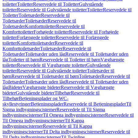
toiletter
Toiletter
Reservedele til Toiletter
Gulvstående
toiletter
Reservedele til Gulvstående toiletter
Toiletter
Reservedele til
Toiletter
Toiletsæder
Reservedele til
Toiletsæder
Toiletsæder
Reservedele til
Toiletsæder
Komforttoiletter
Reservedele til
Komforttoiletter
Forhøjede toiletter
Reservedele til Forhøjede
toiletter
Forlængede toiletter
Reservedele til Forlængede
toiletter
Komforttoiletsæder
Reservedele til
Komforttoiletsæder
Toiletsæder
Reservedele til
Toiletsæder
Toiletsæder uden låg
Reservedele til Toiletsæder uden
låg
Toiletter til børn
Reservedele til Toiletter til børn
Væghængte
toiletter
Reservedele til Væghængte toiletter
Gulvstående
toiletter
Reservedele til Gulvstående toiletter
Toiletsæder til
børn
Reservedele til Toiletsæder til børn
Toiletsæder
Reservedele til
Toiletsæder
Toiletsæder uden låg
Reservedele til Toiletsæder uden
låg
Bideter
Væghængte bideter
Reservedele til Væghængte
bideter
Gulvstående bideter
Tilbehør
Reservedele til
Tilbehør
Betjeningsplader og WC-
skyllestyringer
Betjeningsplader
Reservedele til Betjeningsplader
Til
Sigma indbygningscisterner
Reservedele til Til Sigma
indbygningscisterner
Til Omega indbygningscisterner
Reservedele til
Til Omega indbygningscisterner
Til Kappa
indbygningscisterner
Reservedele til Til Kappa
indbygningscisterner
Til Delta indbygningscisterner
Reservedele til
Til Delta indbygningscisterner
Til Twinline