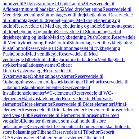
bundventil
Afløbsgarniture til badekar, d52
Reservedele til
Afløbsgarniture til badekar, d52
Med drejebetjening
Reservedele til
Med drejebetjening
Slutmontagesæt til drejebetjeninger
Reservedele
til Slutmontagesæt til drejebetjeninger
Med drejebetjening og
indløb
Reservedele til Med drejebetjening og indløb
Slutmontagesæt
til drejebetjening og indløb
Reservedele til Slutmontagesæt til
drejebetjening og indløb
Med trykbetjening PushControl
Reservedele
til Med trykbetjening PushControl
Slutmontagesæt til trykbetjening
PushControl
Reservedele til Slutmontagesæt til trykbetjening
PushControl
Med ventilkegle
Reservedele til Med
ventilkegle
Tilbehør til afløbsgarniture til badekar
Ventilkegler
T-
stykker
Installationssystemer
Geberit
Duofix
Systemvægge
Reservedele til
Systemvægge
Ophængningssystemer
Reservedele til
Ophængningssystemer
Gipsbeklædninger
Tilbehør
Reservedele til
Tilbehør
Installationselementer
Reservedele til
Installationselementer
WC-elementer
Reservedele til WC-
elementer
Håndvask-elementer
Reservedele til Håndvask-
elementer
Bidet-elementer
Reservedele til Bidet-elementer
Urinal-
elementer
Reservedele til Urinal-elementer
Elementer til brusenicher
med vægafløb
Reservedele til Elementer til brusenicher med
vægafløb
Elementer til emner, som skal holde til store
belastninger
Reservedele til Elementer til emner, som skal holde til
store belastninger
Tilbehør
Reservedele til Tilbehør
Geberit
GIS
Systemvægge
Ophængningssystemer
Tilbehør til