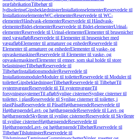
præfabrikation
Tilbehør til
lydisolering
Gipsbeklædninger
Installationselementer
Reservedele til
Installationselementer
WC-elementer
Reservedele til WC-
elementer
Håndvask-elementer
Reservedele til Håndvask-
elementer
Bidet-elementer
Reservedele til Bidet-elementer
Urinal-
elementer
Reservedele til Urinal-elementer
Elementer til brusenicher
med vægafløb
Reservedele til Elementer til brusenicher med
vægafløb
Elementer til armaturer og enheder
Reservedele til
Elementer til armaturer og enheder
Elementer til vaske- og
opvaskemaskiner
Reservedele til Elementer til vaske- og
opvaskemaskiner
Elementer til emner, som skal holde til store
belastninger
Tilbehør
Reservedele til
Tilbehør
Installationsmoduler
Reservedele til
Installationsmoduler
Moduler til toiletter
Reservedele til Moduler til
toiletter
Gipsbeklædninger
Tilbehør
Reservedele til Tilbehør
Til
systemvægge
Reservedele til Til systemvægge
Til
forsyningssystemer
Til afløb
Synlige cisterner
Synlige cisterner til
toiletter, i plast
Reservedele til Synlige cisterner til toiletter, i
plast
Påsat
Reservedele til Påsat
Højthængende
Reservedele til
Højthængende
Lavt- og højthængende
Reservedele til Lavt- og
højthængende
Skyllerør til synlige cisterner
Reservedele til Skyllerør
til synlige cisterner
Højthængende
Reservedele til
Højthængende
Lavt- og højthængende
Tilbehør
Reservedele til
Tilbehør
Tilslutninger
Reservedele til
Tilslutninger
Tætninger
Gummimanchetter
Nipler, rosetter og