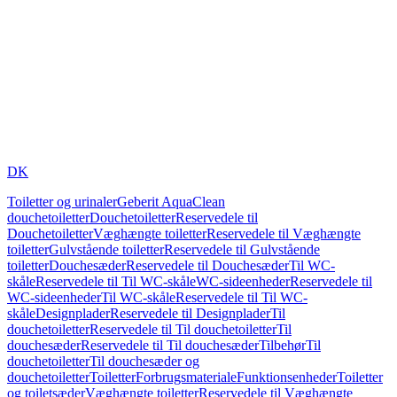
DK
Toiletter og urinaler
Geberit AquaClean
douchetoiletter
Douchetoiletter
Reservedele til
Douchetoiletter
Væghængte toiletter
Reservedele til Væghængte
toiletter
Gulvstående toiletter
Reservedele til Gulvstående
toiletter
Douchesæder
Reservedele til Douchesæder
Til WC-
skåle
Reservedele til Til WC-skåle
WC-sideenheder
Reservedele til
WC-sideenheder
Til WC-skåle
Reservedele til Til WC-
skåle
Designplader
Reservedele til Designplader
Til
douchetoiletter
Reservedele til Til douchetoiletter
Til
douchesæder
Reservedele til Til douchesæder
Tilbehør
Til
douchetoiletter
Til douchesæder og
douchetoiletter
Toiletter
Forbrugsmateriale
Funktionsenheder
Toiletter
og toiletsæder
Væghængte toiletter
Reservedele til Væghængte