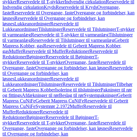
stykker
Reservedele til T-stykker
Indvendig cirkulation
Reservedele til
Indvendig cirkulation
Kryds
Reservedele til Kryds
Overgange,
faste
Reservedele til Overgange, faste
Overgange og forbindelser, kan
løsnes
Reservedele til Overgange og forbindelser, kan
løsnes
Lukkeanordninger
Reservedele til
Lukkeanordninger
Tilslutninger
Reservedele til Tilslutninger
T-stykker
til varmeanlæg
Reservedele til T-stykker til varmeanlæg
Tilslutninger
til varmeanlæg
Reservedele til Tilslutninger til varmeanlæg
Geberit
Mapress Kobber, gas
Reservedele til Geberit Mapress Kobber,
gas
Muffer
Reservedele til Muffer
Reduktioner
Reservedele til
Reduktioner
Bøjninger
Reservedele til Bøjninger
T-
stykker
Reservedele til T-stykker
Overgange, faste
Reservedele til
Overgange, faste
Overgange og forbindelser, kan løsnes
Reservedele
til Overgange og forbindelser, kan
løsnes
Lukkeanordninger
Reservedele til
Lukkeanordninger
Tilslutninger
Reservedele til Tilslutninger
Tilbehør
til Geberit Mapress Kobber
Isolering til tilslutninger
Pakninger til rør
og fittings
Afdækninger til rør
Beslag til rør
Systempakninger
Geberit
Mapress CuNiFe
Geberit Mapress CuNiFe
Reservedele til Geberit
Mapress CuNiFe
Systemrør 2.1972
Muffer
Reservedele til
Muffer
Reduktioner
Reservedele til
Reduktioner
Bøjninger
Reservedele til Bøjninger
T-
stykker
Reservedele til T-stykker
Overgange, faste
Reservedele til
Overgange, faste
Overgange og forbindelser, kan løsnes
Reservedele
til Overgange og forbindelser, kan