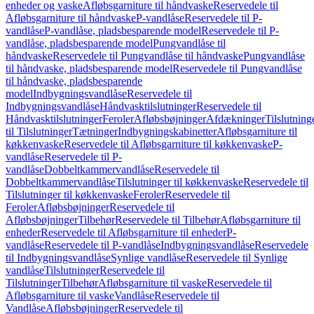
enheder og vaske
Afløbsgarniture til håndvaske
Reservedele til
Afløbsgarniture til håndvaske
P-vandlåse
Reservedele til P-
vandlåse
P-vandlåse, pladsbesparende model
Reservedele til P-
vandlåse, pladsbesparende model
Pungvandlåse til
håndvaske
Reservedele til Pungvandlåse til håndvaske
Pungvandlåse
til håndvaske, pladsbesparende model
Reservedele til Pungvandlåse
til håndvaske, pladsbesparende
model
Indbygningsvandlåse
Reservedele til
Indbygningsvandlåse
Håndvasktilslutninger
Reservedele til
Håndvasktilslutninger
Feroler
Afløbsbøjninger
Afdækninger
Tilslutning
til Tilslutninger
Tætninger
Indbygningskabinetter
Afløbsgarniture til
køkkenvaske
Reservedele til Afløbsgarniture til køkkenvaske
P-
vandlåse
Reservedele til P-
vandlåse
Dobbeltkammervandlåse
Reservedele til
Dobbeltkammervandlåse
Tilslutninger til køkkenvaske
Reservedele til
Tilslutninger til køkkenvaske
Feroler
Reservedele til
Feroler
Afløbsbøjninger
Reservedele til
Afløbsbøjninger
Tilbehør
Reservedele til Tilbehør
Afløbsgarniture til
enheder
Reservedele til Afløbsgarniture til enheder
P-
vandlåse
Reservedele til P-vandlåse
Indbygningsvandlåse
Reservedele
til Indbygningsvandlåse
Synlige vandlåse
Reservedele til Synlige
vandlåse
Tilslutninger
Reservedele til
Tilslutninger
Tilbehør
Afløbsgarniture til vaske
Reservedele til
Afløbsgarniture til vaske
Vandlåse
Reservedele til
Vandlåse
Afløbsbøjninger
Reservedele til