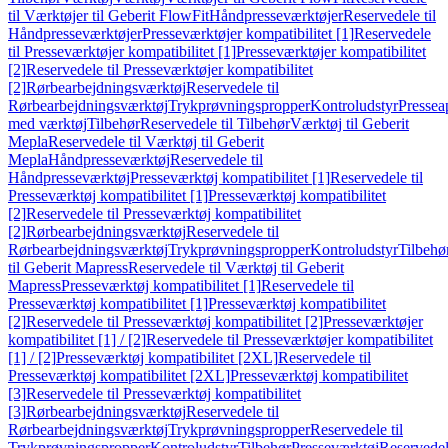
til Værktøjer til Geberit FlowFit
Håndpresseværktøjer
Reservedele til
Håndpresseværktøjer
Presseværktøjer kompatibilitet [1]
Reservedele
til Presseværktøjer kompatibilitet [1]
Presseværktøjer kompatibilitet
[2]
Reservedele til Presseværktøjer kompatibilitet
[2]
Rørbearbejdningsværktøj
Reservedele til
Rørbearbejdningsværktøj
Trykprøvningspropper
Kontroludstyr
Pressea
med værktøj
Tilbehør
Reservedele til Tilbehør
Værktøj til Geberit
Mepla
Reservedele til Værktøj til Geberit
Mepla
Håndpresseværktøj
Reservedele til
Håndpresseværktøj
Presseværktøj kompatibilitet [1]
Reservedele til
Presseværktøj kompatibilitet [1]
Presseværktøj kompatibilitet
[2]
Reservedele til Presseværktøj kompatibilitet
[2]
Rørbearbejdningsværktøj
Reservedele til
Rørbearbejdningsværktøj
Trykprøvningspropper
Kontroludstyr
Tilbehø
til Geberit Mapress
Reservedele til Værktøj til Geberit
Mapress
Presseværktøj kompatibilitet [1]
Reservedele til
Presseværktøj kompatibilitet [1]
Presseværktøj kompatibilitet
[2]
Reservedele til Presseværktøj kompatibilitet [2]
Presseværktøjer
kompatibilitet [1] / [2]
Reservedele til Presseværktøjer kompatibilitet
[1] / [2]
Presseværktøj kompatibilitet [2XL]
Reservedele til
Presseværktøj kompatibilitet [2XL]
Presseværktøj kompatibilitet
[3]
Reservedele til Presseværktøj kompatibilitet
[3]
Rørbearbejdningsværktøj
Reservedele til
Rørbearbejdningsværktøj
Trykprøvningspropper
Reservedele til
Trykprøvningspropper
Kontroludstyr
Tilbehør
Presseværktøj
Reservede