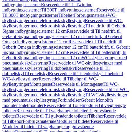
indbygningscisterner
Reservedele til Til Twinline
indbygningscisterner
Til 300T indbygningscisterner
Reservedele til
Til 300T indbygningscisterner
Tilbehør
Forbrugsmateriale
WC-
skyllestyringer med elektronisk skyllestyring
Reservedele til WC-
skyllestyringer med elektronisk skyllestyring
Til netdrift, til Geberit
Sigma indbygningscisterner 12 cm
Reservedele til Til netdrift, til
Geberit Sigma indbygningscisterner 12 cm
Til netdrift, til Geberit
Omega indbygningscisterner 12 cm
Reservedele til Til netdrift, til
Geberit Omega indbygningscisterner 12 cm
Til batteridrift, til Geberit
Sigma indbygningscisterner 12 cm
Reservedele til Til batteridrift, til
Geberit Sigma indbygningscisterner 12 cm
WC-skyllestyringer med
pneumatisk skyllestyring
Reservedele til WC-skyllestyringer med
pneumatisk skyllestyring
Til dobbeltskyl
Reservedele til Til
dobbeltskyl
Til enkeltskyl
Reservedele til Til enkeltskyl
Tilbehør til
WC-skyllestyringer
Reservedele til Tilbehør til WC-
skyllestyringer
Montagesæt
Reservedele til Montagesæt
Til WC-
skyllestyringer med elektronisk skyllestyring
Reservedele til Til WC-
skyllestyringer med elektronisk skyllestyring
Til WC-skyllestyringer
med pneumatisk skyllestyring
Forbindelser
Geberit Monolith
moduler
Toiletmoduler
Reservedele til Toiletmoduler
Til væghængte
toiletter
Reservedele til Til væghængte toiletter
Til gulvstående
toiletter
Reservedele til Til gulvstående toiletter
Tilbehør
Reservedele
til Tilbehør
Forbrugsmateriale
Moduler til bideter
Reservedele til
Moduler til bideter
Til væghængte og gulvstående
bideter
Reservedele til Til væghængte og gulvstående