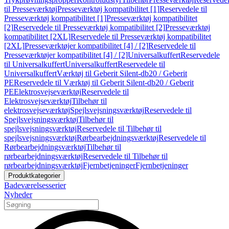
til Presseværktøj
Presseværktøj kompatibilitet [1]
Reservedele til
Presseværktøj kompatibilitet [1]
Presseværktøj kompatibilitet
[2]
Reservedele til Presseværktøj kompatibilitet [2]
Presseværktøj
kompatibilitet [2XL]
Reservedele til Presseværktøj kompatibilitet
[2XL]
Presseværktøjer kompatibilitet [4] / [2]
Reservedele til
Presseværktøjer kompatibilitet [4] / [2]
Universalkuffert
Reservedele
til Universalkuffert
Universalkuffert
Reservedele til
Universalkuffert
Værktøj til Geberit Silent-db20 / Geberit
PE
Reservedele til Værktøj til Geberit Silent-db20 / Geberit
PE
Elektrosvejseværktøj
Reservedele til
Elektrosvejseværktøj
Tilbehør til
elektrosvejseværktøj
Spejlsvejsningsværktøj
Reservedele til
Spejlsvejsningsværktøj
Tilbehør til
spejlsvejsningsværktøj
Reservedele til Tilbehør til
spejlsvejsningsværktøj
Rørbearbejdningsværktøj
Reservedele til
Rørbearbejdningsværktøj
Tilbehør til
rørbearbejdningsværktøj
Reservedele til Tilbehør til
rørbearbejdningsværktøj
Fjernbetjeninger
Fjernbetjeninger
Produktkategorier
Badeværelsesserier
Nyheder