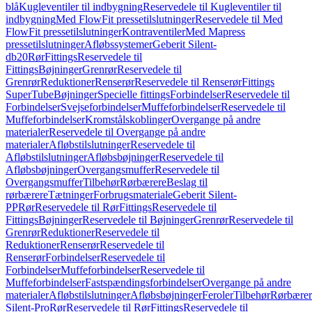
blå
Kugleventiler til indbygning
Reservedele til Kugleventiler til
indbygning
Med FlowFit pressetilslutninger
Reservedele til Med
FlowFit pressetilslutninger
Kontraventiler
Med Mapress
pressetilslutninger
Afløbssystemer
Geberit Silent-
db20
Rør
Fittings
Reservedele til
Fittings
Bøjninger
Grenrør
Reservedele til
Grenrør
Reduktioner
Renserør
Reservedele til Renserør
Fittings
SuperTube
Bøjninger
Specielle fittings
Forbindelser
Reservedele til
Forbindelser
Svejseforbindelser
Muffeforbindelser
Reservedele til
Muffeforbindelser
Kromstålskoblinger
Overgange på andre
materialer
Reservedele til Overgange på andre
materialer
Afløbstilslutninger
Reservedele til
Afløbstilslutninger
Afløbsbøjninger
Reservedele til
Afløbsbøjninger
Overgangsmuffer
Reservedele til
Overgangsmuffer
Tilbehør
Rørbærere
Beslag til
rørbærere
Tætninger
Forbrugsmateriale
Geberit Silent-
PP
Rør
Reservedele til Rør
Fittings
Reservedele til
Fittings
Bøjninger
Reservedele til Bøjninger
Grenrør
Reservedele til
Grenrør
Reduktioner
Reservedele til
Reduktioner
Renserør
Reservedele til
Renserør
Forbindelser
Reservedele til
Forbindelser
Muffeforbindelser
Reservedele til
Muffeforbindelser
Fastspændingsforbindelser
Overgange på andre
materialer
Afløbstilslutninger
Afløbsbøjninger
Feroler
Tilbehør
Rørbærer
Silent-Pro
Rør
Reservedele til Rør
Fittings
Reservedele til