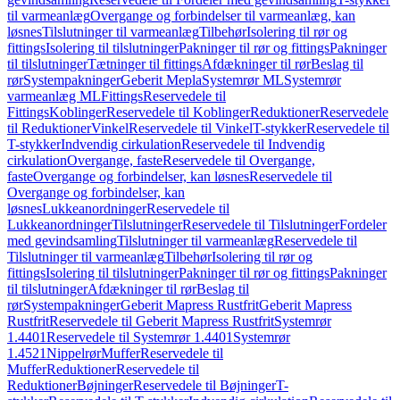
til varmeanlæg
Overgange og forbindelser til varmeanlæg, kan
løsnes
Tilslutninger til varmeanlæg
Tilbehør
Isolering til rør og
fittings
Isolering til tilslutninger
Pakninger til rør og fittings
Pakninger
til tilslutninger
Tætninger til fittings
Afdækninger til rør
Beslag til
rør
Systempakninger
Geberit Mepla
Systemrør ML
Systemrør
varmeanlæg ML
Fittings
Reservedele til
Fittings
Koblinger
Reservedele til Koblinger
Reduktioner
Reservedele
til Reduktioner
Vinkel
Reservedele til Vinkel
T-stykker
Reservedele til
T-stykker
Indvendig cirkulation
Reservedele til Indvendig
cirkulation
Overgange, faste
Reservedele til Overgange,
faste
Overgange og forbindelser, kan løsnes
Reservedele til
Overgange og forbindelser, kan
løsnes
Lukkeanordninger
Reservedele til
Lukkeanordninger
Tilslutninger
Reservedele til Tilslutninger
Fordeler
med gevindsamling
Tilslutninger til varmeanlæg
Reservedele til
Tilslutninger til varmeanlæg
Tilbehør
Isolering til rør og
fittings
Isolering til tilslutninger
Pakninger til rør og fittings
Pakninger
til tilslutninger
Afdækninger til rør
Beslag til
rør
Systempakninger
Geberit Mapress Rustfrit
Geberit Mapress
Rustfrit
Reservedele til Geberit Mapress Rustfrit
Systemrør
1.4401
Reservedele til Systemrør 1.4401
Systemrør
1.4521
Nippelrør
Muffer
Reservedele til
Muffer
Reduktioner
Reservedele til
Reduktioner
Bøjninger
Reservedele til Bøjninger
T-