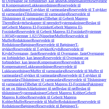
til Overgange og forbindelser, kan løsnes
Kompensatorer
Reservedele
til Kompensatorer
Lukkeanordninger
Reservedele til
Lukkeanordninger
T-stykker til varmeanlæg
Reservedele til T-stykker
til varmeanlæg
Tilslutninger til varmeanlæg
Reservedele til
Tilslutninger til varmeanlæg
Tilbehør til Geberit Mapress
Therm
Beskyttelseskapper til rørender
Systempakninger
Beslag til
rør
Geberit Mapress El-Forzinket
Geberit Mapress El-
Forzinket
Reservedele til Geberit Mapress El-Forzinket
Systemrør
1.0034
Systemrør 1.0215
Nippelrør
Muffer
Reservedele til
Muffer
Reduktioner
Reservedele til
Reduktioner
Bøjninger
Reservedele til Bøjninger
T-
stykker
Reservedele til T-stykker
Kryds
Reservedele til
Kryds
Overgange, faste
Reservedele til Overgange, faste
Overgange
og forbindelser, kan løsnes
Reservedele til Overgange og
forbindelser, kan løsnes
Kompensatorer
Reservedele til
Kompensatorer
Lukkeanordninger
Reservedele til
Lukkeanordninger
Muffer til varmeanlæg
Reservedele til Muffer til
varmeanlæg
T-stykker til varmeanlæg
Reservedele til T-stykker til
varmeanlæg
Tilslutninger til varmeanlæg
Reservedele til Tilslutninger
til varmeanlæg
Tilbehør til Geberit Mapress El-Forzinket
Pakninger
til rør og fittings
Afdækninger til rør
Beslag til rør
Beslag til
tilslutninger
Systempakninger
Geberit Mapress Kobber
Geberit
Mapress Kobber
Reservedele til Geberit Mapress
Kobber
Muffer
Reservedele til Muffer
Reduktioner
Reservedele til
Reduktioner
Bøjninger
Reservedele til Bøjninger
T-