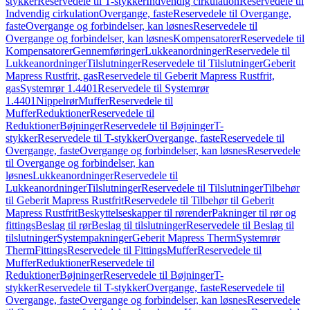
stykker
Reservedele til T-stykker
Indvendig cirkulation
Reservedele til
Indvendig cirkulation
Overgange, faste
Reservedele til Overgange,
faste
Overgange og forbindelser, kan løsnes
Reservedele til
Overgange og forbindelser, kan løsnes
Kompensatorer
Reservedele til
Kompensatorer
Gennemføringer
Lukkeanordninger
Reservedele til
Lukkeanordninger
Tilslutninger
Reservedele til Tilslutninger
Geberit
Mapress Rustfrit, gas
Reservedele til Geberit Mapress Rustfrit,
gas
Systemrør 1.4401
Reservedele til Systemrør
1.4401
Nippelrør
Muffer
Reservedele til
Muffer
Reduktioner
Reservedele til
Reduktioner
Bøjninger
Reservedele til Bøjninger
T-
stykker
Reservedele til T-stykker
Overgange, faste
Reservedele til
Overgange, faste
Overgange og forbindelser, kan løsnes
Reservedele
til Overgange og forbindelser, kan
løsnes
Lukkeanordninger
Reservedele til
Lukkeanordninger
Tilslutninger
Reservedele til Tilslutninger
Tilbehør
til Geberit Mapress Rustfrit
Reservedele til Tilbehør til Geberit
Mapress Rustfrit
Beskyttelseskapper til rørender
Pakninger til rør og
fittings
Beslag til rør
Beslag til tilslutninger
Reservedele til Beslag til
tilslutninger
Systempakninger
Geberit Mapress Therm
Systemrør
Therm
Fittings
Reservedele til Fittings
Muffer
Reservedele til
Muffer
Reduktioner
Reservedele til
Reduktioner
Bøjninger
Reservedele til Bøjninger
T-
stykker
Reservedele til T-stykker
Overgange, faste
Reservedele til
Overgange, faste
Overgange og forbindelser, kan løsnes
Reservedele