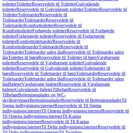
toiletter
Toiletter
Reservedele til Toiletter
Gulvstående
toiletter
Reservedele til Gulvstående toiletter
Toiletter
Reservedele til
Toiletter
Toiletsæder
Reservedele til
Toiletsæder
Toiletsæder
Reservedele til
Toiletsæder
Komforttoiletter
Reservedele til
Komforttoiletter
Forhøjede toiletter
Reservedele til Forhøjede
toiletter
Forlængede toiletter
Reservedele til Forlængede
toiletter
Komforttoiletsæder
Reservedele til
Komforttoiletsæder
Toiletsæder
Reservedele til
Toiletsæder
Toiletsæder uden låg
Reservedele til Toiletsæder uden
låg
Toiletter til børn
Reservedele til Toiletter til børn
Væghængte
toiletter
Reservedele til Væghængte toiletter
Gulvstående
toiletter
Reservedele til Gulvstående toiletter
Toiletsæder til
børn
Reservedele til Toiletsæder til børn
Toiletsæder
Reservedele til
Toiletsæder
Toiletsæder uden låg
Reservedele til Toiletsæder uden
låg
Bideter
Væghængte bideter
Reservedele til Væghængte
bideter
Gulvstående bideter
Tilbehør
Reservedele til
Tilbehør
Betjeningsplader og WC-
skyllestyringer
Betjeningsplader
Reservedele til Betjeningsplader
Til
Sigma indbygningscisterner
Reservedele til Til Sigma
indbygningscisterner
Til Omega indbygningscisterner
Reservedele til
Til Omega indbygningscisterner
Til Kappa
indbygningscisterner
Reservedele til Til Kappa
indbygningscisterner
Til Delta indbygningscisterner
Reservedele til
Til Delta indbygningscisterner
Til Twinline