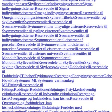
vandbegrænsere
Skylleventiler
Indbygningscisterner
Sigma
indbygningscisterner
Reservedele til Sigma
indbygningscisterner
Omega indbygningscisterner
Reservedele til
Omega indbygningscisterner
Skyllerør
Tilbehør
Svømmeventiler og
skylleventiler
Svømmeventiler
Reservedele til
Svømmeventiler
Svømmeventiler til synlige cisterner
Reservedele til
Svømmeventiler til synlige cisterner
Svømmeventiler til
indbygningscisterner
Reservedele til Svømmeventiler til
indbygningscisterner
Svømmeventiler til cisterner af
porcelæn
Reservedele til Svømmeventiler til cisterner af
porcelæn
Svømmeventiler til cisterner universel
Reservedele til
Svømmeventiler til cisterner universel
Svømmeventiler til
Monolith
Reservedele til Svømmeventiler til
Monolith
Skylleventiler
Reservedele til Skylleventiler
Skyl-stop-
skylning
Reservedele til Skyl-stop-skylning
Dobbeltskyl
Reservedele
til
Dobbeltskyl
Tilbehør
Trykknapper
Overgange
Forsyningssystemer
Geber
FlowFit
Systemrør ML
Systemrør varmeanlæg
ML
Fittings
Reservedele til
Fittings
Koblinger
Reduktioner
Bøjninger
T-stykker
Indvendig
cirkulation
Reservedele til Indvendig cirkulation
Overgange,
faste
Overgange og forbindelser, kan løsnes
Reservedele til
Overgange og forbindelser, kan
løsnes
Lukkeanordninger
Tilslutninger
Fordeler med
gevindsamling
Reservedele til Fordeler med gevindsamling
T-stykker