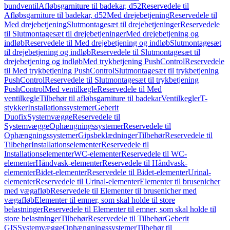
bundventil
Afløbsgarniture til badekar, d52
Reservedele til
Afløbsgarniture til badekar, d52
Med drejebetjening
Reservedele til
Med drejebetjening
Slutmontagesæt til drejebetjeninger
Reservedele
til Slutmontagesæt til drejebetjeninger
Med drejebetjening og
indløb
Reservedele til Med drejebetjening og indløb
Slutmontagesæt
til drejebetjening og indløb
Reservedele til Slutmontagesæt til
drejebetjening og indløb
Med trykbetjening PushControl
Reservedele
til Med trykbetjening PushControl
Slutmontagesæt til trykbetjening
PushControl
Reservedele til Slutmontagesæt til trykbetjening
PushControl
Med ventilkegle
Reservedele til Med
ventilkegle
Tilbehør til afløbsgarniture til badekar
Ventilkegler
T-
stykker
Installationssystemer
Geberit
Duofix
Systemvægge
Reservedele til
Systemvægge
Ophængningssystemer
Reservedele til
Ophængningssystemer
Gipsbeklædninger
Tilbehør
Reservedele til
Tilbehør
Installationselementer
Reservedele til
Installationselementer
WC-elementer
Reservedele til WC-
elementer
Håndvask-elementer
Reservedele til Håndvask-
elementer
Bidet-elementer
Reservedele til Bidet-elementer
Urinal-
elementer
Reservedele til Urinal-elementer
Elementer til brusenicher
med vægafløb
Reservedele til Elementer til brusenicher med
vægafløb
Elementer til emner, som skal holde til store
belastninger
Reservedele til Elementer til emner, som skal holde til
store belastninger
Tilbehør
Reservedele til Tilbehør
Geberit
GIS
Systemvægge
Ophængningssystemer
Tilbehør til