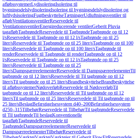
afløbssystemer
Lydisolering
Isolering til
bygningsdelslydisolering
Isolering til bygningsdelslydisolering og
luftlydsisolering
Fugtbeskyttelse
Tætninger
Udluftningsventiler til
afløb
Ventilationsventiler
Reservedele til
Ventilationsventiler
Energireducerende ventiler
Geberit Pluvia
tagafløb
Tagbrønde
Reservedele til Tagbrønde
Tagbrønde op til 12
l/s
Reservedele til Tagbrønde op til 12 l/s
Tagbrønde op til 25
liter/s
Reservedele til Tagbrønde op til 25 liter/s
Tagbrønde op til 100
liter/s
Reservedele til Tagbrønde op til 100 liter/s
Tagbrønde til
render
Reservedele til Tagbrønde til render
Tagbrønde op til 12
l/s
Reservedele til Tagbrønde op til 12 l/s
Tagbrønde op til 25
liter/s
Reservedele til Tagbrønde op til 25
liter/s
Dampspærreelementer
Reservedele til Dampspærreelementer
Til
tagbrønde op til 12 liter/s
Reservedele til Til tagbrønde op til 12
liter/s
Til tagbrønde op til 25 liter/s
Brandbeskyttelse
Brandbeskyttelse
til afløbssystemer
Nødoverløb
Reservedele til Nødoverløb
Til
tagbrønde op til 12 liter/s
Reservedele til Til tagbrønde op til 12
liter/s
Til tagbrønde op til 25 liter/s
Reservedele til Til tagbrønde op til
25 liter/s
Beslag
Befæstigelsessystem d40–200
Befæstigelsessystem
d250–315
Tilbehør
Reservedele til Tilbehør
Til tagbrønde
Reservedele
til Til tagbrønde
Til beslag
Konventionelle
tagafløb
Tagbrønde
Reservedele til
Tagbrønde
Dampspærreelementer
Reservedele til
Dampspærreelementer
Tilbehør
Reservedele til
Tilbehør
Værktøj
Værktøj
Værktøjer til Geberit FlowFit
Reservedele