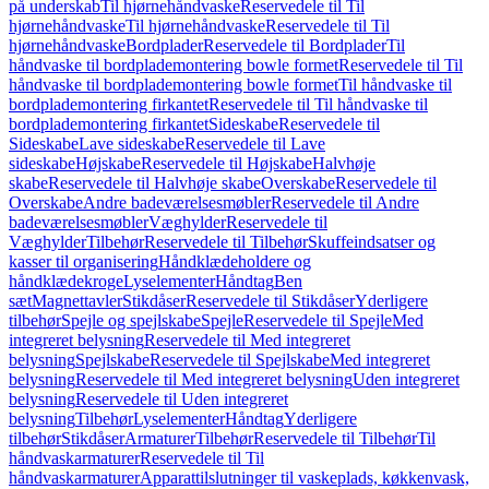
på underskab
Til hjørnehåndvaske
Reservedele til Til
hjørnehåndvaske
Til hjørnehåndvaske
Reservedele til Til
hjørnehåndvaske
Bordplader
Reservedele til Bordplader
Til
håndvaske til bordplademontering bowle formet
Reservedele til Til
håndvaske til bordplademontering bowle formet
Til håndvaske til
bordplademontering firkantet
Reservedele til Til håndvaske til
bordplademontering firkantet
Sideskabe
Reservedele til
Sideskabe
Lave sideskabe
Reservedele til Lave
sideskabe
Højskabe
Reservedele til Højskabe
Halvhøje
skabe
Reservedele til Halvhøje skabe
Overskabe
Reservedele til
Overskabe
Andre badeværelsesmøbler
Reservedele til Andre
badeværelsesmøbler
Væghylder
Reservedele til
Væghylder
Tilbehør
Reservedele til Tilbehør
Skuffeindsatser og
kasser til organisering
Håndklædeholdere og
håndklædekroge
Lyselementer
Håndtag
Ben
sæt
Magnettavler
Stikdåser
Reservedele til Stikdåser
Yderligere
tilbehør
Spejle og spejlskabe
Spejle
Reservedele til Spejle
Med
integreret belysning
Reservedele til Med integreret
belysning
Spejlskabe
Reservedele til Spejlskabe
Med integreret
belysning
Reservedele til Med integreret belysning
Uden integreret
belysning
Reservedele til Uden integreret
belysning
Tilbehør
Lyselementer
Håndtag
Yderligere
tilbehør
Stikdåser
Armaturer
Tilbehør
Reservedele til Tilbehør
Til
håndvaskarmaturer
Reservedele til Til
håndvaskarmaturer
Apparattilslutninger til vaskeplads, køkkenvask,