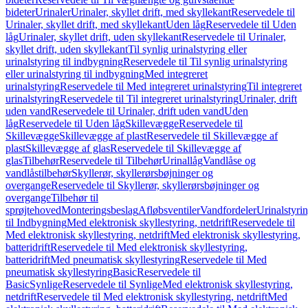
bideter
Urinaler
Urinaler, skyllet drift, med skyllekant
Reservedele til
Urinaler, skyllet drift, med skyllekant
Uden låg
Reservedele til Uden
låg
Urinaler, skyllet drift, uden skyllekant
Reservedele til Urinaler,
skyllet drift, uden skyllekant
Til synlig urinalstyring eller
urinalstyring til indbygning
Reservedele til Til synlig urinalstyring
eller urinalstyring til indbygning
Med integreret
urinalstyring
Reservedele til Med integreret urinalstyring
Til integreret
urinalstyring
Reservedele til Til integreret urinalstyring
Urinaler, drift
uden vand
Reservedele til Urinaler, drift uden vand
Uden
låg
Reservedele til Uden låg
Skillevægge
Reservedele til
Skillevægge
Skillevægge af plast
Reservedele til Skillevægge af
plast
Skillevægge af glas
Reservedele til Skillevægge af
glas
Tilbehør
Reservedele til Tilbehør
Urinallåg
Vandlåse og
vandlåstilbehør
Skyllerør, skyllerørsbøjninger og
overgange
Reservedele til Skyllerør, skyllerørsbøjninger og
overgange
Tilbehør til
sprøjtehoved
Monteringsbeslag
Afløbsventiler
Vandfordeler
Urinalstyri
til Indbygning
Med elektronisk skyllestyring, netdrift
Reservedele til
Med elektronisk skyllestyring, netdrift
Med elektronisk skyllestyring,
batteridrift
Reservedele til Med elektronisk skyllestyring,
batteridrift
Med pneumatisk skyllestyring
Reservedele til Med
pneumatisk skyllestyring
Basic
Reservedele til
Basic
Synlige
Reservedele til Synlige
Med elektronisk skyllestyring,
netdrift
Reservedele til Med elektronisk skyllestyring, netdrift
Med