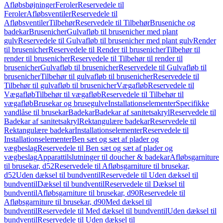
Afløbsbøjninger
Feroler
Reservedele til
Feroler
Afløbsventiler
Reservedele til
Afløbsventiler
Tilbehør
Reservedele til Tilbehør
Bruseniche og
badekar
Brusenicher
Gulvafløb til brusenicher med plant
gulv
Reservedele til Gulvafløb til brusenicher med plant gulv
Render
til brusenicher
Reservedele til Render til brusenicher
Tilbehør til
render til brusenicher
Reservedele til Tilbehør til render til
brusenicher
Gulvafløb til brusenicher
Reservedele til Gulvafløb til
brusenicher
Tilbehør til gulvafløb til brusenicher
Reservedele til
Tilbehør til gulvafløb til brusenicher
Vægafløb
Reservedele til
Vægafløb
Tilbehør til vægafløb
Reservedele til Tilbehør til
vægafløb
Brusekar og brusegulve
Installationselementer
Specifikke
vandlåse til brusekar
Badekar
Badekar af sanitetsakryl
Reservedele til
Badekar af sanitetsakryl
Rektangulære badekar
Reservedele til
Rektangulære badekar
Installationselementer
Reservedele til
Installationselementer
Ben sæt og sæt af plader og
vægbeslag
Reservedele til Ben sæt og sæt af plader og
vægbeslag
Apparattilslutninger til doucher & badekar
Afløbsgarniture
til brusekar, d52
Reservedele til Afløbsgarniture til brusekar,
d52
Uden dæksel til bundventil
Reservedele til Uden dæksel til
bundventil
Dæksel til bundventil
Reservedele til Dæksel til
bundventil
Afløbsgarniture til brusekar, d90
Reservedele til
Afløbsgarniture til brusekar, d90
Med dæksel til
bundventil
Reservedele til Med dæksel til bundventil
Uden dæksel til
bundventil
Reservedele til Uden dæksel til