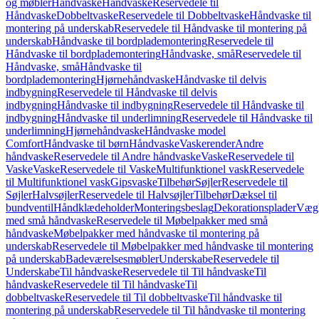
og møbler
Håndvaske
Håndvaske
Reservedele til
Håndvaske
Dobbeltvaske
Reservedele til Dobbeltvaske
Håndvaske til
montering på underskab
Reservedele til Håndvaske til montering på
underskab
Håndvaske til bordplademontering
Reservedele til
Håndvaske til bordplademontering
Håndvaske, små
Reservedele til
Håndvaske, små
Håndvaske til
bordplademontering
Hjørnehåndvaske
Håndvaske til delvis
indbygning
Reservedele til Håndvaske til delvis
indbygning
Håndvaske til indbygning
Reservedele til Håndvaske til
indbygning
Håndvaske til underlimning
Reservedele til Håndvaske til
underlimning
Hjørnehåndvaske
Håndvaske model
Comfort
Håndvaske til børn
Håndvaske
Vaskerender
Andre
håndvaske
Reservedele til Andre håndvaske
Vaske
Reservedele til
Vaske
Vaske
Reservedele til Vaske
Multifunktionel vask
Reservedele
til Multifunktionel vask
Gipsvaske
Tilbehør
Søjler
Reservedele til
Søjler
Halvsøjler
Reservedele til Halvsøjler
Tilbehør
Dæksel til
bundventil
Håndklædeholder
Monteringsbeslag
Dekorationsplader
Vægh
med små håndvaske
Reservedele til Møbelpakker med små
håndvaske
Møbelpakker med håndvaske til montering på
underskab
Reservedele til Møbelpakker med håndvaske til montering
på underskab
Badeværelsesmøbler
Underskabe
Reservedele til
Underskabe
Til håndvaske
Reservedele til Til håndvaske
Til
håndvaske
Reservedele til Til håndvaske
Til
dobbeltvaske
Reservedele til Til dobbeltvaske
Til håndvaske til
montering på underskab
Reservedele til Til håndvaske til montering