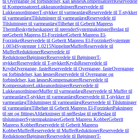
til Overgange og forbindelser, kan løsnes
Kompensatorer
Reservedele
til Kompensatorer
Lukkeanordninger
Reservedele til
Lukkeanordninger
T-stykker til varmeanlæg
Reservedele til T-stykker
til varmeanlæg
Tilslutninger til varmeanlæg
Reservedele til
Tilslutninger til varmeanlæg
Tilbehør til Geberit Mapress
Therm
Beskyttelseskapper til rørender
Systempakninger
Beslag til
rør
Geberit Mapress El-Forzinket
Geberit Mapress El-
Forzinket
Reservedele til Geberit Mapress El-Forzinket
Systemrør
1.0034
Systemrør 1.0215
Nippelrør
Muffer
Reservedele til
Muffer
Reduktioner
Reservedele til
Reduktioner
Bøjninger
Reservedele til Bøjninger
T-
stykker
Reservedele til T-stykker
Kryds
Reservedele til
Kryds
Overgange, faste
Reservedele til Overgange, faste
Overgange
og forbindelser, kan løsnes
Reservedele til Overgange og
forbindelser, kan løsnes
Kompensatorer
Reservedele til
Kompensatorer
Lukkeanordninger
Reservedele til
Lukkeanordninger
Muffer til varmeanlæg
Reservedele til Muffer til
varmeanlæg
T-stykker til varmeanlæg
Reservedele til T-stykker til
varmeanlæg
Tilslutninger til varmeanlæg
Reservedele til Tilslutninger
til varmeanlæg
Tilbehør til Geberit Mapress El-Forzinket
Pakninger
til rør og fittings
Afdækninger til rør
Beslag til rør
Beslag til
tilslutninger
Systempakninger
Geberit Mapress Kobber
Geberit
Mapress Kobber
Reservedele til Geberit Mapress
Kobber
Muffer
Reservedele til Muffer
Reduktioner
Reservedele til
Reduktioner
Bøjninger
Reservedele til Bøjninger
T-