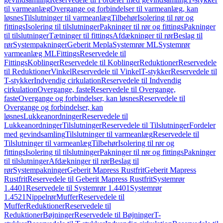
til varmeanlæg
Overgange og forbindelser til varmeanlæg, kan
løsnes
Tilslutninger til varmeanlæg
Tilbehør
Isolering til rør og
fittings
Isolering til tilslutninger
Pakninger til rør og fittings
Pakninger
til tilslutninger
Tætninger til fittings
Afdækninger til rør
Beslag til
rør
Systempakninger
Geberit Mepla
Systemrør ML
Systemrør
varmeanlæg ML
Fittings
Reservedele til
Fittings
Koblinger
Reservedele til Koblinger
Reduktioner
Reservedele
til Reduktioner
Vinkel
Reservedele til Vinkel
T-stykker
Reservedele til
T-stykker
Indvendig cirkulation
Reservedele til Indvendig
cirkulation
Overgange, faste
Reservedele til Overgange,
faste
Overgange og forbindelser, kan løsnes
Reservedele til
Overgange og forbindelser, kan
løsnes
Lukkeanordninger
Reservedele til
Lukkeanordninger
Tilslutninger
Reservedele til Tilslutninger
Fordeler
med gevindsamling
Tilslutninger til varmeanlæg
Reservedele til
Tilslutninger til varmeanlæg
Tilbehør
Isolering til rør og
fittings
Isolering til tilslutninger
Pakninger til rør og fittings
Pakninger
til tilslutninger
Afdækninger til rør
Beslag til
rør
Systempakninger
Geberit Mapress Rustfrit
Geberit Mapress
Rustfrit
Reservedele til Geberit Mapress Rustfrit
Systemrør
1.4401
Reservedele til Systemrør 1.4401
Systemrør
1.4521
Nippelrør
Muffer
Reservedele til
Muffer
Reduktioner
Reservedele til
Reduktioner
Bøjninger
Reservedele til Bøjninger
T-