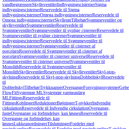
vandbegrænsere
Skylleventiler
Indbygningscisterner
Sigma
indbygningscisterner
Reservedele til Sigma
indbygningscisterner
Omega indbygningscisterner
Reservedele til
Omega indbygningscisterner
Skyllerør
Tilbehør
Svømmeventiler og
skylleventiler
Svømmeventiler
Reservedele til
Svømmeventiler
Svømmeventiler til synlige cisterner
Reservedele til
Svømmeventiler til synlige cisterner
Svømmeventiler til
indbygningscisterner
Reservedele til Svømmeventiler til
indbygningscisterner
Svømmeventiler til cisterner af
porcelæn
Reservedele til Svømmeventiler til cisterner af
porcelæn
Svømmeventiler til cisterner universel
Reservedele til
Svømmeventiler til cisterner universel
Svømmeventiler til
Monolith
Reservedele til Svømmeventiler til
Monolith
Skylleventiler
Reservedele til Skylleventiler
Skyl-stop-
skylning
Reservedele til Skyl-stop-skylning
Dobbeltskyl
Reservedele
til
Dobbeltskyl
Tilbehør
Trykknapper
Overgange
Forsyningssystemer
Geber
FlowFit
Systemrør ML
Systemrør varmeanlæg
ML
Fittings
Reservedele til
Fittings
Koblinger
Reduktioner
Bøjninger
T-stykker
Indvendig
cirkulation
Reservedele til Indvendig cirkulation
Overgange,
faste
Overgange og forbindelser, kan løsnes
Reservedele til
Overgange og forbindelser, kan
løsnes
Lukkeanordninger
Tilslutninger
Fordeler med
gevindsamling
Reservedele til Fordeler med gevindsamling
T-stykker