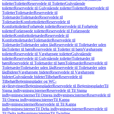
toiletter
Toiletter
Reservedele til Toiletter
Gulvstående
toiletter
Reservedele til Gulvstående toiletter
Toiletter
Reservedele til
Toiletter
Toiletsæder
Reservedele til
Toiletsæder
Toiletsæder
Reservedele til
Toiletsæder
Komforttoiletter
Reservedele til
Komforttoiletter
Forhøjede toiletter
Reservedele til Forhøjede
toiletter
Forlængede toiletter
Reservedele til Forlængede
toiletter
Komforttoiletsæder
Reservedele til
Komforttoiletsæder
Toiletsæder
Reservedele til
Toiletsæder
Toiletsæder uden låg
Reservedele til Toiletsæder uden
låg
Toiletter til børn
Reservedele til Toiletter til børn
Væghængte
toiletter
Reservedele til Væghængte toiletter
Gulvstående
toiletter
Reservedele til Gulvstående toiletter
Toiletsæder til
børn
Reservedele til Toiletsæder til børn
Toiletsæder
Reservedele til
Toiletsæder
Toiletsæder uden låg
Reservedele til Toiletsæder uden
låg
Bideter
Væghængte bideter
Reservedele til Væghængte
bideter
Gulvstående bideter
Tilbehør
Reservedele til
Tilbehør
Betjeningsplader og WC-
skyllestyringer
Betjeningsplader
Reservedele til Betjeningsplader
Til
Sigma indbygningscisterner
Reservedele til Til Sigma
indbygningscisterner
Til Omega indbygningscisterner
Reservedele til
Til Omega indbygningscisterner
Til Kappa
indbygningscisterner
Reservedele til Til Kappa
indbygningscisterner
Til Delta indbygningscisterner
Reservedele til
Til Delta indbygningscisterner
Til Twinline