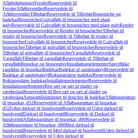
Afløbsbøjninger
Feroler
Reservedele til
Feroler
Afløbsventiler
Reservedele til
Afløbsventiler
Tilbehør
Reservedele til Tilbehør
Bruseniche og
badekar
Brusenicher
Gulvafløb til brusenicher med plant
gulv
Reservedele til Gulvafløb til brusenicher med plant gulv
Render
til brusenicher
Reservedele til Render til brusenicher
Tilbehør til
render til brusenicher
Reservedele til Tilbehør til render til
brusenicher
Gulvafløb til brusenicher
Reservedele til Gulvafløb til
brusenicher
Tilbehør til gulvafløb til brusenicher
Reservedele til
Tilbehør til gulvafløb til brusenicher
Vægafløb
Reservedele til
Vægafløb
Tilbehør til vægafløb
Reservedele til Tilbehør til
vægafløb
Brusekar og brusegulve
Installationselementer
Specifikke
vandlåse til brusekar
Badekar
Badekar af sanitetsakryl
Reservedele til
Badekar af sanitetsakryl
Rektangulære badekar
Reservedele til
Rektangulære badekar
Installationselementer
Reservedele til
Installationselementer
Ben sæt og sæt af plader og
vægbeslag
Reservedele til Ben sæt og sæt af plader og
vægbeslag
Apparattilslutninger til doucher & badekar
Afløbsgarniture
til brusekar, d52
Reservedele til Afløbsgarniture til brusekar,
d52
Uden dæksel til bundventil
Reservedele til Uden dæksel til
bundventil
Dæksel til bundventil
Reservedele til Dæksel til
bundventil
Afløbsgarniture til brusekar, d90
Reservedele til
Afløbsgarniture til brusekar, d90
Med dæksel til
bundventil
Reservedele til Med dæksel til bundventil
Uden dæksel til
bundventil
Reservedele til Uden dæksel til