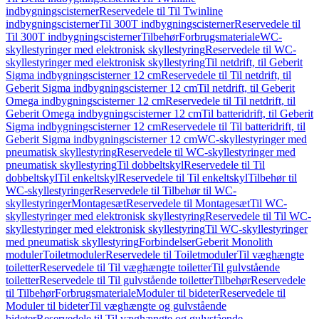
indbygningscisterner
Reservedele til Til Twinline
indbygningscisterner
Til 300T indbygningscisterner
Reservedele til
Til 300T indbygningscisterner
Tilbehør
Forbrugsmateriale
WC-
skyllestyringer med elektronisk skyllestyring
Reservedele til WC-
skyllestyringer med elektronisk skyllestyring
Til netdrift, til Geberit
Sigma indbygningscisterner 12 cm
Reservedele til Til netdrift, til
Geberit Sigma indbygningscisterner 12 cm
Til netdrift, til Geberit
Omega indbygningscisterner 12 cm
Reservedele til Til netdrift, til
Geberit Omega indbygningscisterner 12 cm
Til batteridrift, til Geberit
Sigma indbygningscisterner 12 cm
Reservedele til Til batteridrift, til
Geberit Sigma indbygningscisterner 12 cm
WC-skyllestyringer med
pneumatisk skyllestyring
Reservedele til WC-skyllestyringer med
pneumatisk skyllestyring
Til dobbeltskyl
Reservedele til Til
dobbeltskyl
Til enkeltskyl
Reservedele til Til enkeltskyl
Tilbehør til
WC-skyllestyringer
Reservedele til Tilbehør til WC-
skyllestyringer
Montagesæt
Reservedele til Montagesæt
Til WC-
skyllestyringer med elektronisk skyllestyring
Reservedele til Til WC-
skyllestyringer med elektronisk skyllestyring
Til WC-skyllestyringer
med pneumatisk skyllestyring
Forbindelser
Geberit Monolith
moduler
Toiletmoduler
Reservedele til Toiletmoduler
Til væghængte
toiletter
Reservedele til Til væghængte toiletter
Til gulvstående
toiletter
Reservedele til Til gulvstående toiletter
Tilbehør
Reservedele
til Tilbehør
Forbrugsmateriale
Moduler til bideter
Reservedele til
Moduler til bideter
Til væghængte og gulvstående
bideter
Reservedele til Til væghængte og gulvstående