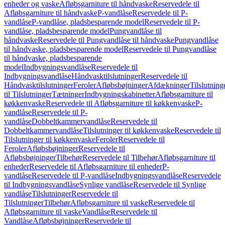
enheder og vaske
Afløbsgarniture til håndvaske
Reservedele til
Afløbsgarniture til håndvaske
P-vandlåse
Reservedele til P-
vandlåse
P-vandlåse, pladsbesparende model
Reservedele til P-
vandlåse, pladsbesparende model
Pungvandlåse til
håndvaske
Reservedele til Pungvandlåse til håndvaske
Pungvandlåse
til håndvaske, pladsbesparende model
Reservedele til Pungvandlåse
til håndvaske, pladsbesparende
model
Indbygningsvandlåse
Reservedele til
Indbygningsvandlåse
Håndvasktilslutninger
Reservedele til
Håndvasktilslutninger
Feroler
Afløbsbøjninger
Afdækninger
Tilslutning
til Tilslutninger
Tætninger
Indbygningskabinetter
Afløbsgarniture til
køkkenvaske
Reservedele til Afløbsgarniture til køkkenvaske
P-
vandlåse
Reservedele til P-
vandlåse
Dobbeltkammervandlåse
Reservedele til
Dobbeltkammervandlåse
Tilslutninger til køkkenvaske
Reservedele til
Tilslutninger til køkkenvaske
Feroler
Reservedele til
Feroler
Afløbsbøjninger
Reservedele til
Afløbsbøjninger
Tilbehør
Reservedele til Tilbehør
Afløbsgarniture til
enheder
Reservedele til Afløbsgarniture til enheder
P-
vandlåse
Reservedele til P-vandlåse
Indbygningsvandlåse
Reservedele
til Indbygningsvandlåse
Synlige vandlåse
Reservedele til Synlige
vandlåse
Tilslutninger
Reservedele til
Tilslutninger
Tilbehør
Afløbsgarniture til vaske
Reservedele til
Afløbsgarniture til vaske
Vandlåse
Reservedele til
Vandlåse
Afløbsbøjninger
Reservedele til