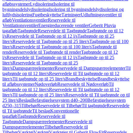
afløbssystemer
Lydisolering
Isolering til
bygningsdelslydisolering
Isolering til bygningsdelslydisolering og
luftlydsisolering
Fugtbeskyttelse
Tætninger
Udluftningsventiler til
afløb
Ventilationsventiler
Reservedele til
Ventilationsventiler
Energireducerende ventiler
Geberit Pluvia
tagafløb
Tagbrønde
Reservedele til Tagbrønde
Tagbrønde op til 12
l/s
Reservedele til Tagbrønde op til 12 l/s
Tagbrønde op til 25
liter/s
Reservedele til Tagbrønde op til 25 liter/s
Tagbrønde op til 100
liter/s
Reservedele til Tagbrønde op til 100 liter/s
Tagbrønde til
render
Reservedele til Tagbrønde til render
Tagbrønde op til 12
l/s
Reservedele til Tagbrønde op til 12 l/s
Tagbrønde op til 25
liter/s
Reservedele til Tagbrønde op til 25
liter/s
Dampspærreelementer
Reservedele til Dampspærreelementer
Til
tagbrønde op til 12 liter/s
Reservedele til Til tagbrønde op til 12
liter/s
Til tagbrønde op til 25 liter/s
Brandbeskyttelse
Brandbeskyttelse
til afløbssystemer
Nødoverløb
Reservedele til Nødoverløb
Til
tagbrønde op til 12 liter/s
Reservedele til Til tagbrønde op til 12
liter/s
Til tagbrønde op til 25 liter/s
Reservedele til Til tagbrønde op til
25 liter/s
Beslag
Befæstigelsessystem d40–200
Befæstigelsessystem
d250–315
Tilbehør
Reservedele til Tilbehør
Til tagbrønde
Reservedele
til Til tagbrønde
Til beslag
Konventionelle
tagafløb
Tagbrønde
Reservedele til
Tagbrønde
Dampspærreelementer
Reservedele til
Dampspærreelementer
Tilbehør
Reservedele til
Tilbehør
Værktøj
Værktøj
Værktøjer til Geberit FlowFit
Reservedele