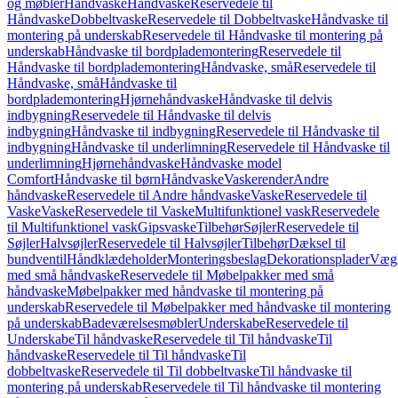
og møbler
Håndvaske
Håndvaske
Reservedele til
Håndvaske
Dobbeltvaske
Reservedele til Dobbeltvaske
Håndvaske til
montering på underskab
Reservedele til Håndvaske til montering på
underskab
Håndvaske til bordplademontering
Reservedele til
Håndvaske til bordplademontering
Håndvaske, små
Reservedele til
Håndvaske, små
Håndvaske til
bordplademontering
Hjørnehåndvaske
Håndvaske til delvis
indbygning
Reservedele til Håndvaske til delvis
indbygning
Håndvaske til indbygning
Reservedele til Håndvaske til
indbygning
Håndvaske til underlimning
Reservedele til Håndvaske til
underlimning
Hjørnehåndvaske
Håndvaske model
Comfort
Håndvaske til børn
Håndvaske
Vaskerender
Andre
håndvaske
Reservedele til Andre håndvaske
Vaske
Reservedele til
Vaske
Vaske
Reservedele til Vaske
Multifunktionel vask
Reservedele
til Multifunktionel vask
Gipsvaske
Tilbehør
Søjler
Reservedele til
Søjler
Halvsøjler
Reservedele til Halvsøjler
Tilbehør
Dæksel til
bundventil
Håndklædeholder
Monteringsbeslag
Dekorationsplader
Vægh
med små håndvaske
Reservedele til Møbelpakker med små
håndvaske
Møbelpakker med håndvaske til montering på
underskab
Reservedele til Møbelpakker med håndvaske til montering
på underskab
Badeværelsesmøbler
Underskabe
Reservedele til
Underskabe
Til håndvaske
Reservedele til Til håndvaske
Til
håndvaske
Reservedele til Til håndvaske
Til
dobbeltvaske
Reservedele til Til dobbeltvaske
Til håndvaske til
montering på underskab
Reservedele til Til håndvaske til montering