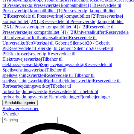
til Presseværktøj
Presseværktøj kompatibilitet [1]
Reservedele til
Presseværktøj kompatibilitet [1]
Presseværktøj kompatibilitet
[2]
Reservedele til Presseværktøj kompatibilitet [2]
Presseværktøj
kompatibilitet [2XL]
Reservedele til Presseværktøj kompatibilitet
[2XL]
Presseværktøjer kompatibilitet [4] / [2]
Reservedele til
Presseværktøjer kompatibilitet [4] / [2]
Universalkuffert
Reservedele
til Universalkuffert
Universalkuffert
Reservedele til
Universalkuffert
Værktøj til Geberit Silent-db20 / Geberit
PE
Reservedele til Værktøj til Geberit Silent-db20 / Geberit
PE
Elektrosvejseværktøj
Reservedele til
Elektrosvejseværktøj
Tilbehør til
elektrosvejseværktøj
Spejlsvejsningsværktøj
Reservedele til
Spejlsvejsningsværktøj
Tilbehør til
spejlsvejsningsværktøj
Reservedele til Tilbehør til
spejlsvejsningsværktøj
Rørbearbejdningsværktøj
Reservedele til
Rørbearbejdningsværktøj
Tilbehør til
rørbearbejdningsværktøj
Reservedele til Tilbehør til
rørbearbejdningsværktøj
Fjernbetjeninger
Fjernbetjeninger
Produktkategorier
Badeværelsesserier
Nyheder