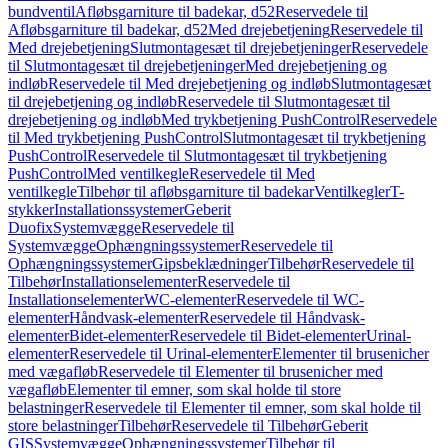
bundventil
Afløbsgarniture til badekar, d52
Reservedele til
Afløbsgarniture til badekar, d52
Med drejebetjening
Reservedele til
Med drejebetjening
Slutmontagesæt til drejebetjeninger
Reservedele
til Slutmontagesæt til drejebetjeninger
Med drejebetjening og
indløb
Reservedele til Med drejebetjening og indløb
Slutmontagesæt
til drejebetjening og indløb
Reservedele til Slutmontagesæt til
drejebetjening og indløb
Med trykbetjening PushControl
Reservedele
til Med trykbetjening PushControl
Slutmontagesæt til trykbetjening
PushControl
Reservedele til Slutmontagesæt til trykbetjening
PushControl
Med ventilkegle
Reservedele til Med
ventilkegle
Tilbehør til afløbsgarniture til badekar
Ventilkegler
T-
stykker
Installationssystemer
Geberit
Duofix
Systemvægge
Reservedele til
Systemvægge
Ophængningssystemer
Reservedele til
Ophængningssystemer
Gipsbeklædninger
Tilbehør
Reservedele til
Tilbehør
Installationselementer
Reservedele til
Installationselementer
WC-elementer
Reservedele til WC-
elementer
Håndvask-elementer
Reservedele til Håndvask-
elementer
Bidet-elementer
Reservedele til Bidet-elementer
Urinal-
elementer
Reservedele til Urinal-elementer
Elementer til brusenicher
med vægafløb
Reservedele til Elementer til brusenicher med
vægafløb
Elementer til emner, som skal holde til store
belastninger
Reservedele til Elementer til emner, som skal holde til
store belastninger
Tilbehør
Reservedele til Tilbehør
Geberit
GIS
Systemvægge
Ophængningssystemer
Tilbehør til