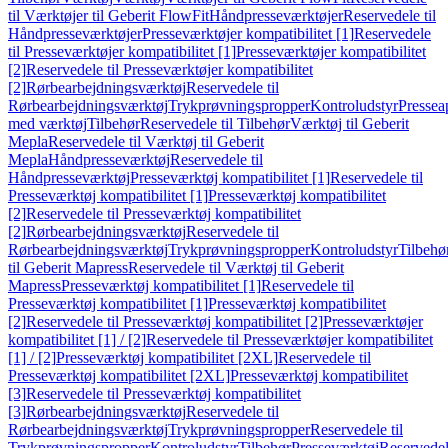
til Værktøjer til Geberit FlowFit
Håndpresseværktøjer
Reservedele til
Håndpresseværktøjer
Presseværktøjer kompatibilitet [1]
Reservedele
til Presseværktøjer kompatibilitet [1]
Presseværktøjer kompatibilitet
[2]
Reservedele til Presseværktøjer kompatibilitet
[2]
Rørbearbejdningsværktøj
Reservedele til
Rørbearbejdningsværktøj
Trykprøvningspropper
Kontroludstyr
Pressea
med værktøj
Tilbehør
Reservedele til Tilbehør
Værktøj til Geberit
Mepla
Reservedele til Værktøj til Geberit
Mepla
Håndpresseværktøj
Reservedele til
Håndpresseværktøj
Presseværktøj kompatibilitet [1]
Reservedele til
Presseværktøj kompatibilitet [1]
Presseværktøj kompatibilitet
[2]
Reservedele til Presseværktøj kompatibilitet
[2]
Rørbearbejdningsværktøj
Reservedele til
Rørbearbejdningsværktøj
Trykprøvningspropper
Kontroludstyr
Tilbehø
til Geberit Mapress
Reservedele til Værktøj til Geberit
Mapress
Presseværktøj kompatibilitet [1]
Reservedele til
Presseværktøj kompatibilitet [1]
Presseværktøj kompatibilitet
[2]
Reservedele til Presseværktøj kompatibilitet [2]
Presseværktøjer
kompatibilitet [1] / [2]
Reservedele til Presseværktøjer kompatibilitet
[1] / [2]
Presseværktøj kompatibilitet [2XL]
Reservedele til
Presseværktøj kompatibilitet [2XL]
Presseværktøj kompatibilitet
[3]
Reservedele til Presseværktøj kompatibilitet
[3]
Rørbearbejdningsværktøj
Reservedele til
Rørbearbejdningsværktøj
Trykprøvningspropper
Reservedele til
Trykprøvningspropper
Kontroludstyr
Tilbehør
Presseværktøj
Reservede