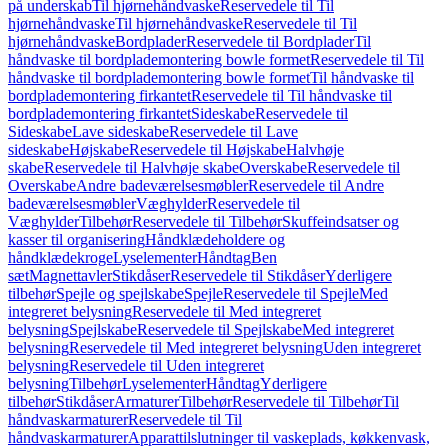
på underskab
Til hjørnehåndvaske
Reservedele til Til
hjørnehåndvaske
Til hjørnehåndvaske
Reservedele til Til
hjørnehåndvaske
Bordplader
Reservedele til Bordplader
Til
håndvaske til bordplademontering bowle formet
Reservedele til Til
håndvaske til bordplademontering bowle formet
Til håndvaske til
bordplademontering firkantet
Reservedele til Til håndvaske til
bordplademontering firkantet
Sideskabe
Reservedele til
Sideskabe
Lave sideskabe
Reservedele til Lave
sideskabe
Højskabe
Reservedele til Højskabe
Halvhøje
skabe
Reservedele til Halvhøje skabe
Overskabe
Reservedele til
Overskabe
Andre badeværelsesmøbler
Reservedele til Andre
badeværelsesmøbler
Væghylder
Reservedele til
Væghylder
Tilbehør
Reservedele til Tilbehør
Skuffeindsatser og
kasser til organisering
Håndklædeholdere og
håndklædekroge
Lyselementer
Håndtag
Ben
sæt
Magnettavler
Stikdåser
Reservedele til Stikdåser
Yderligere
tilbehør
Spejle og spejlskabe
Spejle
Reservedele til Spejle
Med
integreret belysning
Reservedele til Med integreret
belysning
Spejlskabe
Reservedele til Spejlskabe
Med integreret
belysning
Reservedele til Med integreret belysning
Uden integreret
belysning
Reservedele til Uden integreret
belysning
Tilbehør
Lyselementer
Håndtag
Yderligere
tilbehør
Stikdåser
Armaturer
Tilbehør
Reservedele til Tilbehør
Til
håndvaskarmaturer
Reservedele til Til
håndvaskarmaturer
Apparattilslutninger til vaskeplads, køkkenvask,