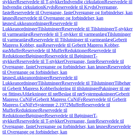
stykker
Reservedele til T-stykker
Indvendig cirkulation
Reservedele til
Indvendig cirkulation
Kryds
Reservedele til Kryds
Overgange,
faste
Reservedele til Overgange, faste
Overgange og forbindelser, kan
løsnes
Reservedele til Overgange og forbindelser, kan
løsnes
Lukkeanordninger
Reservedele til
Lukkeanordninger
Tilslutninger
Reservedele til Tilslutninger
T-stykker
til varmeanlæg
Reservedele til T-stykker til varmeanlæg
Tilslutninger
til varmeanlæg
Reservedele til Tilslutninger til varmeanlæg
Geberit
Mapress Kobber, gas
Reservedele til Geberit Mapress Kobber,
gas
Muffer
Reservedele til Muffer
Reduktioner
Reservedele til
Reduktioner
Bøjninger
Reservedele til Bøjninger
T-
stykker
Reservedele til T-stykker
Overgange, faste
Reservedele til
Overgange, faste
Overgange og forbindelser, kan løsnes
Reservedele
til Overgange og forbindelser, kan
løsnes
Lukkeanordninger
Reservedele til
Lukkeanordninger
Tilslutninger
Reservedele til Tilslutninger
Tilbehør
til Geberit Mapress Kobber
Isolering til tilslutninger
Pakninger til rør
og fittings
Afdækninger til rør
Beslag til rør
Systempakninger
Geberit
Mapress CuNiFe
Geberit Mapress CuNiFe
Reservedele til Geberit
Mapress CuNiFe
Systemrør 2.1972
Muffer
Reservedele til
Muffer
Reduktioner
Reservedele til
Reduktioner
Bøjninger
Reservedele til Bøjninger
T-
stykker
Reservedele til T-stykker
Overgange, faste
Reservedele til
Overgange, faste
Overgange og forbindelser, kan løsnes
Reservedele
til Overgange og forbindelser, kan