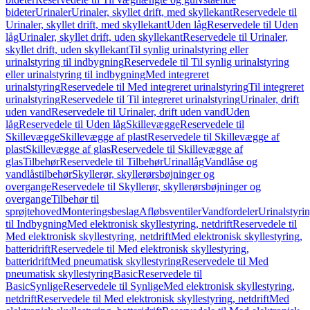
bideter
Urinaler
Urinaler, skyllet drift, med skyllekant
Reservedele til
Urinaler, skyllet drift, med skyllekant
Uden låg
Reservedele til Uden
låg
Urinaler, skyllet drift, uden skyllekant
Reservedele til Urinaler,
skyllet drift, uden skyllekant
Til synlig urinalstyring eller
urinalstyring til indbygning
Reservedele til Til synlig urinalstyring
eller urinalstyring til indbygning
Med integreret
urinalstyring
Reservedele til Med integreret urinalstyring
Til integreret
urinalstyring
Reservedele til Til integreret urinalstyring
Urinaler, drift
uden vand
Reservedele til Urinaler, drift uden vand
Uden
låg
Reservedele til Uden låg
Skillevægge
Reservedele til
Skillevægge
Skillevægge af plast
Reservedele til Skillevægge af
plast
Skillevægge af glas
Reservedele til Skillevægge af
glas
Tilbehør
Reservedele til Tilbehør
Urinallåg
Vandlåse og
vandlåstilbehør
Skyllerør, skyllerørsbøjninger og
overgange
Reservedele til Skyllerør, skyllerørsbøjninger og
overgange
Tilbehør til
sprøjtehoved
Monteringsbeslag
Afløbsventiler
Vandfordeler
Urinalstyri
til Indbygning
Med elektronisk skyllestyring, netdrift
Reservedele til
Med elektronisk skyllestyring, netdrift
Med elektronisk skyllestyring,
batteridrift
Reservedele til Med elektronisk skyllestyring,
batteridrift
Med pneumatisk skyllestyring
Reservedele til Med
pneumatisk skyllestyring
Basic
Reservedele til
Basic
Synlige
Reservedele til Synlige
Med elektronisk skyllestyring,
netdrift
Reservedele til Med elektronisk skyllestyring, netdrift
Med