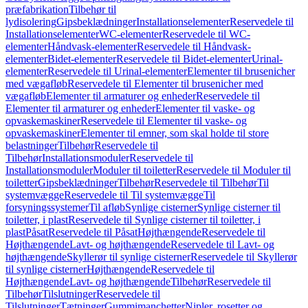
præfabrikation
Tilbehør til
lydisolering
Gipsbeklædninger
Installationselementer
Reservedele til
Installationselementer
WC-elementer
Reservedele til WC-
elementer
Håndvask-elementer
Reservedele til Håndvask-
elementer
Bidet-elementer
Reservedele til Bidet-elementer
Urinal-
elementer
Reservedele til Urinal-elementer
Elementer til brusenicher
med vægafløb
Reservedele til Elementer til brusenicher med
vægafløb
Elementer til armaturer og enheder
Reservedele til
Elementer til armaturer og enheder
Elementer til vaske- og
opvaskemaskiner
Reservedele til Elementer til vaske- og
opvaskemaskiner
Elementer til emner, som skal holde til store
belastninger
Tilbehør
Reservedele til
Tilbehør
Installationsmoduler
Reservedele til
Installationsmoduler
Moduler til toiletter
Reservedele til Moduler til
toiletter
Gipsbeklædninger
Tilbehør
Reservedele til Tilbehør
Til
systemvægge
Reservedele til Til systemvægge
Til
forsyningssystemer
Til afløb
Synlige cisterner
Synlige cisterner til
toiletter, i plast
Reservedele til Synlige cisterner til toiletter, i
plast
Påsat
Reservedele til Påsat
Højthængende
Reservedele til
Højthængende
Lavt- og højthængende
Reservedele til Lavt- og
højthængende
Skyllerør til synlige cisterner
Reservedele til Skyllerør
til synlige cisterner
Højthængende
Reservedele til
Højthængende
Lavt- og højthængende
Tilbehør
Reservedele til
Tilbehør
Tilslutninger
Reservedele til
Tilslutninger
Tætninger
Gummimanchetter
Nipler, rosetter og