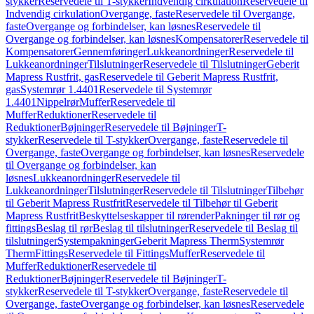
stykker
Reservedele til T-stykker
Indvendig cirkulation
Reservedele til
Indvendig cirkulation
Overgange, faste
Reservedele til Overgange,
faste
Overgange og forbindelser, kan løsnes
Reservedele til
Overgange og forbindelser, kan løsnes
Kompensatorer
Reservedele til
Kompensatorer
Gennemføringer
Lukkeanordninger
Reservedele til
Lukkeanordninger
Tilslutninger
Reservedele til Tilslutninger
Geberit
Mapress Rustfrit, gas
Reservedele til Geberit Mapress Rustfrit,
gas
Systemrør 1.4401
Reservedele til Systemrør
1.4401
Nippelrør
Muffer
Reservedele til
Muffer
Reduktioner
Reservedele til
Reduktioner
Bøjninger
Reservedele til Bøjninger
T-
stykker
Reservedele til T-stykker
Overgange, faste
Reservedele til
Overgange, faste
Overgange og forbindelser, kan løsnes
Reservedele
til Overgange og forbindelser, kan
løsnes
Lukkeanordninger
Reservedele til
Lukkeanordninger
Tilslutninger
Reservedele til Tilslutninger
Tilbehør
til Geberit Mapress Rustfrit
Reservedele til Tilbehør til Geberit
Mapress Rustfrit
Beskyttelseskapper til rørender
Pakninger til rør og
fittings
Beslag til rør
Beslag til tilslutninger
Reservedele til Beslag til
tilslutninger
Systempakninger
Geberit Mapress Therm
Systemrør
Therm
Fittings
Reservedele til Fittings
Muffer
Reservedele til
Muffer
Reduktioner
Reservedele til
Reduktioner
Bøjninger
Reservedele til Bøjninger
T-
stykker
Reservedele til T-stykker
Overgange, faste
Reservedele til
Overgange, faste
Overgange og forbindelser, kan løsnes
Reservedele