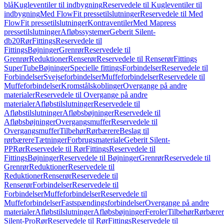
blå
Kugleventiler til indbygning
Reservedele til Kugleventiler til
indbygning
Med FlowFit pressetilslutninger
Reservedele til Med
FlowFit pressetilslutninger
Kontraventiler
Med Mapress
pressetilslutninger
Afløbssystemer
Geberit Silent-
db20
Rør
Fittings
Reservedele til
Fittings
Bøjninger
Grenrør
Reservedele til
Grenrør
Reduktioner
Renserør
Reservedele til Renserør
Fittings
SuperTube
Bøjninger
Specielle fittings
Forbindelser
Reservedele til
Forbindelser
Svejseforbindelser
Muffeforbindelser
Reservedele til
Muffeforbindelser
Kromstålskoblinger
Overgange på andre
materialer
Reservedele til Overgange på andre
materialer
Afløbstilslutninger
Reservedele til
Afløbstilslutninger
Afløbsbøjninger
Reservedele til
Afløbsbøjninger
Overgangsmuffer
Reservedele til
Overgangsmuffer
Tilbehør
Rørbærere
Beslag til
rørbærere
Tætninger
Forbrugsmateriale
Geberit Silent-
PP
Rør
Reservedele til Rør
Fittings
Reservedele til
Fittings
Bøjninger
Reservedele til Bøjninger
Grenrør
Reservedele til
Grenrør
Reduktioner
Reservedele til
Reduktioner
Renserør
Reservedele til
Renserør
Forbindelser
Reservedele til
Forbindelser
Muffeforbindelser
Reservedele til
Muffeforbindelser
Fastspændingsforbindelser
Overgange på andre
materialer
Afløbstilslutninger
Afløbsbøjninger
Feroler
Tilbehør
Rørbærer
Silent-Pro
Rør
Reservedele til Rør
Fittings
Reservedele til