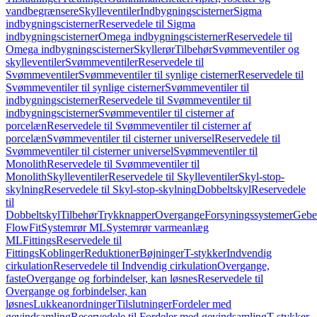
vandbegrænsere
Skylleventiler
Indbygningscisterner
Sigma
indbygningscisterner
Reservedele til Sigma
indbygningscisterner
Omega indbygningscisterner
Reservedele til
Omega indbygningscisterner
Skyllerør
Tilbehør
Svømmeventiler og
skylleventiler
Svømmeventiler
Reservedele til
Svømmeventiler
Svømmeventiler til synlige cisterner
Reservedele til
Svømmeventiler til synlige cisterner
Svømmeventiler til
indbygningscisterner
Reservedele til Svømmeventiler til
indbygningscisterner
Svømmeventiler til cisterner af
porcelæn
Reservedele til Svømmeventiler til cisterner af
porcelæn
Svømmeventiler til cisterner universel
Reservedele til
Svømmeventiler til cisterner universel
Svømmeventiler til
Monolith
Reservedele til Svømmeventiler til
Monolith
Skylleventiler
Reservedele til Skylleventiler
Skyl-stop-
skylning
Reservedele til Skyl-stop-skylning
Dobbeltskyl
Reservedele
til
Dobbeltskyl
Tilbehør
Trykknapper
Overgange
Forsyningssystemer
Geber
FlowFit
Systemrør ML
Systemrør varmeanlæg
ML
Fittings
Reservedele til
Fittings
Koblinger
Reduktioner
Bøjninger
T-stykker
Indvendig
cirkulation
Reservedele til Indvendig cirkulation
Overgange,
faste
Overgange og forbindelser, kan løsnes
Reservedele til
Overgange og forbindelser, kan
løsnes
Lukkeanordninger
Tilslutninger
Fordeler med
gevindsamling
Reservedele til Fordeler med gevindsamling
T-stykker