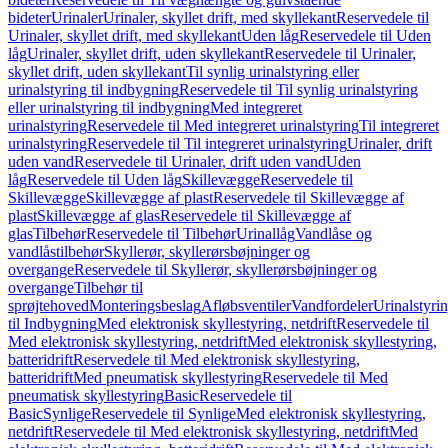
bideter
Urinaler
Urinaler, skyllet drift, med skyllekant
Reservedele til
Urinaler, skyllet drift, med skyllekant
Uden låg
Reservedele til Uden
låg
Urinaler, skyllet drift, uden skyllekant
Reservedele til Urinaler,
skyllet drift, uden skyllekant
Til synlig urinalstyring eller
urinalstyring til indbygning
Reservedele til Til synlig urinalstyring
eller urinalstyring til indbygning
Med integreret
urinalstyring
Reservedele til Med integreret urinalstyring
Til integreret
urinalstyring
Reservedele til Til integreret urinalstyring
Urinaler, drift
uden vand
Reservedele til Urinaler, drift uden vand
Uden
låg
Reservedele til Uden låg
Skillevægge
Reservedele til
Skillevægge
Skillevægge af plast
Reservedele til Skillevægge af
plast
Skillevægge af glas
Reservedele til Skillevægge af
glas
Tilbehør
Reservedele til Tilbehør
Urinallåg
Vandlåse og
vandlåstilbehør
Skyllerør, skyllerørsbøjninger og
overgange
Reservedele til Skyllerør, skyllerørsbøjninger og
overgange
Tilbehør til
sprøjtehoved
Monteringsbeslag
Afløbsventiler
Vandfordeler
Urinalstyri
til Indbygning
Med elektronisk skyllestyring, netdrift
Reservedele til
Med elektronisk skyllestyring, netdrift
Med elektronisk skyllestyring,
batteridrift
Reservedele til Med elektronisk skyllestyring,
batteridrift
Med pneumatisk skyllestyring
Reservedele til Med
pneumatisk skyllestyring
Basic
Reservedele til
Basic
Synlige
Reservedele til Synlige
Med elektronisk skyllestyring,
netdrift
Reservedele til Med elektronisk skyllestyring, netdrift
Med