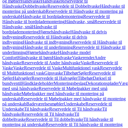
og møbler
Håndvaske
Håndvaske
Reservedele til
Håndvaske
Dobbeltvaske
Reservedele til Dobbeltvaske
Håndvaske til
montering på underskab
Reservedele til Håndvaske til montering på
underskab
Håndvaske til bordplademontering
Reservedele til
Håndvaske til bordplademontering
Håndvaske, små
Reservedele til
Håndvaske, små
Håndvaske til
bordplademontering
Hjørnehåndvaske
Håndvaske til delvis
indbygning
Reservedele til Håndvaske til delvis
indbygning
Håndvaske til indbygning
Reservedele til Håndvaske til
indbygning
Håndvaske til underlimning
Reservedele til Håndvaske til
underlimning
Hjørnehåndvaske
Håndvaske model
Comfort
Håndvaske til børn
Håndvaske
Vaskerender
Andre
håndvaske
Reservedele til Andre håndvaske
Vaske
Reservedele til
Vaske
Vaske
Reservedele til Vaske
Multifunktionel vask
Reservedele
til Multifunktionel vask
Gipsvaske
Tilbehør
Søjler
Reservedele til
Søjler
Halvsøjler
Reservedele til Halvsøjler
Tilbehør
Dæksel til
bundventil
Håndklædeholder
Monteringsbeslag
Dekorationsplader
Vægh
med små håndvaske
Reservedele til Møbelpakker med små
håndvaske
Møbelpakker med håndvaske til montering på
underskab
Reservedele til Møbelpakker med håndvaske til montering
på underskab
Badeværelsesmøbler
Underskabe
Reservedele til
Underskabe
Til håndvaske
Reservedele til Til håndvaske
Til
håndvaske
Reservedele til Til håndvaske
Til
dobbeltvaske
Reservedele til Til dobbeltvaske
Til håndvaske til
montering på underskab
Reservedele til Til håndvaske til montering