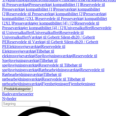
til Presseværktøj
Presseværktøj kompatibilitet [1]
Reservedele til
Presseværktøj kompatibilitet [1]
Presseværktøj kompatibilitet
[2]
Reservedele til Presseværktøj kompatibilitet [2]
Presseværktøj
kompatibilitet [2XL]
Reservedele til Presseværktøj kompatibilitet
[2XL]
Presseværktøjer kompatibilitet [4] / [2]
Reservedele til
Presseværktøjer kompatibilitet [4] / [2]
Universalkuffert
Reservedele
til Universalkuffert
Universalkuffert
Reservedele til
Universalkuffert
Værktøj til Geberit Silent-db20 / Geberit
PE
Reservedele til Værktøj til Geberit Silent-db20 / Geberit
PE
Elektrosvejseværktøj
Reservedele til
Elektrosvejseværktøj
Tilbehør til
elektrosvejseværktøj
Spejlsvejsningsværktøj
Reservedele til
Spejlsvejsningsværktøj
Tilbehør til
spejlsvejsningsværktøj
Reservedele til Tilbehør til
spejlsvejsningsværktøj
Rørbearbejdningsværktøj
Reservedele til
Rørbearbejdningsværktøj
Tilbehør til
rørbearbejdningsværktøj
Reservedele til Tilbehør til
rørbearbejdningsværktøj
Fjernbetjeninger
Fjernbetjeninger
Produktkategorier
Badeværelsesserier
Nyheder