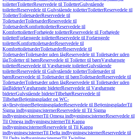
toiletter
Toiletter
Reservedele til Toiletter
Gulvstående
toiletter
Reservedele til Gulvstående toiletter
Toiletter
Reservedele til
Toiletter
Toiletsæder
Reservedele til
Toiletsæder
Toiletsæder
Reservedele til
Toiletsæder
Komforttoiletter
Reservedele til
Komforttoiletter
Forhøjede toiletter
Reservedele til Forhøjede
toiletter
Forlængede toiletter
Reservedele til Forlængede
toiletter
Komforttoiletsæder
Reservedele til
Komforttoiletsæder
Toiletsæder
Reservedele til
Toiletsæder
Toiletsæder uden låg
Reservedele til Toiletsæder uden
låg
Toiletter til børn
Reservedele til Toiletter til børn
Væghængte
toiletter
Reservedele til Væghængte toiletter
Gulvstående
toiletter
Reservedele til Gulvstående toiletter
Toiletsæder til
børn
Reservedele til Toiletsæder til børn
Toiletsæder
Reservedele til
Toiletsæder
Toiletsæder uden låg
Reservedele til Toiletsæder uden
låg
Bideter
Væghængte bideter
Reservedele til Væghængte
bideter
Gulvstående bideter
Tilbehør
Reservedele til
Tilbehør
Betjeningsplader og WC-
skyllestyringer
Betjeningsplader
Reservedele til Betjeningsplader
Til
Sigma indbygningscisterner
Reservedele til Til Sigma
indbygningscisterner
Til Omega indbygningscisterner
Reservedele til
Til Omega indbygningscisterner
Til Kappa
indbygningscisterner
Reservedele til Til Kappa
indbygningscisterner
Til Delta indbygningscisterner
Reservedele til
Til Delta indbygningscisterner
Til Twinline