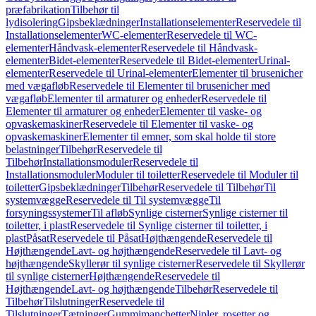
præfabrikation
Tilbehør til
lydisolering
Gipsbeklædninger
Installationselementer
Reservedele til
Installationselementer
WC-elementer
Reservedele til WC-
elementer
Håndvask-elementer
Reservedele til Håndvask-
elementer
Bidet-elementer
Reservedele til Bidet-elementer
Urinal-
elementer
Reservedele til Urinal-elementer
Elementer til brusenicher
med vægafløb
Reservedele til Elementer til brusenicher med
vægafløb
Elementer til armaturer og enheder
Reservedele til
Elementer til armaturer og enheder
Elementer til vaske- og
opvaskemaskiner
Reservedele til Elementer til vaske- og
opvaskemaskiner
Elementer til emner, som skal holde til store
belastninger
Tilbehør
Reservedele til
Tilbehør
Installationsmoduler
Reservedele til
Installationsmoduler
Moduler til toiletter
Reservedele til Moduler til
toiletter
Gipsbeklædninger
Tilbehør
Reservedele til Tilbehør
Til
systemvægge
Reservedele til Til systemvægge
Til
forsyningssystemer
Til afløb
Synlige cisterner
Synlige cisterner til
toiletter, i plast
Reservedele til Synlige cisterner til toiletter, i
plast
Påsat
Reservedele til Påsat
Højthængende
Reservedele til
Højthængende
Lavt- og højthængende
Reservedele til Lavt- og
højthængende
Skyllerør til synlige cisterner
Reservedele til Skyllerør
til synlige cisterner
Højthængende
Reservedele til
Højthængende
Lavt- og højthængende
Tilbehør
Reservedele til
Tilbehør
Tilslutninger
Reservedele til
Tilslutninger
Tætninger
Gummimanchetter
Nipler, rosetter og