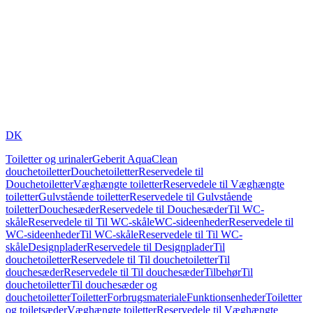
DK
Toiletter og urinaler
Geberit AquaClean
douchetoiletter
Douchetoiletter
Reservedele til
Douchetoiletter
Væghængte toiletter
Reservedele til Væghængte
toiletter
Gulvstående toiletter
Reservedele til Gulvstående
toiletter
Douchesæder
Reservedele til Douchesæder
Til WC-
skåle
Reservedele til Til WC-skåle
WC-sideenheder
Reservedele til
WC-sideenheder
Til WC-skåle
Reservedele til Til WC-
skåle
Designplader
Reservedele til Designplader
Til
douchetoiletter
Reservedele til Til douchetoiletter
Til
douchesæder
Reservedele til Til douchesæder
Tilbehør
Til
douchetoiletter
Til douchesæder og
douchetoiletter
Toiletter
Forbrugsmateriale
Funktionsenheder
Toiletter
og toiletsæder
Væghængte toiletter
Reservedele til Væghængte