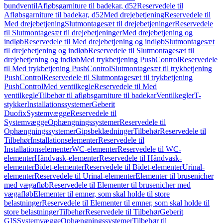
bundventil
Afløbsgarniture til badekar, d52
Reservedele til
Afløbsgarniture til badekar, d52
Med drejebetjening
Reservedele til
Med drejebetjening
Slutmontagesæt til drejebetjeninger
Reservedele
til Slutmontagesæt til drejebetjeninger
Med drejebetjening og
indløb
Reservedele til Med drejebetjening og indløb
Slutmontagesæt
til drejebetjening og indløb
Reservedele til Slutmontagesæt til
drejebetjening og indløb
Med trykbetjening PushControl
Reservedele
til Med trykbetjening PushControl
Slutmontagesæt til trykbetjening
PushControl
Reservedele til Slutmontagesæt til trykbetjening
PushControl
Med ventilkegle
Reservedele til Med
ventilkegle
Tilbehør til afløbsgarniture til badekar
Ventilkegler
T-
stykker
Installationssystemer
Geberit
Duofix
Systemvægge
Reservedele til
Systemvægge
Ophængningssystemer
Reservedele til
Ophængningssystemer
Gipsbeklædninger
Tilbehør
Reservedele til
Tilbehør
Installationselementer
Reservedele til
Installationselementer
WC-elementer
Reservedele til WC-
elementer
Håndvask-elementer
Reservedele til Håndvask-
elementer
Bidet-elementer
Reservedele til Bidet-elementer
Urinal-
elementer
Reservedele til Urinal-elementer
Elementer til brusenicher
med vægafløb
Reservedele til Elementer til brusenicher med
vægafløb
Elementer til emner, som skal holde til store
belastninger
Reservedele til Elementer til emner, som skal holde til
store belastninger
Tilbehør
Reservedele til Tilbehør
Geberit
GIS
Systemvægge
Ophængningssystemer
Tilbehør til