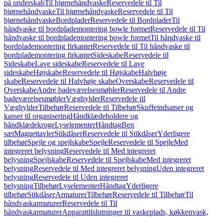
på underskab
Til hjørnehåndvaske
Reservedele til Til
hjørnehåndvaske
Til hjørnehåndvaske
Reservedele til Til
hjørnehåndvaske
Bordplader
Reservedele til Bordplader
Til
håndvaske til bordplademontering bowle formet
Reservedele til Til
håndvaske til bordplademontering bowle formet
Til håndvaske til
bordplademontering firkantet
Reservedele til Til håndvaske til
bordplademontering firkantet
Sideskabe
Reservedele til
Sideskabe
Lave sideskabe
Reservedele til Lave
sideskabe
Højskabe
Reservedele til Højskabe
Halvhøje
skabe
Reservedele til Halvhøje skabe
Overskabe
Reservedele til
Overskabe
Andre badeværelsesmøbler
Reservedele til Andre
badeværelsesmøbler
Væghylder
Reservedele til
Væghylder
Tilbehør
Reservedele til Tilbehør
Skuffeindsatser og
kasser til organisering
Håndklædeholdere og
håndklædekroge
Lyselementer
Håndtag
Ben
sæt
Magnettavler
Stikdåser
Reservedele til Stikdåser
Yderligere
tilbehør
Spejle og spejlskabe
Spejle
Reservedele til Spejle
Med
integreret belysning
Reservedele til Med integreret
belysning
Spejlskabe
Reservedele til Spejlskabe
Med integreret
belysning
Reservedele til Med integreret belysning
Uden integreret
belysning
Reservedele til Uden integreret
belysning
Tilbehør
Lyselementer
Håndtag
Yderligere
tilbehør
Stikdåser
Armaturer
Tilbehør
Reservedele til Tilbehør
Til
håndvaskarmaturer
Reservedele til Til
håndvaskarmaturer
Apparattilslutninger til vaskeplads, køkkenvask,