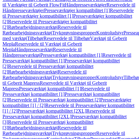
til Værktøjer til Geberit FlowFit
Håndpresseværktøjer
Reservedele til
Håndpresseværktøjer
Presseværktøjer kompatibilitet [1]
Reservedele
til Presseværktøjer kompatibilitet [1]
Presseværktøjer kompatibilitet
[2]
Reservedele til Presseværktøjer kompatibilitet
[2]
Rørbearbejdningsværktøj
Reservedele til
Rørbearbejdningsværktøj
Trykprøvningspropper
Kontroludstyr
Pressea
med værktøj
Tilbehør
Reservedele til Tilbehør
Værktøj til Geberit
Mepla
Reservedele til Værktøj til Geberit
Mepla
Håndpresseværktøj
Reservedele til
Håndpresseværktøj
Presseværktøj kompatibilitet [1]
Reservedele til
Presseværktøj kompatibilitet [1]
Presseværktøj kompatibilitet
[2]
Reservedele til Presseværktøj kompatibilitet
[2]
Rørbearbejdningsværktøj
Reservedele til
Rørbearbejdningsværktøj
Trykprøvningspropper
Kontroludstyr
Tilbehø
til Geberit Mapress
Reservedele til Værktøj til Geberit
Mapress
Presseværktøj kompatibilitet [1]
Reservedele til
Presseværktøj kompatibilitet [1]
Presseværktøj kompatibilitet
[2]
Reservedele til Presseværktøj kompatibilitet [2]
Presseværktøjer
kompatibilitet [1] / [2]
Reservedele til Presseværktøjer kompatibilitet
[1] / [2]
Presseværktøj kompatibilitet [2XL]
Reservedele til
Presseværktøj kompatibilitet [2XL]
Presseværktøj kompatibilitet
[3]
Reservedele til Presseværktøj kompatibilitet
[3]
Rørbearbejdningsværktøj
Reservedele til
Rørbearbejdningsværktøj
Trykprøvningspropper
Reservedele til
Trykprøvningspropper
Kontroludstyr
Tilbehør
Presseværktøj
Reservede