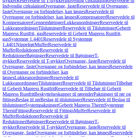
stykker
Reservedele til T-stykker
Indvendig cirkulation
Reservedele til
Indvendig cirkulation
Overgange, faste
Reservedele til Overgange,
faste
Overgange og forbindelser, kan løsnes
Reservedele til
Overgange og forbindelser, kan løsnes
Kompensatorer
Reservedele til
Kompensatorer
Gennemføringer
Lukkeanordninger
Reservedele til
Lukkeanordninger
Tilslutninger
Reservedele til Tilslutninger
Geberit
Mapress Rustfrit, gas
Reservedele til Geberit Mapress Rustfrit,
gas
Systemrør 1.4401
Reservedele til Systemrør
1.4401
Nippelrør
Muffer
Reservedele til
Muffer
Reduktioner
Reservedele til
Reduktioner
Bøjninger
Reservedele til Bøjninger
T-
stykker
Reservedele til T-stykker
Overgange, faste
Reservedele til
Overgange, faste
Overgange og forbindelser, kan løsnes
Reservedele
til Overgange og forbindelser, kan
løsnes
Lukkeanordninger
Reservedele til
Lukkeanordninger
Tilslutninger
Reservedele til Tilslutninger
Tilbehør
til Geberit Mapress Rustfrit
Reservedele til Tilbehør til Geberit
Mapress Rustfrit
Beskyttelseskapper til rørender
Pakninger til rør og
fittings
Beslag til rør
Beslag til tilslutninger
Reservedele til Beslag til
tilslutninger
Systempakninger
Geberit Mapress Therm
Systemrør
Therm
Fittings
Reservedele til Fittings
Muffer
Reservedele til
Muffer
Reduktioner
Reservedele til
Reduktioner
Bøjninger
Reservedele til Bøjninger
T-
stykker
Reservedele til T-stykker
Overgange, faste
Reservedele til
Overgange, faste
Overgange og forbindelser, kan løsnes
Reservedele