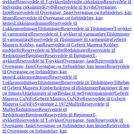
stykker
Reservedele til T-stykker
Indvendig cirkulation
Reservedele til
Indvendig cirkulation
Kryds
Reservedele til Kryds
Overgange,
faste
Reservedele til Overgange, faste
Overgange og forbindelser, kan
løsnes
Reservedele til Overgange og forbindelser, kan
løsnes
Lukkeanordninger
Reservedele til
Lukkeanordninger
Tilslutninger
Reservedele til Tilslutninger
T-stykker
til varmeanlæg
Reservedele til T-stykker til varmeanlæg
Tilslutninger
til varmeanlæg
Reservedele til Tilslutninger til varmeanlæg
Geberit
Mapress Kobber, gas
Reservedele til Geberit Mapress Kobber,
gas
Muffer
Reservedele til Muffer
Reduktioner
Reservedele til
Reduktioner
Bøjninger
Reservedele til Bøjninger
T-
stykker
Reservedele til T-stykker
Overgange, faste
Reservedele til
Overgange, faste
Overgange og forbindelser, kan løsnes
Reservedele
til Overgange og forbindelser, kan
løsnes
Lukkeanordninger
Reservedele til
Lukkeanordninger
Tilslutninger
Reservedele til Tilslutninger
Tilbehør
til Geberit Mapress Kobber
Isolering til tilslutninger
Pakninger til rør
og fittings
Afdækninger til rør
Beslag til rør
Systempakninger
Geberit
Mapress CuNiFe
Geberit Mapress CuNiFe
Reservedele til Geberit
Mapress CuNiFe
Systemrør 2.1972
Muffer
Reservedele til
Muffer
Reduktioner
Reservedele til
Reduktioner
Bøjninger
Reservedele til Bøjninger
T-
stykker
Reservedele til T-stykker
Overgange, faste
Reservedele til
Overgange, faste
Overgange og forbindelser, kan løsnes
Reservedele
til Overgange og forbindelser, kan