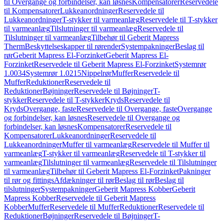
til Overgange og forbindelser, kan løsnes
Kompensatorer
Reservedele
til Kompensatorer
Lukkeanordninger
Reservedele til
Lukkeanordninger
T-stykker til varmeanlæg
Reservedele til T-stykker
til varmeanlæg
Tilslutninger til varmeanlæg
Reservedele til
Tilslutninger til varmeanlæg
Tilbehør til Geberit Mapress
Therm
Beskyttelseskapper til rørender
Systempakninger
Beslag til
rør
Geberit Mapress El-Forzinket
Geberit Mapress El-
Forzinket
Reservedele til Geberit Mapress El-Forzinket
Systemrør
1.0034
Systemrør 1.0215
Nippelrør
Muffer
Reservedele til
Muffer
Reduktioner
Reservedele til
Reduktioner
Bøjninger
Reservedele til Bøjninger
T-
stykker
Reservedele til T-stykker
Kryds
Reservedele til
Kryds
Overgange, faste
Reservedele til Overgange, faste
Overgange
og forbindelser, kan løsnes
Reservedele til Overgange og
forbindelser, kan løsnes
Kompensatorer
Reservedele til
Kompensatorer
Lukkeanordninger
Reservedele til
Lukkeanordninger
Muffer til varmeanlæg
Reservedele til Muffer til
varmeanlæg
T-stykker til varmeanlæg
Reservedele til T-stykker til
varmeanlæg
Tilslutninger til varmeanlæg
Reservedele til Tilslutninger
til varmeanlæg
Tilbehør til Geberit Mapress El-Forzinket
Pakninger
til rør og fittings
Afdækninger til rør
Beslag til rør
Beslag til
tilslutninger
Systempakninger
Geberit Mapress Kobber
Geberit
Mapress Kobber
Reservedele til Geberit Mapress
Kobber
Muffer
Reservedele til Muffer
Reduktioner
Reservedele til
Reduktioner
Bøjninger
Reservedele til Bøjninger
T-