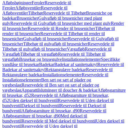
Afløbsbøjninger
Feroler
Reservedele til
Feroler
Afløbsventiler
Reservedele til
Afløbsventiler
Tilbehør
Reservedele til Tilbehør
Bruseniche og
badekar
Brusenicher
Gulvafløb til brusenicher med plant
gulv
Reservedele til Gulvafløb til brusenicher med plant gulv
Render
til brusenicher
Reservedele til Render til brusenicher
Tilbehør til
render til brusenicher
Reservedele til Tilbehør til render til
brusenicher
Gulvafløb til brusenicher
Reservedele til Gulvafløb til
brusenicher
Tilbehør til gulvafløb til brusenicher
Reservedele til
Tilbehør til gulvafløb til brusenicher
Vægafløb
Reservedele til
Vægafløb
Tilbehør til vægafløb
Reservedele til Tilbehør til
vægafløb
Brusekar og brusegulve
Installationselementer
Specifikke
vandlåse til brusekar
Badekar
Badekar af sanitetsakryl
Reservedele til
Badekar af sanitetsakryl
Rektangulære badekar
Reservedele til
Rektangulære badekar
Installationselementer
Reservedele til
Installationselementer
Ben sæt og sæt af plader og
vægbeslag
Reservedele til Ben sæt og sæt af plader og
vægbeslag
Apparattilslutninger til doucher & badekar
Afløbsgarniture
til brusekar, d52
Reservedele til Afløbsgarniture til brusekar,
d52
Uden dæksel til bundventil
Reservedele til Uden dæksel til
bundventil
Dæksel til bundventil
Reservedele til Dæksel til
bundventil
Afløbsgarniture til brusekar, d90
Reservedele til
Afløbsgarniture til brusekar, d90
Med dæksel til
bundventil
Reservedele til Med dæksel til bundventil
Uden dæksel til
bundventil
Reservedele til Uden dæksel til