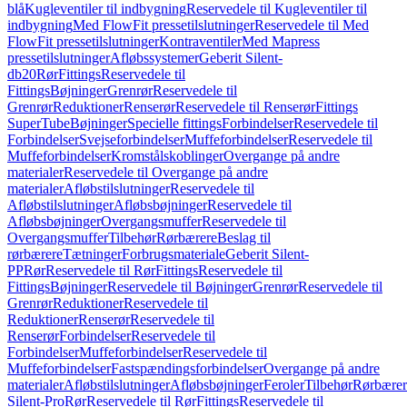
blå
Kugleventiler til indbygning
Reservedele til Kugleventiler til
indbygning
Med FlowFit pressetilslutninger
Reservedele til Med
FlowFit pressetilslutninger
Kontraventiler
Med Mapress
pressetilslutninger
Afløbssystemer
Geberit Silent-
db20
Rør
Fittings
Reservedele til
Fittings
Bøjninger
Grenrør
Reservedele til
Grenrør
Reduktioner
Renserør
Reservedele til Renserør
Fittings
SuperTube
Bøjninger
Specielle fittings
Forbindelser
Reservedele til
Forbindelser
Svejseforbindelser
Muffeforbindelser
Reservedele til
Muffeforbindelser
Kromstålskoblinger
Overgange på andre
materialer
Reservedele til Overgange på andre
materialer
Afløbstilslutninger
Reservedele til
Afløbstilslutninger
Afløbsbøjninger
Reservedele til
Afløbsbøjninger
Overgangsmuffer
Reservedele til
Overgangsmuffer
Tilbehør
Rørbærere
Beslag til
rørbærere
Tætninger
Forbrugsmateriale
Geberit Silent-
PP
Rør
Reservedele til Rør
Fittings
Reservedele til
Fittings
Bøjninger
Reservedele til Bøjninger
Grenrør
Reservedele til
Grenrør
Reduktioner
Reservedele til
Reduktioner
Renserør
Reservedele til
Renserør
Forbindelser
Reservedele til
Forbindelser
Muffeforbindelser
Reservedele til
Muffeforbindelser
Fastspændingsforbindelser
Overgange på andre
materialer
Afløbstilslutninger
Afløbsbøjninger
Feroler
Tilbehør
Rørbærer
Silent-Pro
Rør
Reservedele til Rør
Fittings
Reservedele til