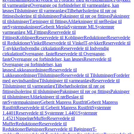
til varmeanlæg
Overgange og forbindelser til varmeanlæg, kan
løsnes
Tilslutninger til varmeanlæg
Tilbehør
Isolering til rør og
fittings
Isolering til tilslutninger
Pakninger til rør og fittings
Pakninger
til tilslutninger
Tætninger til fittings
Afdækninger til rør
Beslag til
rør
Systempakninger
Geberit Mepla
Systemrør ML
Systemrør
varmeanlæg ML
Fittings
Reservedele til
Fittings
Koblinger
Reservedele til Koblinger
Reduktioner
Reservedele
til Reduktioner
Vinkel
Reservedele til Vinkel
T-stykker
Reservedele til
T-stykker
Indvendig cirkulation
Reservedele til Indvendig
cirkulation
Overgange, faste
Reservedele til Overgange,
faste
Overgange og forbindelser, kan løsnes
Reservedele til
Overgange og forbindelser, kan
løsnes
Lukkeanordninger
Reservedele til
Lukkeanordninger
Tilslutninger
Reservedele til Tilslutninger
Fordeler
med gevindsamling
Tilslutninger til varmeanlæg
Reservedele til
Tilslutninger til varmeanlæg
Tilbehør
Isolering til rør og
fittings
Isolering til tilslutninger
Pakninger til rør og fittings
Pakninger
til tilslutninger
Afdækninger til rør
Beslag til
rør
Systempakninger
Geberit Mapress Rustfrit
Geberit Mapress
Rustfrit
Reservedele til Geberit Mapress Rustfrit
Systemrør
1.4401
Reservedele til Systemrør 1.4401
Systemrør
1.4521
Nippelrør
Muffer
Reservedele til
Muffer
Reduktioner
Reservedele til
Reduktioner
Bøjninger
Reservedele til Bøjninger
T-