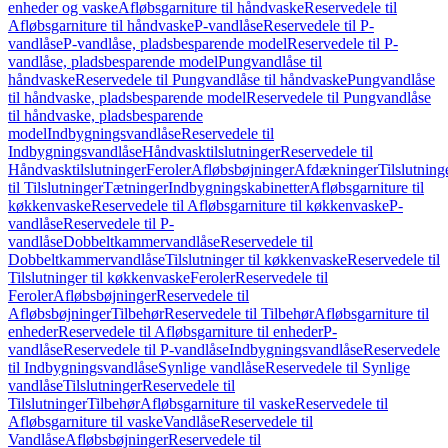
enheder og vaske
Afløbsgarniture til håndvaske
Reservedele til
Afløbsgarniture til håndvaske
P-vandlåse
Reservedele til P-
vandlåse
P-vandlåse, pladsbesparende model
Reservedele til P-
vandlåse, pladsbesparende model
Pungvandlåse til
håndvaske
Reservedele til Pungvandlåse til håndvaske
Pungvandlåse
til håndvaske, pladsbesparende model
Reservedele til Pungvandlåse
til håndvaske, pladsbesparende
model
Indbygningsvandlåse
Reservedele til
Indbygningsvandlåse
Håndvasktilslutninger
Reservedele til
Håndvasktilslutninger
Feroler
Afløbsbøjninger
Afdækninger
Tilslutning
til Tilslutninger
Tætninger
Indbygningskabinetter
Afløbsgarniture til
køkkenvaske
Reservedele til Afløbsgarniture til køkkenvaske
P-
vandlåse
Reservedele til P-
vandlåse
Dobbeltkammervandlåse
Reservedele til
Dobbeltkammervandlåse
Tilslutninger til køkkenvaske
Reservedele til
Tilslutninger til køkkenvaske
Feroler
Reservedele til
Feroler
Afløbsbøjninger
Reservedele til
Afløbsbøjninger
Tilbehør
Reservedele til Tilbehør
Afløbsgarniture til
enheder
Reservedele til Afløbsgarniture til enheder
P-
vandlåse
Reservedele til P-vandlåse
Indbygningsvandlåse
Reservedele
til Indbygningsvandlåse
Synlige vandlåse
Reservedele til Synlige
vandlåse
Tilslutninger
Reservedele til
Tilslutninger
Tilbehør
Afløbsgarniture til vaske
Reservedele til
Afløbsgarniture til vaske
Vandlåse
Reservedele til
Vandlåse
Afløbsbøjninger
Reservedele til