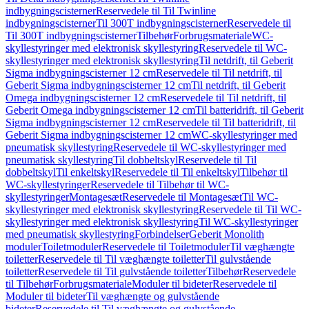
indbygningscisterner
Reservedele til Til Twinline
indbygningscisterner
Til 300T indbygningscisterner
Reservedele til
Til 300T indbygningscisterner
Tilbehør
Forbrugsmateriale
WC-
skyllestyringer med elektronisk skyllestyring
Reservedele til WC-
skyllestyringer med elektronisk skyllestyring
Til netdrift, til Geberit
Sigma indbygningscisterner 12 cm
Reservedele til Til netdrift, til
Geberit Sigma indbygningscisterner 12 cm
Til netdrift, til Geberit
Omega indbygningscisterner 12 cm
Reservedele til Til netdrift, til
Geberit Omega indbygningscisterner 12 cm
Til batteridrift, til Geberit
Sigma indbygningscisterner 12 cm
Reservedele til Til batteridrift, til
Geberit Sigma indbygningscisterner 12 cm
WC-skyllestyringer med
pneumatisk skyllestyring
Reservedele til WC-skyllestyringer med
pneumatisk skyllestyring
Til dobbeltskyl
Reservedele til Til
dobbeltskyl
Til enkeltskyl
Reservedele til Til enkeltskyl
Tilbehør til
WC-skyllestyringer
Reservedele til Tilbehør til WC-
skyllestyringer
Montagesæt
Reservedele til Montagesæt
Til WC-
skyllestyringer med elektronisk skyllestyring
Reservedele til Til WC-
skyllestyringer med elektronisk skyllestyring
Til WC-skyllestyringer
med pneumatisk skyllestyring
Forbindelser
Geberit Monolith
moduler
Toiletmoduler
Reservedele til Toiletmoduler
Til væghængte
toiletter
Reservedele til Til væghængte toiletter
Til gulvstående
toiletter
Reservedele til Til gulvstående toiletter
Tilbehør
Reservedele
til Tilbehør
Forbrugsmateriale
Moduler til bideter
Reservedele til
Moduler til bideter
Til væghængte og gulvstående
bideter
Reservedele til Til væghængte og gulvstående