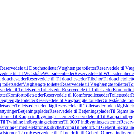
Reservedele til Douchetoiletter
Væghængte toiletter
Reservedele til Væg
vedele til Til WC-skåle
WC-sideenheder
Reservedele til WC-sideenhede
l douchesæder
Reservedele til Til douchesæder
Tilbehør
Til douchetoilett
g toiletsæder
Væghængte toiletter
Reservedele til Væghængte toiletter
Toi
vedele til Toiletsæder
Toiletsæder
Reservedele til Toiletsæder
Komforttoil
tter
Komforttoiletsæder
Reservedele til Komforttoiletsæder
Toiletsæder
R
æghængte toiletter
Reservedele til Væghængte toiletter
Gulvstående toil
iletsæder
Toiletsæder uden låg
Reservedele til Toiletsæder uden låg
Bidet
styringer
Betjeningsplader
Reservedele til Betjeningsplader
Til Sigma in
sterner
Til Kappa indbygningscisterner
Reservedele til Til Kappa indbyg
 Til Twinline indbygningscisterner
Til 300T indbygningscisterner
Reserve
styringer med elektronisk skyllestyring
Til netdrift, til Geberit Sigma 
scisterner 12 cm
Reservedele til Til netdrift, til Geberit Omega indbygn