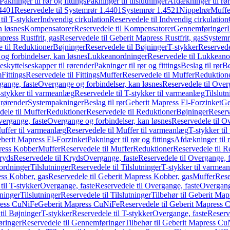
Pakninger til rør og fittings
Pakninger til tilslutninger
Afdækninger til rør
4401
Reservedele til Systemrør 1.4401
Systemrør 1.4521
Nippelrør
Muffe
til T-stykker
Indvendig cirkulation
Reservedele til Indvendig cirkulation
n løsnes
Kompensatorer
Reservedele til Kompensatorer
Gennemføringer
press Rustfrit, gas
Reservedele til Geberit Mapress Rustfrit, gas
Systemr
 til Reduktioner
Bøjninger
Reservedele til Bøjninger
T-stykker
Reservede
og forbindelser, kan løsnes
Lukkeanordninger
Reservedele til Lukkeano
eskyttelseskapper til rørender
Pakninger til rør og fittings
Beslag til rør
Be
m
Fittings
Reservedele til Fittings
Muffer
Reservedele til Muffer
Reduktion
gange, faste
Overgange og forbindelser, kan løsnes
Reservedele til Over
-stykker til varmeanlæg
Reservedele til T-stykker til varmeanlæg
Tilslut
 rørender
Systempakninger
Beslag til rør
Geberit Mapress El-Forzinket
Ge
dele til Muffer
Reduktioner
Reservedele til Reduktioner
Bøjninger
Reserv
vergange, faste
Overgange og forbindelser, kan løsnes
Reservedele til O
uffer til varmeanlæg
Reservedele til Muffer til varmeanlæg
T-stykker ti
eberit Mapress El-Forzinket
Pakninger til rør og fittings
Afdækninger til 
press Kobber
Muffer
Reservedele til Muffer
Reduktioner
Reservedele til R
ryds
Reservedele til Kryds
Overgange, faste
Reservedele til Overgange, f
ordninger
Tilslutninger
Reservedele til Tilslutninger
T-stykker til varmea
ss Kobber, gas
Reservedele til Geberit Mapress Kobber, gas
Muffer
Rese
til T-stykker
Overgange, faste
Reservedele til Overgange, faste
Overgange
ninger
Tilslutninger
Reservedele til Tilslutninger
Tilbehør til Geberit Ma
ress CuNiFe
Geberit Mapress CuNiFe
Reservedele til Geberit Mapress
til Bøjninger
T-stykker
Reservedele til T-stykker
Overgange, faste
Reserv
ringer
Reservedele til Gennemføringer
Tilbehør til Geberit Mapress C