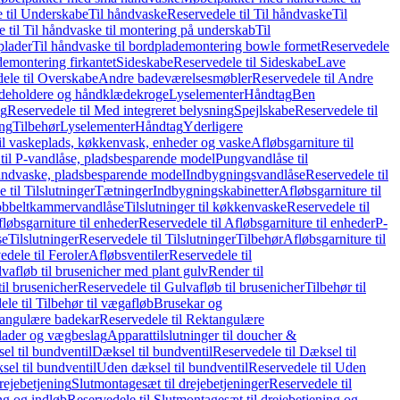
 til Underskabe
Til håndvaske
Reservedele til Til håndvaske
Til
 til Til håndvaske til montering på underskab
Til
plader
Til håndvaske til bordplademontering bowle formet
Reservedele
demontering firkantet
Sideskabe
Reservedele til Sideskabe
Lave
ele til Overskabe
Andre badeværelsesmøbler
Reservedele til Andre
eholdere og håndklædekroge
Lyselementer
Håndtag
Ben
ng
Reservedele til Med integreret belysning
Spejlskabe
Reservedele til
ing
Tilbehør
Lyselementer
Håndtag
Yderligere
til vaskeplads, køkkenvask, enheder og vaske
Afløbsgarniture til
til P-vandlåse, pladsbesparende model
Pungvandlåse til
håndvaske, pladsbesparende model
Indbygningsvandlåse
Reservedele til
 til Tilslutninger
Tætninger
Indbygningskabinetter
Afløbsgarniture til
Dobbeltkammervandlåse
Tilslutninger til køkkenvaske
Reservedele til
løbsgarniture til enheder
Reservedele til Afløbsgarniture til enheder
P-
se
Tilslutninger
Reservedele til Tilslutninger
Tilbehør
Afløbsgarniture til
edele til Feroler
Afløbsventiler
Reservedele til
lvafløb til brusenicher med plant gulv
Render til
il brusenicher
Reservedele til Gulvafløb til brusenicher
Tilbehør til
le til Tilbehør til vægafløb
Brusekar og
angulære badekar
Reservedele til Rektangulære
plader og vægbeslag
Apparattilslutninger til doucher &
el til bundventil
Dæksel til bundventil
Reservedele til Dæksel til
el til bundventil
Uden dæksel til bundventil
Reservedele til Uden
rejebetjening
Slutmontagesæt til drejebetjeninger
Reservedele til
ng og indløb
Reservedele til Slutmontagesæt til drejebetjening og