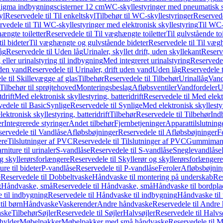
it Sigma indbygningscisterner 12 cm
WC-skyllestyringer med pneumatisk s
yl
Reservedele til Til enkeltskyl
Tilbehør til WC-skyllestyringer
Reservede
rvedele til Til WC-skyllestyringer med elektronisk skyllestyring
Til WC-
ængte toiletter
Reservedele til Til væghængte toiletter
Til gulvstående toi
il bideter
Til væghængte og gulvstående bideter
Reservedele til Til væg
åg
Reservedele til Uden låg
Urinaler, skyllet drift, uden skyllekant
Reserve
 eller urinalstyring til indbygning
Med integreret urinalstyring
Reservedel
uden vand
Reservedele til Urinaler, drift uden vand
Uden låg
Reservedele t
e til Skillevægge af glas
Tilbehør
Reservedele til Tilbehør
Urinallåg
Vand
Tilbehør til sprøjtehoved
Monteringsbeslag
Afløbsventiler
Vandfordeler
U
drift
Med elektronisk skyllestyring, batteridrift
Reservedele til Med elektr
edele til Basic
Synlige
Reservedele til Synlige
Med elektronisk skyllestyr
ektronisk skyllestyring, batteridrift
Tilbehør
Reservedele til Tilbehør
Ind
er
Integrerede styringer
Andet tilbehør
Fjernbetjeninger
Apparattilslutninger
ervedele til Vandlåse
Afløbsbøjninger
Reservedele til Afløbsbøjninger
F
ere
Tilslutninger af PVC
Reservedele til Tilslutninger af PVC
Gummimanc
niture til urinaler
S-vandlåse
Reservedele til S-vandlåse
Sneglevandlåse
g skyllerørsforlængere
Reservedele til Skyllerør og skyllerørsforlængere
re til bideter
P-vandlåse
Reservedele til P-vandlåse
Feroler
Afløbsbøjnin
e
Reservedele til Dobbeltvaske
Håndvaske til montering på underskab
Res
g
Håndvaske, små
Reservedele til Håndvaske, små
Håndvaske til bordpl
 til indbygning
Reservedele til Håndvaske til indbygning
Håndvaske til
il børn
Håndvaske
Vaskerender
Andre håndvaske
Reservedele til Andre
aske
Tilbehør
Søjler
Reservedele til Søjler
Halvsøjler
Reservedele til Halvs
ylder
Møbelpakker
Møbelpakker med små håndvaske
Reservedele til