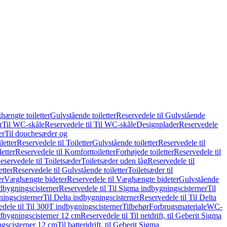
hængte toiletter
Gulvstående toiletter
Reservedele til Gulvstående
r
Til WC-skåle
Reservedele til Til WC-skåle
Designplader
Reservedele
er
Til douchesæder og
letter
Reservedele til Toiletter
Gulvstående toiletter
Reservedele til
etter
Reservedele til Komforttoiletter
Forhøjede toiletter
Reservedele til
eservedele til Toiletsæder
Toiletsæder uden låg
Reservedele til
etter
Reservedele til Gulvstående toiletter
Toiletsæder til
er
Væghængte bideter
Reservedele til Væghængte bideter
Gulvstående
dbygningscisterner
Reservedele til Til Sigma indbygningscisterner
Til
ningscisterner
Til Delta indbygningscisterner
Reservedele til Til Delta
dele til Til 300T indbygningscisterner
Tilbehør
Forbrugsmateriale
WC-
indbygningscisterner 12 cm
Reservedele til Til netdrift, til Geberit Sigma
ingscisterner 12 cm
Til batteridrift, til Geberit Sigma