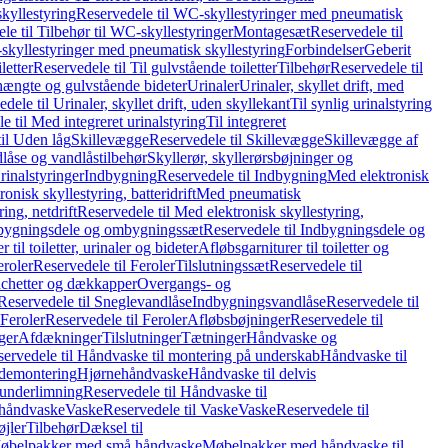
kyllestyring
Reservedele til WC-skyllestyringer med pneumatisk
le til Tilbehør til WC-skyllestyringer
Montagesæt
Reservedele til
skyllestyringer med pneumatisk skyllestyring
Forbindelser
Geberit
letter
Reservedele til Til gulvstående toiletter
Tilbehør
Reservedele til
hængte og gulvstående bideter
Urinaler
Urinaler, skyllet drift, med
dele til Urinaler, skyllet drift, uden skyllekant
Til synlig urinalstyring
e til Med integreret urinalstyring
Til integreret
il Uden låg
Skillevægge
Reservedele til Skillevægge
Skillevægge af
låse og vandlåstilbehør
Skyllerør, skyllerørsbøjninger og
rinalstyringer
Indbygning
Reservedele til Indbygning
Med elektronisk
onisk skyllestyring, batteridrift
Med pneumatisk
ing, netdrift
Reservedele til Med elektronisk skyllestyring,
bygningsdele og ombygningssæt
Reservedele til Indbygningsdele og
 til toiletter, urinaler og bideter
Afløbsgarniturer til toiletter og
eroler
Reservedele til Feroler
Tilslutningssæt
Reservedele til
hetter og dækkapper
Overgangs- og
Reservedele til Sneglevandlåse
Indbygningsvandlåse
Reservedele til
Feroler
Reservedele til Feroler
Afløbsbøjninger
Reservedele til
ger
Afdækninger
Tilslutninger
Tætninger
Håndvaske og
ervedele til Håndvaske til montering på underskab
Håndvaske til
ademontering
Hjørnehåndvaske
Håndvaske til delvis
 underlimning
Reservedele til Håndvaske til
 håndvaske
Vaske
Reservedele til Vaske
Vaske
Reservedele til
øjler
Tilbehør
Dæksel til
 Møbelpakker med små håndvaske
Møbelpakker med håndvaske til