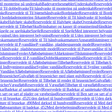
il montering på underskab
Badeværelsesmøbler
Underskabe
Reservedele
il Til dobbeltvaske
Til håndvaske til montering på underskab
Reservedele
ske
Reservedele til Til hjørnehåndvaske
Bordplader
Reservedele til Bord
il bordplademontering firkantet
Reservedele til Til håndvaske til bordpla
skabe
Halvhøje skabe
Reservedele til Halvhøje skabe
Overskabe
Reserved
ervedele til Tilbehør
Skuffeindsatser og kasser til organisering
Håndklæd
Spejle og spejlskabe
Spejle
Reservedele til Spejle
Med integreret belysni
lysning
Uden integreret belysning
Reservedele til Uden integreret belysn
askarmaturer
Reservedele til Til håndvaskarmaturer
Apparattilslutninger 
ervedele til P-vandlåse
P-vandlåse, pladsbesparende model
Reservedele 
il håndvaske, pladsbesparende model
Reservedele til Pungvandlåse til 
lslutninger
Feroler
Afløbsbøjninger
Afdækninger
Tilslutninger
Reservedele
se
Reservedele til P-vandlåse
Dobbeltkammervandlåse
Reservedele til 
inger
Reservedele til Afløbsbøjninger
Tilbehør
Reservedele til Tilbehør
Af
til Indbygningsvandlåse
Synlige vandlåse
Reservedele til Synlige vandlå
l Vandlåse
Afløbsbøjninger
Reservedele til Afløbsbøjninger
Feroler
Reserv
Brusenicher
Gulvafløb til brusenicher med plant gulv
Reservedele til Gu
l brusenicher
Reservedele til Tilbehør til render til brusenicher
Gulvafløb t
enicher
Vægafløb
Reservedele til Vægafløb
Tilbehør til vægafløb
Reservede
kar
Badekar af sanitetsakryl
Reservedele til Badekar af sanitetsakryl
Rekt
 sæt og sæt af plader og vægbeslag
Reservedele til Ben sæt og sæt af 
e til brusekar, d52
Uden dæksel til bundventil
Reservedele til Uden dæks
ture til brusekar, d90
Med dæksel til bundventil
Reservedele til Med dæks
fløbsgarniture til badekar, d52
Med drejebetjening
Reservedele til Med d
vedele til Med drejebetjening og indløb
Slutmontagesæt til drejebetjeni