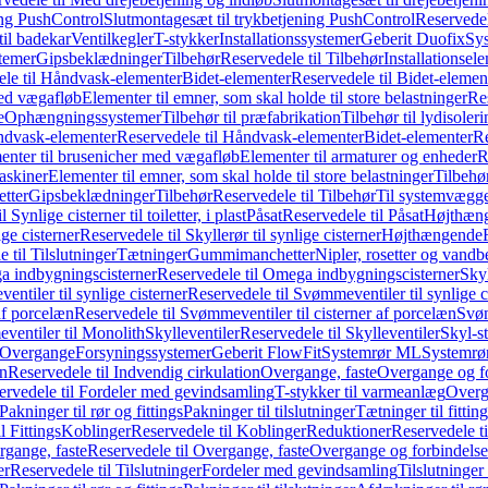
ing PushControl
Slutmontagesæt til trykbetjening PushControl
Reservedel
til badekar
Ventilkegler
T-stykker
Installationssystemer
Geberit Duofix
Sy
temer
Gipsbeklædninger
Tilbehør
Reservedele til Tilbehør
Installationsel
ele til Håndvask-elementer
Bidet-elementer
Reservedele til Bidet-elemen
med vægafløb
Elementer til emner, som skal holde til store belastninger
Res
e
Ophængningssystemer
Tilbehør til præfabrikation
Tilbehør til lydisoler
dvask-elementer
Reservedele til Håndvask-elementer
Bidet-elementer
Re
menter til brusenicher med vægafløb
Elementer til armaturer og enheder
R
askiner
Elementer til emner, som skal holde til store belastninger
Tilbehø
etter
Gipsbeklædninger
Tilbehør
Reservedele til Tilbehør
Til systemvægg
 Synlige cisterner til toiletter, i plast
Påsat
Reservedele til Påsat
Højthæn
ige cisterner
Reservedele til Skyllerør til synlige cisterner
Højthængende
 til Tilslutninger
Tætninger
Gummimanchetter
Nipler, rosetter og vand
 indbygningscisterner
Reservedele til Omega indbygningscisterner
Skyl
ntiler til synlige cisterner
Reservedele til Svømmeventiler til synlige c
af porcelæn
Reservedele til Svømmeventiler til cisterner af porcelæn
Svøm
ventiler til Monolith
Skylleventiler
Reservedele til Skylleventiler
Skyl-s
Overgange
Forsyningssystemer
Geberit FlowFit
Systemrør ML
Systemrø
on
Reservedele til Indvendig cirkulation
Overgange, faste
Overgange og fo
ervedele til Fordeler med gevindsamling
T-stykker til varmeanlæg
Overg
Pakninger til rør og fittings
Pakninger til tilslutninger
Tætninger til fittin
l Fittings
Koblinger
Reservedele til Koblinger
Reduktioner
Reservedele t
gange, faste
Reservedele til Overgange, faste
Overgange og forbindelser
er
Reservedele til Tilslutninger
Fordeler med gevindsamling
Tilslutninger