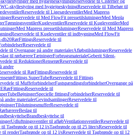
skyllestyringer med hygiejneskylning
Reservedele til Cisterner og
og WC-skyllestyring med hygiejneskylning
Reservedele til Tilbehør til
ædeventiler
Reservedele til Ligesædeventiler
Med Mapress
ninger
Reservedele til Med FlowFit pressetilslutninger
Med Mepla
ger
Tømningsventiler
Kugleventiler
Reservedele til Kugleventiler
Med
lutninger
Med Mapress pressetilslutninger
Reservedele til Med Mapress
ygning
Reservedele til Kugleventiler til indbygning
Med FlowFit
t-db20
Rør
Fittings
Reservedele til
Forbindelser
Reservedele til
dele til Overgange på andre materialer
Afløbstilslutninger
Reservedele
slag til rørbærere
Tætninger
Forbrugsmateriale
Geberit Silent-
vedele til Reduktioner
Renserør
Reservedele til
å andre
eservedele til Rør
Fittings
Reservedele til
enserør
Fittings SuperTube
Reservedele til Fittings
rvedele til Muffeforbindelser
Fastspændingsforbindelser
Overgange på
PE
Rør
Fittings
Reservedele til
SuperTube
Bøjninger
Specielle fittings
Forbindelser
Reservedele til
på andre materialer
Gevindsamlinger
Reservedele til
øjninger
Tilslutningsmuffer
Reservedele til
Rørbærere
Beslag til
ndbeskyttelse
Brandbeskyttelse til
inger
Udluftningsventiler til afløb
Ventilationsventiler
Reservedele til
til Tagbrønde op til 12 l/s
Tagbrønde op til 25 liter/s
Reservedele til
 til render
Tagbrønde op til 12 l/s
Reservedele til Tagbrønde op til 12