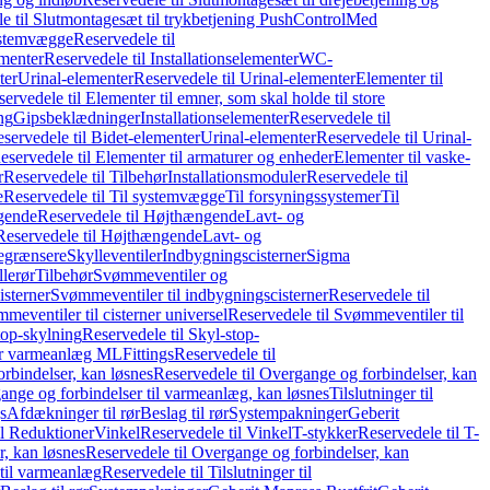
e til Slutmontagesæt til trykbetjening PushControl
Med
stemvægge
Reservedele til
ementer
Reservedele til Installationselementer
WC-
ter
Urinal-elementer
Reservedele til Urinal-elementer
Elementer til
ervedele til Elementer til emner, som skal holde til store
ing
Gipsbeklædninger
Installationselementer
Reservedele til
servedele til Bidet-elementer
Urinal-elementer
Reservedele til Urinal-
eservedele til Elementer til armaturer og enheder
Elementer til vaske-
r
Reservedele til Tilbehør
Installationsmoduler
Reservedele til
e
Reservedele til Til systemvægge
Til forsyningssystemer
Til
gende
Reservedele til Højthængende
Lavt- og
Reservedele til Højthængende
Lavt- og
begrænsere
Skylleventiler
Indbygningscisterner
Sigma
lerør
Tilbehør
Svømmeventiler og
isterner
Svømmeventiler til indbygningscisterner
Reservedele til
meventiler til cisterner universel
Reservedele til Svømmeventiler til
top-skylning
Reservedele til Skyl-stop-
r varmeanlæg ML
Fittings
Reservedele til
rbindelser, kan løsnes
Reservedele til Overgange og forbindelser, kan
ange og forbindelser til varmeanlæg, kan løsnes
Tilslutninger til
gs
Afdækninger til rør
Beslag til rør
Systempakninger
Geberit
il Reduktioner
Vinkel
Reservedele til Vinkel
T-stykker
Reservedele til T-
, kan løsnes
Reservedele til Overgange og forbindelser, kan
 til varmeanlæg
Reservedele til Tilslutninger til