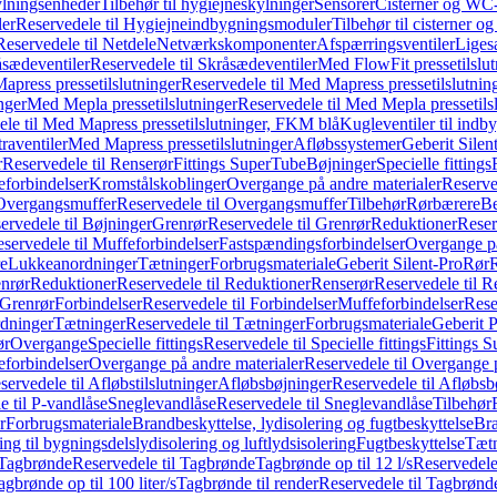
ylningsenheder
Tilbehør til hygiejneskylninger
Sensorer
Cisterner og WC-
er
Reservedele til Hygiejneindbygningsmoduler
Tilbehør til cisterner 
Reservedele til Netdele
Netværkskomponenter
Afspærringsventiler
Liges
sædeventiler
Reservedele til Skråsædeventiler
Med FlowFit pressetilslut
press pressetilslutninger
Reservedele til Med Mapress pressetilslutnin
nger
Med Mepla pressetilslutninger
Reservedele til Med Mepla pressetils
le til Med Mapress pressetilslutninger, FKM blå
Kugleventiler til indb
raventiler
Med Mapress pressetilslutninger
Afløbssystemer
Geberit Silen
r
Reservedele til Renserør
Fittings SuperTube
Bøjninger
Specielle fittings
eforbindelser
Kromstålskoblinger
Overgange på andre materialer
Reserve
Overgangsmuffer
Reservedele til Overgangsmuffer
Tilbehør
Rørbærere
Be
ervedele til Bøjninger
Grenrør
Reservedele til Grenrør
Reduktioner
Reser
servedele til Muffeforbindelser
Fastspændingsforbindelser
Overgange p
e
Lukkeanordninger
Tætninger
Forbrugsmateriale
Geberit Silent-Pro
Rør
R
enrør
Reduktioner
Reservedele til Reduktioner
Renserør
Reservedele til R
 Grenrør
Forbindelser
Reservedele til Forbindelser
Muffeforbindelser
Rese
dninger
Tætninger
Reservedele til Tætninger
Forbrugsmateriale
Geberit 
ør
Overgange
Specielle fittings
Reservedele til Specielle fittings
Fittings 
eforbindelser
Overgange på andre materialer
Reservedele til Overgange 
servedele til Afløbstilslutninger
Afløbsbøjninger
Reservedele til Afløbsb
e til P-vandlåse
Sneglevandlåse
Reservedele til Sneglevandlåse
Tilbehør
r
Forbrugsmateriale
Brandbeskyttelse, lydisolering og fugtbeskyttelse
Bra
ring til bygningsdelslydisolering og luftlydsisolering
Fugtbeskyttelse
Tætn
Tagbrønde
Reservedele til Tagbrønde
Tagbrønde op til 12 l/s
Reservedele 
agbrønde op til 100 liter/s
Tagbrønde til render
Reservedele til Tagbrønde