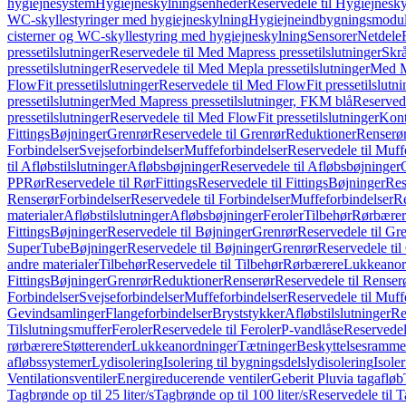
hygiejnesystem
Hygiejneskylningsenheder
Reservedele til Hygiejnesk
WC-skyllestyringer med hygiejneskylning
Hygiejneindbygningsmodul
cisterner og WC-skyllestyring med hygiejneskylning
Sensorer
Netdele
pressetilslutninger
Reservedele til Med Mapress pressetilslutninger
Skrå
pressetilslutninger
Reservedele til Med Mepla pressetilslutninger
Med Ma
FlowFit pressetilslutninger
Reservedele til Med FlowFit pressetilslutni
pressetilslutninger
Med Mapress pressetilslutninger, FKM blå
Reservede
pressetilslutninger
Reservedele til Med FlowFit pressetilslutninger
Kont
Fittings
Bøjninger
Grenrør
Reservedele til Grenrør
Reduktioner
Renserø
Forbindelser
Svejseforbindelser
Muffeforbindelser
Reservedele til Muff
til Afløbstilslutninger
Afløbsbøjninger
Reservedele til Afløbsbøjninger
PP
Rør
Reservedele til Rør
Fittings
Reservedele til Fittings
Bøjninger
Res
Renserør
Forbindelser
Reservedele til Forbindelser
Muffeforbindelser
Re
materialer
Afløbstilslutninger
Afløbsbøjninger
Feroler
Tilbehør
Rørbærer
Fittings
Bøjninger
Reservedele til Bøjninger
Grenrør
Reservedele til Gr
SuperTube
Bøjninger
Reservedele til Bøjninger
Grenrør
Reservedele til
andre materialer
Tilbehør
Reservedele til Tilbehør
Rørbærere
Lukkeanor
Fittings
Bøjninger
Grenrør
Reduktioner
Renserør
Reservedele til Renser
Forbindelser
Svejseforbindelser
Muffeforbindelser
Reservedele til Muff
Gevindsamlinger
Flangeforbindelser
Bryststykker
Afløbstilslutninger
Re
Tilslutningsmuffer
Feroler
Reservedele til Feroler
P-vandlåse
Reservedel
rørbærere
Støtterender
Lukkeanordninger
Tætninger
Beskyttelsesramme
afløbssystemer
Lydisolering
Isolering til bygningsdelslydisolering
Isole
Ventilationsventiler
Energireducerende ventiler
Geberit Pluvia tagafløb
Tagbrønde op til 25 liter/s
Tagbrønde op til 100 liter/s
Reservedele til T