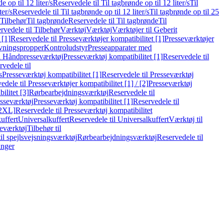
e op til 12 liter/s
Reservedele til Til tagbrønde op til 12 liter/s
Til
ter/s
Reservedele til Til tagbrønde op til 12 liter/s
Til tagbrønde op til 25
 Tilbehør
Til tagbrønde
Reservedele til Til tagbrønde
Til
rvedele til Tilbehør
Værktøj
Værktøj
Værktøjer til Geberit
 [1]
Reservedele til Presseværktøjer kompatibilitet [1]
Presseværktøjer
vningspropper
Kontroludstyr
Presseapparater med
il Håndpresseværktøj
Presseværktøj kompatibilitet [1]
Reservedele til
vedele til
s
Presseværktøj kompatibilitet [1]
Reservedele til Presseværktøj
edele til Presseværktøjer kompatibilitet [1] / [2]
Presseværktøj
ilitet [3]
Rørbearbejdningsværktøj
Reservedele til
esseværktøj
Presseværktøj kompatibilitet [1]
Reservedele til
[2XL]
Reservedele til Presseværktøj kompatibilitet
uffert
Universalkuffert
Reservedele til Universalkuffert
Værktøj til
seværktøj
Tilbehør til
til spejlsvejsningsværktøj
Rørbearbejdningsværktøj
Reservedele til
inger