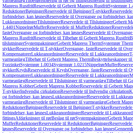
varmeanlæg
Tilbehør
Isolering til rør og fittings
Isolering til tilslutninger
Mapress Rustfrit
Reservedele til Geberit Mapress Rustfrit
Systemrør 1.
Reduktioner
Bøjninger
Reservedele til Bøjninger
T-stykker
Reservedele 
forbindelser, kan løsnes
Reservedele til Overgange og forbindelser, ka
Lukkeanordninger
Tilslutninger
Reservedele til Tilslutninger
Geberit Ma
1.4401
Nippelrør
Muffer
Reservedele til Muffer
Reduktioner
Reservedele
faste
Overgange og forbindelser, kan løsnes
Reservedele til Overgange 
Mapress Rustfrit
Reservedele til Tilbehør til Geberit Mapress Rustfrit
B
tilslutninger
Systempakninger
Geberit Mapress Therm
Systemrør Ther
stykker
Reservedele til T-stykker
Overgange, faste
Reservedele til Over
Kompensatorer
Lukkeanordninger
Reservedele til Lukkeanordninger
T
varmeanlæg
Tilbehør til Geberit Mapress Therm
Beskyttelseskapper til
Forzinket
Systemrør 1.0034
Systemrør 1.0215
Nippelrør
Muffer
Reserve
stykker
Kryds
Reservedele til Kryds
Overgange, faste
Reservedele til O
Kompensatorer
Lukkeanordninger
Reservedele til Lukkeanordninger
M
varmeanlæg
Reservedele til Tilslutninger til varmeanlæg
Tilbehør til G
Mapress Kobber
Geberit Mapress Kobber
Reservedele til Geberit Ma
T-stykker
Indvendig cirkulation
Reservedele til Indvendig cirkulation
K
og forbindelser, kan løsnes
Lukkeanordninger
Reservedele til Lukkean
varmeanlæg
Reservedele til Tilslutninger til varmeanlæg
Geberit Mapre
Reduktioner
Bøjninger
Reservedele til Bøjninger
T-stykker
Reservedele 
forbindelser, kan løsnes
Lukkeanordninger
Reservedele til Lukkeanord
fittings
Afdækninger til rør
Beslag til rør
Systempakninger
Geberit Map
Muffer
Reduktioner
Reservedele til Reduktioner
Bøjninger
Reservedele 
løsnes
Reservedele til Overgange og forbindelser, kan løsnes
Gennemfø