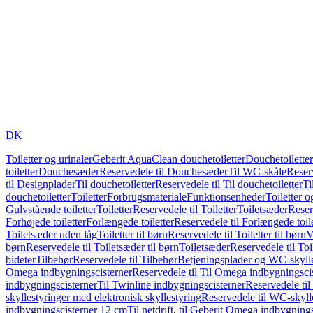
DK
Toiletter og urinaler
Geberit AquaClean douchetoiletter
Douchetoiletter
toiletter
Douchesæder
Reservedele til Douchesæder
Til WC-skåle
Reser
til Designplader
Til douchetoiletter
Reservedele til Til douchetoiletter
Ti
douchetoiletter
Toiletter
Forbrugsmateriale
Funktionsenheder
Toiletter o
Gulvstående toiletter
Toiletter
Reservedele til Toiletter
Toiletsæder
Reser
Forhøjede toiletter
Forlængede toiletter
Reservedele til Forlængede toile
Toiletsæder uden låg
Toiletter til børn
Reservedele til Toiletter til børn
V
børn
Reservedele til Toiletsæder til børn
Toiletsæder
Reservedele til To
bideter
Tilbehør
Reservedele til Tilbehør
Betjeningsplader og WC-skylle
Omega indbygningscisterner
Reservedele til Til Omega indbygningsci
indbygningscisterner
Til Twinline indbygningscisterner
Reservedele til
skyllestyringer med elektronisk skyllestyring
Reservedele til WC-skylle
indbygningscisterner 12 cm
Til netdrift, til Geberit Omega indbygning