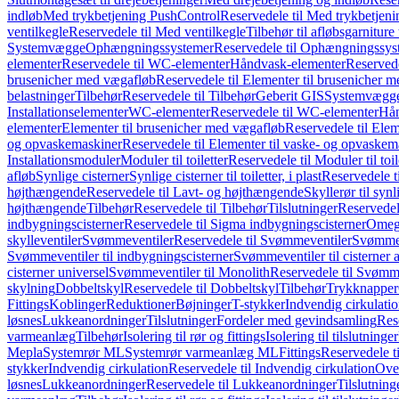
indløb
Med trykbetjening PushControl
Reservedele til Med trykbetjen
ventilkegle
Reservedele til Med ventilkegle
Tilbehør til afløbsgarniture 
Systemvægge
Ophængningssystemer
Reservedele til Ophængningssys
elementer
Reservedele til WC-elementer
Håndvask-elementer
Reserved
brusenicher med vægafløb
Reservedele til Elementer til brusenicher 
belastninger
Tilbehør
Reservedele til Tilbehør
Geberit GIS
Systemvægg
Installationselementer
WC-elementer
Reservedele til WC-elementer
Hån
elementer
Elementer til brusenicher med vægafløb
Reservedele til Ele
og opvaskemaskiner
Reservedele til Elementer til vaske- og opvaskem
Installationsmoduler
Moduler til toiletter
Reservedele til Moduler til toil
afløb
Synlige cisterner
Synlige cisterner til toiletter, i plast
Reservedele til
højthængende
Reservedele til Lavt- og højthængende
Skyllerør til synl
højthængende
Tilbehør
Reservedele til Tilbehør
Tilslutninger
Reservedele
indbygningscisterner
Reservedele til Sigma indbygningscisterner
Omega
skylleventiler
Svømmeventiler
Reservedele til Svømmeventiler
Svømmeve
Svømmeventiler til indbygningscisterner
Svømmeventiler til cisterner 
cisterner universel
Svømmeventiler til Monolith
Reservedele til Svømme
skylning
Dobbeltskyl
Reservedele til Dobbeltskyl
Tilbehør
Trykknapper
Fittings
Koblinger
Reduktioner
Bøjninger
T-stykker
Indvendig cirkulati
løsnes
Lukkeanordninger
Tilslutninger
Fordeler med gevindsamling
Res
varmeanlæg
Tilbehør
Isolering til rør og fittings
Isolering til tilslutninger
Mepla
Systemrør ML
Systemrør varmeanlæg ML
Fittings
Reservedele ti
stykker
Indvendig cirkulation
Reservedele til Indvendig cirkulation
Over
løsnes
Lukkeanordninger
Reservedele til Lukkeanordninger
Tilslutning