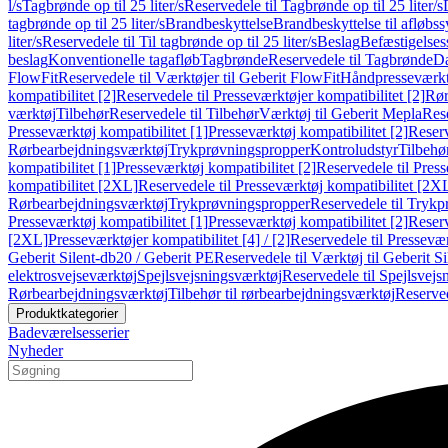
l/s
Tagbrønde op til 25 liter/s
Reservedele til Tagbrønde op til 25 liter/s
tagbrønde op til 25 liter/s
Brandbeskyttelse
Brandbeskyttelse til afløbs
liter/s
Reservedele til Til tagbrønde op til 25 liter/s
Beslag
Befæstigelse
beslag
Konventionelle tagafløb
Tagbrønde
Reservedele til Tagbrønde
Da
FlowFit
Reservedele til Værktøjer til Geberit FlowFit
Håndpresseværkt
kompatibilitet [2]
Reservedele til Presseværktøjer kompatibilitet [2]
Rør
værktøj
Tilbehør
Reservedele til Tilbehør
Værktøj til Geberit Mepla
Rese
Presseværktøj kompatibilitet [1]
Presseværktøj kompatibilitet [2]
Reserv
Rørbearbejdningsværktøj
Trykprøvningspropper
Kontroludstyr
Tilbehø
kompatibilitet [1]
Presseværktøj kompatibilitet [2]
Reservedele til Press
kompatibilitet [2XL]
Reservedele til Presseværktøj kompatibilitet [2X
Rørbearbejdningsværktøj
Trykprøvningspropper
Reservedele til Tryk
Presseværktøj kompatibilitet [1]
Presseværktøj kompatibilitet [2]
Reserv
[2XL]
Presseværktøjer kompatibilitet [4] / [2]
Reservedele til Presseværk
Geberit Silent-db20 / Geberit PE
Reservedele til Værktøj til Geberit S
elektrosvejseværktøj
Spejlsvejsningsværktøj
Reservedele til Spejlsvejs
Rørbearbejdningsværktøj
Tilbehør til rørbearbejdningsværktøj
Reserved
Produktkategorier
Badeværelsesserier
Nyheder