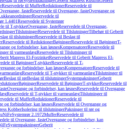
Beslag til rør
Systempakninger
Geberit Mapress Rustfrit
Geberit
r
Reservedele til Muffer
Reduktioner
Reservedele til
Overgange, faste
Reservedele til Overgange, faste
Overgange og
Lukkeanordninger
Reservedele til
ør 1.4401
Reservedele til Systemrør
le til T-stykker
Overgange, faste
Reservedele til Overgange,
rdninger
Tilslutninger
Reservedele til Tilslutninger
Tilbehør til Geberit
slag til tilslutninger
Reservedele til Beslag til
er
Reservedele til Reduktioner
Bøjninger
Reservedele til Bøjninger
T-
gange og forbindelser, kan løsnes
Kompensatorer
Reservedele til
ninger til varmeanlæg
Reservedele til Tilslutninger til
berit Mapress El-Forzinket
Reservedele til Geberit Mapress El-
edele til Bøjninger
T-stykker
Reservedele til T-
vergange og forbindelser, kan løsnes
Kompensatorer
Reservedele til
l varmeanlæg
Reservedele til T-stykker til varmeanlæg
Tilslutninger til
rør
Beslag til rør
Beslag til tilslutninger
Systempakninger
Geberit
eduktioner
Bøjninger
Reservedele til Bøjninger
T-stykker
Reservedele til
aste
Overgange og forbindelser, kan løsnes
Reservedele til Overgange
nlæg
Reservedele til T-stykker til varmeanlæg
Tilslutninger til
rvedele til Muffer
Reduktioner
Reservedele til
 og forbindelser, kan løsnes
Reservedele til Overgange og
press Kobber
Isolering til tilslutninger
Pakninger til rør og
 CuNiFe
Systemrør 2.1972
Muffer
Reservedele til
edele til Overgange, faste
Overgange og forbindelser, kan
uNiFe
Systempakninger
Geberit