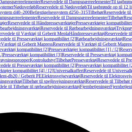
Dampspærreelementer
Reservedele til Dampspærreelementer
Til tagbrønd
systemer
Nødoverløb
Reservedele til Nødoverløb
Til tagbrønde op til 12 li
ssystem d40–200
Befæstigelsessystem d250–315
Tilbehør
Reservedele til
mpspærreelementer
Reservedele til Dampspærreelementer
Tilbehør
Rese
øjer
Reservedele til Håndpresseværktøjer
Presseværktøjer kompatibilitet
bearbejdningsværktøj
Reservedele til Rørbearbejdningsværktøj
Trykprø
rvedele til Værktøj til Geberit Mepla
Håndpresseværktøj
Reservedele t
edele til Presseværktøj kompatibilitet [2]
Rørbearbejdningsværktøj
Reser
r
Værktøj til Geberit Mapress
Reservedele til Værktøj til Geberit Mapres
eværktøj kompatibilitet [2]
Presseværktøjer kompatibilitet [1] / [2]
Reserv
L]
Presseværktøj kompatibilitet [3]
Reservedele til Presseværktøj kompatib
prøvningspropper
Kontroludstyr
Tilbehør
Presseværktøj
Reservedele til Pr
edele til Presseværktøj kompatibilitet [2]
Presseværktøj kompatibilitet 
tøjer kompatibilitet [4] / [2]
Universalkuffert
Reservedele til Universalk
ilent-db20 / Geberit PE
Elektrosvejseværktøj
Reservedele til Elektrosvej
ningsværktøj
Tilbehør til spejlsvejsningsværktøj
Reservedele til Tilbehør 
ele til Tilbehør til rørbearbejdningsværktøj
Fjernbetjeninger
Fjernbetjen