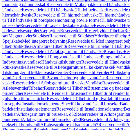
montering på underskab
Reservedele til Møbelpakker med håndvaske t
håndvaske
Reservedele til Til håndvaske
Til dobbeltvaske
Reservedele t
hjørnehåndvaske
Reservedele til Til hjørnehåndvaske
Til hjørnehåndva
til Til håndvaske til bordplademontering bowle formet
Til håndvaske t
sideskabe
Reservedele til Lave sideskabe
Højskabe
Reservedele til Høj
badeværelsesmøbler
Væghylder
Reservedele til Væghylder
Tilbehør
Res
sæt
Magnettavler
Stikdåser
Reservedele til Stikdåser
Yderligere tilbehør
Spejlskabe
Med integreret belysning
Reservedele til Med integreret be
tilbehør
Stikdåser
Armaturer
Tilbehør
Reservedele til Tilbehør
Til håndv
håndvaske
Reservedele til Afløbsgarniture til håndvaske
P-vandlåse
Res
håndvaske
Reservedele til Pungvandlåse til håndvaske
Pungvandlåse t
Indbygningsvandlåse
Håndvasktilslutninger
Reservedele til Håndvaskti
køkkenvaske
Reservedele til Afløbsgarniture til køkkenvaske
P-vandlå
Tilslutninger til køkkenvaske
Feroler
Reservedele til Feroler
Afløbsbøjn
vandlåse
Reservedele til P-vandlåse
Indbygningsvandlåse
Reservedele 
vaske
Reservedele til Afløbsgarniture til vaske
Vandlåse
Reservedele ti
Afløbsventiler
Tilbehør
Reservedele til Tilbehør
Bruseniche og badekar
brusenicher
Reservedele til Render til brusenicher
Tilbehør til render ti
gulvafløb til brusenicher
Reservedele til Tilbehør til gulvafløb til brus
brusegulve
Installationselementer
Specifikke vandlåse til brusekar
Bade
badekar
Installationselementer
Reservedele til Installationselementer
Ben
badekar
Afløbsgarniture til brusekar, d52
Reservedele til Afløbsgarnitur
bundventil
Afløbsgarniture til brusekar, d90
Reservedele til Afløbsgarni
dæksel til bundventil
Afløbsgarniture til badekar, d52
Reservedele til A
Slutmontagesæt til drejebetjeninger
Med drejebetjening og indløb
Reser