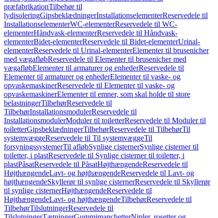
præfabrikation
Tilbehør til
lydisolering
Gipsbeklædninger
Installationselementer
Reservedele til
Installationselementer
WC-elementer
Reservedele til WC-
elementer
Håndvask-elementer
Reservedele til Håndvask-
elementer
Bidet-elementer
Reservedele til Bidet-elementer
Urinal-
elementer
Reservedele til Urinal-elementer
Elementer til brusenicher
med vægafløb
Reservedele til Elementer til brusenicher med
vægafløb
Elementer til armaturer og enheder
Reservedele til
Elementer til armaturer og enheder
Elementer til vaske- og
opvaskemaskiner
Reservedele til Elementer til vaske- og
opvaskemaskiner
Elementer til emner, som skal holde til store
belastninger
Tilbehør
Reservedele til
Tilbehør
Installationsmoduler
Reservedele til
Installationsmoduler
Moduler til toiletter
Reservedele til Moduler til
toiletter
Gipsbeklædninger
Tilbehør
Reservedele til Tilbehør
Til
systemvægge
Reservedele til Til systemvægge
Til
forsyningssystemer
Til afløb
Synlige cisterner
Synlige cisterner til
toiletter, i plast
Reservedele til Synlige cisterner til toiletter, i
plast
Påsat
Reservedele til Påsat
Højthængende
Reservedele til
Højthængende
Lavt- og højthængende
Reservedele til Lavt- og
højthængende
Skyllerør til synlige cisterner
Reservedele til Skyllerør
til synlige cisterner
Højthængende
Reservedele til
Højthængende
Lavt- og højthængende
Tilbehør
Reservedele til
Tilbehør
Tilslutninger
Reservedele til
Tilslutninger
Tætninger
Gummimanchetter
Nipler, rosetter og