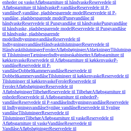
enheder og vaske
Afløbsgarniture til håndvaske
Reservedele til
Afløbsgarniture til håndvaske
P-vandlåse
Reservedele til P-
vandlåse
P-vandlåse, pladsbesparende model
Reservedele til P-
vandlåse, pladsbesparende model
Pungvandlåse til
håndvaske
Reservedele til Pungvandlåse til håndvaske
Pungvandlåse
til håndvaske, pladsbesparende model
Reservedele til Pungvandlåse
til håndvaske, pladsbesparende
model
Indbygningsvandlåse
Reservedele til
Indbygningsvandlåse
Håndvasktilslutninger
Reservedele til
Håndvasktilslutninger
Feroler
Afløbsbøjninger
Afdækninger
Tilslutning
til Tilslutninger
Tætninger
Indbygningskabinetter
Afløbsgarniture til
køkkenvaske
Reservedele til Afløbsgarniture til køkkenvaske
P-
vandlåse
Reservedele til P-
vandlåse
Dobbeltkammervandlåse
Reservedele til
Dobbeltkammervandlåse
Tilslutninger til køkkenvaske
Reservedele til
Tilslutninger til køkkenvaske
Feroler
Reservedele til
Feroler
Afløbsbøjninger
Reservedele til
Afløbsbøjninger
Tilbehør
Reservedele til Tilbehør
Afløbsgarniture til
enheder
Reservedele til Afløbsgarniture til enheder
P-
vandlåse
Reservedele til P-vandlåse
Indbygningsvandlåse
Reservedele
til Indbygningsvandlåse
Synlige vandlåse
Reservedele til Synlige
vandlåse
Tilslutninger
Reservedele til
Tilslutninger
Tilbehør
Afløbsgarniture til vaske
Reservedele til
Afløbsgarniture til vaske
Vandlåse
Reservedele til
Vandlåse
Afløbsbøjninger
Reservedele til