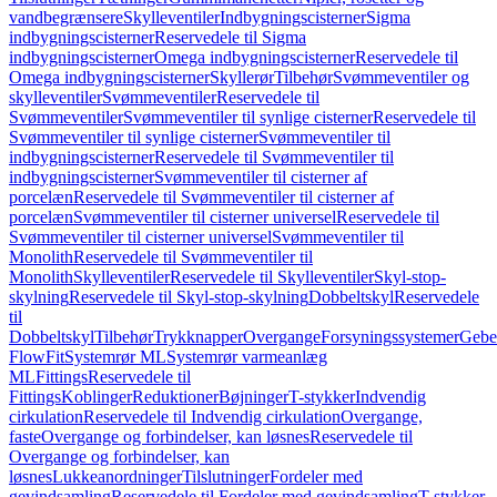
vandbegrænsere
Skylleventiler
Indbygningscisterner
Sigma
indbygningscisterner
Reservedele til Sigma
indbygningscisterner
Omega indbygningscisterner
Reservedele til
Omega indbygningscisterner
Skyllerør
Tilbehør
Svømmeventiler og
skylleventiler
Svømmeventiler
Reservedele til
Svømmeventiler
Svømmeventiler til synlige cisterner
Reservedele til
Svømmeventiler til synlige cisterner
Svømmeventiler til
indbygningscisterner
Reservedele til Svømmeventiler til
indbygningscisterner
Svømmeventiler til cisterner af
porcelæn
Reservedele til Svømmeventiler til cisterner af
porcelæn
Svømmeventiler til cisterner universel
Reservedele til
Svømmeventiler til cisterner universel
Svømmeventiler til
Monolith
Reservedele til Svømmeventiler til
Monolith
Skylleventiler
Reservedele til Skylleventiler
Skyl-stop-
skylning
Reservedele til Skyl-stop-skylning
Dobbeltskyl
Reservedele
til
Dobbeltskyl
Tilbehør
Trykknapper
Overgange
Forsyningssystemer
Geber
FlowFit
Systemrør ML
Systemrør varmeanlæg
ML
Fittings
Reservedele til
Fittings
Koblinger
Reduktioner
Bøjninger
T-stykker
Indvendig
cirkulation
Reservedele til Indvendig cirkulation
Overgange,
faste
Overgange og forbindelser, kan løsnes
Reservedele til
Overgange og forbindelser, kan
løsnes
Lukkeanordninger
Tilslutninger
Fordeler med
gevindsamling
Reservedele til Fordeler med gevindsamling
T-stykker