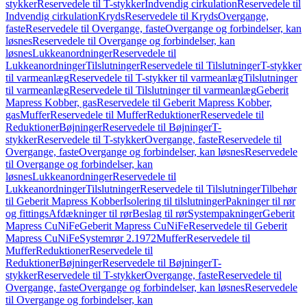
stykker
Reservedele til T-stykker
Indvendig cirkulation
Reservedele til
Indvendig cirkulation
Kryds
Reservedele til Kryds
Overgange,
faste
Reservedele til Overgange, faste
Overgange og forbindelser, kan
løsnes
Reservedele til Overgange og forbindelser, kan
løsnes
Lukkeanordninger
Reservedele til
Lukkeanordninger
Tilslutninger
Reservedele til Tilslutninger
T-stykker
til varmeanlæg
Reservedele til T-stykker til varmeanlæg
Tilslutninger
til varmeanlæg
Reservedele til Tilslutninger til varmeanlæg
Geberit
Mapress Kobber, gas
Reservedele til Geberit Mapress Kobber,
gas
Muffer
Reservedele til Muffer
Reduktioner
Reservedele til
Reduktioner
Bøjninger
Reservedele til Bøjninger
T-
stykker
Reservedele til T-stykker
Overgange, faste
Reservedele til
Overgange, faste
Overgange og forbindelser, kan løsnes
Reservedele
til Overgange og forbindelser, kan
løsnes
Lukkeanordninger
Reservedele til
Lukkeanordninger
Tilslutninger
Reservedele til Tilslutninger
Tilbehør
til Geberit Mapress Kobber
Isolering til tilslutninger
Pakninger til rør
og fittings
Afdækninger til rør
Beslag til rør
Systempakninger
Geberit
Mapress CuNiFe
Geberit Mapress CuNiFe
Reservedele til Geberit
Mapress CuNiFe
Systemrør 2.1972
Muffer
Reservedele til
Muffer
Reduktioner
Reservedele til
Reduktioner
Bøjninger
Reservedele til Bøjninger
T-
stykker
Reservedele til T-stykker
Overgange, faste
Reservedele til
Overgange, faste
Overgange og forbindelser, kan løsnes
Reservedele
til Overgange og forbindelser, kan