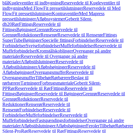
blå
Kugleventiler til indbygning
Reservedele til Kugleventiler til
indbygning
Med FlowFit pressetilslutninger
Reservedele til Med
FlowFit pressetilslutninger
Kontraventiler
Med Mapress
pressetilslutninger
Afløbssystemer
Geberit Silent-
db20
Rør
Fittings
Reservedele til
Fittings
Bøjninger
Grenrør
Reservedele til
Grenrør
Reduktioner
Renserør
Reservedele til Renserør
Fittings
SuperTube
Bøjninger
Specielle fittings
Forbindelser
Reservedele til
Forbindelser
Svejseforbindelser
Muffeforbindelser
Reservedele til
Muffeforbindelser
Kromstålskoblinger
Overgange på andre
materialer
Reservedele til Overgange på andre
materialer
Afløbstilslutninger
Reservedele til
Afløbstilslutninger
Afløbsbøjninger
Reservedele til
Afløbsbøjninger
Overgangsmuffer
Reservedele til
Overgangsmuffer
Tilbehør
Rørbærere
Beslag til
rørbærere
Tætninger
Forbrugsmateriale
Geberit Silent-
PP
Rør
Reservedele til Rør
Fittings
Reservedele til
Fittings
Bøjninger
Reservedele til Bøjninger
Grenrør
Reservedele til
Grenrør
Reduktioner
Reservedele til
Reduktioner
Renserør
Reservedele til
Renserør
Forbindelser
Reservedele til
Forbindelser
Muffeforbindelser
Reservedele til
Muffeforbindelser
Fastspændingsforbindelser
Overgange på andre
materialer
Afløbstilslutninger
Afløbsbøjninger
Feroler
Tilbehør
Rørbærer
Silent-Pro
Rør
Reservedele til Rør
Fittings
Reservedele til