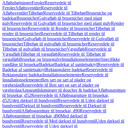
Afløbsbøjninger
Feroler
Reservedele til
Feroler
Afløbsventiler
Reservedele til
Afløbsventiler
Tilbehør
Reservedele til Tilbehør
Bruseniche og
badekar
Brusenicher
Gulvafløb til brusenicher med plant
gulv
Reservedele til Gulvafløb til brusenicher med plant gulv
Render
til brusenicher
Reservedele til Render til brusenicher
Tilbehør til
render til brusenicher
Reservedele til Tilbehør til render til
brusenicher
Gulvafløb til brusenicher
Reservedele til Gulvafløb til
brusenicher
Tilbehør til gulvafløb til brusenicher
Reservedele til
Tilbehør til gulvafløb til brusenicher
Vægafløb
Reservedele til
Vægafløb
Tilbehør til vægafløb
Reservedele til Tilbehør til
vægafløb
Brusekar og brusegulve
Installationselementer
Specifikke
vandlåse til brusekar
Badekar
Badekar af sanitetsakryl
Reservedele til
Badekar af sanitetsakryl
Rektangulære badekar
Reservedele til
Rektangulære badekar
Installationselementer
Reservedele til
Installationselementer
Ben sæt og sæt af plader og
vægbeslag
Reservedele til Ben sæt og sæt af plader og
vægbeslag
Apparattilslutninger til doucher & badekar
Afløbsgarniture
til brusekar, d52
Reservedele til Afløbsgarniture til brusekar,
d52
Uden dæksel til bundventil
Reservedele til Uden dæksel til
bundventil
Dæksel til bundventil
Reservedele til Dæksel til
bundventil
Afløbsgarniture til brusekar, d90
Reservedele til
Afløbsgarniture til brusekar, d90
Med dæksel til
bundventil
Reservedele til Med dæksel til bundventil
Uden dæksel til
bundventil
Reservedele til Uden dæksel til