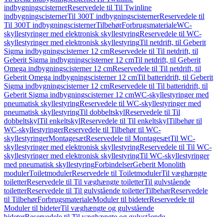
indbygningscisterner
Reservedele til Til Twinline
indbygningscisterner
Til 300T indbygningscisterner
Reservedele til
Til 300T indbygningscisterner
Tilbehør
Forbrugsmateriale
WC-
skyllestyringer med elektronisk skyllestyring
Reservedele til WC-
skyllestyringer med elektronisk skyllestyring
Til netdrift, til Geberit
Sigma indbygningscisterner 12 cm
Reservedele til Til netdrift, til
Geberit Sigma indbygningscisterner 12 cm
Til netdrift, til Geberit
Omega indbygningscisterner 12 cm
Reservedele til Til netdrift, til
Geberit Omega indbygningscisterner 12 cm
Til batteridrift, til Geberit
Sigma indbygningscisterner 12 cm
Reservedele til Til batteridrift, til
Geberit Sigma indbygningscisterner 12 cm
WC-skyllestyringer med
pneumatisk skyllestyring
Reservedele til WC-skyllestyringer med
pneumatisk skyllestyring
Til dobbeltskyl
Reservedele til Til
dobbeltskyl
Til enkeltskyl
Reservedele til Til enkeltskyl
Tilbehør til
WC-skyllestyringer
Reservedele til Tilbehør til WC-
skyllestyringer
Montagesæt
Reservedele til Montagesæt
Til WC-
skyllestyringer med elektronisk skyllestyring
Reservedele til Til WC-
skyllestyringer med elektronisk skyllestyring
Til WC-skyllestyringer
med pneumatisk skyllestyring
Forbindelser
Geberit Monolith
moduler
Toiletmoduler
Reservedele til Toiletmoduler
Til væghængte
toiletter
Reservedele til Til væghængte toiletter
Til gulvstående
toiletter
Reservedele til Til gulvstående toiletter
Tilbehør
Reservedele
til Tilbehør
Forbrugsmateriale
Moduler til bideter
Reservedele til
Moduler til bideter
Til væghængte og gulvstående
bideter
Reservedele til Til væghængte og gulvstående