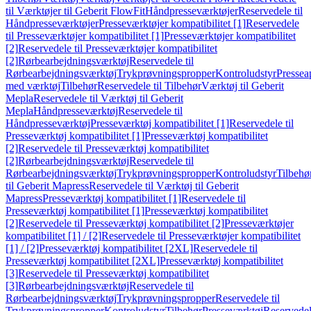
til Værktøjer til Geberit FlowFit
Håndpresseværktøjer
Reservedele til
Håndpresseværktøjer
Presseværktøjer kompatibilitet [1]
Reservedele
til Presseværktøjer kompatibilitet [1]
Presseværktøjer kompatibilitet
[2]
Reservedele til Presseværktøjer kompatibilitet
[2]
Rørbearbejdningsværktøj
Reservedele til
Rørbearbejdningsværktøj
Trykprøvningspropper
Kontroludstyr
Pressea
med værktøj
Tilbehør
Reservedele til Tilbehør
Værktøj til Geberit
Mepla
Reservedele til Værktøj til Geberit
Mepla
Håndpresseværktøj
Reservedele til
Håndpresseværktøj
Presseværktøj kompatibilitet [1]
Reservedele til
Presseværktøj kompatibilitet [1]
Presseværktøj kompatibilitet
[2]
Reservedele til Presseværktøj kompatibilitet
[2]
Rørbearbejdningsværktøj
Reservedele til
Rørbearbejdningsværktøj
Trykprøvningspropper
Kontroludstyr
Tilbehø
til Geberit Mapress
Reservedele til Værktøj til Geberit
Mapress
Presseværktøj kompatibilitet [1]
Reservedele til
Presseværktøj kompatibilitet [1]
Presseværktøj kompatibilitet
[2]
Reservedele til Presseværktøj kompatibilitet [2]
Presseværktøjer
kompatibilitet [1] / [2]
Reservedele til Presseværktøjer kompatibilitet
[1] / [2]
Presseværktøj kompatibilitet [2XL]
Reservedele til
Presseværktøj kompatibilitet [2XL]
Presseværktøj kompatibilitet
[3]
Reservedele til Presseværktøj kompatibilitet
[3]
Rørbearbejdningsværktøj
Reservedele til
Rørbearbejdningsværktøj
Trykprøvningspropper
Reservedele til
Trykprøvningspropper
Kontroludstyr
Tilbehør
Presseværktøj
Reservede