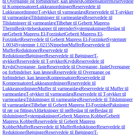
til Overgange og forbindelser, kan løsnes
Kompensatorer
Reservedele
til Kompensatorer
Lukkeanordninger
Reservedele til
Lukkeanordninger
T-stykker til varmeanlæg
Reservedele til T-stykker
til varmeanlæg
Tilslutninger til varmeanlæg
Reservedele til
Tilslutninger til varmeanlæg
Tilbehør til Geberit Mapress
Therm
Beskyttelseskapper til rørender
Systempakninger
Beslag til
rør
Geberit Mapress El-Forzinket
Geberit Mapress El-
Forzinket
Reservedele til Geberit Mapress El-Forzinket
Systemrør
1.0034
Systemrør 1.0215
Nippelrør
Muffer
Reservedele til
Muffer
Reduktioner
Reservedele til
Reduktioner
Bøjninger
Reservedele til Bøjninger
T-
stykker
Reservedele til T-stykker
Kryds
Reservedele til
Kryds
Overgange, faste
Reservedele til Overgange, faste
Overgange
og forbindelser, kan løsnes
Reservedele til Overgange og
forbindelser, kan løsnes
Kompensatorer
Reservedele til
Kompensatorer
Lukkeanordninger
Reservedele til
Lukkeanordninger
Muffer til varmeanlæg
Reservedele til Muffer til
varmeanlæg
T-stykker til varmeanlæg
Reservedele til T-stykker til
varmeanlæg
Tilslutninger til varmeanlæg
Reservedele til Tilslutninger
til varmeanlæg
Tilbehør til Geberit Mapress El-Forzinket
Pakninger
til rør og fittings
Afdækninger til rør
Beslag til rør
Beslag til
tilslutninger
Systempakninger
Geberit Mapress Kobber
Geberit
Mapress Kobber
Reservedele til Geberit Mapress
Kobber
Muffer
Reservedele til Muffer
Reduktioner
Reservedele til
Reduktioner
Bøjninger
Reservedele til Bøjninger
T-