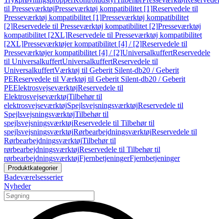
til Presseværktøj
Presseværktøj kompatibilitet [1]
Reservedele til
Presseværktøj kompatibilitet [1]
Presseværktøj kompatibilitet
[2]
Reservedele til Presseværktøj kompatibilitet [2]
Presseværktøj
kompatibilitet [2XL]
Reservedele til Presseværktøj kompatibilitet
[2XL]
Presseværktøjer kompatibilitet [4] / [2]
Reservedele til
Presseværktøjer kompatibilitet [4] / [2]
Universalkuffert
Reservedele
til Universalkuffert
Universalkuffert
Reservedele til
Universalkuffert
Værktøj til Geberit Silent-db20 / Geberit
PE
Reservedele til Værktøj til Geberit Silent-db20 / Geberit
PE
Elektrosvejseværktøj
Reservedele til
Elektrosvejseværktøj
Tilbehør til
elektrosvejseværktøj
Spejlsvejsningsværktøj
Reservedele til
Spejlsvejsningsværktøj
Tilbehør til
spejlsvejsningsværktøj
Reservedele til Tilbehør til
spejlsvejsningsværktøj
Rørbearbejdningsværktøj
Reservedele til
Rørbearbejdningsværktøj
Tilbehør til
rørbearbejdningsværktøj
Reservedele til Tilbehør til
rørbearbejdningsværktøj
Fjernbetjeninger
Fjernbetjeninger
Produktkategorier
Badeværelsesserier
Nyheder