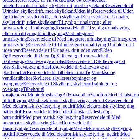
bideter
Urinaler
Urinaler, skyllet drift, med skyllekant
Reservedele til
Urinaler, skyllet drift, med skyllekant
Uden låg
Reservedele til Uden
låg
Urinaler, skyllet drift, uden skyllekant
Reservedele til Urinaler,
skyllet drift, uden skyllekant
Til synlig urinalstyring eller
urinalstyring til indbygning
Reservedele til Til synlig urinalstyring
eller urinalstyring til indbygning
Med integreret
urinalstyring
Reservedele til Med integreret urinalstyring
Til integreret
urinalstyring
Reservedele til Til integreret urinalstyring
Urinaler, drift
uden vand
Reservedele til Urinaler, drift uden vand
Uden
låg
Reservedele til Uden låg
Skillevægge
Reservedele til
Skillevægge
Skillevægge af plast
Reservedele til Skillevægge af
plast
Skillevægge af glas
Reservedele til Skillevægge af
glas
Tilbehør
Reservedele til Tilbehør
Urinallåg
Vandlåse og
vandlåstilbehør
Skyllerør, skyllerørsbøjninger og
overgange
Reservedele til Skyllerør, skyllerørsbøjninger og
overgange
Tilbehør til
sprøjtehoved
Monteringsbeslag
Afløbsventiler
Vandfordeler
Urinalstyri
til Indbygning
Med elektronisk skyllestyring, netdrift
Reservedele til
Med elektronisk skyllestyring, netdrift
Med elektronisk skyllestyring,
batteridrift
Reservedele til Med elektronisk skyllestyring,
batteridrift
Med pneumatisk skyllestyring
Reservedele til Med
pneumatisk skyllestyring
Basic
Reservedele til
Basic
Synlige
Reservedele til Synlige
Med elektronisk skyllestyring,
netdrift
Reservedele til Med elektronisk skyllestyring, netdrift
Med