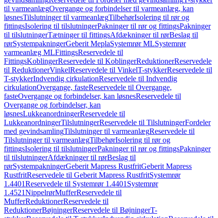
til varmeanlæg
Overgange og forbindelser til varmeanlæg, kan
løsnes
Tilslutninger til varmeanlæg
Tilbehør
Isolering til rør og
fittings
Isolering til tilslutninger
Pakninger til rør og fittings
Pakninger
til tilslutninger
Tætninger til fittings
Afdækninger til rør
Beslag til
rør
Systempakninger
Geberit Mepla
Systemrør ML
Systemrør
varmeanlæg ML
Fittings
Reservedele til
Fittings
Koblinger
Reservedele til Koblinger
Reduktioner
Reservedele
til Reduktioner
Vinkel
Reservedele til Vinkel
T-stykker
Reservedele til
T-stykker
Indvendig cirkulation
Reservedele til Indvendig
cirkulation
Overgange, faste
Reservedele til Overgange,
faste
Overgange og forbindelser, kan løsnes
Reservedele til
Overgange og forbindelser, kan
løsnes
Lukkeanordninger
Reservedele til
Lukkeanordninger
Tilslutninger
Reservedele til Tilslutninger
Fordeler
med gevindsamling
Tilslutninger til varmeanlæg
Reservedele til
Tilslutninger til varmeanlæg
Tilbehør
Isolering til rør og
fittings
Isolering til tilslutninger
Pakninger til rør og fittings
Pakninger
til tilslutninger
Afdækninger til rør
Beslag til
rør
Systempakninger
Geberit Mapress Rustfrit
Geberit Mapress
Rustfrit
Reservedele til Geberit Mapress Rustfrit
Systemrør
1.4401
Reservedele til Systemrør 1.4401
Systemrør
1.4521
Nippelrør
Muffer
Reservedele til
Muffer
Reduktioner
Reservedele til
Reduktioner
Bøjninger
Reservedele til Bøjninger
T-