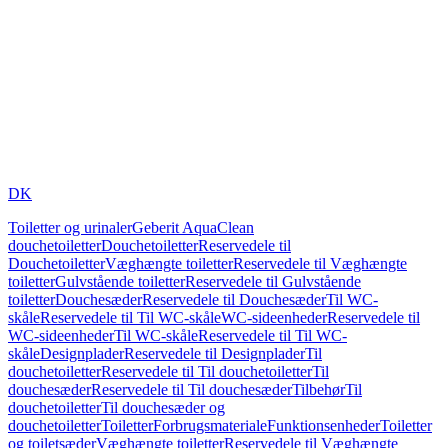
DK
Toiletter og urinaler
Geberit AquaClean
douchetoiletter
Douchetoiletter
Reservedele til
Douchetoiletter
Væghængte toiletter
Reservedele til Væghængte
toiletter
Gulvstående toiletter
Reservedele til Gulvstående
toiletter
Douchesæder
Reservedele til Douchesæder
Til WC-
skåle
Reservedele til Til WC-skåle
WC-sideenheder
Reservedele til
WC-sideenheder
Til WC-skåle
Reservedele til Til WC-
skåle
Designplader
Reservedele til Designplader
Til
douchetoiletter
Reservedele til Til douchetoiletter
Til
douchesæder
Reservedele til Til douchesæder
Tilbehør
Til
douchetoiletter
Til douchesæder og
douchetoiletter
Toiletter
Forbrugsmateriale
Funktionsenheder
Toiletter
og toiletsæder
Væghængte toiletter
Reservedele til Væghængte