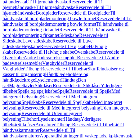
på underskab
Til hjørnehåndvaske
Reservedele til Til
hjørnehåndvaske
Til hjørnehåndvaske
Reservedele til Til
hjørnehåndvaske
Bordplader
Reservedele til Bordplader
Til
håndvaske til bordplademontering bowle formet
Reservedele til Til
håndvaske til bordplademontering bowle formet
Til håndvaske til
bordplademontering firkantet
Reservedele til Til håndvaske til
bordplademontering firkantet
Sideskabe
Reservedele til
Sideskabe
Lave sideskabe
Reservedele til Lave
sideskabe
Højskabe
Reservedele til Højskabe
Halvhøje
skabe
Reservedele til Halvhøje skabe
Overskabe
Reservedele til
Overskabe
Andre badeværelsesmøbler
Reservedele til Andre
badeværelsesmøbler
Væghylder
Reservedele til
Væghylder
Tilbehør
Reservedele til Tilbehør
Skuffeindsatser og
kasser til organisering
Håndklædeholdere og
håndklædekroge
Lyselementer
Håndtag
Ben
sæt
Magnettavler
Stikdåser
Reservedele til Stikdåser
Yderligere
tilbehør
Spejle og spejlskabe
Spejle
Reservedele til Spejle
Med
integreret belysning
Reservedele til Med integreret
belysning
Spejlskabe
Reservedele til Spejlskabe
Med integreret
belysning
Reservedele til Med integreret belysning
Uden integreret
belysning
Reservedele til Uden integreret
belysning
Tilbehør
Lyselementer
Håndtag
Yderligere
tilbehør
Stikdåser
Armaturer
Tilbehør
Reservedele til Tilbehør
Til
håndvaskarmaturer
Reservedele til Til
håndvaskarmaturer
Apparattilslutninger til vaskeplads, køkkenvask,