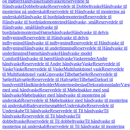
og møbler
Håndvaske
Håndvaske
Reservedele til
Håndvaske
Dobbeltvaske
Reservedele til Dobbeltvaske
Håndvaske til
montering på underskab
Reservedele til Håndvaske til montering på
underskab
Håndvaske til bordplademontering
Reservedele til
Håndvaske til bordplademontering
Håndvaske, små
Reservedele til
Håndvaske, små
Håndvaske til
bordplademontering
Hjørnehåndvaske
Håndvaske til delvis
indbygning
Reservedele til Håndvaske til delvis
indbygning
Håndvaske til indbygning
Reservedele til Håndvaske til
indbygning
Håndvaske til underlimning
Reservedele til Håndvaske til
underlimning
Hjørnehåndvaske
Håndvaske model
Comfort
Håndvaske til børn
Håndvaske
Vaskerender
Andre
håndvaske
Reservedele til Andre håndvaske
Vaske
Reservedele til
Vaske
Vaske
Reservedele til Vaske
Multifunktionel vask
Reservedele
til Multifunktionel vask
Gipsvaske
Tilbehør
Søjler
Reservedele til
Søjler
Halvsøjler
Reservedele til Halvsøjler
Tilbehør
Dæksel til
bundventil
Håndklædeholder
Monteringsbeslag
Dekorationsplader
Vægh
med små håndvaske
Reservedele til Møbelpakker med små
håndvaske
Møbelpakker med håndvaske til montering på
underskab
Reservedele til Møbelpakker med håndvaske til montering
på underskab
Badeværelsesmøbler
Underskabe
Reservedele til
Underskabe
Til håndvaske
Reservedele til Til håndvaske
Til
håndvaske
Reservedele til Til håndvaske
Til
dobbeltvaske
Reservedele til Til dobbeltvaske
Til håndvaske til
montering på underskab
Reservedele til Til håndvaske til montering