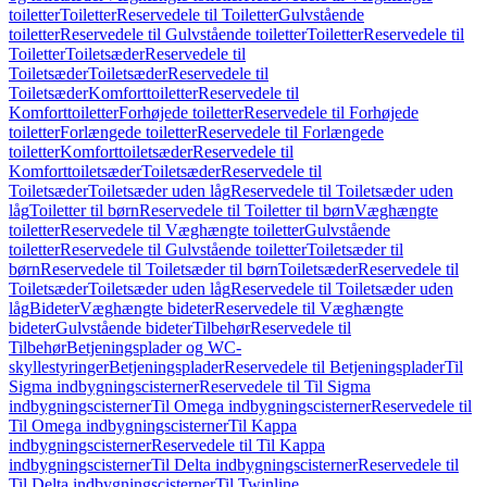
toiletter
Toiletter
Reservedele til Toiletter
Gulvstående
toiletter
Reservedele til Gulvstående toiletter
Toiletter
Reservedele til
Toiletter
Toiletsæder
Reservedele til
Toiletsæder
Toiletsæder
Reservedele til
Toiletsæder
Komforttoiletter
Reservedele til
Komforttoiletter
Forhøjede toiletter
Reservedele til Forhøjede
toiletter
Forlængede toiletter
Reservedele til Forlængede
toiletter
Komforttoiletsæder
Reservedele til
Komforttoiletsæder
Toiletsæder
Reservedele til
Toiletsæder
Toiletsæder uden låg
Reservedele til Toiletsæder uden
låg
Toiletter til børn
Reservedele til Toiletter til børn
Væghængte
toiletter
Reservedele til Væghængte toiletter
Gulvstående
toiletter
Reservedele til Gulvstående toiletter
Toiletsæder til
børn
Reservedele til Toiletsæder til børn
Toiletsæder
Reservedele til
Toiletsæder
Toiletsæder uden låg
Reservedele til Toiletsæder uden
låg
Bideter
Væghængte bideter
Reservedele til Væghængte
bideter
Gulvstående bideter
Tilbehør
Reservedele til
Tilbehør
Betjeningsplader og WC-
skyllestyringer
Betjeningsplader
Reservedele til Betjeningsplader
Til
Sigma indbygningscisterner
Reservedele til Til Sigma
indbygningscisterner
Til Omega indbygningscisterner
Reservedele til
Til Omega indbygningscisterner
Til Kappa
indbygningscisterner
Reservedele til Til Kappa
indbygningscisterner
Til Delta indbygningscisterner
Reservedele til
Til Delta indbygningscisterner
Til Twinline