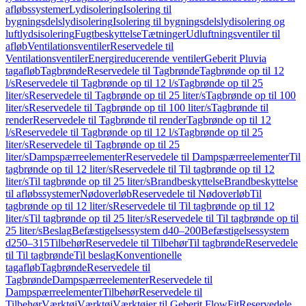
afløbssystemer
Lydisolering
Isolering til
bygningsdelslydisolering
Isolering til bygningsdelslydisolering og
luftlydsisolering
Fugtbeskyttelse
Tætninger
Udluftningsventiler til
afløb
Ventilationsventiler
Reservedele til
Ventilationsventiler
Energireducerende ventiler
Geberit Pluvia
tagafløb
Tagbrønde
Reservedele til Tagbrønde
Tagbrønde op til 12
l/s
Reservedele til Tagbrønde op til 12 l/s
Tagbrønde op til 25
liter/s
Reservedele til Tagbrønde op til 25 liter/s
Tagbrønde op til 100
liter/s
Reservedele til Tagbrønde op til 100 liter/s
Tagbrønde til
render
Reservedele til Tagbrønde til render
Tagbrønde op til 12
l/s
Reservedele til Tagbrønde op til 12 l/s
Tagbrønde op til 25
liter/s
Reservedele til Tagbrønde op til 25
liter/s
Dampspærreelementer
Reservedele til Dampspærreelementer
Til
tagbrønde op til 12 liter/s
Reservedele til Til tagbrønde op til 12
liter/s
Til tagbrønde op til 25 liter/s
Brandbeskyttelse
Brandbeskyttelse
til afløbssystemer
Nødoverløb
Reservedele til Nødoverløb
Til
tagbrønde op til 12 liter/s
Reservedele til Til tagbrønde op til 12
liter/s
Til tagbrønde op til 25 liter/s
Reservedele til Til tagbrønde op til
25 liter/s
Beslag
Befæstigelsessystem d40–200
Befæstigelsessystem
d250–315
Tilbehør
Reservedele til Tilbehør
Til tagbrønde
Reservedele
til Til tagbrønde
Til beslag
Konventionelle
tagafløb
Tagbrønde
Reservedele til
Tagbrønde
Dampspærreelementer
Reservedele til
Dampspærreelementer
Tilbehør
Reservedele til
Tilbehør
Værktøj
Værktøj
Værktøjer til Geberit FlowFit
Reservedele