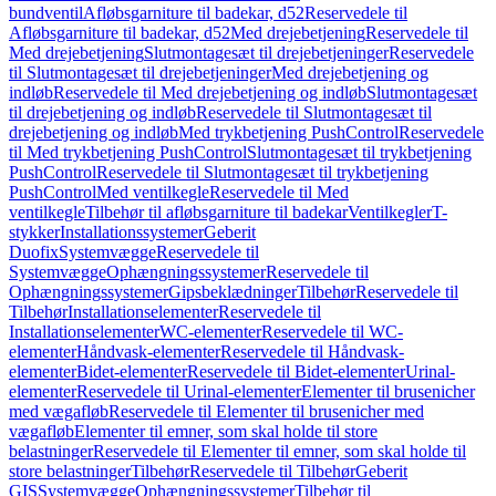
bundventil
Afløbsgarniture til badekar, d52
Reservedele til
Afløbsgarniture til badekar, d52
Med drejebetjening
Reservedele til
Med drejebetjening
Slutmontagesæt til drejebetjeninger
Reservedele
til Slutmontagesæt til drejebetjeninger
Med drejebetjening og
indløb
Reservedele til Med drejebetjening og indløb
Slutmontagesæt
til drejebetjening og indløb
Reservedele til Slutmontagesæt til
drejebetjening og indløb
Med trykbetjening PushControl
Reservedele
til Med trykbetjening PushControl
Slutmontagesæt til trykbetjening
PushControl
Reservedele til Slutmontagesæt til trykbetjening
PushControl
Med ventilkegle
Reservedele til Med
ventilkegle
Tilbehør til afløbsgarniture til badekar
Ventilkegler
T-
stykker
Installationssystemer
Geberit
Duofix
Systemvægge
Reservedele til
Systemvægge
Ophængningssystemer
Reservedele til
Ophængningssystemer
Gipsbeklædninger
Tilbehør
Reservedele til
Tilbehør
Installationselementer
Reservedele til
Installationselementer
WC-elementer
Reservedele til WC-
elementer
Håndvask-elementer
Reservedele til Håndvask-
elementer
Bidet-elementer
Reservedele til Bidet-elementer
Urinal-
elementer
Reservedele til Urinal-elementer
Elementer til brusenicher
med vægafløb
Reservedele til Elementer til brusenicher med
vægafløb
Elementer til emner, som skal holde til store
belastninger
Reservedele til Elementer til emner, som skal holde til
store belastninger
Tilbehør
Reservedele til Tilbehør
Geberit
GIS
Systemvægge
Ophængningssystemer
Tilbehør til