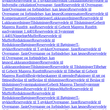
stykker
Reservedele til T-stykker
Indvendig cirkulation
Reservedele til
Indvendig cirkulation
Overgange, faste
Reservedele til Overgange,
faste
Overgange og forbindelser, kan løsnes
Reservedele til
Overgange og forbindelser, kan løsnes
Kompensatorer
Reservedele til
Kompensatorer
Gennemføringer
Lukkeanordninger
Reservedele til
Lukkeanordninger
Tilslutninger
Reservedele til Tilslutninger
Geberit
Mapress Rustfrit, gas
Reservedele til Geberit Mapress Rustfrit,
gas
Systemrør 1.4401
Reservedele til Systemrør
1.4401
Nippelrør
Muffer
Reservedele til
Muffer
Reduktioner
Reservedele til
Reduktioner
Bøjninger
Reservedele til Bøjninger
T-
stykker
Reservedele til T-stykker
Overgange, faste
Reservedele til
Overgange, faste
Overgange og forbindelser, kan løsnes
Reservedele
til Overgange og forbindelser, kan
løsnes
Lukkeanordninger
Reservedele til
Lukkeanordninger
Tilslutninger
Reservedele til Tilslutninger
Tilbehør
til Geberit Mapress Rustfrit
Reservedele til Tilbehør til Geberit
Mapress Rustfrit
Beskyttelseskapper til rørender
Pakninger til rør og
fittings
Beslag til rør
Beslag til tilslutninger
Reservedele til Beslag til
tilslutninger
Systempakninger
Geberit Mapress Therm
Systemrør
Therm
Fittings
Reservedele til Fittings
Muffer
Reservedele til
Muffer
Reduktioner
Reservedele til
Reduktioner
Bøjninger
Reservedele til Bøjninger
T-
stykker
Reservedele til T-stykker
Overgange, faste
Reservedele til
Overgange, faste
Overgange og forbindelser, kan løsnes
Reservedele