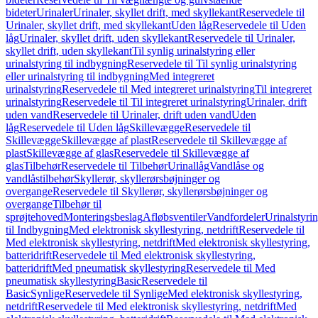
bideter
Urinaler
Urinaler, skyllet drift, med skyllekant
Reservedele til
Urinaler, skyllet drift, med skyllekant
Uden låg
Reservedele til Uden
låg
Urinaler, skyllet drift, uden skyllekant
Reservedele til Urinaler,
skyllet drift, uden skyllekant
Til synlig urinalstyring eller
urinalstyring til indbygning
Reservedele til Til synlig urinalstyring
eller urinalstyring til indbygning
Med integreret
urinalstyring
Reservedele til Med integreret urinalstyring
Til integreret
urinalstyring
Reservedele til Til integreret urinalstyring
Urinaler, drift
uden vand
Reservedele til Urinaler, drift uden vand
Uden
låg
Reservedele til Uden låg
Skillevægge
Reservedele til
Skillevægge
Skillevægge af plast
Reservedele til Skillevægge af
plast
Skillevægge af glas
Reservedele til Skillevægge af
glas
Tilbehør
Reservedele til Tilbehør
Urinallåg
Vandlåse og
vandlåstilbehør
Skyllerør, skyllerørsbøjninger og
overgange
Reservedele til Skyllerør, skyllerørsbøjninger og
overgange
Tilbehør til
sprøjtehoved
Monteringsbeslag
Afløbsventiler
Vandfordeler
Urinalstyri
til Indbygning
Med elektronisk skyllestyring, netdrift
Reservedele til
Med elektronisk skyllestyring, netdrift
Med elektronisk skyllestyring,
batteridrift
Reservedele til Med elektronisk skyllestyring,
batteridrift
Med pneumatisk skyllestyring
Reservedele til Med
pneumatisk skyllestyring
Basic
Reservedele til
Basic
Synlige
Reservedele til Synlige
Med elektronisk skyllestyring,
netdrift
Reservedele til Med elektronisk skyllestyring, netdrift
Med