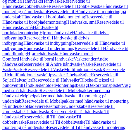
og møbler
Håndvaske
Håndvaske
Reservedele til
Håndvaske
Dobbeltvaske
Reservedele til Dobbeltvaske
Håndvaske til
montering på underskab
Reservedele til Håndvaske til montering på
underskab
Håndvaske til bordplademontering
Reservedele til
Håndvaske til bordplademontering
Håndvaske, små
Reservedele til
Håndvaske, små
Håndvaske til
bordplademontering
Hjørnehåndvaske
Håndvaske til delvis
indbygning
Reservedele til Håndvaske til delvis
indbygning
Håndvaske til indbygning
Reservedele til Håndvaske til
indbygning
Håndvaske til underlimning
Reservedele til Håndvaske til
underlimning
Hjørnehåndvaske
Håndvaske model
Comfort
Håndvaske til børn
Håndvaske
Vaskerender
Andre
håndvaske
Reservedele til Andre håndvaske
Vaske
Reservedele til
Vaske
Vaske
Reservedele til Vaske
Multifunktionel vask
Reservedele
til Multifunktionel vask
Gipsvaske
Tilbehør
Søjler
Reservedele til
Søjler
Halvsøjler
Reservedele til Halvsøjler
Tilbehør
Dæksel til
bundventil
Håndklædeholder
Monteringsbeslag
Dekorationsplader
Vægh
med små håndvaske
Reservedele til Møbelpakker med små
håndvaske
Møbelpakker med håndvaske til montering på
underskab
Reservedele til Møbelpakker med håndvaske til montering
på underskab
Badeværelsesmøbler
Underskabe
Reservedele til
Underskabe
Til håndvaske
Reservedele til Til håndvaske
Til
håndvaske
Reservedele til Til håndvaske
Til
dobbeltvaske
Reservedele til Til dobbeltvaske
Til håndvaske til
montering på underskab
Reservedele til Til håndvaske til montering