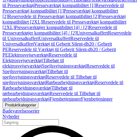
til Presseværktøj
Presseværktøj kompatibilitet [1]
Reservedele til
Presseværktøj kompatibilitet [1]
Presseværktøj kompatibilitet
[2]
Reservedele til Presseværktøj kompatibilitet [2]
Presseværktøj
kompatibilitet [2XL]
Reservedele til Presseværktøj kompatibilitet
[2XL]
Presseværktøjer kompatibilitet [4] / [2]
Reservedele til
Presseværktøjer kompatibilitet [4] / [2]
Universalkuffert
Reservedele
til Universalkuffert
Universalkuffert
Reservedele til
Universalkuffert
Værktøj til Geberit Silent-db20 / Geberit
PE
Reservedele til Værktøj til Geberit Silent-db20 / Geberit
PE
Elektrosvejseværktøj
Reservedele til
Elektrosvejseværktøj
Tilbehør til
elektrosvejseværktøj
Spejlsvejsningsværktøj
Reservedele til
Spejlsvejsningsværktøj
Tilbehør til
spejlsvejsningsværktøj
Reservedele til Tilbehør til
spejlsvejsningsværktøj
Rørbearbejdningsværktøj
Reservedele til
Rørbearbejdningsværktøj
Tilbehør til
rørbearbejdningsværktøj
Reservedele til Tilbehør til
rørbearbejdningsværktøj
Fjernbetjeninger
Fjernbetjeninger
Produktkategorier
Badeværelsesserier
Nyheder