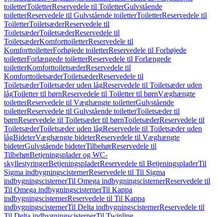
toiletter
Toiletter
Reservedele til Toiletter
Gulvstående
toiletter
Reservedele til Gulvstående toiletter
Toiletter
Reservedele til
Toiletter
Toiletsæder
Reservedele til
Toiletsæder
Toiletsæder
Reservedele til
Toiletsæder
Komforttoiletter
Reservedele til
Komforttoiletter
Forhøjede toiletter
Reservedele til Forhøjede
toiletter
Forlængede toiletter
Reservedele til Forlængede
toiletter
Komforttoiletsæder
Reservedele til
Komforttoiletsæder
Toiletsæder
Reservedele til
Toiletsæder
Toiletsæder uden låg
Reservedele til Toiletsæder uden
låg
Toiletter til børn
Reservedele til Toiletter til børn
Væghængte
toiletter
Reservedele til Væghængte toiletter
Gulvstående
toiletter
Reservedele til Gulvstående toiletter
Toiletsæder til
børn
Reservedele til Toiletsæder til børn
Toiletsæder
Reservedele til
Toiletsæder
Toiletsæder uden låg
Reservedele til Toiletsæder uden
låg
Bideter
Væghængte bideter
Reservedele til Væghængte
bideter
Gulvstående bideter
Tilbehør
Reservedele til
Tilbehør
Betjeningsplader og WC-
skyllestyringer
Betjeningsplader
Reservedele til Betjeningsplader
Til
Sigma indbygningscisterner
Reservedele til Til Sigma
indbygningscisterner
Til Omega indbygningscisterner
Reservedele til
Til Omega indbygningscisterner
Til Kappa
indbygningscisterner
Reservedele til Til Kappa
indbygningscisterner
Til Delta indbygningscisterner
Reservedele til
Til Delta indbygningscisterner
Til Twinline