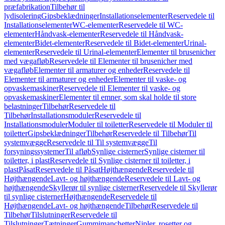
præfabrikation
Tilbehør til
lydisolering
Gipsbeklædninger
Installationselementer
Reservedele til
Installationselementer
WC-elementer
Reservedele til WC-
elementer
Håndvask-elementer
Reservedele til Håndvask-
elementer
Bidet-elementer
Reservedele til Bidet-elementer
Urinal-
elementer
Reservedele til Urinal-elementer
Elementer til brusenicher
med vægafløb
Reservedele til Elementer til brusenicher med
vægafløb
Elementer til armaturer og enheder
Reservedele til
Elementer til armaturer og enheder
Elementer til vaske- og
opvaskemaskiner
Reservedele til Elementer til vaske- og
opvaskemaskiner
Elementer til emner, som skal holde til store
belastninger
Tilbehør
Reservedele til
Tilbehør
Installationsmoduler
Reservedele til
Installationsmoduler
Moduler til toiletter
Reservedele til Moduler til
toiletter
Gipsbeklædninger
Tilbehør
Reservedele til Tilbehør
Til
systemvægge
Reservedele til Til systemvægge
Til
forsyningssystemer
Til afløb
Synlige cisterner
Synlige cisterner til
toiletter, i plast
Reservedele til Synlige cisterner til toiletter, i
plast
Påsat
Reservedele til Påsat
Højthængende
Reservedele til
Højthængende
Lavt- og højthængende
Reservedele til Lavt- og
højthængende
Skyllerør til synlige cisterner
Reservedele til Skyllerør
til synlige cisterner
Højthængende
Reservedele til
Højthængende
Lavt- og højthængende
Tilbehør
Reservedele til
Tilbehør
Tilslutninger
Reservedele til
Tilslutninger
Tætninger
Gummimanchetter
Nipler, rosetter og