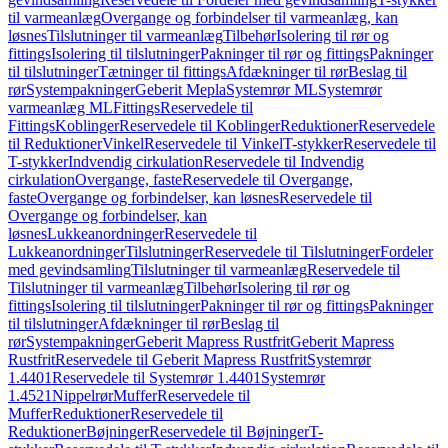
til varmeanlæg
Overgange og forbindelser til varmeanlæg, kan
løsnes
Tilslutninger til varmeanlæg
Tilbehør
Isolering til rør og
fittings
Isolering til tilslutninger
Pakninger til rør og fittings
Pakninger
til tilslutninger
Tætninger til fittings
Afdækninger til rør
Beslag til
rør
Systempakninger
Geberit Mepla
Systemrør ML
Systemrør
varmeanlæg ML
Fittings
Reservedele til
Fittings
Koblinger
Reservedele til Koblinger
Reduktioner
Reservedele
til Reduktioner
Vinkel
Reservedele til Vinkel
T-stykker
Reservedele til
T-stykker
Indvendig cirkulation
Reservedele til Indvendig
cirkulation
Overgange, faste
Reservedele til Overgange,
faste
Overgange og forbindelser, kan løsnes
Reservedele til
Overgange og forbindelser, kan
løsnes
Lukkeanordninger
Reservedele til
Lukkeanordninger
Tilslutninger
Reservedele til Tilslutninger
Fordeler
med gevindsamling
Tilslutninger til varmeanlæg
Reservedele til
Tilslutninger til varmeanlæg
Tilbehør
Isolering til rør og
fittings
Isolering til tilslutninger
Pakninger til rør og fittings
Pakninger
til tilslutninger
Afdækninger til rør
Beslag til
rør
Systempakninger
Geberit Mapress Rustfrit
Geberit Mapress
Rustfrit
Reservedele til Geberit Mapress Rustfrit
Systemrør
1.4401
Reservedele til Systemrør 1.4401
Systemrør
1.4521
Nippelrør
Muffer
Reservedele til
Muffer
Reduktioner
Reservedele til
Reduktioner
Bøjninger
Reservedele til Bøjninger
T-