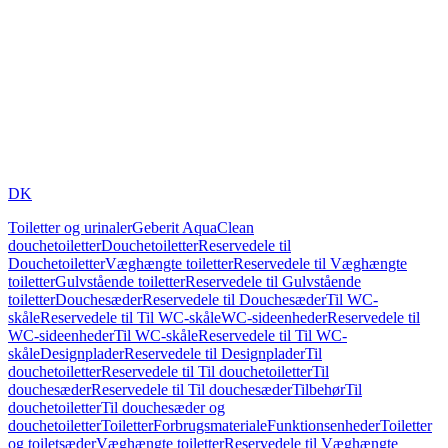
DK
Toiletter og urinaler
Geberit AquaClean
douchetoiletter
Douchetoiletter
Reservedele til
Douchetoiletter
Væghængte toiletter
Reservedele til Væghængte
toiletter
Gulvstående toiletter
Reservedele til Gulvstående
toiletter
Douchesæder
Reservedele til Douchesæder
Til WC-
skåle
Reservedele til Til WC-skåle
WC-sideenheder
Reservedele til
WC-sideenheder
Til WC-skåle
Reservedele til Til WC-
skåle
Designplader
Reservedele til Designplader
Til
douchetoiletter
Reservedele til Til douchetoiletter
Til
douchesæder
Reservedele til Til douchesæder
Tilbehør
Til
douchetoiletter
Til douchesæder og
douchetoiletter
Toiletter
Forbrugsmateriale
Funktionsenheder
Toiletter
og toiletsæder
Væghængte toiletter
Reservedele til Væghængte