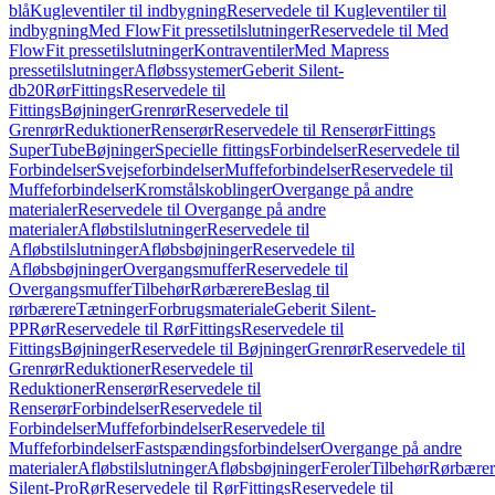
blå
Kugleventiler til indbygning
Reservedele til Kugleventiler til
indbygning
Med FlowFit pressetilslutninger
Reservedele til Med
FlowFit pressetilslutninger
Kontraventiler
Med Mapress
pressetilslutninger
Afløbssystemer
Geberit Silent-
db20
Rør
Fittings
Reservedele til
Fittings
Bøjninger
Grenrør
Reservedele til
Grenrør
Reduktioner
Renserør
Reservedele til Renserør
Fittings
SuperTube
Bøjninger
Specielle fittings
Forbindelser
Reservedele til
Forbindelser
Svejseforbindelser
Muffeforbindelser
Reservedele til
Muffeforbindelser
Kromstålskoblinger
Overgange på andre
materialer
Reservedele til Overgange på andre
materialer
Afløbstilslutninger
Reservedele til
Afløbstilslutninger
Afløbsbøjninger
Reservedele til
Afløbsbøjninger
Overgangsmuffer
Reservedele til
Overgangsmuffer
Tilbehør
Rørbærere
Beslag til
rørbærere
Tætninger
Forbrugsmateriale
Geberit Silent-
PP
Rør
Reservedele til Rør
Fittings
Reservedele til
Fittings
Bøjninger
Reservedele til Bøjninger
Grenrør
Reservedele til
Grenrør
Reduktioner
Reservedele til
Reduktioner
Renserør
Reservedele til
Renserør
Forbindelser
Reservedele til
Forbindelser
Muffeforbindelser
Reservedele til
Muffeforbindelser
Fastspændingsforbindelser
Overgange på andre
materialer
Afløbstilslutninger
Afløbsbøjninger
Feroler
Tilbehør
Rørbærer
Silent-Pro
Rør
Reservedele til Rør
Fittings
Reservedele til