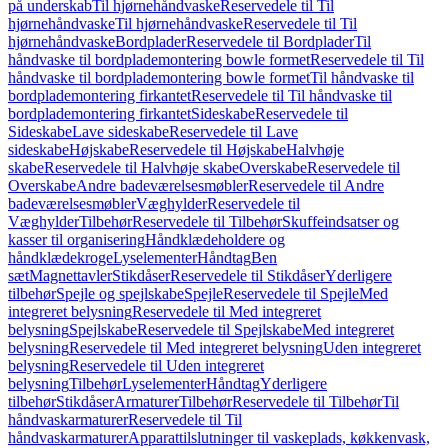
på underskab
Til hjørnehåndvaske
Reservedele til Til
hjørnehåndvaske
Til hjørnehåndvaske
Reservedele til Til
hjørnehåndvaske
Bordplader
Reservedele til Bordplader
Til
håndvaske til bordplademontering bowle formet
Reservedele til Til
håndvaske til bordplademontering bowle formet
Til håndvaske til
bordplademontering firkantet
Reservedele til Til håndvaske til
bordplademontering firkantet
Sideskabe
Reservedele til
Sideskabe
Lave sideskabe
Reservedele til Lave
sideskabe
Højskabe
Reservedele til Højskabe
Halvhøje
skabe
Reservedele til Halvhøje skabe
Overskabe
Reservedele til
Overskabe
Andre badeværelsesmøbler
Reservedele til Andre
badeværelsesmøbler
Væghylder
Reservedele til
Væghylder
Tilbehør
Reservedele til Tilbehør
Skuffeindsatser og
kasser til organisering
Håndklædeholdere og
håndklædekroge
Lyselementer
Håndtag
Ben
sæt
Magnettavler
Stikdåser
Reservedele til Stikdåser
Yderligere
tilbehør
Spejle og spejlskabe
Spejle
Reservedele til Spejle
Med
integreret belysning
Reservedele til Med integreret
belysning
Spejlskabe
Reservedele til Spejlskabe
Med integreret
belysning
Reservedele til Med integreret belysning
Uden integreret
belysning
Reservedele til Uden integreret
belysning
Tilbehør
Lyselementer
Håndtag
Yderligere
tilbehør
Stikdåser
Armaturer
Tilbehør
Reservedele til Tilbehør
Til
håndvaskarmaturer
Reservedele til Til
håndvaskarmaturer
Apparattilslutninger til vaskeplads, køkkenvask,