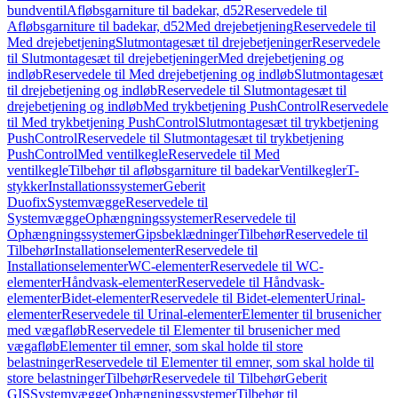
bundventil
Afløbsgarniture til badekar, d52
Reservedele til
Afløbsgarniture til badekar, d52
Med drejebetjening
Reservedele til
Med drejebetjening
Slutmontagesæt til drejebetjeninger
Reservedele
til Slutmontagesæt til drejebetjeninger
Med drejebetjening og
indløb
Reservedele til Med drejebetjening og indløb
Slutmontagesæt
til drejebetjening og indløb
Reservedele til Slutmontagesæt til
drejebetjening og indløb
Med trykbetjening PushControl
Reservedele
til Med trykbetjening PushControl
Slutmontagesæt til trykbetjening
PushControl
Reservedele til Slutmontagesæt til trykbetjening
PushControl
Med ventilkegle
Reservedele til Med
ventilkegle
Tilbehør til afløbsgarniture til badekar
Ventilkegler
T-
stykker
Installationssystemer
Geberit
Duofix
Systemvægge
Reservedele til
Systemvægge
Ophængningssystemer
Reservedele til
Ophængningssystemer
Gipsbeklædninger
Tilbehør
Reservedele til
Tilbehør
Installationselementer
Reservedele til
Installationselementer
WC-elementer
Reservedele til WC-
elementer
Håndvask-elementer
Reservedele til Håndvask-
elementer
Bidet-elementer
Reservedele til Bidet-elementer
Urinal-
elementer
Reservedele til Urinal-elementer
Elementer til brusenicher
med vægafløb
Reservedele til Elementer til brusenicher med
vægafløb
Elementer til emner, som skal holde til store
belastninger
Reservedele til Elementer til emner, som skal holde til
store belastninger
Tilbehør
Reservedele til Tilbehør
Geberit
GIS
Systemvægge
Ophængningssystemer
Tilbehør til