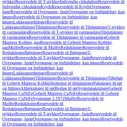
stykker
Reservedele til T-stykker
Indvendig cirkulation
Reservedele til
Indvendig cirkulation
Kryds
Reservedele til Kryds
Overgange,
faste
Reservedele til Overgange, faste
Overgange og forbindelser, kan
løsnes
Reservedele til Overgange og forbindelser, kan
løsnes
Lukkeanordninger
Reservedele til
Lukkeanordninger
Tilslutninger
Reservedele til Tilslutninger
T-stykker
til varmeanlæg
Reservedele til T-stykker til varmeanlæg
Tilslutninger
til varmeanlæg
Reservedele til Tilslutninger til varmeanlæg
Geberit
Mapress Kobber, gas
Reservedele til Geberit Mapress Kobber,
gas
Muffer
Reservedele til Muffer
Reduktioner
Reservedele til
Reduktioner
Bøjninger
Reservedele til Bøjninger
T-
stykker
Reservedele til T-stykker
Overgange, faste
Reservedele til
Overgange, faste
Overgange og forbindelser, kan løsnes
Reservedele
til Overgange og forbindelser, kan
løsnes
Lukkeanordninger
Reservedele til
Lukkeanordninger
Tilslutninger
Reservedele til Tilslutninger
Tilbehør
til Geberit Mapress Kobber
Isolering til tilslutninger
Pakninger til rør
og fittings
Afdækninger til rør
Beslag til rør
Systempakninger
Geberit
Mapress CuNiFe
Geberit Mapress CuNiFe
Reservedele til Geberit
Mapress CuNiFe
Systemrør 2.1972
Muffer
Reservedele til
Muffer
Reduktioner
Reservedele til
Reduktioner
Bøjninger
Reservedele til Bøjninger
T-
stykker
Reservedele til T-stykker
Overgange, faste
Reservedele til
Overgange, faste
Overgange og forbindelser, kan løsnes
Reservedele
til Overgange og forbindelser, kan