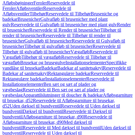
Afløbsbøjninger
Feroler
Reservedele til
Feroler
Afløbsventiler
Reservedele til
Afløbsventiler
Tilbehør
Reservedele til Tilbehør
Bruseniche og
badekar
Brusenicher
Gulvafløb til brusenicher med plant
gulv
Reservedele til Gulvafløb til brusenicher med plant gulv
Render
til brusenicher
Reservedele til Render til brusenicher
Tilbehør til
render til brusenicher
Reservedele til Tilbehør til render til
brusenicher
Gulvafløb til brusenicher
Reservedele til Gulvafløb til
brusenicher
Tilbehør til gulvafløb til brusenicher
Reservedele til
Tilbehør til gulvafløb til brusenicher
Vægafløb
Reservedele til
Vægafløb
Tilbehør til vægafløb
Reservedele til Tilbehør til
vægafløb
Brusekar og brusegulve
Installationselementer
Specifikke
vandlåse til brusekar
Badekar
Badekar af sanitetsakryl
Reservedele til
Badekar af sanitetsakryl
Rektangulære badekar
Reservedele til
Rektangulære badekar
Installationselementer
Reservedele til
Installationselementer
Ben sæt og sæt af plader og
vægbeslag
Reservedele til Ben sæt og sæt af plader og
vægbeslag
Apparattilslutninger til doucher & badekar
Afløbsgarniture
til brusekar, d52
Reservedele til Afløbsgarniture til brusekar,
d52
Uden dæksel til bundventil
Reservedele til Uden dæksel til
bundventil
Dæksel til bundventil
Reservedele til Dæksel til
bundventil
Afløbsgarniture til brusekar, d90
Reservedele til
Afløbsgarniture til brusekar, d90
Med dæksel til
bundventil
Reservedele til Med dæksel til bundventil
Uden dæksel til
bundventil
Reservedele til Uden dæksel til