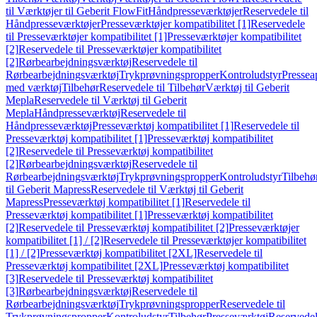
til Værktøjer til Geberit FlowFit
Håndpresseværktøjer
Reservedele til
Håndpresseværktøjer
Presseværktøjer kompatibilitet [1]
Reservedele
til Presseværktøjer kompatibilitet [1]
Presseværktøjer kompatibilitet
[2]
Reservedele til Presseværktøjer kompatibilitet
[2]
Rørbearbejdningsværktøj
Reservedele til
Rørbearbejdningsværktøj
Trykprøvningspropper
Kontroludstyr
Pressea
med værktøj
Tilbehør
Reservedele til Tilbehør
Værktøj til Geberit
Mepla
Reservedele til Værktøj til Geberit
Mepla
Håndpresseværktøj
Reservedele til
Håndpresseværktøj
Presseværktøj kompatibilitet [1]
Reservedele til
Presseværktøj kompatibilitet [1]
Presseværktøj kompatibilitet
[2]
Reservedele til Presseværktøj kompatibilitet
[2]
Rørbearbejdningsværktøj
Reservedele til
Rørbearbejdningsværktøj
Trykprøvningspropper
Kontroludstyr
Tilbehø
til Geberit Mapress
Reservedele til Værktøj til Geberit
Mapress
Presseværktøj kompatibilitet [1]
Reservedele til
Presseværktøj kompatibilitet [1]
Presseværktøj kompatibilitet
[2]
Reservedele til Presseværktøj kompatibilitet [2]
Presseværktøjer
kompatibilitet [1] / [2]
Reservedele til Presseværktøjer kompatibilitet
[1] / [2]
Presseværktøj kompatibilitet [2XL]
Reservedele til
Presseværktøj kompatibilitet [2XL]
Presseværktøj kompatibilitet
[3]
Reservedele til Presseværktøj kompatibilitet
[3]
Rørbearbejdningsværktøj
Reservedele til
Rørbearbejdningsværktøj
Trykprøvningspropper
Reservedele til
Trykprøvningspropper
Kontroludstyr
Tilbehør
Presseværktøj
Reservede