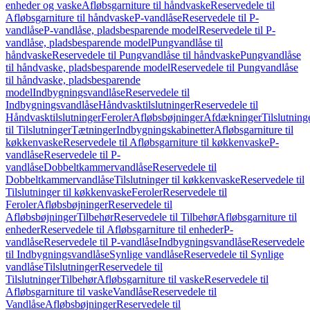
enheder og vaske
Afløbsgarniture til håndvaske
Reservedele til
Afløbsgarniture til håndvaske
P-vandlåse
Reservedele til P-
vandlåse
P-vandlåse, pladsbesparende model
Reservedele til P-
vandlåse, pladsbesparende model
Pungvandlåse til
håndvaske
Reservedele til Pungvandlåse til håndvaske
Pungvandlåse
til håndvaske, pladsbesparende model
Reservedele til Pungvandlåse
til håndvaske, pladsbesparende
model
Indbygningsvandlåse
Reservedele til
Indbygningsvandlåse
Håndvasktilslutninger
Reservedele til
Håndvasktilslutninger
Feroler
Afløbsbøjninger
Afdækninger
Tilslutning
til Tilslutninger
Tætninger
Indbygningskabinetter
Afløbsgarniture til
køkkenvaske
Reservedele til Afløbsgarniture til køkkenvaske
P-
vandlåse
Reservedele til P-
vandlåse
Dobbeltkammervandlåse
Reservedele til
Dobbeltkammervandlåse
Tilslutninger til køkkenvaske
Reservedele til
Tilslutninger til køkkenvaske
Feroler
Reservedele til
Feroler
Afløbsbøjninger
Reservedele til
Afløbsbøjninger
Tilbehør
Reservedele til Tilbehør
Afløbsgarniture til
enheder
Reservedele til Afløbsgarniture til enheder
P-
vandlåse
Reservedele til P-vandlåse
Indbygningsvandlåse
Reservedele
til Indbygningsvandlåse
Synlige vandlåse
Reservedele til Synlige
vandlåse
Tilslutninger
Reservedele til
Tilslutninger
Tilbehør
Afløbsgarniture til vaske
Reservedele til
Afløbsgarniture til vaske
Vandlåse
Reservedele til
Vandlåse
Afløbsbøjninger
Reservedele til