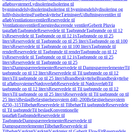
afløbssystemer
Lydisolering
Isolering til
bygningsdelslydisolering
Isolering til bygningsdelslydisolering og
luftlydsisolering
Fugtbeskyttelse
Tætninger
Udluftningsventiler til
afløb
Ventilationsventiler
Reservedele til
Ventilationsventiler
Energireducerende ventiler
Geberit Pluvia
tagafløb
Tagbrønde
Reservedele til Tagbrønde
Tagbrønde op til 12
l/s
Reservedele til Tagbrønde op til 12 l/s
Tagbrønde op til 25
liter/s
Reservedele til Tagbrønde op til 25 liter/s
Tagbrønde op til 100
liter/s
Reservedele til Tagbrønde op til 100 liter/s
Tagbrønde til
render
Reservedele til Tagbrønde til render
Tagbrønde op til 12
l/s
Reservedele til Tagbrønde op til 12 l/s
Tagbrønde op til 25
liter/s
Reservedele til Tagbrønde op til 25
liter/s
Dampspærreelementer
Reservedele til Dampspærreelementer
Til
tagbrønde op til 12 liter/s
Reservedele til Til tagbrønde op til 12
liter/s
Til tagbrønde op til 25 liter/s
Brandbeskyttelse
Brandbeskyttelse
til afløbssystemer
Nødoverløb
Reservedele til Nødoverløb
Til
tagbrønde op til 12 liter/s
Reservedele til Til tagbrønde op til 12
liter/s
Til tagbrønde op til 25 liter/s
Reservedele til Til tagbrønde op til
25 liter/s
Beslag
Befæstigelsessystem d40–200
Befæstigelsessystem
d250–315
Tilbehør
Reservedele til Tilbehør
Til tagbrønde
Reservedele
til Til tagbrønde
Til beslag
Konventionelle
tagafløb
Tagbrønde
Reservedele til
Tagbrønde
Dampspærreelementer
Reservedele til
Dampspærreelementer
Tilbehør
Reservedele til
Tilbehør
Værktøj
Værktøj
Værktøjer til Geberit FlowFit
Reservedele