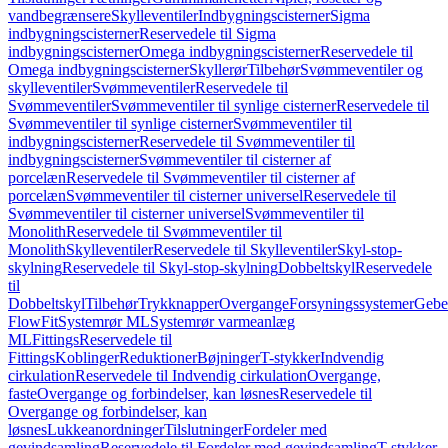
vandbegrænsere
Skylleventiler
Indbygningscisterner
Sigma
indbygningscisterner
Reservedele til Sigma
indbygningscisterner
Omega indbygningscisterner
Reservedele til
Omega indbygningscisterner
Skyllerør
Tilbehør
Svømmeventiler og
skylleventiler
Svømmeventiler
Reservedele til
Svømmeventiler
Svømmeventiler til synlige cisterner
Reservedele til
Svømmeventiler til synlige cisterner
Svømmeventiler til
indbygningscisterner
Reservedele til Svømmeventiler til
indbygningscisterner
Svømmeventiler til cisterner af
porcelæn
Reservedele til Svømmeventiler til cisterner af
porcelæn
Svømmeventiler til cisterner universel
Reservedele til
Svømmeventiler til cisterner universel
Svømmeventiler til
Monolith
Reservedele til Svømmeventiler til
Monolith
Skylleventiler
Reservedele til Skylleventiler
Skyl-stop-
skylning
Reservedele til Skyl-stop-skylning
Dobbeltskyl
Reservedele
til
Dobbeltskyl
Tilbehør
Trykknapper
Overgange
Forsyningssystemer
Geber
FlowFit
Systemrør ML
Systemrør varmeanlæg
ML
Fittings
Reservedele til
Fittings
Koblinger
Reduktioner
Bøjninger
T-stykker
Indvendig
cirkulation
Reservedele til Indvendig cirkulation
Overgange,
faste
Overgange og forbindelser, kan løsnes
Reservedele til
Overgange og forbindelser, kan
løsnes
Lukkeanordninger
Tilslutninger
Fordeler med
gevindsamling
Reservedele til Fordeler med gevindsamling
T-stykker