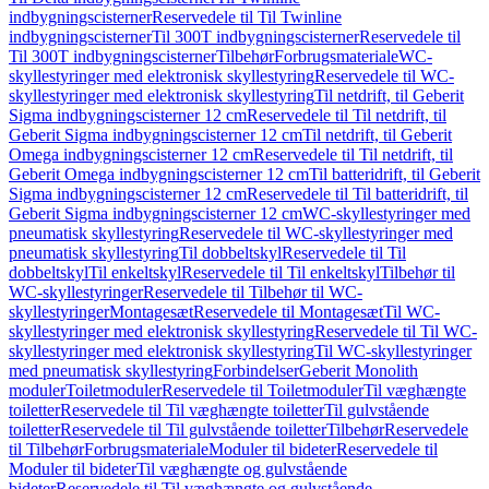
indbygningscisterner
Reservedele til Til Twinline
indbygningscisterner
Til 300T indbygningscisterner
Reservedele til
Til 300T indbygningscisterner
Tilbehør
Forbrugsmateriale
WC-
skyllestyringer med elektronisk skyllestyring
Reservedele til WC-
skyllestyringer med elektronisk skyllestyring
Til netdrift, til Geberit
Sigma indbygningscisterner 12 cm
Reservedele til Til netdrift, til
Geberit Sigma indbygningscisterner 12 cm
Til netdrift, til Geberit
Omega indbygningscisterner 12 cm
Reservedele til Til netdrift, til
Geberit Omega indbygningscisterner 12 cm
Til batteridrift, til Geberit
Sigma indbygningscisterner 12 cm
Reservedele til Til batteridrift, til
Geberit Sigma indbygningscisterner 12 cm
WC-skyllestyringer med
pneumatisk skyllestyring
Reservedele til WC-skyllestyringer med
pneumatisk skyllestyring
Til dobbeltskyl
Reservedele til Til
dobbeltskyl
Til enkeltskyl
Reservedele til Til enkeltskyl
Tilbehør til
WC-skyllestyringer
Reservedele til Tilbehør til WC-
skyllestyringer
Montagesæt
Reservedele til Montagesæt
Til WC-
skyllestyringer med elektronisk skyllestyring
Reservedele til Til WC-
skyllestyringer med elektronisk skyllestyring
Til WC-skyllestyringer
med pneumatisk skyllestyring
Forbindelser
Geberit Monolith
moduler
Toiletmoduler
Reservedele til Toiletmoduler
Til væghængte
toiletter
Reservedele til Til væghængte toiletter
Til gulvstående
toiletter
Reservedele til Til gulvstående toiletter
Tilbehør
Reservedele
til Tilbehør
Forbrugsmateriale
Moduler til bideter
Reservedele til
Moduler til bideter
Til væghængte og gulvstående
bideter
Reservedele til Til væghængte og gulvstående