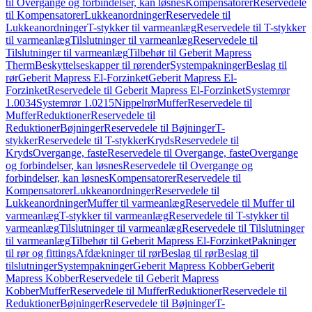
til Overgange og forbindelser, kan løsnes
Kompensatorer
Reservedele
til Kompensatorer
Lukkeanordninger
Reservedele til
Lukkeanordninger
T-stykker til varmeanlæg
Reservedele til T-stykker
til varmeanlæg
Tilslutninger til varmeanlæg
Reservedele til
Tilslutninger til varmeanlæg
Tilbehør til Geberit Mapress
Therm
Beskyttelseskapper til rørender
Systempakninger
Beslag til
rør
Geberit Mapress El-Forzinket
Geberit Mapress El-
Forzinket
Reservedele til Geberit Mapress El-Forzinket
Systemrør
1.0034
Systemrør 1.0215
Nippelrør
Muffer
Reservedele til
Muffer
Reduktioner
Reservedele til
Reduktioner
Bøjninger
Reservedele til Bøjninger
T-
stykker
Reservedele til T-stykker
Kryds
Reservedele til
Kryds
Overgange, faste
Reservedele til Overgange, faste
Overgange
og forbindelser, kan løsnes
Reservedele til Overgange og
forbindelser, kan løsnes
Kompensatorer
Reservedele til
Kompensatorer
Lukkeanordninger
Reservedele til
Lukkeanordninger
Muffer til varmeanlæg
Reservedele til Muffer til
varmeanlæg
T-stykker til varmeanlæg
Reservedele til T-stykker til
varmeanlæg
Tilslutninger til varmeanlæg
Reservedele til Tilslutninger
til varmeanlæg
Tilbehør til Geberit Mapress El-Forzinket
Pakninger
til rør og fittings
Afdækninger til rør
Beslag til rør
Beslag til
tilslutninger
Systempakninger
Geberit Mapress Kobber
Geberit
Mapress Kobber
Reservedele til Geberit Mapress
Kobber
Muffer
Reservedele til Muffer
Reduktioner
Reservedele til
Reduktioner
Bøjninger
Reservedele til Bøjninger
T-