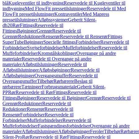
blå
Kugleventiler til indbygning
Reservedele til Kugleventiler til
indbygning
Med FlowFit pressetilslutninger
Reservedele til Med
FlowFit pressetilslutninger
Kontraventiler
Med Mapress
pressetilslutninger
Afløbssystemer
Geberit Silent-
db20
Rør
Fittings
Reservedele til
Fittings
Bøjninger
Grenrør
Reservedele til
Grenrør
Reduktioner
Renserør
Reservedele til Renserør
Fittings
SuperTube
Bøjninger
Specielle fittings
Forbindelser
Reservedele til
Forbindelser
Svejseforbindelser
Muffeforbindelser
Reservedele til
Muffeforbindelser
Kromstålskoblinger
Overgange på andre
materialer
Reservedele til Overgange på andre
materialer
Afløbstilslutninger
Reservedele til
Afløbstilslutninger
Afløbsbøjninger
Reservedele til
Afløbsbøjninger
Overgangsmuffer
Reservedele til
Overgangsmuffer
Tilbehør
Rørbærere
Beslag til
rørbærere
Tætninger
Forbrugsmateriale
Geberit Silent-
PP
Rør
Reservedele til Rør
Fittings
Reservedele til
Fittings
Bøjninger
Reservedele til Bøjninger
Grenrør
Reservedele til
Grenrør
Reduktioner
Reservedele til
Reduktioner
Renserør
Reservedele til
Renserør
Forbindelser
Reservedele til
Forbindelser
Muffeforbindelser
Reservedele til
Muffeforbindelser
Fastspændingsforbindelser
Overgange på andre
materialer
Afløbstilslutninger
Afløbsbøjninger
Feroler
Tilbehør
Rørbærer
Silent-Pro
Rør
Reservedele til Rør
Fittings
Reservedele til