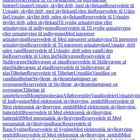
bideter
Urinaler
Urinaler, skyllet drift, med skyllekant
Reservedele til
Urinaler, skyllet drift, med skyllekant
Uden låg
Reservedele til Uden
låg
Urinaler, skyllet drift, uden skyllekant
Reservedele til Urinaler,
skyllet drift, uden skyllekant
Til synlig urinalstyring eller
urinalstyring til indbygning
Reservedele til Til synlig urinalstyring
eller urinalstyring til indbygning
Med integreret
urinalstyring
Reservedele til Med integreret urinalstyring
Til integreret
urinalstyring
Reservedele til Til integreret urinalstyring
Urinaler, drift
uden vand
Reservedele til Urinaler, drift uden vand
Uden
låg
Reservedele til Uden låg
Skillevægge
Reservedele til
Skillevægge
Skillevægge af plast
Reservedele til Skillevægge af
plast
Skillevægge af glas
Reservedele til Skillevægge af
glas
Tilbehør
Reservedele til Tilbehør
Urinallåg
Vandlåse og
vandlåstilbehør
Skyllerør, skyllerørsbøjninger og
overgange
Reservedele til Skyllerør, skyllerørsbøjninger og
overgange
Tilbehør til
sprøjtehoved
Monteringsbeslag
Afløbsventiler
Vandfordeler
Urinalstyri
til Indbygning
Med elektronisk skyllestyring, netdrift
Reservedele til
Med elektronisk skyllestyring, netdrift
Med elektronisk skyllestyring,
batteridrift
Reservedele til Med elektronisk skyllestyring,
batteridrift
Med pneumatisk skyllestyring
Reservedele til Med
pneumatisk skyllestyring
Basic
Reservedele til
Basic
Synlige
Reservedele til Synlige
Med elektronisk skyllestyring,
netdrift
Reservedele til Med elektronisk skyllestyring, netdrift
Med