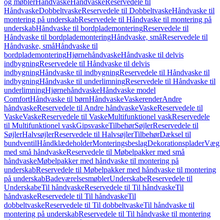
og møbler
Håndvaske
Håndvaske
Reservedele til
Håndvaske
Dobbeltvaske
Reservedele til Dobbeltvaske
Håndvaske til
montering på underskab
Reservedele til Håndvaske til montering på
underskab
Håndvaske til bordplademontering
Reservedele til
Håndvaske til bordplademontering
Håndvaske, små
Reservedele til
Håndvaske, små
Håndvaske til
bordplademontering
Hjørnehåndvaske
Håndvaske til delvis
indbygning
Reservedele til Håndvaske til delvis
indbygning
Håndvaske til indbygning
Reservedele til Håndvaske til
indbygning
Håndvaske til underlimning
Reservedele til Håndvaske til
underlimning
Hjørnehåndvaske
Håndvaske model
Comfort
Håndvaske til børn
Håndvaske
Vaskerender
Andre
håndvaske
Reservedele til Andre håndvaske
Vaske
Reservedele til
Vaske
Vaske
Reservedele til Vaske
Multifunktionel vask
Reservedele
til Multifunktionel vask
Gipsvaske
Tilbehør
Søjler
Reservedele til
Søjler
Halvsøjler
Reservedele til Halvsøjler
Tilbehør
Dæksel til
bundventil
Håndklædeholder
Monteringsbeslag
Dekorationsplader
Vægh
med små håndvaske
Reservedele til Møbelpakker med små
håndvaske
Møbelpakker med håndvaske til montering på
underskab
Reservedele til Møbelpakker med håndvaske til montering
på underskab
Badeværelsesmøbler
Underskabe
Reservedele til
Underskabe
Til håndvaske
Reservedele til Til håndvaske
Til
håndvaske
Reservedele til Til håndvaske
Til
dobbeltvaske
Reservedele til Til dobbeltvaske
Til håndvaske til
montering på underskab
Reservedele til Til håndvaske til montering