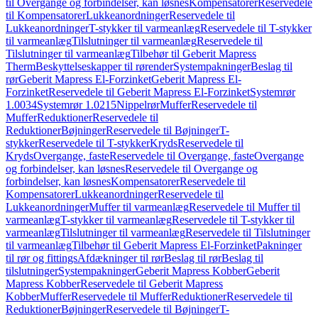
til Overgange og forbindelser, kan løsnes
Kompensatorer
Reservedele
til Kompensatorer
Lukkeanordninger
Reservedele til
Lukkeanordninger
T-stykker til varmeanlæg
Reservedele til T-stykker
til varmeanlæg
Tilslutninger til varmeanlæg
Reservedele til
Tilslutninger til varmeanlæg
Tilbehør til Geberit Mapress
Therm
Beskyttelseskapper til rørender
Systempakninger
Beslag til
rør
Geberit Mapress El-Forzinket
Geberit Mapress El-
Forzinket
Reservedele til Geberit Mapress El-Forzinket
Systemrør
1.0034
Systemrør 1.0215
Nippelrør
Muffer
Reservedele til
Muffer
Reduktioner
Reservedele til
Reduktioner
Bøjninger
Reservedele til Bøjninger
T-
stykker
Reservedele til T-stykker
Kryds
Reservedele til
Kryds
Overgange, faste
Reservedele til Overgange, faste
Overgange
og forbindelser, kan løsnes
Reservedele til Overgange og
forbindelser, kan løsnes
Kompensatorer
Reservedele til
Kompensatorer
Lukkeanordninger
Reservedele til
Lukkeanordninger
Muffer til varmeanlæg
Reservedele til Muffer til
varmeanlæg
T-stykker til varmeanlæg
Reservedele til T-stykker til
varmeanlæg
Tilslutninger til varmeanlæg
Reservedele til Tilslutninger
til varmeanlæg
Tilbehør til Geberit Mapress El-Forzinket
Pakninger
til rør og fittings
Afdækninger til rør
Beslag til rør
Beslag til
tilslutninger
Systempakninger
Geberit Mapress Kobber
Geberit
Mapress Kobber
Reservedele til Geberit Mapress
Kobber
Muffer
Reservedele til Muffer
Reduktioner
Reservedele til
Reduktioner
Bøjninger
Reservedele til Bøjninger
T-