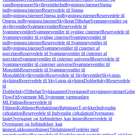
vandbegrænsere
Skylleventiler
Indbygningscisterner
Sigma
indbygningscisterner
Reservedele til Sigma
indbygningscisterner
Omega indbygningscisterner
Reservedele til
Omega indbygningscisterner
Skyllerør
Tilbehør
Svømmeventiler og
skylleventiler
Svømmeventiler
Reservedele til
Svømmeventiler
Svømmeventiler til synlige cisterner
Reservedele til
Svømmeventiler til synlige cisterner
Svømmeventiler til
indbygningscisterner
Reservedele til Svømmeventiler til
indbygningscisterner
Svømmeventiler til cisterner af
porcelæn
Reservedele til Svømmeventiler til cisterner af
porcelæn
Svømmeventiler til cisterner universel
Reservedele til
Svømmeventiler til cisterner universel
Svømmeventiler til
Monolith
Reservedele til Svømmeventiler til
Monolith
Skylleventiler
Reservedele til Skylleventiler
Skyl-stop-
skylning
Reservedele til Skyl-stop-skylning
Dobbeltskyl
Reservedele
til
Dobbeltskyl
Tilbehør
Trykknapper
Overgange
Forsyningssystemer
Geber
FlowFit
Systemrør ML
Systemrør varmeanlæg
ML
Fittings
Reservedele til
Fittings
Koblinger
Reduktioner
Bøjninger
T-stykker
Indvendig
cirkulation
Reservedele til Indvendig cirkulation
Overgange,
faste
Overgange og forbindelser, kan løsnes
Reservedele til
Overgange og forbindelser, kan
løsnes
Lukkeanordninger
Tilslutninger
Fordeler med
gevindsamling
Reservedele til Fordeler med gevindsamling
T-stykker