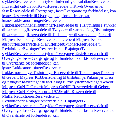
stykker
Reservedele til T-stykker
Indvendig cirkulation
Reservedele til
Indvendig cirkulation
Kryds
Reservedele til Kryds
Overgange,
faste
Reservedele til Overgange, faste
Overgange og forbindelser, kan
løsnes
Reservedele til Overgange og forbindelser, kan
løsnes
Lukkeanordninger
Reservedele til
Lukkeanordninger
Tilslutninger
Reservedele til Tilslutninger
T-stykker
til varmeanlæg
Reservedele til T-stykker til varmeanlæg
Tilslutninger
til varmeanlæg
Reservedele til Tilslutninger til varmeanlæg
Geberit
Mapress Kobber, gas
Reservedele til Geberit Mapress Kobber,
gas
Muffer
Reservedele til Muffer
Reduktioner
Reservedele til
Reduktioner
Bøjninger
Reservedele til Bøjninger
T-
stykker
Reservedele til T-stykker
Overgange, faste
Reservedele til
Overgange, faste
Overgange og forbindelser, kan løsnes
Reservedele
til Overgange og forbindelser, kan
løsnes
Lukkeanordninger
Reservedele til
Lukkeanordninger
Tilslutninger
Reservedele til Tilslutninger
Tilbehør
til Geberit Mapress Kobber
Isolering til tilslutninger
Pakninger til rør
og fittings
Afdækninger til rør
Beslag til rør
Systempakninger
Geberit
Mapress CuNiFe
Geberit Mapress CuNiFe
Reservedele til Geberit
Mapress CuNiFe
Systemrør 2.1972
Muffer
Reservedele til
Muffer
Reduktioner
Reservedele til
Reduktioner
Bøjninger
Reservedele til Bøjninger
T-
stykker
Reservedele til T-stykker
Overgange, faste
Reservedele til
Overgange, faste
Overgange og forbindelser, kan løsnes
Reservedele
til Overgange og forbindelser, kan