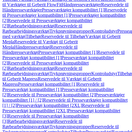
til Værktøjer til Geberit FlowFit
Håndpresseværktøjer
Reservedele til
Håndpresseværktøjer
Presseværktøjer kompatibilitet [1]
Reservedele
til Presseværktøjer kompatibilitet [1]
Presseværktøjer kompatibilitet
[2]
Reservedele til Presseværktøjer kompatibilitet
[2]
Rørbearbejdningsværktøj
Reservedele til
Rørbearbejdningsværktøj
Trykprøvningspropper
Kontroludstyr
Pressea
med værktøj
Tilbehør
Reservedele til Tilbehør
Værktøj til Geberit
Mepla
Reservedele til Værktøj til Geberit
Mepla
Håndpresseværktøj
Reservedele til
Håndpresseværktøj
Presseværktøj kompatibilitet [1]
Reservedele til
Presseværktøj kompatibilitet [1]
Presseværktøj kompatibilitet
[2]
Reservedele til Presseværktøj kompatibilitet
[2]
Rørbearbejdningsværktøj
Reservedele til
Rørbearbejdningsværktøj
Trykprøvningspropper
Kontroludstyr
Tilbehø
til Geberit Mapress
Reservedele til Værktøj til Geberit
Mapress
Presseværktøj kompatibilitet [1]
Reservedele til
Presseværktøj kompatibilitet [1]
Presseværktøj kompatibilitet
[2]
Reservedele til Presseværktøj kompatibilitet [2]
Presseværktøjer
kompatibilitet [1] / [2]
Reservedele til Presseværktøjer kompatibilitet
[1] / [2]
Presseværktøj kompatibilitet [2XL]
Reservedele til
Presseværktøj kompatibilitet [2XL]
Presseværktøj kompatibilitet
[3]
Reservedele til Presseværktøj kompatibilitet
[3]
Rørbearbejdningsværktøj
Reservedele til
Rørbearbejdningsværktøj
Trykprøvningspropper
Reservedele til
Trykprøvningspropper
Kontroludstyr
Tilbehør
Presseværktøj
Reservede