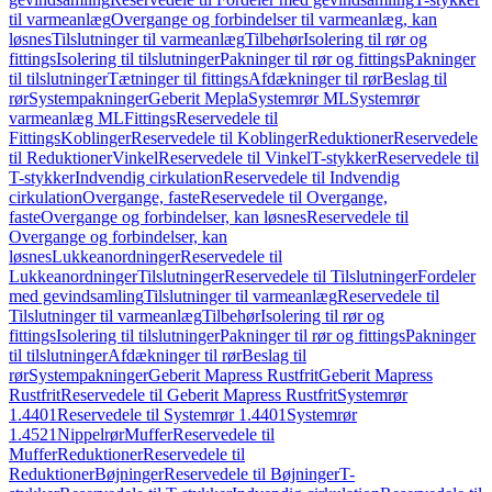
til varmeanlæg
Overgange og forbindelser til varmeanlæg, kan
løsnes
Tilslutninger til varmeanlæg
Tilbehør
Isolering til rør og
fittings
Isolering til tilslutninger
Pakninger til rør og fittings
Pakninger
til tilslutninger
Tætninger til fittings
Afdækninger til rør
Beslag til
rør
Systempakninger
Geberit Mepla
Systemrør ML
Systemrør
varmeanlæg ML
Fittings
Reservedele til
Fittings
Koblinger
Reservedele til Koblinger
Reduktioner
Reservedele
til Reduktioner
Vinkel
Reservedele til Vinkel
T-stykker
Reservedele til
T-stykker
Indvendig cirkulation
Reservedele til Indvendig
cirkulation
Overgange, faste
Reservedele til Overgange,
faste
Overgange og forbindelser, kan løsnes
Reservedele til
Overgange og forbindelser, kan
løsnes
Lukkeanordninger
Reservedele til
Lukkeanordninger
Tilslutninger
Reservedele til Tilslutninger
Fordeler
med gevindsamling
Tilslutninger til varmeanlæg
Reservedele til
Tilslutninger til varmeanlæg
Tilbehør
Isolering til rør og
fittings
Isolering til tilslutninger
Pakninger til rør og fittings
Pakninger
til tilslutninger
Afdækninger til rør
Beslag til
rør
Systempakninger
Geberit Mapress Rustfrit
Geberit Mapress
Rustfrit
Reservedele til Geberit Mapress Rustfrit
Systemrør
1.4401
Reservedele til Systemrør 1.4401
Systemrør
1.4521
Nippelrør
Muffer
Reservedele til
Muffer
Reduktioner
Reservedele til
Reduktioner
Bøjninger
Reservedele til Bøjninger
T-