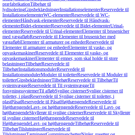
præfabrikation
Tilbehør til
lydisolering
Gipsbeklædninger
Installationselementer
Reservedele til
Installationselementer
WC-elementer
Reservedele til WC-
elementer
Håndvask-elementer
Reservedele til Håndvask-
elementer
Bidet-elementer
Reservedele til Bidet-elementer
Urinal-
elementer
Reservedele til Urinal-elementer
Elementer til brusenicher
med vægafløb
Reservedele til Elementer til brusenicher med
vægafløb
Elementer til armaturer og enheder
Reservedele til
Elementer til armaturer og enheder
Elementer til vaske- og
opvaskemaskiner
Reservedele til Elementer til vaske- og
opvaskemaskiner
Elementer til emner, som skal holde til store
belastninger
Tilbehør
Reservedele til
Tilbehør
Installationsmoduler
Reservedele til
Installationsmoduler
Moduler til toiletter
Reservedele til Moduler til
toiletter
Gipsbeklædninger
Tilbehør
Reservedele til Tilbehør
Til
systemvægge
Reservedele til Til systemvægge
Til
forsyningssystemer
Til afløb
Synlige cisterner
Synlige cisterner til
toiletter, i plast
Reservedele til Synlige cisterner til toiletter, i
plast
Påsat
Reservedele til Påsat
Højthængende
Reservedele til
Højthængende
Lavt- og højthængende
Reservedele til Lavt- og
højthængende
Skyllerør til synlige cisterner
Reservedele til Skyllerør
til synlige cisterner
Højthængende
Reservedele til
Højthængende
Lavt- og højthængende
Tilbehør
Reservedele til
Tilbehør
Tilslutninger
Reservedele til
Tilslutninger
Tætninger
Gummimanchetter
Nipler, rosetter og