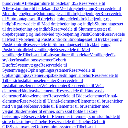
bundventil
Afløbsgarniture til badekar, d52
Reservedele til
Afløbsgarniture til badekar, d52
Med drejebetjening
Reservedele til
Med drejebetjening
Slutmontagesæt til drejebetjeninger
Reservedele
til Slutmontagesæt til drejebetjeninger
Med drejebetjening og
indløb
Reservedele til Med drejebetjening og indløb
Slutmontagesæt
til drejebetjening og indløb
Reservedele til Slutmontagesæt til
drejebetjening og indløb
Med trykbetjening PushControl
Reservedele
til Med trykbetjening PushControl
Slutmontagesæt til trykbetjening
PushControl
Reservedele til Slutmontagesæt til trykbetjening
PushControl
Med ventilkegle
Reservedele til Med
ventilkegle
Tilbehør til afløbsgarniture til badekar
Ventilkegler
T-
stykker
Installationssystemer
Geberit
Duofix
Systemvægge
Reservedele til
Systemvægge
Ophængningssystemer
Reservedele til
Ophængningssystemer
Gipsbeklædninger
Tilbehør
Reservedele til
Tilbehør
Installationselementer
Reservedele til
Installationselementer
WC-elementer
Reservedele til WC-
elementer
Håndvask-elementer
Reservedele til Håndvask-
elementer
Bidet-elementer
Reservedele til Bidet-elementer
Urinal-
elementer
Reservedele til Urinal-elementer
Elementer til brusenicher
med vægafløb
Reservedele til Elementer til brusenicher med
vægafløb
Elementer til emner, som skal holde til store
belastninger
Reservedele til Elementer til emner, som skal holde til
store belastninger
Tilbehør
Reservedele til Tilbehør
Geberit
GIS
Systemvægge
Ophængningssystemer
Tilbehør til