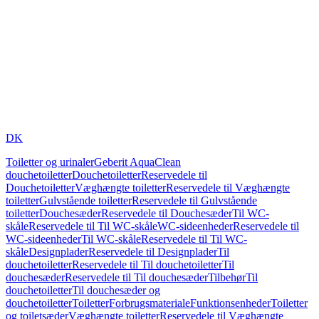
DK
Toiletter og urinaler
Geberit AquaClean
douchetoiletter
Douchetoiletter
Reservedele til
Douchetoiletter
Væghængte toiletter
Reservedele til Væghængte
toiletter
Gulvstående toiletter
Reservedele til Gulvstående
toiletter
Douchesæder
Reservedele til Douchesæder
Til WC-
skåle
Reservedele til Til WC-skåle
WC-sideenheder
Reservedele til
WC-sideenheder
Til WC-skåle
Reservedele til Til WC-
skåle
Designplader
Reservedele til Designplader
Til
douchetoiletter
Reservedele til Til douchetoiletter
Til
douchesæder
Reservedele til Til douchesæder
Tilbehør
Til
douchetoiletter
Til douchesæder og
douchetoiletter
Toiletter
Forbrugsmateriale
Funktionsenheder
Toiletter
og toiletsæder
Væghængte toiletter
Reservedele til Væghængte