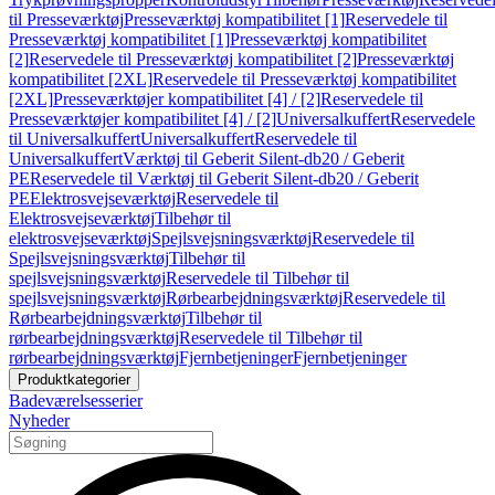
til Presseværktøj
Presseværktøj kompatibilitet [1]
Reservedele til
Presseværktøj kompatibilitet [1]
Presseværktøj kompatibilitet
[2]
Reservedele til Presseværktøj kompatibilitet [2]
Presseværktøj
kompatibilitet [2XL]
Reservedele til Presseværktøj kompatibilitet
[2XL]
Presseværktøjer kompatibilitet [4] / [2]
Reservedele til
Presseværktøjer kompatibilitet [4] / [2]
Universalkuffert
Reservedele
til Universalkuffert
Universalkuffert
Reservedele til
Universalkuffert
Værktøj til Geberit Silent-db20 / Geberit
PE
Reservedele til Værktøj til Geberit Silent-db20 / Geberit
PE
Elektrosvejseværktøj
Reservedele til
Elektrosvejseværktøj
Tilbehør til
elektrosvejseværktøj
Spejlsvejsningsværktøj
Reservedele til
Spejlsvejsningsværktøj
Tilbehør til
spejlsvejsningsværktøj
Reservedele til Tilbehør til
spejlsvejsningsværktøj
Rørbearbejdningsværktøj
Reservedele til
Rørbearbejdningsværktøj
Tilbehør til
rørbearbejdningsværktøj
Reservedele til Tilbehør til
rørbearbejdningsværktøj
Fjernbetjeninger
Fjernbetjeninger
Produktkategorier
Badeværelsesserier
Nyheder