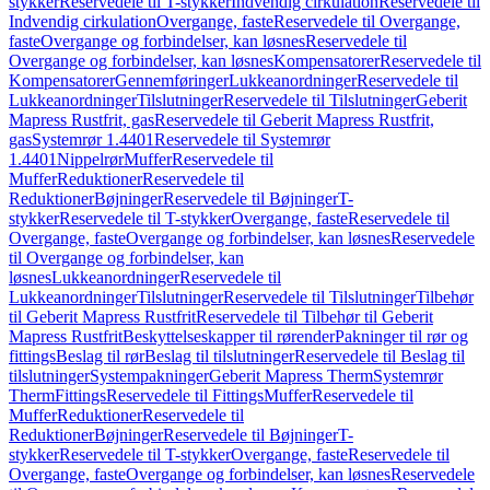
stykker
Reservedele til T-stykker
Indvendig cirkulation
Reservedele til
Indvendig cirkulation
Overgange, faste
Reservedele til Overgange,
faste
Overgange og forbindelser, kan løsnes
Reservedele til
Overgange og forbindelser, kan løsnes
Kompensatorer
Reservedele til
Kompensatorer
Gennemføringer
Lukkeanordninger
Reservedele til
Lukkeanordninger
Tilslutninger
Reservedele til Tilslutninger
Geberit
Mapress Rustfrit, gas
Reservedele til Geberit Mapress Rustfrit,
gas
Systemrør 1.4401
Reservedele til Systemrør
1.4401
Nippelrør
Muffer
Reservedele til
Muffer
Reduktioner
Reservedele til
Reduktioner
Bøjninger
Reservedele til Bøjninger
T-
stykker
Reservedele til T-stykker
Overgange, faste
Reservedele til
Overgange, faste
Overgange og forbindelser, kan løsnes
Reservedele
til Overgange og forbindelser, kan
løsnes
Lukkeanordninger
Reservedele til
Lukkeanordninger
Tilslutninger
Reservedele til Tilslutninger
Tilbehør
til Geberit Mapress Rustfrit
Reservedele til Tilbehør til Geberit
Mapress Rustfrit
Beskyttelseskapper til rørender
Pakninger til rør og
fittings
Beslag til rør
Beslag til tilslutninger
Reservedele til Beslag til
tilslutninger
Systempakninger
Geberit Mapress Therm
Systemrør
Therm
Fittings
Reservedele til Fittings
Muffer
Reservedele til
Muffer
Reduktioner
Reservedele til
Reduktioner
Bøjninger
Reservedele til Bøjninger
T-
stykker
Reservedele til T-stykker
Overgange, faste
Reservedele til
Overgange, faste
Overgange og forbindelser, kan løsnes
Reservedele