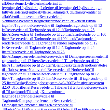
afløbssystemer
Lydisolering
Isolering til
bygningsdelslydisolering
Isolering til bygningsdelslydisolering og
luftlydsisolering
Fugtbeskyttelse
Tætninger
Udluftningsventiler til
afløb
Ventilationsventiler
Reservedele til
Ventilationsventiler
Energireducerende ventiler
Geberit Pluvia
tagafløb
Tagbrønde
Reservedele til Tagbrønde
Tagbrønde op til 12
l/s
Reservedele til Tagbrønde op til 12 l/s
Tagbrønde op til 25
liter/s
Reservedele til Tagbrønde op til 25 liter/s
Tagbrønde op til 100
liter/s
Reservedele til Tagbrønde op til 100 liter/s
Tagbrønde til
render
Reservedele til Tagbrønde til render
Tagbrønde op til 12
l/s
Reservedele til Tagbrønde op til 12 l/s
Tagbrønde op til 25
liter/s
Reservedele til Tagbrønde op til 25
liter/s
Dampspærreelementer
Reservedele til Dampspærreelementer
Til
tagbrønde op til 12 liter/s
Reservedele til Til tagbrønde op til 12
liter/s
Til tagbrønde op til 25 liter/s
Brandbeskyttelse
Brandbeskyttelse
til afløbssystemer
Nødoverløb
Reservedele til Nødoverløb
Til
tagbrønde op til 12 liter/s
Reservedele til Til tagbrønde op til 12
liter/s
Til tagbrønde op til 25 liter/s
Reservedele til Til tagbrønde op til
25 liter/s
Beslag
Befæstigelsessystem d40–200
Befæstigelsessystem
d250–315
Tilbehør
Reservedele til Tilbehør
Til tagbrønde
Reservedele
til Til tagbrønde
Til beslag
Konventionelle
tagafløb
Tagbrønde
Reservedele til
Tagbrønde
Dampspærreelementer
Reservedele til
Dampspærreelementer
Tilbehør
Reservedele til
Tilbehør
Værktøj
Værktøj
Værktøjer til Geberit FlowFit
Reservedele