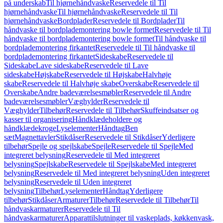
på underskab
Til hjørnehåndvaske
Reservedele til Til
hjørnehåndvaske
Til hjørnehåndvaske
Reservedele til Til
hjørnehåndvaske
Bordplader
Reservedele til Bordplader
Til
håndvaske til bordplademontering bowle formet
Reservedele til Til
håndvaske til bordplademontering bowle formet
Til håndvaske til
bordplademontering firkantet
Reservedele til Til håndvaske til
bordplademontering firkantet
Sideskabe
Reservedele til
Sideskabe
Lave sideskabe
Reservedele til Lave
sideskabe
Højskabe
Reservedele til Højskabe
Halvhøje
skabe
Reservedele til Halvhøje skabe
Overskabe
Reservedele til
Overskabe
Andre badeværelsesmøbler
Reservedele til Andre
badeværelsesmøbler
Væghylder
Reservedele til
Væghylder
Tilbehør
Reservedele til Tilbehør
Skuffeindsatser og
kasser til organisering
Håndklædeholdere og
håndklædekroge
Lyselementer
Håndtag
Ben
sæt
Magnettavler
Stikdåser
Reservedele til Stikdåser
Yderligere
tilbehør
Spejle og spejlskabe
Spejle
Reservedele til Spejle
Med
integreret belysning
Reservedele til Med integreret
belysning
Spejlskabe
Reservedele til Spejlskabe
Med integreret
belysning
Reservedele til Med integreret belysning
Uden integreret
belysning
Reservedele til Uden integreret
belysning
Tilbehør
Lyselementer
Håndtag
Yderligere
tilbehør
Stikdåser
Armaturer
Tilbehør
Reservedele til Tilbehør
Til
håndvaskarmaturer
Reservedele til Til
håndvaskarmaturer
Apparattilslutninger til vaskeplads, køkkenvask,