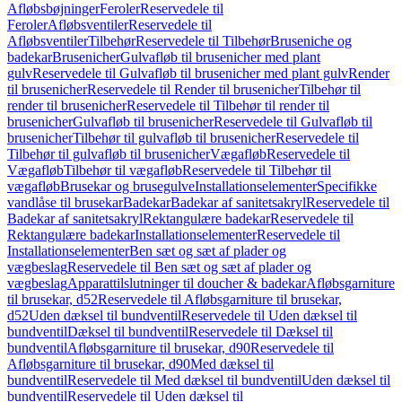
Afløbsbøjninger
Feroler
Reservedele til
Feroler
Afløbsventiler
Reservedele til
Afløbsventiler
Tilbehør
Reservedele til Tilbehør
Bruseniche og
badekar
Brusenicher
Gulvafløb til brusenicher med plant
gulv
Reservedele til Gulvafløb til brusenicher med plant gulv
Render
til brusenicher
Reservedele til Render til brusenicher
Tilbehør til
render til brusenicher
Reservedele til Tilbehør til render til
brusenicher
Gulvafløb til brusenicher
Reservedele til Gulvafløb til
brusenicher
Tilbehør til gulvafløb til brusenicher
Reservedele til
Tilbehør til gulvafløb til brusenicher
Vægafløb
Reservedele til
Vægafløb
Tilbehør til vægafløb
Reservedele til Tilbehør til
vægafløb
Brusekar og brusegulve
Installationselementer
Specifikke
vandlåse til brusekar
Badekar
Badekar af sanitetsakryl
Reservedele til
Badekar af sanitetsakryl
Rektangulære badekar
Reservedele til
Rektangulære badekar
Installationselementer
Reservedele til
Installationselementer
Ben sæt og sæt af plader og
vægbeslag
Reservedele til Ben sæt og sæt af plader og
vægbeslag
Apparattilslutninger til doucher & badekar
Afløbsgarniture
til brusekar, d52
Reservedele til Afløbsgarniture til brusekar,
d52
Uden dæksel til bundventil
Reservedele til Uden dæksel til
bundventil
Dæksel til bundventil
Reservedele til Dæksel til
bundventil
Afløbsgarniture til brusekar, d90
Reservedele til
Afløbsgarniture til brusekar, d90
Med dæksel til
bundventil
Reservedele til Med dæksel til bundventil
Uden dæksel til
bundventil
Reservedele til Uden dæksel til