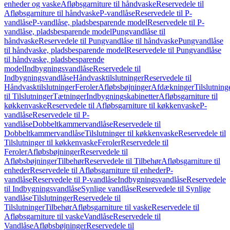
enheder og vaske
Afløbsgarniture til håndvaske
Reservedele til
Afløbsgarniture til håndvaske
P-vandlåse
Reservedele til P-
vandlåse
P-vandlåse, pladsbesparende model
Reservedele til P-
vandlåse, pladsbesparende model
Pungvandlåse til
håndvaske
Reservedele til Pungvandlåse til håndvaske
Pungvandlåse
til håndvaske, pladsbesparende model
Reservedele til Pungvandlåse
til håndvaske, pladsbesparende
model
Indbygningsvandlåse
Reservedele til
Indbygningsvandlåse
Håndvasktilslutninger
Reservedele til
Håndvasktilslutninger
Feroler
Afløbsbøjninger
Afdækninger
Tilslutning
til Tilslutninger
Tætninger
Indbygningskabinetter
Afløbsgarniture til
køkkenvaske
Reservedele til Afløbsgarniture til køkkenvaske
P-
vandlåse
Reservedele til P-
vandlåse
Dobbeltkammervandlåse
Reservedele til
Dobbeltkammervandlåse
Tilslutninger til køkkenvaske
Reservedele til
Tilslutninger til køkkenvaske
Feroler
Reservedele til
Feroler
Afløbsbøjninger
Reservedele til
Afløbsbøjninger
Tilbehør
Reservedele til Tilbehør
Afløbsgarniture til
enheder
Reservedele til Afløbsgarniture til enheder
P-
vandlåse
Reservedele til P-vandlåse
Indbygningsvandlåse
Reservedele
til Indbygningsvandlåse
Synlige vandlåse
Reservedele til Synlige
vandlåse
Tilslutninger
Reservedele til
Tilslutninger
Tilbehør
Afløbsgarniture til vaske
Reservedele til
Afløbsgarniture til vaske
Vandlåse
Reservedele til
Vandlåse
Afløbsbøjninger
Reservedele til