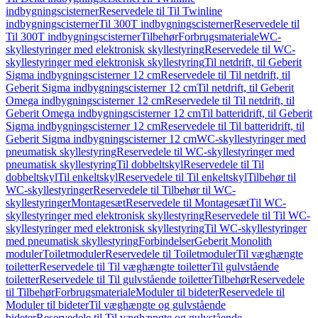
indbygningscisterner
Reservedele til Til Twinline
indbygningscisterner
Til 300T indbygningscisterner
Reservedele til
Til 300T indbygningscisterner
Tilbehør
Forbrugsmateriale
WC-
skyllestyringer med elektronisk skyllestyring
Reservedele til WC-
skyllestyringer med elektronisk skyllestyring
Til netdrift, til Geberit
Sigma indbygningscisterner 12 cm
Reservedele til Til netdrift, til
Geberit Sigma indbygningscisterner 12 cm
Til netdrift, til Geberit
Omega indbygningscisterner 12 cm
Reservedele til Til netdrift, til
Geberit Omega indbygningscisterner 12 cm
Til batteridrift, til Geberit
Sigma indbygningscisterner 12 cm
Reservedele til Til batteridrift, til
Geberit Sigma indbygningscisterner 12 cm
WC-skyllestyringer med
pneumatisk skyllestyring
Reservedele til WC-skyllestyringer med
pneumatisk skyllestyring
Til dobbeltskyl
Reservedele til Til
dobbeltskyl
Til enkeltskyl
Reservedele til Til enkeltskyl
Tilbehør til
WC-skyllestyringer
Reservedele til Tilbehør til WC-
skyllestyringer
Montagesæt
Reservedele til Montagesæt
Til WC-
skyllestyringer med elektronisk skyllestyring
Reservedele til Til WC-
skyllestyringer med elektronisk skyllestyring
Til WC-skyllestyringer
med pneumatisk skyllestyring
Forbindelser
Geberit Monolith
moduler
Toiletmoduler
Reservedele til Toiletmoduler
Til væghængte
toiletter
Reservedele til Til væghængte toiletter
Til gulvstående
toiletter
Reservedele til Til gulvstående toiletter
Tilbehør
Reservedele
til Tilbehør
Forbrugsmateriale
Moduler til bideter
Reservedele til
Moduler til bideter
Til væghængte og gulvstående
bideter
Reservedele til Til væghængte og gulvstående