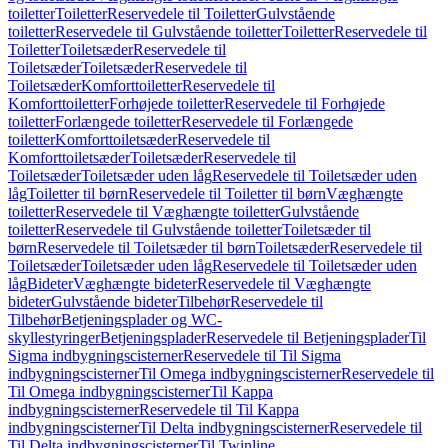
toiletter
Toiletter
Reservedele til Toiletter
Gulvstående
toiletter
Reservedele til Gulvstående toiletter
Toiletter
Reservedele til
Toiletter
Toiletsæder
Reservedele til
Toiletsæder
Toiletsæder
Reservedele til
Toiletsæder
Komforttoiletter
Reservedele til
Komforttoiletter
Forhøjede toiletter
Reservedele til Forhøjede
toiletter
Forlængede toiletter
Reservedele til Forlængede
toiletter
Komforttoiletsæder
Reservedele til
Komforttoiletsæder
Toiletsæder
Reservedele til
Toiletsæder
Toiletsæder uden låg
Reservedele til Toiletsæder uden
låg
Toiletter til børn
Reservedele til Toiletter til børn
Væghængte
toiletter
Reservedele til Væghængte toiletter
Gulvstående
toiletter
Reservedele til Gulvstående toiletter
Toiletsæder til
børn
Reservedele til Toiletsæder til børn
Toiletsæder
Reservedele til
Toiletsæder
Toiletsæder uden låg
Reservedele til Toiletsæder uden
låg
Bideter
Væghængte bideter
Reservedele til Væghængte
bideter
Gulvstående bideter
Tilbehør
Reservedele til
Tilbehør
Betjeningsplader og WC-
skyllestyringer
Betjeningsplader
Reservedele til Betjeningsplader
Til
Sigma indbygningscisterner
Reservedele til Til Sigma
indbygningscisterner
Til Omega indbygningscisterner
Reservedele til
Til Omega indbygningscisterner
Til Kappa
indbygningscisterner
Reservedele til Til Kappa
indbygningscisterner
Til Delta indbygningscisterner
Reservedele til
Til Delta indbygningscisterner
Til Twinline