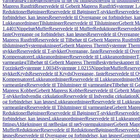
varmeanlæg
Tilbehør
Isolering til rør og fittings
Isolering til tilslutninger
Mapress Rustfrit
Reservedele til Geberit Mapress Rustfrit
Systemrør 1.
Reduktioner
Bøjninger
Reservedele til Bøjninger
T-stykker
Reservedele 
forbindelser, kan løsnes
Reservedele til Overgange og forbindelser, ka
Lukkeanordninger
Tilslutninger
Reservedele til Tilslutninger
Geberit Ma
1.4401
Nippelrør
Muffer
Reservedele til Muffer
Reduktioner
Reservedele
faste
Overgange og forbindelser, kan løsnes
Reservedele til Overgange 
Mapress Rustfrit
Reservedele til Tilbehør til Geberit Mapress Rustfrit
B
tilslutninger
Systempakninger
Geberit Mapress Therm
Systemrør Ther
stykker
Reservedele til T-stykker
Overgange, faste
Reservedele til Over
Kompensatorer
Lukkeanordninger
Reservedele til Lukkeanordninger
T
varmeanlæg
Tilbehør til Geberit Mapress Therm
Beskyttelseskapper til
Forzinket
Systemrør 1.0034
Systemrør 1.0215
Nippelrør
Muffer
Reserve
stykker
Kryds
Reservedele til Kryds
Overgange, faste
Reservedele til O
Kompensatorer
Lukkeanordninger
Reservedele til Lukkeanordninger
M
varmeanlæg
Reservedele til Tilslutninger til varmeanlæg
Tilbehør til G
Mapress Kobber
Geberit Mapress Kobber
Reservedele til Geberit Ma
T-stykker
Indvendig cirkulation
Reservedele til Indvendig cirkulation
K
og forbindelser, kan løsnes
Lukkeanordninger
Reservedele til Lukkean
varmeanlæg
Reservedele til Tilslutninger til varmeanlæg
Geberit Mapre
Reduktioner
Bøjninger
Reservedele til Bøjninger
T-stykker
Reservedele 
forbindelser, kan løsnes
Lukkeanordninger
Reservedele til Lukkeanord
fittings
Afdækninger til rør
Beslag til rør
Systempakninger
Geberit Map
Muffer
Reduktioner
Reservedele til Reduktioner
Bøjninger
Reservedele 
løsnes
Reservedele til Overgange og forbindelser, kan løsnes
Gennemfø