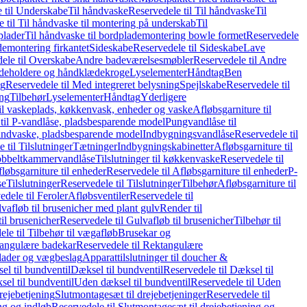
 til Underskabe
Til håndvaske
Reservedele til Til håndvaske
Til
 til Til håndvaske til montering på underskab
Til
plader
Til håndvaske til bordplademontering bowle formet
Reservedele
demontering firkantet
Sideskabe
Reservedele til Sideskabe
Lave
ele til Overskabe
Andre badeværelsesmøbler
Reservedele til Andre
eholdere og håndklædekroge
Lyselementer
Håndtag
Ben
ng
Reservedele til Med integreret belysning
Spejlskabe
Reservedele til
ing
Tilbehør
Lyselementer
Håndtag
Yderligere
til vaskeplads, køkkenvask, enheder og vaske
Afløbsgarniture til
til P-vandlåse, pladsbesparende model
Pungvandlåse til
håndvaske, pladsbesparende model
Indbygningsvandlåse
Reservedele til
 til Tilslutninger
Tætninger
Indbygningskabinetter
Afløbsgarniture til
Dobbeltkammervandlåse
Tilslutninger til køkkenvaske
Reservedele til
løbsgarniture til enheder
Reservedele til Afløbsgarniture til enheder
P-
se
Tilslutninger
Reservedele til Tilslutninger
Tilbehør
Afløbsgarniture til
edele til Feroler
Afløbsventiler
Reservedele til
lvafløb til brusenicher med plant gulv
Render til
il brusenicher
Reservedele til Gulvafløb til brusenicher
Tilbehør til
le til Tilbehør til vægafløb
Brusekar og
angulære badekar
Reservedele til Rektangulære
plader og vægbeslag
Apparattilslutninger til doucher &
el til bundventil
Dæksel til bundventil
Reservedele til Dæksel til
el til bundventil
Uden dæksel til bundventil
Reservedele til Uden
rejebetjening
Slutmontagesæt til drejebetjeninger
Reservedele til
ng og indløb
Reservedele til Slutmontagesæt til drejebetjening og