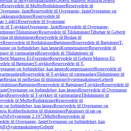
Beslag til rør
Systempakninger
Geberit Mapress Rustfrit
Geberit
r
Reservedele til Muffer
Reduktioner
Reservedele til
Overgange, faste
Reservedele til Overgange, faste
Overgange og
Lukkeanordninger
Reservedele til
ør 1.4401
Reservedele til Systemrør
le til T-stykker
Overgange, faste
Reservedele til Overgange,
rdninger
Tilslutninger
Reservedele til Tilslutninger
Tilbehør til Geberit
slag til tilslutninger
Reservedele til Beslag til
er
Reservedele til Reduktioner
Bøjninger
Reservedele til Bøjninger
T-
gange og forbindelser, kan løsnes
Kompensatorer
Reservedele til
ninger til varmeanlæg
Reservedele til Tilslutninger til
berit Mapress El-Forzinket
Reservedele til Geberit Mapress El-
edele til Bøjninger
T-stykker
Reservedele til T-
vergange og forbindelser, kan løsnes
Kompensatorer
Reservedele til
l varmeanlæg
Reservedele til T-stykker til varmeanlæg
Tilslutninger til
rør
Beslag til rør
Beslag til tilslutninger
Systempakninger
Geberit
eduktioner
Bøjninger
Reservedele til Bøjninger
T-stykker
Reservedele til
aste
Overgange og forbindelser, kan løsnes
Reservedele til Overgange
nlæg
Reservedele til T-stykker til varmeanlæg
Tilslutninger til
rvedele til Muffer
Reduktioner
Reservedele til
 og forbindelser, kan løsnes
Reservedele til Overgange og
press Kobber
Isolering til tilslutninger
Pakninger til rør og
 CuNiFe
Systemrør 2.1972
Muffer
Reservedele til
edele til Overgange, faste
Overgange og forbindelser, kan
uNiFe
Systempakninger
Geberit