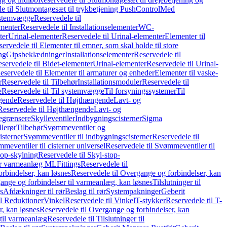
e til Slutmontagesæt til trykbetjening PushControl
Med
stemvægge
Reservedele til
ementer
Reservedele til Installationselementer
WC-
ter
Urinal-elementer
Reservedele til Urinal-elementer
Elementer til
ervedele til Elementer til emner, som skal holde til store
ing
Gipsbeklædninger
Installationselementer
Reservedele til
servedele til Bidet-elementer
Urinal-elementer
Reservedele til Urinal-
eservedele til Elementer til armaturer og enheder
Elementer til vaske-
r
Reservedele til Tilbehør
Installationsmoduler
Reservedele til
e
Reservedele til Til systemvægge
Til forsyningssystemer
Til
gende
Reservedele til Højthængende
Lavt- og
Reservedele til Højthængende
Lavt- og
begrænsere
Skylleventiler
Indbygningscisterner
Sigma
lerør
Tilbehør
Svømmeventiler og
isterner
Svømmeventiler til indbygningscisterner
Reservedele til
meventiler til cisterner universel
Reservedele til Svømmeventiler til
top-skylning
Reservedele til Skyl-stop-
r varmeanlæg ML
Fittings
Reservedele til
rbindelser, kan løsnes
Reservedele til Overgange og forbindelser, kan
ange og forbindelser til varmeanlæg, kan løsnes
Tilslutninger til
gs
Afdækninger til rør
Beslag til rør
Systempakninger
Geberit
il Reduktioner
Vinkel
Reservedele til Vinkel
T-stykker
Reservedele til T-
, kan løsnes
Reservedele til Overgange og forbindelser, kan
 til varmeanlæg
Reservedele til Tilslutninger til