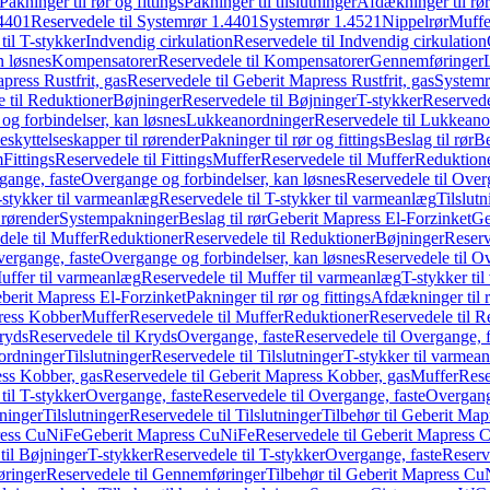
Pakninger til rør og fittings
Pakninger til tilslutninger
Afdækninger til rør
4401
Reservedele til Systemrør 1.4401
Systemrør 1.4521
Nippelrør
Muffe
til T-stykker
Indvendig cirkulation
Reservedele til Indvendig cirkulation
n løsnes
Kompensatorer
Reservedele til Kompensatorer
Gennemføringer
press Rustfrit, gas
Reservedele til Geberit Mapress Rustfrit, gas
Systemr
 til Reduktioner
Bøjninger
Reservedele til Bøjninger
T-stykker
Reservede
og forbindelser, kan løsnes
Lukkeanordninger
Reservedele til Lukkeano
eskyttelseskapper til rørender
Pakninger til rør og fittings
Beslag til rør
Be
m
Fittings
Reservedele til Fittings
Muffer
Reservedele til Muffer
Reduktion
gange, faste
Overgange og forbindelser, kan løsnes
Reservedele til Over
-stykker til varmeanlæg
Reservedele til T-stykker til varmeanlæg
Tilslut
 rørender
Systempakninger
Beslag til rør
Geberit Mapress El-Forzinket
Ge
dele til Muffer
Reduktioner
Reservedele til Reduktioner
Bøjninger
Reserv
vergange, faste
Overgange og forbindelser, kan løsnes
Reservedele til O
uffer til varmeanlæg
Reservedele til Muffer til varmeanlæg
T-stykker ti
eberit Mapress El-Forzinket
Pakninger til rør og fittings
Afdækninger til 
press Kobber
Muffer
Reservedele til Muffer
Reduktioner
Reservedele til R
ryds
Reservedele til Kryds
Overgange, faste
Reservedele til Overgange, f
ordninger
Tilslutninger
Reservedele til Tilslutninger
T-stykker til varmea
ss Kobber, gas
Reservedele til Geberit Mapress Kobber, gas
Muffer
Rese
til T-stykker
Overgange, faste
Reservedele til Overgange, faste
Overgange
ninger
Tilslutninger
Reservedele til Tilslutninger
Tilbehør til Geberit Ma
ress CuNiFe
Geberit Mapress CuNiFe
Reservedele til Geberit Mapress
til Bøjninger
T-stykker
Reservedele til T-stykker
Overgange, faste
Reserv
ringer
Reservedele til Gennemføringer
Tilbehør til Geberit Mapress C