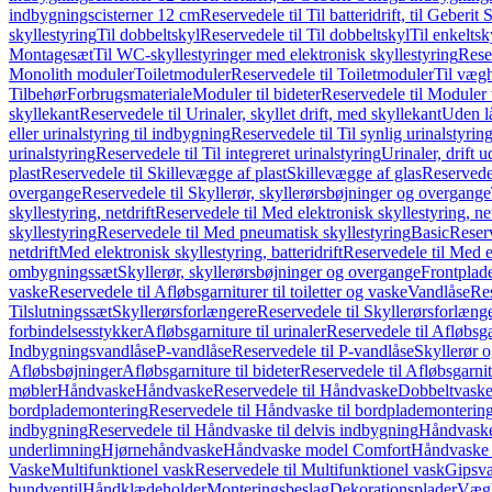
indbygningscisterner 12 cm
Reservedele til Til batteridrift, til Geber
skyllestyring
Til dobbeltskyl
Reservedele til Til dobbeltskyl
Til enkeltsk
Montagesæt
Til WC-skyllestyringer med elektronisk skyllestyring
Rese
Monolith moduler
Toiletmoduler
Reservedele til Toiletmoduler
Til vægh
Tilbehør
Forbrugsmateriale
Moduler til bideter
Reservedele til Moduler t
skyllekant
Reservedele til Urinaler, skyllet drift, med skyllekant
Uden l
eller urinalstyring til indbygning
Reservedele til Til synlig urinalstyring
urinalstyring
Reservedele til Til integreret urinalstyring
Urinaler, drift 
plast
Reservedele til Skillevægge af plast
Skillevægge af glas
Reservedel
overgange
Reservedele til Skyllerør, skyllerørsbøjninger og overgange
skyllestyring, netdrift
Reservedele til Med elektronisk skyllestyring, net
skyllestyring
Reservedele til Med pneumatisk skyllestyring
Basic
Reserv
netdrift
Med elektronisk skyllestyring, batteridrift
Reservedele til Med el
ombygningssæt
Skyllerør, skyllerørsbøjninger og overgange
Frontplad
vaske
Reservedele til Afløbsgarniturer til toiletter og vaske
Vandlåse
Res
Tilslutningssæt
Skyllerørsforlængere
Reservedele til Skyllerørsforlæng
forbindelsesstykker
Afløbsgarniture til urinaler
Reservedele til Afløbsgar
Indbygningsvandlåse
P-vandlåse
Reservedele til P-vandlåse
Skyllerør o
Afløbsbøjninger
Afløbsgarniture til bideter
Reservedele til Afløbsgarnitu
møbler
Håndvaske
Håndvaske
Reservedele til Håndvaske
Dobbeltvask
bordplademontering
Reservedele til Håndvaske til bordplademonterin
indbygning
Reservedele til Håndvaske til delvis indbygning
Håndvaske
underlimning
Hjørnehåndvaske
Håndvaske model Comfort
Håndvaske t
Vaske
Multifunktionel vask
Reservedele til Multifunktionel vask
Gipsv
bundventil
Håndklædeholder
Monteringsbeslag
Dekorationsplader
Vægh