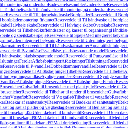
il montering på underskab
Badeværelsesmøbler
Underskabe
Reservedele
il Til dobbeltvaske
Til håndvaske til montering på underskab
Reservedele
ske
Reservedele til Til hjørnehåndvaske
Bordplader
Reservedele til Bord
il bordplademontering firkantet
Reservedele til Til håndvaske til bordpla
skabe
Halvhøje skabe
Reservedele til Halvhøje skabe
Overskabe
Reserved
ervedele til Tilbehør
Skuffeindsatser og kasser til organisering
Håndklæd
Spejle og spejlskabe
Spejle
Reservedele til Spejle
Med integreret belysni
lysning
Uden integreret belysning
Reservedele til Uden integreret belysn
askarmaturer
Reservedele til Til håndvaskarmaturer
Apparattilslutninger 
ervedele til P-vandlåse
P-vandlåse, pladsbesparende model
Reservedele 
il håndvaske, pladsbesparende model
Reservedele til Pungvandlåse til 
lslutninger
Feroler
Afløbsbøjninger
Afdækninger
Tilslutninger
Reservedele
se
Reservedele til P-vandlåse
Dobbeltkammervandlåse
Reservedele til 
inger
Reservedele til Afløbsbøjninger
Tilbehør
Reservedele til Tilbehør
Af
til Indbygningsvandlåse
Synlige vandlåse
Reservedele til Synlige vandlå
l Vandlåse
Afløbsbøjninger
Reservedele til Afløbsbøjninger
Feroler
Reserv
Brusenicher
Gulvafløb til brusenicher med plant gulv
Reservedele til Gu
l brusenicher
Reservedele til Tilbehør til render til brusenicher
Gulvafløb t
enicher
Vægafløb
Reservedele til Vægafløb
Tilbehør til vægafløb
Reservede
kar
Badekar af sanitetsakryl
Reservedele til Badekar af sanitetsakryl
Rekt
 sæt og sæt af plader og vægbeslag
Reservedele til Ben sæt og sæt af 
e til brusekar, d52
Uden dæksel til bundventil
Reservedele til Uden dæks
ture til brusekar, d90
Med dæksel til bundventil
Reservedele til Med dæks
fløbsgarniture til badekar, d52
Med drejebetjening
Reservedele til Med d
vedele til Med drejebetjening og indløb
Slutmontagesæt til drejebetjeni