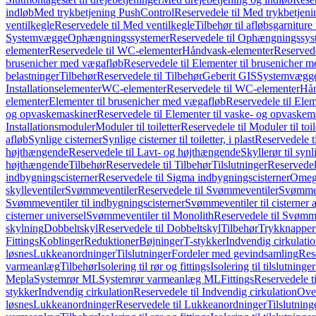
indløb
Med trykbetjening PushControl
Reservedele til Med trykbetjen
ventilkegle
Reservedele til Med ventilkegle
Tilbehør til afløbsgarniture 
Systemvægge
Ophængningssystemer
Reservedele til Ophængningssys
elementer
Reservedele til WC-elementer
Håndvask-elementer
Reserved
brusenicher med vægafløb
Reservedele til Elementer til brusenicher 
belastninger
Tilbehør
Reservedele til Tilbehør
Geberit GIS
Systemvægg
Installationselementer
WC-elementer
Reservedele til WC-elementer
Hån
elementer
Elementer til brusenicher med vægafløb
Reservedele til Ele
og opvaskemaskiner
Reservedele til Elementer til vaske- og opvaskem
Installationsmoduler
Moduler til toiletter
Reservedele til Moduler til toil
afløb
Synlige cisterner
Synlige cisterner til toiletter, i plast
Reservedele til
højthængende
Reservedele til Lavt- og højthængende
Skyllerør til synl
højthængende
Tilbehør
Reservedele til Tilbehør
Tilslutninger
Reservedele
indbygningscisterner
Reservedele til Sigma indbygningscisterner
Omega
skylleventiler
Svømmeventiler
Reservedele til Svømmeventiler
Svømmeve
Svømmeventiler til indbygningscisterner
Svømmeventiler til cisterner 
cisterner universel
Svømmeventiler til Monolith
Reservedele til Svømme
skylning
Dobbeltskyl
Reservedele til Dobbeltskyl
Tilbehør
Trykknapper
Fittings
Koblinger
Reduktioner
Bøjninger
T-stykker
Indvendig cirkulati
løsnes
Lukkeanordninger
Tilslutninger
Fordeler med gevindsamling
Res
varmeanlæg
Tilbehør
Isolering til rør og fittings
Isolering til tilslutninger
Mepla
Systemrør ML
Systemrør varmeanlæg ML
Fittings
Reservedele ti
stykker
Indvendig cirkulation
Reservedele til Indvendig cirkulation
Over
løsnes
Lukkeanordninger
Reservedele til Lukkeanordninger
Tilslutning