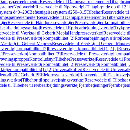
Dampspærreelementer
Reservedele til Dampspærreelementer
Til tagbrønd
systemer
Nødoverløb
Reservedele til Nødoverløb
Til tagbrønde op til 12 li
ssystem d40–200
Befæstigelsessystem d250–315
Tilbehør
Reservedele til
mpspærreelementer
Reservedele til Dampspærreelementer
Tilbehør
Rese
øjer
Reservedele til Håndpresseværktøjer
Presseværktøjer kompatibilitet
bearbejdningsværktøj
Reservedele til Rørbearbejdningsværktøj
Trykprø
rvedele til Værktøj til Geberit Mepla
Håndpresseværktøj
Reservedele t
edele til Presseværktøj kompatibilitet [2]
Rørbearbejdningsværktøj
Reser
r
Værktøj til Geberit Mapress
Reservedele til Værktøj til Geberit Mapres
eværktøj kompatibilitet [2]
Presseværktøjer kompatibilitet [1] / [2]
Reserv
L]
Presseværktøj kompatibilitet [3]
Reservedele til Presseværktøj kompatib
prøvningspropper
Kontroludstyr
Tilbehør
Presseværktøj
Reservedele til Pr
edele til Presseværktøj kompatibilitet [2]
Presseværktøj kompatibilitet 
tøjer kompatibilitet [4] / [2]
Universalkuffert
Reservedele til Universalk
ilent-db20 / Geberit PE
Elektrosvejseværktøj
Reservedele til Elektrosvej
ningsværktøj
Tilbehør til spejlsvejsningsværktøj
Reservedele til Tilbehør 
ele til Tilbehør til rørbearbejdningsværktøj
Fjernbetjeninger
Fjernbetjen