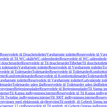
Reservedele til Douchetoiletter
Væghængte toiletter
Reservedele til Væg
vedele til Til WC-skåle
WC-sideenheder
Reservedele til WC-sideenhede
l douchesæder
Reservedele til Til douchesæder
Tilbehør
Til douchetoilett
g toiletsæder
Væghængte toiletter
Reservedele til Væghængte toiletter
Toi
vedele til Toiletsæder
Toiletsæder
Reservedele til Toiletsæder
Komforttoil
tter
Komforttoiletsæder
Reservedele til Komforttoiletsæder
Toiletsæder
R
æghængte toiletter
Reservedele til Væghængte toiletter
Gulvstående toil
iletsæder
Toiletsæder uden låg
Reservedele til Toiletsæder uden låg
Bidet
styringer
Betjeningsplader
Reservedele til Betjeningsplader
Til Sigma in
sterner
Til Kappa indbygningscisterner
Reservedele til Til Kappa indbyg
 Til Twinline indbygningscisterner
Til 300T indbygningscisterner
Reserve
styringer med elektronisk skyllestyring
Til netdrift, til Geberit Sigma 
scisterner 12 cm
Reservedele til Til netdrift, til Geberit Omega indbygn