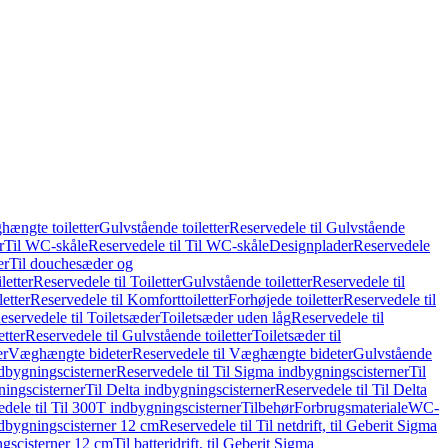
hængte toiletter
Gulvstående toiletter
Reservedele til Gulvstående
r
Til WC-skåle
Reservedele til Til WC-skåle
Designplader
Reservedele
er
Til douchesæder og
letter
Reservedele til Toiletter
Gulvstående toiletter
Reservedele til
etter
Reservedele til Komforttoiletter
Forhøjede toiletter
Reservedele til
eservedele til Toiletsæder
Toiletsæder uden låg
Reservedele til
etter
Reservedele til Gulvstående toiletter
Toiletsæder til
er
Væghængte bideter
Reservedele til Væghængte bideter
Gulvstående
dbygningscisterner
Reservedele til Til Sigma indbygningscisterner
Til
ningscisterner
Til Delta indbygningscisterner
Reservedele til Til Delta
dele til Til 300T indbygningscisterner
Tilbehør
Forbrugsmateriale
WC-
indbygningscisterner 12 cm
Reservedele til Til netdrift, til Geberit Sigma
ingscisterner 12 cm
Til batteridrift, til Geberit Sigma