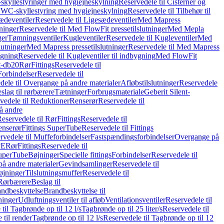
skyllestyringer med hygiejneskylning
Reservedele til Cisterner og
og WC-skyllestyring med hygiejneskylning
Reservedele til Tilbehør til
ædeventiler
Reservedele til Ligesædeventiler
Med Mapress
ninger
Reservedele til Med FlowFit pressetilslutninger
Med Mepla
ger
Tømningsventiler
Kugleventiler
Reservedele til Kugleventiler
Med
lutninger
Med Mapress pressetilslutninger
Reservedele til Med Mapress
ygning
Reservedele til Kugleventiler til indbygning
Med FlowFit
t-db20
Rør
Fittings
Reservedele til
Forbindelser
Reservedele til
dele til Overgange på andre materialer
Afløbstilslutninger
Reservedele
slag til rørbærere
Tætninger
Forbrugsmateriale
Geberit Silent-
vedele til Reduktioner
Renserør
Reservedele til
å andre
eservedele til Rør
Fittings
Reservedele til
enserør
Fittings SuperTube
Reservedele til Fittings
rvedele til Muffeforbindelser
Fastspændingsforbindelser
Overgange på
PE
Rør
Fittings
Reservedele til
SuperTube
Bøjninger
Specielle fittings
Forbindelser
Reservedele til
på andre materialer
Gevindsamlinger
Reservedele til
øjninger
Tilslutningsmuffer
Reservedele til
Rørbærere
Beslag til
ndbeskyttelse
Brandbeskyttelse til
inger
Udluftningsventiler til afløb
Ventilationsventiler
Reservedele til
til Tagbrønde op til 12 l/s
Tagbrønde op til 25 liter/s
Reservedele til
 til render
Tagbrønde op til 12 l/s
Reservedele til Tagbrønde op til 12