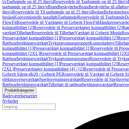
l/s
Tagbrønde op til 25 liter/s
Reservedele til Tagbrønde op til 25 liter/s
tagbrønde op til 25 liter/s
Brandbeskyttelse
Brandbeskyttelse til afløbs
liter/s
Reservedele til Til tagbrønde op til 25 liter/s
Beslag
Befæstigelse
beslag
Konventionelle tagafløb
Tagbrønde
Reservedele til Tagbrønde
Da
FlowFit
Reservedele til Værktøjer til Geberit FlowFit
Håndpresseværkt
kompatibilitet [2]
Reservedele til Presseværktøjer kompatibilitet [2]
Rør
værktøj
Tilbehør
Reservedele til Tilbehør
Værktøj til Geberit Mepla
Rese
Presseværktøj kompatibilitet [1]
Presseværktøj kompatibilitet [2]
Reserv
Rørbearbejdningsværktøj
Trykprøvningspropper
Kontroludstyr
Tilbehø
kompatibilitet [1]
Presseværktøj kompatibilitet [2]
Reservedele til Press
kompatibilitet [2XL]
Reservedele til Presseværktøj kompatibilitet [2X
Rørbearbejdningsværktøj
Trykprøvningspropper
Reservedele til Tryk
Presseværktøj kompatibilitet [1]
Presseværktøj kompatibilitet [2]
Reserv
[2XL]
Presseværktøjer kompatibilitet [4] / [2]
Reservedele til Presseværk
Geberit Silent-db20 / Geberit PE
Reservedele til Værktøj til Geberit S
elektrosvejseværktøj
Spejlsvejsningsværktøj
Reservedele til Spejlsvejs
Rørbearbejdningsværktøj
Tilbehør til rørbearbejdningsværktøj
Reserved
Produktkategorier
Badeværelsesserier
Nyheder