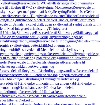
kyllestyring
Reservedele til WC-skyllestyringer med pneumatisk
le til Tilbehør til WC-skyllestyringer
Montagesæt
Reservedele til
skyllestyringer med pneumatisk skyllestyring
Forbindelser
Geberit
letter
Reservedele til Til gulvstående toiletter
Tilbehør
Reservedele til
hængte og gulvstående bideter
Urinaler
Urinaler, skyllet drift, med
dele til Urinaler, skyllet drift, uden skyllekant
Til synlig urinalstyring
e til Med integreret urinalstyring
Til integreret
il Uden låg
Skillevægge
Reservedele til Skillevægge
Skillevægge af
låse og vandlåstilbehør
Skyllerør, skyllerørsbøjninger og
rinalstyringer
Indbygning
Reservedele til Indbygning
Med elektronisk
onisk skyllestyring, batteridrift
Med pneumatisk
ing, netdrift
Reservedele til Med elektronisk skyllestyring,
bygningsdele og ombygningssæt
Reservedele til Indbygningsdele og
 til toiletter, urinaler og bideter
Afløbsgarniturer til toiletter og
eroler
Reservedele til Feroler
Tilslutningssæt
Reservedele til
hetter og dækkapper
Overgangs- og
Reservedele til Sneglevandlåse
Indbygningsvandlåse
Reservedele til
Feroler
Reservedele til Feroler
Afløbsbøjninger
Reservedele til
ger
Afdækninger
Tilslutninger
Tætninger
Håndvaske og
ervedele til Håndvaske til montering på underskab
Håndvaske til
ademontering
Hjørnehåndvaske
Håndvaske til delvis
 underlimning
Reservedele til Håndvaske til
 håndvaske
Vaske
Reservedele til Vaske
Vaske
Reservedele til
øjler
Tilbehør
Dæksel til
 Møbelpakker med små håndvaske
Møbelpakker med håndvaske til