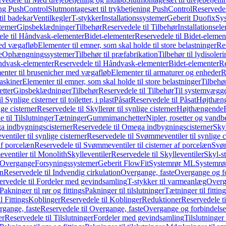
ing PushControl
Slutmontagesæt til trykbetjening PushControl
Reservedel
til badekar
Ventilkegler
T-stykker
Installationssystemer
Geberit Duofix
Sy
temer
Gipsbeklædninger
Tilbehør
Reservedele til Tilbehør
Installationsel
ele til Håndvask-elementer
Bidet-elementer
Reservedele til Bidet-elemen
med vægafløb
Elementer til emner, som skal holde til store belastninger
Res
e
Ophængningssystemer
Tilbehør til præfabrikation
Tilbehør til lydisoler
dvask-elementer
Reservedele til Håndvask-elementer
Bidet-elementer
Re
menter til brusenicher med vægafløb
Elementer til armaturer og enheder
R
askiner
Elementer til emner, som skal holde til store belastninger
Tilbehø
etter
Gipsbeklædninger
Tilbehør
Reservedele til Tilbehør
Til systemvægg
 Synlige cisterner til toiletter, i plast
Påsat
Reservedele til Påsat
Højthæn
ige cisterner
Reservedele til Skyllerør til synlige cisterner
Højthængende
 til Tilslutninger
Tætninger
Gummimanchetter
Nipler, rosetter og vand
 indbygningscisterner
Reservedele til Omega indbygningscisterner
Skyl
ntiler til synlige cisterner
Reservedele til Svømmeventiler til synlige c
af porcelæn
Reservedele til Svømmeventiler til cisterner af porcelæn
Svøm
ventiler til Monolith
Skylleventiler
Reservedele til Skylleventiler
Skyl-s
Overgange
Forsyningssystemer
Geberit FlowFit
Systemrør ML
Systemrø
on
Reservedele til Indvendig cirkulation
Overgange, faste
Overgange og fo
ervedele til Fordeler med gevindsamling
T-stykker til varmeanlæg
Overg
Pakninger til rør og fittings
Pakninger til tilslutninger
Tætninger til fittin
l Fittings
Koblinger
Reservedele til Koblinger
Reduktioner
Reservedele t
gange, faste
Reservedele til Overgange, faste
Overgange og forbindelser
er
Reservedele til Tilslutninger
Fordeler med gevindsamling
Tilslutninger