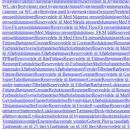
hygiejnesystem
Hygiejneskylningsenheder
Reservedele til Hygiejnesk
WC-skyllestyringer med hygiejneskylning
Hygiejneindbygningsmodul
cisterner og WC-skyllestyring med hygiejneskylning
Sensorer
Netdele
pressetilslutninger
Reservedele til Med Mapress pressetilslutninger
Skrå
pressetilslutninger
Reservedele til Med Mepla pressetilslutninger
Med Ma
FlowFit pressetilslutninger
Reservedele til Med FlowFit pressetilslutni
pressetilslutninger
Med Mapress pressetilslutninger, FKM blå
Reservede
pressetilslutninger
Reservedele til Med FlowFit pressetilslutninger
Kont
Fittings
Bøjninger
Grenrør
Reservedele til Grenrør
Reduktioner
Renserø
Forbindelser
Svejseforbindelser
Muffeforbindelser
Reservedele til Muff
til Afløbstilslutninger
Afløbsbøjninger
Reservedele til Afløbsbøjninger
PP
Rør
Reservedele til Rør
Fittings
Reservedele til Fittings
Bøjninger
Res
Renserør
Forbindelser
Reservedele til Forbindelser
Muffeforbindelser
Re
materialer
Afløbstilslutninger
Afløbsbøjninger
Feroler
Tilbehør
Rørbærer
Fittings
Bøjninger
Reservedele til Bøjninger
Grenrør
Reservedele til Gr
SuperTube
Bøjninger
Reservedele til Bøjninger
Grenrør
Reservedele til
andre materialer
Tilbehør
Reservedele til Tilbehør
Rørbærere
Lukkeanor
Fittings
Bøjninger
Grenrør
Reduktioner
Renserør
Reservedele til Renser
Forbindelser
Svejseforbindelser
Muffeforbindelser
Reservedele til Muff
Gevindsamlinger
Flangeforbindelser
Bryststykker
Afløbstilslutninger
Re
Tilslutningsmuffer
Feroler
Reservedele til Feroler
P-vandlåse
Reservedel
rørbærere
Støtterender
Lukkeanordninger
Tætninger
Beskyttelsesramme
afløbssystemer
Lydisolering
Isolering til bygningsdelslydisolering
Isole
Ventilationsventiler
Energireducerende ventiler
Geberit Pluvia tagafløb
Tagbrønde op til 25 liter/s
Tagbrønde op til 100 liter/s
Reservedele til T