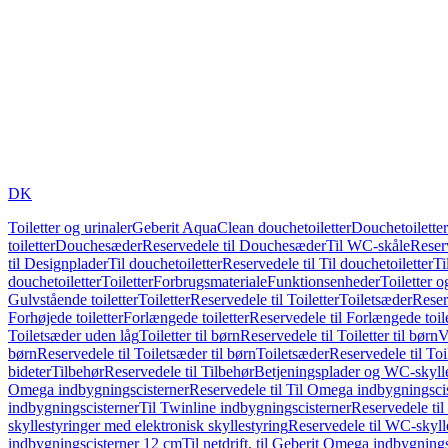
DK
Toiletter og urinaler
Geberit AquaClean douchetoiletter
Douchetoiletter
toiletter
Douchesæder
Reservedele til Douchesæder
Til WC-skåle
Reser
til Designplader
Til douchetoiletter
Reservedele til Til douchetoiletter
Ti
douchetoiletter
Toiletter
Forbrugsmateriale
Funktionsenheder
Toiletter o
Gulvstående toiletter
Toiletter
Reservedele til Toiletter
Toiletsæder
Reser
Forhøjede toiletter
Forlængede toiletter
Reservedele til Forlængede toile
Toiletsæder uden låg
Toiletter til børn
Reservedele til Toiletter til børn
V
børn
Reservedele til Toiletsæder til børn
Toiletsæder
Reservedele til To
bideter
Tilbehør
Reservedele til Tilbehør
Betjeningsplader og WC-skylle
Omega indbygningscisterner
Reservedele til Til Omega indbygningsci
indbygningscisterner
Til Twinline indbygningscisterner
Reservedele til
skyllestyringer med elektronisk skyllestyring
Reservedele til WC-skylle
indbygningscisterner 12 cm
Til netdrift, til Geberit Omega indbygning