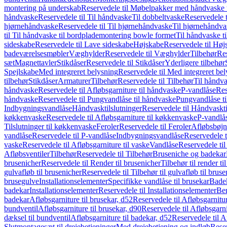
montering på underskab
Reservedele til Møbelpakker med håndvaske t
håndvaske
Reservedele til Til håndvaske
Til dobbeltvaske
Reservedele t
hjørnehåndvaske
Reservedele til Til hjørnehåndvaske
Til hjørnehåndva
til Til håndvaske til bordplademontering bowle formet
Til håndvaske t
sideskabe
Reservedele til Lave sideskabe
Højskabe
Reservedele til Høj
badeværelsesmøbler
Væghylder
Reservedele til Væghylder
Tilbehør
Res
sæt
Magnettavler
Stikdåser
Reservedele til Stikdåser
Yderligere tilbehør
Spejlskabe
Med integreret belysning
Reservedele til Med integreret be
tilbehør
Stikdåser
Armaturer
Tilbehør
Reservedele til Tilbehør
Til håndv
håndvaske
Reservedele til Afløbsgarniture til håndvaske
P-vandlåse
Res
håndvaske
Reservedele til Pungvandlåse til håndvaske
Pungvandlåse t
Indbygningsvandlåse
Håndvasktilslutninger
Reservedele til Håndvaskti
køkkenvaske
Reservedele til Afløbsgarniture til køkkenvaske
P-vandlå
Tilslutninger til køkkenvaske
Feroler
Reservedele til Feroler
Afløbsbøjn
vandlåse
Reservedele til P-vandlåse
Indbygningsvandlåse
Reservedele 
vaske
Reservedele til Afløbsgarniture til vaske
Vandlåse
Reservedele ti
Afløbsventiler
Tilbehør
Reservedele til Tilbehør
Bruseniche og badekar
brusenicher
Reservedele til Render til brusenicher
Tilbehør til render ti
gulvafløb til brusenicher
Reservedele til Tilbehør til gulvafløb til brus
brusegulve
Installationselementer
Specifikke vandlåse til brusekar
Bade
badekar
Installationselementer
Reservedele til Installationselementer
Ben
badekar
Afløbsgarniture til brusekar, d52
Reservedele til Afløbsgarnitur
bundventil
Afløbsgarniture til brusekar, d90
Reservedele til Afløbsgarni
dæksel til bundventil
Afløbsgarniture til badekar, d52
Reservedele til A
Slutmontagesæt til drejebetjeninger
Med drejebetjening og indløb
Reser