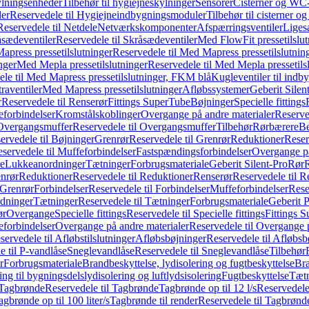
ylningsenheder
Tilbehør til hygiejneskylninger
Sensorer
Cisterner og WC-
er
Reservedele til Hygiejneindbygningsmoduler
Tilbehør til cisterner 
Reservedele til Netdele
Netværkskomponenter
Afspærringsventiler
Liges
sædeventiler
Reservedele til Skråsædeventiler
Med FlowFit pressetilslut
press pressetilslutninger
Reservedele til Med Mapress pressetilslutnin
nger
Med Mepla pressetilslutninger
Reservedele til Med Mepla pressetils
le til Med Mapress pressetilslutninger, FKM blå
Kugleventiler til indb
raventiler
Med Mapress pressetilslutninger
Afløbssystemer
Geberit Silen
r
Reservedele til Renserør
Fittings SuperTube
Bøjninger
Specielle fittings
eforbindelser
Kromstålskoblinger
Overgange på andre materialer
Reserve
Overgangsmuffer
Reservedele til Overgangsmuffer
Tilbehør
Rørbærere
Be
ervedele til Bøjninger
Grenrør
Reservedele til Grenrør
Reduktioner
Reser
servedele til Muffeforbindelser
Fastspændingsforbindelser
Overgange p
e
Lukkeanordninger
Tætninger
Forbrugsmateriale
Geberit Silent-Pro
Rør
R
enrør
Reduktioner
Reservedele til Reduktioner
Renserør
Reservedele til R
 Grenrør
Forbindelser
Reservedele til Forbindelser
Muffeforbindelser
Rese
dninger
Tætninger
Reservedele til Tætninger
Forbrugsmateriale
Geberit 
ør
Overgange
Specielle fittings
Reservedele til Specielle fittings
Fittings 
eforbindelser
Overgange på andre materialer
Reservedele til Overgange 
servedele til Afløbstilslutninger
Afløbsbøjninger
Reservedele til Afløbsb
e til P-vandlåse
Sneglevandlåse
Reservedele til Sneglevandlåse
Tilbehør
r
Forbrugsmateriale
Brandbeskyttelse, lydisolering og fugtbeskyttelse
Bra
ring til bygningsdelslydisolering og luftlydsisolering
Fugtbeskyttelse
Tætn
Tagbrønde
Reservedele til Tagbrønde
Tagbrønde op til 12 l/s
Reservedele 
agbrønde op til 100 liter/s
Tagbrønde til render
Reservedele til Tagbrønde