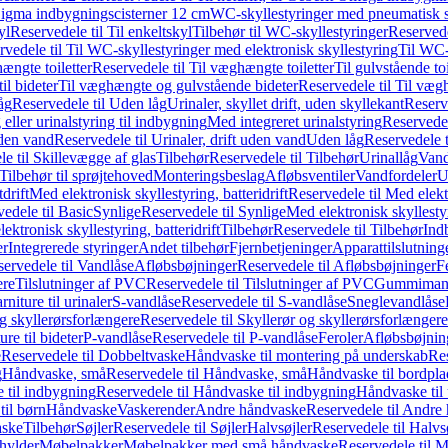
it Sigma indbygningscisterner 12 cm
WC-skyllestyringer med pneumatisk s
yl
Reservedele til Til enkeltskyl
Tilbehør til WC-skyllestyringer
Reservede
rvedele til Til WC-skyllestyringer med elektronisk skyllestyring
Til WC-
ængte toiletter
Reservedele til Til væghængte toiletter
Til gulvstående toi
il bideter
Til væghængte og gulvstående bideter
Reservedele til Til væg
åg
Reservedele til Uden låg
Urinaler, skyllet drift, uden skyllekant
Reserve
 eller urinalstyring til indbygning
Med integreret urinalstyring
Reservedel
uden vand
Reservedele til Urinaler, drift uden vand
Uden låg
Reservedele t
e til Skillevægge af glas
Tilbehør
Reservedele til Tilbehør
Urinallåg
Vand
Tilbehør til sprøjtehoved
Monteringsbeslag
Afløbsventiler
Vandfordeler
U
drift
Med elektronisk skyllestyring, batteridrift
Reservedele til Med elektr
edele til Basic
Synlige
Reservedele til Synlige
Med elektronisk skyllestyr
ektronisk skyllestyring, batteridrift
Tilbehør
Reservedele til Tilbehør
Ind
er
Integrerede styringer
Andet tilbehør
Fjernbetjeninger
Apparattilslutninger
ervedele til Vandlåse
Afløbsbøjninger
Reservedele til Afløbsbøjninger
F
ere
Tilslutninger af PVC
Reservedele til Tilslutninger af PVC
Gummimanc
niture til urinaler
S-vandlåse
Reservedele til S-vandlåse
Sneglevandlåse
g skyllerørsforlængere
Reservedele til Skyllerør og skyllerørsforlængere
re til bideter
P-vandlåse
Reservedele til P-vandlåse
Feroler
Afløbsbøjnin
e
Reservedele til Dobbeltvaske
Håndvaske til montering på underskab
Res
g
Håndvaske, små
Reservedele til Håndvaske, små
Håndvaske til bordpl
 til indbygning
Reservedele til Håndvaske til indbygning
Håndvaske til
il børn
Håndvaske
Vaskerender
Andre håndvaske
Reservedele til Andre
aske
Tilbehør
Søjler
Reservedele til Søjler
Halvsøjler
Reservedele til Halvs
ylder
Møbelpakker
Møbelpakker med små håndvaske
Reservedele til