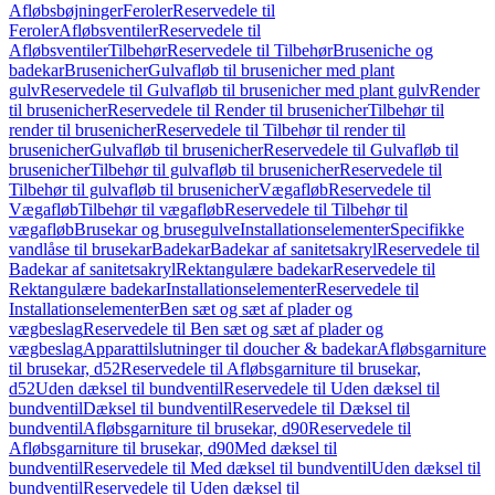
Afløbsbøjninger
Feroler
Reservedele til
Feroler
Afløbsventiler
Reservedele til
Afløbsventiler
Tilbehør
Reservedele til Tilbehør
Bruseniche og
badekar
Brusenicher
Gulvafløb til brusenicher med plant
gulv
Reservedele til Gulvafløb til brusenicher med plant gulv
Render
til brusenicher
Reservedele til Render til brusenicher
Tilbehør til
render til brusenicher
Reservedele til Tilbehør til render til
brusenicher
Gulvafløb til brusenicher
Reservedele til Gulvafløb til
brusenicher
Tilbehør til gulvafløb til brusenicher
Reservedele til
Tilbehør til gulvafløb til brusenicher
Vægafløb
Reservedele til
Vægafløb
Tilbehør til vægafløb
Reservedele til Tilbehør til
vægafløb
Brusekar og brusegulve
Installationselementer
Specifikke
vandlåse til brusekar
Badekar
Badekar af sanitetsakryl
Reservedele til
Badekar af sanitetsakryl
Rektangulære badekar
Reservedele til
Rektangulære badekar
Installationselementer
Reservedele til
Installationselementer
Ben sæt og sæt af plader og
vægbeslag
Reservedele til Ben sæt og sæt af plader og
vægbeslag
Apparattilslutninger til doucher & badekar
Afløbsgarniture
til brusekar, d52
Reservedele til Afløbsgarniture til brusekar,
d52
Uden dæksel til bundventil
Reservedele til Uden dæksel til
bundventil
Dæksel til bundventil
Reservedele til Dæksel til
bundventil
Afløbsgarniture til brusekar, d90
Reservedele til
Afløbsgarniture til brusekar, d90
Med dæksel til
bundventil
Reservedele til Med dæksel til bundventil
Uden dæksel til
bundventil
Reservedele til Uden dæksel til