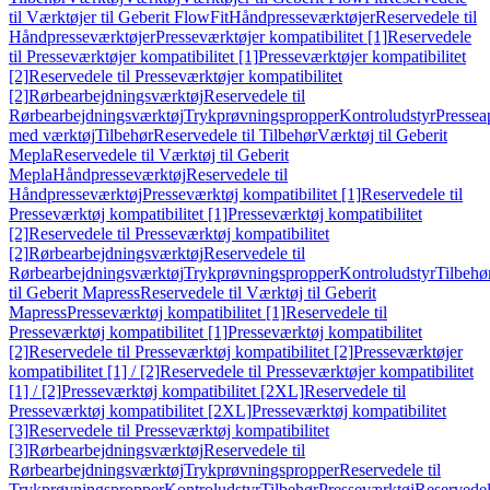
til Værktøjer til Geberit FlowFit
Håndpresseværktøjer
Reservedele til
Håndpresseværktøjer
Presseværktøjer kompatibilitet [1]
Reservedele
til Presseværktøjer kompatibilitet [1]
Presseværktøjer kompatibilitet
[2]
Reservedele til Presseværktøjer kompatibilitet
[2]
Rørbearbejdningsværktøj
Reservedele til
Rørbearbejdningsværktøj
Trykprøvningspropper
Kontroludstyr
Pressea
med værktøj
Tilbehør
Reservedele til Tilbehør
Værktøj til Geberit
Mepla
Reservedele til Værktøj til Geberit
Mepla
Håndpresseværktøj
Reservedele til
Håndpresseværktøj
Presseværktøj kompatibilitet [1]
Reservedele til
Presseværktøj kompatibilitet [1]
Presseværktøj kompatibilitet
[2]
Reservedele til Presseværktøj kompatibilitet
[2]
Rørbearbejdningsværktøj
Reservedele til
Rørbearbejdningsværktøj
Trykprøvningspropper
Kontroludstyr
Tilbehø
til Geberit Mapress
Reservedele til Værktøj til Geberit
Mapress
Presseværktøj kompatibilitet [1]
Reservedele til
Presseværktøj kompatibilitet [1]
Presseværktøj kompatibilitet
[2]
Reservedele til Presseværktøj kompatibilitet [2]
Presseværktøjer
kompatibilitet [1] / [2]
Reservedele til Presseværktøjer kompatibilitet
[1] / [2]
Presseværktøj kompatibilitet [2XL]
Reservedele til
Presseværktøj kompatibilitet [2XL]
Presseværktøj kompatibilitet
[3]
Reservedele til Presseværktøj kompatibilitet
[3]
Rørbearbejdningsværktøj
Reservedele til
Rørbearbejdningsværktøj
Trykprøvningspropper
Reservedele til
Trykprøvningspropper
Kontroludstyr
Tilbehør
Presseværktøj
Reservede