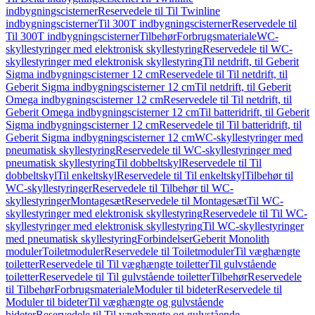
indbygningscisterner
Reservedele til Til Twinline
indbygningscisterner
Til 300T indbygningscisterner
Reservedele til
Til 300T indbygningscisterner
Tilbehør
Forbrugsmateriale
WC-
skyllestyringer med elektronisk skyllestyring
Reservedele til WC-
skyllestyringer med elektronisk skyllestyring
Til netdrift, til Geberit
Sigma indbygningscisterner 12 cm
Reservedele til Til netdrift, til
Geberit Sigma indbygningscisterner 12 cm
Til netdrift, til Geberit
Omega indbygningscisterner 12 cm
Reservedele til Til netdrift, til
Geberit Omega indbygningscisterner 12 cm
Til batteridrift, til Geberit
Sigma indbygningscisterner 12 cm
Reservedele til Til batteridrift, til
Geberit Sigma indbygningscisterner 12 cm
WC-skyllestyringer med
pneumatisk skyllestyring
Reservedele til WC-skyllestyringer med
pneumatisk skyllestyring
Til dobbeltskyl
Reservedele til Til
dobbeltskyl
Til enkeltskyl
Reservedele til Til enkeltskyl
Tilbehør til
WC-skyllestyringer
Reservedele til Tilbehør til WC-
skyllestyringer
Montagesæt
Reservedele til Montagesæt
Til WC-
skyllestyringer med elektronisk skyllestyring
Reservedele til Til WC-
skyllestyringer med elektronisk skyllestyring
Til WC-skyllestyringer
med pneumatisk skyllestyring
Forbindelser
Geberit Monolith
moduler
Toiletmoduler
Reservedele til Toiletmoduler
Til væghængte
toiletter
Reservedele til Til væghængte toiletter
Til gulvstående
toiletter
Reservedele til Til gulvstående toiletter
Tilbehør
Reservedele
til Tilbehør
Forbrugsmateriale
Moduler til bideter
Reservedele til
Moduler til bideter
Til væghængte og gulvstående
bideter
Reservedele til Til væghængte og gulvstående