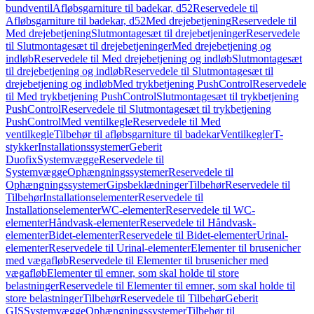
bundventil
Afløbsgarniture til badekar, d52
Reservedele til
Afløbsgarniture til badekar, d52
Med drejebetjening
Reservedele til
Med drejebetjening
Slutmontagesæt til drejebetjeninger
Reservedele
til Slutmontagesæt til drejebetjeninger
Med drejebetjening og
indløb
Reservedele til Med drejebetjening og indløb
Slutmontagesæt
til drejebetjening og indløb
Reservedele til Slutmontagesæt til
drejebetjening og indløb
Med trykbetjening PushControl
Reservedele
til Med trykbetjening PushControl
Slutmontagesæt til trykbetjening
PushControl
Reservedele til Slutmontagesæt til trykbetjening
PushControl
Med ventilkegle
Reservedele til Med
ventilkegle
Tilbehør til afløbsgarniture til badekar
Ventilkegler
T-
stykker
Installationssystemer
Geberit
Duofix
Systemvægge
Reservedele til
Systemvægge
Ophængningssystemer
Reservedele til
Ophængningssystemer
Gipsbeklædninger
Tilbehør
Reservedele til
Tilbehør
Installationselementer
Reservedele til
Installationselementer
WC-elementer
Reservedele til WC-
elementer
Håndvask-elementer
Reservedele til Håndvask-
elementer
Bidet-elementer
Reservedele til Bidet-elementer
Urinal-
elementer
Reservedele til Urinal-elementer
Elementer til brusenicher
med vægafløb
Reservedele til Elementer til brusenicher med
vægafløb
Elementer til emner, som skal holde til store
belastninger
Reservedele til Elementer til emner, som skal holde til
store belastninger
Tilbehør
Reservedele til Tilbehør
Geberit
GIS
Systemvægge
Ophængningssystemer
Tilbehør til