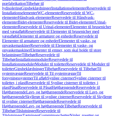
præfabrikation
Tilbehør til
lydisolering
Gipsbeklædninger
Installationselementer
Reservedele til
Installationselementer
WC-elementer
Reservedele til WC-
elementer
Håndvask-elementer
Reservedele til Håndvask-
elementer
Bidet-elementer
Reservedele til Bidet-elementer
Urinal-
elementer
Reservedele til Urinal-elementer
Elementer til brusenicher
med vægafløb
Reservedele til Elementer til brusenicher med
vægafløb
Elementer til armaturer og enheder
Reservedele til
Elementer til armaturer og enheder
Elementer til vaske- og
opvaskemaskiner
Reservedele til Elementer til vaske- og
opvaskemaskiner
Elementer til emner, som skal holde til store
belastninger
Tilbehør
Reservedele til
Tilbehør
Installationsmoduler
Reservedele til
Installationsmoduler
Moduler til toiletter
Reservedele til Moduler til
toiletter
Gipsbeklædninger
Tilbehør
Reservedele til Tilbehør
Til
systemvægge
Reservedele til Til systemvægge
Til
forsyningssystemer
Til afløb
Synlige cisterner
Synlige cisterner til
toiletter, i plast
Reservedele til Synlige cisterner til toiletter, i
plast
Påsat
Reservedele til Påsat
Højthængende
Reservedele til
Højthængende
Lavt- og højthængende
Reservedele til Lavt- og
højthængende
Skyllerør til synlige cisterner
Reservedele til Skyllerør
til synlige cisterner
Højthængende
Reservedele til
Højthængende
Lavt- og højthængende
Tilbehør
Reservedele til
Tilbehør
Tilslutninger
Reservedele til
Tilslutninger
Tætninger
Gummimanchetter
Nipler, rosetter og