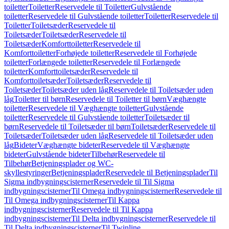
toiletter
Toiletter
Reservedele til Toiletter
Gulvstående
toiletter
Reservedele til Gulvstående toiletter
Toiletter
Reservedele til
Toiletter
Toiletsæder
Reservedele til
Toiletsæder
Toiletsæder
Reservedele til
Toiletsæder
Komforttoiletter
Reservedele til
Komforttoiletter
Forhøjede toiletter
Reservedele til Forhøjede
toiletter
Forlængede toiletter
Reservedele til Forlængede
toiletter
Komforttoiletsæder
Reservedele til
Komforttoiletsæder
Toiletsæder
Reservedele til
Toiletsæder
Toiletsæder uden låg
Reservedele til Toiletsæder uden
låg
Toiletter til børn
Reservedele til Toiletter til børn
Væghængte
toiletter
Reservedele til Væghængte toiletter
Gulvstående
toiletter
Reservedele til Gulvstående toiletter
Toiletsæder til
børn
Reservedele til Toiletsæder til børn
Toiletsæder
Reservedele til
Toiletsæder
Toiletsæder uden låg
Reservedele til Toiletsæder uden
låg
Bideter
Væghængte bideter
Reservedele til Væghængte
bideter
Gulvstående bideter
Tilbehør
Reservedele til
Tilbehør
Betjeningsplader og WC-
skyllestyringer
Betjeningsplader
Reservedele til Betjeningsplader
Til
Sigma indbygningscisterner
Reservedele til Til Sigma
indbygningscisterner
Til Omega indbygningscisterner
Reservedele til
Til Omega indbygningscisterner
Til Kappa
indbygningscisterner
Reservedele til Til Kappa
indbygningscisterner
Til Delta indbygningscisterner
Reservedele til
Til Delta indbygningscisterner
Til Twinline