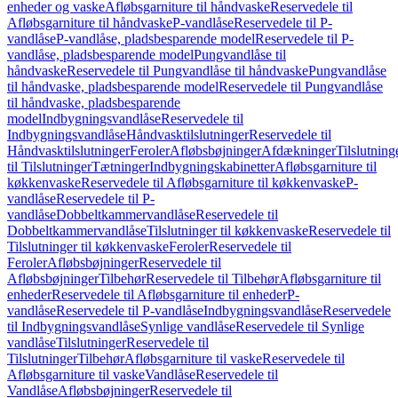
enheder og vaske
Afløbsgarniture til håndvaske
Reservedele til
Afløbsgarniture til håndvaske
P-vandlåse
Reservedele til P-
vandlåse
P-vandlåse, pladsbesparende model
Reservedele til P-
vandlåse, pladsbesparende model
Pungvandlåse til
håndvaske
Reservedele til Pungvandlåse til håndvaske
Pungvandlåse
til håndvaske, pladsbesparende model
Reservedele til Pungvandlåse
til håndvaske, pladsbesparende
model
Indbygningsvandlåse
Reservedele til
Indbygningsvandlåse
Håndvasktilslutninger
Reservedele til
Håndvasktilslutninger
Feroler
Afløbsbøjninger
Afdækninger
Tilslutning
til Tilslutninger
Tætninger
Indbygningskabinetter
Afløbsgarniture til
køkkenvaske
Reservedele til Afløbsgarniture til køkkenvaske
P-
vandlåse
Reservedele til P-
vandlåse
Dobbeltkammervandlåse
Reservedele til
Dobbeltkammervandlåse
Tilslutninger til køkkenvaske
Reservedele til
Tilslutninger til køkkenvaske
Feroler
Reservedele til
Feroler
Afløbsbøjninger
Reservedele til
Afløbsbøjninger
Tilbehør
Reservedele til Tilbehør
Afløbsgarniture til
enheder
Reservedele til Afløbsgarniture til enheder
P-
vandlåse
Reservedele til P-vandlåse
Indbygningsvandlåse
Reservedele
til Indbygningsvandlåse
Synlige vandlåse
Reservedele til Synlige
vandlåse
Tilslutninger
Reservedele til
Tilslutninger
Tilbehør
Afløbsgarniture til vaske
Reservedele til
Afløbsgarniture til vaske
Vandlåse
Reservedele til
Vandlåse
Afløbsbøjninger
Reservedele til