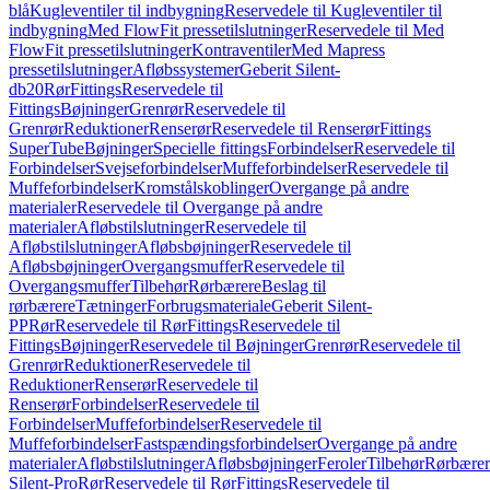
blå
Kugleventiler til indbygning
Reservedele til Kugleventiler til
indbygning
Med FlowFit pressetilslutninger
Reservedele til Med
FlowFit pressetilslutninger
Kontraventiler
Med Mapress
pressetilslutninger
Afløbssystemer
Geberit Silent-
db20
Rør
Fittings
Reservedele til
Fittings
Bøjninger
Grenrør
Reservedele til
Grenrør
Reduktioner
Renserør
Reservedele til Renserør
Fittings
SuperTube
Bøjninger
Specielle fittings
Forbindelser
Reservedele til
Forbindelser
Svejseforbindelser
Muffeforbindelser
Reservedele til
Muffeforbindelser
Kromstålskoblinger
Overgange på andre
materialer
Reservedele til Overgange på andre
materialer
Afløbstilslutninger
Reservedele til
Afløbstilslutninger
Afløbsbøjninger
Reservedele til
Afløbsbøjninger
Overgangsmuffer
Reservedele til
Overgangsmuffer
Tilbehør
Rørbærere
Beslag til
rørbærere
Tætninger
Forbrugsmateriale
Geberit Silent-
PP
Rør
Reservedele til Rør
Fittings
Reservedele til
Fittings
Bøjninger
Reservedele til Bøjninger
Grenrør
Reservedele til
Grenrør
Reduktioner
Reservedele til
Reduktioner
Renserør
Reservedele til
Renserør
Forbindelser
Reservedele til
Forbindelser
Muffeforbindelser
Reservedele til
Muffeforbindelser
Fastspændingsforbindelser
Overgange på andre
materialer
Afløbstilslutninger
Afløbsbøjninger
Feroler
Tilbehør
Rørbærer
Silent-Pro
Rør
Reservedele til Rør
Fittings
Reservedele til