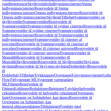
vandbegrænsere
Skylleventiler
Indbygningscisterner
Sigma
indbygningscisterner
Reservedele til Sigma
indbygningscisterner
Omega indbygningscisterner
Reservedele til
Omega indbygningscisterner
Skyllerør
Tilbehør
Svømmeventiler og
skylleventiler
Svømmeventiler
Reservedele til
Svømmeventiler
Svømmeventiler til synlige cisterner
Reservedele til
Svømmeventiler til synlige cisterner
Svømmeventiler til
indbygningscisterner
Reservedele til Svømmeventiler til
indbygningscisterner
Svømmeventiler til cisterner af
porcelæn
Reservedele til Svømmeventiler til cisterner af
porcelæn
Svømmeventiler til cisterner universel
Reservedele til
Svømmeventiler til cisterner universel
Svømmeventiler til
Monolith
Reservedele til Svømmeventiler til
Monolith
Skylleventiler
Reservedele til Skylleventiler
Skyl-stop-
skylning
Reservedele til Skyl-stop-skylning
Dobbeltskyl
Reservedele
til
Dobbeltskyl
Tilbehør
Trykknapper
Overgange
Forsyningssystemer
Geber
FlowFit
Systemrør ML
Systemrør varmeanlæg
ML
Fittings
Reservedele til
Fittings
Koblinger
Reduktioner
Bøjninger
T-stykker
Indvendig
cirkulation
Reservedele til Indvendig cirkulation
Overgange,
faste
Overgange og forbindelser, kan løsnes
Reservedele til
Overgange og forbindelser, kan
løsnes
Lukkeanordninger
Tilslutninger
Fordeler med
gevindsamling
Reservedele til Fordeler med gevindsamling
T-stykker