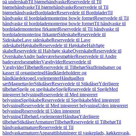
på underskab
Til hjørnehåndvaske
Reservedele til Til
hjørnehåndvaske
Til hjørnehåndvaske
Reservedele til Til
hjørnehåndvaske
Bordplader
Reservedele til Bordplader
Til
håndvaske til bordplademontering bowle formet
Reservedele til Til
håndvaske til bordplademontering bowle formet
Til håndvaske til
bordplademontering firkantet
Reservedele til Til håndvaske til
bordplademontering firkantet
Sideskabe
Reservedele til
Sideskabe
Lave sideskabe
Reservedele til Lave
sideskabe
Højskabe
Reservedele til Højskabe
Halvhøje
skabe
Reservedele til Halvhøje skabe
Overskabe
Reservedele til
Overskabe
Andre badeværelsesmøbler
Reservedele til Andre
badeværelsesmøbler
Væghylder
Reservedele til
Væghylder
Tilbehør
Reservedele til Tilbehør
Skuffeindsatser og
kasser til organisering
Håndklædeholdere og
håndklædekroge
Lyselementer
Håndtag
Ben
sæt
Magnettavler
Stikdåser
Reservedele til Stikdåser
Yderligere
tilbehør
Spejle og spejlskabe
Spejle
Reservedele til Spejle
Med
integreret belysning
Reservedele til Med integreret
belysning
Spejlskabe
Reservedele til Spejlskabe
Med integreret
belysning
Reservedele til Med integreret belysning
Uden integreret
belysning
Reservedele til Uden integreret
belysning
Tilbehør
Lyselementer
Håndtag
Yderligere
tilbehør
Stikdåser
Armaturer
Tilbehør
Reservedele til Tilbehør
Til
håndvaskarmaturer
Reservedele til Til
håndvaskarmaturer
Apparattilslutninger til vaskeplads, køkkenvask,