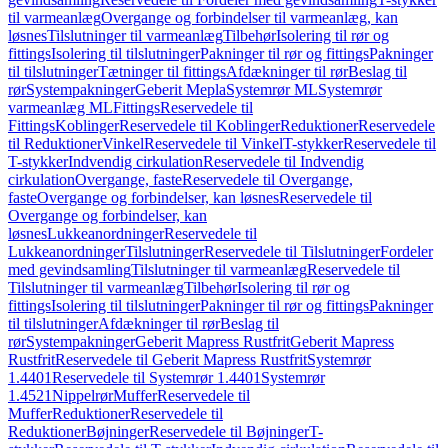
til varmeanlæg
Overgange og forbindelser til varmeanlæg, kan
løsnes
Tilslutninger til varmeanlæg
Tilbehør
Isolering til rør og
fittings
Isolering til tilslutninger
Pakninger til rør og fittings
Pakninger
til tilslutninger
Tætninger til fittings
Afdækninger til rør
Beslag til
rør
Systempakninger
Geberit Mepla
Systemrør ML
Systemrør
varmeanlæg ML
Fittings
Reservedele til
Fittings
Koblinger
Reservedele til Koblinger
Reduktioner
Reservedele
til Reduktioner
Vinkel
Reservedele til Vinkel
T-stykker
Reservedele til
T-stykker
Indvendig cirkulation
Reservedele til Indvendig
cirkulation
Overgange, faste
Reservedele til Overgange,
faste
Overgange og forbindelser, kan løsnes
Reservedele til
Overgange og forbindelser, kan
løsnes
Lukkeanordninger
Reservedele til
Lukkeanordninger
Tilslutninger
Reservedele til Tilslutninger
Fordeler
med gevindsamling
Tilslutninger til varmeanlæg
Reservedele til
Tilslutninger til varmeanlæg
Tilbehør
Isolering til rør og
fittings
Isolering til tilslutninger
Pakninger til rør og fittings
Pakninger
til tilslutninger
Afdækninger til rør
Beslag til
rør
Systempakninger
Geberit Mapress Rustfrit
Geberit Mapress
Rustfrit
Reservedele til Geberit Mapress Rustfrit
Systemrør
1.4401
Reservedele til Systemrør 1.4401
Systemrør
1.4521
Nippelrør
Muffer
Reservedele til
Muffer
Reduktioner
Reservedele til
Reduktioner
Bøjninger
Reservedele til Bøjninger
T-