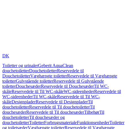
DK
Toiletter og urinaler
Geberit AquaClean
douchetoiletter
Douchetoiletter
Reservedele til
Douchetoiletter
Væghængte toiletter
Reservedele til Væghængte
toiletter
Gulvstående toiletter
Reservedele til Gulvstående
toiletter
Douchesæder
Reservedele til Douchesæder
Til WC-
skåle
Reservedele til Til WC-skåle
WC-sideenheder
Reservedele til
WC-sideenheder
Til WC-skåle
Reservedele til Til WC-
skåle
Designplader
Reservedele til Designplader
Til
douchetoiletter
Reservedele til Til douchetoiletter
Til
douchesæder
Reservedele til Til douchesæder
Tilbehør
Til
douchetoiletter
Til douchesæder og
douchetoiletter
Toiletter
Forbrugsmateriale
Funktionsenheder
Toiletter
og toiletsæder
Væghængte toiletter
Reservedele til Væghængte