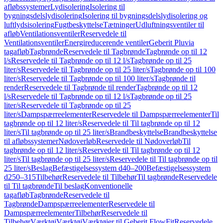
afløbssystemer
Lydisolering
Isolering til
bygningsdelslydisolering
Isolering til bygningsdelslydisolering og
luftlydsisolering
Fugtbeskyttelse
Tætninger
Udluftningsventiler til
afløb
Ventilationsventiler
Reservedele til
Ventilationsventiler
Energireducerende ventiler
Geberit Pluvia
tagafløb
Tagbrønde
Reservedele til Tagbrønde
Tagbrønde op til 12
l/s
Reservedele til Tagbrønde op til 12 l/s
Tagbrønde op til 25
liter/s
Reservedele til Tagbrønde op til 25 liter/s
Tagbrønde op til 100
liter/s
Reservedele til Tagbrønde op til 100 liter/s
Tagbrønde til
render
Reservedele til Tagbrønde til render
Tagbrønde op til 12
l/s
Reservedele til Tagbrønde op til 12 l/s
Tagbrønde op til 25
liter/s
Reservedele til Tagbrønde op til 25
liter/s
Dampspærreelementer
Reservedele til Dampspærreelementer
Til
tagbrønde op til 12 liter/s
Reservedele til Til tagbrønde op til 12
liter/s
Til tagbrønde op til 25 liter/s
Brandbeskyttelse
Brandbeskyttelse
til afløbssystemer
Nødoverløb
Reservedele til Nødoverløb
Til
tagbrønde op til 12 liter/s
Reservedele til Til tagbrønde op til 12
liter/s
Til tagbrønde op til 25 liter/s
Reservedele til Til tagbrønde op til
25 liter/s
Beslag
Befæstigelsessystem d40–200
Befæstigelsessystem
d250–315
Tilbehør
Reservedele til Tilbehør
Til tagbrønde
Reservedele
til Til tagbrønde
Til beslag
Konventionelle
tagafløb
Tagbrønde
Reservedele til
Tagbrønde
Dampspærreelementer
Reservedele til
Dampspærreelementer
Tilbehør
Reservedele til
Tilbehør
Værktøj
Værktøj
Værktøjer til Geberit FlowFit
Reservedele