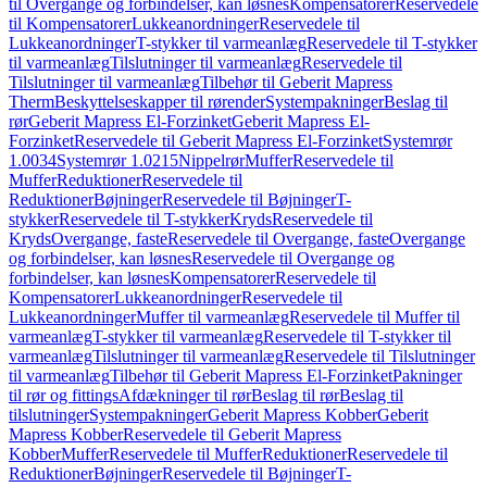
til Overgange og forbindelser, kan løsnes
Kompensatorer
Reservedele
til Kompensatorer
Lukkeanordninger
Reservedele til
Lukkeanordninger
T-stykker til varmeanlæg
Reservedele til T-stykker
til varmeanlæg
Tilslutninger til varmeanlæg
Reservedele til
Tilslutninger til varmeanlæg
Tilbehør til Geberit Mapress
Therm
Beskyttelseskapper til rørender
Systempakninger
Beslag til
rør
Geberit Mapress El-Forzinket
Geberit Mapress El-
Forzinket
Reservedele til Geberit Mapress El-Forzinket
Systemrør
1.0034
Systemrør 1.0215
Nippelrør
Muffer
Reservedele til
Muffer
Reduktioner
Reservedele til
Reduktioner
Bøjninger
Reservedele til Bøjninger
T-
stykker
Reservedele til T-stykker
Kryds
Reservedele til
Kryds
Overgange, faste
Reservedele til Overgange, faste
Overgange
og forbindelser, kan løsnes
Reservedele til Overgange og
forbindelser, kan løsnes
Kompensatorer
Reservedele til
Kompensatorer
Lukkeanordninger
Reservedele til
Lukkeanordninger
Muffer til varmeanlæg
Reservedele til Muffer til
varmeanlæg
T-stykker til varmeanlæg
Reservedele til T-stykker til
varmeanlæg
Tilslutninger til varmeanlæg
Reservedele til Tilslutninger
til varmeanlæg
Tilbehør til Geberit Mapress El-Forzinket
Pakninger
til rør og fittings
Afdækninger til rør
Beslag til rør
Beslag til
tilslutninger
Systempakninger
Geberit Mapress Kobber
Geberit
Mapress Kobber
Reservedele til Geberit Mapress
Kobber
Muffer
Reservedele til Muffer
Reduktioner
Reservedele til
Reduktioner
Bøjninger
Reservedele til Bøjninger
T-