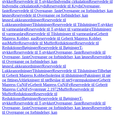
stykker
Reservedele til T-stykker
Indvendig cirkulation
Reservedele til
Indvendig cirkulation
Kryds
Reservedele til Kryds
Overgange,
faste
Reservedele til Overgange, faste
Overgange og forbindelser, kan
løsnes
Reservedele til Overgange og forbindelser, kan
løsnes
Lukkeanordninger
Reservedele til
Lukkeanordninger
Tilslutninger
Reservedele til Tilslutninger
T-stykker
til varmeanlæg
Reservedele til T-stykker til varmeanlæg
Tilslutninger
til varmeanlæg
Reservedele til Tilslutninger til varmeanlæg
Geberit
Mapress Kobber, gas
Reservedele til Geberit Mapress Kobber,
gas
Muffer
Reservedele til Muffer
Reduktioner
Reservedele til
Reduktioner
Bøjninger
Reservedele til Bøjninger
T-
stykker
Reservedele til T-stykker
Overgange, faste
Reservedele til
Overgange, faste
Overgange og forbindelser, kan løsnes
Reservedele
til Overgange og forbindelser, kan
løsnes
Lukkeanordninger
Reservedele til
Lukkeanordninger
Tilslutninger
Reservedele til Tilslutninger
Tilbehør
til Geberit Mapress Kobber
Isolering til tilslutninger
Pakninger til rør
og fittings
Afdækninger til rør
Beslag til rør
Systempakninger
Geberit
Mapress CuNiFe
Geberit Mapress CuNiFe
Reservedele til Geberit
Mapress CuNiFe
Systemrør 2.1972
Muffer
Reservedele til
Muffer
Reduktioner
Reservedele til
Reduktioner
Bøjninger
Reservedele til Bøjninger
T-
stykker
Reservedele til T-stykker
Overgange, faste
Reservedele til
Overgange, faste
Overgange og forbindelser, kan løsnes
Reservedele
til Overgange og forbindelser, kan