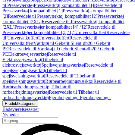
til Presseværktøj
Presseværktøj kompatibilitet [1]
Reservedele til
Presseværktøj kompatibilitet [1]
Presseværktøj kompatibilitet
[2]
Reservedele til Presseværktøj kompatibilitet [2]
Presseværktøj
kompatibilitet [2XL]
Reservedele til Presseværktøj kompatibilitet
[2XL]
Presseværktøjer kompatibilitet [4] / [2]
Reservedele til
Presseværktøjer kompatibilitet [4] / [2]
Universalkuffert
Reservedele
til Universalkuffert
Universalkuffert
Reservedele til
Universalkuffert
Værktøj til Geberit Silent-db20 / Geberit
PE
Reservedele til Værktøj til Geberit Silent-db20 / Geberit
PE
Elektrosvejseværktøj
Reservedele til
Elektrosvejseværktøj
Tilbehør til
elektrosvejseværktøj
Spejlsvejsningsværktøj
Reservedele til
Spejlsvejsningsværktøj
Tilbehør til
spejlsvejsningsværktøj
Reservedele til Tilbehør til
spejlsvejsningsværktøj
Rørbearbejdningsværktøj
Reservedele til
Rørbearbejdningsværktøj
Tilbehør til
rørbearbejdningsværktøj
Reservedele til Tilbehør til
rørbearbejdningsværktøj
Fjernbetjeninger
Fjernbetjeninger
Produktkategorier
Badeværelsesserier
Nyheder