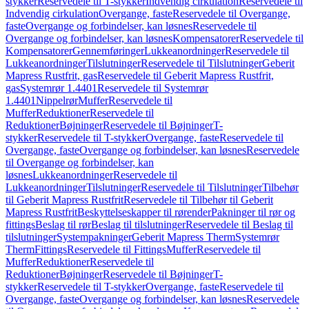
stykker
Reservedele til T-stykker
Indvendig cirkulation
Reservedele til
Indvendig cirkulation
Overgange, faste
Reservedele til Overgange,
faste
Overgange og forbindelser, kan løsnes
Reservedele til
Overgange og forbindelser, kan løsnes
Kompensatorer
Reservedele til
Kompensatorer
Gennemføringer
Lukkeanordninger
Reservedele til
Lukkeanordninger
Tilslutninger
Reservedele til Tilslutninger
Geberit
Mapress Rustfrit, gas
Reservedele til Geberit Mapress Rustfrit,
gas
Systemrør 1.4401
Reservedele til Systemrør
1.4401
Nippelrør
Muffer
Reservedele til
Muffer
Reduktioner
Reservedele til
Reduktioner
Bøjninger
Reservedele til Bøjninger
T-
stykker
Reservedele til T-stykker
Overgange, faste
Reservedele til
Overgange, faste
Overgange og forbindelser, kan løsnes
Reservedele
til Overgange og forbindelser, kan
løsnes
Lukkeanordninger
Reservedele til
Lukkeanordninger
Tilslutninger
Reservedele til Tilslutninger
Tilbehør
til Geberit Mapress Rustfrit
Reservedele til Tilbehør til Geberit
Mapress Rustfrit
Beskyttelseskapper til rørender
Pakninger til rør og
fittings
Beslag til rør
Beslag til tilslutninger
Reservedele til Beslag til
tilslutninger
Systempakninger
Geberit Mapress Therm
Systemrør
Therm
Fittings
Reservedele til Fittings
Muffer
Reservedele til
Muffer
Reduktioner
Reservedele til
Reduktioner
Bøjninger
Reservedele til Bøjninger
T-
stykker
Reservedele til T-stykker
Overgange, faste
Reservedele til
Overgange, faste
Overgange og forbindelser, kan løsnes
Reservedele