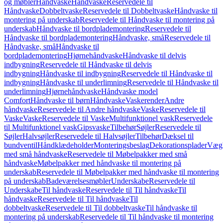
og møbler
Håndvaske
Håndvaske
Reservedele til
Håndvaske
Dobbeltvaske
Reservedele til Dobbeltvaske
Håndvaske til
montering på underskab
Reservedele til Håndvaske til montering på
underskab
Håndvaske til bordplademontering
Reservedele til
Håndvaske til bordplademontering
Håndvaske, små
Reservedele til
Håndvaske, små
Håndvaske til
bordplademontering
Hjørnehåndvaske
Håndvaske til delvis
indbygning
Reservedele til Håndvaske til delvis
indbygning
Håndvaske til indbygning
Reservedele til Håndvaske til
indbygning
Håndvaske til underlimning
Reservedele til Håndvaske til
underlimning
Hjørnehåndvaske
Håndvaske model
Comfort
Håndvaske til børn
Håndvaske
Vaskerender
Andre
håndvaske
Reservedele til Andre håndvaske
Vaske
Reservedele til
Vaske
Vaske
Reservedele til Vaske
Multifunktionel vask
Reservedele
til Multifunktionel vask
Gipsvaske
Tilbehør
Søjler
Reservedele til
Søjler
Halvsøjler
Reservedele til Halvsøjler
Tilbehør
Dæksel til
bundventil
Håndklædeholder
Monteringsbeslag
Dekorationsplader
Vægh
med små håndvaske
Reservedele til Møbelpakker med små
håndvaske
Møbelpakker med håndvaske til montering på
underskab
Reservedele til Møbelpakker med håndvaske til montering
på underskab
Badeværelsesmøbler
Underskabe
Reservedele til
Underskabe
Til håndvaske
Reservedele til Til håndvaske
Til
håndvaske
Reservedele til Til håndvaske
Til
dobbeltvaske
Reservedele til Til dobbeltvaske
Til håndvaske til
montering på underskab
Reservedele til Til håndvaske til montering