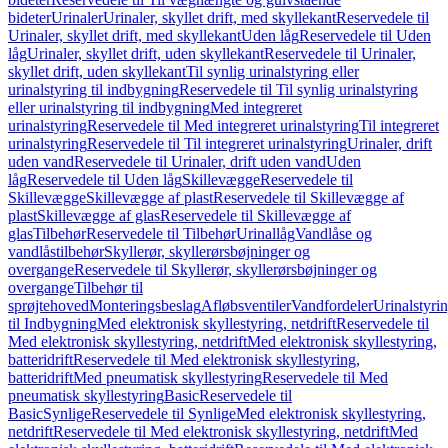
bideter
Urinaler
Urinaler, skyllet drift, med skyllekant
Reservedele til
Urinaler, skyllet drift, med skyllekant
Uden låg
Reservedele til Uden
låg
Urinaler, skyllet drift, uden skyllekant
Reservedele til Urinaler,
skyllet drift, uden skyllekant
Til synlig urinalstyring eller
urinalstyring til indbygning
Reservedele til Til synlig urinalstyring
eller urinalstyring til indbygning
Med integreret
urinalstyring
Reservedele til Med integreret urinalstyring
Til integreret
urinalstyring
Reservedele til Til integreret urinalstyring
Urinaler, drift
uden vand
Reservedele til Urinaler, drift uden vand
Uden
låg
Reservedele til Uden låg
Skillevægge
Reservedele til
Skillevægge
Skillevægge af plast
Reservedele til Skillevægge af
plast
Skillevægge af glas
Reservedele til Skillevægge af
glas
Tilbehør
Reservedele til Tilbehør
Urinallåg
Vandlåse og
vandlåstilbehør
Skyllerør, skyllerørsbøjninger og
overgange
Reservedele til Skyllerør, skyllerørsbøjninger og
overgange
Tilbehør til
sprøjtehoved
Monteringsbeslag
Afløbsventiler
Vandfordeler
Urinalstyri
til Indbygning
Med elektronisk skyllestyring, netdrift
Reservedele til
Med elektronisk skyllestyring, netdrift
Med elektronisk skyllestyring,
batteridrift
Reservedele til Med elektronisk skyllestyring,
batteridrift
Med pneumatisk skyllestyring
Reservedele til Med
pneumatisk skyllestyring
Basic
Reservedele til
Basic
Synlige
Reservedele til Synlige
Med elektronisk skyllestyring,
netdrift
Reservedele til Med elektronisk skyllestyring, netdrift
Med