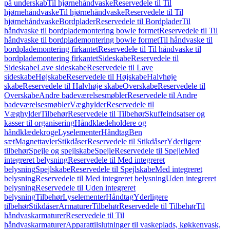
på underskab
Til hjørnehåndvaske
Reservedele til Til
hjørnehåndvaske
Til hjørnehåndvaske
Reservedele til Til
hjørnehåndvaske
Bordplader
Reservedele til Bordplader
Til
håndvaske til bordplademontering bowle formet
Reservedele til Til
håndvaske til bordplademontering bowle formet
Til håndvaske til
bordplademontering firkantet
Reservedele til Til håndvaske til
bordplademontering firkantet
Sideskabe
Reservedele til
Sideskabe
Lave sideskabe
Reservedele til Lave
sideskabe
Højskabe
Reservedele til Højskabe
Halvhøje
skabe
Reservedele til Halvhøje skabe
Overskabe
Reservedele til
Overskabe
Andre badeværelsesmøbler
Reservedele til Andre
badeværelsesmøbler
Væghylder
Reservedele til
Væghylder
Tilbehør
Reservedele til Tilbehør
Skuffeindsatser og
kasser til organisering
Håndklædeholdere og
håndklædekroge
Lyselementer
Håndtag
Ben
sæt
Magnettavler
Stikdåser
Reservedele til Stikdåser
Yderligere
tilbehør
Spejle og spejlskabe
Spejle
Reservedele til Spejle
Med
integreret belysning
Reservedele til Med integreret
belysning
Spejlskabe
Reservedele til Spejlskabe
Med integreret
belysning
Reservedele til Med integreret belysning
Uden integreret
belysning
Reservedele til Uden integreret
belysning
Tilbehør
Lyselementer
Håndtag
Yderligere
tilbehør
Stikdåser
Armaturer
Tilbehør
Reservedele til Tilbehør
Til
håndvaskarmaturer
Reservedele til Til
håndvaskarmaturer
Apparattilslutninger til vaskeplads, køkkenvask,