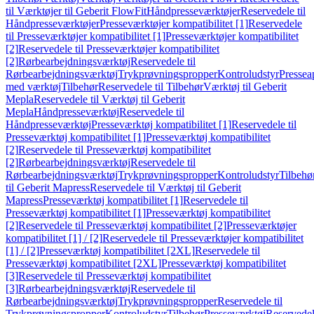
til Værktøjer til Geberit FlowFit
Håndpresseværktøjer
Reservedele til
Håndpresseværktøjer
Presseværktøjer kompatibilitet [1]
Reservedele
til Presseværktøjer kompatibilitet [1]
Presseværktøjer kompatibilitet
[2]
Reservedele til Presseværktøjer kompatibilitet
[2]
Rørbearbejdningsværktøj
Reservedele til
Rørbearbejdningsværktøj
Trykprøvningspropper
Kontroludstyr
Pressea
med værktøj
Tilbehør
Reservedele til Tilbehør
Værktøj til Geberit
Mepla
Reservedele til Værktøj til Geberit
Mepla
Håndpresseværktøj
Reservedele til
Håndpresseværktøj
Presseværktøj kompatibilitet [1]
Reservedele til
Presseværktøj kompatibilitet [1]
Presseværktøj kompatibilitet
[2]
Reservedele til Presseværktøj kompatibilitet
[2]
Rørbearbejdningsværktøj
Reservedele til
Rørbearbejdningsværktøj
Trykprøvningspropper
Kontroludstyr
Tilbehø
til Geberit Mapress
Reservedele til Værktøj til Geberit
Mapress
Presseværktøj kompatibilitet [1]
Reservedele til
Presseværktøj kompatibilitet [1]
Presseværktøj kompatibilitet
[2]
Reservedele til Presseværktøj kompatibilitet [2]
Presseværktøjer
kompatibilitet [1] / [2]
Reservedele til Presseværktøjer kompatibilitet
[1] / [2]
Presseværktøj kompatibilitet [2XL]
Reservedele til
Presseværktøj kompatibilitet [2XL]
Presseværktøj kompatibilitet
[3]
Reservedele til Presseværktøj kompatibilitet
[3]
Rørbearbejdningsværktøj
Reservedele til
Rørbearbejdningsværktøj
Trykprøvningspropper
Reservedele til
Trykprøvningspropper
Kontroludstyr
Tilbehør
Presseværktøj
Reservede