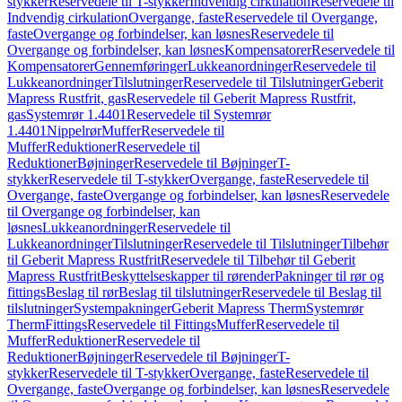
stykker
Reservedele til T-stykker
Indvendig cirkulation
Reservedele til
Indvendig cirkulation
Overgange, faste
Reservedele til Overgange,
faste
Overgange og forbindelser, kan løsnes
Reservedele til
Overgange og forbindelser, kan løsnes
Kompensatorer
Reservedele til
Kompensatorer
Gennemføringer
Lukkeanordninger
Reservedele til
Lukkeanordninger
Tilslutninger
Reservedele til Tilslutninger
Geberit
Mapress Rustfrit, gas
Reservedele til Geberit Mapress Rustfrit,
gas
Systemrør 1.4401
Reservedele til Systemrør
1.4401
Nippelrør
Muffer
Reservedele til
Muffer
Reduktioner
Reservedele til
Reduktioner
Bøjninger
Reservedele til Bøjninger
T-
stykker
Reservedele til T-stykker
Overgange, faste
Reservedele til
Overgange, faste
Overgange og forbindelser, kan løsnes
Reservedele
til Overgange og forbindelser, kan
løsnes
Lukkeanordninger
Reservedele til
Lukkeanordninger
Tilslutninger
Reservedele til Tilslutninger
Tilbehør
til Geberit Mapress Rustfrit
Reservedele til Tilbehør til Geberit
Mapress Rustfrit
Beskyttelseskapper til rørender
Pakninger til rør og
fittings
Beslag til rør
Beslag til tilslutninger
Reservedele til Beslag til
tilslutninger
Systempakninger
Geberit Mapress Therm
Systemrør
Therm
Fittings
Reservedele til Fittings
Muffer
Reservedele til
Muffer
Reduktioner
Reservedele til
Reduktioner
Bøjninger
Reservedele til Bøjninger
T-
stykker
Reservedele til T-stykker
Overgange, faste
Reservedele til
Overgange, faste
Overgange og forbindelser, kan løsnes
Reservedele