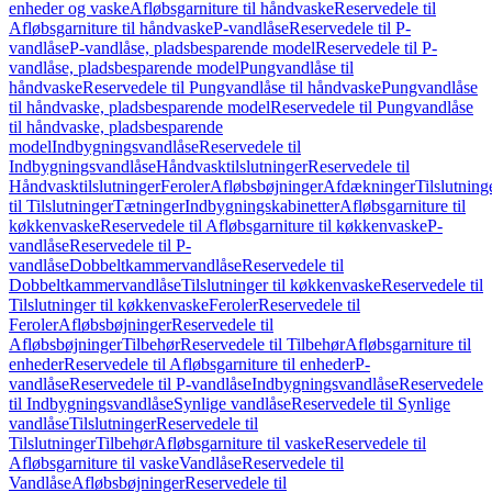
enheder og vaske
Afløbsgarniture til håndvaske
Reservedele til
Afløbsgarniture til håndvaske
P-vandlåse
Reservedele til P-
vandlåse
P-vandlåse, pladsbesparende model
Reservedele til P-
vandlåse, pladsbesparende model
Pungvandlåse til
håndvaske
Reservedele til Pungvandlåse til håndvaske
Pungvandlåse
til håndvaske, pladsbesparende model
Reservedele til Pungvandlåse
til håndvaske, pladsbesparende
model
Indbygningsvandlåse
Reservedele til
Indbygningsvandlåse
Håndvasktilslutninger
Reservedele til
Håndvasktilslutninger
Feroler
Afløbsbøjninger
Afdækninger
Tilslutning
til Tilslutninger
Tætninger
Indbygningskabinetter
Afløbsgarniture til
køkkenvaske
Reservedele til Afløbsgarniture til køkkenvaske
P-
vandlåse
Reservedele til P-
vandlåse
Dobbeltkammervandlåse
Reservedele til
Dobbeltkammervandlåse
Tilslutninger til køkkenvaske
Reservedele til
Tilslutninger til køkkenvaske
Feroler
Reservedele til
Feroler
Afløbsbøjninger
Reservedele til
Afløbsbøjninger
Tilbehør
Reservedele til Tilbehør
Afløbsgarniture til
enheder
Reservedele til Afløbsgarniture til enheder
P-
vandlåse
Reservedele til P-vandlåse
Indbygningsvandlåse
Reservedele
til Indbygningsvandlåse
Synlige vandlåse
Reservedele til Synlige
vandlåse
Tilslutninger
Reservedele til
Tilslutninger
Tilbehør
Afløbsgarniture til vaske
Reservedele til
Afløbsgarniture til vaske
Vandlåse
Reservedele til
Vandlåse
Afløbsbøjninger
Reservedele til