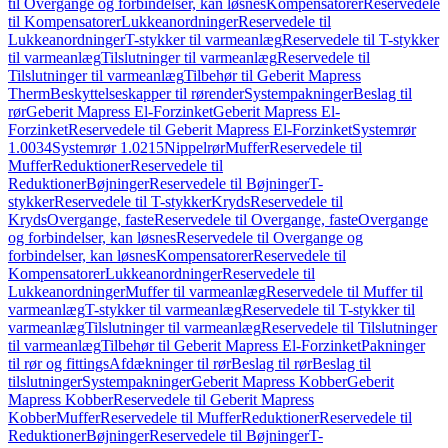
til Overgange og forbindelser, kan løsnes
Kompensatorer
Reservedele
til Kompensatorer
Lukkeanordninger
Reservedele til
Lukkeanordninger
T-stykker til varmeanlæg
Reservedele til T-stykker
til varmeanlæg
Tilslutninger til varmeanlæg
Reservedele til
Tilslutninger til varmeanlæg
Tilbehør til Geberit Mapress
Therm
Beskyttelseskapper til rørender
Systempakninger
Beslag til
rør
Geberit Mapress El-Forzinket
Geberit Mapress El-
Forzinket
Reservedele til Geberit Mapress El-Forzinket
Systemrør
1.0034
Systemrør 1.0215
Nippelrør
Muffer
Reservedele til
Muffer
Reduktioner
Reservedele til
Reduktioner
Bøjninger
Reservedele til Bøjninger
T-
stykker
Reservedele til T-stykker
Kryds
Reservedele til
Kryds
Overgange, faste
Reservedele til Overgange, faste
Overgange
og forbindelser, kan løsnes
Reservedele til Overgange og
forbindelser, kan løsnes
Kompensatorer
Reservedele til
Kompensatorer
Lukkeanordninger
Reservedele til
Lukkeanordninger
Muffer til varmeanlæg
Reservedele til Muffer til
varmeanlæg
T-stykker til varmeanlæg
Reservedele til T-stykker til
varmeanlæg
Tilslutninger til varmeanlæg
Reservedele til Tilslutninger
til varmeanlæg
Tilbehør til Geberit Mapress El-Forzinket
Pakninger
til rør og fittings
Afdækninger til rør
Beslag til rør
Beslag til
tilslutninger
Systempakninger
Geberit Mapress Kobber
Geberit
Mapress Kobber
Reservedele til Geberit Mapress
Kobber
Muffer
Reservedele til Muffer
Reduktioner
Reservedele til
Reduktioner
Bøjninger
Reservedele til Bøjninger
T-