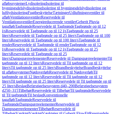
afløbssystemer
Lydisolering
Isolering til
bygningsdelslydisolering
Isolering til bygningsdelslydisolering og
luftlydsisolering
Fugtbeskyttelse
Tætninger
Udluftningsventiler til
afløb
Ventilationsventiler
Reservedele til
Ventilationsventiler
Energireducerende ventiler
Geberit Pluvia
tagafløb
Tagbrønde
Reservedele til Tagbrønde
Tagbrønde op til 12
l/s
Reservedele til Tagbrønde op til 12 l/s
Tagbrønde op til 25
liter/s
Reservedele til Tagbrønde op til 25 liter/s
Tagbrønde op til 100
liter/s
Reservedele til Tagbrønde op til 100 liter/s
Tagbrønde til
render
Reservedele til Tagbrønde til render
Tagbrønde op til 12
l/s
Reservedele til Tagbrønde op til 12 l/s
Tagbrønde op til 25
liter/s
Reservedele til Tagbrønde op til 25
liter/s
Dampspærreelementer
Reservedele til Dampspærreelementer
Til
tagbrønde op til 12 liter/s
Reservedele til Til tagbrønde op til 12
liter/s
Til tagbrønde op til 25 liter/s
Brandbeskyttelse
Brandbeskyttelse
til afløbssystemer
Nødoverløb
Reservedele til Nødoverløb
Til
tagbrønde op til 12 liter/s
Reservedele til Til tagbrønde op til 12
liter/s
Til tagbrønde op til 25 liter/s
Reservedele til Til tagbrønde op til
25 liter/s
Beslag
Befæstigelsessystem d40–200
Befæstigelsessystem
d250–315
Tilbehør
Reservedele til Tilbehør
Til tagbrønde
Reservedele
til Til tagbrønde
Til beslag
Konventionelle
tagafløb
Tagbrønde
Reservedele til
Tagbrønde
Dampspærreelementer
Reservedele til
Dampspærreelementer
Tilbehør
Reservedele til
Tilbehør
Værktøj
Værktøj
Værktøjer til Geberit FlowFit
Reservedele