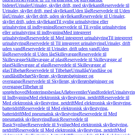
bideter
Urinaler
Urinaler, skyllet drift, med skyllekant
Reservedele til
Urinaler, skyllet drift, med skyllekant
Uden låg
Reservedele til Uden
låg
Urinaler, skyllet drift, uden skyllekant
Reservedele til Urinaler,
skyllet drift, uden skyllekant
Til synlig urinalstyring eller
urinalstyring til indbygning
Reservedele til Til synlig urinalstyring
eller urinalstyring til indbygning
Med integreret
urinalstyring
Reservedele til Med integreret urinalstyring
Til integreret
urinalstyring
Reservedele til Til integreret urinalstyring
Urinaler, drift
uden vand
Reservedele til Urinaler, drift uden vand
Uden
låg
Reservedele til Uden låg
Skillevægge
Reservedele til
Skillevægge
Skillevægge af plast
Reservedele til Skillevægge af
plast
Skillevægge af glas
Reservedele til Skillevægge af
glas
Tilbehør
Reservedele til Tilbehør
Urinallåg
Vandlåse og
vandlåstilbehør
Skyllerør, skyllerørsbøjninger og
overgange
Reservedele til Skyllerør, skyllerørsbøjninger og
overgange
Tilbehør til
sprøjtehoved
Monteringsbeslag
Afløbsventiler
Vandfordeler
Urinalstyri
til Indbygning
Med elektronisk skyllestyring, netdrift
Reservedele til
Med elektronisk skyllestyring, netdrift
Med elektronisk skyllestyring,
batteridrift
Reservedele til Med elektronisk skyllestyring,
batteridrift
Med pneumatisk skyllestyring
Reservedele til Med
pneumatisk skyllestyring
Basic
Reservedele til
Basic
Synlige
Reservedele til Synlige
Med elektronisk skyllestyring,
netdrift
Reservedele til Med elektronisk skyllestyring, netdrift
Med