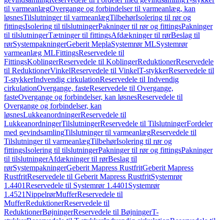
til varmeanlæg
Overgange og forbindelser til varmeanlæg, kan
løsnes
Tilslutninger til varmeanlæg
Tilbehør
Isolering til rør og
fittings
Isolering til tilslutninger
Pakninger til rør og fittings
Pakninger
til tilslutninger
Tætninger til fittings
Afdækninger til rør
Beslag til
rør
Systempakninger
Geberit Mepla
Systemrør ML
Systemrør
varmeanlæg ML
Fittings
Reservedele til
Fittings
Koblinger
Reservedele til Koblinger
Reduktioner
Reservedele
til Reduktioner
Vinkel
Reservedele til Vinkel
T-stykker
Reservedele til
T-stykker
Indvendig cirkulation
Reservedele til Indvendig
cirkulation
Overgange, faste
Reservedele til Overgange,
faste
Overgange og forbindelser, kan løsnes
Reservedele til
Overgange og forbindelser, kan
løsnes
Lukkeanordninger
Reservedele til
Lukkeanordninger
Tilslutninger
Reservedele til Tilslutninger
Fordeler
med gevindsamling
Tilslutninger til varmeanlæg
Reservedele til
Tilslutninger til varmeanlæg
Tilbehør
Isolering til rør og
fittings
Isolering til tilslutninger
Pakninger til rør og fittings
Pakninger
til tilslutninger
Afdækninger til rør
Beslag til
rør
Systempakninger
Geberit Mapress Rustfrit
Geberit Mapress
Rustfrit
Reservedele til Geberit Mapress Rustfrit
Systemrør
1.4401
Reservedele til Systemrør 1.4401
Systemrør
1.4521
Nippelrør
Muffer
Reservedele til
Muffer
Reduktioner
Reservedele til
Reduktioner
Bøjninger
Reservedele til Bøjninger
T-