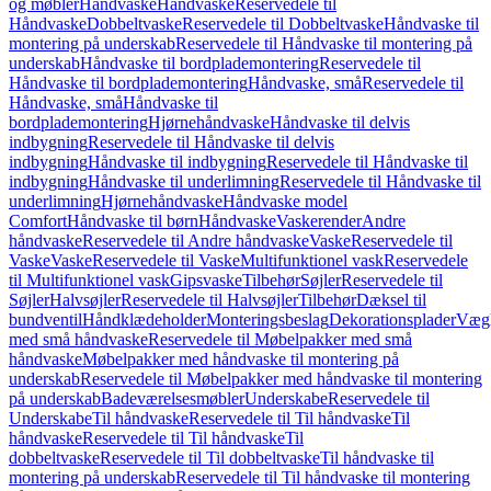
og møbler
Håndvaske
Håndvaske
Reservedele til
Håndvaske
Dobbeltvaske
Reservedele til Dobbeltvaske
Håndvaske til
montering på underskab
Reservedele til Håndvaske til montering på
underskab
Håndvaske til bordplademontering
Reservedele til
Håndvaske til bordplademontering
Håndvaske, små
Reservedele til
Håndvaske, små
Håndvaske til
bordplademontering
Hjørnehåndvaske
Håndvaske til delvis
indbygning
Reservedele til Håndvaske til delvis
indbygning
Håndvaske til indbygning
Reservedele til Håndvaske til
indbygning
Håndvaske til underlimning
Reservedele til Håndvaske til
underlimning
Hjørnehåndvaske
Håndvaske model
Comfort
Håndvaske til børn
Håndvaske
Vaskerender
Andre
håndvaske
Reservedele til Andre håndvaske
Vaske
Reservedele til
Vaske
Vaske
Reservedele til Vaske
Multifunktionel vask
Reservedele
til Multifunktionel vask
Gipsvaske
Tilbehør
Søjler
Reservedele til
Søjler
Halvsøjler
Reservedele til Halvsøjler
Tilbehør
Dæksel til
bundventil
Håndklædeholder
Monteringsbeslag
Dekorationsplader
Vægh
med små håndvaske
Reservedele til Møbelpakker med små
håndvaske
Møbelpakker med håndvaske til montering på
underskab
Reservedele til Møbelpakker med håndvaske til montering
på underskab
Badeværelsesmøbler
Underskabe
Reservedele til
Underskabe
Til håndvaske
Reservedele til Til håndvaske
Til
håndvaske
Reservedele til Til håndvaske
Til
dobbeltvaske
Reservedele til Til dobbeltvaske
Til håndvaske til
montering på underskab
Reservedele til Til håndvaske til montering