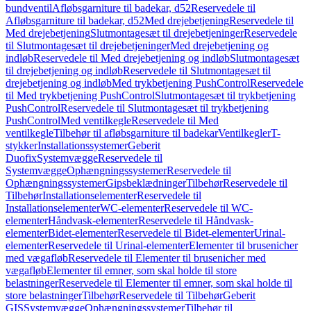
bundventil
Afløbsgarniture til badekar, d52
Reservedele til
Afløbsgarniture til badekar, d52
Med drejebetjening
Reservedele til
Med drejebetjening
Slutmontagesæt til drejebetjeninger
Reservedele
til Slutmontagesæt til drejebetjeninger
Med drejebetjening og
indløb
Reservedele til Med drejebetjening og indløb
Slutmontagesæt
til drejebetjening og indløb
Reservedele til Slutmontagesæt til
drejebetjening og indløb
Med trykbetjening PushControl
Reservedele
til Med trykbetjening PushControl
Slutmontagesæt til trykbetjening
PushControl
Reservedele til Slutmontagesæt til trykbetjening
PushControl
Med ventilkegle
Reservedele til Med
ventilkegle
Tilbehør til afløbsgarniture til badekar
Ventilkegler
T-
stykker
Installationssystemer
Geberit
Duofix
Systemvægge
Reservedele til
Systemvægge
Ophængningssystemer
Reservedele til
Ophængningssystemer
Gipsbeklædninger
Tilbehør
Reservedele til
Tilbehør
Installationselementer
Reservedele til
Installationselementer
WC-elementer
Reservedele til WC-
elementer
Håndvask-elementer
Reservedele til Håndvask-
elementer
Bidet-elementer
Reservedele til Bidet-elementer
Urinal-
elementer
Reservedele til Urinal-elementer
Elementer til brusenicher
med vægafløb
Reservedele til Elementer til brusenicher med
vægafløb
Elementer til emner, som skal holde til store
belastninger
Reservedele til Elementer til emner, som skal holde til
store belastninger
Tilbehør
Reservedele til Tilbehør
Geberit
GIS
Systemvægge
Ophængningssystemer
Tilbehør til