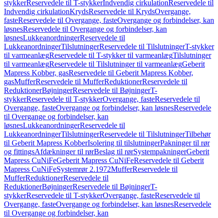
stykker
Reservedele til T-stykker
Indvendig cirkulation
Reservedele til
Indvendig cirkulation
Kryds
Reservedele til Kryds
Overgange,
faste
Reservedele til Overgange, faste
Overgange og forbindelser, kan
løsnes
Reservedele til Overgange og forbindelser, kan
løsnes
Lukkeanordninger
Reservedele til
Lukkeanordninger
Tilslutninger
Reservedele til Tilslutninger
T-stykker
til varmeanlæg
Reservedele til T-stykker til varmeanlæg
Tilslutninger
til varmeanlæg
Reservedele til Tilslutninger til varmeanlæg
Geberit
Mapress Kobber, gas
Reservedele til Geberit Mapress Kobber,
gas
Muffer
Reservedele til Muffer
Reduktioner
Reservedele til
Reduktioner
Bøjninger
Reservedele til Bøjninger
T-
stykker
Reservedele til T-stykker
Overgange, faste
Reservedele til
Overgange, faste
Overgange og forbindelser, kan løsnes
Reservedele
til Overgange og forbindelser, kan
løsnes
Lukkeanordninger
Reservedele til
Lukkeanordninger
Tilslutninger
Reservedele til Tilslutninger
Tilbehør
til Geberit Mapress Kobber
Isolering til tilslutninger
Pakninger til rør
og fittings
Afdækninger til rør
Beslag til rør
Systempakninger
Geberit
Mapress CuNiFe
Geberit Mapress CuNiFe
Reservedele til Geberit
Mapress CuNiFe
Systemrør 2.1972
Muffer
Reservedele til
Muffer
Reduktioner
Reservedele til
Reduktioner
Bøjninger
Reservedele til Bøjninger
T-
stykker
Reservedele til T-stykker
Overgange, faste
Reservedele til
Overgange, faste
Overgange og forbindelser, kan løsnes
Reservedele
til Overgange og forbindelser, kan