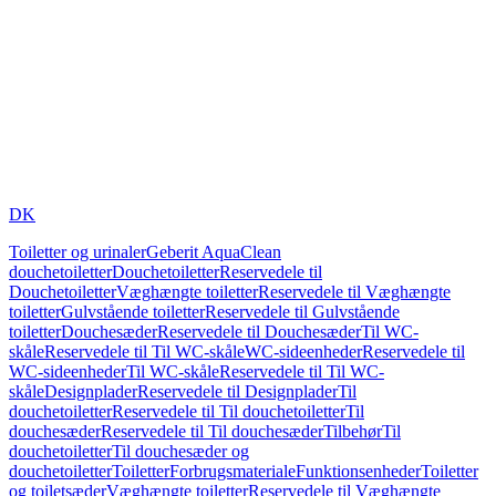
DK
Toiletter og urinaler
Geberit AquaClean
douchetoiletter
Douchetoiletter
Reservedele til
Douchetoiletter
Væghængte toiletter
Reservedele til Væghængte
toiletter
Gulvstående toiletter
Reservedele til Gulvstående
toiletter
Douchesæder
Reservedele til Douchesæder
Til WC-
skåle
Reservedele til Til WC-skåle
WC-sideenheder
Reservedele til
WC-sideenheder
Til WC-skåle
Reservedele til Til WC-
skåle
Designplader
Reservedele til Designplader
Til
douchetoiletter
Reservedele til Til douchetoiletter
Til
douchesæder
Reservedele til Til douchesæder
Tilbehør
Til
douchetoiletter
Til douchesæder og
douchetoiletter
Toiletter
Forbrugsmateriale
Funktionsenheder
Toiletter
og toiletsæder
Væghængte toiletter
Reservedele til Væghængte