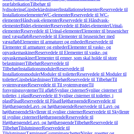
præfabrikation
Tilbehør til
lydisolering
Gipsbeklædninger
Installationselementer
Reservedele til
Installationselementer
WC-elementer
Reservedele til WC-
elementer
Håndvask-elementer
Reservedele til Håndvask-
elementer
Bidet-elementer
Reservedele til Bidet-elementer
Urinal-
elementer
Reservedele til Urinal-elementer
Elementer til brusenicher
med vægafløb
Reservedele til Elementer til brusenicher med
vægafløb
Elementer til armaturer og enheder
Reservedele til
Elementer til armaturer og enheder
Elementer til vaske- og
opvaskemaskiner
Reservedele til Elementer til vaske- og
opvaskemaskiner
Elementer til emner, som skal holde til store
belastninger
Tilbehør
Reservedele til
Tilbehør
Installationsmoduler
Reservedele til
Installationsmoduler
Moduler til toiletter
Reservedele til Moduler til
toiletter
Gipsbeklædninger
Tilbehør
Reservedele til Tilbehør
Til
systemvægge
Reservedele til Til systemvægge
Til
forsyningssystemer
Til afløb
Synlige cisterner
Synlige cisterner til
toiletter, i plast
Reservedele til Synlige cisterner til toiletter, i
plast
Påsat
Reservedele til Påsat
Højthængende
Reservedele til
Højthængende
Lavt- og højthængende
Reservedele til Lavt- og
højthængende
Skyllerør til synlige cisterner
Reservedele til Skyllerør
til synlige cisterner
Højthængende
Reservedele til
Højthængende
Lavt- og højthængende
Tilbehør
Reservedele til
Tilbehør
Tilslutninger
Reservedele til
Tilslutninger
Tætninger
Gummimanchetter
Nipler, rosetter og