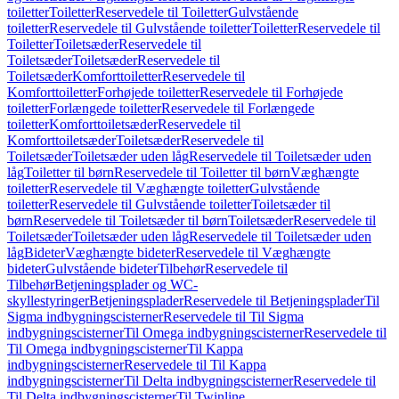
toiletter
Toiletter
Reservedele til Toiletter
Gulvstående
toiletter
Reservedele til Gulvstående toiletter
Toiletter
Reservedele til
Toiletter
Toiletsæder
Reservedele til
Toiletsæder
Toiletsæder
Reservedele til
Toiletsæder
Komforttoiletter
Reservedele til
Komforttoiletter
Forhøjede toiletter
Reservedele til Forhøjede
toiletter
Forlængede toiletter
Reservedele til Forlængede
toiletter
Komforttoiletsæder
Reservedele til
Komforttoiletsæder
Toiletsæder
Reservedele til
Toiletsæder
Toiletsæder uden låg
Reservedele til Toiletsæder uden
låg
Toiletter til børn
Reservedele til Toiletter til børn
Væghængte
toiletter
Reservedele til Væghængte toiletter
Gulvstående
toiletter
Reservedele til Gulvstående toiletter
Toiletsæder til
børn
Reservedele til Toiletsæder til børn
Toiletsæder
Reservedele til
Toiletsæder
Toiletsæder uden låg
Reservedele til Toiletsæder uden
låg
Bideter
Væghængte bideter
Reservedele til Væghængte
bideter
Gulvstående bideter
Tilbehør
Reservedele til
Tilbehør
Betjeningsplader og WC-
skyllestyringer
Betjeningsplader
Reservedele til Betjeningsplader
Til
Sigma indbygningscisterner
Reservedele til Til Sigma
indbygningscisterner
Til Omega indbygningscisterner
Reservedele til
Til Omega indbygningscisterner
Til Kappa
indbygningscisterner
Reservedele til Til Kappa
indbygningscisterner
Til Delta indbygningscisterner
Reservedele til
Til Delta indbygningscisterner
Til Twinline