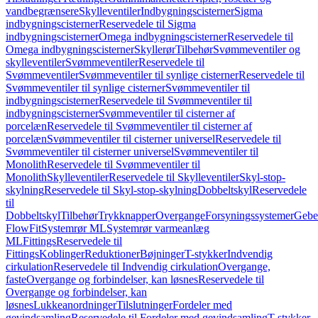
vandbegrænsere
Skylleventiler
Indbygningscisterner
Sigma
indbygningscisterner
Reservedele til Sigma
indbygningscisterner
Omega indbygningscisterner
Reservedele til
Omega indbygningscisterner
Skyllerør
Tilbehør
Svømmeventiler og
skylleventiler
Svømmeventiler
Reservedele til
Svømmeventiler
Svømmeventiler til synlige cisterner
Reservedele til
Svømmeventiler til synlige cisterner
Svømmeventiler til
indbygningscisterner
Reservedele til Svømmeventiler til
indbygningscisterner
Svømmeventiler til cisterner af
porcelæn
Reservedele til Svømmeventiler til cisterner af
porcelæn
Svømmeventiler til cisterner universel
Reservedele til
Svømmeventiler til cisterner universel
Svømmeventiler til
Monolith
Reservedele til Svømmeventiler til
Monolith
Skylleventiler
Reservedele til Skylleventiler
Skyl-stop-
skylning
Reservedele til Skyl-stop-skylning
Dobbeltskyl
Reservedele
til
Dobbeltskyl
Tilbehør
Trykknapper
Overgange
Forsyningssystemer
Geber
FlowFit
Systemrør ML
Systemrør varmeanlæg
ML
Fittings
Reservedele til
Fittings
Koblinger
Reduktioner
Bøjninger
T-stykker
Indvendig
cirkulation
Reservedele til Indvendig cirkulation
Overgange,
faste
Overgange og forbindelser, kan løsnes
Reservedele til
Overgange og forbindelser, kan
løsnes
Lukkeanordninger
Tilslutninger
Fordeler med
gevindsamling
Reservedele til Fordeler med gevindsamling
T-stykker