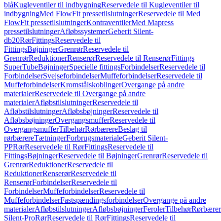
blå
Kugleventiler til indbygning
Reservedele til Kugleventiler til
indbygning
Med FlowFit pressetilslutninger
Reservedele til Med
FlowFit pressetilslutninger
Kontraventiler
Med Mapress
pressetilslutninger
Afløbssystemer
Geberit Silent-
db20
Rør
Fittings
Reservedele til
Fittings
Bøjninger
Grenrør
Reservedele til
Grenrør
Reduktioner
Renserør
Reservedele til Renserør
Fittings
SuperTube
Bøjninger
Specielle fittings
Forbindelser
Reservedele til
Forbindelser
Svejseforbindelser
Muffeforbindelser
Reservedele til
Muffeforbindelser
Kromstålskoblinger
Overgange på andre
materialer
Reservedele til Overgange på andre
materialer
Afløbstilslutninger
Reservedele til
Afløbstilslutninger
Afløbsbøjninger
Reservedele til
Afløbsbøjninger
Overgangsmuffer
Reservedele til
Overgangsmuffer
Tilbehør
Rørbærere
Beslag til
rørbærere
Tætninger
Forbrugsmateriale
Geberit Silent-
PP
Rør
Reservedele til Rør
Fittings
Reservedele til
Fittings
Bøjninger
Reservedele til Bøjninger
Grenrør
Reservedele til
Grenrør
Reduktioner
Reservedele til
Reduktioner
Renserør
Reservedele til
Renserør
Forbindelser
Reservedele til
Forbindelser
Muffeforbindelser
Reservedele til
Muffeforbindelser
Fastspændingsforbindelser
Overgange på andre
materialer
Afløbstilslutninger
Afløbsbøjninger
Feroler
Tilbehør
Rørbærer
Silent-Pro
Rør
Reservedele til Rør
Fittings
Reservedele til