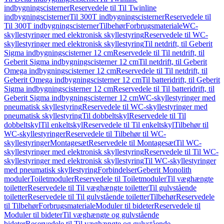
indbygningscisterner
Reservedele til Til Twinline
indbygningscisterner
Til 300T indbygningscisterner
Reservedele til
Til 300T indbygningscisterner
Tilbehør
Forbrugsmateriale
WC-
skyllestyringer med elektronisk skyllestyring
Reservedele til WC-
skyllestyringer med elektronisk skyllestyring
Til netdrift, til Geberit
Sigma indbygningscisterner 12 cm
Reservedele til Til netdrift, til
Geberit Sigma indbygningscisterner 12 cm
Til netdrift, til Geberit
Omega indbygningscisterner 12 cm
Reservedele til Til netdrift, til
Geberit Omega indbygningscisterner 12 cm
Til batteridrift, til Geberit
Sigma indbygningscisterner 12 cm
Reservedele til Til batteridrift, til
Geberit Sigma indbygningscisterner 12 cm
WC-skyllestyringer med
pneumatisk skyllestyring
Reservedele til WC-skyllestyringer med
pneumatisk skyllestyring
Til dobbeltskyl
Reservedele til Til
dobbeltskyl
Til enkeltskyl
Reservedele til Til enkeltskyl
Tilbehør til
WC-skyllestyringer
Reservedele til Tilbehør til WC-
skyllestyringer
Montagesæt
Reservedele til Montagesæt
Til WC-
skyllestyringer med elektronisk skyllestyring
Reservedele til Til WC-
skyllestyringer med elektronisk skyllestyring
Til WC-skyllestyringer
med pneumatisk skyllestyring
Forbindelser
Geberit Monolith
moduler
Toiletmoduler
Reservedele til Toiletmoduler
Til væghængte
toiletter
Reservedele til Til væghængte toiletter
Til gulvstående
toiletter
Reservedele til Til gulvstående toiletter
Tilbehør
Reservedele
til Tilbehør
Forbrugsmateriale
Moduler til bideter
Reservedele til
Moduler til bideter
Til væghængte og gulvstående
bideter
Reservedele til Til væghængte og gulvstående