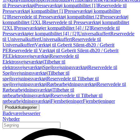
til Presseværktøj
Presseværktøj kompatibilitet [1]
Reservedele til
Presseværktøj kompatibilitet [1]
Presseværktøj kompatibilitet
[2]
Reservedele til Presseværktøj kompatibilitet [2]
Presseværktøj
kompatibilitet [2XL]
Reservedele til Presseværktøj kompatibilitet
[2XL]
Presseværktøjer kompatibilitet [4] / [2]
Reservedele til
Presseværktøjer kompatibilitet [4] / [2]
Universalkuffert
Reservedele
til Universalkuffert
Universalkuffert
Reservedele til
Universalkuffert
Værktøj til Geberit Silent-db20 / Geberit
PE
Reservedele til Værktøj til Geberit Silent-db20 / Geberit
PE
Elektrosvejseværktøj
Reservedele til
Elektrosvejseværktøj
Tilbehør til
elektrosvejseværktøj
Spejlsvejsningsværktøj
Reservedele til
Spejlsvejsningsværktøj
Tilbehør til
spejlsvejsningsværktøj
Reservedele til Tilbehør til
spejlsvejsningsværktøj
Rørbearbejdningsværktøj
Reservedele til
Rørbearbejdningsværktøj
Tilbehør til
rørbearbejdningsværktøj
Reservedele til Tilbehør til
rørbearbejdningsværktøj
Fjernbetjeninger
Fjernbetjeninger
Produktkategorier
Badeværelsesserier
Nyheder