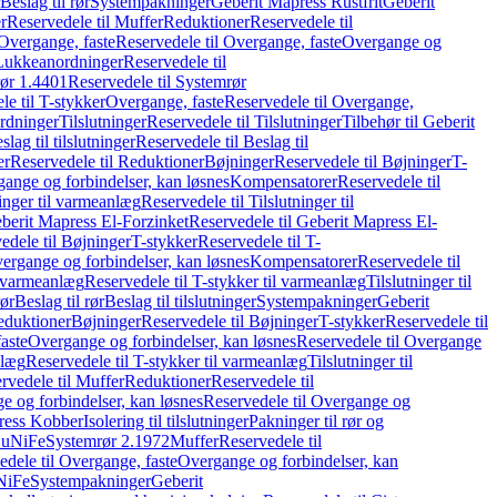
Beslag til rør
Systempakninger
Geberit Mapress Rustfrit
Geberit
r
Reservedele til Muffer
Reduktioner
Reservedele til
Overgange, faste
Reservedele til Overgange, faste
Overgange og
Lukkeanordninger
Reservedele til
ør 1.4401
Reservedele til Systemrør
le til T-stykker
Overgange, faste
Reservedele til Overgange,
rdninger
Tilslutninger
Reservedele til Tilslutninger
Tilbehør til Geberit
slag til tilslutninger
Reservedele til Beslag til
er
Reservedele til Reduktioner
Bøjninger
Reservedele til Bøjninger
T-
gange og forbindelser, kan løsnes
Kompensatorer
Reservedele til
ninger til varmeanlæg
Reservedele til Tilslutninger til
berit Mapress El-Forzinket
Reservedele til Geberit Mapress El-
edele til Bøjninger
T-stykker
Reservedele til T-
vergange og forbindelser, kan løsnes
Kompensatorer
Reservedele til
l varmeanlæg
Reservedele til T-stykker til varmeanlæg
Tilslutninger til
rør
Beslag til rør
Beslag til tilslutninger
Systempakninger
Geberit
eduktioner
Bøjninger
Reservedele til Bøjninger
T-stykker
Reservedele til
aste
Overgange og forbindelser, kan løsnes
Reservedele til Overgange
nlæg
Reservedele til T-stykker til varmeanlæg
Tilslutninger til
rvedele til Muffer
Reduktioner
Reservedele til
 og forbindelser, kan løsnes
Reservedele til Overgange og
press Kobber
Isolering til tilslutninger
Pakninger til rør og
 CuNiFe
Systemrør 2.1972
Muffer
Reservedele til
edele til Overgange, faste
Overgange og forbindelser, kan
uNiFe
Systempakninger
Geberit