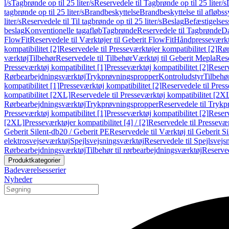
l/s
Tagbrønde op til 25 liter/s
Reservedele til Tagbrønde op til 25 liter/s
tagbrønde op til 25 liter/s
Brandbeskyttelse
Brandbeskyttelse til afløbs
liter/s
Reservedele til Til tagbrønde op til 25 liter/s
Beslag
Befæstigelse
beslag
Konventionelle tagafløb
Tagbrønde
Reservedele til Tagbrønde
Da
FlowFit
Reservedele til Værktøjer til Geberit FlowFit
Håndpresseværkt
kompatibilitet [2]
Reservedele til Presseværktøjer kompatibilitet [2]
Rør
værktøj
Tilbehør
Reservedele til Tilbehør
Værktøj til Geberit Mepla
Rese
Presseværktøj kompatibilitet [1]
Presseværktøj kompatibilitet [2]
Reserv
Rørbearbejdningsværktøj
Trykprøvningspropper
Kontroludstyr
Tilbehø
kompatibilitet [1]
Presseværktøj kompatibilitet [2]
Reservedele til Press
kompatibilitet [2XL]
Reservedele til Presseværktøj kompatibilitet [2X
Rørbearbejdningsværktøj
Trykprøvningspropper
Reservedele til Tryk
Presseværktøj kompatibilitet [1]
Presseværktøj kompatibilitet [2]
Reserv
[2XL]
Presseværktøjer kompatibilitet [4] / [2]
Reservedele til Presseværk
Geberit Silent-db20 / Geberit PE
Reservedele til Værktøj til Geberit S
elektrosvejseværktøj
Spejlsvejsningsværktøj
Reservedele til Spejlsvejs
Rørbearbejdningsværktøj
Tilbehør til rørbearbejdningsværktøj
Reserved
Produktkategorier
Badeværelsesserier
Nyheder