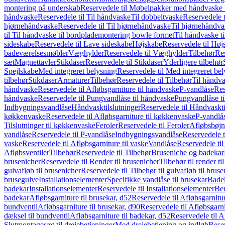
montering på underskab
Reservedele til Møbelpakker med håndvaske t
håndvaske
Reservedele til Til håndvaske
Til dobbeltvaske
Reservedele t
hjørnehåndvaske
Reservedele til Til hjørnehåndvaske
Til hjørnehåndva
til Til håndvaske til bordplademontering bowle formet
Til håndvaske t
sideskabe
Reservedele til Lave sideskabe
Højskabe
Reservedele til Høj
badeværelsesmøbler
Væghylder
Reservedele til Væghylder
Tilbehør
Res
sæt
Magnettavler
Stikdåser
Reservedele til Stikdåser
Yderligere tilbehør
Spejlskabe
Med integreret belysning
Reservedele til Med integreret be
tilbehør
Stikdåser
Armaturer
Tilbehør
Reservedele til Tilbehør
Til håndv
håndvaske
Reservedele til Afløbsgarniture til håndvaske
P-vandlåse
Res
håndvaske
Reservedele til Pungvandlåse til håndvaske
Pungvandlåse t
Indbygningsvandlåse
Håndvasktilslutninger
Reservedele til Håndvaskti
køkkenvaske
Reservedele til Afløbsgarniture til køkkenvaske
P-vandlå
Tilslutninger til køkkenvaske
Feroler
Reservedele til Feroler
Afløbsbøjn
vandlåse
Reservedele til P-vandlåse
Indbygningsvandlåse
Reservedele 
vaske
Reservedele til Afløbsgarniture til vaske
Vandlåse
Reservedele ti
Afløbsventiler
Tilbehør
Reservedele til Tilbehør
Bruseniche og badekar
brusenicher
Reservedele til Render til brusenicher
Tilbehør til render ti
gulvafløb til brusenicher
Reservedele til Tilbehør til gulvafløb til brus
brusegulve
Installationselementer
Specifikke vandlåse til brusekar
Bade
badekar
Installationselementer
Reservedele til Installationselementer
Ben
badekar
Afløbsgarniture til brusekar, d52
Reservedele til Afløbsgarnitur
bundventil
Afløbsgarniture til brusekar, d90
Reservedele til Afløbsgarni
dæksel til bundventil
Afløbsgarniture til badekar, d52
Reservedele til A
Slutmontagesæt til drejebetjeninger
Med drejebetjening og indløb
Reser