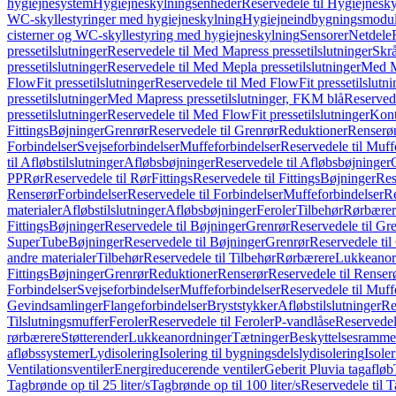
hygiejnesystem
Hygiejneskylningsenheder
Reservedele til Hygiejnesk
WC-skyllestyringer med hygiejneskylning
Hygiejneindbygningsmodul
cisterner og WC-skyllestyring med hygiejneskylning
Sensorer
Netdele
pressetilslutninger
Reservedele til Med Mapress pressetilslutninger
Skrå
pressetilslutninger
Reservedele til Med Mepla pressetilslutninger
Med Ma
FlowFit pressetilslutninger
Reservedele til Med FlowFit pressetilslutni
pressetilslutninger
Med Mapress pressetilslutninger, FKM blå
Reservede
pressetilslutninger
Reservedele til Med FlowFit pressetilslutninger
Kont
Fittings
Bøjninger
Grenrør
Reservedele til Grenrør
Reduktioner
Renserø
Forbindelser
Svejseforbindelser
Muffeforbindelser
Reservedele til Muff
til Afløbstilslutninger
Afløbsbøjninger
Reservedele til Afløbsbøjninger
PP
Rør
Reservedele til Rør
Fittings
Reservedele til Fittings
Bøjninger
Res
Renserør
Forbindelser
Reservedele til Forbindelser
Muffeforbindelser
Re
materialer
Afløbstilslutninger
Afløbsbøjninger
Feroler
Tilbehør
Rørbærer
Fittings
Bøjninger
Reservedele til Bøjninger
Grenrør
Reservedele til Gr
SuperTube
Bøjninger
Reservedele til Bøjninger
Grenrør
Reservedele til
andre materialer
Tilbehør
Reservedele til Tilbehør
Rørbærere
Lukkeanor
Fittings
Bøjninger
Grenrør
Reduktioner
Renserør
Reservedele til Renser
Forbindelser
Svejseforbindelser
Muffeforbindelser
Reservedele til Muff
Gevindsamlinger
Flangeforbindelser
Bryststykker
Afløbstilslutninger
Re
Tilslutningsmuffer
Feroler
Reservedele til Feroler
P-vandlåse
Reservedel
rørbærere
Støtterender
Lukkeanordninger
Tætninger
Beskyttelsesramme
afløbssystemer
Lydisolering
Isolering til bygningsdelslydisolering
Isole
Ventilationsventiler
Energireducerende ventiler
Geberit Pluvia tagafløb
Tagbrønde op til 25 liter/s
Tagbrønde op til 100 liter/s
Reservedele til T