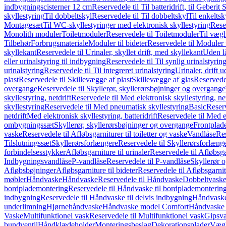
indbygningscisterner 12 cm
Reservedele til Til batteridrift, til Geber
skyllestyring
Til dobbeltskyl
Reservedele til Til dobbeltskyl
Til enkeltsk
Montagesæt
Til WC-skyllestyringer med elektronisk skyllestyring
Rese
Monolith moduler
Toiletmoduler
Reservedele til Toiletmoduler
Til vægh
Tilbehør
Forbrugsmateriale
Moduler til bideter
Reservedele til Moduler t
skyllekant
Reservedele til Urinaler, skyllet drift, med skyllekant
Uden l
eller urinalstyring til indbygning
Reservedele til Til synlig urinalstyring
urinalstyring
Reservedele til Til integreret urinalstyring
Urinaler, drift 
plast
Reservedele til Skillevægge af plast
Skillevægge af glas
Reservedel
overgange
Reservedele til Skyllerør, skyllerørsbøjninger og overgange
skyllestyring, netdrift
Reservedele til Med elektronisk skyllestyring, net
skyllestyring
Reservedele til Med pneumatisk skyllestyring
Basic
Reserv
netdrift
Med elektronisk skyllestyring, batteridrift
Reservedele til Med el
ombygningssæt
Skyllerør, skyllerørsbøjninger og overgange
Frontplad
vaske
Reservedele til Afløbsgarniturer til toiletter og vaske
Vandlåse
Res
Tilslutningssæt
Skyllerørsforlængere
Reservedele til Skyllerørsforlæng
forbindelsesstykker
Afløbsgarniture til urinaler
Reservedele til Afløbsgar
Indbygningsvandlåse
P-vandlåse
Reservedele til P-vandlåse
Skyllerør o
Afløbsbøjninger
Afløbsgarniture til bideter
Reservedele til Afløbsgarnitu
møbler
Håndvaske
Håndvaske
Reservedele til Håndvaske
Dobbeltvask
bordplademontering
Reservedele til Håndvaske til bordplademonterin
indbygning
Reservedele til Håndvaske til delvis indbygning
Håndvaske
underlimning
Hjørnehåndvaske
Håndvaske model Comfort
Håndvaske t
Vaske
Multifunktionel vask
Reservedele til Multifunktionel vask
Gipsv
bundventil
Håndklædeholder
Monteringsbeslag
Dekorationsplader
Vægh