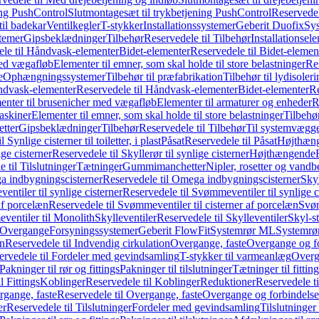
ing PushControl
Slutmontagesæt til trykbetjening PushControl
Reservedel
til badekar
Ventilkegler
T-stykker
Installationssystemer
Geberit Duofix
Sy
temer
Gipsbeklædninger
Tilbehør
Reservedele til Tilbehør
Installationsel
ele til Håndvask-elementer
Bidet-elementer
Reservedele til Bidet-elemen
med vægafløb
Elementer til emner, som skal holde til store belastninger
Res
e
Ophængningssystemer
Tilbehør til præfabrikation
Tilbehør til lydisoler
dvask-elementer
Reservedele til Håndvask-elementer
Bidet-elementer
Re
menter til brusenicher med vægafløb
Elementer til armaturer og enheder
R
askiner
Elementer til emner, som skal holde til store belastninger
Tilbehø
etter
Gipsbeklædninger
Tilbehør
Reservedele til Tilbehør
Til systemvægg
 Synlige cisterner til toiletter, i plast
Påsat
Reservedele til Påsat
Højthæn
ige cisterner
Reservedele til Skyllerør til synlige cisterner
Højthængende
 til Tilslutninger
Tætninger
Gummimanchetter
Nipler, rosetter og vand
 indbygningscisterner
Reservedele til Omega indbygningscisterner
Skyl
ntiler til synlige cisterner
Reservedele til Svømmeventiler til synlige c
af porcelæn
Reservedele til Svømmeventiler til cisterner af porcelæn
Svøm
ventiler til Monolith
Skylleventiler
Reservedele til Skylleventiler
Skyl-s
Overgange
Forsyningssystemer
Geberit FlowFit
Systemrør ML
Systemrø
on
Reservedele til Indvendig cirkulation
Overgange, faste
Overgange og fo
ervedele til Fordeler med gevindsamling
T-stykker til varmeanlæg
Overg
Pakninger til rør og fittings
Pakninger til tilslutninger
Tætninger til fittin
l Fittings
Koblinger
Reservedele til Koblinger
Reduktioner
Reservedele t
gange, faste
Reservedele til Overgange, faste
Overgange og forbindelser
er
Reservedele til Tilslutninger
Fordeler med gevindsamling
Tilslutninger