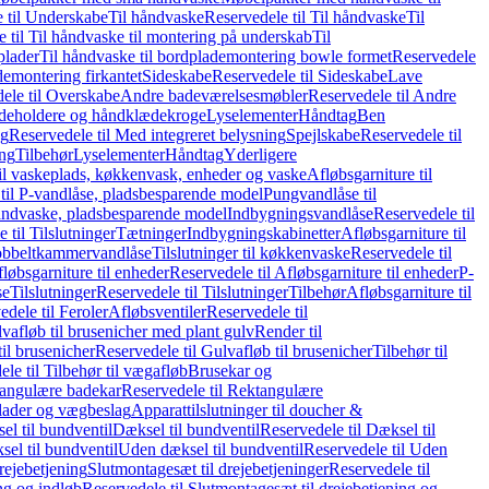
 til Underskabe
Til håndvaske
Reservedele til Til håndvaske
Til
 til Til håndvaske til montering på underskab
Til
plader
Til håndvaske til bordplademontering bowle formet
Reservedele
demontering firkantet
Sideskabe
Reservedele til Sideskabe
Lave
ele til Overskabe
Andre badeværelsesmøbler
Reservedele til Andre
eholdere og håndklædekroge
Lyselementer
Håndtag
Ben
ng
Reservedele til Med integreret belysning
Spejlskabe
Reservedele til
ing
Tilbehør
Lyselementer
Håndtag
Yderligere
til vaskeplads, køkkenvask, enheder og vaske
Afløbsgarniture til
til P-vandlåse, pladsbesparende model
Pungvandlåse til
håndvaske, pladsbesparende model
Indbygningsvandlåse
Reservedele til
 til Tilslutninger
Tætninger
Indbygningskabinetter
Afløbsgarniture til
Dobbeltkammervandlåse
Tilslutninger til køkkenvaske
Reservedele til
løbsgarniture til enheder
Reservedele til Afløbsgarniture til enheder
P-
se
Tilslutninger
Reservedele til Tilslutninger
Tilbehør
Afløbsgarniture til
edele til Feroler
Afløbsventiler
Reservedele til
lvafløb til brusenicher med plant gulv
Render til
il brusenicher
Reservedele til Gulvafløb til brusenicher
Tilbehør til
le til Tilbehør til vægafløb
Brusekar og
angulære badekar
Reservedele til Rektangulære
plader og vægbeslag
Apparattilslutninger til doucher &
el til bundventil
Dæksel til bundventil
Reservedele til Dæksel til
el til bundventil
Uden dæksel til bundventil
Reservedele til Uden
rejebetjening
Slutmontagesæt til drejebetjeninger
Reservedele til
ng og indløb
Reservedele til Slutmontagesæt til drejebetjening og