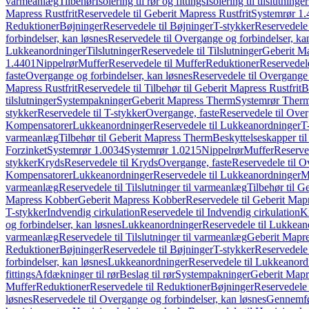
varmeanlæg
Tilbehør
Isolering til rør og fittings
Isolering til tilslutninger
Mapress Rustfrit
Reservedele til Geberit Mapress Rustfrit
Systemrør 1.
Reduktioner
Bøjninger
Reservedele til Bøjninger
T-stykker
Reservedele 
forbindelser, kan løsnes
Reservedele til Overgange og forbindelser, ka
Lukkeanordninger
Tilslutninger
Reservedele til Tilslutninger
Geberit Ma
1.4401
Nippelrør
Muffer
Reservedele til Muffer
Reduktioner
Reservedele
faste
Overgange og forbindelser, kan løsnes
Reservedele til Overgange 
Mapress Rustfrit
Reservedele til Tilbehør til Geberit Mapress Rustfrit
B
tilslutninger
Systempakninger
Geberit Mapress Therm
Systemrør Ther
stykker
Reservedele til T-stykker
Overgange, faste
Reservedele til Over
Kompensatorer
Lukkeanordninger
Reservedele til Lukkeanordninger
T
varmeanlæg
Tilbehør til Geberit Mapress Therm
Beskyttelseskapper til
Forzinket
Systemrør 1.0034
Systemrør 1.0215
Nippelrør
Muffer
Reserve
stykker
Kryds
Reservedele til Kryds
Overgange, faste
Reservedele til O
Kompensatorer
Lukkeanordninger
Reservedele til Lukkeanordninger
M
varmeanlæg
Reservedele til Tilslutninger til varmeanlæg
Tilbehør til G
Mapress Kobber
Geberit Mapress Kobber
Reservedele til Geberit Ma
T-stykker
Indvendig cirkulation
Reservedele til Indvendig cirkulation
K
og forbindelser, kan løsnes
Lukkeanordninger
Reservedele til Lukkean
varmeanlæg
Reservedele til Tilslutninger til varmeanlæg
Geberit Mapre
Reduktioner
Bøjninger
Reservedele til Bøjninger
T-stykker
Reservedele 
forbindelser, kan løsnes
Lukkeanordninger
Reservedele til Lukkeanord
fittings
Afdækninger til rør
Beslag til rør
Systempakninger
Geberit Map
Muffer
Reduktioner
Reservedele til Reduktioner
Bøjninger
Reservedele 
løsnes
Reservedele til Overgange og forbindelser, kan løsnes
Gennemfø