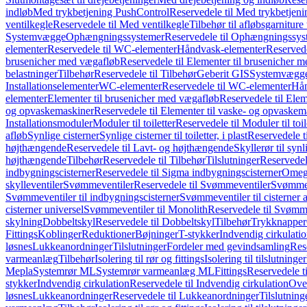
indløb
Med trykbetjening PushControl
Reservedele til Med trykbetjen
ventilkegle
Reservedele til Med ventilkegle
Tilbehør til afløbsgarniture 
Systemvægge
Ophængningssystemer
Reservedele til Ophængningssys
elementer
Reservedele til WC-elementer
Håndvask-elementer
Reserved
brusenicher med vægafløb
Reservedele til Elementer til brusenicher 
belastninger
Tilbehør
Reservedele til Tilbehør
Geberit GIS
Systemvægg
Installationselementer
WC-elementer
Reservedele til WC-elementer
Hån
elementer
Elementer til brusenicher med vægafløb
Reservedele til Ele
og opvaskemaskiner
Reservedele til Elementer til vaske- og opvaskem
Installationsmoduler
Moduler til toiletter
Reservedele til Moduler til toil
afløb
Synlige cisterner
Synlige cisterner til toiletter, i plast
Reservedele til
højthængende
Reservedele til Lavt- og højthængende
Skyllerør til synl
højthængende
Tilbehør
Reservedele til Tilbehør
Tilslutninger
Reservedele
indbygningscisterner
Reservedele til Sigma indbygningscisterner
Omega
skylleventiler
Svømmeventiler
Reservedele til Svømmeventiler
Svømmeve
Svømmeventiler til indbygningscisterner
Svømmeventiler til cisterner 
cisterner universel
Svømmeventiler til Monolith
Reservedele til Svømme
skylning
Dobbeltskyl
Reservedele til Dobbeltskyl
Tilbehør
Trykknapper
Fittings
Koblinger
Reduktioner
Bøjninger
T-stykker
Indvendig cirkulati
løsnes
Lukkeanordninger
Tilslutninger
Fordeler med gevindsamling
Res
varmeanlæg
Tilbehør
Isolering til rør og fittings
Isolering til tilslutninger
Mepla
Systemrør ML
Systemrør varmeanlæg ML
Fittings
Reservedele ti
stykker
Indvendig cirkulation
Reservedele til Indvendig cirkulation
Over
løsnes
Lukkeanordninger
Reservedele til Lukkeanordninger
Tilslutning