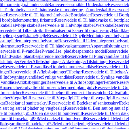
il montering på underskab
Badeværelsesmøbler
Underskabe
Reservedele
il Til dobbeltvaske
Til håndvaske til montering på underskab
Reservedele
ske
Reservedele til Til hjørnehåndvaske
Bordplader
Reservedele til Bord
il bordplademontering firkantet
Reservedele til Til håndvaske til bordpla
skabe
Halvhøje skabe
Reservedele til Halvhøje skabe
Overskabe
Reserved
ervedele til Tilbehør
Skuffeindsatser og kasser til organisering
Håndklæd
Spejle og spejlskabe
Spejle
Reservedele til Spejle
Med integreret belysni
lysning
Uden integreret belysning
Reservedele til Uden integreret belysn
askarmaturer
Reservedele til Til håndvaskarmaturer
Apparattilslutninger 
ervedele til P-vandlåse
P-vandlåse, pladsbesparende model
Reservedele 
il håndvaske, pladsbesparende model
Reservedele til Pungvandlåse til 
lslutninger
Feroler
Afløbsbøjninger
Afdækninger
Tilslutninger
Reservedele
se
Reservedele til P-vandlåse
Dobbeltkammervandlåse
Reservedele til 
inger
Reservedele til Afløbsbøjninger
Tilbehør
Reservedele til Tilbehør
Af
til Indbygningsvandlåse
Synlige vandlåse
Reservedele til Synlige vandlå
l Vandlåse
Afløbsbøjninger
Reservedele til Afløbsbøjninger
Feroler
Reserv
Brusenicher
Gulvafløb til brusenicher med plant gulv
Reservedele til Gu
l brusenicher
Reservedele til Tilbehør til render til brusenicher
Gulvafløb t
enicher
Vægafløb
Reservedele til Vægafløb
Tilbehør til vægafløb
Reservede
kar
Badekar af sanitetsakryl
Reservedele til Badekar af sanitetsakryl
Rekt
 sæt og sæt af plader og vægbeslag
Reservedele til Ben sæt og sæt af 
e til brusekar, d52
Uden dæksel til bundventil
Reservedele til Uden dæks
ture til brusekar, d90
Med dæksel til bundventil
Reservedele til Med dæks
fløbsgarniture til badekar, d52
Med drejebetjening
Reservedele til Med d
vedele til Med drejebetjening og indløb
Slutmontagesæt til drejebetjeni