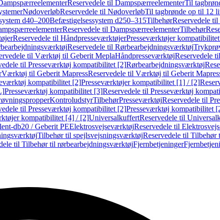
Dampspærreelementer
Reservedele til Dampspærreelementer
Til tagbrønd
systemer
Nødoverløb
Reservedele til Nødoverløb
Til tagbrønde op til 12 li
ssystem d40–200
Befæstigelsessystem d250–315
Tilbehør
Reservedele til
mpspærreelementer
Reservedele til Dampspærreelementer
Tilbehør
Rese
øjer
Reservedele til Håndpresseværktøjer
Presseværktøjer kompatibilitet
bearbejdningsværktøj
Reservedele til Rørbearbejdningsværktøj
Trykprø
rvedele til Værktøj til Geberit Mepla
Håndpresseværktøj
Reservedele t
edele til Presseværktøj kompatibilitet [2]
Rørbearbejdningsværktøj
Reser
r
Værktøj til Geberit Mapress
Reservedele til Værktøj til Geberit Mapres
eværktøj kompatibilitet [2]
Presseværktøjer kompatibilitet [1] / [2]
Reserv
L]
Presseværktøj kompatibilitet [3]
Reservedele til Presseværktøj kompatib
prøvningspropper
Kontroludstyr
Tilbehør
Presseværktøj
Reservedele til Pr
edele til Presseværktøj kompatibilitet [2]
Presseværktøj kompatibilitet 
tøjer kompatibilitet [4] / [2]
Universalkuffert
Reservedele til Universalk
ilent-db20 / Geberit PE
Elektrosvejseværktøj
Reservedele til Elektrosvej
ningsværktøj
Tilbehør til spejlsvejsningsværktøj
Reservedele til Tilbehør 
ele til Tilbehør til rørbearbejdningsværktøj
Fjernbetjeninger
Fjernbetjen