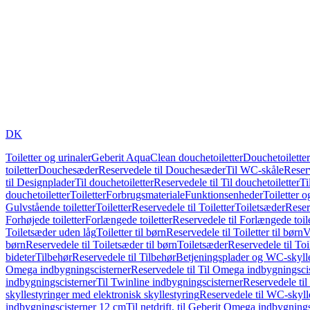
DK
Toiletter og urinaler
Geberit AquaClean douchetoiletter
Douchetoiletter
toiletter
Douchesæder
Reservedele til Douchesæder
Til WC-skåle
Reser
til Designplader
Til douchetoiletter
Reservedele til Til douchetoiletter
Ti
douchetoiletter
Toiletter
Forbrugsmateriale
Funktionsenheder
Toiletter o
Gulvstående toiletter
Toiletter
Reservedele til Toiletter
Toiletsæder
Reser
Forhøjede toiletter
Forlængede toiletter
Reservedele til Forlængede toile
Toiletsæder uden låg
Toiletter til børn
Reservedele til Toiletter til børn
V
børn
Reservedele til Toiletsæder til børn
Toiletsæder
Reservedele til To
bideter
Tilbehør
Reservedele til Tilbehør
Betjeningsplader og WC-skylle
Omega indbygningscisterner
Reservedele til Til Omega indbygningsci
indbygningscisterner
Til Twinline indbygningscisterner
Reservedele til
skyllestyringer med elektronisk skyllestyring
Reservedele til WC-skylle
indbygningscisterner 12 cm
Til netdrift, til Geberit Omega indbygning