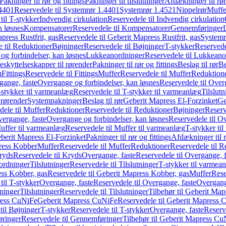
Pakninger til rør og fittings
Pakninger til tilslutninger
Afdækninger til rør
4401
Reservedele til Systemrør 1.4401
Systemrør 1.4521
Nippelrør
Muffe
til T-stykker
Indvendig cirkulation
Reservedele til Indvendig cirkulation
n løsnes
Kompensatorer
Reservedele til Kompensatorer
Gennemføringer
press Rustfrit, gas
Reservedele til Geberit Mapress Rustfrit, gas
Systemr
 til Reduktioner
Bøjninger
Reservedele til Bøjninger
T-stykker
Reservede
og forbindelser, kan løsnes
Lukkeanordninger
Reservedele til Lukkeano
eskyttelseskapper til rørender
Pakninger til rør og fittings
Beslag til rør
Be
m
Fittings
Reservedele til Fittings
Muffer
Reservedele til Muffer
Reduktion
gange, faste
Overgange og forbindelser, kan løsnes
Reservedele til Over
-stykker til varmeanlæg
Reservedele til T-stykker til varmeanlæg
Tilslut
 rørender
Systempakninger
Beslag til rør
Geberit Mapress El-Forzinket
Ge
dele til Muffer
Reduktioner
Reservedele til Reduktioner
Bøjninger
Reserv
vergange, faste
Overgange og forbindelser, kan løsnes
Reservedele til O
uffer til varmeanlæg
Reservedele til Muffer til varmeanlæg
T-stykker ti
eberit Mapress El-Forzinket
Pakninger til rør og fittings
Afdækninger til 
press Kobber
Muffer
Reservedele til Muffer
Reduktioner
Reservedele til R
ryds
Reservedele til Kryds
Overgange, faste
Reservedele til Overgange, f
ordninger
Tilslutninger
Reservedele til Tilslutninger
T-stykker til varmea
ss Kobber, gas
Reservedele til Geberit Mapress Kobber, gas
Muffer
Rese
til T-stykker
Overgange, faste
Reservedele til Overgange, faste
Overgange
ninger
Tilslutninger
Reservedele til Tilslutninger
Tilbehør til Geberit Ma
ress CuNiFe
Geberit Mapress CuNiFe
Reservedele til Geberit Mapress
til Bøjninger
T-stykker
Reservedele til T-stykker
Overgange, faste
Reserv
ringer
Reservedele til Gennemføringer
Tilbehør til Geberit Mapress C