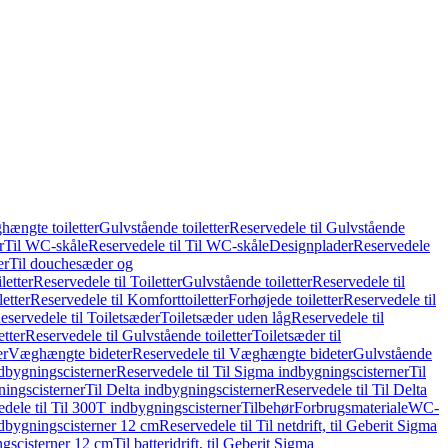
hængte toiletter
Gulvstående toiletter
Reservedele til Gulvstående
r
Til WC-skåle
Reservedele til Til WC-skåle
Designplader
Reservedele
er
Til douchesæder og
letter
Reservedele til Toiletter
Gulvstående toiletter
Reservedele til
etter
Reservedele til Komforttoiletter
Forhøjede toiletter
Reservedele til
eservedele til Toiletsæder
Toiletsæder uden låg
Reservedele til
etter
Reservedele til Gulvstående toiletter
Toiletsæder til
er
Væghængte bideter
Reservedele til Væghængte bideter
Gulvstående
dbygningscisterner
Reservedele til Til Sigma indbygningscisterner
Til
ningscisterner
Til Delta indbygningscisterner
Reservedele til Til Delta
dele til Til 300T indbygningscisterner
Tilbehør
Forbrugsmateriale
WC-
indbygningscisterner 12 cm
Reservedele til Til netdrift, til Geberit Sigma
ingscisterner 12 cm
Til batteridrift, til Geberit Sigma