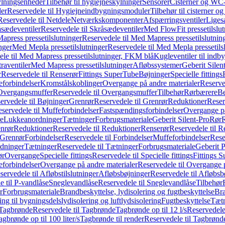
ylningsenheder
Tilbehør til hygiejneskylninger
Sensorer
Cisterner og WC-
er
Reservedele til Hygiejneindbygningsmoduler
Tilbehør til cisterner 
Reservedele til Netdele
Netværkskomponenter
Afspærringsventiler
Liges
sædeventiler
Reservedele til Skråsædeventiler
Med FlowFit pressetilslut
press pressetilslutninger
Reservedele til Med Mapress pressetilslutnin
nger
Med Mepla pressetilslutninger
Reservedele til Med Mepla pressetils
le til Med Mapress pressetilslutninger, FKM blå
Kugleventiler til indb
raventiler
Med Mapress pressetilslutninger
Afløbssystemer
Geberit Silen
r
Reservedele til Renserør
Fittings SuperTube
Bøjninger
Specielle fittings
eforbindelser
Kromstålskoblinger
Overgange på andre materialer
Reserve
Overgangsmuffer
Reservedele til Overgangsmuffer
Tilbehør
Rørbærere
Be
ervedele til Bøjninger
Grenrør
Reservedele til Grenrør
Reduktioner
Reser
servedele til Muffeforbindelser
Fastspændingsforbindelser
Overgange p
e
Lukkeanordninger
Tætninger
Forbrugsmateriale
Geberit Silent-Pro
Rør
R
enrør
Reduktioner
Reservedele til Reduktioner
Renserør
Reservedele til R
 Grenrør
Forbindelser
Reservedele til Forbindelser
Muffeforbindelser
Rese
dninger
Tætninger
Reservedele til Tætninger
Forbrugsmateriale
Geberit 
ør
Overgange
Specielle fittings
Reservedele til Specielle fittings
Fittings 
eforbindelser
Overgange på andre materialer
Reservedele til Overgange 
servedele til Afløbstilslutninger
Afløbsbøjninger
Reservedele til Afløbsb
e til P-vandlåse
Sneglevandlåse
Reservedele til Sneglevandlåse
Tilbehør
r
Forbrugsmateriale
Brandbeskyttelse, lydisolering og fugtbeskyttelse
Bra
ring til bygningsdelslydisolering og luftlydsisolering
Fugtbeskyttelse
Tætn
Tagbrønde
Reservedele til Tagbrønde
Tagbrønde op til 12 l/s
Reservedele 
agbrønde op til 100 liter/s
Tagbrønde til render
Reservedele til Tagbrønde