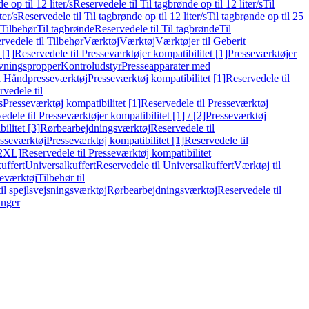
e op til 12 liter/s
Reservedele til Til tagbrønde op til 12 liter/s
Til
ter/s
Reservedele til Til tagbrønde op til 12 liter/s
Til tagbrønde op til 25
 Tilbehør
Til tagbrønde
Reservedele til Til tagbrønde
Til
rvedele til Tilbehør
Værktøj
Værktøj
Værktøjer til Geberit
 [1]
Reservedele til Presseværktøjer kompatibilitet [1]
Presseværktøjer
vningspropper
Kontroludstyr
Presseapparater med
il Håndpresseværktøj
Presseværktøj kompatibilitet [1]
Reservedele til
vedele til
s
Presseværktøj kompatibilitet [1]
Reservedele til Presseværktøj
edele til Presseværktøjer kompatibilitet [1] / [2]
Presseværktøj
ilitet [3]
Rørbearbejdningsværktøj
Reservedele til
esseværktøj
Presseværktøj kompatibilitet [1]
Reservedele til
[2XL]
Reservedele til Presseværktøj kompatibilitet
uffert
Universalkuffert
Reservedele til Universalkuffert
Værktøj til
seværktøj
Tilbehør til
til spejlsvejsningsværktøj
Rørbearbejdningsværktøj
Reservedele til
inger