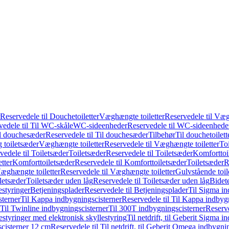
Reservedele til Douchetoiletter
Væghængte toiletter
Reservedele til Væg
vedele til Til WC-skåle
WC-sideenheder
Reservedele til WC-sideenhede
l douchesæder
Reservedele til Til douchesæder
Tilbehør
Til douchetoilett
g toiletsæder
Væghængte toiletter
Reservedele til Væghængte toiletter
Toi
vedele til Toiletsæder
Toiletsæder
Reservedele til Toiletsæder
Komforttoil
tter
Komforttoiletsæder
Reservedele til Komforttoiletsæder
Toiletsæder
R
æghængte toiletter
Reservedele til Væghængte toiletter
Gulvstående toil
iletsæder
Toiletsæder uden låg
Reservedele til Toiletsæder uden låg
Bidet
styringer
Betjeningsplader
Reservedele til Betjeningsplader
Til Sigma in
sterner
Til Kappa indbygningscisterner
Reservedele til Til Kappa indbyg
 Til Twinline indbygningscisterner
Til 300T indbygningscisterner
Reserve
styringer med elektronisk skyllestyring
Til netdrift, til Geberit Sigma 
scisterner 12 cm
Reservedele til Til netdrift, til Geberit Omega indbygn