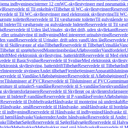
it Sigma indbygningscisterner 12 cm
WC-skyllestyringer med pneumatisk s
yl
Reservedele til Til enkeltskyl
Tilbehør til WC-skyllestyringer
Reservede
rvedele til Til WC-skyllestyringer med elektronisk skyllestyring
Til WC-
ængte toiletter
Reservedele til Til væghængte toiletter
Til gulvstående toi
il bideter
Til væghængte og gulvstående bideter
Reservedele til Til væg
åg
Reservedele til Uden låg
Urinaler, skyllet drift, uden skyllekant
Reserve
 eller urinalstyring til indbygning
Med integreret urinalstyring
Reservedel
uden vand
Reservedele til Urinaler, drift uden vand
Uden låg
Reservedele t
e til Skillevægge af glas
Tilbehør
Reservedele til Tilbehør
Urinallåg
Vand
Tilbehør til sprøjtehoved
Monteringsbeslag
Afløbsventiler
Vandfordeler
U
drift
Med elektronisk skyllestyring, batteridrift
Reservedele til Med elektr
edele til Basic
Synlige
Reservedele til Synlige
Med elektronisk skyllestyr
ektronisk skyllestyring, batteridrift
Tilbehør
Reservedele til Tilbehør
Ind
er
Integrerede styringer
Andet tilbehør
Fjernbetjeninger
Apparattilslutninger
ervedele til Vandlåse
Afløbsbøjninger
Reservedele til Afløbsbøjninger
F
ere
Tilslutninger af PVC
Reservedele til Tilslutninger af PVC
Gummimanc
niture til urinaler
S-vandlåse
Reservedele til S-vandlåse
Sneglevandlåse
g skyllerørsforlængere
Reservedele til Skyllerør og skyllerørsforlængere
re til bideter
P-vandlåse
Reservedele til P-vandlåse
Feroler
Afløbsbøjnin
e
Reservedele til Dobbeltvaske
Håndvaske til montering på underskab
Res
g
Håndvaske, små
Reservedele til Håndvaske, små
Håndvaske til bordpl
 til indbygning
Reservedele til Håndvaske til indbygning
Håndvaske til
il børn
Håndvaske
Vaskerender
Andre håndvaske
Reservedele til Andre
aske
Tilbehør
Søjler
Reservedele til Søjler
Halvsøjler
Reservedele til Halvs
ylder
Møbelpakker
Møbelpakker med små håndvaske
Reservedele til