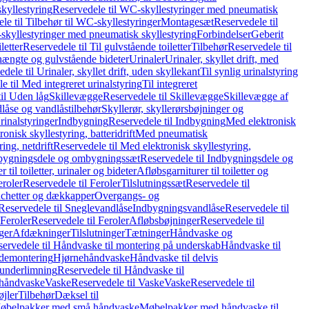
kyllestyring
Reservedele til WC-skyllestyringer med pneumatisk
le til Tilbehør til WC-skyllestyringer
Montagesæt
Reservedele til
skyllestyringer med pneumatisk skyllestyring
Forbindelser
Geberit
letter
Reservedele til Til gulvstående toiletter
Tilbehør
Reservedele til
hængte og gulvstående bideter
Urinaler
Urinaler, skyllet drift, med
dele til Urinaler, skyllet drift, uden skyllekant
Til synlig urinalstyring
e til Med integreret urinalstyring
Til integreret
il Uden låg
Skillevægge
Reservedele til Skillevægge
Skillevægge af
låse og vandlåstilbehør
Skyllerør, skyllerørsbøjninger og
rinalstyringer
Indbygning
Reservedele til Indbygning
Med elektronisk
onisk skyllestyring, batteridrift
Med pneumatisk
ing, netdrift
Reservedele til Med elektronisk skyllestyring,
bygningsdele og ombygningssæt
Reservedele til Indbygningsdele og
 til toiletter, urinaler og bideter
Afløbsgarniturer til toiletter og
eroler
Reservedele til Feroler
Tilslutningssæt
Reservedele til
hetter og dækkapper
Overgangs- og
Reservedele til Sneglevandlåse
Indbygningsvandlåse
Reservedele til
Feroler
Reservedele til Feroler
Afløbsbøjninger
Reservedele til
ger
Afdækninger
Tilslutninger
Tætninger
Håndvaske og
ervedele til Håndvaske til montering på underskab
Håndvaske til
ademontering
Hjørnehåndvaske
Håndvaske til delvis
 underlimning
Reservedele til Håndvaske til
 håndvaske
Vaske
Reservedele til Vaske
Vaske
Reservedele til
øjler
Tilbehør
Dæksel til
 Møbelpakker med små håndvaske
Møbelpakker med håndvaske til