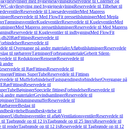
skyllestyringer med hygiejneskylning
Reservedele til Cisterner og
og WC-skyllestyring med hygiejneskylning
Reservedele til Tilbehør til
ædeventiler
Reservedele til Ligesædeventiler
Med Mapress
ninger
Reservedele til Med FlowFit pressetilslutninger
Med Mepla
ger
Tømningsventiler
Kugleventiler
Reservedele til Kugleventiler
Med
lutninger
Med Mapress pressetilslutninger
Reservedele til Med Mapress
ygning
Reservedele til Kugleventiler til indbygning
Med FlowFit
t-db20
Rør
Fittings
Reservedele til
Forbindelser
Reservedele til
dele til Overgange på andre materialer
Afløbstilslutninger
Reservedele
slag til rørbærere
Tætninger
Forbrugsmateriale
Geberit Silent-
vedele til Reduktioner
Renserør
Reservedele til
å andre
eservedele til Rør
Fittings
Reservedele til
enserør
Fittings SuperTube
Reservedele til Fittings
rvedele til Muffeforbindelser
Fastspændingsforbindelser
Overgange på
PE
Rør
Fittings
Reservedele til
SuperTube
Bøjninger
Specielle fittings
Forbindelser
Reservedele til
på andre materialer
Gevindsamlinger
Reservedele til
øjninger
Tilslutningsmuffer
Reservedele til
Rørbærere
Beslag til
ndbeskyttelse
Brandbeskyttelse til
inger
Udluftningsventiler til afløb
Ventilationsventiler
Reservedele til
til Tagbrønde op til 12 l/s
Tagbrønde op til 25 liter/s
Reservedele til
 til render
Tagbrønde op til 12 l/s
Reservedele til Tagbrønde op til 12