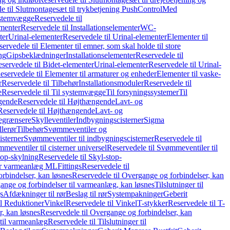
e til Slutmontagesæt til trykbetjening PushControl
Med
stemvægge
Reservedele til
ementer
Reservedele til Installationselementer
WC-
ter
Urinal-elementer
Reservedele til Urinal-elementer
Elementer til
ervedele til Elementer til emner, som skal holde til store
ing
Gipsbeklædninger
Installationselementer
Reservedele til
servedele til Bidet-elementer
Urinal-elementer
Reservedele til Urinal-
eservedele til Elementer til armaturer og enheder
Elementer til vaske-
r
Reservedele til Tilbehør
Installationsmoduler
Reservedele til
e
Reservedele til Til systemvægge
Til forsyningssystemer
Til
gende
Reservedele til Højthængende
Lavt- og
Reservedele til Højthængende
Lavt- og
begrænsere
Skylleventiler
Indbygningscisterner
Sigma
lerør
Tilbehør
Svømmeventiler og
isterner
Svømmeventiler til indbygningscisterner
Reservedele til
meventiler til cisterner universel
Reservedele til Svømmeventiler til
top-skylning
Reservedele til Skyl-stop-
r varmeanlæg ML
Fittings
Reservedele til
rbindelser, kan løsnes
Reservedele til Overgange og forbindelser, kan
ange og forbindelser til varmeanlæg, kan løsnes
Tilslutninger til
gs
Afdækninger til rør
Beslag til rør
Systempakninger
Geberit
il Reduktioner
Vinkel
Reservedele til Vinkel
T-stykker
Reservedele til T-
, kan løsnes
Reservedele til Overgange og forbindelser, kan
 til varmeanlæg
Reservedele til Tilslutninger til