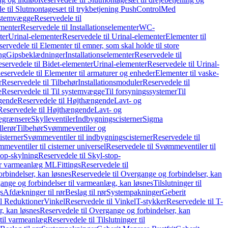
e til Slutmontagesæt til trykbetjening PushControl
Med
stemvægge
Reservedele til
ementer
Reservedele til Installationselementer
WC-
ter
Urinal-elementer
Reservedele til Urinal-elementer
Elementer til
ervedele til Elementer til emner, som skal holde til store
ing
Gipsbeklædninger
Installationselementer
Reservedele til
servedele til Bidet-elementer
Urinal-elementer
Reservedele til Urinal-
eservedele til Elementer til armaturer og enheder
Elementer til vaske-
r
Reservedele til Tilbehør
Installationsmoduler
Reservedele til
e
Reservedele til Til systemvægge
Til forsyningssystemer
Til
gende
Reservedele til Højthængende
Lavt- og
Reservedele til Højthængende
Lavt- og
begrænsere
Skylleventiler
Indbygningscisterner
Sigma
lerør
Tilbehør
Svømmeventiler og
isterner
Svømmeventiler til indbygningscisterner
Reservedele til
meventiler til cisterner universel
Reservedele til Svømmeventiler til
top-skylning
Reservedele til Skyl-stop-
r varmeanlæg ML
Fittings
Reservedele til
rbindelser, kan løsnes
Reservedele til Overgange og forbindelser, kan
ange og forbindelser til varmeanlæg, kan løsnes
Tilslutninger til
gs
Afdækninger til rør
Beslag til rør
Systempakninger
Geberit
il Reduktioner
Vinkel
Reservedele til Vinkel
T-stykker
Reservedele til T-
, kan løsnes
Reservedele til Overgange og forbindelser, kan
 til varmeanlæg
Reservedele til Tilslutninger til