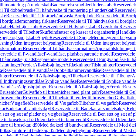
il montering på underskab
Badeværelsesmøbler
Underskabe
Reservedele
il Til dobbeltvaske
Til håndvaske til montering på underskab
Reservedele
ske
Reservedele til Til hjørnehåndvaske
Bordplader
Reservedele til Bord
il bordplademontering firkantet
Reservedele til Til håndvaske til bordpla
skabe
Halvhøje skabe
Reservedele til Halvhøje skabe
Overskabe
Reserved
ervedele til Tilbehør
Skuffeindsatser og kasser til organisering
Håndklæd
Spejle og spejlskabe
Spejle
Reservedele til Spejle
Med integreret belysni
lysning
Uden integreret belysning
Reservedele til Uden integreret belysn
askarmaturer
Reservedele til Til håndvaskarmaturer
Apparattilslutninger 
ervedele til P-vandlåse
P-vandlåse, pladsbesparende model
Reservedele 
il håndvaske, pladsbesparende model
Reservedele til Pungvandlåse til 
lslutninger
Feroler
Afløbsbøjninger
Afdækninger
Tilslutninger
Reservedele
se
Reservedele til P-vandlåse
Dobbeltkammervandlåse
Reservedele til 
inger
Reservedele til Afløbsbøjninger
Tilbehør
Reservedele til Tilbehør
Af
til Indbygningsvandlåse
Synlige vandlåse
Reservedele til Synlige vandlå
l Vandlåse
Afløbsbøjninger
Reservedele til Afløbsbøjninger
Feroler
Reserv
Brusenicher
Gulvafløb til brusenicher med plant gulv
Reservedele til Gu
l brusenicher
Reservedele til Tilbehør til render til brusenicher
Gulvafløb t
enicher
Vægafløb
Reservedele til Vægafløb
Tilbehør til vægafløb
Reservede
kar
Badekar af sanitetsakryl
Reservedele til Badekar af sanitetsakryl
Rekt
 sæt og sæt af plader og vægbeslag
Reservedele til Ben sæt og sæt af 
e til brusekar, d52
Uden dæksel til bundventil
Reservedele til Uden dæks
ture til brusekar, d90
Med dæksel til bundventil
Reservedele til Med dæks
fløbsgarniture til badekar, d52
Med drejebetjening
Reservedele til Med d
vedele til Med drejebetjening og indløb
Slutmontagesæt til drejebetjeni