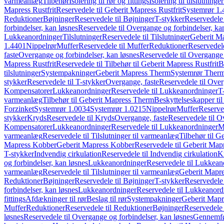
varmeanlæg
Tilbehør
Isolering til rør og fittings
Isolering til tilslutninger
Mapress Rustfrit
Reservedele til Geberit Mapress Rustfrit
Systemrør 1.
Reduktioner
Bøjninger
Reservedele til Bøjninger
T-stykker
Reservedele 
forbindelser, kan løsnes
Reservedele til Overgange og forbindelser, ka
Lukkeanordninger
Tilslutninger
Reservedele til Tilslutninger
Geberit Ma
1.4401
Nippelrør
Muffer
Reservedele til Muffer
Reduktioner
Reservedele
faste
Overgange og forbindelser, kan løsnes
Reservedele til Overgange 
Mapress Rustfrit
Reservedele til Tilbehør til Geberit Mapress Rustfrit
B
tilslutninger
Systempakninger
Geberit Mapress Therm
Systemrør Ther
stykker
Reservedele til T-stykker
Overgange, faste
Reservedele til Over
Kompensatorer
Lukkeanordninger
Reservedele til Lukkeanordninger
T
varmeanlæg
Tilbehør til Geberit Mapress Therm
Beskyttelseskapper til
Forzinket
Systemrør 1.0034
Systemrør 1.0215
Nippelrør
Muffer
Reserve
stykker
Kryds
Reservedele til Kryds
Overgange, faste
Reservedele til O
Kompensatorer
Lukkeanordninger
Reservedele til Lukkeanordninger
M
varmeanlæg
Reservedele til Tilslutninger til varmeanlæg
Tilbehør til G
Mapress Kobber
Geberit Mapress Kobber
Reservedele til Geberit Ma
T-stykker
Indvendig cirkulation
Reservedele til Indvendig cirkulation
K
og forbindelser, kan løsnes
Lukkeanordninger
Reservedele til Lukkean
varmeanlæg
Reservedele til Tilslutninger til varmeanlæg
Geberit Mapre
Reduktioner
Bøjninger
Reservedele til Bøjninger
T-stykker
Reservedele 
forbindelser, kan løsnes
Lukkeanordninger
Reservedele til Lukkeanord
fittings
Afdækninger til rør
Beslag til rør
Systempakninger
Geberit Map
Muffer
Reduktioner
Reservedele til Reduktioner
Bøjninger
Reservedele 
løsnes
Reservedele til Overgange og forbindelser, kan løsnes
Gennemfø