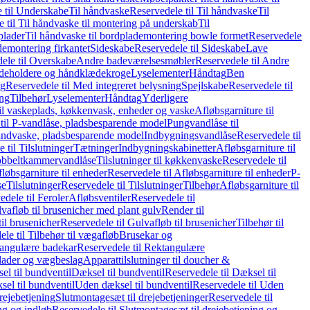
 til Underskabe
Til håndvaske
Reservedele til Til håndvaske
Til
 til Til håndvaske til montering på underskab
Til
plader
Til håndvaske til bordplademontering bowle formet
Reservedele
demontering firkantet
Sideskabe
Reservedele til Sideskabe
Lave
ele til Overskabe
Andre badeværelsesmøbler
Reservedele til Andre
eholdere og håndklædekroge
Lyselementer
Håndtag
Ben
ng
Reservedele til Med integreret belysning
Spejlskabe
Reservedele til
ing
Tilbehør
Lyselementer
Håndtag
Yderligere
til vaskeplads, køkkenvask, enheder og vaske
Afløbsgarniture til
til P-vandlåse, pladsbesparende model
Pungvandlåse til
håndvaske, pladsbesparende model
Indbygningsvandlåse
Reservedele til
 til Tilslutninger
Tætninger
Indbygningskabinetter
Afløbsgarniture til
Dobbeltkammervandlåse
Tilslutninger til køkkenvaske
Reservedele til
løbsgarniture til enheder
Reservedele til Afløbsgarniture til enheder
P-
se
Tilslutninger
Reservedele til Tilslutninger
Tilbehør
Afløbsgarniture til
edele til Feroler
Afløbsventiler
Reservedele til
lvafløb til brusenicher med plant gulv
Render til
il brusenicher
Reservedele til Gulvafløb til brusenicher
Tilbehør til
le til Tilbehør til vægafløb
Brusekar og
angulære badekar
Reservedele til Rektangulære
plader og vægbeslag
Apparattilslutninger til doucher &
el til bundventil
Dæksel til bundventil
Reservedele til Dæksel til
el til bundventil
Uden dæksel til bundventil
Reservedele til Uden
rejebetjening
Slutmontagesæt til drejebetjeninger
Reservedele til
ng og indløb
Reservedele til Slutmontagesæt til drejebetjening og