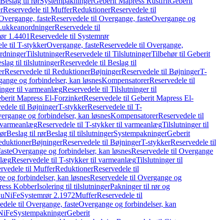
Beslag til rør
Systempakninger
Geberit Mapress Rustfrit
Geberit
r
Reservedele til Muffer
Reduktioner
Reservedele til
Overgange, faste
Reservedele til Overgange, faste
Overgange og
Lukkeanordninger
Reservedele til
ør 1.4401
Reservedele til Systemrør
le til T-stykker
Overgange, faste
Reservedele til Overgange,
rdninger
Tilslutninger
Reservedele til Tilslutninger
Tilbehør til Geberit
slag til tilslutninger
Reservedele til Beslag til
er
Reservedele til Reduktioner
Bøjninger
Reservedele til Bøjninger
T-
gange og forbindelser, kan løsnes
Kompensatorer
Reservedele til
ninger til varmeanlæg
Reservedele til Tilslutninger til
berit Mapress El-Forzinket
Reservedele til Geberit Mapress El-
edele til Bøjninger
T-stykker
Reservedele til T-
vergange og forbindelser, kan løsnes
Kompensatorer
Reservedele til
l varmeanlæg
Reservedele til T-stykker til varmeanlæg
Tilslutninger til
rør
Beslag til rør
Beslag til tilslutninger
Systempakninger
Geberit
eduktioner
Bøjninger
Reservedele til Bøjninger
T-stykker
Reservedele til
aste
Overgange og forbindelser, kan løsnes
Reservedele til Overgange
nlæg
Reservedele til T-stykker til varmeanlæg
Tilslutninger til
rvedele til Muffer
Reduktioner
Reservedele til
 og forbindelser, kan løsnes
Reservedele til Overgange og
press Kobber
Isolering til tilslutninger
Pakninger til rør og
 CuNiFe
Systemrør 2.1972
Muffer
Reservedele til
edele til Overgange, faste
Overgange og forbindelser, kan
uNiFe
Systempakninger
Geberit