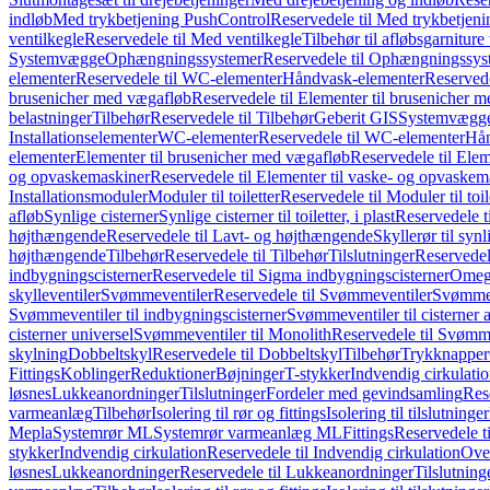
indløb
Med trykbetjening PushControl
Reservedele til Med trykbetjen
ventilkegle
Reservedele til Med ventilkegle
Tilbehør til afløbsgarniture 
Systemvægge
Ophængningssystemer
Reservedele til Ophængningssys
elementer
Reservedele til WC-elementer
Håndvask-elementer
Reserved
brusenicher med vægafløb
Reservedele til Elementer til brusenicher 
belastninger
Tilbehør
Reservedele til Tilbehør
Geberit GIS
Systemvægg
Installationselementer
WC-elementer
Reservedele til WC-elementer
Hån
elementer
Elementer til brusenicher med vægafløb
Reservedele til Ele
og opvaskemaskiner
Reservedele til Elementer til vaske- og opvaskem
Installationsmoduler
Moduler til toiletter
Reservedele til Moduler til toil
afløb
Synlige cisterner
Synlige cisterner til toiletter, i plast
Reservedele til
højthængende
Reservedele til Lavt- og højthængende
Skyllerør til synl
højthængende
Tilbehør
Reservedele til Tilbehør
Tilslutninger
Reservedele
indbygningscisterner
Reservedele til Sigma indbygningscisterner
Omega
skylleventiler
Svømmeventiler
Reservedele til Svømmeventiler
Svømmeve
Svømmeventiler til indbygningscisterner
Svømmeventiler til cisterner 
cisterner universel
Svømmeventiler til Monolith
Reservedele til Svømme
skylning
Dobbeltskyl
Reservedele til Dobbeltskyl
Tilbehør
Trykknapper
Fittings
Koblinger
Reduktioner
Bøjninger
T-stykker
Indvendig cirkulati
løsnes
Lukkeanordninger
Tilslutninger
Fordeler med gevindsamling
Res
varmeanlæg
Tilbehør
Isolering til rør og fittings
Isolering til tilslutninger
Mepla
Systemrør ML
Systemrør varmeanlæg ML
Fittings
Reservedele ti
stykker
Indvendig cirkulation
Reservedele til Indvendig cirkulation
Over
løsnes
Lukkeanordninger
Reservedele til Lukkeanordninger
Tilslutning