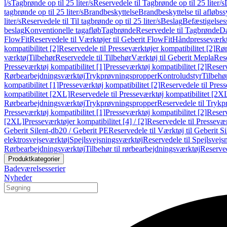
l/s
Tagbrønde op til 25 liter/s
Reservedele til Tagbrønde op til 25 liter/s
tagbrønde op til 25 liter/s
Brandbeskyttelse
Brandbeskyttelse til afløbs
liter/s
Reservedele til Til tagbrønde op til 25 liter/s
Beslag
Befæstigelse
beslag
Konventionelle tagafløb
Tagbrønde
Reservedele til Tagbrønde
Da
FlowFit
Reservedele til Værktøjer til Geberit FlowFit
Håndpresseværkt
kompatibilitet [2]
Reservedele til Presseværktøjer kompatibilitet [2]
Rør
værktøj
Tilbehør
Reservedele til Tilbehør
Værktøj til Geberit Mepla
Rese
Presseværktøj kompatibilitet [1]
Presseværktøj kompatibilitet [2]
Reserv
Rørbearbejdningsværktøj
Trykprøvningspropper
Kontroludstyr
Tilbehø
kompatibilitet [1]
Presseværktøj kompatibilitet [2]
Reservedele til Press
kompatibilitet [2XL]
Reservedele til Presseværktøj kompatibilitet [2X
Rørbearbejdningsværktøj
Trykprøvningspropper
Reservedele til Tryk
Presseværktøj kompatibilitet [1]
Presseværktøj kompatibilitet [2]
Reserv
[2XL]
Presseværktøjer kompatibilitet [4] / [2]
Reservedele til Presseværk
Geberit Silent-db20 / Geberit PE
Reservedele til Værktøj til Geberit S
elektrosvejseværktøj
Spejlsvejsningsværktøj
Reservedele til Spejlsvejs
Rørbearbejdningsværktøj
Tilbehør til rørbearbejdningsværktøj
Reserved
Produktkategorier
Badeværelsesserier
Nyheder