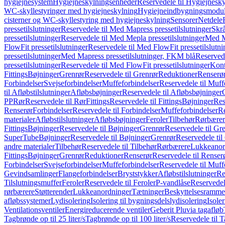
hygiejnesystem
Hygiejneskylningsenheder
Reservedele til Hygiejnesk
WC-skyllestyringer med hygiejneskylning
Hygiejneindbygningsmodul
cisterner og WC-skyllestyring med hygiejneskylning
Sensorer
Netdele
pressetilslutninger
Reservedele til Med Mapress pressetilslutninger
Skrå
pressetilslutninger
Reservedele til Med Mepla pressetilslutninger
Med Ma
FlowFit pressetilslutninger
Reservedele til Med FlowFit pressetilslutni
pressetilslutninger
Med Mapress pressetilslutninger, FKM blå
Reservede
pressetilslutninger
Reservedele til Med FlowFit pressetilslutninger
Kont
Fittings
Bøjninger
Grenrør
Reservedele til Grenrør
Reduktioner
Renserø
Forbindelser
Svejseforbindelser
Muffeforbindelser
Reservedele til Muff
til Afløbstilslutninger
Afløbsbøjninger
Reservedele til Afløbsbøjninger
PP
Rør
Reservedele til Rør
Fittings
Reservedele til Fittings
Bøjninger
Res
Renserør
Forbindelser
Reservedele til Forbindelser
Muffeforbindelser
Re
materialer
Afløbstilslutninger
Afløbsbøjninger
Feroler
Tilbehør
Rørbærer
Fittings
Bøjninger
Reservedele til Bøjninger
Grenrør
Reservedele til Gr
SuperTube
Bøjninger
Reservedele til Bøjninger
Grenrør
Reservedele til
andre materialer
Tilbehør
Reservedele til Tilbehør
Rørbærere
Lukkeanor
Fittings
Bøjninger
Grenrør
Reduktioner
Renserør
Reservedele til Renser
Forbindelser
Svejseforbindelser
Muffeforbindelser
Reservedele til Muff
Gevindsamlinger
Flangeforbindelser
Bryststykker
Afløbstilslutninger
Re
Tilslutningsmuffer
Feroler
Reservedele til Feroler
P-vandlåse
Reservedel
rørbærere
Støtterender
Lukkeanordninger
Tætninger
Beskyttelsesramme
afløbssystemer
Lydisolering
Isolering til bygningsdelslydisolering
Isole
Ventilationsventiler
Energireducerende ventiler
Geberit Pluvia tagafløb
Tagbrønde op til 25 liter/s
Tagbrønde op til 100 liter/s
Reservedele til T