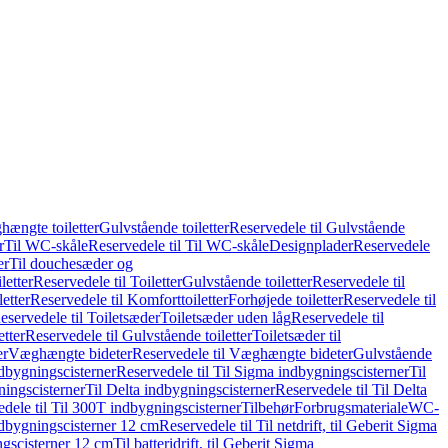
hængte toiletter
Gulvstående toiletter
Reservedele til Gulvstående
r
Til WC-skåle
Reservedele til Til WC-skåle
Designplader
Reservedele
er
Til douchesæder og
letter
Reservedele til Toiletter
Gulvstående toiletter
Reservedele til
etter
Reservedele til Komforttoiletter
Forhøjede toiletter
Reservedele til
eservedele til Toiletsæder
Toiletsæder uden låg
Reservedele til
etter
Reservedele til Gulvstående toiletter
Toiletsæder til
er
Væghængte bideter
Reservedele til Væghængte bideter
Gulvstående
dbygningscisterner
Reservedele til Til Sigma indbygningscisterner
Til
ningscisterner
Til Delta indbygningscisterner
Reservedele til Til Delta
dele til Til 300T indbygningscisterner
Tilbehør
Forbrugsmateriale
WC-
indbygningscisterner 12 cm
Reservedele til Til netdrift, til Geberit Sigma
ingscisterner 12 cm
Til batteridrift, til Geberit Sigma