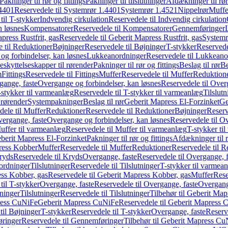
Pakninger til rør og fittings
Pakninger til tilslutninger
Afdækninger til rør
4401
Reservedele til Systemrør 1.4401
Systemrør 1.4521
Nippelrør
Muffe
til T-stykker
Indvendig cirkulation
Reservedele til Indvendig cirkulation
n løsnes
Kompensatorer
Reservedele til Kompensatorer
Gennemføringer
press Rustfrit, gas
Reservedele til Geberit Mapress Rustfrit, gas
Systemr
 til Reduktioner
Bøjninger
Reservedele til Bøjninger
T-stykker
Reservede
og forbindelser, kan løsnes
Lukkeanordninger
Reservedele til Lukkeano
eskyttelseskapper til rørender
Pakninger til rør og fittings
Beslag til rør
Be
m
Fittings
Reservedele til Fittings
Muffer
Reservedele til Muffer
Reduktion
gange, faste
Overgange og forbindelser, kan løsnes
Reservedele til Over
-stykker til varmeanlæg
Reservedele til T-stykker til varmeanlæg
Tilslut
 rørender
Systempakninger
Beslag til rør
Geberit Mapress El-Forzinket
Ge
dele til Muffer
Reduktioner
Reservedele til Reduktioner
Bøjninger
Reserv
vergange, faste
Overgange og forbindelser, kan løsnes
Reservedele til O
uffer til varmeanlæg
Reservedele til Muffer til varmeanlæg
T-stykker ti
eberit Mapress El-Forzinket
Pakninger til rør og fittings
Afdækninger til 
press Kobber
Muffer
Reservedele til Muffer
Reduktioner
Reservedele til R
ryds
Reservedele til Kryds
Overgange, faste
Reservedele til Overgange, f
ordninger
Tilslutninger
Reservedele til Tilslutninger
T-stykker til varmea
ss Kobber, gas
Reservedele til Geberit Mapress Kobber, gas
Muffer
Rese
til T-stykker
Overgange, faste
Reservedele til Overgange, faste
Overgange
ninger
Tilslutninger
Reservedele til Tilslutninger
Tilbehør til Geberit Ma
ress CuNiFe
Geberit Mapress CuNiFe
Reservedele til Geberit Mapress
til Bøjninger
T-stykker
Reservedele til T-stykker
Overgange, faste
Reserv
ringer
Reservedele til Gennemføringer
Tilbehør til Geberit Mapress C