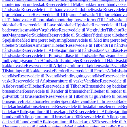
montering på underskab
Reservedele til Møbelpakker med håndvaske t
håndvaske
Reservedele til Til håndvaske
Til dobbeltvaske
Reservedele t
hjørnehåndvaske
Reservedele til Til hjørnehåndvaske
Til hjørnehåndva
til Til håndvaske til bordplademontering bowle formet
Til håndvaske t
sideskabe
Reservedele til Lave sideskabe
Højskabe
Reservedele til Høj
badeværelsesmøbler
Væghylder
Reservedele til Væghylder
Tilbehør
Res
sæt
Magnettavler
Stikdåser
Reservedele til Stikdåser
Yderligere tilbehør
Spejlskabe
Med integreret belysning
Reservedele til Med integreret be
tilbehør
Stikdåser
Armaturer
Tilbehør
Reservedele til Tilbehør
Til håndv
håndvaske
Reservedele til Afløbsgarniture til håndvaske
P-vandlåse
Res
håndvaske
Reservedele til Pungvandlåse til håndvaske
Pungvandlåse t
Indbygningsvandlåse
Håndvasktilslutninger
Reservedele til Håndvaskti
køkkenvaske
Reservedele til Afløbsgarniture til køkkenvaske
P-vandlå
Tilslutninger til køkkenvaske
Feroler
Reservedele til Feroler
Afløbsbøjn
vandlåse
Reservedele til P-vandlåse
Indbygningsvandlåse
Reservedele 
vaske
Reservedele til Afløbsgarniture til vaske
Vandlåse
Reservedele ti
Afløbsventiler
Tilbehør
Reservedele til Tilbehør
Bruseniche og badekar
brusenicher
Reservedele til Render til brusenicher
Tilbehør til render ti
gulvafløb til brusenicher
Reservedele til Tilbehør til gulvafløb til brus
brusegulve
Installationselementer
Specifikke vandlåse til brusekar
Bade
badekar
Installationselementer
Reservedele til Installationselementer
Ben
badekar
Afløbsgarniture til brusekar, d52
Reservedele til Afløbsgarnitur
bundventil
Afløbsgarniture til brusekar, d90
Reservedele til Afløbsgarni
dæksel til bundventil
Afløbsgarniture til badekar, d52
Reservedele til A
Slutmontagesæt til drejebetjeninger
Med drejebetjening og indløb
Reser