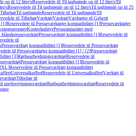
e op til 12 liter/s
Reservedele til Til tagbrønde op til 12 liter/s
Til
ter/s
Reservedele til Til tagbrønde op til 12 liter/s
Til tagbrønde op til 25
 Tilbehør
Til tagbrønde
Reservedele til Til tagbrønde
Til
rvedele til Tilbehør
Værktøj
Værktøj
Værktøjer til Geberit
 [1]
Reservedele til Presseværktøjer kompatibilitet [1]
Presseværktøjer
vningspropper
Kontroludstyr
Presseapparater med
il Håndpresseværktøj
Presseværktøj kompatibilitet [1]
Reservedele til
vedele til
s
Presseværktøj kompatibilitet [1]
Reservedele til Presseværktøj
edele til Presseværktøjer kompatibilitet [1] / [2]
Presseværktøj
ilitet [3]
Rørbearbejdningsværktøj
Reservedele til
esseværktøj
Presseværktøj kompatibilitet [1]
Reservedele til
[2XL]
Reservedele til Presseværktøj kompatibilitet
uffert
Universalkuffert
Reservedele til Universalkuffert
Værktøj til
seværktøj
Tilbehør til
til spejlsvejsningsværktøj
Rørbearbejdningsværktøj
Reservedele til
inger