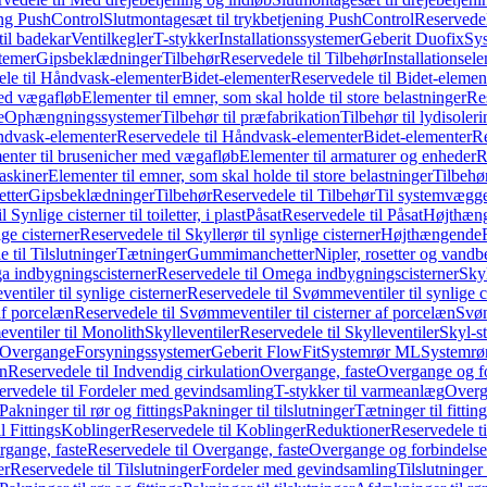
ing PushControl
Slutmontagesæt til trykbetjening PushControl
Reservedel
til badekar
Ventilkegler
T-stykker
Installationssystemer
Geberit Duofix
Sy
temer
Gipsbeklædninger
Tilbehør
Reservedele til Tilbehør
Installationsel
ele til Håndvask-elementer
Bidet-elementer
Reservedele til Bidet-elemen
med vægafløb
Elementer til emner, som skal holde til store belastninger
Res
e
Ophængningssystemer
Tilbehør til præfabrikation
Tilbehør til lydisoler
dvask-elementer
Reservedele til Håndvask-elementer
Bidet-elementer
Re
menter til brusenicher med vægafløb
Elementer til armaturer og enheder
R
askiner
Elementer til emner, som skal holde til store belastninger
Tilbehø
etter
Gipsbeklædninger
Tilbehør
Reservedele til Tilbehør
Til systemvægg
 Synlige cisterner til toiletter, i plast
Påsat
Reservedele til Påsat
Højthæn
ige cisterner
Reservedele til Skyllerør til synlige cisterner
Højthængende
 til Tilslutninger
Tætninger
Gummimanchetter
Nipler, rosetter og vand
 indbygningscisterner
Reservedele til Omega indbygningscisterner
Skyl
ntiler til synlige cisterner
Reservedele til Svømmeventiler til synlige c
af porcelæn
Reservedele til Svømmeventiler til cisterner af porcelæn
Svøm
ventiler til Monolith
Skylleventiler
Reservedele til Skylleventiler
Skyl-s
Overgange
Forsyningssystemer
Geberit FlowFit
Systemrør ML
Systemrø
on
Reservedele til Indvendig cirkulation
Overgange, faste
Overgange og fo
ervedele til Fordeler med gevindsamling
T-stykker til varmeanlæg
Overg
Pakninger til rør og fittings
Pakninger til tilslutninger
Tætninger til fittin
l Fittings
Koblinger
Reservedele til Koblinger
Reduktioner
Reservedele t
gange, faste
Reservedele til Overgange, faste
Overgange og forbindelser
er
Reservedele til Tilslutninger
Fordeler med gevindsamling
Tilslutninger