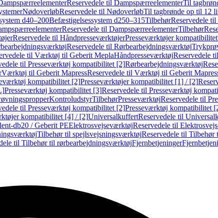
Dampspærreelementer
Reservedele til Dampspærreelementer
Til tagbrønd
systemer
Nødoverløb
Reservedele til Nødoverløb
Til tagbrønde op til 12 li
ssystem d40–200
Befæstigelsessystem d250–315
Tilbehør
Reservedele til
mpspærreelementer
Reservedele til Dampspærreelementer
Tilbehør
Rese
øjer
Reservedele til Håndpresseværktøjer
Presseværktøjer kompatibilitet
bearbejdningsværktøj
Reservedele til Rørbearbejdningsværktøj
Trykprø
rvedele til Værktøj til Geberit Mepla
Håndpresseværktøj
Reservedele t
edele til Presseværktøj kompatibilitet [2]
Rørbearbejdningsværktøj
Reser
r
Værktøj til Geberit Mapress
Reservedele til Værktøj til Geberit Mapres
eværktøj kompatibilitet [2]
Presseværktøjer kompatibilitet [1] / [2]
Reserv
L]
Presseværktøj kompatibilitet [3]
Reservedele til Presseværktøj kompatib
prøvningspropper
Kontroludstyr
Tilbehør
Presseværktøj
Reservedele til Pr
edele til Presseværktøj kompatibilitet [2]
Presseværktøj kompatibilitet 
tøjer kompatibilitet [4] / [2]
Universalkuffert
Reservedele til Universalk
ilent-db20 / Geberit PE
Elektrosvejseværktøj
Reservedele til Elektrosvej
ningsværktøj
Tilbehør til spejlsvejsningsværktøj
Reservedele til Tilbehør 
ele til Tilbehør til rørbearbejdningsværktøj
Fjernbetjeninger
Fjernbetjen