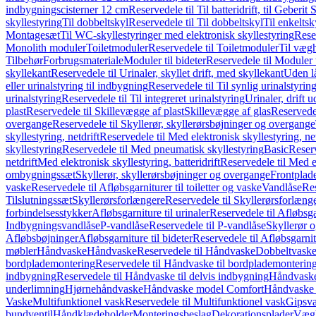
indbygningscisterner 12 cm
Reservedele til Til batteridrift, til Geber
skyllestyring
Til dobbeltskyl
Reservedele til Til dobbeltskyl
Til enkeltsk
Montagesæt
Til WC-skyllestyringer med elektronisk skyllestyring
Rese
Monolith moduler
Toiletmoduler
Reservedele til Toiletmoduler
Til vægh
Tilbehør
Forbrugsmateriale
Moduler til bideter
Reservedele til Moduler t
skyllekant
Reservedele til Urinaler, skyllet drift, med skyllekant
Uden l
eller urinalstyring til indbygning
Reservedele til Til synlig urinalstyring
urinalstyring
Reservedele til Til integreret urinalstyring
Urinaler, drift 
plast
Reservedele til Skillevægge af plast
Skillevægge af glas
Reservedel
overgange
Reservedele til Skyllerør, skyllerørsbøjninger og overgange
skyllestyring, netdrift
Reservedele til Med elektronisk skyllestyring, net
skyllestyring
Reservedele til Med pneumatisk skyllestyring
Basic
Reserv
netdrift
Med elektronisk skyllestyring, batteridrift
Reservedele til Med el
ombygningssæt
Skyllerør, skyllerørsbøjninger og overgange
Frontplad
vaske
Reservedele til Afløbsgarniturer til toiletter og vaske
Vandlåse
Res
Tilslutningssæt
Skyllerørsforlængere
Reservedele til Skyllerørsforlæng
forbindelsesstykker
Afløbsgarniture til urinaler
Reservedele til Afløbsgar
Indbygningsvandlåse
P-vandlåse
Reservedele til P-vandlåse
Skyllerør o
Afløbsbøjninger
Afløbsgarniture til bideter
Reservedele til Afløbsgarnitu
møbler
Håndvaske
Håndvaske
Reservedele til Håndvaske
Dobbeltvask
bordplademontering
Reservedele til Håndvaske til bordplademonterin
indbygning
Reservedele til Håndvaske til delvis indbygning
Håndvaske
underlimning
Hjørnehåndvaske
Håndvaske model Comfort
Håndvaske t
Vaske
Multifunktionel vask
Reservedele til Multifunktionel vask
Gipsv
bundventil
Håndklædeholder
Monteringsbeslag
Dekorationsplader
Vægh