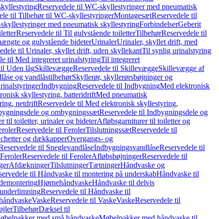
kyllestyring
Reservedele til WC-skyllestyringer med pneumatisk
le til Tilbehør til WC-skyllestyringer
Montagesæt
Reservedele til
skyllestyringer med pneumatisk skyllestyring
Forbindelser
Geberit
letter
Reservedele til Til gulvstående toiletter
Tilbehør
Reservedele til
hængte og gulvstående bideter
Urinaler
Urinaler, skyllet drift, med
dele til Urinaler, skyllet drift, uden skyllekant
Til synlig urinalstyring
e til Med integreret urinalstyring
Til integreret
il Uden låg
Skillevægge
Reservedele til Skillevægge
Skillevægge af
låse og vandlåstilbehør
Skyllerør, skyllerørsbøjninger og
rinalstyringer
Indbygning
Reservedele til Indbygning
Med elektronisk
onisk skyllestyring, batteridrift
Med pneumatisk
ing, netdrift
Reservedele til Med elektronisk skyllestyring,
bygningsdele og ombygningssæt
Reservedele til Indbygningsdele og
 til toiletter, urinaler og bideter
Afløbsgarniturer til toiletter og
eroler
Reservedele til Feroler
Tilslutningssæt
Reservedele til
hetter og dækkapper
Overgangs- og
Reservedele til Sneglevandlåse
Indbygningsvandlåse
Reservedele til
Feroler
Reservedele til Feroler
Afløbsbøjninger
Reservedele til
ger
Afdækninger
Tilslutninger
Tætninger
Håndvaske og
ervedele til Håndvaske til montering på underskab
Håndvaske til
ademontering
Hjørnehåndvaske
Håndvaske til delvis
 underlimning
Reservedele til Håndvaske til
 håndvaske
Vaske
Reservedele til Vaske
Vaske
Reservedele til
øjler
Tilbehør
Dæksel til
 Møbelpakker med små håndvaske
Møbelpakker med håndvaske til