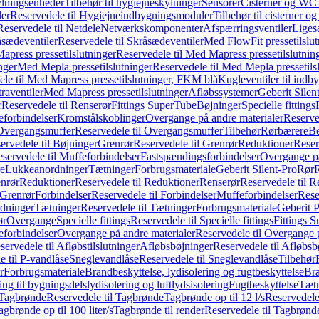
ylningsenheder
Tilbehør til hygiejneskylninger
Sensorer
Cisterner og WC-
er
Reservedele til Hygiejneindbygningsmoduler
Tilbehør til cisterner 
Reservedele til Netdele
Netværkskomponenter
Afspærringsventiler
Liges
sædeventiler
Reservedele til Skråsædeventiler
Med FlowFit pressetilslut
press pressetilslutninger
Reservedele til Med Mapress pressetilslutnin
nger
Med Mepla pressetilslutninger
Reservedele til Med Mepla pressetils
le til Med Mapress pressetilslutninger, FKM blå
Kugleventiler til indb
raventiler
Med Mapress pressetilslutninger
Afløbssystemer
Geberit Silen
r
Reservedele til Renserør
Fittings SuperTube
Bøjninger
Specielle fittings
eforbindelser
Kromstålskoblinger
Overgange på andre materialer
Reserve
Overgangsmuffer
Reservedele til Overgangsmuffer
Tilbehør
Rørbærere
Be
ervedele til Bøjninger
Grenrør
Reservedele til Grenrør
Reduktioner
Reser
servedele til Muffeforbindelser
Fastspændingsforbindelser
Overgange p
e
Lukkeanordninger
Tætninger
Forbrugsmateriale
Geberit Silent-Pro
Rør
R
enrør
Reduktioner
Reservedele til Reduktioner
Renserør
Reservedele til R
 Grenrør
Forbindelser
Reservedele til Forbindelser
Muffeforbindelser
Rese
dninger
Tætninger
Reservedele til Tætninger
Forbrugsmateriale
Geberit 
ør
Overgange
Specielle fittings
Reservedele til Specielle fittings
Fittings 
eforbindelser
Overgange på andre materialer
Reservedele til Overgange 
servedele til Afløbstilslutninger
Afløbsbøjninger
Reservedele til Afløbsb
e til P-vandlåse
Sneglevandlåse
Reservedele til Sneglevandlåse
Tilbehør
r
Forbrugsmateriale
Brandbeskyttelse, lydisolering og fugtbeskyttelse
Bra
ring til bygningsdelslydisolering og luftlydsisolering
Fugtbeskyttelse
Tætn
Tagbrønde
Reservedele til Tagbrønde
Tagbrønde op til 12 l/s
Reservedele 
agbrønde op til 100 liter/s
Tagbrønde til render
Reservedele til Tagbrønde