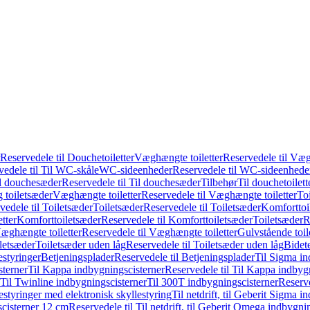
Reservedele til Douchetoiletter
Væghængte toiletter
Reservedele til Væg
vedele til Til WC-skåle
WC-sideenheder
Reservedele til WC-sideenhede
l douchesæder
Reservedele til Til douchesæder
Tilbehør
Til douchetoilett
g toiletsæder
Væghængte toiletter
Reservedele til Væghængte toiletter
Toi
vedele til Toiletsæder
Toiletsæder
Reservedele til Toiletsæder
Komforttoil
tter
Komforttoiletsæder
Reservedele til Komforttoiletsæder
Toiletsæder
R
æghængte toiletter
Reservedele til Væghængte toiletter
Gulvstående toil
iletsæder
Toiletsæder uden låg
Reservedele til Toiletsæder uden låg
Bidet
styringer
Betjeningsplader
Reservedele til Betjeningsplader
Til Sigma in
sterner
Til Kappa indbygningscisterner
Reservedele til Til Kappa indbyg
 Til Twinline indbygningscisterner
Til 300T indbygningscisterner
Reserve
styringer med elektronisk skyllestyring
Til netdrift, til Geberit Sigma 
scisterner 12 cm
Reservedele til Til netdrift, til Geberit Omega indbygn