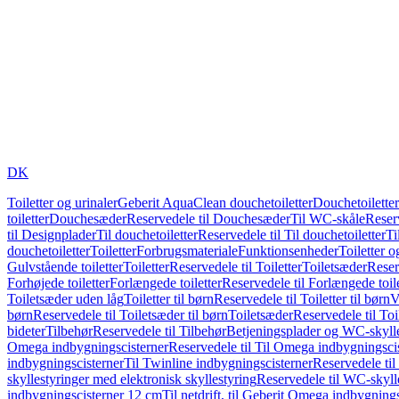
DK
Toiletter og urinaler
Geberit AquaClean douchetoiletter
Douchetoiletter
toiletter
Douchesæder
Reservedele til Douchesæder
Til WC-skåle
Reser
til Designplader
Til douchetoiletter
Reservedele til Til douchetoiletter
Ti
douchetoiletter
Toiletter
Forbrugsmateriale
Funktionsenheder
Toiletter o
Gulvstående toiletter
Toiletter
Reservedele til Toiletter
Toiletsæder
Reser
Forhøjede toiletter
Forlængede toiletter
Reservedele til Forlængede toile
Toiletsæder uden låg
Toiletter til børn
Reservedele til Toiletter til børn
V
børn
Reservedele til Toiletsæder til børn
Toiletsæder
Reservedele til To
bideter
Tilbehør
Reservedele til Tilbehør
Betjeningsplader og WC-skylle
Omega indbygningscisterner
Reservedele til Til Omega indbygningsci
indbygningscisterner
Til Twinline indbygningscisterner
Reservedele til
skyllestyringer med elektronisk skyllestyring
Reservedele til WC-skylle
indbygningscisterner 12 cm
Til netdrift, til Geberit Omega indbygning