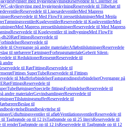
skyllestyringer med hygiejneskylning
Reservedele til Cisterner og
og WC-skyllestyring med hygiejneskylning
Reservedele til Tilbehør til
ædeventiler
Reservedele til Ligesædeventiler
Med Mapress
ninger
Reservedele til Med FlowFit pressetilslutninger
Med Mepla
ger
Tømningsventiler
Kugleventiler
Reservedele til Kugleventiler
Med
lutninger
Med Mapress pressetilslutninger
Reservedele til Med Mapress
ygning
Reservedele til Kugleventiler til indbygning
Med FlowFit
t-db20
Rør
Fittings
Reservedele til
Forbindelser
Reservedele til
dele til Overgange på andre materialer
Afløbstilslutninger
Reservedele
slag til rørbærere
Tætninger
Forbrugsmateriale
Geberit Silent-
vedele til Reduktioner
Renserør
Reservedele til
å andre
eservedele til Rør
Fittings
Reservedele til
enserør
Fittings SuperTube
Reservedele til Fittings
rvedele til Muffeforbindelser
Fastspændingsforbindelser
Overgange på
PE
Rør
Fittings
Reservedele til
SuperTube
Bøjninger
Specielle fittings
Forbindelser
Reservedele til
på andre materialer
Gevindsamlinger
Reservedele til
øjninger
Tilslutningsmuffer
Reservedele til
Rørbærere
Beslag til
ndbeskyttelse
Brandbeskyttelse til
inger
Udluftningsventiler til afløb
Ventilationsventiler
Reservedele til
til Tagbrønde op til 12 l/s
Tagbrønde op til 25 liter/s
Reservedele til
 til render
Tagbrønde op til 12 l/s
Reservedele til Tagbrønde op til 12