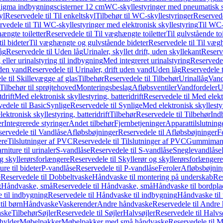
it Sigma indbygningscisterner 12 cm
WC-skyllestyringer med pneumatisk s
yl
Reservedele til Til enkeltskyl
Tilbehør til WC-skyllestyringer
Reservede
rvedele til Til WC-skyllestyringer med elektronisk skyllestyring
Til WC-
ængte toiletter
Reservedele til Til væghængte toiletter
Til gulvstående toi
il bideter
Til væghængte og gulvstående bideter
Reservedele til Til væg
åg
Reservedele til Uden låg
Urinaler, skyllet drift, uden skyllekant
Reserve
 eller urinalstyring til indbygning
Med integreret urinalstyring
Reservedel
uden vand
Reservedele til Urinaler, drift uden vand
Uden låg
Reservedele t
e til Skillevægge af glas
Tilbehør
Reservedele til Tilbehør
Urinallåg
Vand
Tilbehør til sprøjtehoved
Monteringsbeslag
Afløbsventiler
Vandfordeler
U
drift
Med elektronisk skyllestyring, batteridrift
Reservedele til Med elektr
edele til Basic
Synlige
Reservedele til Synlige
Med elektronisk skyllestyr
ektronisk skyllestyring, batteridrift
Tilbehør
Reservedele til Tilbehør
Ind
er
Integrerede styringer
Andet tilbehør
Fjernbetjeninger
Apparattilslutninger
ervedele til Vandlåse
Afløbsbøjninger
Reservedele til Afløbsbøjninger
F
ere
Tilslutninger af PVC
Reservedele til Tilslutninger af PVC
Gummimanc
niture til urinaler
S-vandlåse
Reservedele til S-vandlåse
Sneglevandlåse
g skyllerørsforlængere
Reservedele til Skyllerør og skyllerørsforlængere
re til bideter
P-vandlåse
Reservedele til P-vandlåse
Feroler
Afløbsbøjnin
e
Reservedele til Dobbeltvaske
Håndvaske til montering på underskab
Res
g
Håndvaske, små
Reservedele til Håndvaske, små
Håndvaske til bordpl
 til indbygning
Reservedele til Håndvaske til indbygning
Håndvaske til
il børn
Håndvaske
Vaskerender
Andre håndvaske
Reservedele til Andre
aske
Tilbehør
Søjler
Reservedele til Søjler
Halvsøjler
Reservedele til Halvs
ylder
Møbelpakker
Møbelpakker med små håndvaske
Reservedele til