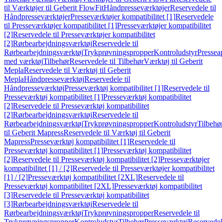
til Værktøjer til Geberit FlowFit
Håndpresseværktøjer
Reservedele til
Håndpresseværktøjer
Presseværktøjer kompatibilitet [1]
Reservedele
til Presseværktøjer kompatibilitet [1]
Presseværktøjer kompatibilitet
[2]
Reservedele til Presseværktøjer kompatibilitet
[2]
Rørbearbejdningsværktøj
Reservedele til
Rørbearbejdningsværktøj
Trykprøvningspropper
Kontroludstyr
Pressea
med værktøj
Tilbehør
Reservedele til Tilbehør
Værktøj til Geberit
Mepla
Reservedele til Værktøj til Geberit
Mepla
Håndpresseværktøj
Reservedele til
Håndpresseværktøj
Presseværktøj kompatibilitet [1]
Reservedele til
Presseværktøj kompatibilitet [1]
Presseværktøj kompatibilitet
[2]
Reservedele til Presseværktøj kompatibilitet
[2]
Rørbearbejdningsværktøj
Reservedele til
Rørbearbejdningsværktøj
Trykprøvningspropper
Kontroludstyr
Tilbehø
til Geberit Mapress
Reservedele til Værktøj til Geberit
Mapress
Presseværktøj kompatibilitet [1]
Reservedele til
Presseværktøj kompatibilitet [1]
Presseværktøj kompatibilitet
[2]
Reservedele til Presseværktøj kompatibilitet [2]
Presseværktøjer
kompatibilitet [1] / [2]
Reservedele til Presseværktøjer kompatibilitet
[1] / [2]
Presseværktøj kompatibilitet [2XL]
Reservedele til
Presseværktøj kompatibilitet [2XL]
Presseværktøj kompatibilitet
[3]
Reservedele til Presseværktøj kompatibilitet
[3]
Rørbearbejdningsværktøj
Reservedele til
Rørbearbejdningsværktøj
Trykprøvningspropper
Reservedele til
Trykprøvningspropper
Kontroludstyr
Tilbehør
Presseværktøj
Reservede