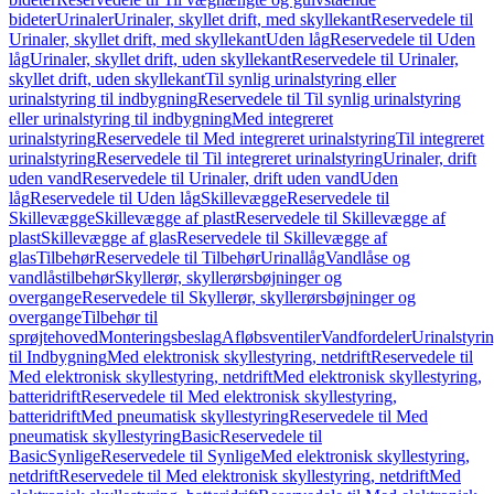
bideter
Urinaler
Urinaler, skyllet drift, med skyllekant
Reservedele til
Urinaler, skyllet drift, med skyllekant
Uden låg
Reservedele til Uden
låg
Urinaler, skyllet drift, uden skyllekant
Reservedele til Urinaler,
skyllet drift, uden skyllekant
Til synlig urinalstyring eller
urinalstyring til indbygning
Reservedele til Til synlig urinalstyring
eller urinalstyring til indbygning
Med integreret
urinalstyring
Reservedele til Med integreret urinalstyring
Til integreret
urinalstyring
Reservedele til Til integreret urinalstyring
Urinaler, drift
uden vand
Reservedele til Urinaler, drift uden vand
Uden
låg
Reservedele til Uden låg
Skillevægge
Reservedele til
Skillevægge
Skillevægge af plast
Reservedele til Skillevægge af
plast
Skillevægge af glas
Reservedele til Skillevægge af
glas
Tilbehør
Reservedele til Tilbehør
Urinallåg
Vandlåse og
vandlåstilbehør
Skyllerør, skyllerørsbøjninger og
overgange
Reservedele til Skyllerør, skyllerørsbøjninger og
overgange
Tilbehør til
sprøjtehoved
Monteringsbeslag
Afløbsventiler
Vandfordeler
Urinalstyri
til Indbygning
Med elektronisk skyllestyring, netdrift
Reservedele til
Med elektronisk skyllestyring, netdrift
Med elektronisk skyllestyring,
batteridrift
Reservedele til Med elektronisk skyllestyring,
batteridrift
Med pneumatisk skyllestyring
Reservedele til Med
pneumatisk skyllestyring
Basic
Reservedele til
Basic
Synlige
Reservedele til Synlige
Med elektronisk skyllestyring,
netdrift
Reservedele til Med elektronisk skyllestyring, netdrift
Med