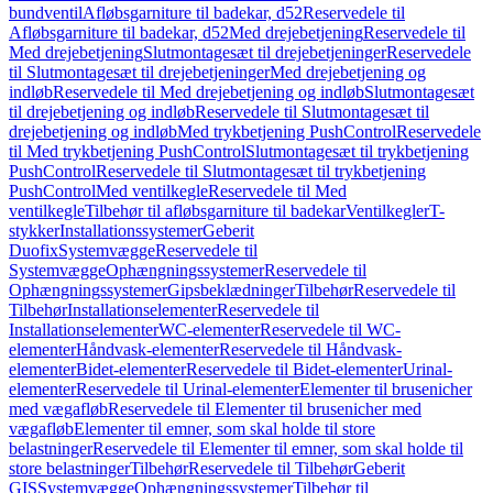
bundventil
Afløbsgarniture til badekar, d52
Reservedele til
Afløbsgarniture til badekar, d52
Med drejebetjening
Reservedele til
Med drejebetjening
Slutmontagesæt til drejebetjeninger
Reservedele
til Slutmontagesæt til drejebetjeninger
Med drejebetjening og
indløb
Reservedele til Med drejebetjening og indløb
Slutmontagesæt
til drejebetjening og indløb
Reservedele til Slutmontagesæt til
drejebetjening og indløb
Med trykbetjening PushControl
Reservedele
til Med trykbetjening PushControl
Slutmontagesæt til trykbetjening
PushControl
Reservedele til Slutmontagesæt til trykbetjening
PushControl
Med ventilkegle
Reservedele til Med
ventilkegle
Tilbehør til afløbsgarniture til badekar
Ventilkegler
T-
stykker
Installationssystemer
Geberit
Duofix
Systemvægge
Reservedele til
Systemvægge
Ophængningssystemer
Reservedele til
Ophængningssystemer
Gipsbeklædninger
Tilbehør
Reservedele til
Tilbehør
Installationselementer
Reservedele til
Installationselementer
WC-elementer
Reservedele til WC-
elementer
Håndvask-elementer
Reservedele til Håndvask-
elementer
Bidet-elementer
Reservedele til Bidet-elementer
Urinal-
elementer
Reservedele til Urinal-elementer
Elementer til brusenicher
med vægafløb
Reservedele til Elementer til brusenicher med
vægafløb
Elementer til emner, som skal holde til store
belastninger
Reservedele til Elementer til emner, som skal holde til
store belastninger
Tilbehør
Reservedele til Tilbehør
Geberit
GIS
Systemvægge
Ophængningssystemer
Tilbehør til