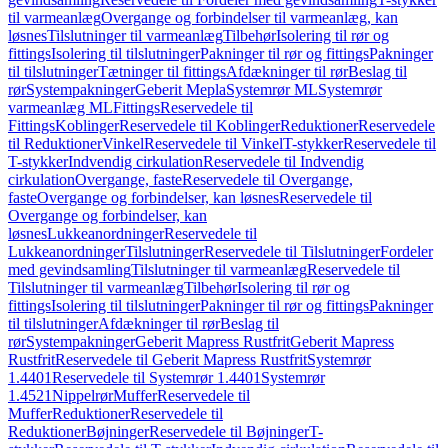
til varmeanlæg
Overgange og forbindelser til varmeanlæg, kan
løsnes
Tilslutninger til varmeanlæg
Tilbehør
Isolering til rør og
fittings
Isolering til tilslutninger
Pakninger til rør og fittings
Pakninger
til tilslutninger
Tætninger til fittings
Afdækninger til rør
Beslag til
rør
Systempakninger
Geberit Mepla
Systemrør ML
Systemrør
varmeanlæg ML
Fittings
Reservedele til
Fittings
Koblinger
Reservedele til Koblinger
Reduktioner
Reservedele
til Reduktioner
Vinkel
Reservedele til Vinkel
T-stykker
Reservedele til
T-stykker
Indvendig cirkulation
Reservedele til Indvendig
cirkulation
Overgange, faste
Reservedele til Overgange,
faste
Overgange og forbindelser, kan løsnes
Reservedele til
Overgange og forbindelser, kan
løsnes
Lukkeanordninger
Reservedele til
Lukkeanordninger
Tilslutninger
Reservedele til Tilslutninger
Fordeler
med gevindsamling
Tilslutninger til varmeanlæg
Reservedele til
Tilslutninger til varmeanlæg
Tilbehør
Isolering til rør og
fittings
Isolering til tilslutninger
Pakninger til rør og fittings
Pakninger
til tilslutninger
Afdækninger til rør
Beslag til
rør
Systempakninger
Geberit Mapress Rustfrit
Geberit Mapress
Rustfrit
Reservedele til Geberit Mapress Rustfrit
Systemrør
1.4401
Reservedele til Systemrør 1.4401
Systemrør
1.4521
Nippelrør
Muffer
Reservedele til
Muffer
Reduktioner
Reservedele til
Reduktioner
Bøjninger
Reservedele til Bøjninger
T-