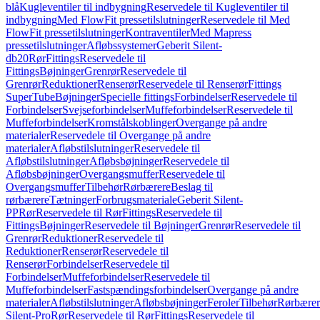
blå
Kugleventiler til indbygning
Reservedele til Kugleventiler til
indbygning
Med FlowFit pressetilslutninger
Reservedele til Med
FlowFit pressetilslutninger
Kontraventiler
Med Mapress
pressetilslutninger
Afløbssystemer
Geberit Silent-
db20
Rør
Fittings
Reservedele til
Fittings
Bøjninger
Grenrør
Reservedele til
Grenrør
Reduktioner
Renserør
Reservedele til Renserør
Fittings
SuperTube
Bøjninger
Specielle fittings
Forbindelser
Reservedele til
Forbindelser
Svejseforbindelser
Muffeforbindelser
Reservedele til
Muffeforbindelser
Kromstålskoblinger
Overgange på andre
materialer
Reservedele til Overgange på andre
materialer
Afløbstilslutninger
Reservedele til
Afløbstilslutninger
Afløbsbøjninger
Reservedele til
Afløbsbøjninger
Overgangsmuffer
Reservedele til
Overgangsmuffer
Tilbehør
Rørbærere
Beslag til
rørbærere
Tætninger
Forbrugsmateriale
Geberit Silent-
PP
Rør
Reservedele til Rør
Fittings
Reservedele til
Fittings
Bøjninger
Reservedele til Bøjninger
Grenrør
Reservedele til
Grenrør
Reduktioner
Reservedele til
Reduktioner
Renserør
Reservedele til
Renserør
Forbindelser
Reservedele til
Forbindelser
Muffeforbindelser
Reservedele til
Muffeforbindelser
Fastspændingsforbindelser
Overgange på andre
materialer
Afløbstilslutninger
Afløbsbøjninger
Feroler
Tilbehør
Rørbærer
Silent-Pro
Rør
Reservedele til Rør
Fittings
Reservedele til