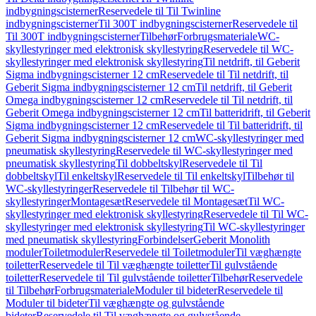
indbygningscisterner
Reservedele til Til Twinline
indbygningscisterner
Til 300T indbygningscisterner
Reservedele til
Til 300T indbygningscisterner
Tilbehør
Forbrugsmateriale
WC-
skyllestyringer med elektronisk skyllestyring
Reservedele til WC-
skyllestyringer med elektronisk skyllestyring
Til netdrift, til Geberit
Sigma indbygningscisterner 12 cm
Reservedele til Til netdrift, til
Geberit Sigma indbygningscisterner 12 cm
Til netdrift, til Geberit
Omega indbygningscisterner 12 cm
Reservedele til Til netdrift, til
Geberit Omega indbygningscisterner 12 cm
Til batteridrift, til Geberit
Sigma indbygningscisterner 12 cm
Reservedele til Til batteridrift, til
Geberit Sigma indbygningscisterner 12 cm
WC-skyllestyringer med
pneumatisk skyllestyring
Reservedele til WC-skyllestyringer med
pneumatisk skyllestyring
Til dobbeltskyl
Reservedele til Til
dobbeltskyl
Til enkeltskyl
Reservedele til Til enkeltskyl
Tilbehør til
WC-skyllestyringer
Reservedele til Tilbehør til WC-
skyllestyringer
Montagesæt
Reservedele til Montagesæt
Til WC-
skyllestyringer med elektronisk skyllestyring
Reservedele til Til WC-
skyllestyringer med elektronisk skyllestyring
Til WC-skyllestyringer
med pneumatisk skyllestyring
Forbindelser
Geberit Monolith
moduler
Toiletmoduler
Reservedele til Toiletmoduler
Til væghængte
toiletter
Reservedele til Til væghængte toiletter
Til gulvstående
toiletter
Reservedele til Til gulvstående toiletter
Tilbehør
Reservedele
til Tilbehør
Forbrugsmateriale
Moduler til bideter
Reservedele til
Moduler til bideter
Til væghængte og gulvstående
bideter
Reservedele til Til væghængte og gulvstående