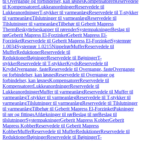
til Overgange og forbindelser, kan løsnes
Kompensatorer
Reservedele
til Kompensatorer
Lukkeanordninger
Reservedele til
Lukkeanordninger
T-stykker til varmeanlæg
Reservedele til T-stykker
til varmeanlæg
Tilslutninger til varmeanlæg
Reservedele til
Tilslutninger til varmeanlæg
Tilbehør til Geberit Mapress
Therm
Beskyttelseskapper til rørender
Systempakninger
Beslag til
rør
Geberit Mapress El-Forzinket
Geberit Mapress El-
Forzinket
Reservedele til Geberit Mapress El-Forzinket
Systemrør
1.0034
Systemrør 1.0215
Nippelrør
Muffer
Reservedele til
Muffer
Reduktioner
Reservedele til
Reduktioner
Bøjninger
Reservedele til Bøjninger
T-
stykker
Reservedele til T-stykker
Kryds
Reservedele til
Kryds
Overgange, faste
Reservedele til Overgange, faste
Overgange
og forbindelser, kan løsnes
Reservedele til Overgange og
forbindelser, kan løsnes
Kompensatorer
Reservedele til
Kompensatorer
Lukkeanordninger
Reservedele til
Lukkeanordninger
Muffer til varmeanlæg
Reservedele til Muffer til
varmeanlæg
T-stykker til varmeanlæg
Reservedele til T-stykker til
varmeanlæg
Tilslutninger til varmeanlæg
Reservedele til Tilslutninger
til varmeanlæg
Tilbehør til Geberit Mapress El-Forzinket
Pakninger
til rør og fittings
Afdækninger til rør
Beslag til rør
Beslag til
tilslutninger
Systempakninger
Geberit Mapress Kobber
Geberit
Mapress Kobber
Reservedele til Geberit Mapress
Kobber
Muffer
Reservedele til Muffer
Reduktioner
Reservedele til
Reduktioner
Bøjninger
Reservedele til Bøjninger
T-