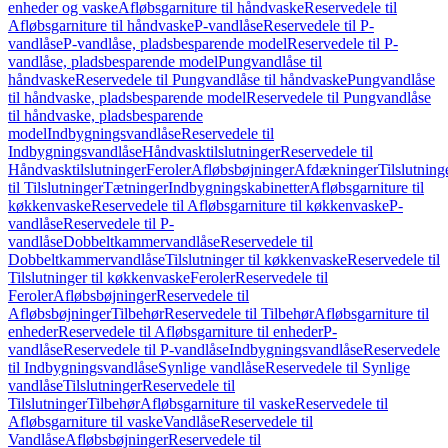
enheder og vaske
Afløbsgarniture til håndvaske
Reservedele til
Afløbsgarniture til håndvaske
P-vandlåse
Reservedele til P-
vandlåse
P-vandlåse, pladsbesparende model
Reservedele til P-
vandlåse, pladsbesparende model
Pungvandlåse til
håndvaske
Reservedele til Pungvandlåse til håndvaske
Pungvandlåse
til håndvaske, pladsbesparende model
Reservedele til Pungvandlåse
til håndvaske, pladsbesparende
model
Indbygningsvandlåse
Reservedele til
Indbygningsvandlåse
Håndvasktilslutninger
Reservedele til
Håndvasktilslutninger
Feroler
Afløbsbøjninger
Afdækninger
Tilslutning
til Tilslutninger
Tætninger
Indbygningskabinetter
Afløbsgarniture til
køkkenvaske
Reservedele til Afløbsgarniture til køkkenvaske
P-
vandlåse
Reservedele til P-
vandlåse
Dobbeltkammervandlåse
Reservedele til
Dobbeltkammervandlåse
Tilslutninger til køkkenvaske
Reservedele til
Tilslutninger til køkkenvaske
Feroler
Reservedele til
Feroler
Afløbsbøjninger
Reservedele til
Afløbsbøjninger
Tilbehør
Reservedele til Tilbehør
Afløbsgarniture til
enheder
Reservedele til Afløbsgarniture til enheder
P-
vandlåse
Reservedele til P-vandlåse
Indbygningsvandlåse
Reservedele
til Indbygningsvandlåse
Synlige vandlåse
Reservedele til Synlige
vandlåse
Tilslutninger
Reservedele til
Tilslutninger
Tilbehør
Afløbsgarniture til vaske
Reservedele til
Afløbsgarniture til vaske
Vandlåse
Reservedele til
Vandlåse
Afløbsbøjninger
Reservedele til