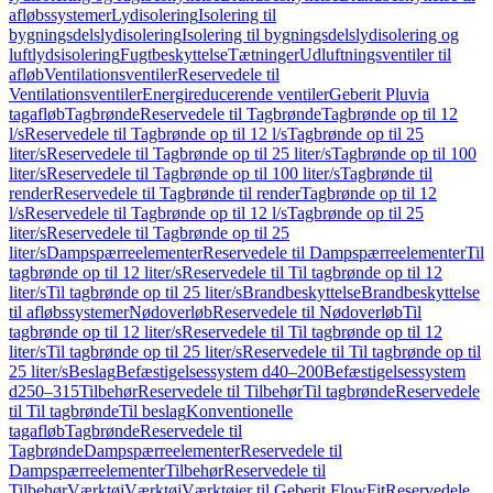
afløbssystemer
Lydisolering
Isolering til
bygningsdelslydisolering
Isolering til bygningsdelslydisolering og
luftlydsisolering
Fugtbeskyttelse
Tætninger
Udluftningsventiler til
afløb
Ventilationsventiler
Reservedele til
Ventilationsventiler
Energireducerende ventiler
Geberit Pluvia
tagafløb
Tagbrønde
Reservedele til Tagbrønde
Tagbrønde op til 12
l/s
Reservedele til Tagbrønde op til 12 l/s
Tagbrønde op til 25
liter/s
Reservedele til Tagbrønde op til 25 liter/s
Tagbrønde op til 100
liter/s
Reservedele til Tagbrønde op til 100 liter/s
Tagbrønde til
render
Reservedele til Tagbrønde til render
Tagbrønde op til 12
l/s
Reservedele til Tagbrønde op til 12 l/s
Tagbrønde op til 25
liter/s
Reservedele til Tagbrønde op til 25
liter/s
Dampspærreelementer
Reservedele til Dampspærreelementer
Til
tagbrønde op til 12 liter/s
Reservedele til Til tagbrønde op til 12
liter/s
Til tagbrønde op til 25 liter/s
Brandbeskyttelse
Brandbeskyttelse
til afløbssystemer
Nødoverløb
Reservedele til Nødoverløb
Til
tagbrønde op til 12 liter/s
Reservedele til Til tagbrønde op til 12
liter/s
Til tagbrønde op til 25 liter/s
Reservedele til Til tagbrønde op til
25 liter/s
Beslag
Befæstigelsessystem d40–200
Befæstigelsessystem
d250–315
Tilbehør
Reservedele til Tilbehør
Til tagbrønde
Reservedele
til Til tagbrønde
Til beslag
Konventionelle
tagafløb
Tagbrønde
Reservedele til
Tagbrønde
Dampspærreelementer
Reservedele til
Dampspærreelementer
Tilbehør
Reservedele til
Tilbehør
Værktøj
Værktøj
Værktøjer til Geberit FlowFit
Reservedele