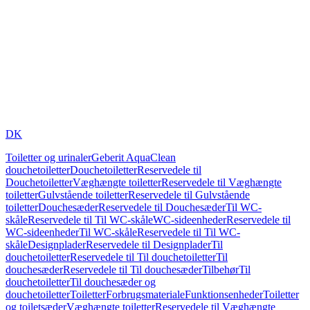
DK
Toiletter og urinaler
Geberit AquaClean
douchetoiletter
Douchetoiletter
Reservedele til
Douchetoiletter
Væghængte toiletter
Reservedele til Væghængte
toiletter
Gulvstående toiletter
Reservedele til Gulvstående
toiletter
Douchesæder
Reservedele til Douchesæder
Til WC-
skåle
Reservedele til Til WC-skåle
WC-sideenheder
Reservedele til
WC-sideenheder
Til WC-skåle
Reservedele til Til WC-
skåle
Designplader
Reservedele til Designplader
Til
douchetoiletter
Reservedele til Til douchetoiletter
Til
douchesæder
Reservedele til Til douchesæder
Tilbehør
Til
douchetoiletter
Til douchesæder og
douchetoiletter
Toiletter
Forbrugsmateriale
Funktionsenheder
Toiletter
og toiletsæder
Væghængte toiletter
Reservedele til Væghængte