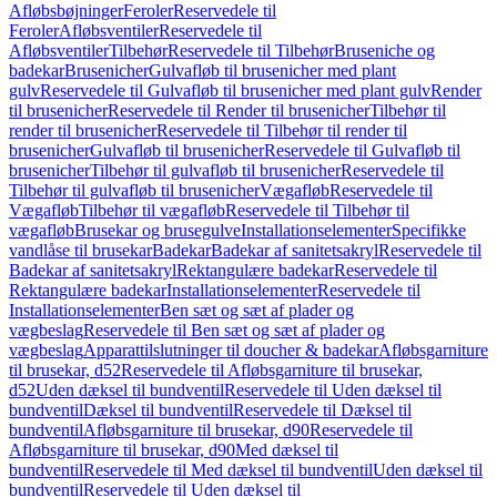
Afløbsbøjninger
Feroler
Reservedele til
Feroler
Afløbsventiler
Reservedele til
Afløbsventiler
Tilbehør
Reservedele til Tilbehør
Bruseniche og
badekar
Brusenicher
Gulvafløb til brusenicher med plant
gulv
Reservedele til Gulvafløb til brusenicher med plant gulv
Render
til brusenicher
Reservedele til Render til brusenicher
Tilbehør til
render til brusenicher
Reservedele til Tilbehør til render til
brusenicher
Gulvafløb til brusenicher
Reservedele til Gulvafløb til
brusenicher
Tilbehør til gulvafløb til brusenicher
Reservedele til
Tilbehør til gulvafløb til brusenicher
Vægafløb
Reservedele til
Vægafløb
Tilbehør til vægafløb
Reservedele til Tilbehør til
vægafløb
Brusekar og brusegulve
Installationselementer
Specifikke
vandlåse til brusekar
Badekar
Badekar af sanitetsakryl
Reservedele til
Badekar af sanitetsakryl
Rektangulære badekar
Reservedele til
Rektangulære badekar
Installationselementer
Reservedele til
Installationselementer
Ben sæt og sæt af plader og
vægbeslag
Reservedele til Ben sæt og sæt af plader og
vægbeslag
Apparattilslutninger til doucher & badekar
Afløbsgarniture
til brusekar, d52
Reservedele til Afløbsgarniture til brusekar,
d52
Uden dæksel til bundventil
Reservedele til Uden dæksel til
bundventil
Dæksel til bundventil
Reservedele til Dæksel til
bundventil
Afløbsgarniture til brusekar, d90
Reservedele til
Afløbsgarniture til brusekar, d90
Med dæksel til
bundventil
Reservedele til Med dæksel til bundventil
Uden dæksel til
bundventil
Reservedele til Uden dæksel til