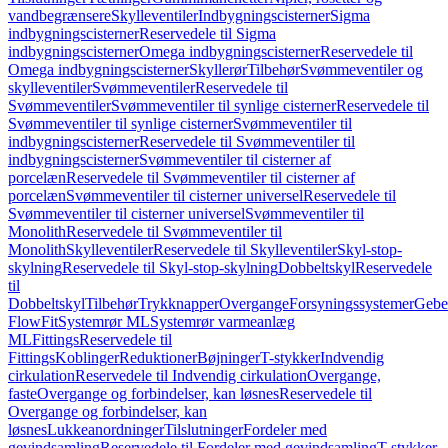
vandbegrænsere
Skylleventiler
Indbygningscisterner
Sigma
indbygningscisterner
Reservedele til Sigma
indbygningscisterner
Omega indbygningscisterner
Reservedele til
Omega indbygningscisterner
Skyllerør
Tilbehør
Svømmeventiler og
skylleventiler
Svømmeventiler
Reservedele til
Svømmeventiler
Svømmeventiler til synlige cisterner
Reservedele til
Svømmeventiler til synlige cisterner
Svømmeventiler til
indbygningscisterner
Reservedele til Svømmeventiler til
indbygningscisterner
Svømmeventiler til cisterner af
porcelæn
Reservedele til Svømmeventiler til cisterner af
porcelæn
Svømmeventiler til cisterner universel
Reservedele til
Svømmeventiler til cisterner universel
Svømmeventiler til
Monolith
Reservedele til Svømmeventiler til
Monolith
Skylleventiler
Reservedele til Skylleventiler
Skyl-stop-
skylning
Reservedele til Skyl-stop-skylning
Dobbeltskyl
Reservedele
til
Dobbeltskyl
Tilbehør
Trykknapper
Overgange
Forsyningssystemer
Geber
FlowFit
Systemrør ML
Systemrør varmeanlæg
ML
Fittings
Reservedele til
Fittings
Koblinger
Reduktioner
Bøjninger
T-stykker
Indvendig
cirkulation
Reservedele til Indvendig cirkulation
Overgange,
faste
Overgange og forbindelser, kan løsnes
Reservedele til
Overgange og forbindelser, kan
løsnes
Lukkeanordninger
Tilslutninger
Fordeler med
gevindsamling
Reservedele til Fordeler med gevindsamling
T-stykker