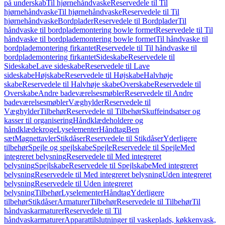
på underskab
Til hjørnehåndvaske
Reservedele til Til
hjørnehåndvaske
Til hjørnehåndvaske
Reservedele til Til
hjørnehåndvaske
Bordplader
Reservedele til Bordplader
Til
håndvaske til bordplademontering bowle formet
Reservedele til Til
håndvaske til bordplademontering bowle formet
Til håndvaske til
bordplademontering firkantet
Reservedele til Til håndvaske til
bordplademontering firkantet
Sideskabe
Reservedele til
Sideskabe
Lave sideskabe
Reservedele til Lave
sideskabe
Højskabe
Reservedele til Højskabe
Halvhøje
skabe
Reservedele til Halvhøje skabe
Overskabe
Reservedele til
Overskabe
Andre badeværelsesmøbler
Reservedele til Andre
badeværelsesmøbler
Væghylder
Reservedele til
Væghylder
Tilbehør
Reservedele til Tilbehør
Skuffeindsatser og
kasser til organisering
Håndklædeholdere og
håndklædekroge
Lyselementer
Håndtag
Ben
sæt
Magnettavler
Stikdåser
Reservedele til Stikdåser
Yderligere
tilbehør
Spejle og spejlskabe
Spejle
Reservedele til Spejle
Med
integreret belysning
Reservedele til Med integreret
belysning
Spejlskabe
Reservedele til Spejlskabe
Med integreret
belysning
Reservedele til Med integreret belysning
Uden integreret
belysning
Reservedele til Uden integreret
belysning
Tilbehør
Lyselementer
Håndtag
Yderligere
tilbehør
Stikdåser
Armaturer
Tilbehør
Reservedele til Tilbehør
Til
håndvaskarmaturer
Reservedele til Til
håndvaskarmaturer
Apparattilslutninger til vaskeplads, køkkenvask,