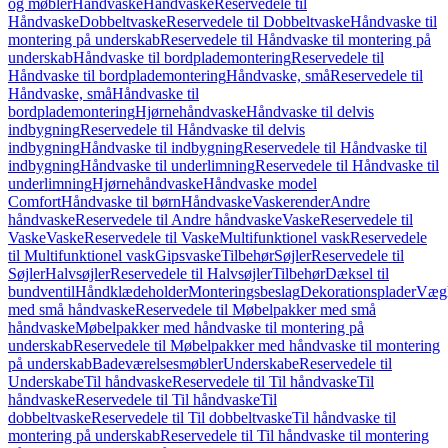
og møbler
Håndvaske
Håndvaske
Reservedele til
Håndvaske
Dobbeltvaske
Reservedele til Dobbeltvaske
Håndvaske til
montering på underskab
Reservedele til Håndvaske til montering på
underskab
Håndvaske til bordplademontering
Reservedele til
Håndvaske til bordplademontering
Håndvaske, små
Reservedele til
Håndvaske, små
Håndvaske til
bordplademontering
Hjørnehåndvaske
Håndvaske til delvis
indbygning
Reservedele til Håndvaske til delvis
indbygning
Håndvaske til indbygning
Reservedele til Håndvaske til
indbygning
Håndvaske til underlimning
Reservedele til Håndvaske til
underlimning
Hjørnehåndvaske
Håndvaske model
Comfort
Håndvaske til børn
Håndvaske
Vaskerender
Andre
håndvaske
Reservedele til Andre håndvaske
Vaske
Reservedele til
Vaske
Vaske
Reservedele til Vaske
Multifunktionel vask
Reservedele
til Multifunktionel vask
Gipsvaske
Tilbehør
Søjler
Reservedele til
Søjler
Halvsøjler
Reservedele til Halvsøjler
Tilbehør
Dæksel til
bundventil
Håndklædeholder
Monteringsbeslag
Dekorationsplader
Vægh
med små håndvaske
Reservedele til Møbelpakker med små
håndvaske
Møbelpakker med håndvaske til montering på
underskab
Reservedele til Møbelpakker med håndvaske til montering
på underskab
Badeværelsesmøbler
Underskabe
Reservedele til
Underskabe
Til håndvaske
Reservedele til Til håndvaske
Til
håndvaske
Reservedele til Til håndvaske
Til
dobbeltvaske
Reservedele til Til dobbeltvaske
Til håndvaske til
montering på underskab
Reservedele til Til håndvaske til montering