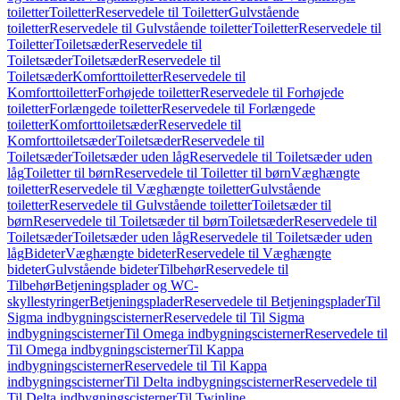
toiletter
Toiletter
Reservedele til Toiletter
Gulvstående
toiletter
Reservedele til Gulvstående toiletter
Toiletter
Reservedele til
Toiletter
Toiletsæder
Reservedele til
Toiletsæder
Toiletsæder
Reservedele til
Toiletsæder
Komforttoiletter
Reservedele til
Komforttoiletter
Forhøjede toiletter
Reservedele til Forhøjede
toiletter
Forlængede toiletter
Reservedele til Forlængede
toiletter
Komforttoiletsæder
Reservedele til
Komforttoiletsæder
Toiletsæder
Reservedele til
Toiletsæder
Toiletsæder uden låg
Reservedele til Toiletsæder uden
låg
Toiletter til børn
Reservedele til Toiletter til børn
Væghængte
toiletter
Reservedele til Væghængte toiletter
Gulvstående
toiletter
Reservedele til Gulvstående toiletter
Toiletsæder til
børn
Reservedele til Toiletsæder til børn
Toiletsæder
Reservedele til
Toiletsæder
Toiletsæder uden låg
Reservedele til Toiletsæder uden
låg
Bideter
Væghængte bideter
Reservedele til Væghængte
bideter
Gulvstående bideter
Tilbehør
Reservedele til
Tilbehør
Betjeningsplader og WC-
skyllestyringer
Betjeningsplader
Reservedele til Betjeningsplader
Til
Sigma indbygningscisterner
Reservedele til Til Sigma
indbygningscisterner
Til Omega indbygningscisterner
Reservedele til
Til Omega indbygningscisterner
Til Kappa
indbygningscisterner
Reservedele til Til Kappa
indbygningscisterner
Til Delta indbygningscisterner
Reservedele til
Til Delta indbygningscisterner
Til Twinline