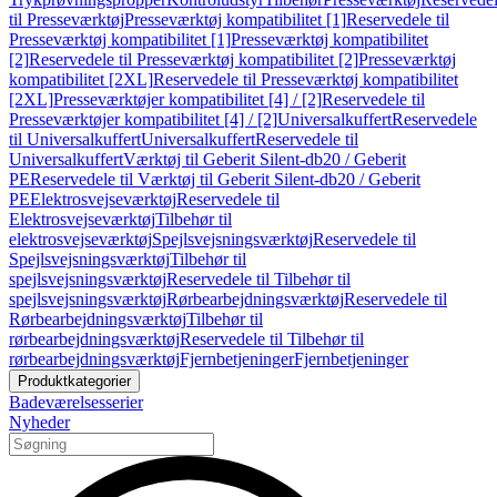
til Presseværktøj
Presseværktøj kompatibilitet [1]
Reservedele til
Presseværktøj kompatibilitet [1]
Presseværktøj kompatibilitet
[2]
Reservedele til Presseværktøj kompatibilitet [2]
Presseværktøj
kompatibilitet [2XL]
Reservedele til Presseværktøj kompatibilitet
[2XL]
Presseværktøjer kompatibilitet [4] / [2]
Reservedele til
Presseværktøjer kompatibilitet [4] / [2]
Universalkuffert
Reservedele
til Universalkuffert
Universalkuffert
Reservedele til
Universalkuffert
Værktøj til Geberit Silent-db20 / Geberit
PE
Reservedele til Værktøj til Geberit Silent-db20 / Geberit
PE
Elektrosvejseværktøj
Reservedele til
Elektrosvejseværktøj
Tilbehør til
elektrosvejseværktøj
Spejlsvejsningsværktøj
Reservedele til
Spejlsvejsningsværktøj
Tilbehør til
spejlsvejsningsværktøj
Reservedele til Tilbehør til
spejlsvejsningsværktøj
Rørbearbejdningsværktøj
Reservedele til
Rørbearbejdningsværktøj
Tilbehør til
rørbearbejdningsværktøj
Reservedele til Tilbehør til
rørbearbejdningsværktøj
Fjernbetjeninger
Fjernbetjeninger
Produktkategorier
Badeværelsesserier
Nyheder