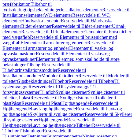
præfabrikation
Tilbehør til
lydisolering
Gipsbeklædninger
Installationselementer
Reservedele til
Installationselementer
WC-elementer
Reservedele til WC-
elementer
Håndvask-elementer
Reservedele til Håndvask-
elementer
Bidet-elementer
Reservedele til Bidet-elementer
Urinal-
elementer
Reservedele til Urinal-elementer
Elementer til brusenicher
med vægafløb
Reservedele til Elementer til brusenicher med
vægafløb
Elementer til armaturer og enheder
Reservedele til
Elementer til armaturer og enheder
Elementer til vaske- og
opvaskemaskiner
Reservedele til Elementer til vaske- og
opvaskemaskiner
Elementer til emner, som skal holde til store
belastninger
Tilbehør
Reservedele til
Tilbehør
Installationsmoduler
Reservedele til
Installationsmoduler
Moduler til toiletter
Reservedele til Moduler til
toiletter
Gipsbeklædninger
Tilbehør
Reservedele til Tilbehør
Til
systemvægge
Reservedele til Til systemvægge
Til
forsyningssystemer
Til afløb
Synlige cisterner
Synlige cisterner til
toiletter, i plast
Reservedele til Synlige cisterner til toiletter, i
plast
Påsat
Reservedele til Påsat
Højthængende
Reservedele til
Højthængende
Lavt- og højthængende
Reservedele til Lavt- og
højthængende
Skyllerør til synlige cisterner
Reservedele til Skyllerør
til synlige cisterner
Højthængende
Reservedele til
Højthængende
Lavt- og højthængende
Tilbehør
Reservedele til
Tilbehør
Tilslutninger
Reservedele til
Tilslutninger
Tætninger
Gummimanchetter
Nipler, rosetter og