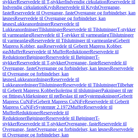
stykker
Reservedele til T-stykker
Indvendig cirkulation
Reservedele til
Indvendig cirkulation
Kryds
Reservedele til Kryds
Overgange,
faste
Reservedele til Overgange, faste
Overgange og forbindelser, kan
løsnes
Reservedele til Overgange og forbindelser, kan
løsnes
Lukkeanordninger
Reservedele til
Lukkeanordninger
Tilslutninger
Reservedele til Tilslutninger
T-stykker
til varmeanlæg
Reservedele til T-stykker til varmeanlæg
Tilslutninger
til varmeanlæg
Reservedele til Tilslutninger til varmeanlæg
Geberit
Mapress Kobber, gas
Reservedele til Geberit Mapress Kobber,
gas
Muffer
Reservedele til Muffer
Reduktioner
Reservedele til
Reduktioner
Bøjninger
Reservedele til Bøjninger
T-
stykker
Reservedele til T-stykker
Overgange, faste
Reservedele til
Overgange, faste
Overgange og forbindelser, kan løsnes
Reservedele
til Overgange og forbindelser, kan
løsnes
Lukkeanordninger
Reservedele til
Lukkeanordninger
Tilslutninger
Reservedele til Tilslutninger
Tilbehør
til Geberit Mapress Kobber
Isolering til tilslutninger
Pakninger til rør
og fittings
Afdækninger til rør
Beslag til rør
Systempakninger
Geberit
Mapress CuNiFe
Geberit Mapress CuNiFe
Reservedele til Geberit
Mapress CuNiFe
Systemrør 2.1972
Muffer
Reservedele til
Muffer
Reduktioner
Reservedele til
Reduktioner
Bøjninger
Reservedele til Bøjninger
T-
stykker
Reservedele til T-stykker
Overgange, faste
Reservedele til
Overgange, faste
Overgange og forbindelser, kan løsnes
Reservedele
til Overgange og forbindelser, kan