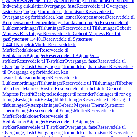
stykker
Reservedele til T-stykker
Indvendig cirkulation
Reservedele til
Indvendig cirkulation
Overgange, faste
Reservedele til Overgange,
faste
Overgange og forbindelser, kan løsnes
Reservedele til
Overgange og forbindelser, kan løsnes
Kompensatorer
Reservedele til
Kompensatorer
Gennemføringer
Lukkeanordninger
Reservedele til
Lukkeanordninger
Tilslutninger
Reservedele til Tilslutninger
Geberit
Mapress Rustfrit, gas
Reservedele til Geberit Mapress Rustfrit,
gas
Systemrør 1.4401
Reservedele til Systemrør
1.4401
Nippelrør
Muffer
Reservedele til
Muffer
Reduktioner
Reservedele til
Reduktioner
Bøjninger
Reservedele til Bøjninger
T-
stykker
Reservedele til T-stykker
Overgange, faste
Reservedele til
Overgange, faste
Overgange og forbindelser, kan løsnes
Reservedele
til Overgange og forbindelser, kan
løsnes
Lukkeanordninger
Reservedele til
Lukkeanordninger
Tilslutninger
Reservedele til Tilslutninger
Tilbehør
til Geberit Mapress Rustfrit
Reservedele til Tilbehør til Geberit
Mapress Rustfrit
Beskyttelseskapper til rørender
Pakninger til rør og
fittings
Beslag til rør
Beslag til tilslutninger
Reservedele til Beslag til
tilslutninger
Systempakninger
Geberit Mapress Therm
Systemrør
Therm
Fittings
Reservedele til Fittings
Muffer
Reservedele til
Muffer
Reduktioner
Reservedele til
Reduktioner
Bøjninger
Reservedele til Bøjninger
T-
stykker
Reservedele til T-stykker
Overgange, faste
Reservedele til
Overgange, faste
Overgange og forbindelser, kan løsnes
Reservedele