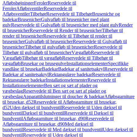
Afløbsbøjninger
Feroler
Reservedele til
Feroler
Afløbsventiler
Reservedele til
Afløbsventiler
Tilbehør
Reservedele til Tilbehør
Bruseniche og
badekar
Brusenicher
Gulvafløb til brusenicher med plant
gulv
Reservedele til Gulvafløb til brusenicher med plant gulv
Render
til brusenicher
Reservedele til Render til brusenicher
Tilbehør til
render til brusenicher
Reservedele til Tilbehør til render til
brusenicher
Gulvafløb til brusenicher
Reservedele til Gulvafløb til
brusenicher
Tilbehør til gulvafløb til brusenicher
Reservedele til
Tilbehør til gulvafløb til brusenicher
Vægafløb
Reservedele til
Vægafløb
Tilbehør til vægafløb
Reservedele til Tilbehør til
vægafløb
Brusekar og brusegulve
Installationselementer
Specifikke
vandlåse til brusekar
Badekar
Badekar af sanitetsakryl
Reservedele til
Badekar af sanitetsakryl
Rektangulære badekar
Reservedele til
Rektangulære badekar
Installationselementer
Reservedele til
Installationselementer
Ben sæt og sæt af plader og
vægbeslag
Reservedele til Ben sæt og sæt af plader og
vægbeslag
Apparattilslutninger til doucher & badekar
Afløbsgarniture
til brusekar, d52
Reservedele til Afløbsgarniture til brusekar,
d52
Uden dæksel til bundventil
Reservedele til Uden dæksel til
bundventil
Dæksel til bundventil
Reservedele til Dæksel til
bundventil
Afløbsgarniture til brusekar, d90
Reservedele til
Afløbsgarniture til brusekar, d90
Med dæksel til
bundventil
Reservedele til Med dæksel til bundventil
Uden dæksel til
bundventil
Reservedele til Uden dæksel til