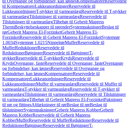
til Overgange og forbindelser, kan løsnes
Kompensatorer
Reservedele
til Kompensatorer
Lukkeanordninger
Reservedele til
Lukkeanordninger
T-stykker til varmeanlæg
Reservedele til T-stykker
til varmeanlæg
Tilslutninger til varmeanlæg
Reservedele til
Tilslutninger til varmeanlæg
Tilbehør til Geberit Mapress
Therm
Beskyttelseskapper til rørender
Systempakninger
Beslag til
rør
Geberit Mapress El-Forzinket
Geberit Mapress El-
Forzinket
Reservedele til Geberit Mapress El-Forzinket
Systemrør
1.0034
Systemrør 1.0215
Nippelrør
Muffer
Reservedele til
Muffer
Reduktioner
Reservedele til
Reduktioner
Bøjninger
Reservedele til Bøjninger
T-
stykker
Reservedele til T-stykker
Kryds
Reservedele til
Kryds
Overgange, faste
Reservedele til Overgange, faste
Overgange
og forbindelser, kan løsnes
Reservedele til Overgange og
forbindelser, kan løsnes
Kompensatorer
Reservedele til
Kompensatorer
Lukkeanordninger
Reservedele til
Lukkeanordninger
Muffer til varmeanlæg
Reservedele til Muffer til
varmeanlæg
T-stykker til varmeanlæg
Reservedele til T-stykker til
varmeanlæg
Tilslutninger til varmeanlæg
Reservedele til Tilslutninger
til varmeanlæg
Tilbehør til Geberit Mapress El-Forzinket
Pakninger
til rør og fittings
Afdækninger til rør
Beslag til rør
Beslag til
tilslutninger
Systempakninger
Geberit Mapress Kobber
Geberit
Mapress Kobber
Reservedele til Geberit Mapress
Kobber
Muffer
Reservedele til Muffer
Reduktioner
Reservedele til
Reduktioner
Bøjninger
Reservedele til Bøjninger
T-