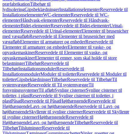
præfabrikation
Tilbehør til
lydisolering
Gipsbeklædninger
Installationselementer
Reservedele til
Installationselementer
WC-elementer
Reservedele til WC-
elementer
Håndvask-elementer
Reservedele til Håndvask-
elementer
Bidet-elementer
Reservedele til Bidet-elementer
Urinal-
elementer
Reservedele til Urinal-elementer
Elementer til brusenicher
med vægafløb
Reservedele til Elementer til brusenicher med
vægafløb
Elementer til armaturer og enheder
Reservedele til
Elementer til armaturer og enheder
Elementer til vaske- og
opvaskemaskiner
Reservedele til Elementer til vaske- og
opvaskemaskiner
Elementer til emner, som skal holde til store
belastninger
Tilbehør
Reservedele til
Tilbehør
Installationsmoduler
Reservedele til
Installationsmoduler
Moduler til toiletter
Reservedele til Moduler til
toiletter
Gipsbeklædninger
Tilbehør
Reservedele til Tilbehør
Til
systemvægge
Reservedele til Til systemvægge
Til
forsyningssystemer
Til afløb
Synlige cisterner
Synlige cisterner til
toiletter, i plast
Reservedele til Synlige cisterner til toiletter, i
plast
Påsat
Reservedele til Påsat
Højthængende
Reservedele til
Højthængende
Lavt- og højthængende
Reservedele til Lavt- og
højthængende
Skyllerør til synlige cisterner
Reservedele til Skyllerør
til synlige cisterner
Højthængende
Reservedele til
Højthængende
Lavt- og højthængende
Tilbehør
Reservedele til
Tilbehør
Tilslutninger
Reservedele til
Tilslutninger
Tætninger
Gummimanchetter
Nipler, rosetter og