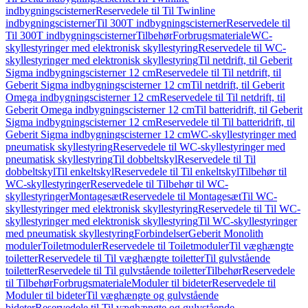
indbygningscisterner
Reservedele til Til Twinline
indbygningscisterner
Til 300T indbygningscisterner
Reservedele til
Til 300T indbygningscisterner
Tilbehør
Forbrugsmateriale
WC-
skyllestyringer med elektronisk skyllestyring
Reservedele til WC-
skyllestyringer med elektronisk skyllestyring
Til netdrift, til Geberit
Sigma indbygningscisterner 12 cm
Reservedele til Til netdrift, til
Geberit Sigma indbygningscisterner 12 cm
Til netdrift, til Geberit
Omega indbygningscisterner 12 cm
Reservedele til Til netdrift, til
Geberit Omega indbygningscisterner 12 cm
Til batteridrift, til Geberit
Sigma indbygningscisterner 12 cm
Reservedele til Til batteridrift, til
Geberit Sigma indbygningscisterner 12 cm
WC-skyllestyringer med
pneumatisk skyllestyring
Reservedele til WC-skyllestyringer med
pneumatisk skyllestyring
Til dobbeltskyl
Reservedele til Til
dobbeltskyl
Til enkeltskyl
Reservedele til Til enkeltskyl
Tilbehør til
WC-skyllestyringer
Reservedele til Tilbehør til WC-
skyllestyringer
Montagesæt
Reservedele til Montagesæt
Til WC-
skyllestyringer med elektronisk skyllestyring
Reservedele til Til WC-
skyllestyringer med elektronisk skyllestyring
Til WC-skyllestyringer
med pneumatisk skyllestyring
Forbindelser
Geberit Monolith
moduler
Toiletmoduler
Reservedele til Toiletmoduler
Til væghængte
toiletter
Reservedele til Til væghængte toiletter
Til gulvstående
toiletter
Reservedele til Til gulvstående toiletter
Tilbehør
Reservedele
til Tilbehør
Forbrugsmateriale
Moduler til bideter
Reservedele til
Moduler til bideter
Til væghængte og gulvstående
bideter
Reservedele til Til væghængte og gulvstående