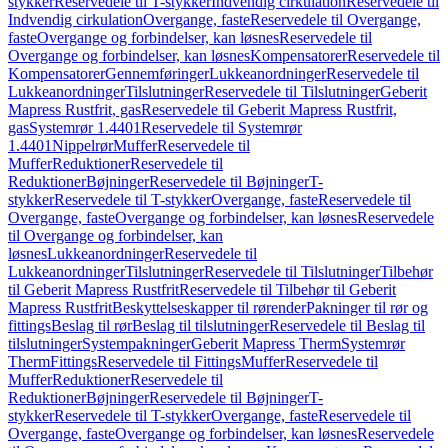
stykker
Reservedele til T-stykker
Indvendig cirkulation
Reservedele til
Indvendig cirkulation
Overgange, faste
Reservedele til Overgange,
faste
Overgange og forbindelser, kan løsnes
Reservedele til
Overgange og forbindelser, kan løsnes
Kompensatorer
Reservedele til
Kompensatorer
Gennemføringer
Lukkeanordninger
Reservedele til
Lukkeanordninger
Tilslutninger
Reservedele til Tilslutninger
Geberit
Mapress Rustfrit, gas
Reservedele til Geberit Mapress Rustfrit,
gas
Systemrør 1.4401
Reservedele til Systemrør
1.4401
Nippelrør
Muffer
Reservedele til
Muffer
Reduktioner
Reservedele til
Reduktioner
Bøjninger
Reservedele til Bøjninger
T-
stykker
Reservedele til T-stykker
Overgange, faste
Reservedele til
Overgange, faste
Overgange og forbindelser, kan løsnes
Reservedele
til Overgange og forbindelser, kan
løsnes
Lukkeanordninger
Reservedele til
Lukkeanordninger
Tilslutninger
Reservedele til Tilslutninger
Tilbehør
til Geberit Mapress Rustfrit
Reservedele til Tilbehør til Geberit
Mapress Rustfrit
Beskyttelseskapper til rørender
Pakninger til rør og
fittings
Beslag til rør
Beslag til tilslutninger
Reservedele til Beslag til
tilslutninger
Systempakninger
Geberit Mapress Therm
Systemrør
Therm
Fittings
Reservedele til Fittings
Muffer
Reservedele til
Muffer
Reduktioner
Reservedele til
Reduktioner
Bøjninger
Reservedele til Bøjninger
T-
stykker
Reservedele til T-stykker
Overgange, faste
Reservedele til
Overgange, faste
Overgange og forbindelser, kan løsnes
Reservedele