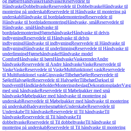
og møbler
Håndvaske
Håndvaske
Reservedele til
Håndvaske
Dobbeltvaske
Reservedele til Dobbeltvaske
Håndvaske til
montering på underskab
Reservedele til Håndvaske til montering på
underskab
Håndvaske til bordplademontering
Reservedele til
Håndvaske til bordplademontering
Håndvaske, små
Reservedele til
Håndvaske, små
Håndvaske til
bordplademontering
Hjørnehåndvaske
Håndvaske til delvis
indbygning
Reservedele til Håndvaske til delvis
indbygning
Håndvaske til indbygning
Reservedele til Håndvaske til
indbygning
Håndvaske til underlimning
Reservedele til Håndvaske til
underlimning
Hjørnehåndvaske
Håndvaske model
Comfort
Håndvaske til børn
Håndvaske
Vaskerender
Andre
håndvaske
Reservedele til Andre håndvaske
Vaske
Reservedele til
Vaske
Vaske
Reservedele til Vaske
Multifunktionel vask
Reservedele
til Multifunktionel vask
Gipsvaske
Tilbehør
Søjler
Reservedele til
Søjler
Halvsøjler
Reservedele til Halvsøjler
Tilbehør
Dæksel til
bundventil
Håndklædeholder
Monteringsbeslag
Dekorationsplader
Vægh
med små håndvaske
Reservedele til Møbelpakker med små
håndvaske
Møbelpakker med håndvaske til montering på
underskab
Reservedele til Møbelpakker med håndvaske til montering
på underskab
Badeværelsesmøbler
Underskabe
Reservedele til
Underskabe
Til håndvaske
Reservedele til Til håndvaske
Til
håndvaske
Reservedele til Til håndvaske
Til
dobbeltvaske
Reservedele til Til dobbeltvaske
Til håndvaske til
montering på underskab
Reservedele til Til håndvaske til montering