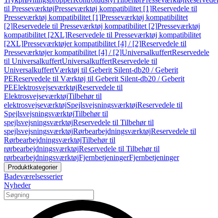
til Presseværktøj
Presseværktøj kompatibilitet [1]
Reservedele til
Presseværktøj kompatibilitet [1]
Presseværktøj kompatibilitet
[2]
Reservedele til Presseværktøj kompatibilitet [2]
Presseværktøj
kompatibilitet [2XL]
Reservedele til Presseværktøj kompatibilitet
[2XL]
Presseværktøjer kompatibilitet [4] / [2]
Reservedele til
Presseværktøjer kompatibilitet [4] / [2]
Universalkuffert
Reservedele
til Universalkuffert
Universalkuffert
Reservedele til
Universalkuffert
Værktøj til Geberit Silent-db20 / Geberit
PE
Reservedele til Værktøj til Geberit Silent-db20 / Geberit
PE
Elektrosvejseværktøj
Reservedele til
Elektrosvejseværktøj
Tilbehør til
elektrosvejseværktøj
Spejlsvejsningsværktøj
Reservedele til
Spejlsvejsningsværktøj
Tilbehør til
spejlsvejsningsværktøj
Reservedele til Tilbehør til
spejlsvejsningsværktøj
Rørbearbejdningsværktøj
Reservedele til
Rørbearbejdningsværktøj
Tilbehør til
rørbearbejdningsværktøj
Reservedele til Tilbehør til
rørbearbejdningsværktøj
Fjernbetjeninger
Fjernbetjeninger
Produktkategorier
Badeværelsesserier
Nyheder