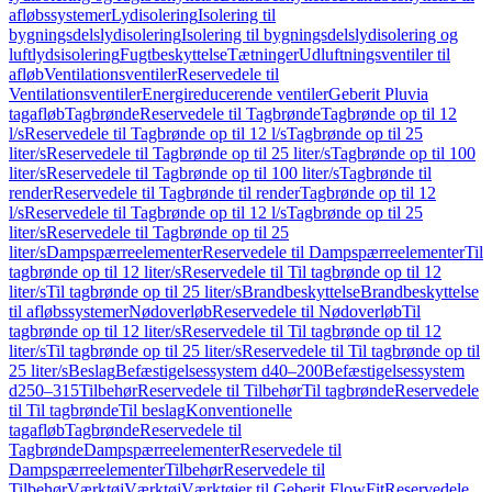
afløbssystemer
Lydisolering
Isolering til
bygningsdelslydisolering
Isolering til bygningsdelslydisolering og
luftlydsisolering
Fugtbeskyttelse
Tætninger
Udluftningsventiler til
afløb
Ventilationsventiler
Reservedele til
Ventilationsventiler
Energireducerende ventiler
Geberit Pluvia
tagafløb
Tagbrønde
Reservedele til Tagbrønde
Tagbrønde op til 12
l/s
Reservedele til Tagbrønde op til 12 l/s
Tagbrønde op til 25
liter/s
Reservedele til Tagbrønde op til 25 liter/s
Tagbrønde op til 100
liter/s
Reservedele til Tagbrønde op til 100 liter/s
Tagbrønde til
render
Reservedele til Tagbrønde til render
Tagbrønde op til 12
l/s
Reservedele til Tagbrønde op til 12 l/s
Tagbrønde op til 25
liter/s
Reservedele til Tagbrønde op til 25
liter/s
Dampspærreelementer
Reservedele til Dampspærreelementer
Til
tagbrønde op til 12 liter/s
Reservedele til Til tagbrønde op til 12
liter/s
Til tagbrønde op til 25 liter/s
Brandbeskyttelse
Brandbeskyttelse
til afløbssystemer
Nødoverløb
Reservedele til Nødoverløb
Til
tagbrønde op til 12 liter/s
Reservedele til Til tagbrønde op til 12
liter/s
Til tagbrønde op til 25 liter/s
Reservedele til Til tagbrønde op til
25 liter/s
Beslag
Befæstigelsessystem d40–200
Befæstigelsessystem
d250–315
Tilbehør
Reservedele til Tilbehør
Til tagbrønde
Reservedele
til Til tagbrønde
Til beslag
Konventionelle
tagafløb
Tagbrønde
Reservedele til
Tagbrønde
Dampspærreelementer
Reservedele til
Dampspærreelementer
Tilbehør
Reservedele til
Tilbehør
Værktøj
Værktøj
Værktøjer til Geberit FlowFit
Reservedele