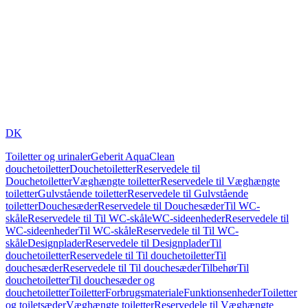
DK
Toiletter og urinaler
Geberit AquaClean
douchetoiletter
Douchetoiletter
Reservedele til
Douchetoiletter
Væghængte toiletter
Reservedele til Væghængte
toiletter
Gulvstående toiletter
Reservedele til Gulvstående
toiletter
Douchesæder
Reservedele til Douchesæder
Til WC-
skåle
Reservedele til Til WC-skåle
WC-sideenheder
Reservedele til
WC-sideenheder
Til WC-skåle
Reservedele til Til WC-
skåle
Designplader
Reservedele til Designplader
Til
douchetoiletter
Reservedele til Til douchetoiletter
Til
douchesæder
Reservedele til Til douchesæder
Tilbehør
Til
douchetoiletter
Til douchesæder og
douchetoiletter
Toiletter
Forbrugsmateriale
Funktionsenheder
Toiletter
og toiletsæder
Væghængte toiletter
Reservedele til Væghængte