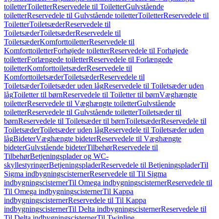
toiletter
Toiletter
Reservedele til Toiletter
Gulvstående
toiletter
Reservedele til Gulvstående toiletter
Toiletter
Reservedele til
Toiletter
Toiletsæder
Reservedele til
Toiletsæder
Toiletsæder
Reservedele til
Toiletsæder
Komforttoiletter
Reservedele til
Komforttoiletter
Forhøjede toiletter
Reservedele til Forhøjede
toiletter
Forlængede toiletter
Reservedele til Forlængede
toiletter
Komforttoiletsæder
Reservedele til
Komforttoiletsæder
Toiletsæder
Reservedele til
Toiletsæder
Toiletsæder uden låg
Reservedele til Toiletsæder uden
låg
Toiletter til børn
Reservedele til Toiletter til børn
Væghængte
toiletter
Reservedele til Væghængte toiletter
Gulvstående
toiletter
Reservedele til Gulvstående toiletter
Toiletsæder til
børn
Reservedele til Toiletsæder til børn
Toiletsæder
Reservedele til
Toiletsæder
Toiletsæder uden låg
Reservedele til Toiletsæder uden
låg
Bideter
Væghængte bideter
Reservedele til Væghængte
bideter
Gulvstående bideter
Tilbehør
Reservedele til
Tilbehør
Betjeningsplader og WC-
skyllestyringer
Betjeningsplader
Reservedele til Betjeningsplader
Til
Sigma indbygningscisterner
Reservedele til Til Sigma
indbygningscisterner
Til Omega indbygningscisterner
Reservedele til
Til Omega indbygningscisterner
Til Kappa
indbygningscisterner
Reservedele til Til Kappa
indbygningscisterner
Til Delta indbygningscisterner
Reservedele til
Til Delta indbygningscisterner
Til Twinline