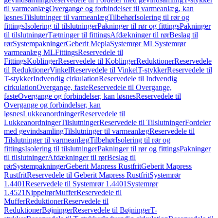
til varmeanlæg
Overgange og forbindelser til varmeanlæg, kan
løsnes
Tilslutninger til varmeanlæg
Tilbehør
Isolering til rør og
fittings
Isolering til tilslutninger
Pakninger til rør og fittings
Pakninger
til tilslutninger
Tætninger til fittings
Afdækninger til rør
Beslag til
rør
Systempakninger
Geberit Mepla
Systemrør ML
Systemrør
varmeanlæg ML
Fittings
Reservedele til
Fittings
Koblinger
Reservedele til Koblinger
Reduktioner
Reservedele
til Reduktioner
Vinkel
Reservedele til Vinkel
T-stykker
Reservedele til
T-stykker
Indvendig cirkulation
Reservedele til Indvendig
cirkulation
Overgange, faste
Reservedele til Overgange,
faste
Overgange og forbindelser, kan løsnes
Reservedele til
Overgange og forbindelser, kan
løsnes
Lukkeanordninger
Reservedele til
Lukkeanordninger
Tilslutninger
Reservedele til Tilslutninger
Fordeler
med gevindsamling
Tilslutninger til varmeanlæg
Reservedele til
Tilslutninger til varmeanlæg
Tilbehør
Isolering til rør og
fittings
Isolering til tilslutninger
Pakninger til rør og fittings
Pakninger
til tilslutninger
Afdækninger til rør
Beslag til
rør
Systempakninger
Geberit Mapress Rustfrit
Geberit Mapress
Rustfrit
Reservedele til Geberit Mapress Rustfrit
Systemrør
1.4401
Reservedele til Systemrør 1.4401
Systemrør
1.4521
Nippelrør
Muffer
Reservedele til
Muffer
Reduktioner
Reservedele til
Reduktioner
Bøjninger
Reservedele til Bøjninger
T-