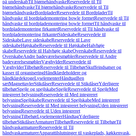
på underskab
Til hjørnehåndvaske
Reservedele til Til
hjørnehåndvaske
Til hjørnehåndvaske
Reservedele til Til
hjørnehåndvaske
Bordplader
Reservedele til Bordplader
Til
håndvaske til bordplademontering bowle formet
Reservedele til Til
håndvaske til bordplademontering bowle formet
Til håndvaske til
bordplademontering firkantet
Reservedele til Til håndvaske til
bordplademontering firkantet
Sideskabe
Reservedele til
Sideskabe
Lave sideskabe
Reservedele til Lave
sideskabe
Højskabe
Reservedele til Højskabe
Halvhøje
skabe
Reservedele til Halvhøje skabe
Overskabe
Reservedele til
Overskabe
Andre badeværelsesmøbler
Reservedele til Andre
badeværelsesmøbler
Væghylder
Reservedele til
Væghylder
Tilbehør
Reservedele til Tilbehør
Skuffeindsatser og
kasser til organisering
Håndklædeholdere og
håndklædekroge
Lyselementer
Håndtag
Ben
sæt
Magnettavler
Stikdåser
Reservedele til Stikdåser
Yderligere
tilbehør
Spejle og spejlskabe
Spejle
Reservedele til Spejle
Med
integreret belysning
Reservedele til Med integreret
belysning
Spejlskabe
Reservedele til Spejlskabe
Med integreret
belysning
Reservedele til Med integreret belysning
Uden integreret
belysning
Reservedele til Uden integreret
belysning
Tilbehør
Lyselementer
Håndtag
Yderligere
tilbehør
Stikdåser
Armaturer
Tilbehør
Reservedele til Tilbehør
Til
håndvaskarmaturer
Reservedele til Til
håndvaskarmaturer
Apparattilslutninger til vaskeplads, køkkenvask,