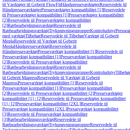
til Værktøjer til Geberit FlowFit
Håndpresseværktøjer
Reservedele til
Håndpresseværktøjer
Presseværktøjer kompatibilitet [1]
Reservedele
til Presseværktøjer kompatibilitet [1]
Presseværktøjer kompatibilitet
[2]
Reservedele til Presseværktøjer kompatibilitet
[2]
Rørbearbejdningsværktøj
Reservedele til
Rørbearbejdningsværktøj
Trykprøvningspropper
Kontroludstyr
Pressea
med værktøj
Tilbehør
Reservedele til Tilbehør
Værktøj til Geberit
Mepla
Reservedele til Værktøj til Geberit
Mepla
Håndpresseværktøj
Reservedele til
Håndpresseværktøj
Presseværktøj kompatibilitet [1]
Reservedele til
Presseværktøj kompatibilitet [1]
Presseværktøj kompatibilitet
[2]
Reservedele til Presseværktøj kompatibilitet
[2]
Rørbearbejdningsværktøj
Reservedele til
Rørbearbejdningsværktøj
Trykprøvningspropper
Kontroludstyr
Tilbehø
til Geberit Mapress
Reservedele til Værktøj til Geberit
Mapress
Presseværktøj kompatibilitet [1]
Reservedele til
Presseværktøj kompatibilitet [1]
Presseværktøj kompatibilitet
[2]
Reservedele til Presseværktøj kompatibilitet [2]
Presseværktøjer
kompatibilitet [1] / [2]
Reservedele til Presseværktøjer kompatibilitet
[1] / [2]
Presseværktøj kompatibilitet [2XL]
Reservedele til
Presseværktøj kompatibilitet [2XL]
Presseværktøj kompatibilitet
[3]
Reservedele til Presseværktøj kompatibilitet
[3]
Rørbearbejdningsværktøj
Reservedele til
Rørbearbejdningsværktøj
Trykprøvningspropper
Reservedele til
Trykprøvningspropper
Kontroludstyr
Tilbehør
Presseværktøj
Reservede