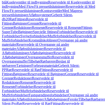
blå
Kugleventiler til indbygning
Reservedele til Kugleventiler til
indbygning
Med FlowFit pressetilslutninger
Reservedele til Med
FlowFit pressetilslutninger
Kontraventiler
Med Mapress
pressetilslutninger
Afløbssystemer
Geberit Silent-
db20
Rør
Fittings
Reservedele til
Fittings
Bøjninger
Grenrør
Reservedele til
Grenrør
Reduktioner
Renserør
Reservedele til Renserør
Fittings
SuperTube
Bøjninger
Specielle fittings
Forbindelser
Reservedele til
Forbindelser
Svejseforbindelser
Muffeforbindelser
Reservedele til
Muffeforbindelser
Kromstålskoblinger
Overgange på andre
materialer
Reservedele til Overgange på andre
materialer
Afløbstilslutninger
Reservedele til
Afløbstilslutninger
Afløbsbøjninger
Reservedele til
Afløbsbøjninger
Overgangsmuffer
Reservedele til
Overgangsmuffer
Tilbehør
Rørbærere
Beslag til
rørbærere
Tætninger
Forbrugsmateriale
Geberit Silent-
PP
Rør
Reservedele til Rør
Fittings
Reservedele til
Fittings
Bøjninger
Reservedele til Bøjninger
Grenrør
Reservedele til
Grenrør
Reduktioner
Reservedele til
Reduktioner
Renserør
Reservedele til
Renserør
Forbindelser
Reservedele til
Forbindelser
Muffeforbindelser
Reservedele til
Muffeforbindelser
Fastspændingsforbindelser
Overgange på andre
materialer
Afløbstilslutninger
Afløbsbøjninger
Feroler
Tilbehør
Rørbærer
Silent-Pro
Rør
Reservedele til Rør
Fittings
Reservedele til