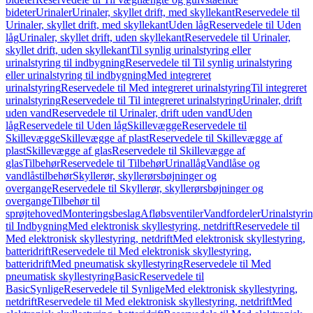
bideter
Urinaler
Urinaler, skyllet drift, med skyllekant
Reservedele til
Urinaler, skyllet drift, med skyllekant
Uden låg
Reservedele til Uden
låg
Urinaler, skyllet drift, uden skyllekant
Reservedele til Urinaler,
skyllet drift, uden skyllekant
Til synlig urinalstyring eller
urinalstyring til indbygning
Reservedele til Til synlig urinalstyring
eller urinalstyring til indbygning
Med integreret
urinalstyring
Reservedele til Med integreret urinalstyring
Til integreret
urinalstyring
Reservedele til Til integreret urinalstyring
Urinaler, drift
uden vand
Reservedele til Urinaler, drift uden vand
Uden
låg
Reservedele til Uden låg
Skillevægge
Reservedele til
Skillevægge
Skillevægge af plast
Reservedele til Skillevægge af
plast
Skillevægge af glas
Reservedele til Skillevægge af
glas
Tilbehør
Reservedele til Tilbehør
Urinallåg
Vandlåse og
vandlåstilbehør
Skyllerør, skyllerørsbøjninger og
overgange
Reservedele til Skyllerør, skyllerørsbøjninger og
overgange
Tilbehør til
sprøjtehoved
Monteringsbeslag
Afløbsventiler
Vandfordeler
Urinalstyri
til Indbygning
Med elektronisk skyllestyring, netdrift
Reservedele til
Med elektronisk skyllestyring, netdrift
Med elektronisk skyllestyring,
batteridrift
Reservedele til Med elektronisk skyllestyring,
batteridrift
Med pneumatisk skyllestyring
Reservedele til Med
pneumatisk skyllestyring
Basic
Reservedele til
Basic
Synlige
Reservedele til Synlige
Med elektronisk skyllestyring,
netdrift
Reservedele til Med elektronisk skyllestyring, netdrift
Med