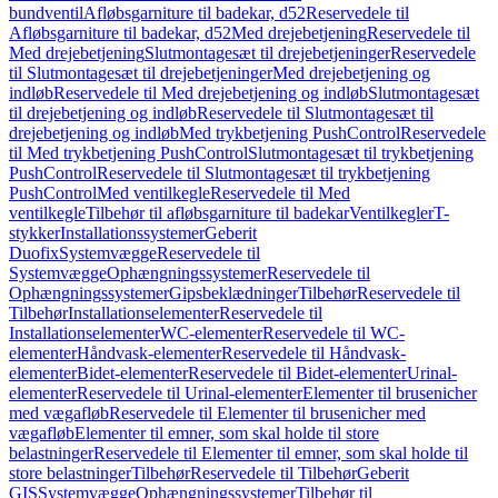
bundventil
Afløbsgarniture til badekar, d52
Reservedele til
Afløbsgarniture til badekar, d52
Med drejebetjening
Reservedele til
Med drejebetjening
Slutmontagesæt til drejebetjeninger
Reservedele
til Slutmontagesæt til drejebetjeninger
Med drejebetjening og
indløb
Reservedele til Med drejebetjening og indløb
Slutmontagesæt
til drejebetjening og indløb
Reservedele til Slutmontagesæt til
drejebetjening og indløb
Med trykbetjening PushControl
Reservedele
til Med trykbetjening PushControl
Slutmontagesæt til trykbetjening
PushControl
Reservedele til Slutmontagesæt til trykbetjening
PushControl
Med ventilkegle
Reservedele til Med
ventilkegle
Tilbehør til afløbsgarniture til badekar
Ventilkegler
T-
stykker
Installationssystemer
Geberit
Duofix
Systemvægge
Reservedele til
Systemvægge
Ophængningssystemer
Reservedele til
Ophængningssystemer
Gipsbeklædninger
Tilbehør
Reservedele til
Tilbehør
Installationselementer
Reservedele til
Installationselementer
WC-elementer
Reservedele til WC-
elementer
Håndvask-elementer
Reservedele til Håndvask-
elementer
Bidet-elementer
Reservedele til Bidet-elementer
Urinal-
elementer
Reservedele til Urinal-elementer
Elementer til brusenicher
med vægafløb
Reservedele til Elementer til brusenicher med
vægafløb
Elementer til emner, som skal holde til store
belastninger
Reservedele til Elementer til emner, som skal holde til
store belastninger
Tilbehør
Reservedele til Tilbehør
Geberit
GIS
Systemvægge
Ophængningssystemer
Tilbehør til