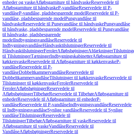
enheder og vaske
Afløbsgarniture til håndvaske
Reservedele til
Afløbsgarniture til håndvaske
P-vandlåse
Reservedele til P-
vandlåse
P-vandlåse, pladsbesparende model
Reservedele til P-
vandlåse, pladsbesparende model
Pungvandlåse til
håndvaske
Reservedele til Pungvandlåse til håndvaske
Pungvandlåse
til håndvaske, pladsbesparende model
Reservedele til Pungvandlåse
til håndvaske, pladsbesparende
model
Indbygningsvandlåse
Reservedele til
Indbygningsvandlåse
Håndvasktilslutninger
Reservedele til
Håndvasktilslutninger
Feroler
Afløbsbøjninger
Afdækninger
Tilslutning
til Tilslutninger
Tætninger
Indbygningskabinetter
Afløbsgarniture til
køkkenvaske
Reservedele til Afløbsgarniture til køkkenvaske
P-
vandlåse
Reservedele til P-
vandlåse
Dobbeltkammervandlåse
Reservedele til
Dobbeltkammervandlåse
Tilslutninger til køkkenvaske
Reservedele til
Tilslutninger til køkkenvaske
Feroler
Reservedele til
Feroler
Afløbsbøjninger
Reservedele til
Afløbsbøjninger
Tilbehør
Reservedele til Tilbehør
Afløbsgarniture til
enheder
Reservedele til Afløbsgarniture til enheder
P-
vandlåse
Reservedele til P-vandlåse
Indbygningsvandlåse
Reservedele
til Indbygningsvandlåse
Synlige vandlåse
Reservedele til Synlige
vandlåse
Tilslutninger
Reservedele til
Tilslutninger
Tilbehør
Afløbsgarniture til vaske
Reservedele til
Afløbsgarniture til vaske
Vandlåse
Reservedele til
Vandlåse
Afløbsbøjninger
Reservedele til