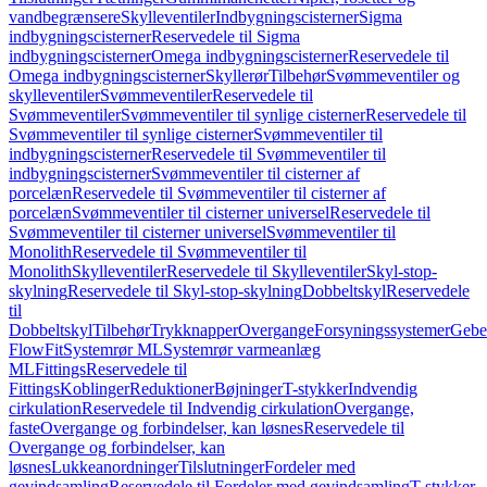
vandbegrænsere
Skylleventiler
Indbygningscisterner
Sigma
indbygningscisterner
Reservedele til Sigma
indbygningscisterner
Omega indbygningscisterner
Reservedele til
Omega indbygningscisterner
Skyllerør
Tilbehør
Svømmeventiler og
skylleventiler
Svømmeventiler
Reservedele til
Svømmeventiler
Svømmeventiler til synlige cisterner
Reservedele til
Svømmeventiler til synlige cisterner
Svømmeventiler til
indbygningscisterner
Reservedele til Svømmeventiler til
indbygningscisterner
Svømmeventiler til cisterner af
porcelæn
Reservedele til Svømmeventiler til cisterner af
porcelæn
Svømmeventiler til cisterner universel
Reservedele til
Svømmeventiler til cisterner universel
Svømmeventiler til
Monolith
Reservedele til Svømmeventiler til
Monolith
Skylleventiler
Reservedele til Skylleventiler
Skyl-stop-
skylning
Reservedele til Skyl-stop-skylning
Dobbeltskyl
Reservedele
til
Dobbeltskyl
Tilbehør
Trykknapper
Overgange
Forsyningssystemer
Geber
FlowFit
Systemrør ML
Systemrør varmeanlæg
ML
Fittings
Reservedele til
Fittings
Koblinger
Reduktioner
Bøjninger
T-stykker
Indvendig
cirkulation
Reservedele til Indvendig cirkulation
Overgange,
faste
Overgange og forbindelser, kan løsnes
Reservedele til
Overgange og forbindelser, kan
løsnes
Lukkeanordninger
Tilslutninger
Fordeler med
gevindsamling
Reservedele til Fordeler med gevindsamling
T-stykker