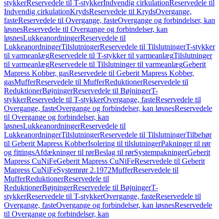
stykker
Reservedele til T-stykker
Indvendig cirkulation
Reservedele til
Indvendig cirkulation
Kryds
Reservedele til Kryds
Overgange,
faste
Reservedele til Overgange, faste
Overgange og forbindelser, kan
løsnes
Reservedele til Overgange og forbindelser, kan
løsnes
Lukkeanordninger
Reservedele til
Lukkeanordninger
Tilslutninger
Reservedele til Tilslutninger
T-stykker
til varmeanlæg
Reservedele til T-stykker til varmeanlæg
Tilslutninger
til varmeanlæg
Reservedele til Tilslutninger til varmeanlæg
Geberit
Mapress Kobber, gas
Reservedele til Geberit Mapress Kobber,
gas
Muffer
Reservedele til Muffer
Reduktioner
Reservedele til
Reduktioner
Bøjninger
Reservedele til Bøjninger
T-
stykker
Reservedele til T-stykker
Overgange, faste
Reservedele til
Overgange, faste
Overgange og forbindelser, kan løsnes
Reservedele
til Overgange og forbindelser, kan
løsnes
Lukkeanordninger
Reservedele til
Lukkeanordninger
Tilslutninger
Reservedele til Tilslutninger
Tilbehør
til Geberit Mapress Kobber
Isolering til tilslutninger
Pakninger til rør
og fittings
Afdækninger til rør
Beslag til rør
Systempakninger
Geberit
Mapress CuNiFe
Geberit Mapress CuNiFe
Reservedele til Geberit
Mapress CuNiFe
Systemrør 2.1972
Muffer
Reservedele til
Muffer
Reduktioner
Reservedele til
Reduktioner
Bøjninger
Reservedele til Bøjninger
T-
stykker
Reservedele til T-stykker
Overgange, faste
Reservedele til
Overgange, faste
Overgange og forbindelser, kan løsnes
Reservedele
til Overgange og forbindelser, kan