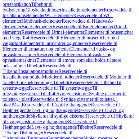
præfabrikation
Tilbehør til
lydisolering
Gipsbeklædninger
Installationselementer
Reservedele til
Installationselementer
WC-elementer
Reservedele til WC-
elementer
Håndvask-elementer
Reservedele til Håndvask-
elementer
Bidet-elementer
Reservedele til Bidet-elementer
Urinal-
elementer
Reservedele til Urinal-elementer
Elementer til brusenicher
med vægafløb
Reservedele til Elementer til brusenicher med
vægafløb
Elementer til armaturer og enheder
Reservedele til
Elementer til armaturer og enheder
Elementer til vaske- og
opvaskemaskiner
Reservedele til Elementer til vaske- og
opvaskemaskiner
Elementer til emner, som skal holde til store
belastninger
Tilbehør
Reservedele til
Tilbehør
Installationsmoduler
Reservedele til
Installationsmoduler
Moduler til toiletter
Reservedele til Moduler til
toiletter
Gipsbeklædninger
Tilbehør
Reservedele til Tilbehør
Til
systemvægge
Reservedele til Til systemvægge
Til
forsyningssystemer
Til afløb
Synlige cisterner
Synlige cisterner til
toiletter, i plast
Reservedele til Synlige cisterner til toiletter, i
plast
Påsat
Reservedele til Påsat
Højthængende
Reservedele til
Højthængende
Lavt- og højthængende
Reservedele til Lavt- og
højthængende
Skyllerør til synlige cisterner
Reservedele til Skyllerør
til synlige cisterner
Højthængende
Reservedele til
Højthængende
Lavt- og højthængende
Tilbehør
Reservedele til
Tilbehør
Tilslutninger
Reservedele til
Tilslutninger
Tætninger
Gummimanchetter
Nipler, rosetter og