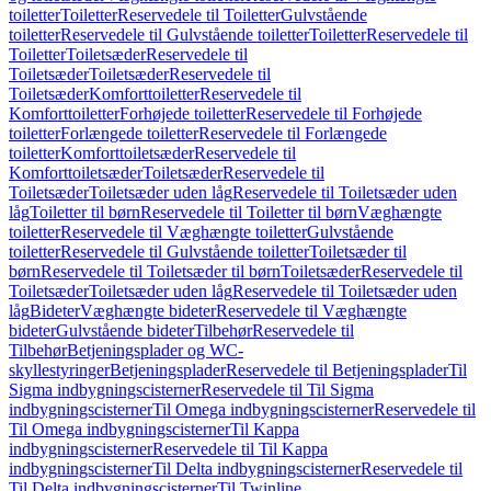
toiletter
Toiletter
Reservedele til Toiletter
Gulvstående
toiletter
Reservedele til Gulvstående toiletter
Toiletter
Reservedele til
Toiletter
Toiletsæder
Reservedele til
Toiletsæder
Toiletsæder
Reservedele til
Toiletsæder
Komforttoiletter
Reservedele til
Komforttoiletter
Forhøjede toiletter
Reservedele til Forhøjede
toiletter
Forlængede toiletter
Reservedele til Forlængede
toiletter
Komforttoiletsæder
Reservedele til
Komforttoiletsæder
Toiletsæder
Reservedele til
Toiletsæder
Toiletsæder uden låg
Reservedele til Toiletsæder uden
låg
Toiletter til børn
Reservedele til Toiletter til børn
Væghængte
toiletter
Reservedele til Væghængte toiletter
Gulvstående
toiletter
Reservedele til Gulvstående toiletter
Toiletsæder til
børn
Reservedele til Toiletsæder til børn
Toiletsæder
Reservedele til
Toiletsæder
Toiletsæder uden låg
Reservedele til Toiletsæder uden
låg
Bideter
Væghængte bideter
Reservedele til Væghængte
bideter
Gulvstående bideter
Tilbehør
Reservedele til
Tilbehør
Betjeningsplader og WC-
skyllestyringer
Betjeningsplader
Reservedele til Betjeningsplader
Til
Sigma indbygningscisterner
Reservedele til Til Sigma
indbygningscisterner
Til Omega indbygningscisterner
Reservedele til
Til Omega indbygningscisterner
Til Kappa
indbygningscisterner
Reservedele til Til Kappa
indbygningscisterner
Til Delta indbygningscisterner
Reservedele til
Til Delta indbygningscisterner
Til Twinline