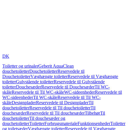
DK
Toiletter og urinaler
Geberit AquaClean
douchetoiletter
Douchetoiletter
Reservedele til
Douchetoiletter
Væghængte toiletter
Reservedele til Væghængte
toiletter
Gulvstående toiletter
Reservedele til Gulvstående
toiletter
Douchesæder
Reservedele til Douchesæder
Til WC-
skåle
Reservedele til Til WC-skåle
WC-sideenheder
Reservedele til
WC-sideenheder
Til WC-skåle
Reservedele til Til WC-
skåle
Designplader
Reservedele til Designplader
Til
douchetoiletter
Reservedele til Til douchetoiletter
Til
douchesæder
Reservedele til Til douchesæder
Tilbehør
Til
douchetoiletter
Til douchesæder og
douchetoiletter
Toiletter
Forbrugsmateriale
Funktionsenheder
Toiletter
og toiletsæder
Væghængte toiletter
Reservedele til Væghængte