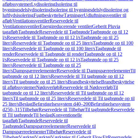
afløbssystemer
Lydisolering
Isolering til
bygningsdelslydisolering
Isolering til bygningsdelslydisolering og
luftlydsisolering
Fugtbeskyttelse
Tætninger
Udluftningsventiler til
afløb
Ventilationsventiler
Reservedele til
Ventilationsventiler
Energireducerende ventiler
Geberit Pluvia
tagafløb
Tagbrønde
Reservedele til Tagbrønde
Tagbrønde op til 12
l/s
Reservedele til Tagbrønde op til 12 l/s
Tagbrønde op til 25
liter/s
Reservedele til Tagbrønde op til 25 liter/s
Tagbrønde op til 100
liter/s
Reservedele til Tagbrønde op til 100 liter/s
Tagbrønde til
render
Reservedele til Tagbrønde til render
Tagbrønde op til 12
l/s
Reservedele til Tagbrønde op til 12 l/s
Tagbrønde op til 25
liter/s
Reservedele til Tagbrønde op til 25
liter/s
Dampspærreelementer
Reservedele til Dampspærreelementer
Til
tagbrønde op til 12 liter/s
Reservedele til Til tagbrønde op til 12
liter/s
Til tagbrønde op til 25 liter/s
Brandbeskyttelse
Brandbeskyttelse
til afløbssystemer
Nødoverløb
Reservedele til Nødoverløb
Til
tagbrønde op til 12 liter/s
Reservedele til Til tagbrønde op til 12
liter/s
Til tagbrønde op til 25 liter/s
Reservedele til Til tagbrønde op til
25 liter/s
Beslag
Befæstigelsessystem d40–200
Befæstigelsessystem
d250–315
Tilbehør
Reservedele til Tilbehør
Til tagbrønde
Reservedele
til Til tagbrønde
Til beslag
Konventionelle
tagafløb
Tagbrønde
Reservedele til
Tagbrønde
Dampspærreelementer
Reservedele til
Dampspærreelementer
Tilbehør
Reservedele til
Tilbehør
Værktøj
Værktøj
Værktøjer til Geberit FlowFit
Reservedele