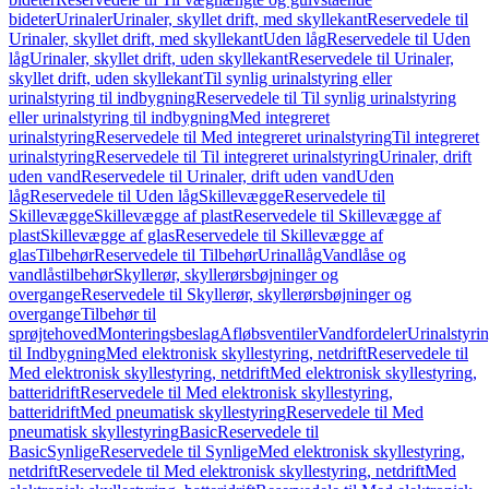
bideter
Urinaler
Urinaler, skyllet drift, med skyllekant
Reservedele til
Urinaler, skyllet drift, med skyllekant
Uden låg
Reservedele til Uden
låg
Urinaler, skyllet drift, uden skyllekant
Reservedele til Urinaler,
skyllet drift, uden skyllekant
Til synlig urinalstyring eller
urinalstyring til indbygning
Reservedele til Til synlig urinalstyring
eller urinalstyring til indbygning
Med integreret
urinalstyring
Reservedele til Med integreret urinalstyring
Til integreret
urinalstyring
Reservedele til Til integreret urinalstyring
Urinaler, drift
uden vand
Reservedele til Urinaler, drift uden vand
Uden
låg
Reservedele til Uden låg
Skillevægge
Reservedele til
Skillevægge
Skillevægge af plast
Reservedele til Skillevægge af
plast
Skillevægge af glas
Reservedele til Skillevægge af
glas
Tilbehør
Reservedele til Tilbehør
Urinallåg
Vandlåse og
vandlåstilbehør
Skyllerør, skyllerørsbøjninger og
overgange
Reservedele til Skyllerør, skyllerørsbøjninger og
overgange
Tilbehør til
sprøjtehoved
Monteringsbeslag
Afløbsventiler
Vandfordeler
Urinalstyri
til Indbygning
Med elektronisk skyllestyring, netdrift
Reservedele til
Med elektronisk skyllestyring, netdrift
Med elektronisk skyllestyring,
batteridrift
Reservedele til Med elektronisk skyllestyring,
batteridrift
Med pneumatisk skyllestyring
Reservedele til Med
pneumatisk skyllestyring
Basic
Reservedele til
Basic
Synlige
Reservedele til Synlige
Med elektronisk skyllestyring,
netdrift
Reservedele til Med elektronisk skyllestyring, netdrift
Med