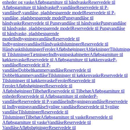
enheder og vaske
Afløbsgarniture til håndvaske
Reservedele til
Afløbsgarniture til håndvaske
P-vandlåse
Reservedele til P-
vandlåse
P-vandlåse, pladsbesparende model
Reservedele til P-
vandlåse, pladsbesparende model
Pungvandlåse til
håndvaske
Reservedele til Pungvandlåse til håndvaske
Pungvandlåse
til håndvaske, pladsbesparende model
Reservedele til Pungvandlåse
til håndvaske, pladsbesparende
model
Indbygningsvandlåse
Reservedele til
Indbygningsvandlåse
Håndvasktilslutninger
Reservedele til
Håndvasktilslutninger
Feroler
Afløbsbøjninger
Afdækninger
Tilslutning
til Tilslutninger
Tætninger
Indbygningskabinetter
Afløbsgarniture til
køkkenvaske
Reservedele til Afløbsgarniture til køkkenvaske
P-
vandlåse
Reservedele til P-
vandlåse
Dobbeltkammervandlåse
Reservedele til
Dobbeltkammervandlåse
Tilslutninger til køkkenvaske
Reservedele til
Tilslutninger til køkkenvaske
Feroler
Reservedele til
Feroler
Afløbsbøjninger
Reservedele til
Afløbsbøjninger
Tilbehør
Reservedele til Tilbehør
Afløbsgarniture til
enheder
Reservedele til Afløbsgarniture til enheder
P-
vandlåse
Reservedele til P-vandlåse
Indbygningsvandlåse
Reservedele
til Indbygningsvandlåse
Synlige vandlåse
Reservedele til Synlige
vandlåse
Tilslutninger
Reservedele til
Tilslutninger
Tilbehør
Afløbsgarniture til vaske
Reservedele til
Afløbsgarniture til vaske
Vandlåse
Reservedele til
Vandlåse
Afløbsbøjninger
Reservedele til