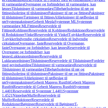
til varmeanlæg
Overgange og forbindelser til varmeanlæg, kan
løsnes
Tilslutninger til varmeanlæg
Tilbehør
Isolering til rør og
fittings
Isolering til tilslutninger
Pakninger til rør og fittings
Pakninger
til tilslutninger
Tætninger til fittings
Afdækninger til rør
Beslag til
rør
Systempakninger
Geberit Mepla
Systemrør ML
Systemrør
varmeanlæg ML
Fittings
Reservedele til
Fittings
Koblinger
Reservedele til Koblinger
Reduktioner
Reservedele
til Reduktioner
Vinkel
Reservedele til Vinkel
T-stykker
Reservedele til
T-stykker
Indvendig cirkulation
Reservedele til Indvendig
cirkulation
Overgange, faste
Reservedele til Overgange,
faste
Overgange og forbindelser, kan løsnes
Reservedele til
Overgange og forbindelser, kan
løsnes
Lukkeanordninger
Reservedele til
Lukkeanordninger
Tilslutninger
Reservedele til Tilslutninger
Fordeler
med gevindsamling
Tilslutninger til varmeanlæg
Reservedele til
Tilslutninger til varmeanlæg
Tilbehør
Isolering til rør og
fittings
Isolering til tilslutninger
Pakninger til rør og fittings
Pakninger
til tilslutninger
Afdækninger til rør
Beslag til
rør
Systempakninger
Geberit Mapress Rustfrit
Geberit Mapress
Rustfrit
Reservedele til Geberit Mapress Rustfrit
Systemrør
1.4401
Reservedele til Systemrør 1.4401
Systemrør
1.4521
Nippelrør
Muffer
Reservedele til
Muffer
Reduktioner
Reservedele til
Reduktioner
Bøjninger
Reservedele til Bøjninger
T-