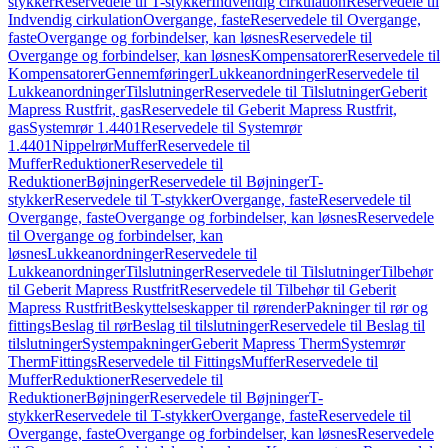
stykker
Reservedele til T-stykker
Indvendig cirkulation
Reservedele til
Indvendig cirkulation
Overgange, faste
Reservedele til Overgange,
faste
Overgange og forbindelser, kan løsnes
Reservedele til
Overgange og forbindelser, kan løsnes
Kompensatorer
Reservedele til
Kompensatorer
Gennemføringer
Lukkeanordninger
Reservedele til
Lukkeanordninger
Tilslutninger
Reservedele til Tilslutninger
Geberit
Mapress Rustfrit, gas
Reservedele til Geberit Mapress Rustfrit,
gas
Systemrør 1.4401
Reservedele til Systemrør
1.4401
Nippelrør
Muffer
Reservedele til
Muffer
Reduktioner
Reservedele til
Reduktioner
Bøjninger
Reservedele til Bøjninger
T-
stykker
Reservedele til T-stykker
Overgange, faste
Reservedele til
Overgange, faste
Overgange og forbindelser, kan løsnes
Reservedele
til Overgange og forbindelser, kan
løsnes
Lukkeanordninger
Reservedele til
Lukkeanordninger
Tilslutninger
Reservedele til Tilslutninger
Tilbehør
til Geberit Mapress Rustfrit
Reservedele til Tilbehør til Geberit
Mapress Rustfrit
Beskyttelseskapper til rørender
Pakninger til rør og
fittings
Beslag til rør
Beslag til tilslutninger
Reservedele til Beslag til
tilslutninger
Systempakninger
Geberit Mapress Therm
Systemrør
Therm
Fittings
Reservedele til Fittings
Muffer
Reservedele til
Muffer
Reduktioner
Reservedele til
Reduktioner
Bøjninger
Reservedele til Bøjninger
T-
stykker
Reservedele til T-stykker
Overgange, faste
Reservedele til
Overgange, faste
Overgange og forbindelser, kan løsnes
Reservedele