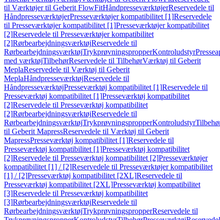
til Værktøjer til Geberit FlowFit
Håndpresseværktøjer
Reservedele til
Håndpresseværktøjer
Presseværktøjer kompatibilitet [1]
Reservedele
til Presseværktøjer kompatibilitet [1]
Presseværktøjer kompatibilitet
[2]
Reservedele til Presseværktøjer kompatibilitet
[2]
Rørbearbejdningsværktøj
Reservedele til
Rørbearbejdningsværktøj
Trykprøvningspropper
Kontroludstyr
Pressea
med værktøj
Tilbehør
Reservedele til Tilbehør
Værktøj til Geberit
Mepla
Reservedele til Værktøj til Geberit
Mepla
Håndpresseværktøj
Reservedele til
Håndpresseværktøj
Presseværktøj kompatibilitet [1]
Reservedele til
Presseværktøj kompatibilitet [1]
Presseværktøj kompatibilitet
[2]
Reservedele til Presseværktøj kompatibilitet
[2]
Rørbearbejdningsværktøj
Reservedele til
Rørbearbejdningsværktøj
Trykprøvningspropper
Kontroludstyr
Tilbehø
til Geberit Mapress
Reservedele til Værktøj til Geberit
Mapress
Presseværktøj kompatibilitet [1]
Reservedele til
Presseværktøj kompatibilitet [1]
Presseværktøj kompatibilitet
[2]
Reservedele til Presseværktøj kompatibilitet [2]
Presseværktøjer
kompatibilitet [1] / [2]
Reservedele til Presseværktøjer kompatibilitet
[1] / [2]
Presseværktøj kompatibilitet [2XL]
Reservedele til
Presseværktøj kompatibilitet [2XL]
Presseværktøj kompatibilitet
[3]
Reservedele til Presseværktøj kompatibilitet
[3]
Rørbearbejdningsværktøj
Reservedele til
Rørbearbejdningsværktøj
Trykprøvningspropper
Reservedele til
Trykprøvningspropper
Kontroludstyr
Tilbehør
Presseværktøj
Reservede