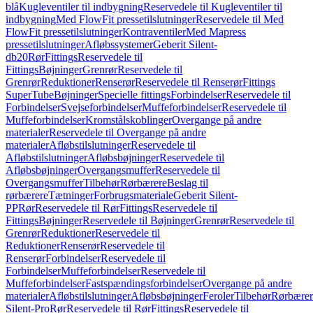
blå
Kugleventiler til indbygning
Reservedele til Kugleventiler til
indbygning
Med FlowFit pressetilslutninger
Reservedele til Med
FlowFit pressetilslutninger
Kontraventiler
Med Mapress
pressetilslutninger
Afløbssystemer
Geberit Silent-
db20
Rør
Fittings
Reservedele til
Fittings
Bøjninger
Grenrør
Reservedele til
Grenrør
Reduktioner
Renserør
Reservedele til Renserør
Fittings
SuperTube
Bøjninger
Specielle fittings
Forbindelser
Reservedele til
Forbindelser
Svejseforbindelser
Muffeforbindelser
Reservedele til
Muffeforbindelser
Kromstålskoblinger
Overgange på andre
materialer
Reservedele til Overgange på andre
materialer
Afløbstilslutninger
Reservedele til
Afløbstilslutninger
Afløbsbøjninger
Reservedele til
Afløbsbøjninger
Overgangsmuffer
Reservedele til
Overgangsmuffer
Tilbehør
Rørbærere
Beslag til
rørbærere
Tætninger
Forbrugsmateriale
Geberit Silent-
PP
Rør
Reservedele til Rør
Fittings
Reservedele til
Fittings
Bøjninger
Reservedele til Bøjninger
Grenrør
Reservedele til
Grenrør
Reduktioner
Reservedele til
Reduktioner
Renserør
Reservedele til
Renserør
Forbindelser
Reservedele til
Forbindelser
Muffeforbindelser
Reservedele til
Muffeforbindelser
Fastspændingsforbindelser
Overgange på andre
materialer
Afløbstilslutninger
Afløbsbøjninger
Feroler
Tilbehør
Rørbærer
Silent-Pro
Rør
Reservedele til Rør
Fittings
Reservedele til