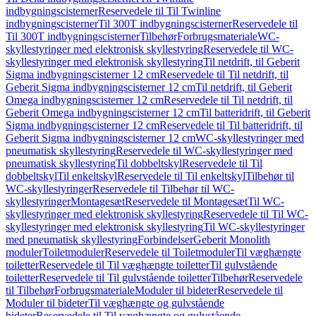
indbygningscisterner
Reservedele til Til Twinline
indbygningscisterner
Til 300T indbygningscisterner
Reservedele til
Til 300T indbygningscisterner
Tilbehør
Forbrugsmateriale
WC-
skyllestyringer med elektronisk skyllestyring
Reservedele til WC-
skyllestyringer med elektronisk skyllestyring
Til netdrift, til Geberit
Sigma indbygningscisterner 12 cm
Reservedele til Til netdrift, til
Geberit Sigma indbygningscisterner 12 cm
Til netdrift, til Geberit
Omega indbygningscisterner 12 cm
Reservedele til Til netdrift, til
Geberit Omega indbygningscisterner 12 cm
Til batteridrift, til Geberit
Sigma indbygningscisterner 12 cm
Reservedele til Til batteridrift, til
Geberit Sigma indbygningscisterner 12 cm
WC-skyllestyringer med
pneumatisk skyllestyring
Reservedele til WC-skyllestyringer med
pneumatisk skyllestyring
Til dobbeltskyl
Reservedele til Til
dobbeltskyl
Til enkeltskyl
Reservedele til Til enkeltskyl
Tilbehør til
WC-skyllestyringer
Reservedele til Tilbehør til WC-
skyllestyringer
Montagesæt
Reservedele til Montagesæt
Til WC-
skyllestyringer med elektronisk skyllestyring
Reservedele til Til WC-
skyllestyringer med elektronisk skyllestyring
Til WC-skyllestyringer
med pneumatisk skyllestyring
Forbindelser
Geberit Monolith
moduler
Toiletmoduler
Reservedele til Toiletmoduler
Til væghængte
toiletter
Reservedele til Til væghængte toiletter
Til gulvstående
toiletter
Reservedele til Til gulvstående toiletter
Tilbehør
Reservedele
til Tilbehør
Forbrugsmateriale
Moduler til bideter
Reservedele til
Moduler til bideter
Til væghængte og gulvstående
bideter
Reservedele til Til væghængte og gulvstående