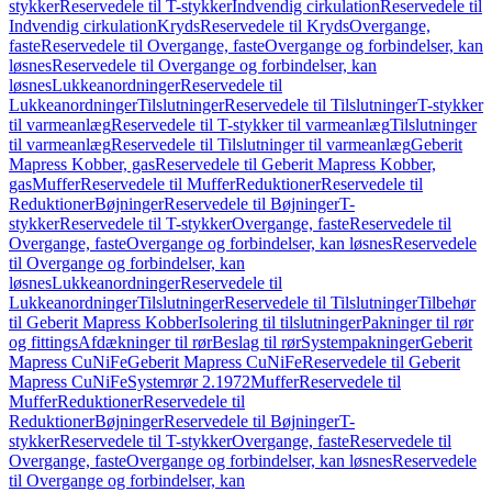
stykker
Reservedele til T-stykker
Indvendig cirkulation
Reservedele til
Indvendig cirkulation
Kryds
Reservedele til Kryds
Overgange,
faste
Reservedele til Overgange, faste
Overgange og forbindelser, kan
løsnes
Reservedele til Overgange og forbindelser, kan
løsnes
Lukkeanordninger
Reservedele til
Lukkeanordninger
Tilslutninger
Reservedele til Tilslutninger
T-stykker
til varmeanlæg
Reservedele til T-stykker til varmeanlæg
Tilslutninger
til varmeanlæg
Reservedele til Tilslutninger til varmeanlæg
Geberit
Mapress Kobber, gas
Reservedele til Geberit Mapress Kobber,
gas
Muffer
Reservedele til Muffer
Reduktioner
Reservedele til
Reduktioner
Bøjninger
Reservedele til Bøjninger
T-
stykker
Reservedele til T-stykker
Overgange, faste
Reservedele til
Overgange, faste
Overgange og forbindelser, kan løsnes
Reservedele
til Overgange og forbindelser, kan
løsnes
Lukkeanordninger
Reservedele til
Lukkeanordninger
Tilslutninger
Reservedele til Tilslutninger
Tilbehør
til Geberit Mapress Kobber
Isolering til tilslutninger
Pakninger til rør
og fittings
Afdækninger til rør
Beslag til rør
Systempakninger
Geberit
Mapress CuNiFe
Geberit Mapress CuNiFe
Reservedele til Geberit
Mapress CuNiFe
Systemrør 2.1972
Muffer
Reservedele til
Muffer
Reduktioner
Reservedele til
Reduktioner
Bøjninger
Reservedele til Bøjninger
T-
stykker
Reservedele til T-stykker
Overgange, faste
Reservedele til
Overgange, faste
Overgange og forbindelser, kan løsnes
Reservedele
til Overgange og forbindelser, kan