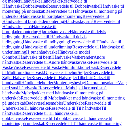
og møbler
Håndvaske
Håndvaske
Reservedele til
Håndvaske
Dobbeltvaske
Reservedele til Dobbeltvaske
Håndvaske til
montering på underskab
Reservedele til Håndvaske til montering på
underskab
Håndvaske til bordplademontering
Reservedele til
Håndvaske til bordplademontering
Håndvaske, små
Reservedele til
Håndvaske, små
Håndvaske til
bordplademontering
Hjørnehåndvaske
Håndvaske til delvis
indbygning
Reservedele til Håndvaske til delvis
indbygning
Håndvaske til indbygning
Reservedele til Håndvaske til
indbygning
Håndvaske til underlimning
Reservedele til Håndvaske til
underlimning
Hjørnehåndvaske
Håndvaske model
Comfort
Håndvaske til børn
Håndvaske
Vaskerender
Andre
håndvaske
Reservedele til Andre håndvaske
Vaske
Reservedele til
Vaske
Vaske
Reservedele til Vaske
Multifunktionel vask
Reservedele
til Multifunktionel vask
Gipsvaske
Tilbehør
Søjler
Reservedele til
Søjler
Halvsøjler
Reservedele til Halvsøjler
Tilbehør
Dæksel til
bundventil
Håndklædeholder
Monteringsbeslag
Dekorationsplader
Vægh
med små håndvaske
Reservedele til Møbelpakker med små
håndvaske
Møbelpakker med håndvaske til montering på
underskab
Reservedele til Møbelpakker med håndvaske til montering
på underskab
Badeværelsesmøbler
Underskabe
Reservedele til
Underskabe
Til håndvaske
Reservedele til Til håndvaske
Til
håndvaske
Reservedele til Til håndvaske
Til
dobbeltvaske
Reservedele til Til dobbeltvaske
Til håndvaske til
montering på underskab
Reservedele til Til håndvaske til montering