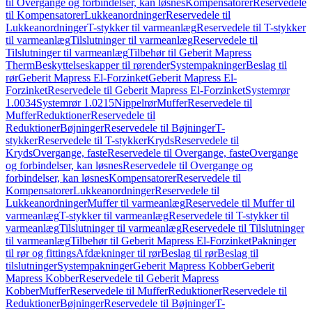
til Overgange og forbindelser, kan løsnes
Kompensatorer
Reservedele
til Kompensatorer
Lukkeanordninger
Reservedele til
Lukkeanordninger
T-stykker til varmeanlæg
Reservedele til T-stykker
til varmeanlæg
Tilslutninger til varmeanlæg
Reservedele til
Tilslutninger til varmeanlæg
Tilbehør til Geberit Mapress
Therm
Beskyttelseskapper til rørender
Systempakninger
Beslag til
rør
Geberit Mapress El-Forzinket
Geberit Mapress El-
Forzinket
Reservedele til Geberit Mapress El-Forzinket
Systemrør
1.0034
Systemrør 1.0215
Nippelrør
Muffer
Reservedele til
Muffer
Reduktioner
Reservedele til
Reduktioner
Bøjninger
Reservedele til Bøjninger
T-
stykker
Reservedele til T-stykker
Kryds
Reservedele til
Kryds
Overgange, faste
Reservedele til Overgange, faste
Overgange
og forbindelser, kan løsnes
Reservedele til Overgange og
forbindelser, kan løsnes
Kompensatorer
Reservedele til
Kompensatorer
Lukkeanordninger
Reservedele til
Lukkeanordninger
Muffer til varmeanlæg
Reservedele til Muffer til
varmeanlæg
T-stykker til varmeanlæg
Reservedele til T-stykker til
varmeanlæg
Tilslutninger til varmeanlæg
Reservedele til Tilslutninger
til varmeanlæg
Tilbehør til Geberit Mapress El-Forzinket
Pakninger
til rør og fittings
Afdækninger til rør
Beslag til rør
Beslag til
tilslutninger
Systempakninger
Geberit Mapress Kobber
Geberit
Mapress Kobber
Reservedele til Geberit Mapress
Kobber
Muffer
Reservedele til Muffer
Reduktioner
Reservedele til
Reduktioner
Bøjninger
Reservedele til Bøjninger
T-