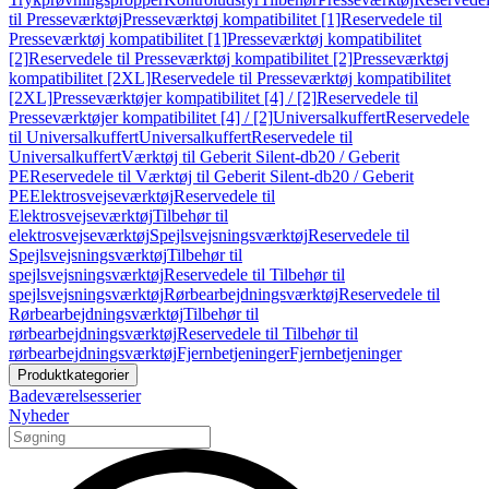
til Presseværktøj
Presseværktøj kompatibilitet [1]
Reservedele til
Presseværktøj kompatibilitet [1]
Presseværktøj kompatibilitet
[2]
Reservedele til Presseværktøj kompatibilitet [2]
Presseværktøj
kompatibilitet [2XL]
Reservedele til Presseværktøj kompatibilitet
[2XL]
Presseværktøjer kompatibilitet [4] / [2]
Reservedele til
Presseværktøjer kompatibilitet [4] / [2]
Universalkuffert
Reservedele
til Universalkuffert
Universalkuffert
Reservedele til
Universalkuffert
Værktøj til Geberit Silent-db20 / Geberit
PE
Reservedele til Værktøj til Geberit Silent-db20 / Geberit
PE
Elektrosvejseværktøj
Reservedele til
Elektrosvejseværktøj
Tilbehør til
elektrosvejseværktøj
Spejlsvejsningsværktøj
Reservedele til
Spejlsvejsningsværktøj
Tilbehør til
spejlsvejsningsværktøj
Reservedele til Tilbehør til
spejlsvejsningsværktøj
Rørbearbejdningsværktøj
Reservedele til
Rørbearbejdningsværktøj
Tilbehør til
rørbearbejdningsværktøj
Reservedele til Tilbehør til
rørbearbejdningsværktøj
Fjernbetjeninger
Fjernbetjeninger
Produktkategorier
Badeværelsesserier
Nyheder