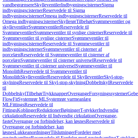
vandbegrænsere
Skylleventiler
Indbygningscisterner
Sigma
indbygningscisterner
Reservedele til Sigma
indbygningscisterner
Omega indbygningscisterner
Reservedele til
Omega indbygningscisterner
Skyllerør
Tilbehør
Svømmeventiler og
skylleventiler
Svømmeventiler
Reservedele til
Svømmeventiler
Svømmeventiler til synlige cisterner
Reservedele til
Svømmeventiler til synlige cisterner
Svømmeventiler til
indbygningscisterner
Reservedele til Svømmeventiler til
indbygningscisterner
Svømmeventiler til cisterner af
porcelæn
Reservedele til Svømmeventiler til cisterner af
porcelæn
Svømmeventiler til cisterner universel
Reservedele til
Svømmeventiler til cisterner universel
Svømmeventiler til
Monolith
Reservedele til Svømmeventiler til
Monolith
Skylleventiler
Reservedele til Skylleventiler
Skyl-stop-
skylning
Reservedele til Skyl-stop-skylning
Dobbeltskyl
Reservedele
til
Dobbeltskyl
Tilbehør
Trykknapper
Overgange
Forsyningssystemer
Geber
FlowFit
Systemrør ML
Systemrør varmeanlæg
ML
Fittings
Reservedele til
Fittings
Koblinger
Reduktioner
Bøjninger
T-stykker
Indvendig
cirkulation
Reservedele til Indvendig cirkulation
Overgange,
faste
Overgange og forbindelser, kan løsnes
Reservedele til
Overgange og forbindelser, kan
løsnes
Lukkeanordninger
Tilslutninger
Fordeler med
gevindsamling
Reservedele til Fordeler med gevindsamling
T-stykker