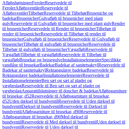
Afløbsbøjninger
Feroler
Reservedele til
Feroler
Afløbsventiler
Reservedele til
Afløbsventiler
Tilbehør
Reservedele til Tilbehør
Bruseniche og
badekar
Brusenicher
Gulvafløb til brusenicher med plant
gulv
Reservedele til Gulvafløb til brusenicher med plant gulv
Render
til brusenicher
Reservedele til Render til brusenicher
Tilbehør til
render til brusenicher
Reservedele til Tilbehør til render til
brusenicher
Gulvafløb til brusenicher
Reservedele til Gulvafløb til
brusenicher
Tilbehør til gulvafløb til brusenicher
Reservedele til
Tilbehør til gulvafløb til brusenicher
Vægafløb
Reservedele til
Vægafløb
Tilbehør til vægafløb
Reservedele til Tilbehør til
vægafløb
Brusekar og brusegulve
Installationselementer
Specifikke
vandlåse til brusekar
Badekar
Badekar af sanitetsakryl
Reservedele til
Badekar af sanitetsakryl
Rektangulære badekar
Reservedele til
Rektangulære badekar
Installationselementer
Reservedele til
Installationselementer
Ben sæt og sæt af plader og
vægbeslag
Reservedele til Ben sæt og sæt af plader og
vægbeslag
Apparattilslutninger til doucher & badekar
Afløbsgarniture
til brusekar, d52
Reservedele til Afløbsgarniture til brusekar,
d52
Uden dæksel til bundventil
Reservedele til Uden dæksel til
bundventil
Dæksel til bundventil
Reservedele til Dæksel til
bundventil
Afløbsgarniture til brusekar, d90
Reservedele til
Afløbsgarniture til brusekar, d90
Med dæksel til
bundventil
Reservedele til Med dæksel til bundventil
Uden dæksel til
bundventil
Reservedele til Uden dæksel til