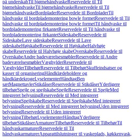
på underskab
Til hjørnehåndvaske
Reservedele til Til
hjørnehåndvaske
Til hjørnehåndvaske
Reservedele til Til
hjørnehåndvaske
Bordplader
Reservedele til Bordplader
Til
håndvaske til bordplademontering bowle formet
Reservedele til Til
håndvaske til bordplademontering bowle formet
Til håndvaske til
bordplademontering firkantet
Reservedele til Til håndvaske til
bordplademontering firkantet
Sideskabe
Reservedele til
Sideskabe
Lave sideskabe
Reservedele til Lave
sideskabe
Højskabe
Reservedele til Højskabe
Halvhøje
skabe
Reservedele til Halvhøje skabe
Overskabe
Reservedele til
Overskabe
Andre badeværelsesmøbler
Reservedele til Andre
badeværelsesmøbler
Væghylder
Reservedele til
Væghylder
Tilbehør
Reservedele til Tilbehør
Skuffeindsatser og
kasser til organisering
Håndklædeholdere og
håndklædekroge
Lyselementer
Håndtag
Ben
sæt
Magnettavler
Stikdåser
Reservedele til Stikdåser
Yderligere
tilbehør
Spejle og spejlskabe
Spejle
Reservedele til Spejle
Med
integreret belysning
Reservedele til Med integreret
belysning
Spejlskabe
Reservedele til Spejlskabe
Med integreret
belysning
Reservedele til Med integreret belysning
Uden integreret
belysning
Reservedele til Uden integreret
belysning
Tilbehør
Lyselementer
Håndtag
Yderligere
tilbehør
Stikdåser
Armaturer
Tilbehør
Reservedele til Tilbehør
Til
håndvaskarmaturer
Reservedele til Til
håndvaskarmaturer
Apparattilslutninger til vaskeplads, køkkenvask,