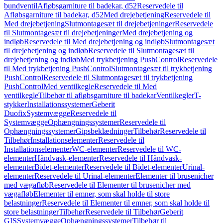
bundventil
Afløbsgarniture til badekar, d52
Reservedele til
Afløbsgarniture til badekar, d52
Med drejebetjening
Reservedele til
Med drejebetjening
Slutmontagesæt til drejebetjeninger
Reservedele
til Slutmontagesæt til drejebetjeninger
Med drejebetjening og
indløb
Reservedele til Med drejebetjening og indløb
Slutmontagesæt
til drejebetjening og indløb
Reservedele til Slutmontagesæt til
drejebetjening og indløb
Med trykbetjening PushControl
Reservedele
til Med trykbetjening PushControl
Slutmontagesæt til trykbetjening
PushControl
Reservedele til Slutmontagesæt til trykbetjening
PushControl
Med ventilkegle
Reservedele til Med
ventilkegle
Tilbehør til afløbsgarniture til badekar
Ventilkegler
T-
stykker
Installationssystemer
Geberit
Duofix
Systemvægge
Reservedele til
Systemvægge
Ophængningssystemer
Reservedele til
Ophængningssystemer
Gipsbeklædninger
Tilbehør
Reservedele til
Tilbehør
Installationselementer
Reservedele til
Installationselementer
WC-elementer
Reservedele til WC-
elementer
Håndvask-elementer
Reservedele til Håndvask-
elementer
Bidet-elementer
Reservedele til Bidet-elementer
Urinal-
elementer
Reservedele til Urinal-elementer
Elementer til brusenicher
med vægafløb
Reservedele til Elementer til brusenicher med
vægafløb
Elementer til emner, som skal holde til store
belastninger
Reservedele til Elementer til emner, som skal holde til
store belastninger
Tilbehør
Reservedele til Tilbehør
Geberit
GIS
Systemvægge
Ophængningssystemer
Tilbehør til