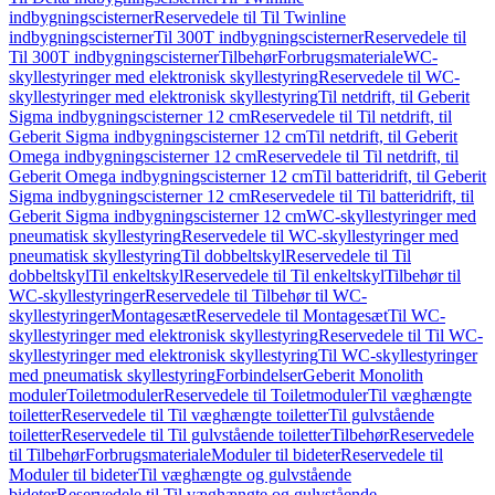
indbygningscisterner
Reservedele til Til Twinline
indbygningscisterner
Til 300T indbygningscisterner
Reservedele til
Til 300T indbygningscisterner
Tilbehør
Forbrugsmateriale
WC-
skyllestyringer med elektronisk skyllestyring
Reservedele til WC-
skyllestyringer med elektronisk skyllestyring
Til netdrift, til Geberit
Sigma indbygningscisterner 12 cm
Reservedele til Til netdrift, til
Geberit Sigma indbygningscisterner 12 cm
Til netdrift, til Geberit
Omega indbygningscisterner 12 cm
Reservedele til Til netdrift, til
Geberit Omega indbygningscisterner 12 cm
Til batteridrift, til Geberit
Sigma indbygningscisterner 12 cm
Reservedele til Til batteridrift, til
Geberit Sigma indbygningscisterner 12 cm
WC-skyllestyringer med
pneumatisk skyllestyring
Reservedele til WC-skyllestyringer med
pneumatisk skyllestyring
Til dobbeltskyl
Reservedele til Til
dobbeltskyl
Til enkeltskyl
Reservedele til Til enkeltskyl
Tilbehør til
WC-skyllestyringer
Reservedele til Tilbehør til WC-
skyllestyringer
Montagesæt
Reservedele til Montagesæt
Til WC-
skyllestyringer med elektronisk skyllestyring
Reservedele til Til WC-
skyllestyringer med elektronisk skyllestyring
Til WC-skyllestyringer
med pneumatisk skyllestyring
Forbindelser
Geberit Monolith
moduler
Toiletmoduler
Reservedele til Toiletmoduler
Til væghængte
toiletter
Reservedele til Til væghængte toiletter
Til gulvstående
toiletter
Reservedele til Til gulvstående toiletter
Tilbehør
Reservedele
til Tilbehør
Forbrugsmateriale
Moduler til bideter
Reservedele til
Moduler til bideter
Til væghængte og gulvstående
bideter
Reservedele til Til væghængte og gulvstående