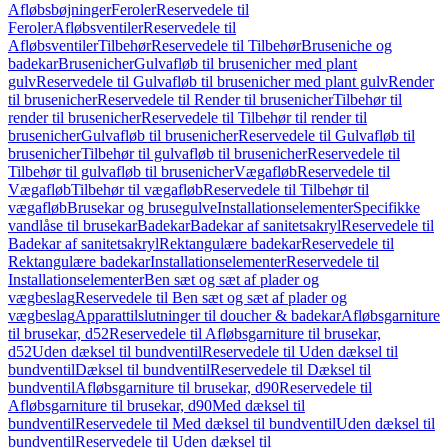
Afløbsbøjninger
Feroler
Reservedele til
Feroler
Afløbsventiler
Reservedele til
Afløbsventiler
Tilbehør
Reservedele til Tilbehør
Bruseniche og
badekar
Brusenicher
Gulvafløb til brusenicher med plant
gulv
Reservedele til Gulvafløb til brusenicher med plant gulv
Render
til brusenicher
Reservedele til Render til brusenicher
Tilbehør til
render til brusenicher
Reservedele til Tilbehør til render til
brusenicher
Gulvafløb til brusenicher
Reservedele til Gulvafløb til
brusenicher
Tilbehør til gulvafløb til brusenicher
Reservedele til
Tilbehør til gulvafløb til brusenicher
Vægafløb
Reservedele til
Vægafløb
Tilbehør til vægafløb
Reservedele til Tilbehør til
vægafløb
Brusekar og brusegulve
Installationselementer
Specifikke
vandlåse til brusekar
Badekar
Badekar af sanitetsakryl
Reservedele til
Badekar af sanitetsakryl
Rektangulære badekar
Reservedele til
Rektangulære badekar
Installationselementer
Reservedele til
Installationselementer
Ben sæt og sæt af plader og
vægbeslag
Reservedele til Ben sæt og sæt af plader og
vægbeslag
Apparattilslutninger til doucher & badekar
Afløbsgarniture
til brusekar, d52
Reservedele til Afløbsgarniture til brusekar,
d52
Uden dæksel til bundventil
Reservedele til Uden dæksel til
bundventil
Dæksel til bundventil
Reservedele til Dæksel til
bundventil
Afløbsgarniture til brusekar, d90
Reservedele til
Afløbsgarniture til brusekar, d90
Med dæksel til
bundventil
Reservedele til Med dæksel til bundventil
Uden dæksel til
bundventil
Reservedele til Uden dæksel til