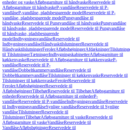
enheder og vaske
Afløbsgarniture til håndvaske
Reservedele til
Afløbsgarniture til håndvaske
P-vandlåse
Reservedele til P-
vandlåse
P-vandlåse, pladsbesparende model
Reservedele til P-
vandlåse, pladsbesparende model
Pungvandlåse til
håndvaske
Reservedele til Pungvandlåse til håndvaske
Pungvandlåse
til håndvaske, pladsbesparende model
Reservedele til Pungvandlåse
til håndvaske, pladsbesparende
model
Indbygningsvandlåse
Reservedele til
Indbygningsvandlåse
Håndvasktilslutninger
Reservedele til
Håndvasktilslutninger
Feroler
Afløbsbøjninger
Afdækninger
Tilslutning
til Tilslutninger
Tætninger
Indbygningskabinetter
Afløbsgarniture til
køkkenvaske
Reservedele til Afløbsgarniture til køkkenvaske
P-
vandlåse
Reservedele til P-
vandlåse
Dobbeltkammervandlåse
Reservedele til
Dobbeltkammervandlåse
Tilslutninger til køkkenvaske
Reservedele til
Tilslutninger til køkkenvaske
Feroler
Reservedele til
Feroler
Afløbsbøjninger
Reservedele til
Afløbsbøjninger
Tilbehør
Reservedele til Tilbehør
Afløbsgarniture til
enheder
Reservedele til Afløbsgarniture til enheder
P-
vandlåse
Reservedele til P-vandlåse
Indbygningsvandlåse
Reservedele
til Indbygningsvandlåse
Synlige vandlåse
Reservedele til Synlige
vandlåse
Tilslutninger
Reservedele til
Tilslutninger
Tilbehør
Afløbsgarniture til vaske
Reservedele til
Afløbsgarniture til vaske
Vandlåse
Reservedele til
Vandlåse
Afløbsbøjninger
Reservedele til