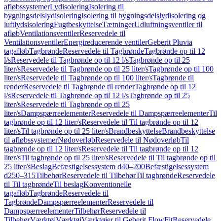
afløbssystemer
Lydisolering
Isolering til
bygningsdelslydisolering
Isolering til bygningsdelslydisolering og
luftlydsisolering
Fugtbeskyttelse
Tætninger
Udluftningsventiler til
afløb
Ventilationsventiler
Reservedele til
Ventilationsventiler
Energireducerende ventiler
Geberit Pluvia
tagafløb
Tagbrønde
Reservedele til Tagbrønde
Tagbrønde op til 12
l/s
Reservedele til Tagbrønde op til 12 l/s
Tagbrønde op til 25
liter/s
Reservedele til Tagbrønde op til 25 liter/s
Tagbrønde op til 100
liter/s
Reservedele til Tagbrønde op til 100 liter/s
Tagbrønde til
render
Reservedele til Tagbrønde til render
Tagbrønde op til 12
l/s
Reservedele til Tagbrønde op til 12 l/s
Tagbrønde op til 25
liter/s
Reservedele til Tagbrønde op til 25
liter/s
Dampspærreelementer
Reservedele til Dampspærreelementer
Til
tagbrønde op til 12 liter/s
Reservedele til Til tagbrønde op til 12
liter/s
Til tagbrønde op til 25 liter/s
Brandbeskyttelse
Brandbeskyttelse
til afløbssystemer
Nødoverløb
Reservedele til Nødoverløb
Til
tagbrønde op til 12 liter/s
Reservedele til Til tagbrønde op til 12
liter/s
Til tagbrønde op til 25 liter/s
Reservedele til Til tagbrønde op til
25 liter/s
Beslag
Befæstigelsessystem d40–200
Befæstigelsessystem
d250–315
Tilbehør
Reservedele til Tilbehør
Til tagbrønde
Reservedele
til Til tagbrønde
Til beslag
Konventionelle
tagafløb
Tagbrønde
Reservedele til
Tagbrønde
Dampspærreelementer
Reservedele til
Dampspærreelementer
Tilbehør
Reservedele til
Tilbehør
Værktøj
Værktøj
Værktøjer til Geberit FlowFit
Reservedele