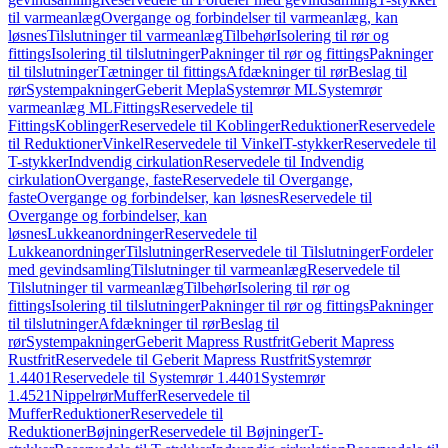
til varmeanlæg
Overgange og forbindelser til varmeanlæg, kan
løsnes
Tilslutninger til varmeanlæg
Tilbehør
Isolering til rør og
fittings
Isolering til tilslutninger
Pakninger til rør og fittings
Pakninger
til tilslutninger
Tætninger til fittings
Afdækninger til rør
Beslag til
rør
Systempakninger
Geberit Mepla
Systemrør ML
Systemrør
varmeanlæg ML
Fittings
Reservedele til
Fittings
Koblinger
Reservedele til Koblinger
Reduktioner
Reservedele
til Reduktioner
Vinkel
Reservedele til Vinkel
T-stykker
Reservedele til
T-stykker
Indvendig cirkulation
Reservedele til Indvendig
cirkulation
Overgange, faste
Reservedele til Overgange,
faste
Overgange og forbindelser, kan løsnes
Reservedele til
Overgange og forbindelser, kan
løsnes
Lukkeanordninger
Reservedele til
Lukkeanordninger
Tilslutninger
Reservedele til Tilslutninger
Fordeler
med gevindsamling
Tilslutninger til varmeanlæg
Reservedele til
Tilslutninger til varmeanlæg
Tilbehør
Isolering til rør og
fittings
Isolering til tilslutninger
Pakninger til rør og fittings
Pakninger
til tilslutninger
Afdækninger til rør
Beslag til
rør
Systempakninger
Geberit Mapress Rustfrit
Geberit Mapress
Rustfrit
Reservedele til Geberit Mapress Rustfrit
Systemrør
1.4401
Reservedele til Systemrør 1.4401
Systemrør
1.4521
Nippelrør
Muffer
Reservedele til
Muffer
Reduktioner
Reservedele til
Reduktioner
Bøjninger
Reservedele til Bøjninger
T-