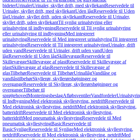
bideter
Urinaler
Urinaler, skyllet drift, med skyllekant
Reservedele til
Urinaler, skyllet drift, med skyllekant
Uden låg
Reservedele til Uden
låg
Urinaler, skyllet drift, uden skyllekant
Reservedele til Urinaler,
skyllet drift, uden skyllekant
Til synlig urinalstyring eller
urinalstyring til indbygning
Reservedele til Til synlig urinalstyring
eller urinalstyring til indbygning
Med integreret
urinalstyring
Reservedele til Med integreret urinalstyring
Til integreret
urinalstyring
Reservedele til Til integreret urinalstyring
Urinaler, drift
uden vand
Reservedele til Urinaler, drift uden vand
Uden
låg
Reservedele til Uden låg
Skillevægge
Reservedele til
Skillevægge
Skillevægge af plast
Reservedele til Skillevægge af
plast
Skillevægge af glas
Reservedele til Skillevægge af
glas
Tilbehør
Reservedele til Tilbehør
Urinallåg
Vandlåse og
vandlåstilbehør
Skyllerør, skyllerørsbøjninger og
overgange
Reservedele til Skyllerør, skyllerørsbøjninger og
overgange
Tilbehør til
sprøjtehoved
Monteringsbeslag
Afløbsventiler
Vandfordeler
Urinalstyri
til Indbygning
Med elektronisk skyllestyring, netdrift
Reservedele til
Med elektronisk skyllestyring, netdrift
Med elektronisk skyllestyring,
batteridrift
Reservedele til Med elektronisk skyllestyring,
batteridrift
Med pneumatisk skyllestyring
Reservedele til Med
pneumatisk skyllestyring
Basic
Reservedele til
Basic
Synlige
Reservedele til Synlige
Med elektronisk skyllestyring,
netdrift
Reservedele til Med elektronisk skyllestyring, netdrift
Med