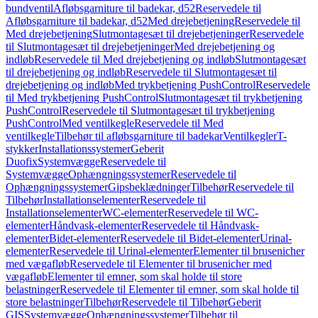
bundventil
Afløbsgarniture til badekar, d52
Reservedele til
Afløbsgarniture til badekar, d52
Med drejebetjening
Reservedele til
Med drejebetjening
Slutmontagesæt til drejebetjeninger
Reservedele
til Slutmontagesæt til drejebetjeninger
Med drejebetjening og
indløb
Reservedele til Med drejebetjening og indløb
Slutmontagesæt
til drejebetjening og indløb
Reservedele til Slutmontagesæt til
drejebetjening og indløb
Med trykbetjening PushControl
Reservedele
til Med trykbetjening PushControl
Slutmontagesæt til trykbetjening
PushControl
Reservedele til Slutmontagesæt til trykbetjening
PushControl
Med ventilkegle
Reservedele til Med
ventilkegle
Tilbehør til afløbsgarniture til badekar
Ventilkegler
T-
stykker
Installationssystemer
Geberit
Duofix
Systemvægge
Reservedele til
Systemvægge
Ophængningssystemer
Reservedele til
Ophængningssystemer
Gipsbeklædninger
Tilbehør
Reservedele til
Tilbehør
Installationselementer
Reservedele til
Installationselementer
WC-elementer
Reservedele til WC-
elementer
Håndvask-elementer
Reservedele til Håndvask-
elementer
Bidet-elementer
Reservedele til Bidet-elementer
Urinal-
elementer
Reservedele til Urinal-elementer
Elementer til brusenicher
med vægafløb
Reservedele til Elementer til brusenicher med
vægafløb
Elementer til emner, som skal holde til store
belastninger
Reservedele til Elementer til emner, som skal holde til
store belastninger
Tilbehør
Reservedele til Tilbehør
Geberit
GIS
Systemvægge
Ophængningssystemer
Tilbehør til