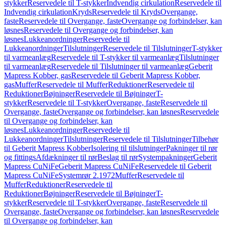
stykker
Reservedele til T-stykker
Indvendig cirkulation
Reservedele til
Indvendig cirkulation
Kryds
Reservedele til Kryds
Overgange,
faste
Reservedele til Overgange, faste
Overgange og forbindelser, kan
løsnes
Reservedele til Overgange og forbindelser, kan
løsnes
Lukkeanordninger
Reservedele til
Lukkeanordninger
Tilslutninger
Reservedele til Tilslutninger
T-stykker
til varmeanlæg
Reservedele til T-stykker til varmeanlæg
Tilslutninger
til varmeanlæg
Reservedele til Tilslutninger til varmeanlæg
Geberit
Mapress Kobber, gas
Reservedele til Geberit Mapress Kobber,
gas
Muffer
Reservedele til Muffer
Reduktioner
Reservedele til
Reduktioner
Bøjninger
Reservedele til Bøjninger
T-
stykker
Reservedele til T-stykker
Overgange, faste
Reservedele til
Overgange, faste
Overgange og forbindelser, kan løsnes
Reservedele
til Overgange og forbindelser, kan
løsnes
Lukkeanordninger
Reservedele til
Lukkeanordninger
Tilslutninger
Reservedele til Tilslutninger
Tilbehør
til Geberit Mapress Kobber
Isolering til tilslutninger
Pakninger til rør
og fittings
Afdækninger til rør
Beslag til rør
Systempakninger
Geberit
Mapress CuNiFe
Geberit Mapress CuNiFe
Reservedele til Geberit
Mapress CuNiFe
Systemrør 2.1972
Muffer
Reservedele til
Muffer
Reduktioner
Reservedele til
Reduktioner
Bøjninger
Reservedele til Bøjninger
T-
stykker
Reservedele til T-stykker
Overgange, faste
Reservedele til
Overgange, faste
Overgange og forbindelser, kan løsnes
Reservedele
til Overgange og forbindelser, kan