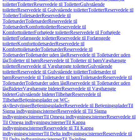
toiletter
Toiletter
Reservedele til Toiletter
Gulvstående
toiletter
Reservedele til Gulvstående toiletter
Toiletter
Reservedele til
Toiletter
Toiletsæder
Reservedele til
Toiletsæder
Toiletsæder
Reservedele til
Toiletsæder
Komforttoiletter
Reservedele til
Komforttoiletter
Forhøjede toiletter
Reservedele til Forhøjede
toiletter
Forlængede toiletter
Reservedele til Forlængede
toiletter
Komforttoiletsæder
Reservedele til
Komforttoiletsæder
Toiletsæder
Reservedele til
Toiletsæder
Toiletsæder uden låg
Reservedele til Toiletsæder uden
låg
Toiletter til børn
Reservedele til Toiletter til børn
Væghængte
toiletter
Reservedele til Væghængte toiletter
Gulvstående
toiletter
Reservedele til Gulvstående toiletter
Toiletsæder til
børn
Reservedele til Toiletsæder til børn
Toiletsæder
Reservedele til
Toiletsæder
Toiletsæder uden låg
Reservedele til Toiletsæder uden
låg
Bideter
Væghængte bideter
Reservedele til Væghængte
bideter
Gulvstående bideter
Tilbehør
Reservedele til
Tilbehør
Betjeningsplader og WC-
skyllestyringer
Betjeningsplader
Reservedele til Betjeningsplader
Til
Sigma indbygningscisterner
Reservedele til Til Sigma
indbygningscisterner
Til Omega indbygningscisterner
Reservedele til
Til Omega indbygningscisterner
Til Kappa
indbygningscisterner
Reservedele til Til Kappa
indbygningscisterner
Til Delta indbygningscisterner
Reservedele til
Til Delta indbygningscisterner
Til Twinline