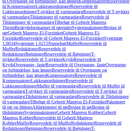
til Overgange og forbindelser, kan løsnes
Kompensatorer
Reservedele
til Kompensatorer
Lukkeanordninger
Reservedele til
Lukkeanordninger
T-stykker til varmeanlæg
Reservedele til T-stykker
til varmeanlæg
Tilslutninger til varmeanlæg
Reservedele til
Tilslutninger til varmeanlæg
Tilbehør til Geberit Mapress
Therm
Beskyttelseskapper til rørender
Systempakninger
Beslag til
rør
Geberit Mapress El-Forzinket
Geberit Mapress El-
Forzinket
Reservedele til Geberit Mapress El-Forzinket
Systemrør
1.0034
Systemrør 1.0215
Nippelrør
Muffer
Reservedele til
Muffer
Reduktioner
Reservedele til
Reduktioner
Bøjninger
Reservedele til Bøjninger
T-
stykker
Reservedele til T-stykker
Kryds
Reservedele til
Kryds
Overgange, faste
Reservedele til Overgange, faste
Overgange
og forbindelser, kan løsnes
Reservedele til Overgange og
forbindelser, kan løsnes
Kompensatorer
Reservedele til
Kompensatorer
Lukkeanordninger
Reservedele til
Lukkeanordninger
Muffer til varmeanlæg
Reservedele til Muffer til
varmeanlæg
T-stykker til varmeanlæg
Reservedele til T-stykker til
varmeanlæg
Tilslutninger til varmeanlæg
Reservedele til Tilslutninger
til varmeanlæg
Tilbehør til Geberit Mapress El-Forzinket
Pakninger
til rør og fittings
Afdækninger til rør
Beslag til rør
Beslag til
tilslutninger
Systempakninger
Geberit Mapress Kobber
Geberit
Mapress Kobber
Reservedele til Geberit Mapress
Kobber
Muffer
Reservedele til Muffer
Reduktioner
Reservedele til
Reduktioner
Bøjninger
Reservedele til Bøjninger
T-