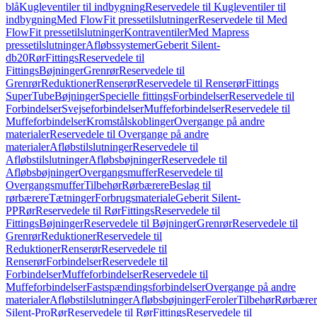
blå
Kugleventiler til indbygning
Reservedele til Kugleventiler til
indbygning
Med FlowFit pressetilslutninger
Reservedele til Med
FlowFit pressetilslutninger
Kontraventiler
Med Mapress
pressetilslutninger
Afløbssystemer
Geberit Silent-
db20
Rør
Fittings
Reservedele til
Fittings
Bøjninger
Grenrør
Reservedele til
Grenrør
Reduktioner
Renserør
Reservedele til Renserør
Fittings
SuperTube
Bøjninger
Specielle fittings
Forbindelser
Reservedele til
Forbindelser
Svejseforbindelser
Muffeforbindelser
Reservedele til
Muffeforbindelser
Kromstålskoblinger
Overgange på andre
materialer
Reservedele til Overgange på andre
materialer
Afløbstilslutninger
Reservedele til
Afløbstilslutninger
Afløbsbøjninger
Reservedele til
Afløbsbøjninger
Overgangsmuffer
Reservedele til
Overgangsmuffer
Tilbehør
Rørbærere
Beslag til
rørbærere
Tætninger
Forbrugsmateriale
Geberit Silent-
PP
Rør
Reservedele til Rør
Fittings
Reservedele til
Fittings
Bøjninger
Reservedele til Bøjninger
Grenrør
Reservedele til
Grenrør
Reduktioner
Reservedele til
Reduktioner
Renserør
Reservedele til
Renserør
Forbindelser
Reservedele til
Forbindelser
Muffeforbindelser
Reservedele til
Muffeforbindelser
Fastspændingsforbindelser
Overgange på andre
materialer
Afløbstilslutninger
Afløbsbøjninger
Feroler
Tilbehør
Rørbærer
Silent-Pro
Rør
Reservedele til Rør
Fittings
Reservedele til