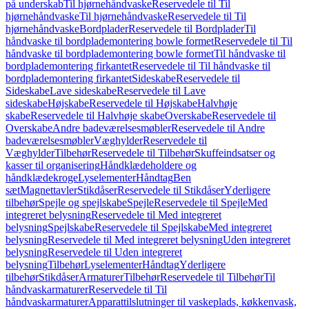
på underskab
Til hjørnehåndvaske
Reservedele til Til
hjørnehåndvaske
Til hjørnehåndvaske
Reservedele til Til
hjørnehåndvaske
Bordplader
Reservedele til Bordplader
Til
håndvaske til bordplademontering bowle formet
Reservedele til Til
håndvaske til bordplademontering bowle formet
Til håndvaske til
bordplademontering firkantet
Reservedele til Til håndvaske til
bordplademontering firkantet
Sideskabe
Reservedele til
Sideskabe
Lave sideskabe
Reservedele til Lave
sideskabe
Højskabe
Reservedele til Højskabe
Halvhøje
skabe
Reservedele til Halvhøje skabe
Overskabe
Reservedele til
Overskabe
Andre badeværelsesmøbler
Reservedele til Andre
badeværelsesmøbler
Væghylder
Reservedele til
Væghylder
Tilbehør
Reservedele til Tilbehør
Skuffeindsatser og
kasser til organisering
Håndklædeholdere og
håndklædekroge
Lyselementer
Håndtag
Ben
sæt
Magnettavler
Stikdåser
Reservedele til Stikdåser
Yderligere
tilbehør
Spejle og spejlskabe
Spejle
Reservedele til Spejle
Med
integreret belysning
Reservedele til Med integreret
belysning
Spejlskabe
Reservedele til Spejlskabe
Med integreret
belysning
Reservedele til Med integreret belysning
Uden integreret
belysning
Reservedele til Uden integreret
belysning
Tilbehør
Lyselementer
Håndtag
Yderligere
tilbehør
Stikdåser
Armaturer
Tilbehør
Reservedele til Tilbehør
Til
håndvaskarmaturer
Reservedele til Til
håndvaskarmaturer
Apparattilslutninger til vaskeplads, køkkenvask,