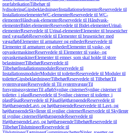
præfabrikation
Tilbehør til
lydisolering
Gipsbeklædninger
Installationselementer
Reservedele til
Installationselementer
WC-elementer
Reservedele til WC-
elementer
Håndvask-elementer
Reservedele til Håndvask-
elementer
Bidet-elementer
Reservedele til Bidet-elementer
Urinal-
elementer
Reservedele til Urinal-elementer
Elementer til brusenicher
med vægafløb
Reservedele til Elementer til brusenicher med
vægafløb
Elementer til armaturer og enheder
Reservedele til
Elementer til armaturer og enheder
Elementer til vaske- og
opvaskemaskiner
Reservedele til Elementer til vaske- og
opvaskemaskiner
Elementer til emner, som skal holde til store
belastninger
Tilbehør
Reservedele til
Tilbehør
Installationsmoduler
Reservedele til
Installationsmoduler
Moduler til toiletter
Reservedele til Moduler til
toiletter
Gipsbeklædninger
Tilbehør
Reservedele til Tilbehør
Til
systemvægge
Reservedele til Til systemvægge
Til
forsyningssystemer
Til afløb
Synlige cisterner
Synlige cisterner til
toiletter, i plast
Reservedele til Synlige cisterner til toiletter, i
plast
Påsat
Reservedele til Påsat
Højthængende
Reservedele til
Højthængende
Lavt- og højthængende
Reservedele til Lavt- og
højthængende
Skyllerør til synlige cisterner
Reservedele til Skyllerør
til synlige cisterner
Højthængende
Reservedele til
Højthængende
Lavt- og højthængende
Tilbehør
Reservedele til
Tilbehør
Tilslutninger
Reservedele til
Tilslutninger
Tætninger
Gummimanchetter
Nipler, rosetter og