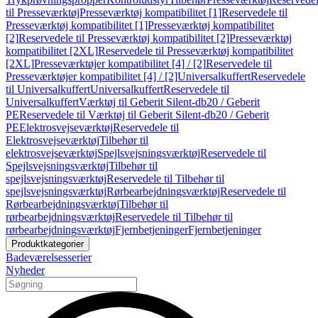
til Presseværktøj
Presseværktøj kompatibilitet [1]
Reservedele til
Presseværktøj kompatibilitet [1]
Presseværktøj kompatibilitet
[2]
Reservedele til Presseværktøj kompatibilitet [2]
Presseværktøj
kompatibilitet [2XL]
Reservedele til Presseværktøj kompatibilitet
[2XL]
Presseværktøjer kompatibilitet [4] / [2]
Reservedele til
Presseværktøjer kompatibilitet [4] / [2]
Universalkuffert
Reservedele
til Universalkuffert
Universalkuffert
Reservedele til
Universalkuffert
Værktøj til Geberit Silent-db20 / Geberit
PE
Reservedele til Værktøj til Geberit Silent-db20 / Geberit
PE
Elektrosvejseværktøj
Reservedele til
Elektrosvejseværktøj
Tilbehør til
elektrosvejseværktøj
Spejlsvejsningsværktøj
Reservedele til
Spejlsvejsningsværktøj
Tilbehør til
spejlsvejsningsværktøj
Reservedele til Tilbehør til
spejlsvejsningsværktøj
Rørbearbejdningsværktøj
Reservedele til
Rørbearbejdningsværktøj
Tilbehør til
rørbearbejdningsværktøj
Reservedele til Tilbehør til
rørbearbejdningsværktøj
Fjernbetjeninger
Fjernbetjeninger
Produktkategorier
Badeværelsesserier
Nyheder