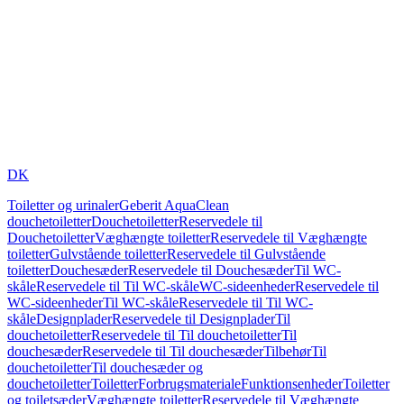
DK
Toiletter og urinaler
Geberit AquaClean
douchetoiletter
Douchetoiletter
Reservedele til
Douchetoiletter
Væghængte toiletter
Reservedele til Væghængte
toiletter
Gulvstående toiletter
Reservedele til Gulvstående
toiletter
Douchesæder
Reservedele til Douchesæder
Til WC-
skåle
Reservedele til Til WC-skåle
WC-sideenheder
Reservedele til
WC-sideenheder
Til WC-skåle
Reservedele til Til WC-
skåle
Designplader
Reservedele til Designplader
Til
douchetoiletter
Reservedele til Til douchetoiletter
Til
douchesæder
Reservedele til Til douchesæder
Tilbehør
Til
douchetoiletter
Til douchesæder og
douchetoiletter
Toiletter
Forbrugsmateriale
Funktionsenheder
Toiletter
og toiletsæder
Væghængte toiletter
Reservedele til Væghængte