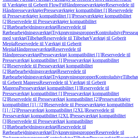
til Værktøjer til Geberit FlowFit
Håndpresseværktøjer
Reservedele til
Håndpresseværktøjer
Presseværktøjer kompatibilitet [1]
Reservedele
til Presseværktøjer kompatibilitet [1]
Presseværktøjer kompatibilitet
[2]
Reservedele til Presseværktøjer kompatibilitet
[2]
Rørbearbejdningsværktøj
Reservedele til
Rørbearbejdningsværktøj
Trykprøvningspropper
Kontroludstyr
Pressea
med værktøj
Tilbehør
Reservedele til Tilbehør
Værktøj til Geberit
Mepla
Reservedele til Værktøj til Geberit
Mepla
Håndpresseværktøj
Reservedele til
Håndpresseværktøj
Presseværktøj kompatibilitet [1]
Reservedele til
Presseværktøj kompatibilitet [1]
Presseværktøj kompatibilitet
[2]
Reservedele til Presseværktøj kompatibilitet
[2]
Rørbearbejdningsværktøj
Reservedele til
Rørbearbejdningsværktøj
Trykprøvningspropper
Kontroludstyr
Tilbehø
til Geberit Mapress
Reservedele til Værktøj til Geberit
Mapress
Presseværktøj kompatibilitet [1]
Reservedele til
Presseværktøj kompatibilitet [1]
Presseværktøj kompatibilitet
[2]
Reservedele til Presseværktøj kompatibilitet [2]
Presseværktøjer
kompatibilitet [1] / [2]
Reservedele til Presseværktøjer kompatibilitet
[1] / [2]
Presseværktøj kompatibilitet [2XL]
Reservedele til
Presseværktøj kompatibilitet [2XL]
Presseværktøj kompatibilitet
[3]
Reservedele til Presseværktøj kompatibilitet
[3]
Rørbearbejdningsværktøj
Reservedele til
Rørbearbejdningsværktøj
Trykprøvningspropper
Reservedele til
Trykprøvningspropper
Kontroludstyr
Tilbehør
Presseværktøj
Reservede