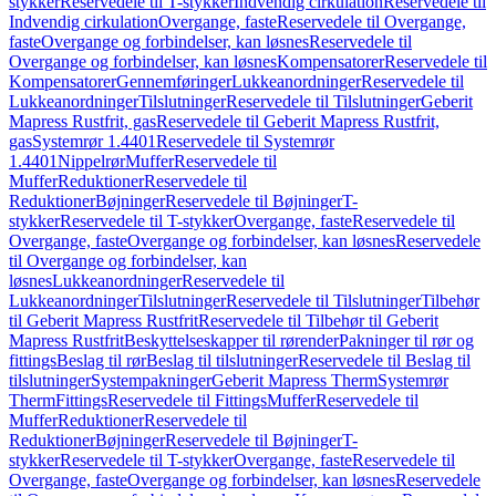
stykker
Reservedele til T-stykker
Indvendig cirkulation
Reservedele til
Indvendig cirkulation
Overgange, faste
Reservedele til Overgange,
faste
Overgange og forbindelser, kan løsnes
Reservedele til
Overgange og forbindelser, kan løsnes
Kompensatorer
Reservedele til
Kompensatorer
Gennemføringer
Lukkeanordninger
Reservedele til
Lukkeanordninger
Tilslutninger
Reservedele til Tilslutninger
Geberit
Mapress Rustfrit, gas
Reservedele til Geberit Mapress Rustfrit,
gas
Systemrør 1.4401
Reservedele til Systemrør
1.4401
Nippelrør
Muffer
Reservedele til
Muffer
Reduktioner
Reservedele til
Reduktioner
Bøjninger
Reservedele til Bøjninger
T-
stykker
Reservedele til T-stykker
Overgange, faste
Reservedele til
Overgange, faste
Overgange og forbindelser, kan løsnes
Reservedele
til Overgange og forbindelser, kan
løsnes
Lukkeanordninger
Reservedele til
Lukkeanordninger
Tilslutninger
Reservedele til Tilslutninger
Tilbehør
til Geberit Mapress Rustfrit
Reservedele til Tilbehør til Geberit
Mapress Rustfrit
Beskyttelseskapper til rørender
Pakninger til rør og
fittings
Beslag til rør
Beslag til tilslutninger
Reservedele til Beslag til
tilslutninger
Systempakninger
Geberit Mapress Therm
Systemrør
Therm
Fittings
Reservedele til Fittings
Muffer
Reservedele til
Muffer
Reduktioner
Reservedele til
Reduktioner
Bøjninger
Reservedele til Bøjninger
T-
stykker
Reservedele til T-stykker
Overgange, faste
Reservedele til
Overgange, faste
Overgange og forbindelser, kan løsnes
Reservedele