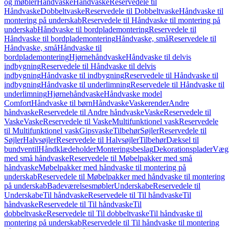
og møbler
Håndvaske
Håndvaske
Reservedele til
Håndvaske
Dobbeltvaske
Reservedele til Dobbeltvaske
Håndvaske til
montering på underskab
Reservedele til Håndvaske til montering på
underskab
Håndvaske til bordplademontering
Reservedele til
Håndvaske til bordplademontering
Håndvaske, små
Reservedele til
Håndvaske, små
Håndvaske til
bordplademontering
Hjørnehåndvaske
Håndvaske til delvis
indbygning
Reservedele til Håndvaske til delvis
indbygning
Håndvaske til indbygning
Reservedele til Håndvaske til
indbygning
Håndvaske til underlimning
Reservedele til Håndvaske til
underlimning
Hjørnehåndvaske
Håndvaske model
Comfort
Håndvaske til børn
Håndvaske
Vaskerender
Andre
håndvaske
Reservedele til Andre håndvaske
Vaske
Reservedele til
Vaske
Vaske
Reservedele til Vaske
Multifunktionel vask
Reservedele
til Multifunktionel vask
Gipsvaske
Tilbehør
Søjler
Reservedele til
Søjler
Halvsøjler
Reservedele til Halvsøjler
Tilbehør
Dæksel til
bundventil
Håndklædeholder
Monteringsbeslag
Dekorationsplader
Vægh
med små håndvaske
Reservedele til Møbelpakker med små
håndvaske
Møbelpakker med håndvaske til montering på
underskab
Reservedele til Møbelpakker med håndvaske til montering
på underskab
Badeværelsesmøbler
Underskabe
Reservedele til
Underskabe
Til håndvaske
Reservedele til Til håndvaske
Til
håndvaske
Reservedele til Til håndvaske
Til
dobbeltvaske
Reservedele til Til dobbeltvaske
Til håndvaske til
montering på underskab
Reservedele til Til håndvaske til montering