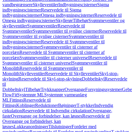
vandbegrænsere
Skylleventiler
Indbygningscisterner
Sigma
indbygningscisterner
Reservedele til Sigma
indbygningscisterner
Omega indbygningscisterner
Reservedele til
Omega indbygningscisterner
Skyllerør
Tilbehør
Svømmeventiler og
skylleventiler
Svømmeventiler
Reservedele til
Svømmeventiler
Svømmeventiler til synlige cisterner
Reservedele til
Svømmeventiler til synlige cisterner
Svømmeventiler til
indbygningscisterner
Reservedele til Svømmeventiler til
indbygningscisterner
Svømmeventiler til cisterner af
porcelæn
Reservedele til Svømmeventiler til cisterner af
porcelæn
Svømmeventiler til cisterner universel
Reservedele til
Svømmeventiler til cisterner universel
Svømmeventiler til
Monolith
Reservedele til Svømmeventiler til
Monolith
Skylleventiler
Reservedele til Skylleventiler
Skyl-stop-
skylning
Reservedele til Skyl-stop-skylning
Dobbeltskyl
Reservedele
til
Dobbeltskyl
Tilbehør
Trykknapper
Overgange
Forsyningssystemer
Geber
FlowFit
Systemrør ML
Systemrør varmeanlæg
ML
Fittings
Reservedele til
Fittings
Koblinger
Reduktioner
Bøjninger
T-stykker
Indvendig
cirkulation
Reservedele til Indvendig cirkulation
Overgange,
faste
Overgange og forbindelser, kan løsnes
Reservedele til
Overgange og forbindelser, kan
løsnes
Lukkeanordninger
Tilslutninger
Fordeler med
gevindsamling
Reservedele til Fordeler med gevindsamling
T-stykker