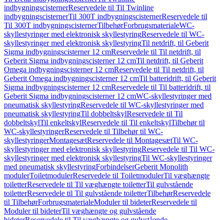
indbygningscisterner
Reservedele til Til Twinline
indbygningscisterner
Til 300T indbygningscisterner
Reservedele til
Til 300T indbygningscisterner
Tilbehør
Forbrugsmateriale
WC-
skyllestyringer med elektronisk skyllestyring
Reservedele til WC-
skyllestyringer med elektronisk skyllestyring
Til netdrift, til Geberit
Sigma indbygningscisterner 12 cm
Reservedele til Til netdrift, til
Geberit Sigma indbygningscisterner 12 cm
Til netdrift, til Geberit
Omega indbygningscisterner 12 cm
Reservedele til Til netdrift, til
Geberit Omega indbygningscisterner 12 cm
Til batteridrift, til Geberit
Sigma indbygningscisterner 12 cm
Reservedele til Til batteridrift, til
Geberit Sigma indbygningscisterner 12 cm
WC-skyllestyringer med
pneumatisk skyllestyring
Reservedele til WC-skyllestyringer med
pneumatisk skyllestyring
Til dobbeltskyl
Reservedele til Til
dobbeltskyl
Til enkeltskyl
Reservedele til Til enkeltskyl
Tilbehør til
WC-skyllestyringer
Reservedele til Tilbehør til WC-
skyllestyringer
Montagesæt
Reservedele til Montagesæt
Til WC-
skyllestyringer med elektronisk skyllestyring
Reservedele til Til WC-
skyllestyringer med elektronisk skyllestyring
Til WC-skyllestyringer
med pneumatisk skyllestyring
Forbindelser
Geberit Monolith
moduler
Toiletmoduler
Reservedele til Toiletmoduler
Til væghængte
toiletter
Reservedele til Til væghængte toiletter
Til gulvstående
toiletter
Reservedele til Til gulvstående toiletter
Tilbehør
Reservedele
til Tilbehør
Forbrugsmateriale
Moduler til bideter
Reservedele til
Moduler til bideter
Til væghængte og gulvstående
bideter
Reservedele til Til væghængte og gulvstående