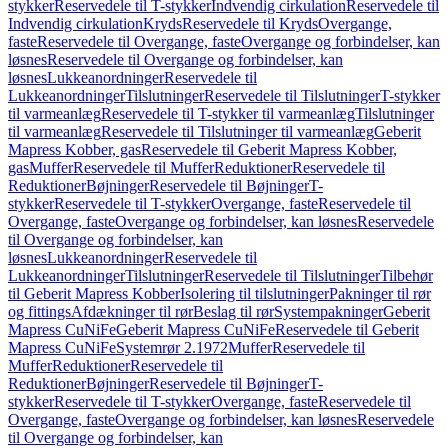
stykker
Reservedele til T-stykker
Indvendig cirkulation
Reservedele til
Indvendig cirkulation
Kryds
Reservedele til Kryds
Overgange,
faste
Reservedele til Overgange, faste
Overgange og forbindelser, kan
løsnes
Reservedele til Overgange og forbindelser, kan
løsnes
Lukkeanordninger
Reservedele til
Lukkeanordninger
Tilslutninger
Reservedele til Tilslutninger
T-stykker
til varmeanlæg
Reservedele til T-stykker til varmeanlæg
Tilslutninger
til varmeanlæg
Reservedele til Tilslutninger til varmeanlæg
Geberit
Mapress Kobber, gas
Reservedele til Geberit Mapress Kobber,
gas
Muffer
Reservedele til Muffer
Reduktioner
Reservedele til
Reduktioner
Bøjninger
Reservedele til Bøjninger
T-
stykker
Reservedele til T-stykker
Overgange, faste
Reservedele til
Overgange, faste
Overgange og forbindelser, kan løsnes
Reservedele
til Overgange og forbindelser, kan
løsnes
Lukkeanordninger
Reservedele til
Lukkeanordninger
Tilslutninger
Reservedele til Tilslutninger
Tilbehør
til Geberit Mapress Kobber
Isolering til tilslutninger
Pakninger til rør
og fittings
Afdækninger til rør
Beslag til rør
Systempakninger
Geberit
Mapress CuNiFe
Geberit Mapress CuNiFe
Reservedele til Geberit
Mapress CuNiFe
Systemrør 2.1972
Muffer
Reservedele til
Muffer
Reduktioner
Reservedele til
Reduktioner
Bøjninger
Reservedele til Bøjninger
T-
stykker
Reservedele til T-stykker
Overgange, faste
Reservedele til
Overgange, faste
Overgange og forbindelser, kan løsnes
Reservedele
til Overgange og forbindelser, kan