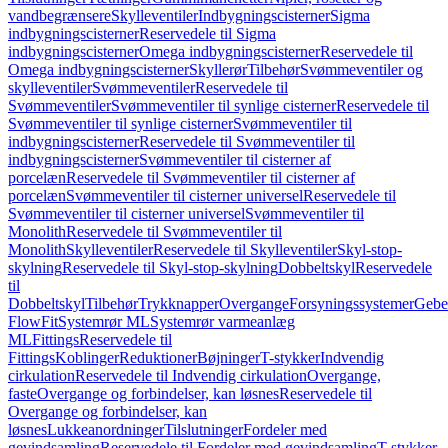
vandbegrænsere
Skylleventiler
Indbygningscisterner
Sigma
indbygningscisterner
Reservedele til Sigma
indbygningscisterner
Omega indbygningscisterner
Reservedele til
Omega indbygningscisterner
Skyllerør
Tilbehør
Svømmeventiler og
skylleventiler
Svømmeventiler
Reservedele til
Svømmeventiler
Svømmeventiler til synlige cisterner
Reservedele til
Svømmeventiler til synlige cisterner
Svømmeventiler til
indbygningscisterner
Reservedele til Svømmeventiler til
indbygningscisterner
Svømmeventiler til cisterner af
porcelæn
Reservedele til Svømmeventiler til cisterner af
porcelæn
Svømmeventiler til cisterner universel
Reservedele til
Svømmeventiler til cisterner universel
Svømmeventiler til
Monolith
Reservedele til Svømmeventiler til
Monolith
Skylleventiler
Reservedele til Skylleventiler
Skyl-stop-
skylning
Reservedele til Skyl-stop-skylning
Dobbeltskyl
Reservedele
til
Dobbeltskyl
Tilbehør
Trykknapper
Overgange
Forsyningssystemer
Geber
FlowFit
Systemrør ML
Systemrør varmeanlæg
ML
Fittings
Reservedele til
Fittings
Koblinger
Reduktioner
Bøjninger
T-stykker
Indvendig
cirkulation
Reservedele til Indvendig cirkulation
Overgange,
faste
Overgange og forbindelser, kan løsnes
Reservedele til
Overgange og forbindelser, kan
løsnes
Lukkeanordninger
Tilslutninger
Fordeler med
gevindsamling
Reservedele til Fordeler med gevindsamling
T-stykker