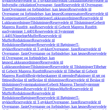
stykker
Reservedele til T-stykker
Indvendig cirkulation
Reservedele til
Indvendig cirkulation
Overgange, faste
Reservedele til Overgange,
faste
Overgange og forbindelser, kan løsnes
Reservedele til
Overgange og forbindelser, kan løsnes
Kompensatorer
Reservedele til
Kompensatorer
Gennemføringer
Lukkeanordninger
Reservedele til
Lukkeanordninger
Tilslutninger
Reservedele til Tilslutninger
Geberit
Mapress Rustfrit, gas
Reservedele til Geberit Mapress Rustfrit,
gas
Systemrør 1.4401
Reservedele til Systemrør
1.4401
Nippelrør
Muffer
Reservedele til
Muffer
Reduktioner
Reservedele til
Reduktioner
Bøjninger
Reservedele til Bøjninger
T-
stykker
Reservedele til T-stykker
Overgange, faste
Reservedele til
Overgange, faste
Overgange og forbindelser, kan løsnes
Reservedele
til Overgange og forbindelser, kan
løsnes
Lukkeanordninger
Reservedele til
Lukkeanordninger
Tilslutninger
Reservedele til Tilslutninger
Tilbehør
til Geberit Mapress Rustfrit
Reservedele til Tilbehør til Geberit
Mapress Rustfrit
Beskyttelseskapper til rørender
Pakninger til rør og
fittings
Beslag til rør
Beslag til tilslutninger
Reservedele til Beslag til
tilslutninger
Systempakninger
Geberit Mapress Therm
Systemrør
Therm
Fittings
Reservedele til Fittings
Muffer
Reservedele til
Muffer
Reduktioner
Reservedele til
Reduktioner
Bøjninger
Reservedele til Bøjninger
T-
stykker
Reservedele til T-stykker
Overgange, faste
Reservedele til
Overgange, faste
Overgange og forbindelser, kan løsnes
Reservedele