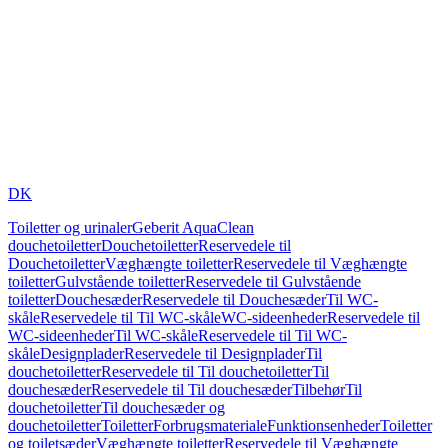
DK
Toiletter og urinaler
Geberit AquaClean
douchetoiletter
Douchetoiletter
Reservedele til
Douchetoiletter
Væghængte toiletter
Reservedele til Væghængte
toiletter
Gulvstående toiletter
Reservedele til Gulvstående
toiletter
Douchesæder
Reservedele til Douchesæder
Til WC-
skåle
Reservedele til Til WC-skåle
WC-sideenheder
Reservedele til
WC-sideenheder
Til WC-skåle
Reservedele til Til WC-
skåle
Designplader
Reservedele til Designplader
Til
douchetoiletter
Reservedele til Til douchetoiletter
Til
douchesæder
Reservedele til Til douchesæder
Tilbehør
Til
douchetoiletter
Til douchesæder og
douchetoiletter
Toiletter
Forbrugsmateriale
Funktionsenheder
Toiletter
og toiletsæder
Væghængte toiletter
Reservedele til Væghængte