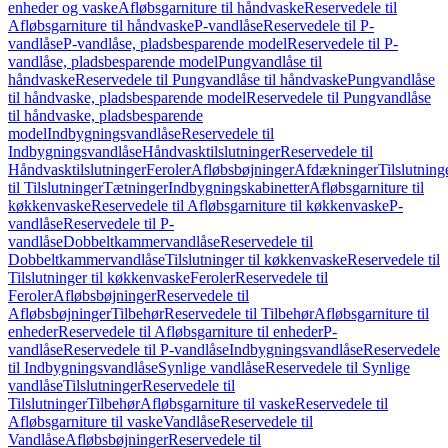
enheder og vaske
Afløbsgarniture til håndvaske
Reservedele til
Afløbsgarniture til håndvaske
P-vandlåse
Reservedele til P-
vandlåse
P-vandlåse, pladsbesparende model
Reservedele til P-
vandlåse, pladsbesparende model
Pungvandlåse til
håndvaske
Reservedele til Pungvandlåse til håndvaske
Pungvandlåse
til håndvaske, pladsbesparende model
Reservedele til Pungvandlåse
til håndvaske, pladsbesparende
model
Indbygningsvandlåse
Reservedele til
Indbygningsvandlåse
Håndvasktilslutninger
Reservedele til
Håndvasktilslutninger
Feroler
Afløbsbøjninger
Afdækninger
Tilslutning
til Tilslutninger
Tætninger
Indbygningskabinetter
Afløbsgarniture til
køkkenvaske
Reservedele til Afløbsgarniture til køkkenvaske
P-
vandlåse
Reservedele til P-
vandlåse
Dobbeltkammervandlåse
Reservedele til
Dobbeltkammervandlåse
Tilslutninger til køkkenvaske
Reservedele til
Tilslutninger til køkkenvaske
Feroler
Reservedele til
Feroler
Afløbsbøjninger
Reservedele til
Afløbsbøjninger
Tilbehør
Reservedele til Tilbehør
Afløbsgarniture til
enheder
Reservedele til Afløbsgarniture til enheder
P-
vandlåse
Reservedele til P-vandlåse
Indbygningsvandlåse
Reservedele
til Indbygningsvandlåse
Synlige vandlåse
Reservedele til Synlige
vandlåse
Tilslutninger
Reservedele til
Tilslutninger
Tilbehør
Afløbsgarniture til vaske
Reservedele til
Afløbsgarniture til vaske
Vandlåse
Reservedele til
Vandlåse
Afløbsbøjninger
Reservedele til