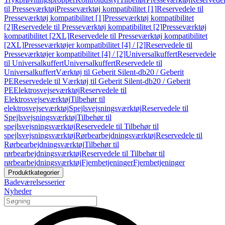
til Presseværktøj
Presseværktøj kompatibilitet [1]
Reservedele til
Presseværktøj kompatibilitet [1]
Presseværktøj kompatibilitet
[2]
Reservedele til Presseværktøj kompatibilitet [2]
Presseværktøj
kompatibilitet [2XL]
Reservedele til Presseværktøj kompatibilitet
[2XL]
Presseværktøjer kompatibilitet [4] / [2]
Reservedele til
Presseværktøjer kompatibilitet [4] / [2]
Universalkuffert
Reservedele
til Universalkuffert
Universalkuffert
Reservedele til
Universalkuffert
Værktøj til Geberit Silent-db20 / Geberit
PE
Reservedele til Værktøj til Geberit Silent-db20 / Geberit
PE
Elektrosvejseværktøj
Reservedele til
Elektrosvejseværktøj
Tilbehør til
elektrosvejseværktøj
Spejlsvejsningsværktøj
Reservedele til
Spejlsvejsningsværktøj
Tilbehør til
spejlsvejsningsværktøj
Reservedele til Tilbehør til
spejlsvejsningsværktøj
Rørbearbejdningsværktøj
Reservedele til
Rørbearbejdningsværktøj
Tilbehør til
rørbearbejdningsværktøj
Reservedele til Tilbehør til
rørbearbejdningsværktøj
Fjernbetjeninger
Fjernbetjeninger
Produktkategorier
Badeværelsesserier
Nyheder