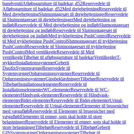
bundventil
Afløbsgarniture til badekar, d52
Reservedele til
Afløbsgarniture til badekar, d52
Med drejebetjening
Reservedele til
Med drejebetjening
Slutmontagesæt til drejebetjeninger
Reservedele
til Slutmontagesæt til drejebetjeninger
Med drejebetjening og
indløb
Reservedele til Med drejebetjening og indløb
Slutmontagesæt
til drejebetjening og indløb
Reservedele til Slutmontagesæt til
drejebetjening og indløb
Med trykbetjening PushControl
Reservedele
til Med trykbetjening PushControl
Slutmontagesæt til trykbetjening
PushControl
Reservedele til Slutmontagesæt til trykbetjening
PushControl
Med ventilkegle
Reservedele til Med
ventilkegle
Tilbehør til afløbsgarniture til badekar
Ventilkegler
T-
stykker
Installationssystemer
Geberit
Duofix
Systemvægge
Reservedele til
Systemvægge
Ophængningssystemer
Reservedele til
Ophængningssystemer
Gipsbeklædninger
Tilbehør
Reservedele til
Tilbehør
Installationselementer
Reservedele til
Installationselementer
WC-elementer
Reservedele til WC-
elementer
Håndvask-elementer
Reservedele til Håndvask-
elementer
Bidet-elementer
Reservedele til Bidet-elementer
Urinal-
elementer
Reservedele til Urinal-elementer
Elementer til brusenicher
med vægafløb
Reservedele til Elementer til brusenicher med
vægafløb
Elementer til emner, som skal holde til store
belastninger
Reservedele til Elementer til emner, som skal holde til
store belastninger
Tilbehør
Reservedele til Tilbehør
Geberit
GIS
Systemvægge
Ophængningssystemer
Tilbehør til