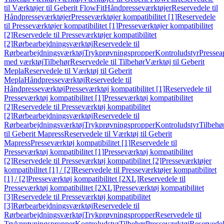
til Værktøjer til Geberit FlowFit
Håndpresseværktøjer
Reservedele til
Håndpresseværktøjer
Presseværktøjer kompatibilitet [1]
Reservedele
til Presseværktøjer kompatibilitet [1]
Presseværktøjer kompatibilitet
[2]
Reservedele til Presseværktøjer kompatibilitet
[2]
Rørbearbejdningsværktøj
Reservedele til
Rørbearbejdningsværktøj
Trykprøvningspropper
Kontroludstyr
Pressea
med værktøj
Tilbehør
Reservedele til Tilbehør
Værktøj til Geberit
Mepla
Reservedele til Værktøj til Geberit
Mepla
Håndpresseværktøj
Reservedele til
Håndpresseværktøj
Presseværktøj kompatibilitet [1]
Reservedele til
Presseværktøj kompatibilitet [1]
Presseværktøj kompatibilitet
[2]
Reservedele til Presseværktøj kompatibilitet
[2]
Rørbearbejdningsværktøj
Reservedele til
Rørbearbejdningsværktøj
Trykprøvningspropper
Kontroludstyr
Tilbehø
til Geberit Mapress
Reservedele til Værktøj til Geberit
Mapress
Presseværktøj kompatibilitet [1]
Reservedele til
Presseværktøj kompatibilitet [1]
Presseværktøj kompatibilitet
[2]
Reservedele til Presseværktøj kompatibilitet [2]
Presseværktøjer
kompatibilitet [1] / [2]
Reservedele til Presseværktøjer kompatibilitet
[1] / [2]
Presseværktøj kompatibilitet [2XL]
Reservedele til
Presseværktøj kompatibilitet [2XL]
Presseværktøj kompatibilitet
[3]
Reservedele til Presseværktøj kompatibilitet
[3]
Rørbearbejdningsværktøj
Reservedele til
Rørbearbejdningsværktøj
Trykprøvningspropper
Reservedele til
Trykprøvningspropper
Kontroludstyr
Tilbehør
Presseværktøj
Reservede