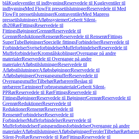
blå
Kugleventiler til indbygning
Reservedele til Kugleventiler til
indbygning
Med FlowFit pressetilslutninger
Reservedele til Med
FlowFit pressetilslutninger
Kontraventiler
Med Mapress
pressetilslutninger
Afløbssystemer
Geberit Silent-
db20
Rør
Fittings
Reservedele til
Fittings
Bøjninger
Grenrør
Reservedele til
Grenrør
Reduktioner
Renserør
Reservedele til Renserør
Fittings
SuperTube
Bøjninger
Specielle fittings
Forbindelser
Reservedele til
Forbindelser
Svejseforbindelser
Muffeforbindelser
Reservedele til
Muffeforbindelser
Kromstålskoblinger
Overgange på andre
materialer
Reservedele til Overgange på andre
materialer
Afløbstilslutninger
Reservedele til
Afløbstilslutninger
Afløbsbøjninger
Reservedele til
Afløbsbøjninger
Overgangsmuffer
Reservedele til
Overgangsmuffer
Tilbehør
Rørbærere
Beslag til
rørbærere
Tætninger
Forbrugsmateriale
Geberit Silent-
PP
Rør
Reservedele til Rør
Fittings
Reservedele til
Fittings
Bøjninger
Reservedele til Bøjninger
Grenrør
Reservedele til
Grenrør
Reduktioner
Reservedele til
Reduktioner
Renserør
Reservedele til
Renserør
Forbindelser
Reservedele til
Forbindelser
Muffeforbindelser
Reservedele til
Muffeforbindelser
Fastspændingsforbindelser
Overgange på andre
materialer
Afløbstilslutninger
Afløbsbøjninger
Feroler
Tilbehør
Rørbærer
Silent-Pro
Rør
Reservedele til Rør
Fittings
Reservedele til