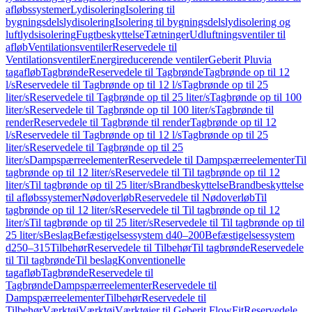
afløbssystemer
Lydisolering
Isolering til
bygningsdelslydisolering
Isolering til bygningsdelslydisolering og
luftlydsisolering
Fugtbeskyttelse
Tætninger
Udluftningsventiler til
afløb
Ventilationsventiler
Reservedele til
Ventilationsventiler
Energireducerende ventiler
Geberit Pluvia
tagafløb
Tagbrønde
Reservedele til Tagbrønde
Tagbrønde op til 12
l/s
Reservedele til Tagbrønde op til 12 l/s
Tagbrønde op til 25
liter/s
Reservedele til Tagbrønde op til 25 liter/s
Tagbrønde op til 100
liter/s
Reservedele til Tagbrønde op til 100 liter/s
Tagbrønde til
render
Reservedele til Tagbrønde til render
Tagbrønde op til 12
l/s
Reservedele til Tagbrønde op til 12 l/s
Tagbrønde op til 25
liter/s
Reservedele til Tagbrønde op til 25
liter/s
Dampspærreelementer
Reservedele til Dampspærreelementer
Til
tagbrønde op til 12 liter/s
Reservedele til Til tagbrønde op til 12
liter/s
Til tagbrønde op til 25 liter/s
Brandbeskyttelse
Brandbeskyttelse
til afløbssystemer
Nødoverløb
Reservedele til Nødoverløb
Til
tagbrønde op til 12 liter/s
Reservedele til Til tagbrønde op til 12
liter/s
Til tagbrønde op til 25 liter/s
Reservedele til Til tagbrønde op til
25 liter/s
Beslag
Befæstigelsessystem d40–200
Befæstigelsessystem
d250–315
Tilbehør
Reservedele til Tilbehør
Til tagbrønde
Reservedele
til Til tagbrønde
Til beslag
Konventionelle
tagafløb
Tagbrønde
Reservedele til
Tagbrønde
Dampspærreelementer
Reservedele til
Dampspærreelementer
Tilbehør
Reservedele til
Tilbehør
Værktøj
Værktøj
Værktøjer til Geberit FlowFit
Reservedele