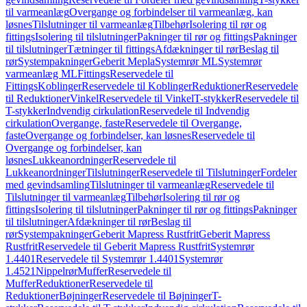
til varmeanlæg
Overgange og forbindelser til varmeanlæg, kan
løsnes
Tilslutninger til varmeanlæg
Tilbehør
Isolering til rør og
fittings
Isolering til tilslutninger
Pakninger til rør og fittings
Pakninger
til tilslutninger
Tætninger til fittings
Afdækninger til rør
Beslag til
rør
Systempakninger
Geberit Mepla
Systemrør ML
Systemrør
varmeanlæg ML
Fittings
Reservedele til
Fittings
Koblinger
Reservedele til Koblinger
Reduktioner
Reservedele
til Reduktioner
Vinkel
Reservedele til Vinkel
T-stykker
Reservedele til
T-stykker
Indvendig cirkulation
Reservedele til Indvendig
cirkulation
Overgange, faste
Reservedele til Overgange,
faste
Overgange og forbindelser, kan løsnes
Reservedele til
Overgange og forbindelser, kan
løsnes
Lukkeanordninger
Reservedele til
Lukkeanordninger
Tilslutninger
Reservedele til Tilslutninger
Fordeler
med gevindsamling
Tilslutninger til varmeanlæg
Reservedele til
Tilslutninger til varmeanlæg
Tilbehør
Isolering til rør og
fittings
Isolering til tilslutninger
Pakninger til rør og fittings
Pakninger
til tilslutninger
Afdækninger til rør
Beslag til
rør
Systempakninger
Geberit Mapress Rustfrit
Geberit Mapress
Rustfrit
Reservedele til Geberit Mapress Rustfrit
Systemrør
1.4401
Reservedele til Systemrør 1.4401
Systemrør
1.4521
Nippelrør
Muffer
Reservedele til
Muffer
Reduktioner
Reservedele til
Reduktioner
Bøjninger
Reservedele til Bøjninger
T-