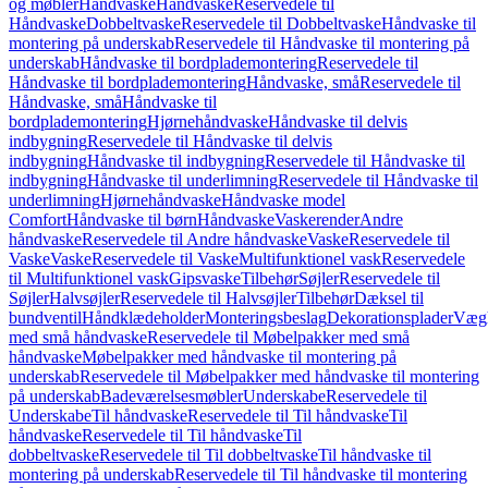
og møbler
Håndvaske
Håndvaske
Reservedele til
Håndvaske
Dobbeltvaske
Reservedele til Dobbeltvaske
Håndvaske til
montering på underskab
Reservedele til Håndvaske til montering på
underskab
Håndvaske til bordplademontering
Reservedele til
Håndvaske til bordplademontering
Håndvaske, små
Reservedele til
Håndvaske, små
Håndvaske til
bordplademontering
Hjørnehåndvaske
Håndvaske til delvis
indbygning
Reservedele til Håndvaske til delvis
indbygning
Håndvaske til indbygning
Reservedele til Håndvaske til
indbygning
Håndvaske til underlimning
Reservedele til Håndvaske til
underlimning
Hjørnehåndvaske
Håndvaske model
Comfort
Håndvaske til børn
Håndvaske
Vaskerender
Andre
håndvaske
Reservedele til Andre håndvaske
Vaske
Reservedele til
Vaske
Vaske
Reservedele til Vaske
Multifunktionel vask
Reservedele
til Multifunktionel vask
Gipsvaske
Tilbehør
Søjler
Reservedele til
Søjler
Halvsøjler
Reservedele til Halvsøjler
Tilbehør
Dæksel til
bundventil
Håndklædeholder
Monteringsbeslag
Dekorationsplader
Vægh
med små håndvaske
Reservedele til Møbelpakker med små
håndvaske
Møbelpakker med håndvaske til montering på
underskab
Reservedele til Møbelpakker med håndvaske til montering
på underskab
Badeværelsesmøbler
Underskabe
Reservedele til
Underskabe
Til håndvaske
Reservedele til Til håndvaske
Til
håndvaske
Reservedele til Til håndvaske
Til
dobbeltvaske
Reservedele til Til dobbeltvaske
Til håndvaske til
montering på underskab
Reservedele til Til håndvaske til montering