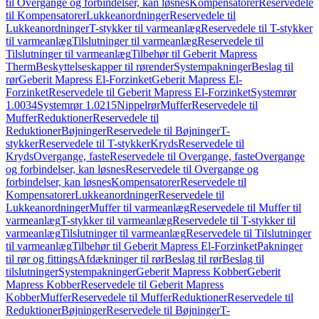
til Overgange og forbindelser, kan løsnes
Kompensatorer
Reservedele
til Kompensatorer
Lukkeanordninger
Reservedele til
Lukkeanordninger
T-stykker til varmeanlæg
Reservedele til T-stykker
til varmeanlæg
Tilslutninger til varmeanlæg
Reservedele til
Tilslutninger til varmeanlæg
Tilbehør til Geberit Mapress
Therm
Beskyttelseskapper til rørender
Systempakninger
Beslag til
rør
Geberit Mapress El-Forzinket
Geberit Mapress El-
Forzinket
Reservedele til Geberit Mapress El-Forzinket
Systemrør
1.0034
Systemrør 1.0215
Nippelrør
Muffer
Reservedele til
Muffer
Reduktioner
Reservedele til
Reduktioner
Bøjninger
Reservedele til Bøjninger
T-
stykker
Reservedele til T-stykker
Kryds
Reservedele til
Kryds
Overgange, faste
Reservedele til Overgange, faste
Overgange
og forbindelser, kan løsnes
Reservedele til Overgange og
forbindelser, kan løsnes
Kompensatorer
Reservedele til
Kompensatorer
Lukkeanordninger
Reservedele til
Lukkeanordninger
Muffer til varmeanlæg
Reservedele til Muffer til
varmeanlæg
T-stykker til varmeanlæg
Reservedele til T-stykker til
varmeanlæg
Tilslutninger til varmeanlæg
Reservedele til Tilslutninger
til varmeanlæg
Tilbehør til Geberit Mapress El-Forzinket
Pakninger
til rør og fittings
Afdækninger til rør
Beslag til rør
Beslag til
tilslutninger
Systempakninger
Geberit Mapress Kobber
Geberit
Mapress Kobber
Reservedele til Geberit Mapress
Kobber
Muffer
Reservedele til Muffer
Reduktioner
Reservedele til
Reduktioner
Bøjninger
Reservedele til Bøjninger
T-