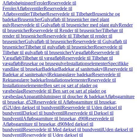
Afløbsbøjninger
Feroler
Reservedele til
Feroler
Afløbsventiler
Reservedele til
Afløbsventiler
Tilbehør
Reservedele til Tilbehør
Bruseniche og
badekar
Brusenicher
Gulvafløb til brusenicher med plant
gulv
Reservedele til Gulvafløb til brusenicher med plant gulv
Render
til brusenicher
Reservedele til Render til brusenicher
Tilbehør til
render til brusenicher
Reservedele til Tilbehør til render til
brusenicher
Gulvafløb til brusenicher
Reservedele til Gulvafløb til
brusenicher
Tilbehør til gulvafløb til brusenicher
Reservedele til
Tilbehør til gulvafløb til brusenicher
Vægafløb
Reservedele til
Vægafløb
Tilbehør til vægafløb
Reservedele til Tilbehør til
vægafløb
Brusekar og brusegulve
Installationselementer
Specifikke
vandlåse til brusekar
Badekar
Badekar af sanitetsakryl
Reservedele til
Badekar af sanitetsakryl
Rektangulære badekar
Reservedele til
Rektangulære badekar
Installationselementer
Reservedele til
Installationselementer
Ben sæt og sæt af plader og
vægbeslag
Reservedele til Ben sæt og sæt af plader og
vægbeslag
Apparattilslutninger til doucher & badekar
Afløbsgarniture
til brusekar, d52
Reservedele til Afløbsgarniture til brusekar,
d52
Uden dæksel til bundventil
Reservedele til Uden dæksel til
bundventil
Dæksel til bundventil
Reservedele til Dæksel til
bundventil
Afløbsgarniture til brusekar, d90
Reservedele til
Afløbsgarniture til brusekar, d90
Med dæksel til
bundventil
Reservedele til Med dæksel til bundventil
Uden dæksel til
bundventil
Reservedele til Uden dæksel til