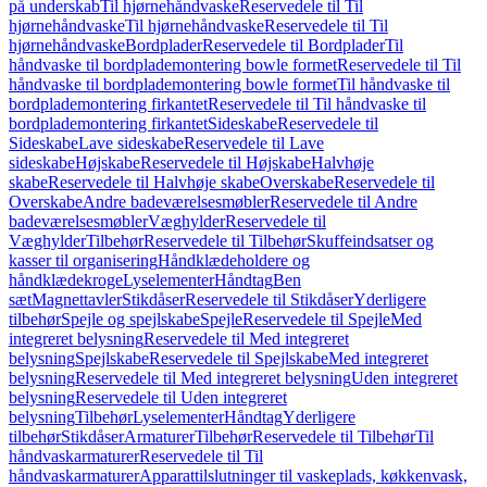
på underskab
Til hjørnehåndvaske
Reservedele til Til
hjørnehåndvaske
Til hjørnehåndvaske
Reservedele til Til
hjørnehåndvaske
Bordplader
Reservedele til Bordplader
Til
håndvaske til bordplademontering bowle formet
Reservedele til Til
håndvaske til bordplademontering bowle formet
Til håndvaske til
bordplademontering firkantet
Reservedele til Til håndvaske til
bordplademontering firkantet
Sideskabe
Reservedele til
Sideskabe
Lave sideskabe
Reservedele til Lave
sideskabe
Højskabe
Reservedele til Højskabe
Halvhøje
skabe
Reservedele til Halvhøje skabe
Overskabe
Reservedele til
Overskabe
Andre badeværelsesmøbler
Reservedele til Andre
badeværelsesmøbler
Væghylder
Reservedele til
Væghylder
Tilbehør
Reservedele til Tilbehør
Skuffeindsatser og
kasser til organisering
Håndklædeholdere og
håndklædekroge
Lyselementer
Håndtag
Ben
sæt
Magnettavler
Stikdåser
Reservedele til Stikdåser
Yderligere
tilbehør
Spejle og spejlskabe
Spejle
Reservedele til Spejle
Med
integreret belysning
Reservedele til Med integreret
belysning
Spejlskabe
Reservedele til Spejlskabe
Med integreret
belysning
Reservedele til Med integreret belysning
Uden integreret
belysning
Reservedele til Uden integreret
belysning
Tilbehør
Lyselementer
Håndtag
Yderligere
tilbehør
Stikdåser
Armaturer
Tilbehør
Reservedele til Tilbehør
Til
håndvaskarmaturer
Reservedele til Til
håndvaskarmaturer
Apparattilslutninger til vaskeplads, køkkenvask,