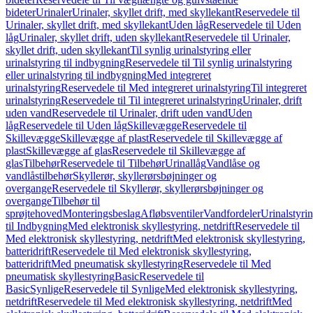
bideter
Urinaler
Urinaler, skyllet drift, med skyllekant
Reservedele til
Urinaler, skyllet drift, med skyllekant
Uden låg
Reservedele til Uden
låg
Urinaler, skyllet drift, uden skyllekant
Reservedele til Urinaler,
skyllet drift, uden skyllekant
Til synlig urinalstyring eller
urinalstyring til indbygning
Reservedele til Til synlig urinalstyring
eller urinalstyring til indbygning
Med integreret
urinalstyring
Reservedele til Med integreret urinalstyring
Til integreret
urinalstyring
Reservedele til Til integreret urinalstyring
Urinaler, drift
uden vand
Reservedele til Urinaler, drift uden vand
Uden
låg
Reservedele til Uden låg
Skillevægge
Reservedele til
Skillevægge
Skillevægge af plast
Reservedele til Skillevægge af
plast
Skillevægge af glas
Reservedele til Skillevægge af
glas
Tilbehør
Reservedele til Tilbehør
Urinallåg
Vandlåse og
vandlåstilbehør
Skyllerør, skyllerørsbøjninger og
overgange
Reservedele til Skyllerør, skyllerørsbøjninger og
overgange
Tilbehør til
sprøjtehoved
Monteringsbeslag
Afløbsventiler
Vandfordeler
Urinalstyri
til Indbygning
Med elektronisk skyllestyring, netdrift
Reservedele til
Med elektronisk skyllestyring, netdrift
Med elektronisk skyllestyring,
batteridrift
Reservedele til Med elektronisk skyllestyring,
batteridrift
Med pneumatisk skyllestyring
Reservedele til Med
pneumatisk skyllestyring
Basic
Reservedele til
Basic
Synlige
Reservedele til Synlige
Med elektronisk skyllestyring,
netdrift
Reservedele til Med elektronisk skyllestyring, netdrift
Med