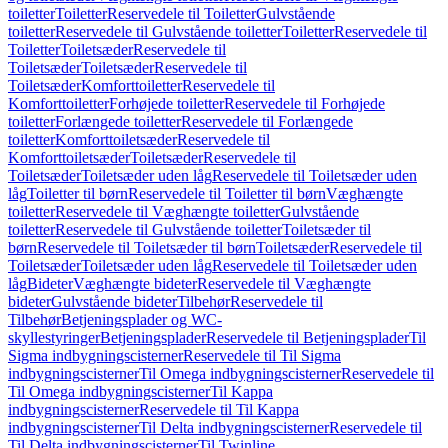
toiletter
Toiletter
Reservedele til Toiletter
Gulvstående
toiletter
Reservedele til Gulvstående toiletter
Toiletter
Reservedele til
Toiletter
Toiletsæder
Reservedele til
Toiletsæder
Toiletsæder
Reservedele til
Toiletsæder
Komforttoiletter
Reservedele til
Komforttoiletter
Forhøjede toiletter
Reservedele til Forhøjede
toiletter
Forlængede toiletter
Reservedele til Forlængede
toiletter
Komforttoiletsæder
Reservedele til
Komforttoiletsæder
Toiletsæder
Reservedele til
Toiletsæder
Toiletsæder uden låg
Reservedele til Toiletsæder uden
låg
Toiletter til børn
Reservedele til Toiletter til børn
Væghængte
toiletter
Reservedele til Væghængte toiletter
Gulvstående
toiletter
Reservedele til Gulvstående toiletter
Toiletsæder til
børn
Reservedele til Toiletsæder til børn
Toiletsæder
Reservedele til
Toiletsæder
Toiletsæder uden låg
Reservedele til Toiletsæder uden
låg
Bideter
Væghængte bideter
Reservedele til Væghængte
bideter
Gulvstående bideter
Tilbehør
Reservedele til
Tilbehør
Betjeningsplader og WC-
skyllestyringer
Betjeningsplader
Reservedele til Betjeningsplader
Til
Sigma indbygningscisterner
Reservedele til Til Sigma
indbygningscisterner
Til Omega indbygningscisterner
Reservedele til
Til Omega indbygningscisterner
Til Kappa
indbygningscisterner
Reservedele til Til Kappa
indbygningscisterner
Til Delta indbygningscisterner
Reservedele til
Til Delta indbygningscisterner
Til Twinline