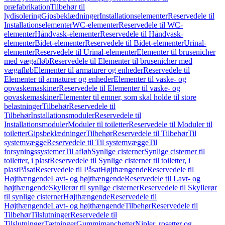
præfabrikation
Tilbehør til
lydisolering
Gipsbeklædninger
Installationselementer
Reservedele til
Installationselementer
WC-elementer
Reservedele til WC-
elementer
Håndvask-elementer
Reservedele til Håndvask-
elementer
Bidet-elementer
Reservedele til Bidet-elementer
Urinal-
elementer
Reservedele til Urinal-elementer
Elementer til brusenicher
med vægafløb
Reservedele til Elementer til brusenicher med
vægafløb
Elementer til armaturer og enheder
Reservedele til
Elementer til armaturer og enheder
Elementer til vaske- og
opvaskemaskiner
Reservedele til Elementer til vaske- og
opvaskemaskiner
Elementer til emner, som skal holde til store
belastninger
Tilbehør
Reservedele til
Tilbehør
Installationsmoduler
Reservedele til
Installationsmoduler
Moduler til toiletter
Reservedele til Moduler til
toiletter
Gipsbeklædninger
Tilbehør
Reservedele til Tilbehør
Til
systemvægge
Reservedele til Til systemvægge
Til
forsyningssystemer
Til afløb
Synlige cisterner
Synlige cisterner til
toiletter, i plast
Reservedele til Synlige cisterner til toiletter, i
plast
Påsat
Reservedele til Påsat
Højthængende
Reservedele til
Højthængende
Lavt- og højthængende
Reservedele til Lavt- og
højthængende
Skyllerør til synlige cisterner
Reservedele til Skyllerør
til synlige cisterner
Højthængende
Reservedele til
Højthængende
Lavt- og højthængende
Tilbehør
Reservedele til
Tilbehør
Tilslutninger
Reservedele til
Tilslutninger
Tætninger
Gummimanchetter
Nipler, rosetter og