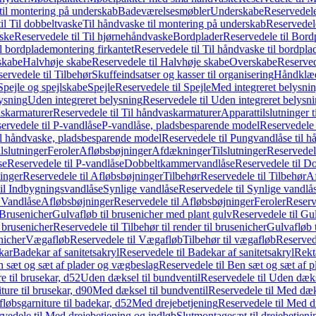
il montering på underskab
Badeværelsesmøbler
Underskabe
Reservedele
il Til dobbeltvaske
Til håndvaske til montering på underskab
Reservedele
ske
Reservedele til Til hjørnehåndvaske
Bordplader
Reservedele til Bord
il bordplademontering firkantet
Reservedele til Til håndvaske til bordpla
skabe
Halvhøje skabe
Reservedele til Halvhøje skabe
Overskabe
Reserved
ervedele til Tilbehør
Skuffeindsatser og kasser til organisering
Håndklæd
Spejle og spejlskabe
Spejle
Reservedele til Spejle
Med integreret belysni
lysning
Uden integreret belysning
Reservedele til Uden integreret belysn
askarmaturer
Reservedele til Til håndvaskarmaturer
Apparattilslutninger 
ervedele til P-vandlåse
P-vandlåse, pladsbesparende model
Reservedele 
il håndvaske, pladsbesparende model
Reservedele til Pungvandlåse til 
lslutninger
Feroler
Afløbsbøjninger
Afdækninger
Tilslutninger
Reservedele
se
Reservedele til P-vandlåse
Dobbeltkammervandlåse
Reservedele til 
inger
Reservedele til Afløbsbøjninger
Tilbehør
Reservedele til Tilbehør
Af
til Indbygningsvandlåse
Synlige vandlåse
Reservedele til Synlige vandlå
l Vandlåse
Afløbsbøjninger
Reservedele til Afløbsbøjninger
Feroler
Reserv
Brusenicher
Gulvafløb til brusenicher med plant gulv
Reservedele til Gu
l brusenicher
Reservedele til Tilbehør til render til brusenicher
Gulvafløb t
enicher
Vægafløb
Reservedele til Vægafløb
Tilbehør til vægafløb
Reservede
kar
Badekar af sanitetsakryl
Reservedele til Badekar af sanitetsakryl
Rekt
 sæt og sæt af plader og vægbeslag
Reservedele til Ben sæt og sæt af 
e til brusekar, d52
Uden dæksel til bundventil
Reservedele til Uden dæks
ture til brusekar, d90
Med dæksel til bundventil
Reservedele til Med dæks
fløbsgarniture til badekar, d52
Med drejebetjening
Reservedele til Med d
vedele til Med drejebetjening og indløb
Slutmontagesæt til drejebetjeni