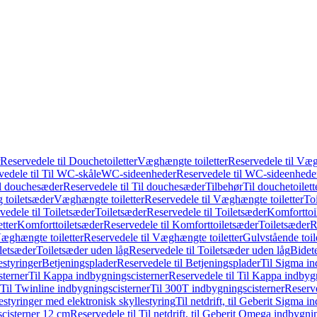
Reservedele til Douchetoiletter
Væghængte toiletter
Reservedele til Væg
vedele til Til WC-skåle
WC-sideenheder
Reservedele til WC-sideenhede
l douchesæder
Reservedele til Til douchesæder
Tilbehør
Til douchetoilett
g toiletsæder
Væghængte toiletter
Reservedele til Væghængte toiletter
Toi
vedele til Toiletsæder
Toiletsæder
Reservedele til Toiletsæder
Komforttoil
tter
Komforttoiletsæder
Reservedele til Komforttoiletsæder
Toiletsæder
R
æghængte toiletter
Reservedele til Væghængte toiletter
Gulvstående toil
iletsæder
Toiletsæder uden låg
Reservedele til Toiletsæder uden låg
Bidet
styringer
Betjeningsplader
Reservedele til Betjeningsplader
Til Sigma in
sterner
Til Kappa indbygningscisterner
Reservedele til Til Kappa indbyg
 Til Twinline indbygningscisterner
Til 300T indbygningscisterner
Reserve
styringer med elektronisk skyllestyring
Til netdrift, til Geberit Sigma 
scisterner 12 cm
Reservedele til Til netdrift, til Geberit Omega indbygn