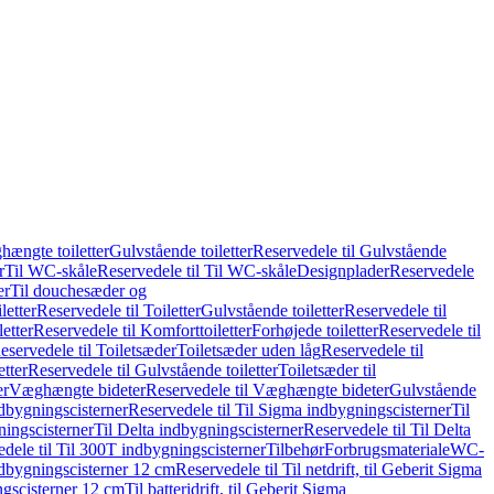
hængte toiletter
Gulvstående toiletter
Reservedele til Gulvstående
r
Til WC-skåle
Reservedele til Til WC-skåle
Designplader
Reservedele
er
Til douchesæder og
letter
Reservedele til Toiletter
Gulvstående toiletter
Reservedele til
etter
Reservedele til Komforttoiletter
Forhøjede toiletter
Reservedele til
eservedele til Toiletsæder
Toiletsæder uden låg
Reservedele til
etter
Reservedele til Gulvstående toiletter
Toiletsæder til
er
Væghængte bideter
Reservedele til Væghængte bideter
Gulvstående
dbygningscisterner
Reservedele til Til Sigma indbygningscisterner
Til
ningscisterner
Til Delta indbygningscisterner
Reservedele til Til Delta
dele til Til 300T indbygningscisterner
Tilbehør
Forbrugsmateriale
WC-
indbygningscisterner 12 cm
Reservedele til Til netdrift, til Geberit Sigma
ingscisterner 12 cm
Til batteridrift, til Geberit Sigma