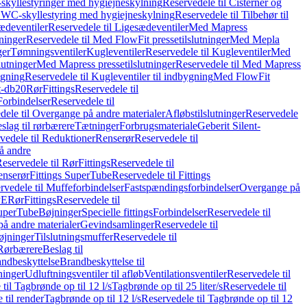
skyllestyringer med hygiejneskylning
Reservedele til Cisterner og
og WC-skyllestyring med hygiejneskylning
Reservedele til Tilbehør til
ædeventiler
Reservedele til Ligesædeventiler
Med Mapress
ninger
Reservedele til Med FlowFit pressetilslutninger
Med Mepla
ger
Tømningsventiler
Kugleventiler
Reservedele til Kugleventiler
Med
lutninger
Med Mapress pressetilslutninger
Reservedele til Med Mapress
ygning
Reservedele til Kugleventiler til indbygning
Med FlowFit
t-db20
Rør
Fittings
Reservedele til
Forbindelser
Reservedele til
dele til Overgange på andre materialer
Afløbstilslutninger
Reservedele
slag til rørbærere
Tætninger
Forbrugsmateriale
Geberit Silent-
vedele til Reduktioner
Renserør
Reservedele til
å andre
eservedele til Rør
Fittings
Reservedele til
enserør
Fittings SuperTube
Reservedele til Fittings
rvedele til Muffeforbindelser
Fastspændingsforbindelser
Overgange på
PE
Rør
Fittings
Reservedele til
SuperTube
Bøjninger
Specielle fittings
Forbindelser
Reservedele til
på andre materialer
Gevindsamlinger
Reservedele til
øjninger
Tilslutningsmuffer
Reservedele til
Rørbærere
Beslag til
ndbeskyttelse
Brandbeskyttelse til
inger
Udluftningsventiler til afløb
Ventilationsventiler
Reservedele til
til Tagbrønde op til 12 l/s
Tagbrønde op til 25 liter/s
Reservedele til
 til render
Tagbrønde op til 12 l/s
Reservedele til Tagbrønde op til 12