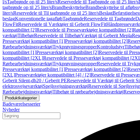
l/s
Tagbrønde op til 25 liter/s
Reservedele til Tagbrønde op til 25 liter/s
tagbrønde op til 25 liter/s
Brandbeskyttelse
Brandbeskyttelse til afløbs
liter/s
Reservedele til Til tagbrønde op til 25 liter/s
Beslag
Befæstigelse
beslag
Konventionelle tagafløb
Tagbrønde
Reservedele til Tagbrønde
Da
FlowFit
Reservedele til Værktøjer til Geberit FlowFit
Håndpresseværkt
kompatibilitet [2]
Reservedele til Presseværktøjer kompatibilitet [2]
Rør
værktøj
Tilbehør
Reservedele til Tilbehør
Værktøj til Geberit Mepla
Rese
Presseværktøj kompatibilitet [1]
Presseværktøj kompatibilitet [2]
Reserv
Rørbearbejdningsværktøj
Trykprøvningspropper
Kontroludstyr
Tilbehø
kompatibilitet [1]
Presseværktøj kompatibilitet [2]
Reservedele til Press
kompatibilitet [2XL]
Reservedele til Presseværktøj kompatibilitet [2X
Rørbearbejdningsværktøj
Trykprøvningspropper
Reservedele til Tryk
Presseværktøj kompatibilitet [1]
Presseværktøj kompatibilitet [2]
Reserv
[2XL]
Presseværktøjer kompatibilitet [4] / [2]
Reservedele til Presseværk
Geberit Silent-db20 / Geberit PE
Reservedele til Værktøj til Geberit S
elektrosvejseværktøj
Spejlsvejsningsværktøj
Reservedele til Spejlsvejs
Rørbearbejdningsværktøj
Tilbehør til rørbearbejdningsværktøj
Reserved
Produktkategorier
Badeværelsesserier
Nyheder