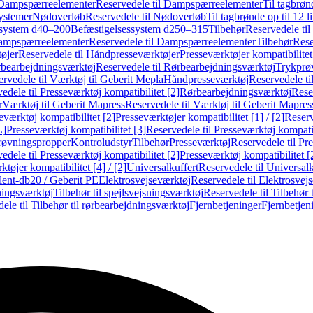
Dampspærreelementer
Reservedele til Dampspærreelementer
Til tagbrønd
systemer
Nødoverløb
Reservedele til Nødoverløb
Til tagbrønde op til 12 li
ssystem d40–200
Befæstigelsessystem d250–315
Tilbehør
Reservedele til
mpspærreelementer
Reservedele til Dampspærreelementer
Tilbehør
Rese
øjer
Reservedele til Håndpresseværktøjer
Presseværktøjer kompatibilitet
bearbejdningsværktøj
Reservedele til Rørbearbejdningsværktøj
Trykprø
rvedele til Værktøj til Geberit Mepla
Håndpresseværktøj
Reservedele t
edele til Presseværktøj kompatibilitet [2]
Rørbearbejdningsværktøj
Reser
r
Værktøj til Geberit Mapress
Reservedele til Værktøj til Geberit Mapres
eværktøj kompatibilitet [2]
Presseværktøjer kompatibilitet [1] / [2]
Reserv
L]
Presseværktøj kompatibilitet [3]
Reservedele til Presseværktøj kompatib
prøvningspropper
Kontroludstyr
Tilbehør
Presseværktøj
Reservedele til Pr
edele til Presseværktøj kompatibilitet [2]
Presseværktøj kompatibilitet 
tøjer kompatibilitet [4] / [2]
Universalkuffert
Reservedele til Universalk
ilent-db20 / Geberit PE
Elektrosvejseværktøj
Reservedele til Elektrosvej
ningsværktøj
Tilbehør til spejlsvejsningsværktøj
Reservedele til Tilbehør 
ele til Tilbehør til rørbearbejdningsværktøj
Fjernbetjeninger
Fjernbetjen