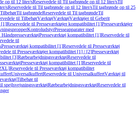
e op til 12 liter/s
Reservedele til Til tagbrønde op til 12 liter/s
Til
ter/s
Reservedele til Til tagbrønde op til 12 liter/s
Til tagbrønde op til 25
 Tilbehør
Til tagbrønde
Reservedele til Til tagbrønde
Til
rvedele til Tilbehør
Værktøj
Værktøj
Værktøjer til Geberit
 [1]
Reservedele til Presseværktøjer kompatibilitet [1]
Presseværktøjer
vningspropper
Kontroludstyr
Presseapparater med
il Håndpresseværktøj
Presseværktøj kompatibilitet [1]
Reservedele til
vedele til
s
Presseværktøj kompatibilitet [1]
Reservedele til Presseværktøj
edele til Presseværktøjer kompatibilitet [1] / [2]
Presseværktøj
ilitet [3]
Rørbearbejdningsværktøj
Reservedele til
esseværktøj
Presseværktøj kompatibilitet [1]
Reservedele til
[2XL]
Reservedele til Presseværktøj kompatibilitet
uffert
Universalkuffert
Reservedele til Universalkuffert
Værktøj til
seværktøj
Tilbehør til
til spejlsvejsningsværktøj
Rørbearbejdningsværktøj
Reservedele til
inger