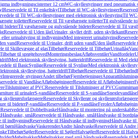
it Sigma indbygningscisterner 12 cm
WC-skyllestyringer med pneumatisk s
yl
Reservedele til Til enkeltskyl
Tilbehør til WC-skyllestyringer
Reservede
rvedele til Til WC-skyllestyringer med elektronisk skyllestyring
Til WC-
ængte toiletter
Reservedele til Til væghængte toiletter
Til gulvstående toi
il bideter
Til væghængte og gulvstående bideter
Reservedele til Til væg
åg
Reservedele til Uden låg
Urinaler, skyllet drift, uden skyllekant
Reserve
 eller urinalstyring til indbygning
Med integreret urinalstyring
Reservedel
uden vand
Reservedele til Urinaler, drift uden vand
Uden låg
Reservedele t
e til Skillevægge af glas
Tilbehør
Reservedele til Tilbehør
Urinallåg
Vand
Tilbehør til sprøjtehoved
Monteringsbeslag
Afløbsventiler
Vandfordeler
U
drift
Med elektronisk skyllestyring, batteridrift
Reservedele til Med elektr
edele til Basic
Synlige
Reservedele til Synlige
Med elektronisk skyllestyr
ektronisk skyllestyring, batteridrift
Tilbehør
Reservedele til Tilbehør
Ind
er
Integrerede styringer
Andet tilbehør
Fjernbetjeninger
Apparattilslutninger
ervedele til Vandlåse
Afløbsbøjninger
Reservedele til Afløbsbøjninger
F
ere
Tilslutninger af PVC
Reservedele til Tilslutninger af PVC
Gummimanc
niture til urinaler
S-vandlåse
Reservedele til S-vandlåse
Sneglevandlåse
g skyllerørsforlængere
Reservedele til Skyllerør og skyllerørsforlængere
re til bideter
P-vandlåse
Reservedele til P-vandlåse
Feroler
Afløbsbøjnin
e
Reservedele til Dobbeltvaske
Håndvaske til montering på underskab
Res
g
Håndvaske, små
Reservedele til Håndvaske, små
Håndvaske til bordpl
 til indbygning
Reservedele til Håndvaske til indbygning
Håndvaske til
il børn
Håndvaske
Vaskerender
Andre håndvaske
Reservedele til Andre
aske
Tilbehør
Søjler
Reservedele til Søjler
Halvsøjler
Reservedele til Halvs
ylder
Møbelpakker
Møbelpakker med små håndvaske
Reservedele til