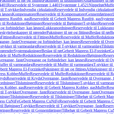
Pakninger til rør og fittings
Pakninger til tilslutninger
Afdækninger til rør
4401
Reservedele til Systemrør 1.4401
Systemrør 1.4521
Nippelrør
Muffe
til T-stykker
Indvendig cirkulation
Reservedele til Indvendig cirkulation
n løsnes
Kompensatorer
Reservedele til Kompensatorer
Gennemføringer
press Rustfrit, gas
Reservedele til Geberit Mapress Rustfrit, gas
Systemr
 til Reduktioner
Bøjninger
Reservedele til Bøjninger
T-stykker
Reservede
og forbindelser, kan løsnes
Lukkeanordninger
Reservedele til Lukkeano
eskyttelseskapper til rørender
Pakninger til rør og fittings
Beslag til rør
Be
m
Fittings
Reservedele til Fittings
Muffer
Reservedele til Muffer
Reduktion
gange, faste
Overgange og forbindelser, kan løsnes
Reservedele til Over
-stykker til varmeanlæg
Reservedele til T-stykker til varmeanlæg
Tilslut
 rørender
Systempakninger
Beslag til rør
Geberit Mapress El-Forzinket
Ge
dele til Muffer
Reduktioner
Reservedele til Reduktioner
Bøjninger
Reserv
vergange, faste
Overgange og forbindelser, kan løsnes
Reservedele til O
uffer til varmeanlæg
Reservedele til Muffer til varmeanlæg
T-stykker ti
eberit Mapress El-Forzinket
Pakninger til rør og fittings
Afdækninger til 
press Kobber
Muffer
Reservedele til Muffer
Reduktioner
Reservedele til R
ryds
Reservedele til Kryds
Overgange, faste
Reservedele til Overgange, f
ordninger
Tilslutninger
Reservedele til Tilslutninger
T-stykker til varmea
ss Kobber, gas
Reservedele til Geberit Mapress Kobber, gas
Muffer
Rese
til T-stykker
Overgange, faste
Reservedele til Overgange, faste
Overgange
ninger
Tilslutninger
Reservedele til Tilslutninger
Tilbehør til Geberit Ma
ress CuNiFe
Geberit Mapress CuNiFe
Reservedele til Geberit Mapress
til Bøjninger
T-stykker
Reservedele til T-stykker
Overgange, faste
Reserv
ringer
Reservedele til Gennemføringer
Tilbehør til Geberit Mapress C