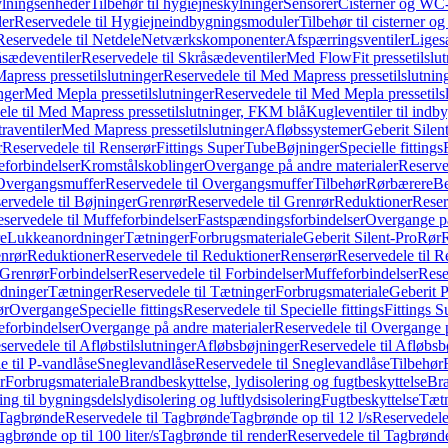
ylningsenheder
Tilbehør til hygiejneskylninger
Sensorer
Cisterner og WC-
er
Reservedele til Hygiejneindbygningsmoduler
Tilbehør til cisterner 
Reservedele til Netdele
Netværkskomponenter
Afspærringsventiler
Liges
sædeventiler
Reservedele til Skråsædeventiler
Med FlowFit pressetilslut
press pressetilslutninger
Reservedele til Med Mapress pressetilslutnin
nger
Med Mepla pressetilslutninger
Reservedele til Med Mepla pressetils
le til Med Mapress pressetilslutninger, FKM blå
Kugleventiler til indb
raventiler
Med Mapress pressetilslutninger
Afløbssystemer
Geberit Silen
r
Reservedele til Renserør
Fittings SuperTube
Bøjninger
Specielle fittings
eforbindelser
Kromstålskoblinger
Overgange på andre materialer
Reserve
Overgangsmuffer
Reservedele til Overgangsmuffer
Tilbehør
Rørbærere
Be
ervedele til Bøjninger
Grenrør
Reservedele til Grenrør
Reduktioner
Reser
servedele til Muffeforbindelser
Fastspændingsforbindelser
Overgange p
e
Lukkeanordninger
Tætninger
Forbrugsmateriale
Geberit Silent-Pro
Rør
R
enrør
Reduktioner
Reservedele til Reduktioner
Renserør
Reservedele til R
 Grenrør
Forbindelser
Reservedele til Forbindelser
Muffeforbindelser
Rese
dninger
Tætninger
Reservedele til Tætninger
Forbrugsmateriale
Geberit 
ør
Overgange
Specielle fittings
Reservedele til Specielle fittings
Fittings 
eforbindelser
Overgange på andre materialer
Reservedele til Overgange 
servedele til Afløbstilslutninger
Afløbsbøjninger
Reservedele til Afløbsb
e til P-vandlåse
Sneglevandlåse
Reservedele til Sneglevandlåse
Tilbehør
r
Forbrugsmateriale
Brandbeskyttelse, lydisolering og fugtbeskyttelse
Bra
ring til bygningsdelslydisolering og luftlydsisolering
Fugtbeskyttelse
Tætn
Tagbrønde
Reservedele til Tagbrønde
Tagbrønde op til 12 l/s
Reservedele 
agbrønde op til 100 liter/s
Tagbrønde til render
Reservedele til Tagbrønde