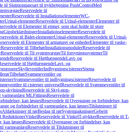
e til Slutmontagesæt til trykbetjening PushControl
Med
stemvægge
Reservedele til
ementer
Reservedele til Installationselementer
WC-
ter
Urinal-elementer
Reservedele til Urinal-elementer
Elementer til
ervedele til Elementer til emner, som skal holde til store
ing
Gipsbeklædninger
Installationselementer
Reservedele til
servedele til Bidet-elementer
Urinal-elementer
Reservedele til Urinal-
eservedele til Elementer til armaturer og enheder
Elementer til vaske-
r
Reservedele til Tilbehør
Installationsmoduler
Reservedele til
e
Reservedele til Til systemvægge
Til forsyningssystemer
Til
gende
Reservedele til Højthængende
Lavt- og
Reservedele til Højthængende
Lavt- og
begrænsere
Skylleventiler
Indbygningscisterner
Sigma
lerør
Tilbehør
Svømmeventiler og
isterner
Svømmeventiler til indbygningscisterner
Reservedele til
meventiler til cisterner universel
Reservedele til Svømmeventiler til
top-skylning
Reservedele til Skyl-stop-
r varmeanlæg ML
Fittings
Reservedele til
rbindelser, kan løsnes
Reservedele til Overgange og forbindelser, kan
ange og forbindelser til varmeanlæg, kan løsnes
Tilslutninger til
gs
Afdækninger til rør
Beslag til rør
Systempakninger
Geberit
il Reduktioner
Vinkel
Reservedele til Vinkel
T-stykker
Reservedele til T-
, kan løsnes
Reservedele til Overgange og forbindelser, kan
 til varmeanlæg
Reservedele til Tilslutninger til