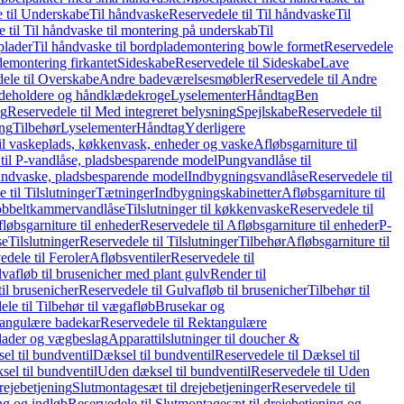
 til Underskabe
Til håndvaske
Reservedele til Til håndvaske
Til
 til Til håndvaske til montering på underskab
Til
plader
Til håndvaske til bordplademontering bowle formet
Reservedele
demontering firkantet
Sideskabe
Reservedele til Sideskabe
Lave
ele til Overskabe
Andre badeværelsesmøbler
Reservedele til Andre
eholdere og håndklædekroge
Lyselementer
Håndtag
Ben
ng
Reservedele til Med integreret belysning
Spejlskabe
Reservedele til
ing
Tilbehør
Lyselementer
Håndtag
Yderligere
til vaskeplads, køkkenvask, enheder og vaske
Afløbsgarniture til
til P-vandlåse, pladsbesparende model
Pungvandlåse til
håndvaske, pladsbesparende model
Indbygningsvandlåse
Reservedele til
 til Tilslutninger
Tætninger
Indbygningskabinetter
Afløbsgarniture til
Dobbeltkammervandlåse
Tilslutninger til køkkenvaske
Reservedele til
løbsgarniture til enheder
Reservedele til Afløbsgarniture til enheder
P-
se
Tilslutninger
Reservedele til Tilslutninger
Tilbehør
Afløbsgarniture til
edele til Feroler
Afløbsventiler
Reservedele til
lvafløb til brusenicher med plant gulv
Render til
il brusenicher
Reservedele til Gulvafløb til brusenicher
Tilbehør til
le til Tilbehør til vægafløb
Brusekar og
angulære badekar
Reservedele til Rektangulære
plader og vægbeslag
Apparattilslutninger til doucher &
el til bundventil
Dæksel til bundventil
Reservedele til Dæksel til
el til bundventil
Uden dæksel til bundventil
Reservedele til Uden
rejebetjening
Slutmontagesæt til drejebetjeninger
Reservedele til
ng og indløb
Reservedele til Slutmontagesæt til drejebetjening og