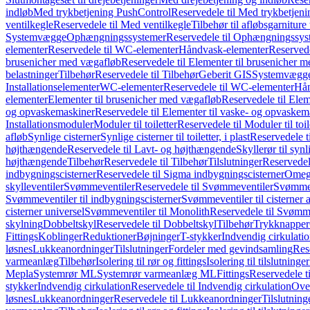
indløb
Med trykbetjening PushControl
Reservedele til Med trykbetjen
ventilkegle
Reservedele til Med ventilkegle
Tilbehør til afløbsgarniture 
Systemvægge
Ophængningssystemer
Reservedele til Ophængningssys
elementer
Reservedele til WC-elementer
Håndvask-elementer
Reserved
brusenicher med vægafløb
Reservedele til Elementer til brusenicher 
belastninger
Tilbehør
Reservedele til Tilbehør
Geberit GIS
Systemvægg
Installationselementer
WC-elementer
Reservedele til WC-elementer
Hån
elementer
Elementer til brusenicher med vægafløb
Reservedele til Ele
og opvaskemaskiner
Reservedele til Elementer til vaske- og opvaskem
Installationsmoduler
Moduler til toiletter
Reservedele til Moduler til toil
afløb
Synlige cisterner
Synlige cisterner til toiletter, i plast
Reservedele til
højthængende
Reservedele til Lavt- og højthængende
Skyllerør til synl
højthængende
Tilbehør
Reservedele til Tilbehør
Tilslutninger
Reservedele
indbygningscisterner
Reservedele til Sigma indbygningscisterner
Omega
skylleventiler
Svømmeventiler
Reservedele til Svømmeventiler
Svømmeve
Svømmeventiler til indbygningscisterner
Svømmeventiler til cisterner 
cisterner universel
Svømmeventiler til Monolith
Reservedele til Svømme
skylning
Dobbeltskyl
Reservedele til Dobbeltskyl
Tilbehør
Trykknapper
Fittings
Koblinger
Reduktioner
Bøjninger
T-stykker
Indvendig cirkulati
løsnes
Lukkeanordninger
Tilslutninger
Fordeler med gevindsamling
Res
varmeanlæg
Tilbehør
Isolering til rør og fittings
Isolering til tilslutninger
Mepla
Systemrør ML
Systemrør varmeanlæg ML
Fittings
Reservedele ti
stykker
Indvendig cirkulation
Reservedele til Indvendig cirkulation
Over
løsnes
Lukkeanordninger
Reservedele til Lukkeanordninger
Tilslutning