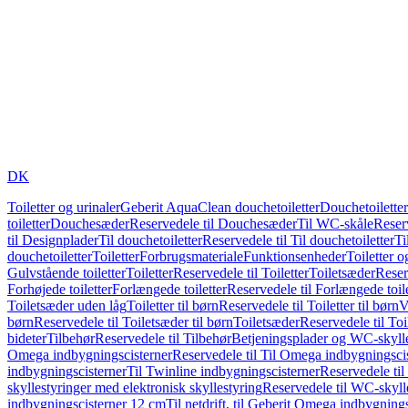
DK
Toiletter og urinaler
Geberit AquaClean douchetoiletter
Douchetoiletter
toiletter
Douchesæder
Reservedele til Douchesæder
Til WC-skåle
Reser
til Designplader
Til douchetoiletter
Reservedele til Til douchetoiletter
Ti
douchetoiletter
Toiletter
Forbrugsmateriale
Funktionsenheder
Toiletter o
Gulvstående toiletter
Toiletter
Reservedele til Toiletter
Toiletsæder
Reser
Forhøjede toiletter
Forlængede toiletter
Reservedele til Forlængede toile
Toiletsæder uden låg
Toiletter til børn
Reservedele til Toiletter til børn
V
børn
Reservedele til Toiletsæder til børn
Toiletsæder
Reservedele til To
bideter
Tilbehør
Reservedele til Tilbehør
Betjeningsplader og WC-skylle
Omega indbygningscisterner
Reservedele til Til Omega indbygningsci
indbygningscisterner
Til Twinline indbygningscisterner
Reservedele til
skyllestyringer med elektronisk skyllestyring
Reservedele til WC-skylle
indbygningscisterner 12 cm
Til netdrift, til Geberit Omega indbygning