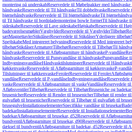
montering på underskab
Reservedele til Møbelpakker med håndvaske t
håndvaske
Reservedele til Til håndvaske
Til dobbeltvaske
Reservedele t
hjørnehåndvaske
Reservedele til Til hjørnehåndvaske
Til hjørnehåndva
til Til håndvaske til bordplademontering bowle formet
Til håndvaske t
sideskabe
Reservedele til Lave sideskabe
Højskabe
Reservedele til Høj
badeværelsesmøbler
Væghylder
Reservedele til Væghylder
Tilbehør
Res
sæt
Magnettavler
Stikdåser
Reservedele til Stikdåser
Yderligere tilbehør
Spejlskabe
Med integreret belysning
Reservedele til Med integreret be
tilbehør
Stikdåser
Armaturer
Tilbehør
Reservedele til Tilbehør
Til håndv
håndvaske
Reservedele til Afløbsgarniture til håndvaske
P-vandlåse
Res
håndvaske
Reservedele til Pungvandlåse til håndvaske
Pungvandlåse t
Indbygningsvandlåse
Håndvasktilslutninger
Reservedele til Håndvaskti
køkkenvaske
Reservedele til Afløbsgarniture til køkkenvaske
P-vandlå
Tilslutninger til køkkenvaske
Feroler
Reservedele til Feroler
Afløbsbøjn
vandlåse
Reservedele til P-vandlåse
Indbygningsvandlåse
Reservedele 
vaske
Reservedele til Afløbsgarniture til vaske
Vandlåse
Reservedele ti
Afløbsventiler
Tilbehør
Reservedele til Tilbehør
Bruseniche og badekar
brusenicher
Reservedele til Render til brusenicher
Tilbehør til render ti
gulvafløb til brusenicher
Reservedele til Tilbehør til gulvafløb til brus
brusegulve
Installationselementer
Specifikke vandlåse til brusekar
Bade
badekar
Installationselementer
Reservedele til Installationselementer
Ben
badekar
Afløbsgarniture til brusekar, d52
Reservedele til Afløbsgarnitur
bundventil
Afløbsgarniture til brusekar, d90
Reservedele til Afløbsgarni
dæksel til bundventil
Afløbsgarniture til badekar, d52
Reservedele til A
Slutmontagesæt til drejebetjeninger
Med drejebetjening og indløb
Reser