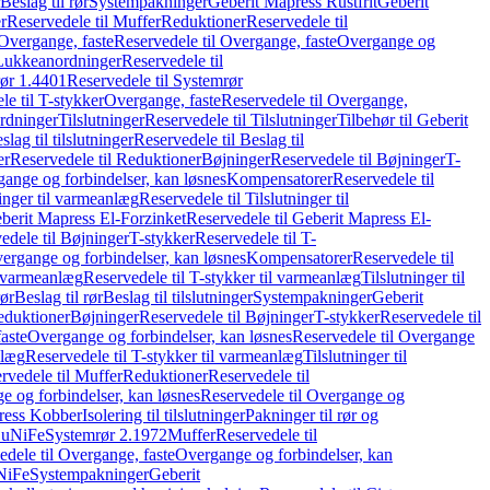
Beslag til rør
Systempakninger
Geberit Mapress Rustfrit
Geberit
r
Reservedele til Muffer
Reduktioner
Reservedele til
Overgange, faste
Reservedele til Overgange, faste
Overgange og
Lukkeanordninger
Reservedele til
ør 1.4401
Reservedele til Systemrør
le til T-stykker
Overgange, faste
Reservedele til Overgange,
rdninger
Tilslutninger
Reservedele til Tilslutninger
Tilbehør til Geberit
slag til tilslutninger
Reservedele til Beslag til
er
Reservedele til Reduktioner
Bøjninger
Reservedele til Bøjninger
T-
gange og forbindelser, kan løsnes
Kompensatorer
Reservedele til
ninger til varmeanlæg
Reservedele til Tilslutninger til
berit Mapress El-Forzinket
Reservedele til Geberit Mapress El-
edele til Bøjninger
T-stykker
Reservedele til T-
vergange og forbindelser, kan løsnes
Kompensatorer
Reservedele til
l varmeanlæg
Reservedele til T-stykker til varmeanlæg
Tilslutninger til
rør
Beslag til rør
Beslag til tilslutninger
Systempakninger
Geberit
eduktioner
Bøjninger
Reservedele til Bøjninger
T-stykker
Reservedele til
aste
Overgange og forbindelser, kan løsnes
Reservedele til Overgange
nlæg
Reservedele til T-stykker til varmeanlæg
Tilslutninger til
rvedele til Muffer
Reduktioner
Reservedele til
 og forbindelser, kan løsnes
Reservedele til Overgange og
press Kobber
Isolering til tilslutninger
Pakninger til rør og
 CuNiFe
Systemrør 2.1972
Muffer
Reservedele til
edele til Overgange, faste
Overgange og forbindelser, kan
uNiFe
Systempakninger
Geberit