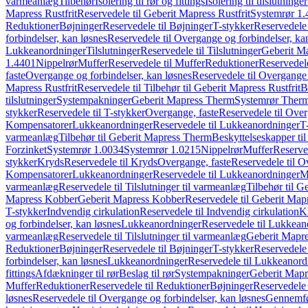
varmeanlæg
Tilbehør
Isolering til rør og fittings
Isolering til tilslutninger
Mapress Rustfrit
Reservedele til Geberit Mapress Rustfrit
Systemrør 1.
Reduktioner
Bøjninger
Reservedele til Bøjninger
T-stykker
Reservedele 
forbindelser, kan løsnes
Reservedele til Overgange og forbindelser, ka
Lukkeanordninger
Tilslutninger
Reservedele til Tilslutninger
Geberit Ma
1.4401
Nippelrør
Muffer
Reservedele til Muffer
Reduktioner
Reservedele
faste
Overgange og forbindelser, kan løsnes
Reservedele til Overgange 
Mapress Rustfrit
Reservedele til Tilbehør til Geberit Mapress Rustfrit
B
tilslutninger
Systempakninger
Geberit Mapress Therm
Systemrør Ther
stykker
Reservedele til T-stykker
Overgange, faste
Reservedele til Over
Kompensatorer
Lukkeanordninger
Reservedele til Lukkeanordninger
T
varmeanlæg
Tilbehør til Geberit Mapress Therm
Beskyttelseskapper til
Forzinket
Systemrør 1.0034
Systemrør 1.0215
Nippelrør
Muffer
Reserve
stykker
Kryds
Reservedele til Kryds
Overgange, faste
Reservedele til O
Kompensatorer
Lukkeanordninger
Reservedele til Lukkeanordninger
M
varmeanlæg
Reservedele til Tilslutninger til varmeanlæg
Tilbehør til G
Mapress Kobber
Geberit Mapress Kobber
Reservedele til Geberit Ma
T-stykker
Indvendig cirkulation
Reservedele til Indvendig cirkulation
K
og forbindelser, kan løsnes
Lukkeanordninger
Reservedele til Lukkean
varmeanlæg
Reservedele til Tilslutninger til varmeanlæg
Geberit Mapre
Reduktioner
Bøjninger
Reservedele til Bøjninger
T-stykker
Reservedele 
forbindelser, kan løsnes
Lukkeanordninger
Reservedele til Lukkeanord
fittings
Afdækninger til rør
Beslag til rør
Systempakninger
Geberit Map
Muffer
Reduktioner
Reservedele til Reduktioner
Bøjninger
Reservedele 
løsnes
Reservedele til Overgange og forbindelser, kan løsnes
Gennemfø