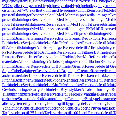
hygiejnesystem
Hygiejneskylningsenheder
Reservedele til Hygiejnesk
WC-skyllestyringer med hygiejneskylning
Hygiejneindbygningsmodul
cisterner og WC-skyllestyring med hygiejneskylning
Sensorer
Netdele
pressetilslutninger
Reservedele til Med Mapress pressetilslutninger
Skrå
pressetilslutninger
Reservedele til Med Mepla pressetilslutninger
Med Ma
FlowFit pressetilslutninger
Reservedele til Med FlowFit pressetilslutni
pressetilslutninger
Med Mapress pressetilslutninger, FKM blå
Reservede
pressetilslutninger
Reservedele til Med FlowFit pressetilslutninger
Kont
Fittings
Bøjninger
Grenrør
Reservedele til Grenrør
Reduktioner
Renserø
Forbindelser
Svejseforbindelser
Muffeforbindelser
Reservedele til Muff
til Afløbstilslutninger
Afløbsbøjninger
Reservedele til Afløbsbøjninger
PP
Rør
Reservedele til Rør
Fittings
Reservedele til Fittings
Bøjninger
Res
Renserør
Forbindelser
Reservedele til Forbindelser
Muffeforbindelser
Re
materialer
Afløbstilslutninger
Afløbsbøjninger
Feroler
Tilbehør
Rørbærer
Fittings
Bøjninger
Reservedele til Bøjninger
Grenrør
Reservedele til Gr
SuperTube
Bøjninger
Reservedele til Bøjninger
Grenrør
Reservedele til
andre materialer
Tilbehør
Reservedele til Tilbehør
Rørbærere
Lukkeanor
Fittings
Bøjninger
Grenrør
Reduktioner
Renserør
Reservedele til Renser
Forbindelser
Svejseforbindelser
Muffeforbindelser
Reservedele til Muff
Gevindsamlinger
Flangeforbindelser
Bryststykker
Afløbstilslutninger
Re
Tilslutningsmuffer
Feroler
Reservedele til Feroler
P-vandlåse
Reservedel
rørbærere
Støtterender
Lukkeanordninger
Tætninger
Beskyttelsesramme
afløbssystemer
Lydisolering
Isolering til bygningsdelslydisolering
Isole
Ventilationsventiler
Energireducerende ventiler
Geberit Pluvia tagafløb
Tagbrønde op til 25 liter/s
Tagbrønde op til 100 liter/s
Reservedele til T