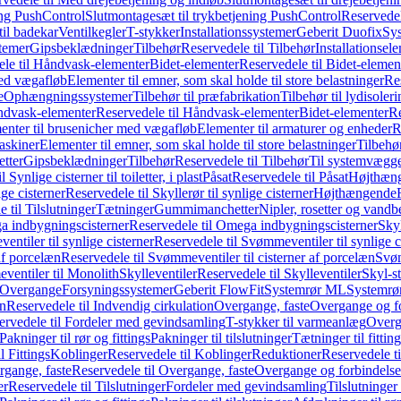
ing PushControl
Slutmontagesæt til trykbetjening PushControl
Reservedel
til badekar
Ventilkegler
T-stykker
Installationssystemer
Geberit Duofix
Sy
temer
Gipsbeklædninger
Tilbehør
Reservedele til Tilbehør
Installationsel
ele til Håndvask-elementer
Bidet-elementer
Reservedele til Bidet-elemen
med vægafløb
Elementer til emner, som skal holde til store belastninger
Res
e
Ophængningssystemer
Tilbehør til præfabrikation
Tilbehør til lydisoler
dvask-elementer
Reservedele til Håndvask-elementer
Bidet-elementer
Re
menter til brusenicher med vægafløb
Elementer til armaturer og enheder
R
askiner
Elementer til emner, som skal holde til store belastninger
Tilbehø
etter
Gipsbeklædninger
Tilbehør
Reservedele til Tilbehør
Til systemvægg
 Synlige cisterner til toiletter, i plast
Påsat
Reservedele til Påsat
Højthæn
ige cisterner
Reservedele til Skyllerør til synlige cisterner
Højthængende
 til Tilslutninger
Tætninger
Gummimanchetter
Nipler, rosetter og vand
 indbygningscisterner
Reservedele til Omega indbygningscisterner
Skyl
ntiler til synlige cisterner
Reservedele til Svømmeventiler til synlige c
af porcelæn
Reservedele til Svømmeventiler til cisterner af porcelæn
Svøm
ventiler til Monolith
Skylleventiler
Reservedele til Skylleventiler
Skyl-s
Overgange
Forsyningssystemer
Geberit FlowFit
Systemrør ML
Systemrø
on
Reservedele til Indvendig cirkulation
Overgange, faste
Overgange og fo
ervedele til Fordeler med gevindsamling
T-stykker til varmeanlæg
Overg
Pakninger til rør og fittings
Pakninger til tilslutninger
Tætninger til fittin
l Fittings
Koblinger
Reservedele til Koblinger
Reduktioner
Reservedele t
gange, faste
Reservedele til Overgange, faste
Overgange og forbindelser
er
Reservedele til Tilslutninger
Fordeler med gevindsamling
Tilslutninger