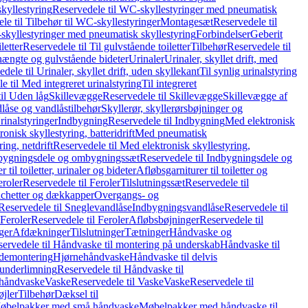
kyllestyring
Reservedele til WC-skyllestyringer med pneumatisk
le til Tilbehør til WC-skyllestyringer
Montagesæt
Reservedele til
skyllestyringer med pneumatisk skyllestyring
Forbindelser
Geberit
letter
Reservedele til Til gulvstående toiletter
Tilbehør
Reservedele til
hængte og gulvstående bideter
Urinaler
Urinaler, skyllet drift, med
dele til Urinaler, skyllet drift, uden skyllekant
Til synlig urinalstyring
e til Med integreret urinalstyring
Til integreret
il Uden låg
Skillevægge
Reservedele til Skillevægge
Skillevægge af
låse og vandlåstilbehør
Skyllerør, skyllerørsbøjninger og
rinalstyringer
Indbygning
Reservedele til Indbygning
Med elektronisk
onisk skyllestyring, batteridrift
Med pneumatisk
ing, netdrift
Reservedele til Med elektronisk skyllestyring,
bygningsdele og ombygningssæt
Reservedele til Indbygningsdele og
 til toiletter, urinaler og bideter
Afløbsgarniturer til toiletter og
eroler
Reservedele til Feroler
Tilslutningssæt
Reservedele til
hetter og dækkapper
Overgangs- og
Reservedele til Sneglevandlåse
Indbygningsvandlåse
Reservedele til
Feroler
Reservedele til Feroler
Afløbsbøjninger
Reservedele til
ger
Afdækninger
Tilslutninger
Tætninger
Håndvaske og
ervedele til Håndvaske til montering på underskab
Håndvaske til
ademontering
Hjørnehåndvaske
Håndvaske til delvis
 underlimning
Reservedele til Håndvaske til
 håndvaske
Vaske
Reservedele til Vaske
Vaske
Reservedele til
øjler
Tilbehør
Dæksel til
 Møbelpakker med små håndvaske
Møbelpakker med håndvaske til