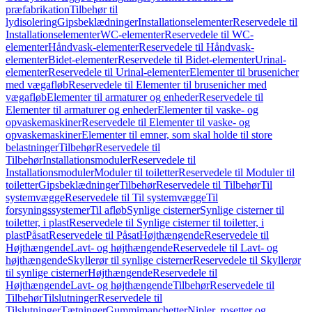
præfabrikation
Tilbehør til
lydisolering
Gipsbeklædninger
Installationselementer
Reservedele til
Installationselementer
WC-elementer
Reservedele til WC-
elementer
Håndvask-elementer
Reservedele til Håndvask-
elementer
Bidet-elementer
Reservedele til Bidet-elementer
Urinal-
elementer
Reservedele til Urinal-elementer
Elementer til brusenicher
med vægafløb
Reservedele til Elementer til brusenicher med
vægafløb
Elementer til armaturer og enheder
Reservedele til
Elementer til armaturer og enheder
Elementer til vaske- og
opvaskemaskiner
Reservedele til Elementer til vaske- og
opvaskemaskiner
Elementer til emner, som skal holde til store
belastninger
Tilbehør
Reservedele til
Tilbehør
Installationsmoduler
Reservedele til
Installationsmoduler
Moduler til toiletter
Reservedele til Moduler til
toiletter
Gipsbeklædninger
Tilbehør
Reservedele til Tilbehør
Til
systemvægge
Reservedele til Til systemvægge
Til
forsyningssystemer
Til afløb
Synlige cisterner
Synlige cisterner til
toiletter, i plast
Reservedele til Synlige cisterner til toiletter, i
plast
Påsat
Reservedele til Påsat
Højthængende
Reservedele til
Højthængende
Lavt- og højthængende
Reservedele til Lavt- og
højthængende
Skyllerør til synlige cisterner
Reservedele til Skyllerør
til synlige cisterner
Højthængende
Reservedele til
Højthængende
Lavt- og højthængende
Tilbehør
Reservedele til
Tilbehør
Tilslutninger
Reservedele til
Tilslutninger
Tætninger
Gummimanchetter
Nipler, rosetter og