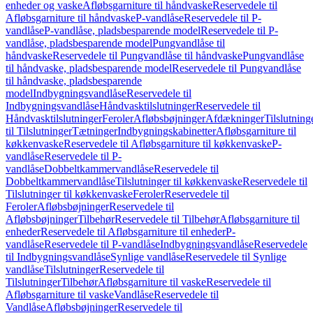
enheder og vaske
Afløbsgarniture til håndvaske
Reservedele til
Afløbsgarniture til håndvaske
P-vandlåse
Reservedele til P-
vandlåse
P-vandlåse, pladsbesparende model
Reservedele til P-
vandlåse, pladsbesparende model
Pungvandlåse til
håndvaske
Reservedele til Pungvandlåse til håndvaske
Pungvandlåse
til håndvaske, pladsbesparende model
Reservedele til Pungvandlåse
til håndvaske, pladsbesparende
model
Indbygningsvandlåse
Reservedele til
Indbygningsvandlåse
Håndvasktilslutninger
Reservedele til
Håndvasktilslutninger
Feroler
Afløbsbøjninger
Afdækninger
Tilslutning
til Tilslutninger
Tætninger
Indbygningskabinetter
Afløbsgarniture til
køkkenvaske
Reservedele til Afløbsgarniture til køkkenvaske
P-
vandlåse
Reservedele til P-
vandlåse
Dobbeltkammervandlåse
Reservedele til
Dobbeltkammervandlåse
Tilslutninger til køkkenvaske
Reservedele til
Tilslutninger til køkkenvaske
Feroler
Reservedele til
Feroler
Afløbsbøjninger
Reservedele til
Afløbsbøjninger
Tilbehør
Reservedele til Tilbehør
Afløbsgarniture til
enheder
Reservedele til Afløbsgarniture til enheder
P-
vandlåse
Reservedele til P-vandlåse
Indbygningsvandlåse
Reservedele
til Indbygningsvandlåse
Synlige vandlåse
Reservedele til Synlige
vandlåse
Tilslutninger
Reservedele til
Tilslutninger
Tilbehør
Afløbsgarniture til vaske
Reservedele til
Afløbsgarniture til vaske
Vandlåse
Reservedele til
Vandlåse
Afløbsbøjninger
Reservedele til