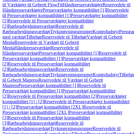
til Værktøjer til Geberit FlowFit
Håndpresseværktøjer
Reservedele til
Håndpresseværktøjer
Presseværktøjer kompatibilitet [1]
Reservedele
til Presseværktøjer kompatibilitet [1]
Presseværktøjer kompatibilitet
[2]
Reservedele til Presseværktøjer kompatibilitet
[2]
Rørbearbejdningsværktøj
Reservedele til
Rørbearbejdningsværktøj
Trykprøvningspropper
Kontroludstyr
Pressea
med værktøj
Tilbehør
Reservedele til Tilbehør
Værktøj til Geberit
Mepla
Reservedele til Værktøj til Geberit
Mepla
Håndpresseværktøj
Reservedele til
Håndpresseværktøj
Presseværktøj kompatibilitet [1]
Reservedele til
Presseværktøj kompatibilitet [1]
Presseværktøj kompatibilitet
[2]
Reservedele til Presseværktøj kompatibilitet
[2]
Rørbearbejdningsværktøj
Reservedele til
Rørbearbejdningsværktøj
Trykprøvningspropper
Kontroludstyr
Tilbehø
til Geberit Mapress
Reservedele til Værktøj til Geberit
Mapress
Presseværktøj kompatibilitet [1]
Reservedele til
Presseværktøj kompatibilitet [1]
Presseværktøj kompatibilitet
[2]
Reservedele til Presseværktøj kompatibilitet [2]
Presseværktøjer
kompatibilitet [1] / [2]
Reservedele til Presseværktøjer kompatibilitet
[1] / [2]
Presseværktøj kompatibilitet [2XL]
Reservedele til
Presseværktøj kompatibilitet [2XL]
Presseværktøj kompatibilitet
[3]
Reservedele til Presseværktøj kompatibilitet
[3]
Rørbearbejdningsværktøj
Reservedele til
Rørbearbejdningsværktøj
Trykprøvningspropper
Reservedele til
Trykprøvningspropper
Kontroludstyr
Tilbehør
Presseværktøj
Reservede