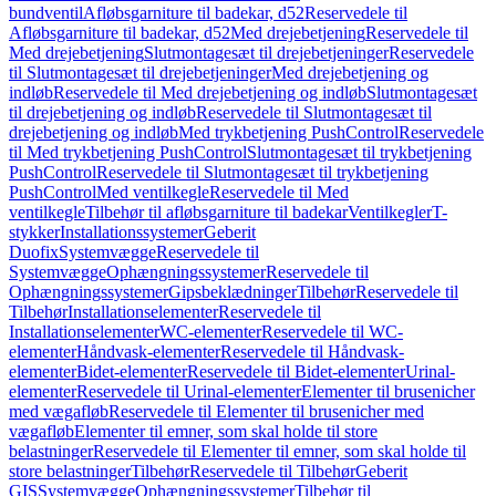
bundventil
Afløbsgarniture til badekar, d52
Reservedele til
Afløbsgarniture til badekar, d52
Med drejebetjening
Reservedele til
Med drejebetjening
Slutmontagesæt til drejebetjeninger
Reservedele
til Slutmontagesæt til drejebetjeninger
Med drejebetjening og
indløb
Reservedele til Med drejebetjening og indløb
Slutmontagesæt
til drejebetjening og indløb
Reservedele til Slutmontagesæt til
drejebetjening og indløb
Med trykbetjening PushControl
Reservedele
til Med trykbetjening PushControl
Slutmontagesæt til trykbetjening
PushControl
Reservedele til Slutmontagesæt til trykbetjening
PushControl
Med ventilkegle
Reservedele til Med
ventilkegle
Tilbehør til afløbsgarniture til badekar
Ventilkegler
T-
stykker
Installationssystemer
Geberit
Duofix
Systemvægge
Reservedele til
Systemvægge
Ophængningssystemer
Reservedele til
Ophængningssystemer
Gipsbeklædninger
Tilbehør
Reservedele til
Tilbehør
Installationselementer
Reservedele til
Installationselementer
WC-elementer
Reservedele til WC-
elementer
Håndvask-elementer
Reservedele til Håndvask-
elementer
Bidet-elementer
Reservedele til Bidet-elementer
Urinal-
elementer
Reservedele til Urinal-elementer
Elementer til brusenicher
med vægafløb
Reservedele til Elementer til brusenicher med
vægafløb
Elementer til emner, som skal holde til store
belastninger
Reservedele til Elementer til emner, som skal holde til
store belastninger
Tilbehør
Reservedele til Tilbehør
Geberit
GIS
Systemvægge
Ophængningssystemer
Tilbehør til