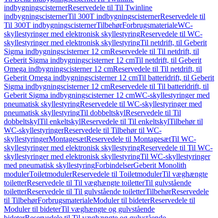
indbygningscisterner
Reservedele til Til Twinline
indbygningscisterner
Til 300T indbygningscisterner
Reservedele til
Til 300T indbygningscisterner
Tilbehør
Forbrugsmateriale
WC-
skyllestyringer med elektronisk skyllestyring
Reservedele til WC-
skyllestyringer med elektronisk skyllestyring
Til netdrift, til Geberit
Sigma indbygningscisterner 12 cm
Reservedele til Til netdrift, til
Geberit Sigma indbygningscisterner 12 cm
Til netdrift, til Geberit
Omega indbygningscisterner 12 cm
Reservedele til Til netdrift, til
Geberit Omega indbygningscisterner 12 cm
Til batteridrift, til Geberit
Sigma indbygningscisterner 12 cm
Reservedele til Til batteridrift, til
Geberit Sigma indbygningscisterner 12 cm
WC-skyllestyringer med
pneumatisk skyllestyring
Reservedele til WC-skyllestyringer med
pneumatisk skyllestyring
Til dobbeltskyl
Reservedele til Til
dobbeltskyl
Til enkeltskyl
Reservedele til Til enkeltskyl
Tilbehør til
WC-skyllestyringer
Reservedele til Tilbehør til WC-
skyllestyringer
Montagesæt
Reservedele til Montagesæt
Til WC-
skyllestyringer med elektronisk skyllestyring
Reservedele til Til WC-
skyllestyringer med elektronisk skyllestyring
Til WC-skyllestyringer
med pneumatisk skyllestyring
Forbindelser
Geberit Monolith
moduler
Toiletmoduler
Reservedele til Toiletmoduler
Til væghængte
toiletter
Reservedele til Til væghængte toiletter
Til gulvstående
toiletter
Reservedele til Til gulvstående toiletter
Tilbehør
Reservedele
til Tilbehør
Forbrugsmateriale
Moduler til bideter
Reservedele til
Moduler til bideter
Til væghængte og gulvstående
bideter
Reservedele til Til væghængte og gulvstående