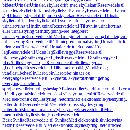
bideter
Urinaler
Urinaler, skyllet drift, med skyllekant
Reservedele til
Urinaler, skyllet drift, med skyllekant
Uden låg
Reservedele til Uden
låg
Urinaler, skyllet drift, uden skyllekant
Reservedele til Urinaler,
skyllet drift, uden skyllekant
Til synlig urinalstyring eller
urinalstyring til indbygning
Reservedele til Til synlig urinalstyring
eller urinalstyring til indbygning
Med integreret
urinalstyring
Reservedele til Med integreret urinalstyring
Til integreret
urinalstyring
Reservedele til Til integreret urinalstyring
Urinaler, drift
uden vand
Reservedele til Urinaler, drift uden vand
Uden
låg
Reservedele til Uden låg
Skillevægge
Reservedele til
Skillevægge
Skillevægge af plast
Reservedele til Skillevægge af
plast
Skillevægge af glas
Reservedele til Skillevægge af
glas
Tilbehør
Reservedele til Tilbehør
Urinallåg
Vandlåse og
vandlåstilbehør
Skyllerør, skyllerørsbøjninger og
overgange
Reservedele til Skyllerør, skyllerørsbøjninger og
overgange
Tilbehør til
sprøjtehoved
Monteringsbeslag
Afløbsventiler
Vandfordeler
Urinalstyri
til Indbygning
Med elektronisk skyllestyring, netdrift
Reservedele til
Med elektronisk skyllestyring, netdrift
Med elektronisk skyllestyring,
batteridrift
Reservedele til Med elektronisk skyllestyring,
batteridrift
Med pneumatisk skyllestyring
Reservedele til Med
pneumatisk skyllestyring
Basic
Reservedele til
Basic
Synlige
Reservedele til Synlige
Med elektronisk skyllestyring,
netdrift
Reservedele til Med elektronisk skyllestyring, netdrift
Med