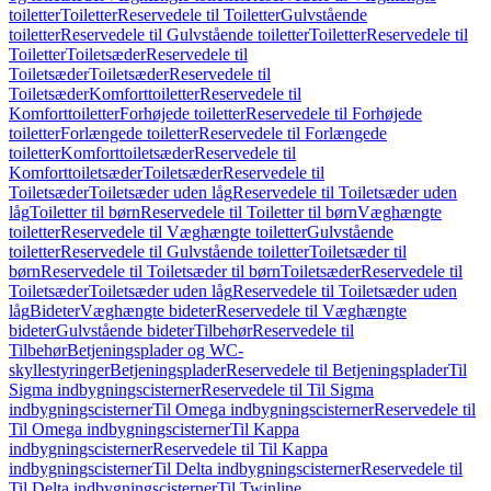
toiletter
Toiletter
Reservedele til Toiletter
Gulvstående
toiletter
Reservedele til Gulvstående toiletter
Toiletter
Reservedele til
Toiletter
Toiletsæder
Reservedele til
Toiletsæder
Toiletsæder
Reservedele til
Toiletsæder
Komforttoiletter
Reservedele til
Komforttoiletter
Forhøjede toiletter
Reservedele til Forhøjede
toiletter
Forlængede toiletter
Reservedele til Forlængede
toiletter
Komforttoiletsæder
Reservedele til
Komforttoiletsæder
Toiletsæder
Reservedele til
Toiletsæder
Toiletsæder uden låg
Reservedele til Toiletsæder uden
låg
Toiletter til børn
Reservedele til Toiletter til børn
Væghængte
toiletter
Reservedele til Væghængte toiletter
Gulvstående
toiletter
Reservedele til Gulvstående toiletter
Toiletsæder til
børn
Reservedele til Toiletsæder til børn
Toiletsæder
Reservedele til
Toiletsæder
Toiletsæder uden låg
Reservedele til Toiletsæder uden
låg
Bideter
Væghængte bideter
Reservedele til Væghængte
bideter
Gulvstående bideter
Tilbehør
Reservedele til
Tilbehør
Betjeningsplader og WC-
skyllestyringer
Betjeningsplader
Reservedele til Betjeningsplader
Til
Sigma indbygningscisterner
Reservedele til Til Sigma
indbygningscisterner
Til Omega indbygningscisterner
Reservedele til
Til Omega indbygningscisterner
Til Kappa
indbygningscisterner
Reservedele til Til Kappa
indbygningscisterner
Til Delta indbygningscisterner
Reservedele til
Til Delta indbygningscisterner
Til Twinline