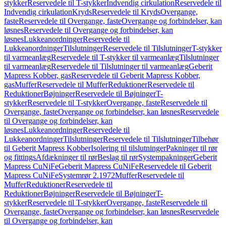
stykker
Reservedele til T-stykker
Indvendig cirkulation
Reservedele til
Indvendig cirkulation
Kryds
Reservedele til Kryds
Overgange,
faste
Reservedele til Overgange, faste
Overgange og forbindelser, kan
løsnes
Reservedele til Overgange og forbindelser, kan
løsnes
Lukkeanordninger
Reservedele til
Lukkeanordninger
Tilslutninger
Reservedele til Tilslutninger
T-stykker
til varmeanlæg
Reservedele til T-stykker til varmeanlæg
Tilslutninger
til varmeanlæg
Reservedele til Tilslutninger til varmeanlæg
Geberit
Mapress Kobber, gas
Reservedele til Geberit Mapress Kobber,
gas
Muffer
Reservedele til Muffer
Reduktioner
Reservedele til
Reduktioner
Bøjninger
Reservedele til Bøjninger
T-
stykker
Reservedele til T-stykker
Overgange, faste
Reservedele til
Overgange, faste
Overgange og forbindelser, kan løsnes
Reservedele
til Overgange og forbindelser, kan
løsnes
Lukkeanordninger
Reservedele til
Lukkeanordninger
Tilslutninger
Reservedele til Tilslutninger
Tilbehør
til Geberit Mapress Kobber
Isolering til tilslutninger
Pakninger til rør
og fittings
Afdækninger til rør
Beslag til rør
Systempakninger
Geberit
Mapress CuNiFe
Geberit Mapress CuNiFe
Reservedele til Geberit
Mapress CuNiFe
Systemrør 2.1972
Muffer
Reservedele til
Muffer
Reduktioner
Reservedele til
Reduktioner
Bøjninger
Reservedele til Bøjninger
T-
stykker
Reservedele til T-stykker
Overgange, faste
Reservedele til
Overgange, faste
Overgange og forbindelser, kan løsnes
Reservedele
til Overgange og forbindelser, kan