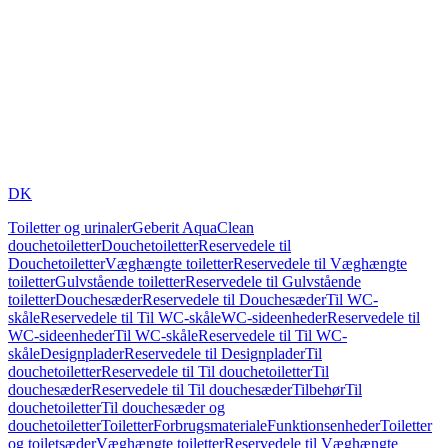
DK
Toiletter og urinaler
Geberit AquaClean
douchetoiletter
Douchetoiletter
Reservedele til
Douchetoiletter
Væghængte toiletter
Reservedele til Væghængte
toiletter
Gulvstående toiletter
Reservedele til Gulvstående
toiletter
Douchesæder
Reservedele til Douchesæder
Til WC-
skåle
Reservedele til Til WC-skåle
WC-sideenheder
Reservedele til
WC-sideenheder
Til WC-skåle
Reservedele til Til WC-
skåle
Designplader
Reservedele til Designplader
Til
douchetoiletter
Reservedele til Til douchetoiletter
Til
douchesæder
Reservedele til Til douchesæder
Tilbehør
Til
douchetoiletter
Til douchesæder og
douchetoiletter
Toiletter
Forbrugsmateriale
Funktionsenheder
Toiletter
og toiletsæder
Væghængte toiletter
Reservedele til Væghængte