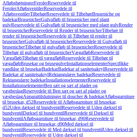
Afløbsbøjninger
Feroler
Reservedele til
Feroler
Afløbsventiler
Reservedele til
Afløbsventiler
Tilbehør
Reservedele til Tilbehør
Bruseniche og
badekar
Brusenicher
Gulvafløb til brusenicher med plant
gulv
Reservedele til Gulvafløb til brusenicher med plant gulv
Render
til brusenicher
Reservedele til Render til brusenicher
Tilbehør til
render til brusenicher
Reservedele til Tilbehør til render til
brusenicher
Gulvafløb til brusenicher
Reservedele til Gulvafløb til
brusenicher
Tilbehør til gulvafløb til brusenicher
Reservedele til
Tilbehør til gulvafløb til brusenicher
Vægafløb
Reservedele til
Vægafløb
Tilbehør til vægafløb
Reservedele til Tilbehør til
vægafløb
Brusekar og brusegulve
Installationselementer
Specifikke
vandlåse til brusekar
Badekar
Badekar af sanitetsakryl
Reservedele til
Badekar af sanitetsakryl
Rektangulære badekar
Reservedele til
Rektangulære badekar
Installationselementer
Reservedele til
Installationselementer
Ben sæt og sæt af plader og
vægbeslag
Reservedele til Ben sæt og sæt af plader og
vægbeslag
Apparattilslutninger til doucher & badekar
Afløbsgarniture
til brusekar, d52
Reservedele til Afløbsgarniture til brusekar,
d52
Uden dæksel til bundventil
Reservedele til Uden dæksel til
bundventil
Dæksel til bundventil
Reservedele til Dæksel til
bundventil
Afløbsgarniture til brusekar, d90
Reservedele til
Afløbsgarniture til brusekar, d90
Med dæksel til
bundventil
Reservedele til Med dæksel til bundventil
Uden dæksel til
bundventil
Reservedele til Uden dæksel til