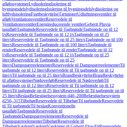
afløbssystemer
Lydisolering
Isolering til
bygningsdelslydisolering
Isolering til bygningsdelslydisolering og
luftlydsisolering
Fugtbeskyttelse
Tætninger
Udluftningsventiler til
afløb
Ventilationsventiler
Reservedele til
Ventilationsventiler
Energireducerende ventiler
Geberit Pluvia
tagafløb
Tagbrønde
Reservedele til Tagbrønde
Tagbrønde op til 12
l/s
Reservedele til Tagbrønde op til 12 l/s
Tagbrønde op til 25
liter/s
Reservedele til Tagbrønde op til 25 liter/s
Tagbrønde op til 100
liter/s
Reservedele til Tagbrønde op til 100 liter/s
Tagbrønde til
render
Reservedele til Tagbrønde til render
Tagbrønde op til 12
l/s
Reservedele til Tagbrønde op til 12 l/s
Tagbrønde op til 25
liter/s
Reservedele til Tagbrønde op til 25
liter/s
Dampspærreelementer
Reservedele til Dampspærreelementer
Til
tagbrønde op til 12 liter/s
Reservedele til Til tagbrønde op til 12
liter/s
Til tagbrønde op til 25 liter/s
Brandbeskyttelse
Brandbeskyttelse
til afløbssystemer
Nødoverløb
Reservedele til Nødoverløb
Til
tagbrønde op til 12 liter/s
Reservedele til Til tagbrønde op til 12
liter/s
Til tagbrønde op til 25 liter/s
Reservedele til Til tagbrønde op til
25 liter/s
Beslag
Befæstigelsessystem d40–200
Befæstigelsessystem
d250–315
Tilbehør
Reservedele til Tilbehør
Til tagbrønde
Reservedele
til Til tagbrønde
Til beslag
Konventionelle
tagafløb
Tagbrønde
Reservedele til
Tagbrønde
Dampspærreelementer
Reservedele til
Dampspærreelementer
Tilbehør
Reservedele til
Tilbehør
Værktøj
Værktøj
Værktøjer til Geberit FlowFit
Reservedele