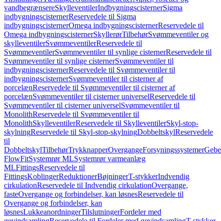
vandbegrænsere
Skylleventiler
Indbygningscisterner
Sigma
indbygningscisterner
Reservedele til Sigma
indbygningscisterner
Omega indbygningscisterner
Reservedele til
Omega indbygningscisterner
Skyllerør
Tilbehør
Svømmeventiler og
skylleventiler
Svømmeventiler
Reservedele til
Svømmeventiler
Svømmeventiler til synlige cisterner
Reservedele til
Svømmeventiler til synlige cisterner
Svømmeventiler til
indbygningscisterner
Reservedele til Svømmeventiler til
indbygningscisterner
Svømmeventiler til cisterner af
porcelæn
Reservedele til Svømmeventiler til cisterner af
porcelæn
Svømmeventiler til cisterner universel
Reservedele til
Svømmeventiler til cisterner universel
Svømmeventiler til
Monolith
Reservedele til Svømmeventiler til
Monolith
Skylleventiler
Reservedele til Skylleventiler
Skyl-stop-
skylning
Reservedele til Skyl-stop-skylning
Dobbeltskyl
Reservedele
til
Dobbeltskyl
Tilbehør
Trykknapper
Overgange
Forsyningssystemer
Geber
FlowFit
Systemrør ML
Systemrør varmeanlæg
ML
Fittings
Reservedele til
Fittings
Koblinger
Reduktioner
Bøjninger
T-stykker
Indvendig
cirkulation
Reservedele til Indvendig cirkulation
Overgange,
faste
Overgange og forbindelser, kan løsnes
Reservedele til
Overgange og forbindelser, kan
løsnes
Lukkeanordninger
Tilslutninger
Fordeler med
gevindsamling
Reservedele til Fordeler med gevindsamling
T-stykker