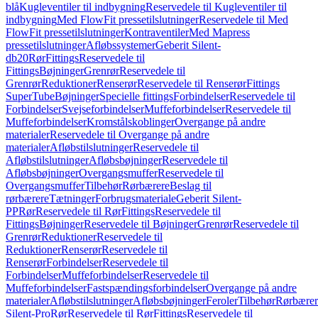
blå
Kugleventiler til indbygning
Reservedele til Kugleventiler til
indbygning
Med FlowFit pressetilslutninger
Reservedele til Med
FlowFit pressetilslutninger
Kontraventiler
Med Mapress
pressetilslutninger
Afløbssystemer
Geberit Silent-
db20
Rør
Fittings
Reservedele til
Fittings
Bøjninger
Grenrør
Reservedele til
Grenrør
Reduktioner
Renserør
Reservedele til Renserør
Fittings
SuperTube
Bøjninger
Specielle fittings
Forbindelser
Reservedele til
Forbindelser
Svejseforbindelser
Muffeforbindelser
Reservedele til
Muffeforbindelser
Kromstålskoblinger
Overgange på andre
materialer
Reservedele til Overgange på andre
materialer
Afløbstilslutninger
Reservedele til
Afløbstilslutninger
Afløbsbøjninger
Reservedele til
Afløbsbøjninger
Overgangsmuffer
Reservedele til
Overgangsmuffer
Tilbehør
Rørbærere
Beslag til
rørbærere
Tætninger
Forbrugsmateriale
Geberit Silent-
PP
Rør
Reservedele til Rør
Fittings
Reservedele til
Fittings
Bøjninger
Reservedele til Bøjninger
Grenrør
Reservedele til
Grenrør
Reduktioner
Reservedele til
Reduktioner
Renserør
Reservedele til
Renserør
Forbindelser
Reservedele til
Forbindelser
Muffeforbindelser
Reservedele til
Muffeforbindelser
Fastspændingsforbindelser
Overgange på andre
materialer
Afløbstilslutninger
Afløbsbøjninger
Feroler
Tilbehør
Rørbærer
Silent-Pro
Rør
Reservedele til Rør
Fittings
Reservedele til