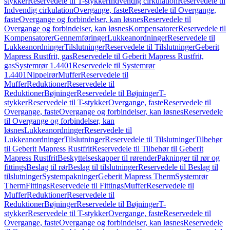
stykker
Reservedele til T-stykker
Indvendig cirkulation
Reservedele til
Indvendig cirkulation
Overgange, faste
Reservedele til Overgange,
faste
Overgange og forbindelser, kan løsnes
Reservedele til
Overgange og forbindelser, kan løsnes
Kompensatorer
Reservedele til
Kompensatorer
Gennemføringer
Lukkeanordninger
Reservedele til
Lukkeanordninger
Tilslutninger
Reservedele til Tilslutninger
Geberit
Mapress Rustfrit, gas
Reservedele til Geberit Mapress Rustfrit,
gas
Systemrør 1.4401
Reservedele til Systemrør
1.4401
Nippelrør
Muffer
Reservedele til
Muffer
Reduktioner
Reservedele til
Reduktioner
Bøjninger
Reservedele til Bøjninger
T-
stykker
Reservedele til T-stykker
Overgange, faste
Reservedele til
Overgange, faste
Overgange og forbindelser, kan løsnes
Reservedele
til Overgange og forbindelser, kan
løsnes
Lukkeanordninger
Reservedele til
Lukkeanordninger
Tilslutninger
Reservedele til Tilslutninger
Tilbehør
til Geberit Mapress Rustfrit
Reservedele til Tilbehør til Geberit
Mapress Rustfrit
Beskyttelseskapper til rørender
Pakninger til rør og
fittings
Beslag til rør
Beslag til tilslutninger
Reservedele til Beslag til
tilslutninger
Systempakninger
Geberit Mapress Therm
Systemrør
Therm
Fittings
Reservedele til Fittings
Muffer
Reservedele til
Muffer
Reduktioner
Reservedele til
Reduktioner
Bøjninger
Reservedele til Bøjninger
T-
stykker
Reservedele til T-stykker
Overgange, faste
Reservedele til
Overgange, faste
Overgange og forbindelser, kan løsnes
Reservedele