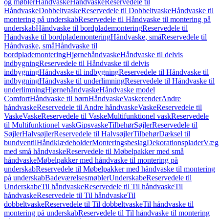
og møbler
Håndvaske
Håndvaske
Reservedele til
Håndvaske
Dobbeltvaske
Reservedele til Dobbeltvaske
Håndvaske til
montering på underskab
Reservedele til Håndvaske til montering på
underskab
Håndvaske til bordplademontering
Reservedele til
Håndvaske til bordplademontering
Håndvaske, små
Reservedele til
Håndvaske, små
Håndvaske til
bordplademontering
Hjørnehåndvaske
Håndvaske til delvis
indbygning
Reservedele til Håndvaske til delvis
indbygning
Håndvaske til indbygning
Reservedele til Håndvaske til
indbygning
Håndvaske til underlimning
Reservedele til Håndvaske til
underlimning
Hjørnehåndvaske
Håndvaske model
Comfort
Håndvaske til børn
Håndvaske
Vaskerender
Andre
håndvaske
Reservedele til Andre håndvaske
Vaske
Reservedele til
Vaske
Vaske
Reservedele til Vaske
Multifunktionel vask
Reservedele
til Multifunktionel vask
Gipsvaske
Tilbehør
Søjler
Reservedele til
Søjler
Halvsøjler
Reservedele til Halvsøjler
Tilbehør
Dæksel til
bundventil
Håndklædeholder
Monteringsbeslag
Dekorationsplader
Vægh
med små håndvaske
Reservedele til Møbelpakker med små
håndvaske
Møbelpakker med håndvaske til montering på
underskab
Reservedele til Møbelpakker med håndvaske til montering
på underskab
Badeværelsesmøbler
Underskabe
Reservedele til
Underskabe
Til håndvaske
Reservedele til Til håndvaske
Til
håndvaske
Reservedele til Til håndvaske
Til
dobbeltvaske
Reservedele til Til dobbeltvaske
Til håndvaske til
montering på underskab
Reservedele til Til håndvaske til montering