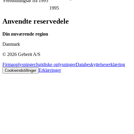
Fremstillingsår fra
1995
1995
Anvendte reservedele
Din nuværende region
Danmark
©
2026
Geberit A/S
Firmaoplysninger
Juridiske oplysninger
Databeskyttelseserklæring
Erklæringer
Cookieindstillinger