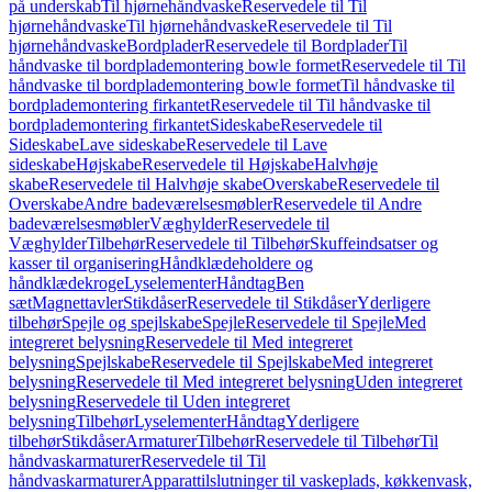
på underskab
Til hjørnehåndvaske
Reservedele til Til
hjørnehåndvaske
Til hjørnehåndvaske
Reservedele til Til
hjørnehåndvaske
Bordplader
Reservedele til Bordplader
Til
håndvaske til bordplademontering bowle formet
Reservedele til Til
håndvaske til bordplademontering bowle formet
Til håndvaske til
bordplademontering firkantet
Reservedele til Til håndvaske til
bordplademontering firkantet
Sideskabe
Reservedele til
Sideskabe
Lave sideskabe
Reservedele til Lave
sideskabe
Højskabe
Reservedele til Højskabe
Halvhøje
skabe
Reservedele til Halvhøje skabe
Overskabe
Reservedele til
Overskabe
Andre badeværelsesmøbler
Reservedele til Andre
badeværelsesmøbler
Væghylder
Reservedele til
Væghylder
Tilbehør
Reservedele til Tilbehør
Skuffeindsatser og
kasser til organisering
Håndklædeholdere og
håndklædekroge
Lyselementer
Håndtag
Ben
sæt
Magnettavler
Stikdåser
Reservedele til Stikdåser
Yderligere
tilbehør
Spejle og spejlskabe
Spejle
Reservedele til Spejle
Med
integreret belysning
Reservedele til Med integreret
belysning
Spejlskabe
Reservedele til Spejlskabe
Med integreret
belysning
Reservedele til Med integreret belysning
Uden integreret
belysning
Reservedele til Uden integreret
belysning
Tilbehør
Lyselementer
Håndtag
Yderligere
tilbehør
Stikdåser
Armaturer
Tilbehør
Reservedele til Tilbehør
Til
håndvaskarmaturer
Reservedele til Til
håndvaskarmaturer
Apparattilslutninger til vaskeplads, køkkenvask,