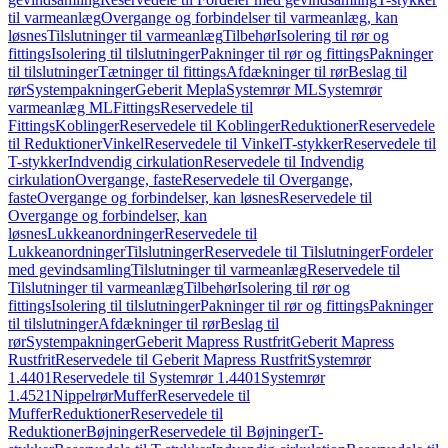
til varmeanlæg
Overgange og forbindelser til varmeanlæg, kan
løsnes
Tilslutninger til varmeanlæg
Tilbehør
Isolering til rør og
fittings
Isolering til tilslutninger
Pakninger til rør og fittings
Pakninger
til tilslutninger
Tætninger til fittings
Afdækninger til rør
Beslag til
rør
Systempakninger
Geberit Mepla
Systemrør ML
Systemrør
varmeanlæg ML
Fittings
Reservedele til
Fittings
Koblinger
Reservedele til Koblinger
Reduktioner
Reservedele
til Reduktioner
Vinkel
Reservedele til Vinkel
T-stykker
Reservedele til
T-stykker
Indvendig cirkulation
Reservedele til Indvendig
cirkulation
Overgange, faste
Reservedele til Overgange,
faste
Overgange og forbindelser, kan løsnes
Reservedele til
Overgange og forbindelser, kan
løsnes
Lukkeanordninger
Reservedele til
Lukkeanordninger
Tilslutninger
Reservedele til Tilslutninger
Fordeler
med gevindsamling
Tilslutninger til varmeanlæg
Reservedele til
Tilslutninger til varmeanlæg
Tilbehør
Isolering til rør og
fittings
Isolering til tilslutninger
Pakninger til rør og fittings
Pakninger
til tilslutninger
Afdækninger til rør
Beslag til
rør
Systempakninger
Geberit Mapress Rustfrit
Geberit Mapress
Rustfrit
Reservedele til Geberit Mapress Rustfrit
Systemrør
1.4401
Reservedele til Systemrør 1.4401
Systemrør
1.4521
Nippelrør
Muffer
Reservedele til
Muffer
Reduktioner
Reservedele til
Reduktioner
Bøjninger
Reservedele til Bøjninger
T-