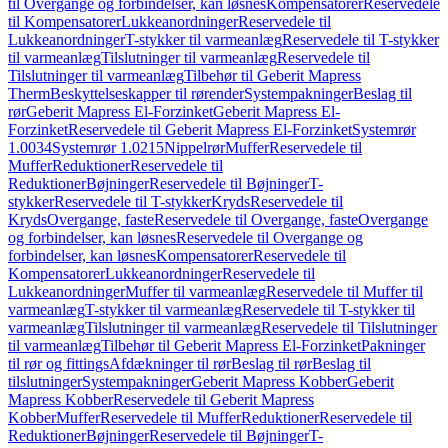
til Overgange og forbindelser, kan løsnes
Kompensatorer
Reservedele
til Kompensatorer
Lukkeanordninger
Reservedele til
Lukkeanordninger
T-stykker til varmeanlæg
Reservedele til T-stykker
til varmeanlæg
Tilslutninger til varmeanlæg
Reservedele til
Tilslutninger til varmeanlæg
Tilbehør til Geberit Mapress
Therm
Beskyttelseskapper til rørender
Systempakninger
Beslag til
rør
Geberit Mapress El-Forzinket
Geberit Mapress El-
Forzinket
Reservedele til Geberit Mapress El-Forzinket
Systemrør
1.0034
Systemrør 1.0215
Nippelrør
Muffer
Reservedele til
Muffer
Reduktioner
Reservedele til
Reduktioner
Bøjninger
Reservedele til Bøjninger
T-
stykker
Reservedele til T-stykker
Kryds
Reservedele til
Kryds
Overgange, faste
Reservedele til Overgange, faste
Overgange
og forbindelser, kan løsnes
Reservedele til Overgange og
forbindelser, kan løsnes
Kompensatorer
Reservedele til
Kompensatorer
Lukkeanordninger
Reservedele til
Lukkeanordninger
Muffer til varmeanlæg
Reservedele til Muffer til
varmeanlæg
T-stykker til varmeanlæg
Reservedele til T-stykker til
varmeanlæg
Tilslutninger til varmeanlæg
Reservedele til Tilslutninger
til varmeanlæg
Tilbehør til Geberit Mapress El-Forzinket
Pakninger
til rør og fittings
Afdækninger til rør
Beslag til rør
Beslag til
tilslutninger
Systempakninger
Geberit Mapress Kobber
Geberit
Mapress Kobber
Reservedele til Geberit Mapress
Kobber
Muffer
Reservedele til Muffer
Reduktioner
Reservedele til
Reduktioner
Bøjninger
Reservedele til Bøjninger
T-