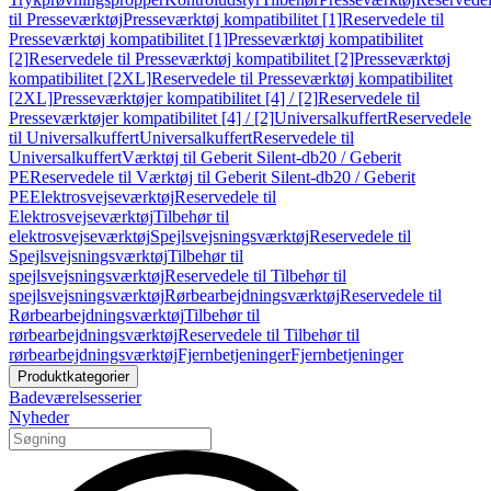
til Presseværktøj
Presseværktøj kompatibilitet [1]
Reservedele til
Presseværktøj kompatibilitet [1]
Presseværktøj kompatibilitet
[2]
Reservedele til Presseværktøj kompatibilitet [2]
Presseværktøj
kompatibilitet [2XL]
Reservedele til Presseværktøj kompatibilitet
[2XL]
Presseværktøjer kompatibilitet [4] / [2]
Reservedele til
Presseværktøjer kompatibilitet [4] / [2]
Universalkuffert
Reservedele
til Universalkuffert
Universalkuffert
Reservedele til
Universalkuffert
Værktøj til Geberit Silent-db20 / Geberit
PE
Reservedele til Værktøj til Geberit Silent-db20 / Geberit
PE
Elektrosvejseværktøj
Reservedele til
Elektrosvejseværktøj
Tilbehør til
elektrosvejseværktøj
Spejlsvejsningsværktøj
Reservedele til
Spejlsvejsningsværktøj
Tilbehør til
spejlsvejsningsværktøj
Reservedele til Tilbehør til
spejlsvejsningsværktøj
Rørbearbejdningsværktøj
Reservedele til
Rørbearbejdningsværktøj
Tilbehør til
rørbearbejdningsværktøj
Reservedele til Tilbehør til
rørbearbejdningsværktøj
Fjernbetjeninger
Fjernbetjeninger
Produktkategorier
Badeværelsesserier
Nyheder