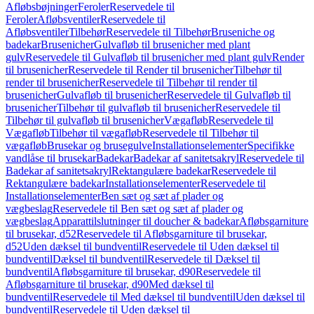
Afløbsbøjninger
Feroler
Reservedele til
Feroler
Afløbsventiler
Reservedele til
Afløbsventiler
Tilbehør
Reservedele til Tilbehør
Bruseniche og
badekar
Brusenicher
Gulvafløb til brusenicher med plant
gulv
Reservedele til Gulvafløb til brusenicher med plant gulv
Render
til brusenicher
Reservedele til Render til brusenicher
Tilbehør til
render til brusenicher
Reservedele til Tilbehør til render til
brusenicher
Gulvafløb til brusenicher
Reservedele til Gulvafløb til
brusenicher
Tilbehør til gulvafløb til brusenicher
Reservedele til
Tilbehør til gulvafløb til brusenicher
Vægafløb
Reservedele til
Vægafløb
Tilbehør til vægafløb
Reservedele til Tilbehør til
vægafløb
Brusekar og brusegulve
Installationselementer
Specifikke
vandlåse til brusekar
Badekar
Badekar af sanitetsakryl
Reservedele til
Badekar af sanitetsakryl
Rektangulære badekar
Reservedele til
Rektangulære badekar
Installationselementer
Reservedele til
Installationselementer
Ben sæt og sæt af plader og
vægbeslag
Reservedele til Ben sæt og sæt af plader og
vægbeslag
Apparattilslutninger til doucher & badekar
Afløbsgarniture
til brusekar, d52
Reservedele til Afløbsgarniture til brusekar,
d52
Uden dæksel til bundventil
Reservedele til Uden dæksel til
bundventil
Dæksel til bundventil
Reservedele til Dæksel til
bundventil
Afløbsgarniture til brusekar, d90
Reservedele til
Afløbsgarniture til brusekar, d90
Med dæksel til
bundventil
Reservedele til Med dæksel til bundventil
Uden dæksel til
bundventil
Reservedele til Uden dæksel til