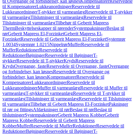
til Overgange og forbindelser, kan løsnes
Kompensatorer
Reservedele
til Kompensatorer
Lukkeanordninger
Reservedele til
Lukkeanordninger
T-stykker til varmeanlæg
Reservedele til T-stykker
til varmeanlæg
Tilslutninger til varmeanlæg
Reservedele til
Tilslutninger til varmeanlæg
Tilbehør til Geberit Mapress
Therm
Beskyttelseskapper til rørender
Systempakninger
Beslag til
rør
Geberit Mapress El-Forzinket
Geberit Mapress El-
Forzinket
Reservedele til Geberit Mapress El-Forzinket
Systemrør
1.0034
Systemrør 1.0215
Nippelrør
Muffer
Reservedele til
Muffer
Reduktioner
Reservedele til
Reduktioner
Bøjninger
Reservedele til Bøjninger
T-
stykker
Reservedele til T-stykker
Kryds
Reservedele til
Kryds
Overgange, faste
Reservedele til Overgange, faste
Overgange
og forbindelser, kan løsnes
Reservedele til Overgange og
forbindelser, kan løsnes
Kompensatorer
Reservedele til
Kompensatorer
Lukkeanordninger
Reservedele til
Lukkeanordninger
Muffer til varmeanlæg
Reservedele til Muffer til
varmeanlæg
T-stykker til varmeanlæg
Reservedele til T-stykker til
varmeanlæg
Tilslutninger til varmeanlæg
Reservedele til Tilslutninger
til varmeanlæg
Tilbehør til Geberit Mapress El-Forzinket
Pakninger
til rør og fittings
Afdækninger til rør
Beslag til rør
Beslag til
tilslutninger
Systempakninger
Geberit Mapress Kobber
Geberit
Mapress Kobber
Reservedele til Geberit Mapress
Kobber
Muffer
Reservedele til Muffer
Reduktioner
Reservedele til
Reduktioner
Bøjninger
Reservedele til Bøjninger
T-