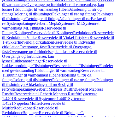
til varmeanlæg
Overgange og forbindelser til varmeanlæg, kan
løsnes
Tilslutninger til varmeanlæg
Tilbehør
Isolering til rør og
fittings
Isolering til tilslutninger
Pakninger til rør og fittings
Pakninger
til tilslutninger
Tætninger til fittings
Afdækninger til rør
Beslag til
rør
Systempakninger
Geberit Mepla
Systemrør ML
Systemrør
varmeanlæg ML
Fittings
Reservedele til
Fittings
Koblinger
Reservedele til Koblinger
Reduktioner
Reservedele
til Reduktioner
Vinkel
Reservedele til Vinkel
T-stykker
Reservedele til
T-stykker
Indvendig cirkulation
Reservedele til Indvendig
cirkulation
Overgange, faste
Reservedele til Overgange,
faste
Overgange og forbindelser, kan løsnes
Reservedele til
Overgange og forbindelser, kan
løsnes
Lukkeanordninger
Reservedele til
Lukkeanordninger
Tilslutninger
Reservedele til Tilslutninger
Fordeler
med gevindsamling
Tilslutninger til varmeanlæg
Reservedele til
Tilslutninger til varmeanlæg
Tilbehør
Isolering til rør og
fittings
Isolering til tilslutninger
Pakninger til rør og fittings
Pakninger
til tilslutninger
Afdækninger til rør
Beslag til
rør
Systempakninger
Geberit Mapress Rustfrit
Geberit Mapress
Rustfrit
Reservedele til Geberit Mapress Rustfrit
Systemrør
1.4401
Reservedele til Systemrør 1.4401
Systemrør
1.4521
Nippelrør
Muffer
Reservedele til
Muffer
Reduktioner
Reservedele til
Reduktioner
Bøjninger
Reservedele til Bøjninger
T-