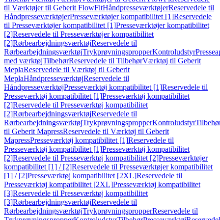
til Værktøjer til Geberit FlowFit
Håndpresseværktøjer
Reservedele til
Håndpresseværktøjer
Presseværktøjer kompatibilitet [1]
Reservedele
til Presseværktøjer kompatibilitet [1]
Presseværktøjer kompatibilitet
[2]
Reservedele til Presseværktøjer kompatibilitet
[2]
Rørbearbejdningsværktøj
Reservedele til
Rørbearbejdningsværktøj
Trykprøvningspropper
Kontroludstyr
Pressea
med værktøj
Tilbehør
Reservedele til Tilbehør
Værktøj til Geberit
Mepla
Reservedele til Værktøj til Geberit
Mepla
Håndpresseværktøj
Reservedele til
Håndpresseværktøj
Presseværktøj kompatibilitet [1]
Reservedele til
Presseværktøj kompatibilitet [1]
Presseværktøj kompatibilitet
[2]
Reservedele til Presseværktøj kompatibilitet
[2]
Rørbearbejdningsværktøj
Reservedele til
Rørbearbejdningsværktøj
Trykprøvningspropper
Kontroludstyr
Tilbehø
til Geberit Mapress
Reservedele til Værktøj til Geberit
Mapress
Presseværktøj kompatibilitet [1]
Reservedele til
Presseværktøj kompatibilitet [1]
Presseværktøj kompatibilitet
[2]
Reservedele til Presseværktøj kompatibilitet [2]
Presseværktøjer
kompatibilitet [1] / [2]
Reservedele til Presseværktøjer kompatibilitet
[1] / [2]
Presseværktøj kompatibilitet [2XL]
Reservedele til
Presseværktøj kompatibilitet [2XL]
Presseværktøj kompatibilitet
[3]
Reservedele til Presseværktøj kompatibilitet
[3]
Rørbearbejdningsværktøj
Reservedele til
Rørbearbejdningsværktøj
Trykprøvningspropper
Reservedele til
Trykprøvningspropper
Kontroludstyr
Tilbehør
Presseværktøj
Reservede