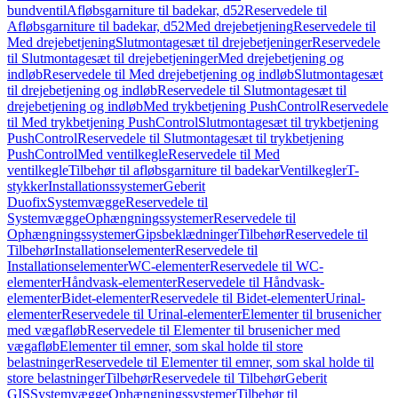
bundventil
Afløbsgarniture til badekar, d52
Reservedele til
Afløbsgarniture til badekar, d52
Med drejebetjening
Reservedele til
Med drejebetjening
Slutmontagesæt til drejebetjeninger
Reservedele
til Slutmontagesæt til drejebetjeninger
Med drejebetjening og
indløb
Reservedele til Med drejebetjening og indløb
Slutmontagesæt
til drejebetjening og indløb
Reservedele til Slutmontagesæt til
drejebetjening og indløb
Med trykbetjening PushControl
Reservedele
til Med trykbetjening PushControl
Slutmontagesæt til trykbetjening
PushControl
Reservedele til Slutmontagesæt til trykbetjening
PushControl
Med ventilkegle
Reservedele til Med
ventilkegle
Tilbehør til afløbsgarniture til badekar
Ventilkegler
T-
stykker
Installationssystemer
Geberit
Duofix
Systemvægge
Reservedele til
Systemvægge
Ophængningssystemer
Reservedele til
Ophængningssystemer
Gipsbeklædninger
Tilbehør
Reservedele til
Tilbehør
Installationselementer
Reservedele til
Installationselementer
WC-elementer
Reservedele til WC-
elementer
Håndvask-elementer
Reservedele til Håndvask-
elementer
Bidet-elementer
Reservedele til Bidet-elementer
Urinal-
elementer
Reservedele til Urinal-elementer
Elementer til brusenicher
med vægafløb
Reservedele til Elementer til brusenicher med
vægafløb
Elementer til emner, som skal holde til store
belastninger
Reservedele til Elementer til emner, som skal holde til
store belastninger
Tilbehør
Reservedele til Tilbehør
Geberit
GIS
Systemvægge
Ophængningssystemer
Tilbehør til