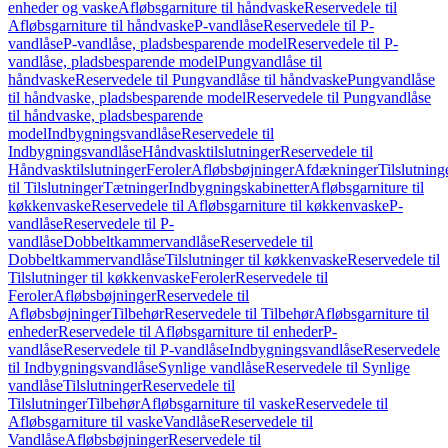
enheder og vaske
Afløbsgarniture til håndvaske
Reservedele til
Afløbsgarniture til håndvaske
P-vandlåse
Reservedele til P-
vandlåse
P-vandlåse, pladsbesparende model
Reservedele til P-
vandlåse, pladsbesparende model
Pungvandlåse til
håndvaske
Reservedele til Pungvandlåse til håndvaske
Pungvandlåse
til håndvaske, pladsbesparende model
Reservedele til Pungvandlåse
til håndvaske, pladsbesparende
model
Indbygningsvandlåse
Reservedele til
Indbygningsvandlåse
Håndvasktilslutninger
Reservedele til
Håndvasktilslutninger
Feroler
Afløbsbøjninger
Afdækninger
Tilslutning
til Tilslutninger
Tætninger
Indbygningskabinetter
Afløbsgarniture til
køkkenvaske
Reservedele til Afløbsgarniture til køkkenvaske
P-
vandlåse
Reservedele til P-
vandlåse
Dobbeltkammervandlåse
Reservedele til
Dobbeltkammervandlåse
Tilslutninger til køkkenvaske
Reservedele til
Tilslutninger til køkkenvaske
Feroler
Reservedele til
Feroler
Afløbsbøjninger
Reservedele til
Afløbsbøjninger
Tilbehør
Reservedele til Tilbehør
Afløbsgarniture til
enheder
Reservedele til Afløbsgarniture til enheder
P-
vandlåse
Reservedele til P-vandlåse
Indbygningsvandlåse
Reservedele
til Indbygningsvandlåse
Synlige vandlåse
Reservedele til Synlige
vandlåse
Tilslutninger
Reservedele til
Tilslutninger
Tilbehør
Afløbsgarniture til vaske
Reservedele til
Afløbsgarniture til vaske
Vandlåse
Reservedele til
Vandlåse
Afløbsbøjninger
Reservedele til