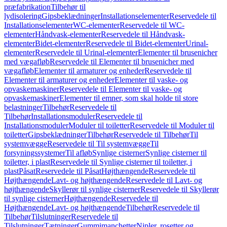
præfabrikation
Tilbehør til
lydisolering
Gipsbeklædninger
Installationselementer
Reservedele til
Installationselementer
WC-elementer
Reservedele til WC-
elementer
Håndvask-elementer
Reservedele til Håndvask-
elementer
Bidet-elementer
Reservedele til Bidet-elementer
Urinal-
elementer
Reservedele til Urinal-elementer
Elementer til brusenicher
med vægafløb
Reservedele til Elementer til brusenicher med
vægafløb
Elementer til armaturer og enheder
Reservedele til
Elementer til armaturer og enheder
Elementer til vaske- og
opvaskemaskiner
Reservedele til Elementer til vaske- og
opvaskemaskiner
Elementer til emner, som skal holde til store
belastninger
Tilbehør
Reservedele til
Tilbehør
Installationsmoduler
Reservedele til
Installationsmoduler
Moduler til toiletter
Reservedele til Moduler til
toiletter
Gipsbeklædninger
Tilbehør
Reservedele til Tilbehør
Til
systemvægge
Reservedele til Til systemvægge
Til
forsyningssystemer
Til afløb
Synlige cisterner
Synlige cisterner til
toiletter, i plast
Reservedele til Synlige cisterner til toiletter, i
plast
Påsat
Reservedele til Påsat
Højthængende
Reservedele til
Højthængende
Lavt- og højthængende
Reservedele til Lavt- og
højthængende
Skyllerør til synlige cisterner
Reservedele til Skyllerør
til synlige cisterner
Højthængende
Reservedele til
Højthængende
Lavt- og højthængende
Tilbehør
Reservedele til
Tilbehør
Tilslutninger
Reservedele til
Tilslutninger
Tætninger
Gummimanchetter
Nipler, rosetter og