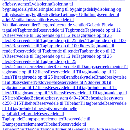
afløbssystemer
Lydisolering
Isolering til
bygningsdelslydisolering
Isolering til bygningsdelslydisolering og
luftlydsisolering
Fugtbeskyttelse
Tætninger
Udluftningsventiler til
afløb
Ventilationsventiler
Reservedele til
Ventilationsventiler
Energireducerende ventiler
Geberit Pluvia
tagafløb
Tagbrønde
Reservedele til Tagbrønde
Tagbrønde op til 12
l/s
Reservedele til Tagbrønde op til 12 l/s
Tagbrønde op til 25
liter/s
Reservedele til Tagbrønde op til 25 liter/s
Tagbrønde op til 100
liter/s
Reservedele til Tagbrønde op til 100 liter/s
Tagbrønde til
render
Reservedele til Tagbrønde til render
Tagbrønde op til 12
l/s
Reservedele til Tagbrønde op til 12 l/s
Tagbrønde op til 25
liter/s
Reservedele til Tagbrønde op til 25
liter/s
Dampspærreelementer
Reservedele til Dampspærreelementer
Til
tagbrønde op til 12 liter/s
Reservedele til Til tagbrønde op til 12
liter/s
Til tagbrønde op til 25 liter/s
Brandbeskyttelse
Brandbeskyttelse
til afløbssystemer
Nødoverløb
Reservedele til Nødoverløb
Til
tagbrønde op til 12 liter/s
Reservedele til Til tagbrønde op til 12
liter/s
Til tagbrønde op til 25 liter/s
Reservedele til Til tagbrønde op til
25 liter/s
Beslag
Befæstigelsessystem d40–200
Befæstigelsessystem
d250–315
Tilbehør
Reservedele til Tilbehør
Til tagbrønde
Reservedele
til Til tagbrønde
Til beslag
Konventionelle
tagafløb
Tagbrønde
Reservedele til
Tagbrønde
Dampspærreelementer
Reservedele til
Dampspærreelementer
Tilbehør
Reservedele til
Tilbehør
Værktøj
Værktøj
Værktøjer til Geberit FlowFit
Reservedele