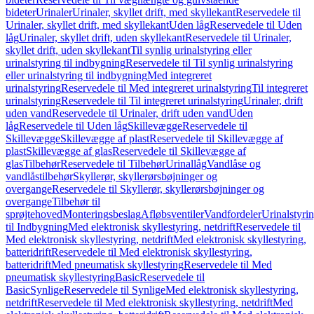
bideter
Urinaler
Urinaler, skyllet drift, med skyllekant
Reservedele til
Urinaler, skyllet drift, med skyllekant
Uden låg
Reservedele til Uden
låg
Urinaler, skyllet drift, uden skyllekant
Reservedele til Urinaler,
skyllet drift, uden skyllekant
Til synlig urinalstyring eller
urinalstyring til indbygning
Reservedele til Til synlig urinalstyring
eller urinalstyring til indbygning
Med integreret
urinalstyring
Reservedele til Med integreret urinalstyring
Til integreret
urinalstyring
Reservedele til Til integreret urinalstyring
Urinaler, drift
uden vand
Reservedele til Urinaler, drift uden vand
Uden
låg
Reservedele til Uden låg
Skillevægge
Reservedele til
Skillevægge
Skillevægge af plast
Reservedele til Skillevægge af
plast
Skillevægge af glas
Reservedele til Skillevægge af
glas
Tilbehør
Reservedele til Tilbehør
Urinallåg
Vandlåse og
vandlåstilbehør
Skyllerør, skyllerørsbøjninger og
overgange
Reservedele til Skyllerør, skyllerørsbøjninger og
overgange
Tilbehør til
sprøjtehoved
Monteringsbeslag
Afløbsventiler
Vandfordeler
Urinalstyri
til Indbygning
Med elektronisk skyllestyring, netdrift
Reservedele til
Med elektronisk skyllestyring, netdrift
Med elektronisk skyllestyring,
batteridrift
Reservedele til Med elektronisk skyllestyring,
batteridrift
Med pneumatisk skyllestyring
Reservedele til Med
pneumatisk skyllestyring
Basic
Reservedele til
Basic
Synlige
Reservedele til Synlige
Med elektronisk skyllestyring,
netdrift
Reservedele til Med elektronisk skyllestyring, netdrift
Med