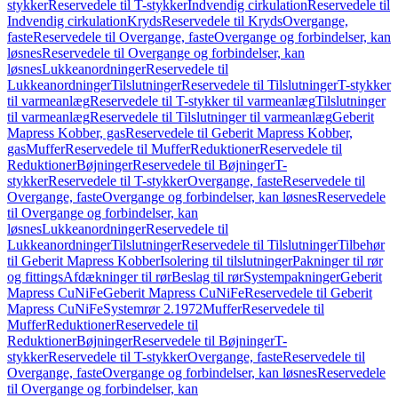
stykker
Reservedele til T-stykker
Indvendig cirkulation
Reservedele til
Indvendig cirkulation
Kryds
Reservedele til Kryds
Overgange,
faste
Reservedele til Overgange, faste
Overgange og forbindelser, kan
løsnes
Reservedele til Overgange og forbindelser, kan
løsnes
Lukkeanordninger
Reservedele til
Lukkeanordninger
Tilslutninger
Reservedele til Tilslutninger
T-stykker
til varmeanlæg
Reservedele til T-stykker til varmeanlæg
Tilslutninger
til varmeanlæg
Reservedele til Tilslutninger til varmeanlæg
Geberit
Mapress Kobber, gas
Reservedele til Geberit Mapress Kobber,
gas
Muffer
Reservedele til Muffer
Reduktioner
Reservedele til
Reduktioner
Bøjninger
Reservedele til Bøjninger
T-
stykker
Reservedele til T-stykker
Overgange, faste
Reservedele til
Overgange, faste
Overgange og forbindelser, kan løsnes
Reservedele
til Overgange og forbindelser, kan
løsnes
Lukkeanordninger
Reservedele til
Lukkeanordninger
Tilslutninger
Reservedele til Tilslutninger
Tilbehør
til Geberit Mapress Kobber
Isolering til tilslutninger
Pakninger til rør
og fittings
Afdækninger til rør
Beslag til rør
Systempakninger
Geberit
Mapress CuNiFe
Geberit Mapress CuNiFe
Reservedele til Geberit
Mapress CuNiFe
Systemrør 2.1972
Muffer
Reservedele til
Muffer
Reduktioner
Reservedele til
Reduktioner
Bøjninger
Reservedele til Bøjninger
T-
stykker
Reservedele til T-stykker
Overgange, faste
Reservedele til
Overgange, faste
Overgange og forbindelser, kan løsnes
Reservedele
til Overgange og forbindelser, kan