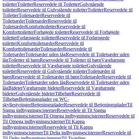
toiletter
Toiletter
Reservedele til Toiletter
Gulvstående
toiletter
Reservedele til Gulvstående toiletter
Toiletter
Reservedele til
Toiletter
Toiletsæder
Reservedele til
Toiletsæder
Toiletsæder
Reservedele til
Toiletsæder
Komforttoiletter
Reservedele til
Komforttoiletter
Forhøjede toiletter
Reservedele til Forhøjede
toiletter
Forlængede toiletter
Reservedele til Forlængede
toiletter
Komforttoiletsæder
Reservedele til
Komforttoiletsæder
Toiletsæder
Reservedele til
Toiletsæder
Toiletsæder uden låg
Reservedele til Toiletsæder uden
låg
Toiletter til børn
Reservedele til Toiletter til børn
Væghængte
toiletter
Reservedele til Væghængte toiletter
Gulvstående
toiletter
Reservedele til Gulvstående toiletter
Toiletsæder til
børn
Reservedele til Toiletsæder til børn
Toiletsæder
Reservedele til
Toiletsæder
Toiletsæder uden låg
Reservedele til Toiletsæder uden
låg
Bideter
Væghængte bideter
Reservedele til Væghængte
bideter
Gulvstående bideter
Tilbehør
Reservedele til
Tilbehør
Betjeningsplader og WC-
skyllestyringer
Betjeningsplader
Reservedele til Betjeningsplader
Til
Sigma indbygningscisterner
Reservedele til Til Sigma
indbygningscisterner
Til Omega indbygningscisterner
Reservedele til
Til Omega indbygningscisterner
Til Kappa
indbygningscisterner
Reservedele til Til Kappa
indbygningscisterner
Til Delta indbygningscisterner
Reservedele til
Til Delta indbygningscisterner
Til Twinline