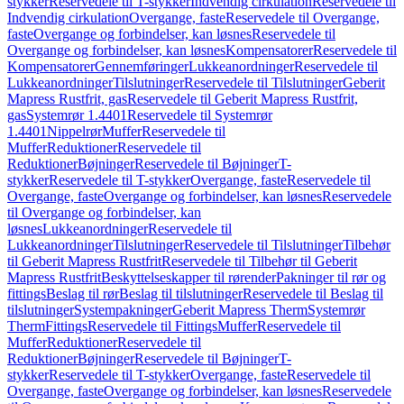
stykker
Reservedele til T-stykker
Indvendig cirkulation
Reservedele til
Indvendig cirkulation
Overgange, faste
Reservedele til Overgange,
faste
Overgange og forbindelser, kan løsnes
Reservedele til
Overgange og forbindelser, kan løsnes
Kompensatorer
Reservedele til
Kompensatorer
Gennemføringer
Lukkeanordninger
Reservedele til
Lukkeanordninger
Tilslutninger
Reservedele til Tilslutninger
Geberit
Mapress Rustfrit, gas
Reservedele til Geberit Mapress Rustfrit,
gas
Systemrør 1.4401
Reservedele til Systemrør
1.4401
Nippelrør
Muffer
Reservedele til
Muffer
Reduktioner
Reservedele til
Reduktioner
Bøjninger
Reservedele til Bøjninger
T-
stykker
Reservedele til T-stykker
Overgange, faste
Reservedele til
Overgange, faste
Overgange og forbindelser, kan løsnes
Reservedele
til Overgange og forbindelser, kan
løsnes
Lukkeanordninger
Reservedele til
Lukkeanordninger
Tilslutninger
Reservedele til Tilslutninger
Tilbehør
til Geberit Mapress Rustfrit
Reservedele til Tilbehør til Geberit
Mapress Rustfrit
Beskyttelseskapper til rørender
Pakninger til rør og
fittings
Beslag til rør
Beslag til tilslutninger
Reservedele til Beslag til
tilslutninger
Systempakninger
Geberit Mapress Therm
Systemrør
Therm
Fittings
Reservedele til Fittings
Muffer
Reservedele til
Muffer
Reduktioner
Reservedele til
Reduktioner
Bøjninger
Reservedele til Bøjninger
T-
stykker
Reservedele til T-stykker
Overgange, faste
Reservedele til
Overgange, faste
Overgange og forbindelser, kan løsnes
Reservedele