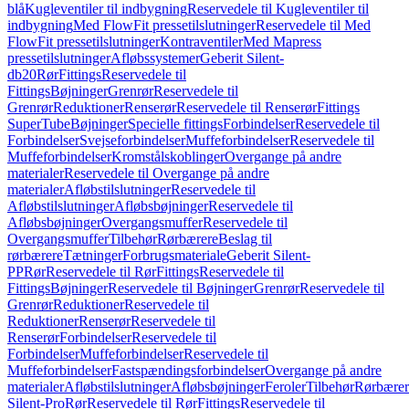
blå
Kugleventiler til indbygning
Reservedele til Kugleventiler til
indbygning
Med FlowFit pressetilslutninger
Reservedele til Med
FlowFit pressetilslutninger
Kontraventiler
Med Mapress
pressetilslutninger
Afløbssystemer
Geberit Silent-
db20
Rør
Fittings
Reservedele til
Fittings
Bøjninger
Grenrør
Reservedele til
Grenrør
Reduktioner
Renserør
Reservedele til Renserør
Fittings
SuperTube
Bøjninger
Specielle fittings
Forbindelser
Reservedele til
Forbindelser
Svejseforbindelser
Muffeforbindelser
Reservedele til
Muffeforbindelser
Kromstålskoblinger
Overgange på andre
materialer
Reservedele til Overgange på andre
materialer
Afløbstilslutninger
Reservedele til
Afløbstilslutninger
Afløbsbøjninger
Reservedele til
Afløbsbøjninger
Overgangsmuffer
Reservedele til
Overgangsmuffer
Tilbehør
Rørbærere
Beslag til
rørbærere
Tætninger
Forbrugsmateriale
Geberit Silent-
PP
Rør
Reservedele til Rør
Fittings
Reservedele til
Fittings
Bøjninger
Reservedele til Bøjninger
Grenrør
Reservedele til
Grenrør
Reduktioner
Reservedele til
Reduktioner
Renserør
Reservedele til
Renserør
Forbindelser
Reservedele til
Forbindelser
Muffeforbindelser
Reservedele til
Muffeforbindelser
Fastspændingsforbindelser
Overgange på andre
materialer
Afløbstilslutninger
Afløbsbøjninger
Feroler
Tilbehør
Rørbærer
Silent-Pro
Rør
Reservedele til Rør
Fittings
Reservedele til