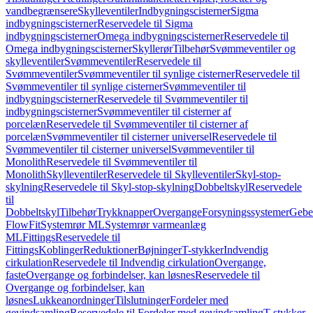
vandbegrænsere
Skylleventiler
Indbygningscisterner
Sigma
indbygningscisterner
Reservedele til Sigma
indbygningscisterner
Omega indbygningscisterner
Reservedele til
Omega indbygningscisterner
Skyllerør
Tilbehør
Svømmeventiler og
skylleventiler
Svømmeventiler
Reservedele til
Svømmeventiler
Svømmeventiler til synlige cisterner
Reservedele til
Svømmeventiler til synlige cisterner
Svømmeventiler til
indbygningscisterner
Reservedele til Svømmeventiler til
indbygningscisterner
Svømmeventiler til cisterner af
porcelæn
Reservedele til Svømmeventiler til cisterner af
porcelæn
Svømmeventiler til cisterner universel
Reservedele til
Svømmeventiler til cisterner universel
Svømmeventiler til
Monolith
Reservedele til Svømmeventiler til
Monolith
Skylleventiler
Reservedele til Skylleventiler
Skyl-stop-
skylning
Reservedele til Skyl-stop-skylning
Dobbeltskyl
Reservedele
til
Dobbeltskyl
Tilbehør
Trykknapper
Overgange
Forsyningssystemer
Geber
FlowFit
Systemrør ML
Systemrør varmeanlæg
ML
Fittings
Reservedele til
Fittings
Koblinger
Reduktioner
Bøjninger
T-stykker
Indvendig
cirkulation
Reservedele til Indvendig cirkulation
Overgange,
faste
Overgange og forbindelser, kan løsnes
Reservedele til
Overgange og forbindelser, kan
løsnes
Lukkeanordninger
Tilslutninger
Fordeler med
gevindsamling
Reservedele til Fordeler med gevindsamling
T-stykker