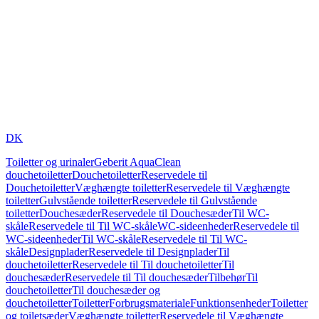
DK
Toiletter og urinaler
Geberit AquaClean
douchetoiletter
Douchetoiletter
Reservedele til
Douchetoiletter
Væghængte toiletter
Reservedele til Væghængte
toiletter
Gulvstående toiletter
Reservedele til Gulvstående
toiletter
Douchesæder
Reservedele til Douchesæder
Til WC-
skåle
Reservedele til Til WC-skåle
WC-sideenheder
Reservedele til
WC-sideenheder
Til WC-skåle
Reservedele til Til WC-
skåle
Designplader
Reservedele til Designplader
Til
douchetoiletter
Reservedele til Til douchetoiletter
Til
douchesæder
Reservedele til Til douchesæder
Tilbehør
Til
douchetoiletter
Til douchesæder og
douchetoiletter
Toiletter
Forbrugsmateriale
Funktionsenheder
Toiletter
og toiletsæder
Væghængte toiletter
Reservedele til Væghængte