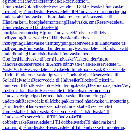
og møbler
Håndvaske
Håndvaske
Reservedele til
Håndvaske
Dobbeltvaske
Reservedele til Dobbeltvaske
Håndvaske til
montering på underskab
Reservedele til Håndvaske til montering på
underskab
Håndvaske til bordplademontering
Reservedele til
Håndvaske til bordplademontering
Håndvaske, små
Reservedele til
Håndvaske, små
Håndvaske til
bordplademontering
Hjørnehåndvaske
Håndvaske til delvis
indbygning
Reservedele til Håndvaske til delvis
indbygning
Håndvaske til indbygning
Reservedele til Håndvaske til
indbygning
Håndvaske til underlimning
Reservedele til Håndvaske til
underlimning
Hjørnehåndvaske
Håndvaske model
Comfort
Håndvaske til børn
Håndvaske
Vaskerender
Andre
håndvaske
Reservedele til Andre håndvaske
Vaske
Reservedele til
Vaske
Vaske
Reservedele til Vaske
Multifunktionel vask
Reservedele
til Multifunktionel vask
Gipsvaske
Tilbehør
Søjler
Reservedele til
Søjler
Halvsøjler
Reservedele til Halvsøjler
Tilbehør
Dæksel til
bundventil
Håndklædeholder
Monteringsbeslag
Dekorationsplader
Vægh
med små håndvaske
Reservedele til Møbelpakker med små
håndvaske
Møbelpakker med håndvaske til montering på
underskab
Reservedele til Møbelpakker med håndvaske til montering
på underskab
Badeværelsesmøbler
Underskabe
Reservedele til
Underskabe
Til håndvaske
Reservedele til Til håndvaske
Til
håndvaske
Reservedele til Til håndvaske
Til
dobbeltvaske
Reservedele til Til dobbeltvaske
Til håndvaske til
montering på underskab
Reservedele til Til håndvaske til montering