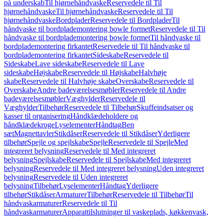
på underskab
Til hjørnehåndvaske
Reservedele til Til
hjørnehåndvaske
Til hjørnehåndvaske
Reservedele til Til
hjørnehåndvaske
Bordplader
Reservedele til Bordplader
Til
håndvaske til bordplademontering bowle formet
Reservedele til Til
håndvaske til bordplademontering bowle formet
Til håndvaske til
bordplademontering firkantet
Reservedele til Til håndvaske til
bordplademontering firkantet
Sideskabe
Reservedele til
Sideskabe
Lave sideskabe
Reservedele til Lave
sideskabe
Højskabe
Reservedele til Højskabe
Halvhøje
skabe
Reservedele til Halvhøje skabe
Overskabe
Reservedele til
Overskabe
Andre badeværelsesmøbler
Reservedele til Andre
badeværelsesmøbler
Væghylder
Reservedele til
Væghylder
Tilbehør
Reservedele til Tilbehør
Skuffeindsatser og
kasser til organisering
Håndklædeholdere og
håndklædekroge
Lyselementer
Håndtag
Ben
sæt
Magnettavler
Stikdåser
Reservedele til Stikdåser
Yderligere
tilbehør
Spejle og spejlskabe
Spejle
Reservedele til Spejle
Med
integreret belysning
Reservedele til Med integreret
belysning
Spejlskabe
Reservedele til Spejlskabe
Med integreret
belysning
Reservedele til Med integreret belysning
Uden integreret
belysning
Reservedele til Uden integreret
belysning
Tilbehør
Lyselementer
Håndtag
Yderligere
tilbehør
Stikdåser
Armaturer
Tilbehør
Reservedele til Tilbehør
Til
håndvaskarmaturer
Reservedele til Til
håndvaskarmaturer
Apparattilslutninger til vaskeplads, køkkenvask,