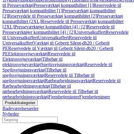
til Presseværktøj
Presseværktøj kompatibilitet [1]
Reservedele til
Presseværktøj kompatibilitet [1]
Presseværktøj kompatibilitet
[2]
Reservedele til Presseværktøj kompatibilitet [2]
Presseværktøj
kompatibilitet [2XL]
Reservedele til Presseværktøj kompatibilitet
[2XL]
Presseværktøjer kompatibilitet [4] / [2]
Reservedele til
Presseværktøjer kompatibilitet [4] / [2]
Universalkuffert
Reservedele
til Universalkuffert
Universalkuffert
Reservedele til
Universalkuffert
Værktøj til Geberit Silent-db20 / Geberit
PE
Reservedele til Værktøj til Geberit Silent-db20 / Geberit
PE
Elektrosvejseværktøj
Reservedele til
Elektrosvejseværktøj
Tilbehør til
elektrosvejseværktøj
Spejlsvejsningsværktøj
Reservedele til
Spejlsvejsningsværktøj
Tilbehør til
spejlsvejsningsværktøj
Reservedele til Tilbehør til
spejlsvejsningsværktøj
Rørbearbejdningsværktøj
Reservedele til
Rørbearbejdningsværktøj
Tilbehør til
rørbearbejdningsværktøj
Reservedele til Tilbehør til
rørbearbejdningsværktøj
Fjernbetjeninger
Fjernbetjeninger
Produktkategorier
Badeværelsesserier
Nyheder