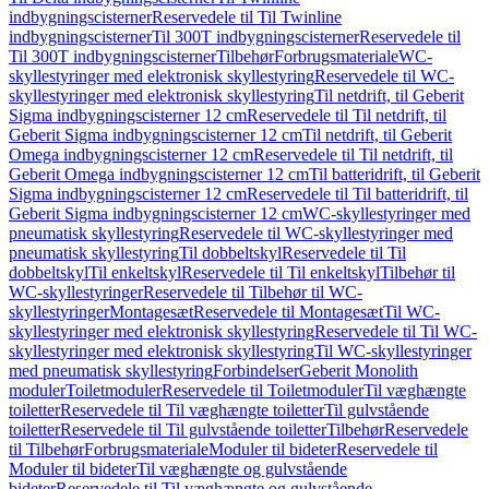
indbygningscisterner
Reservedele til Til Twinline
indbygningscisterner
Til 300T indbygningscisterner
Reservedele til
Til 300T indbygningscisterner
Tilbehør
Forbrugsmateriale
WC-
skyllestyringer med elektronisk skyllestyring
Reservedele til WC-
skyllestyringer med elektronisk skyllestyring
Til netdrift, til Geberit
Sigma indbygningscisterner 12 cm
Reservedele til Til netdrift, til
Geberit Sigma indbygningscisterner 12 cm
Til netdrift, til Geberit
Omega indbygningscisterner 12 cm
Reservedele til Til netdrift, til
Geberit Omega indbygningscisterner 12 cm
Til batteridrift, til Geberit
Sigma indbygningscisterner 12 cm
Reservedele til Til batteridrift, til
Geberit Sigma indbygningscisterner 12 cm
WC-skyllestyringer med
pneumatisk skyllestyring
Reservedele til WC-skyllestyringer med
pneumatisk skyllestyring
Til dobbeltskyl
Reservedele til Til
dobbeltskyl
Til enkeltskyl
Reservedele til Til enkeltskyl
Tilbehør til
WC-skyllestyringer
Reservedele til Tilbehør til WC-
skyllestyringer
Montagesæt
Reservedele til Montagesæt
Til WC-
skyllestyringer med elektronisk skyllestyring
Reservedele til Til WC-
skyllestyringer med elektronisk skyllestyring
Til WC-skyllestyringer
med pneumatisk skyllestyring
Forbindelser
Geberit Monolith
moduler
Toiletmoduler
Reservedele til Toiletmoduler
Til væghængte
toiletter
Reservedele til Til væghængte toiletter
Til gulvstående
toiletter
Reservedele til Til gulvstående toiletter
Tilbehør
Reservedele
til Tilbehør
Forbrugsmateriale
Moduler til bideter
Reservedele til
Moduler til bideter
Til væghængte og gulvstående
bideter
Reservedele til Til væghængte og gulvstående