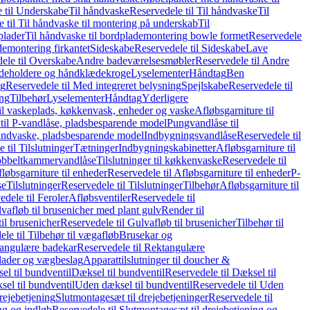
 til Underskabe
Til håndvaske
Reservedele til Til håndvaske
Til
 til Til håndvaske til montering på underskab
Til
plader
Til håndvaske til bordplademontering bowle formet
Reservedele
demontering firkantet
Sideskabe
Reservedele til Sideskabe
Lave
ele til Overskabe
Andre badeværelsesmøbler
Reservedele til Andre
eholdere og håndklædekroge
Lyselementer
Håndtag
Ben
ng
Reservedele til Med integreret belysning
Spejlskabe
Reservedele til
ing
Tilbehør
Lyselementer
Håndtag
Yderligere
til vaskeplads, køkkenvask, enheder og vaske
Afløbsgarniture til
til P-vandlåse, pladsbesparende model
Pungvandlåse til
håndvaske, pladsbesparende model
Indbygningsvandlåse
Reservedele til
 til Tilslutninger
Tætninger
Indbygningskabinetter
Afløbsgarniture til
Dobbeltkammervandlåse
Tilslutninger til køkkenvaske
Reservedele til
løbsgarniture til enheder
Reservedele til Afløbsgarniture til enheder
P-
se
Tilslutninger
Reservedele til Tilslutninger
Tilbehør
Afløbsgarniture til
edele til Feroler
Afløbsventiler
Reservedele til
lvafløb til brusenicher med plant gulv
Render til
il brusenicher
Reservedele til Gulvafløb til brusenicher
Tilbehør til
le til Tilbehør til vægafløb
Brusekar og
angulære badekar
Reservedele til Rektangulære
plader og vægbeslag
Apparattilslutninger til doucher &
el til bundventil
Dæksel til bundventil
Reservedele til Dæksel til
el til bundventil
Uden dæksel til bundventil
Reservedele til Uden
rejebetjening
Slutmontagesæt til drejebetjeninger
Reservedele til
ng og indløb
Reservedele til Slutmontagesæt til drejebetjening og