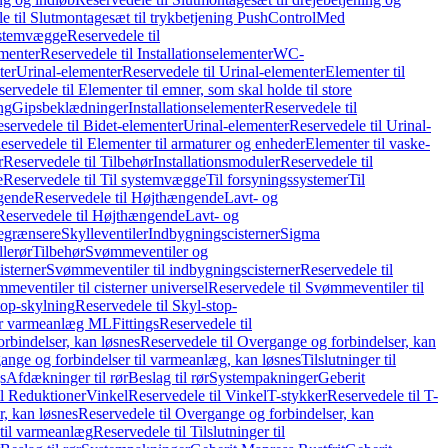
e til Slutmontagesæt til trykbetjening PushControl
Med
stemvægge
Reservedele til
ementer
Reservedele til Installationselementer
WC-
ter
Urinal-elementer
Reservedele til Urinal-elementer
Elementer til
ervedele til Elementer til emner, som skal holde til store
ing
Gipsbeklædninger
Installationselementer
Reservedele til
servedele til Bidet-elementer
Urinal-elementer
Reservedele til Urinal-
eservedele til Elementer til armaturer og enheder
Elementer til vaske-
r
Reservedele til Tilbehør
Installationsmoduler
Reservedele til
e
Reservedele til Til systemvægge
Til forsyningssystemer
Til
gende
Reservedele til Højthængende
Lavt- og
Reservedele til Højthængende
Lavt- og
begrænsere
Skylleventiler
Indbygningscisterner
Sigma
lerør
Tilbehør
Svømmeventiler og
isterner
Svømmeventiler til indbygningscisterner
Reservedele til
meventiler til cisterner universel
Reservedele til Svømmeventiler til
top-skylning
Reservedele til Skyl-stop-
r varmeanlæg ML
Fittings
Reservedele til
rbindelser, kan løsnes
Reservedele til Overgange og forbindelser, kan
ange og forbindelser til varmeanlæg, kan løsnes
Tilslutninger til
gs
Afdækninger til rør
Beslag til rør
Systempakninger
Geberit
il Reduktioner
Vinkel
Reservedele til Vinkel
T-stykker
Reservedele til T-
, kan løsnes
Reservedele til Overgange og forbindelser, kan
 til varmeanlæg
Reservedele til Tilslutninger til