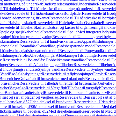
il montering på underskab
Badeværelsesmøbler
Underskabe
Reservedele
il Til dobbeltvaske
Til håndvaske til montering på underskab
Reservedele
ske
Reservedele til Til hjørnehåndvaske
Bordplader
Reservedele til Bord
il bordplademontering firkantet
Reservedele til Til håndvaske til bordpla
skabe
Halvhøje skabe
Reservedele til Halvhøje skabe
Overskabe
Reserved
ervedele til Tilbehør
Skuffeindsatser og kasser til organisering
Håndklæd
Spejle og spejlskabe
Spejle
Reservedele til Spejle
Med integreret belysni
lysning
Uden integreret belysning
Reservedele til Uden integreret belysn
askarmaturer
Reservedele til Til håndvaskarmaturer
Apparattilslutninger 
ervedele til P-vandlåse
P-vandlåse, pladsbesparende model
Reservedele 
il håndvaske, pladsbesparende model
Reservedele til Pungvandlåse til 
lslutninger
Feroler
Afløbsbøjninger
Afdækninger
Tilslutninger
Reservedele
se
Reservedele til P-vandlåse
Dobbeltkammervandlåse
Reservedele til 
inger
Reservedele til Afløbsbøjninger
Tilbehør
Reservedele til Tilbehør
Af
til Indbygningsvandlåse
Synlige vandlåse
Reservedele til Synlige vandlå
l Vandlåse
Afløbsbøjninger
Reservedele til Afløbsbøjninger
Feroler
Reserv
Brusenicher
Gulvafløb til brusenicher med plant gulv
Reservedele til Gu
l brusenicher
Reservedele til Tilbehør til render til brusenicher
Gulvafløb t
enicher
Vægafløb
Reservedele til Vægafløb
Tilbehør til vægafløb
Reservede
kar
Badekar af sanitetsakryl
Reservedele til Badekar af sanitetsakryl
Rekt
 sæt og sæt af plader og vægbeslag
Reservedele til Ben sæt og sæt af 
e til brusekar, d52
Uden dæksel til bundventil
Reservedele til Uden dæks
ture til brusekar, d90
Med dæksel til bundventil
Reservedele til Med dæks
fløbsgarniture til badekar, d52
Med drejebetjening
Reservedele til Med d
vedele til Med drejebetjening og indløb
Slutmontagesæt til drejebetjeni