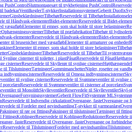
ing PushControl
Slutmontagesæt til trykbetjening PushControl
Reservedel
til badekar
Ventilkegler
T-stykker
Installationssystemer
Geberit Duofix
Sy
temer
Gipsbeklædninger
Tilbehør
Reservedele til Tilbehør
Installationsel
ele til Håndvask-elementer
Bidet-elementer
Reservedele til Bidet-elemen
med vægafløb
Elementer til emner, som skal holde til store belastninger
Res
e
Ophængningssystemer
Tilbehør til præfabrikation
Tilbehør til lydisoler
dvask-elementer
Reservedele til Håndvask-elementer
Bidet-elementer
Re
menter til brusenicher med vægafløb
Elementer til armaturer og enheder
R
askiner
Elementer til emner, som skal holde til store belastninger
Tilbehø
etter
Gipsbeklædninger
Tilbehør
Reservedele til Tilbehør
Til systemvægg
 Synlige cisterner til toiletter, i plast
Påsat
Reservedele til Påsat
Højthæn
ige cisterner
Reservedele til Skyllerør til synlige cisterner
Højthængende
 til Tilslutninger
Tætninger
Gummimanchetter
Nipler, rosetter og vand
 indbygningscisterner
Reservedele til Omega indbygningscisterner
Skyl
ntiler til synlige cisterner
Reservedele til Svømmeventiler til synlige c
af porcelæn
Reservedele til Svømmeventiler til cisterner af porcelæn
Svøm
ventiler til Monolith
Skylleventiler
Reservedele til Skylleventiler
Skyl-s
Overgange
Forsyningssystemer
Geberit FlowFit
Systemrør ML
Systemrø
on
Reservedele til Indvendig cirkulation
Overgange, faste
Overgange og fo
ervedele til Fordeler med gevindsamling
T-stykker til varmeanlæg
Overg
Pakninger til rør og fittings
Pakninger til tilslutninger
Tætninger til fittin
l Fittings
Koblinger
Reservedele til Koblinger
Reduktioner
Reservedele t
gange, faste
Reservedele til Overgange, faste
Overgange og forbindelser
er
Reservedele til Tilslutninger
Fordeler med gevindsamling
Tilslutninger