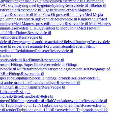
skyllestyringer med hygiejneskylning
Reservedele til Cisterner og
og WC-skyllestyring med hygiejneskylning
Reservedele til Tilbehør til
ædeventiler
Reservedele til Ligesædeventiler
Med Mapress
ninger
Reservedele til Med FlowFit pressetilslutninger
Med Mepla
ger
Tømningsventiler
Kugleventiler
Reservedele til Kugleventiler
Med
lutninger
Med Mapress pressetilslutninger
Reservedele til Med Mapress
ygning
Reservedele til Kugleventiler til indbygning
Med FlowFit
t-db20
Rør
Fittings
Reservedele til
Forbindelser
Reservedele til
dele til Overgange på andre materialer
Afløbstilslutninger
Reservedele
slag til rørbærere
Tætninger
Forbrugsmateriale
Geberit Silent-
vedele til Reduktioner
Renserør
Reservedele til
å andre
eservedele til Rør
Fittings
Reservedele til
enserør
Fittings SuperTube
Reservedele til Fittings
rvedele til Muffeforbindelser
Fastspændingsforbindelser
Overgange på
PE
Rør
Fittings
Reservedele til
SuperTube
Bøjninger
Specielle fittings
Forbindelser
Reservedele til
på andre materialer
Gevindsamlinger
Reservedele til
øjninger
Tilslutningsmuffer
Reservedele til
Rørbærere
Beslag til
ndbeskyttelse
Brandbeskyttelse til
inger
Udluftningsventiler til afløb
Ventilationsventiler
Reservedele til
til Tagbrønde op til 12 l/s
Tagbrønde op til 25 liter/s
Reservedele til
 til render
Tagbrønde op til 12 l/s
Reservedele til Tagbrønde op til 12