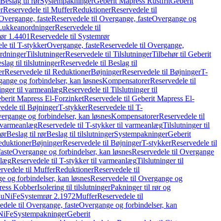
Beslag til rør
Systempakninger
Geberit Mapress Rustfrit
Geberit
r
Reservedele til Muffer
Reduktioner
Reservedele til
Overgange, faste
Reservedele til Overgange, faste
Overgange og
Lukkeanordninger
Reservedele til
ør 1.4401
Reservedele til Systemrør
le til T-stykker
Overgange, faste
Reservedele til Overgange,
rdninger
Tilslutninger
Reservedele til Tilslutninger
Tilbehør til Geberit
slag til tilslutninger
Reservedele til Beslag til
er
Reservedele til Reduktioner
Bøjninger
Reservedele til Bøjninger
T-
gange og forbindelser, kan løsnes
Kompensatorer
Reservedele til
ninger til varmeanlæg
Reservedele til Tilslutninger til
berit Mapress El-Forzinket
Reservedele til Geberit Mapress El-
edele til Bøjninger
T-stykker
Reservedele til T-
vergange og forbindelser, kan løsnes
Kompensatorer
Reservedele til
l varmeanlæg
Reservedele til T-stykker til varmeanlæg
Tilslutninger til
rør
Beslag til rør
Beslag til tilslutninger
Systempakninger
Geberit
eduktioner
Bøjninger
Reservedele til Bøjninger
T-stykker
Reservedele til
aste
Overgange og forbindelser, kan løsnes
Reservedele til Overgange
nlæg
Reservedele til T-stykker til varmeanlæg
Tilslutninger til
rvedele til Muffer
Reduktioner
Reservedele til
 og forbindelser, kan løsnes
Reservedele til Overgange og
press Kobber
Isolering til tilslutninger
Pakninger til rør og
 CuNiFe
Systemrør 2.1972
Muffer
Reservedele til
edele til Overgange, faste
Overgange og forbindelser, kan
uNiFe
Systempakninger
Geberit