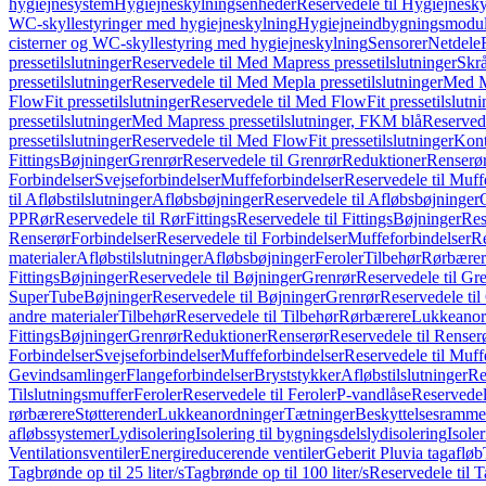
hygiejnesystem
Hygiejneskylningsenheder
Reservedele til Hygiejnesk
WC-skyllestyringer med hygiejneskylning
Hygiejneindbygningsmodul
cisterner og WC-skyllestyring med hygiejneskylning
Sensorer
Netdele
pressetilslutninger
Reservedele til Med Mapress pressetilslutninger
Skrå
pressetilslutninger
Reservedele til Med Mepla pressetilslutninger
Med Ma
FlowFit pressetilslutninger
Reservedele til Med FlowFit pressetilslutni
pressetilslutninger
Med Mapress pressetilslutninger, FKM blå
Reservede
pressetilslutninger
Reservedele til Med FlowFit pressetilslutninger
Kont
Fittings
Bøjninger
Grenrør
Reservedele til Grenrør
Reduktioner
Renserø
Forbindelser
Svejseforbindelser
Muffeforbindelser
Reservedele til Muff
til Afløbstilslutninger
Afløbsbøjninger
Reservedele til Afløbsbøjninger
PP
Rør
Reservedele til Rør
Fittings
Reservedele til Fittings
Bøjninger
Res
Renserør
Forbindelser
Reservedele til Forbindelser
Muffeforbindelser
Re
materialer
Afløbstilslutninger
Afløbsbøjninger
Feroler
Tilbehør
Rørbærer
Fittings
Bøjninger
Reservedele til Bøjninger
Grenrør
Reservedele til Gr
SuperTube
Bøjninger
Reservedele til Bøjninger
Grenrør
Reservedele til
andre materialer
Tilbehør
Reservedele til Tilbehør
Rørbærere
Lukkeanor
Fittings
Bøjninger
Grenrør
Reduktioner
Renserør
Reservedele til Renser
Forbindelser
Svejseforbindelser
Muffeforbindelser
Reservedele til Muff
Gevindsamlinger
Flangeforbindelser
Bryststykker
Afløbstilslutninger
Re
Tilslutningsmuffer
Feroler
Reservedele til Feroler
P-vandlåse
Reservedel
rørbærere
Støtterender
Lukkeanordninger
Tætninger
Beskyttelsesramme
afløbssystemer
Lydisolering
Isolering til bygningsdelslydisolering
Isole
Ventilationsventiler
Energireducerende ventiler
Geberit Pluvia tagafløb
Tagbrønde op til 25 liter/s
Tagbrønde op til 100 liter/s
Reservedele til T