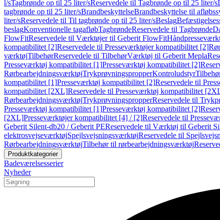
l/s
Tagbrønde op til 25 liter/s
Reservedele til Tagbrønde op til 25 liter/s
tagbrønde op til 25 liter/s
Brandbeskyttelse
Brandbeskyttelse til afløbs
liter/s
Reservedele til Til tagbrønde op til 25 liter/s
Beslag
Befæstigelse
beslag
Konventionelle tagafløb
Tagbrønde
Reservedele til Tagbrønde
Da
FlowFit
Reservedele til Værktøjer til Geberit FlowFit
Håndpresseværkt
kompatibilitet [2]
Reservedele til Presseværktøjer kompatibilitet [2]
Rør
værktøj
Tilbehør
Reservedele til Tilbehør
Værktøj til Geberit Mepla
Rese
Presseværktøj kompatibilitet [1]
Presseværktøj kompatibilitet [2]
Reserv
Rørbearbejdningsværktøj
Trykprøvningspropper
Kontroludstyr
Tilbehø
kompatibilitet [1]
Presseværktøj kompatibilitet [2]
Reservedele til Press
kompatibilitet [2XL]
Reservedele til Presseværktøj kompatibilitet [2X
Rørbearbejdningsværktøj
Trykprøvningspropper
Reservedele til Tryk
Presseværktøj kompatibilitet [1]
Presseværktøj kompatibilitet [2]
Reserv
[2XL]
Presseværktøjer kompatibilitet [4] / [2]
Reservedele til Presseværk
Geberit Silent-db20 / Geberit PE
Reservedele til Værktøj til Geberit S
elektrosvejseværktøj
Spejlsvejsningsværktøj
Reservedele til Spejlsvejs
Rørbearbejdningsværktøj
Tilbehør til rørbearbejdningsværktøj
Reserved
Produktkategorier
Badeværelsesserier
Nyheder