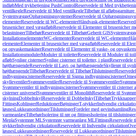
indløb
Med trykbetjening PushControl
Reservedele til Med trykbetjen
ventilkegle
Reservedele til Med ventilkegle
Tilbehør til afløbsgarniture 
Systemvægge
Ophængningssystemer
Reservedele til Ophængningssys
elementer
Reservedele til WC-elementer
Håndvask-elementer
Reserved
brusenicher med vægafløb
Reservedele til Elementer til brusenicher 
belastninger
Tilbehør
Reservedele til Tilbehør
Geberit GIS
Systemvægg
Installationselementer
WC-elementer
Reservedele til WC-elementer
Hån
elementer
Elementer til brusenicher med vægafløb
Reservedele til Ele
og opvaskemaskiner
Reservedele til Elementer til vaske- og opvaskem
Installationsmoduler
Moduler til toiletter
Reservedele til Moduler til toil
afløb
Synlige cisterner
Synlige cisterner til toiletter, i plast
Reservedele til
højthængende
Reservedele til Lavt- og højthængende
Skyllerør til synl
højthængende
Tilbehør
Reservedele til Tilbehør
Tilslutninger
Reservedele
indbygningscisterner
Reservedele til Sigma indbygningscisterner
Omega
skylleventiler
Svømmeventiler
Reservedele til Svømmeventiler
Svømmeve
Svømmeventiler til indbygningscisterner
Svømmeventiler til cisterner 
cisterner universel
Svømmeventiler til Monolith
Reservedele til Svømme
skylning
Dobbeltskyl
Reservedele til Dobbeltskyl
Tilbehør
Trykknapper
Fittings
Koblinger
Reduktioner
Bøjninger
T-stykker
Indvendig cirkulati
løsnes
Lukkeanordninger
Tilslutninger
Fordeler med gevindsamling
Res
varmeanlæg
Tilbehør
Isolering til rør og fittings
Isolering til tilslutninger
Mepla
Systemrør ML
Systemrør varmeanlæg ML
Fittings
Reservedele ti
stykker
Indvendig cirkulation
Reservedele til Indvendig cirkulation
Over
løsnes
Lukkeanordninger
Reservedele til Lukkeanordninger
Tilslutning