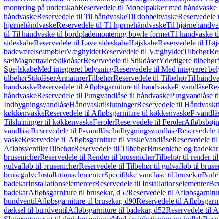
montering på underskab
Reservedele til Møbelpakker med håndvaske t
håndvaske
Reservedele til Til håndvaske
Til dobbeltvaske
Reservedele t
hjørnehåndvaske
Reservedele til Til hjørnehåndvaske
Til hjørnehåndva
til Til håndvaske til bordplademontering bowle formet
Til håndvaske t
sideskabe
Reservedele til Lave sideskabe
Højskabe
Reservedele til Høj
badeværelsesmøbler
Væghylder
Reservedele til Væghylder
Tilbehør
Res
sæt
Magnettavler
Stikdåser
Reservedele til Stikdåser
Yderligere tilbehør
Spejlskabe
Med integreret belysning
Reservedele til Med integreret be
tilbehør
Stikdåser
Armaturer
Tilbehør
Reservedele til Tilbehør
Til håndv
håndvaske
Reservedele til Afløbsgarniture til håndvaske
P-vandlåse
Res
håndvaske
Reservedele til Pungvandlåse til håndvaske
Pungvandlåse t
Indbygningsvandlåse
Håndvasktilslutninger
Reservedele til Håndvaskti
køkkenvaske
Reservedele til Afløbsgarniture til køkkenvaske
P-vandlå
Tilslutninger til køkkenvaske
Feroler
Reservedele til Feroler
Afløbsbøjn
vandlåse
Reservedele til P-vandlåse
Indbygningsvandlåse
Reservedele 
vaske
Reservedele til Afløbsgarniture til vaske
Vandlåse
Reservedele ti
Afløbsventiler
Tilbehør
Reservedele til Tilbehør
Bruseniche og badekar
brusenicher
Reservedele til Render til brusenicher
Tilbehør til render ti
gulvafløb til brusenicher
Reservedele til Tilbehør til gulvafløb til brus
brusegulve
Installationselementer
Specifikke vandlåse til brusekar
Bade
badekar
Installationselementer
Reservedele til Installationselementer
Ben
badekar
Afløbsgarniture til brusekar, d52
Reservedele til Afløbsgarnitur
bundventil
Afløbsgarniture til brusekar, d90
Reservedele til Afløbsgarni
dæksel til bundventil
Afløbsgarniture til badekar, d52
Reservedele til A
Slutmontagesæt til drejebetjeninger
Med drejebetjening og indløb
Reser