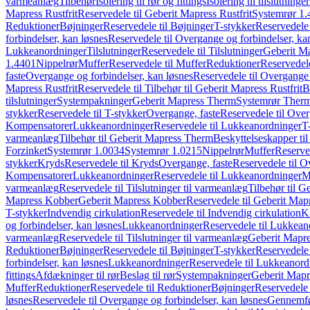
varmeanlæg
Tilbehør
Isolering til rør og fittings
Isolering til tilslutninger
Mapress Rustfrit
Reservedele til Geberit Mapress Rustfrit
Systemrør 1.
Reduktioner
Bøjninger
Reservedele til Bøjninger
T-stykker
Reservedele 
forbindelser, kan løsnes
Reservedele til Overgange og forbindelser, ka
Lukkeanordninger
Tilslutninger
Reservedele til Tilslutninger
Geberit Ma
1.4401
Nippelrør
Muffer
Reservedele til Muffer
Reduktioner
Reservedele
faste
Overgange og forbindelser, kan løsnes
Reservedele til Overgange 
Mapress Rustfrit
Reservedele til Tilbehør til Geberit Mapress Rustfrit
B
tilslutninger
Systempakninger
Geberit Mapress Therm
Systemrør Ther
stykker
Reservedele til T-stykker
Overgange, faste
Reservedele til Over
Kompensatorer
Lukkeanordninger
Reservedele til Lukkeanordninger
T
varmeanlæg
Tilbehør til Geberit Mapress Therm
Beskyttelseskapper til
Forzinket
Systemrør 1.0034
Systemrør 1.0215
Nippelrør
Muffer
Reserve
stykker
Kryds
Reservedele til Kryds
Overgange, faste
Reservedele til O
Kompensatorer
Lukkeanordninger
Reservedele til Lukkeanordninger
M
varmeanlæg
Reservedele til Tilslutninger til varmeanlæg
Tilbehør til G
Mapress Kobber
Geberit Mapress Kobber
Reservedele til Geberit Ma
T-stykker
Indvendig cirkulation
Reservedele til Indvendig cirkulation
K
og forbindelser, kan løsnes
Lukkeanordninger
Reservedele til Lukkean
varmeanlæg
Reservedele til Tilslutninger til varmeanlæg
Geberit Mapre
Reduktioner
Bøjninger
Reservedele til Bøjninger
T-stykker
Reservedele 
forbindelser, kan løsnes
Lukkeanordninger
Reservedele til Lukkeanord
fittings
Afdækninger til rør
Beslag til rør
Systempakninger
Geberit Map
Muffer
Reduktioner
Reservedele til Reduktioner
Bøjninger
Reservedele 
løsnes
Reservedele til Overgange og forbindelser, kan løsnes
Gennemfø