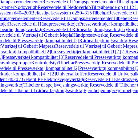
Dampspærreelementer
Reservedele til Dampspærreelementer
Til tagbrønd
systemer
Nødoverløb
Reservedele til Nødoverløb
Til tagbrønde op til 12 li
ssystem d40–200
Befæstigelsessystem d250–315
Tilbehør
Reservedele til
mpspærreelementer
Reservedele til Dampspærreelementer
Tilbehør
Rese
øjer
Reservedele til Håndpresseværktøjer
Presseværktøjer kompatibilitet
bearbejdningsværktøj
Reservedele til Rørbearbejdningsværktøj
Trykprø
rvedele til Værktøj til Geberit Mepla
Håndpresseværktøj
Reservedele t
edele til Presseværktøj kompatibilitet [2]
Rørbearbejdningsværktøj
Reser
r
Værktøj til Geberit Mapress
Reservedele til Værktøj til Geberit Mapres
eværktøj kompatibilitet [2]
Presseværktøjer kompatibilitet [1] / [2]
Reserv
L]
Presseværktøj kompatibilitet [3]
Reservedele til Presseværktøj kompatib
prøvningspropper
Kontroludstyr
Tilbehør
Presseværktøj
Reservedele til Pr
edele til Presseværktøj kompatibilitet [2]
Presseværktøj kompatibilitet 
tøjer kompatibilitet [4] / [2]
Universalkuffert
Reservedele til Universalk
ilent-db20 / Geberit PE
Elektrosvejseværktøj
Reservedele til Elektrosvej
ningsværktøj
Tilbehør til spejlsvejsningsværktøj
Reservedele til Tilbehør 
ele til Tilbehør til rørbearbejdningsværktøj
Fjernbetjeninger
Fjernbetjen