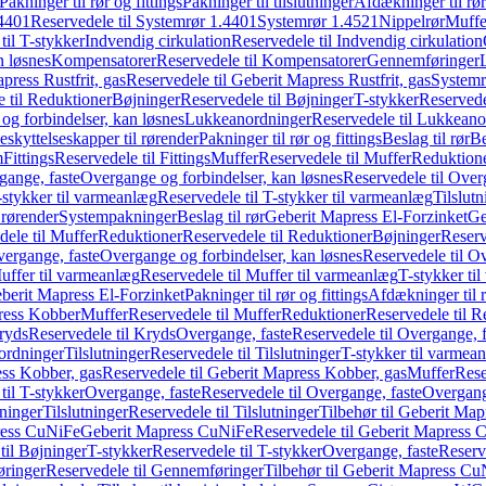
Pakninger til rør og fittings
Pakninger til tilslutninger
Afdækninger til rør
4401
Reservedele til Systemrør 1.4401
Systemrør 1.4521
Nippelrør
Muffe
til T-stykker
Indvendig cirkulation
Reservedele til Indvendig cirkulation
n løsnes
Kompensatorer
Reservedele til Kompensatorer
Gennemføringer
press Rustfrit, gas
Reservedele til Geberit Mapress Rustfrit, gas
Systemr
 til Reduktioner
Bøjninger
Reservedele til Bøjninger
T-stykker
Reservede
og forbindelser, kan løsnes
Lukkeanordninger
Reservedele til Lukkeano
eskyttelseskapper til rørender
Pakninger til rør og fittings
Beslag til rør
Be
m
Fittings
Reservedele til Fittings
Muffer
Reservedele til Muffer
Reduktion
gange, faste
Overgange og forbindelser, kan løsnes
Reservedele til Over
-stykker til varmeanlæg
Reservedele til T-stykker til varmeanlæg
Tilslut
 rørender
Systempakninger
Beslag til rør
Geberit Mapress El-Forzinket
Ge
dele til Muffer
Reduktioner
Reservedele til Reduktioner
Bøjninger
Reserv
vergange, faste
Overgange og forbindelser, kan løsnes
Reservedele til O
uffer til varmeanlæg
Reservedele til Muffer til varmeanlæg
T-stykker ti
eberit Mapress El-Forzinket
Pakninger til rør og fittings
Afdækninger til 
press Kobber
Muffer
Reservedele til Muffer
Reduktioner
Reservedele til R
ryds
Reservedele til Kryds
Overgange, faste
Reservedele til Overgange, f
ordninger
Tilslutninger
Reservedele til Tilslutninger
T-stykker til varmea
ss Kobber, gas
Reservedele til Geberit Mapress Kobber, gas
Muffer
Rese
til T-stykker
Overgange, faste
Reservedele til Overgange, faste
Overgange
ninger
Tilslutninger
Reservedele til Tilslutninger
Tilbehør til Geberit Ma
ress CuNiFe
Geberit Mapress CuNiFe
Reservedele til Geberit Mapress
til Bøjninger
T-stykker
Reservedele til T-stykker
Overgange, faste
Reserv
ringer
Reservedele til Gennemføringer
Tilbehør til Geberit Mapress C