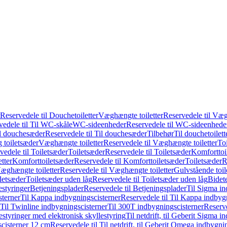
Reservedele til Douchetoiletter
Væghængte toiletter
Reservedele til Væg
vedele til Til WC-skåle
WC-sideenheder
Reservedele til WC-sideenhede
l douchesæder
Reservedele til Til douchesæder
Tilbehør
Til douchetoilett
g toiletsæder
Væghængte toiletter
Reservedele til Væghængte toiletter
Toi
vedele til Toiletsæder
Toiletsæder
Reservedele til Toiletsæder
Komforttoil
tter
Komforttoiletsæder
Reservedele til Komforttoiletsæder
Toiletsæder
R
æghængte toiletter
Reservedele til Væghængte toiletter
Gulvstående toil
iletsæder
Toiletsæder uden låg
Reservedele til Toiletsæder uden låg
Bidet
styringer
Betjeningsplader
Reservedele til Betjeningsplader
Til Sigma in
sterner
Til Kappa indbygningscisterner
Reservedele til Til Kappa indbyg
 Til Twinline indbygningscisterner
Til 300T indbygningscisterner
Reserve
styringer med elektronisk skyllestyring
Til netdrift, til Geberit Sigma 
scisterner 12 cm
Reservedele til Til netdrift, til Geberit Omega indbygn