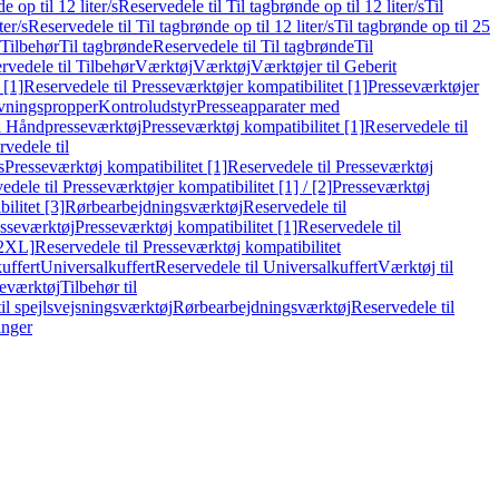
e op til 12 liter/s
Reservedele til Til tagbrønde op til 12 liter/s
Til
ter/s
Reservedele til Til tagbrønde op til 12 liter/s
Til tagbrønde op til 25
 Tilbehør
Til tagbrønde
Reservedele til Til tagbrønde
Til
rvedele til Tilbehør
Værktøj
Værktøj
Værktøjer til Geberit
 [1]
Reservedele til Presseværktøjer kompatibilitet [1]
Presseværktøjer
vningspropper
Kontroludstyr
Presseapparater med
il Håndpresseværktøj
Presseværktøj kompatibilitet [1]
Reservedele til
vedele til
s
Presseværktøj kompatibilitet [1]
Reservedele til Presseværktøj
edele til Presseværktøjer kompatibilitet [1] / [2]
Presseværktøj
ilitet [3]
Rørbearbejdningsværktøj
Reservedele til
esseværktøj
Presseværktøj kompatibilitet [1]
Reservedele til
[2XL]
Reservedele til Presseværktøj kompatibilitet
uffert
Universalkuffert
Reservedele til Universalkuffert
Værktøj til
seværktøj
Tilbehør til
til spejlsvejsningsværktøj
Rørbearbejdningsværktøj
Reservedele til
inger