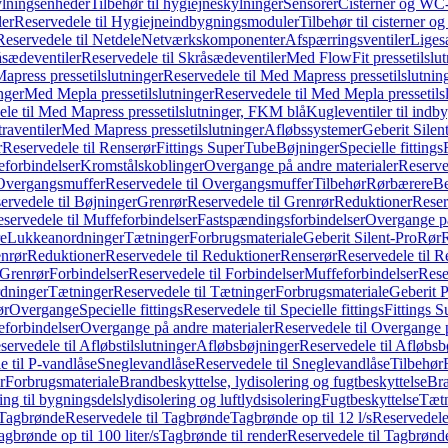
ylningsenheder
Tilbehør til hygiejneskylninger
Sensorer
Cisterner og WC-
er
Reservedele til Hygiejneindbygningsmoduler
Tilbehør til cisterner 
Reservedele til Netdele
Netværkskomponenter
Afspærringsventiler
Liges
sædeventiler
Reservedele til Skråsædeventiler
Med FlowFit pressetilslut
press pressetilslutninger
Reservedele til Med Mapress pressetilslutnin
nger
Med Mepla pressetilslutninger
Reservedele til Med Mepla pressetils
le til Med Mapress pressetilslutninger, FKM blå
Kugleventiler til indb
raventiler
Med Mapress pressetilslutninger
Afløbssystemer
Geberit Silen
r
Reservedele til Renserør
Fittings SuperTube
Bøjninger
Specielle fittings
eforbindelser
Kromstålskoblinger
Overgange på andre materialer
Reserve
Overgangsmuffer
Reservedele til Overgangsmuffer
Tilbehør
Rørbærere
Be
ervedele til Bøjninger
Grenrør
Reservedele til Grenrør
Reduktioner
Reser
servedele til Muffeforbindelser
Fastspændingsforbindelser
Overgange p
e
Lukkeanordninger
Tætninger
Forbrugsmateriale
Geberit Silent-Pro
Rør
R
enrør
Reduktioner
Reservedele til Reduktioner
Renserør
Reservedele til R
 Grenrør
Forbindelser
Reservedele til Forbindelser
Muffeforbindelser
Rese
dninger
Tætninger
Reservedele til Tætninger
Forbrugsmateriale
Geberit 
ør
Overgange
Specielle fittings
Reservedele til Specielle fittings
Fittings 
eforbindelser
Overgange på andre materialer
Reservedele til Overgange 
servedele til Afløbstilslutninger
Afløbsbøjninger
Reservedele til Afløbsb
e til P-vandlåse
Sneglevandlåse
Reservedele til Sneglevandlåse
Tilbehør
r
Forbrugsmateriale
Brandbeskyttelse, lydisolering og fugtbeskyttelse
Bra
ring til bygningsdelslydisolering og luftlydsisolering
Fugtbeskyttelse
Tætn
Tagbrønde
Reservedele til Tagbrønde
Tagbrønde op til 12 l/s
Reservedele 
agbrønde op til 100 liter/s
Tagbrønde til render
Reservedele til Tagbrønde