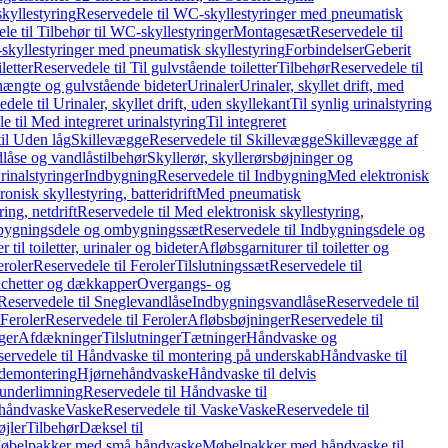
kyllestyring
Reservedele til WC-skyllestyringer med pneumatisk
le til Tilbehør til WC-skyllestyringer
Montagesæt
Reservedele til
skyllestyringer med pneumatisk skyllestyring
Forbindelser
Geberit
letter
Reservedele til Til gulvstående toiletter
Tilbehør
Reservedele til
hængte og gulvstående bideter
Urinaler
Urinaler, skyllet drift, med
dele til Urinaler, skyllet drift, uden skyllekant
Til synlig urinalstyring
e til Med integreret urinalstyring
Til integreret
il Uden låg
Skillevægge
Reservedele til Skillevægge
Skillevægge af
låse og vandlåstilbehør
Skyllerør, skyllerørsbøjninger og
rinalstyringer
Indbygning
Reservedele til Indbygning
Med elektronisk
onisk skyllestyring, batteridrift
Med pneumatisk
ing, netdrift
Reservedele til Med elektronisk skyllestyring,
bygningsdele og ombygningssæt
Reservedele til Indbygningsdele og
 til toiletter, urinaler og bideter
Afløbsgarniturer til toiletter og
eroler
Reservedele til Feroler
Tilslutningssæt
Reservedele til
hetter og dækkapper
Overgangs- og
Reservedele til Sneglevandlåse
Indbygningsvandlåse
Reservedele til
Feroler
Reservedele til Feroler
Afløbsbøjninger
Reservedele til
ger
Afdækninger
Tilslutninger
Tætninger
Håndvaske og
ervedele til Håndvaske til montering på underskab
Håndvaske til
ademontering
Hjørnehåndvaske
Håndvaske til delvis
 underlimning
Reservedele til Håndvaske til
 håndvaske
Vaske
Reservedele til Vaske
Vaske
Reservedele til
øjler
Tilbehør
Dæksel til
 Møbelpakker med små håndvaske
Møbelpakker med håndvaske til