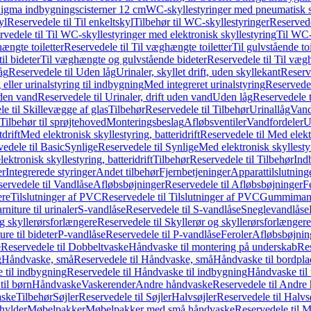
it Sigma indbygningscisterner 12 cm
WC-skyllestyringer med pneumatisk s
yl
Reservedele til Til enkeltskyl
Tilbehør til WC-skyllestyringer
Reservede
rvedele til Til WC-skyllestyringer med elektronisk skyllestyring
Til WC-
ængte toiletter
Reservedele til Til væghængte toiletter
Til gulvstående toi
il bideter
Til væghængte og gulvstående bideter
Reservedele til Til væg
åg
Reservedele til Uden låg
Urinaler, skyllet drift, uden skyllekant
Reserve
 eller urinalstyring til indbygning
Med integreret urinalstyring
Reservedel
uden vand
Reservedele til Urinaler, drift uden vand
Uden låg
Reservedele t
e til Skillevægge af glas
Tilbehør
Reservedele til Tilbehør
Urinallåg
Vand
Tilbehør til sprøjtehoved
Monteringsbeslag
Afløbsventiler
Vandfordeler
U
drift
Med elektronisk skyllestyring, batteridrift
Reservedele til Med elektr
edele til Basic
Synlige
Reservedele til Synlige
Med elektronisk skyllestyr
ektronisk skyllestyring, batteridrift
Tilbehør
Reservedele til Tilbehør
Ind
er
Integrerede styringer
Andet tilbehør
Fjernbetjeninger
Apparattilslutninger
ervedele til Vandlåse
Afløbsbøjninger
Reservedele til Afløbsbøjninger
F
ere
Tilslutninger af PVC
Reservedele til Tilslutninger af PVC
Gummimanc
niture til urinaler
S-vandlåse
Reservedele til S-vandlåse
Sneglevandlåse
g skyllerørsforlængere
Reservedele til Skyllerør og skyllerørsforlængere
re til bideter
P-vandlåse
Reservedele til P-vandlåse
Feroler
Afløbsbøjnin
e
Reservedele til Dobbeltvaske
Håndvaske til montering på underskab
Res
g
Håndvaske, små
Reservedele til Håndvaske, små
Håndvaske til bordpl
 til indbygning
Reservedele til Håndvaske til indbygning
Håndvaske til
il børn
Håndvaske
Vaskerender
Andre håndvaske
Reservedele til Andre
aske
Tilbehør
Søjler
Reservedele til Søjler
Halvsøjler
Reservedele til Halvs
ylder
Møbelpakker
Møbelpakker med små håndvaske
Reservedele til