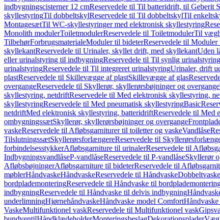
indbygningscisterner 12 cm
Reservedele til Til batteridrift, til Geber
skyllestyring
Til dobbeltskyl
Reservedele til Til dobbeltskyl
Til enkeltsk
Montagesæt
Til WC-skyllestyringer med elektronisk skyllestyring
Rese
Monolith moduler
Toiletmoduler
Reservedele til Toiletmoduler
Til vægh
Tilbehør
Forbrugsmateriale
Moduler til bideter
Reservedele til Moduler t
skyllekant
Reservedele til Urinaler, skyllet drift, med skyllekant
Uden l
eller urinalstyring til indbygning
Reservedele til Til synlig urinalstyring
urinalstyring
Reservedele til Til integreret urinalstyring
Urinaler, drift 
plast
Reservedele til Skillevægge af plast
Skillevægge af glas
Reservedel
overgange
Reservedele til Skyllerør, skyllerørsbøjninger og overgange
skyllestyring, netdrift
Reservedele til Med elektronisk skyllestyring, net
skyllestyring
Reservedele til Med pneumatisk skyllestyring
Basic
Reserv
netdrift
Med elektronisk skyllestyring, batteridrift
Reservedele til Med el
ombygningssæt
Skyllerør, skyllerørsbøjninger og overgange
Frontplad
vaske
Reservedele til Afløbsgarniturer til toiletter og vaske
Vandlåse
Res
Tilslutningssæt
Skyllerørsforlængere
Reservedele til Skyllerørsforlæng
forbindelsesstykker
Afløbsgarniture til urinaler
Reservedele til Afløbsgar
Indbygningsvandlåse
P-vandlåse
Reservedele til P-vandlåse
Skyllerør o
Afløbsbøjninger
Afløbsgarniture til bideter
Reservedele til Afløbsgarnitu
møbler
Håndvaske
Håndvaske
Reservedele til Håndvaske
Dobbeltvask
bordplademontering
Reservedele til Håndvaske til bordplademonterin
indbygning
Reservedele til Håndvaske til delvis indbygning
Håndvaske
underlimning
Hjørnehåndvaske
Håndvaske model Comfort
Håndvaske t
Vaske
Multifunktionel vask
Reservedele til Multifunktionel vask
Gipsv
bundventil
Håndklædeholder
Monteringsbeslag
Dekorationsplader
Vægh