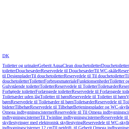
DK
Toiletter og urinaler
Geberit AquaClean douchetoiletter
Douchetoiletter
toiletter
Douchesæder
Reservedele til Douchesæder
Til WC-skåle
Reser
til Designplader
Til douchetoiletter
Reservedele til Til douchetoiletter
Ti
douchetoiletter
Toiletter
Forbrugsmateriale
Funktionsenheder
Toiletter o
Gulvstående toiletter
Toiletter
Reservedele til Toiletter
Toiletsæder
Reser
Forhøjede toiletter
Forlængede toiletter
Reservedele til Forlængede toile
Toiletsæder uden låg
Toiletter til børn
Reservedele til Toiletter til børn
V
børn
Reservedele til Toiletsæder til børn
Toiletsæder
Reservedele til To
bideter
Tilbehør
Reservedele til Tilbehør
Betjeningsplader og WC-skylle
Omega indbygningscisterner
Reservedele til Til Omega indbygningsci
indbygningscisterner
Til Twinline indbygningscisterner
Reservedele til
skyllestyringer med elektronisk skyllestyring
Reservedele til WC-skylle
indbygningscisterner 12 cm
Til netdrift, til Geberit Omega indbygning