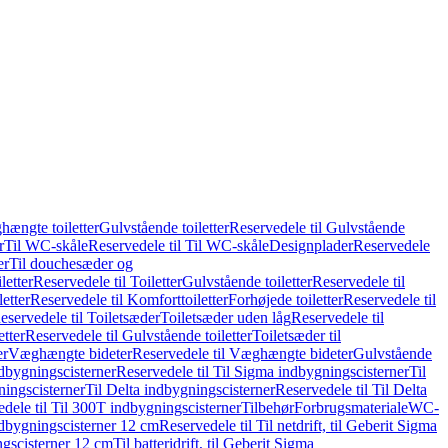
hængte toiletter
Gulvstående toiletter
Reservedele til Gulvstående
r
Til WC-skåle
Reservedele til Til WC-skåle
Designplader
Reservedele
er
Til douchesæder og
letter
Reservedele til Toiletter
Gulvstående toiletter
Reservedele til
etter
Reservedele til Komforttoiletter
Forhøjede toiletter
Reservedele til
eservedele til Toiletsæder
Toiletsæder uden låg
Reservedele til
etter
Reservedele til Gulvstående toiletter
Toiletsæder til
er
Væghængte bideter
Reservedele til Væghængte bideter
Gulvstående
dbygningscisterner
Reservedele til Til Sigma indbygningscisterner
Til
ningscisterner
Til Delta indbygningscisterner
Reservedele til Til Delta
dele til Til 300T indbygningscisterner
Tilbehør
Forbrugsmateriale
WC-
indbygningscisterner 12 cm
Reservedele til Til netdrift, til Geberit Sigma
ingscisterner 12 cm
Til batteridrift, til Geberit Sigma