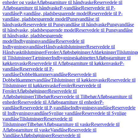
enheder og vaske
Afløbsgarniture til håndvaske
Reservedele til
Afløbsgarniture til håndvaske
P-vandlåse
Reservedele til P-
vandlåse
P-vandlåse, pladsbesparende model
Reservedele til P-
vandlåse, pladsbesparende model
Pungvandlåse til
håndvaske
Reservedele til Pungvandlåse til håndvaske
Pungvandlåse
til håndvaske, pladsbesparende model
Reservedele til Pungvandlåse
til håndvaske, pladsbesparende
model
Indbygningsvandlåse
Reservedele til
Indbygningsvandlåse
Håndvasktilslutninger
Reservedele til
Håndvasktilslutninger
Feroler
Afløbsbøjninger
Afdækninger
Tilslutning
til Tilslutninger
Tætninger
Indbygningskabinetter
Afløbsgarniture til
køkkenvaske
Reservedele til Afløbsgarniture til køkkenvaske
P-
vandlåse
Reservedele til P-
vandlåse
Dobbeltkammervandlåse
Reservedele til
Dobbeltkammervandlåse
Tilslutninger til køkkenvaske
Reservedele til
Tilslutninger til køkkenvaske
Feroler
Reservedele til
Feroler
Afløbsbøjninger
Reservedele til
Afløbsbøjninger
Tilbehør
Reservedele til Tilbehør
Afløbsgarniture til
enheder
Reservedele til Afløbsgarniture til enheder
P-
vandlåse
Reservedele til P-vandlåse
Indbygningsvandlåse
Reservedele
til Indbygningsvandlåse
Synlige vandlåse
Reservedele til Synlige
vandlåse
Tilslutninger
Reservedele til
Tilslutninger
Tilbehør
Afløbsgarniture til vaske
Reservedele til
Afløbsgarniture til vaske
Vandlåse
Reservedele til
Vandlåse
Afløbsbøjninger
Reservedele til