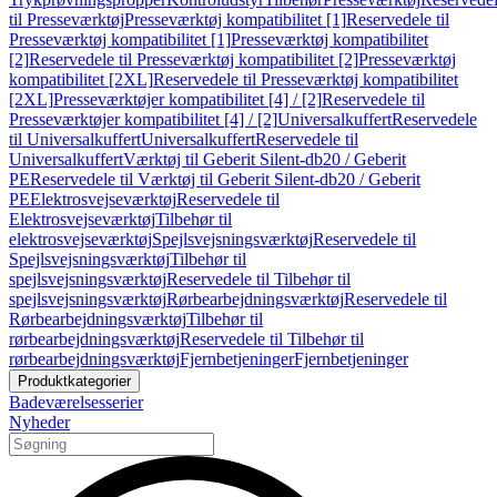
til Presseværktøj
Presseværktøj kompatibilitet [1]
Reservedele til
Presseværktøj kompatibilitet [1]
Presseværktøj kompatibilitet
[2]
Reservedele til Presseværktøj kompatibilitet [2]
Presseværktøj
kompatibilitet [2XL]
Reservedele til Presseværktøj kompatibilitet
[2XL]
Presseværktøjer kompatibilitet [4] / [2]
Reservedele til
Presseværktøjer kompatibilitet [4] / [2]
Universalkuffert
Reservedele
til Universalkuffert
Universalkuffert
Reservedele til
Universalkuffert
Værktøj til Geberit Silent-db20 / Geberit
PE
Reservedele til Værktøj til Geberit Silent-db20 / Geberit
PE
Elektrosvejseværktøj
Reservedele til
Elektrosvejseværktøj
Tilbehør til
elektrosvejseværktøj
Spejlsvejsningsværktøj
Reservedele til
Spejlsvejsningsværktøj
Tilbehør til
spejlsvejsningsværktøj
Reservedele til Tilbehør til
spejlsvejsningsværktøj
Rørbearbejdningsværktøj
Reservedele til
Rørbearbejdningsværktøj
Tilbehør til
rørbearbejdningsværktøj
Reservedele til Tilbehør til
rørbearbejdningsværktøj
Fjernbetjeninger
Fjernbetjeninger
Produktkategorier
Badeværelsesserier
Nyheder