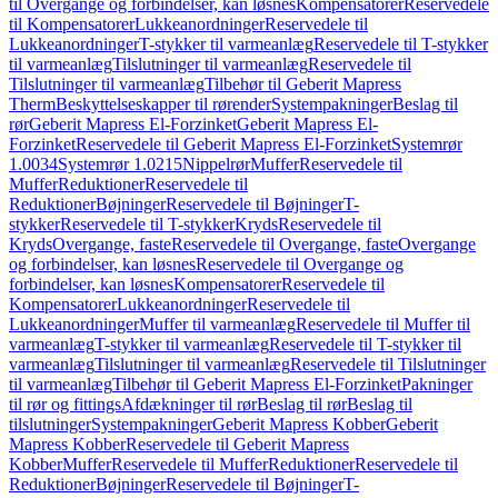
til Overgange og forbindelser, kan løsnes
Kompensatorer
Reservedele
til Kompensatorer
Lukkeanordninger
Reservedele til
Lukkeanordninger
T-stykker til varmeanlæg
Reservedele til T-stykker
til varmeanlæg
Tilslutninger til varmeanlæg
Reservedele til
Tilslutninger til varmeanlæg
Tilbehør til Geberit Mapress
Therm
Beskyttelseskapper til rørender
Systempakninger
Beslag til
rør
Geberit Mapress El-Forzinket
Geberit Mapress El-
Forzinket
Reservedele til Geberit Mapress El-Forzinket
Systemrør
1.0034
Systemrør 1.0215
Nippelrør
Muffer
Reservedele til
Muffer
Reduktioner
Reservedele til
Reduktioner
Bøjninger
Reservedele til Bøjninger
T-
stykker
Reservedele til T-stykker
Kryds
Reservedele til
Kryds
Overgange, faste
Reservedele til Overgange, faste
Overgange
og forbindelser, kan løsnes
Reservedele til Overgange og
forbindelser, kan løsnes
Kompensatorer
Reservedele til
Kompensatorer
Lukkeanordninger
Reservedele til
Lukkeanordninger
Muffer til varmeanlæg
Reservedele til Muffer til
varmeanlæg
T-stykker til varmeanlæg
Reservedele til T-stykker til
varmeanlæg
Tilslutninger til varmeanlæg
Reservedele til Tilslutninger
til varmeanlæg
Tilbehør til Geberit Mapress El-Forzinket
Pakninger
til rør og fittings
Afdækninger til rør
Beslag til rør
Beslag til
tilslutninger
Systempakninger
Geberit Mapress Kobber
Geberit
Mapress Kobber
Reservedele til Geberit Mapress
Kobber
Muffer
Reservedele til Muffer
Reduktioner
Reservedele til
Reduktioner
Bøjninger
Reservedele til Bøjninger
T-