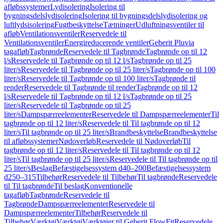
afløbssystemer
Lydisolering
Isolering til
bygningsdelslydisolering
Isolering til bygningsdelslydisolering og
luftlydsisolering
Fugtbeskyttelse
Tætninger
Udluftningsventiler til
afløb
Ventilationsventiler
Reservedele til
Ventilationsventiler
Energireducerende ventiler
Geberit Pluvia
tagafløb
Tagbrønde
Reservedele til Tagbrønde
Tagbrønde op til 12
l/s
Reservedele til Tagbrønde op til 12 l/s
Tagbrønde op til 25
liter/s
Reservedele til Tagbrønde op til 25 liter/s
Tagbrønde op til 100
liter/s
Reservedele til Tagbrønde op til 100 liter/s
Tagbrønde til
render
Reservedele til Tagbrønde til render
Tagbrønde op til 12
l/s
Reservedele til Tagbrønde op til 12 l/s
Tagbrønde op til 25
liter/s
Reservedele til Tagbrønde op til 25
liter/s
Dampspærreelementer
Reservedele til Dampspærreelementer
Til
tagbrønde op til 12 liter/s
Reservedele til Til tagbrønde op til 12
liter/s
Til tagbrønde op til 25 liter/s
Brandbeskyttelse
Brandbeskyttelse
til afløbssystemer
Nødoverløb
Reservedele til Nødoverløb
Til
tagbrønde op til 12 liter/s
Reservedele til Til tagbrønde op til 12
liter/s
Til tagbrønde op til 25 liter/s
Reservedele til Til tagbrønde op til
25 liter/s
Beslag
Befæstigelsessystem d40–200
Befæstigelsessystem
d250–315
Tilbehør
Reservedele til Tilbehør
Til tagbrønde
Reservedele
til Til tagbrønde
Til beslag
Konventionelle
tagafløb
Tagbrønde
Reservedele til
Tagbrønde
Dampspærreelementer
Reservedele til
Dampspærreelementer
Tilbehør
Reservedele til
Tilbehør
Værktøj
Værktøj
Værktøjer til Geberit FlowFit
Reservedele