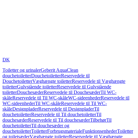
DK
Toiletter og urinaler
Geberit AquaClean
douchetoiletter
Douchetoiletter
Reservedele til
Douchetoiletter
Væghængte toiletter
Reservedele til Væghængte
toiletter
Gulvstående toiletter
Reservedele til Gulvstående
toiletter
Douchesæder
Reservedele til Douchesæder
Til WC-
skåle
Reservedele til Til WC-skåle
WC-sideenheder
Reservedele til
WC-sideenheder
Til WC-skåle
Reservedele til Til WC-
skåle
Designplader
Reservedele til Designplader
Til
douchetoiletter
Reservedele til Til douchetoiletter
Til
douchesæder
Reservedele til Til douchesæder
Tilbehør
Til
douchetoiletter
Til douchesæder og
douchetoiletter
Toiletter
Forbrugsmateriale
Funktionsenheder
Toiletter
og toiletsæder
Væghængte toiletter
Reservedele til Væghængte