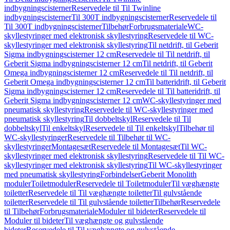
indbygningscisterner
Reservedele til Til Twinline
indbygningscisterner
Til 300T indbygningscisterner
Reservedele til
Til 300T indbygningscisterner
Tilbehør
Forbrugsmateriale
WC-
skyllestyringer med elektronisk skyllestyring
Reservedele til WC-
skyllestyringer med elektronisk skyllestyring
Til netdrift, til Geberit
Sigma indbygningscisterner 12 cm
Reservedele til Til netdrift, til
Geberit Sigma indbygningscisterner 12 cm
Til netdrift, til Geberit
Omega indbygningscisterner 12 cm
Reservedele til Til netdrift, til
Geberit Omega indbygningscisterner 12 cm
Til batteridrift, til Geberit
Sigma indbygningscisterner 12 cm
Reservedele til Til batteridrift, til
Geberit Sigma indbygningscisterner 12 cm
WC-skyllestyringer med
pneumatisk skyllestyring
Reservedele til WC-skyllestyringer med
pneumatisk skyllestyring
Til dobbeltskyl
Reservedele til Til
dobbeltskyl
Til enkeltskyl
Reservedele til Til enkeltskyl
Tilbehør til
WC-skyllestyringer
Reservedele til Tilbehør til WC-
skyllestyringer
Montagesæt
Reservedele til Montagesæt
Til WC-
skyllestyringer med elektronisk skyllestyring
Reservedele til Til WC-
skyllestyringer med elektronisk skyllestyring
Til WC-skyllestyringer
med pneumatisk skyllestyring
Forbindelser
Geberit Monolith
moduler
Toiletmoduler
Reservedele til Toiletmoduler
Til væghængte
toiletter
Reservedele til Til væghængte toiletter
Til gulvstående
toiletter
Reservedele til Til gulvstående toiletter
Tilbehør
Reservedele
til Tilbehør
Forbrugsmateriale
Moduler til bideter
Reservedele til
Moduler til bideter
Til væghængte og gulvstående
bideter
Reservedele til Til væghængte og gulvstående