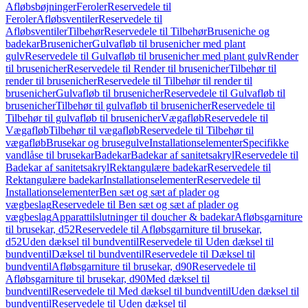
Afløbsbøjninger
Feroler
Reservedele til
Feroler
Afløbsventiler
Reservedele til
Afløbsventiler
Tilbehør
Reservedele til Tilbehør
Bruseniche og
badekar
Brusenicher
Gulvafløb til brusenicher med plant
gulv
Reservedele til Gulvafløb til brusenicher med plant gulv
Render
til brusenicher
Reservedele til Render til brusenicher
Tilbehør til
render til brusenicher
Reservedele til Tilbehør til render til
brusenicher
Gulvafløb til brusenicher
Reservedele til Gulvafløb til
brusenicher
Tilbehør til gulvafløb til brusenicher
Reservedele til
Tilbehør til gulvafløb til brusenicher
Vægafløb
Reservedele til
Vægafløb
Tilbehør til vægafløb
Reservedele til Tilbehør til
vægafløb
Brusekar og brusegulve
Installationselementer
Specifikke
vandlåse til brusekar
Badekar
Badekar af sanitetsakryl
Reservedele til
Badekar af sanitetsakryl
Rektangulære badekar
Reservedele til
Rektangulære badekar
Installationselementer
Reservedele til
Installationselementer
Ben sæt og sæt af plader og
vægbeslag
Reservedele til Ben sæt og sæt af plader og
vægbeslag
Apparattilslutninger til doucher & badekar
Afløbsgarniture
til brusekar, d52
Reservedele til Afløbsgarniture til brusekar,
d52
Uden dæksel til bundventil
Reservedele til Uden dæksel til
bundventil
Dæksel til bundventil
Reservedele til Dæksel til
bundventil
Afløbsgarniture til brusekar, d90
Reservedele til
Afløbsgarniture til brusekar, d90
Med dæksel til
bundventil
Reservedele til Med dæksel til bundventil
Uden dæksel til
bundventil
Reservedele til Uden dæksel til