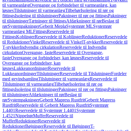
til varmeanlæg
Overgange og forbindelser til varmeanlæg, kan
løsnes
Tilslutninger til varmeanlæg
Tilbehør
Isolering til rør og
fittings
Isolering til tilslutninger
Pakninger til rør og fittings
Pakninger
til tilslutninger
Tætninger til fittings
Afdækninger til rør
Beslag til
rør
Systempakninger
Geberit Mepla
Systemrør ML
Systemrør
varmeanlæg ML
Fittings
Reservedele til
Fittings
Koblinger
Reservedele til Koblinger
Reduktioner
Reservedele
til Reduktioner
Vinkel
Reservedele til Vinkel
T-stykker
Reservedele til
T-stykker
Indvendig cirkulation
Reservedele til Indvendig
cirkulation
Overgange, faste
Reservedele til Overgange,
faste
Overgange og forbindelser, kan løsnes
Reservedele til
Overgange og forbindelser, kan
løsnes
Lukkeanordninger
Reservedele til
Lukkeanordninger
Tilslutninger
Reservedele til Tilslutninger
Fordeler
med gevindsamling
Tilslutninger til varmeanlæg
Reservedele til
Tilslutninger til varmeanlæg
Tilbehør
Isolering til rør og
fittings
Isolering til tilslutninger
Pakninger til rør og fittings
Pakninger
til tilslutninger
Afdækninger til rør
Beslag til
rør
Systempakninger
Geberit Mapress Rustfrit
Geberit Mapress
Rustfrit
Reservedele til Geberit Mapress Rustfrit
Systemrør
1.4401
Reservedele til Systemrør 1.4401
Systemrør
1.4521
Nippelrør
Muffer
Reservedele til
Muffer
Reduktioner
Reservedele til
Reduktioner
Bøjninger
Reservedele til Bøjninger
T-