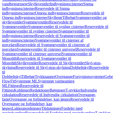
vandbegrænsere
Skylleventiler
Indbygningscisterner
Sigma
indbygningscisterner
Reservedele til Sigma
indbygningscisterner
Omega indbygningscisterner
Reservedele til
Omega indbygningscisterner
Skyllerør
Tilbehør
Svømmeventiler og
skylleventiler
Svømmeventiler
Reservedele til
Svømmeventiler
Svømmeventiler til synlige cisterner
Reservedele til
Svømmeventiler til synlige cisterner
Svømmeventiler til
indbygningscisterner
Reservedele til Svømmeventiler til
indbygningscisterner
Svømmeventiler til cisterner af
porcelæn
Reservedele til Svømmeventiler til cisterner af
porcelæn
Svømmeventiler til cisterner universel
Reservedele til
Svømmeventiler til cisterner universel
Svømmeventiler til
Monolith
Reservedele til Svømmeventiler til
Monolith
Skylleventiler
Reservedele til Skylleventiler
Skyl-stop-
skylning
Reservedele til Skyl-stop-skylning
Dobbeltskyl
Reservedele
til
Dobbeltskyl
Tilbehør
Trykknapper
Overgange
Forsyningssystemer
Geber
FlowFit
Systemrør ML
Systemrør varmeanlæg
ML
Fittings
Reservedele til
Fittings
Koblinger
Reduktioner
Bøjninger
T-stykker
Indvendig
cirkulation
Reservedele til Indvendig cirkulation
Overgange,
faste
Overgange og forbindelser, kan løsnes
Reservedele til
Overgange og forbindelser, kan
løsnes
Lukkeanordninger
Tilslutninger
Fordeler med
gevindsamling
Reservedele til Fordeler med gevindsamling
T-stykker