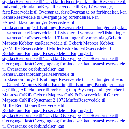
stykker
Reservedele til T-stykker
Indvendig cirkulation
Reservedele til
Indvendig cirkulation
Kryds
Reservedele til Kryds
Overgange,
faste
Reservedele til Overgange, faste
Overgange og forbindelser, kan
løsnes
Reservedele til Overgange og forbindelser, kan
løsnes
Lukkeanordninger
Reservedele til
Lukkeanordninger
Tilslutninger
Reservedele til Tilslutninger
T-stykker
til varmeanlæg
Reservedele til T-stykker til varmeanlæg
Tilslutninger
til varmeanlæg
Reservedele til Tilslutninger til varmeanlæg
Geberit
Mapress Kobber, gas
Reservedele til Geberit Mapress Kobber,
gas
Muffer
Reservedele til Muffer
Reduktioner
Reservedele til
Reduktioner
Bøjninger
Reservedele til Bøjninger
T-
stykker
Reservedele til T-stykker
Overgange, faste
Reservedele til
Overgange, faste
Overgange og forbindelser, kan løsnes
Reservedele
til Overgange og forbindelser, kan
løsnes
Lukkeanordninger
Reservedele til
Lukkeanordninger
Tilslutninger
Reservedele til Tilslutninger
Tilbehør
til Geberit Mapress Kobber
Isolering til tilslutninger
Pakninger til rør
og fittings
Afdækninger til rør
Beslag til rør
Systempakninger
Geberit
Mapress CuNiFe
Geberit Mapress CuNiFe
Reservedele til Geberit
Mapress CuNiFe
Systemrør 2.1972
Muffer
Reservedele til
Muffer
Reduktioner
Reservedele til
Reduktioner
Bøjninger
Reservedele til Bøjninger
T-
stykker
Reservedele til T-stykker
Overgange, faste
Reservedele til
Overgange, faste
Overgange og forbindelser, kan løsnes
Reservedele
til Overgange og forbindelser, kan