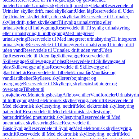
bideter
Urinaler
Urinaler, skyllet drift, med skyllekant
Reservedele til
Urinaler, skyllet drift, med skyllekant
Uden låg
Reservedele til Uden
låg
Urinaler, skyllet drift, uden skyllekant
Reservedele til Urinaler,
skyllet drift, uden skyllekant
Til synlig urinalstyring eller
urinalstyring til indbygning
Reservedele til Til synlig urinalstyring
eller urinalstyring til indbygning
Med integreret
urinalstyring
Reservedele til Med integreret urinalstyring
Til integreret
urinalstyring
Reservedele til Til integreret urinalstyring
Urinaler, drift
uden vand
Reservedele til Urinaler, drift uden vand
Uden
låg
Reservedele til Uden låg
Skillevægge
Reservedele til
Skillevægge
Skillevægge af plast
Reservedele til Skillevægge af
plast
Skillevægge af glas
Reservedele til Skillevægge af
glas
Tilbehør
Reservedele til Tilbehør
Urinallåg
Vandlåse og
vandlåstilbehør
Skyllerør, skyllerørsbøjninger og
overgange
Reservedele til Skyllerør, skyllerørsbøjninger og
overgange
Tilbehør til
sprøjtehoved
Monteringsbeslag
Afløbsventiler
Vandfordeler
Urinalstyri
til Indbygning
Med elektronisk skyllestyring, netdrift
Reservedele til
Med elektronisk skyllestyring, netdrift
Med elektronisk skyllestyring,
batteridrift
Reservedele til Med elektronisk skyllestyring,
batteridrift
Med pneumatisk skyllestyring
Reservedele til Med
pneumatisk skyllestyring
Basic
Reservedele til
Basic
Synlige
Reservedele til Synlige
Med elektronisk skyllestyring,
netdrift
Reservedele til Med elektronisk skyllestyring, netdrift
Med