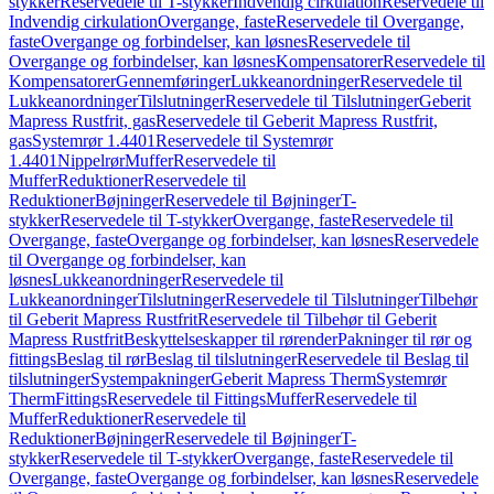
stykker
Reservedele til T-stykker
Indvendig cirkulation
Reservedele til
Indvendig cirkulation
Overgange, faste
Reservedele til Overgange,
faste
Overgange og forbindelser, kan løsnes
Reservedele til
Overgange og forbindelser, kan løsnes
Kompensatorer
Reservedele til
Kompensatorer
Gennemføringer
Lukkeanordninger
Reservedele til
Lukkeanordninger
Tilslutninger
Reservedele til Tilslutninger
Geberit
Mapress Rustfrit, gas
Reservedele til Geberit Mapress Rustfrit,
gas
Systemrør 1.4401
Reservedele til Systemrør
1.4401
Nippelrør
Muffer
Reservedele til
Muffer
Reduktioner
Reservedele til
Reduktioner
Bøjninger
Reservedele til Bøjninger
T-
stykker
Reservedele til T-stykker
Overgange, faste
Reservedele til
Overgange, faste
Overgange og forbindelser, kan løsnes
Reservedele
til Overgange og forbindelser, kan
løsnes
Lukkeanordninger
Reservedele til
Lukkeanordninger
Tilslutninger
Reservedele til Tilslutninger
Tilbehør
til Geberit Mapress Rustfrit
Reservedele til Tilbehør til Geberit
Mapress Rustfrit
Beskyttelseskapper til rørender
Pakninger til rør og
fittings
Beslag til rør
Beslag til tilslutninger
Reservedele til Beslag til
tilslutninger
Systempakninger
Geberit Mapress Therm
Systemrør
Therm
Fittings
Reservedele til Fittings
Muffer
Reservedele til
Muffer
Reduktioner
Reservedele til
Reduktioner
Bøjninger
Reservedele til Bøjninger
T-
stykker
Reservedele til T-stykker
Overgange, faste
Reservedele til
Overgange, faste
Overgange og forbindelser, kan løsnes
Reservedele