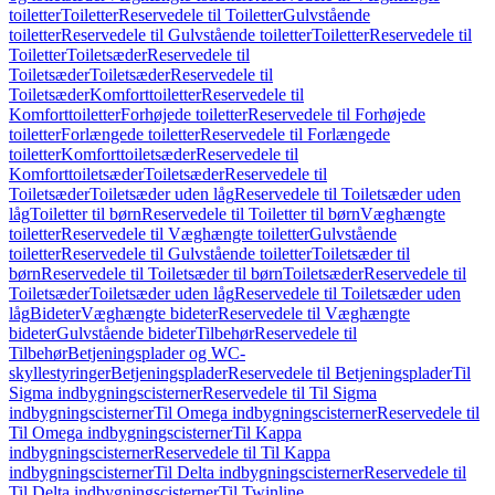
toiletter
Toiletter
Reservedele til Toiletter
Gulvstående
toiletter
Reservedele til Gulvstående toiletter
Toiletter
Reservedele til
Toiletter
Toiletsæder
Reservedele til
Toiletsæder
Toiletsæder
Reservedele til
Toiletsæder
Komforttoiletter
Reservedele til
Komforttoiletter
Forhøjede toiletter
Reservedele til Forhøjede
toiletter
Forlængede toiletter
Reservedele til Forlængede
toiletter
Komforttoiletsæder
Reservedele til
Komforttoiletsæder
Toiletsæder
Reservedele til
Toiletsæder
Toiletsæder uden låg
Reservedele til Toiletsæder uden
låg
Toiletter til børn
Reservedele til Toiletter til børn
Væghængte
toiletter
Reservedele til Væghængte toiletter
Gulvstående
toiletter
Reservedele til Gulvstående toiletter
Toiletsæder til
børn
Reservedele til Toiletsæder til børn
Toiletsæder
Reservedele til
Toiletsæder
Toiletsæder uden låg
Reservedele til Toiletsæder uden
låg
Bideter
Væghængte bideter
Reservedele til Væghængte
bideter
Gulvstående bideter
Tilbehør
Reservedele til
Tilbehør
Betjeningsplader og WC-
skyllestyringer
Betjeningsplader
Reservedele til Betjeningsplader
Til
Sigma indbygningscisterner
Reservedele til Til Sigma
indbygningscisterner
Til Omega indbygningscisterner
Reservedele til
Til Omega indbygningscisterner
Til Kappa
indbygningscisterner
Reservedele til Til Kappa
indbygningscisterner
Til Delta indbygningscisterner
Reservedele til
Til Delta indbygningscisterner
Til Twinline