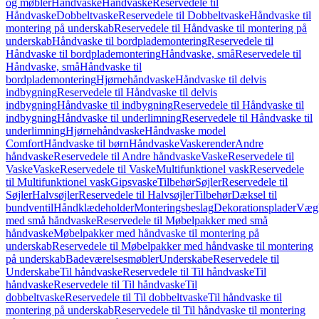
og møbler
Håndvaske
Håndvaske
Reservedele til
Håndvaske
Dobbeltvaske
Reservedele til Dobbeltvaske
Håndvaske til
montering på underskab
Reservedele til Håndvaske til montering på
underskab
Håndvaske til bordplademontering
Reservedele til
Håndvaske til bordplademontering
Håndvaske, små
Reservedele til
Håndvaske, små
Håndvaske til
bordplademontering
Hjørnehåndvaske
Håndvaske til delvis
indbygning
Reservedele til Håndvaske til delvis
indbygning
Håndvaske til indbygning
Reservedele til Håndvaske til
indbygning
Håndvaske til underlimning
Reservedele til Håndvaske til
underlimning
Hjørnehåndvaske
Håndvaske model
Comfort
Håndvaske til børn
Håndvaske
Vaskerender
Andre
håndvaske
Reservedele til Andre håndvaske
Vaske
Reservedele til
Vaske
Vaske
Reservedele til Vaske
Multifunktionel vask
Reservedele
til Multifunktionel vask
Gipsvaske
Tilbehør
Søjler
Reservedele til
Søjler
Halvsøjler
Reservedele til Halvsøjler
Tilbehør
Dæksel til
bundventil
Håndklædeholder
Monteringsbeslag
Dekorationsplader
Vægh
med små håndvaske
Reservedele til Møbelpakker med små
håndvaske
Møbelpakker med håndvaske til montering på
underskab
Reservedele til Møbelpakker med håndvaske til montering
på underskab
Badeværelsesmøbler
Underskabe
Reservedele til
Underskabe
Til håndvaske
Reservedele til Til håndvaske
Til
håndvaske
Reservedele til Til håndvaske
Til
dobbeltvaske
Reservedele til Til dobbeltvaske
Til håndvaske til
montering på underskab
Reservedele til Til håndvaske til montering