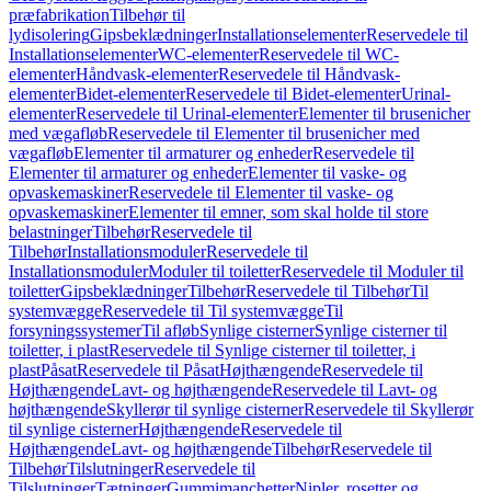
præfabrikation
Tilbehør til
lydisolering
Gipsbeklædninger
Installationselementer
Reservedele til
Installationselementer
WC-elementer
Reservedele til WC-
elementer
Håndvask-elementer
Reservedele til Håndvask-
elementer
Bidet-elementer
Reservedele til Bidet-elementer
Urinal-
elementer
Reservedele til Urinal-elementer
Elementer til brusenicher
med vægafløb
Reservedele til Elementer til brusenicher med
vægafløb
Elementer til armaturer og enheder
Reservedele til
Elementer til armaturer og enheder
Elementer til vaske- og
opvaskemaskiner
Reservedele til Elementer til vaske- og
opvaskemaskiner
Elementer til emner, som skal holde til store
belastninger
Tilbehør
Reservedele til
Tilbehør
Installationsmoduler
Reservedele til
Installationsmoduler
Moduler til toiletter
Reservedele til Moduler til
toiletter
Gipsbeklædninger
Tilbehør
Reservedele til Tilbehør
Til
systemvægge
Reservedele til Til systemvægge
Til
forsyningssystemer
Til afløb
Synlige cisterner
Synlige cisterner til
toiletter, i plast
Reservedele til Synlige cisterner til toiletter, i
plast
Påsat
Reservedele til Påsat
Højthængende
Reservedele til
Højthængende
Lavt- og højthængende
Reservedele til Lavt- og
højthængende
Skyllerør til synlige cisterner
Reservedele til Skyllerør
til synlige cisterner
Højthængende
Reservedele til
Højthængende
Lavt- og højthængende
Tilbehør
Reservedele til
Tilbehør
Tilslutninger
Reservedele til
Tilslutninger
Tætninger
Gummimanchetter
Nipler, rosetter og