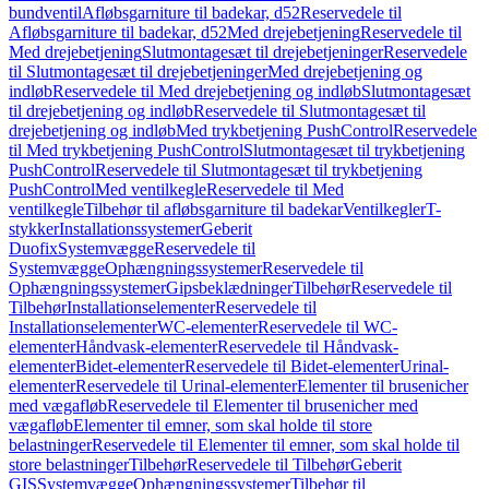
bundventil
Afløbsgarniture til badekar, d52
Reservedele til
Afløbsgarniture til badekar, d52
Med drejebetjening
Reservedele til
Med drejebetjening
Slutmontagesæt til drejebetjeninger
Reservedele
til Slutmontagesæt til drejebetjeninger
Med drejebetjening og
indløb
Reservedele til Med drejebetjening og indløb
Slutmontagesæt
til drejebetjening og indløb
Reservedele til Slutmontagesæt til
drejebetjening og indløb
Med trykbetjening PushControl
Reservedele
til Med trykbetjening PushControl
Slutmontagesæt til trykbetjening
PushControl
Reservedele til Slutmontagesæt til trykbetjening
PushControl
Med ventilkegle
Reservedele til Med
ventilkegle
Tilbehør til afløbsgarniture til badekar
Ventilkegler
T-
stykker
Installationssystemer
Geberit
Duofix
Systemvægge
Reservedele til
Systemvægge
Ophængningssystemer
Reservedele til
Ophængningssystemer
Gipsbeklædninger
Tilbehør
Reservedele til
Tilbehør
Installationselementer
Reservedele til
Installationselementer
WC-elementer
Reservedele til WC-
elementer
Håndvask-elementer
Reservedele til Håndvask-
elementer
Bidet-elementer
Reservedele til Bidet-elementer
Urinal-
elementer
Reservedele til Urinal-elementer
Elementer til brusenicher
med vægafløb
Reservedele til Elementer til brusenicher med
vægafløb
Elementer til emner, som skal holde til store
belastninger
Reservedele til Elementer til emner, som skal holde til
store belastninger
Tilbehør
Reservedele til Tilbehør
Geberit
GIS
Systemvægge
Ophængningssystemer
Tilbehør til