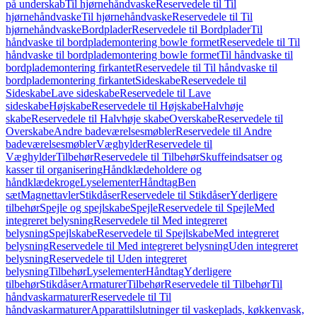
på underskab
Til hjørnehåndvaske
Reservedele til Til
hjørnehåndvaske
Til hjørnehåndvaske
Reservedele til Til
hjørnehåndvaske
Bordplader
Reservedele til Bordplader
Til
håndvaske til bordplademontering bowle formet
Reservedele til Til
håndvaske til bordplademontering bowle formet
Til håndvaske til
bordplademontering firkantet
Reservedele til Til håndvaske til
bordplademontering firkantet
Sideskabe
Reservedele til
Sideskabe
Lave sideskabe
Reservedele til Lave
sideskabe
Højskabe
Reservedele til Højskabe
Halvhøje
skabe
Reservedele til Halvhøje skabe
Overskabe
Reservedele til
Overskabe
Andre badeværelsesmøbler
Reservedele til Andre
badeværelsesmøbler
Væghylder
Reservedele til
Væghylder
Tilbehør
Reservedele til Tilbehør
Skuffeindsatser og
kasser til organisering
Håndklædeholdere og
håndklædekroge
Lyselementer
Håndtag
Ben
sæt
Magnettavler
Stikdåser
Reservedele til Stikdåser
Yderligere
tilbehør
Spejle og spejlskabe
Spejle
Reservedele til Spejle
Med
integreret belysning
Reservedele til Med integreret
belysning
Spejlskabe
Reservedele til Spejlskabe
Med integreret
belysning
Reservedele til Med integreret belysning
Uden integreret
belysning
Reservedele til Uden integreret
belysning
Tilbehør
Lyselementer
Håndtag
Yderligere
tilbehør
Stikdåser
Armaturer
Tilbehør
Reservedele til Tilbehør
Til
håndvaskarmaturer
Reservedele til Til
håndvaskarmaturer
Apparattilslutninger til vaskeplads, køkkenvask,