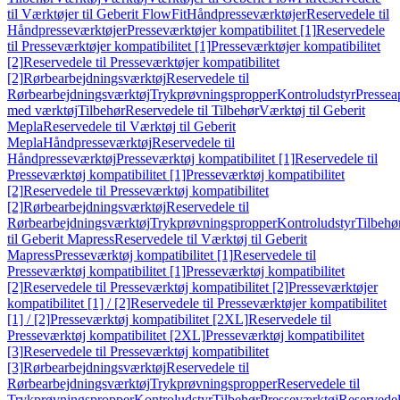
til Værktøjer til Geberit FlowFit
Håndpresseværktøjer
Reservedele til
Håndpresseværktøjer
Presseværktøjer kompatibilitet [1]
Reservedele
til Presseværktøjer kompatibilitet [1]
Presseværktøjer kompatibilitet
[2]
Reservedele til Presseværktøjer kompatibilitet
[2]
Rørbearbejdningsværktøj
Reservedele til
Rørbearbejdningsværktøj
Trykprøvningspropper
Kontroludstyr
Pressea
med værktøj
Tilbehør
Reservedele til Tilbehør
Værktøj til Geberit
Mepla
Reservedele til Værktøj til Geberit
Mepla
Håndpresseværktøj
Reservedele til
Håndpresseværktøj
Presseværktøj kompatibilitet [1]
Reservedele til
Presseværktøj kompatibilitet [1]
Presseværktøj kompatibilitet
[2]
Reservedele til Presseværktøj kompatibilitet
[2]
Rørbearbejdningsværktøj
Reservedele til
Rørbearbejdningsværktøj
Trykprøvningspropper
Kontroludstyr
Tilbehø
til Geberit Mapress
Reservedele til Værktøj til Geberit
Mapress
Presseværktøj kompatibilitet [1]
Reservedele til
Presseværktøj kompatibilitet [1]
Presseværktøj kompatibilitet
[2]
Reservedele til Presseværktøj kompatibilitet [2]
Presseværktøjer
kompatibilitet [1] / [2]
Reservedele til Presseværktøjer kompatibilitet
[1] / [2]
Presseværktøj kompatibilitet [2XL]
Reservedele til
Presseværktøj kompatibilitet [2XL]
Presseværktøj kompatibilitet
[3]
Reservedele til Presseværktøj kompatibilitet
[3]
Rørbearbejdningsværktøj
Reservedele til
Rørbearbejdningsværktøj
Trykprøvningspropper
Reservedele til
Trykprøvningspropper
Kontroludstyr
Tilbehør
Presseværktøj
Reservede