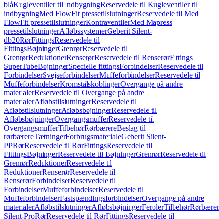
blå
Kugleventiler til indbygning
Reservedele til Kugleventiler til
indbygning
Med FlowFit pressetilslutninger
Reservedele til Med
FlowFit pressetilslutninger
Kontraventiler
Med Mapress
pressetilslutninger
Afløbssystemer
Geberit Silent-
db20
Rør
Fittings
Reservedele til
Fittings
Bøjninger
Grenrør
Reservedele til
Grenrør
Reduktioner
Renserør
Reservedele til Renserør
Fittings
SuperTube
Bøjninger
Specielle fittings
Forbindelser
Reservedele til
Forbindelser
Svejseforbindelser
Muffeforbindelser
Reservedele til
Muffeforbindelser
Kromstålskoblinger
Overgange på andre
materialer
Reservedele til Overgange på andre
materialer
Afløbstilslutninger
Reservedele til
Afløbstilslutninger
Afløbsbøjninger
Reservedele til
Afløbsbøjninger
Overgangsmuffer
Reservedele til
Overgangsmuffer
Tilbehør
Rørbærere
Beslag til
rørbærere
Tætninger
Forbrugsmateriale
Geberit Silent-
PP
Rør
Reservedele til Rør
Fittings
Reservedele til
Fittings
Bøjninger
Reservedele til Bøjninger
Grenrør
Reservedele til
Grenrør
Reduktioner
Reservedele til
Reduktioner
Renserør
Reservedele til
Renserør
Forbindelser
Reservedele til
Forbindelser
Muffeforbindelser
Reservedele til
Muffeforbindelser
Fastspændingsforbindelser
Overgange på andre
materialer
Afløbstilslutninger
Afløbsbøjninger
Feroler
Tilbehør
Rørbærer
Silent-Pro
Rør
Reservedele til Rør
Fittings
Reservedele til