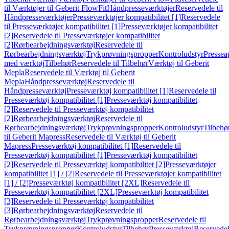
til Værktøjer til Geberit FlowFit
Håndpresseværktøjer
Reservedele til
Håndpresseværktøjer
Presseværktøjer kompatibilitet [1]
Reservedele
til Presseværktøjer kompatibilitet [1]
Presseværktøjer kompatibilitet
[2]
Reservedele til Presseværktøjer kompatibilitet
[2]
Rørbearbejdningsværktøj
Reservedele til
Rørbearbejdningsværktøj
Trykprøvningspropper
Kontroludstyr
Pressea
med værktøj
Tilbehør
Reservedele til Tilbehør
Værktøj til Geberit
Mepla
Reservedele til Værktøj til Geberit
Mepla
Håndpresseværktøj
Reservedele til
Håndpresseværktøj
Presseværktøj kompatibilitet [1]
Reservedele til
Presseværktøj kompatibilitet [1]
Presseværktøj kompatibilitet
[2]
Reservedele til Presseværktøj kompatibilitet
[2]
Rørbearbejdningsværktøj
Reservedele til
Rørbearbejdningsværktøj
Trykprøvningspropper
Kontroludstyr
Tilbehø
til Geberit Mapress
Reservedele til Værktøj til Geberit
Mapress
Presseværktøj kompatibilitet [1]
Reservedele til
Presseværktøj kompatibilitet [1]
Presseværktøj kompatibilitet
[2]
Reservedele til Presseværktøj kompatibilitet [2]
Presseværktøjer
kompatibilitet [1] / [2]
Reservedele til Presseværktøjer kompatibilitet
[1] / [2]
Presseværktøj kompatibilitet [2XL]
Reservedele til
Presseværktøj kompatibilitet [2XL]
Presseværktøj kompatibilitet
[3]
Reservedele til Presseværktøj kompatibilitet
[3]
Rørbearbejdningsværktøj
Reservedele til
Rørbearbejdningsværktøj
Trykprøvningspropper
Reservedele til
Trykprøvningspropper
Kontroludstyr
Tilbehør
Presseværktøj
Reservede