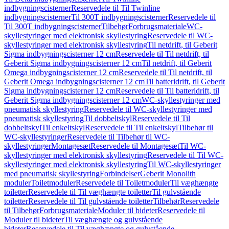
indbygningscisterner
Reservedele til Til Twinline
indbygningscisterner
Til 300T indbygningscisterner
Reservedele til
Til 300T indbygningscisterner
Tilbehør
Forbrugsmateriale
WC-
skyllestyringer med elektronisk skyllestyring
Reservedele til WC-
skyllestyringer med elektronisk skyllestyring
Til netdrift, til Geberit
Sigma indbygningscisterner 12 cm
Reservedele til Til netdrift, til
Geberit Sigma indbygningscisterner 12 cm
Til netdrift, til Geberit
Omega indbygningscisterner 12 cm
Reservedele til Til netdrift, til
Geberit Omega indbygningscisterner 12 cm
Til batteridrift, til Geberit
Sigma indbygningscisterner 12 cm
Reservedele til Til batteridrift, til
Geberit Sigma indbygningscisterner 12 cm
WC-skyllestyringer med
pneumatisk skyllestyring
Reservedele til WC-skyllestyringer med
pneumatisk skyllestyring
Til dobbeltskyl
Reservedele til Til
dobbeltskyl
Til enkeltskyl
Reservedele til Til enkeltskyl
Tilbehør til
WC-skyllestyringer
Reservedele til Tilbehør til WC-
skyllestyringer
Montagesæt
Reservedele til Montagesæt
Til WC-
skyllestyringer med elektronisk skyllestyring
Reservedele til Til WC-
skyllestyringer med elektronisk skyllestyring
Til WC-skyllestyringer
med pneumatisk skyllestyring
Forbindelser
Geberit Monolith
moduler
Toiletmoduler
Reservedele til Toiletmoduler
Til væghængte
toiletter
Reservedele til Til væghængte toiletter
Til gulvstående
toiletter
Reservedele til Til gulvstående toiletter
Tilbehør
Reservedele
til Tilbehør
Forbrugsmateriale
Moduler til bideter
Reservedele til
Moduler til bideter
Til væghængte og gulvstående
bideter
Reservedele til Til væghængte og gulvstående