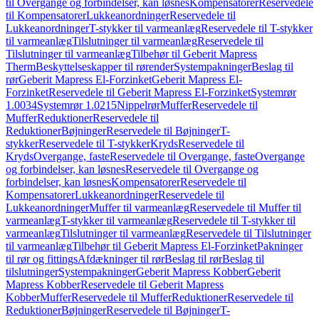
til Overgange og forbindelser, kan løsnes
Kompensatorer
Reservedele
til Kompensatorer
Lukkeanordninger
Reservedele til
Lukkeanordninger
T-stykker til varmeanlæg
Reservedele til T-stykker
til varmeanlæg
Tilslutninger til varmeanlæg
Reservedele til
Tilslutninger til varmeanlæg
Tilbehør til Geberit Mapress
Therm
Beskyttelseskapper til rørender
Systempakninger
Beslag til
rør
Geberit Mapress El-Forzinket
Geberit Mapress El-
Forzinket
Reservedele til Geberit Mapress El-Forzinket
Systemrør
1.0034
Systemrør 1.0215
Nippelrør
Muffer
Reservedele til
Muffer
Reduktioner
Reservedele til
Reduktioner
Bøjninger
Reservedele til Bøjninger
T-
stykker
Reservedele til T-stykker
Kryds
Reservedele til
Kryds
Overgange, faste
Reservedele til Overgange, faste
Overgange
og forbindelser, kan løsnes
Reservedele til Overgange og
forbindelser, kan løsnes
Kompensatorer
Reservedele til
Kompensatorer
Lukkeanordninger
Reservedele til
Lukkeanordninger
Muffer til varmeanlæg
Reservedele til Muffer til
varmeanlæg
T-stykker til varmeanlæg
Reservedele til T-stykker til
varmeanlæg
Tilslutninger til varmeanlæg
Reservedele til Tilslutninger
til varmeanlæg
Tilbehør til Geberit Mapress El-Forzinket
Pakninger
til rør og fittings
Afdækninger til rør
Beslag til rør
Beslag til
tilslutninger
Systempakninger
Geberit Mapress Kobber
Geberit
Mapress Kobber
Reservedele til Geberit Mapress
Kobber
Muffer
Reservedele til Muffer
Reduktioner
Reservedele til
Reduktioner
Bøjninger
Reservedele til Bøjninger
T-