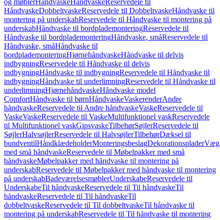
og møbler
Håndvaske
Håndvaske
Reservedele til
Håndvaske
Dobbeltvaske
Reservedele til Dobbeltvaske
Håndvaske til
montering på underskab
Reservedele til Håndvaske til montering på
underskab
Håndvaske til bordplademontering
Reservedele til
Håndvaske til bordplademontering
Håndvaske, små
Reservedele til
Håndvaske, små
Håndvaske til
bordplademontering
Hjørnehåndvaske
Håndvaske til delvis
indbygning
Reservedele til Håndvaske til delvis
indbygning
Håndvaske til indbygning
Reservedele til Håndvaske til
indbygning
Håndvaske til underlimning
Reservedele til Håndvaske til
underlimning
Hjørnehåndvaske
Håndvaske model
Comfort
Håndvaske til børn
Håndvaske
Vaskerender
Andre
håndvaske
Reservedele til Andre håndvaske
Vaske
Reservedele til
Vaske
Vaske
Reservedele til Vaske
Multifunktionel vask
Reservedele
til Multifunktionel vask
Gipsvaske
Tilbehør
Søjler
Reservedele til
Søjler
Halvsøjler
Reservedele til Halvsøjler
Tilbehør
Dæksel til
bundventil
Håndklædeholder
Monteringsbeslag
Dekorationsplader
Vægh
med små håndvaske
Reservedele til Møbelpakker med små
håndvaske
Møbelpakker med håndvaske til montering på
underskab
Reservedele til Møbelpakker med håndvaske til montering
på underskab
Badeværelsesmøbler
Underskabe
Reservedele til
Underskabe
Til håndvaske
Reservedele til Til håndvaske
Til
håndvaske
Reservedele til Til håndvaske
Til
dobbeltvaske
Reservedele til Til dobbeltvaske
Til håndvaske til
montering på underskab
Reservedele til Til håndvaske til montering