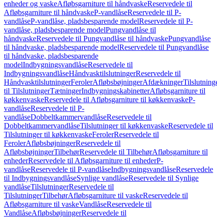
enheder og vaske
Afløbsgarniture til håndvaske
Reservedele til
Afløbsgarniture til håndvaske
P-vandlåse
Reservedele til P-
vandlåse
P-vandlåse, pladsbesparende model
Reservedele til P-
vandlåse, pladsbesparende model
Pungvandlåse til
håndvaske
Reservedele til Pungvandlåse til håndvaske
Pungvandlåse
til håndvaske, pladsbesparende model
Reservedele til Pungvandlåse
til håndvaske, pladsbesparende
model
Indbygningsvandlåse
Reservedele til
Indbygningsvandlåse
Håndvasktilslutninger
Reservedele til
Håndvasktilslutninger
Feroler
Afløbsbøjninger
Afdækninger
Tilslutning
til Tilslutninger
Tætninger
Indbygningskabinetter
Afløbsgarniture til
køkkenvaske
Reservedele til Afløbsgarniture til køkkenvaske
P-
vandlåse
Reservedele til P-
vandlåse
Dobbeltkammervandlåse
Reservedele til
Dobbeltkammervandlåse
Tilslutninger til køkkenvaske
Reservedele til
Tilslutninger til køkkenvaske
Feroler
Reservedele til
Feroler
Afløbsbøjninger
Reservedele til
Afløbsbøjninger
Tilbehør
Reservedele til Tilbehør
Afløbsgarniture til
enheder
Reservedele til Afløbsgarniture til enheder
P-
vandlåse
Reservedele til P-vandlåse
Indbygningsvandlåse
Reservedele
til Indbygningsvandlåse
Synlige vandlåse
Reservedele til Synlige
vandlåse
Tilslutninger
Reservedele til
Tilslutninger
Tilbehør
Afløbsgarniture til vaske
Reservedele til
Afløbsgarniture til vaske
Vandlåse
Reservedele til
Vandlåse
Afløbsbøjninger
Reservedele til