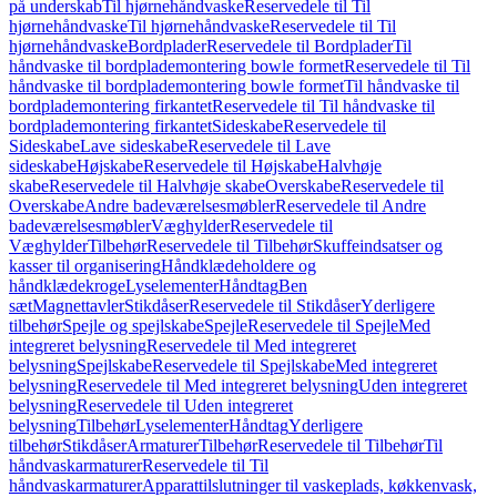
på underskab
Til hjørnehåndvaske
Reservedele til Til
hjørnehåndvaske
Til hjørnehåndvaske
Reservedele til Til
hjørnehåndvaske
Bordplader
Reservedele til Bordplader
Til
håndvaske til bordplademontering bowle formet
Reservedele til Til
håndvaske til bordplademontering bowle formet
Til håndvaske til
bordplademontering firkantet
Reservedele til Til håndvaske til
bordplademontering firkantet
Sideskabe
Reservedele til
Sideskabe
Lave sideskabe
Reservedele til Lave
sideskabe
Højskabe
Reservedele til Højskabe
Halvhøje
skabe
Reservedele til Halvhøje skabe
Overskabe
Reservedele til
Overskabe
Andre badeværelsesmøbler
Reservedele til Andre
badeværelsesmøbler
Væghylder
Reservedele til
Væghylder
Tilbehør
Reservedele til Tilbehør
Skuffeindsatser og
kasser til organisering
Håndklædeholdere og
håndklædekroge
Lyselementer
Håndtag
Ben
sæt
Magnettavler
Stikdåser
Reservedele til Stikdåser
Yderligere
tilbehør
Spejle og spejlskabe
Spejle
Reservedele til Spejle
Med
integreret belysning
Reservedele til Med integreret
belysning
Spejlskabe
Reservedele til Spejlskabe
Med integreret
belysning
Reservedele til Med integreret belysning
Uden integreret
belysning
Reservedele til Uden integreret
belysning
Tilbehør
Lyselementer
Håndtag
Yderligere
tilbehør
Stikdåser
Armaturer
Tilbehør
Reservedele til Tilbehør
Til
håndvaskarmaturer
Reservedele til Til
håndvaskarmaturer
Apparattilslutninger til vaskeplads, køkkenvask,