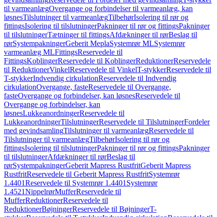
til varmeanlæg
Overgange og forbindelser til varmeanlæg, kan
løsnes
Tilslutninger til varmeanlæg
Tilbehør
Isolering til rør og
fittings
Isolering til tilslutninger
Pakninger til rør og fittings
Pakninger
til tilslutninger
Tætninger til fittings
Afdækninger til rør
Beslag til
rør
Systempakninger
Geberit Mepla
Systemrør ML
Systemrør
varmeanlæg ML
Fittings
Reservedele til
Fittings
Koblinger
Reservedele til Koblinger
Reduktioner
Reservedele
til Reduktioner
Vinkel
Reservedele til Vinkel
T-stykker
Reservedele til
T-stykker
Indvendig cirkulation
Reservedele til Indvendig
cirkulation
Overgange, faste
Reservedele til Overgange,
faste
Overgange og forbindelser, kan løsnes
Reservedele til
Overgange og forbindelser, kan
løsnes
Lukkeanordninger
Reservedele til
Lukkeanordninger
Tilslutninger
Reservedele til Tilslutninger
Fordeler
med gevindsamling
Tilslutninger til varmeanlæg
Reservedele til
Tilslutninger til varmeanlæg
Tilbehør
Isolering til rør og
fittings
Isolering til tilslutninger
Pakninger til rør og fittings
Pakninger
til tilslutninger
Afdækninger til rør
Beslag til
rør
Systempakninger
Geberit Mapress Rustfrit
Geberit Mapress
Rustfrit
Reservedele til Geberit Mapress Rustfrit
Systemrør
1.4401
Reservedele til Systemrør 1.4401
Systemrør
1.4521
Nippelrør
Muffer
Reservedele til
Muffer
Reduktioner
Reservedele til
Reduktioner
Bøjninger
Reservedele til Bøjninger
T-