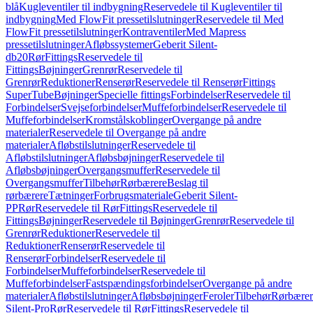
blå
Kugleventiler til indbygning
Reservedele til Kugleventiler til
indbygning
Med FlowFit pressetilslutninger
Reservedele til Med
FlowFit pressetilslutninger
Kontraventiler
Med Mapress
pressetilslutninger
Afløbssystemer
Geberit Silent-
db20
Rør
Fittings
Reservedele til
Fittings
Bøjninger
Grenrør
Reservedele til
Grenrør
Reduktioner
Renserør
Reservedele til Renserør
Fittings
SuperTube
Bøjninger
Specielle fittings
Forbindelser
Reservedele til
Forbindelser
Svejseforbindelser
Muffeforbindelser
Reservedele til
Muffeforbindelser
Kromstålskoblinger
Overgange på andre
materialer
Reservedele til Overgange på andre
materialer
Afløbstilslutninger
Reservedele til
Afløbstilslutninger
Afløbsbøjninger
Reservedele til
Afløbsbøjninger
Overgangsmuffer
Reservedele til
Overgangsmuffer
Tilbehør
Rørbærere
Beslag til
rørbærere
Tætninger
Forbrugsmateriale
Geberit Silent-
PP
Rør
Reservedele til Rør
Fittings
Reservedele til
Fittings
Bøjninger
Reservedele til Bøjninger
Grenrør
Reservedele til
Grenrør
Reduktioner
Reservedele til
Reduktioner
Renserør
Reservedele til
Renserør
Forbindelser
Reservedele til
Forbindelser
Muffeforbindelser
Reservedele til
Muffeforbindelser
Fastspændingsforbindelser
Overgange på andre
materialer
Afløbstilslutninger
Afløbsbøjninger
Feroler
Tilbehør
Rørbærer
Silent-Pro
Rør
Reservedele til Rør
Fittings
Reservedele til