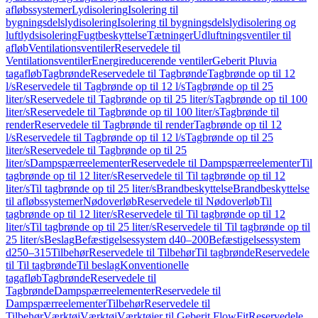
afløbssystemer
Lydisolering
Isolering til
bygningsdelslydisolering
Isolering til bygningsdelslydisolering og
luftlydsisolering
Fugtbeskyttelse
Tætninger
Udluftningsventiler til
afløb
Ventilationsventiler
Reservedele til
Ventilationsventiler
Energireducerende ventiler
Geberit Pluvia
tagafløb
Tagbrønde
Reservedele til Tagbrønde
Tagbrønde op til 12
l/s
Reservedele til Tagbrønde op til 12 l/s
Tagbrønde op til 25
liter/s
Reservedele til Tagbrønde op til 25 liter/s
Tagbrønde op til 100
liter/s
Reservedele til Tagbrønde op til 100 liter/s
Tagbrønde til
render
Reservedele til Tagbrønde til render
Tagbrønde op til 12
l/s
Reservedele til Tagbrønde op til 12 l/s
Tagbrønde op til 25
liter/s
Reservedele til Tagbrønde op til 25
liter/s
Dampspærreelementer
Reservedele til Dampspærreelementer
Til
tagbrønde op til 12 liter/s
Reservedele til Til tagbrønde op til 12
liter/s
Til tagbrønde op til 25 liter/s
Brandbeskyttelse
Brandbeskyttelse
til afløbssystemer
Nødoverløb
Reservedele til Nødoverløb
Til
tagbrønde op til 12 liter/s
Reservedele til Til tagbrønde op til 12
liter/s
Til tagbrønde op til 25 liter/s
Reservedele til Til tagbrønde op til
25 liter/s
Beslag
Befæstigelsessystem d40–200
Befæstigelsessystem
d250–315
Tilbehør
Reservedele til Tilbehør
Til tagbrønde
Reservedele
til Til tagbrønde
Til beslag
Konventionelle
tagafløb
Tagbrønde
Reservedele til
Tagbrønde
Dampspærreelementer
Reservedele til
Dampspærreelementer
Tilbehør
Reservedele til
Tilbehør
Værktøj
Værktøj
Værktøjer til Geberit FlowFit
Reservedele