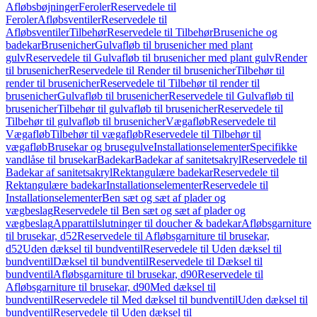
Afløbsbøjninger
Feroler
Reservedele til
Feroler
Afløbsventiler
Reservedele til
Afløbsventiler
Tilbehør
Reservedele til Tilbehør
Bruseniche og
badekar
Brusenicher
Gulvafløb til brusenicher med plant
gulv
Reservedele til Gulvafløb til brusenicher med plant gulv
Render
til brusenicher
Reservedele til Render til brusenicher
Tilbehør til
render til brusenicher
Reservedele til Tilbehør til render til
brusenicher
Gulvafløb til brusenicher
Reservedele til Gulvafløb til
brusenicher
Tilbehør til gulvafløb til brusenicher
Reservedele til
Tilbehør til gulvafløb til brusenicher
Vægafløb
Reservedele til
Vægafløb
Tilbehør til vægafløb
Reservedele til Tilbehør til
vægafløb
Brusekar og brusegulve
Installationselementer
Specifikke
vandlåse til brusekar
Badekar
Badekar af sanitetsakryl
Reservedele til
Badekar af sanitetsakryl
Rektangulære badekar
Reservedele til
Rektangulære badekar
Installationselementer
Reservedele til
Installationselementer
Ben sæt og sæt af plader og
vægbeslag
Reservedele til Ben sæt og sæt af plader og
vægbeslag
Apparattilslutninger til doucher & badekar
Afløbsgarniture
til brusekar, d52
Reservedele til Afløbsgarniture til brusekar,
d52
Uden dæksel til bundventil
Reservedele til Uden dæksel til
bundventil
Dæksel til bundventil
Reservedele til Dæksel til
bundventil
Afløbsgarniture til brusekar, d90
Reservedele til
Afløbsgarniture til brusekar, d90
Med dæksel til
bundventil
Reservedele til Med dæksel til bundventil
Uden dæksel til
bundventil
Reservedele til Uden dæksel til