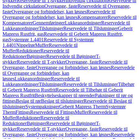
stykker
Reservedele til T-stykker
Indvendig cirkulation
Reservedele til
Indvendig cirkulation
Overgange, faste
Reservedele til Overgange,
faste
Overgange og forbindelser, kan løsnes
Reservedele til
Overgange og forbindelser, kan løsnes
Kompensatorer
Reservedele til
Kompensatorer
Gennemføringer
Lukkeanordninger
Reservedele til
Lukkeanordninger
Tilslutninger
Reservedele til Tilslutninger
Geberit
Mapress Rustfrit, gas
Reservedele til Geberit Mapress Rustfrit,
gas
Systemrør 1.4401
Reservedele til Systemrør
1.4401
Nippelrør
Muffer
Reservedele til
Muffer
Reduktioner
Reservedele til
Reduktioner
Bøjninger
Reservedele til Bøjninger
T-
stykker
Reservedele til T-stykker
Overgange, faste
Reservedele til
Overgange, faste
Overgange og forbindelser, kan løsnes
Reservedele
til Overgange og forbindelser, kan
løsnes
Lukkeanordninger
Reservedele til
Lukkeanordninger
Tilslutninger
Reservedele til Tilslutninger
Tilbehør
til Geberit Mapress Rustfrit
Reservedele til Tilbehør til Geberit
Mapress Rustfrit
Beskyttelseskapper til rørender
Pakninger til rør og
fittings
Beslag til rør
Beslag til tilslutninger
Reservedele til Beslag til
tilslutninger
Systempakninger
Geberit Mapress Therm
Systemrør
Therm
Fittings
Reservedele til Fittings
Muffer
Reservedele til
Muffer
Reduktioner
Reservedele til
Reduktioner
Bøjninger
Reservedele til Bøjninger
T-
stykker
Reservedele til T-stykker
Overgange, faste
Reservedele til
Overgange, faste
Overgange og forbindelser, kan løsnes
Reservedele