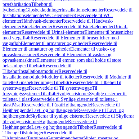
præfabrikation
Tilbehør til
lydisolering
Gipsbeklædninger
Installationselementer
Reservedele til
Installationselementer
WC-elementer
Reservedele til WC-
elementer
Håndvask-elementer
Reservedele til Håndvask-
elementer
Bidet-elementer
Reservedele til Bidet-elementer
Urinal-
elementer
Reservedele til Urinal-elementer
Elementer til brusenicher
med vægafløb
Reservedele til Elementer til brusenicher med
vægafløb
Elementer til armaturer og enheder
Reservedele til
Elementer til armaturer og enheder
Elementer til vaske- og
opvaskemaskiner
Reservedele til Elementer til vaske- og
opvaskemaskiner
Elementer til emner, som skal holde til store
belastninger
Tilbehør
Reservedele til
Tilbehør
Installationsmoduler
Reservedele til
Installationsmoduler
Moduler til toiletter
Reservedele til Moduler til
toiletter
Gipsbeklædninger
Tilbehør
Reservedele til Tilbehør
Til
systemvægge
Reservedele til Til systemvægge
Til
forsyningssystemer
Til afløb
Synlige cisterner
Synlige cisterner til
toiletter, i plast
Reservedele til Synlige cisterner til toiletter, i
plast
Påsat
Reservedele til Påsat
Højthængende
Reservedele til
Højthængende
Lavt- og højthængende
Reservedele til Lavt- og
højthængende
Skyllerør til synlige cisterner
Reservedele til Skyllerør
til synlige cisterner
Højthængende
Reservedele til
Højthængende
Lavt- og højthængende
Tilbehør
Reservedele til
Tilbehør
Tilslutninger
Reservedele til
Tilslutninger
Tætninger
Gummimanchetter
Nipler, rosetter og