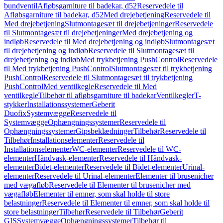
bundventil
Afløbsgarniture til badekar, d52
Reservedele til
Afløbsgarniture til badekar, d52
Med drejebetjening
Reservedele til
Med drejebetjening
Slutmontagesæt til drejebetjeninger
Reservedele
til Slutmontagesæt til drejebetjeninger
Med drejebetjening og
indløb
Reservedele til Med drejebetjening og indløb
Slutmontagesæt
til drejebetjening og indløb
Reservedele til Slutmontagesæt til
drejebetjening og indløb
Med trykbetjening PushControl
Reservedele
til Med trykbetjening PushControl
Slutmontagesæt til trykbetjening
PushControl
Reservedele til Slutmontagesæt til trykbetjening
PushControl
Med ventilkegle
Reservedele til Med
ventilkegle
Tilbehør til afløbsgarniture til badekar
Ventilkegler
T-
stykker
Installationssystemer
Geberit
Duofix
Systemvægge
Reservedele til
Systemvægge
Ophængningssystemer
Reservedele til
Ophængningssystemer
Gipsbeklædninger
Tilbehør
Reservedele til
Tilbehør
Installationselementer
Reservedele til
Installationselementer
WC-elementer
Reservedele til WC-
elementer
Håndvask-elementer
Reservedele til Håndvask-
elementer
Bidet-elementer
Reservedele til Bidet-elementer
Urinal-
elementer
Reservedele til Urinal-elementer
Elementer til brusenicher
med vægafløb
Reservedele til Elementer til brusenicher med
vægafløb
Elementer til emner, som skal holde til store
belastninger
Reservedele til Elementer til emner, som skal holde til
store belastninger
Tilbehør
Reservedele til Tilbehør
Geberit
GIS
Systemvægge
Ophængningssystemer
Tilbehør til