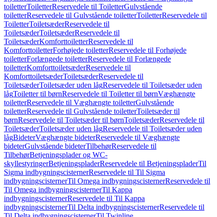
toiletter
Toiletter
Reservedele til Toiletter
Gulvstående
toiletter
Reservedele til Gulvstående toiletter
Toiletter
Reservedele til
Toiletter
Toiletsæder
Reservedele til
Toiletsæder
Toiletsæder
Reservedele til
Toiletsæder
Komforttoiletter
Reservedele til
Komforttoiletter
Forhøjede toiletter
Reservedele til Forhøjede
toiletter
Forlængede toiletter
Reservedele til Forlængede
toiletter
Komforttoiletsæder
Reservedele til
Komforttoiletsæder
Toiletsæder
Reservedele til
Toiletsæder
Toiletsæder uden låg
Reservedele til Toiletsæder uden
låg
Toiletter til børn
Reservedele til Toiletter til børn
Væghængte
toiletter
Reservedele til Væghængte toiletter
Gulvstående
toiletter
Reservedele til Gulvstående toiletter
Toiletsæder til
børn
Reservedele til Toiletsæder til børn
Toiletsæder
Reservedele til
Toiletsæder
Toiletsæder uden låg
Reservedele til Toiletsæder uden
låg
Bideter
Væghængte bideter
Reservedele til Væghængte
bideter
Gulvstående bideter
Tilbehør
Reservedele til
Tilbehør
Betjeningsplader og WC-
skyllestyringer
Betjeningsplader
Reservedele til Betjeningsplader
Til
Sigma indbygningscisterner
Reservedele til Til Sigma
indbygningscisterner
Til Omega indbygningscisterner
Reservedele til
Til Omega indbygningscisterner
Til Kappa
indbygningscisterner
Reservedele til Til Kappa
indbygningscisterner
Til Delta indbygningscisterner
Reservedele til
Til Delta indbygningscisterner
Til Twinline