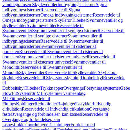
vandbegrænsere
Skylleventiler
Indbygningscisterner
Sigma
indbygningscisterner
Reservedele til Sigma
indbygningscisterner
Omega indbygningscisterner
Reservedele til
Omega indbygningscisterner
Skyllerør
Tilbehør
Svømmeventiler og
skylleventiler
Svømmeventiler
Reservedele til
Svømmeventiler
Svømmeventiler til synlige cisterner
Reservedele til
Svømmeventiler til synlige cisterner
Svømmeventiler til
indbygningscisterner
Reservedele til Svømmeventiler til
indbygningscisterner
Svømmeventiler til cisterner af
porcelæn
Reservedele til Svømmeventiler til cisterner af
porcelæn
Svømmeventiler til cisterner universel
Reservedele til
Svømmeventiler til cisterner universel
Svømmeventiler til
Monolith
Reservedele til Svømmeventiler til
Monolith
Skylleventiler
Reservedele til Skylleventiler
Skyl-stop-
skylning
Reservedele til Skyl-stop-skylning
Dobbeltskyl
Reservedele
til
Dobbeltskyl
Tilbehør
Trykknapper
Overgange
Forsyningssystemer
Geber
FlowFit
Systemrør ML
Systemrør varmeanlæg
ML
Fittings
Reservedele til
Fittings
Koblinger
Reduktioner
Bøjninger
T-stykker
Indvendig
cirkulation
Reservedele til Indvendig cirkulation
Overgange,
faste
Overgange og forbindelser, kan løsnes
Reservedele til
Overgange og forbindelser, kan
løsnes
Lukkeanordninger
Tilslutninger
Fordeler med
gevindsamling
Reservedele til Fordeler med gevindsamling
T-stykker