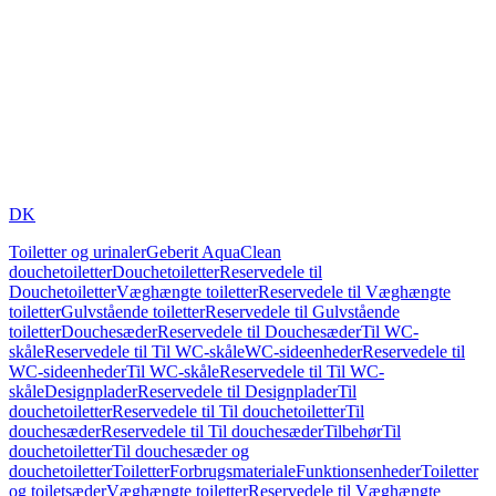
DK
Toiletter og urinaler
Geberit AquaClean
douchetoiletter
Douchetoiletter
Reservedele til
Douchetoiletter
Væghængte toiletter
Reservedele til Væghængte
toiletter
Gulvstående toiletter
Reservedele til Gulvstående
toiletter
Douchesæder
Reservedele til Douchesæder
Til WC-
skåle
Reservedele til Til WC-skåle
WC-sideenheder
Reservedele til
WC-sideenheder
Til WC-skåle
Reservedele til Til WC-
skåle
Designplader
Reservedele til Designplader
Til
douchetoiletter
Reservedele til Til douchetoiletter
Til
douchesæder
Reservedele til Til douchesæder
Tilbehør
Til
douchetoiletter
Til douchesæder og
douchetoiletter
Toiletter
Forbrugsmateriale
Funktionsenheder
Toiletter
og toiletsæder
Væghængte toiletter
Reservedele til Væghængte