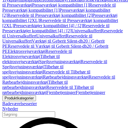
til Presseværktøj
Presseværktøj kompatibilitet [1]
Reservedele til
Presseværktøj kompatibilitet [1]
Presseværktøj kompatibilitet
[2]
Reservedele til Presseværktøj kompatibilitet [2]
Presseværktøj
kompatibilitet [2XL]
Reservedele til Presseværktøj kompatibilitet
[2XL]
Presseværktøjer kompatibilitet [4] / [2]
Reservedele til
Presseværktøjer kompatibilitet [4] / [2]
Universalkuffert
Reservedele
til Universalkuffert
Universalkuffert
Reservedele til
Universalkuffert
Værktøj til Geberit Silent-db20 / Geberit
PE
Reservedele til Værktøj til Geberit Silent-db20 / Geberit
PE
Elektrosvejseværktøj
Reservedele til
Elektrosvejseværktøj
Tilbehør til
elektrosvejseværktøj
Spejlsvejsningsværktøj
Reservedele til
Spejlsvejsningsværktøj
Tilbehør til
spejlsvejsningsværktøj
Reservedele til Tilbehør til
spejlsvejsningsværktøj
Rørbearbejdningsværktøj
Reservedele til
Rørbearbejdningsværktøj
Tilbehør til
rørbearbejdningsværktøj
Reservedele til Tilbehør til
rørbearbejdningsværktøj
Fjernbetjeninger
Fjernbetjeninger
Produktkategorier
Badeværelsesserier
Nyheder