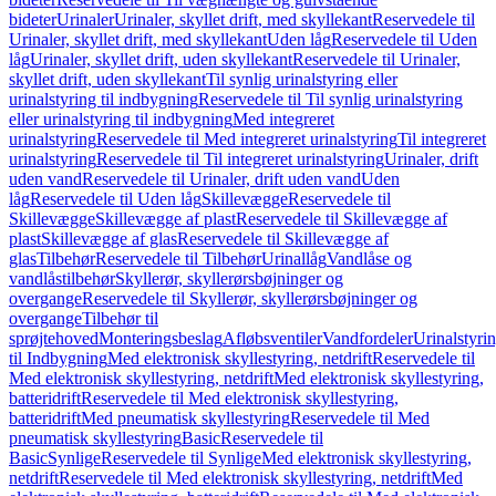
bideter
Urinaler
Urinaler, skyllet drift, med skyllekant
Reservedele til
Urinaler, skyllet drift, med skyllekant
Uden låg
Reservedele til Uden
låg
Urinaler, skyllet drift, uden skyllekant
Reservedele til Urinaler,
skyllet drift, uden skyllekant
Til synlig urinalstyring eller
urinalstyring til indbygning
Reservedele til Til synlig urinalstyring
eller urinalstyring til indbygning
Med integreret
urinalstyring
Reservedele til Med integreret urinalstyring
Til integreret
urinalstyring
Reservedele til Til integreret urinalstyring
Urinaler, drift
uden vand
Reservedele til Urinaler, drift uden vand
Uden
låg
Reservedele til Uden låg
Skillevægge
Reservedele til
Skillevægge
Skillevægge af plast
Reservedele til Skillevægge af
plast
Skillevægge af glas
Reservedele til Skillevægge af
glas
Tilbehør
Reservedele til Tilbehør
Urinallåg
Vandlåse og
vandlåstilbehør
Skyllerør, skyllerørsbøjninger og
overgange
Reservedele til Skyllerør, skyllerørsbøjninger og
overgange
Tilbehør til
sprøjtehoved
Monteringsbeslag
Afløbsventiler
Vandfordeler
Urinalstyri
til Indbygning
Med elektronisk skyllestyring, netdrift
Reservedele til
Med elektronisk skyllestyring, netdrift
Med elektronisk skyllestyring,
batteridrift
Reservedele til Med elektronisk skyllestyring,
batteridrift
Med pneumatisk skyllestyring
Reservedele til Med
pneumatisk skyllestyring
Basic
Reservedele til
Basic
Synlige
Reservedele til Synlige
Med elektronisk skyllestyring,
netdrift
Reservedele til Med elektronisk skyllestyring, netdrift
Med