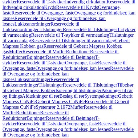
stykker
Reservedele til T-stykker
Indvendig cirkulation
Reservedele til
Indvendig cirkulation
Kryds
Reservedele til Kryds
Overgange,
faste
Reservedele til Overgange, faste
Overgange og forbindelser, kan
løsnes
Reservedele til Overgange og forbindelser, kan
løsnes
Lukkeanordninger
Reservedele til
Lukkeanordninger
Tilslutninger
Reservedele til Tilslutninger
T-stykker
til varmeanlæg
Reservedele til T-stykker til varmeanlæg
Tilslutninger
til varmeanlæg
Reservedele til Tilslutninger til varmeanlæg
Geberit
Mapress Kobber, gas
Reservedele til Geberit Mapress Kobber,
gas
Muffer
Reservedele til Muffer
Reduktioner
Reservedele til
Reduktioner
Bøjninger
Reservedele til Bøjninger
T-
stykker
Reservedele til T-stykker
Overgange, faste
Reservedele til
Overgange, faste
Overgange og forbindelser, kan løsnes
Reservedele
til Overgange og forbindelser, kan
løsnes
Lukkeanordninger
Reservedele til
Lukkeanordninger
Tilslutninger
Reservedele til Tilslutninger
Tilbehør
til Geberit Mapress Kobber
Isolering til tilslutninger
Pakninger til rør
og fittings
Afdækninger til rør
Beslag til rør
Systempakninger
Geberit
Mapress CuNiFe
Geberit Mapress CuNiFe
Reservedele til Geberit
Mapress CuNiFe
Systemrør 2.1972
Muffer
Reservedele til
Muffer
Reduktioner
Reservedele til
Reduktioner
Bøjninger
Reservedele til Bøjninger
T-
stykker
Reservedele til T-stykker
Overgange, faste
Reservedele til
Overgange, faste
Overgange og forbindelser, kan løsnes
Reservedele
til Overgange og forbindelser, kan