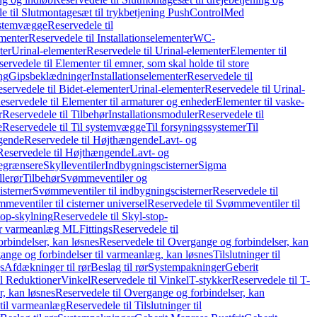
e til Slutmontagesæt til trykbetjening PushControl
Med
stemvægge
Reservedele til
ementer
Reservedele til Installationselementer
WC-
ter
Urinal-elementer
Reservedele til Urinal-elementer
Elementer til
ervedele til Elementer til emner, som skal holde til store
ing
Gipsbeklædninger
Installationselementer
Reservedele til
servedele til Bidet-elementer
Urinal-elementer
Reservedele til Urinal-
eservedele til Elementer til armaturer og enheder
Elementer til vaske-
r
Reservedele til Tilbehør
Installationsmoduler
Reservedele til
e
Reservedele til Til systemvægge
Til forsyningssystemer
Til
gende
Reservedele til Højthængende
Lavt- og
Reservedele til Højthængende
Lavt- og
begrænsere
Skylleventiler
Indbygningscisterner
Sigma
lerør
Tilbehør
Svømmeventiler og
isterner
Svømmeventiler til indbygningscisterner
Reservedele til
meventiler til cisterner universel
Reservedele til Svømmeventiler til
top-skylning
Reservedele til Skyl-stop-
r varmeanlæg ML
Fittings
Reservedele til
rbindelser, kan løsnes
Reservedele til Overgange og forbindelser, kan
ange og forbindelser til varmeanlæg, kan løsnes
Tilslutninger til
gs
Afdækninger til rør
Beslag til rør
Systempakninger
Geberit
il Reduktioner
Vinkel
Reservedele til Vinkel
T-stykker
Reservedele til T-
, kan løsnes
Reservedele til Overgange og forbindelser, kan
 til varmeanlæg
Reservedele til Tilslutninger til