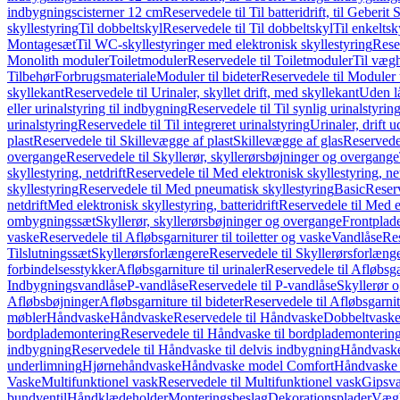
indbygningscisterner 12 cm
Reservedele til Til batteridrift, til Geber
skyllestyring
Til dobbeltskyl
Reservedele til Til dobbeltskyl
Til enkeltsk
Montagesæt
Til WC-skyllestyringer med elektronisk skyllestyring
Rese
Monolith moduler
Toiletmoduler
Reservedele til Toiletmoduler
Til vægh
Tilbehør
Forbrugsmateriale
Moduler til bideter
Reservedele til Moduler t
skyllekant
Reservedele til Urinaler, skyllet drift, med skyllekant
Uden l
eller urinalstyring til indbygning
Reservedele til Til synlig urinalstyring
urinalstyring
Reservedele til Til integreret urinalstyring
Urinaler, drift 
plast
Reservedele til Skillevægge af plast
Skillevægge af glas
Reservedel
overgange
Reservedele til Skyllerør, skyllerørsbøjninger og overgange
skyllestyring, netdrift
Reservedele til Med elektronisk skyllestyring, net
skyllestyring
Reservedele til Med pneumatisk skyllestyring
Basic
Reserv
netdrift
Med elektronisk skyllestyring, batteridrift
Reservedele til Med el
ombygningssæt
Skyllerør, skyllerørsbøjninger og overgange
Frontplad
vaske
Reservedele til Afløbsgarniturer til toiletter og vaske
Vandlåse
Res
Tilslutningssæt
Skyllerørsforlængere
Reservedele til Skyllerørsforlæng
forbindelsesstykker
Afløbsgarniture til urinaler
Reservedele til Afløbsgar
Indbygningsvandlåse
P-vandlåse
Reservedele til P-vandlåse
Skyllerør o
Afløbsbøjninger
Afløbsgarniture til bideter
Reservedele til Afløbsgarnitu
møbler
Håndvaske
Håndvaske
Reservedele til Håndvaske
Dobbeltvask
bordplademontering
Reservedele til Håndvaske til bordplademonterin
indbygning
Reservedele til Håndvaske til delvis indbygning
Håndvaske
underlimning
Hjørnehåndvaske
Håndvaske model Comfort
Håndvaske t
Vaske
Multifunktionel vask
Reservedele til Multifunktionel vask
Gipsv
bundventil
Håndklædeholder
Monteringsbeslag
Dekorationsplader
Vægh