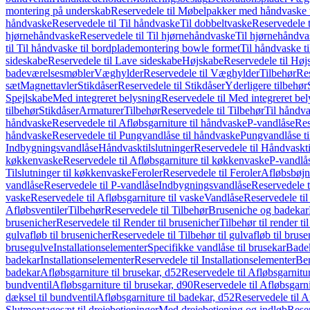
montering på underskab
Reservedele til Møbelpakker med håndvaske t
håndvaske
Reservedele til Til håndvaske
Til dobbeltvaske
Reservedele t
hjørnehåndvaske
Reservedele til Til hjørnehåndvaske
Til hjørnehåndva
til Til håndvaske til bordplademontering bowle formet
Til håndvaske t
sideskabe
Reservedele til Lave sideskabe
Højskabe
Reservedele til Høj
badeværelsesmøbler
Væghylder
Reservedele til Væghylder
Tilbehør
Res
sæt
Magnettavler
Stikdåser
Reservedele til Stikdåser
Yderligere tilbehør
Spejlskabe
Med integreret belysning
Reservedele til Med integreret be
tilbehør
Stikdåser
Armaturer
Tilbehør
Reservedele til Tilbehør
Til håndv
håndvaske
Reservedele til Afløbsgarniture til håndvaske
P-vandlåse
Res
håndvaske
Reservedele til Pungvandlåse til håndvaske
Pungvandlåse t
Indbygningsvandlåse
Håndvasktilslutninger
Reservedele til Håndvaskti
køkkenvaske
Reservedele til Afløbsgarniture til køkkenvaske
P-vandlå
Tilslutninger til køkkenvaske
Feroler
Reservedele til Feroler
Afløbsbøjn
vandlåse
Reservedele til P-vandlåse
Indbygningsvandlåse
Reservedele 
vaske
Reservedele til Afløbsgarniture til vaske
Vandlåse
Reservedele ti
Afløbsventiler
Tilbehør
Reservedele til Tilbehør
Bruseniche og badekar
brusenicher
Reservedele til Render til brusenicher
Tilbehør til render ti
gulvafløb til brusenicher
Reservedele til Tilbehør til gulvafløb til brus
brusegulve
Installationselementer
Specifikke vandlåse til brusekar
Bade
badekar
Installationselementer
Reservedele til Installationselementer
Ben
badekar
Afløbsgarniture til brusekar, d52
Reservedele til Afløbsgarnitur
bundventil
Afløbsgarniture til brusekar, d90
Reservedele til Afløbsgarni
dæksel til bundventil
Afløbsgarniture til badekar, d52
Reservedele til A
Slutmontagesæt til drejebetjeninger
Med drejebetjening og indløb
Reser