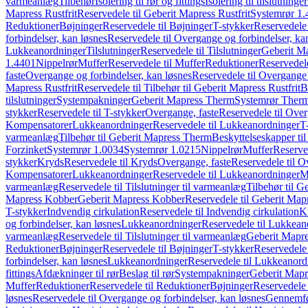
varmeanlæg
Tilbehør
Isolering til rør og fittings
Isolering til tilslutninger
Mapress Rustfrit
Reservedele til Geberit Mapress Rustfrit
Systemrør 1.
Reduktioner
Bøjninger
Reservedele til Bøjninger
T-stykker
Reservedele 
forbindelser, kan løsnes
Reservedele til Overgange og forbindelser, ka
Lukkeanordninger
Tilslutninger
Reservedele til Tilslutninger
Geberit Ma
1.4401
Nippelrør
Muffer
Reservedele til Muffer
Reduktioner
Reservedele
faste
Overgange og forbindelser, kan løsnes
Reservedele til Overgange 
Mapress Rustfrit
Reservedele til Tilbehør til Geberit Mapress Rustfrit
B
tilslutninger
Systempakninger
Geberit Mapress Therm
Systemrør Ther
stykker
Reservedele til T-stykker
Overgange, faste
Reservedele til Over
Kompensatorer
Lukkeanordninger
Reservedele til Lukkeanordninger
T
varmeanlæg
Tilbehør til Geberit Mapress Therm
Beskyttelseskapper til
Forzinket
Systemrør 1.0034
Systemrør 1.0215
Nippelrør
Muffer
Reserve
stykker
Kryds
Reservedele til Kryds
Overgange, faste
Reservedele til O
Kompensatorer
Lukkeanordninger
Reservedele til Lukkeanordninger
M
varmeanlæg
Reservedele til Tilslutninger til varmeanlæg
Tilbehør til G
Mapress Kobber
Geberit Mapress Kobber
Reservedele til Geberit Ma
T-stykker
Indvendig cirkulation
Reservedele til Indvendig cirkulation
K
og forbindelser, kan løsnes
Lukkeanordninger
Reservedele til Lukkean
varmeanlæg
Reservedele til Tilslutninger til varmeanlæg
Geberit Mapre
Reduktioner
Bøjninger
Reservedele til Bøjninger
T-stykker
Reservedele 
forbindelser, kan løsnes
Lukkeanordninger
Reservedele til Lukkeanord
fittings
Afdækninger til rør
Beslag til rør
Systempakninger
Geberit Map
Muffer
Reduktioner
Reservedele til Reduktioner
Bøjninger
Reservedele 
løsnes
Reservedele til Overgange og forbindelser, kan løsnes
Gennemfø