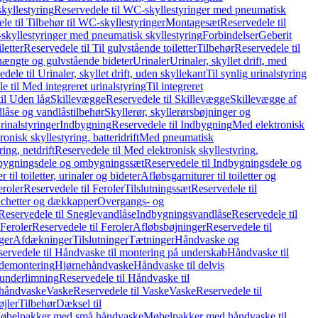
kyllestyring
Reservedele til WC-skyllestyringer med pneumatisk
le til Tilbehør til WC-skyllestyringer
Montagesæt
Reservedele til
skyllestyringer med pneumatisk skyllestyring
Forbindelser
Geberit
letter
Reservedele til Til gulvstående toiletter
Tilbehør
Reservedele til
hængte og gulvstående bideter
Urinaler
Urinaler, skyllet drift, med
dele til Urinaler, skyllet drift, uden skyllekant
Til synlig urinalstyring
e til Med integreret urinalstyring
Til integreret
il Uden låg
Skillevægge
Reservedele til Skillevægge
Skillevægge af
låse og vandlåstilbehør
Skyllerør, skyllerørsbøjninger og
rinalstyringer
Indbygning
Reservedele til Indbygning
Med elektronisk
onisk skyllestyring, batteridrift
Med pneumatisk
ing, netdrift
Reservedele til Med elektronisk skyllestyring,
bygningsdele og ombygningssæt
Reservedele til Indbygningsdele og
 til toiletter, urinaler og bideter
Afløbsgarniturer til toiletter og
eroler
Reservedele til Feroler
Tilslutningssæt
Reservedele til
hetter og dækkapper
Overgangs- og
Reservedele til Sneglevandlåse
Indbygningsvandlåse
Reservedele til
Feroler
Reservedele til Feroler
Afløbsbøjninger
Reservedele til
ger
Afdækninger
Tilslutninger
Tætninger
Håndvaske og
ervedele til Håndvaske til montering på underskab
Håndvaske til
ademontering
Hjørnehåndvaske
Håndvaske til delvis
 underlimning
Reservedele til Håndvaske til
 håndvaske
Vaske
Reservedele til Vaske
Vaske
Reservedele til
øjler
Tilbehør
Dæksel til
 Møbelpakker med små håndvaske
Møbelpakker med håndvaske til