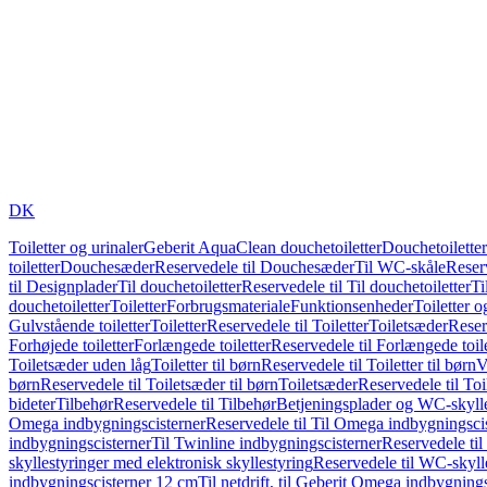
DK
Toiletter og urinaler
Geberit AquaClean douchetoiletter
Douchetoiletter
toiletter
Douchesæder
Reservedele til Douchesæder
Til WC-skåle
Reser
til Designplader
Til douchetoiletter
Reservedele til Til douchetoiletter
Ti
douchetoiletter
Toiletter
Forbrugsmateriale
Funktionsenheder
Toiletter o
Gulvstående toiletter
Toiletter
Reservedele til Toiletter
Toiletsæder
Reser
Forhøjede toiletter
Forlængede toiletter
Reservedele til Forlængede toile
Toiletsæder uden låg
Toiletter til børn
Reservedele til Toiletter til børn
V
børn
Reservedele til Toiletsæder til børn
Toiletsæder
Reservedele til To
bideter
Tilbehør
Reservedele til Tilbehør
Betjeningsplader og WC-skylle
Omega indbygningscisterner
Reservedele til Til Omega indbygningsci
indbygningscisterner
Til Twinline indbygningscisterner
Reservedele til
skyllestyringer med elektronisk skyllestyring
Reservedele til WC-skylle
indbygningscisterner 12 cm
Til netdrift, til Geberit Omega indbygning