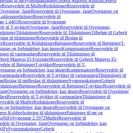
Beslag til rør
Systempakninger
Geberit Mapress Rustfrit
Geberit
r
Reservedele til Muffer
Reduktioner
Reservedele til
Overgange, faste
Reservedele til Overgange, faste
Overgange og
Lukkeanordninger
Reservedele til
ør 1.4401
Reservedele til Systemrør
le til T-stykker
Overgange, faste
Reservedele til Overgange,
rdninger
Tilslutninger
Reservedele til Tilslutninger
Tilbehør til Geberit
slag til tilslutninger
Reservedele til Beslag til
er
Reservedele til Reduktioner
Bøjninger
Reservedele til Bøjninger
T-
gange og forbindelser, kan løsnes
Kompensatorer
Reservedele til
ninger til varmeanlæg
Reservedele til Tilslutninger til
berit Mapress El-Forzinket
Reservedele til Geberit Mapress El-
edele til Bøjninger
T-stykker
Reservedele til T-
vergange og forbindelser, kan løsnes
Kompensatorer
Reservedele til
l varmeanlæg
Reservedele til T-stykker til varmeanlæg
Tilslutninger til
rør
Beslag til rør
Beslag til tilslutninger
Systempakninger
Geberit
eduktioner
Bøjninger
Reservedele til Bøjninger
T-stykker
Reservedele til
aste
Overgange og forbindelser, kan løsnes
Reservedele til Overgange
nlæg
Reservedele til T-stykker til varmeanlæg
Tilslutninger til
rvedele til Muffer
Reduktioner
Reservedele til
 og forbindelser, kan løsnes
Reservedele til Overgange og
press Kobber
Isolering til tilslutninger
Pakninger til rør og
 CuNiFe
Systemrør 2.1972
Muffer
Reservedele til
edele til Overgange, faste
Overgange og forbindelser, kan
uNiFe
Systempakninger
Geberit