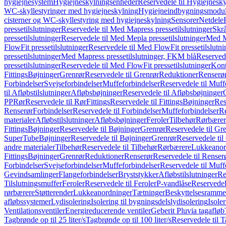
hygiejnesystem
Hygiejneskylningsenheder
Reservedele til Hygiejnesk
WC-skyllestyringer med hygiejneskylning
Hygiejneindbygningsmodul
cisterner og WC-skyllestyring med hygiejneskylning
Sensorer
Netdele
pressetilslutninger
Reservedele til Med Mapress pressetilslutninger
Skrå
pressetilslutninger
Reservedele til Med Mepla pressetilslutninger
Med Ma
FlowFit pressetilslutninger
Reservedele til Med FlowFit pressetilslutni
pressetilslutninger
Med Mapress pressetilslutninger, FKM blå
Reservede
pressetilslutninger
Reservedele til Med FlowFit pressetilslutninger
Kont
Fittings
Bøjninger
Grenrør
Reservedele til Grenrør
Reduktioner
Renserø
Forbindelser
Svejseforbindelser
Muffeforbindelser
Reservedele til Muff
til Afløbstilslutninger
Afløbsbøjninger
Reservedele til Afløbsbøjninger
PP
Rør
Reservedele til Rør
Fittings
Reservedele til Fittings
Bøjninger
Res
Renserør
Forbindelser
Reservedele til Forbindelser
Muffeforbindelser
Re
materialer
Afløbstilslutninger
Afløbsbøjninger
Feroler
Tilbehør
Rørbærer
Fittings
Bøjninger
Reservedele til Bøjninger
Grenrør
Reservedele til Gr
SuperTube
Bøjninger
Reservedele til Bøjninger
Grenrør
Reservedele til
andre materialer
Tilbehør
Reservedele til Tilbehør
Rørbærere
Lukkeanor
Fittings
Bøjninger
Grenrør
Reduktioner
Renserør
Reservedele til Renser
Forbindelser
Svejseforbindelser
Muffeforbindelser
Reservedele til Muff
Gevindsamlinger
Flangeforbindelser
Bryststykker
Afløbstilslutninger
Re
Tilslutningsmuffer
Feroler
Reservedele til Feroler
P-vandlåse
Reservedel
rørbærere
Støtterender
Lukkeanordninger
Tætninger
Beskyttelsesramme
afløbssystemer
Lydisolering
Isolering til bygningsdelslydisolering
Isole
Ventilationsventiler
Energireducerende ventiler
Geberit Pluvia tagafløb
Tagbrønde op til 25 liter/s
Tagbrønde op til 100 liter/s
Reservedele til T