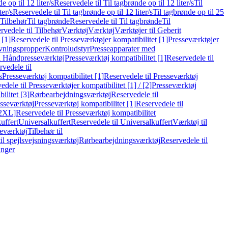
e op til 12 liter/s
Reservedele til Til tagbrønde op til 12 liter/s
Til
ter/s
Reservedele til Til tagbrønde op til 12 liter/s
Til tagbrønde op til 25
 Tilbehør
Til tagbrønde
Reservedele til Til tagbrønde
Til
rvedele til Tilbehør
Værktøj
Værktøj
Værktøjer til Geberit
 [1]
Reservedele til Presseværktøjer kompatibilitet [1]
Presseværktøjer
vningspropper
Kontroludstyr
Presseapparater med
il Håndpresseværktøj
Presseværktøj kompatibilitet [1]
Reservedele til
vedele til
s
Presseværktøj kompatibilitet [1]
Reservedele til Presseværktøj
edele til Presseværktøjer kompatibilitet [1] / [2]
Presseværktøj
ilitet [3]
Rørbearbejdningsværktøj
Reservedele til
esseværktøj
Presseværktøj kompatibilitet [1]
Reservedele til
[2XL]
Reservedele til Presseværktøj kompatibilitet
uffert
Universalkuffert
Reservedele til Universalkuffert
Værktøj til
seværktøj
Tilbehør til
til spejlsvejsningsværktøj
Rørbearbejdningsværktøj
Reservedele til
inger