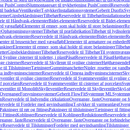
ing PushControl
Slutmontagesæt til trykbetjening PushControl
Reservedel
til badekar
Ventilkegler
T-stykker
Installationssystemer
Geberit Duofix
Sy
temer
Gipsbeklædninger
Tilbehør
Reservedele til Tilbehør
Installationsel
ele til Håndvask-elementer
Bidet-elementer
Reservedele til Bidet-elemen
med vægafløb
Elementer til emner, som skal holde til store belastninger
Res
e
Ophængningssystemer
Tilbehør til præfabrikation
Tilbehør til lydisoler
dvask-elementer
Reservedele til Håndvask-elementer
Bidet-elementer
Re
menter til brusenicher med vægafløb
Elementer til armaturer og enheder
R
askiner
Elementer til emner, som skal holde til store belastninger
Tilbehø
etter
Gipsbeklædninger
Tilbehør
Reservedele til Tilbehør
Til systemvægg
 Synlige cisterner til toiletter, i plast
Påsat
Reservedele til Påsat
Højthæn
ige cisterner
Reservedele til Skyllerør til synlige cisterner
Højthængende
 til Tilslutninger
Tætninger
Gummimanchetter
Nipler, rosetter og vand
 indbygningscisterner
Reservedele til Omega indbygningscisterner
Skyl
ntiler til synlige cisterner
Reservedele til Svømmeventiler til synlige c
af porcelæn
Reservedele til Svømmeventiler til cisterner af porcelæn
Svøm
ventiler til Monolith
Skylleventiler
Reservedele til Skylleventiler
Skyl-s
Overgange
Forsyningssystemer
Geberit FlowFit
Systemrør ML
Systemrø
on
Reservedele til Indvendig cirkulation
Overgange, faste
Overgange og fo
ervedele til Fordeler med gevindsamling
T-stykker til varmeanlæg
Overg
Pakninger til rør og fittings
Pakninger til tilslutninger
Tætninger til fittin
l Fittings
Koblinger
Reservedele til Koblinger
Reduktioner
Reservedele t
gange, faste
Reservedele til Overgange, faste
Overgange og forbindelser
er
Reservedele til Tilslutninger
Fordeler med gevindsamling
Tilslutninger