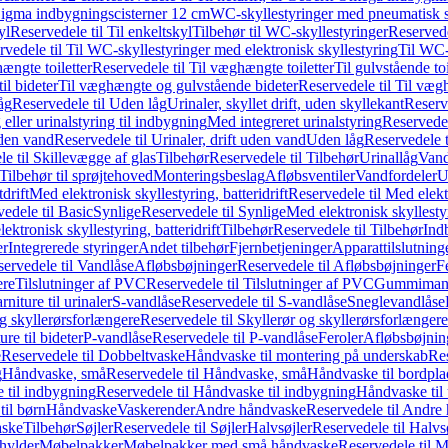
it Sigma indbygningscisterner 12 cm
WC-skyllestyringer med pneumatisk s
yl
Reservedele til Til enkeltskyl
Tilbehør til WC-skyllestyringer
Reservede
rvedele til Til WC-skyllestyringer med elektronisk skyllestyring
Til WC-
ængte toiletter
Reservedele til Til væghængte toiletter
Til gulvstående toi
il bideter
Til væghængte og gulvstående bideter
Reservedele til Til væg
åg
Reservedele til Uden låg
Urinaler, skyllet drift, uden skyllekant
Reserve
 eller urinalstyring til indbygning
Med integreret urinalstyring
Reservedel
uden vand
Reservedele til Urinaler, drift uden vand
Uden låg
Reservedele t
e til Skillevægge af glas
Tilbehør
Reservedele til Tilbehør
Urinallåg
Vand
Tilbehør til sprøjtehoved
Monteringsbeslag
Afløbsventiler
Vandfordeler
U
drift
Med elektronisk skyllestyring, batteridrift
Reservedele til Med elektr
edele til Basic
Synlige
Reservedele til Synlige
Med elektronisk skyllestyr
ektronisk skyllestyring, batteridrift
Tilbehør
Reservedele til Tilbehør
Ind
er
Integrerede styringer
Andet tilbehør
Fjernbetjeninger
Apparattilslutninger
ervedele til Vandlåse
Afløbsbøjninger
Reservedele til Afløbsbøjninger
F
ere
Tilslutninger af PVC
Reservedele til Tilslutninger af PVC
Gummimanc
niture til urinaler
S-vandlåse
Reservedele til S-vandlåse
Sneglevandlåse
g skyllerørsforlængere
Reservedele til Skyllerør og skyllerørsforlængere
re til bideter
P-vandlåse
Reservedele til P-vandlåse
Feroler
Afløbsbøjnin
e
Reservedele til Dobbeltvaske
Håndvaske til montering på underskab
Res
g
Håndvaske, små
Reservedele til Håndvaske, små
Håndvaske til bordpl
 til indbygning
Reservedele til Håndvaske til indbygning
Håndvaske til
il børn
Håndvaske
Vaskerender
Andre håndvaske
Reservedele til Andre
aske
Tilbehør
Søjler
Reservedele til Søjler
Halvsøjler
Reservedele til Halvs
ylder
Møbelpakker
Møbelpakker med små håndvaske
Reservedele til