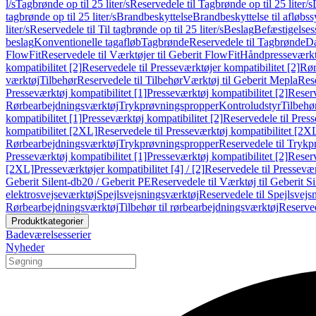
l/s
Tagbrønde op til 25 liter/s
Reservedele til Tagbrønde op til 25 liter/s
tagbrønde op til 25 liter/s
Brandbeskyttelse
Brandbeskyttelse til afløbs
liter/s
Reservedele til Til tagbrønde op til 25 liter/s
Beslag
Befæstigelse
beslag
Konventionelle tagafløb
Tagbrønde
Reservedele til Tagbrønde
Da
FlowFit
Reservedele til Værktøjer til Geberit FlowFit
Håndpresseværkt
kompatibilitet [2]
Reservedele til Presseværktøjer kompatibilitet [2]
Rør
værktøj
Tilbehør
Reservedele til Tilbehør
Værktøj til Geberit Mepla
Rese
Presseværktøj kompatibilitet [1]
Presseværktøj kompatibilitet [2]
Reserv
Rørbearbejdningsværktøj
Trykprøvningspropper
Kontroludstyr
Tilbehø
kompatibilitet [1]
Presseværktøj kompatibilitet [2]
Reservedele til Press
kompatibilitet [2XL]
Reservedele til Presseværktøj kompatibilitet [2X
Rørbearbejdningsværktøj
Trykprøvningspropper
Reservedele til Tryk
Presseværktøj kompatibilitet [1]
Presseværktøj kompatibilitet [2]
Reserv
[2XL]
Presseværktøjer kompatibilitet [4] / [2]
Reservedele til Presseværk
Geberit Silent-db20 / Geberit PE
Reservedele til Værktøj til Geberit S
elektrosvejseværktøj
Spejlsvejsningsværktøj
Reservedele til Spejlsvejs
Rørbearbejdningsværktøj
Tilbehør til rørbearbejdningsværktøj
Reserved
Produktkategorier
Badeværelsesserier
Nyheder