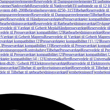
Dampspærreelementer
Reservedele til Dampspærreelementer
Til tagbrønd
systemer
Nødoverløb
Reservedele til Nødoverløb
Til tagbrønde op til 12 li
ssystem d40–200
Befæstigelsessystem d250–315
Tilbehør
Reservedele til
mpspærreelementer
Reservedele til Dampspærreelementer
Tilbehør
Rese
øjer
Reservedele til Håndpresseværktøjer
Presseværktøjer kompatibilitet
bearbejdningsværktøj
Reservedele til Rørbearbejdningsværktøj
Trykprø
rvedele til Værktøj til Geberit Mepla
Håndpresseværktøj
Reservedele t
edele til Presseværktøj kompatibilitet [2]
Rørbearbejdningsværktøj
Reser
r
Værktøj til Geberit Mapress
Reservedele til Værktøj til Geberit Mapres
eværktøj kompatibilitet [2]
Presseværktøjer kompatibilitet [1] / [2]
Reserv
L]
Presseværktøj kompatibilitet [3]
Reservedele til Presseværktøj kompatib
prøvningspropper
Kontroludstyr
Tilbehør
Presseværktøj
Reservedele til Pr
edele til Presseværktøj kompatibilitet [2]
Presseværktøj kompatibilitet 
tøjer kompatibilitet [4] / [2]
Universalkuffert
Reservedele til Universalk
ilent-db20 / Geberit PE
Elektrosvejseværktøj
Reservedele til Elektrosvej
ningsværktøj
Tilbehør til spejlsvejsningsværktøj
Reservedele til Tilbehør 
ele til Tilbehør til rørbearbejdningsværktøj
Fjernbetjeninger
Fjernbetjen