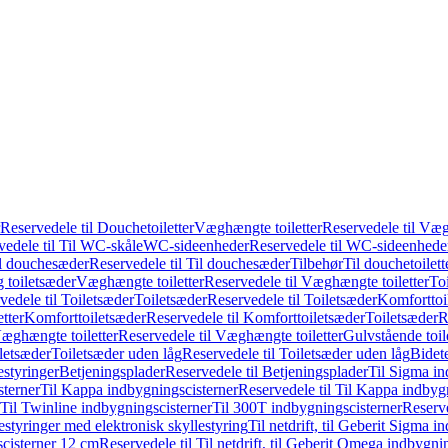
Reservedele til Douchetoiletter
Væghængte toiletter
Reservedele til Væg
vedele til Til WC-skåle
WC-sideenheder
Reservedele til WC-sideenhede
l douchesæder
Reservedele til Til douchesæder
Tilbehør
Til douchetoilett
g toiletsæder
Væghængte toiletter
Reservedele til Væghængte toiletter
Toi
vedele til Toiletsæder
Toiletsæder
Reservedele til Toiletsæder
Komforttoil
tter
Komforttoiletsæder
Reservedele til Komforttoiletsæder
Toiletsæder
R
æghængte toiletter
Reservedele til Væghængte toiletter
Gulvstående toil
iletsæder
Toiletsæder uden låg
Reservedele til Toiletsæder uden låg
Bidet
styringer
Betjeningsplader
Reservedele til Betjeningsplader
Til Sigma in
sterner
Til Kappa indbygningscisterner
Reservedele til Til Kappa indbyg
 Til Twinline indbygningscisterner
Til 300T indbygningscisterner
Reserve
styringer med elektronisk skyllestyring
Til netdrift, til Geberit Sigma 
scisterner 12 cm
Reservedele til Til netdrift, til Geberit Omega indbygn