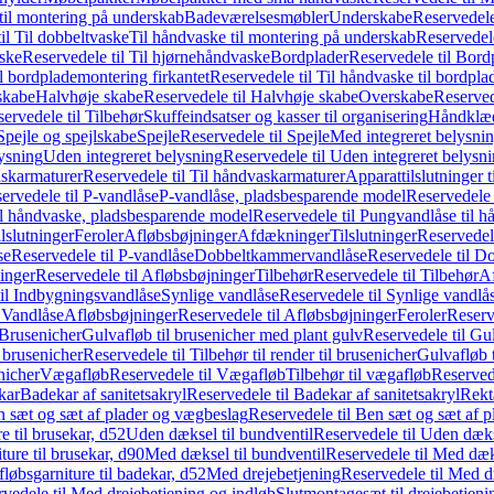
il montering på underskab
Badeværelsesmøbler
Underskabe
Reservedele
il Til dobbeltvaske
Til håndvaske til montering på underskab
Reservedele
ske
Reservedele til Til hjørnehåndvaske
Bordplader
Reservedele til Bord
il bordplademontering firkantet
Reservedele til Til håndvaske til bordpla
skabe
Halvhøje skabe
Reservedele til Halvhøje skabe
Overskabe
Reserved
ervedele til Tilbehør
Skuffeindsatser og kasser til organisering
Håndklæd
Spejle og spejlskabe
Spejle
Reservedele til Spejle
Med integreret belysni
lysning
Uden integreret belysning
Reservedele til Uden integreret belysn
askarmaturer
Reservedele til Til håndvaskarmaturer
Apparattilslutninger 
ervedele til P-vandlåse
P-vandlåse, pladsbesparende model
Reservedele 
il håndvaske, pladsbesparende model
Reservedele til Pungvandlåse til 
lslutninger
Feroler
Afløbsbøjninger
Afdækninger
Tilslutninger
Reservedele
se
Reservedele til P-vandlåse
Dobbeltkammervandlåse
Reservedele til 
inger
Reservedele til Afløbsbøjninger
Tilbehør
Reservedele til Tilbehør
Af
til Indbygningsvandlåse
Synlige vandlåse
Reservedele til Synlige vandlå
l Vandlåse
Afløbsbøjninger
Reservedele til Afløbsbøjninger
Feroler
Reserv
Brusenicher
Gulvafløb til brusenicher med plant gulv
Reservedele til Gu
l brusenicher
Reservedele til Tilbehør til render til brusenicher
Gulvafløb t
enicher
Vægafløb
Reservedele til Vægafløb
Tilbehør til vægafløb
Reservede
kar
Badekar af sanitetsakryl
Reservedele til Badekar af sanitetsakryl
Rekt
 sæt og sæt af plader og vægbeslag
Reservedele til Ben sæt og sæt af 
e til brusekar, d52
Uden dæksel til bundventil
Reservedele til Uden dæks
ture til brusekar, d90
Med dæksel til bundventil
Reservedele til Med dæks
fløbsgarniture til badekar, d52
Med drejebetjening
Reservedele til Med d
vedele til Med drejebetjening og indløb
Slutmontagesæt til drejebetjeni