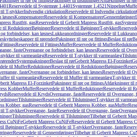
Pakninger til rør og fittings
Pakninger til tilslutninger
Afdækninger til rør
4401
Reservedele til Systemrør 1.4401
Systemrør 1.4521
Nippelrør
Muffe
til T-stykker
Indvendig cirkulation
Reservedele til Indvendig cirkulation
n løsnes
Kompensatorer
Reservedele til Kompensatorer
Gennemføringer
press Rustfrit, gas
Reservedele til Geberit Mapress Rustfrit, gas
Systemr
 til Reduktioner
Bøjninger
Reservedele til Bøjninger
T-stykker
Reservede
og forbindelser, kan løsnes
Lukkeanordninger
Reservedele til Lukkeano
eskyttelseskapper til rørender
Pakninger til rør og fittings
Beslag til rør
Be
m
Fittings
Reservedele til Fittings
Muffer
Reservedele til Muffer
Reduktion
gange, faste
Overgange og forbindelser, kan løsnes
Reservedele til Over
-stykker til varmeanlæg
Reservedele til T-stykker til varmeanlæg
Tilslut
 rørender
Systempakninger
Beslag til rør
Geberit Mapress El-Forzinket
Ge
dele til Muffer
Reduktioner
Reservedele til Reduktioner
Bøjninger
Reserv
vergange, faste
Overgange og forbindelser, kan løsnes
Reservedele til O
uffer til varmeanlæg
Reservedele til Muffer til varmeanlæg
T-stykker ti
eberit Mapress El-Forzinket
Pakninger til rør og fittings
Afdækninger til 
press Kobber
Muffer
Reservedele til Muffer
Reduktioner
Reservedele til R
ryds
Reservedele til Kryds
Overgange, faste
Reservedele til Overgange, f
ordninger
Tilslutninger
Reservedele til Tilslutninger
T-stykker til varmea
ss Kobber, gas
Reservedele til Geberit Mapress Kobber, gas
Muffer
Rese
til T-stykker
Overgange, faste
Reservedele til Overgange, faste
Overgange
ninger
Tilslutninger
Reservedele til Tilslutninger
Tilbehør til Geberit Ma
ress CuNiFe
Geberit Mapress CuNiFe
Reservedele til Geberit Mapress
til Bøjninger
T-stykker
Reservedele til T-stykker
Overgange, faste
Reserv
ringer
Reservedele til Gennemføringer
Tilbehør til Geberit Mapress C