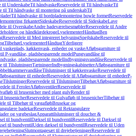
 til Underskabe
Til håndvaske
Reservedele til Til håndvaske
Til
 til Til håndvaske til montering på underskab
Til
plader
Til håndvaske til bordplademontering bowle formet
Reservedele
demontering firkantet
Sideskabe
Reservedele til Sideskabe
Lave
ele til Overskabe
Andre badeværelsesmøbler
Reservedele til Andre
eholdere og håndklædekroge
Lyselementer
Håndtag
Ben
ng
Reservedele til Med integreret belysning
Spejlskabe
Reservedele til
ing
Tilbehør
Lyselementer
Håndtag
Yderligere
til vaskeplads, køkkenvask, enheder og vaske
Afløbsgarniture til
til P-vandlåse, pladsbesparende model
Pungvandlåse til
håndvaske, pladsbesparende model
Indbygningsvandlåse
Reservedele til
 til Tilslutninger
Tætninger
Indbygningskabinetter
Afløbsgarniture til
Dobbeltkammervandlåse
Tilslutninger til køkkenvaske
Reservedele til
løbsgarniture til enheder
Reservedele til Afløbsgarniture til enheder
P-
se
Tilslutninger
Reservedele til Tilslutninger
Tilbehør
Afløbsgarniture til
edele til Feroler
Afløbsventiler
Reservedele til
lvafløb til brusenicher med plant gulv
Render til
il brusenicher
Reservedele til Gulvafløb til brusenicher
Tilbehør til
le til Tilbehør til vægafløb
Brusekar og
angulære badekar
Reservedele til Rektangulære
plader og vægbeslag
Apparattilslutninger til doucher &
el til bundventil
Dæksel til bundventil
Reservedele til Dæksel til
el til bundventil
Uden dæksel til bundventil
Reservedele til Uden
rejebetjening
Slutmontagesæt til drejebetjeninger
Reservedele til
ng og indløb
Reservedele til Slutmontagesæt til drejebetjening og