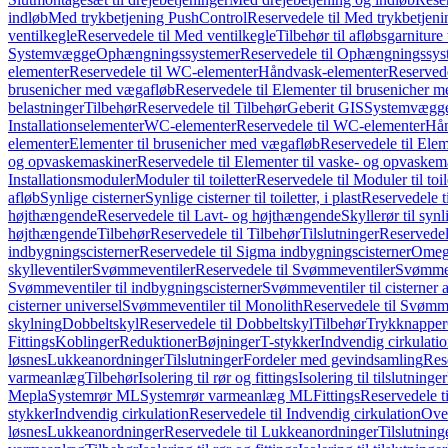
indløb
Med trykbetjening PushControl
Reservedele til Med trykbetjen
ventilkegle
Reservedele til Med ventilkegle
Tilbehør til afløbsgarniture 
Systemvægge
Ophængningssystemer
Reservedele til Ophængningssys
elementer
Reservedele til WC-elementer
Håndvask-elementer
Reserved
brusenicher med vægafløb
Reservedele til Elementer til brusenicher 
belastninger
Tilbehør
Reservedele til Tilbehør
Geberit GIS
Systemvægg
Installationselementer
WC-elementer
Reservedele til WC-elementer
Hån
elementer
Elementer til brusenicher med vægafløb
Reservedele til Ele
og opvaskemaskiner
Reservedele til Elementer til vaske- og opvaskem
Installationsmoduler
Moduler til toiletter
Reservedele til Moduler til toil
afløb
Synlige cisterner
Synlige cisterner til toiletter, i plast
Reservedele til
højthængende
Reservedele til Lavt- og højthængende
Skyllerør til synl
højthængende
Tilbehør
Reservedele til Tilbehør
Tilslutninger
Reservedele
indbygningscisterner
Reservedele til Sigma indbygningscisterner
Omega
skylleventiler
Svømmeventiler
Reservedele til Svømmeventiler
Svømmeve
Svømmeventiler til indbygningscisterner
Svømmeventiler til cisterner 
cisterner universel
Svømmeventiler til Monolith
Reservedele til Svømme
skylning
Dobbeltskyl
Reservedele til Dobbeltskyl
Tilbehør
Trykknapper
Fittings
Koblinger
Reduktioner
Bøjninger
T-stykker
Indvendig cirkulati
løsnes
Lukkeanordninger
Tilslutninger
Fordeler med gevindsamling
Res
varmeanlæg
Tilbehør
Isolering til rør og fittings
Isolering til tilslutninger
Mepla
Systemrør ML
Systemrør varmeanlæg ML
Fittings
Reservedele ti
stykker
Indvendig cirkulation
Reservedele til Indvendig cirkulation
Over
løsnes
Lukkeanordninger
Reservedele til Lukkeanordninger
Tilslutning