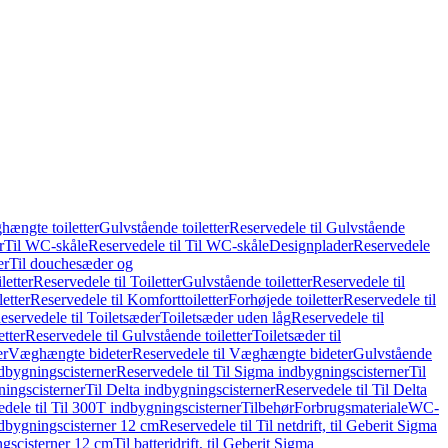
hængte toiletter
Gulvstående toiletter
Reservedele til Gulvstående
r
Til WC-skåle
Reservedele til Til WC-skåle
Designplader
Reservedele
er
Til douchesæder og
letter
Reservedele til Toiletter
Gulvstående toiletter
Reservedele til
etter
Reservedele til Komforttoiletter
Forhøjede toiletter
Reservedele til
eservedele til Toiletsæder
Toiletsæder uden låg
Reservedele til
etter
Reservedele til Gulvstående toiletter
Toiletsæder til
er
Væghængte bideter
Reservedele til Væghængte bideter
Gulvstående
dbygningscisterner
Reservedele til Til Sigma indbygningscisterner
Til
ningscisterner
Til Delta indbygningscisterner
Reservedele til Til Delta
dele til Til 300T indbygningscisterner
Tilbehør
Forbrugsmateriale
WC-
indbygningscisterner 12 cm
Reservedele til Til netdrift, til Geberit Sigma
ingscisterner 12 cm
Til batteridrift, til Geberit Sigma