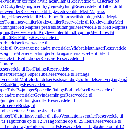
skyllestyringer med hygiejneskylning
Reservedele til Cisterner og
og WC-skyllestyring med hygiejneskylning
Reservedele til Tilbehør til
ædeventiler
Reservedele til Ligesædeventiler
Med Mapress
ninger
Reservedele til Med FlowFit pressetilslutninger
Med Mepla
ger
Tømningsventiler
Kugleventiler
Reservedele til Kugleventiler
Med
lutninger
Med Mapress pressetilslutninger
Reservedele til Med Mapress
ygning
Reservedele til Kugleventiler til indbygning
Med FlowFit
t-db20
Rør
Fittings
Reservedele til
Forbindelser
Reservedele til
dele til Overgange på andre materialer
Afløbstilslutninger
Reservedele
slag til rørbærere
Tætninger
Forbrugsmateriale
Geberit Silent-
vedele til Reduktioner
Renserør
Reservedele til
å andre
eservedele til Rør
Fittings
Reservedele til
enserør
Fittings SuperTube
Reservedele til Fittings
rvedele til Muffeforbindelser
Fastspændingsforbindelser
Overgange på
PE
Rør
Fittings
Reservedele til
SuperTube
Bøjninger
Specielle fittings
Forbindelser
Reservedele til
på andre materialer
Gevindsamlinger
Reservedele til
øjninger
Tilslutningsmuffer
Reservedele til
Rørbærere
Beslag til
ndbeskyttelse
Brandbeskyttelse til
inger
Udluftningsventiler til afløb
Ventilationsventiler
Reservedele til
til Tagbrønde op til 12 l/s
Tagbrønde op til 25 liter/s
Reservedele til
 til render
Tagbrønde op til 12 l/s
Reservedele til Tagbrønde op til 12