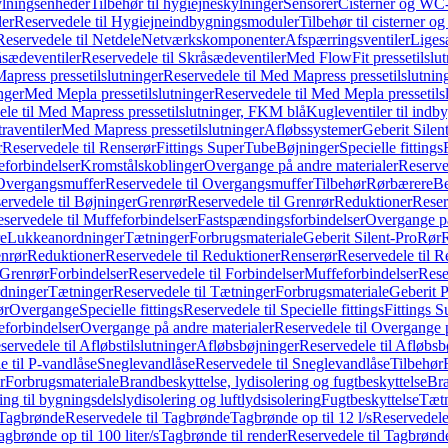
ylningsenheder
Tilbehør til hygiejneskylninger
Sensorer
Cisterner og WC-
er
Reservedele til Hygiejneindbygningsmoduler
Tilbehør til cisterner 
Reservedele til Netdele
Netværkskomponenter
Afspærringsventiler
Liges
sædeventiler
Reservedele til Skråsædeventiler
Med FlowFit pressetilslut
press pressetilslutninger
Reservedele til Med Mapress pressetilslutnin
nger
Med Mepla pressetilslutninger
Reservedele til Med Mepla pressetils
le til Med Mapress pressetilslutninger, FKM blå
Kugleventiler til indb
raventiler
Med Mapress pressetilslutninger
Afløbssystemer
Geberit Silen
r
Reservedele til Renserør
Fittings SuperTube
Bøjninger
Specielle fittings
eforbindelser
Kromstålskoblinger
Overgange på andre materialer
Reserve
Overgangsmuffer
Reservedele til Overgangsmuffer
Tilbehør
Rørbærere
Be
ervedele til Bøjninger
Grenrør
Reservedele til Grenrør
Reduktioner
Reser
servedele til Muffeforbindelser
Fastspændingsforbindelser
Overgange p
e
Lukkeanordninger
Tætninger
Forbrugsmateriale
Geberit Silent-Pro
Rør
R
enrør
Reduktioner
Reservedele til Reduktioner
Renserør
Reservedele til R
 Grenrør
Forbindelser
Reservedele til Forbindelser
Muffeforbindelser
Rese
dninger
Tætninger
Reservedele til Tætninger
Forbrugsmateriale
Geberit 
ør
Overgange
Specielle fittings
Reservedele til Specielle fittings
Fittings 
eforbindelser
Overgange på andre materialer
Reservedele til Overgange 
servedele til Afløbstilslutninger
Afløbsbøjninger
Reservedele til Afløbsb
e til P-vandlåse
Sneglevandlåse
Reservedele til Sneglevandlåse
Tilbehør
r
Forbrugsmateriale
Brandbeskyttelse, lydisolering og fugtbeskyttelse
Bra
ring til bygningsdelslydisolering og luftlydsisolering
Fugtbeskyttelse
Tætn
Tagbrønde
Reservedele til Tagbrønde
Tagbrønde op til 12 l/s
Reservedele 
agbrønde op til 100 liter/s
Tagbrønde til render
Reservedele til Tagbrønde