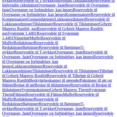
stykker
Reservedele til T-stykker
Indvendig cirkulation
Reservedele til
Indvendig cirkulation
Overgange, faste
Reservedele til Overgange,
faste
Overgange og forbindelser, kan løsnes
Reservedele til
Overgange og forbindelser, kan løsnes
Kompensatorer
Reservedele til
Kompensatorer
Gennemføringer
Lukkeanordninger
Reservedele til
Lukkeanordninger
Tilslutninger
Reservedele til Tilslutninger
Geberit
Mapress Rustfrit, gas
Reservedele til Geberit Mapress Rustfrit,
gas
Systemrør 1.4401
Reservedele til Systemrør
1.4401
Nippelrør
Muffer
Reservedele til
Muffer
Reduktioner
Reservedele til
Reduktioner
Bøjninger
Reservedele til Bøjninger
T-
stykker
Reservedele til T-stykker
Overgange, faste
Reservedele til
Overgange, faste
Overgange og forbindelser, kan løsnes
Reservedele
til Overgange og forbindelser, kan
løsnes
Lukkeanordninger
Reservedele til
Lukkeanordninger
Tilslutninger
Reservedele til Tilslutninger
Tilbehør
til Geberit Mapress Rustfrit
Reservedele til Tilbehør til Geberit
Mapress Rustfrit
Beskyttelseskapper til rørender
Pakninger til rør og
fittings
Beslag til rør
Beslag til tilslutninger
Reservedele til Beslag til
tilslutninger
Systempakninger
Geberit Mapress Therm
Systemrør
Therm
Fittings
Reservedele til Fittings
Muffer
Reservedele til
Muffer
Reduktioner
Reservedele til
Reduktioner
Bøjninger
Reservedele til Bøjninger
T-
stykker
Reservedele til T-stykker
Overgange, faste
Reservedele til
Overgange, faste
Overgange og forbindelser, kan løsnes
Reservedele