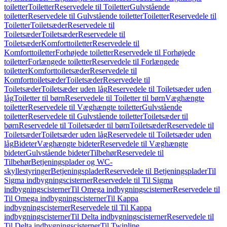
toiletter
Toiletter
Reservedele til Toiletter
Gulvstående
toiletter
Reservedele til Gulvstående toiletter
Toiletter
Reservedele til
Toiletter
Toiletsæder
Reservedele til
Toiletsæder
Toiletsæder
Reservedele til
Toiletsæder
Komforttoiletter
Reservedele til
Komforttoiletter
Forhøjede toiletter
Reservedele til Forhøjede
toiletter
Forlængede toiletter
Reservedele til Forlængede
toiletter
Komforttoiletsæder
Reservedele til
Komforttoiletsæder
Toiletsæder
Reservedele til
Toiletsæder
Toiletsæder uden låg
Reservedele til Toiletsæder uden
låg
Toiletter til børn
Reservedele til Toiletter til børn
Væghængte
toiletter
Reservedele til Væghængte toiletter
Gulvstående
toiletter
Reservedele til Gulvstående toiletter
Toiletsæder til
børn
Reservedele til Toiletsæder til børn
Toiletsæder
Reservedele til
Toiletsæder
Toiletsæder uden låg
Reservedele til Toiletsæder uden
låg
Bideter
Væghængte bideter
Reservedele til Væghængte
bideter
Gulvstående bideter
Tilbehør
Reservedele til
Tilbehør
Betjeningsplader og WC-
skyllestyringer
Betjeningsplader
Reservedele til Betjeningsplader
Til
Sigma indbygningscisterner
Reservedele til Til Sigma
indbygningscisterner
Til Omega indbygningscisterner
Reservedele til
Til Omega indbygningscisterner
Til Kappa
indbygningscisterner
Reservedele til Til Kappa
indbygningscisterner
Til Delta indbygningscisterner
Reservedele til
Til Delta indbygningscisterner
Til Twinline