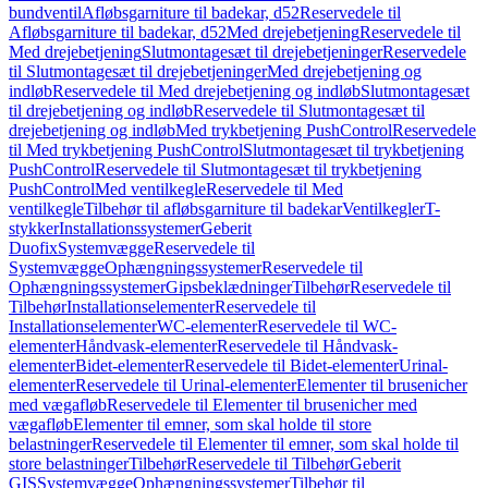
bundventil
Afløbsgarniture til badekar, d52
Reservedele til
Afløbsgarniture til badekar, d52
Med drejebetjening
Reservedele til
Med drejebetjening
Slutmontagesæt til drejebetjeninger
Reservedele
til Slutmontagesæt til drejebetjeninger
Med drejebetjening og
indløb
Reservedele til Med drejebetjening og indløb
Slutmontagesæt
til drejebetjening og indløb
Reservedele til Slutmontagesæt til
drejebetjening og indløb
Med trykbetjening PushControl
Reservedele
til Med trykbetjening PushControl
Slutmontagesæt til trykbetjening
PushControl
Reservedele til Slutmontagesæt til trykbetjening
PushControl
Med ventilkegle
Reservedele til Med
ventilkegle
Tilbehør til afløbsgarniture til badekar
Ventilkegler
T-
stykker
Installationssystemer
Geberit
Duofix
Systemvægge
Reservedele til
Systemvægge
Ophængningssystemer
Reservedele til
Ophængningssystemer
Gipsbeklædninger
Tilbehør
Reservedele til
Tilbehør
Installationselementer
Reservedele til
Installationselementer
WC-elementer
Reservedele til WC-
elementer
Håndvask-elementer
Reservedele til Håndvask-
elementer
Bidet-elementer
Reservedele til Bidet-elementer
Urinal-
elementer
Reservedele til Urinal-elementer
Elementer til brusenicher
med vægafløb
Reservedele til Elementer til brusenicher med
vægafløb
Elementer til emner, som skal holde til store
belastninger
Reservedele til Elementer til emner, som skal holde til
store belastninger
Tilbehør
Reservedele til Tilbehør
Geberit
GIS
Systemvægge
Ophængningssystemer
Tilbehør til