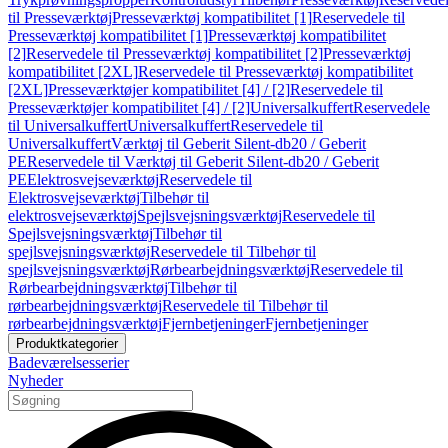
til Presseværktøj
Presseværktøj kompatibilitet [1]
Reservedele til
Presseværktøj kompatibilitet [1]
Presseværktøj kompatibilitet
[2]
Reservedele til Presseværktøj kompatibilitet [2]
Presseværktøj
kompatibilitet [2XL]
Reservedele til Presseværktøj kompatibilitet
[2XL]
Presseværktøjer kompatibilitet [4] / [2]
Reservedele til
Presseværktøjer kompatibilitet [4] / [2]
Universalkuffert
Reservedele
til Universalkuffert
Universalkuffert
Reservedele til
Universalkuffert
Værktøj til Geberit Silent-db20 / Geberit
PE
Reservedele til Værktøj til Geberit Silent-db20 / Geberit
PE
Elektrosvejseværktøj
Reservedele til
Elektrosvejseværktøj
Tilbehør til
elektrosvejseværktøj
Spejlsvejsningsværktøj
Reservedele til
Spejlsvejsningsværktøj
Tilbehør til
spejlsvejsningsværktøj
Reservedele til Tilbehør til
spejlsvejsningsværktøj
Rørbearbejdningsværktøj
Reservedele til
Rørbearbejdningsværktøj
Tilbehør til
rørbearbejdningsværktøj
Reservedele til Tilbehør til
rørbearbejdningsværktøj
Fjernbetjeninger
Fjernbetjeninger
Produktkategorier
Badeværelsesserier
Nyheder