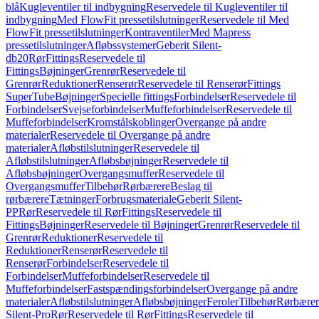
blå
Kugleventiler til indbygning
Reservedele til Kugleventiler til
indbygning
Med FlowFit pressetilslutninger
Reservedele til Med
FlowFit pressetilslutninger
Kontraventiler
Med Mapress
pressetilslutninger
Afløbssystemer
Geberit Silent-
db20
Rør
Fittings
Reservedele til
Fittings
Bøjninger
Grenrør
Reservedele til
Grenrør
Reduktioner
Renserør
Reservedele til Renserør
Fittings
SuperTube
Bøjninger
Specielle fittings
Forbindelser
Reservedele til
Forbindelser
Svejseforbindelser
Muffeforbindelser
Reservedele til
Muffeforbindelser
Kromstålskoblinger
Overgange på andre
materialer
Reservedele til Overgange på andre
materialer
Afløbstilslutninger
Reservedele til
Afløbstilslutninger
Afløbsbøjninger
Reservedele til
Afløbsbøjninger
Overgangsmuffer
Reservedele til
Overgangsmuffer
Tilbehør
Rørbærere
Beslag til
rørbærere
Tætninger
Forbrugsmateriale
Geberit Silent-
PP
Rør
Reservedele til Rør
Fittings
Reservedele til
Fittings
Bøjninger
Reservedele til Bøjninger
Grenrør
Reservedele til
Grenrør
Reduktioner
Reservedele til
Reduktioner
Renserør
Reservedele til
Renserør
Forbindelser
Reservedele til
Forbindelser
Muffeforbindelser
Reservedele til
Muffeforbindelser
Fastspændingsforbindelser
Overgange på andre
materialer
Afløbstilslutninger
Afløbsbøjninger
Feroler
Tilbehør
Rørbærer
Silent-Pro
Rør
Reservedele til Rør
Fittings
Reservedele til