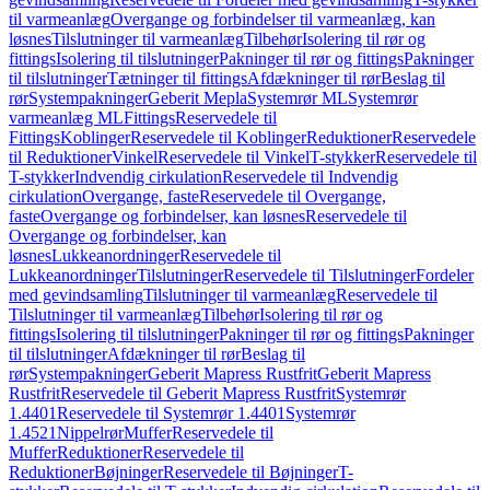
til varmeanlæg
Overgange og forbindelser til varmeanlæg, kan
løsnes
Tilslutninger til varmeanlæg
Tilbehør
Isolering til rør og
fittings
Isolering til tilslutninger
Pakninger til rør og fittings
Pakninger
til tilslutninger
Tætninger til fittings
Afdækninger til rør
Beslag til
rør
Systempakninger
Geberit Mepla
Systemrør ML
Systemrør
varmeanlæg ML
Fittings
Reservedele til
Fittings
Koblinger
Reservedele til Koblinger
Reduktioner
Reservedele
til Reduktioner
Vinkel
Reservedele til Vinkel
T-stykker
Reservedele til
T-stykker
Indvendig cirkulation
Reservedele til Indvendig
cirkulation
Overgange, faste
Reservedele til Overgange,
faste
Overgange og forbindelser, kan løsnes
Reservedele til
Overgange og forbindelser, kan
løsnes
Lukkeanordninger
Reservedele til
Lukkeanordninger
Tilslutninger
Reservedele til Tilslutninger
Fordeler
med gevindsamling
Tilslutninger til varmeanlæg
Reservedele til
Tilslutninger til varmeanlæg
Tilbehør
Isolering til rør og
fittings
Isolering til tilslutninger
Pakninger til rør og fittings
Pakninger
til tilslutninger
Afdækninger til rør
Beslag til
rør
Systempakninger
Geberit Mapress Rustfrit
Geberit Mapress
Rustfrit
Reservedele til Geberit Mapress Rustfrit
Systemrør
1.4401
Reservedele til Systemrør 1.4401
Systemrør
1.4521
Nippelrør
Muffer
Reservedele til
Muffer
Reduktioner
Reservedele til
Reduktioner
Bøjninger
Reservedele til Bøjninger
T-