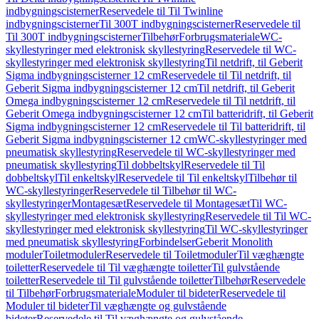
indbygningscisterner
Reservedele til Til Twinline
indbygningscisterner
Til 300T indbygningscisterner
Reservedele til
Til 300T indbygningscisterner
Tilbehør
Forbrugsmateriale
WC-
skyllestyringer med elektronisk skyllestyring
Reservedele til WC-
skyllestyringer med elektronisk skyllestyring
Til netdrift, til Geberit
Sigma indbygningscisterner 12 cm
Reservedele til Til netdrift, til
Geberit Sigma indbygningscisterner 12 cm
Til netdrift, til Geberit
Omega indbygningscisterner 12 cm
Reservedele til Til netdrift, til
Geberit Omega indbygningscisterner 12 cm
Til batteridrift, til Geberit
Sigma indbygningscisterner 12 cm
Reservedele til Til batteridrift, til
Geberit Sigma indbygningscisterner 12 cm
WC-skyllestyringer med
pneumatisk skyllestyring
Reservedele til WC-skyllestyringer med
pneumatisk skyllestyring
Til dobbeltskyl
Reservedele til Til
dobbeltskyl
Til enkeltskyl
Reservedele til Til enkeltskyl
Tilbehør til
WC-skyllestyringer
Reservedele til Tilbehør til WC-
skyllestyringer
Montagesæt
Reservedele til Montagesæt
Til WC-
skyllestyringer med elektronisk skyllestyring
Reservedele til Til WC-
skyllestyringer med elektronisk skyllestyring
Til WC-skyllestyringer
med pneumatisk skyllestyring
Forbindelser
Geberit Monolith
moduler
Toiletmoduler
Reservedele til Toiletmoduler
Til væghængte
toiletter
Reservedele til Til væghængte toiletter
Til gulvstående
toiletter
Reservedele til Til gulvstående toiletter
Tilbehør
Reservedele
til Tilbehør
Forbrugsmateriale
Moduler til bideter
Reservedele til
Moduler til bideter
Til væghængte og gulvstående
bideter
Reservedele til Til væghængte og gulvstående