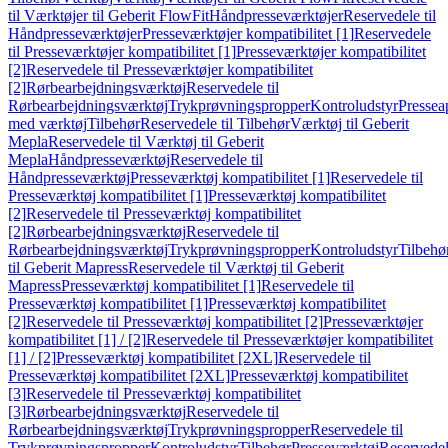
til Værktøjer til Geberit FlowFit
Håndpresseværktøjer
Reservedele til
Håndpresseværktøjer
Presseværktøjer kompatibilitet [1]
Reservedele
til Presseværktøjer kompatibilitet [1]
Presseværktøjer kompatibilitet
[2]
Reservedele til Presseværktøjer kompatibilitet
[2]
Rørbearbejdningsværktøj
Reservedele til
Rørbearbejdningsværktøj
Trykprøvningspropper
Kontroludstyr
Pressea
med værktøj
Tilbehør
Reservedele til Tilbehør
Værktøj til Geberit
Mepla
Reservedele til Værktøj til Geberit
Mepla
Håndpresseværktøj
Reservedele til
Håndpresseværktøj
Presseværktøj kompatibilitet [1]
Reservedele til
Presseværktøj kompatibilitet [1]
Presseværktøj kompatibilitet
[2]
Reservedele til Presseværktøj kompatibilitet
[2]
Rørbearbejdningsværktøj
Reservedele til
Rørbearbejdningsværktøj
Trykprøvningspropper
Kontroludstyr
Tilbehø
til Geberit Mapress
Reservedele til Værktøj til Geberit
Mapress
Presseværktøj kompatibilitet [1]
Reservedele til
Presseværktøj kompatibilitet [1]
Presseværktøj kompatibilitet
[2]
Reservedele til Presseværktøj kompatibilitet [2]
Presseværktøjer
kompatibilitet [1] / [2]
Reservedele til Presseværktøjer kompatibilitet
[1] / [2]
Presseværktøj kompatibilitet [2XL]
Reservedele til
Presseværktøj kompatibilitet [2XL]
Presseværktøj kompatibilitet
[3]
Reservedele til Presseværktøj kompatibilitet
[3]
Rørbearbejdningsværktøj
Reservedele til
Rørbearbejdningsværktøj
Trykprøvningspropper
Reservedele til
Trykprøvningspropper
Kontroludstyr
Tilbehør
Presseværktøj
Reservede