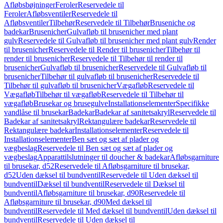
Afløbsbøjninger
Feroler
Reservedele til
Feroler
Afløbsventiler
Reservedele til
Afløbsventiler
Tilbehør
Reservedele til Tilbehør
Bruseniche og
badekar
Brusenicher
Gulvafløb til brusenicher med plant
gulv
Reservedele til Gulvafløb til brusenicher med plant gulv
Render
til brusenicher
Reservedele til Render til brusenicher
Tilbehør til
render til brusenicher
Reservedele til Tilbehør til render til
brusenicher
Gulvafløb til brusenicher
Reservedele til Gulvafløb til
brusenicher
Tilbehør til gulvafløb til brusenicher
Reservedele til
Tilbehør til gulvafløb til brusenicher
Vægafløb
Reservedele til
Vægafløb
Tilbehør til vægafløb
Reservedele til Tilbehør til
vægafløb
Brusekar og brusegulve
Installationselementer
Specifikke
vandlåse til brusekar
Badekar
Badekar af sanitetsakryl
Reservedele til
Badekar af sanitetsakryl
Rektangulære badekar
Reservedele til
Rektangulære badekar
Installationselementer
Reservedele til
Installationselementer
Ben sæt og sæt af plader og
vægbeslag
Reservedele til Ben sæt og sæt af plader og
vægbeslag
Apparattilslutninger til doucher & badekar
Afløbsgarniture
til brusekar, d52
Reservedele til Afløbsgarniture til brusekar,
d52
Uden dæksel til bundventil
Reservedele til Uden dæksel til
bundventil
Dæksel til bundventil
Reservedele til Dæksel til
bundventil
Afløbsgarniture til brusekar, d90
Reservedele til
Afløbsgarniture til brusekar, d90
Med dæksel til
bundventil
Reservedele til Med dæksel til bundventil
Uden dæksel til
bundventil
Reservedele til Uden dæksel til