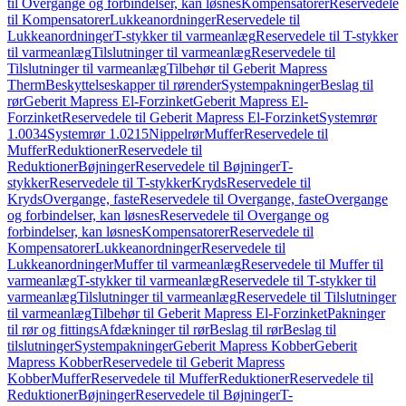
til Overgange og forbindelser, kan løsnes
Kompensatorer
Reservedele
til Kompensatorer
Lukkeanordninger
Reservedele til
Lukkeanordninger
T-stykker til varmeanlæg
Reservedele til T-stykker
til varmeanlæg
Tilslutninger til varmeanlæg
Reservedele til
Tilslutninger til varmeanlæg
Tilbehør til Geberit Mapress
Therm
Beskyttelseskapper til rørender
Systempakninger
Beslag til
rør
Geberit Mapress El-Forzinket
Geberit Mapress El-
Forzinket
Reservedele til Geberit Mapress El-Forzinket
Systemrør
1.0034
Systemrør 1.0215
Nippelrør
Muffer
Reservedele til
Muffer
Reduktioner
Reservedele til
Reduktioner
Bøjninger
Reservedele til Bøjninger
T-
stykker
Reservedele til T-stykker
Kryds
Reservedele til
Kryds
Overgange, faste
Reservedele til Overgange, faste
Overgange
og forbindelser, kan løsnes
Reservedele til Overgange og
forbindelser, kan løsnes
Kompensatorer
Reservedele til
Kompensatorer
Lukkeanordninger
Reservedele til
Lukkeanordninger
Muffer til varmeanlæg
Reservedele til Muffer til
varmeanlæg
T-stykker til varmeanlæg
Reservedele til T-stykker til
varmeanlæg
Tilslutninger til varmeanlæg
Reservedele til Tilslutninger
til varmeanlæg
Tilbehør til Geberit Mapress El-Forzinket
Pakninger
til rør og fittings
Afdækninger til rør
Beslag til rør
Beslag til
tilslutninger
Systempakninger
Geberit Mapress Kobber
Geberit
Mapress Kobber
Reservedele til Geberit Mapress
Kobber
Muffer
Reservedele til Muffer
Reduktioner
Reservedele til
Reduktioner
Bøjninger
Reservedele til Bøjninger
T-