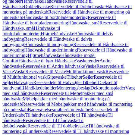
og møbler
Håndvaske
Håndvaske
Reservedele til
Håndvaske
Dobbeltvaske
Reservedele til Dobbeltvaske
Håndvaske til
montering på underskab
Reservedele til Håndvaske til montering på
underskab
Håndvaske til bordplademontering
Reservedele til
Håndvaske til bordplademontering
Håndvaske, små
Reservedele til
Håndvaske, små
Håndvaske til
bordplademontering
Hjørnehåndvaske
Håndvaske til delvis
indbygning
Reservedele til Håndvaske til delvis
indbygning
Håndvaske til indbygning
Reservedele til Håndvaske til
indbygning
Håndvaske til underlimning
Reservedele til Håndvaske til
underlimning
Hjørnehåndvaske
Håndvaske model
Comfort
Håndvaske til børn
Håndvaske
Vaskerender
Andre
håndvaske
Reservedele til Andre håndvaske
Vaske
Reservedele til
Vaske
Vaske
Reservedele til Vaske
Multifunktionel vask
Reservedele
til Multifunktionel vask
Gipsvaske
Tilbehør
Søjler
Reservedele til
Søjler
Halvsøjler
Reservedele til Halvsøjler
Tilbehør
Dæksel til
bundventil
Håndklædeholder
Monteringsbeslag
Dekorationsplader
Vægh
med små håndvaske
Reservedele til Møbelpakker med små
håndvaske
Møbelpakker med håndvaske til montering på
underskab
Reservedele til Møbelpakker med håndvaske til montering
på underskab
Badeværelsesmøbler
Underskabe
Reservedele til
Underskabe
Til håndvaske
Reservedele til Til håndvaske
Til
håndvaske
Reservedele til Til håndvaske
Til
dobbeltvaske
Reservedele til Til dobbeltvaske
Til håndvaske til
montering på underskab
Reservedele til Til håndvaske til montering