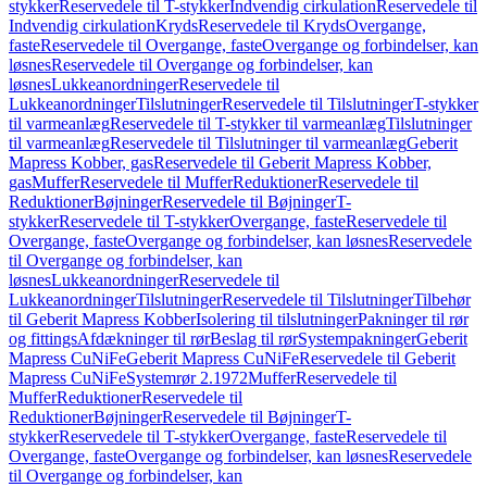
stykker
Reservedele til T-stykker
Indvendig cirkulation
Reservedele til
Indvendig cirkulation
Kryds
Reservedele til Kryds
Overgange,
faste
Reservedele til Overgange, faste
Overgange og forbindelser, kan
løsnes
Reservedele til Overgange og forbindelser, kan
løsnes
Lukkeanordninger
Reservedele til
Lukkeanordninger
Tilslutninger
Reservedele til Tilslutninger
T-stykker
til varmeanlæg
Reservedele til T-stykker til varmeanlæg
Tilslutninger
til varmeanlæg
Reservedele til Tilslutninger til varmeanlæg
Geberit
Mapress Kobber, gas
Reservedele til Geberit Mapress Kobber,
gas
Muffer
Reservedele til Muffer
Reduktioner
Reservedele til
Reduktioner
Bøjninger
Reservedele til Bøjninger
T-
stykker
Reservedele til T-stykker
Overgange, faste
Reservedele til
Overgange, faste
Overgange og forbindelser, kan løsnes
Reservedele
til Overgange og forbindelser, kan
løsnes
Lukkeanordninger
Reservedele til
Lukkeanordninger
Tilslutninger
Reservedele til Tilslutninger
Tilbehør
til Geberit Mapress Kobber
Isolering til tilslutninger
Pakninger til rør
og fittings
Afdækninger til rør
Beslag til rør
Systempakninger
Geberit
Mapress CuNiFe
Geberit Mapress CuNiFe
Reservedele til Geberit
Mapress CuNiFe
Systemrør 2.1972
Muffer
Reservedele til
Muffer
Reduktioner
Reservedele til
Reduktioner
Bøjninger
Reservedele til Bøjninger
T-
stykker
Reservedele til T-stykker
Overgange, faste
Reservedele til
Overgange, faste
Overgange og forbindelser, kan løsnes
Reservedele
til Overgange og forbindelser, kan