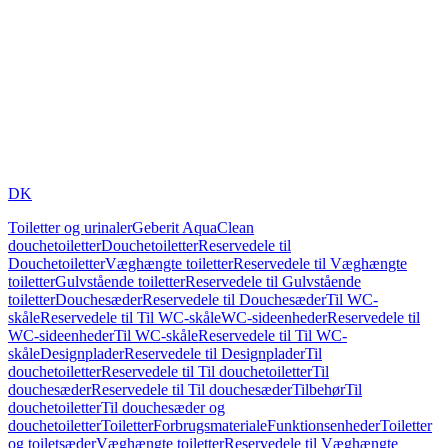
DK
Toiletter og urinaler
Geberit AquaClean
douchetoiletter
Douchetoiletter
Reservedele til
Douchetoiletter
Væghængte toiletter
Reservedele til Væghængte
toiletter
Gulvstående toiletter
Reservedele til Gulvstående
toiletter
Douchesæder
Reservedele til Douchesæder
Til WC-
skåle
Reservedele til Til WC-skåle
WC-sideenheder
Reservedele til
WC-sideenheder
Til WC-skåle
Reservedele til Til WC-
skåle
Designplader
Reservedele til Designplader
Til
douchetoiletter
Reservedele til Til douchetoiletter
Til
douchesæder
Reservedele til Til douchesæder
Tilbehør
Til
douchetoiletter
Til douchesæder og
douchetoiletter
Toiletter
Forbrugsmateriale
Funktionsenheder
Toiletter
og toiletsæder
Væghængte toiletter
Reservedele til Væghængte