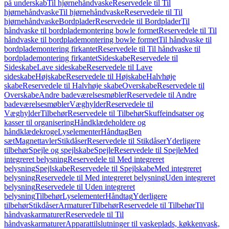
på underskab
Til hjørnehåndvaske
Reservedele til Til
hjørnehåndvaske
Til hjørnehåndvaske
Reservedele til Til
hjørnehåndvaske
Bordplader
Reservedele til Bordplader
Til
håndvaske til bordplademontering bowle formet
Reservedele til Til
håndvaske til bordplademontering bowle formet
Til håndvaske til
bordplademontering firkantet
Reservedele til Til håndvaske til
bordplademontering firkantet
Sideskabe
Reservedele til
Sideskabe
Lave sideskabe
Reservedele til Lave
sideskabe
Højskabe
Reservedele til Højskabe
Halvhøje
skabe
Reservedele til Halvhøje skabe
Overskabe
Reservedele til
Overskabe
Andre badeværelsesmøbler
Reservedele til Andre
badeværelsesmøbler
Væghylder
Reservedele til
Væghylder
Tilbehør
Reservedele til Tilbehør
Skuffeindsatser og
kasser til organisering
Håndklædeholdere og
håndklædekroge
Lyselementer
Håndtag
Ben
sæt
Magnettavler
Stikdåser
Reservedele til Stikdåser
Yderligere
tilbehør
Spejle og spejlskabe
Spejle
Reservedele til Spejle
Med
integreret belysning
Reservedele til Med integreret
belysning
Spejlskabe
Reservedele til Spejlskabe
Med integreret
belysning
Reservedele til Med integreret belysning
Uden integreret
belysning
Reservedele til Uden integreret
belysning
Tilbehør
Lyselementer
Håndtag
Yderligere
tilbehør
Stikdåser
Armaturer
Tilbehør
Reservedele til Tilbehør
Til
håndvaskarmaturer
Reservedele til Til
håndvaskarmaturer
Apparattilslutninger til vaskeplads, køkkenvask,