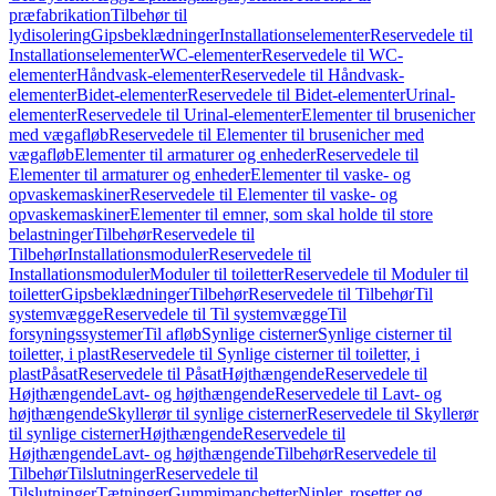
præfabrikation
Tilbehør til
lydisolering
Gipsbeklædninger
Installationselementer
Reservedele til
Installationselementer
WC-elementer
Reservedele til WC-
elementer
Håndvask-elementer
Reservedele til Håndvask-
elementer
Bidet-elementer
Reservedele til Bidet-elementer
Urinal-
elementer
Reservedele til Urinal-elementer
Elementer til brusenicher
med vægafløb
Reservedele til Elementer til brusenicher med
vægafløb
Elementer til armaturer og enheder
Reservedele til
Elementer til armaturer og enheder
Elementer til vaske- og
opvaskemaskiner
Reservedele til Elementer til vaske- og
opvaskemaskiner
Elementer til emner, som skal holde til store
belastninger
Tilbehør
Reservedele til
Tilbehør
Installationsmoduler
Reservedele til
Installationsmoduler
Moduler til toiletter
Reservedele til Moduler til
toiletter
Gipsbeklædninger
Tilbehør
Reservedele til Tilbehør
Til
systemvægge
Reservedele til Til systemvægge
Til
forsyningssystemer
Til afløb
Synlige cisterner
Synlige cisterner til
toiletter, i plast
Reservedele til Synlige cisterner til toiletter, i
plast
Påsat
Reservedele til Påsat
Højthængende
Reservedele til
Højthængende
Lavt- og højthængende
Reservedele til Lavt- og
højthængende
Skyllerør til synlige cisterner
Reservedele til Skyllerør
til synlige cisterner
Højthængende
Reservedele til
Højthængende
Lavt- og højthængende
Tilbehør
Reservedele til
Tilbehør
Tilslutninger
Reservedele til
Tilslutninger
Tætninger
Gummimanchetter
Nipler, rosetter og