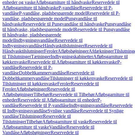
enheder og vaske
Afløbsgarniture til håndvaske
Reservedele til
Afløbsgarniture til håndvaske
P-vandlåse
Reservedele til P-
vandlåse
P-vandlåse, pladsbesparende model
Reservedele til P-
vandlåse, pladsbesparende model
Pungvandlåse til
håndvaske
Reservedele til Pungvandlåse til håndvaske
Pungvandlåse
til håndvaske, pladsbesparende model
Reservedele til Pungvandlåse
til håndvaske, pladsbesparende
model
Indbygningsvandlåse
Reservedele til
Indbygningsvandlåse
Håndvasktilslutninger
Reservedele til
Håndvasktilslutninger
Feroler
Afløbsbøjninger
Afdækninger
Tilslutning
til Tilslutninger
Tætninger
Indbygningskabinetter
Afløbsgarniture til
køkkenvaske
Reservedele til Afløbsgarniture til køkkenvaske
P-
vandlåse
Reservedele til P-
vandlåse
Dobbeltkammervandlåse
Reservedele til
Dobbeltkammervandlåse
Tilslutninger til køkkenvaske
Reservedele til
Tilslutninger til køkkenvaske
Feroler
Reservedele til
Feroler
Afløbsbøjninger
Reservedele til
Afløbsbøjninger
Tilbehør
Reservedele til Tilbehør
Afløbsgarniture til
enheder
Reservedele til Afløbsgarniture til enheder
P-
vandlåse
Reservedele til P-vandlåse
Indbygningsvandlåse
Reservedele
til Indbygningsvandlåse
Synlige vandlåse
Reservedele til Synlige
vandlåse
Tilslutninger
Reservedele til
Tilslutninger
Tilbehør
Afløbsgarniture til vaske
Reservedele til
Afløbsgarniture til vaske
Vandlåse
Reservedele til
Vandlåse
Afløbsbøjninger
Reservedele til