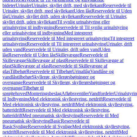
bideter
Urinaler
Urinaler, skyllet drift, med skyllekant
Reservedele til
Urinaler, skyllet drift, med skyllekant
Uden låg
Reservedele til Uden
låg
Urinaler, skyllet drift, uden skyllekant
Reservedele til Urinaler,
skyllet drift, uden skyllekant
Til synlig urinalstyring eller
urinalstyring til indbygning
Reservedele til Til synlig urinalstyring
eller urinalstyring til indbygning
Med integreret
urinalstyring
Reservedele til Med integreret urinalstyring
Til integreret
urinalstyring
Reservedele til Til integreret urinalstyring
Urinaler, drift
uden vand
Reservedele til Urinaler, drift uden vand
Uden
låg
Reservedele til Uden låg
Skillevægge
Reservedele til
Skillevægge
Skillevægge af plast
Reservedele til Skillevægge af
plast
Skillevægge af glas
Reservedele til Skillevægge af
glas
Tilbehør
Reservedele til Tilbehør
Urinallåg
Vandlåse og
vandlåstilbehør
Skyllerør, skyllerørsbøjninger og
overgange
Reservedele til Skyllerør, skyllerørsbøjninger og
overgange
Tilbehør til
sprøjtehoved
Monteringsbeslag
Afløbsventiler
Vandfordeler
Urinalstyri
til Indbygning
Med elektronisk skyllestyring, netdrift
Reservedele til
Med elektronisk skyllestyring, netdrift
Med elektronisk skyllestyring,
batteridrift
Reservedele til Med elektronisk skyllestyring,
batteridrift
Med pneumatisk skyllestyring
Reservedele til Med
pneumatisk skyllestyring
Basic
Reservedele til
Basic
Synlige
Reservedele til Synlige
Med elektronisk skyllestyring,
netdrift
Reservedele til Med elektronisk skyllestyring, netdrift
Med