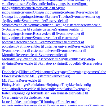
vandbegrænsere
Skylleventiler
Indbygningscisterner
Sigma
indbygningscisterner
Reservedele til Sigma
indbygningscisterner
Omega indbygningscisterner
Reservedele til
Omega indbygningscisterner
Skyllerør
Tilbehør
Svømmeventiler og
skylleventiler
Svømmeventiler
Reservedele til
Svømmeventiler
Svømmeventiler til synlige cisterner
Reservedele til
Svømmeventiler til synlige cisterner
Svømmeventiler til
indbygningscisterner
Reservedele til Svømmeventiler til
indbygningscisterner
Svømmeventiler til cisterner af
porcelæn
Reservedele til Svømmeventiler til cisterner af
porcelæn
Svømmeventiler til cisterner universel
Reservedele til
Svømmeventiler til cisterner universel
Svømmeventiler til
Monolith
Reservedele til Svømmeventiler til
Monolith
Skylleventiler
Reservedele til Skylleventiler
Skyl-stop-
skylning
Reservedele til Skyl-stop-skylning
Dobbeltskyl
Reservedele
til
Dobbeltskyl
Tilbehør
Trykknapper
Overgange
Forsyningssystemer
Geber
FlowFit
Systemrør ML
Systemrør varmeanlæg
ML
Fittings
Reservedele til
Fittings
Koblinger
Reduktioner
Bøjninger
T-stykker
Indvendig
cirkulation
Reservedele til Indvendig cirkulation
Overgange,
faste
Overgange og forbindelser, kan løsnes
Reservedele til
Overgange og forbindelser, kan
løsnes
Lukkeanordninger
Tilslutninger
Fordeler med
gevindsamling
Reservedele til Fordeler med gevindsamling
T-stykker