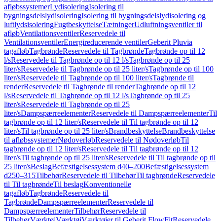
afløbssystemer
Lydisolering
Isolering til
bygningsdelslydisolering
Isolering til bygningsdelslydisolering og
luftlydsisolering
Fugtbeskyttelse
Tætninger
Udluftningsventiler til
afløb
Ventilationsventiler
Reservedele til
Ventilationsventiler
Energireducerende ventiler
Geberit Pluvia
tagafløb
Tagbrønde
Reservedele til Tagbrønde
Tagbrønde op til 12
l/s
Reservedele til Tagbrønde op til 12 l/s
Tagbrønde op til 25
liter/s
Reservedele til Tagbrønde op til 25 liter/s
Tagbrønde op til 100
liter/s
Reservedele til Tagbrønde op til 100 liter/s
Tagbrønde til
render
Reservedele til Tagbrønde til render
Tagbrønde op til 12
l/s
Reservedele til Tagbrønde op til 12 l/s
Tagbrønde op til 25
liter/s
Reservedele til Tagbrønde op til 25
liter/s
Dampspærreelementer
Reservedele til Dampspærreelementer
Til
tagbrønde op til 12 liter/s
Reservedele til Til tagbrønde op til 12
liter/s
Til tagbrønde op til 25 liter/s
Brandbeskyttelse
Brandbeskyttelse
til afløbssystemer
Nødoverløb
Reservedele til Nødoverløb
Til
tagbrønde op til 12 liter/s
Reservedele til Til tagbrønde op til 12
liter/s
Til tagbrønde op til 25 liter/s
Reservedele til Til tagbrønde op til
25 liter/s
Beslag
Befæstigelsessystem d40–200
Befæstigelsessystem
d250–315
Tilbehør
Reservedele til Tilbehør
Til tagbrønde
Reservedele
til Til tagbrønde
Til beslag
Konventionelle
tagafløb
Tagbrønde
Reservedele til
Tagbrønde
Dampspærreelementer
Reservedele til
Dampspærreelementer
Tilbehør
Reservedele til
Tilbehør
Værktøj
Værktøj
Værktøjer til Geberit FlowFit
Reservedele