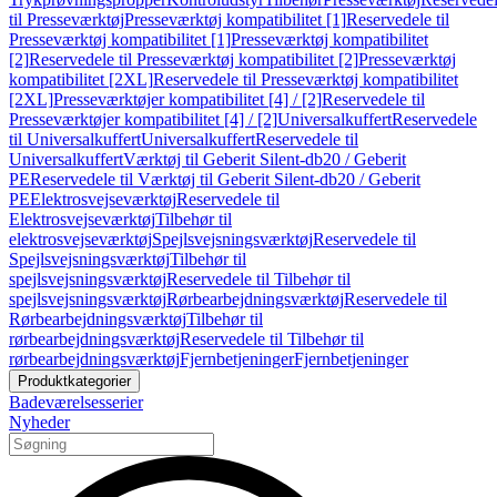
til Presseværktøj
Presseværktøj kompatibilitet [1]
Reservedele til
Presseværktøj kompatibilitet [1]
Presseværktøj kompatibilitet
[2]
Reservedele til Presseværktøj kompatibilitet [2]
Presseværktøj
kompatibilitet [2XL]
Reservedele til Presseværktøj kompatibilitet
[2XL]
Presseværktøjer kompatibilitet [4] / [2]
Reservedele til
Presseværktøjer kompatibilitet [4] / [2]
Universalkuffert
Reservedele
til Universalkuffert
Universalkuffert
Reservedele til
Universalkuffert
Værktøj til Geberit Silent-db20 / Geberit
PE
Reservedele til Værktøj til Geberit Silent-db20 / Geberit
PE
Elektrosvejseværktøj
Reservedele til
Elektrosvejseværktøj
Tilbehør til
elektrosvejseværktøj
Spejlsvejsningsværktøj
Reservedele til
Spejlsvejsningsværktøj
Tilbehør til
spejlsvejsningsværktøj
Reservedele til Tilbehør til
spejlsvejsningsværktøj
Rørbearbejdningsværktøj
Reservedele til
Rørbearbejdningsværktøj
Tilbehør til
rørbearbejdningsværktøj
Reservedele til Tilbehør til
rørbearbejdningsværktøj
Fjernbetjeninger
Fjernbetjeninger
Produktkategorier
Badeværelsesserier
Nyheder