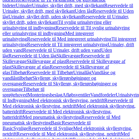
bideter
Urinaler
Urinaler, skyllet drift, med skyllekant
Reservedele til
Urinaler, skyllet drift, med skyllekant
Uden låg
Reservedele til Uden
låg
Urinaler, skyllet drift, uden skyllekant
Reservedele til Urinaler,
skyllet drift, uden skyllekant
Til synlig urinalstyring eller
urinalstyring til indbygning
Reservedele til Til synlig urinalstyring
eller urinalstyring til indbygning
Med integreret
urinalstyring
Reservedele til Med integreret urinalstyring
Til integreret
urinalstyring
Reservedele til Til integreret urinalstyring
Urinaler, drift
uden vand
Reservedele til Urinaler, drift uden vand
Uden
låg
Reservedele til Uden låg
Skillevægge
Reservedele til
Skillevægge
Skillevægge af plast
Reservedele til Skillevægge af
plast
Skillevægge af glas
Reservedele til Skillevægge af
glas
Tilbehør
Reservedele til Tilbehør
Urinallåg
Vandlåse og
vandlåstilbehør
Skyllerør, skyllerørsbøjninger og
overgange
Reservedele til Skyllerør, skyllerørsbøjninger og
overgange
Tilbehør til
sprøjtehoved
Monteringsbeslag
Afløbsventiler
Vandfordeler
Urinalstyri
til Indbygning
Med elektronisk skyllestyring, netdrift
Reservedele til
Med elektronisk skyllestyring, netdrift
Med elektronisk skyllestyring,
batteridrift
Reservedele til Med elektronisk skyllestyring,
batteridrift
Med pneumatisk skyllestyring
Reservedele til Med
pneumatisk skyllestyring
Basic
Reservedele til
Basic
Synlige
Reservedele til Synlige
Med elektronisk skyllestyring,
netdrift
Reservedele til Med elektronisk skyllestyring, netdrift
Med