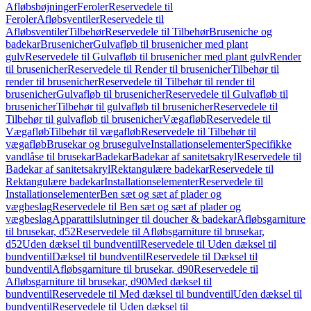
Afløbsbøjninger
Feroler
Reservedele til
Feroler
Afløbsventiler
Reservedele til
Afløbsventiler
Tilbehør
Reservedele til Tilbehør
Bruseniche og
badekar
Brusenicher
Gulvafløb til brusenicher med plant
gulv
Reservedele til Gulvafløb til brusenicher med plant gulv
Render
til brusenicher
Reservedele til Render til brusenicher
Tilbehør til
render til brusenicher
Reservedele til Tilbehør til render til
brusenicher
Gulvafløb til brusenicher
Reservedele til Gulvafløb til
brusenicher
Tilbehør til gulvafløb til brusenicher
Reservedele til
Tilbehør til gulvafløb til brusenicher
Vægafløb
Reservedele til
Vægafløb
Tilbehør til vægafløb
Reservedele til Tilbehør til
vægafløb
Brusekar og brusegulve
Installationselementer
Specifikke
vandlåse til brusekar
Badekar
Badekar af sanitetsakryl
Reservedele til
Badekar af sanitetsakryl
Rektangulære badekar
Reservedele til
Rektangulære badekar
Installationselementer
Reservedele til
Installationselementer
Ben sæt og sæt af plader og
vægbeslag
Reservedele til Ben sæt og sæt af plader og
vægbeslag
Apparattilslutninger til doucher & badekar
Afløbsgarniture
til brusekar, d52
Reservedele til Afløbsgarniture til brusekar,
d52
Uden dæksel til bundventil
Reservedele til Uden dæksel til
bundventil
Dæksel til bundventil
Reservedele til Dæksel til
bundventil
Afløbsgarniture til brusekar, d90
Reservedele til
Afløbsgarniture til brusekar, d90
Med dæksel til
bundventil
Reservedele til Med dæksel til bundventil
Uden dæksel til
bundventil
Reservedele til Uden dæksel til