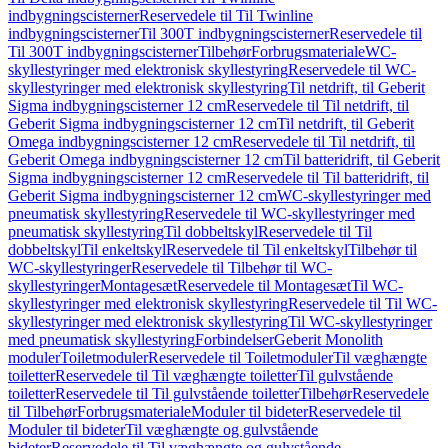
indbygningscisterner
Reservedele til Til Twinline
indbygningscisterner
Til 300T indbygningscisterner
Reservedele til
Til 300T indbygningscisterner
Tilbehør
Forbrugsmateriale
WC-
skyllestyringer med elektronisk skyllestyring
Reservedele til WC-
skyllestyringer med elektronisk skyllestyring
Til netdrift, til Geberit
Sigma indbygningscisterner 12 cm
Reservedele til Til netdrift, til
Geberit Sigma indbygningscisterner 12 cm
Til netdrift, til Geberit
Omega indbygningscisterner 12 cm
Reservedele til Til netdrift, til
Geberit Omega indbygningscisterner 12 cm
Til batteridrift, til Geberit
Sigma indbygningscisterner 12 cm
Reservedele til Til batteridrift, til
Geberit Sigma indbygningscisterner 12 cm
WC-skyllestyringer med
pneumatisk skyllestyring
Reservedele til WC-skyllestyringer med
pneumatisk skyllestyring
Til dobbeltskyl
Reservedele til Til
dobbeltskyl
Til enkeltskyl
Reservedele til Til enkeltskyl
Tilbehør til
WC-skyllestyringer
Reservedele til Tilbehør til WC-
skyllestyringer
Montagesæt
Reservedele til Montagesæt
Til WC-
skyllestyringer med elektronisk skyllestyring
Reservedele til Til WC-
skyllestyringer med elektronisk skyllestyring
Til WC-skyllestyringer
med pneumatisk skyllestyring
Forbindelser
Geberit Monolith
moduler
Toiletmoduler
Reservedele til Toiletmoduler
Til væghængte
toiletter
Reservedele til Til væghængte toiletter
Til gulvstående
toiletter
Reservedele til Til gulvstående toiletter
Tilbehør
Reservedele
til Tilbehør
Forbrugsmateriale
Moduler til bideter
Reservedele til
Moduler til bideter
Til væghængte og gulvstående
bideter
Reservedele til Til væghængte og gulvstående