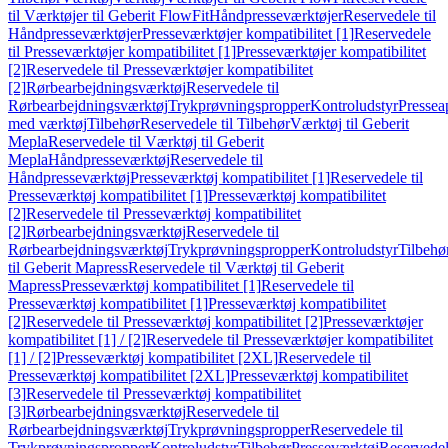
til Værktøjer til Geberit FlowFit
Håndpresseværktøjer
Reservedele til
Håndpresseværktøjer
Presseværktøjer kompatibilitet [1]
Reservedele
til Presseværktøjer kompatibilitet [1]
Presseværktøjer kompatibilitet
[2]
Reservedele til Presseværktøjer kompatibilitet
[2]
Rørbearbejdningsværktøj
Reservedele til
Rørbearbejdningsværktøj
Trykprøvningspropper
Kontroludstyr
Pressea
med værktøj
Tilbehør
Reservedele til Tilbehør
Værktøj til Geberit
Mepla
Reservedele til Værktøj til Geberit
Mepla
Håndpresseværktøj
Reservedele til
Håndpresseværktøj
Presseværktøj kompatibilitet [1]
Reservedele til
Presseværktøj kompatibilitet [1]
Presseværktøj kompatibilitet
[2]
Reservedele til Presseværktøj kompatibilitet
[2]
Rørbearbejdningsværktøj
Reservedele til
Rørbearbejdningsværktøj
Trykprøvningspropper
Kontroludstyr
Tilbehø
til Geberit Mapress
Reservedele til Værktøj til Geberit
Mapress
Presseværktøj kompatibilitet [1]
Reservedele til
Presseværktøj kompatibilitet [1]
Presseværktøj kompatibilitet
[2]
Reservedele til Presseværktøj kompatibilitet [2]
Presseværktøjer
kompatibilitet [1] / [2]
Reservedele til Presseværktøjer kompatibilitet
[1] / [2]
Presseværktøj kompatibilitet [2XL]
Reservedele til
Presseværktøj kompatibilitet [2XL]
Presseværktøj kompatibilitet
[3]
Reservedele til Presseværktøj kompatibilitet
[3]
Rørbearbejdningsværktøj
Reservedele til
Rørbearbejdningsværktøj
Trykprøvningspropper
Reservedele til
Trykprøvningspropper
Kontroludstyr
Tilbehør
Presseværktøj
Reservede