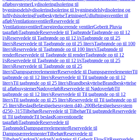
afløbssystemer
Lydisolering
Isolering til
bygningsdelslydisolering
Isolering til bygningsdelslydisolering og
luftlydsisolering
Fugtbeskyttelse
Tætninger
Udluftningsventiler til
afløb
Ventilationsventiler
Reservedele til
Ventilationsventiler
Energireducerende ventiler
Geberit Pluvia
tagafløb
Tagbrønde
Reservedele til Tagbrønde
Tagbrønde op til 12
l/s
Reservedele til Tagbrønde op til 12 l/s
Tagbrønde op til 25
liter/s
Reservedele til Tagbrønde op til 25 liter/s
Tagbrønde op til 100
liter/s
Reservedele til Tagbrønde op til 100 liter/s
Tagbrønde til
render
Reservedele til Tagbrønde til render
Tagbrønde op til 12
l/s
Reservedele til Tagbrønde op til 12 l/s
Tagbrønde op til 25
liter/s
Reservedele til Tagbrønde op til 25
liter/s
Dampspærreelementer
Reservedele til Dampspærreelementer
Til
tagbrønde op til 12 liter/s
Reservedele til Til tagbrønde op til 12
liter/s
Til tagbrønde op til 25 liter/s
Brandbeskyttelse
Brandbeskyttelse
til afløbssystemer
Nødoverløb
Reservedele til Nødoverløb
Til
tagbrønde op til 12 liter/s
Reservedele til Til tagbrønde op til 12
liter/s
Til tagbrønde op til 25 liter/s
Reservedele til Til tagbrønde op til
25 liter/s
Beslag
Befæstigelsessystem d40–200
Befæstigelsessystem
d250–315
Tilbehør
Reservedele til Tilbehør
Til tagbrønde
Reservedele
til Til tagbrønde
Til beslag
Konventionelle
tagafløb
Tagbrønde
Reservedele til
Tagbrønde
Dampspærreelementer
Reservedele til
Dampspærreelementer
Tilbehør
Reservedele til
Tilbehør
Værktøj
Værktøj
Værktøjer til Geberit FlowFit
Reservedele