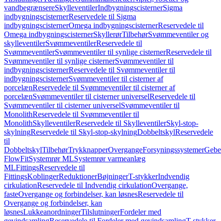
vandbegrænsere
Skylleventiler
Indbygningscisterner
Sigma
indbygningscisterner
Reservedele til Sigma
indbygningscisterner
Omega indbygningscisterner
Reservedele til
Omega indbygningscisterner
Skyllerør
Tilbehør
Svømmeventiler og
skylleventiler
Svømmeventiler
Reservedele til
Svømmeventiler
Svømmeventiler til synlige cisterner
Reservedele til
Svømmeventiler til synlige cisterner
Svømmeventiler til
indbygningscisterner
Reservedele til Svømmeventiler til
indbygningscisterner
Svømmeventiler til cisterner af
porcelæn
Reservedele til Svømmeventiler til cisterner af
porcelæn
Svømmeventiler til cisterner universel
Reservedele til
Svømmeventiler til cisterner universel
Svømmeventiler til
Monolith
Reservedele til Svømmeventiler til
Monolith
Skylleventiler
Reservedele til Skylleventiler
Skyl-stop-
skylning
Reservedele til Skyl-stop-skylning
Dobbeltskyl
Reservedele
til
Dobbeltskyl
Tilbehør
Trykknapper
Overgange
Forsyningssystemer
Geber
FlowFit
Systemrør ML
Systemrør varmeanlæg
ML
Fittings
Reservedele til
Fittings
Koblinger
Reduktioner
Bøjninger
T-stykker
Indvendig
cirkulation
Reservedele til Indvendig cirkulation
Overgange,
faste
Overgange og forbindelser, kan løsnes
Reservedele til
Overgange og forbindelser, kan
løsnes
Lukkeanordninger
Tilslutninger
Fordeler med
gevindsamling
Reservedele til Fordeler med gevindsamling
T-stykker