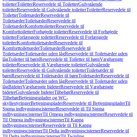
toiletter
Toiletter
Reservedele til Toiletter
Gulvstående
toiletter
Reservedele til Gulvstående toiletter
Toiletter
Reservedele til
Toiletter
Toiletsæder
Reservedele til
Toiletsæder
Toiletsæder
Reservedele til
Toiletsæder
Komforttoiletter
Reservedele til
Komforttoiletter
Forhøjede toiletter
Reservedele til Forhøjede
toiletter
Forlængede toiletter
Reservedele til Forlængede
toiletter
Komforttoiletsæder
Reservedele til
Komforttoiletsæder
Toiletsæder
Reservedele til
Toiletsæder
Toiletsæder uden låg
Reservedele til Toiletsæder uden
låg
Toiletter til børn
Reservedele til Toiletter til børn
Væghængte
toiletter
Reservedele til Væghængte toiletter
Gulvstående
toiletter
Reservedele til Gulvstående toiletter
Toiletsæder til
børn
Reservedele til Toiletsæder til børn
Toiletsæder
Reservedele til
Toiletsæder
Toiletsæder uden låg
Reservedele til Toiletsæder uden
låg
Bideter
Væghængte bideter
Reservedele til Væghængte
bideter
Gulvstående bideter
Tilbehør
Reservedele til
Tilbehør
Betjeningsplader og WC-
skyllestyringer
Betjeningsplader
Reservedele til Betjeningsplader
Til
Sigma indbygningscisterner
Reservedele til Til Sigma
indbygningscisterner
Til Omega indbygningscisterner
Reservedele til
Til Omega indbygningscisterner
Til Kappa
indbygningscisterner
Reservedele til Til Kappa
indbygningscisterner
Til Delta indbygningscisterner
Reservedele til
Til Delta indbygningscisterner
Til Twinline