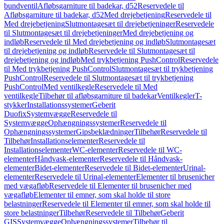
bundventil
Afløbsgarniture til badekar, d52
Reservedele til
Afløbsgarniture til badekar, d52
Med drejebetjening
Reservedele til
Med drejebetjening
Slutmontagesæt til drejebetjeninger
Reservedele
til Slutmontagesæt til drejebetjeninger
Med drejebetjening og
indløb
Reservedele til Med drejebetjening og indløb
Slutmontagesæt
til drejebetjening og indløb
Reservedele til Slutmontagesæt til
drejebetjening og indløb
Med trykbetjening PushControl
Reservedele
til Med trykbetjening PushControl
Slutmontagesæt til trykbetjening
PushControl
Reservedele til Slutmontagesæt til trykbetjening
PushControl
Med ventilkegle
Reservedele til Med
ventilkegle
Tilbehør til afløbsgarniture til badekar
Ventilkegler
T-
stykker
Installationssystemer
Geberit
Duofix
Systemvægge
Reservedele til
Systemvægge
Ophængningssystemer
Reservedele til
Ophængningssystemer
Gipsbeklædninger
Tilbehør
Reservedele til
Tilbehør
Installationselementer
Reservedele til
Installationselementer
WC-elementer
Reservedele til WC-
elementer
Håndvask-elementer
Reservedele til Håndvask-
elementer
Bidet-elementer
Reservedele til Bidet-elementer
Urinal-
elementer
Reservedele til Urinal-elementer
Elementer til brusenicher
med vægafløb
Reservedele til Elementer til brusenicher med
vægafløb
Elementer til emner, som skal holde til store
belastninger
Reservedele til Elementer til emner, som skal holde til
store belastninger
Tilbehør
Reservedele til Tilbehør
Geberit
GIS
Systemvægge
Ophængningssystemer
Tilbehør til