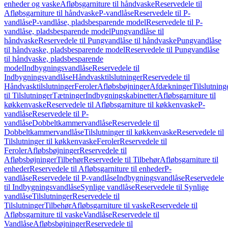
enheder og vaske
Afløbsgarniture til håndvaske
Reservedele til
Afløbsgarniture til håndvaske
P-vandlåse
Reservedele til P-
vandlåse
P-vandlåse, pladsbesparende model
Reservedele til P-
vandlåse, pladsbesparende model
Pungvandlåse til
håndvaske
Reservedele til Pungvandlåse til håndvaske
Pungvandlåse
til håndvaske, pladsbesparende model
Reservedele til Pungvandlåse
til håndvaske, pladsbesparende
model
Indbygningsvandlåse
Reservedele til
Indbygningsvandlåse
Håndvasktilslutninger
Reservedele til
Håndvasktilslutninger
Feroler
Afløbsbøjninger
Afdækninger
Tilslutning
til Tilslutninger
Tætninger
Indbygningskabinetter
Afløbsgarniture til
køkkenvaske
Reservedele til Afløbsgarniture til køkkenvaske
P-
vandlåse
Reservedele til P-
vandlåse
Dobbeltkammervandlåse
Reservedele til
Dobbeltkammervandlåse
Tilslutninger til køkkenvaske
Reservedele til
Tilslutninger til køkkenvaske
Feroler
Reservedele til
Feroler
Afløbsbøjninger
Reservedele til
Afløbsbøjninger
Tilbehør
Reservedele til Tilbehør
Afløbsgarniture til
enheder
Reservedele til Afløbsgarniture til enheder
P-
vandlåse
Reservedele til P-vandlåse
Indbygningsvandlåse
Reservedele
til Indbygningsvandlåse
Synlige vandlåse
Reservedele til Synlige
vandlåse
Tilslutninger
Reservedele til
Tilslutninger
Tilbehør
Afløbsgarniture til vaske
Reservedele til
Afløbsgarniture til vaske
Vandlåse
Reservedele til
Vandlåse
Afløbsbøjninger
Reservedele til