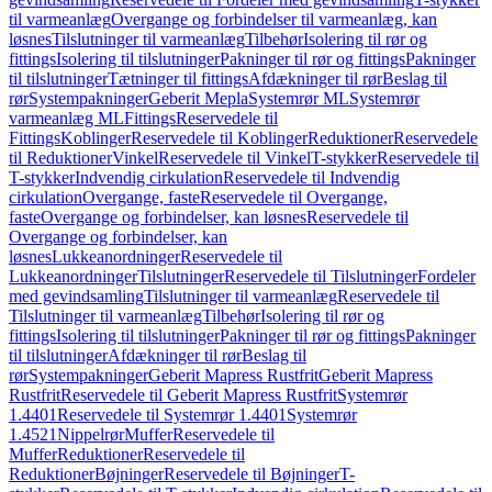
til varmeanlæg
Overgange og forbindelser til varmeanlæg, kan
løsnes
Tilslutninger til varmeanlæg
Tilbehør
Isolering til rør og
fittings
Isolering til tilslutninger
Pakninger til rør og fittings
Pakninger
til tilslutninger
Tætninger til fittings
Afdækninger til rør
Beslag til
rør
Systempakninger
Geberit Mepla
Systemrør ML
Systemrør
varmeanlæg ML
Fittings
Reservedele til
Fittings
Koblinger
Reservedele til Koblinger
Reduktioner
Reservedele
til Reduktioner
Vinkel
Reservedele til Vinkel
T-stykker
Reservedele til
T-stykker
Indvendig cirkulation
Reservedele til Indvendig
cirkulation
Overgange, faste
Reservedele til Overgange,
faste
Overgange og forbindelser, kan løsnes
Reservedele til
Overgange og forbindelser, kan
løsnes
Lukkeanordninger
Reservedele til
Lukkeanordninger
Tilslutninger
Reservedele til Tilslutninger
Fordeler
med gevindsamling
Tilslutninger til varmeanlæg
Reservedele til
Tilslutninger til varmeanlæg
Tilbehør
Isolering til rør og
fittings
Isolering til tilslutninger
Pakninger til rør og fittings
Pakninger
til tilslutninger
Afdækninger til rør
Beslag til
rør
Systempakninger
Geberit Mapress Rustfrit
Geberit Mapress
Rustfrit
Reservedele til Geberit Mapress Rustfrit
Systemrør
1.4401
Reservedele til Systemrør 1.4401
Systemrør
1.4521
Nippelrør
Muffer
Reservedele til
Muffer
Reduktioner
Reservedele til
Reduktioner
Bøjninger
Reservedele til Bøjninger
T-