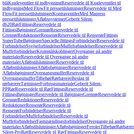
blå
Kugleventiler til indbygning
Reservedele til Kugleventiler til
indbygning
Med FlowFit pressetilslutninger
Reservedele til Med
FlowFit pressetilslutninger
Kontraventiler
Med Mapress
pressetilslutninger
Afløbssystemer
Geberit Silent-
db20
Rør
Fittings
Reservedele til
Fittings
Bøjninger
Grenrør
Reservedele til
Grenrør
Reduktioner
Renserør
Reservedele til Renserør
Fittings
SuperTube
Bøjninger
Specielle fittings
Forbindelser
Reservedele til
Forbindelser
Svejseforbindelser
Muffeforbindelser
Reservedele til
Muffeforbindelser
Kromstålskoblinger
Overgange på andre
materialer
Reservedele til Overgange på andre
materialer
Afløbstilslutninger
Reservedele til
Afløbstilslutninger
Afløbsbøjninger
Reservedele til
Afløbsbøjninger
Overgangsmuffer
Reservedele til
Overgangsmuffer
Tilbehør
Rørbærere
Beslag til
rørbærere
Tætninger
Forbrugsmateriale
Geberit Silent-
PP
Rør
Reservedele til Rør
Fittings
Reservedele til
Fittings
Bøjninger
Reservedele til Bøjninger
Grenrør
Reservedele til
Grenrør
Reduktioner
Reservedele til
Reduktioner
Renserør
Reservedele til
Renserør
Forbindelser
Reservedele til
Forbindelser
Muffeforbindelser
Reservedele til
Muffeforbindelser
Fastspændingsforbindelser
Overgange på andre
materialer
Afløbstilslutninger
Afløbsbøjninger
Feroler
Tilbehør
Rørbærer
Silent-Pro
Rør
Reservedele til Rør
Fittings
Reservedele til