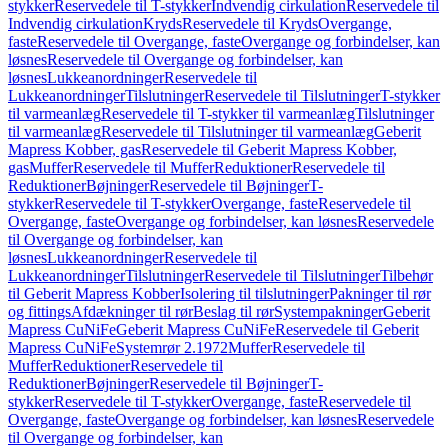
stykker
Reservedele til T-stykker
Indvendig cirkulation
Reservedele til
Indvendig cirkulation
Kryds
Reservedele til Kryds
Overgange,
faste
Reservedele til Overgange, faste
Overgange og forbindelser, kan
løsnes
Reservedele til Overgange og forbindelser, kan
løsnes
Lukkeanordninger
Reservedele til
Lukkeanordninger
Tilslutninger
Reservedele til Tilslutninger
T-stykker
til varmeanlæg
Reservedele til T-stykker til varmeanlæg
Tilslutninger
til varmeanlæg
Reservedele til Tilslutninger til varmeanlæg
Geberit
Mapress Kobber, gas
Reservedele til Geberit Mapress Kobber,
gas
Muffer
Reservedele til Muffer
Reduktioner
Reservedele til
Reduktioner
Bøjninger
Reservedele til Bøjninger
T-
stykker
Reservedele til T-stykker
Overgange, faste
Reservedele til
Overgange, faste
Overgange og forbindelser, kan løsnes
Reservedele
til Overgange og forbindelser, kan
løsnes
Lukkeanordninger
Reservedele til
Lukkeanordninger
Tilslutninger
Reservedele til Tilslutninger
Tilbehør
til Geberit Mapress Kobber
Isolering til tilslutninger
Pakninger til rør
og fittings
Afdækninger til rør
Beslag til rør
Systempakninger
Geberit
Mapress CuNiFe
Geberit Mapress CuNiFe
Reservedele til Geberit
Mapress CuNiFe
Systemrør 2.1972
Muffer
Reservedele til
Muffer
Reduktioner
Reservedele til
Reduktioner
Bøjninger
Reservedele til Bøjninger
T-
stykker
Reservedele til T-stykker
Overgange, faste
Reservedele til
Overgange, faste
Overgange og forbindelser, kan løsnes
Reservedele
til Overgange og forbindelser, kan