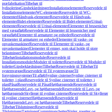
præfabrikation
Tilbehør til
lydisolering
Gipsbeklædninger
Installationselementer
Reservedele til
Installationselementer
WC-elementer
Reservedele til WC-
elementer
Håndvask-elementer
Reservedele til Håndvask-
elementer
Bidet-elementer
Reservedele til Bidet-elementer
Urinal-
elementer
Reservedele til Urinal-elementer
Elementer til brusenicher
med vægafløb
Reservedele til Elementer til brusenicher med
vægafløb
Elementer til armaturer og enheder
Reservedele til
Elementer til armaturer og enheder
Elementer til vaske- og
opvaskemaskiner
Reservedele til Elementer til vaske- og
opvaskemaskiner
Elementer til emner, som skal holde til store
belastninger
Tilbehør
Reservedele til
Tilbehør
Installationsmoduler
Reservedele til
Installationsmoduler
Moduler til toiletter
Reservedele til Moduler til
toiletter
Gipsbeklædninger
Tilbehør
Reservedele til Tilbehør
Til
systemvægge
Reservedele til Til systemvægge
Til
forsyningssystemer
Til afløb
Synlige cisterner
Synlige cisterner til
toiletter, i plast
Reservedele til Synlige cisterner til toiletter, i
plast
Påsat
Reservedele til Påsat
Højthængende
Reservedele til
Højthængende
Lavt- og højthængende
Reservedele til Lavt- og
højthængende
Skyllerør til synlige cisterner
Reservedele til Skyllerør
til synlige cisterner
Højthængende
Reservedele til
Højthængende
Lavt- og højthængende
Tilbehør
Reservedele til
Tilbehør
Tilslutninger
Reservedele til
Tilslutninger
Tætninger
Gummimanchetter
Nipler, rosetter og