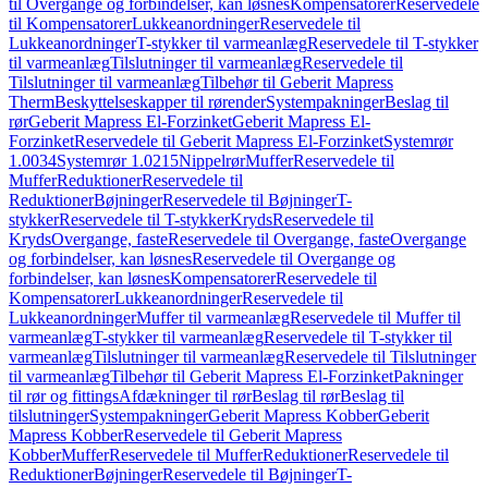
til Overgange og forbindelser, kan løsnes
Kompensatorer
Reservedele
til Kompensatorer
Lukkeanordninger
Reservedele til
Lukkeanordninger
T-stykker til varmeanlæg
Reservedele til T-stykker
til varmeanlæg
Tilslutninger til varmeanlæg
Reservedele til
Tilslutninger til varmeanlæg
Tilbehør til Geberit Mapress
Therm
Beskyttelseskapper til rørender
Systempakninger
Beslag til
rør
Geberit Mapress El-Forzinket
Geberit Mapress El-
Forzinket
Reservedele til Geberit Mapress El-Forzinket
Systemrør
1.0034
Systemrør 1.0215
Nippelrør
Muffer
Reservedele til
Muffer
Reduktioner
Reservedele til
Reduktioner
Bøjninger
Reservedele til Bøjninger
T-
stykker
Reservedele til T-stykker
Kryds
Reservedele til
Kryds
Overgange, faste
Reservedele til Overgange, faste
Overgange
og forbindelser, kan løsnes
Reservedele til Overgange og
forbindelser, kan løsnes
Kompensatorer
Reservedele til
Kompensatorer
Lukkeanordninger
Reservedele til
Lukkeanordninger
Muffer til varmeanlæg
Reservedele til Muffer til
varmeanlæg
T-stykker til varmeanlæg
Reservedele til T-stykker til
varmeanlæg
Tilslutninger til varmeanlæg
Reservedele til Tilslutninger
til varmeanlæg
Tilbehør til Geberit Mapress El-Forzinket
Pakninger
til rør og fittings
Afdækninger til rør
Beslag til rør
Beslag til
tilslutninger
Systempakninger
Geberit Mapress Kobber
Geberit
Mapress Kobber
Reservedele til Geberit Mapress
Kobber
Muffer
Reservedele til Muffer
Reduktioner
Reservedele til
Reduktioner
Bøjninger
Reservedele til Bøjninger
T-