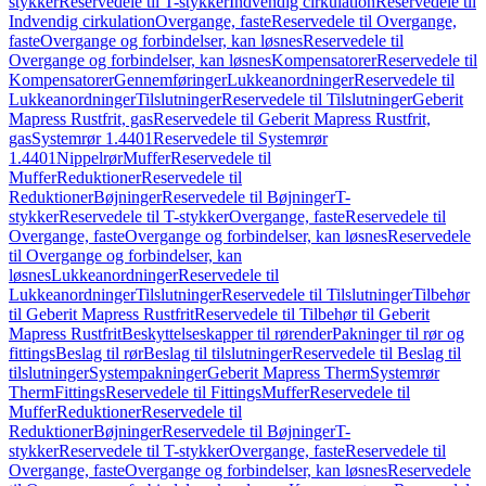
stykker
Reservedele til T-stykker
Indvendig cirkulation
Reservedele til
Indvendig cirkulation
Overgange, faste
Reservedele til Overgange,
faste
Overgange og forbindelser, kan løsnes
Reservedele til
Overgange og forbindelser, kan løsnes
Kompensatorer
Reservedele til
Kompensatorer
Gennemføringer
Lukkeanordninger
Reservedele til
Lukkeanordninger
Tilslutninger
Reservedele til Tilslutninger
Geberit
Mapress Rustfrit, gas
Reservedele til Geberit Mapress Rustfrit,
gas
Systemrør 1.4401
Reservedele til Systemrør
1.4401
Nippelrør
Muffer
Reservedele til
Muffer
Reduktioner
Reservedele til
Reduktioner
Bøjninger
Reservedele til Bøjninger
T-
stykker
Reservedele til T-stykker
Overgange, faste
Reservedele til
Overgange, faste
Overgange og forbindelser, kan løsnes
Reservedele
til Overgange og forbindelser, kan
løsnes
Lukkeanordninger
Reservedele til
Lukkeanordninger
Tilslutninger
Reservedele til Tilslutninger
Tilbehør
til Geberit Mapress Rustfrit
Reservedele til Tilbehør til Geberit
Mapress Rustfrit
Beskyttelseskapper til rørender
Pakninger til rør og
fittings
Beslag til rør
Beslag til tilslutninger
Reservedele til Beslag til
tilslutninger
Systempakninger
Geberit Mapress Therm
Systemrør
Therm
Fittings
Reservedele til Fittings
Muffer
Reservedele til
Muffer
Reduktioner
Reservedele til
Reduktioner
Bøjninger
Reservedele til Bøjninger
T-
stykker
Reservedele til T-stykker
Overgange, faste
Reservedele til
Overgange, faste
Overgange og forbindelser, kan løsnes
Reservedele