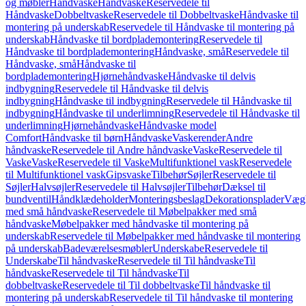
og møbler
Håndvaske
Håndvaske
Reservedele til
Håndvaske
Dobbeltvaske
Reservedele til Dobbeltvaske
Håndvaske til
montering på underskab
Reservedele til Håndvaske til montering på
underskab
Håndvaske til bordplademontering
Reservedele til
Håndvaske til bordplademontering
Håndvaske, små
Reservedele til
Håndvaske, små
Håndvaske til
bordplademontering
Hjørnehåndvaske
Håndvaske til delvis
indbygning
Reservedele til Håndvaske til delvis
indbygning
Håndvaske til indbygning
Reservedele til Håndvaske til
indbygning
Håndvaske til underlimning
Reservedele til Håndvaske til
underlimning
Hjørnehåndvaske
Håndvaske model
Comfort
Håndvaske til børn
Håndvaske
Vaskerender
Andre
håndvaske
Reservedele til Andre håndvaske
Vaske
Reservedele til
Vaske
Vaske
Reservedele til Vaske
Multifunktionel vask
Reservedele
til Multifunktionel vask
Gipsvaske
Tilbehør
Søjler
Reservedele til
Søjler
Halvsøjler
Reservedele til Halvsøjler
Tilbehør
Dæksel til
bundventil
Håndklædeholder
Monteringsbeslag
Dekorationsplader
Vægh
med små håndvaske
Reservedele til Møbelpakker med små
håndvaske
Møbelpakker med håndvaske til montering på
underskab
Reservedele til Møbelpakker med håndvaske til montering
på underskab
Badeværelsesmøbler
Underskabe
Reservedele til
Underskabe
Til håndvaske
Reservedele til Til håndvaske
Til
håndvaske
Reservedele til Til håndvaske
Til
dobbeltvaske
Reservedele til Til dobbeltvaske
Til håndvaske til
montering på underskab
Reservedele til Til håndvaske til montering