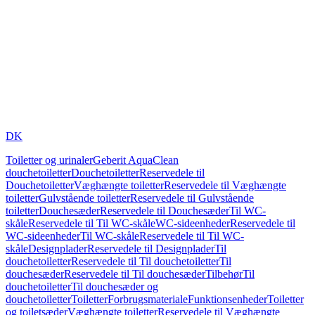
DK
Toiletter og urinaler
Geberit AquaClean
douchetoiletter
Douchetoiletter
Reservedele til
Douchetoiletter
Væghængte toiletter
Reservedele til Væghængte
toiletter
Gulvstående toiletter
Reservedele til Gulvstående
toiletter
Douchesæder
Reservedele til Douchesæder
Til WC-
skåle
Reservedele til Til WC-skåle
WC-sideenheder
Reservedele til
WC-sideenheder
Til WC-skåle
Reservedele til Til WC-
skåle
Designplader
Reservedele til Designplader
Til
douchetoiletter
Reservedele til Til douchetoiletter
Til
douchesæder
Reservedele til Til douchesæder
Tilbehør
Til
douchetoiletter
Til douchesæder og
douchetoiletter
Toiletter
Forbrugsmateriale
Funktionsenheder
Toiletter
og toiletsæder
Væghængte toiletter
Reservedele til Væghængte