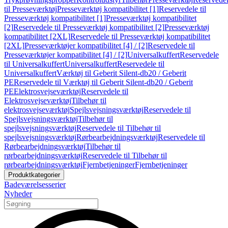
til Presseværktøj
Presseværktøj kompatibilitet [1]
Reservedele til
Presseværktøj kompatibilitet [1]
Presseværktøj kompatibilitet
[2]
Reservedele til Presseværktøj kompatibilitet [2]
Presseværktøj
kompatibilitet [2XL]
Reservedele til Presseværktøj kompatibilitet
[2XL]
Presseværktøjer kompatibilitet [4] / [2]
Reservedele til
Presseværktøjer kompatibilitet [4] / [2]
Universalkuffert
Reservedele
til Universalkuffert
Universalkuffert
Reservedele til
Universalkuffert
Værktøj til Geberit Silent-db20 / Geberit
PE
Reservedele til Værktøj til Geberit Silent-db20 / Geberit
PE
Elektrosvejseværktøj
Reservedele til
Elektrosvejseværktøj
Tilbehør til
elektrosvejseværktøj
Spejlsvejsningsværktøj
Reservedele til
Spejlsvejsningsværktøj
Tilbehør til
spejlsvejsningsværktøj
Reservedele til Tilbehør til
spejlsvejsningsværktøj
Rørbearbejdningsværktøj
Reservedele til
Rørbearbejdningsværktøj
Tilbehør til
rørbearbejdningsværktøj
Reservedele til Tilbehør til
rørbearbejdningsværktøj
Fjernbetjeninger
Fjernbetjeninger
Produktkategorier
Badeværelsesserier
Nyheder