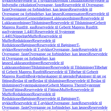
stykker
Reservedele til T-stykker
Indvendig cirkulation
Reservedele til
Indvendig cirkulation
Overgange, faste
Reservedele til Overgange,
faste
Overgange og forbindelser, kan løsnes
Reservedele til
Overgange og forbindelser, kan løsnes
Kompensatorer
Reservedele til
Kompensatorer
Gennemføringer
Lukkeanordninger
Reservedele til
Lukkeanordninger
Tilslutninger
Reservedele til Tilslutninger
Geberit
Mapress Rustfrit, gas
Reservedele til Geberit Mapress Rustfrit,
gas
Systemrør 1.4401
Reservedele til Systemrør
1.4401
Nippelrør
Muffer
Reservedele til
Muffer
Reduktioner
Reservedele til
Reduktioner
Bøjninger
Reservedele til Bøjninger
T-
stykker
Reservedele til T-stykker
Overgange, faste
Reservedele til
Overgange, faste
Overgange og forbindelser, kan løsnes
Reservedele
til Overgange og forbindelser, kan
løsnes
Lukkeanordninger
Reservedele til
Lukkeanordninger
Tilslutninger
Reservedele til Tilslutninger
Tilbehør
til Geberit Mapress Rustfrit
Reservedele til Tilbehør til Geberit
Mapress Rustfrit
Beskyttelseskapper til rørender
Pakninger til rør og
fittings
Beslag til rør
Beslag til tilslutninger
Reservedele til Beslag til
tilslutninger
Systempakninger
Geberit Mapress Therm
Systemrør
Therm
Fittings
Reservedele til Fittings
Muffer
Reservedele til
Muffer
Reduktioner
Reservedele til
Reduktioner
Bøjninger
Reservedele til Bøjninger
T-
stykker
Reservedele til T-stykker
Overgange, faste
Reservedele til
Overgange, faste
Overgange og forbindelser, kan løsnes
Reservedele