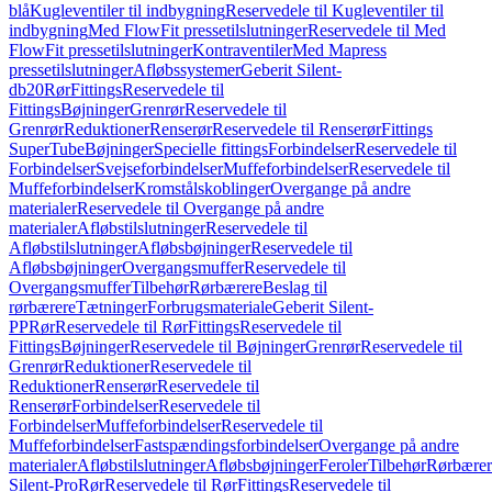
blå
Kugleventiler til indbygning
Reservedele til Kugleventiler til
indbygning
Med FlowFit pressetilslutninger
Reservedele til Med
FlowFit pressetilslutninger
Kontraventiler
Med Mapress
pressetilslutninger
Afløbssystemer
Geberit Silent-
db20
Rør
Fittings
Reservedele til
Fittings
Bøjninger
Grenrør
Reservedele til
Grenrør
Reduktioner
Renserør
Reservedele til Renserør
Fittings
SuperTube
Bøjninger
Specielle fittings
Forbindelser
Reservedele til
Forbindelser
Svejseforbindelser
Muffeforbindelser
Reservedele til
Muffeforbindelser
Kromstålskoblinger
Overgange på andre
materialer
Reservedele til Overgange på andre
materialer
Afløbstilslutninger
Reservedele til
Afløbstilslutninger
Afløbsbøjninger
Reservedele til
Afløbsbøjninger
Overgangsmuffer
Reservedele til
Overgangsmuffer
Tilbehør
Rørbærere
Beslag til
rørbærere
Tætninger
Forbrugsmateriale
Geberit Silent-
PP
Rør
Reservedele til Rør
Fittings
Reservedele til
Fittings
Bøjninger
Reservedele til Bøjninger
Grenrør
Reservedele til
Grenrør
Reduktioner
Reservedele til
Reduktioner
Renserør
Reservedele til
Renserør
Forbindelser
Reservedele til
Forbindelser
Muffeforbindelser
Reservedele til
Muffeforbindelser
Fastspændingsforbindelser
Overgange på andre
materialer
Afløbstilslutninger
Afløbsbøjninger
Feroler
Tilbehør
Rørbærer
Silent-Pro
Rør
Reservedele til Rør
Fittings
Reservedele til