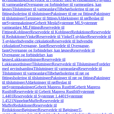
til varmeanlæg
Overgange og forbindelser til varmeanlæg, kan
løsnes
Tilslutninger til varmeanlæg
Tilbehør
Isolering til rør og
fittings
Isolering til tilslutninger
Pakninger til rør og fittings
Pakninger
til tilslutninger
Tætninger til fittings
Afdækninger til rør
Beslag til
rør
Systempakninger
Geberit Mepla
Systemrør ML
Systemrør
varmeanlæg ML
Fittings
Reservedele til
Fittings
Koblinger
Reservedele til Koblinger
Reduktioner
Reservedele
til Reduktioner
Vinkel
Reservedele til Vinkel
T-stykker
Reservedele til
T-stykker
Indvendig cirkulation
Reservedele til Indvendig
cirkulation
Overgange, faste
Reservedele til Overgange,
faste
Overgange og forbindelser, kan løsnes
Reservedele til
Overgange og forbindelser, kan
løsnes
Lukkeanordninger
Reservedele til
Lukkeanordninger
Tilslutninger
Reservedele til Tilslutninger
Fordeler
med gevindsamling
Tilslutninger til varmeanlæg
Reservedele til
Tilslutninger til varmeanlæg
Tilbehør
Isolering til rør og
fittings
Isolering til tilslutninger
Pakninger til rør og fittings
Pakninger
til tilslutninger
Afdækninger til rør
Beslag til
rør
Systempakninger
Geberit Mapress Rustfrit
Geberit Mapress
Rustfrit
Reservedele til Geberit Mapress Rustfrit
Systemrør
1.4401
Reservedele til Systemrør 1.4401
Systemrør
1.4521
Nippelrør
Muffer
Reservedele til
Muffer
Reduktioner
Reservedele til
Reduktioner
Bøjninger
Reservedele til Bøjninger
T-