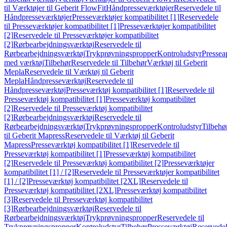
til Værktøjer til Geberit FlowFit
Håndpresseværktøjer
Reservedele til
Håndpresseværktøjer
Presseværktøjer kompatibilitet [1]
Reservedele
til Presseværktøjer kompatibilitet [1]
Presseværktøjer kompatibilitet
[2]
Reservedele til Presseværktøjer kompatibilitet
[2]
Rørbearbejdningsværktøj
Reservedele til
Rørbearbejdningsværktøj
Trykprøvningspropper
Kontroludstyr
Pressea
med værktøj
Tilbehør
Reservedele til Tilbehør
Værktøj til Geberit
Mepla
Reservedele til Værktøj til Geberit
Mepla
Håndpresseværktøj
Reservedele til
Håndpresseværktøj
Presseværktøj kompatibilitet [1]
Reservedele til
Presseværktøj kompatibilitet [1]
Presseværktøj kompatibilitet
[2]
Reservedele til Presseværktøj kompatibilitet
[2]
Rørbearbejdningsværktøj
Reservedele til
Rørbearbejdningsværktøj
Trykprøvningspropper
Kontroludstyr
Tilbehø
til Geberit Mapress
Reservedele til Værktøj til Geberit
Mapress
Presseværktøj kompatibilitet [1]
Reservedele til
Presseværktøj kompatibilitet [1]
Presseværktøj kompatibilitet
[2]
Reservedele til Presseværktøj kompatibilitet [2]
Presseværktøjer
kompatibilitet [1] / [2]
Reservedele til Presseværktøjer kompatibilitet
[1] / [2]
Presseværktøj kompatibilitet [2XL]
Reservedele til
Presseværktøj kompatibilitet [2XL]
Presseværktøj kompatibilitet
[3]
Reservedele til Presseværktøj kompatibilitet
[3]
Rørbearbejdningsværktøj
Reservedele til
Rørbearbejdningsværktøj
Trykprøvningspropper
Reservedele til
Trykprøvningspropper
Kontroludstyr
Tilbehør
Presseværktøj
Reservede