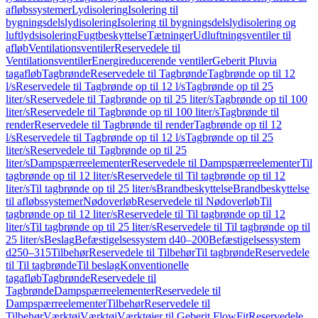
afløbssystemer
Lydisolering
Isolering til
bygningsdelslydisolering
Isolering til bygningsdelslydisolering og
luftlydsisolering
Fugtbeskyttelse
Tætninger
Udluftningsventiler til
afløb
Ventilationsventiler
Reservedele til
Ventilationsventiler
Energireducerende ventiler
Geberit Pluvia
tagafløb
Tagbrønde
Reservedele til Tagbrønde
Tagbrønde op til 12
l/s
Reservedele til Tagbrønde op til 12 l/s
Tagbrønde op til 25
liter/s
Reservedele til Tagbrønde op til 25 liter/s
Tagbrønde op til 100
liter/s
Reservedele til Tagbrønde op til 100 liter/s
Tagbrønde til
render
Reservedele til Tagbrønde til render
Tagbrønde op til 12
l/s
Reservedele til Tagbrønde op til 12 l/s
Tagbrønde op til 25
liter/s
Reservedele til Tagbrønde op til 25
liter/s
Dampspærreelementer
Reservedele til Dampspærreelementer
Til
tagbrønde op til 12 liter/s
Reservedele til Til tagbrønde op til 12
liter/s
Til tagbrønde op til 25 liter/s
Brandbeskyttelse
Brandbeskyttelse
til afløbssystemer
Nødoverløb
Reservedele til Nødoverløb
Til
tagbrønde op til 12 liter/s
Reservedele til Til tagbrønde op til 12
liter/s
Til tagbrønde op til 25 liter/s
Reservedele til Til tagbrønde op til
25 liter/s
Beslag
Befæstigelsessystem d40–200
Befæstigelsessystem
d250–315
Tilbehør
Reservedele til Tilbehør
Til tagbrønde
Reservedele
til Til tagbrønde
Til beslag
Konventionelle
tagafløb
Tagbrønde
Reservedele til
Tagbrønde
Dampspærreelementer
Reservedele til
Dampspærreelementer
Tilbehør
Reservedele til
Tilbehør
Værktøj
Værktøj
Værktøjer til Geberit FlowFit
Reservedele