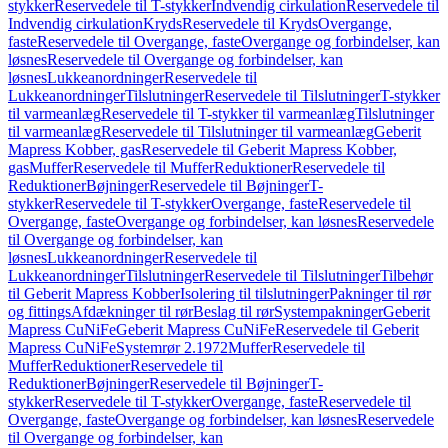
stykker
Reservedele til T-stykker
Indvendig cirkulation
Reservedele til
Indvendig cirkulation
Kryds
Reservedele til Kryds
Overgange,
faste
Reservedele til Overgange, faste
Overgange og forbindelser, kan
løsnes
Reservedele til Overgange og forbindelser, kan
løsnes
Lukkeanordninger
Reservedele til
Lukkeanordninger
Tilslutninger
Reservedele til Tilslutninger
T-stykker
til varmeanlæg
Reservedele til T-stykker til varmeanlæg
Tilslutninger
til varmeanlæg
Reservedele til Tilslutninger til varmeanlæg
Geberit
Mapress Kobber, gas
Reservedele til Geberit Mapress Kobber,
gas
Muffer
Reservedele til Muffer
Reduktioner
Reservedele til
Reduktioner
Bøjninger
Reservedele til Bøjninger
T-
stykker
Reservedele til T-stykker
Overgange, faste
Reservedele til
Overgange, faste
Overgange og forbindelser, kan løsnes
Reservedele
til Overgange og forbindelser, kan
løsnes
Lukkeanordninger
Reservedele til
Lukkeanordninger
Tilslutninger
Reservedele til Tilslutninger
Tilbehør
til Geberit Mapress Kobber
Isolering til tilslutninger
Pakninger til rør
og fittings
Afdækninger til rør
Beslag til rør
Systempakninger
Geberit
Mapress CuNiFe
Geberit Mapress CuNiFe
Reservedele til Geberit
Mapress CuNiFe
Systemrør 2.1972
Muffer
Reservedele til
Muffer
Reduktioner
Reservedele til
Reduktioner
Bøjninger
Reservedele til Bøjninger
T-
stykker
Reservedele til T-stykker
Overgange, faste
Reservedele til
Overgange, faste
Overgange og forbindelser, kan løsnes
Reservedele
til Overgange og forbindelser, kan