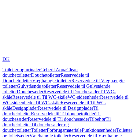
DK
Toiletter og urinaler
Geberit AquaClean
douchetoiletter
Douchetoiletter
Reservedele til
Douchetoiletter
Væghængte toiletter
Reservedele til Væghængte
toiletter
Gulvstående toiletter
Reservedele til Gulvstående
toiletter
Douchesæder
Reservedele til Douchesæder
Til WC-
skåle
Reservedele til Til WC-skåle
WC-sideenheder
Reservedele til
WC-sideenheder
Til WC-skåle
Reservedele til Til WC-
skåle
Designplader
Reservedele til Designplader
Til
douchetoiletter
Reservedele til Til douchetoiletter
Til
douchesæder
Reservedele til Til douchesæder
Tilbehør
Til
douchetoiletter
Til douchesæder og
douchetoiletter
Toiletter
Forbrugsmateriale
Funktionsenheder
Toiletter
og toiletsæder
Væghængte toiletter
Reservedele til Væghængte