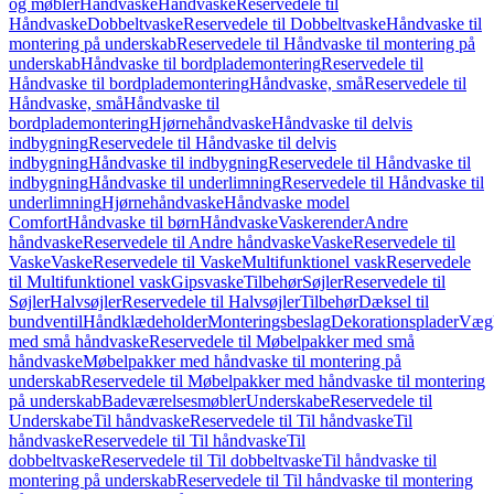
og møbler
Håndvaske
Håndvaske
Reservedele til
Håndvaske
Dobbeltvaske
Reservedele til Dobbeltvaske
Håndvaske til
montering på underskab
Reservedele til Håndvaske til montering på
underskab
Håndvaske til bordplademontering
Reservedele til
Håndvaske til bordplademontering
Håndvaske, små
Reservedele til
Håndvaske, små
Håndvaske til
bordplademontering
Hjørnehåndvaske
Håndvaske til delvis
indbygning
Reservedele til Håndvaske til delvis
indbygning
Håndvaske til indbygning
Reservedele til Håndvaske til
indbygning
Håndvaske til underlimning
Reservedele til Håndvaske til
underlimning
Hjørnehåndvaske
Håndvaske model
Comfort
Håndvaske til børn
Håndvaske
Vaskerender
Andre
håndvaske
Reservedele til Andre håndvaske
Vaske
Reservedele til
Vaske
Vaske
Reservedele til Vaske
Multifunktionel vask
Reservedele
til Multifunktionel vask
Gipsvaske
Tilbehør
Søjler
Reservedele til
Søjler
Halvsøjler
Reservedele til Halvsøjler
Tilbehør
Dæksel til
bundventil
Håndklædeholder
Monteringsbeslag
Dekorationsplader
Vægh
med små håndvaske
Reservedele til Møbelpakker med små
håndvaske
Møbelpakker med håndvaske til montering på
underskab
Reservedele til Møbelpakker med håndvaske til montering
på underskab
Badeværelsesmøbler
Underskabe
Reservedele til
Underskabe
Til håndvaske
Reservedele til Til håndvaske
Til
håndvaske
Reservedele til Til håndvaske
Til
dobbeltvaske
Reservedele til Til dobbeltvaske
Til håndvaske til
montering på underskab
Reservedele til Til håndvaske til montering