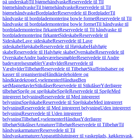
på underskab
Til hjørnehåndvaske
Reservedele til Til
hjørnehåndvaske
Til hjørnehåndvaske
Reservedele til Til
hjørnehåndvaske
Bordplader
Reservedele til Bordplader
Til
håndvaske til bordplademontering bowle formet
Reservedele til Til
håndvaske til bordplademontering bowle formet
Til håndvaske til
bordplademontering firkantet
Reservedele til Til håndvaske til
bordplademontering firkantet
Sideskabe
Reservedele til
Sideskabe
Lave sideskabe
Reservedele til Lave
sideskabe
Højskabe
Reservedele til Højskabe
Halvhøje
skabe
Reservedele til Halvhøje skabe
Overskabe
Reservedele til
Overskabe
Andre badeværelsesmøbler
Reservedele til Andre
badeværelsesmøbler
Væghylder
Reservedele til
Væghylder
Tilbehør
Reservedele til Tilbehør
Skuffeindsatser og
kasser til organisering
Håndklædeholdere og
håndklædekroge
Lyselementer
Håndtag
Ben
sæt
Magnettavler
Stikdåser
Reservedele til Stikdåser
Yderligere
tilbehør
Spejle og spejlskabe
Spejle
Reservedele til Spejle
Med
integreret belysning
Reservedele til Med integreret
belysning
Spejlskabe
Reservedele til Spejlskabe
Med integreret
belysning
Reservedele til Med integreret belysning
Uden integreret
belysning
Reservedele til Uden integreret
belysning
Tilbehør
Lyselementer
Håndtag
Yderligere
tilbehør
Stikdåser
Armaturer
Tilbehør
Reservedele til Tilbehør
Til
håndvaskarmaturer
Reservedele til Til
håndvaskarmaturer
Apparattilslutninger til vaskeplads, køkkenvask,