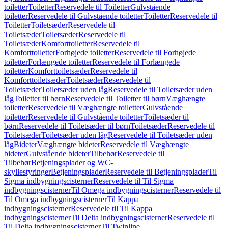
toiletter
Toiletter
Reservedele til Toiletter
Gulvstående
toiletter
Reservedele til Gulvstående toiletter
Toiletter
Reservedele til
Toiletter
Toiletsæder
Reservedele til
Toiletsæder
Toiletsæder
Reservedele til
Toiletsæder
Komforttoiletter
Reservedele til
Komforttoiletter
Forhøjede toiletter
Reservedele til Forhøjede
toiletter
Forlængede toiletter
Reservedele til Forlængede
toiletter
Komforttoiletsæder
Reservedele til
Komforttoiletsæder
Toiletsæder
Reservedele til
Toiletsæder
Toiletsæder uden låg
Reservedele til Toiletsæder uden
låg
Toiletter til børn
Reservedele til Toiletter til børn
Væghængte
toiletter
Reservedele til Væghængte toiletter
Gulvstående
toiletter
Reservedele til Gulvstående toiletter
Toiletsæder til
børn
Reservedele til Toiletsæder til børn
Toiletsæder
Reservedele til
Toiletsæder
Toiletsæder uden låg
Reservedele til Toiletsæder uden
låg
Bideter
Væghængte bideter
Reservedele til Væghængte
bideter
Gulvstående bideter
Tilbehør
Reservedele til
Tilbehør
Betjeningsplader og WC-
skyllestyringer
Betjeningsplader
Reservedele til Betjeningsplader
Til
Sigma indbygningscisterner
Reservedele til Til Sigma
indbygningscisterner
Til Omega indbygningscisterner
Reservedele til
Til Omega indbygningscisterner
Til Kappa
indbygningscisterner
Reservedele til Til Kappa
indbygningscisterner
Til Delta indbygningscisterner
Reservedele til
Til Delta indbygningscisterner
Til Twinline