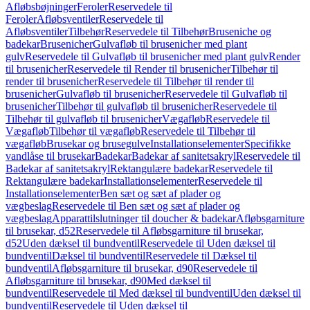
Afløbsbøjninger
Feroler
Reservedele til
Feroler
Afløbsventiler
Reservedele til
Afløbsventiler
Tilbehør
Reservedele til Tilbehør
Bruseniche og
badekar
Brusenicher
Gulvafløb til brusenicher med plant
gulv
Reservedele til Gulvafløb til brusenicher med plant gulv
Render
til brusenicher
Reservedele til Render til brusenicher
Tilbehør til
render til brusenicher
Reservedele til Tilbehør til render til
brusenicher
Gulvafløb til brusenicher
Reservedele til Gulvafløb til
brusenicher
Tilbehør til gulvafløb til brusenicher
Reservedele til
Tilbehør til gulvafløb til brusenicher
Vægafløb
Reservedele til
Vægafløb
Tilbehør til vægafløb
Reservedele til Tilbehør til
vægafløb
Brusekar og brusegulve
Installationselementer
Specifikke
vandlåse til brusekar
Badekar
Badekar af sanitetsakryl
Reservedele til
Badekar af sanitetsakryl
Rektangulære badekar
Reservedele til
Rektangulære badekar
Installationselementer
Reservedele til
Installationselementer
Ben sæt og sæt af plader og
vægbeslag
Reservedele til Ben sæt og sæt af plader og
vægbeslag
Apparattilslutninger til doucher & badekar
Afløbsgarniture
til brusekar, d52
Reservedele til Afløbsgarniture til brusekar,
d52
Uden dæksel til bundventil
Reservedele til Uden dæksel til
bundventil
Dæksel til bundventil
Reservedele til Dæksel til
bundventil
Afløbsgarniture til brusekar, d90
Reservedele til
Afløbsgarniture til brusekar, d90
Med dæksel til
bundventil
Reservedele til Med dæksel til bundventil
Uden dæksel til
bundventil
Reservedele til Uden dæksel til