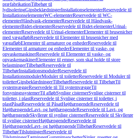
præfabrikation
Tilbehør til
lydisolering
Gipsbeklædninger
Installationselementer
Reservedele til
Installationselementer
WC-elementer
Reservedele til WC-
elementer
Håndvask-elementer
Reservedele til Håndvask-
elementer
Bidet-elementer
Reservedele til Bidet-elementer
Urinal-
elementer
Reservedele til Urinal-elementer
Elementer til brusenicher
med vægafløb
Reservedele til Elementer til brusenicher med
vægafløb
Elementer til armaturer og enheder
Reservedele til
Elementer til armaturer og enheder
Elementer til vaske- og
opvaskemaskiner
Reservedele til Elementer til vaske- og
opvaskemaskiner
Elementer til emner, som skal holde til store
belastninger
Tilbehør
Reservedele til
Tilbehør
Installationsmoduler
Reservedele til
Installationsmoduler
Moduler til toiletter
Reservedele til Moduler til
toiletter
Gipsbeklædninger
Tilbehør
Reservedele til Tilbehør
Til
systemvægge
Reservedele til Til systemvægge
Til
forsyningssystemer
Til afløb
Synlige cisterner
Synlige cisterner til
toiletter, i plast
Reservedele til Synlige cisterner til toiletter, i
plast
Påsat
Reservedele til Påsat
Højthængende
Reservedele til
Højthængende
Lavt- og højthængende
Reservedele til Lavt- og
højthængende
Skyllerør til synlige cisterner
Reservedele til Skyllerør
til synlige cisterner
Højthængende
Reservedele til
Højthængende
Lavt- og højthængende
Tilbehør
Reservedele til
Tilbehør
Tilslutninger
Reservedele til
Tilslutninger
Tætninger
Gummimanchetter
Nipler, rosetter og