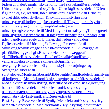
bideter
Urinaler
Urinaler, skyllet drift, med skyllekant
Reservedele til
Urinaler, skyllet drift, med skyllekant
Uden låg
Reservedele til Uden
låg
Urinaler, skyllet drift, uden skyllekant
Reservedele til Urinaler,
skyllet drift, uden skyllekant
Til synlig urinalstyring eller
urinalstyring til indbygning
Reservedele til Til synlig urinalstyring
eller urinalstyring til indbygning
Med integreret
urinalstyring
Reservedele til Med integreret urinalstyring
Til integreret
urinalstyring
Reservedele til Til integreret urinalstyring
Urinaler, drift
uden vand
Reservedele til Urinaler, drift uden vand
Uden
låg
Reservedele til Uden låg
Skillevægge
Reservedele til
Skillevægge
Skillevægge af plast
Reservedele til Skillevægge af
plast
Skillevægge af glas
Reservedele til Skillevægge af
glas
Tilbehør
Reservedele til Tilbehør
Urinallåg
Vandlåse og
vandlåstilbehør
Skyllerør, skyllerørsbøjninger og
overgange
Reservedele til Skyllerør, skyllerørsbøjninger og
overgange
Tilbehør til
sprøjtehoved
Monteringsbeslag
Afløbsventiler
Vandfordeler
Urinalstyri
til Indbygning
Med elektronisk skyllestyring, netdrift
Reservedele til
Med elektronisk skyllestyring, netdrift
Med elektronisk skyllestyring,
batteridrift
Reservedele til Med elektronisk skyllestyring,
batteridrift
Med pneumatisk skyllestyring
Reservedele til Med
pneumatisk skyllestyring
Basic
Reservedele til
Basic
Synlige
Reservedele til Synlige
Med elektronisk skyllestyring,
netdrift
Reservedele til Med elektronisk skyllestyring, netdrift
Med