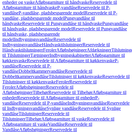
enheder og vaske
Afløbsgarniture til håndvaske
Reservedele til
Afløbsgarniture til håndvaske
P-vandlåse
Reservedele til P-
vandlåse
P-vandlåse, pladsbesparende model
Reservedele til P-
vandlåse, pladsbesparende model
Pungvandlåse til
håndvaske
Reservedele til Pungvandlåse til håndvaske
Pungvandlåse
til håndvaske, pladsbesparende model
Reservedele til Pungvandlåse
til håndvaske, pladsbesparende
model
Indbygningsvandlåse
Reservedele til
Indbygningsvandlåse
Håndvasktilslutninger
Reservedele til
Håndvasktilslutninger
Feroler
Afløbsbøjninger
Afdækninger
Tilslutning
til Tilslutninger
Tætninger
Indbygningskabinetter
Afløbsgarniture til
køkkenvaske
Reservedele til Afløbsgarniture til køkkenvaske
P-
vandlåse
Reservedele til P-
vandlåse
Dobbeltkammervandlåse
Reservedele til
Dobbeltkammervandlåse
Tilslutninger til køkkenvaske
Reservedele til
Tilslutninger til køkkenvaske
Feroler
Reservedele til
Feroler
Afløbsbøjninger
Reservedele til
Afløbsbøjninger
Tilbehør
Reservedele til Tilbehør
Afløbsgarniture til
enheder
Reservedele til Afløbsgarniture til enheder
P-
vandlåse
Reservedele til P-vandlåse
Indbygningsvandlåse
Reservedele
til Indbygningsvandlåse
Synlige vandlåse
Reservedele til Synlige
vandlåse
Tilslutninger
Reservedele til
Tilslutninger
Tilbehør
Afløbsgarniture til vaske
Reservedele til
Afløbsgarniture til vaske
Vandlåse
Reservedele til
Vandlåse
Afløbsbøjninger
Reservedele til