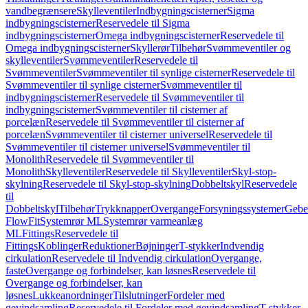
vandbegrænsere
Skylleventiler
Indbygningscisterner
Sigma
indbygningscisterner
Reservedele til Sigma
indbygningscisterner
Omega indbygningscisterner
Reservedele til
Omega indbygningscisterner
Skyllerør
Tilbehør
Svømmeventiler og
skylleventiler
Svømmeventiler
Reservedele til
Svømmeventiler
Svømmeventiler til synlige cisterner
Reservedele til
Svømmeventiler til synlige cisterner
Svømmeventiler til
indbygningscisterner
Reservedele til Svømmeventiler til
indbygningscisterner
Svømmeventiler til cisterner af
porcelæn
Reservedele til Svømmeventiler til cisterner af
porcelæn
Svømmeventiler til cisterner universel
Reservedele til
Svømmeventiler til cisterner universel
Svømmeventiler til
Monolith
Reservedele til Svømmeventiler til
Monolith
Skylleventiler
Reservedele til Skylleventiler
Skyl-stop-
skylning
Reservedele til Skyl-stop-skylning
Dobbeltskyl
Reservedele
til
Dobbeltskyl
Tilbehør
Trykknapper
Overgange
Forsyningssystemer
Geber
FlowFit
Systemrør ML
Systemrør varmeanlæg
ML
Fittings
Reservedele til
Fittings
Koblinger
Reduktioner
Bøjninger
T-stykker
Indvendig
cirkulation
Reservedele til Indvendig cirkulation
Overgange,
faste
Overgange og forbindelser, kan løsnes
Reservedele til
Overgange og forbindelser, kan
løsnes
Lukkeanordninger
Tilslutninger
Fordeler med
gevindsamling
Reservedele til Fordeler med gevindsamling
T-stykker