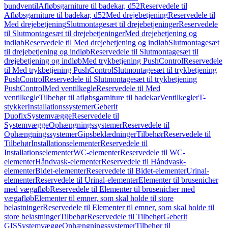
bundventil
Afløbsgarniture til badekar, d52
Reservedele til
Afløbsgarniture til badekar, d52
Med drejebetjening
Reservedele til
Med drejebetjening
Slutmontagesæt til drejebetjeninger
Reservedele
til Slutmontagesæt til drejebetjeninger
Med drejebetjening og
indløb
Reservedele til Med drejebetjening og indløb
Slutmontagesæt
til drejebetjening og indløb
Reservedele til Slutmontagesæt til
drejebetjening og indløb
Med trykbetjening PushControl
Reservedele
til Med trykbetjening PushControl
Slutmontagesæt til trykbetjening
PushControl
Reservedele til Slutmontagesæt til trykbetjening
PushControl
Med ventilkegle
Reservedele til Med
ventilkegle
Tilbehør til afløbsgarniture til badekar
Ventilkegler
T-
stykker
Installationssystemer
Geberit
Duofix
Systemvægge
Reservedele til
Systemvægge
Ophængningssystemer
Reservedele til
Ophængningssystemer
Gipsbeklædninger
Tilbehør
Reservedele til
Tilbehør
Installationselementer
Reservedele til
Installationselementer
WC-elementer
Reservedele til WC-
elementer
Håndvask-elementer
Reservedele til Håndvask-
elementer
Bidet-elementer
Reservedele til Bidet-elementer
Urinal-
elementer
Reservedele til Urinal-elementer
Elementer til brusenicher
med vægafløb
Reservedele til Elementer til brusenicher med
vægafløb
Elementer til emner, som skal holde til store
belastninger
Reservedele til Elementer til emner, som skal holde til
store belastninger
Tilbehør
Reservedele til Tilbehør
Geberit
GIS
Systemvægge
Ophængningssystemer
Tilbehør til