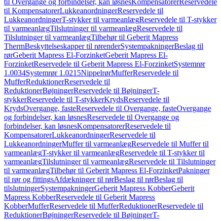
til Overgange og forbindelser, kan løsnes
Kompensatorer
Reservedele
til Kompensatorer
Lukkeanordninger
Reservedele til
Lukkeanordninger
T-stykker til varmeanlæg
Reservedele til T-stykker
til varmeanlæg
Tilslutninger til varmeanlæg
Reservedele til
Tilslutninger til varmeanlæg
Tilbehør til Geberit Mapress
Therm
Beskyttelseskapper til rørender
Systempakninger
Beslag til
rør
Geberit Mapress El-Forzinket
Geberit Mapress El-
Forzinket
Reservedele til Geberit Mapress El-Forzinket
Systemrør
1.0034
Systemrør 1.0215
Nippelrør
Muffer
Reservedele til
Muffer
Reduktioner
Reservedele til
Reduktioner
Bøjninger
Reservedele til Bøjninger
T-
stykker
Reservedele til T-stykker
Kryds
Reservedele til
Kryds
Overgange, faste
Reservedele til Overgange, faste
Overgange
og forbindelser, kan løsnes
Reservedele til Overgange og
forbindelser, kan løsnes
Kompensatorer
Reservedele til
Kompensatorer
Lukkeanordninger
Reservedele til
Lukkeanordninger
Muffer til varmeanlæg
Reservedele til Muffer til
varmeanlæg
T-stykker til varmeanlæg
Reservedele til T-stykker til
varmeanlæg
Tilslutninger til varmeanlæg
Reservedele til Tilslutninger
til varmeanlæg
Tilbehør til Geberit Mapress El-Forzinket
Pakninger
til rør og fittings
Afdækninger til rør
Beslag til rør
Beslag til
tilslutninger
Systempakninger
Geberit Mapress Kobber
Geberit
Mapress Kobber
Reservedele til Geberit Mapress
Kobber
Muffer
Reservedele til Muffer
Reduktioner
Reservedele til
Reduktioner
Bøjninger
Reservedele til Bøjninger
T-