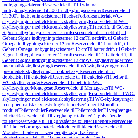
indbygningscisterner
Reservedele til Til Twinline
indbygningscisterner
Til 300T indbygningscisterner
Reservedele til
Til 300T indbygningscisterner
Tilbehør
Forbrugsmateriale
WC-
skyllestyringer med elektronisk skyllestyring
Reservedele til WC-
skyllestyringer med elektronisk skyllestyring
Til netdrift, til Geberit
Sigma indbygningscisterner 12 cm
Reservedele til Til netdrift, til
Geberit Sigma indbygningscisterner 12 cm
Til netdrift, til Geberit
Omega indbygningscisterner 12 cm
Reservedele til Til netdrift, til
Geberit Omega indbygningscisterner 12 cm
Til batteridrift, til Geberit
Sigma indbygningscisterner 12 cm
Reservedele til Til batteridrift, til
Geberit Sigma indbygningscisterner 12 cm
WC-skyllestyringer med
pneumatisk skyllestyring
Reservedele til WC-skyllestyringer med
pneumatisk skyllestyring
Til dobbeltskyl
Reservedele til Til
dobbeltskyl
Til enkeltskyl
Reservedele til Til enkeltskyl
Tilbehør til
WC-skyllestyringer
Reservedele til Tilbehør til WC-
skyllestyringer
Montagesæt
Reservedele til Montagesæt
Til WC-
skyllestyringer med elektronisk skyllestyring
Reservedele til Til WC-
skyllestyringer med elektronisk skyllestyring
Til WC-skyllestyringer
med pneumatisk skyllestyring
Forbindelser
Geberit Monolith
moduler
Toiletmoduler
Reservedele til Toiletmoduler
Til væghængte
toiletter
Reservedele til Til væghængte toiletter
Til gulvstående
toiletter
Reservedele til Til gulvstående toiletter
Tilbehør
Reservedele
til Tilbehør
Forbrugsmateriale
Moduler til bideter
Reservedele til
Moduler til bideter
Til væghængte og gulvstående
bideter
Reservedele til Til væghængte og gulvstående