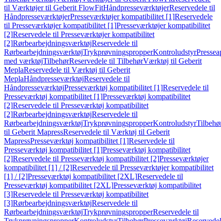
til Værktøjer til Geberit FlowFit
Håndpresseværktøjer
Reservedele til
Håndpresseværktøjer
Presseværktøjer kompatibilitet [1]
Reservedele
til Presseværktøjer kompatibilitet [1]
Presseværktøjer kompatibilitet
[2]
Reservedele til Presseværktøjer kompatibilitet
[2]
Rørbearbejdningsværktøj
Reservedele til
Rørbearbejdningsværktøj
Trykprøvningspropper
Kontroludstyr
Pressea
med værktøj
Tilbehør
Reservedele til Tilbehør
Værktøj til Geberit
Mepla
Reservedele til Værktøj til Geberit
Mepla
Håndpresseværktøj
Reservedele til
Håndpresseværktøj
Presseværktøj kompatibilitet [1]
Reservedele til
Presseværktøj kompatibilitet [1]
Presseværktøj kompatibilitet
[2]
Reservedele til Presseværktøj kompatibilitet
[2]
Rørbearbejdningsværktøj
Reservedele til
Rørbearbejdningsværktøj
Trykprøvningspropper
Kontroludstyr
Tilbehø
til Geberit Mapress
Reservedele til Værktøj til Geberit
Mapress
Presseværktøj kompatibilitet [1]
Reservedele til
Presseværktøj kompatibilitet [1]
Presseværktøj kompatibilitet
[2]
Reservedele til Presseværktøj kompatibilitet [2]
Presseværktøjer
kompatibilitet [1] / [2]
Reservedele til Presseværktøjer kompatibilitet
[1] / [2]
Presseværktøj kompatibilitet [2XL]
Reservedele til
Presseværktøj kompatibilitet [2XL]
Presseværktøj kompatibilitet
[3]
Reservedele til Presseværktøj kompatibilitet
[3]
Rørbearbejdningsværktøj
Reservedele til
Rørbearbejdningsværktøj
Trykprøvningspropper
Reservedele til
Trykprøvningspropper
Kontroludstyr
Tilbehør
Presseværktøj
Reservede