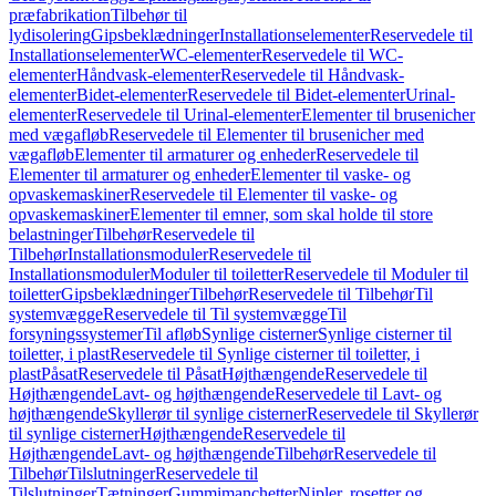
præfabrikation
Tilbehør til
lydisolering
Gipsbeklædninger
Installationselementer
Reservedele til
Installationselementer
WC-elementer
Reservedele til WC-
elementer
Håndvask-elementer
Reservedele til Håndvask-
elementer
Bidet-elementer
Reservedele til Bidet-elementer
Urinal-
elementer
Reservedele til Urinal-elementer
Elementer til brusenicher
med vægafløb
Reservedele til Elementer til brusenicher med
vægafløb
Elementer til armaturer og enheder
Reservedele til
Elementer til armaturer og enheder
Elementer til vaske- og
opvaskemaskiner
Reservedele til Elementer til vaske- og
opvaskemaskiner
Elementer til emner, som skal holde til store
belastninger
Tilbehør
Reservedele til
Tilbehør
Installationsmoduler
Reservedele til
Installationsmoduler
Moduler til toiletter
Reservedele til Moduler til
toiletter
Gipsbeklædninger
Tilbehør
Reservedele til Tilbehør
Til
systemvægge
Reservedele til Til systemvægge
Til
forsyningssystemer
Til afløb
Synlige cisterner
Synlige cisterner til
toiletter, i plast
Reservedele til Synlige cisterner til toiletter, i
plast
Påsat
Reservedele til Påsat
Højthængende
Reservedele til
Højthængende
Lavt- og højthængende
Reservedele til Lavt- og
højthængende
Skyllerør til synlige cisterner
Reservedele til Skyllerør
til synlige cisterner
Højthængende
Reservedele til
Højthængende
Lavt- og højthængende
Tilbehør
Reservedele til
Tilbehør
Tilslutninger
Reservedele til
Tilslutninger
Tætninger
Gummimanchetter
Nipler, rosetter og