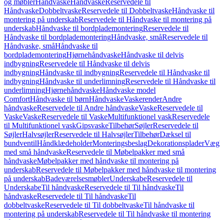
og møbler
Håndvaske
Håndvaske
Reservedele til
Håndvaske
Dobbeltvaske
Reservedele til Dobbeltvaske
Håndvaske til
montering på underskab
Reservedele til Håndvaske til montering på
underskab
Håndvaske til bordplademontering
Reservedele til
Håndvaske til bordplademontering
Håndvaske, små
Reservedele til
Håndvaske, små
Håndvaske til
bordplademontering
Hjørnehåndvaske
Håndvaske til delvis
indbygning
Reservedele til Håndvaske til delvis
indbygning
Håndvaske til indbygning
Reservedele til Håndvaske til
indbygning
Håndvaske til underlimning
Reservedele til Håndvaske til
underlimning
Hjørnehåndvaske
Håndvaske model
Comfort
Håndvaske til børn
Håndvaske
Vaskerender
Andre
håndvaske
Reservedele til Andre håndvaske
Vaske
Reservedele til
Vaske
Vaske
Reservedele til Vaske
Multifunktionel vask
Reservedele
til Multifunktionel vask
Gipsvaske
Tilbehør
Søjler
Reservedele til
Søjler
Halvsøjler
Reservedele til Halvsøjler
Tilbehør
Dæksel til
bundventil
Håndklædeholder
Monteringsbeslag
Dekorationsplader
Vægh
med små håndvaske
Reservedele til Møbelpakker med små
håndvaske
Møbelpakker med håndvaske til montering på
underskab
Reservedele til Møbelpakker med håndvaske til montering
på underskab
Badeværelsesmøbler
Underskabe
Reservedele til
Underskabe
Til håndvaske
Reservedele til Til håndvaske
Til
håndvaske
Reservedele til Til håndvaske
Til
dobbeltvaske
Reservedele til Til dobbeltvaske
Til håndvaske til
montering på underskab
Reservedele til Til håndvaske til montering