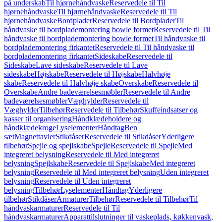
på underskab
Til hjørnehåndvaske
Reservedele til Til
hjørnehåndvaske
Til hjørnehåndvaske
Reservedele til Til
hjørnehåndvaske
Bordplader
Reservedele til Bordplader
Til
håndvaske til bordplademontering bowle formet
Reservedele til Til
håndvaske til bordplademontering bowle formet
Til håndvaske til
bordplademontering firkantet
Reservedele til Til håndvaske til
bordplademontering firkantet
Sideskabe
Reservedele til
Sideskabe
Lave sideskabe
Reservedele til Lave
sideskabe
Højskabe
Reservedele til Højskabe
Halvhøje
skabe
Reservedele til Halvhøje skabe
Overskabe
Reservedele til
Overskabe
Andre badeværelsesmøbler
Reservedele til Andre
badeværelsesmøbler
Væghylder
Reservedele til
Væghylder
Tilbehør
Reservedele til Tilbehør
Skuffeindsatser og
kasser til organisering
Håndklædeholdere og
håndklædekroge
Lyselementer
Håndtag
Ben
sæt
Magnettavler
Stikdåser
Reservedele til Stikdåser
Yderligere
tilbehør
Spejle og spejlskabe
Spejle
Reservedele til Spejle
Med
integreret belysning
Reservedele til Med integreret
belysning
Spejlskabe
Reservedele til Spejlskabe
Med integreret
belysning
Reservedele til Med integreret belysning
Uden integreret
belysning
Reservedele til Uden integreret
belysning
Tilbehør
Lyselementer
Håndtag
Yderligere
tilbehør
Stikdåser
Armaturer
Tilbehør
Reservedele til Tilbehør
Til
håndvaskarmaturer
Reservedele til Til
håndvaskarmaturer
Apparattilslutninger til vaskeplads, køkkenvask,