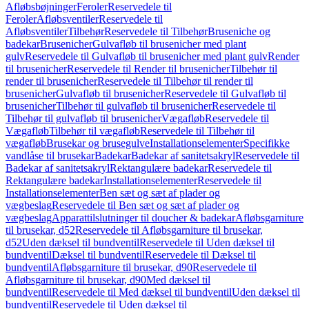
Afløbsbøjninger
Feroler
Reservedele til
Feroler
Afløbsventiler
Reservedele til
Afløbsventiler
Tilbehør
Reservedele til Tilbehør
Bruseniche og
badekar
Brusenicher
Gulvafløb til brusenicher med plant
gulv
Reservedele til Gulvafløb til brusenicher med plant gulv
Render
til brusenicher
Reservedele til Render til brusenicher
Tilbehør til
render til brusenicher
Reservedele til Tilbehør til render til
brusenicher
Gulvafløb til brusenicher
Reservedele til Gulvafløb til
brusenicher
Tilbehør til gulvafløb til brusenicher
Reservedele til
Tilbehør til gulvafløb til brusenicher
Vægafløb
Reservedele til
Vægafløb
Tilbehør til vægafløb
Reservedele til Tilbehør til
vægafløb
Brusekar og brusegulve
Installationselementer
Specifikke
vandlåse til brusekar
Badekar
Badekar af sanitetsakryl
Reservedele til
Badekar af sanitetsakryl
Rektangulære badekar
Reservedele til
Rektangulære badekar
Installationselementer
Reservedele til
Installationselementer
Ben sæt og sæt af plader og
vægbeslag
Reservedele til Ben sæt og sæt af plader og
vægbeslag
Apparattilslutninger til doucher & badekar
Afløbsgarniture
til brusekar, d52
Reservedele til Afløbsgarniture til brusekar,
d52
Uden dæksel til bundventil
Reservedele til Uden dæksel til
bundventil
Dæksel til bundventil
Reservedele til Dæksel til
bundventil
Afløbsgarniture til brusekar, d90
Reservedele til
Afløbsgarniture til brusekar, d90
Med dæksel til
bundventil
Reservedele til Med dæksel til bundventil
Uden dæksel til
bundventil
Reservedele til Uden dæksel til