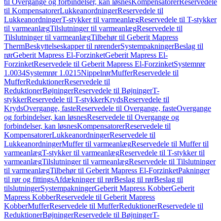
til Overgange og forbindelser, kan løsnes
Kompensatorer
Reservedele
til Kompensatorer
Lukkeanordninger
Reservedele til
Lukkeanordninger
T-stykker til varmeanlæg
Reservedele til T-stykker
til varmeanlæg
Tilslutninger til varmeanlæg
Reservedele til
Tilslutninger til varmeanlæg
Tilbehør til Geberit Mapress
Therm
Beskyttelseskapper til rørender
Systempakninger
Beslag til
rør
Geberit Mapress El-Forzinket
Geberit Mapress El-
Forzinket
Reservedele til Geberit Mapress El-Forzinket
Systemrør
1.0034
Systemrør 1.0215
Nippelrør
Muffer
Reservedele til
Muffer
Reduktioner
Reservedele til
Reduktioner
Bøjninger
Reservedele til Bøjninger
T-
stykker
Reservedele til T-stykker
Kryds
Reservedele til
Kryds
Overgange, faste
Reservedele til Overgange, faste
Overgange
og forbindelser, kan løsnes
Reservedele til Overgange og
forbindelser, kan løsnes
Kompensatorer
Reservedele til
Kompensatorer
Lukkeanordninger
Reservedele til
Lukkeanordninger
Muffer til varmeanlæg
Reservedele til Muffer til
varmeanlæg
T-stykker til varmeanlæg
Reservedele til T-stykker til
varmeanlæg
Tilslutninger til varmeanlæg
Reservedele til Tilslutninger
til varmeanlæg
Tilbehør til Geberit Mapress El-Forzinket
Pakninger
til rør og fittings
Afdækninger til rør
Beslag til rør
Beslag til
tilslutninger
Systempakninger
Geberit Mapress Kobber
Geberit
Mapress Kobber
Reservedele til Geberit Mapress
Kobber
Muffer
Reservedele til Muffer
Reduktioner
Reservedele til
Reduktioner
Bøjninger
Reservedele til Bøjninger
T-