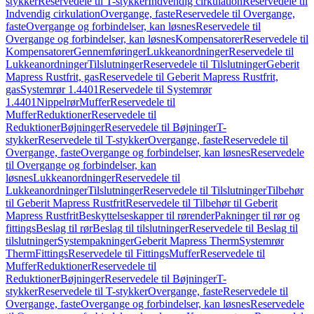
stykker
Reservedele til T-stykker
Indvendig cirkulation
Reservedele til
Indvendig cirkulation
Overgange, faste
Reservedele til Overgange,
faste
Overgange og forbindelser, kan løsnes
Reservedele til
Overgange og forbindelser, kan løsnes
Kompensatorer
Reservedele til
Kompensatorer
Gennemføringer
Lukkeanordninger
Reservedele til
Lukkeanordninger
Tilslutninger
Reservedele til Tilslutninger
Geberit
Mapress Rustfrit, gas
Reservedele til Geberit Mapress Rustfrit,
gas
Systemrør 1.4401
Reservedele til Systemrør
1.4401
Nippelrør
Muffer
Reservedele til
Muffer
Reduktioner
Reservedele til
Reduktioner
Bøjninger
Reservedele til Bøjninger
T-
stykker
Reservedele til T-stykker
Overgange, faste
Reservedele til
Overgange, faste
Overgange og forbindelser, kan løsnes
Reservedele
til Overgange og forbindelser, kan
løsnes
Lukkeanordninger
Reservedele til
Lukkeanordninger
Tilslutninger
Reservedele til Tilslutninger
Tilbehør
til Geberit Mapress Rustfrit
Reservedele til Tilbehør til Geberit
Mapress Rustfrit
Beskyttelseskapper til rørender
Pakninger til rør og
fittings
Beslag til rør
Beslag til tilslutninger
Reservedele til Beslag til
tilslutninger
Systempakninger
Geberit Mapress Therm
Systemrør
Therm
Fittings
Reservedele til Fittings
Muffer
Reservedele til
Muffer
Reduktioner
Reservedele til
Reduktioner
Bøjninger
Reservedele til Bøjninger
T-
stykker
Reservedele til T-stykker
Overgange, faste
Reservedele til
Overgange, faste
Overgange og forbindelser, kan løsnes
Reservedele