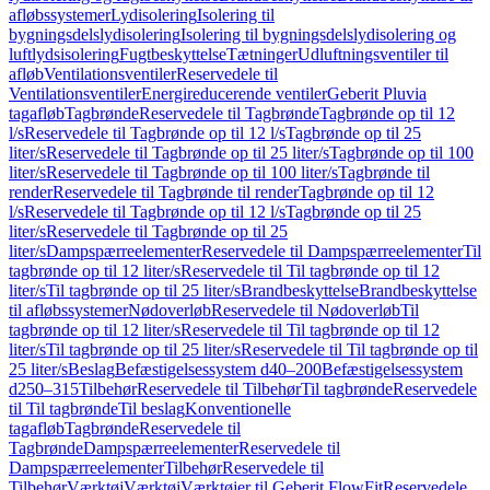
afløbssystemer
Lydisolering
Isolering til
bygningsdelslydisolering
Isolering til bygningsdelslydisolering og
luftlydsisolering
Fugtbeskyttelse
Tætninger
Udluftningsventiler til
afløb
Ventilationsventiler
Reservedele til
Ventilationsventiler
Energireducerende ventiler
Geberit Pluvia
tagafløb
Tagbrønde
Reservedele til Tagbrønde
Tagbrønde op til 12
l/s
Reservedele til Tagbrønde op til 12 l/s
Tagbrønde op til 25
liter/s
Reservedele til Tagbrønde op til 25 liter/s
Tagbrønde op til 100
liter/s
Reservedele til Tagbrønde op til 100 liter/s
Tagbrønde til
render
Reservedele til Tagbrønde til render
Tagbrønde op til 12
l/s
Reservedele til Tagbrønde op til 12 l/s
Tagbrønde op til 25
liter/s
Reservedele til Tagbrønde op til 25
liter/s
Dampspærreelementer
Reservedele til Dampspærreelementer
Til
tagbrønde op til 12 liter/s
Reservedele til Til tagbrønde op til 12
liter/s
Til tagbrønde op til 25 liter/s
Brandbeskyttelse
Brandbeskyttelse
til afløbssystemer
Nødoverløb
Reservedele til Nødoverløb
Til
tagbrønde op til 12 liter/s
Reservedele til Til tagbrønde op til 12
liter/s
Til tagbrønde op til 25 liter/s
Reservedele til Til tagbrønde op til
25 liter/s
Beslag
Befæstigelsessystem d40–200
Befæstigelsessystem
d250–315
Tilbehør
Reservedele til Tilbehør
Til tagbrønde
Reservedele
til Til tagbrønde
Til beslag
Konventionelle
tagafløb
Tagbrønde
Reservedele til
Tagbrønde
Dampspærreelementer
Reservedele til
Dampspærreelementer
Tilbehør
Reservedele til
Tilbehør
Værktøj
Værktøj
Værktøjer til Geberit FlowFit
Reservedele