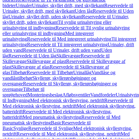
bideter
Urinaler
Urinaler, skyllet drift, med skyllekant
Reservedele til
Urinaler, skyllet drift, med skyllekant
Uden låg
Reservedele til Uden
låg
Urinaler, skyllet drift, uden skyllekant
Reservedele til Urinaler,
skyllet drift, uden skyllekant
Til synlig urinalstyring eller
urinalstyring til indbygning
Reservedele til Til synlig urinalstyring
eller urinalstyring til indbygning
Med integreret
urinalstyring
Reservedele til Med integreret urinalstyring
Til integreret
urinalstyring
Reservedele til Til integreret urinalstyring
Urinaler, drift
uden vand
Reservedele til Urinaler, drift uden vand
Uden
låg
Reservedele til Uden låg
Skillevægge
Reservedele til
Skillevægge
Skillevægge af plast
Reservedele til Skillevægge af
plast
Skillevægge af glas
Reservedele til Skillevægge af
glas
Tilbehør
Reservedele til Tilbehør
Urinallåg
Vandlåse og
vandlåstilbehør
Skyllerør, skyllerørsbøjninger og
overgange
Reservedele til Skyllerør, skyllerørsbøjninger og
overgange
Tilbehør til
sprøjtehoved
Monteringsbeslag
Afløbsventiler
Vandfordeler
Urinalstyri
til Indbygning
Med elektronisk skyllestyring, netdrift
Reservedele til
Med elektronisk skyllestyring, netdrift
Med elektronisk skyllestyring,
batteridrift
Reservedele til Med elektronisk skyllestyring,
batteridrift
Med pneumatisk skyllestyring
Reservedele til Med
pneumatisk skyllestyring
Basic
Reservedele til
Basic
Synlige
Reservedele til Synlige
Med elektronisk skyllestyring,
netdrift
Reservedele til Med elektronisk skyllestyring, netdrift
Med