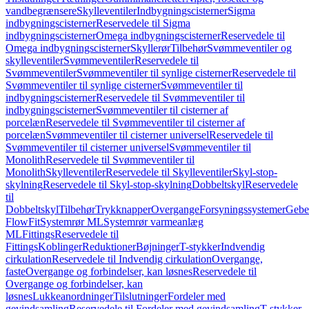
vandbegrænsere
Skylleventiler
Indbygningscisterner
Sigma
indbygningscisterner
Reservedele til Sigma
indbygningscisterner
Omega indbygningscisterner
Reservedele til
Omega indbygningscisterner
Skyllerør
Tilbehør
Svømmeventiler og
skylleventiler
Svømmeventiler
Reservedele til
Svømmeventiler
Svømmeventiler til synlige cisterner
Reservedele til
Svømmeventiler til synlige cisterner
Svømmeventiler til
indbygningscisterner
Reservedele til Svømmeventiler til
indbygningscisterner
Svømmeventiler til cisterner af
porcelæn
Reservedele til Svømmeventiler til cisterner af
porcelæn
Svømmeventiler til cisterner universel
Reservedele til
Svømmeventiler til cisterner universel
Svømmeventiler til
Monolith
Reservedele til Svømmeventiler til
Monolith
Skylleventiler
Reservedele til Skylleventiler
Skyl-stop-
skylning
Reservedele til Skyl-stop-skylning
Dobbeltskyl
Reservedele
til
Dobbeltskyl
Tilbehør
Trykknapper
Overgange
Forsyningssystemer
Geber
FlowFit
Systemrør ML
Systemrør varmeanlæg
ML
Fittings
Reservedele til
Fittings
Koblinger
Reduktioner
Bøjninger
T-stykker
Indvendig
cirkulation
Reservedele til Indvendig cirkulation
Overgange,
faste
Overgange og forbindelser, kan løsnes
Reservedele til
Overgange og forbindelser, kan
løsnes
Lukkeanordninger
Tilslutninger
Fordeler med
gevindsamling
Reservedele til Fordeler med gevindsamling
T-stykker