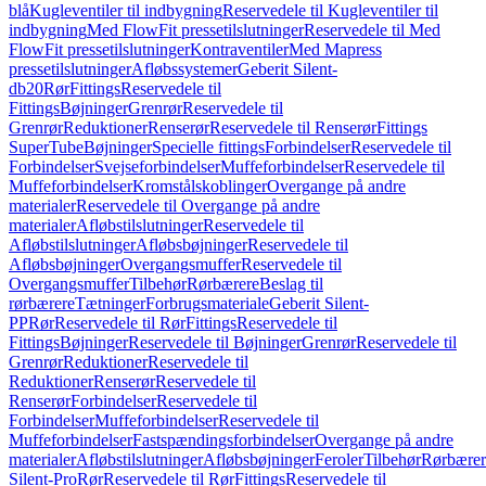
blå
Kugleventiler til indbygning
Reservedele til Kugleventiler til
indbygning
Med FlowFit pressetilslutninger
Reservedele til Med
FlowFit pressetilslutninger
Kontraventiler
Med Mapress
pressetilslutninger
Afløbssystemer
Geberit Silent-
db20
Rør
Fittings
Reservedele til
Fittings
Bøjninger
Grenrør
Reservedele til
Grenrør
Reduktioner
Renserør
Reservedele til Renserør
Fittings
SuperTube
Bøjninger
Specielle fittings
Forbindelser
Reservedele til
Forbindelser
Svejseforbindelser
Muffeforbindelser
Reservedele til
Muffeforbindelser
Kromstålskoblinger
Overgange på andre
materialer
Reservedele til Overgange på andre
materialer
Afløbstilslutninger
Reservedele til
Afløbstilslutninger
Afløbsbøjninger
Reservedele til
Afløbsbøjninger
Overgangsmuffer
Reservedele til
Overgangsmuffer
Tilbehør
Rørbærere
Beslag til
rørbærere
Tætninger
Forbrugsmateriale
Geberit Silent-
PP
Rør
Reservedele til Rør
Fittings
Reservedele til
Fittings
Bøjninger
Reservedele til Bøjninger
Grenrør
Reservedele til
Grenrør
Reduktioner
Reservedele til
Reduktioner
Renserør
Reservedele til
Renserør
Forbindelser
Reservedele til
Forbindelser
Muffeforbindelser
Reservedele til
Muffeforbindelser
Fastspændingsforbindelser
Overgange på andre
materialer
Afløbstilslutninger
Afløbsbøjninger
Feroler
Tilbehør
Rørbærer
Silent-Pro
Rør
Reservedele til Rør
Fittings
Reservedele til