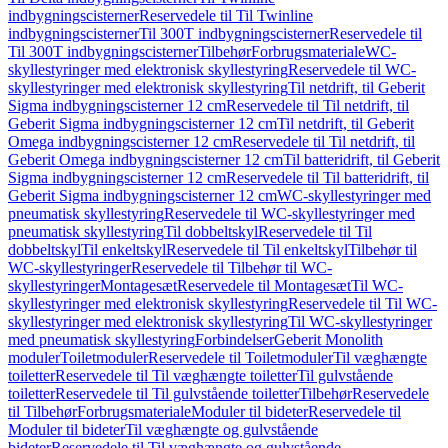
indbygningscisterner
Reservedele til Til Twinline
indbygningscisterner
Til 300T indbygningscisterner
Reservedele til
Til 300T indbygningscisterner
Tilbehør
Forbrugsmateriale
WC-
skyllestyringer med elektronisk skyllestyring
Reservedele til WC-
skyllestyringer med elektronisk skyllestyring
Til netdrift, til Geberit
Sigma indbygningscisterner 12 cm
Reservedele til Til netdrift, til
Geberit Sigma indbygningscisterner 12 cm
Til netdrift, til Geberit
Omega indbygningscisterner 12 cm
Reservedele til Til netdrift, til
Geberit Omega indbygningscisterner 12 cm
Til batteridrift, til Geberit
Sigma indbygningscisterner 12 cm
Reservedele til Til batteridrift, til
Geberit Sigma indbygningscisterner 12 cm
WC-skyllestyringer med
pneumatisk skyllestyring
Reservedele til WC-skyllestyringer med
pneumatisk skyllestyring
Til dobbeltskyl
Reservedele til Til
dobbeltskyl
Til enkeltskyl
Reservedele til Til enkeltskyl
Tilbehør til
WC-skyllestyringer
Reservedele til Tilbehør til WC-
skyllestyringer
Montagesæt
Reservedele til Montagesæt
Til WC-
skyllestyringer med elektronisk skyllestyring
Reservedele til Til WC-
skyllestyringer med elektronisk skyllestyring
Til WC-skyllestyringer
med pneumatisk skyllestyring
Forbindelser
Geberit Monolith
moduler
Toiletmoduler
Reservedele til Toiletmoduler
Til væghængte
toiletter
Reservedele til Til væghængte toiletter
Til gulvstående
toiletter
Reservedele til Til gulvstående toiletter
Tilbehør
Reservedele
til Tilbehør
Forbrugsmateriale
Moduler til bideter
Reservedele til
Moduler til bideter
Til væghængte og gulvstående
bideter
Reservedele til Til væghængte og gulvstående