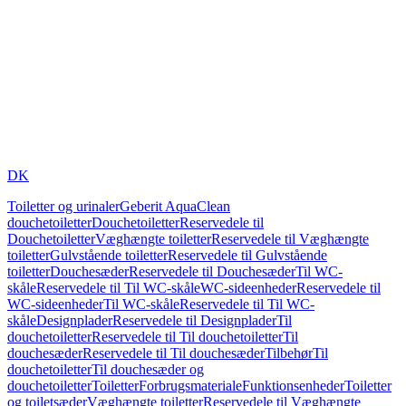
DK
Toiletter og urinaler
Geberit AquaClean
douchetoiletter
Douchetoiletter
Reservedele til
Douchetoiletter
Væghængte toiletter
Reservedele til Væghængte
toiletter
Gulvstående toiletter
Reservedele til Gulvstående
toiletter
Douchesæder
Reservedele til Douchesæder
Til WC-
skåle
Reservedele til Til WC-skåle
WC-sideenheder
Reservedele til
WC-sideenheder
Til WC-skåle
Reservedele til Til WC-
skåle
Designplader
Reservedele til Designplader
Til
douchetoiletter
Reservedele til Til douchetoiletter
Til
douchesæder
Reservedele til Til douchesæder
Tilbehør
Til
douchetoiletter
Til douchesæder og
douchetoiletter
Toiletter
Forbrugsmateriale
Funktionsenheder
Toiletter
og toiletsæder
Væghængte toiletter
Reservedele til Væghængte