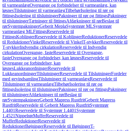
til varmeanlæg
Overgange og forbindelser til varmeanlæg, kan
løsnes
Tilslutninger til varmeanlæg
Tilbehør
Isolering til rør og
fittings
Isolering til tilslutninger
Pakninger til rør og fittings
Pakninger
til tilslutninger
Tætninger til fittings
Afdækninger til rør
Beslag til
rør
Systempakninger
Geberit Mepla
Systemrør ML
Systemrør
varmeanlæg ML
Fittings
Reservedele til
Fittings
Koblinger
Reservedele til Koblinger
Reduktioner
Reservedele
til Reduktioner
Vinkel
Reservedele til Vinkel
T-stykker
Reservedele til
T-stykker
Indvendig cirkulation
Reservedele til Indvendig
cirkulation
Overgange, faste
Reservedele til Overgange,
faste
Overgange og forbindelser, kan løsnes
Reservedele til
Overgange og forbindelser, kan
løsnes
Lukkeanordninger
Reservedele til
Lukkeanordninger
Tilslutninger
Reservedele til Tilslutninger
Fordeler
med gevindsamling
Tilslutninger til varmeanlæg
Reservedele til
Tilslutninger til varmeanlæg
Tilbehør
Isolering til rør og
fittings
Isolering til tilslutninger
Pakninger til rør og fittings
Pakninger
til tilslutninger
Afdækninger til rør
Beslag til
rør
Systempakninger
Geberit Mapress Rustfrit
Geberit Mapress
Rustfrit
Reservedele til Geberit Mapress Rustfrit
Systemrør
1.4401
Reservedele til Systemrør 1.4401
Systemrør
1.4521
Nippelrør
Muffer
Reservedele til
Muffer
Reduktioner
Reservedele til
Reduktioner
Bøjninger
Reservedele til Bøjninger
T-