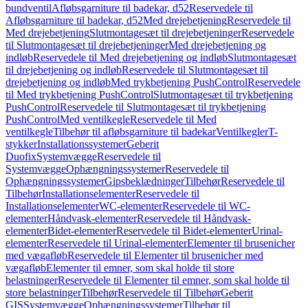
bundventil
Afløbsgarniture til badekar, d52
Reservedele til
Afløbsgarniture til badekar, d52
Med drejebetjening
Reservedele til
Med drejebetjening
Slutmontagesæt til drejebetjeninger
Reservedele
til Slutmontagesæt til drejebetjeninger
Med drejebetjening og
indløb
Reservedele til Med drejebetjening og indløb
Slutmontagesæt
til drejebetjening og indløb
Reservedele til Slutmontagesæt til
drejebetjening og indløb
Med trykbetjening PushControl
Reservedele
til Med trykbetjening PushControl
Slutmontagesæt til trykbetjening
PushControl
Reservedele til Slutmontagesæt til trykbetjening
PushControl
Med ventilkegle
Reservedele til Med
ventilkegle
Tilbehør til afløbsgarniture til badekar
Ventilkegler
T-
stykker
Installationssystemer
Geberit
Duofix
Systemvægge
Reservedele til
Systemvægge
Ophængningssystemer
Reservedele til
Ophængningssystemer
Gipsbeklædninger
Tilbehør
Reservedele til
Tilbehør
Installationselementer
Reservedele til
Installationselementer
WC-elementer
Reservedele til WC-
elementer
Håndvask-elementer
Reservedele til Håndvask-
elementer
Bidet-elementer
Reservedele til Bidet-elementer
Urinal-
elementer
Reservedele til Urinal-elementer
Elementer til brusenicher
med vægafløb
Reservedele til Elementer til brusenicher med
vægafløb
Elementer til emner, som skal holde til store
belastninger
Reservedele til Elementer til emner, som skal holde til
store belastninger
Tilbehør
Reservedele til Tilbehør
Geberit
GIS
Systemvægge
Ophængningssystemer
Tilbehør til