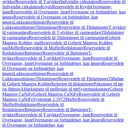
stykker
Reservedele til T-stykker
Indvendig cirkulation
Reservedele til
Indvendig cirkulation
Kryds
Reservedele til Kryds
Overgange,
faste
Reservedele til Overgange, faste
Overgange og forbindelser, kan
løsnes
Reservedele til Overgange og forbindelser, kan
løsnes
Lukkeanordninger
Reservedele til
Lukkeanordninger
Tilslutninger
Reservedele til Tilslutninger
T-stykker
til varmeanlæg
Reservedele til T-stykker til varmeanlæg
Tilslutninger
til varmeanlæg
Reservedele til Tilslutninger til varmeanlæg
Geberit
Mapress Kobber, gas
Reservedele til Geberit Mapress Kobber,
gas
Muffer
Reservedele til Muffer
Reduktioner
Reservedele til
Reduktioner
Bøjninger
Reservedele til Bøjninger
T-
stykker
Reservedele til T-stykker
Overgange, faste
Reservedele til
Overgange, faste
Overgange og forbindelser, kan løsnes
Reservedele
til Overgange og forbindelser, kan
løsnes
Lukkeanordninger
Reservedele til
Lukkeanordninger
Tilslutninger
Reservedele til Tilslutninger
Tilbehør
til Geberit Mapress Kobber
Isolering til tilslutninger
Pakninger til rør
og fittings
Afdækninger til rør
Beslag til rør
Systempakninger
Geberit
Mapress CuNiFe
Geberit Mapress CuNiFe
Reservedele til Geberit
Mapress CuNiFe
Systemrør 2.1972
Muffer
Reservedele til
Muffer
Reduktioner
Reservedele til
Reduktioner
Bøjninger
Reservedele til Bøjninger
T-
stykker
Reservedele til T-stykker
Overgange, faste
Reservedele til
Overgange, faste
Overgange og forbindelser, kan løsnes
Reservedele
til Overgange og forbindelser, kan