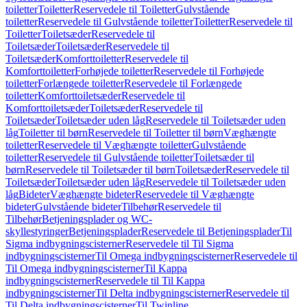
toiletter
Toiletter
Reservedele til Toiletter
Gulvstående
toiletter
Reservedele til Gulvstående toiletter
Toiletter
Reservedele til
Toiletter
Toiletsæder
Reservedele til
Toiletsæder
Toiletsæder
Reservedele til
Toiletsæder
Komforttoiletter
Reservedele til
Komforttoiletter
Forhøjede toiletter
Reservedele til Forhøjede
toiletter
Forlængede toiletter
Reservedele til Forlængede
toiletter
Komforttoiletsæder
Reservedele til
Komforttoiletsæder
Toiletsæder
Reservedele til
Toiletsæder
Toiletsæder uden låg
Reservedele til Toiletsæder uden
låg
Toiletter til børn
Reservedele til Toiletter til børn
Væghængte
toiletter
Reservedele til Væghængte toiletter
Gulvstående
toiletter
Reservedele til Gulvstående toiletter
Toiletsæder til
børn
Reservedele til Toiletsæder til børn
Toiletsæder
Reservedele til
Toiletsæder
Toiletsæder uden låg
Reservedele til Toiletsæder uden
låg
Bideter
Væghængte bideter
Reservedele til Væghængte
bideter
Gulvstående bideter
Tilbehør
Reservedele til
Tilbehør
Betjeningsplader og WC-
skyllestyringer
Betjeningsplader
Reservedele til Betjeningsplader
Til
Sigma indbygningscisterner
Reservedele til Til Sigma
indbygningscisterner
Til Omega indbygningscisterner
Reservedele til
Til Omega indbygningscisterner
Til Kappa
indbygningscisterner
Reservedele til Til Kappa
indbygningscisterner
Til Delta indbygningscisterner
Reservedele til
Til Delta indbygningscisterner
Til Twinline