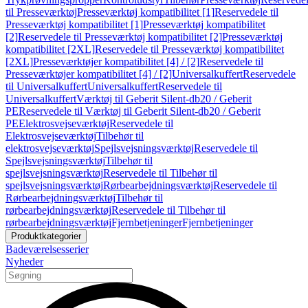
til Presseværktøj
Presseværktøj kompatibilitet [1]
Reservedele til
Presseværktøj kompatibilitet [1]
Presseværktøj kompatibilitet
[2]
Reservedele til Presseværktøj kompatibilitet [2]
Presseværktøj
kompatibilitet [2XL]
Reservedele til Presseværktøj kompatibilitet
[2XL]
Presseværktøjer kompatibilitet [4] / [2]
Reservedele til
Presseværktøjer kompatibilitet [4] / [2]
Universalkuffert
Reservedele
til Universalkuffert
Universalkuffert
Reservedele til
Universalkuffert
Værktøj til Geberit Silent-db20 / Geberit
PE
Reservedele til Værktøj til Geberit Silent-db20 / Geberit
PE
Elektrosvejseværktøj
Reservedele til
Elektrosvejseværktøj
Tilbehør til
elektrosvejseværktøj
Spejlsvejsningsværktøj
Reservedele til
Spejlsvejsningsværktøj
Tilbehør til
spejlsvejsningsværktøj
Reservedele til Tilbehør til
spejlsvejsningsværktøj
Rørbearbejdningsværktøj
Reservedele til
Rørbearbejdningsværktøj
Tilbehør til
rørbearbejdningsværktøj
Reservedele til Tilbehør til
rørbearbejdningsværktøj
Fjernbetjeninger
Fjernbetjeninger
Produktkategorier
Badeværelsesserier
Nyheder