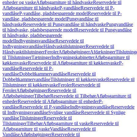
enheder og vaske
Afløbsgarniture til håndvaske
Reservedele til
Afløbsgarniture til håndvaske
P-vandlåse
Reservedele til P-
vandlåse
P-vandlåse, pladsbesparende model
Reservedele til P-
vandlåse, pladsbesparende model
Pungvandlåse til
håndvaske
Reservedele til Pungvandlåse til håndvaske
Pungvandlåse
til håndvaske, pladsbesparende model
Reservedele til Pungvandlåse
til håndvaske, pladsbesparende
model
Indbygningsvandlåse
Reservedele til
Indbygningsvandlåse
Håndvasktilslutninger
Reservedele til
Håndvasktilslutninger
Feroler
Afløbsbøjninger
Afdækninger
Tilslutning
til Tilslutninger
Tætninger
Indbygningskabinetter
Afløbsgarniture til
køkkenvaske
Reservedele til Afløbsgarniture til køkkenvaske
P-
vandlåse
Reservedele til P-
vandlåse
Dobbeltkammervandlåse
Reservedele til
Dobbeltkammervandlåse
Tilslutninger til køkkenvaske
Reservedele til
Tilslutninger til køkkenvaske
Feroler
Reservedele til
Feroler
Afløbsbøjninger
Reservedele til
Afløbsbøjninger
Tilbehør
Reservedele til Tilbehør
Afløbsgarniture til
enheder
Reservedele til Afløbsgarniture til enheder
P-
vandlåse
Reservedele til P-vandlåse
Indbygningsvandlåse
Reservedele
til Indbygningsvandlåse
Synlige vandlåse
Reservedele til Synlige
vandlåse
Tilslutninger
Reservedele til
Tilslutninger
Tilbehør
Afløbsgarniture til vaske
Reservedele til
Afløbsgarniture til vaske
Vandlåse
Reservedele til
Vandlåse
Afløbsbøjninger
Reservedele til