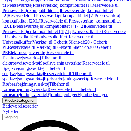
til Presseværktøj
Presseværktøj kompatibilitet [1]
Reservedele til
Presseværktøj kompatibilitet [1]
Presseværktøj kompatibilitet
[2]
Reservedele til Presseværktøj kompatibilitet [2]
Presseværktøj
kompatibilitet [2XL]
Reservedele til Presseværktøj kompatibilitet
[2XL]
Presseværktøjer kompatibilitet [4] / [2]
Reservedele til
Presseværktøjer kompatibilitet [4] / [2]
Universalkuffert
Reservedele
til Universalkuffert
Universalkuffert
Reservedele til
Universalkuffert
Værktøj til Geberit Silent-db20 / Geberit
PE
Reservedele til Værktøj til Geberit Silent-db20 / Geberit
PE
Elektrosvejseværktøj
Reservedele til
Elektrosvejseværktøj
Tilbehør til
elektrosvejseværktøj
Spejlsvejsningsværktøj
Reservedele til
Spejlsvejsningsværktøj
Tilbehør til
spejlsvejsningsværktøj
Reservedele til Tilbehør til
spejlsvejsningsværktøj
Rørbearbejdningsværktøj
Reservedele til
Rørbearbejdningsværktøj
Tilbehør til
rørbearbejdningsværktøj
Reservedele til Tilbehør til
rørbearbejdningsværktøj
Fjernbetjeninger
Fjernbetjeninger
Produktkategorier
Badeværelsesserier
Nyheder