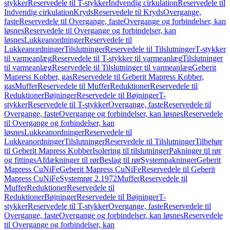
stykker
Reservedele til T-stykker
Indvendig cirkulation
Reservedele til
Indvendig cirkulation
Kryds
Reservedele til Kryds
Overgange,
faste
Reservedele til Overgange, faste
Overgange og forbindelser, kan
løsnes
Reservedele til Overgange og forbindelser, kan
løsnes
Lukkeanordninger
Reservedele til
Lukkeanordninger
Tilslutninger
Reservedele til Tilslutninger
T-stykker
til varmeanlæg
Reservedele til T-stykker til varmeanlæg
Tilslutninger
til varmeanlæg
Reservedele til Tilslutninger til varmeanlæg
Geberit
Mapress Kobber, gas
Reservedele til Geberit Mapress Kobber,
gas
Muffer
Reservedele til Muffer
Reduktioner
Reservedele til
Reduktioner
Bøjninger
Reservedele til Bøjninger
T-
stykker
Reservedele til T-stykker
Overgange, faste
Reservedele til
Overgange, faste
Overgange og forbindelser, kan løsnes
Reservedele
til Overgange og forbindelser, kan
løsnes
Lukkeanordninger
Reservedele til
Lukkeanordninger
Tilslutninger
Reservedele til Tilslutninger
Tilbehør
til Geberit Mapress Kobber
Isolering til tilslutninger
Pakninger til rør
og fittings
Afdækninger til rør
Beslag til rør
Systempakninger
Geberit
Mapress CuNiFe
Geberit Mapress CuNiFe
Reservedele til Geberit
Mapress CuNiFe
Systemrør 2.1972
Muffer
Reservedele til
Muffer
Reduktioner
Reservedele til
Reduktioner
Bøjninger
Reservedele til Bøjninger
T-
stykker
Reservedele til T-stykker
Overgange, faste
Reservedele til
Overgange, faste
Overgange og forbindelser, kan løsnes
Reservedele
til Overgange og forbindelser, kan