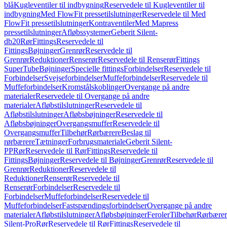
blå
Kugleventiler til indbygning
Reservedele til Kugleventiler til
indbygning
Med FlowFit pressetilslutninger
Reservedele til Med
FlowFit pressetilslutninger
Kontraventiler
Med Mapress
pressetilslutninger
Afløbssystemer
Geberit Silent-
db20
Rør
Fittings
Reservedele til
Fittings
Bøjninger
Grenrør
Reservedele til
Grenrør
Reduktioner
Renserør
Reservedele til Renserør
Fittings
SuperTube
Bøjninger
Specielle fittings
Forbindelser
Reservedele til
Forbindelser
Svejseforbindelser
Muffeforbindelser
Reservedele til
Muffeforbindelser
Kromstålskoblinger
Overgange på andre
materialer
Reservedele til Overgange på andre
materialer
Afløbstilslutninger
Reservedele til
Afløbstilslutninger
Afløbsbøjninger
Reservedele til
Afløbsbøjninger
Overgangsmuffer
Reservedele til
Overgangsmuffer
Tilbehør
Rørbærere
Beslag til
rørbærere
Tætninger
Forbrugsmateriale
Geberit Silent-
PP
Rør
Reservedele til Rør
Fittings
Reservedele til
Fittings
Bøjninger
Reservedele til Bøjninger
Grenrør
Reservedele til
Grenrør
Reduktioner
Reservedele til
Reduktioner
Renserør
Reservedele til
Renserør
Forbindelser
Reservedele til
Forbindelser
Muffeforbindelser
Reservedele til
Muffeforbindelser
Fastspændingsforbindelser
Overgange på andre
materialer
Afløbstilslutninger
Afløbsbøjninger
Feroler
Tilbehør
Rørbærer
Silent-Pro
Rør
Reservedele til Rør
Fittings
Reservedele til