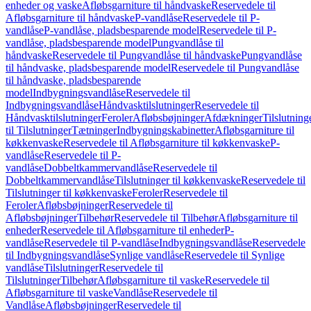
enheder og vaske
Afløbsgarniture til håndvaske
Reservedele til
Afløbsgarniture til håndvaske
P-vandlåse
Reservedele til P-
vandlåse
P-vandlåse, pladsbesparende model
Reservedele til P-
vandlåse, pladsbesparende model
Pungvandlåse til
håndvaske
Reservedele til Pungvandlåse til håndvaske
Pungvandlåse
til håndvaske, pladsbesparende model
Reservedele til Pungvandlåse
til håndvaske, pladsbesparende
model
Indbygningsvandlåse
Reservedele til
Indbygningsvandlåse
Håndvasktilslutninger
Reservedele til
Håndvasktilslutninger
Feroler
Afløbsbøjninger
Afdækninger
Tilslutning
til Tilslutninger
Tætninger
Indbygningskabinetter
Afløbsgarniture til
køkkenvaske
Reservedele til Afløbsgarniture til køkkenvaske
P-
vandlåse
Reservedele til P-
vandlåse
Dobbeltkammervandlåse
Reservedele til
Dobbeltkammervandlåse
Tilslutninger til køkkenvaske
Reservedele til
Tilslutninger til køkkenvaske
Feroler
Reservedele til
Feroler
Afløbsbøjninger
Reservedele til
Afløbsbøjninger
Tilbehør
Reservedele til Tilbehør
Afløbsgarniture til
enheder
Reservedele til Afløbsgarniture til enheder
P-
vandlåse
Reservedele til P-vandlåse
Indbygningsvandlåse
Reservedele
til Indbygningsvandlåse
Synlige vandlåse
Reservedele til Synlige
vandlåse
Tilslutninger
Reservedele til
Tilslutninger
Tilbehør
Afløbsgarniture til vaske
Reservedele til
Afløbsgarniture til vaske
Vandlåse
Reservedele til
Vandlåse
Afløbsbøjninger
Reservedele til