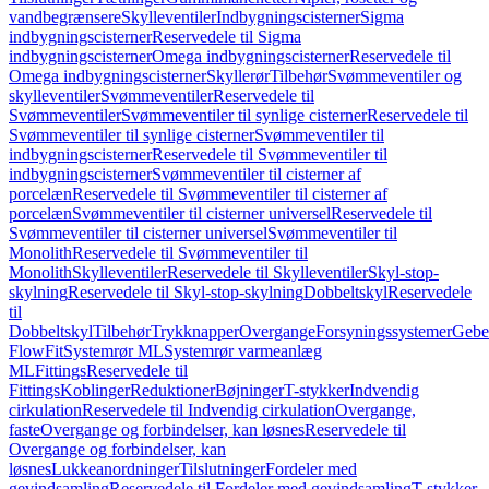
vandbegrænsere
Skylleventiler
Indbygningscisterner
Sigma
indbygningscisterner
Reservedele til Sigma
indbygningscisterner
Omega indbygningscisterner
Reservedele til
Omega indbygningscisterner
Skyllerør
Tilbehør
Svømmeventiler og
skylleventiler
Svømmeventiler
Reservedele til
Svømmeventiler
Svømmeventiler til synlige cisterner
Reservedele til
Svømmeventiler til synlige cisterner
Svømmeventiler til
indbygningscisterner
Reservedele til Svømmeventiler til
indbygningscisterner
Svømmeventiler til cisterner af
porcelæn
Reservedele til Svømmeventiler til cisterner af
porcelæn
Svømmeventiler til cisterner universel
Reservedele til
Svømmeventiler til cisterner universel
Svømmeventiler til
Monolith
Reservedele til Svømmeventiler til
Monolith
Skylleventiler
Reservedele til Skylleventiler
Skyl-stop-
skylning
Reservedele til Skyl-stop-skylning
Dobbeltskyl
Reservedele
til
Dobbeltskyl
Tilbehør
Trykknapper
Overgange
Forsyningssystemer
Geber
FlowFit
Systemrør ML
Systemrør varmeanlæg
ML
Fittings
Reservedele til
Fittings
Koblinger
Reduktioner
Bøjninger
T-stykker
Indvendig
cirkulation
Reservedele til Indvendig cirkulation
Overgange,
faste
Overgange og forbindelser, kan løsnes
Reservedele til
Overgange og forbindelser, kan
løsnes
Lukkeanordninger
Tilslutninger
Fordeler med
gevindsamling
Reservedele til Fordeler med gevindsamling
T-stykker