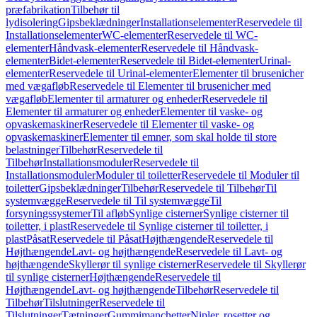
præfabrikation
Tilbehør til
lydisolering
Gipsbeklædninger
Installationselementer
Reservedele til
Installationselementer
WC-elementer
Reservedele til WC-
elementer
Håndvask-elementer
Reservedele til Håndvask-
elementer
Bidet-elementer
Reservedele til Bidet-elementer
Urinal-
elementer
Reservedele til Urinal-elementer
Elementer til brusenicher
med vægafløb
Reservedele til Elementer til brusenicher med
vægafløb
Elementer til armaturer og enheder
Reservedele til
Elementer til armaturer og enheder
Elementer til vaske- og
opvaskemaskiner
Reservedele til Elementer til vaske- og
opvaskemaskiner
Elementer til emner, som skal holde til store
belastninger
Tilbehør
Reservedele til
Tilbehør
Installationsmoduler
Reservedele til
Installationsmoduler
Moduler til toiletter
Reservedele til Moduler til
toiletter
Gipsbeklædninger
Tilbehør
Reservedele til Tilbehør
Til
systemvægge
Reservedele til Til systemvægge
Til
forsyningssystemer
Til afløb
Synlige cisterner
Synlige cisterner til
toiletter, i plast
Reservedele til Synlige cisterner til toiletter, i
plast
Påsat
Reservedele til Påsat
Højthængende
Reservedele til
Højthængende
Lavt- og højthængende
Reservedele til Lavt- og
højthængende
Skyllerør til synlige cisterner
Reservedele til Skyllerør
til synlige cisterner
Højthængende
Reservedele til
Højthængende
Lavt- og højthængende
Tilbehør
Reservedele til
Tilbehør
Tilslutninger
Reservedele til
Tilslutninger
Tætninger
Gummimanchetter
Nipler, rosetter og