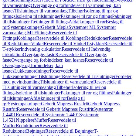
til varmeanlæg
Overgange og forbindelser til varmeanlæg, kan
løsnes
Tilslutninger til varmeanlæg
Tilbehør
Isolering til rør og
fittings
Isolering til tilslutninger
Pakninger til rør og fittings
Pakninger
til tilslutninger
Tætninger til fittings
Afdækninger til rør
Beslag til
rør
Systempakninger
Geberit Mepla
Systemrør ML
Systemrør
varmeanlæg ML
Fittings
Reservedele til
Fittings
Koblinger
Reservedele til Koblinger
Reduktioner
Reservedele
til Reduktioner
Vinkel
Reservedele til Vinkel
T-stykker
Reservedele til
T-stykker
Indvendig cirkulation
Reservedele til Indvendig
cirkulation
Overgange, faste
Reservedele til Overgange,
faste
Overgange og forbindelser, kan løsnes
Reservedele til
Overgange og forbindelser, kan
løsnes
Lukkeanordninger
Reservedele til
Lukkeanordninger
Tilslutninger
Reservedele til Tilslutninger
Fordeler
med gevindsamling
Tilslutninger til varmeanlæg
Reservedele til
Tilslutninger til varmeanlæg
Tilbehør
Isolering til rør og
fittings
Isolering til tilslutninger
Pakninger til rør og fittings
Pakninger
til tilslutninger
Afdækninger til rør
Beslag til
rør
Systempakninger
Geberit Mapress Rustfrit
Geberit Mapress
Rustfrit
Reservedele til Geberit Mapress Rustfrit
Systemrør
1.4401
Reservedele til Systemrør 1.4401
Systemrør
1.4521
Nippelrør
Muffer
Reservedele til
Muffer
Reduktioner
Reservedele til
Reduktioner
Bøjninger
Reservedele til Bøjninger
T-