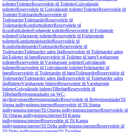
toiletter
Toiletter
Reservedele til Toiletter
Gulvstående
toiletter
Reservedele til Gulvstående toiletter
Toiletter
Reservedele til
Toiletter
Toiletsæder
Reservedele til
Toiletsæder
Toiletsæder
Reservedele til
Toiletsæder
Komforttoiletter
Reservedele til
Komforttoiletter
Forhøjede toiletter
Reservedele til Forhøjede
toiletter
Forlængede toiletter
Reservedele til Forlængede
toiletter
Komforttoiletsæder
Reservedele til
Komforttoiletsæder
Toiletsæder
Reservedele til
Toiletsæder
Toiletsæder uden låg
Reservedele til Toiletsæder uden
låg
Toiletter til børn
Reservedele til Toiletter til børn
Væghængte
toiletter
Reservedele til Væghængte toiletter
Gulvstående
toiletter
Reservedele til Gulvstående toiletter
Toiletsæder til
børn
Reservedele til Toiletsæder til børn
Toiletsæder
Reservedele til
Toiletsæder
Toiletsæder uden låg
Reservedele til Toiletsæder uden
låg
Bideter
Væghængte bideter
Reservedele til Væghængte
bideter
Gulvstående bideter
Tilbehør
Reservedele til
Tilbehør
Betjeningsplader og WC-
skyllestyringer
Betjeningsplader
Reservedele til Betjeningsplader
Til
Sigma indbygningscisterner
Reservedele til Til Sigma
indbygningscisterner
Til Omega indbygningscisterner
Reservedele til
Til Omega indbygningscisterner
Til Kappa
indbygningscisterner
Reservedele til Til Kappa
indbygningscisterner
Til Delta indbygningscisterner
Reservedele til
Til Delta indbygningscisterner
Til Twinline