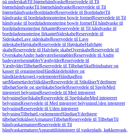
på underskab
Til hjørnehåndvaske
Reservedele til Til
hjørnehåndvaske
Til hjørnehåndvaske
Reservedele til Til
hjørnehåndvaske
Bordplader
Reservedele til Bordplader
Til
håndvaske til bordplademontering bowle formet
Reservedele til Til
håndvaske til bordplademontering bowle formet
Til håndvaske til
bordplademontering firkantet
Reservedele til Til håndvaske til
bordplademontering firkantet
Sideskabe
Reservedele til
Sideskabe
Lave sideskabe
Reservedele til Lave
sideskabe
Højskabe
Reservedele til Højskabe
Halvhøje
skabe
Reservedele til Halvhøje skabe
Overskabe
Reservedele til
Overskabe
Andre badeværelsesmøbler
Reservedele til Andre
badeværelsesmøbler
Væghylder
Reservedele til
Væghylder
Tilbehør
Reservedele til Tilbehør
Skuffeindsatser og
kasser til organisering
Håndklædeholdere og
håndklædekroge
Lyselementer
Håndtag
Ben
sæt
Magnettavler
Stikdåser
Reservedele til Stikdåser
Yderligere
tilbehør
Spejle og spejlskabe
Spejle
Reservedele til Spejle
Med
integreret belysning
Reservedele til Med integreret
belysning
Spejlskabe
Reservedele til Spejlskabe
Med integreret
belysning
Reservedele til Med integreret belysning
Uden integreret
belysning
Reservedele til Uden integreret
belysning
Tilbehør
Lyselementer
Håndtag
Yderligere
tilbehør
Stikdåser
Armaturer
Tilbehør
Reservedele til Tilbehør
Til
håndvaskarmaturer
Reservedele til Til
håndvaskarmaturer
Apparattilslutninger til vaskeplads, køkkenvask,