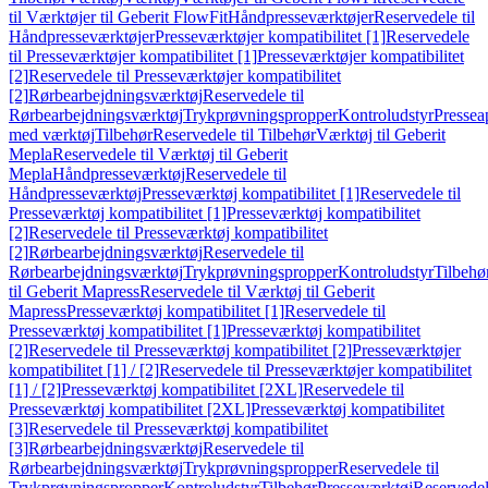
til Værktøjer til Geberit FlowFit
Håndpresseværktøjer
Reservedele til
Håndpresseværktøjer
Presseværktøjer kompatibilitet [1]
Reservedele
til Presseværktøjer kompatibilitet [1]
Presseværktøjer kompatibilitet
[2]
Reservedele til Presseværktøjer kompatibilitet
[2]
Rørbearbejdningsværktøj
Reservedele til
Rørbearbejdningsværktøj
Trykprøvningspropper
Kontroludstyr
Pressea
med værktøj
Tilbehør
Reservedele til Tilbehør
Værktøj til Geberit
Mepla
Reservedele til Værktøj til Geberit
Mepla
Håndpresseværktøj
Reservedele til
Håndpresseværktøj
Presseværktøj kompatibilitet [1]
Reservedele til
Presseværktøj kompatibilitet [1]
Presseværktøj kompatibilitet
[2]
Reservedele til Presseværktøj kompatibilitet
[2]
Rørbearbejdningsværktøj
Reservedele til
Rørbearbejdningsværktøj
Trykprøvningspropper
Kontroludstyr
Tilbehø
til Geberit Mapress
Reservedele til Værktøj til Geberit
Mapress
Presseværktøj kompatibilitet [1]
Reservedele til
Presseværktøj kompatibilitet [1]
Presseværktøj kompatibilitet
[2]
Reservedele til Presseværktøj kompatibilitet [2]
Presseværktøjer
kompatibilitet [1] / [2]
Reservedele til Presseværktøjer kompatibilitet
[1] / [2]
Presseværktøj kompatibilitet [2XL]
Reservedele til
Presseværktøj kompatibilitet [2XL]
Presseværktøj kompatibilitet
[3]
Reservedele til Presseværktøj kompatibilitet
[3]
Rørbearbejdningsværktøj
Reservedele til
Rørbearbejdningsværktøj
Trykprøvningspropper
Reservedele til
Trykprøvningspropper
Kontroludstyr
Tilbehør
Presseværktøj
Reservede