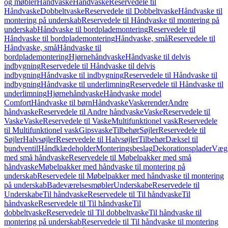
og møbler
Håndvaske
Håndvaske
Reservedele til
Håndvaske
Dobbeltvaske
Reservedele til Dobbeltvaske
Håndvaske til
montering på underskab
Reservedele til Håndvaske til montering på
underskab
Håndvaske til bordplademontering
Reservedele til
Håndvaske til bordplademontering
Håndvaske, små
Reservedele til
Håndvaske, små
Håndvaske til
bordplademontering
Hjørnehåndvaske
Håndvaske til delvis
indbygning
Reservedele til Håndvaske til delvis
indbygning
Håndvaske til indbygning
Reservedele til Håndvaske til
indbygning
Håndvaske til underlimning
Reservedele til Håndvaske til
underlimning
Hjørnehåndvaske
Håndvaske model
Comfort
Håndvaske til børn
Håndvaske
Vaskerender
Andre
håndvaske
Reservedele til Andre håndvaske
Vaske
Reservedele til
Vaske
Vaske
Reservedele til Vaske
Multifunktionel vask
Reservedele
til Multifunktionel vask
Gipsvaske
Tilbehør
Søjler
Reservedele til
Søjler
Halvsøjler
Reservedele til Halvsøjler
Tilbehør
Dæksel til
bundventil
Håndklædeholder
Monteringsbeslag
Dekorationsplader
Vægh
med små håndvaske
Reservedele til Møbelpakker med små
håndvaske
Møbelpakker med håndvaske til montering på
underskab
Reservedele til Møbelpakker med håndvaske til montering
på underskab
Badeværelsesmøbler
Underskabe
Reservedele til
Underskabe
Til håndvaske
Reservedele til Til håndvaske
Til
håndvaske
Reservedele til Til håndvaske
Til
dobbeltvaske
Reservedele til Til dobbeltvaske
Til håndvaske til
montering på underskab
Reservedele til Til håndvaske til montering