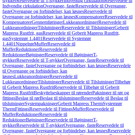
stykker
Reservedele til T-stykker
Indvendig cirkulation
Reservedele til
Indvendig cirkulation
Overgange, faste
Reservedele til Overgange,
faste
Overgange og forbindelser, kan løsnes
Reservedele til
Overgange og forbindelser, kan løsnes
Kompensatorer
Reservedele til
Kompensatorer
Gennemføringer
Lukkeanordninger
Reservedele til
Lukkeanordninger
Tilslutninger
Reservedele til Tilslutninger
Geberit
Mapress Rustfrit, gas
Reservedele til Geberit Mapress Rustfrit,
gas
Systemrør 1.4401
Reservedele til Systemrør
1.4401
Nippelrør
Muffer
Reservedele til
Muffer
Reduktioner
Reservedele til
Reduktioner
Bøjninger
Reservedele til Bøjninger
T-
stykker
Reservedele til T-stykker
Overgange, faste
Reservedele til
Overgange, faste
Overgange og forbindelser, kan løsnes
Reservedele
til Overgange og forbindelser, kan
løsnes
Lukkeanordninger
Reservedele til
Lukkeanordninger
Tilslutninger
Reservedele til Tilslutninger
Tilbehør
til Geberit Mapress Rustfrit
Reservedele til Tilbehør til Geberit
Mapress Rustfrit
Beskyttelseskapper til rørender
Pakninger til rør og
fittings
Beslag til rør
Beslag til tilslutninger
Reservedele til Beslag til
tilslutninger
Systempakninger
Geberit Mapress Therm
Systemrør
Therm
Fittings
Reservedele til Fittings
Muffer
Reservedele til
Muffer
Reduktioner
Reservedele til
Reduktioner
Bøjninger
Reservedele til Bøjninger
T-
stykker
Reservedele til T-stykker
Overgange, faste
Reservedele til
Overgange, faste
Overgange og forbindelser, kan løsnes
Reservedele