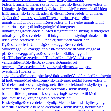
bideter
Urinaler
Urinaler, skyllet drift, med skyllekant
Reservedele til
Urinaler, skyllet drift, med skyllekant
Uden låg
Reservedele til Uden
låg
Urinaler, skyllet drift, uden skyllekant
Reservedele til Urinaler,
skyllet drift, uden skyllekant
Til synlig urinalstyring eller
urinalstyring til indbygning
Reservedele til Til synlig urinalstyring
eller urinalstyring til indbygning
Med integreret
urinalstyring
Reservedele til Med integreret urinalstyring
Til integreret
urinalstyring
Reservedele til Til integreret urinalstyring
Urinaler, drift
uden vand
Reservedele til Urinaler, drift uden vand
Uden
låg
Reservedele til Uden låg
Skillevægge
Reservedele til
Skillevægge
Skillevægge af plast
Reservedele til Skillevægge af
plast
Skillevægge af glas
Reservedele til Skillevægge af
glas
Tilbehør
Reservedele til Tilbehør
Urinallåg
Vandlåse og
vandlåstilbehør
Skyllerør, skyllerørsbøjninger og
overgange
Reservedele til Skyllerør, skyllerørsbøjninger og
overgange
Tilbehør til
sprøjtehoved
Monteringsbeslag
Afløbsventiler
Vandfordeler
Urinalstyri
til Indbygning
Med elektronisk skyllestyring, netdrift
Reservedele til
Med elektronisk skyllestyring, netdrift
Med elektronisk skyllestyring,
batteridrift
Reservedele til Med elektronisk skyllestyring,
batteridrift
Med pneumatisk skyllestyring
Reservedele til Med
pneumatisk skyllestyring
Basic
Reservedele til
Basic
Synlige
Reservedele til Synlige
Med elektronisk skyllestyring,
netdrift
Reservedele til Med elektronisk skyllestyring, netdrift
Med