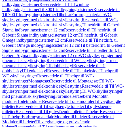
indbygningscisterner
Reservedele til Til Twinline
indbygningscisterner
Til 300T indbygningscisterner
Reservedele til
Til 300T indbygningscisterner
Tilbehør
Forbrugsmateriale
WC-
skyllestyringer med elektronisk skyllestyring
Reservedele til WC-
skyllestyringer med elektronisk skyllestyring
Til netdrift, til Geberit
Sigma indbygningscisterner 12 cm
Reservedele til Til netdrift, til
Geberit Sigma indbygningscisterner 12 cm
Til netdrift, til Geberit
Omega indbygningscisterner 12 cm
Reservedele til Til netdrift, til
Geberit Omega indbygningscisterner 12 cm
Til batteridrift, til Geberit
Sigma indbygningscisterner 12 cm
Reservedele til Til batteridrift, til
Geberit Sigma indbygningscisterner 12 cm
WC-skyllestyringer med
pneumatisk skyllestyring
Reservedele til WC-skyllestyringer med
pneumatisk skyllestyring
Til dobbeltskyl
Reservedele til Til
dobbeltskyl
Til enkeltskyl
Reservedele til Til enkeltskyl
Tilbehør til
WC-skyllestyringer
Reservedele til Tilbehør til WC-
skyllestyringer
Montagesæt
Reservedele til Montagesæt
Til WC-
skyllestyringer med elektronisk skyllestyring
Reservedele til Til WC-
skyllestyringer med elektronisk skyllestyring
Til WC-skyllestyringer
med pneumatisk skyllestyring
Forbindelser
Geberit Monolith
moduler
Toiletmoduler
Reservedele til Toiletmoduler
Til væghængte
toiletter
Reservedele til Til væghængte toiletter
Til gulvstående
toiletter
Reservedele til Til gulvstående toiletter
Tilbehør
Reservedele
til Tilbehør
Forbrugsmateriale
Moduler til bideter
Reservedele til
Moduler til bideter
Til væghængte og gulvstående
bideter
Reservedele til Til væghængte og gulvstående