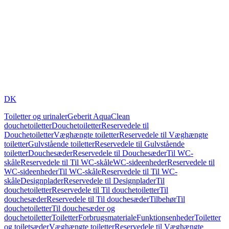
DK
Toiletter og urinaler
Geberit AquaClean
douchetoiletter
Douchetoiletter
Reservedele til
Douchetoiletter
Væghængte toiletter
Reservedele til Væghængte
toiletter
Gulvstående toiletter
Reservedele til Gulvstående
toiletter
Douchesæder
Reservedele til Douchesæder
Til WC-
skåle
Reservedele til Til WC-skåle
WC-sideenheder
Reservedele til
WC-sideenheder
Til WC-skåle
Reservedele til Til WC-
skåle
Designplader
Reservedele til Designplader
Til
douchetoiletter
Reservedele til Til douchetoiletter
Til
douchesæder
Reservedele til Til douchesæder
Tilbehør
Til
douchetoiletter
Til douchesæder og
douchetoiletter
Toiletter
Forbrugsmateriale
Funktionsenheder
Toiletter
og toiletsæder
Væghængte toiletter
Reservedele til Væghængte