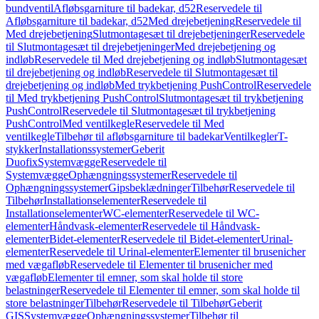
bundventil
Afløbsgarniture til badekar, d52
Reservedele til
Afløbsgarniture til badekar, d52
Med drejebetjening
Reservedele til
Med drejebetjening
Slutmontagesæt til drejebetjeninger
Reservedele
til Slutmontagesæt til drejebetjeninger
Med drejebetjening og
indløb
Reservedele til Med drejebetjening og indløb
Slutmontagesæt
til drejebetjening og indløb
Reservedele til Slutmontagesæt til
drejebetjening og indløb
Med trykbetjening PushControl
Reservedele
til Med trykbetjening PushControl
Slutmontagesæt til trykbetjening
PushControl
Reservedele til Slutmontagesæt til trykbetjening
PushControl
Med ventilkegle
Reservedele til Med
ventilkegle
Tilbehør til afløbsgarniture til badekar
Ventilkegler
T-
stykker
Installationssystemer
Geberit
Duofix
Systemvægge
Reservedele til
Systemvægge
Ophængningssystemer
Reservedele til
Ophængningssystemer
Gipsbeklædninger
Tilbehør
Reservedele til
Tilbehør
Installationselementer
Reservedele til
Installationselementer
WC-elementer
Reservedele til WC-
elementer
Håndvask-elementer
Reservedele til Håndvask-
elementer
Bidet-elementer
Reservedele til Bidet-elementer
Urinal-
elementer
Reservedele til Urinal-elementer
Elementer til brusenicher
med vægafløb
Reservedele til Elementer til brusenicher med
vægafløb
Elementer til emner, som skal holde til store
belastninger
Reservedele til Elementer til emner, som skal holde til
store belastninger
Tilbehør
Reservedele til Tilbehør
Geberit
GIS
Systemvægge
Ophængningssystemer
Tilbehør til