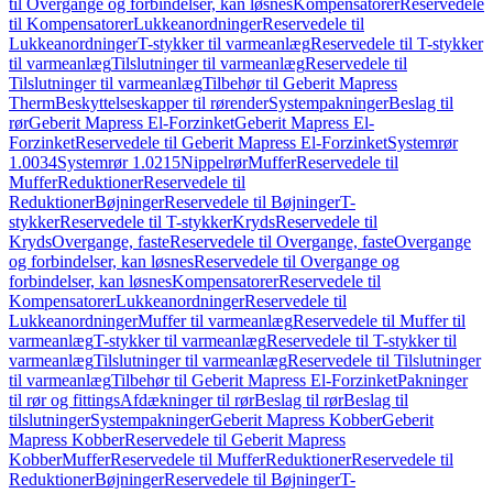
til Overgange og forbindelser, kan løsnes
Kompensatorer
Reservedele
til Kompensatorer
Lukkeanordninger
Reservedele til
Lukkeanordninger
T-stykker til varmeanlæg
Reservedele til T-stykker
til varmeanlæg
Tilslutninger til varmeanlæg
Reservedele til
Tilslutninger til varmeanlæg
Tilbehør til Geberit Mapress
Therm
Beskyttelseskapper til rørender
Systempakninger
Beslag til
rør
Geberit Mapress El-Forzinket
Geberit Mapress El-
Forzinket
Reservedele til Geberit Mapress El-Forzinket
Systemrør
1.0034
Systemrør 1.0215
Nippelrør
Muffer
Reservedele til
Muffer
Reduktioner
Reservedele til
Reduktioner
Bøjninger
Reservedele til Bøjninger
T-
stykker
Reservedele til T-stykker
Kryds
Reservedele til
Kryds
Overgange, faste
Reservedele til Overgange, faste
Overgange
og forbindelser, kan løsnes
Reservedele til Overgange og
forbindelser, kan løsnes
Kompensatorer
Reservedele til
Kompensatorer
Lukkeanordninger
Reservedele til
Lukkeanordninger
Muffer til varmeanlæg
Reservedele til Muffer til
varmeanlæg
T-stykker til varmeanlæg
Reservedele til T-stykker til
varmeanlæg
Tilslutninger til varmeanlæg
Reservedele til Tilslutninger
til varmeanlæg
Tilbehør til Geberit Mapress El-Forzinket
Pakninger
til rør og fittings
Afdækninger til rør
Beslag til rør
Beslag til
tilslutninger
Systempakninger
Geberit Mapress Kobber
Geberit
Mapress Kobber
Reservedele til Geberit Mapress
Kobber
Muffer
Reservedele til Muffer
Reduktioner
Reservedele til
Reduktioner
Bøjninger
Reservedele til Bøjninger
T-