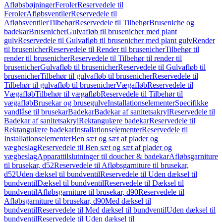
Afløbsbøjninger
Feroler
Reservedele til
Feroler
Afløbsventiler
Reservedele til
Afløbsventiler
Tilbehør
Reservedele til Tilbehør
Bruseniche og
badekar
Brusenicher
Gulvafløb til brusenicher med plant
gulv
Reservedele til Gulvafløb til brusenicher med plant gulv
Render
til brusenicher
Reservedele til Render til brusenicher
Tilbehør til
render til brusenicher
Reservedele til Tilbehør til render til
brusenicher
Gulvafløb til brusenicher
Reservedele til Gulvafløb til
brusenicher
Tilbehør til gulvafløb til brusenicher
Reservedele til
Tilbehør til gulvafløb til brusenicher
Vægafløb
Reservedele til
Vægafløb
Tilbehør til vægafløb
Reservedele til Tilbehør til
vægafløb
Brusekar og brusegulve
Installationselementer
Specifikke
vandlåse til brusekar
Badekar
Badekar af sanitetsakryl
Reservedele til
Badekar af sanitetsakryl
Rektangulære badekar
Reservedele til
Rektangulære badekar
Installationselementer
Reservedele til
Installationselementer
Ben sæt og sæt af plader og
vægbeslag
Reservedele til Ben sæt og sæt af plader og
vægbeslag
Apparattilslutninger til doucher & badekar
Afløbsgarniture
til brusekar, d52
Reservedele til Afløbsgarniture til brusekar,
d52
Uden dæksel til bundventil
Reservedele til Uden dæksel til
bundventil
Dæksel til bundventil
Reservedele til Dæksel til
bundventil
Afløbsgarniture til brusekar, d90
Reservedele til
Afløbsgarniture til brusekar, d90
Med dæksel til
bundventil
Reservedele til Med dæksel til bundventil
Uden dæksel til
bundventil
Reservedele til Uden dæksel til