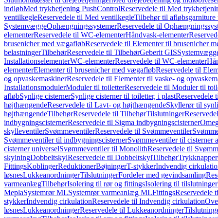
indløb
Med trykbetjening PushControl
Reservedele til Med trykbetjen
ventilkegle
Reservedele til Med ventilkegle
Tilbehør til afløbsgarniture 
Systemvægge
Ophængningssystemer
Reservedele til Ophængningssys
elementer
Reservedele til WC-elementer
Håndvask-elementer
Reserved
brusenicher med vægafløb
Reservedele til Elementer til brusenicher 
belastninger
Tilbehør
Reservedele til Tilbehør
Geberit GIS
Systemvægg
Installationselementer
WC-elementer
Reservedele til WC-elementer
Hån
elementer
Elementer til brusenicher med vægafløb
Reservedele til Ele
og opvaskemaskiner
Reservedele til Elementer til vaske- og opvaskem
Installationsmoduler
Moduler til toiletter
Reservedele til Moduler til toil
afløb
Synlige cisterner
Synlige cisterner til toiletter, i plast
Reservedele til
højthængende
Reservedele til Lavt- og højthængende
Skyllerør til synl
højthængende
Tilbehør
Reservedele til Tilbehør
Tilslutninger
Reservedele
indbygningscisterner
Reservedele til Sigma indbygningscisterner
Omega
skylleventiler
Svømmeventiler
Reservedele til Svømmeventiler
Svømmeve
Svømmeventiler til indbygningscisterner
Svømmeventiler til cisterner 
cisterner universel
Svømmeventiler til Monolith
Reservedele til Svømme
skylning
Dobbeltskyl
Reservedele til Dobbeltskyl
Tilbehør
Trykknapper
Fittings
Koblinger
Reduktioner
Bøjninger
T-stykker
Indvendig cirkulati
løsnes
Lukkeanordninger
Tilslutninger
Fordeler med gevindsamling
Res
varmeanlæg
Tilbehør
Isolering til rør og fittings
Isolering til tilslutninger
Mepla
Systemrør ML
Systemrør varmeanlæg ML
Fittings
Reservedele ti
stykker
Indvendig cirkulation
Reservedele til Indvendig cirkulation
Over
løsnes
Lukkeanordninger
Reservedele til Lukkeanordninger
Tilslutning