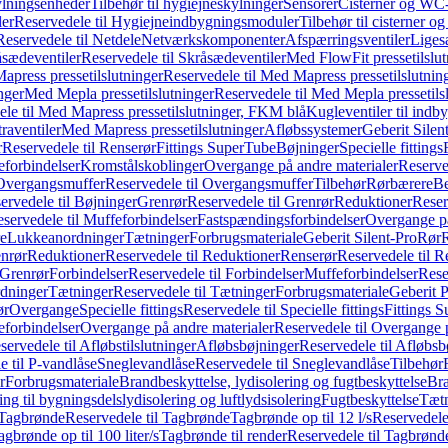
ylningsenheder
Tilbehør til hygiejneskylninger
Sensorer
Cisterner og WC-
er
Reservedele til Hygiejneindbygningsmoduler
Tilbehør til cisterner 
Reservedele til Netdele
Netværkskomponenter
Afspærringsventiler
Liges
sædeventiler
Reservedele til Skråsædeventiler
Med FlowFit pressetilslut
press pressetilslutninger
Reservedele til Med Mapress pressetilslutnin
nger
Med Mepla pressetilslutninger
Reservedele til Med Mepla pressetils
le til Med Mapress pressetilslutninger, FKM blå
Kugleventiler til indb
raventiler
Med Mapress pressetilslutninger
Afløbssystemer
Geberit Silen
r
Reservedele til Renserør
Fittings SuperTube
Bøjninger
Specielle fittings
eforbindelser
Kromstålskoblinger
Overgange på andre materialer
Reserve
Overgangsmuffer
Reservedele til Overgangsmuffer
Tilbehør
Rørbærere
Be
ervedele til Bøjninger
Grenrør
Reservedele til Grenrør
Reduktioner
Reser
servedele til Muffeforbindelser
Fastspændingsforbindelser
Overgange p
e
Lukkeanordninger
Tætninger
Forbrugsmateriale
Geberit Silent-Pro
Rør
R
enrør
Reduktioner
Reservedele til Reduktioner
Renserør
Reservedele til R
 Grenrør
Forbindelser
Reservedele til Forbindelser
Muffeforbindelser
Rese
dninger
Tætninger
Reservedele til Tætninger
Forbrugsmateriale
Geberit 
ør
Overgange
Specielle fittings
Reservedele til Specielle fittings
Fittings 
eforbindelser
Overgange på andre materialer
Reservedele til Overgange 
servedele til Afløbstilslutninger
Afløbsbøjninger
Reservedele til Afløbsb
e til P-vandlåse
Sneglevandlåse
Reservedele til Sneglevandlåse
Tilbehør
r
Forbrugsmateriale
Brandbeskyttelse, lydisolering og fugtbeskyttelse
Bra
ring til bygningsdelslydisolering og luftlydsisolering
Fugtbeskyttelse
Tætn
Tagbrønde
Reservedele til Tagbrønde
Tagbrønde op til 12 l/s
Reservedele 
agbrønde op til 100 liter/s
Tagbrønde til render
Reservedele til Tagbrønde