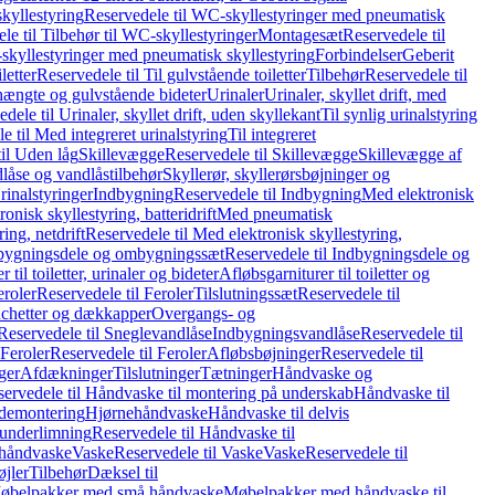
kyllestyring
Reservedele til WC-skyllestyringer med pneumatisk
le til Tilbehør til WC-skyllestyringer
Montagesæt
Reservedele til
skyllestyringer med pneumatisk skyllestyring
Forbindelser
Geberit
letter
Reservedele til Til gulvstående toiletter
Tilbehør
Reservedele til
hængte og gulvstående bideter
Urinaler
Urinaler, skyllet drift, med
dele til Urinaler, skyllet drift, uden skyllekant
Til synlig urinalstyring
e til Med integreret urinalstyring
Til integreret
il Uden låg
Skillevægge
Reservedele til Skillevægge
Skillevægge af
låse og vandlåstilbehør
Skyllerør, skyllerørsbøjninger og
rinalstyringer
Indbygning
Reservedele til Indbygning
Med elektronisk
onisk skyllestyring, batteridrift
Med pneumatisk
ing, netdrift
Reservedele til Med elektronisk skyllestyring,
bygningsdele og ombygningssæt
Reservedele til Indbygningsdele og
 til toiletter, urinaler og bideter
Afløbsgarniturer til toiletter og
eroler
Reservedele til Feroler
Tilslutningssæt
Reservedele til
hetter og dækkapper
Overgangs- og
Reservedele til Sneglevandlåse
Indbygningsvandlåse
Reservedele til
Feroler
Reservedele til Feroler
Afløbsbøjninger
Reservedele til
ger
Afdækninger
Tilslutninger
Tætninger
Håndvaske og
ervedele til Håndvaske til montering på underskab
Håndvaske til
ademontering
Hjørnehåndvaske
Håndvaske til delvis
 underlimning
Reservedele til Håndvaske til
 håndvaske
Vaske
Reservedele til Vaske
Vaske
Reservedele til
øjler
Tilbehør
Dæksel til
 Møbelpakker med små håndvaske
Møbelpakker med håndvaske til