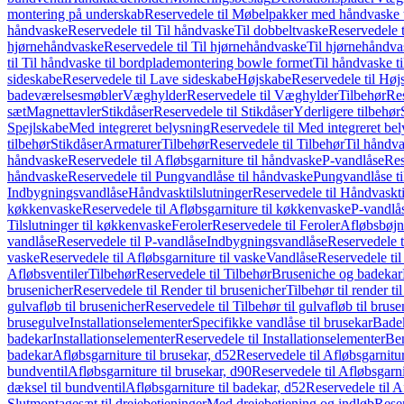
montering på underskab
Reservedele til Møbelpakker med håndvaske t
håndvaske
Reservedele til Til håndvaske
Til dobbeltvaske
Reservedele t
hjørnehåndvaske
Reservedele til Til hjørnehåndvaske
Til hjørnehåndva
til Til håndvaske til bordplademontering bowle formet
Til håndvaske t
sideskabe
Reservedele til Lave sideskabe
Højskabe
Reservedele til Høj
badeværelsesmøbler
Væghylder
Reservedele til Væghylder
Tilbehør
Res
sæt
Magnettavler
Stikdåser
Reservedele til Stikdåser
Yderligere tilbehør
Spejlskabe
Med integreret belysning
Reservedele til Med integreret be
tilbehør
Stikdåser
Armaturer
Tilbehør
Reservedele til Tilbehør
Til håndv
håndvaske
Reservedele til Afløbsgarniture til håndvaske
P-vandlåse
Res
håndvaske
Reservedele til Pungvandlåse til håndvaske
Pungvandlåse t
Indbygningsvandlåse
Håndvasktilslutninger
Reservedele til Håndvaskti
køkkenvaske
Reservedele til Afløbsgarniture til køkkenvaske
P-vandlå
Tilslutninger til køkkenvaske
Feroler
Reservedele til Feroler
Afløbsbøjn
vandlåse
Reservedele til P-vandlåse
Indbygningsvandlåse
Reservedele 
vaske
Reservedele til Afløbsgarniture til vaske
Vandlåse
Reservedele ti
Afløbsventiler
Tilbehør
Reservedele til Tilbehør
Bruseniche og badekar
brusenicher
Reservedele til Render til brusenicher
Tilbehør til render ti
gulvafløb til brusenicher
Reservedele til Tilbehør til gulvafløb til brus
brusegulve
Installationselementer
Specifikke vandlåse til brusekar
Bade
badekar
Installationselementer
Reservedele til Installationselementer
Ben
badekar
Afløbsgarniture til brusekar, d52
Reservedele til Afløbsgarnitur
bundventil
Afløbsgarniture til brusekar, d90
Reservedele til Afløbsgarni
dæksel til bundventil
Afløbsgarniture til badekar, d52
Reservedele til A
Slutmontagesæt til drejebetjeninger
Med drejebetjening og indløb
Reser