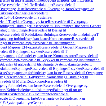
Beslag til rør
Systempakninger
Geberit Mapress Rustfrit
Geberit
r
Reservedele til Muffer
Reduktioner
Reservedele til
Overgange, faste
Reservedele til Overgange, faste
Overgange og
Lukkeanordninger
Reservedele til
ør 1.4401
Reservedele til Systemrør
le til T-stykker
Overgange, faste
Reservedele til Overgange,
rdninger
Tilslutninger
Reservedele til Tilslutninger
Tilbehør til Geberit
slag til tilslutninger
Reservedele til Beslag til
er
Reservedele til Reduktioner
Bøjninger
Reservedele til Bøjninger
T-
gange og forbindelser, kan løsnes
Kompensatorer
Reservedele til
ninger til varmeanlæg
Reservedele til Tilslutninger til
berit Mapress El-Forzinket
Reservedele til Geberit Mapress El-
edele til Bøjninger
T-stykker
Reservedele til T-
vergange og forbindelser, kan løsnes
Kompensatorer
Reservedele til
l varmeanlæg
Reservedele til T-stykker til varmeanlæg
Tilslutninger til
rør
Beslag til rør
Beslag til tilslutninger
Systempakninger
Geberit
eduktioner
Bøjninger
Reservedele til Bøjninger
T-stykker
Reservedele til
aste
Overgange og forbindelser, kan løsnes
Reservedele til Overgange
nlæg
Reservedele til T-stykker til varmeanlæg
Tilslutninger til
rvedele til Muffer
Reduktioner
Reservedele til
 og forbindelser, kan løsnes
Reservedele til Overgange og
press Kobber
Isolering til tilslutninger
Pakninger til rør og
 CuNiFe
Systemrør 2.1972
Muffer
Reservedele til
edele til Overgange, faste
Overgange og forbindelser, kan
uNiFe
Systempakninger
Geberit