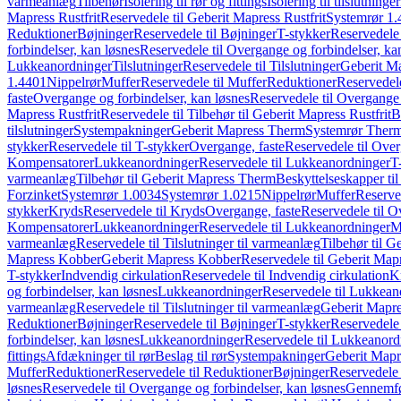
varmeanlæg
Tilbehør
Isolering til rør og fittings
Isolering til tilslutninger
Mapress Rustfrit
Reservedele til Geberit Mapress Rustfrit
Systemrør 1.
Reduktioner
Bøjninger
Reservedele til Bøjninger
T-stykker
Reservedele 
forbindelser, kan løsnes
Reservedele til Overgange og forbindelser, ka
Lukkeanordninger
Tilslutninger
Reservedele til Tilslutninger
Geberit Ma
1.4401
Nippelrør
Muffer
Reservedele til Muffer
Reduktioner
Reservedele
faste
Overgange og forbindelser, kan løsnes
Reservedele til Overgange 
Mapress Rustfrit
Reservedele til Tilbehør til Geberit Mapress Rustfrit
B
tilslutninger
Systempakninger
Geberit Mapress Therm
Systemrør Ther
stykker
Reservedele til T-stykker
Overgange, faste
Reservedele til Over
Kompensatorer
Lukkeanordninger
Reservedele til Lukkeanordninger
T
varmeanlæg
Tilbehør til Geberit Mapress Therm
Beskyttelseskapper til
Forzinket
Systemrør 1.0034
Systemrør 1.0215
Nippelrør
Muffer
Reserve
stykker
Kryds
Reservedele til Kryds
Overgange, faste
Reservedele til O
Kompensatorer
Lukkeanordninger
Reservedele til Lukkeanordninger
M
varmeanlæg
Reservedele til Tilslutninger til varmeanlæg
Tilbehør til G
Mapress Kobber
Geberit Mapress Kobber
Reservedele til Geberit Ma
T-stykker
Indvendig cirkulation
Reservedele til Indvendig cirkulation
K
og forbindelser, kan løsnes
Lukkeanordninger
Reservedele til Lukkean
varmeanlæg
Reservedele til Tilslutninger til varmeanlæg
Geberit Mapre
Reduktioner
Bøjninger
Reservedele til Bøjninger
T-stykker
Reservedele 
forbindelser, kan løsnes
Lukkeanordninger
Reservedele til Lukkeanord
fittings
Afdækninger til rør
Beslag til rør
Systempakninger
Geberit Map
Muffer
Reduktioner
Reservedele til Reduktioner
Bøjninger
Reservedele 
løsnes
Reservedele til Overgange og forbindelser, kan løsnes
Gennemfø