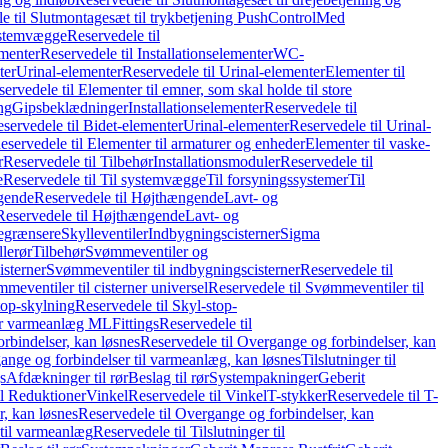
e til Slutmontagesæt til trykbetjening PushControl
Med
stemvægge
Reservedele til
ementer
Reservedele til Installationselementer
WC-
ter
Urinal-elementer
Reservedele til Urinal-elementer
Elementer til
ervedele til Elementer til emner, som skal holde til store
ing
Gipsbeklædninger
Installationselementer
Reservedele til
servedele til Bidet-elementer
Urinal-elementer
Reservedele til Urinal-
eservedele til Elementer til armaturer og enheder
Elementer til vaske-
r
Reservedele til Tilbehør
Installationsmoduler
Reservedele til
e
Reservedele til Til systemvægge
Til forsyningssystemer
Til
gende
Reservedele til Højthængende
Lavt- og
Reservedele til Højthængende
Lavt- og
begrænsere
Skylleventiler
Indbygningscisterner
Sigma
lerør
Tilbehør
Svømmeventiler og
isterner
Svømmeventiler til indbygningscisterner
Reservedele til
meventiler til cisterner universel
Reservedele til Svømmeventiler til
top-skylning
Reservedele til Skyl-stop-
r varmeanlæg ML
Fittings
Reservedele til
rbindelser, kan løsnes
Reservedele til Overgange og forbindelser, kan
ange og forbindelser til varmeanlæg, kan løsnes
Tilslutninger til
gs
Afdækninger til rør
Beslag til rør
Systempakninger
Geberit
il Reduktioner
Vinkel
Reservedele til Vinkel
T-stykker
Reservedele til T-
, kan løsnes
Reservedele til Overgange og forbindelser, kan
 til varmeanlæg
Reservedele til Tilslutninger til