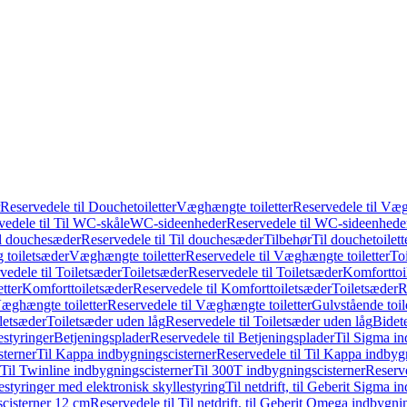
Reservedele til Douchetoiletter
Væghængte toiletter
Reservedele til Væg
vedele til Til WC-skåle
WC-sideenheder
Reservedele til WC-sideenhede
l douchesæder
Reservedele til Til douchesæder
Tilbehør
Til douchetoilett
g toiletsæder
Væghængte toiletter
Reservedele til Væghængte toiletter
Toi
vedele til Toiletsæder
Toiletsæder
Reservedele til Toiletsæder
Komforttoil
tter
Komforttoiletsæder
Reservedele til Komforttoiletsæder
Toiletsæder
R
æghængte toiletter
Reservedele til Væghængte toiletter
Gulvstående toil
iletsæder
Toiletsæder uden låg
Reservedele til Toiletsæder uden låg
Bidet
styringer
Betjeningsplader
Reservedele til Betjeningsplader
Til Sigma in
sterner
Til Kappa indbygningscisterner
Reservedele til Til Kappa indbyg
 Til Twinline indbygningscisterner
Til 300T indbygningscisterner
Reserve
styringer med elektronisk skyllestyring
Til netdrift, til Geberit Sigma 
scisterner 12 cm
Reservedele til Til netdrift, til Geberit Omega indbygn