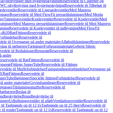
skyllestyringer med hygiejneskylning
Reservedele til Cisterner og
og WC-skyllestyring med hygiejneskylning
Reservedele til Tilbehør til
ædeventiler
Reservedele til Ligesædeventiler
Med Mapress
ninger
Reservedele til Med FlowFit pressetilslutninger
Med Mepla
ger
Tømningsventiler
Kugleventiler
Reservedele til Kugleventiler
Med
lutninger
Med Mapress pressetilslutninger
Reservedele til Med Mapress
ygning
Reservedele til Kugleventiler til indbygning
Med FlowFit
t-db20
Rør
Fittings
Reservedele til
Forbindelser
Reservedele til
dele til Overgange på andre materialer
Afløbstilslutninger
Reservedele
slag til rørbærere
Tætninger
Forbrugsmateriale
Geberit Silent-
vedele til Reduktioner
Renserør
Reservedele til
å andre
eservedele til Rør
Fittings
Reservedele til
enserør
Fittings SuperTube
Reservedele til Fittings
rvedele til Muffeforbindelser
Fastspændingsforbindelser
Overgange på
PE
Rør
Fittings
Reservedele til
SuperTube
Bøjninger
Specielle fittings
Forbindelser
Reservedele til
på andre materialer
Gevindsamlinger
Reservedele til
øjninger
Tilslutningsmuffer
Reservedele til
Rørbærere
Beslag til
ndbeskyttelse
Brandbeskyttelse til
inger
Udluftningsventiler til afløb
Ventilationsventiler
Reservedele til
til Tagbrønde op til 12 l/s
Tagbrønde op til 25 liter/s
Reservedele til
 til render
Tagbrønde op til 12 l/s
Reservedele til Tagbrønde op til 12