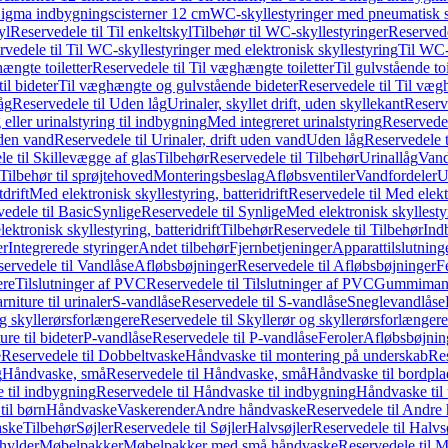
it Sigma indbygningscisterner 12 cm
WC-skyllestyringer med pneumatisk s
yl
Reservedele til Til enkeltskyl
Tilbehør til WC-skyllestyringer
Reservede
rvedele til Til WC-skyllestyringer med elektronisk skyllestyring
Til WC-
ængte toiletter
Reservedele til Til væghængte toiletter
Til gulvstående toi
il bideter
Til væghængte og gulvstående bideter
Reservedele til Til væg
åg
Reservedele til Uden låg
Urinaler, skyllet drift, uden skyllekant
Reserve
 eller urinalstyring til indbygning
Med integreret urinalstyring
Reservedel
uden vand
Reservedele til Urinaler, drift uden vand
Uden låg
Reservedele t
e til Skillevægge af glas
Tilbehør
Reservedele til Tilbehør
Urinallåg
Vand
Tilbehør til sprøjtehoved
Monteringsbeslag
Afløbsventiler
Vandfordeler
U
drift
Med elektronisk skyllestyring, batteridrift
Reservedele til Med elektr
edele til Basic
Synlige
Reservedele til Synlige
Med elektronisk skyllestyr
ektronisk skyllestyring, batteridrift
Tilbehør
Reservedele til Tilbehør
Ind
er
Integrerede styringer
Andet tilbehør
Fjernbetjeninger
Apparattilslutninger
ervedele til Vandlåse
Afløbsbøjninger
Reservedele til Afløbsbøjninger
F
ere
Tilslutninger af PVC
Reservedele til Tilslutninger af PVC
Gummimanc
niture til urinaler
S-vandlåse
Reservedele til S-vandlåse
Sneglevandlåse
g skyllerørsforlængere
Reservedele til Skyllerør og skyllerørsforlængere
re til bideter
P-vandlåse
Reservedele til P-vandlåse
Feroler
Afløbsbøjnin
e
Reservedele til Dobbeltvaske
Håndvaske til montering på underskab
Res
g
Håndvaske, små
Reservedele til Håndvaske, små
Håndvaske til bordpl
 til indbygning
Reservedele til Håndvaske til indbygning
Håndvaske til
il børn
Håndvaske
Vaskerender
Andre håndvaske
Reservedele til Andre
aske
Tilbehør
Søjler
Reservedele til Søjler
Halvsøjler
Reservedele til Halvs
ylder
Møbelpakker
Møbelpakker med små håndvaske
Reservedele til