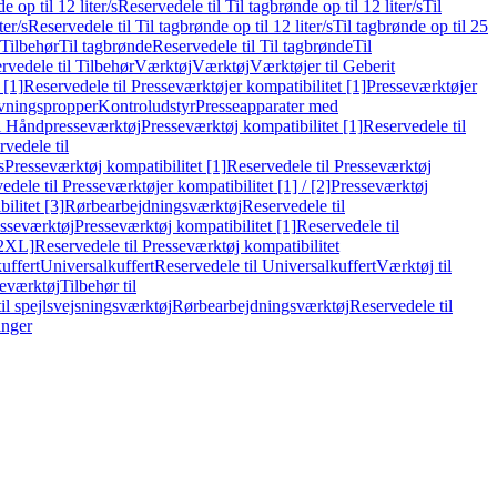
e op til 12 liter/s
Reservedele til Til tagbrønde op til 12 liter/s
Til
ter/s
Reservedele til Til tagbrønde op til 12 liter/s
Til tagbrønde op til 25
 Tilbehør
Til tagbrønde
Reservedele til Til tagbrønde
Til
rvedele til Tilbehør
Værktøj
Værktøj
Værktøjer til Geberit
 [1]
Reservedele til Presseværktøjer kompatibilitet [1]
Presseværktøjer
vningspropper
Kontroludstyr
Presseapparater med
il Håndpresseværktøj
Presseværktøj kompatibilitet [1]
Reservedele til
vedele til
s
Presseværktøj kompatibilitet [1]
Reservedele til Presseværktøj
edele til Presseværktøjer kompatibilitet [1] / [2]
Presseværktøj
ilitet [3]
Rørbearbejdningsværktøj
Reservedele til
esseværktøj
Presseværktøj kompatibilitet [1]
Reservedele til
[2XL]
Reservedele til Presseværktøj kompatibilitet
uffert
Universalkuffert
Reservedele til Universalkuffert
Værktøj til
seværktøj
Tilbehør til
til spejlsvejsningsværktøj
Rørbearbejdningsværktøj
Reservedele til
inger