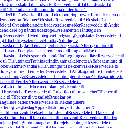
 til Underskabe
Til håndvaske
Reservedele til Til håndvaske
Til
 til Til håndvaske til montering på underskab
Til
plader
Til håndvaske til bordplademontering bowle formet
Reservedele
demontering firkantet
Sideskabe
Reservedele til Sideskabe
Lave
ele til Overskabe
Andre badeværelsesmøbler
Reservedele til Andre
eholdere og håndklædekroge
Lyselementer
Håndtag
Ben
ng
Reservedele til Med integreret belysning
Spejlskabe
Reservedele til
ing
Tilbehør
Lyselementer
Håndtag
Yderligere
til vaskeplads, køkkenvask, enheder og vaske
Afløbsgarniture til
til P-vandlåse, pladsbesparende model
Pungvandlåse til
håndvaske, pladsbesparende model
Indbygningsvandlåse
Reservedele til
 til Tilslutninger
Tætninger
Indbygningskabinetter
Afløbsgarniture til
Dobbeltkammervandlåse
Tilslutninger til køkkenvaske
Reservedele til
løbsgarniture til enheder
Reservedele til Afløbsgarniture til enheder
P-
se
Tilslutninger
Reservedele til Tilslutninger
Tilbehør
Afløbsgarniture til
edele til Feroler
Afløbsventiler
Reservedele til
lvafløb til brusenicher med plant gulv
Render til
il brusenicher
Reservedele til Gulvafløb til brusenicher
Tilbehør til
le til Tilbehør til vægafløb
Brusekar og
angulære badekar
Reservedele til Rektangulære
plader og vægbeslag
Apparattilslutninger til doucher &
el til bundventil
Dæksel til bundventil
Reservedele til Dæksel til
el til bundventil
Uden dæksel til bundventil
Reservedele til Uden
rejebetjening
Slutmontagesæt til drejebetjeninger
Reservedele til
ng og indløb
Reservedele til Slutmontagesæt til drejebetjening og