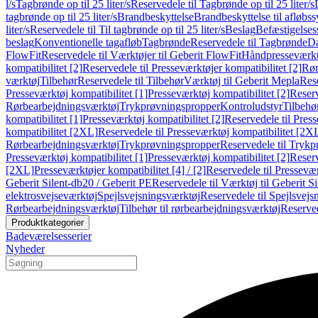
l/s
Tagbrønde op til 25 liter/s
Reservedele til Tagbrønde op til 25 liter/s
tagbrønde op til 25 liter/s
Brandbeskyttelse
Brandbeskyttelse til afløbs
liter/s
Reservedele til Til tagbrønde op til 25 liter/s
Beslag
Befæstigelse
beslag
Konventionelle tagafløb
Tagbrønde
Reservedele til Tagbrønde
Da
FlowFit
Reservedele til Værktøjer til Geberit FlowFit
Håndpresseværkt
kompatibilitet [2]
Reservedele til Presseværktøjer kompatibilitet [2]
Rør
værktøj
Tilbehør
Reservedele til Tilbehør
Værktøj til Geberit Mepla
Rese
Presseværktøj kompatibilitet [1]
Presseværktøj kompatibilitet [2]
Reserv
Rørbearbejdningsværktøj
Trykprøvningspropper
Kontroludstyr
Tilbehø
kompatibilitet [1]
Presseværktøj kompatibilitet [2]
Reservedele til Press
kompatibilitet [2XL]
Reservedele til Presseværktøj kompatibilitet [2X
Rørbearbejdningsværktøj
Trykprøvningspropper
Reservedele til Tryk
Presseværktøj kompatibilitet [1]
Presseværktøj kompatibilitet [2]
Reserv
[2XL]
Presseværktøjer kompatibilitet [4] / [2]
Reservedele til Presseværk
Geberit Silent-db20 / Geberit PE
Reservedele til Værktøj til Geberit S
elektrosvejseværktøj
Spejlsvejsningsværktøj
Reservedele til Spejlsvejs
Rørbearbejdningsværktøj
Tilbehør til rørbearbejdningsværktøj
Reserved
Produktkategorier
Badeværelsesserier
Nyheder