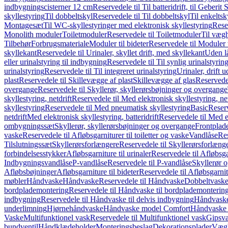
indbygningscisterner 12 cm
Reservedele til Til batteridrift, til Geber
skyllestyring
Til dobbeltskyl
Reservedele til Til dobbeltskyl
Til enkeltsk
Montagesæt
Til WC-skyllestyringer med elektronisk skyllestyring
Rese
Monolith moduler
Toiletmoduler
Reservedele til Toiletmoduler
Til vægh
Tilbehør
Forbrugsmateriale
Moduler til bideter
Reservedele til Moduler t
skyllekant
Reservedele til Urinaler, skyllet drift, med skyllekant
Uden l
eller urinalstyring til indbygning
Reservedele til Til synlig urinalstyring
urinalstyring
Reservedele til Til integreret urinalstyring
Urinaler, drift 
plast
Reservedele til Skillevægge af plast
Skillevægge af glas
Reservedel
overgange
Reservedele til Skyllerør, skyllerørsbøjninger og overgange
skyllestyring, netdrift
Reservedele til Med elektronisk skyllestyring, net
skyllestyring
Reservedele til Med pneumatisk skyllestyring
Basic
Reserv
netdrift
Med elektronisk skyllestyring, batteridrift
Reservedele til Med el
ombygningssæt
Skyllerør, skyllerørsbøjninger og overgange
Frontplad
vaske
Reservedele til Afløbsgarniturer til toiletter og vaske
Vandlåse
Res
Tilslutningssæt
Skyllerørsforlængere
Reservedele til Skyllerørsforlæng
forbindelsesstykker
Afløbsgarniture til urinaler
Reservedele til Afløbsgar
Indbygningsvandlåse
P-vandlåse
Reservedele til P-vandlåse
Skyllerør o
Afløbsbøjninger
Afløbsgarniture til bideter
Reservedele til Afløbsgarnitu
møbler
Håndvaske
Håndvaske
Reservedele til Håndvaske
Dobbeltvask
bordplademontering
Reservedele til Håndvaske til bordplademonterin
indbygning
Reservedele til Håndvaske til delvis indbygning
Håndvaske
underlimning
Hjørnehåndvaske
Håndvaske model Comfort
Håndvaske t
Vaske
Multifunktionel vask
Reservedele til Multifunktionel vask
Gipsv
bundventil
Håndklædeholder
Monteringsbeslag
Dekorationsplader
Vægh