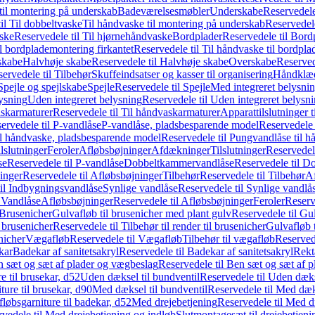
il montering på underskab
Badeværelsesmøbler
Underskabe
Reservedele
il Til dobbeltvaske
Til håndvaske til montering på underskab
Reservedele
ske
Reservedele til Til hjørnehåndvaske
Bordplader
Reservedele til Bord
il bordplademontering firkantet
Reservedele til Til håndvaske til bordpla
skabe
Halvhøje skabe
Reservedele til Halvhøje skabe
Overskabe
Reserved
ervedele til Tilbehør
Skuffeindsatser og kasser til organisering
Håndklæd
Spejle og spejlskabe
Spejle
Reservedele til Spejle
Med integreret belysni
lysning
Uden integreret belysning
Reservedele til Uden integreret belysn
askarmaturer
Reservedele til Til håndvaskarmaturer
Apparattilslutninger 
ervedele til P-vandlåse
P-vandlåse, pladsbesparende model
Reservedele 
il håndvaske, pladsbesparende model
Reservedele til Pungvandlåse til 
lslutninger
Feroler
Afløbsbøjninger
Afdækninger
Tilslutninger
Reservedele
se
Reservedele til P-vandlåse
Dobbeltkammervandlåse
Reservedele til 
inger
Reservedele til Afløbsbøjninger
Tilbehør
Reservedele til Tilbehør
Af
til Indbygningsvandlåse
Synlige vandlåse
Reservedele til Synlige vandlå
l Vandlåse
Afløbsbøjninger
Reservedele til Afløbsbøjninger
Feroler
Reserv
Brusenicher
Gulvafløb til brusenicher med plant gulv
Reservedele til Gu
l brusenicher
Reservedele til Tilbehør til render til brusenicher
Gulvafløb t
enicher
Vægafløb
Reservedele til Vægafløb
Tilbehør til vægafløb
Reservede
kar
Badekar af sanitetsakryl
Reservedele til Badekar af sanitetsakryl
Rekt
 sæt og sæt af plader og vægbeslag
Reservedele til Ben sæt og sæt af 
e til brusekar, d52
Uden dæksel til bundventil
Reservedele til Uden dæks
ture til brusekar, d90
Med dæksel til bundventil
Reservedele til Med dæks
fløbsgarniture til badekar, d52
Med drejebetjening
Reservedele til Med d
vedele til Med drejebetjening og indløb
Slutmontagesæt til drejebetjeni