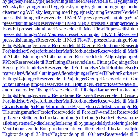
hygiejnesystem
Hygiejneskylningsenheder
Reservedele til Hygiejnesk
WC-skyllestyringer med hygiejneskylning
Hygiejneindbygningsmodul
cisterner og WC-skyllestyring med hygiejneskylning
Sensorer
Netdele
pressetilslutninger
Reservedele til Med Mapress pressetilslutninger
Skrå
pressetilslutninger
Reservedele til Med Mepla pressetilslutninger
Med Ma
FlowFit pressetilslutninger
Reservedele til Med FlowFit pressetilslutni
pressetilslutninger
Med Mapress pressetilslutninger, FKM blå
Reservede
pressetilslutninger
Reservedele til Med FlowFit pressetilslutninger
Kont
Fittings
Bøjninger
Grenrør
Reservedele til Grenrør
Reduktioner
Renserø
Forbindelser
Svejseforbindelser
Muffeforbindelser
Reservedele til Muff
til Afløbstilslutninger
Afløbsbøjninger
Reservedele til Afløbsbøjninger
PP
Rør
Reservedele til Rør
Fittings
Reservedele til Fittings
Bøjninger
Res
Renserør
Forbindelser
Reservedele til Forbindelser
Muffeforbindelser
Re
materialer
Afløbstilslutninger
Afløbsbøjninger
Feroler
Tilbehør
Rørbærer
Fittings
Bøjninger
Reservedele til Bøjninger
Grenrør
Reservedele til Gr
SuperTube
Bøjninger
Reservedele til Bøjninger
Grenrør
Reservedele til
andre materialer
Tilbehør
Reservedele til Tilbehør
Rørbærere
Lukkeanor
Fittings
Bøjninger
Grenrør
Reduktioner
Renserør
Reservedele til Renser
Forbindelser
Svejseforbindelser
Muffeforbindelser
Reservedele til Muff
Gevindsamlinger
Flangeforbindelser
Bryststykker
Afløbstilslutninger
Re
Tilslutningsmuffer
Feroler
Reservedele til Feroler
P-vandlåse
Reservedel
rørbærere
Støtterender
Lukkeanordninger
Tætninger
Beskyttelsesramme
afløbssystemer
Lydisolering
Isolering til bygningsdelslydisolering
Isole
Ventilationsventiler
Energireducerende ventiler
Geberit Pluvia tagafløb
Tagbrønde op til 25 liter/s
Tagbrønde op til 100 liter/s
Reservedele til T