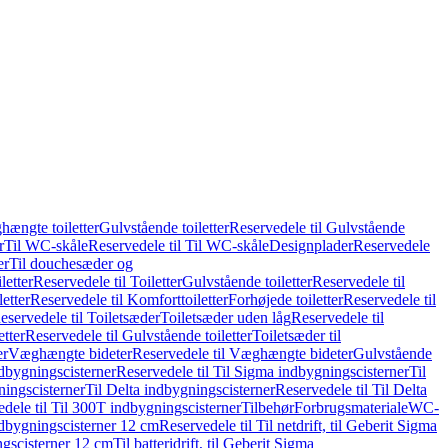
hængte toiletter
Gulvstående toiletter
Reservedele til Gulvstående
r
Til WC-skåle
Reservedele til Til WC-skåle
Designplader
Reservedele
er
Til douchesæder og
letter
Reservedele til Toiletter
Gulvstående toiletter
Reservedele til
etter
Reservedele til Komforttoiletter
Forhøjede toiletter
Reservedele til
eservedele til Toiletsæder
Toiletsæder uden låg
Reservedele til
etter
Reservedele til Gulvstående toiletter
Toiletsæder til
er
Væghængte bideter
Reservedele til Væghængte bideter
Gulvstående
dbygningscisterner
Reservedele til Til Sigma indbygningscisterner
Til
ningscisterner
Til Delta indbygningscisterner
Reservedele til Til Delta
dele til Til 300T indbygningscisterner
Tilbehør
Forbrugsmateriale
WC-
indbygningscisterner 12 cm
Reservedele til Til netdrift, til Geberit Sigma
ingscisterner 12 cm
Til batteridrift, til Geberit Sigma