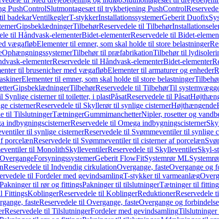
ing PushControl
Slutmontagesæt til trykbetjening PushControl
Reservedel
til badekar
Ventilkegler
T-stykker
Installationssystemer
Geberit Duofix
Sy
temer
Gipsbeklædninger
Tilbehør
Reservedele til Tilbehør
Installationsel
ele til Håndvask-elementer
Bidet-elementer
Reservedele til Bidet-elemen
med vægafløb
Elementer til emner, som skal holde til store belastninger
Res
e
Ophængningssystemer
Tilbehør til præfabrikation
Tilbehør til lydisoler
dvask-elementer
Reservedele til Håndvask-elementer
Bidet-elementer
Re
menter til brusenicher med vægafløb
Elementer til armaturer og enheder
R
askiner
Elementer til emner, som skal holde til store belastninger
Tilbehø
etter
Gipsbeklædninger
Tilbehør
Reservedele til Tilbehør
Til systemvægg
 Synlige cisterner til toiletter, i plast
Påsat
Reservedele til Påsat
Højthæn
ige cisterner
Reservedele til Skyllerør til synlige cisterner
Højthængende
 til Tilslutninger
Tætninger
Gummimanchetter
Nipler, rosetter og vand
 indbygningscisterner
Reservedele til Omega indbygningscisterner
Skyl
ntiler til synlige cisterner
Reservedele til Svømmeventiler til synlige c
af porcelæn
Reservedele til Svømmeventiler til cisterner af porcelæn
Svøm
ventiler til Monolith
Skylleventiler
Reservedele til Skylleventiler
Skyl-s
Overgange
Forsyningssystemer
Geberit FlowFit
Systemrør ML
Systemrø
on
Reservedele til Indvendig cirkulation
Overgange, faste
Overgange og fo
ervedele til Fordeler med gevindsamling
T-stykker til varmeanlæg
Overg
Pakninger til rør og fittings
Pakninger til tilslutninger
Tætninger til fittin
l Fittings
Koblinger
Reservedele til Koblinger
Reduktioner
Reservedele t
gange, faste
Reservedele til Overgange, faste
Overgange og forbindelser
er
Reservedele til Tilslutninger
Fordeler med gevindsamling
Tilslutninger