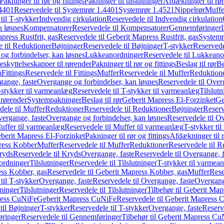
Pakninger til rør og fittings
Pakninger til tilslutninger
Afdækninger til rør
4401
Reservedele til Systemrør 1.4401
Systemrør 1.4521
Nippelrør
Muffe
til T-stykker
Indvendig cirkulation
Reservedele til Indvendig cirkulation
n løsnes
Kompensatorer
Reservedele til Kompensatorer
Gennemføringer
press Rustfrit, gas
Reservedele til Geberit Mapress Rustfrit, gas
Systemr
 til Reduktioner
Bøjninger
Reservedele til Bøjninger
T-stykker
Reservede
og forbindelser, kan løsnes
Lukkeanordninger
Reservedele til Lukkeano
eskyttelseskapper til rørender
Pakninger til rør og fittings
Beslag til rør
Be
m
Fittings
Reservedele til Fittings
Muffer
Reservedele til Muffer
Reduktion
gange, faste
Overgange og forbindelser, kan løsnes
Reservedele til Over
-stykker til varmeanlæg
Reservedele til T-stykker til varmeanlæg
Tilslut
 rørender
Systempakninger
Beslag til rør
Geberit Mapress El-Forzinket
Ge
dele til Muffer
Reduktioner
Reservedele til Reduktioner
Bøjninger
Reserv
vergange, faste
Overgange og forbindelser, kan løsnes
Reservedele til O
uffer til varmeanlæg
Reservedele til Muffer til varmeanlæg
T-stykker ti
eberit Mapress El-Forzinket
Pakninger til rør og fittings
Afdækninger til 
press Kobber
Muffer
Reservedele til Muffer
Reduktioner
Reservedele til R
ryds
Reservedele til Kryds
Overgange, faste
Reservedele til Overgange, f
ordninger
Tilslutninger
Reservedele til Tilslutninger
T-stykker til varmea
ss Kobber, gas
Reservedele til Geberit Mapress Kobber, gas
Muffer
Rese
til T-stykker
Overgange, faste
Reservedele til Overgange, faste
Overgange
ninger
Tilslutninger
Reservedele til Tilslutninger
Tilbehør til Geberit Ma
ress CuNiFe
Geberit Mapress CuNiFe
Reservedele til Geberit Mapress
til Bøjninger
T-stykker
Reservedele til T-stykker
Overgange, faste
Reserv
ringer
Reservedele til Gennemføringer
Tilbehør til Geberit Mapress C