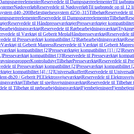
Dampspærreelementer
Reservedele til Dampspærreelementer
Til tagbrønd
systemer
Nødoverløb
Reservedele til Nødoverløb
Til tagbrønde op til 12 li
ssystem d40–200
Befæstigelsessystem d250–315
Tilbehør
Reservedele til
mpspærreelementer
Reservedele til Dampspærreelementer
Tilbehør
Rese
øjer
Reservedele til Håndpresseværktøjer
Presseværktøjer kompatibilitet
bearbejdningsværktøj
Reservedele til Rørbearbejdningsværktøj
Trykprø
rvedele til Værktøj til Geberit Mepla
Håndpresseværktøj
Reservedele t
edele til Presseværktøj kompatibilitet [2]
Rørbearbejdningsværktøj
Reser
r
Værktøj til Geberit Mapress
Reservedele til Værktøj til Geberit Mapres
eværktøj kompatibilitet [2]
Presseværktøjer kompatibilitet [1] / [2]
Reserv
L]
Presseværktøj kompatibilitet [3]
Reservedele til Presseværktøj kompatib
prøvningspropper
Kontroludstyr
Tilbehør
Presseværktøj
Reservedele til Pr
edele til Presseværktøj kompatibilitet [2]
Presseværktøj kompatibilitet 
tøjer kompatibilitet [4] / [2]
Universalkuffert
Reservedele til Universalk
ilent-db20 / Geberit PE
Elektrosvejseværktøj
Reservedele til Elektrosvej
ningsværktøj
Tilbehør til spejlsvejsningsværktøj
Reservedele til Tilbehør 
ele til Tilbehør til rørbearbejdningsværktøj
Fjernbetjeninger
Fjernbetjen