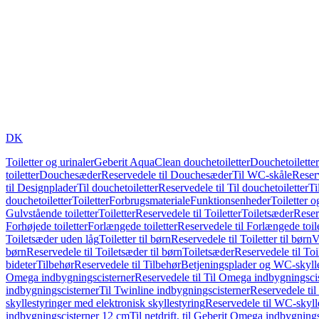
DK
Toiletter og urinaler
Geberit AquaClean douchetoiletter
Douchetoiletter
toiletter
Douchesæder
Reservedele til Douchesæder
Til WC-skåle
Reser
til Designplader
Til douchetoiletter
Reservedele til Til douchetoiletter
Ti
douchetoiletter
Toiletter
Forbrugsmateriale
Funktionsenheder
Toiletter o
Gulvstående toiletter
Toiletter
Reservedele til Toiletter
Toiletsæder
Reser
Forhøjede toiletter
Forlængede toiletter
Reservedele til Forlængede toile
Toiletsæder uden låg
Toiletter til børn
Reservedele til Toiletter til børn
V
børn
Reservedele til Toiletsæder til børn
Toiletsæder
Reservedele til To
bideter
Tilbehør
Reservedele til Tilbehør
Betjeningsplader og WC-skylle
Omega indbygningscisterner
Reservedele til Til Omega indbygningsci
indbygningscisterner
Til Twinline indbygningscisterner
Reservedele til
skyllestyringer med elektronisk skyllestyring
Reservedele til WC-skylle
indbygningscisterner 12 cm
Til netdrift, til Geberit Omega indbygning