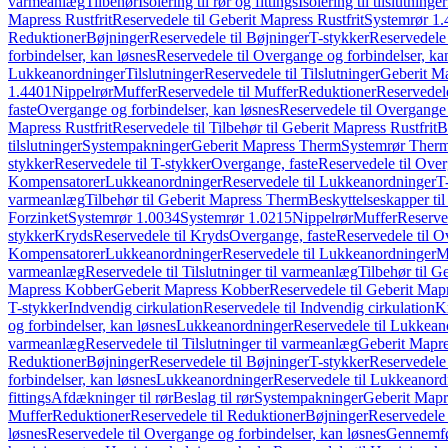
varmeanlæg
Tilbehør
Isolering til rør og fittings
Isolering til tilslutninger
Mapress Rustfrit
Reservedele til Geberit Mapress Rustfrit
Systemrør 1.
Reduktioner
Bøjninger
Reservedele til Bøjninger
T-stykker
Reservedele 
forbindelser, kan løsnes
Reservedele til Overgange og forbindelser, ka
Lukkeanordninger
Tilslutninger
Reservedele til Tilslutninger
Geberit Ma
1.4401
Nippelrør
Muffer
Reservedele til Muffer
Reduktioner
Reservedele
faste
Overgange og forbindelser, kan løsnes
Reservedele til Overgange 
Mapress Rustfrit
Reservedele til Tilbehør til Geberit Mapress Rustfrit
B
tilslutninger
Systempakninger
Geberit Mapress Therm
Systemrør Ther
stykker
Reservedele til T-stykker
Overgange, faste
Reservedele til Over
Kompensatorer
Lukkeanordninger
Reservedele til Lukkeanordninger
T
varmeanlæg
Tilbehør til Geberit Mapress Therm
Beskyttelseskapper til
Forzinket
Systemrør 1.0034
Systemrør 1.0215
Nippelrør
Muffer
Reserve
stykker
Kryds
Reservedele til Kryds
Overgange, faste
Reservedele til O
Kompensatorer
Lukkeanordninger
Reservedele til Lukkeanordninger
M
varmeanlæg
Reservedele til Tilslutninger til varmeanlæg
Tilbehør til G
Mapress Kobber
Geberit Mapress Kobber
Reservedele til Geberit Ma
T-stykker
Indvendig cirkulation
Reservedele til Indvendig cirkulation
K
og forbindelser, kan løsnes
Lukkeanordninger
Reservedele til Lukkean
varmeanlæg
Reservedele til Tilslutninger til varmeanlæg
Geberit Mapre
Reduktioner
Bøjninger
Reservedele til Bøjninger
T-stykker
Reservedele 
forbindelser, kan løsnes
Lukkeanordninger
Reservedele til Lukkeanord
fittings
Afdækninger til rør
Beslag til rør
Systempakninger
Geberit Map
Muffer
Reduktioner
Reservedele til Reduktioner
Bøjninger
Reservedele 
løsnes
Reservedele til Overgange og forbindelser, kan løsnes
Gennemfø