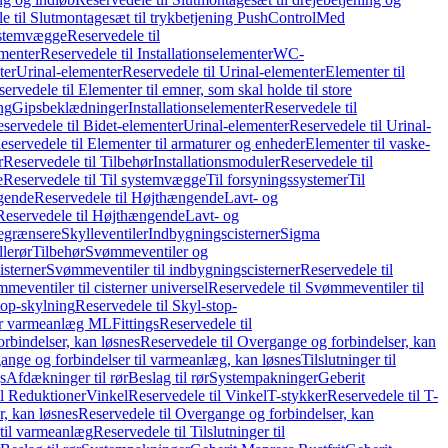
e til Slutmontagesæt til trykbetjening PushControl
Med
stemvægge
Reservedele til
ementer
Reservedele til Installationselementer
WC-
ter
Urinal-elementer
Reservedele til Urinal-elementer
Elementer til
ervedele til Elementer til emner, som skal holde til store
ing
Gipsbeklædninger
Installationselementer
Reservedele til
servedele til Bidet-elementer
Urinal-elementer
Reservedele til Urinal-
eservedele til Elementer til armaturer og enheder
Elementer til vaske-
r
Reservedele til Tilbehør
Installationsmoduler
Reservedele til
e
Reservedele til Til systemvægge
Til forsyningssystemer
Til
gende
Reservedele til Højthængende
Lavt- og
Reservedele til Højthængende
Lavt- og
begrænsere
Skylleventiler
Indbygningscisterner
Sigma
lerør
Tilbehør
Svømmeventiler og
isterner
Svømmeventiler til indbygningscisterner
Reservedele til
meventiler til cisterner universel
Reservedele til Svømmeventiler til
top-skylning
Reservedele til Skyl-stop-
r varmeanlæg ML
Fittings
Reservedele til
rbindelser, kan løsnes
Reservedele til Overgange og forbindelser, kan
ange og forbindelser til varmeanlæg, kan løsnes
Tilslutninger til
gs
Afdækninger til rør
Beslag til rør
Systempakninger
Geberit
il Reduktioner
Vinkel
Reservedele til Vinkel
T-stykker
Reservedele til T-
, kan løsnes
Reservedele til Overgange og forbindelser, kan
 til varmeanlæg
Reservedele til Tilslutninger til