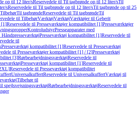
e op til 12 liter/s
Reservedele til Til tagbrønde op til 12 liter/s
Til
ter/s
Reservedele til Til tagbrønde op til 12 liter/s
Til tagbrønde op til 25
 Tilbehør
Til tagbrønde
Reservedele til Til tagbrønde
Til
rvedele til Tilbehør
Værktøj
Værktøj
Værktøjer til Geberit
 [1]
Reservedele til Presseværktøjer kompatibilitet [1]
Presseværktøjer
vningspropper
Kontroludstyr
Presseapparater med
il Håndpresseværktøj
Presseværktøj kompatibilitet [1]
Reservedele til
vedele til
s
Presseværktøj kompatibilitet [1]
Reservedele til Presseværktøj
edele til Presseværktøjer kompatibilitet [1] / [2]
Presseværktøj
ilitet [3]
Rørbearbejdningsværktøj
Reservedele til
esseværktøj
Presseværktøj kompatibilitet [1]
Reservedele til
[2XL]
Reservedele til Presseværktøj kompatibilitet
uffert
Universalkuffert
Reservedele til Universalkuffert
Værktøj til
seværktøj
Tilbehør til
til spejlsvejsningsværktøj
Rørbearbejdningsværktøj
Reservedele til
inger