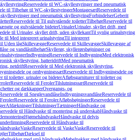
kyllestyring
Reservedele til WC-skyllestyringer med pneumatisk
le til Tilbehør til WC-skyllestyringer
Montagesæt
Reservedele til
skyllestyringer med pneumatisk skyllestyring
Forbindelser
Geberit
letter
Reservedele til Til gulvstående toiletter
Tilbehør
Reservedele til
hængte og gulvstående bideter
Urinaler
Urinaler, skyllet drift, med
dele til Urinaler, skyllet drift, uden skyllekant
Til synlig urinalstyring
e til Med integreret urinalstyring
Til integreret
il Uden låg
Skillevægge
Reservedele til Skillevægge
Skillevægge af
låse og vandlåstilbehør
Skyllerør, skyllerørsbøjninger og
rinalstyringer
Indbygning
Reservedele til Indbygning
Med elektronisk
onisk skyllestyring, batteridrift
Med pneumatisk
ing, netdrift
Reservedele til Med elektronisk skyllestyring,
bygningsdele og ombygningssæt
Reservedele til Indbygningsdele og
 til toiletter, urinaler og bideter
Afløbsgarniturer til toiletter og
eroler
Reservedele til Feroler
Tilslutningssæt
Reservedele til
hetter og dækkapper
Overgangs- og
Reservedele til Sneglevandlåse
Indbygningsvandlåse
Reservedele til
Feroler
Reservedele til Feroler
Afløbsbøjninger
Reservedele til
ger
Afdækninger
Tilslutninger
Tætninger
Håndvaske og
ervedele til Håndvaske til montering på underskab
Håndvaske til
ademontering
Hjørnehåndvaske
Håndvaske til delvis
 underlimning
Reservedele til Håndvaske til
 håndvaske
Vaske
Reservedele til Vaske
Vaske
Reservedele til
øjler
Tilbehør
Dæksel til
 Møbelpakker med små håndvaske
Møbelpakker med håndvaske til