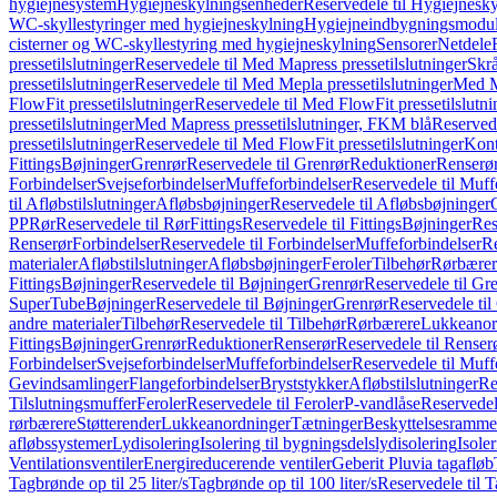
hygiejnesystem
Hygiejneskylningsenheder
Reservedele til Hygiejnesk
WC-skyllestyringer med hygiejneskylning
Hygiejneindbygningsmodul
cisterner og WC-skyllestyring med hygiejneskylning
Sensorer
Netdele
pressetilslutninger
Reservedele til Med Mapress pressetilslutninger
Skrå
pressetilslutninger
Reservedele til Med Mepla pressetilslutninger
Med Ma
FlowFit pressetilslutninger
Reservedele til Med FlowFit pressetilslutni
pressetilslutninger
Med Mapress pressetilslutninger, FKM blå
Reservede
pressetilslutninger
Reservedele til Med FlowFit pressetilslutninger
Kont
Fittings
Bøjninger
Grenrør
Reservedele til Grenrør
Reduktioner
Renserø
Forbindelser
Svejseforbindelser
Muffeforbindelser
Reservedele til Muff
til Afløbstilslutninger
Afløbsbøjninger
Reservedele til Afløbsbøjninger
PP
Rør
Reservedele til Rør
Fittings
Reservedele til Fittings
Bøjninger
Res
Renserør
Forbindelser
Reservedele til Forbindelser
Muffeforbindelser
Re
materialer
Afløbstilslutninger
Afløbsbøjninger
Feroler
Tilbehør
Rørbærer
Fittings
Bøjninger
Reservedele til Bøjninger
Grenrør
Reservedele til Gr
SuperTube
Bøjninger
Reservedele til Bøjninger
Grenrør
Reservedele til
andre materialer
Tilbehør
Reservedele til Tilbehør
Rørbærere
Lukkeanor
Fittings
Bøjninger
Grenrør
Reduktioner
Renserør
Reservedele til Renser
Forbindelser
Svejseforbindelser
Muffeforbindelser
Reservedele til Muff
Gevindsamlinger
Flangeforbindelser
Bryststykker
Afløbstilslutninger
Re
Tilslutningsmuffer
Feroler
Reservedele til Feroler
P-vandlåse
Reservedel
rørbærere
Støtterender
Lukkeanordninger
Tætninger
Beskyttelsesramme
afløbssystemer
Lydisolering
Isolering til bygningsdelslydisolering
Isole
Ventilationsventiler
Energireducerende ventiler
Geberit Pluvia tagafløb
Tagbrønde op til 25 liter/s
Tagbrønde op til 100 liter/s
Reservedele til T