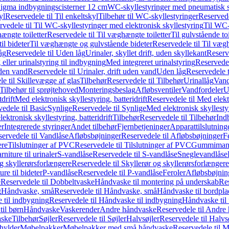
it Sigma indbygningscisterner 12 cm
WC-skyllestyringer med pneumatisk s
yl
Reservedele til Til enkeltskyl
Tilbehør til WC-skyllestyringer
Reservede
rvedele til Til WC-skyllestyringer med elektronisk skyllestyring
Til WC-
ængte toiletter
Reservedele til Til væghængte toiletter
Til gulvstående toi
il bideter
Til væghængte og gulvstående bideter
Reservedele til Til væg
åg
Reservedele til Uden låg
Urinaler, skyllet drift, uden skyllekant
Reserve
 eller urinalstyring til indbygning
Med integreret urinalstyring
Reservedel
uden vand
Reservedele til Urinaler, drift uden vand
Uden låg
Reservedele t
e til Skillevægge af glas
Tilbehør
Reservedele til Tilbehør
Urinallåg
Vand
Tilbehør til sprøjtehoved
Monteringsbeslag
Afløbsventiler
Vandfordeler
U
drift
Med elektronisk skyllestyring, batteridrift
Reservedele til Med elektr
edele til Basic
Synlige
Reservedele til Synlige
Med elektronisk skyllestyr
ektronisk skyllestyring, batteridrift
Tilbehør
Reservedele til Tilbehør
Ind
er
Integrerede styringer
Andet tilbehør
Fjernbetjeninger
Apparattilslutninger
ervedele til Vandlåse
Afløbsbøjninger
Reservedele til Afløbsbøjninger
F
ere
Tilslutninger af PVC
Reservedele til Tilslutninger af PVC
Gummimanc
niture til urinaler
S-vandlåse
Reservedele til S-vandlåse
Sneglevandlåse
g skyllerørsforlængere
Reservedele til Skyllerør og skyllerørsforlængere
re til bideter
P-vandlåse
Reservedele til P-vandlåse
Feroler
Afløbsbøjnin
e
Reservedele til Dobbeltvaske
Håndvaske til montering på underskab
Res
g
Håndvaske, små
Reservedele til Håndvaske, små
Håndvaske til bordpl
 til indbygning
Reservedele til Håndvaske til indbygning
Håndvaske til
il børn
Håndvaske
Vaskerender
Andre håndvaske
Reservedele til Andre
aske
Tilbehør
Søjler
Reservedele til Søjler
Halvsøjler
Reservedele til Halvs
ylder
Møbelpakker
Møbelpakker med små håndvaske
Reservedele til