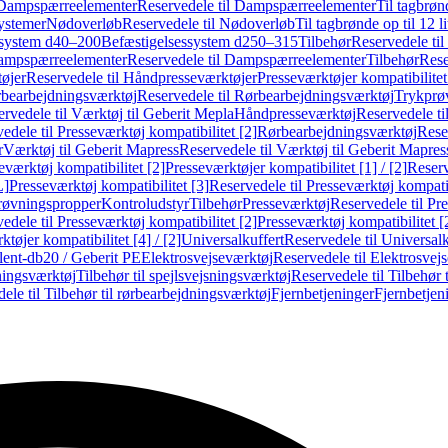
Dampspærreelementer
Reservedele til Dampspærreelementer
Til tagbrønd
systemer
Nødoverløb
Reservedele til Nødoverløb
Til tagbrønde op til 12 li
ssystem d40–200
Befæstigelsessystem d250–315
Tilbehør
Reservedele til
mpspærreelementer
Reservedele til Dampspærreelementer
Tilbehør
Rese
øjer
Reservedele til Håndpresseværktøjer
Presseværktøjer kompatibilitet
bearbejdningsværktøj
Reservedele til Rørbearbejdningsværktøj
Trykprø
rvedele til Værktøj til Geberit Mepla
Håndpresseværktøj
Reservedele t
edele til Presseværktøj kompatibilitet [2]
Rørbearbejdningsværktøj
Reser
r
Værktøj til Geberit Mapress
Reservedele til Værktøj til Geberit Mapres
eværktøj kompatibilitet [2]
Presseværktøjer kompatibilitet [1] / [2]
Reserv
L]
Presseværktøj kompatibilitet [3]
Reservedele til Presseværktøj kompatib
prøvningspropper
Kontroludstyr
Tilbehør
Presseværktøj
Reservedele til Pr
edele til Presseværktøj kompatibilitet [2]
Presseværktøj kompatibilitet 
tøjer kompatibilitet [4] / [2]
Universalkuffert
Reservedele til Universalk
ilent-db20 / Geberit PE
Elektrosvejseværktøj
Reservedele til Elektrosvej
ningsværktøj
Tilbehør til spejlsvejsningsværktøj
Reservedele til Tilbehør 
ele til Tilbehør til rørbearbejdningsværktøj
Fjernbetjeninger
Fjernbetjen