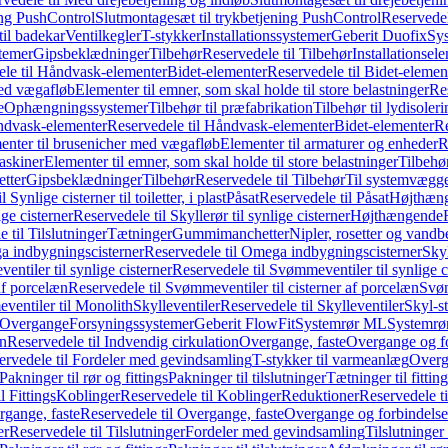
ing PushControl
Slutmontagesæt til trykbetjening PushControl
Reservedel
til badekar
Ventilkegler
T-stykker
Installationssystemer
Geberit Duofix
Sy
temer
Gipsbeklædninger
Tilbehør
Reservedele til Tilbehør
Installationsel
ele til Håndvask-elementer
Bidet-elementer
Reservedele til Bidet-elemen
med vægafløb
Elementer til emner, som skal holde til store belastninger
Res
e
Ophængningssystemer
Tilbehør til præfabrikation
Tilbehør til lydisoler
dvask-elementer
Reservedele til Håndvask-elementer
Bidet-elementer
Re
menter til brusenicher med vægafløb
Elementer til armaturer og enheder
R
askiner
Elementer til emner, som skal holde til store belastninger
Tilbehø
etter
Gipsbeklædninger
Tilbehør
Reservedele til Tilbehør
Til systemvægg
 Synlige cisterner til toiletter, i plast
Påsat
Reservedele til Påsat
Højthæn
ige cisterner
Reservedele til Skyllerør til synlige cisterner
Højthængende
 til Tilslutninger
Tætninger
Gummimanchetter
Nipler, rosetter og vand
 indbygningscisterner
Reservedele til Omega indbygningscisterner
Skyl
ntiler til synlige cisterner
Reservedele til Svømmeventiler til synlige c
af porcelæn
Reservedele til Svømmeventiler til cisterner af porcelæn
Svøm
ventiler til Monolith
Skylleventiler
Reservedele til Skylleventiler
Skyl-s
Overgange
Forsyningssystemer
Geberit FlowFit
Systemrør ML
Systemrø
on
Reservedele til Indvendig cirkulation
Overgange, faste
Overgange og fo
ervedele til Fordeler med gevindsamling
T-stykker til varmeanlæg
Overg
Pakninger til rør og fittings
Pakninger til tilslutninger
Tætninger til fittin
l Fittings
Koblinger
Reservedele til Koblinger
Reduktioner
Reservedele t
gange, faste
Reservedele til Overgange, faste
Overgange og forbindelser
er
Reservedele til Tilslutninger
Fordeler med gevindsamling
Tilslutninger