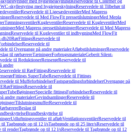
skyllestyringer med hygiejneskylning
Reservedele til Cisterner og
og WC-skyllestyring med hygiejneskylning
Reservedele til Tilbehør til
ædeventiler
Reservedele til Ligesædeventiler
Med Mapress
ninger
Reservedele til Med FlowFit pressetilslutninger
Med Mepla
ger
Tømningsventiler
Kugleventiler
Reservedele til Kugleventiler
Med
lutninger
Med Mapress pressetilslutninger
Reservedele til Med Mapress
ygning
Reservedele til Kugleventiler til indbygning
Med FlowFit
t-db20
Rør
Fittings
Reservedele til
Forbindelser
Reservedele til
dele til Overgange på andre materialer
Afløbstilslutninger
Reservedele
slag til rørbærere
Tætninger
Forbrugsmateriale
Geberit Silent-
vedele til Reduktioner
Renserør
Reservedele til
å andre
eservedele til Rør
Fittings
Reservedele til
enserør
Fittings SuperTube
Reservedele til Fittings
rvedele til Muffeforbindelser
Fastspændingsforbindelser
Overgange på
PE
Rør
Fittings
Reservedele til
SuperTube
Bøjninger
Specielle fittings
Forbindelser
Reservedele til
på andre materialer
Gevindsamlinger
Reservedele til
øjninger
Tilslutningsmuffer
Reservedele til
Rørbærere
Beslag til
ndbeskyttelse
Brandbeskyttelse til
inger
Udluftningsventiler til afløb
Ventilationsventiler
Reservedele til
til Tagbrønde op til 12 l/s
Tagbrønde op til 25 liter/s
Reservedele til
 til render
Tagbrønde op til 12 l/s
Reservedele til Tagbrønde op til 12