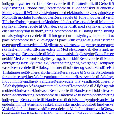
indbygningscisterner 12 cm
Reservedele til Til batteridrift, til Geber
skyllestyring
Til dobbeltskyl
Reservedele til Til dobbeltskyl
Til enkeltsk
Montagesæt
Til WC-skyllestyringer med elektronisk skyllestyring
Rese
Monolith moduler
Toiletmoduler
Reservedele til Toiletmoduler
Til vægh
Tilbehør
Forbrugsmateriale
Moduler til bideter
Reservedele til Moduler t
skyllekant
Reservedele til Urinaler, skyllet drift, med skyllekant
Uden l
eller urinalstyring til indbygning
Reservedele til Til synlig urinalstyring
urinalstyring
Reservedele til Til integreret urinalstyring
Urinaler, drift 
plast
Reservedele til Skillevægge af plast
Skillevægge af glas
Reservedel
overgange
Reservedele til Skyllerør, skyllerørsbøjninger og overgange
skyllestyring, netdrift
Reservedele til Med elektronisk skyllestyring, net
skyllestyring
Reservedele til Med pneumatisk skyllestyring
Basic
Reserv
netdrift
Med elektronisk skyllestyring, batteridrift
Reservedele til Med el
ombygningssæt
Skyllerør, skyllerørsbøjninger og overgange
Frontplad
vaske
Reservedele til Afløbsgarniturer til toiletter og vaske
Vandlåse
Res
Tilslutningssæt
Skyllerørsforlængere
Reservedele til Skyllerørsforlæng
forbindelsesstykker
Afløbsgarniture til urinaler
Reservedele til Afløbsgar
Indbygningsvandlåse
P-vandlåse
Reservedele til P-vandlåse
Skyllerør o
Afløbsbøjninger
Afløbsgarniture til bideter
Reservedele til Afløbsgarnitu
møbler
Håndvaske
Håndvaske
Reservedele til Håndvaske
Dobbeltvask
bordplademontering
Reservedele til Håndvaske til bordplademonterin
indbygning
Reservedele til Håndvaske til delvis indbygning
Håndvaske
underlimning
Hjørnehåndvaske
Håndvaske model Comfort
Håndvaske t
Vaske
Multifunktionel vask
Reservedele til Multifunktionel vask
Gipsv
bundventil
Håndklædeholder
Monteringsbeslag
Dekorationsplader
Vægh