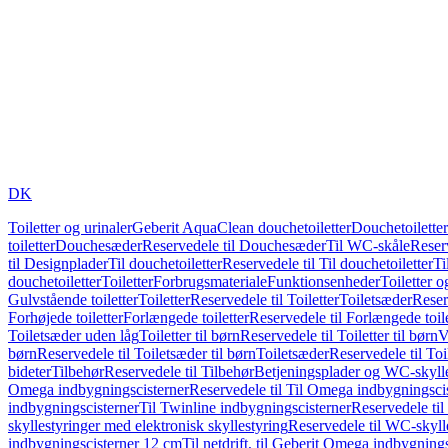
DK
Toiletter og urinaler
Geberit AquaClean douchetoiletter
Douchetoiletter
toiletter
Douchesæder
Reservedele til Douchesæder
Til WC-skåle
Reser
til Designplader
Til douchetoiletter
Reservedele til Til douchetoiletter
Ti
douchetoiletter
Toiletter
Forbrugsmateriale
Funktionsenheder
Toiletter o
Gulvstående toiletter
Toiletter
Reservedele til Toiletter
Toiletsæder
Reser
Forhøjede toiletter
Forlængede toiletter
Reservedele til Forlængede toile
Toiletsæder uden låg
Toiletter til børn
Reservedele til Toiletter til børn
V
børn
Reservedele til Toiletsæder til børn
Toiletsæder
Reservedele til To
bideter
Tilbehør
Reservedele til Tilbehør
Betjeningsplader og WC-skylle
Omega indbygningscisterner
Reservedele til Til Omega indbygningsci
indbygningscisterner
Til Twinline indbygningscisterner
Reservedele til
skyllestyringer med elektronisk skyllestyring
Reservedele til WC-skylle
indbygningscisterner 12 cm
Til netdrift, til Geberit Omega indbygning