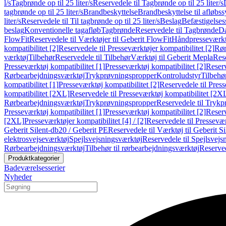
l/s
Tagbrønde op til 25 liter/s
Reservedele til Tagbrønde op til 25 liter/s
tagbrønde op til 25 liter/s
Brandbeskyttelse
Brandbeskyttelse til afløbs
liter/s
Reservedele til Til tagbrønde op til 25 liter/s
Beslag
Befæstigelse
beslag
Konventionelle tagafløb
Tagbrønde
Reservedele til Tagbrønde
Da
FlowFit
Reservedele til Værktøjer til Geberit FlowFit
Håndpresseværkt
kompatibilitet [2]
Reservedele til Presseværktøjer kompatibilitet [2]
Rør
værktøj
Tilbehør
Reservedele til Tilbehør
Værktøj til Geberit Mepla
Rese
Presseværktøj kompatibilitet [1]
Presseværktøj kompatibilitet [2]
Reserv
Rørbearbejdningsværktøj
Trykprøvningspropper
Kontroludstyr
Tilbehø
kompatibilitet [1]
Presseværktøj kompatibilitet [2]
Reservedele til Press
kompatibilitet [2XL]
Reservedele til Presseværktøj kompatibilitet [2X
Rørbearbejdningsværktøj
Trykprøvningspropper
Reservedele til Tryk
Presseværktøj kompatibilitet [1]
Presseværktøj kompatibilitet [2]
Reserv
[2XL]
Presseværktøjer kompatibilitet [4] / [2]
Reservedele til Presseværk
Geberit Silent-db20 / Geberit PE
Reservedele til Værktøj til Geberit S
elektrosvejseværktøj
Spejlsvejsningsværktøj
Reservedele til Spejlsvejs
Rørbearbejdningsværktøj
Tilbehør til rørbearbejdningsværktøj
Reserved
Produktkategorier
Badeværelsesserier
Nyheder