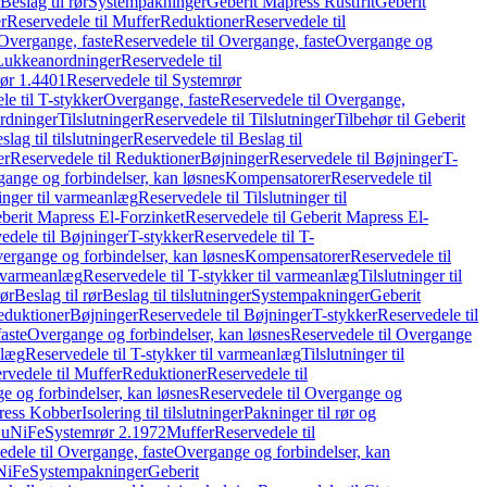
Beslag til rør
Systempakninger
Geberit Mapress Rustfrit
Geberit
r
Reservedele til Muffer
Reduktioner
Reservedele til
Overgange, faste
Reservedele til Overgange, faste
Overgange og
Lukkeanordninger
Reservedele til
ør 1.4401
Reservedele til Systemrør
le til T-stykker
Overgange, faste
Reservedele til Overgange,
rdninger
Tilslutninger
Reservedele til Tilslutninger
Tilbehør til Geberit
slag til tilslutninger
Reservedele til Beslag til
er
Reservedele til Reduktioner
Bøjninger
Reservedele til Bøjninger
T-
gange og forbindelser, kan løsnes
Kompensatorer
Reservedele til
ninger til varmeanlæg
Reservedele til Tilslutninger til
berit Mapress El-Forzinket
Reservedele til Geberit Mapress El-
edele til Bøjninger
T-stykker
Reservedele til T-
vergange og forbindelser, kan løsnes
Kompensatorer
Reservedele til
l varmeanlæg
Reservedele til T-stykker til varmeanlæg
Tilslutninger til
rør
Beslag til rør
Beslag til tilslutninger
Systempakninger
Geberit
eduktioner
Bøjninger
Reservedele til Bøjninger
T-stykker
Reservedele til
aste
Overgange og forbindelser, kan løsnes
Reservedele til Overgange
nlæg
Reservedele til T-stykker til varmeanlæg
Tilslutninger til
rvedele til Muffer
Reduktioner
Reservedele til
 og forbindelser, kan løsnes
Reservedele til Overgange og
press Kobber
Isolering til tilslutninger
Pakninger til rør og
 CuNiFe
Systemrør 2.1972
Muffer
Reservedele til
edele til Overgange, faste
Overgange og forbindelser, kan
uNiFe
Systempakninger
Geberit