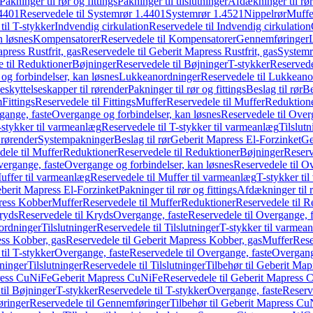
Pakninger til rør og fittings
Pakninger til tilslutninger
Afdækninger til rør
4401
Reservedele til Systemrør 1.4401
Systemrør 1.4521
Nippelrør
Muffe
til T-stykker
Indvendig cirkulation
Reservedele til Indvendig cirkulation
n løsnes
Kompensatorer
Reservedele til Kompensatorer
Gennemføringer
press Rustfrit, gas
Reservedele til Geberit Mapress Rustfrit, gas
Systemr
 til Reduktioner
Bøjninger
Reservedele til Bøjninger
T-stykker
Reservede
og forbindelser, kan løsnes
Lukkeanordninger
Reservedele til Lukkeano
eskyttelseskapper til rørender
Pakninger til rør og fittings
Beslag til rør
Be
m
Fittings
Reservedele til Fittings
Muffer
Reservedele til Muffer
Reduktion
gange, faste
Overgange og forbindelser, kan løsnes
Reservedele til Over
-stykker til varmeanlæg
Reservedele til T-stykker til varmeanlæg
Tilslut
 rørender
Systempakninger
Beslag til rør
Geberit Mapress El-Forzinket
Ge
dele til Muffer
Reduktioner
Reservedele til Reduktioner
Bøjninger
Reserv
vergange, faste
Overgange og forbindelser, kan løsnes
Reservedele til O
uffer til varmeanlæg
Reservedele til Muffer til varmeanlæg
T-stykker ti
eberit Mapress El-Forzinket
Pakninger til rør og fittings
Afdækninger til 
press Kobber
Muffer
Reservedele til Muffer
Reduktioner
Reservedele til R
ryds
Reservedele til Kryds
Overgange, faste
Reservedele til Overgange, f
ordninger
Tilslutninger
Reservedele til Tilslutninger
T-stykker til varmea
ss Kobber, gas
Reservedele til Geberit Mapress Kobber, gas
Muffer
Rese
til T-stykker
Overgange, faste
Reservedele til Overgange, faste
Overgange
ninger
Tilslutninger
Reservedele til Tilslutninger
Tilbehør til Geberit Ma
ress CuNiFe
Geberit Mapress CuNiFe
Reservedele til Geberit Mapress
til Bøjninger
T-stykker
Reservedele til T-stykker
Overgange, faste
Reserv
ringer
Reservedele til Gennemføringer
Tilbehør til Geberit Mapress C