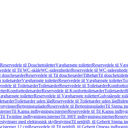
Reservedele til Douchetoiletter
Væghængte toiletter
Reservedele til Væg
vedele til Til WC-skåle
WC-sideenheder
Reservedele til WC-sideenhede
l douchesæder
Reservedele til Til douchesæder
Tilbehør
Til douchetoilett
g toiletsæder
Væghængte toiletter
Reservedele til Væghængte toiletter
Toi
vedele til Toiletsæder
Toiletsæder
Reservedele til Toiletsæder
Komforttoil
tter
Komforttoiletsæder
Reservedele til Komforttoiletsæder
Toiletsæder
R
æghængte toiletter
Reservedele til Væghængte toiletter
Gulvstående toil
iletsæder
Toiletsæder uden låg
Reservedele til Toiletsæder uden låg
Bidet
styringer
Betjeningsplader
Reservedele til Betjeningsplader
Til Sigma in
sterner
Til Kappa indbygningscisterner
Reservedele til Til Kappa indbyg
 Til Twinline indbygningscisterner
Til 300T indbygningscisterner
Reserve
styringer med elektronisk skyllestyring
Til netdrift, til Geberit Sigma 
scisterner 12 cm
Reservedele til Til netdrift, til Geberit Omega indbygn