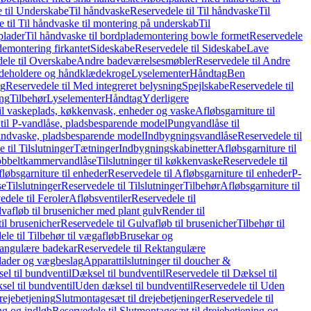
 til Underskabe
Til håndvaske
Reservedele til Til håndvaske
Til
 til Til håndvaske til montering på underskab
Til
plader
Til håndvaske til bordplademontering bowle formet
Reservedele
demontering firkantet
Sideskabe
Reservedele til Sideskabe
Lave
ele til Overskabe
Andre badeværelsesmøbler
Reservedele til Andre
eholdere og håndklædekroge
Lyselementer
Håndtag
Ben
ng
Reservedele til Med integreret belysning
Spejlskabe
Reservedele til
ing
Tilbehør
Lyselementer
Håndtag
Yderligere
til vaskeplads, køkkenvask, enheder og vaske
Afløbsgarniture til
til P-vandlåse, pladsbesparende model
Pungvandlåse til
håndvaske, pladsbesparende model
Indbygningsvandlåse
Reservedele til
 til Tilslutninger
Tætninger
Indbygningskabinetter
Afløbsgarniture til
Dobbeltkammervandlåse
Tilslutninger til køkkenvaske
Reservedele til
løbsgarniture til enheder
Reservedele til Afløbsgarniture til enheder
P-
se
Tilslutninger
Reservedele til Tilslutninger
Tilbehør
Afløbsgarniture til
edele til Feroler
Afløbsventiler
Reservedele til
lvafløb til brusenicher med plant gulv
Render til
il brusenicher
Reservedele til Gulvafløb til brusenicher
Tilbehør til
le til Tilbehør til vægafløb
Brusekar og
angulære badekar
Reservedele til Rektangulære
plader og vægbeslag
Apparattilslutninger til doucher &
el til bundventil
Dæksel til bundventil
Reservedele til Dæksel til
el til bundventil
Uden dæksel til bundventil
Reservedele til Uden
rejebetjening
Slutmontagesæt til drejebetjeninger
Reservedele til
ng og indløb
Reservedele til Slutmontagesæt til drejebetjening og