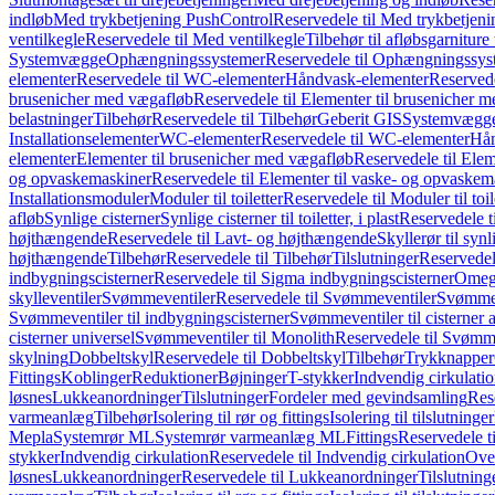
indløb
Med trykbetjening PushControl
Reservedele til Med trykbetjen
ventilkegle
Reservedele til Med ventilkegle
Tilbehør til afløbsgarniture 
Systemvægge
Ophængningssystemer
Reservedele til Ophængningssys
elementer
Reservedele til WC-elementer
Håndvask-elementer
Reserved
brusenicher med vægafløb
Reservedele til Elementer til brusenicher 
belastninger
Tilbehør
Reservedele til Tilbehør
Geberit GIS
Systemvægg
Installationselementer
WC-elementer
Reservedele til WC-elementer
Hån
elementer
Elementer til brusenicher med vægafløb
Reservedele til Ele
og opvaskemaskiner
Reservedele til Elementer til vaske- og opvaskem
Installationsmoduler
Moduler til toiletter
Reservedele til Moduler til toil
afløb
Synlige cisterner
Synlige cisterner til toiletter, i plast
Reservedele til
højthængende
Reservedele til Lavt- og højthængende
Skyllerør til synl
højthængende
Tilbehør
Reservedele til Tilbehør
Tilslutninger
Reservedele
indbygningscisterner
Reservedele til Sigma indbygningscisterner
Omega
skylleventiler
Svømmeventiler
Reservedele til Svømmeventiler
Svømmeve
Svømmeventiler til indbygningscisterner
Svømmeventiler til cisterner 
cisterner universel
Svømmeventiler til Monolith
Reservedele til Svømme
skylning
Dobbeltskyl
Reservedele til Dobbeltskyl
Tilbehør
Trykknapper
Fittings
Koblinger
Reduktioner
Bøjninger
T-stykker
Indvendig cirkulati
løsnes
Lukkeanordninger
Tilslutninger
Fordeler med gevindsamling
Res
varmeanlæg
Tilbehør
Isolering til rør og fittings
Isolering til tilslutninger
Mepla
Systemrør ML
Systemrør varmeanlæg ML
Fittings
Reservedele ti
stykker
Indvendig cirkulation
Reservedele til Indvendig cirkulation
Over
løsnes
Lukkeanordninger
Reservedele til Lukkeanordninger
Tilslutning