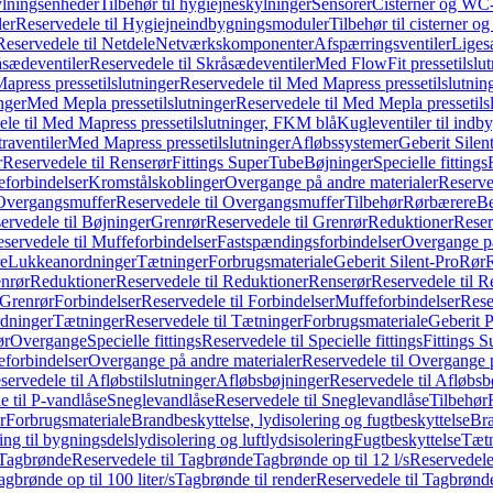
ylningsenheder
Tilbehør til hygiejneskylninger
Sensorer
Cisterner og WC-
er
Reservedele til Hygiejneindbygningsmoduler
Tilbehør til cisterner 
Reservedele til Netdele
Netværkskomponenter
Afspærringsventiler
Liges
sædeventiler
Reservedele til Skråsædeventiler
Med FlowFit pressetilslut
press pressetilslutninger
Reservedele til Med Mapress pressetilslutnin
nger
Med Mepla pressetilslutninger
Reservedele til Med Mepla pressetils
le til Med Mapress pressetilslutninger, FKM blå
Kugleventiler til indb
raventiler
Med Mapress pressetilslutninger
Afløbssystemer
Geberit Silen
r
Reservedele til Renserør
Fittings SuperTube
Bøjninger
Specielle fittings
eforbindelser
Kromstålskoblinger
Overgange på andre materialer
Reserve
Overgangsmuffer
Reservedele til Overgangsmuffer
Tilbehør
Rørbærere
Be
ervedele til Bøjninger
Grenrør
Reservedele til Grenrør
Reduktioner
Reser
servedele til Muffeforbindelser
Fastspændingsforbindelser
Overgange p
e
Lukkeanordninger
Tætninger
Forbrugsmateriale
Geberit Silent-Pro
Rør
R
enrør
Reduktioner
Reservedele til Reduktioner
Renserør
Reservedele til R
 Grenrør
Forbindelser
Reservedele til Forbindelser
Muffeforbindelser
Rese
dninger
Tætninger
Reservedele til Tætninger
Forbrugsmateriale
Geberit 
ør
Overgange
Specielle fittings
Reservedele til Specielle fittings
Fittings 
eforbindelser
Overgange på andre materialer
Reservedele til Overgange 
servedele til Afløbstilslutninger
Afløbsbøjninger
Reservedele til Afløbsb
e til P-vandlåse
Sneglevandlåse
Reservedele til Sneglevandlåse
Tilbehør
r
Forbrugsmateriale
Brandbeskyttelse, lydisolering og fugtbeskyttelse
Bra
ring til bygningsdelslydisolering og luftlydsisolering
Fugtbeskyttelse
Tætn
Tagbrønde
Reservedele til Tagbrønde
Tagbrønde op til 12 l/s
Reservedele 
agbrønde op til 100 liter/s
Tagbrønde til render
Reservedele til Tagbrønde