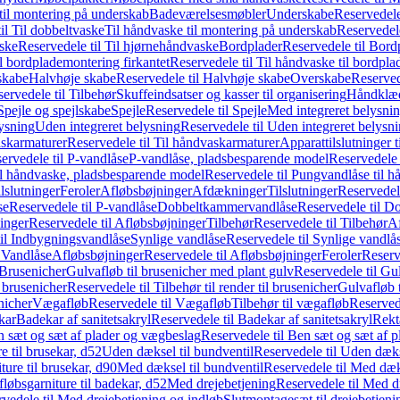
il montering på underskab
Badeværelsesmøbler
Underskabe
Reservedele
il Til dobbeltvaske
Til håndvaske til montering på underskab
Reservedele
ske
Reservedele til Til hjørnehåndvaske
Bordplader
Reservedele til Bord
il bordplademontering firkantet
Reservedele til Til håndvaske til bordpla
skabe
Halvhøje skabe
Reservedele til Halvhøje skabe
Overskabe
Reserved
ervedele til Tilbehør
Skuffeindsatser og kasser til organisering
Håndklæd
Spejle og spejlskabe
Spejle
Reservedele til Spejle
Med integreret belysni
lysning
Uden integreret belysning
Reservedele til Uden integreret belysn
askarmaturer
Reservedele til Til håndvaskarmaturer
Apparattilslutninger 
ervedele til P-vandlåse
P-vandlåse, pladsbesparende model
Reservedele 
il håndvaske, pladsbesparende model
Reservedele til Pungvandlåse til 
lslutninger
Feroler
Afløbsbøjninger
Afdækninger
Tilslutninger
Reservedele
se
Reservedele til P-vandlåse
Dobbeltkammervandlåse
Reservedele til 
inger
Reservedele til Afløbsbøjninger
Tilbehør
Reservedele til Tilbehør
Af
til Indbygningsvandlåse
Synlige vandlåse
Reservedele til Synlige vandlå
l Vandlåse
Afløbsbøjninger
Reservedele til Afløbsbøjninger
Feroler
Reserv
Brusenicher
Gulvafløb til brusenicher med plant gulv
Reservedele til Gu
l brusenicher
Reservedele til Tilbehør til render til brusenicher
Gulvafløb t
enicher
Vægafløb
Reservedele til Vægafløb
Tilbehør til vægafløb
Reservede
kar
Badekar af sanitetsakryl
Reservedele til Badekar af sanitetsakryl
Rekt
 sæt og sæt af plader og vægbeslag
Reservedele til Ben sæt og sæt af 
e til brusekar, d52
Uden dæksel til bundventil
Reservedele til Uden dæks
ture til brusekar, d90
Med dæksel til bundventil
Reservedele til Med dæks
fløbsgarniture til badekar, d52
Med drejebetjening
Reservedele til Med d
vedele til Med drejebetjening og indløb
Slutmontagesæt til drejebetjeni