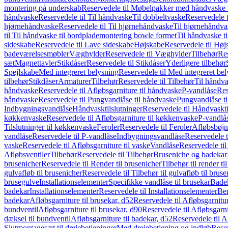
montering på underskab
Reservedele til Møbelpakker med håndvaske t
håndvaske
Reservedele til Til håndvaske
Til dobbeltvaske
Reservedele t
hjørnehåndvaske
Reservedele til Til hjørnehåndvaske
Til hjørnehåndva
til Til håndvaske til bordplademontering bowle formet
Til håndvaske t
sideskabe
Reservedele til Lave sideskabe
Højskabe
Reservedele til Høj
badeværelsesmøbler
Væghylder
Reservedele til Væghylder
Tilbehør
Res
sæt
Magnettavler
Stikdåser
Reservedele til Stikdåser
Yderligere tilbehør
Spejlskabe
Med integreret belysning
Reservedele til Med integreret be
tilbehør
Stikdåser
Armaturer
Tilbehør
Reservedele til Tilbehør
Til håndv
håndvaske
Reservedele til Afløbsgarniture til håndvaske
P-vandlåse
Res
håndvaske
Reservedele til Pungvandlåse til håndvaske
Pungvandlåse t
Indbygningsvandlåse
Håndvasktilslutninger
Reservedele til Håndvaskti
køkkenvaske
Reservedele til Afløbsgarniture til køkkenvaske
P-vandlå
Tilslutninger til køkkenvaske
Feroler
Reservedele til Feroler
Afløbsbøjn
vandlåse
Reservedele til P-vandlåse
Indbygningsvandlåse
Reservedele 
vaske
Reservedele til Afløbsgarniture til vaske
Vandlåse
Reservedele ti
Afløbsventiler
Tilbehør
Reservedele til Tilbehør
Bruseniche og badekar
brusenicher
Reservedele til Render til brusenicher
Tilbehør til render ti
gulvafløb til brusenicher
Reservedele til Tilbehør til gulvafløb til brus
brusegulve
Installationselementer
Specifikke vandlåse til brusekar
Bade
badekar
Installationselementer
Reservedele til Installationselementer
Ben
badekar
Afløbsgarniture til brusekar, d52
Reservedele til Afløbsgarnitur
bundventil
Afløbsgarniture til brusekar, d90
Reservedele til Afløbsgarni
dæksel til bundventil
Afløbsgarniture til badekar, d52
Reservedele til A
Slutmontagesæt til drejebetjeninger
Med drejebetjening og indløb
Reser