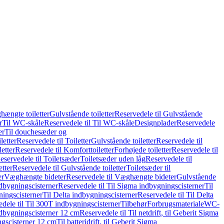
hængte toiletter
Gulvstående toiletter
Reservedele til Gulvstående
r
Til WC-skåle
Reservedele til Til WC-skåle
Designplader
Reservedele
er
Til douchesæder og
letter
Reservedele til Toiletter
Gulvstående toiletter
Reservedele til
etter
Reservedele til Komforttoiletter
Forhøjede toiletter
Reservedele til
eservedele til Toiletsæder
Toiletsæder uden låg
Reservedele til
etter
Reservedele til Gulvstående toiletter
Toiletsæder til
er
Væghængte bideter
Reservedele til Væghængte bideter
Gulvstående
dbygningscisterner
Reservedele til Til Sigma indbygningscisterner
Til
ningscisterner
Til Delta indbygningscisterner
Reservedele til Til Delta
dele til Til 300T indbygningscisterner
Tilbehør
Forbrugsmateriale
WC-
indbygningscisterner 12 cm
Reservedele til Til netdrift, til Geberit Sigma
ingscisterner 12 cm
Til batteridrift, til Geberit Sigma