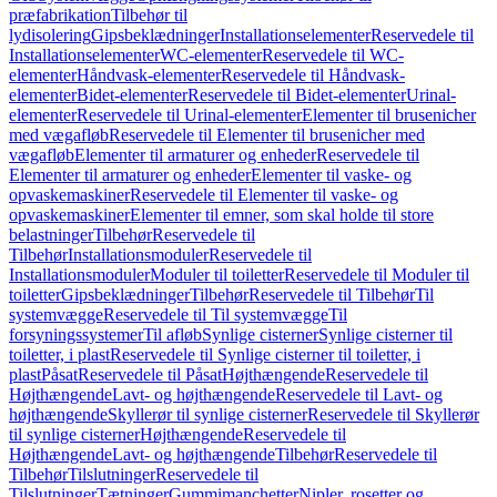
præfabrikation
Tilbehør til
lydisolering
Gipsbeklædninger
Installationselementer
Reservedele til
Installationselementer
WC-elementer
Reservedele til WC-
elementer
Håndvask-elementer
Reservedele til Håndvask-
elementer
Bidet-elementer
Reservedele til Bidet-elementer
Urinal-
elementer
Reservedele til Urinal-elementer
Elementer til brusenicher
med vægafløb
Reservedele til Elementer til brusenicher med
vægafløb
Elementer til armaturer og enheder
Reservedele til
Elementer til armaturer og enheder
Elementer til vaske- og
opvaskemaskiner
Reservedele til Elementer til vaske- og
opvaskemaskiner
Elementer til emner, som skal holde til store
belastninger
Tilbehør
Reservedele til
Tilbehør
Installationsmoduler
Reservedele til
Installationsmoduler
Moduler til toiletter
Reservedele til Moduler til
toiletter
Gipsbeklædninger
Tilbehør
Reservedele til Tilbehør
Til
systemvægge
Reservedele til Til systemvægge
Til
forsyningssystemer
Til afløb
Synlige cisterner
Synlige cisterner til
toiletter, i plast
Reservedele til Synlige cisterner til toiletter, i
plast
Påsat
Reservedele til Påsat
Højthængende
Reservedele til
Højthængende
Lavt- og højthængende
Reservedele til Lavt- og
højthængende
Skyllerør til synlige cisterner
Reservedele til Skyllerør
til synlige cisterner
Højthængende
Reservedele til
Højthængende
Lavt- og højthængende
Tilbehør
Reservedele til
Tilbehør
Tilslutninger
Reservedele til
Tilslutninger
Tætninger
Gummimanchetter
Nipler, rosetter og