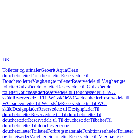
DK
Toiletter og urinaler
Geberit AquaClean
douchetoiletter
Douchetoiletter
Reservedele til
Douchetoiletter
Væghængte toiletter
Reservedele til Væghængte
toiletter
Gulvstående toiletter
Reservedele til Gulvstående
toiletter
Douchesæder
Reservedele til Douchesæder
Til WC-
skåle
Reservedele til Til WC-skåle
WC-sideenheder
Reservedele til
WC-sideenheder
Til WC-skåle
Reservedele til Til WC-
skåle
Designplader
Reservedele til Designplader
Til
douchetoiletter
Reservedele til Til douchetoiletter
Til
douchesæder
Reservedele til Til douchesæder
Tilbehør
Til
douchetoiletter
Til douchesæder og
douchetoiletter
Toiletter
Forbrugsmateriale
Funktionsenheder
Toiletter
og toiletsæder
Væghængte toiletter
Reservedele til Væghængte