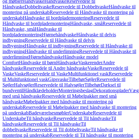
og møbler
Håndvaske
Håndvaske
Reservedele til
Håndvaske
Dobbeltvaske
Reservedele til Dobbeltvaske
Håndvaske til
montering på underskab
Reservedele til Håndvaske til montering på
underskab
Håndvaske til bordplademontering
Reservedele til
Håndvaske til bordplademontering
Håndvaske, små
Reservedele til
Håndvaske, små
Håndvaske til
bordplademontering
Hjørnehåndvaske
Håndvaske til delvis
indbygning
Reservedele til Håndvaske til delvis
indbygning
Håndvaske til indbygning
Reservedele til Håndvaske til
indbygning
Håndvaske til underlimning
Reservedele til Håndvaske til
underlimning
Hjørnehåndvaske
Håndvaske model
Comfort
Håndvaske til børn
Håndvaske
Vaskerender
Andre
håndvaske
Reservedele til Andre håndvaske
Vaske
Reservedele til
Vaske
Vaske
Reservedele til Vaske
Multifunktionel vask
Reservedele
til Multifunktionel vask
Gipsvaske
Tilbehør
Søjler
Reservedele til
Søjler
Halvsøjler
Reservedele til Halvsøjler
Tilbehør
Dæksel til
bundventil
Håndklædeholder
Monteringsbeslag
Dekorationsplader
Vægh
med små håndvaske
Reservedele til Møbelpakker med små
håndvaske
Møbelpakker med håndvaske til montering på
underskab
Reservedele til Møbelpakker med håndvaske til montering
på underskab
Badeværelsesmøbler
Underskabe
Reservedele til
Underskabe
Til håndvaske
Reservedele til Til håndvaske
Til
håndvaske
Reservedele til Til håndvaske
Til
dobbeltvaske
Reservedele til Til dobbeltvaske
Til håndvaske til
montering på underskab
Reservedele til Til håndvaske til montering