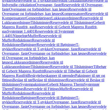
stykker
Reservedele til T-stykker
Indvendig cirkulation
Reservedele til
Indvendig cirkulation
Overgange, faste
Reservedele til Overgange,
faste
Overgange og forbindelser, kan løsnes
Reservedele til
Overgange og forbindelser, kan løsnes
Kompensatorer
Reservedele til
Kompensatorer
Gennemføringer
Lukkeanordninger
Reservedele til
Lukkeanordninger
Tilslutninger
Reservedele til Tilslutninger
Geberit
Mapress Rustfrit, gas
Reservedele til Geberit Mapress Rustfrit,
gas
Systemrør 1.4401
Reservedele til Systemrør
1.4401
Nippelrør
Muffer
Reservedele til
Muffer
Reduktioner
Reservedele til
Reduktioner
Bøjninger
Reservedele til Bøjninger
T-
stykker
Reservedele til T-stykker
Overgange, faste
Reservedele til
Overgange, faste
Overgange og forbindelser, kan løsnes
Reservedele
til Overgange og forbindelser, kan
løsnes
Lukkeanordninger
Reservedele til
Lukkeanordninger
Tilslutninger
Reservedele til Tilslutninger
Tilbehør
til Geberit Mapress Rustfrit
Reservedele til Tilbehør til Geberit
Mapress Rustfrit
Beskyttelseskapper til rørender
Pakninger til rør og
fittings
Beslag til rør
Beslag til tilslutninger
Reservedele til Beslag til
tilslutninger
Systempakninger
Geberit Mapress Therm
Systemrør
Therm
Fittings
Reservedele til Fittings
Muffer
Reservedele til
Muffer
Reduktioner
Reservedele til
Reduktioner
Bøjninger
Reservedele til Bøjninger
T-
stykker
Reservedele til T-stykker
Overgange, faste
Reservedele til
Overgange, faste
Overgange og forbindelser, kan løsnes
Reservedele