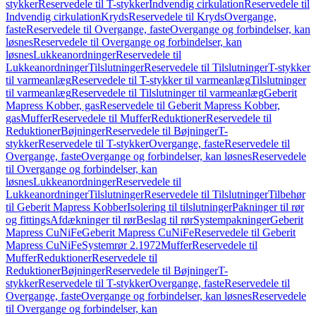
stykker
Reservedele til T-stykker
Indvendig cirkulation
Reservedele til
Indvendig cirkulation
Kryds
Reservedele til Kryds
Overgange,
faste
Reservedele til Overgange, faste
Overgange og forbindelser, kan
løsnes
Reservedele til Overgange og forbindelser, kan
løsnes
Lukkeanordninger
Reservedele til
Lukkeanordninger
Tilslutninger
Reservedele til Tilslutninger
T-stykker
til varmeanlæg
Reservedele til T-stykker til varmeanlæg
Tilslutninger
til varmeanlæg
Reservedele til Tilslutninger til varmeanlæg
Geberit
Mapress Kobber, gas
Reservedele til Geberit Mapress Kobber,
gas
Muffer
Reservedele til Muffer
Reduktioner
Reservedele til
Reduktioner
Bøjninger
Reservedele til Bøjninger
T-
stykker
Reservedele til T-stykker
Overgange, faste
Reservedele til
Overgange, faste
Overgange og forbindelser, kan løsnes
Reservedele
til Overgange og forbindelser, kan
løsnes
Lukkeanordninger
Reservedele til
Lukkeanordninger
Tilslutninger
Reservedele til Tilslutninger
Tilbehør
til Geberit Mapress Kobber
Isolering til tilslutninger
Pakninger til rør
og fittings
Afdækninger til rør
Beslag til rør
Systempakninger
Geberit
Mapress CuNiFe
Geberit Mapress CuNiFe
Reservedele til Geberit
Mapress CuNiFe
Systemrør 2.1972
Muffer
Reservedele til
Muffer
Reduktioner
Reservedele til
Reduktioner
Bøjninger
Reservedele til Bøjninger
T-
stykker
Reservedele til T-stykker
Overgange, faste
Reservedele til
Overgange, faste
Overgange og forbindelser, kan løsnes
Reservedele
til Overgange og forbindelser, kan