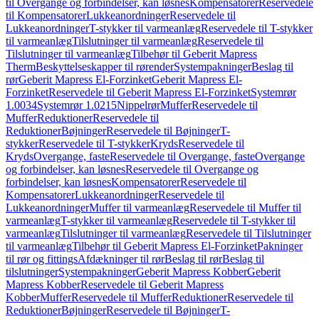
til Overgange og forbindelser, kan løsnes
Kompensatorer
Reservedele
til Kompensatorer
Lukkeanordninger
Reservedele til
Lukkeanordninger
T-stykker til varmeanlæg
Reservedele til T-stykker
til varmeanlæg
Tilslutninger til varmeanlæg
Reservedele til
Tilslutninger til varmeanlæg
Tilbehør til Geberit Mapress
Therm
Beskyttelseskapper til rørender
Systempakninger
Beslag til
rør
Geberit Mapress El-Forzinket
Geberit Mapress El-
Forzinket
Reservedele til Geberit Mapress El-Forzinket
Systemrør
1.0034
Systemrør 1.0215
Nippelrør
Muffer
Reservedele til
Muffer
Reduktioner
Reservedele til
Reduktioner
Bøjninger
Reservedele til Bøjninger
T-
stykker
Reservedele til T-stykker
Kryds
Reservedele til
Kryds
Overgange, faste
Reservedele til Overgange, faste
Overgange
og forbindelser, kan løsnes
Reservedele til Overgange og
forbindelser, kan løsnes
Kompensatorer
Reservedele til
Kompensatorer
Lukkeanordninger
Reservedele til
Lukkeanordninger
Muffer til varmeanlæg
Reservedele til Muffer til
varmeanlæg
T-stykker til varmeanlæg
Reservedele til T-stykker til
varmeanlæg
Tilslutninger til varmeanlæg
Reservedele til Tilslutninger
til varmeanlæg
Tilbehør til Geberit Mapress El-Forzinket
Pakninger
til rør og fittings
Afdækninger til rør
Beslag til rør
Beslag til
tilslutninger
Systempakninger
Geberit Mapress Kobber
Geberit
Mapress Kobber
Reservedele til Geberit Mapress
Kobber
Muffer
Reservedele til Muffer
Reduktioner
Reservedele til
Reduktioner
Bøjninger
Reservedele til Bøjninger
T-