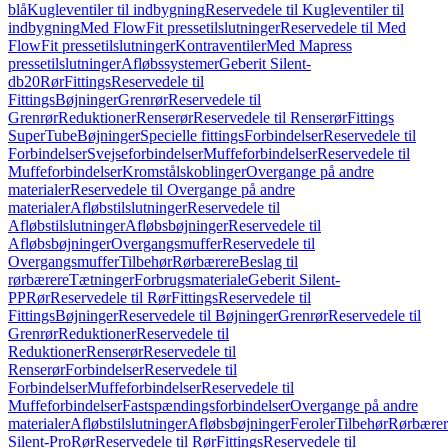
blå
Kugleventiler til indbygning
Reservedele til Kugleventiler til
indbygning
Med FlowFit pressetilslutninger
Reservedele til Med
FlowFit pressetilslutninger
Kontraventiler
Med Mapress
pressetilslutninger
Afløbssystemer
Geberit Silent-
db20
Rør
Fittings
Reservedele til
Fittings
Bøjninger
Grenrør
Reservedele til
Grenrør
Reduktioner
Renserør
Reservedele til Renserør
Fittings
SuperTube
Bøjninger
Specielle fittings
Forbindelser
Reservedele til
Forbindelser
Svejseforbindelser
Muffeforbindelser
Reservedele til
Muffeforbindelser
Kromstålskoblinger
Overgange på andre
materialer
Reservedele til Overgange på andre
materialer
Afløbstilslutninger
Reservedele til
Afløbstilslutninger
Afløbsbøjninger
Reservedele til
Afløbsbøjninger
Overgangsmuffer
Reservedele til
Overgangsmuffer
Tilbehør
Rørbærere
Beslag til
rørbærere
Tætninger
Forbrugsmateriale
Geberit Silent-
PP
Rør
Reservedele til Rør
Fittings
Reservedele til
Fittings
Bøjninger
Reservedele til Bøjninger
Grenrør
Reservedele til
Grenrør
Reduktioner
Reservedele til
Reduktioner
Renserør
Reservedele til
Renserør
Forbindelser
Reservedele til
Forbindelser
Muffeforbindelser
Reservedele til
Muffeforbindelser
Fastspændingsforbindelser
Overgange på andre
materialer
Afløbstilslutninger
Afløbsbøjninger
Feroler
Tilbehør
Rørbærer
Silent-Pro
Rør
Reservedele til Rør
Fittings
Reservedele til