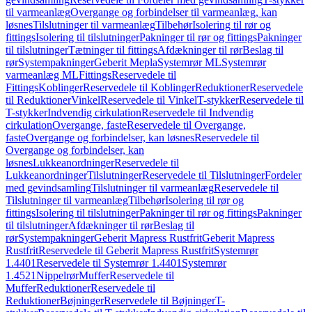
til varmeanlæg
Overgange og forbindelser til varmeanlæg, kan
løsnes
Tilslutninger til varmeanlæg
Tilbehør
Isolering til rør og
fittings
Isolering til tilslutninger
Pakninger til rør og fittings
Pakninger
til tilslutninger
Tætninger til fittings
Afdækninger til rør
Beslag til
rør
Systempakninger
Geberit Mepla
Systemrør ML
Systemrør
varmeanlæg ML
Fittings
Reservedele til
Fittings
Koblinger
Reservedele til Koblinger
Reduktioner
Reservedele
til Reduktioner
Vinkel
Reservedele til Vinkel
T-stykker
Reservedele til
T-stykker
Indvendig cirkulation
Reservedele til Indvendig
cirkulation
Overgange, faste
Reservedele til Overgange,
faste
Overgange og forbindelser, kan løsnes
Reservedele til
Overgange og forbindelser, kan
løsnes
Lukkeanordninger
Reservedele til
Lukkeanordninger
Tilslutninger
Reservedele til Tilslutninger
Fordeler
med gevindsamling
Tilslutninger til varmeanlæg
Reservedele til
Tilslutninger til varmeanlæg
Tilbehør
Isolering til rør og
fittings
Isolering til tilslutninger
Pakninger til rør og fittings
Pakninger
til tilslutninger
Afdækninger til rør
Beslag til
rør
Systempakninger
Geberit Mapress Rustfrit
Geberit Mapress
Rustfrit
Reservedele til Geberit Mapress Rustfrit
Systemrør
1.4401
Reservedele til Systemrør 1.4401
Systemrør
1.4521
Nippelrør
Muffer
Reservedele til
Muffer
Reduktioner
Reservedele til
Reduktioner
Bøjninger
Reservedele til Bøjninger
T-