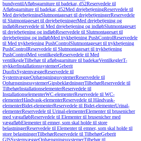
bundventil
Afløbsgarniture til badekar, d52
Reservedele til
Afløbsgarniture til badekar, d52
Med drejebetjening
Reservedele til
Med drejebetjening
Slutmontagesæt til drejebetjeninger
Reservedele
til Slutmontagesæt til drejebetjeninger
Med drejebetjening og
indløb
Reservedele til Med drejebetjening og indløb
Slutmontagesæt
til drejebetjening og indløb
Reservedele til Slutmontagesæt til
drejebetjening og indløb
Med trykbetjening PushControl
Reservedele
til Med trykbetjening PushControl
Slutmontagesæt til trykbetjening
PushControl
Reservedele til Slutmontagesæt til trykbetjening
PushControl
Med ventilkegle
Reservedele til Med
ventilkegle
Tilbehør til afløbsgarniture til badekar
Ventilkegler
T-
stykker
Installationssystemer
Geberit
Duofix
Systemvægge
Reservedele til
Systemvægge
Ophængningssystemer
Reservedele til
Ophængningssystemer
Gipsbeklædninger
Tilbehør
Reservedele til
Tilbehør
Installationselementer
Reservedele til
Installationselementer
WC-elementer
Reservedele til WC-
elementer
Håndvask-elementer
Reservedele til Håndvask-
elementer
Bidet-elementer
Reservedele til Bidet-elementer
Urinal-
elementer
Reservedele til Urinal-elementer
Elementer til brusenicher
med vægafløb
Reservedele til Elementer til brusenicher med
vægafløb
Elementer til emner, som skal holde til store
belastninger
Reservedele til Elementer til emner, som skal holde til
store belastninger
Tilbehør
Reservedele til Tilbehør
Geberit
GIS
Systemvægge
Ophængningssystemer
Tilbehør til