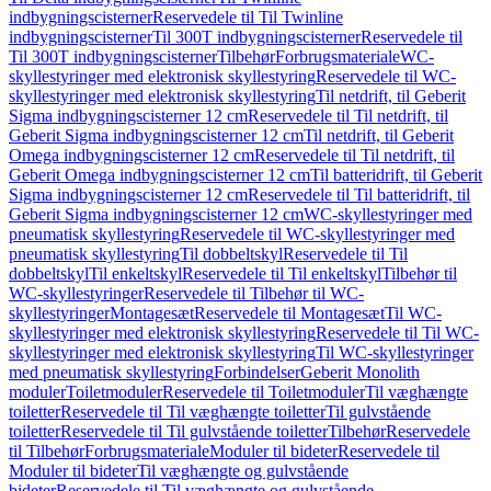
indbygningscisterner
Reservedele til Til Twinline
indbygningscisterner
Til 300T indbygningscisterner
Reservedele til
Til 300T indbygningscisterner
Tilbehør
Forbrugsmateriale
WC-
skyllestyringer med elektronisk skyllestyring
Reservedele til WC-
skyllestyringer med elektronisk skyllestyring
Til netdrift, til Geberit
Sigma indbygningscisterner 12 cm
Reservedele til Til netdrift, til
Geberit Sigma indbygningscisterner 12 cm
Til netdrift, til Geberit
Omega indbygningscisterner 12 cm
Reservedele til Til netdrift, til
Geberit Omega indbygningscisterner 12 cm
Til batteridrift, til Geberit
Sigma indbygningscisterner 12 cm
Reservedele til Til batteridrift, til
Geberit Sigma indbygningscisterner 12 cm
WC-skyllestyringer med
pneumatisk skyllestyring
Reservedele til WC-skyllestyringer med
pneumatisk skyllestyring
Til dobbeltskyl
Reservedele til Til
dobbeltskyl
Til enkeltskyl
Reservedele til Til enkeltskyl
Tilbehør til
WC-skyllestyringer
Reservedele til Tilbehør til WC-
skyllestyringer
Montagesæt
Reservedele til Montagesæt
Til WC-
skyllestyringer med elektronisk skyllestyring
Reservedele til Til WC-
skyllestyringer med elektronisk skyllestyring
Til WC-skyllestyringer
med pneumatisk skyllestyring
Forbindelser
Geberit Monolith
moduler
Toiletmoduler
Reservedele til Toiletmoduler
Til væghængte
toiletter
Reservedele til Til væghængte toiletter
Til gulvstående
toiletter
Reservedele til Til gulvstående toiletter
Tilbehør
Reservedele
til Tilbehør
Forbrugsmateriale
Moduler til bideter
Reservedele til
Moduler til bideter
Til væghængte og gulvstående
bideter
Reservedele til Til væghængte og gulvstående