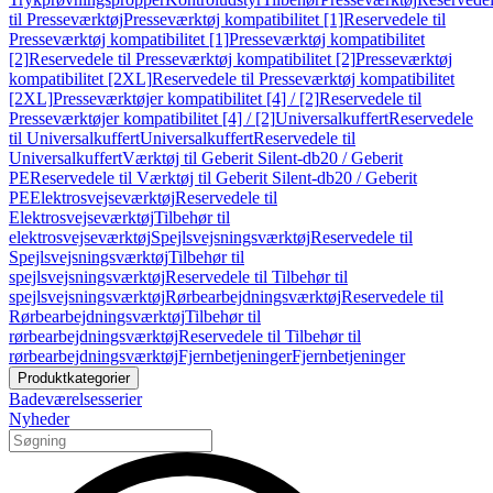
til Presseværktøj
Presseværktøj kompatibilitet [1]
Reservedele til
Presseværktøj kompatibilitet [1]
Presseværktøj kompatibilitet
[2]
Reservedele til Presseværktøj kompatibilitet [2]
Presseværktøj
kompatibilitet [2XL]
Reservedele til Presseværktøj kompatibilitet
[2XL]
Presseværktøjer kompatibilitet [4] / [2]
Reservedele til
Presseværktøjer kompatibilitet [4] / [2]
Universalkuffert
Reservedele
til Universalkuffert
Universalkuffert
Reservedele til
Universalkuffert
Værktøj til Geberit Silent-db20 / Geberit
PE
Reservedele til Værktøj til Geberit Silent-db20 / Geberit
PE
Elektrosvejseværktøj
Reservedele til
Elektrosvejseværktøj
Tilbehør til
elektrosvejseværktøj
Spejlsvejsningsværktøj
Reservedele til
Spejlsvejsningsværktøj
Tilbehør til
spejlsvejsningsværktøj
Reservedele til Tilbehør til
spejlsvejsningsværktøj
Rørbearbejdningsværktøj
Reservedele til
Rørbearbejdningsværktøj
Tilbehør til
rørbearbejdningsværktøj
Reservedele til Tilbehør til
rørbearbejdningsværktøj
Fjernbetjeninger
Fjernbetjeninger
Produktkategorier
Badeværelsesserier
Nyheder