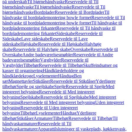
på underskab
Til hjørnehåndvaske
Reservedele til Til
hjørnehåndvaske
Til hjørnehåndvaske
Reservedele til Til
hjørnehåndvaske
Bordplader
Reservedele til Bordplader
Til
håndvaske til bordplademontering bowle formet
Reservedele til Til
håndvaske til bordplademontering bowle formet
Til håndvaske til
bordplademontering firkantet
Reservedele til Til håndvaske til
bordplademontering firkantet
Sideskabe
Reservedele til
Sideskabe
Lave sideskabe
Reservedele til Lave
sideskabe
Højskabe
Reservedele til Højskabe
Halvhøje
skabe
Reservedele til Halvhøje skabe
Overskabe
Reservedele til
Overskabe
Andre badeværelsesmøbler
Reservedele til Andre
badeværelsesmøbler
Væghylder
Reservedele til
Væghylder
Tilbehør
Reservedele til Tilbehør
Skuffeindsatser og
kasser til organisering
Håndklædeholdere og
håndklædekroge
Lyselementer
Håndtag
Ben
sæt
Magnettavler
Stikdåser
Reservedele til Stikdåser
Yderligere
tilbehør
Spejle og spejlskabe
Spejle
Reservedele til Spejle
Med
integreret belysning
Reservedele til Med integreret
belysning
Spejlskabe
Reservedele til Spejlskabe
Med integreret
belysning
Reservedele til Med integreret belysning
Uden integreret
belysning
Reservedele til Uden integreret
belysning
Tilbehør
Lyselementer
Håndtag
Yderligere
tilbehør
Stikdåser
Armaturer
Tilbehør
Reservedele til Tilbehør
Til
håndvaskarmaturer
Reservedele til Til
håndvaskarmaturer
Apparattilslutninger til vaskeplads, køkkenvask,