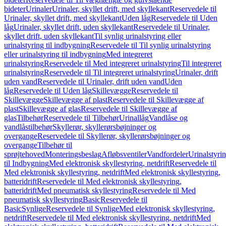
bideter
Urinaler
Urinaler, skyllet drift, med skyllekant
Reservedele til
Urinaler, skyllet drift, med skyllekant
Uden låg
Reservedele til Uden
låg
Urinaler, skyllet drift, uden skyllekant
Reservedele til Urinaler,
skyllet drift, uden skyllekant
Til synlig urinalstyring eller
urinalstyring til indbygning
Reservedele til Til synlig urinalstyring
eller urinalstyring til indbygning
Med integreret
urinalstyring
Reservedele til Med integreret urinalstyring
Til integreret
urinalstyring
Reservedele til Til integreret urinalstyring
Urinaler, drift
uden vand
Reservedele til Urinaler, drift uden vand
Uden
låg
Reservedele til Uden låg
Skillevægge
Reservedele til
Skillevægge
Skillevægge af plast
Reservedele til Skillevægge af
plast
Skillevægge af glas
Reservedele til Skillevægge af
glas
Tilbehør
Reservedele til Tilbehør
Urinallåg
Vandlåse og
vandlåstilbehør
Skyllerør, skyllerørsbøjninger og
overgange
Reservedele til Skyllerør, skyllerørsbøjninger og
overgange
Tilbehør til
sprøjtehoved
Monteringsbeslag
Afløbsventiler
Vandfordeler
Urinalstyri
til Indbygning
Med elektronisk skyllestyring, netdrift
Reservedele til
Med elektronisk skyllestyring, netdrift
Med elektronisk skyllestyring,
batteridrift
Reservedele til Med elektronisk skyllestyring,
batteridrift
Med pneumatisk skyllestyring
Reservedele til Med
pneumatisk skyllestyring
Basic
Reservedele til
Basic
Synlige
Reservedele til Synlige
Med elektronisk skyllestyring,
netdrift
Reservedele til Med elektronisk skyllestyring, netdrift
Med