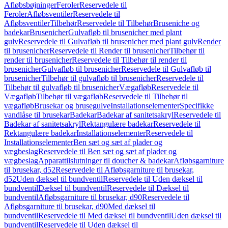
Afløbsbøjninger
Feroler
Reservedele til
Feroler
Afløbsventiler
Reservedele til
Afløbsventiler
Tilbehør
Reservedele til Tilbehør
Bruseniche og
badekar
Brusenicher
Gulvafløb til brusenicher med plant
gulv
Reservedele til Gulvafløb til brusenicher med plant gulv
Render
til brusenicher
Reservedele til Render til brusenicher
Tilbehør til
render til brusenicher
Reservedele til Tilbehør til render til
brusenicher
Gulvafløb til brusenicher
Reservedele til Gulvafløb til
brusenicher
Tilbehør til gulvafløb til brusenicher
Reservedele til
Tilbehør til gulvafløb til brusenicher
Vægafløb
Reservedele til
Vægafløb
Tilbehør til vægafløb
Reservedele til Tilbehør til
vægafløb
Brusekar og brusegulve
Installationselementer
Specifikke
vandlåse til brusekar
Badekar
Badekar af sanitetsakryl
Reservedele til
Badekar af sanitetsakryl
Rektangulære badekar
Reservedele til
Rektangulære badekar
Installationselementer
Reservedele til
Installationselementer
Ben sæt og sæt af plader og
vægbeslag
Reservedele til Ben sæt og sæt af plader og
vægbeslag
Apparattilslutninger til doucher & badekar
Afløbsgarniture
til brusekar, d52
Reservedele til Afløbsgarniture til brusekar,
d52
Uden dæksel til bundventil
Reservedele til Uden dæksel til
bundventil
Dæksel til bundventil
Reservedele til Dæksel til
bundventil
Afløbsgarniture til brusekar, d90
Reservedele til
Afløbsgarniture til brusekar, d90
Med dæksel til
bundventil
Reservedele til Med dæksel til bundventil
Uden dæksel til
bundventil
Reservedele til Uden dæksel til