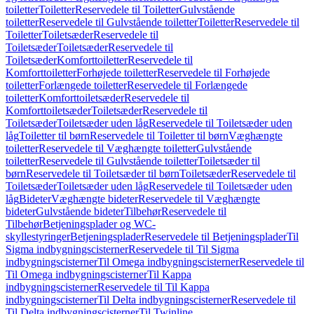
toiletter
Toiletter
Reservedele til Toiletter
Gulvstående
toiletter
Reservedele til Gulvstående toiletter
Toiletter
Reservedele til
Toiletter
Toiletsæder
Reservedele til
Toiletsæder
Toiletsæder
Reservedele til
Toiletsæder
Komforttoiletter
Reservedele til
Komforttoiletter
Forhøjede toiletter
Reservedele til Forhøjede
toiletter
Forlængede toiletter
Reservedele til Forlængede
toiletter
Komforttoiletsæder
Reservedele til
Komforttoiletsæder
Toiletsæder
Reservedele til
Toiletsæder
Toiletsæder uden låg
Reservedele til Toiletsæder uden
låg
Toiletter til børn
Reservedele til Toiletter til børn
Væghængte
toiletter
Reservedele til Væghængte toiletter
Gulvstående
toiletter
Reservedele til Gulvstående toiletter
Toiletsæder til
børn
Reservedele til Toiletsæder til børn
Toiletsæder
Reservedele til
Toiletsæder
Toiletsæder uden låg
Reservedele til Toiletsæder uden
låg
Bideter
Væghængte bideter
Reservedele til Væghængte
bideter
Gulvstående bideter
Tilbehør
Reservedele til
Tilbehør
Betjeningsplader og WC-
skyllestyringer
Betjeningsplader
Reservedele til Betjeningsplader
Til
Sigma indbygningscisterner
Reservedele til Til Sigma
indbygningscisterner
Til Omega indbygningscisterner
Reservedele til
Til Omega indbygningscisterner
Til Kappa
indbygningscisterner
Reservedele til Til Kappa
indbygningscisterner
Til Delta indbygningscisterner
Reservedele til
Til Delta indbygningscisterner
Til Twinline