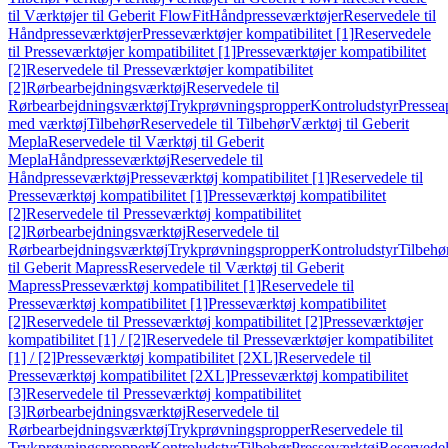
til Værktøjer til Geberit FlowFit
Håndpresseværktøjer
Reservedele til
Håndpresseværktøjer
Presseværktøjer kompatibilitet [1]
Reservedele
til Presseværktøjer kompatibilitet [1]
Presseværktøjer kompatibilitet
[2]
Reservedele til Presseværktøjer kompatibilitet
[2]
Rørbearbejdningsværktøj
Reservedele til
Rørbearbejdningsværktøj
Trykprøvningspropper
Kontroludstyr
Pressea
med værktøj
Tilbehør
Reservedele til Tilbehør
Værktøj til Geberit
Mepla
Reservedele til Værktøj til Geberit
Mepla
Håndpresseværktøj
Reservedele til
Håndpresseværktøj
Presseværktøj kompatibilitet [1]
Reservedele til
Presseværktøj kompatibilitet [1]
Presseværktøj kompatibilitet
[2]
Reservedele til Presseværktøj kompatibilitet
[2]
Rørbearbejdningsværktøj
Reservedele til
Rørbearbejdningsværktøj
Trykprøvningspropper
Kontroludstyr
Tilbehø
til Geberit Mapress
Reservedele til Værktøj til Geberit
Mapress
Presseværktøj kompatibilitet [1]
Reservedele til
Presseværktøj kompatibilitet [1]
Presseværktøj kompatibilitet
[2]
Reservedele til Presseværktøj kompatibilitet [2]
Presseværktøjer
kompatibilitet [1] / [2]
Reservedele til Presseværktøjer kompatibilitet
[1] / [2]
Presseværktøj kompatibilitet [2XL]
Reservedele til
Presseværktøj kompatibilitet [2XL]
Presseværktøj kompatibilitet
[3]
Reservedele til Presseværktøj kompatibilitet
[3]
Rørbearbejdningsværktøj
Reservedele til
Rørbearbejdningsværktøj
Trykprøvningspropper
Reservedele til
Trykprøvningspropper
Kontroludstyr
Tilbehør
Presseværktøj
Reservede