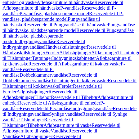
enheder og vaske
Afløbsgarniture til håndvaske
Reservedele til
Afløbsgarniture til håndvaske
P-vandlåse
Reservedele til P-
vandlåse
P-vandlåse, pladsbesparende model
Reservedele til P-
vandlåse, pladsbesparende model
Pungvandlåse til
håndvaske
Reservedele til Pungvandlåse til håndvaske
Pungvandlåse
til håndvaske, pladsbesparende model
Reservedele til Pungvandlåse
til håndvaske, pladsbesparende
model
Indbygningsvandlåse
Reservedele til
Indbygningsvandlåse
Håndvasktilslutninger
Reservedele til
Håndvasktilslutninger
Feroler
Afløbsbøjninger
Afdækninger
Tilslutning
til Tilslutninger
Tætninger
Indbygningskabinetter
Afløbsgarniture til
køkkenvaske
Reservedele til Afløbsgarniture til køkkenvaske
P-
vandlåse
Reservedele til P-
vandlåse
Dobbeltkammervandlåse
Reservedele til
Dobbeltkammervandlåse
Tilslutninger til køkkenvaske
Reservedele til
Tilslutninger til køkkenvaske
Feroler
Reservedele til
Feroler
Afløbsbøjninger
Reservedele til
Afløbsbøjninger
Tilbehør
Reservedele til Tilbehør
Afløbsgarniture til
enheder
Reservedele til Afløbsgarniture til enheder
P-
vandlåse
Reservedele til P-vandlåse
Indbygningsvandlåse
Reservedele
til Indbygningsvandlåse
Synlige vandlåse
Reservedele til Synlige
vandlåse
Tilslutninger
Reservedele til
Tilslutninger
Tilbehør
Afløbsgarniture til vaske
Reservedele til
Afløbsgarniture til vaske
Vandlåse
Reservedele til
Vandlåse
Afløbsbøjninger
Reservedele til