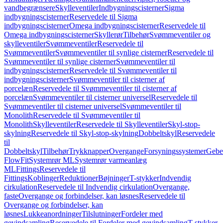
vandbegrænsere
Skylleventiler
Indbygningscisterner
Sigma
indbygningscisterner
Reservedele til Sigma
indbygningscisterner
Omega indbygningscisterner
Reservedele til
Omega indbygningscisterner
Skyllerør
Tilbehør
Svømmeventiler og
skylleventiler
Svømmeventiler
Reservedele til
Svømmeventiler
Svømmeventiler til synlige cisterner
Reservedele til
Svømmeventiler til synlige cisterner
Svømmeventiler til
indbygningscisterner
Reservedele til Svømmeventiler til
indbygningscisterner
Svømmeventiler til cisterner af
porcelæn
Reservedele til Svømmeventiler til cisterner af
porcelæn
Svømmeventiler til cisterner universel
Reservedele til
Svømmeventiler til cisterner universel
Svømmeventiler til
Monolith
Reservedele til Svømmeventiler til
Monolith
Skylleventiler
Reservedele til Skylleventiler
Skyl-stop-
skylning
Reservedele til Skyl-stop-skylning
Dobbeltskyl
Reservedele
til
Dobbeltskyl
Tilbehør
Trykknapper
Overgange
Forsyningssystemer
Geber
FlowFit
Systemrør ML
Systemrør varmeanlæg
ML
Fittings
Reservedele til
Fittings
Koblinger
Reduktioner
Bøjninger
T-stykker
Indvendig
cirkulation
Reservedele til Indvendig cirkulation
Overgange,
faste
Overgange og forbindelser, kan løsnes
Reservedele til
Overgange og forbindelser, kan
løsnes
Lukkeanordninger
Tilslutninger
Fordeler med
gevindsamling
Reservedele til Fordeler med gevindsamling
T-stykker