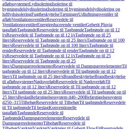
afløbssystemer
Lydisolering
Isolering til
bygningsdelslydisolering
Isolering til bygningsdelslydisolering og
luftlydsisolering
Fugtbeskyttelse
Tætninger
Udluftningsventiler til
afløb
Ventilationsventiler
Reservedele til
Ventilationsventiler
Energireducerende ventiler
Geberit Pluvia
tagafløb
Tagbrønde
Reservedele til Tagbrønde
Tagbrønde op til 12
l/s
Reservedele til Tagbrønde op til 12 l/s
Tagbrønde op til 25
liter/s
Reservedele til Tagbrønde op til 25 liter/s
Tagbrønde op til 100
liter/s
Reservedele til Tagbrønde op til 100 liter/s
Tagbrønde til
render
Reservedele til Tagbrønde til render
Tagbrønde op til 12
l/s
Reservedele til Tagbrønde op til 12 l/s
Tagbrønde op til 25
liter/s
Reservedele til Tagbrønde op til 25
liter/s
Dampspærreelementer
Reservedele til Dampspærreelementer
Til
tagbrønde op til 12 liter/s
Reservedele til Til tagbrønde op til 12
liter/s
Til tagbrønde op til 25 liter/s
Brandbeskyttelse
Brandbeskyttelse
til afløbssystemer
Nødoverløb
Reservedele til Nødoverløb
Til
tagbrønde op til 12 liter/s
Reservedele til Til tagbrønde op til 12
liter/s
Til tagbrønde op til 25 liter/s
Reservedele til Til tagbrønde op til
25 liter/s
Beslag
Befæstigelsessystem d40–200
Befæstigelsessystem
d250–315
Tilbehør
Reservedele til Tilbehør
Til tagbrønde
Reservedele
til Til tagbrønde
Til beslag
Konventionelle
tagafløb
Tagbrønde
Reservedele til
Tagbrønde
Dampspærreelementer
Reservedele til
Dampspærreelementer
Tilbehør
Reservedele til
Tilbehør
Værktøj
Værktøj
Værktøjer til Geberit FlowFit
Reservedele