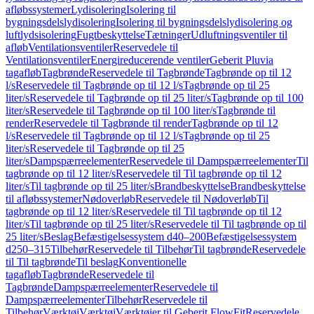
afløbssystemer
Lydisolering
Isolering til
bygningsdelslydisolering
Isolering til bygningsdelslydisolering og
luftlydsisolering
Fugtbeskyttelse
Tætninger
Udluftningsventiler til
afløb
Ventilationsventiler
Reservedele til
Ventilationsventiler
Energireducerende ventiler
Geberit Pluvia
tagafløb
Tagbrønde
Reservedele til Tagbrønde
Tagbrønde op til 12
l/s
Reservedele til Tagbrønde op til 12 l/s
Tagbrønde op til 25
liter/s
Reservedele til Tagbrønde op til 25 liter/s
Tagbrønde op til 100
liter/s
Reservedele til Tagbrønde op til 100 liter/s
Tagbrønde til
render
Reservedele til Tagbrønde til render
Tagbrønde op til 12
l/s
Reservedele til Tagbrønde op til 12 l/s
Tagbrønde op til 25
liter/s
Reservedele til Tagbrønde op til 25
liter/s
Dampspærreelementer
Reservedele til Dampspærreelementer
Til
tagbrønde op til 12 liter/s
Reservedele til Til tagbrønde op til 12
liter/s
Til tagbrønde op til 25 liter/s
Brandbeskyttelse
Brandbeskyttelse
til afløbssystemer
Nødoverløb
Reservedele til Nødoverløb
Til
tagbrønde op til 12 liter/s
Reservedele til Til tagbrønde op til 12
liter/s
Til tagbrønde op til 25 liter/s
Reservedele til Til tagbrønde op til
25 liter/s
Beslag
Befæstigelsessystem d40–200
Befæstigelsessystem
d250–315
Tilbehør
Reservedele til Tilbehør
Til tagbrønde
Reservedele
til Til tagbrønde
Til beslag
Konventionelle
tagafløb
Tagbrønde
Reservedele til
Tagbrønde
Dampspærreelementer
Reservedele til
Dampspærreelementer
Tilbehør
Reservedele til
Tilbehør
Værktøj
Værktøj
Værktøjer til Geberit FlowFit
Reservedele