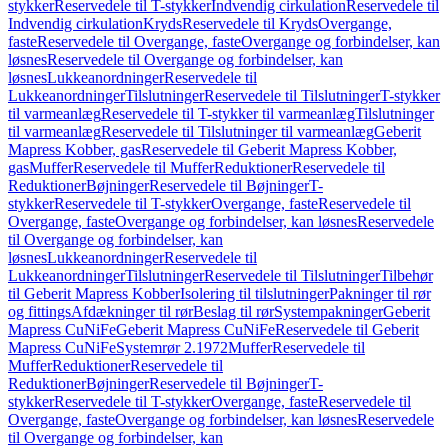
stykker
Reservedele til T-stykker
Indvendig cirkulation
Reservedele til
Indvendig cirkulation
Kryds
Reservedele til Kryds
Overgange,
faste
Reservedele til Overgange, faste
Overgange og forbindelser, kan
løsnes
Reservedele til Overgange og forbindelser, kan
løsnes
Lukkeanordninger
Reservedele til
Lukkeanordninger
Tilslutninger
Reservedele til Tilslutninger
T-stykker
til varmeanlæg
Reservedele til T-stykker til varmeanlæg
Tilslutninger
til varmeanlæg
Reservedele til Tilslutninger til varmeanlæg
Geberit
Mapress Kobber, gas
Reservedele til Geberit Mapress Kobber,
gas
Muffer
Reservedele til Muffer
Reduktioner
Reservedele til
Reduktioner
Bøjninger
Reservedele til Bøjninger
T-
stykker
Reservedele til T-stykker
Overgange, faste
Reservedele til
Overgange, faste
Overgange og forbindelser, kan løsnes
Reservedele
til Overgange og forbindelser, kan
løsnes
Lukkeanordninger
Reservedele til
Lukkeanordninger
Tilslutninger
Reservedele til Tilslutninger
Tilbehør
til Geberit Mapress Kobber
Isolering til tilslutninger
Pakninger til rør
og fittings
Afdækninger til rør
Beslag til rør
Systempakninger
Geberit
Mapress CuNiFe
Geberit Mapress CuNiFe
Reservedele til Geberit
Mapress CuNiFe
Systemrør 2.1972
Muffer
Reservedele til
Muffer
Reduktioner
Reservedele til
Reduktioner
Bøjninger
Reservedele til Bøjninger
T-
stykker
Reservedele til T-stykker
Overgange, faste
Reservedele til
Overgange, faste
Overgange og forbindelser, kan løsnes
Reservedele
til Overgange og forbindelser, kan