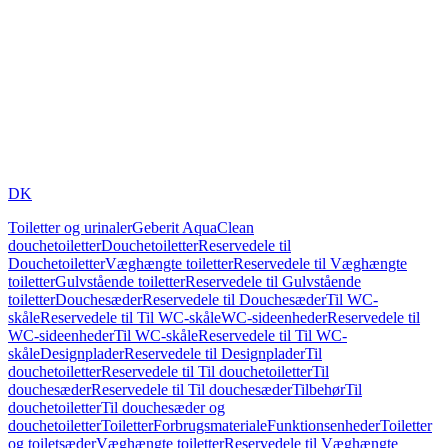
DK
Toiletter og urinaler
Geberit AquaClean
douchetoiletter
Douchetoiletter
Reservedele til
Douchetoiletter
Væghængte toiletter
Reservedele til Væghængte
toiletter
Gulvstående toiletter
Reservedele til Gulvstående
toiletter
Douchesæder
Reservedele til Douchesæder
Til WC-
skåle
Reservedele til Til WC-skåle
WC-sideenheder
Reservedele til
WC-sideenheder
Til WC-skåle
Reservedele til Til WC-
skåle
Designplader
Reservedele til Designplader
Til
douchetoiletter
Reservedele til Til douchetoiletter
Til
douchesæder
Reservedele til Til douchesæder
Tilbehør
Til
douchetoiletter
Til douchesæder og
douchetoiletter
Toiletter
Forbrugsmateriale
Funktionsenheder
Toiletter
og toiletsæder
Væghængte toiletter
Reservedele til Væghængte