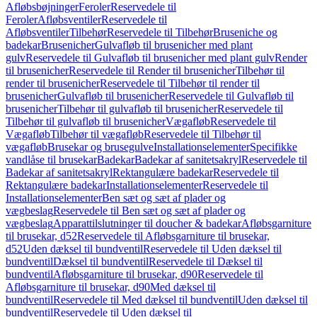
Afløbsbøjninger
Feroler
Reservedele til
Feroler
Afløbsventiler
Reservedele til
Afløbsventiler
Tilbehør
Reservedele til Tilbehør
Bruseniche og
badekar
Brusenicher
Gulvafløb til brusenicher med plant
gulv
Reservedele til Gulvafløb til brusenicher med plant gulv
Render
til brusenicher
Reservedele til Render til brusenicher
Tilbehør til
render til brusenicher
Reservedele til Tilbehør til render til
brusenicher
Gulvafløb til brusenicher
Reservedele til Gulvafløb til
brusenicher
Tilbehør til gulvafløb til brusenicher
Reservedele til
Tilbehør til gulvafløb til brusenicher
Vægafløb
Reservedele til
Vægafløb
Tilbehør til vægafløb
Reservedele til Tilbehør til
vægafløb
Brusekar og brusegulve
Installationselementer
Specifikke
vandlåse til brusekar
Badekar
Badekar af sanitetsakryl
Reservedele til
Badekar af sanitetsakryl
Rektangulære badekar
Reservedele til
Rektangulære badekar
Installationselementer
Reservedele til
Installationselementer
Ben sæt og sæt af plader og
vægbeslag
Reservedele til Ben sæt og sæt af plader og
vægbeslag
Apparattilslutninger til doucher & badekar
Afløbsgarniture
til brusekar, d52
Reservedele til Afløbsgarniture til brusekar,
d52
Uden dæksel til bundventil
Reservedele til Uden dæksel til
bundventil
Dæksel til bundventil
Reservedele til Dæksel til
bundventil
Afløbsgarniture til brusekar, d90
Reservedele til
Afløbsgarniture til brusekar, d90
Med dæksel til
bundventil
Reservedele til Med dæksel til bundventil
Uden dæksel til
bundventil
Reservedele til Uden dæksel til