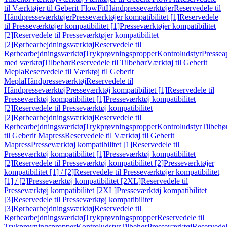
til Værktøjer til Geberit FlowFit
Håndpresseværktøjer
Reservedele til
Håndpresseværktøjer
Presseværktøjer kompatibilitet [1]
Reservedele
til Presseværktøjer kompatibilitet [1]
Presseværktøjer kompatibilitet
[2]
Reservedele til Presseværktøjer kompatibilitet
[2]
Rørbearbejdningsværktøj
Reservedele til
Rørbearbejdningsværktøj
Trykprøvningspropper
Kontroludstyr
Pressea
med værktøj
Tilbehør
Reservedele til Tilbehør
Værktøj til Geberit
Mepla
Reservedele til Værktøj til Geberit
Mepla
Håndpresseværktøj
Reservedele til
Håndpresseværktøj
Presseværktøj kompatibilitet [1]
Reservedele til
Presseværktøj kompatibilitet [1]
Presseværktøj kompatibilitet
[2]
Reservedele til Presseværktøj kompatibilitet
[2]
Rørbearbejdningsværktøj
Reservedele til
Rørbearbejdningsværktøj
Trykprøvningspropper
Kontroludstyr
Tilbehø
til Geberit Mapress
Reservedele til Værktøj til Geberit
Mapress
Presseværktøj kompatibilitet [1]
Reservedele til
Presseværktøj kompatibilitet [1]
Presseværktøj kompatibilitet
[2]
Reservedele til Presseværktøj kompatibilitet [2]
Presseværktøjer
kompatibilitet [1] / [2]
Reservedele til Presseværktøjer kompatibilitet
[1] / [2]
Presseværktøj kompatibilitet [2XL]
Reservedele til
Presseværktøj kompatibilitet [2XL]
Presseværktøj kompatibilitet
[3]
Reservedele til Presseværktøj kompatibilitet
[3]
Rørbearbejdningsværktøj
Reservedele til
Rørbearbejdningsværktøj
Trykprøvningspropper
Reservedele til
Trykprøvningspropper
Kontroludstyr
Tilbehør
Presseværktøj
Reservede