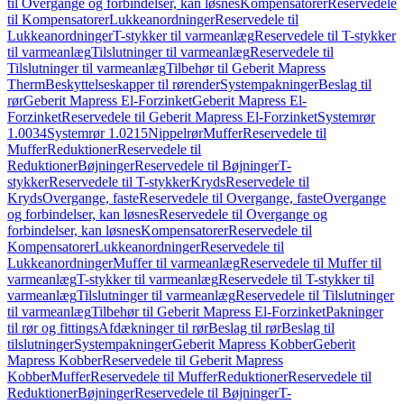
til Overgange og forbindelser, kan løsnes
Kompensatorer
Reservedele
til Kompensatorer
Lukkeanordninger
Reservedele til
Lukkeanordninger
T-stykker til varmeanlæg
Reservedele til T-stykker
til varmeanlæg
Tilslutninger til varmeanlæg
Reservedele til
Tilslutninger til varmeanlæg
Tilbehør til Geberit Mapress
Therm
Beskyttelseskapper til rørender
Systempakninger
Beslag til
rør
Geberit Mapress El-Forzinket
Geberit Mapress El-
Forzinket
Reservedele til Geberit Mapress El-Forzinket
Systemrør
1.0034
Systemrør 1.0215
Nippelrør
Muffer
Reservedele til
Muffer
Reduktioner
Reservedele til
Reduktioner
Bøjninger
Reservedele til Bøjninger
T-
stykker
Reservedele til T-stykker
Kryds
Reservedele til
Kryds
Overgange, faste
Reservedele til Overgange, faste
Overgange
og forbindelser, kan løsnes
Reservedele til Overgange og
forbindelser, kan løsnes
Kompensatorer
Reservedele til
Kompensatorer
Lukkeanordninger
Reservedele til
Lukkeanordninger
Muffer til varmeanlæg
Reservedele til Muffer til
varmeanlæg
T-stykker til varmeanlæg
Reservedele til T-stykker til
varmeanlæg
Tilslutninger til varmeanlæg
Reservedele til Tilslutninger
til varmeanlæg
Tilbehør til Geberit Mapress El-Forzinket
Pakninger
til rør og fittings
Afdækninger til rør
Beslag til rør
Beslag til
tilslutninger
Systempakninger
Geberit Mapress Kobber
Geberit
Mapress Kobber
Reservedele til Geberit Mapress
Kobber
Muffer
Reservedele til Muffer
Reduktioner
Reservedele til
Reduktioner
Bøjninger
Reservedele til Bøjninger
T-