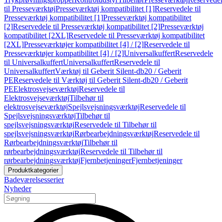
til Presseværktøj
Presseværktøj kompatibilitet [1]
Reservedele til
Presseværktøj kompatibilitet [1]
Presseværktøj kompatibilitet
[2]
Reservedele til Presseværktøj kompatibilitet [2]
Presseværktøj
kompatibilitet [2XL]
Reservedele til Presseværktøj kompatibilitet
[2XL]
Presseværktøjer kompatibilitet [4] / [2]
Reservedele til
Presseværktøjer kompatibilitet [4] / [2]
Universalkuffert
Reservedele
til Universalkuffert
Universalkuffert
Reservedele til
Universalkuffert
Værktøj til Geberit Silent-db20 / Geberit
PE
Reservedele til Værktøj til Geberit Silent-db20 / Geberit
PE
Elektrosvejseværktøj
Reservedele til
Elektrosvejseværktøj
Tilbehør til
elektrosvejseværktøj
Spejlsvejsningsværktøj
Reservedele til
Spejlsvejsningsværktøj
Tilbehør til
spejlsvejsningsværktøj
Reservedele til Tilbehør til
spejlsvejsningsværktøj
Rørbearbejdningsværktøj
Reservedele til
Rørbearbejdningsværktøj
Tilbehør til
rørbearbejdningsværktøj
Reservedele til Tilbehør til
rørbearbejdningsværktøj
Fjernbetjeninger
Fjernbetjeninger
Produktkategorier
Badeværelsesserier
Nyheder