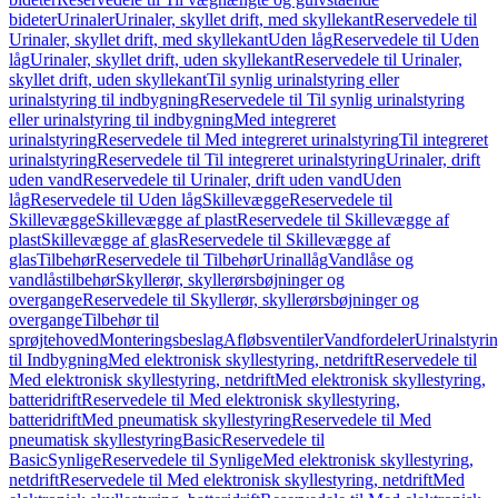
bideter
Urinaler
Urinaler, skyllet drift, med skyllekant
Reservedele til
Urinaler, skyllet drift, med skyllekant
Uden låg
Reservedele til Uden
låg
Urinaler, skyllet drift, uden skyllekant
Reservedele til Urinaler,
skyllet drift, uden skyllekant
Til synlig urinalstyring eller
urinalstyring til indbygning
Reservedele til Til synlig urinalstyring
eller urinalstyring til indbygning
Med integreret
urinalstyring
Reservedele til Med integreret urinalstyring
Til integreret
urinalstyring
Reservedele til Til integreret urinalstyring
Urinaler, drift
uden vand
Reservedele til Urinaler, drift uden vand
Uden
låg
Reservedele til Uden låg
Skillevægge
Reservedele til
Skillevægge
Skillevægge af plast
Reservedele til Skillevægge af
plast
Skillevægge af glas
Reservedele til Skillevægge af
glas
Tilbehør
Reservedele til Tilbehør
Urinallåg
Vandlåse og
vandlåstilbehør
Skyllerør, skyllerørsbøjninger og
overgange
Reservedele til Skyllerør, skyllerørsbøjninger og
overgange
Tilbehør til
sprøjtehoved
Monteringsbeslag
Afløbsventiler
Vandfordeler
Urinalstyri
til Indbygning
Med elektronisk skyllestyring, netdrift
Reservedele til
Med elektronisk skyllestyring, netdrift
Med elektronisk skyllestyring,
batteridrift
Reservedele til Med elektronisk skyllestyring,
batteridrift
Med pneumatisk skyllestyring
Reservedele til Med
pneumatisk skyllestyring
Basic
Reservedele til
Basic
Synlige
Reservedele til Synlige
Med elektronisk skyllestyring,
netdrift
Reservedele til Med elektronisk skyllestyring, netdrift
Med