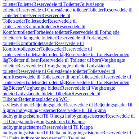
toiletter
Toiletter
Reservedele til Toiletter
Gulvstående
toiletter
Reservedele til Gulvstående toiletter
Toiletter
Reservedele til
Toiletter
Toiletsæder
Reservedele til
Toiletsæder
Toiletsæder
Reservedele til
Toiletsæder
Komforttoiletter
Reservedele til
Komforttoiletter
Forhøjede toiletter
Reservedele til Forhøjede
toiletter
Forlængede toiletter
Reservedele til Forlængede
toiletter
Komforttoiletsæder
Reservedele til
Komforttoiletsæder
Toiletsæder
Reservedele til
Toiletsæder
Toiletsæder uden låg
Reservedele til Toiletsæder uden
låg
Toiletter til børn
Reservedele til Toiletter til børn
Væghængte
toiletter
Reservedele til Væghængte toiletter
Gulvstående
toiletter
Reservedele til Gulvstående toiletter
Toiletsæder til
børn
Reservedele til Toiletsæder til børn
Toiletsæder
Reservedele til
Toiletsæder
Toiletsæder uden låg
Reservedele til Toiletsæder uden
låg
Bideter
Væghængte bideter
Reservedele til Væghængte
bideter
Gulvstående bideter
Tilbehør
Reservedele til
Tilbehør
Betjeningsplader og WC-
skyllestyringer
Betjeningsplader
Reservedele til Betjeningsplader
Til
Sigma indbygningscisterner
Reservedele til Til Sigma
indbygningscisterner
Til Omega indbygningscisterner
Reservedele til
Til Omega indbygningscisterner
Til Kappa
indbygningscisterner
Reservedele til Til Kappa
indbygningscisterner
Til Delta indbygningscisterner
Reservedele til
Til Delta indbygningscisterner
Til Twinline