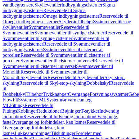
vandbegrænsere
Skylleventiler
Indbygningscisterner
Sigma
indbygningscisterner
Reservedele til Sigma
indbygningscisterner
Omega indbygningscisterner
Reservedele til
Omega indbygningscisterner
Skyllerør
Tilbehør
Svømmeventiler og
skylleventiler
Svømmeventiler
Reservedele til
Svømmeventiler
Svømmeventiler til synlige cisterner
Reservedele til
Svømmeventiler til synlige cisterner
Svømmeventiler til
indbygningscisterner
Reservedele til Svømmeventiler til
indbygningscisterner
Svømmeventiler til cisterner af
porcelæn
Reservedele til Svømmeventiler til cisterner af
porcelæn
Svømmeventiler til cisterner universel
Reservedele til
Svømmeventiler til cisterner universel
Svømmeventiler til
Monolith
Reservedele til Svømmeventiler til
Monolith
Skylleventiler
Reservedele til Skylleventiler
Skyl-stop-
skylning
Reservedele til Skyl-stop-skylning
Dobbeltskyl
Reservedele
til
Dobbeltskyl
Tilbehør
Trykknapper
Overgange
Forsyningssystemer
Geber
FlowFit
Systemrør ML
Systemrør varmeanlæg
ML
Fittings
Reservedele til
Fittings
Koblinger
Reduktioner
Bøjninger
T-stykker
Indvendig
cirkulation
Reservedele til Indvendig cirkulation
Overgange,
faste
Overgange og forbindelser, kan løsnes
Reservedele til
Overgange og forbindelser, kan
løsnes
Lukkeanordninger
Tilslutninger
Fordeler med
gevindsamling
Reservedele til Fordeler med gevindsamling
T-stykker