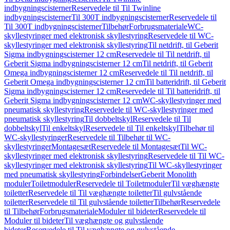
indbygningscisterner
Reservedele til Til Twinline
indbygningscisterner
Til 300T indbygningscisterner
Reservedele til
Til 300T indbygningscisterner
Tilbehør
Forbrugsmateriale
WC-
skyllestyringer med elektronisk skyllestyring
Reservedele til WC-
skyllestyringer med elektronisk skyllestyring
Til netdrift, til Geberit
Sigma indbygningscisterner 12 cm
Reservedele til Til netdrift, til
Geberit Sigma indbygningscisterner 12 cm
Til netdrift, til Geberit
Omega indbygningscisterner 12 cm
Reservedele til Til netdrift, til
Geberit Omega indbygningscisterner 12 cm
Til batteridrift, til Geberit
Sigma indbygningscisterner 12 cm
Reservedele til Til batteridrift, til
Geberit Sigma indbygningscisterner 12 cm
WC-skyllestyringer med
pneumatisk skyllestyring
Reservedele til WC-skyllestyringer med
pneumatisk skyllestyring
Til dobbeltskyl
Reservedele til Til
dobbeltskyl
Til enkeltskyl
Reservedele til Til enkeltskyl
Tilbehør til
WC-skyllestyringer
Reservedele til Tilbehør til WC-
skyllestyringer
Montagesæt
Reservedele til Montagesæt
Til WC-
skyllestyringer med elektronisk skyllestyring
Reservedele til Til WC-
skyllestyringer med elektronisk skyllestyring
Til WC-skyllestyringer
med pneumatisk skyllestyring
Forbindelser
Geberit Monolith
moduler
Toiletmoduler
Reservedele til Toiletmoduler
Til væghængte
toiletter
Reservedele til Til væghængte toiletter
Til gulvstående
toiletter
Reservedele til Til gulvstående toiletter
Tilbehør
Reservedele
til Tilbehør
Forbrugsmateriale
Moduler til bideter
Reservedele til
Moduler til bideter
Til væghængte og gulvstående
bideter
Reservedele til Til væghængte og gulvstående