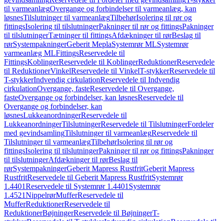
til varmeanlæg
Overgange og forbindelser til varmeanlæg, kan
løsnes
Tilslutninger til varmeanlæg
Tilbehør
Isolering til rør og
fittings
Isolering til tilslutninger
Pakninger til rør og fittings
Pakninger
til tilslutninger
Tætninger til fittings
Afdækninger til rør
Beslag til
rør
Systempakninger
Geberit Mepla
Systemrør ML
Systemrør
varmeanlæg ML
Fittings
Reservedele til
Fittings
Koblinger
Reservedele til Koblinger
Reduktioner
Reservedele
til Reduktioner
Vinkel
Reservedele til Vinkel
T-stykker
Reservedele til
T-stykker
Indvendig cirkulation
Reservedele til Indvendig
cirkulation
Overgange, faste
Reservedele til Overgange,
faste
Overgange og forbindelser, kan løsnes
Reservedele til
Overgange og forbindelser, kan
løsnes
Lukkeanordninger
Reservedele til
Lukkeanordninger
Tilslutninger
Reservedele til Tilslutninger
Fordeler
med gevindsamling
Tilslutninger til varmeanlæg
Reservedele til
Tilslutninger til varmeanlæg
Tilbehør
Isolering til rør og
fittings
Isolering til tilslutninger
Pakninger til rør og fittings
Pakninger
til tilslutninger
Afdækninger til rør
Beslag til
rør
Systempakninger
Geberit Mapress Rustfrit
Geberit Mapress
Rustfrit
Reservedele til Geberit Mapress Rustfrit
Systemrør
1.4401
Reservedele til Systemrør 1.4401
Systemrør
1.4521
Nippelrør
Muffer
Reservedele til
Muffer
Reduktioner
Reservedele til
Reduktioner
Bøjninger
Reservedele til Bøjninger
T-