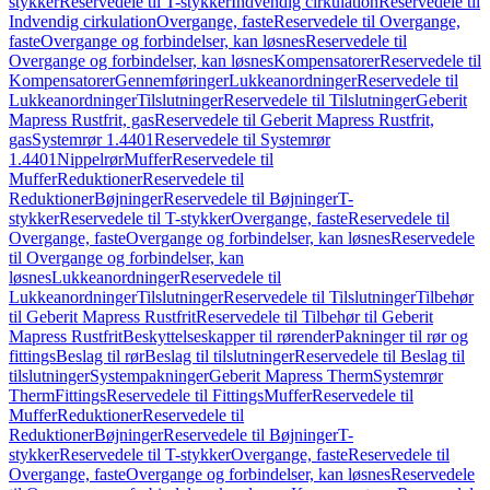
stykker
Reservedele til T-stykker
Indvendig cirkulation
Reservedele til
Indvendig cirkulation
Overgange, faste
Reservedele til Overgange,
faste
Overgange og forbindelser, kan løsnes
Reservedele til
Overgange og forbindelser, kan løsnes
Kompensatorer
Reservedele til
Kompensatorer
Gennemføringer
Lukkeanordninger
Reservedele til
Lukkeanordninger
Tilslutninger
Reservedele til Tilslutninger
Geberit
Mapress Rustfrit, gas
Reservedele til Geberit Mapress Rustfrit,
gas
Systemrør 1.4401
Reservedele til Systemrør
1.4401
Nippelrør
Muffer
Reservedele til
Muffer
Reduktioner
Reservedele til
Reduktioner
Bøjninger
Reservedele til Bøjninger
T-
stykker
Reservedele til T-stykker
Overgange, faste
Reservedele til
Overgange, faste
Overgange og forbindelser, kan løsnes
Reservedele
til Overgange og forbindelser, kan
løsnes
Lukkeanordninger
Reservedele til
Lukkeanordninger
Tilslutninger
Reservedele til Tilslutninger
Tilbehør
til Geberit Mapress Rustfrit
Reservedele til Tilbehør til Geberit
Mapress Rustfrit
Beskyttelseskapper til rørender
Pakninger til rør og
fittings
Beslag til rør
Beslag til tilslutninger
Reservedele til Beslag til
tilslutninger
Systempakninger
Geberit Mapress Therm
Systemrør
Therm
Fittings
Reservedele til Fittings
Muffer
Reservedele til
Muffer
Reduktioner
Reservedele til
Reduktioner
Bøjninger
Reservedele til Bøjninger
T-
stykker
Reservedele til T-stykker
Overgange, faste
Reservedele til
Overgange, faste
Overgange og forbindelser, kan løsnes
Reservedele