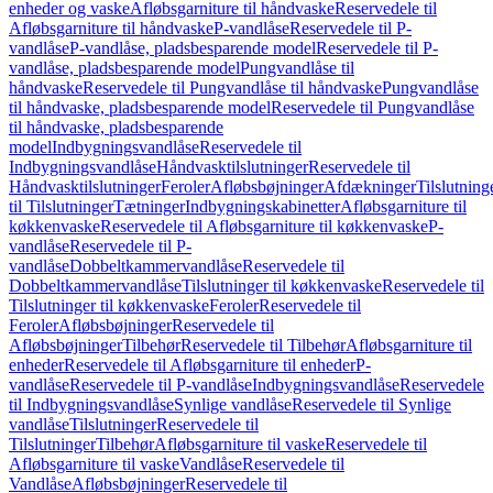
enheder og vaske
Afløbsgarniture til håndvaske
Reservedele til
Afløbsgarniture til håndvaske
P-vandlåse
Reservedele til P-
vandlåse
P-vandlåse, pladsbesparende model
Reservedele til P-
vandlåse, pladsbesparende model
Pungvandlåse til
håndvaske
Reservedele til Pungvandlåse til håndvaske
Pungvandlåse
til håndvaske, pladsbesparende model
Reservedele til Pungvandlåse
til håndvaske, pladsbesparende
model
Indbygningsvandlåse
Reservedele til
Indbygningsvandlåse
Håndvasktilslutninger
Reservedele til
Håndvasktilslutninger
Feroler
Afløbsbøjninger
Afdækninger
Tilslutning
til Tilslutninger
Tætninger
Indbygningskabinetter
Afløbsgarniture til
køkkenvaske
Reservedele til Afløbsgarniture til køkkenvaske
P-
vandlåse
Reservedele til P-
vandlåse
Dobbeltkammervandlåse
Reservedele til
Dobbeltkammervandlåse
Tilslutninger til køkkenvaske
Reservedele til
Tilslutninger til køkkenvaske
Feroler
Reservedele til
Feroler
Afløbsbøjninger
Reservedele til
Afløbsbøjninger
Tilbehør
Reservedele til Tilbehør
Afløbsgarniture til
enheder
Reservedele til Afløbsgarniture til enheder
P-
vandlåse
Reservedele til P-vandlåse
Indbygningsvandlåse
Reservedele
til Indbygningsvandlåse
Synlige vandlåse
Reservedele til Synlige
vandlåse
Tilslutninger
Reservedele til
Tilslutninger
Tilbehør
Afløbsgarniture til vaske
Reservedele til
Afløbsgarniture til vaske
Vandlåse
Reservedele til
Vandlåse
Afløbsbøjninger
Reservedele til