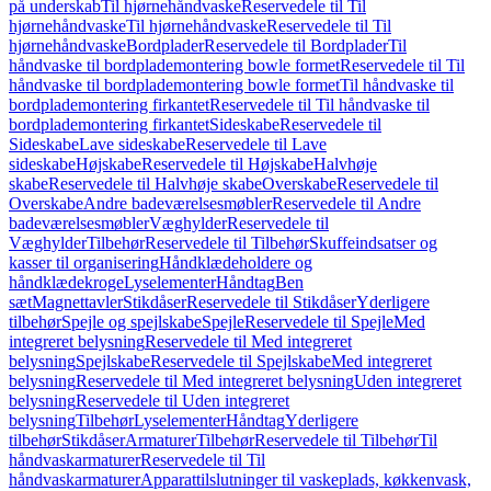
på underskab
Til hjørnehåndvaske
Reservedele til Til
hjørnehåndvaske
Til hjørnehåndvaske
Reservedele til Til
hjørnehåndvaske
Bordplader
Reservedele til Bordplader
Til
håndvaske til bordplademontering bowle formet
Reservedele til Til
håndvaske til bordplademontering bowle formet
Til håndvaske til
bordplademontering firkantet
Reservedele til Til håndvaske til
bordplademontering firkantet
Sideskabe
Reservedele til
Sideskabe
Lave sideskabe
Reservedele til Lave
sideskabe
Højskabe
Reservedele til Højskabe
Halvhøje
skabe
Reservedele til Halvhøje skabe
Overskabe
Reservedele til
Overskabe
Andre badeværelsesmøbler
Reservedele til Andre
badeværelsesmøbler
Væghylder
Reservedele til
Væghylder
Tilbehør
Reservedele til Tilbehør
Skuffeindsatser og
kasser til organisering
Håndklædeholdere og
håndklædekroge
Lyselementer
Håndtag
Ben
sæt
Magnettavler
Stikdåser
Reservedele til Stikdåser
Yderligere
tilbehør
Spejle og spejlskabe
Spejle
Reservedele til Spejle
Med
integreret belysning
Reservedele til Med integreret
belysning
Spejlskabe
Reservedele til Spejlskabe
Med integreret
belysning
Reservedele til Med integreret belysning
Uden integreret
belysning
Reservedele til Uden integreret
belysning
Tilbehør
Lyselementer
Håndtag
Yderligere
tilbehør
Stikdåser
Armaturer
Tilbehør
Reservedele til Tilbehør
Til
håndvaskarmaturer
Reservedele til Til
håndvaskarmaturer
Apparattilslutninger til vaskeplads, køkkenvask,