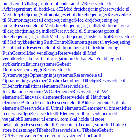
bundventil
Afløbsgarniture til badekar, d52
Reservedele til
Afløbsgarniture til badekar, d52
Med drejebetjening
Reservedele til
Med drejebetjening
Slutmontagesæt til drejebetjeninger
Reservedele
til Slutmontagesæt til drejebetjeninger
Med drejebetjening og
indløb
Reservedele til Med drejebetjening og indløb
Slutmontagesæt
til drejebetjening og indløb
Reservedele til Slutmontagesæt til
drejebetjening og indløb
Med trykbetjening PushControl
Reservedele
til Med trykbetjening PushControl
Slutmontagesæt til trykbetjening
PushControl
Reservedele til Slutmontagesæt til trykbetjening
PushControl
Med ventilkegle
Reservedele til Med
ventilkegle
Tilbehør til afløbsgarniture til badekar
Ventilkegler
T-
stykker
Installationssystemer
Geberit
Duofix
Systemvægge
Reservedele til
Systemvægge
Ophængningssystemer
Reservedele til
Ophængningssystemer
Gipsbeklædninger
Tilbehør
Reservedele til
Tilbehør
Installationselementer
Reservedele til
Installationselementer
WC-elementer
Reservedele til WC-
elementer
Håndvask-elementer
Reservedele til Håndvask-
elementer
Bidet-elementer
Reservedele til Bidet-elementer
Urinal-
elementer
Reservedele til Urinal-elementer
Elementer til brusenicher
med vægafløb
Reservedele til Elementer til brusenicher med
vægafløb
Elementer til emner, som skal holde til store
belastninger
Reservedele til Elementer til emner, som skal holde til
store belastninger
Tilbehør
Reservedele til Tilbehør
Geberit
GIS
Systemvægge
Ophængningssystemer
Tilbehør til