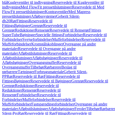
blå
Kugleventiler til indbygning
Reservedele til Kugleventiler til
indbygning
Med FlowFit pressetilslutninger
Reservedele til Med
FlowFit pressetilslutninger
Kontraventiler
Med Mapress
pressetilslutninger
Afløbssystemer
Geberit Silent-
db20
Rør
Fittings
Reservedele til
Fittings
Bøjninger
Grenrør
Reservedele til
Grenrør
Reduktioner
Renserør
Reservedele til Renserør
Fittings
SuperTube
Bøjninger
Specielle fittings
Forbindelser
Reservedele til
Forbindelser
Svejseforbindelser
Muffeforbindelser
Reservedele til
Muffeforbindelser
Kromstålskoblinger
Overgange på andre
materialer
Reservedele til Overgange på andre
materialer
Afløbstilslutninger
Reservedele til
Afløbstilslutninger
Afløbsbøjninger
Reservedele til
Afløbsbøjninger
Overgangsmuffer
Reservedele til
Overgangsmuffer
Tilbehør
Rørbærere
Beslag til
rørbærere
Tætninger
Forbrugsmateriale
Geberit Silent-
PP
Rør
Reservedele til Rør
Fittings
Reservedele til
Fittings
Bøjninger
Reservedele til Bøjninger
Grenrør
Reservedele til
Grenrør
Reduktioner
Reservedele til
Reduktioner
Renserør
Reservedele til
Renserør
Forbindelser
Reservedele til
Forbindelser
Muffeforbindelser
Reservedele til
Muffeforbindelser
Fastspændingsforbindelser
Overgange på andre
materialer
Afløbstilslutninger
Afløbsbøjninger
Feroler
Tilbehør
Rørbærer
Silent-Pro
Rør
Reservedele til Rør
Fittings
Reservedele til