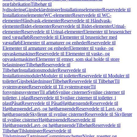
præfabrikation
Tilbehør til
lydisolering
Gipsbeklædninger
Installationselementer
Reservedele til
Installationselementer
WC-elementer
Reservedele til WC-
elementer
Håndvask-elementer
Reservedele til Håndvask-
elementer
Bidet-elementer
Reservedele til Bidet-elementer
Urinal-
elementer
Reservedele til Urinal-elementer
Elementer til brusenicher
med vægafløb
Reservedele til Elementer til brusenicher med
vægafløb
Elementer til armaturer og enheder
Reservedele til
Elementer til armaturer og enheder
Elementer til vaske- og
opvaskemaskiner
Reservedele til Elementer til vaske- og
opvaskemaskiner
Elementer til emner, som skal holde til store
belastninger
Tilbehør
Reservedele til
Tilbehør
Installationsmoduler
Reservedele til
Installationsmoduler
Moduler til toiletter
Reservedele til Moduler til
toiletter
Gipsbeklædninger
Tilbehør
Reservedele til Tilbehør
Til
systemvægge
Reservedele til Til systemvægge
Til
forsyningssystemer
Til afløb
Synlige cisterner
Synlige cisterner til
toiletter, i plast
Reservedele til Synlige cisterner til toiletter, i
plast
Påsat
Reservedele til Påsat
Højthængende
Reservedele til
Højthængende
Lavt- og højthængende
Reservedele til Lavt- og
højthængende
Skyllerør til synlige cisterner
Reservedele til Skyllerør
til synlige cisterner
Højthængende
Reservedele til
Højthængende
Lavt- og højthængende
Tilbehør
Reservedele til
Tilbehør
Tilslutninger
Reservedele til
Tilslutninger
Tætninger
Gummimanchetter
Nipler, rosetter og