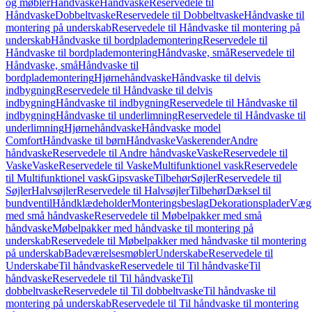
og møbler
Håndvaske
Håndvaske
Reservedele til
Håndvaske
Dobbeltvaske
Reservedele til Dobbeltvaske
Håndvaske til
montering på underskab
Reservedele til Håndvaske til montering på
underskab
Håndvaske til bordplademontering
Reservedele til
Håndvaske til bordplademontering
Håndvaske, små
Reservedele til
Håndvaske, små
Håndvaske til
bordplademontering
Hjørnehåndvaske
Håndvaske til delvis
indbygning
Reservedele til Håndvaske til delvis
indbygning
Håndvaske til indbygning
Reservedele til Håndvaske til
indbygning
Håndvaske til underlimning
Reservedele til Håndvaske til
underlimning
Hjørnehåndvaske
Håndvaske model
Comfort
Håndvaske til børn
Håndvaske
Vaskerender
Andre
håndvaske
Reservedele til Andre håndvaske
Vaske
Reservedele til
Vaske
Vaske
Reservedele til Vaske
Multifunktionel vask
Reservedele
til Multifunktionel vask
Gipsvaske
Tilbehør
Søjler
Reservedele til
Søjler
Halvsøjler
Reservedele til Halvsøjler
Tilbehør
Dæksel til
bundventil
Håndklædeholder
Monteringsbeslag
Dekorationsplader
Vægh
med små håndvaske
Reservedele til Møbelpakker med små
håndvaske
Møbelpakker med håndvaske til montering på
underskab
Reservedele til Møbelpakker med håndvaske til montering
på underskab
Badeværelsesmøbler
Underskabe
Reservedele til
Underskabe
Til håndvaske
Reservedele til Til håndvaske
Til
håndvaske
Reservedele til Til håndvaske
Til
dobbeltvaske
Reservedele til Til dobbeltvaske
Til håndvaske til
montering på underskab
Reservedele til Til håndvaske til montering