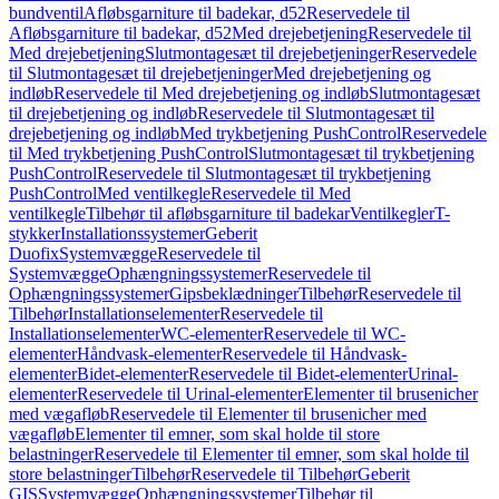
bundventil
Afløbsgarniture til badekar, d52
Reservedele til
Afløbsgarniture til badekar, d52
Med drejebetjening
Reservedele til
Med drejebetjening
Slutmontagesæt til drejebetjeninger
Reservedele
til Slutmontagesæt til drejebetjeninger
Med drejebetjening og
indløb
Reservedele til Med drejebetjening og indløb
Slutmontagesæt
til drejebetjening og indløb
Reservedele til Slutmontagesæt til
drejebetjening og indløb
Med trykbetjening PushControl
Reservedele
til Med trykbetjening PushControl
Slutmontagesæt til trykbetjening
PushControl
Reservedele til Slutmontagesæt til trykbetjening
PushControl
Med ventilkegle
Reservedele til Med
ventilkegle
Tilbehør til afløbsgarniture til badekar
Ventilkegler
T-
stykker
Installationssystemer
Geberit
Duofix
Systemvægge
Reservedele til
Systemvægge
Ophængningssystemer
Reservedele til
Ophængningssystemer
Gipsbeklædninger
Tilbehør
Reservedele til
Tilbehør
Installationselementer
Reservedele til
Installationselementer
WC-elementer
Reservedele til WC-
elementer
Håndvask-elementer
Reservedele til Håndvask-
elementer
Bidet-elementer
Reservedele til Bidet-elementer
Urinal-
elementer
Reservedele til Urinal-elementer
Elementer til brusenicher
med vægafløb
Reservedele til Elementer til brusenicher med
vægafløb
Elementer til emner, som skal holde til store
belastninger
Reservedele til Elementer til emner, som skal holde til
store belastninger
Tilbehør
Reservedele til Tilbehør
Geberit
GIS
Systemvægge
Ophængningssystemer
Tilbehør til