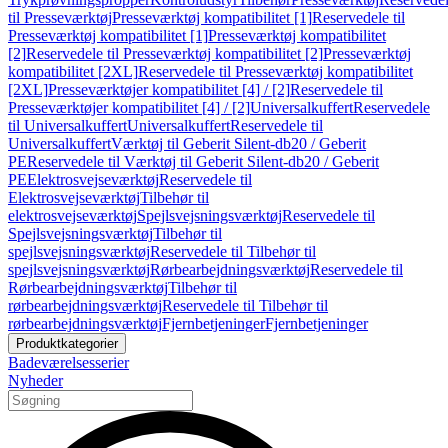
til Presseværktøj
Presseværktøj kompatibilitet [1]
Reservedele til
Presseværktøj kompatibilitet [1]
Presseværktøj kompatibilitet
[2]
Reservedele til Presseværktøj kompatibilitet [2]
Presseværktøj
kompatibilitet [2XL]
Reservedele til Presseværktøj kompatibilitet
[2XL]
Presseværktøjer kompatibilitet [4] / [2]
Reservedele til
Presseværktøjer kompatibilitet [4] / [2]
Universalkuffert
Reservedele
til Universalkuffert
Universalkuffert
Reservedele til
Universalkuffert
Værktøj til Geberit Silent-db20 / Geberit
PE
Reservedele til Værktøj til Geberit Silent-db20 / Geberit
PE
Elektrosvejseværktøj
Reservedele til
Elektrosvejseværktøj
Tilbehør til
elektrosvejseværktøj
Spejlsvejsningsværktøj
Reservedele til
Spejlsvejsningsværktøj
Tilbehør til
spejlsvejsningsværktøj
Reservedele til Tilbehør til
spejlsvejsningsværktøj
Rørbearbejdningsværktøj
Reservedele til
Rørbearbejdningsværktøj
Tilbehør til
rørbearbejdningsværktøj
Reservedele til Tilbehør til
rørbearbejdningsværktøj
Fjernbetjeninger
Fjernbetjeninger
Produktkategorier
Badeværelsesserier
Nyheder