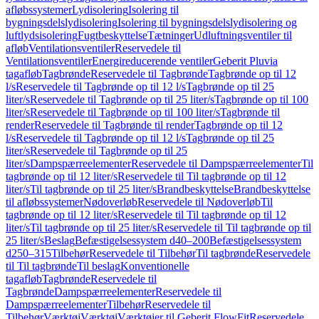
afløbssystemer
Lydisolering
Isolering til
bygningsdelslydisolering
Isolering til bygningsdelslydisolering og
luftlydsisolering
Fugtbeskyttelse
Tætninger
Udluftningsventiler til
afløb
Ventilationsventiler
Reservedele til
Ventilationsventiler
Energireducerende ventiler
Geberit Pluvia
tagafløb
Tagbrønde
Reservedele til Tagbrønde
Tagbrønde op til 12
l/s
Reservedele til Tagbrønde op til 12 l/s
Tagbrønde op til 25
liter/s
Reservedele til Tagbrønde op til 25 liter/s
Tagbrønde op til 100
liter/s
Reservedele til Tagbrønde op til 100 liter/s
Tagbrønde til
render
Reservedele til Tagbrønde til render
Tagbrønde op til 12
l/s
Reservedele til Tagbrønde op til 12 l/s
Tagbrønde op til 25
liter/s
Reservedele til Tagbrønde op til 25
liter/s
Dampspærreelementer
Reservedele til Dampspærreelementer
Til
tagbrønde op til 12 liter/s
Reservedele til Til tagbrønde op til 12
liter/s
Til tagbrønde op til 25 liter/s
Brandbeskyttelse
Brandbeskyttelse
til afløbssystemer
Nødoverløb
Reservedele til Nødoverløb
Til
tagbrønde op til 12 liter/s
Reservedele til Til tagbrønde op til 12
liter/s
Til tagbrønde op til 25 liter/s
Reservedele til Til tagbrønde op til
25 liter/s
Beslag
Befæstigelsessystem d40–200
Befæstigelsessystem
d250–315
Tilbehør
Reservedele til Tilbehør
Til tagbrønde
Reservedele
til Til tagbrønde
Til beslag
Konventionelle
tagafløb
Tagbrønde
Reservedele til
Tagbrønde
Dampspærreelementer
Reservedele til
Dampspærreelementer
Tilbehør
Reservedele til
Tilbehør
Værktøj
Værktøj
Værktøjer til Geberit FlowFit
Reservedele