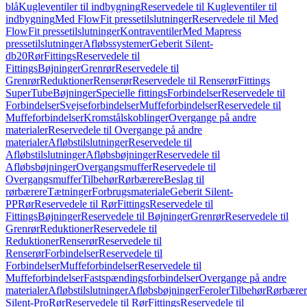
blå
Kugleventiler til indbygning
Reservedele til Kugleventiler til
indbygning
Med FlowFit pressetilslutninger
Reservedele til Med
FlowFit pressetilslutninger
Kontraventiler
Med Mapress
pressetilslutninger
Afløbssystemer
Geberit Silent-
db20
Rør
Fittings
Reservedele til
Fittings
Bøjninger
Grenrør
Reservedele til
Grenrør
Reduktioner
Renserør
Reservedele til Renserør
Fittings
SuperTube
Bøjninger
Specielle fittings
Forbindelser
Reservedele til
Forbindelser
Svejseforbindelser
Muffeforbindelser
Reservedele til
Muffeforbindelser
Kromstålskoblinger
Overgange på andre
materialer
Reservedele til Overgange på andre
materialer
Afløbstilslutninger
Reservedele til
Afløbstilslutninger
Afløbsbøjninger
Reservedele til
Afløbsbøjninger
Overgangsmuffer
Reservedele til
Overgangsmuffer
Tilbehør
Rørbærere
Beslag til
rørbærere
Tætninger
Forbrugsmateriale
Geberit Silent-
PP
Rør
Reservedele til Rør
Fittings
Reservedele til
Fittings
Bøjninger
Reservedele til Bøjninger
Grenrør
Reservedele til
Grenrør
Reduktioner
Reservedele til
Reduktioner
Renserør
Reservedele til
Renserør
Forbindelser
Reservedele til
Forbindelser
Muffeforbindelser
Reservedele til
Muffeforbindelser
Fastspændingsforbindelser
Overgange på andre
materialer
Afløbstilslutninger
Afløbsbøjninger
Feroler
Tilbehør
Rørbærer
Silent-Pro
Rør
Reservedele til Rør
Fittings
Reservedele til