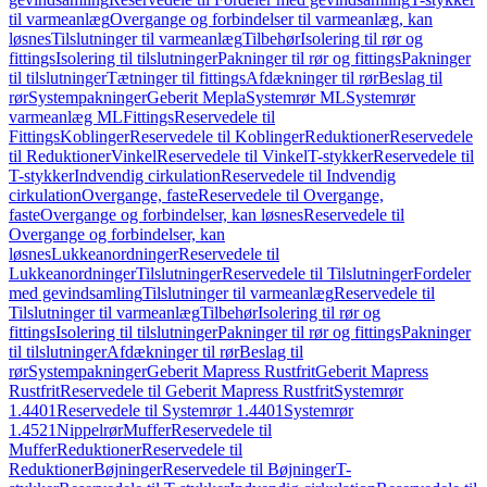
til varmeanlæg
Overgange og forbindelser til varmeanlæg, kan
løsnes
Tilslutninger til varmeanlæg
Tilbehør
Isolering til rør og
fittings
Isolering til tilslutninger
Pakninger til rør og fittings
Pakninger
til tilslutninger
Tætninger til fittings
Afdækninger til rør
Beslag til
rør
Systempakninger
Geberit Mepla
Systemrør ML
Systemrør
varmeanlæg ML
Fittings
Reservedele til
Fittings
Koblinger
Reservedele til Koblinger
Reduktioner
Reservedele
til Reduktioner
Vinkel
Reservedele til Vinkel
T-stykker
Reservedele til
T-stykker
Indvendig cirkulation
Reservedele til Indvendig
cirkulation
Overgange, faste
Reservedele til Overgange,
faste
Overgange og forbindelser, kan løsnes
Reservedele til
Overgange og forbindelser, kan
løsnes
Lukkeanordninger
Reservedele til
Lukkeanordninger
Tilslutninger
Reservedele til Tilslutninger
Fordeler
med gevindsamling
Tilslutninger til varmeanlæg
Reservedele til
Tilslutninger til varmeanlæg
Tilbehør
Isolering til rør og
fittings
Isolering til tilslutninger
Pakninger til rør og fittings
Pakninger
til tilslutninger
Afdækninger til rør
Beslag til
rør
Systempakninger
Geberit Mapress Rustfrit
Geberit Mapress
Rustfrit
Reservedele til Geberit Mapress Rustfrit
Systemrør
1.4401
Reservedele til Systemrør 1.4401
Systemrør
1.4521
Nippelrør
Muffer
Reservedele til
Muffer
Reduktioner
Reservedele til
Reduktioner
Bøjninger
Reservedele til Bøjninger
T-