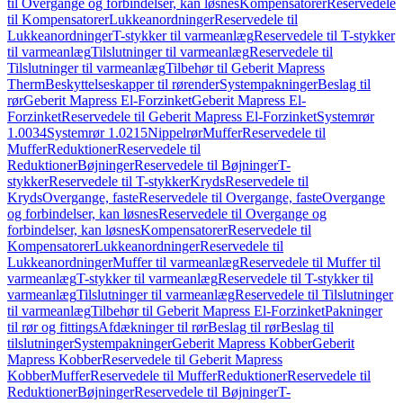
til Overgange og forbindelser, kan løsnes
Kompensatorer
Reservedele
til Kompensatorer
Lukkeanordninger
Reservedele til
Lukkeanordninger
T-stykker til varmeanlæg
Reservedele til T-stykker
til varmeanlæg
Tilslutninger til varmeanlæg
Reservedele til
Tilslutninger til varmeanlæg
Tilbehør til Geberit Mapress
Therm
Beskyttelseskapper til rørender
Systempakninger
Beslag til
rør
Geberit Mapress El-Forzinket
Geberit Mapress El-
Forzinket
Reservedele til Geberit Mapress El-Forzinket
Systemrør
1.0034
Systemrør 1.0215
Nippelrør
Muffer
Reservedele til
Muffer
Reduktioner
Reservedele til
Reduktioner
Bøjninger
Reservedele til Bøjninger
T-
stykker
Reservedele til T-stykker
Kryds
Reservedele til
Kryds
Overgange, faste
Reservedele til Overgange, faste
Overgange
og forbindelser, kan løsnes
Reservedele til Overgange og
forbindelser, kan løsnes
Kompensatorer
Reservedele til
Kompensatorer
Lukkeanordninger
Reservedele til
Lukkeanordninger
Muffer til varmeanlæg
Reservedele til Muffer til
varmeanlæg
T-stykker til varmeanlæg
Reservedele til T-stykker til
varmeanlæg
Tilslutninger til varmeanlæg
Reservedele til Tilslutninger
til varmeanlæg
Tilbehør til Geberit Mapress El-Forzinket
Pakninger
til rør og fittings
Afdækninger til rør
Beslag til rør
Beslag til
tilslutninger
Systempakninger
Geberit Mapress Kobber
Geberit
Mapress Kobber
Reservedele til Geberit Mapress
Kobber
Muffer
Reservedele til Muffer
Reduktioner
Reservedele til
Reduktioner
Bøjninger
Reservedele til Bøjninger
T-