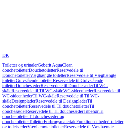
DK
Toiletter og urinaler
Geberit AquaClean
douchetoiletter
Douchetoiletter
Reservedele til
Douchetoiletter
Væghængte toiletter
Reservedele til Væghængte
toiletter
Gulvstående toiletter
Reservedele til Gulvstående
toiletter
Douchesæder
Reservedele til Douchesæder
Til WC-
skåle
Reservedele til Til WC-skåle
WC-sideenheder
Reservedele til
WC-sideenheder
Til WC-skåle
Reservedele til Til WC-
skåle
Designplader
Reservedele til Designplader
Til
douchetoiletter
Reservedele til Til douchetoiletter
Til
douchesæder
Reservedele til Til douchesæder
Tilbehør
Til
douchetoiletter
Til douchesæder og
douchetoiletter
Toiletter
Forbrugsmateriale
Funktionsenheder
Toiletter
og toiletsæder
Væghængte toiletter
Reservedele til Væghængte