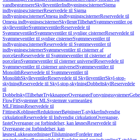
vandbegrænsere
Skylleventiler
Indbygningscisterner
Sigma
indbygningscisterner
Reservedele til Sigma
indbygningscisterner
Omega indbygningscisterner
Reservedele til
Omega indbygningscisterner
Skyllerør
Tilbehør
Svømmeventiler og
skylleventiler
Svømmeventiler
Reservedele til
Svømmeventiler
Svømmeventiler til synlige cisterner
Reservedele til
Svømmeventiler til synlige cisterner
Svømmeventiler til
indbygningscisterner
Reservedele til Svømmeventiler til
indbygningscisterner
Svømmeventiler til cisterner af
porcelæn
Reservedele til Svømmeventiler til cisterner af
porcelæn
Svømmeventiler til cisterner universel
Reservedele til
Svømmeventiler til cisterner universel
Svømmeventiler til
Monolith
Reservedele til Svømmeventiler til
Monolith
Skylleventiler
Reservedele til Skylleventiler
Skyl-stop-
skylning
Reservedele til Skyl-stop-skylning
Dobbeltskyl
Reservedele
til
Dobbeltskyl
Tilbehør
Trykknapper
Overgange
Forsyningssystemer
Geber
FlowFit
Systemrør ML
Systemrør varmeanlæg
ML
Fittings
Reservedele til
Fittings
Koblinger
Reduktioner
Bøjninger
T-stykker
Indvendig
cirkulation
Reservedele til Indvendig cirkulation
Overgange,
faste
Overgange og forbindelser, kan løsnes
Reservedele til
Overgange og forbindelser, kan
løsnes
Lukkeanordninger
Tilslutninger
Fordeler med
gevindsamling
Reservedele til Fordeler med gevindsamling
T-stykker