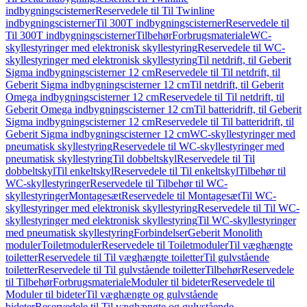
indbygningscisterner
Reservedele til Til Twinline
indbygningscisterner
Til 300T indbygningscisterner
Reservedele til
Til 300T indbygningscisterner
Tilbehør
Forbrugsmateriale
WC-
skyllestyringer med elektronisk skyllestyring
Reservedele til WC-
skyllestyringer med elektronisk skyllestyring
Til netdrift, til Geberit
Sigma indbygningscisterner 12 cm
Reservedele til Til netdrift, til
Geberit Sigma indbygningscisterner 12 cm
Til netdrift, til Geberit
Omega indbygningscisterner 12 cm
Reservedele til Til netdrift, til
Geberit Omega indbygningscisterner 12 cm
Til batteridrift, til Geberit
Sigma indbygningscisterner 12 cm
Reservedele til Til batteridrift, til
Geberit Sigma indbygningscisterner 12 cm
WC-skyllestyringer med
pneumatisk skyllestyring
Reservedele til WC-skyllestyringer med
pneumatisk skyllestyring
Til dobbeltskyl
Reservedele til Til
dobbeltskyl
Til enkeltskyl
Reservedele til Til enkeltskyl
Tilbehør til
WC-skyllestyringer
Reservedele til Tilbehør til WC-
skyllestyringer
Montagesæt
Reservedele til Montagesæt
Til WC-
skyllestyringer med elektronisk skyllestyring
Reservedele til Til WC-
skyllestyringer med elektronisk skyllestyring
Til WC-skyllestyringer
med pneumatisk skyllestyring
Forbindelser
Geberit Monolith
moduler
Toiletmoduler
Reservedele til Toiletmoduler
Til væghængte
toiletter
Reservedele til Til væghængte toiletter
Til gulvstående
toiletter
Reservedele til Til gulvstående toiletter
Tilbehør
Reservedele
til Tilbehør
Forbrugsmateriale
Moduler til bideter
Reservedele til
Moduler til bideter
Til væghængte og gulvstående
bideter
Reservedele til Til væghængte og gulvstående