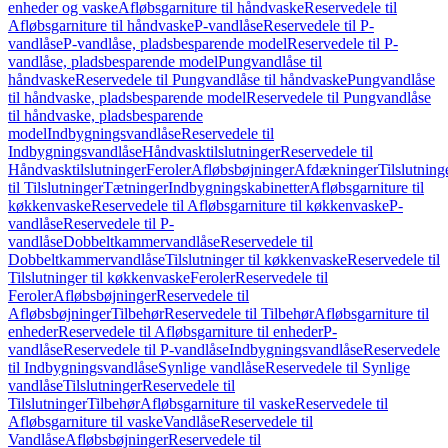
enheder og vaske
Afløbsgarniture til håndvaske
Reservedele til
Afløbsgarniture til håndvaske
P-vandlåse
Reservedele til P-
vandlåse
P-vandlåse, pladsbesparende model
Reservedele til P-
vandlåse, pladsbesparende model
Pungvandlåse til
håndvaske
Reservedele til Pungvandlåse til håndvaske
Pungvandlåse
til håndvaske, pladsbesparende model
Reservedele til Pungvandlåse
til håndvaske, pladsbesparende
model
Indbygningsvandlåse
Reservedele til
Indbygningsvandlåse
Håndvasktilslutninger
Reservedele til
Håndvasktilslutninger
Feroler
Afløbsbøjninger
Afdækninger
Tilslutning
til Tilslutninger
Tætninger
Indbygningskabinetter
Afløbsgarniture til
køkkenvaske
Reservedele til Afløbsgarniture til køkkenvaske
P-
vandlåse
Reservedele til P-
vandlåse
Dobbeltkammervandlåse
Reservedele til
Dobbeltkammervandlåse
Tilslutninger til køkkenvaske
Reservedele til
Tilslutninger til køkkenvaske
Feroler
Reservedele til
Feroler
Afløbsbøjninger
Reservedele til
Afløbsbøjninger
Tilbehør
Reservedele til Tilbehør
Afløbsgarniture til
enheder
Reservedele til Afløbsgarniture til enheder
P-
vandlåse
Reservedele til P-vandlåse
Indbygningsvandlåse
Reservedele
til Indbygningsvandlåse
Synlige vandlåse
Reservedele til Synlige
vandlåse
Tilslutninger
Reservedele til
Tilslutninger
Tilbehør
Afløbsgarniture til vaske
Reservedele til
Afløbsgarniture til vaske
Vandlåse
Reservedele til
Vandlåse
Afløbsbøjninger
Reservedele til