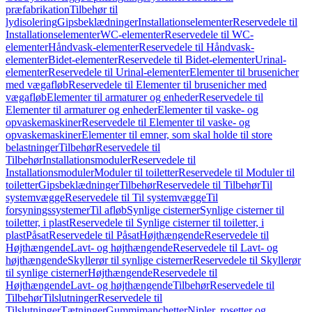
præfabrikation
Tilbehør til
lydisolering
Gipsbeklædninger
Installationselementer
Reservedele til
Installationselementer
WC-elementer
Reservedele til WC-
elementer
Håndvask-elementer
Reservedele til Håndvask-
elementer
Bidet-elementer
Reservedele til Bidet-elementer
Urinal-
elementer
Reservedele til Urinal-elementer
Elementer til brusenicher
med vægafløb
Reservedele til Elementer til brusenicher med
vægafløb
Elementer til armaturer og enheder
Reservedele til
Elementer til armaturer og enheder
Elementer til vaske- og
opvaskemaskiner
Reservedele til Elementer til vaske- og
opvaskemaskiner
Elementer til emner, som skal holde til store
belastninger
Tilbehør
Reservedele til
Tilbehør
Installationsmoduler
Reservedele til
Installationsmoduler
Moduler til toiletter
Reservedele til Moduler til
toiletter
Gipsbeklædninger
Tilbehør
Reservedele til Tilbehør
Til
systemvægge
Reservedele til Til systemvægge
Til
forsyningssystemer
Til afløb
Synlige cisterner
Synlige cisterner til
toiletter, i plast
Reservedele til Synlige cisterner til toiletter, i
plast
Påsat
Reservedele til Påsat
Højthængende
Reservedele til
Højthængende
Lavt- og højthængende
Reservedele til Lavt- og
højthængende
Skyllerør til synlige cisterner
Reservedele til Skyllerør
til synlige cisterner
Højthængende
Reservedele til
Højthængende
Lavt- og højthængende
Tilbehør
Reservedele til
Tilbehør
Tilslutninger
Reservedele til
Tilslutninger
Tætninger
Gummimanchetter
Nipler, rosetter og