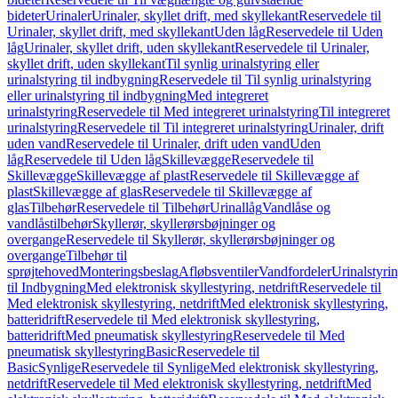
bideter
Urinaler
Urinaler, skyllet drift, med skyllekant
Reservedele til
Urinaler, skyllet drift, med skyllekant
Uden låg
Reservedele til Uden
låg
Urinaler, skyllet drift, uden skyllekant
Reservedele til Urinaler,
skyllet drift, uden skyllekant
Til synlig urinalstyring eller
urinalstyring til indbygning
Reservedele til Til synlig urinalstyring
eller urinalstyring til indbygning
Med integreret
urinalstyring
Reservedele til Med integreret urinalstyring
Til integreret
urinalstyring
Reservedele til Til integreret urinalstyring
Urinaler, drift
uden vand
Reservedele til Urinaler, drift uden vand
Uden
låg
Reservedele til Uden låg
Skillevægge
Reservedele til
Skillevægge
Skillevægge af plast
Reservedele til Skillevægge af
plast
Skillevægge af glas
Reservedele til Skillevægge af
glas
Tilbehør
Reservedele til Tilbehør
Urinallåg
Vandlåse og
vandlåstilbehør
Skyllerør, skyllerørsbøjninger og
overgange
Reservedele til Skyllerør, skyllerørsbøjninger og
overgange
Tilbehør til
sprøjtehoved
Monteringsbeslag
Afløbsventiler
Vandfordeler
Urinalstyri
til Indbygning
Med elektronisk skyllestyring, netdrift
Reservedele til
Med elektronisk skyllestyring, netdrift
Med elektronisk skyllestyring,
batteridrift
Reservedele til Med elektronisk skyllestyring,
batteridrift
Med pneumatisk skyllestyring
Reservedele til Med
pneumatisk skyllestyring
Basic
Reservedele til
Basic
Synlige
Reservedele til Synlige
Med elektronisk skyllestyring,
netdrift
Reservedele til Med elektronisk skyllestyring, netdrift
Med