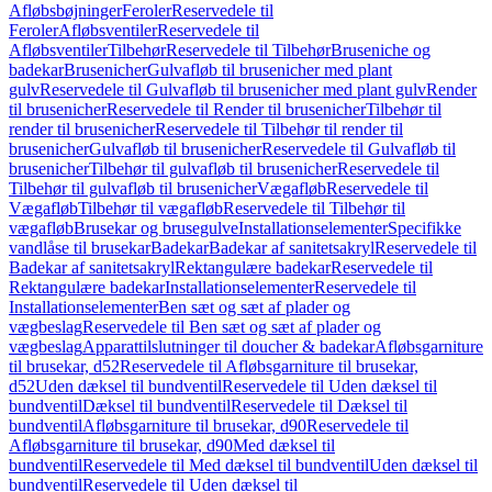
Afløbsbøjninger
Feroler
Reservedele til
Feroler
Afløbsventiler
Reservedele til
Afløbsventiler
Tilbehør
Reservedele til Tilbehør
Bruseniche og
badekar
Brusenicher
Gulvafløb til brusenicher med plant
gulv
Reservedele til Gulvafløb til brusenicher med plant gulv
Render
til brusenicher
Reservedele til Render til brusenicher
Tilbehør til
render til brusenicher
Reservedele til Tilbehør til render til
brusenicher
Gulvafløb til brusenicher
Reservedele til Gulvafløb til
brusenicher
Tilbehør til gulvafløb til brusenicher
Reservedele til
Tilbehør til gulvafløb til brusenicher
Vægafløb
Reservedele til
Vægafløb
Tilbehør til vægafløb
Reservedele til Tilbehør til
vægafløb
Brusekar og brusegulve
Installationselementer
Specifikke
vandlåse til brusekar
Badekar
Badekar af sanitetsakryl
Reservedele til
Badekar af sanitetsakryl
Rektangulære badekar
Reservedele til
Rektangulære badekar
Installationselementer
Reservedele til
Installationselementer
Ben sæt og sæt af plader og
vægbeslag
Reservedele til Ben sæt og sæt af plader og
vægbeslag
Apparattilslutninger til doucher & badekar
Afløbsgarniture
til brusekar, d52
Reservedele til Afløbsgarniture til brusekar,
d52
Uden dæksel til bundventil
Reservedele til Uden dæksel til
bundventil
Dæksel til bundventil
Reservedele til Dæksel til
bundventil
Afløbsgarniture til brusekar, d90
Reservedele til
Afløbsgarniture til brusekar, d90
Med dæksel til
bundventil
Reservedele til Med dæksel til bundventil
Uden dæksel til
bundventil
Reservedele til Uden dæksel til