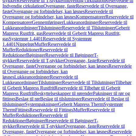
stykker
Reservedele til T-stykker
Indvendig cirkulation
Reservedele til
Indvendig cirkulation
Overgange, faste
Reservedele til Overgange,
faste
Overgange og forbindelser, kan løsnes
Reservedele til
Overgange og forbindelser, kan løsnes
Kompensatorer
Reservedele til
Kompensatorer
Gennemføringer
Lukkeanordninger
Reservedele til
Lukkeanordninger
Tilslutninger
Reservedele til Tilslutninger
Geberit
Mapress Rustfrit, gas
Reservedele til Geberit Mapress Rustfrit,
gas
Systemrør 1.4401
Reservedele til Systemrør
1.4401
Nippelrør
Muffer
Reservedele til
Muffer
Reduktioner
Reservedele til
Reduktioner
Bøjninger
Reservedele til Bøjninger
T-
stykker
Reservedele til T-stykker
Overgange, faste
Reservedele til
Overgange, faste
Overgange og forbindelser, kan løsnes
Reservedele
til Overgange og forbindelser, kan
løsnes
Lukkeanordninger
Reservedele til
Lukkeanordninger
Tilslutninger
Reservedele til Tilslutninger
Tilbehør
til Geberit Mapress Rustfrit
Reservedele til Tilbehør til Geberit
Mapress Rustfrit
Beskyttelseskapper til rørender
Pakninger til rør og
fittings
Beslag til rør
Beslag til tilslutninger
Reservedele til Beslag til
tilslutninger
Systempakninger
Geberit Mapress Therm
Systemrør
Therm
Fittings
Reservedele til Fittings
Muffer
Reservedele til
Muffer
Reduktioner
Reservedele til
Reduktioner
Bøjninger
Reservedele til Bøjninger
T-
stykker
Reservedele til T-stykker
Overgange, faste
Reservedele til
Overgange, faste
Overgange og forbindelser, kan løsnes
Reservedele