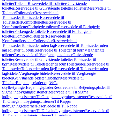
toiletter
Toiletter
Reservedele til Toiletter
Gulvstående
toiletter
Reservedele til Gulvstående toiletter
Toiletter
Reservedele til
Toiletter
Toiletsæder
Reservedele til
Toiletsæder
Toiletsæder
Reservedele til
Toiletsæder
Komforttoiletter
Reservedele til
Komforttoiletter
Forhøjede toiletter
Reservedele til Forhøjede
toiletter
Forlængede toiletter
Reservedele til Forlængede
toiletter
Komforttoiletsæder
Reservedele til
Komforttoiletsæder
Toiletsæder
Reservedele til
Toiletsæder
Toiletsæder uden låg
Reservedele til Toiletsæder uden
låg
Toiletter til børn
Reservedele til Toiletter til børn
Væghængte
toiletter
Reservedele til Væghængte toiletter
Gulvstående
toiletter
Reservedele til Gulvstående toiletter
Toiletsæder til
børn
Reservedele til Toiletsæder til børn
Toiletsæder
Reservedele til
Toiletsæder
Toiletsæder uden låg
Reservedele til Toiletsæder uden
låg
Bideter
Væghængte bideter
Reservedele til Væghængte
bideter
Gulvstående bideter
Tilbehør
Reservedele til
Tilbehør
Betjeningsplader og WC-
skyllestyringer
Betjeningsplader
Reservedele til Betjeningsplader
Til
Sigma indbygningscisterner
Reservedele til Til Sigma
indbygningscisterner
Til Omega indbygningscisterner
Reservedele til
Til Omega indbygningscisterner
Til Kappa
indbygningscisterner
Reservedele til Til Kappa
indbygningscisterner
Til Delta indbygningscisterner
Reservedele til
Til Delta indbygningscisterner
Til Twinline