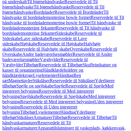
på underskab
Til hjørnehåndvaske
Reservedele til Til
hjørnehåndvaske
Til hjørnehåndvaske
Reservedele til Til
hjørnehåndvaske
Bordplader
Reservedele til Bordplader
Til
håndvaske til bordplademontering bowle formet
Reservedele til Til
håndvaske til bordplademontering bowle formet
Til håndvaske til
bordplademontering firkantet
Reservedele til Til håndvaske til
bordplademontering firkantet
Sideskabe
Reservedele til
Sideskabe
Lave sideskabe
Reservedele til Lave
sideskabe
Højskabe
Reservedele til Højskabe
Halvhøje
skabe
Reservedele til Halvhøje skabe
Overskabe
Reservedele til
Overskabe
Andre badeværelsesmøbler
Reservedele til Andre
badeværelsesmøbler
Væghylder
Reservedele til
Væghylder
Tilbehør
Reservedele til Tilbehør
Skuffeindsatser og
kasser til organisering
Håndklædeholdere og
håndklædekroge
Lyselementer
Håndtag
Ben
sæt
Magnettavler
Stikdåser
Reservedele til Stikdåser
Yderligere
tilbehør
Spejle og spejlskabe
Spejle
Reservedele til Spejle
Med
integreret belysning
Reservedele til Med integreret
belysning
Spejlskabe
Reservedele til Spejlskabe
Med integreret
belysning
Reservedele til Med integreret belysning
Uden integreret
belysning
Reservedele til Uden integreret
belysning
Tilbehør
Lyselementer
Håndtag
Yderligere
tilbehør
Stikdåser
Armaturer
Tilbehør
Reservedele til Tilbehør
Til
håndvaskarmaturer
Reservedele til Til
håndvaskarmaturer
Apparattilslutninger til vaskeplads, køkkenvask,