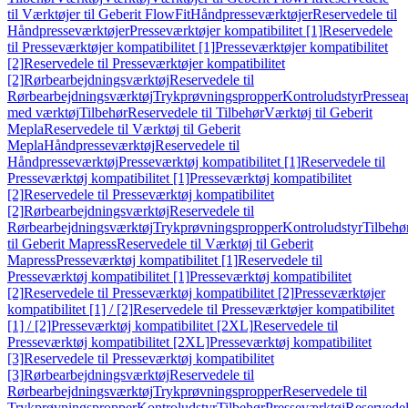
til Værktøjer til Geberit FlowFit
Håndpresseværktøjer
Reservedele til
Håndpresseværktøjer
Presseværktøjer kompatibilitet [1]
Reservedele
til Presseværktøjer kompatibilitet [1]
Presseværktøjer kompatibilitet
[2]
Reservedele til Presseværktøjer kompatibilitet
[2]
Rørbearbejdningsværktøj
Reservedele til
Rørbearbejdningsværktøj
Trykprøvningspropper
Kontroludstyr
Pressea
med værktøj
Tilbehør
Reservedele til Tilbehør
Værktøj til Geberit
Mepla
Reservedele til Værktøj til Geberit
Mepla
Håndpresseværktøj
Reservedele til
Håndpresseværktøj
Presseværktøj kompatibilitet [1]
Reservedele til
Presseværktøj kompatibilitet [1]
Presseværktøj kompatibilitet
[2]
Reservedele til Presseværktøj kompatibilitet
[2]
Rørbearbejdningsværktøj
Reservedele til
Rørbearbejdningsværktøj
Trykprøvningspropper
Kontroludstyr
Tilbehø
til Geberit Mapress
Reservedele til Værktøj til Geberit
Mapress
Presseværktøj kompatibilitet [1]
Reservedele til
Presseværktøj kompatibilitet [1]
Presseværktøj kompatibilitet
[2]
Reservedele til Presseværktøj kompatibilitet [2]
Presseværktøjer
kompatibilitet [1] / [2]
Reservedele til Presseværktøjer kompatibilitet
[1] / [2]
Presseværktøj kompatibilitet [2XL]
Reservedele til
Presseværktøj kompatibilitet [2XL]
Presseværktøj kompatibilitet
[3]
Reservedele til Presseværktøj kompatibilitet
[3]
Rørbearbejdningsværktøj
Reservedele til
Rørbearbejdningsværktøj
Trykprøvningspropper
Reservedele til
Trykprøvningspropper
Kontroludstyr
Tilbehør
Presseværktøj
Reservede