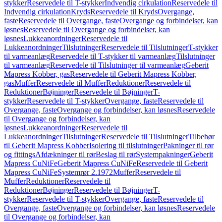
stykker
Reservedele til T-stykker
Indvendig cirkulation
Reservedele til
Indvendig cirkulation
Kryds
Reservedele til Kryds
Overgange,
faste
Reservedele til Overgange, faste
Overgange og forbindelser, kan
løsnes
Reservedele til Overgange og forbindelser, kan
løsnes
Lukkeanordninger
Reservedele til
Lukkeanordninger
Tilslutninger
Reservedele til Tilslutninger
T-stykker
til varmeanlæg
Reservedele til T-stykker til varmeanlæg
Tilslutninger
til varmeanlæg
Reservedele til Tilslutninger til varmeanlæg
Geberit
Mapress Kobber, gas
Reservedele til Geberit Mapress Kobber,
gas
Muffer
Reservedele til Muffer
Reduktioner
Reservedele til
Reduktioner
Bøjninger
Reservedele til Bøjninger
T-
stykker
Reservedele til T-stykker
Overgange, faste
Reservedele til
Overgange, faste
Overgange og forbindelser, kan løsnes
Reservedele
til Overgange og forbindelser, kan
løsnes
Lukkeanordninger
Reservedele til
Lukkeanordninger
Tilslutninger
Reservedele til Tilslutninger
Tilbehør
til Geberit Mapress Kobber
Isolering til tilslutninger
Pakninger til rør
og fittings
Afdækninger til rør
Beslag til rør
Systempakninger
Geberit
Mapress CuNiFe
Geberit Mapress CuNiFe
Reservedele til Geberit
Mapress CuNiFe
Systemrør 2.1972
Muffer
Reservedele til
Muffer
Reduktioner
Reservedele til
Reduktioner
Bøjninger
Reservedele til Bøjninger
T-
stykker
Reservedele til T-stykker
Overgange, faste
Reservedele til
Overgange, faste
Overgange og forbindelser, kan løsnes
Reservedele
til Overgange og forbindelser, kan