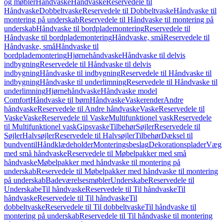
og møbler
Håndvaske
Håndvaske
Reservedele til
Håndvaske
Dobbeltvaske
Reservedele til Dobbeltvaske
Håndvaske til
montering på underskab
Reservedele til Håndvaske til montering på
underskab
Håndvaske til bordplademontering
Reservedele til
Håndvaske til bordplademontering
Håndvaske, små
Reservedele til
Håndvaske, små
Håndvaske til
bordplademontering
Hjørnehåndvaske
Håndvaske til delvis
indbygning
Reservedele til Håndvaske til delvis
indbygning
Håndvaske til indbygning
Reservedele til Håndvaske til
indbygning
Håndvaske til underlimning
Reservedele til Håndvaske til
underlimning
Hjørnehåndvaske
Håndvaske model
Comfort
Håndvaske til børn
Håndvaske
Vaskerender
Andre
håndvaske
Reservedele til Andre håndvaske
Vaske
Reservedele til
Vaske
Vaske
Reservedele til Vaske
Multifunktionel vask
Reservedele
til Multifunktionel vask
Gipsvaske
Tilbehør
Søjler
Reservedele til
Søjler
Halvsøjler
Reservedele til Halvsøjler
Tilbehør
Dæksel til
bundventil
Håndklædeholder
Monteringsbeslag
Dekorationsplader
Vægh
med små håndvaske
Reservedele til Møbelpakker med små
håndvaske
Møbelpakker med håndvaske til montering på
underskab
Reservedele til Møbelpakker med håndvaske til montering
på underskab
Badeværelsesmøbler
Underskabe
Reservedele til
Underskabe
Til håndvaske
Reservedele til Til håndvaske
Til
håndvaske
Reservedele til Til håndvaske
Til
dobbeltvaske
Reservedele til Til dobbeltvaske
Til håndvaske til
montering på underskab
Reservedele til Til håndvaske til montering