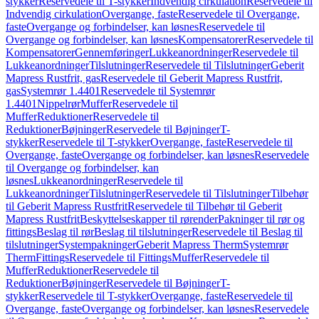
stykker
Reservedele til T-stykker
Indvendig cirkulation
Reservedele til
Indvendig cirkulation
Overgange, faste
Reservedele til Overgange,
faste
Overgange og forbindelser, kan løsnes
Reservedele til
Overgange og forbindelser, kan løsnes
Kompensatorer
Reservedele til
Kompensatorer
Gennemføringer
Lukkeanordninger
Reservedele til
Lukkeanordninger
Tilslutninger
Reservedele til Tilslutninger
Geberit
Mapress Rustfrit, gas
Reservedele til Geberit Mapress Rustfrit,
gas
Systemrør 1.4401
Reservedele til Systemrør
1.4401
Nippelrør
Muffer
Reservedele til
Muffer
Reduktioner
Reservedele til
Reduktioner
Bøjninger
Reservedele til Bøjninger
T-
stykker
Reservedele til T-stykker
Overgange, faste
Reservedele til
Overgange, faste
Overgange og forbindelser, kan løsnes
Reservedele
til Overgange og forbindelser, kan
løsnes
Lukkeanordninger
Reservedele til
Lukkeanordninger
Tilslutninger
Reservedele til Tilslutninger
Tilbehør
til Geberit Mapress Rustfrit
Reservedele til Tilbehør til Geberit
Mapress Rustfrit
Beskyttelseskapper til rørender
Pakninger til rør og
fittings
Beslag til rør
Beslag til tilslutninger
Reservedele til Beslag til
tilslutninger
Systempakninger
Geberit Mapress Therm
Systemrør
Therm
Fittings
Reservedele til Fittings
Muffer
Reservedele til
Muffer
Reduktioner
Reservedele til
Reduktioner
Bøjninger
Reservedele til Bøjninger
T-
stykker
Reservedele til T-stykker
Overgange, faste
Reservedele til
Overgange, faste
Overgange og forbindelser, kan løsnes
Reservedele