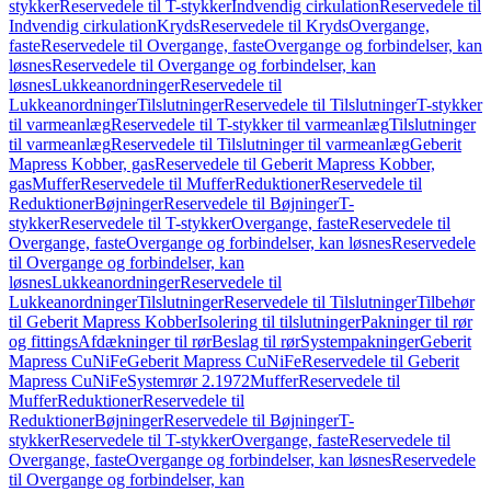
stykker
Reservedele til T-stykker
Indvendig cirkulation
Reservedele til
Indvendig cirkulation
Kryds
Reservedele til Kryds
Overgange,
faste
Reservedele til Overgange, faste
Overgange og forbindelser, kan
løsnes
Reservedele til Overgange og forbindelser, kan
løsnes
Lukkeanordninger
Reservedele til
Lukkeanordninger
Tilslutninger
Reservedele til Tilslutninger
T-stykker
til varmeanlæg
Reservedele til T-stykker til varmeanlæg
Tilslutninger
til varmeanlæg
Reservedele til Tilslutninger til varmeanlæg
Geberit
Mapress Kobber, gas
Reservedele til Geberit Mapress Kobber,
gas
Muffer
Reservedele til Muffer
Reduktioner
Reservedele til
Reduktioner
Bøjninger
Reservedele til Bøjninger
T-
stykker
Reservedele til T-stykker
Overgange, faste
Reservedele til
Overgange, faste
Overgange og forbindelser, kan løsnes
Reservedele
til Overgange og forbindelser, kan
løsnes
Lukkeanordninger
Reservedele til
Lukkeanordninger
Tilslutninger
Reservedele til Tilslutninger
Tilbehør
til Geberit Mapress Kobber
Isolering til tilslutninger
Pakninger til rør
og fittings
Afdækninger til rør
Beslag til rør
Systempakninger
Geberit
Mapress CuNiFe
Geberit Mapress CuNiFe
Reservedele til Geberit
Mapress CuNiFe
Systemrør 2.1972
Muffer
Reservedele til
Muffer
Reduktioner
Reservedele til
Reduktioner
Bøjninger
Reservedele til Bøjninger
T-
stykker
Reservedele til T-stykker
Overgange, faste
Reservedele til
Overgange, faste
Overgange og forbindelser, kan løsnes
Reservedele
til Overgange og forbindelser, kan