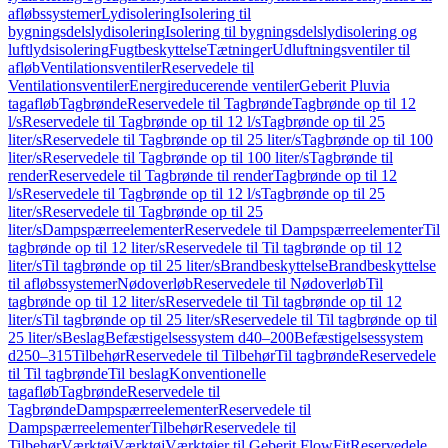
afløbssystemer
Lydisolering
Isolering til
bygningsdelslydisolering
Isolering til bygningsdelslydisolering og
luftlydsisolering
Fugtbeskyttelse
Tætninger
Udluftningsventiler til
afløb
Ventilationsventiler
Reservedele til
Ventilationsventiler
Energireducerende ventiler
Geberit Pluvia
tagafløb
Tagbrønde
Reservedele til Tagbrønde
Tagbrønde op til 12
l/s
Reservedele til Tagbrønde op til 12 l/s
Tagbrønde op til 25
liter/s
Reservedele til Tagbrønde op til 25 liter/s
Tagbrønde op til 100
liter/s
Reservedele til Tagbrønde op til 100 liter/s
Tagbrønde til
render
Reservedele til Tagbrønde til render
Tagbrønde op til 12
l/s
Reservedele til Tagbrønde op til 12 l/s
Tagbrønde op til 25
liter/s
Reservedele til Tagbrønde op til 25
liter/s
Dampspærreelementer
Reservedele til Dampspærreelementer
Til
tagbrønde op til 12 liter/s
Reservedele til Til tagbrønde op til 12
liter/s
Til tagbrønde op til 25 liter/s
Brandbeskyttelse
Brandbeskyttelse
til afløbssystemer
Nødoverløb
Reservedele til Nødoverløb
Til
tagbrønde op til 12 liter/s
Reservedele til Til tagbrønde op til 12
liter/s
Til tagbrønde op til 25 liter/s
Reservedele til Til tagbrønde op til
25 liter/s
Beslag
Befæstigelsessystem d40–200
Befæstigelsessystem
d250–315
Tilbehør
Reservedele til Tilbehør
Til tagbrønde
Reservedele
til Til tagbrønde
Til beslag
Konventionelle
tagafløb
Tagbrønde
Reservedele til
Tagbrønde
Dampspærreelementer
Reservedele til
Dampspærreelementer
Tilbehør
Reservedele til
Tilbehør
Værktøj
Værktøj
Værktøjer til Geberit FlowFit
Reservedele