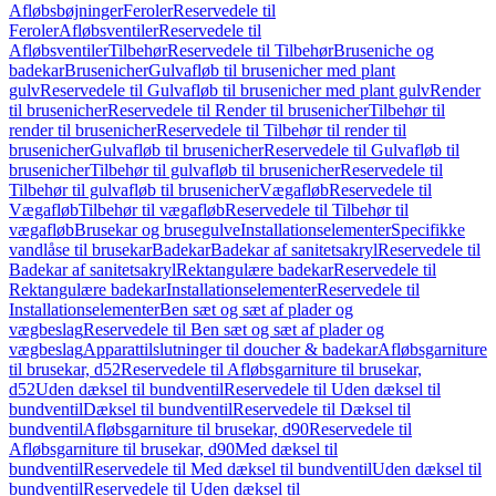
Afløbsbøjninger
Feroler
Reservedele til
Feroler
Afløbsventiler
Reservedele til
Afløbsventiler
Tilbehør
Reservedele til Tilbehør
Bruseniche og
badekar
Brusenicher
Gulvafløb til brusenicher med plant
gulv
Reservedele til Gulvafløb til brusenicher med plant gulv
Render
til brusenicher
Reservedele til Render til brusenicher
Tilbehør til
render til brusenicher
Reservedele til Tilbehør til render til
brusenicher
Gulvafløb til brusenicher
Reservedele til Gulvafløb til
brusenicher
Tilbehør til gulvafløb til brusenicher
Reservedele til
Tilbehør til gulvafløb til brusenicher
Vægafløb
Reservedele til
Vægafløb
Tilbehør til vægafløb
Reservedele til Tilbehør til
vægafløb
Brusekar og brusegulve
Installationselementer
Specifikke
vandlåse til brusekar
Badekar
Badekar af sanitetsakryl
Reservedele til
Badekar af sanitetsakryl
Rektangulære badekar
Reservedele til
Rektangulære badekar
Installationselementer
Reservedele til
Installationselementer
Ben sæt og sæt af plader og
vægbeslag
Reservedele til Ben sæt og sæt af plader og
vægbeslag
Apparattilslutninger til doucher & badekar
Afløbsgarniture
til brusekar, d52
Reservedele til Afløbsgarniture til brusekar,
d52
Uden dæksel til bundventil
Reservedele til Uden dæksel til
bundventil
Dæksel til bundventil
Reservedele til Dæksel til
bundventil
Afløbsgarniture til brusekar, d90
Reservedele til
Afløbsgarniture til brusekar, d90
Med dæksel til
bundventil
Reservedele til Med dæksel til bundventil
Uden dæksel til
bundventil
Reservedele til Uden dæksel til