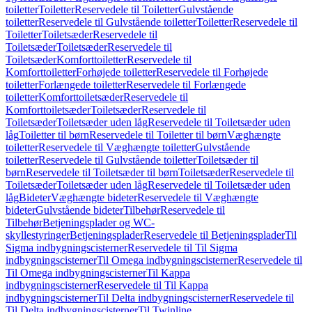
toiletter
Toiletter
Reservedele til Toiletter
Gulvstående
toiletter
Reservedele til Gulvstående toiletter
Toiletter
Reservedele til
Toiletter
Toiletsæder
Reservedele til
Toiletsæder
Toiletsæder
Reservedele til
Toiletsæder
Komforttoiletter
Reservedele til
Komforttoiletter
Forhøjede toiletter
Reservedele til Forhøjede
toiletter
Forlængede toiletter
Reservedele til Forlængede
toiletter
Komforttoiletsæder
Reservedele til
Komforttoiletsæder
Toiletsæder
Reservedele til
Toiletsæder
Toiletsæder uden låg
Reservedele til Toiletsæder uden
låg
Toiletter til børn
Reservedele til Toiletter til børn
Væghængte
toiletter
Reservedele til Væghængte toiletter
Gulvstående
toiletter
Reservedele til Gulvstående toiletter
Toiletsæder til
børn
Reservedele til Toiletsæder til børn
Toiletsæder
Reservedele til
Toiletsæder
Toiletsæder uden låg
Reservedele til Toiletsæder uden
låg
Bideter
Væghængte bideter
Reservedele til Væghængte
bideter
Gulvstående bideter
Tilbehør
Reservedele til
Tilbehør
Betjeningsplader og WC-
skyllestyringer
Betjeningsplader
Reservedele til Betjeningsplader
Til
Sigma indbygningscisterner
Reservedele til Til Sigma
indbygningscisterner
Til Omega indbygningscisterner
Reservedele til
Til Omega indbygningscisterner
Til Kappa
indbygningscisterner
Reservedele til Til Kappa
indbygningscisterner
Til Delta indbygningscisterner
Reservedele til
Til Delta indbygningscisterner
Til Twinline