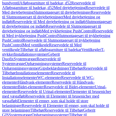
bundventil
Afløbsgarniture til badekar, d52
Reservedele til
Afløbsgarniture til badekar, d52
Med drejebetjening
Reservedele til
Med drejebetjening
Slutmontagesæt til drejebetjeninger
Reservedele
til Slutmontagesæt til drejebetjeninger
Med drejebetjening og
indløb
Reservedele til Med drejebetjening og indløb
Slutmontagesæt
til drejebetjening og indløb
Reservedele til Slutmontagesæt til
drejebetjening og indløb
Med trykbetjening PushControl
Reservedele
til Med trykbetjening PushControl
Slutmontagesæt til trykbetjening
PushControl
Reservedele til Slutmontagesæt til trykbetjening
PushControl
Med ventilkegle
Reservedele til Med
ventilkegle
Tilbehør til afløbsgarniture til badekar
Ventilkegler
T-
stykker
Installationssystemer
Geberit
Duofix
Systemvægge
Reservedele til
Systemvægge
Ophængningssystemer
Reservedele til
Ophængningssystemer
Gipsbeklædninger
Tilbehør
Reservedele til
Tilbehør
Installationselementer
Reservedele til
Installationselementer
WC-elementer
Reservedele til WC-
elementer
Håndvask-elementer
Reservedele til Håndvask-
elementer
Bidet-elementer
Reservedele til Bidet-elementer
Urinal-
elementer
Reservedele til Urinal-elementer
Elementer til brusenicher
med vægafløb
Reservedele til Elementer til brusenicher med
vægafløb
Elementer til emner, som skal holde til store
belastninger
Reservedele til Elementer til emner, som skal holde til
store belastninger
Tilbehør
Reservedele til Tilbehør
Geberit
GIS
Systemvægge
Ophængningssystemer
Tilbehør til