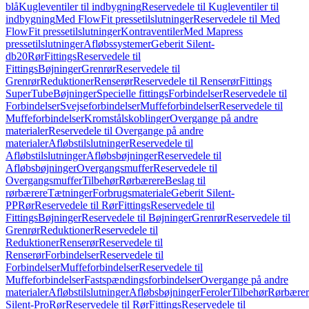
blå
Kugleventiler til indbygning
Reservedele til Kugleventiler til
indbygning
Med FlowFit pressetilslutninger
Reservedele til Med
FlowFit pressetilslutninger
Kontraventiler
Med Mapress
pressetilslutninger
Afløbssystemer
Geberit Silent-
db20
Rør
Fittings
Reservedele til
Fittings
Bøjninger
Grenrør
Reservedele til
Grenrør
Reduktioner
Renserør
Reservedele til Renserør
Fittings
SuperTube
Bøjninger
Specielle fittings
Forbindelser
Reservedele til
Forbindelser
Svejseforbindelser
Muffeforbindelser
Reservedele til
Muffeforbindelser
Kromstålskoblinger
Overgange på andre
materialer
Reservedele til Overgange på andre
materialer
Afløbstilslutninger
Reservedele til
Afløbstilslutninger
Afløbsbøjninger
Reservedele til
Afløbsbøjninger
Overgangsmuffer
Reservedele til
Overgangsmuffer
Tilbehør
Rørbærere
Beslag til
rørbærere
Tætninger
Forbrugsmateriale
Geberit Silent-
PP
Rør
Reservedele til Rør
Fittings
Reservedele til
Fittings
Bøjninger
Reservedele til Bøjninger
Grenrør
Reservedele til
Grenrør
Reduktioner
Reservedele til
Reduktioner
Renserør
Reservedele til
Renserør
Forbindelser
Reservedele til
Forbindelser
Muffeforbindelser
Reservedele til
Muffeforbindelser
Fastspændingsforbindelser
Overgange på andre
materialer
Afløbstilslutninger
Afløbsbøjninger
Feroler
Tilbehør
Rørbærer
Silent-Pro
Rør
Reservedele til Rør
Fittings
Reservedele til