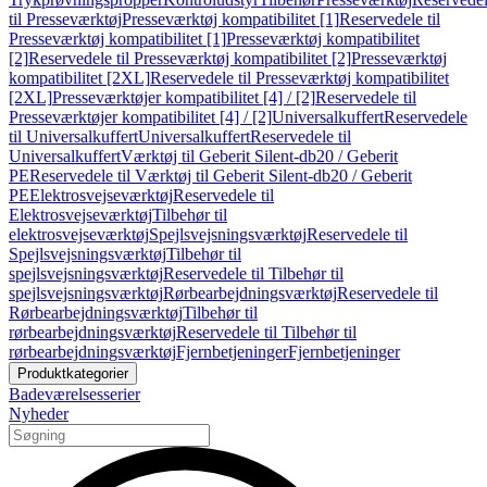
til Presseværktøj
Presseværktøj kompatibilitet [1]
Reservedele til
Presseværktøj kompatibilitet [1]
Presseværktøj kompatibilitet
[2]
Reservedele til Presseværktøj kompatibilitet [2]
Presseværktøj
kompatibilitet [2XL]
Reservedele til Presseværktøj kompatibilitet
[2XL]
Presseværktøjer kompatibilitet [4] / [2]
Reservedele til
Presseværktøjer kompatibilitet [4] / [2]
Universalkuffert
Reservedele
til Universalkuffert
Universalkuffert
Reservedele til
Universalkuffert
Værktøj til Geberit Silent-db20 / Geberit
PE
Reservedele til Værktøj til Geberit Silent-db20 / Geberit
PE
Elektrosvejseværktøj
Reservedele til
Elektrosvejseværktøj
Tilbehør til
elektrosvejseværktøj
Spejlsvejsningsværktøj
Reservedele til
Spejlsvejsningsværktøj
Tilbehør til
spejlsvejsningsværktøj
Reservedele til Tilbehør til
spejlsvejsningsværktøj
Rørbearbejdningsværktøj
Reservedele til
Rørbearbejdningsværktøj
Tilbehør til
rørbearbejdningsværktøj
Reservedele til Tilbehør til
rørbearbejdningsværktøj
Fjernbetjeninger
Fjernbetjeninger
Produktkategorier
Badeværelsesserier
Nyheder