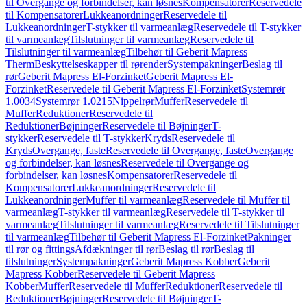
til Overgange og forbindelser, kan løsnes
Kompensatorer
Reservedele
til Kompensatorer
Lukkeanordninger
Reservedele til
Lukkeanordninger
T-stykker til varmeanlæg
Reservedele til T-stykker
til varmeanlæg
Tilslutninger til varmeanlæg
Reservedele til
Tilslutninger til varmeanlæg
Tilbehør til Geberit Mapress
Therm
Beskyttelseskapper til rørender
Systempakninger
Beslag til
rør
Geberit Mapress El-Forzinket
Geberit Mapress El-
Forzinket
Reservedele til Geberit Mapress El-Forzinket
Systemrør
1.0034
Systemrør 1.0215
Nippelrør
Muffer
Reservedele til
Muffer
Reduktioner
Reservedele til
Reduktioner
Bøjninger
Reservedele til Bøjninger
T-
stykker
Reservedele til T-stykker
Kryds
Reservedele til
Kryds
Overgange, faste
Reservedele til Overgange, faste
Overgange
og forbindelser, kan løsnes
Reservedele til Overgange og
forbindelser, kan løsnes
Kompensatorer
Reservedele til
Kompensatorer
Lukkeanordninger
Reservedele til
Lukkeanordninger
Muffer til varmeanlæg
Reservedele til Muffer til
varmeanlæg
T-stykker til varmeanlæg
Reservedele til T-stykker til
varmeanlæg
Tilslutninger til varmeanlæg
Reservedele til Tilslutninger
til varmeanlæg
Tilbehør til Geberit Mapress El-Forzinket
Pakninger
til rør og fittings
Afdækninger til rør
Beslag til rør
Beslag til
tilslutninger
Systempakninger
Geberit Mapress Kobber
Geberit
Mapress Kobber
Reservedele til Geberit Mapress
Kobber
Muffer
Reservedele til Muffer
Reduktioner
Reservedele til
Reduktioner
Bøjninger
Reservedele til Bøjninger
T-