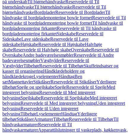
på underskab
Til hjørnehåndvaske
Reservedele til Til
hjørnehåndvaske
Til hjørnehåndvaske
Reservedele til Til
hjørnehåndvaske
Bordplader
Reservedele til Bordplader
Til
håndvaske til bordplademontering bowle formet
Reservedele til Til
håndvaske til bordplademontering bowle formet
Til håndvaske til
bordplademontering firkantet
Reservedele til Til håndvaske til
bordplademontering firkantet
Sideskabe
Reservedele til
Sideskabe
Lave sideskabe
Reservedele til Lave
sideskabe
Højskabe
Reservedele til Højskabe
Halvhøje
skabe
Reservedele til Halvhøje skabe
Overskabe
Reservedele til
Overskabe
Andre badeværelsesmøbler
Reservedele til Andre
badeværelsesmøbler
Væghylder
Reservedele til
Væghylder
Tilbehør
Reservedele til Tilbehør
Skuffeindsatser og
kasser til organisering
Håndklædeholdere og
håndklædekroge
Lyselementer
Håndtag
Ben
sæt
Magnettavler
Stikdåser
Reservedele til Stikdåser
Yderligere
tilbehør
Spejle og spejlskabe
Spejle
Reservedele til Spejle
Med
integreret belysning
Reservedele til Med integreret
belysning
Spejlskabe
Reservedele til Spejlskabe
Med integreret
belysning
Reservedele til Med integreret belysning
Uden integreret
belysning
Reservedele til Uden integreret
belysning
Tilbehør
Lyselementer
Håndtag
Yderligere
tilbehør
Stikdåser
Armaturer
Tilbehør
Reservedele til Tilbehør
Til
håndvaskarmaturer
Reservedele til Til
håndvaskarmaturer
Apparattilslutninger til vaskeplads, køkkenvask,