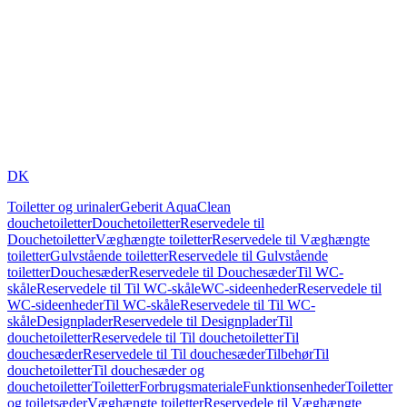
DK
Toiletter og urinaler
Geberit AquaClean
douchetoiletter
Douchetoiletter
Reservedele til
Douchetoiletter
Væghængte toiletter
Reservedele til Væghængte
toiletter
Gulvstående toiletter
Reservedele til Gulvstående
toiletter
Douchesæder
Reservedele til Douchesæder
Til WC-
skåle
Reservedele til Til WC-skåle
WC-sideenheder
Reservedele til
WC-sideenheder
Til WC-skåle
Reservedele til Til WC-
skåle
Designplader
Reservedele til Designplader
Til
douchetoiletter
Reservedele til Til douchetoiletter
Til
douchesæder
Reservedele til Til douchesæder
Tilbehør
Til
douchetoiletter
Til douchesæder og
douchetoiletter
Toiletter
Forbrugsmateriale
Funktionsenheder
Toiletter
og toiletsæder
Væghængte toiletter
Reservedele til Væghængte