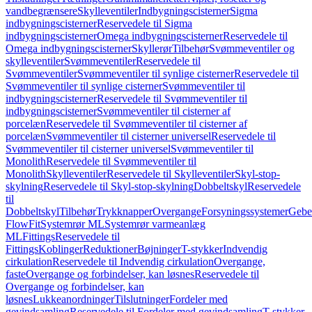
vandbegrænsere
Skylleventiler
Indbygningscisterner
Sigma
indbygningscisterner
Reservedele til Sigma
indbygningscisterner
Omega indbygningscisterner
Reservedele til
Omega indbygningscisterner
Skyllerør
Tilbehør
Svømmeventiler og
skylleventiler
Svømmeventiler
Reservedele til
Svømmeventiler
Svømmeventiler til synlige cisterner
Reservedele til
Svømmeventiler til synlige cisterner
Svømmeventiler til
indbygningscisterner
Reservedele til Svømmeventiler til
indbygningscisterner
Svømmeventiler til cisterner af
porcelæn
Reservedele til Svømmeventiler til cisterner af
porcelæn
Svømmeventiler til cisterner universel
Reservedele til
Svømmeventiler til cisterner universel
Svømmeventiler til
Monolith
Reservedele til Svømmeventiler til
Monolith
Skylleventiler
Reservedele til Skylleventiler
Skyl-stop-
skylning
Reservedele til Skyl-stop-skylning
Dobbeltskyl
Reservedele
til
Dobbeltskyl
Tilbehør
Trykknapper
Overgange
Forsyningssystemer
Geber
FlowFit
Systemrør ML
Systemrør varmeanlæg
ML
Fittings
Reservedele til
Fittings
Koblinger
Reduktioner
Bøjninger
T-stykker
Indvendig
cirkulation
Reservedele til Indvendig cirkulation
Overgange,
faste
Overgange og forbindelser, kan løsnes
Reservedele til
Overgange og forbindelser, kan
løsnes
Lukkeanordninger
Tilslutninger
Fordeler med
gevindsamling
Reservedele til Fordeler med gevindsamling
T-stykker