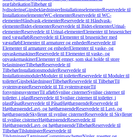
præfabrikation
Tilbehør til
lydisolering
Gipsbeklædninger
Installationselementer
Reservedele til
Installationselementer
WC-elementer
Reservedele til WC-
elementer
Håndvask-elementer
Reservedele til Håndvask-
elementer
Bidet-elementer
Reservedele til Bidet-elementer
Urinal-
elementer
Reservedele til Urinal-elementer
Elementer til brusenicher
med vægafløb
Reservedele til Elementer til brusenicher med
vægafløb
Elementer til armaturer og enheder
Reservedele til
Elementer til armaturer og enheder
Elementer til vaske- og
opvaskemaskiner
Reservedele til Elementer til vaske- og
opvaskemaskiner
Elementer til emner, som skal holde til store
belastninger
Tilbehør
Reservedele til
Tilbehør
Installationsmoduler
Reservedele til
Installationsmoduler
Moduler til toiletter
Reservedele til Moduler til
toiletter
Gipsbeklædninger
Tilbehør
Reservedele til Tilbehør
Til
systemvægge
Reservedele til Til systemvægge
Til
forsyningssystemer
Til afløb
Synlige cisterner
Synlige cisterner til
toiletter, i plast
Reservedele til Synlige cisterner til toiletter, i
plast
Påsat
Reservedele til Påsat
Højthængende
Reservedele til
Højthængende
Lavt- og højthængende
Reservedele til Lavt- og
højthængende
Skyllerør til synlige cisterner
Reservedele til Skyllerør
til synlige cisterner
Højthængende
Reservedele til
Højthængende
Lavt- og højthængende
Tilbehør
Reservedele til
Tilbehør
Tilslutninger
Reservedele til
Tilslutninger
Tætninger
Gummimanchetter
Nipler, rosetter og