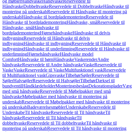
og møbler
Håndvaske
Håndvaske
Reservedele til
Håndvaske
Dobbeltvaske
Reservedele til Dobbeltvaske
Håndvaske til
montering på underskab
Reservedele til Håndvaske til montering på
underskab
Håndvaske til bordplademontering
Reservedele til
Håndvaske til bordplademontering
Håndvaske, små
Reservedele til
Håndvaske, små
Håndvaske til
bordplademontering
Hjørnehåndvaske
Håndvaske til delvis
indbygning
Reservedele til Håndvaske til delvis
indbygning
Håndvaske til indbygning
Reservedele til Håndvaske til
indbygning
Håndvaske til underlimning
Reservedele til Håndvaske til
underlimning
Hjørnehåndvaske
Håndvaske model
Comfort
Håndvaske til børn
Håndvaske
Vaskerender
Andre
håndvaske
Reservedele til Andre håndvaske
Vaske
Reservedele til
Vaske
Vaske
Reservedele til Vaske
Multifunktionel vask
Reservedele
til Multifunktionel vask
Gipsvaske
Tilbehør
Søjler
Reservedele til
Søjler
Halvsøjler
Reservedele til Halvsøjler
Tilbehør
Dæksel til
bundventil
Håndklædeholder
Monteringsbeslag
Dekorationsplader
Vægh
med små håndvaske
Reservedele til Møbelpakker med små
håndvaske
Møbelpakker med håndvaske til montering på
underskab
Reservedele til Møbelpakker med håndvaske til montering
på underskab
Badeværelsesmøbler
Underskabe
Reservedele til
Underskabe
Til håndvaske
Reservedele til Til håndvaske
Til
håndvaske
Reservedele til Til håndvaske
Til
dobbeltvaske
Reservedele til Til dobbeltvaske
Til håndvaske til
montering på underskab
Reservedele til Til håndvaske til montering