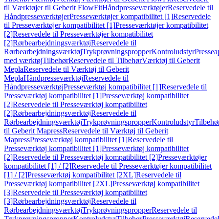
til Værktøjer til Geberit FlowFit
Håndpresseværktøjer
Reservedele til
Håndpresseværktøjer
Presseværktøjer kompatibilitet [1]
Reservedele
til Presseværktøjer kompatibilitet [1]
Presseværktøjer kompatibilitet
[2]
Reservedele til Presseværktøjer kompatibilitet
[2]
Rørbearbejdningsværktøj
Reservedele til
Rørbearbejdningsværktøj
Trykprøvningspropper
Kontroludstyr
Pressea
med værktøj
Tilbehør
Reservedele til Tilbehør
Værktøj til Geberit
Mepla
Reservedele til Værktøj til Geberit
Mepla
Håndpresseværktøj
Reservedele til
Håndpresseværktøj
Presseværktøj kompatibilitet [1]
Reservedele til
Presseværktøj kompatibilitet [1]
Presseværktøj kompatibilitet
[2]
Reservedele til Presseværktøj kompatibilitet
[2]
Rørbearbejdningsværktøj
Reservedele til
Rørbearbejdningsværktøj
Trykprøvningspropper
Kontroludstyr
Tilbehø
til Geberit Mapress
Reservedele til Værktøj til Geberit
Mapress
Presseværktøj kompatibilitet [1]
Reservedele til
Presseværktøj kompatibilitet [1]
Presseværktøj kompatibilitet
[2]
Reservedele til Presseværktøj kompatibilitet [2]
Presseværktøjer
kompatibilitet [1] / [2]
Reservedele til Presseværktøjer kompatibilitet
[1] / [2]
Presseværktøj kompatibilitet [2XL]
Reservedele til
Presseværktøj kompatibilitet [2XL]
Presseværktøj kompatibilitet
[3]
Reservedele til Presseværktøj kompatibilitet
[3]
Rørbearbejdningsværktøj
Reservedele til
Rørbearbejdningsværktøj
Trykprøvningspropper
Reservedele til
Trykprøvningspropper
Kontroludstyr
Tilbehør
Presseværktøj
Reservede