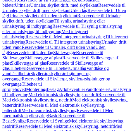
bideter
Urinaler
Urinaler, skyllet drift, med skyllekant
Reservedele til
Urinaler, skyllet drift, med skyllekant
Uden låg
Reservedele til Uden
låg
Urinaler, skyllet drift, uden skyllekant
Reservedele til Urinaler,
skyllet drift, uden skyllekant
Til synlig urinalstyring eller
urinalstyring til indbygning
Reservedele til Til synlig urinalstyring
eller urinalstyring til indbygning
Med integreret
urinalstyring
Reservedele til Med integreret urinalstyring
Til integreret
urinalstyring
Reservedele til Til integreret urinalstyring
Urinaler, drift
uden vand
Reservedele til Urinaler, drift uden vand
Uden
låg
Reservedele til Uden låg
Skillevægge
Reservedele til
Skillevægge
Skillevægge af plast
Reservedele til Skillevægge af
plast
Skillevægge af glas
Reservedele til Skillevægge af
glas
Tilbehør
Reservedele til Tilbehør
Urinallåg
Vandlåse og
vandlåstilbehør
Skyllerør, skyllerørsbøjninger og
overgange
Reservedele til Skyllerør, skyllerørsbøjninger og
overgange
Tilbehør til
sprøjtehoved
Monteringsbeslag
Afløbsventiler
Vandfordeler
Urinalstyri
til Indbygning
Med elektronisk skyllestyring, netdrift
Reservedele til
Med elektronisk skyllestyring, netdrift
Med elektronisk skyllestyring,
batteridrift
Reservedele til Med elektronisk skyllestyring,
batteridrift
Med pneumatisk skyllestyring
Reservedele til Med
pneumatisk skyllestyring
Basic
Reservedele til
Basic
Synlige
Reservedele til Synlige
Med elektronisk skyllestyring,
netdrift
Reservedele til Med elektronisk skyllestyring, netdrift
Med