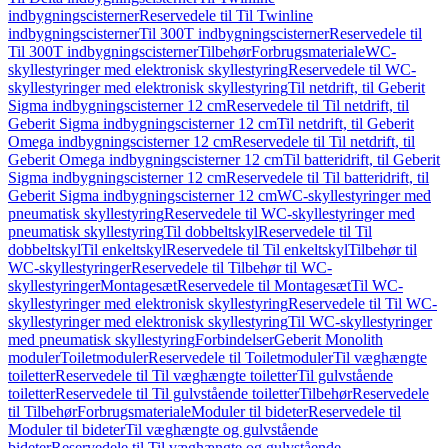
indbygningscisterner
Reservedele til Til Twinline
indbygningscisterner
Til 300T indbygningscisterner
Reservedele til
Til 300T indbygningscisterner
Tilbehør
Forbrugsmateriale
WC-
skyllestyringer med elektronisk skyllestyring
Reservedele til WC-
skyllestyringer med elektronisk skyllestyring
Til netdrift, til Geberit
Sigma indbygningscisterner 12 cm
Reservedele til Til netdrift, til
Geberit Sigma indbygningscisterner 12 cm
Til netdrift, til Geberit
Omega indbygningscisterner 12 cm
Reservedele til Til netdrift, til
Geberit Omega indbygningscisterner 12 cm
Til batteridrift, til Geberit
Sigma indbygningscisterner 12 cm
Reservedele til Til batteridrift, til
Geberit Sigma indbygningscisterner 12 cm
WC-skyllestyringer med
pneumatisk skyllestyring
Reservedele til WC-skyllestyringer med
pneumatisk skyllestyring
Til dobbeltskyl
Reservedele til Til
dobbeltskyl
Til enkeltskyl
Reservedele til Til enkeltskyl
Tilbehør til
WC-skyllestyringer
Reservedele til Tilbehør til WC-
skyllestyringer
Montagesæt
Reservedele til Montagesæt
Til WC-
skyllestyringer med elektronisk skyllestyring
Reservedele til Til WC-
skyllestyringer med elektronisk skyllestyring
Til WC-skyllestyringer
med pneumatisk skyllestyring
Forbindelser
Geberit Monolith
moduler
Toiletmoduler
Reservedele til Toiletmoduler
Til væghængte
toiletter
Reservedele til Til væghængte toiletter
Til gulvstående
toiletter
Reservedele til Til gulvstående toiletter
Tilbehør
Reservedele
til Tilbehør
Forbrugsmateriale
Moduler til bideter
Reservedele til
Moduler til bideter
Til væghængte og gulvstående
bideter
Reservedele til Til væghængte og gulvstående