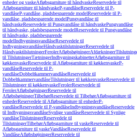
enheder og vaske
Afløbsgarniture til håndvaske
Reservedele til
Afløbsgarniture til håndvaske
P-vandlåse
Reservedele til P-
vandlåse
P-vandlåse, pladsbesparende model
Reservedele til P-
vandlåse, pladsbesparende model
Pungvandlåse til
håndvaske
Reservedele til Pungvandlåse til håndvaske
Pungvandlåse
til håndvaske, pladsbesparende model
Reservedele til Pungvandlåse
til håndvaske, pladsbesparende
model
Indbygningsvandlåse
Reservedele til
Indbygningsvandlåse
Håndvasktilslutninger
Reservedele til
Håndvasktilslutninger
Feroler
Afløbsbøjninger
Afdækninger
Tilslutning
til Tilslutninger
Tætninger
Indbygningskabinetter
Afløbsgarniture til
køkkenvaske
Reservedele til Afløbsgarniture til køkkenvaske
P-
vandlåse
Reservedele til P-
vandlåse
Dobbeltkammervandlåse
Reservedele til
Dobbeltkammervandlåse
Tilslutninger til køkkenvaske
Reservedele til
Tilslutninger til køkkenvaske
Feroler
Reservedele til
Feroler
Afløbsbøjninger
Reservedele til
Afløbsbøjninger
Tilbehør
Reservedele til Tilbehør
Afløbsgarniture til
enheder
Reservedele til Afløbsgarniture til enheder
P-
vandlåse
Reservedele til P-vandlåse
Indbygningsvandlåse
Reservedele
til Indbygningsvandlåse
Synlige vandlåse
Reservedele til Synlige
vandlåse
Tilslutninger
Reservedele til
Tilslutninger
Tilbehør
Afløbsgarniture til vaske
Reservedele til
Afløbsgarniture til vaske
Vandlåse
Reservedele til
Vandlåse
Afløbsbøjninger
Reservedele til