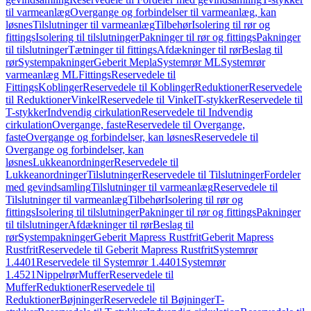
til varmeanlæg
Overgange og forbindelser til varmeanlæg, kan
løsnes
Tilslutninger til varmeanlæg
Tilbehør
Isolering til rør og
fittings
Isolering til tilslutninger
Pakninger til rør og fittings
Pakninger
til tilslutninger
Tætninger til fittings
Afdækninger til rør
Beslag til
rør
Systempakninger
Geberit Mepla
Systemrør ML
Systemrør
varmeanlæg ML
Fittings
Reservedele til
Fittings
Koblinger
Reservedele til Koblinger
Reduktioner
Reservedele
til Reduktioner
Vinkel
Reservedele til Vinkel
T-stykker
Reservedele til
T-stykker
Indvendig cirkulation
Reservedele til Indvendig
cirkulation
Overgange, faste
Reservedele til Overgange,
faste
Overgange og forbindelser, kan løsnes
Reservedele til
Overgange og forbindelser, kan
løsnes
Lukkeanordninger
Reservedele til
Lukkeanordninger
Tilslutninger
Reservedele til Tilslutninger
Fordeler
med gevindsamling
Tilslutninger til varmeanlæg
Reservedele til
Tilslutninger til varmeanlæg
Tilbehør
Isolering til rør og
fittings
Isolering til tilslutninger
Pakninger til rør og fittings
Pakninger
til tilslutninger
Afdækninger til rør
Beslag til
rør
Systempakninger
Geberit Mapress Rustfrit
Geberit Mapress
Rustfrit
Reservedele til Geberit Mapress Rustfrit
Systemrør
1.4401
Reservedele til Systemrør 1.4401
Systemrør
1.4521
Nippelrør
Muffer
Reservedele til
Muffer
Reduktioner
Reservedele til
Reduktioner
Bøjninger
Reservedele til Bøjninger
T-