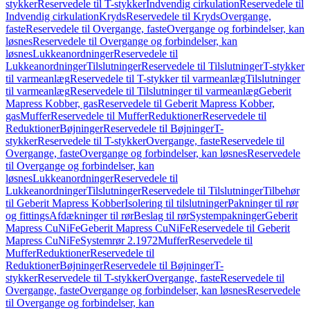
stykker
Reservedele til T-stykker
Indvendig cirkulation
Reservedele til
Indvendig cirkulation
Kryds
Reservedele til Kryds
Overgange,
faste
Reservedele til Overgange, faste
Overgange og forbindelser, kan
løsnes
Reservedele til Overgange og forbindelser, kan
løsnes
Lukkeanordninger
Reservedele til
Lukkeanordninger
Tilslutninger
Reservedele til Tilslutninger
T-stykker
til varmeanlæg
Reservedele til T-stykker til varmeanlæg
Tilslutninger
til varmeanlæg
Reservedele til Tilslutninger til varmeanlæg
Geberit
Mapress Kobber, gas
Reservedele til Geberit Mapress Kobber,
gas
Muffer
Reservedele til Muffer
Reduktioner
Reservedele til
Reduktioner
Bøjninger
Reservedele til Bøjninger
T-
stykker
Reservedele til T-stykker
Overgange, faste
Reservedele til
Overgange, faste
Overgange og forbindelser, kan løsnes
Reservedele
til Overgange og forbindelser, kan
løsnes
Lukkeanordninger
Reservedele til
Lukkeanordninger
Tilslutninger
Reservedele til Tilslutninger
Tilbehør
til Geberit Mapress Kobber
Isolering til tilslutninger
Pakninger til rør
og fittings
Afdækninger til rør
Beslag til rør
Systempakninger
Geberit
Mapress CuNiFe
Geberit Mapress CuNiFe
Reservedele til Geberit
Mapress CuNiFe
Systemrør 2.1972
Muffer
Reservedele til
Muffer
Reduktioner
Reservedele til
Reduktioner
Bøjninger
Reservedele til Bøjninger
T-
stykker
Reservedele til T-stykker
Overgange, faste
Reservedele til
Overgange, faste
Overgange og forbindelser, kan løsnes
Reservedele
til Overgange og forbindelser, kan