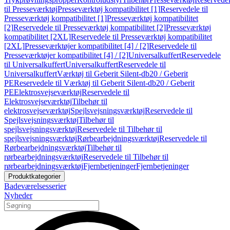
til Presseværktøj
Presseværktøj kompatibilitet [1]
Reservedele til
Presseværktøj kompatibilitet [1]
Presseværktøj kompatibilitet
[2]
Reservedele til Presseværktøj kompatibilitet [2]
Presseværktøj
kompatibilitet [2XL]
Reservedele til Presseværktøj kompatibilitet
[2XL]
Presseværktøjer kompatibilitet [4] / [2]
Reservedele til
Presseværktøjer kompatibilitet [4] / [2]
Universalkuffert
Reservedele
til Universalkuffert
Universalkuffert
Reservedele til
Universalkuffert
Værktøj til Geberit Silent-db20 / Geberit
PE
Reservedele til Værktøj til Geberit Silent-db20 / Geberit
PE
Elektrosvejseværktøj
Reservedele til
Elektrosvejseværktøj
Tilbehør til
elektrosvejseværktøj
Spejlsvejsningsværktøj
Reservedele til
Spejlsvejsningsværktøj
Tilbehør til
spejlsvejsningsværktøj
Reservedele til Tilbehør til
spejlsvejsningsværktøj
Rørbearbejdningsværktøj
Reservedele til
Rørbearbejdningsværktøj
Tilbehør til
rørbearbejdningsværktøj
Reservedele til Tilbehør til
rørbearbejdningsværktøj
Fjernbetjeninger
Fjernbetjeninger
Produktkategorier
Badeværelsesserier
Nyheder