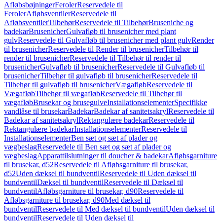
Afløbsbøjninger
Feroler
Reservedele til
Feroler
Afløbsventiler
Reservedele til
Afløbsventiler
Tilbehør
Reservedele til Tilbehør
Bruseniche og
badekar
Brusenicher
Gulvafløb til brusenicher med plant
gulv
Reservedele til Gulvafløb til brusenicher med plant gulv
Render
til brusenicher
Reservedele til Render til brusenicher
Tilbehør til
render til brusenicher
Reservedele til Tilbehør til render til
brusenicher
Gulvafløb til brusenicher
Reservedele til Gulvafløb til
brusenicher
Tilbehør til gulvafløb til brusenicher
Reservedele til
Tilbehør til gulvafløb til brusenicher
Vægafløb
Reservedele til
Vægafløb
Tilbehør til vægafløb
Reservedele til Tilbehør til
vægafløb
Brusekar og brusegulve
Installationselementer
Specifikke
vandlåse til brusekar
Badekar
Badekar af sanitetsakryl
Reservedele til
Badekar af sanitetsakryl
Rektangulære badekar
Reservedele til
Rektangulære badekar
Installationselementer
Reservedele til
Installationselementer
Ben sæt og sæt af plader og
vægbeslag
Reservedele til Ben sæt og sæt af plader og
vægbeslag
Apparattilslutninger til doucher & badekar
Afløbsgarniture
til brusekar, d52
Reservedele til Afløbsgarniture til brusekar,
d52
Uden dæksel til bundventil
Reservedele til Uden dæksel til
bundventil
Dæksel til bundventil
Reservedele til Dæksel til
bundventil
Afløbsgarniture til brusekar, d90
Reservedele til
Afløbsgarniture til brusekar, d90
Med dæksel til
bundventil
Reservedele til Med dæksel til bundventil
Uden dæksel til
bundventil
Reservedele til Uden dæksel til