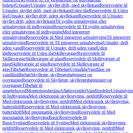
bideter
Urinaler
Urinaler, skyllet drift, med skyllekant
Reservedele til
Urinaler, skyllet drift, med skyllekant
Uden låg
Reservedele til Uden
låg
Urinaler, skyllet drift, uden skyllekant
Reservedele til Urinaler,
skyllet drift, uden skyllekant
Til synlig urinalstyring eller
urinalstyring til indbygning
Reservedele til Til synlig urinalstyring
eller urinalstyring til indbygning
Med integreret
urinalstyring
Reservedele til Med integreret urinalstyring
Til integreret
urinalstyring
Reservedele til Til integreret urinalstyring
Urinaler, drift
uden vand
Reservedele til Urinaler, drift uden vand
Uden
låg
Reservedele til Uden låg
Skillevægge
Reservedele til
Skillevægge
Skillevægge af plast
Reservedele til Skillevægge af
plast
Skillevægge af glas
Reservedele til Skillevægge af
glas
Tilbehør
Reservedele til Tilbehør
Urinallåg
Vandlåse og
vandlåstilbehør
Skyllerør, skyllerørsbøjninger og
overgange
Reservedele til Skyllerør, skyllerørsbøjninger og
overgange
Tilbehør til
sprøjtehoved
Monteringsbeslag
Afløbsventiler
Vandfordeler
Urinalstyri
til Indbygning
Med elektronisk skyllestyring, netdrift
Reservedele til
Med elektronisk skyllestyring, netdrift
Med elektronisk skyllestyring,
batteridrift
Reservedele til Med elektronisk skyllestyring,
batteridrift
Med pneumatisk skyllestyring
Reservedele til Med
pneumatisk skyllestyring
Basic
Reservedele til
Basic
Synlige
Reservedele til Synlige
Med elektronisk skyllestyring,
netdrift
Reservedele til Med elektronisk skyllestyring, netdrift
Med