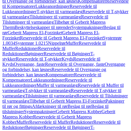
til Overgange og forbindelser, kan løsnes
Kompensatorer
Reservedele
til Kompensatorer
Lukkeanordninger
Reservedele til
Lukkeanordninger
T-stykker til varmeanlæg
Reservedele til T-stykker
til varmeanlæg
Tilslutninger til varmeanlæg
Reservedele til
Tilslutninger til varmeanlæg
Tilbehør til Geberit Mapress
Therm
Beskyttelseskapper til rørender
Systempakninger
Beslag til
rør
Geberit Mapress El-Forzinket
Geberit Mapress El-
Forzinket
Reservedele til Geberit Mapress El-Forzinket
Systemrør
1.0034
Systemrør 1.0215
Nippelrør
Muffer
Reservedele til
Muffer
Reduktioner
Reservedele til
Reduktioner
Bøjninger
Reservedele til Bøjninger
T-
stykker
Reservedele til T-stykker
Kryds
Reservedele til
Kryds
Overgange, faste
Reservedele til Overgange, faste
Overgange
og forbindelser, kan løsnes
Reservedele til Overgange og
forbindelser, kan løsnes
Kompensatorer
Reservedele til
Kompensatorer
Lukkeanordninger
Reservedele til
Lukkeanordninger
Muffer til varmeanlæg
Reservedele til Muffer til
varmeanlæg
T-stykker til varmeanlæg
Reservedele til T-stykker til
varmeanlæg
Tilslutninger til varmeanlæg
Reservedele til Tilslutninger
til varmeanlæg
Tilbehør til Geberit Mapress El-Forzinket
Pakninger
til rør og fittings
Afdækninger til rør
Beslag til rør
Beslag til
tilslutninger
Systempakninger
Geberit Mapress Kobber
Geberit
Mapress Kobber
Reservedele til Geberit Mapress
Kobber
Muffer
Reservedele til Muffer
Reduktioner
Reservedele til
Reduktioner
Bøjninger
Reservedele til Bøjninger
T-