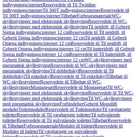
indbygningscisterner
Reservedele til Til Twinline
indbygningscisterner
Til 300T indbygningscisterner
Reservedele til
Til 300T indbygningscisterner
Tilbehør
Forbrugsmateriale
WC-
skyllestyringer med elektronisk skyllestyring
Reservedele til WC-
skyllestyringer med elektronisk skyllestyring
Til netdrift, til Geberit
Sigma indbygningscisterner 12 cm
Reservedele til Til netdrift, til
Geberit Sigma indbygningscisterner 12 cm
Til netdrift, til Geberit
Omega indbygningscisterner 12 cm
Reservedele til Til netdrift, til
Geberit Omega indbygningscisterner 12 cm
Til batteridrift, til Geberit
Sigma indbygningscisterner 12 cm
Reservedele til Til batteridrift, til
Geberit Sigma indbygningscisterner 12 cm
WC-skyllestyringer med
pneumatisk skyllestyring
Reservedele til WC-skyllestyringer med
pneumatisk skyllestyring
Til dobbeltskyl
Reservedele til Til
dobbeltskyl
Til enkeltskyl
Reservedele til Til enkeltskyl
Tilbehør til
WC-skyllestyringer
Reservedele til Tilbehør til WC-
skyllestyringer
Montagesæt
Reservedele til Montagesæt
Til WC-
skyllestyringer med elektronisk skyllestyring
Reservedele til Til WC-
skyllestyringer med elektronisk skyllestyring
Til WC-skyllestyringer
med pneumatisk skyllestyring
Forbindelser
Geberit Monolith
moduler
Toiletmoduler
Reservedele til Toiletmoduler
Til væghængte
toiletter
Reservedele til Til væghængte toiletter
Til gulvstående
toiletter
Reservedele til Til gulvstående toiletter
Tilbehør
Reservedele
til Tilbehør
Forbrugsmateriale
Moduler til bideter
Reservedele til
Moduler til bideter
Til væghængte og gulvstående
bideter
Reservedele til Til væghængte og gulvstående