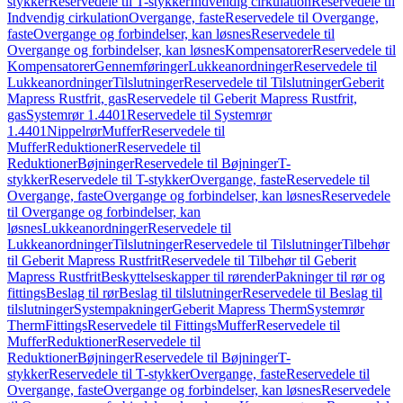
stykker
Reservedele til T-stykker
Indvendig cirkulation
Reservedele til
Indvendig cirkulation
Overgange, faste
Reservedele til Overgange,
faste
Overgange og forbindelser, kan løsnes
Reservedele til
Overgange og forbindelser, kan løsnes
Kompensatorer
Reservedele til
Kompensatorer
Gennemføringer
Lukkeanordninger
Reservedele til
Lukkeanordninger
Tilslutninger
Reservedele til Tilslutninger
Geberit
Mapress Rustfrit, gas
Reservedele til Geberit Mapress Rustfrit,
gas
Systemrør 1.4401
Reservedele til Systemrør
1.4401
Nippelrør
Muffer
Reservedele til
Muffer
Reduktioner
Reservedele til
Reduktioner
Bøjninger
Reservedele til Bøjninger
T-
stykker
Reservedele til T-stykker
Overgange, faste
Reservedele til
Overgange, faste
Overgange og forbindelser, kan løsnes
Reservedele
til Overgange og forbindelser, kan
løsnes
Lukkeanordninger
Reservedele til
Lukkeanordninger
Tilslutninger
Reservedele til Tilslutninger
Tilbehør
til Geberit Mapress Rustfrit
Reservedele til Tilbehør til Geberit
Mapress Rustfrit
Beskyttelseskapper til rørender
Pakninger til rør og
fittings
Beslag til rør
Beslag til tilslutninger
Reservedele til Beslag til
tilslutninger
Systempakninger
Geberit Mapress Therm
Systemrør
Therm
Fittings
Reservedele til Fittings
Muffer
Reservedele til
Muffer
Reduktioner
Reservedele til
Reduktioner
Bøjninger
Reservedele til Bøjninger
T-
stykker
Reservedele til T-stykker
Overgange, faste
Reservedele til
Overgange, faste
Overgange og forbindelser, kan løsnes
Reservedele