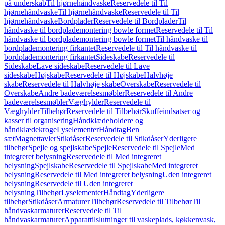
på underskab
Til hjørnehåndvaske
Reservedele til Til
hjørnehåndvaske
Til hjørnehåndvaske
Reservedele til Til
hjørnehåndvaske
Bordplader
Reservedele til Bordplader
Til
håndvaske til bordplademontering bowle formet
Reservedele til Til
håndvaske til bordplademontering bowle formet
Til håndvaske til
bordplademontering firkantet
Reservedele til Til håndvaske til
bordplademontering firkantet
Sideskabe
Reservedele til
Sideskabe
Lave sideskabe
Reservedele til Lave
sideskabe
Højskabe
Reservedele til Højskabe
Halvhøje
skabe
Reservedele til Halvhøje skabe
Overskabe
Reservedele til
Overskabe
Andre badeværelsesmøbler
Reservedele til Andre
badeværelsesmøbler
Væghylder
Reservedele til
Væghylder
Tilbehør
Reservedele til Tilbehør
Skuffeindsatser og
kasser til organisering
Håndklædeholdere og
håndklædekroge
Lyselementer
Håndtag
Ben
sæt
Magnettavler
Stikdåser
Reservedele til Stikdåser
Yderligere
tilbehør
Spejle og spejlskabe
Spejle
Reservedele til Spejle
Med
integreret belysning
Reservedele til Med integreret
belysning
Spejlskabe
Reservedele til Spejlskabe
Med integreret
belysning
Reservedele til Med integreret belysning
Uden integreret
belysning
Reservedele til Uden integreret
belysning
Tilbehør
Lyselementer
Håndtag
Yderligere
tilbehør
Stikdåser
Armaturer
Tilbehør
Reservedele til Tilbehør
Til
håndvaskarmaturer
Reservedele til Til
håndvaskarmaturer
Apparattilslutninger til vaskeplads, køkkenvask,