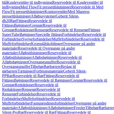
blå
Kugleventiler til indbygning
Reservedele til Kugleventiler til
indbygning
Med FlowFit pressetilslutninger
Reservedele til Med
FlowFit pressetilslutninger
Kontraventiler
Med Mapress
pressetilslutninger
Afløbssystemer
Geberit Silent-
db20
Rør
Fittings
Reservedele til
Fittings
Bøjninger
Grenrør
Reservedele til
Grenrør
Reduktioner
Renserør
Reservedele til Renserør
Fittings
SuperTube
Bøjninger
Specielle fittings
Forbindelser
Reservedele til
Forbindelser
Svejseforbindelser
Muffeforbindelser
Reservedele til
Muffeforbindelser
Kromstålskoblinger
Overgange på andre
materialer
Reservedele til Overgange på andre
materialer
Afløbstilslutninger
Reservedele til
Afløbstilslutninger
Afløbsbøjninger
Reservedele til
Afløbsbøjninger
Overgangsmuffer
Reservedele til
Overgangsmuffer
Tilbehør
Rørbærere
Beslag til
rørbærere
Tætninger
Forbrugsmateriale
Geberit Silent-
PP
Rør
Reservedele til Rør
Fittings
Reservedele til
Fittings
Bøjninger
Reservedele til Bøjninger
Grenrør
Reservedele til
Grenrør
Reduktioner
Reservedele til
Reduktioner
Renserør
Reservedele til
Renserør
Forbindelser
Reservedele til
Forbindelser
Muffeforbindelser
Reservedele til
Muffeforbindelser
Fastspændingsforbindelser
Overgange på andre
materialer
Afløbstilslutninger
Afløbsbøjninger
Feroler
Tilbehør
Rørbærer
Silent-Pro
Rør
Reservedele til Rør
Fittings
Reservedele til