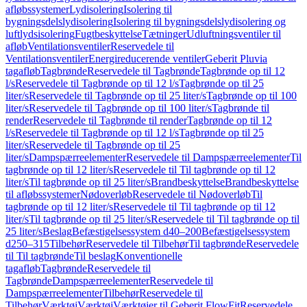
afløbssystemer
Lydisolering
Isolering til
bygningsdelslydisolering
Isolering til bygningsdelslydisolering og
luftlydsisolering
Fugtbeskyttelse
Tætninger
Udluftningsventiler til
afløb
Ventilationsventiler
Reservedele til
Ventilationsventiler
Energireducerende ventiler
Geberit Pluvia
tagafløb
Tagbrønde
Reservedele til Tagbrønde
Tagbrønde op til 12
l/s
Reservedele til Tagbrønde op til 12 l/s
Tagbrønde op til 25
liter/s
Reservedele til Tagbrønde op til 25 liter/s
Tagbrønde op til 100
liter/s
Reservedele til Tagbrønde op til 100 liter/s
Tagbrønde til
render
Reservedele til Tagbrønde til render
Tagbrønde op til 12
l/s
Reservedele til Tagbrønde op til 12 l/s
Tagbrønde op til 25
liter/s
Reservedele til Tagbrønde op til 25
liter/s
Dampspærreelementer
Reservedele til Dampspærreelementer
Til
tagbrønde op til 12 liter/s
Reservedele til Til tagbrønde op til 12
liter/s
Til tagbrønde op til 25 liter/s
Brandbeskyttelse
Brandbeskyttelse
til afløbssystemer
Nødoverløb
Reservedele til Nødoverløb
Til
tagbrønde op til 12 liter/s
Reservedele til Til tagbrønde op til 12
liter/s
Til tagbrønde op til 25 liter/s
Reservedele til Til tagbrønde op til
25 liter/s
Beslag
Befæstigelsessystem d40–200
Befæstigelsessystem
d250–315
Tilbehør
Reservedele til Tilbehør
Til tagbrønde
Reservedele
til Til tagbrønde
Til beslag
Konventionelle
tagafløb
Tagbrønde
Reservedele til
Tagbrønde
Dampspærreelementer
Reservedele til
Dampspærreelementer
Tilbehør
Reservedele til
Tilbehør
Værktøj
Værktøj
Værktøjer til Geberit FlowFit
Reservedele