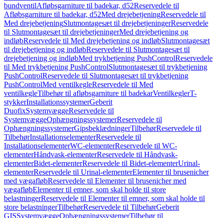
bundventil
Afløbsgarniture til badekar, d52
Reservedele til
Afløbsgarniture til badekar, d52
Med drejebetjening
Reservedele til
Med drejebetjening
Slutmontagesæt til drejebetjeninger
Reservedele
til Slutmontagesæt til drejebetjeninger
Med drejebetjening og
indløb
Reservedele til Med drejebetjening og indløb
Slutmontagesæt
til drejebetjening og indløb
Reservedele til Slutmontagesæt til
drejebetjening og indløb
Med trykbetjening PushControl
Reservedele
til Med trykbetjening PushControl
Slutmontagesæt til trykbetjening
PushControl
Reservedele til Slutmontagesæt til trykbetjening
PushControl
Med ventilkegle
Reservedele til Med
ventilkegle
Tilbehør til afløbsgarniture til badekar
Ventilkegler
T-
stykker
Installationssystemer
Geberit
Duofix
Systemvægge
Reservedele til
Systemvægge
Ophængningssystemer
Reservedele til
Ophængningssystemer
Gipsbeklædninger
Tilbehør
Reservedele til
Tilbehør
Installationselementer
Reservedele til
Installationselementer
WC-elementer
Reservedele til WC-
elementer
Håndvask-elementer
Reservedele til Håndvask-
elementer
Bidet-elementer
Reservedele til Bidet-elementer
Urinal-
elementer
Reservedele til Urinal-elementer
Elementer til brusenicher
med vægafløb
Reservedele til Elementer til brusenicher med
vægafløb
Elementer til emner, som skal holde til store
belastninger
Reservedele til Elementer til emner, som skal holde til
store belastninger
Tilbehør
Reservedele til Tilbehør
Geberit
GIS
Systemvægge
Ophængningssystemer
Tilbehør til