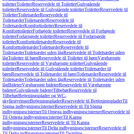
toiletter
Toiletter
Reservedele til Toiletter
Gulvstående
toiletter
Reservedele til Gulvstående toiletter
Toiletter
Reservedele til
Toiletter
Toiletsæder
Reservedele til
Toiletsæder
Toiletsæder
Reservedele til
Toiletsæder
Komforttoiletter
Reservedele til
Komforttoiletter
Forhøjede toiletter
Reservedele til Forhøjede
toiletter
Forlængede toiletter
Reservedele til Forlængede
toiletter
Komforttoiletsæder
Reservedele til
Komforttoiletsæder
Toiletsæder
Reservedele til
Toiletsæder
Toiletsæder uden låg
Reservedele til Toiletsæder uden
låg
Toiletter til børn
Reservedele til Toiletter til børn
Væghængte
toiletter
Reservedele til Væghængte toiletter
Gulvstående
toiletter
Reservedele til Gulvstående toiletter
Toiletsæder til
børn
Reservedele til Toiletsæder til børn
Toiletsæder
Reservedele til
Toiletsæder
Toiletsæder uden låg
Reservedele til Toiletsæder uden
låg
Bideter
Væghængte bideter
Reservedele til Væghængte
bideter
Gulvstående bideter
Tilbehør
Reservedele til
Tilbehør
Betjeningsplader og WC-
skyllestyringer
Betjeningsplader
Reservedele til Betjeningsplader
Til
Sigma indbygningscisterner
Reservedele til Til Sigma
indbygningscisterner
Til Omega indbygningscisterner
Reservedele til
Til Omega indbygningscisterner
Til Kappa
indbygningscisterner
Reservedele til Til Kappa
indbygningscisterner
Til Delta indbygningscisterner
Reservedele til
Til Delta indbygningscisterner
Til Twinline