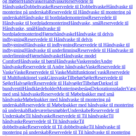
og møbler
Håndvaske
Håndvaske
Reservedele til
Håndvaske
Dobbeltvaske
Reservedele til Dobbeltvaske
Håndvaske til
montering på underskab
Reservedele til Håndvaske til montering på
underskab
Håndvaske til bordplademontering
Reservedele til
Håndvaske til bordplademontering
Håndvaske, små
Reservedele til
Håndvaske, små
Håndvaske til
bordplademontering
Hjørnehåndvaske
Håndvaske til delvis
indbygning
Reservedele til Håndvaske til delvis
indbygning
Håndvaske til indbygning
Reservedele til Håndvaske til
indbygning
Håndvaske til underlimning
Reservedele til Håndvaske til
underlimning
Hjørnehåndvaske
Håndvaske model
Comfort
Håndvaske til børn
Håndvaske
Vaskerender
Andre
håndvaske
Reservedele til Andre håndvaske
Vaske
Reservedele til
Vaske
Vaske
Reservedele til Vaske
Multifunktionel vask
Reservedele
til Multifunktionel vask
Gipsvaske
Tilbehør
Søjler
Reservedele til
Søjler
Halvsøjler
Reservedele til Halvsøjler
Tilbehør
Dæksel til
bundventil
Håndklædeholder
Monteringsbeslag
Dekorationsplader
Vægh
med små håndvaske
Reservedele til Møbelpakker med små
håndvaske
Møbelpakker med håndvaske til montering på
underskab
Reservedele til Møbelpakker med håndvaske til montering
på underskab
Badeværelsesmøbler
Underskabe
Reservedele til
Underskabe
Til håndvaske
Reservedele til Til håndvaske
Til
håndvaske
Reservedele til Til håndvaske
Til
dobbeltvaske
Reservedele til Til dobbeltvaske
Til håndvaske til
montering på underskab
Reservedele til Til håndvaske til montering