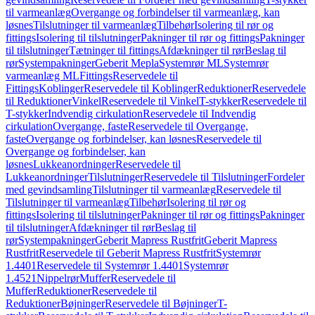
til varmeanlæg
Overgange og forbindelser til varmeanlæg, kan
løsnes
Tilslutninger til varmeanlæg
Tilbehør
Isolering til rør og
fittings
Isolering til tilslutninger
Pakninger til rør og fittings
Pakninger
til tilslutninger
Tætninger til fittings
Afdækninger til rør
Beslag til
rør
Systempakninger
Geberit Mepla
Systemrør ML
Systemrør
varmeanlæg ML
Fittings
Reservedele til
Fittings
Koblinger
Reservedele til Koblinger
Reduktioner
Reservedele
til Reduktioner
Vinkel
Reservedele til Vinkel
T-stykker
Reservedele til
T-stykker
Indvendig cirkulation
Reservedele til Indvendig
cirkulation
Overgange, faste
Reservedele til Overgange,
faste
Overgange og forbindelser, kan løsnes
Reservedele til
Overgange og forbindelser, kan
løsnes
Lukkeanordninger
Reservedele til
Lukkeanordninger
Tilslutninger
Reservedele til Tilslutninger
Fordeler
med gevindsamling
Tilslutninger til varmeanlæg
Reservedele til
Tilslutninger til varmeanlæg
Tilbehør
Isolering til rør og
fittings
Isolering til tilslutninger
Pakninger til rør og fittings
Pakninger
til tilslutninger
Afdækninger til rør
Beslag til
rør
Systempakninger
Geberit Mapress Rustfrit
Geberit Mapress
Rustfrit
Reservedele til Geberit Mapress Rustfrit
Systemrør
1.4401
Reservedele til Systemrør 1.4401
Systemrør
1.4521
Nippelrør
Muffer
Reservedele til
Muffer
Reduktioner
Reservedele til
Reduktioner
Bøjninger
Reservedele til Bøjninger
T-