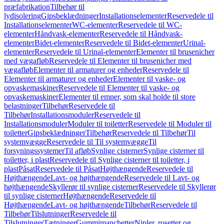
præfabrikation
Tilbehør til
lydisolering
Gipsbeklædninger
Installationselementer
Reservedele til
Installationselementer
WC-elementer
Reservedele til WC-
elementer
Håndvask-elementer
Reservedele til Håndvask-
elementer
Bidet-elementer
Reservedele til Bidet-elementer
Urinal-
elementer
Reservedele til Urinal-elementer
Elementer til brusenicher
med vægafløb
Reservedele til Elementer til brusenicher med
vægafløb
Elementer til armaturer og enheder
Reservedele til
Elementer til armaturer og enheder
Elementer til vaske- og
opvaskemaskiner
Reservedele til Elementer til vaske- og
opvaskemaskiner
Elementer til emner, som skal holde til store
belastninger
Tilbehør
Reservedele til
Tilbehør
Installationsmoduler
Reservedele til
Installationsmoduler
Moduler til toiletter
Reservedele til Moduler til
toiletter
Gipsbeklædninger
Tilbehør
Reservedele til Tilbehør
Til
systemvægge
Reservedele til Til systemvægge
Til
forsyningssystemer
Til afløb
Synlige cisterner
Synlige cisterner til
toiletter, i plast
Reservedele til Synlige cisterner til toiletter, i
plast
Påsat
Reservedele til Påsat
Højthængende
Reservedele til
Højthængende
Lavt- og højthængende
Reservedele til Lavt- og
højthængende
Skyllerør til synlige cisterner
Reservedele til Skyllerør
til synlige cisterner
Højthængende
Reservedele til
Højthængende
Lavt- og højthængende
Tilbehør
Reservedele til
Tilbehør
Tilslutninger
Reservedele til
Tilslutninger
Tætninger
Gummimanchetter
Nipler, rosetter og