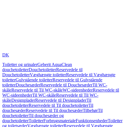
DK
Toiletter og urinaler
Geberit AquaClean
douchetoiletter
Douchetoiletter
Reservedele til
Douchetoiletter
Væghængte toiletter
Reservedele til Væghængte
toiletter
Gulvstående toiletter
Reservedele til Gulvstående
toiletter
Douchesæder
Reservedele til Douchesæder
Til WC-
skåle
Reservedele til Til WC-skåle
WC-sideenheder
Reservedele til
WC-sideenheder
Til WC-skåle
Reservedele til Til WC-
skåle
Designplader
Reservedele til Designplader
Til
douchetoiletter
Reservedele til Til douchetoiletter
Til
douchesæder
Reservedele til Til douchesæder
Tilbehør
Til
douchetoiletter
Til douchesæder og
douchetoiletter
Toiletter
Forbrugsmateriale
Funktionsenheder
Toiletter
og toiletsæder
Væghængte toiletter
Reservedele til Væghængte