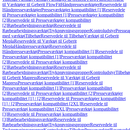
til Værktøjer til Geberit FlowFit
Håndpresseværktøjer
Reservedele til
Håndpresseværktøjer
Presseværktøjer kompatibilitet [1]
Reservedele
til Presseværktøjer kompatibilitet [1]
Presseværktøjer kompatibilitet
[2]
Reservedele til Presseværktøjer kompatibilitet
[2]
Rørbearbejdningsværktøj
Reservedele til
Rørbearbejdningsværktøj
Trykprøvningspropper
Kontroludstyr
Pressea
med værktøj
Tilbehør
Reservedele til Tilbehør
Værktøj til Geberit
Mepla
Reservedele til Værktøj til Geberit
Mepla
Håndpresseværktøj
Reservedele til
Håndpresseværktøj
Presseværktøj kompatibilitet [1]
Reservedele til
Presseværktøj kompatibilitet [1]
Presseværktøj kompatibilitet
[2]
Reservedele til Presseværktøj kompatibilitet
[2]
Rørbearbejdningsværktøj
Reservedele til
Rørbearbejdningsværktøj
Trykprøvningspropper
Kontroludstyr
Tilbehø
til Geberit Mapress
Reservedele til Værktøj til Geberit
Mapress
Presseværktøj kompatibilitet [1]
Reservedele til
Presseværktøj kompatibilitet [1]
Presseværktøj kompatibilitet
[2]
Reservedele til Presseværktøj kompatibilitet [2]
Presseværktøjer
kompatibilitet [1] / [2]
Reservedele til Presseværktøjer kompatibilitet
[1] / [2]
Presseværktøj kompatibilitet [2XL]
Reservedele til
Presseværktøj kompatibilitet [2XL]
Presseværktøj kompatibilitet
[3]
Reservedele til Presseværktøj kompatibilitet
[3]
Rørbearbejdningsværktøj
Reservedele til
Rørbearbejdningsværktøj
Trykprøvningspropper
Reservedele til
Trykprøvningspropper
Kontroludstyr
Tilbehør
Presseværktøj
Reservede