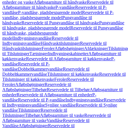
enheder og vaske
Afløbsgarniture til håndvaske
Reservedele til
Afløbsgarniture til håndvaske
P-vandlåse
Reservedele til P-
vandlåse
P-vandlåse, pladsbesparende model
Reservedele til P-
vandlåse, pladsbesparende model
Pungvandlåse til
håndvaske
Reservedele til Pungvandlåse til håndvaske
Pungvandlåse
til håndvaske, pladsbesparende model
Reservedele til Pungvandlåse
til håndvaske, pladsbesparende
model
Indbygningsvandlåse
Reservedele til
Indbygningsvandlåse
Håndvasktilslutninger
Reservedele til
Håndvasktilslutninger
Feroler
Afløbsbøjninger
Afdækninger
Tilslutning
til Tilslutninger
Tætninger
Indbygningskabinetter
Afløbsgarniture til
køkkenvaske
Reservedele til Afløbsgarniture til køkkenvaske
P-
vandlåse
Reservedele til P-
vandlåse
Dobbeltkammervandlåse
Reservedele til
Dobbeltkammervandlåse
Tilslutninger til køkkenvaske
Reservedele til
Tilslutninger til køkkenvaske
Feroler
Reservedele til
Feroler
Afløbsbøjninger
Reservedele til
Afløbsbøjninger
Tilbehør
Reservedele til Tilbehør
Afløbsgarniture til
enheder
Reservedele til Afløbsgarniture til enheder
P-
vandlåse
Reservedele til P-vandlåse
Indbygningsvandlåse
Reservedele
til Indbygningsvandlåse
Synlige vandlåse
Reservedele til Synlige
vandlåse
Tilslutninger
Reservedele til
Tilslutninger
Tilbehør
Afløbsgarniture til vaske
Reservedele til
Afløbsgarniture til vaske
Vandlåse
Reservedele til
Vandlåse
Afløbsbøjninger
Reservedele til