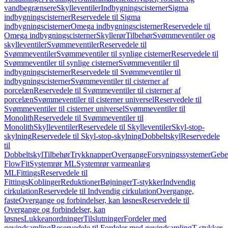
vandbegrænsere
Skylleventiler
Indbygningscisterner
Sigma
indbygningscisterner
Reservedele til Sigma
indbygningscisterner
Omega indbygningscisterner
Reservedele til
Omega indbygningscisterner
Skyllerør
Tilbehør
Svømmeventiler og
skylleventiler
Svømmeventiler
Reservedele til
Svømmeventiler
Svømmeventiler til synlige cisterner
Reservedele til
Svømmeventiler til synlige cisterner
Svømmeventiler til
indbygningscisterner
Reservedele til Svømmeventiler til
indbygningscisterner
Svømmeventiler til cisterner af
porcelæn
Reservedele til Svømmeventiler til cisterner af
porcelæn
Svømmeventiler til cisterner universel
Reservedele til
Svømmeventiler til cisterner universel
Svømmeventiler til
Monolith
Reservedele til Svømmeventiler til
Monolith
Skylleventiler
Reservedele til Skylleventiler
Skyl-stop-
skylning
Reservedele til Skyl-stop-skylning
Dobbeltskyl
Reservedele
til
Dobbeltskyl
Tilbehør
Trykknapper
Overgange
Forsyningssystemer
Geber
FlowFit
Systemrør ML
Systemrør varmeanlæg
ML
Fittings
Reservedele til
Fittings
Koblinger
Reduktioner
Bøjninger
T-stykker
Indvendig
cirkulation
Reservedele til Indvendig cirkulation
Overgange,
faste
Overgange og forbindelser, kan løsnes
Reservedele til
Overgange og forbindelser, kan
løsnes
Lukkeanordninger
Tilslutninger
Fordeler med
gevindsamling
Reservedele til Fordeler med gevindsamling
T-stykker