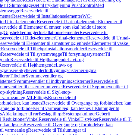
e til Slutmontagesæt til trykbetjening PushControl
Med
stemvægge
Reservedele til
ementer
Reservedele til Installationselementer
WC-
ter
Urinal-elementer
Reservedele til Urinal-elementer
Elementer til
ervedele til Elementer til emner, som skal holde til store
ing
Gipsbeklædninger
Installationselementer
Reservedele til
servedele til Bidet-elementer
Urinal-elementer
Reservedele til Urinal-
eservedele til Elementer til armaturer og enheder
Elementer til vaske-
r
Reservedele til Tilbehør
Installationsmoduler
Reservedele til
e
Reservedele til Til systemvægge
Til forsyningssystemer
Til
gende
Reservedele til Højthængende
Lavt- og
Reservedele til Højthængende
Lavt- og
begrænsere
Skylleventiler
Indbygningscisterner
Sigma
lerør
Tilbehør
Svømmeventiler og
isterner
Svømmeventiler til indbygningscisterner
Reservedele til
meventiler til cisterner universel
Reservedele til Svømmeventiler til
top-skylning
Reservedele til Skyl-stop-
r varmeanlæg ML
Fittings
Reservedele til
rbindelser, kan løsnes
Reservedele til Overgange og forbindelser, kan
ange og forbindelser til varmeanlæg, kan løsnes
Tilslutninger til
gs
Afdækninger til rør
Beslag til rør
Systempakninger
Geberit
il Reduktioner
Vinkel
Reservedele til Vinkel
T-stykker
Reservedele til T-
, kan løsnes
Reservedele til Overgange og forbindelser, kan
 til varmeanlæg
Reservedele til Tilslutninger til