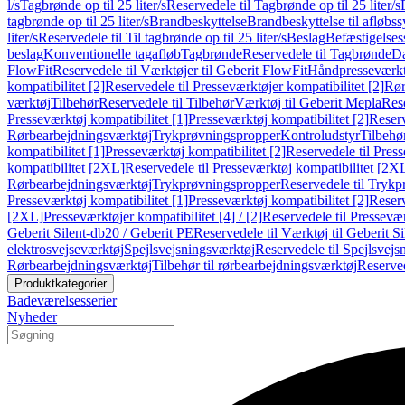
l/s
Tagbrønde op til 25 liter/s
Reservedele til Tagbrønde op til 25 liter/s
tagbrønde op til 25 liter/s
Brandbeskyttelse
Brandbeskyttelse til afløbs
liter/s
Reservedele til Til tagbrønde op til 25 liter/s
Beslag
Befæstigelse
beslag
Konventionelle tagafløb
Tagbrønde
Reservedele til Tagbrønde
Da
FlowFit
Reservedele til Værktøjer til Geberit FlowFit
Håndpresseværkt
kompatibilitet [2]
Reservedele til Presseværktøjer kompatibilitet [2]
Rør
værktøj
Tilbehør
Reservedele til Tilbehør
Værktøj til Geberit Mepla
Rese
Presseværktøj kompatibilitet [1]
Presseværktøj kompatibilitet [2]
Reserv
Rørbearbejdningsværktøj
Trykprøvningspropper
Kontroludstyr
Tilbehø
kompatibilitet [1]
Presseværktøj kompatibilitet [2]
Reservedele til Press
kompatibilitet [2XL]
Reservedele til Presseværktøj kompatibilitet [2X
Rørbearbejdningsværktøj
Trykprøvningspropper
Reservedele til Tryk
Presseværktøj kompatibilitet [1]
Presseværktøj kompatibilitet [2]
Reserv
[2XL]
Presseværktøjer kompatibilitet [4] / [2]
Reservedele til Presseværk
Geberit Silent-db20 / Geberit PE
Reservedele til Værktøj til Geberit S
elektrosvejseværktøj
Spejlsvejsningsværktøj
Reservedele til Spejlsvejs
Rørbearbejdningsværktøj
Tilbehør til rørbearbejdningsværktøj
Reserved
Produktkategorier
Badeværelsesserier
Nyheder