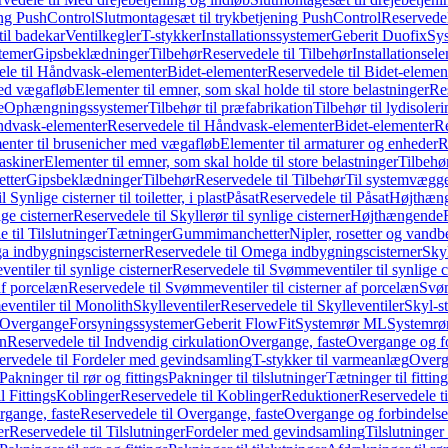
ing PushControl
Slutmontagesæt til trykbetjening PushControl
Reservedel
til badekar
Ventilkegler
T-stykker
Installationssystemer
Geberit Duofix
Sy
temer
Gipsbeklædninger
Tilbehør
Reservedele til Tilbehør
Installationsel
ele til Håndvask-elementer
Bidet-elementer
Reservedele til Bidet-elemen
med vægafløb
Elementer til emner, som skal holde til store belastninger
Res
e
Ophængningssystemer
Tilbehør til præfabrikation
Tilbehør til lydisoler
dvask-elementer
Reservedele til Håndvask-elementer
Bidet-elementer
Re
menter til brusenicher med vægafløb
Elementer til armaturer og enheder
R
askiner
Elementer til emner, som skal holde til store belastninger
Tilbehø
etter
Gipsbeklædninger
Tilbehør
Reservedele til Tilbehør
Til systemvægg
 Synlige cisterner til toiletter, i plast
Påsat
Reservedele til Påsat
Højthæn
ige cisterner
Reservedele til Skyllerør til synlige cisterner
Højthængende
 til Tilslutninger
Tætninger
Gummimanchetter
Nipler, rosetter og vand
 indbygningscisterner
Reservedele til Omega indbygningscisterner
Skyl
ntiler til synlige cisterner
Reservedele til Svømmeventiler til synlige c
af porcelæn
Reservedele til Svømmeventiler til cisterner af porcelæn
Svøm
ventiler til Monolith
Skylleventiler
Reservedele til Skylleventiler
Skyl-s
Overgange
Forsyningssystemer
Geberit FlowFit
Systemrør ML
Systemrø
on
Reservedele til Indvendig cirkulation
Overgange, faste
Overgange og fo
ervedele til Fordeler med gevindsamling
T-stykker til varmeanlæg
Overg
Pakninger til rør og fittings
Pakninger til tilslutninger
Tætninger til fittin
l Fittings
Koblinger
Reservedele til Koblinger
Reduktioner
Reservedele t
gange, faste
Reservedele til Overgange, faste
Overgange og forbindelser
er
Reservedele til Tilslutninger
Fordeler med gevindsamling
Tilslutninger