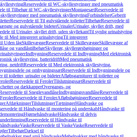
kyllestyring
Reservedele til WC-skyllestyringer med pneumatisk
le til Tilbehør til WC-skyllestyringer
Montagesæt
Reservedele til
skyllestyringer med pneumatisk skyllestyring
Forbindelser
Geberit
letter
Reservedele til Til gulvstående toiletter
Tilbehør
Reservedele til
hængte og gulvstående bideter
Urinaler
Urinaler, skyllet drift, med
dele til Urinaler, skyllet drift, uden skyllekant
Til synlig urinalstyring
e til Med integreret urinalstyring
Til integreret
il Uden låg
Skillevægge
Reservedele til Skillevægge
Skillevægge af
låse og vandlåstilbehør
Skyllerør, skyllerørsbøjninger og
rinalstyringer
Indbygning
Reservedele til Indbygning
Med elektronisk
onisk skyllestyring, batteridrift
Med pneumatisk
ing, netdrift
Reservedele til Med elektronisk skyllestyring,
bygningsdele og ombygningssæt
Reservedele til Indbygningsdele og
 til toiletter, urinaler og bideter
Afløbsgarniturer til toiletter og
eroler
Reservedele til Feroler
Tilslutningssæt
Reservedele til
hetter og dækkapper
Overgangs- og
Reservedele til Sneglevandlåse
Indbygningsvandlåse
Reservedele til
Feroler
Reservedele til Feroler
Afløbsbøjninger
Reservedele til
ger
Afdækninger
Tilslutninger
Tætninger
Håndvaske og
ervedele til Håndvaske til montering på underskab
Håndvaske til
ademontering
Hjørnehåndvaske
Håndvaske til delvis
 underlimning
Reservedele til Håndvaske til
 håndvaske
Vaske
Reservedele til Vaske
Vaske
Reservedele til
øjler
Tilbehør
Dæksel til
 Møbelpakker med små håndvaske
Møbelpakker med håndvaske til