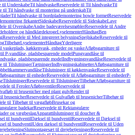
 til Underskabe
Til håndvaske
Reservedele til Til håndvaske
Til
 til Til håndvaske til montering på underskab
Til
plader
Til håndvaske til bordplademontering bowle formet
Reservedele
demontering firkantet
Sideskabe
Reservedele til Sideskabe
Lave
ele til Overskabe
Andre badeværelsesmøbler
Reservedele til Andre
eholdere og håndklædekroge
Lyselementer
Håndtag
Ben
ng
Reservedele til Med integreret belysning
Spejlskabe
Reservedele til
ing
Tilbehør
Lyselementer
Håndtag
Yderligere
til vaskeplads, køkkenvask, enheder og vaske
Afløbsgarniture til
til P-vandlåse, pladsbesparende model
Pungvandlåse til
håndvaske, pladsbesparende model
Indbygningsvandlåse
Reservedele til
 til Tilslutninger
Tætninger
Indbygningskabinetter
Afløbsgarniture til
Dobbeltkammervandlåse
Tilslutninger til køkkenvaske
Reservedele til
løbsgarniture til enheder
Reservedele til Afløbsgarniture til enheder
P-
se
Tilslutninger
Reservedele til Tilslutninger
Tilbehør
Afløbsgarniture til
edele til Feroler
Afløbsventiler
Reservedele til
lvafløb til brusenicher med plant gulv
Render til
il brusenicher
Reservedele til Gulvafløb til brusenicher
Tilbehør til
le til Tilbehør til vægafløb
Brusekar og
angulære badekar
Reservedele til Rektangulære
plader og vægbeslag
Apparattilslutninger til doucher &
el til bundventil
Dæksel til bundventil
Reservedele til Dæksel til
el til bundventil
Uden dæksel til bundventil
Reservedele til Uden
rejebetjening
Slutmontagesæt til drejebetjeninger
Reservedele til
ng og indløb
Reservedele til Slutmontagesæt til drejebetjening og