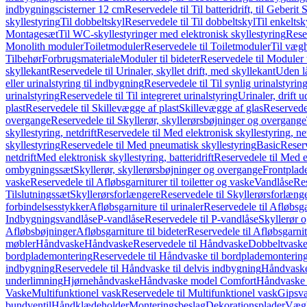
indbygningscisterner 12 cm
Reservedele til Til batteridrift, til Geber
skyllestyring
Til dobbeltskyl
Reservedele til Til dobbeltskyl
Til enkeltsk
Montagesæt
Til WC-skyllestyringer med elektronisk skyllestyring
Rese
Monolith moduler
Toiletmoduler
Reservedele til Toiletmoduler
Til vægh
Tilbehør
Forbrugsmateriale
Moduler til bideter
Reservedele til Moduler t
skyllekant
Reservedele til Urinaler, skyllet drift, med skyllekant
Uden l
eller urinalstyring til indbygning
Reservedele til Til synlig urinalstyring
urinalstyring
Reservedele til Til integreret urinalstyring
Urinaler, drift 
plast
Reservedele til Skillevægge af plast
Skillevægge af glas
Reservedel
overgange
Reservedele til Skyllerør, skyllerørsbøjninger og overgange
skyllestyring, netdrift
Reservedele til Med elektronisk skyllestyring, net
skyllestyring
Reservedele til Med pneumatisk skyllestyring
Basic
Reserv
netdrift
Med elektronisk skyllestyring, batteridrift
Reservedele til Med el
ombygningssæt
Skyllerør, skyllerørsbøjninger og overgange
Frontplad
vaske
Reservedele til Afløbsgarniturer til toiletter og vaske
Vandlåse
Res
Tilslutningssæt
Skyllerørsforlængere
Reservedele til Skyllerørsforlæng
forbindelsesstykker
Afløbsgarniture til urinaler
Reservedele til Afløbsgar
Indbygningsvandlåse
P-vandlåse
Reservedele til P-vandlåse
Skyllerør o
Afløbsbøjninger
Afløbsgarniture til bideter
Reservedele til Afløbsgarnitu
møbler
Håndvaske
Håndvaske
Reservedele til Håndvaske
Dobbeltvask
bordplademontering
Reservedele til Håndvaske til bordplademonterin
indbygning
Reservedele til Håndvaske til delvis indbygning
Håndvaske
underlimning
Hjørnehåndvaske
Håndvaske model Comfort
Håndvaske t
Vaske
Multifunktionel vask
Reservedele til Multifunktionel vask
Gipsv
bundventil
Håndklædeholder
Monteringsbeslag
Dekorationsplader
Vægh