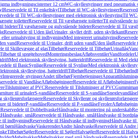
it Sigma indbygningscisterner 12 cm
WC-skyllestyringer med pneumatisk s
yl
Reservedele til Til enkeltskyl
Tilbehør til WC-skyllestyringer
Reservede
rvedele til Til WC-skyllestyringer med elektronisk skyllestyring
Til WC-
ængte toiletter
Reservedele til Til væghængte toiletter
Til gulvstående toi
il bideter
Til væghængte og gulvstående bideter
Reservedele til Til væg
åg
Reservedele til Uden låg
Urinaler, skyllet drift, uden skyllekant
Reserve
 eller urinalstyring til indbygning
Med integreret urinalstyring
Reservedel
uden vand
Reservedele til Urinaler, drift uden vand
Uden låg
Reservedele t
e til Skillevægge af glas
Tilbehør
Reservedele til Tilbehør
Urinallåg
Vand
Tilbehør til sprøjtehoved
Monteringsbeslag
Afløbsventiler
Vandfordeler
U
drift
Med elektronisk skyllestyring, batteridrift
Reservedele til Med elektr
edele til Basic
Synlige
Reservedele til Synlige
Med elektronisk skyllestyr
ektronisk skyllestyring, batteridrift
Tilbehør
Reservedele til Tilbehør
Ind
er
Integrerede styringer
Andet tilbehør
Fjernbetjeninger
Apparattilslutninger
ervedele til Vandlåse
Afløbsbøjninger
Reservedele til Afløbsbøjninger
F
ere
Tilslutninger af PVC
Reservedele til Tilslutninger af PVC
Gummimanc
niture til urinaler
S-vandlåse
Reservedele til S-vandlåse
Sneglevandlåse
g skyllerørsforlængere
Reservedele til Skyllerør og skyllerørsforlængere
re til bideter
P-vandlåse
Reservedele til P-vandlåse
Feroler
Afløbsbøjnin
e
Reservedele til Dobbeltvaske
Håndvaske til montering på underskab
Res
g
Håndvaske, små
Reservedele til Håndvaske, små
Håndvaske til bordpl
 til indbygning
Reservedele til Håndvaske til indbygning
Håndvaske til
il børn
Håndvaske
Vaskerender
Andre håndvaske
Reservedele til Andre
aske
Tilbehør
Søjler
Reservedele til Søjler
Halvsøjler
Reservedele til Halvs
ylder
Møbelpakker
Møbelpakker med små håndvaske
Reservedele til