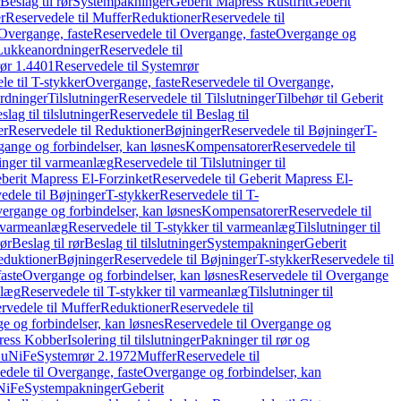
Beslag til rør
Systempakninger
Geberit Mapress Rustfrit
Geberit
r
Reservedele til Muffer
Reduktioner
Reservedele til
Overgange, faste
Reservedele til Overgange, faste
Overgange og
Lukkeanordninger
Reservedele til
ør 1.4401
Reservedele til Systemrør
le til T-stykker
Overgange, faste
Reservedele til Overgange,
rdninger
Tilslutninger
Reservedele til Tilslutninger
Tilbehør til Geberit
slag til tilslutninger
Reservedele til Beslag til
er
Reservedele til Reduktioner
Bøjninger
Reservedele til Bøjninger
T-
gange og forbindelser, kan løsnes
Kompensatorer
Reservedele til
ninger til varmeanlæg
Reservedele til Tilslutninger til
berit Mapress El-Forzinket
Reservedele til Geberit Mapress El-
edele til Bøjninger
T-stykker
Reservedele til T-
vergange og forbindelser, kan løsnes
Kompensatorer
Reservedele til
l varmeanlæg
Reservedele til T-stykker til varmeanlæg
Tilslutninger til
rør
Beslag til rør
Beslag til tilslutninger
Systempakninger
Geberit
eduktioner
Bøjninger
Reservedele til Bøjninger
T-stykker
Reservedele til
aste
Overgange og forbindelser, kan løsnes
Reservedele til Overgange
nlæg
Reservedele til T-stykker til varmeanlæg
Tilslutninger til
rvedele til Muffer
Reduktioner
Reservedele til
 og forbindelser, kan løsnes
Reservedele til Overgange og
press Kobber
Isolering til tilslutninger
Pakninger til rør og
 CuNiFe
Systemrør 2.1972
Muffer
Reservedele til
edele til Overgange, faste
Overgange og forbindelser, kan
uNiFe
Systempakninger
Geberit