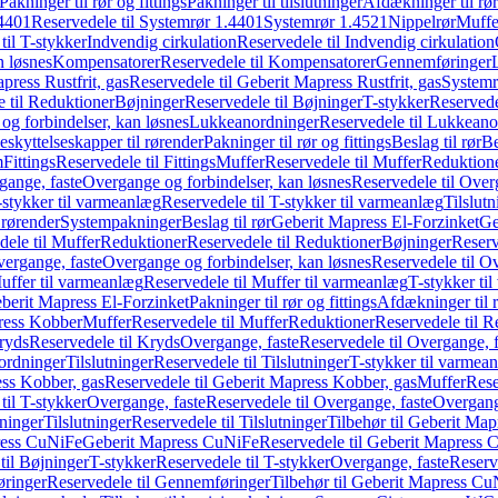
Pakninger til rør og fittings
Pakninger til tilslutninger
Afdækninger til rør
4401
Reservedele til Systemrør 1.4401
Systemrør 1.4521
Nippelrør
Muffe
til T-stykker
Indvendig cirkulation
Reservedele til Indvendig cirkulation
n løsnes
Kompensatorer
Reservedele til Kompensatorer
Gennemføringer
press Rustfrit, gas
Reservedele til Geberit Mapress Rustfrit, gas
Systemr
 til Reduktioner
Bøjninger
Reservedele til Bøjninger
T-stykker
Reservede
og forbindelser, kan løsnes
Lukkeanordninger
Reservedele til Lukkeano
eskyttelseskapper til rørender
Pakninger til rør og fittings
Beslag til rør
Be
m
Fittings
Reservedele til Fittings
Muffer
Reservedele til Muffer
Reduktion
gange, faste
Overgange og forbindelser, kan løsnes
Reservedele til Over
-stykker til varmeanlæg
Reservedele til T-stykker til varmeanlæg
Tilslut
 rørender
Systempakninger
Beslag til rør
Geberit Mapress El-Forzinket
Ge
dele til Muffer
Reduktioner
Reservedele til Reduktioner
Bøjninger
Reserv
vergange, faste
Overgange og forbindelser, kan løsnes
Reservedele til O
uffer til varmeanlæg
Reservedele til Muffer til varmeanlæg
T-stykker ti
eberit Mapress El-Forzinket
Pakninger til rør og fittings
Afdækninger til 
press Kobber
Muffer
Reservedele til Muffer
Reduktioner
Reservedele til R
ryds
Reservedele til Kryds
Overgange, faste
Reservedele til Overgange, f
ordninger
Tilslutninger
Reservedele til Tilslutninger
T-stykker til varmea
ss Kobber, gas
Reservedele til Geberit Mapress Kobber, gas
Muffer
Rese
til T-stykker
Overgange, faste
Reservedele til Overgange, faste
Overgange
ninger
Tilslutninger
Reservedele til Tilslutninger
Tilbehør til Geberit Ma
ress CuNiFe
Geberit Mapress CuNiFe
Reservedele til Geberit Mapress
til Bøjninger
T-stykker
Reservedele til T-stykker
Overgange, faste
Reserv
ringer
Reservedele til Gennemføringer
Tilbehør til Geberit Mapress C