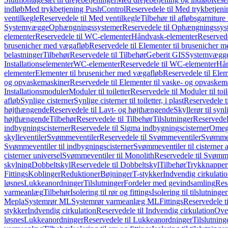
indløb
Med trykbetjening PushControl
Reservedele til Med trykbetjen
ventilkegle
Reservedele til Med ventilkegle
Tilbehør til afløbsgarniture 
Systemvægge
Ophængningssystemer
Reservedele til Ophængningssys
elementer
Reservedele til WC-elementer
Håndvask-elementer
Reserved
brusenicher med vægafløb
Reservedele til Elementer til brusenicher 
belastninger
Tilbehør
Reservedele til Tilbehør
Geberit GIS
Systemvægg
Installationselementer
WC-elementer
Reservedele til WC-elementer
Hån
elementer
Elementer til brusenicher med vægafløb
Reservedele til Ele
og opvaskemaskiner
Reservedele til Elementer til vaske- og opvaskem
Installationsmoduler
Moduler til toiletter
Reservedele til Moduler til toil
afløb
Synlige cisterner
Synlige cisterner til toiletter, i plast
Reservedele til
højthængende
Reservedele til Lavt- og højthængende
Skyllerør til synl
højthængende
Tilbehør
Reservedele til Tilbehør
Tilslutninger
Reservedele
indbygningscisterner
Reservedele til Sigma indbygningscisterner
Omega
skylleventiler
Svømmeventiler
Reservedele til Svømmeventiler
Svømmeve
Svømmeventiler til indbygningscisterner
Svømmeventiler til cisterner 
cisterner universel
Svømmeventiler til Monolith
Reservedele til Svømme
skylning
Dobbeltskyl
Reservedele til Dobbeltskyl
Tilbehør
Trykknapper
Fittings
Koblinger
Reduktioner
Bøjninger
T-stykker
Indvendig cirkulati
løsnes
Lukkeanordninger
Tilslutninger
Fordeler med gevindsamling
Res
varmeanlæg
Tilbehør
Isolering til rør og fittings
Isolering til tilslutninger
Mepla
Systemrør ML
Systemrør varmeanlæg ML
Fittings
Reservedele ti
stykker
Indvendig cirkulation
Reservedele til Indvendig cirkulation
Over
løsnes
Lukkeanordninger
Reservedele til Lukkeanordninger
Tilslutning