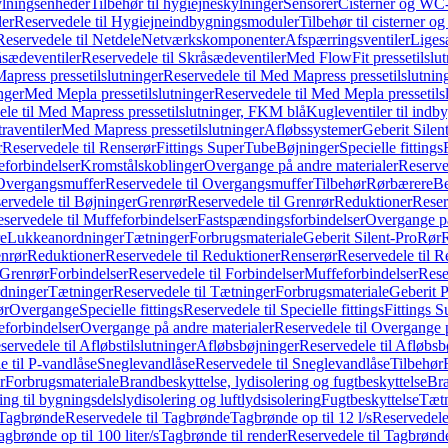
ylningsenheder
Tilbehør til hygiejneskylninger
Sensorer
Cisterner og WC-
er
Reservedele til Hygiejneindbygningsmoduler
Tilbehør til cisterner 
Reservedele til Netdele
Netværkskomponenter
Afspærringsventiler
Liges
sædeventiler
Reservedele til Skråsædeventiler
Med FlowFit pressetilslut
press pressetilslutninger
Reservedele til Med Mapress pressetilslutnin
nger
Med Mepla pressetilslutninger
Reservedele til Med Mepla pressetils
le til Med Mapress pressetilslutninger, FKM blå
Kugleventiler til indb
raventiler
Med Mapress pressetilslutninger
Afløbssystemer
Geberit Silen
r
Reservedele til Renserør
Fittings SuperTube
Bøjninger
Specielle fittings
eforbindelser
Kromstålskoblinger
Overgange på andre materialer
Reserve
Overgangsmuffer
Reservedele til Overgangsmuffer
Tilbehør
Rørbærere
Be
ervedele til Bøjninger
Grenrør
Reservedele til Grenrør
Reduktioner
Reser
servedele til Muffeforbindelser
Fastspændingsforbindelser
Overgange p
e
Lukkeanordninger
Tætninger
Forbrugsmateriale
Geberit Silent-Pro
Rør
R
enrør
Reduktioner
Reservedele til Reduktioner
Renserør
Reservedele til R
 Grenrør
Forbindelser
Reservedele til Forbindelser
Muffeforbindelser
Rese
dninger
Tætninger
Reservedele til Tætninger
Forbrugsmateriale
Geberit 
ør
Overgange
Specielle fittings
Reservedele til Specielle fittings
Fittings 
eforbindelser
Overgange på andre materialer
Reservedele til Overgange 
servedele til Afløbstilslutninger
Afløbsbøjninger
Reservedele til Afløbsb
e til P-vandlåse
Sneglevandlåse
Reservedele til Sneglevandlåse
Tilbehør
r
Forbrugsmateriale
Brandbeskyttelse, lydisolering og fugtbeskyttelse
Bra
ring til bygningsdelslydisolering og luftlydsisolering
Fugtbeskyttelse
Tætn
Tagbrønde
Reservedele til Tagbrønde
Tagbrønde op til 12 l/s
Reservedele 
agbrønde op til 100 liter/s
Tagbrønde til render
Reservedele til Tagbrønde