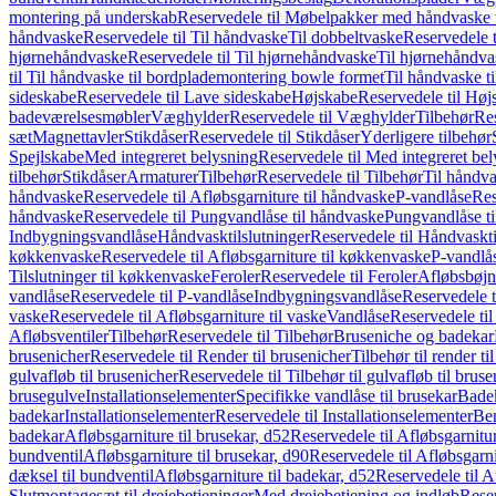
montering på underskab
Reservedele til Møbelpakker med håndvaske t
håndvaske
Reservedele til Til håndvaske
Til dobbeltvaske
Reservedele t
hjørnehåndvaske
Reservedele til Til hjørnehåndvaske
Til hjørnehåndva
til Til håndvaske til bordplademontering bowle formet
Til håndvaske t
sideskabe
Reservedele til Lave sideskabe
Højskabe
Reservedele til Høj
badeværelsesmøbler
Væghylder
Reservedele til Væghylder
Tilbehør
Res
sæt
Magnettavler
Stikdåser
Reservedele til Stikdåser
Yderligere tilbehør
Spejlskabe
Med integreret belysning
Reservedele til Med integreret be
tilbehør
Stikdåser
Armaturer
Tilbehør
Reservedele til Tilbehør
Til håndv
håndvaske
Reservedele til Afløbsgarniture til håndvaske
P-vandlåse
Res
håndvaske
Reservedele til Pungvandlåse til håndvaske
Pungvandlåse t
Indbygningsvandlåse
Håndvasktilslutninger
Reservedele til Håndvaskti
køkkenvaske
Reservedele til Afløbsgarniture til køkkenvaske
P-vandlå
Tilslutninger til køkkenvaske
Feroler
Reservedele til Feroler
Afløbsbøjn
vandlåse
Reservedele til P-vandlåse
Indbygningsvandlåse
Reservedele 
vaske
Reservedele til Afløbsgarniture til vaske
Vandlåse
Reservedele ti
Afløbsventiler
Tilbehør
Reservedele til Tilbehør
Bruseniche og badekar
brusenicher
Reservedele til Render til brusenicher
Tilbehør til render ti
gulvafløb til brusenicher
Reservedele til Tilbehør til gulvafløb til brus
brusegulve
Installationselementer
Specifikke vandlåse til brusekar
Bade
badekar
Installationselementer
Reservedele til Installationselementer
Ben
badekar
Afløbsgarniture til brusekar, d52
Reservedele til Afløbsgarnitur
bundventil
Afløbsgarniture til brusekar, d90
Reservedele til Afløbsgarni
dæksel til bundventil
Afløbsgarniture til badekar, d52
Reservedele til A
Slutmontagesæt til drejebetjeninger
Med drejebetjening og indløb
Reser