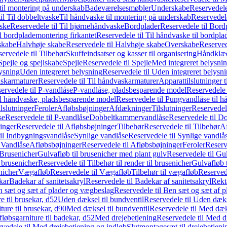
il montering på underskab
Badeværelsesmøbler
Underskabe
Reservedele
il Til dobbeltvaske
Til håndvaske til montering på underskab
Reservedele
ske
Reservedele til Til hjørnehåndvaske
Bordplader
Reservedele til Bord
il bordplademontering firkantet
Reservedele til Til håndvaske til bordpla
skabe
Halvhøje skabe
Reservedele til Halvhøje skabe
Overskabe
Reserved
ervedele til Tilbehør
Skuffeindsatser og kasser til organisering
Håndklæd
Spejle og spejlskabe
Spejle
Reservedele til Spejle
Med integreret belysni
lysning
Uden integreret belysning
Reservedele til Uden integreret belysn
askarmaturer
Reservedele til Til håndvaskarmaturer
Apparattilslutninger 
ervedele til P-vandlåse
P-vandlåse, pladsbesparende model
Reservedele 
il håndvaske, pladsbesparende model
Reservedele til Pungvandlåse til 
lslutninger
Feroler
Afløbsbøjninger
Afdækninger
Tilslutninger
Reservedele
se
Reservedele til P-vandlåse
Dobbeltkammervandlåse
Reservedele til 
inger
Reservedele til Afløbsbøjninger
Tilbehør
Reservedele til Tilbehør
Af
til Indbygningsvandlåse
Synlige vandlåse
Reservedele til Synlige vandlå
l Vandlåse
Afløbsbøjninger
Reservedele til Afløbsbøjninger
Feroler
Reserv
Brusenicher
Gulvafløb til brusenicher med plant gulv
Reservedele til Gu
l brusenicher
Reservedele til Tilbehør til render til brusenicher
Gulvafløb t
enicher
Vægafløb
Reservedele til Vægafløb
Tilbehør til vægafløb
Reservede
kar
Badekar af sanitetsakryl
Reservedele til Badekar af sanitetsakryl
Rekt
 sæt og sæt af plader og vægbeslag
Reservedele til Ben sæt og sæt af 
e til brusekar, d52
Uden dæksel til bundventil
Reservedele til Uden dæks
ture til brusekar, d90
Med dæksel til bundventil
Reservedele til Med dæks
fløbsgarniture til badekar, d52
Med drejebetjening
Reservedele til Med d
vedele til Med drejebetjening og indløb
Slutmontagesæt til drejebetjeni