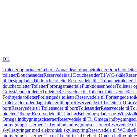
DK
Toiletter og urinaler
Geberit AquaClean douchetoiletter
Douchetoiletter
toiletter
Douchesæder
Reservedele til Douchesæder
Til WC-skåle
Reser
til Designplader
Til douchetoiletter
Reservedele til Til douchetoiletter
Ti
douchetoiletter
Toiletter
Forbrugsmateriale
Funktionsenheder
Toiletter o
Gulvstående toiletter
Toiletter
Reservedele til Toiletter
Toiletsæder
Reser
Forhøjede toiletter
Forlængede toiletter
Reservedele til Forlængede toile
Toiletsæder uden låg
Toiletter til børn
Reservedele til Toiletter til børn
V
børn
Reservedele til Toiletsæder til børn
Toiletsæder
Reservedele til To
bideter
Tilbehør
Reservedele til Tilbehør
Betjeningsplader og WC-skylle
Omega indbygningscisterner
Reservedele til Til Omega indbygningsci
indbygningscisterner
Til Twinline indbygningscisterner
Reservedele til
skyllestyringer med elektronisk skyllestyring
Reservedele til WC-skylle
indbygningscisterner 12 cm
Til netdrift, til Geberit Omega indbygning