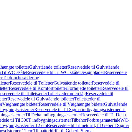
hængte toiletter
Gulvstående toiletter
Reservedele til Gulvstående
r
Til WC-skåle
Reservedele til Til WC-skåle
Designplader
Reservedele
er
Til douchesæder og
letter
Reservedele til Toiletter
Gulvstående toiletter
Reservedele til
etter
Reservedele til Komforttoiletter
Forhøjede toiletter
Reservedele til
eservedele til Toiletsæder
Toiletsæder uden låg
Reservedele til
etter
Reservedele til Gulvstående toiletter
Toiletsæder til
er
Væghængte bideter
Reservedele til Væghængte bideter
Gulvstående
dbygningscisterner
Reservedele til Til Sigma indbygningscisterner
Til
ningscisterner
Til Delta indbygningscisterner
Reservedele til Til Delta
dele til Til 300T indbygningscisterner
Tilbehør
Forbrugsmateriale
WC-
indbygningscisterner 12 cm
Reservedele til Til netdrift, til Geberit Sigma
ingscisterner 12 cm
Til batteridrift, til Geberit Sigma