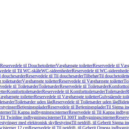
Reservedele til Douchetoiletter
Væghængte toiletter
Reservedele til Væg
vedele til Til WC-skåle
WC-sideenheder
Reservedele til WC-sideenhede
l douchesæder
Reservedele til Til douchesæder
Tilbehør
Til douchetoilett
g toiletsæder
Væghængte toiletter
Reservedele til Væghængte toiletter
Toi
vedele til Toiletsæder
Toiletsæder
Reservedele til Toiletsæder
Komforttoil
tter
Komforttoiletsæder
Reservedele til Komforttoiletsæder
Toiletsæder
R
æghængte toiletter
Reservedele til Væghængte toiletter
Gulvstående toil
iletsæder
Toiletsæder uden låg
Reservedele til Toiletsæder uden låg
Bidet
styringer
Betjeningsplader
Reservedele til Betjeningsplader
Til Sigma in
sterner
Til Kappa indbygningscisterner
Reservedele til Til Kappa indbyg
 Til Twinline indbygningscisterner
Til 300T indbygningscisterner
Reserve
styringer med elektronisk skyllestyring
Til netdrift, til Geberit Sigma 
scisterner 12 cm
Reservedele til Til netdrift, til Geberit Omega indbygn