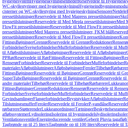
hygiejnesystem
Hygiejneskylningsenheder
Reservedele til Hygiejnesk
WC-skyllestyringer med hygiejneskylning
Hygiejneindbygningsmodul
cisterner og WC-skyllestyring med hygiejneskylning
Sensorer
Netdele
pressetilslutninger
Reservedele til Med Mapress pressetilslutninger
Skrå
pressetilslutninger
Reservedele til Med Mepla pressetilslutninger
Med Ma
FlowFit pressetilslutninger
Reservedele til Med FlowFit pressetilslutni
pressetilslutninger
Med Mapress pressetilslutninger, FKM blå
Reservede
pressetilslutninger
Reservedele til Med FlowFit pressetilslutninger
Kont
Fittings
Bøjninger
Grenrør
Reservedele til Grenrør
Reduktioner
Renserø
Forbindelser
Svejseforbindelser
Muffeforbindelser
Reservedele til Muff
til Afløbstilslutninger
Afløbsbøjninger
Reservedele til Afløbsbøjninger
PP
Rør
Reservedele til Rør
Fittings
Reservedele til Fittings
Bøjninger
Res
Renserør
Forbindelser
Reservedele til Forbindelser
Muffeforbindelser
Re
materialer
Afløbstilslutninger
Afløbsbøjninger
Feroler
Tilbehør
Rørbærer
Fittings
Bøjninger
Reservedele til Bøjninger
Grenrør
Reservedele til Gr
SuperTube
Bøjninger
Reservedele til Bøjninger
Grenrør
Reservedele til
andre materialer
Tilbehør
Reservedele til Tilbehør
Rørbærere
Lukkeanor
Fittings
Bøjninger
Grenrør
Reduktioner
Renserør
Reservedele til Renser
Forbindelser
Svejseforbindelser
Muffeforbindelser
Reservedele til Muff
Gevindsamlinger
Flangeforbindelser
Bryststykker
Afløbstilslutninger
Re
Tilslutningsmuffer
Feroler
Reservedele til Feroler
P-vandlåse
Reservedel
rørbærere
Støtterender
Lukkeanordninger
Tætninger
Beskyttelsesramme
afløbssystemer
Lydisolering
Isolering til bygningsdelslydisolering
Isole
Ventilationsventiler
Energireducerende ventiler
Geberit Pluvia tagafløb
Tagbrønde op til 25 liter/s
Tagbrønde op til 100 liter/s
Reservedele til T