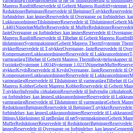
varmeanlæg
Tilbehør
Isolering til rør og fittings
Isolering til tilslutninger
Mapress Rustfrit
Reservedele til Geberit Mapress Rustfrit
Systemrør 1.
Reduktioner
Bøjninger
Reservedele til Bøjninger
T-stykker
Reservedele 
forbindelser, kan løsnes
Reservedele til Overgange og forbindelser, ka
Lukkeanordninger
Tilslutninger
Reservedele til Tilslutninger
Geberit Ma
1.4401
Nippelrør
Muffer
Reservedele til Muffer
Reduktioner
Reservedele
faste
Overgange og forbindelser, kan løsnes
Reservedele til Overgange 
Mapress Rustfrit
Reservedele til Tilbehør til Geberit Mapress Rustfrit
B
tilslutninger
Systempakninger
Geberit Mapress Therm
Systemrør Ther
stykker
Reservedele til T-stykker
Overgange, faste
Reservedele til Over
Kompensatorer
Lukkeanordninger
Reservedele til Lukkeanordninger
T
varmeanlæg
Tilbehør til Geberit Mapress Therm
Beskyttelseskapper til
Forzinket
Systemrør 1.0034
Systemrør 1.0215
Nippelrør
Muffer
Reserve
stykker
Kryds
Reservedele til Kryds
Overgange, faste
Reservedele til O
Kompensatorer
Lukkeanordninger
Reservedele til Lukkeanordninger
M
varmeanlæg
Reservedele til Tilslutninger til varmeanlæg
Tilbehør til G
Mapress Kobber
Geberit Mapress Kobber
Reservedele til Geberit Ma
T-stykker
Indvendig cirkulation
Reservedele til Indvendig cirkulation
K
og forbindelser, kan løsnes
Lukkeanordninger
Reservedele til Lukkean
varmeanlæg
Reservedele til Tilslutninger til varmeanlæg
Geberit Mapre
Reduktioner
Bøjninger
Reservedele til Bøjninger
T-stykker
Reservedele 
forbindelser, kan løsnes
Lukkeanordninger
Reservedele til Lukkeanord
fittings
Afdækninger til rør
Beslag til rør
Systempakninger
Geberit Map
Muffer
Reduktioner
Reservedele til Reduktioner
Bøjninger
Reservedele 
løsnes
Reservedele til Overgange og forbindelser, kan løsnes
Gennemfø