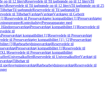
e op til 12 liter/s
Reservedele til Til tagbrønde op til 12 liter/s
Til
ter/s
Reservedele til Til tagbrønde op til 12 liter/s
Til tagbrønde op til 25
 Tilbehør
Til tagbrønde
Reservedele til Til tagbrønde
Til
rvedele til Tilbehør
Værktøj
Værktøj
Værktøjer til Geberit
 [1]
Reservedele til Presseværktøjer kompatibilitet [1]
Presseværktøjer
vningspropper
Kontroludstyr
Presseapparater med
il Håndpresseværktøj
Presseværktøj kompatibilitet [1]
Reservedele til
vedele til
s
Presseværktøj kompatibilitet [1]
Reservedele til Presseværktøj
edele til Presseværktøjer kompatibilitet [1] / [2]
Presseværktøj
ilitet [3]
Rørbearbejdningsværktøj
Reservedele til
esseværktøj
Presseværktøj kompatibilitet [1]
Reservedele til
[2XL]
Reservedele til Presseværktøj kompatibilitet
uffert
Universalkuffert
Reservedele til Universalkuffert
Værktøj til
seværktøj
Tilbehør til
til spejlsvejsningsværktøj
Rørbearbejdningsværktøj
Reservedele til
inger