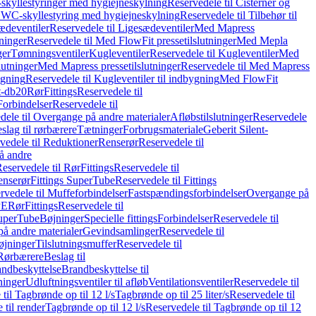
skyllestyringer med hygiejneskylning
Reservedele til Cisterner og
og WC-skyllestyring med hygiejneskylning
Reservedele til Tilbehør til
ædeventiler
Reservedele til Ligesædeventiler
Med Mapress
ninger
Reservedele til Med FlowFit pressetilslutninger
Med Mepla
ger
Tømningsventiler
Kugleventiler
Reservedele til Kugleventiler
Med
lutninger
Med Mapress pressetilslutninger
Reservedele til Med Mapress
ygning
Reservedele til Kugleventiler til indbygning
Med FlowFit
t-db20
Rør
Fittings
Reservedele til
Forbindelser
Reservedele til
dele til Overgange på andre materialer
Afløbstilslutninger
Reservedele
slag til rørbærere
Tætninger
Forbrugsmateriale
Geberit Silent-
vedele til Reduktioner
Renserør
Reservedele til
å andre
eservedele til Rør
Fittings
Reservedele til
enserør
Fittings SuperTube
Reservedele til Fittings
rvedele til Muffeforbindelser
Fastspændingsforbindelser
Overgange på
PE
Rør
Fittings
Reservedele til
SuperTube
Bøjninger
Specielle fittings
Forbindelser
Reservedele til
på andre materialer
Gevindsamlinger
Reservedele til
øjninger
Tilslutningsmuffer
Reservedele til
Rørbærere
Beslag til
ndbeskyttelse
Brandbeskyttelse til
inger
Udluftningsventiler til afløb
Ventilationsventiler
Reservedele til
til Tagbrønde op til 12 l/s
Tagbrønde op til 25 liter/s
Reservedele til
 til render
Tagbrønde op til 12 l/s
Reservedele til Tagbrønde op til 12