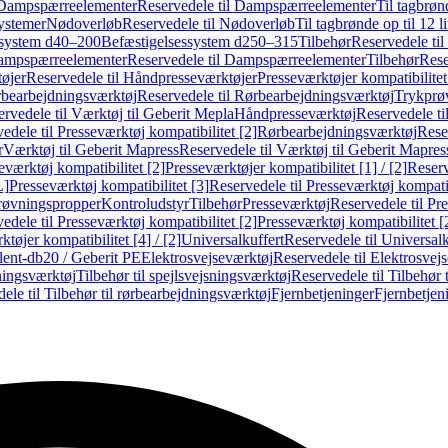
Dampspærreelementer
Reservedele til Dampspærreelementer
Til tagbrønd
systemer
Nødoverløb
Reservedele til Nødoverløb
Til tagbrønde op til 12 li
ssystem d40–200
Befæstigelsessystem d250–315
Tilbehør
Reservedele til
mpspærreelementer
Reservedele til Dampspærreelementer
Tilbehør
Rese
øjer
Reservedele til Håndpresseværktøjer
Presseværktøjer kompatibilitet
bearbejdningsværktøj
Reservedele til Rørbearbejdningsværktøj
Trykprø
rvedele til Værktøj til Geberit Mepla
Håndpresseværktøj
Reservedele t
edele til Presseværktøj kompatibilitet [2]
Rørbearbejdningsværktøj
Reser
r
Værktøj til Geberit Mapress
Reservedele til Værktøj til Geberit Mapres
eværktøj kompatibilitet [2]
Presseværktøjer kompatibilitet [1] / [2]
Reserv
L]
Presseværktøj kompatibilitet [3]
Reservedele til Presseværktøj kompatib
prøvningspropper
Kontroludstyr
Tilbehør
Presseværktøj
Reservedele til Pr
edele til Presseværktøj kompatibilitet [2]
Presseværktøj kompatibilitet 
tøjer kompatibilitet [4] / [2]
Universalkuffert
Reservedele til Universalk
ilent-db20 / Geberit PE
Elektrosvejseværktøj
Reservedele til Elektrosvej
ningsværktøj
Tilbehør til spejlsvejsningsværktøj
Reservedele til Tilbehør 
ele til Tilbehør til rørbearbejdningsværktøj
Fjernbetjeninger
Fjernbetjen