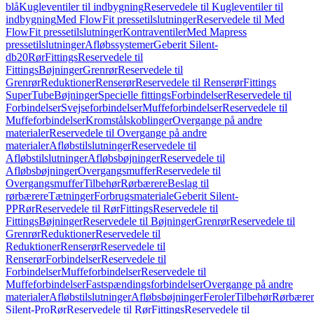
blå
Kugleventiler til indbygning
Reservedele til Kugleventiler til
indbygning
Med FlowFit pressetilslutninger
Reservedele til Med
FlowFit pressetilslutninger
Kontraventiler
Med Mapress
pressetilslutninger
Afløbssystemer
Geberit Silent-
db20
Rør
Fittings
Reservedele til
Fittings
Bøjninger
Grenrør
Reservedele til
Grenrør
Reduktioner
Renserør
Reservedele til Renserør
Fittings
SuperTube
Bøjninger
Specielle fittings
Forbindelser
Reservedele til
Forbindelser
Svejseforbindelser
Muffeforbindelser
Reservedele til
Muffeforbindelser
Kromstålskoblinger
Overgange på andre
materialer
Reservedele til Overgange på andre
materialer
Afløbstilslutninger
Reservedele til
Afløbstilslutninger
Afløbsbøjninger
Reservedele til
Afløbsbøjninger
Overgangsmuffer
Reservedele til
Overgangsmuffer
Tilbehør
Rørbærere
Beslag til
rørbærere
Tætninger
Forbrugsmateriale
Geberit Silent-
PP
Rør
Reservedele til Rør
Fittings
Reservedele til
Fittings
Bøjninger
Reservedele til Bøjninger
Grenrør
Reservedele til
Grenrør
Reduktioner
Reservedele til
Reduktioner
Renserør
Reservedele til
Renserør
Forbindelser
Reservedele til
Forbindelser
Muffeforbindelser
Reservedele til
Muffeforbindelser
Fastspændingsforbindelser
Overgange på andre
materialer
Afløbstilslutninger
Afløbsbøjninger
Feroler
Tilbehør
Rørbærer
Silent-Pro
Rør
Reservedele til Rør
Fittings
Reservedele til