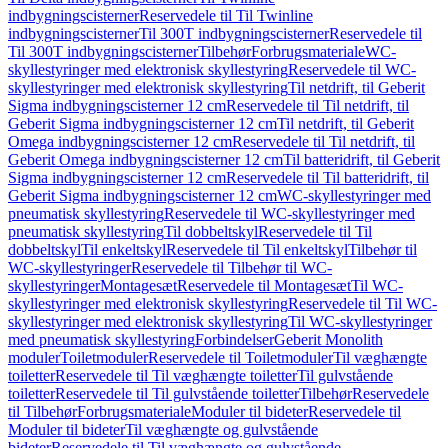
indbygningscisterner
Reservedele til Til Twinline
indbygningscisterner
Til 300T indbygningscisterner
Reservedele til
Til 300T indbygningscisterner
Tilbehør
Forbrugsmateriale
WC-
skyllestyringer med elektronisk skyllestyring
Reservedele til WC-
skyllestyringer med elektronisk skyllestyring
Til netdrift, til Geberit
Sigma indbygningscisterner 12 cm
Reservedele til Til netdrift, til
Geberit Sigma indbygningscisterner 12 cm
Til netdrift, til Geberit
Omega indbygningscisterner 12 cm
Reservedele til Til netdrift, til
Geberit Omega indbygningscisterner 12 cm
Til batteridrift, til Geberit
Sigma indbygningscisterner 12 cm
Reservedele til Til batteridrift, til
Geberit Sigma indbygningscisterner 12 cm
WC-skyllestyringer med
pneumatisk skyllestyring
Reservedele til WC-skyllestyringer med
pneumatisk skyllestyring
Til dobbeltskyl
Reservedele til Til
dobbeltskyl
Til enkeltskyl
Reservedele til Til enkeltskyl
Tilbehør til
WC-skyllestyringer
Reservedele til Tilbehør til WC-
skyllestyringer
Montagesæt
Reservedele til Montagesæt
Til WC-
skyllestyringer med elektronisk skyllestyring
Reservedele til Til WC-
skyllestyringer med elektronisk skyllestyring
Til WC-skyllestyringer
med pneumatisk skyllestyring
Forbindelser
Geberit Monolith
moduler
Toiletmoduler
Reservedele til Toiletmoduler
Til væghængte
toiletter
Reservedele til Til væghængte toiletter
Til gulvstående
toiletter
Reservedele til Til gulvstående toiletter
Tilbehør
Reservedele
til Tilbehør
Forbrugsmateriale
Moduler til bideter
Reservedele til
Moduler til bideter
Til væghængte og gulvstående
bideter
Reservedele til Til væghængte og gulvstående