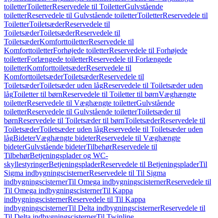
toiletter
Toiletter
Reservedele til Toiletter
Gulvstående
toiletter
Reservedele til Gulvstående toiletter
Toiletter
Reservedele til
Toiletter
Toiletsæder
Reservedele til
Toiletsæder
Toiletsæder
Reservedele til
Toiletsæder
Komforttoiletter
Reservedele til
Komforttoiletter
Forhøjede toiletter
Reservedele til Forhøjede
toiletter
Forlængede toiletter
Reservedele til Forlængede
toiletter
Komforttoiletsæder
Reservedele til
Komforttoiletsæder
Toiletsæder
Reservedele til
Toiletsæder
Toiletsæder uden låg
Reservedele til Toiletsæder uden
låg
Toiletter til børn
Reservedele til Toiletter til børn
Væghængte
toiletter
Reservedele til Væghængte toiletter
Gulvstående
toiletter
Reservedele til Gulvstående toiletter
Toiletsæder til
børn
Reservedele til Toiletsæder til børn
Toiletsæder
Reservedele til
Toiletsæder
Toiletsæder uden låg
Reservedele til Toiletsæder uden
låg
Bideter
Væghængte bideter
Reservedele til Væghængte
bideter
Gulvstående bideter
Tilbehør
Reservedele til
Tilbehør
Betjeningsplader og WC-
skyllestyringer
Betjeningsplader
Reservedele til Betjeningsplader
Til
Sigma indbygningscisterner
Reservedele til Til Sigma
indbygningscisterner
Til Omega indbygningscisterner
Reservedele til
Til Omega indbygningscisterner
Til Kappa
indbygningscisterner
Reservedele til Til Kappa
indbygningscisterner
Til Delta indbygningscisterner
Reservedele til
Til Delta indbygningscisterner
Til Twinline