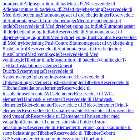
bundventil
Afløbsgarniture til badekar, d52
Reservedele til
Afløbsgarniture til badekar, d52
Med drejebetjening
Reservedele til
Med drejebetjening
Slutmontagesæt til drejebetjeninger
Reservedele
til Slutmontagesæt til drejebetjeninger
Med drejebetjening og
indløb
Reservedele til Med drejebetjening og indløb
Slutmontagesæt
til drejebetjening og indløb
Reservedele til Slutmontagesæt til
drejebetjening og indløb
Med trykbetjening PushControl
Reservedele
til Med trykbetjening PushControl
Slutmontagesæt til trykbetjening
PushControl
Reservedele til Slutmontagesæt til trykbetjening
PushControl
Med ventilkegle
Reservedele til Med
ventilkegle
Tilbehør til afløbsgarniture til badekar
Ventilkegler
T-
stykker
Installationssystemer
Geberit
Duofix
Systemvægge
Reservedele til
Systemvægge
Ophængningssystemer
Reservedele til
Ophængningssystemer
Gipsbeklædninger
Tilbehør
Reservedele til
Tilbehør
Installationselementer
Reservedele til
Installationselementer
WC-elementer
Reservedele til WC-
elementer
Håndvask-elementer
Reservedele til Håndvask-
elementer
Bidet-elementer
Reservedele til Bidet-elementer
Urinal-
elementer
Reservedele til Urinal-elementer
Elementer til brusenicher
med vægafløb
Reservedele til Elementer til brusenicher med
vægafløb
Elementer til emner, som skal holde til store
belastninger
Reservedele til Elementer til emner, som skal holde til
store belastninger
Tilbehør
Reservedele til Tilbehør
Geberit
GIS
Systemvægge
Ophængningssystemer
Tilbehør til