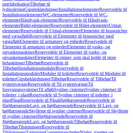
præfabrikation
Tilbehør til
lydisolering
Gipsbeklædninger
Installationselementer
Reservedele til
Installationselementer
WC-elementer
Reservedele til WC-
elementer
Håndvask-elementer
Reservedele til Håndvask-
elementer
Bidet-elementer
Reservedele til Bidet-elementer
Urinal-
elementer
Reservedele til Urinal-elementer
Elementer til brusenicher
med vægafløb
Reservedele til Elementer til brusenicher med
vægafløb
Elementer til armaturer og enheder
Reservedele til
Elementer til armaturer og enheder
Elementer til vaske- og
opvaskemaskiner
Reservedele til Elementer til vaske- og
opvaskemaskiner
Elementer til emner, som skal holde til store
belastninger
Tilbehør
Reservedele til
Tilbehør
Installationsmoduler
Reservedele til
Installationsmoduler
Moduler til toiletter
Reservedele til Moduler til
toiletter
Gipsbeklædninger
Tilbehør
Reservedele til Tilbehør
Til
systemvægge
Reservedele til Til systemvægge
Til
forsyningssystemer
Til afløb
Synlige cisterner
Synlige cisterner til
toiletter, i plast
Reservedele til Synlige cisterner til toiletter, i
plast
Påsat
Reservedele til Påsat
Højthængende
Reservedele til
Højthængende
Lavt- og højthængende
Reservedele til Lavt- og
højthængende
Skyllerør til synlige cisterner
Reservedele til Skyllerør
til synlige cisterner
Højthængende
Reservedele til
Højthængende
Lavt- og højthængende
Tilbehør
Reservedele til
Tilbehør
Tilslutninger
Reservedele til
Tilslutninger
Tætninger
Gummimanchetter
Nipler, rosetter og