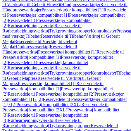
til Værktøjer til Geberit FlowFit
Håndpresseværktøjer
Reservedele til
Håndpresseværktøjer
Presseværktøjer kompatibilitet [1]
Reservedele
til Presseværktøjer kompatibilitet [1]
Presseværktøjer kompatibilitet
[2]
Reservedele til Presseværktøjer kompatibilitet
[2]
Rørbearbejdningsværktøj
Reservedele til
Rørbearbejdningsværktøj
Trykprøvningspropper
Kontroludstyr
Pressea
med værktøj
Tilbehør
Reservedele til Tilbehør
Værktøj til Geberit
Mepla
Reservedele til Værktøj til Geberit
Mepla
Håndpresseværktøj
Reservedele til
Håndpresseværktøj
Presseværktøj kompatibilitet [1]
Reservedele til
Presseværktøj kompatibilitet [1]
Presseværktøj kompatibilitet
[2]
Reservedele til Presseværktøj kompatibilitet
[2]
Rørbearbejdningsværktøj
Reservedele til
Rørbearbejdningsværktøj
Trykprøvningspropper
Kontroludstyr
Tilbehø
til Geberit Mapress
Reservedele til Værktøj til Geberit
Mapress
Presseværktøj kompatibilitet [1]
Reservedele til
Presseværktøj kompatibilitet [1]
Presseværktøj kompatibilitet
[2]
Reservedele til Presseværktøj kompatibilitet [2]
Presseværktøjer
kompatibilitet [1] / [2]
Reservedele til Presseværktøjer kompatibilitet
[1] / [2]
Presseværktøj kompatibilitet [2XL]
Reservedele til
Presseværktøj kompatibilitet [2XL]
Presseværktøj kompatibilitet
[3]
Reservedele til Presseværktøj kompatibilitet
[3]
Rørbearbejdningsværktøj
Reservedele til
Rørbearbejdningsværktøj
Trykprøvningspropper
Reservedele til
Trykprøvningspropper
Kontroludstyr
Tilbehør
Presseværktøj
Reservede