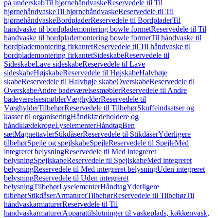
på underskab
Til hjørnehåndvaske
Reservedele til Til
hjørnehåndvaske
Til hjørnehåndvaske
Reservedele til Til
hjørnehåndvaske
Bordplader
Reservedele til Bordplader
Til
håndvaske til bordplademontering bowle formet
Reservedele til Til
håndvaske til bordplademontering bowle formet
Til håndvaske til
bordplademontering firkantet
Reservedele til Til håndvaske til
bordplademontering firkantet
Sideskabe
Reservedele til
Sideskabe
Lave sideskabe
Reservedele til Lave
sideskabe
Højskabe
Reservedele til Højskabe
Halvhøje
skabe
Reservedele til Halvhøje skabe
Overskabe
Reservedele til
Overskabe
Andre badeværelsesmøbler
Reservedele til Andre
badeværelsesmøbler
Væghylder
Reservedele til
Væghylder
Tilbehør
Reservedele til Tilbehør
Skuffeindsatser og
kasser til organisering
Håndklædeholdere og
håndklædekroge
Lyselementer
Håndtag
Ben
sæt
Magnettavler
Stikdåser
Reservedele til Stikdåser
Yderligere
tilbehør
Spejle og spejlskabe
Spejle
Reservedele til Spejle
Med
integreret belysning
Reservedele til Med integreret
belysning
Spejlskabe
Reservedele til Spejlskabe
Med integreret
belysning
Reservedele til Med integreret belysning
Uden integreret
belysning
Reservedele til Uden integreret
belysning
Tilbehør
Lyselementer
Håndtag
Yderligere
tilbehør
Stikdåser
Armaturer
Tilbehør
Reservedele til Tilbehør
Til
håndvaskarmaturer
Reservedele til Til
håndvaskarmaturer
Apparattilslutninger til vaskeplads, køkkenvask,