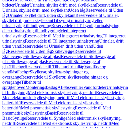
bideter
Urinaler
Urinaler, skyllet drift, med skyllekant
Reservedele til
Urinaler, skyllet drift, med skyllekant
Uden låg
Reservedele til Uden
låg
Urinaler, skyllet drift, uden skyllekant
Reservedele til Urinaler,
skyllet drift, uden skyllekant
Til synlig urinalstyring eller
urinalstyring til indbygning
Reservedele til Til synlig urinalstyring
eller urinalstyring til indbygning
Med integreret
urinalstyring
Reservedele til Med integreret urinalstyring
Til integreret
urinalstyring
Reservedele til Til integreret urinalstyring
Urinaler, drift
uden vand
Reservedele til Urinaler, drift uden vand
Uden
låg
Reservedele til Uden låg
Skillevægge
Reservedele til
Skillevægge
Skillevægge af plast
Reservedele til Skillevægge af
plast
Skillevægge af glas
Reservedele til Skillevægge af
glas
Tilbehør
Reservedele til Tilbehør
Urinallåg
Vandlåse og
vandlåstilbehør
Skyllerør, skyllerørsbøjninger og
overgange
Reservedele til Skyllerør, skyllerørsbøjninger og
overgange
Tilbehør til
sprøjtehoved
Monteringsbeslag
Afløbsventiler
Vandfordeler
Urinalstyri
til Indbygning
Med elektronisk skyllestyring, netdrift
Reservedele til
Med elektronisk skyllestyring, netdrift
Med elektronisk skyllestyring,
batteridrift
Reservedele til Med elektronisk skyllestyring,
batteridrift
Med pneumatisk skyllestyring
Reservedele til Med
pneumatisk skyllestyring
Basic
Reservedele til
Basic
Synlige
Reservedele til Synlige
Med elektronisk skyllestyring,
netdrift
Reservedele til Med elektronisk skyllestyring, netdrift
Med