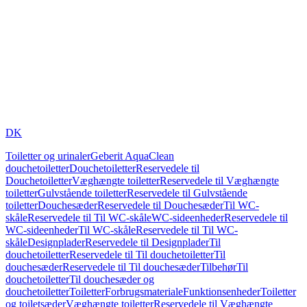
DK
Toiletter og urinaler
Geberit AquaClean
douchetoiletter
Douchetoiletter
Reservedele til
Douchetoiletter
Væghængte toiletter
Reservedele til Væghængte
toiletter
Gulvstående toiletter
Reservedele til Gulvstående
toiletter
Douchesæder
Reservedele til Douchesæder
Til WC-
skåle
Reservedele til Til WC-skåle
WC-sideenheder
Reservedele til
WC-sideenheder
Til WC-skåle
Reservedele til Til WC-
skåle
Designplader
Reservedele til Designplader
Til
douchetoiletter
Reservedele til Til douchetoiletter
Til
douchesæder
Reservedele til Til douchesæder
Tilbehør
Til
douchetoiletter
Til douchesæder og
douchetoiletter
Toiletter
Forbrugsmateriale
Funktionsenheder
Toiletter
og toiletsæder
Væghængte toiletter
Reservedele til Væghængte