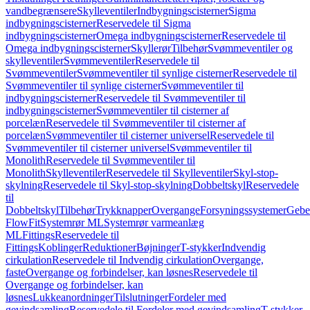
vandbegrænsere
Skylleventiler
Indbygningscisterner
Sigma
indbygningscisterner
Reservedele til Sigma
indbygningscisterner
Omega indbygningscisterner
Reservedele til
Omega indbygningscisterner
Skyllerør
Tilbehør
Svømmeventiler og
skylleventiler
Svømmeventiler
Reservedele til
Svømmeventiler
Svømmeventiler til synlige cisterner
Reservedele til
Svømmeventiler til synlige cisterner
Svømmeventiler til
indbygningscisterner
Reservedele til Svømmeventiler til
indbygningscisterner
Svømmeventiler til cisterner af
porcelæn
Reservedele til Svømmeventiler til cisterner af
porcelæn
Svømmeventiler til cisterner universel
Reservedele til
Svømmeventiler til cisterner universel
Svømmeventiler til
Monolith
Reservedele til Svømmeventiler til
Monolith
Skylleventiler
Reservedele til Skylleventiler
Skyl-stop-
skylning
Reservedele til Skyl-stop-skylning
Dobbeltskyl
Reservedele
til
Dobbeltskyl
Tilbehør
Trykknapper
Overgange
Forsyningssystemer
Geber
FlowFit
Systemrør ML
Systemrør varmeanlæg
ML
Fittings
Reservedele til
Fittings
Koblinger
Reduktioner
Bøjninger
T-stykker
Indvendig
cirkulation
Reservedele til Indvendig cirkulation
Overgange,
faste
Overgange og forbindelser, kan løsnes
Reservedele til
Overgange og forbindelser, kan
løsnes
Lukkeanordninger
Tilslutninger
Fordeler med
gevindsamling
Reservedele til Fordeler med gevindsamling
T-stykker