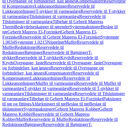
til Overgange og forbindelser, kan løsnes
Kompensatorer
Reservedele
til Kompensatorer
Lukkeanordninger
Reservedele til
Lukkeanordninger
T-stykker til varmeanlæg
Reservedele til T-stykker
til varmeanlæg
Tilslutninger til varmeanlæg
Reservedele til
Tilslutninger til varmeanlæg
Tilbehør til Geberit Mapress
Therm
Beskyttelseskapper til rørender
Systempakninger
Beslag til
rør
Geberit Mapress El-Forzinket
Geberit Mapress El-
Forzinket
Reservedele til Geberit Mapress El-Forzinket
Systemrør
1.0034
Systemrør 1.0215
Nippelrør
Muffer
Reservedele til
Muffer
Reduktioner
Reservedele til
Reduktioner
Bøjninger
Reservedele til Bøjninger
T-
stykker
Reservedele til T-stykker
Kryds
Reservedele til
Kryds
Overgange, faste
Reservedele til Overgange, faste
Overgange
og forbindelser, kan løsnes
Reservedele til Overgange og
forbindelser, kan løsnes
Kompensatorer
Reservedele til
Kompensatorer
Lukkeanordninger
Reservedele til
Lukkeanordninger
Muffer til varmeanlæg
Reservedele til Muffer til
varmeanlæg
T-stykker til varmeanlæg
Reservedele til T-stykker til
varmeanlæg
Tilslutninger til varmeanlæg
Reservedele til Tilslutninger
til varmeanlæg
Tilbehør til Geberit Mapress El-Forzinket
Pakninger
til rør og fittings
Afdækninger til rør
Beslag til rør
Beslag til
tilslutninger
Systempakninger
Geberit Mapress Kobber
Geberit
Mapress Kobber
Reservedele til Geberit Mapress
Kobber
Muffer
Reservedele til Muffer
Reduktioner
Reservedele til
Reduktioner
Bøjninger
Reservedele til Bøjninger
T-