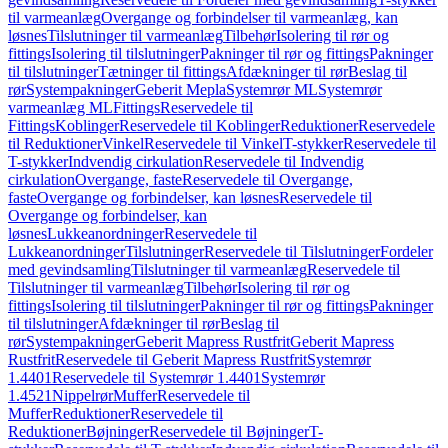
til varmeanlæg
Overgange og forbindelser til varmeanlæg, kan
løsnes
Tilslutninger til varmeanlæg
Tilbehør
Isolering til rør og
fittings
Isolering til tilslutninger
Pakninger til rør og fittings
Pakninger
til tilslutninger
Tætninger til fittings
Afdækninger til rør
Beslag til
rør
Systempakninger
Geberit Mepla
Systemrør ML
Systemrør
varmeanlæg ML
Fittings
Reservedele til
Fittings
Koblinger
Reservedele til Koblinger
Reduktioner
Reservedele
til Reduktioner
Vinkel
Reservedele til Vinkel
T-stykker
Reservedele til
T-stykker
Indvendig cirkulation
Reservedele til Indvendig
cirkulation
Overgange, faste
Reservedele til Overgange,
faste
Overgange og forbindelser, kan løsnes
Reservedele til
Overgange og forbindelser, kan
løsnes
Lukkeanordninger
Reservedele til
Lukkeanordninger
Tilslutninger
Reservedele til Tilslutninger
Fordeler
med gevindsamling
Tilslutninger til varmeanlæg
Reservedele til
Tilslutninger til varmeanlæg
Tilbehør
Isolering til rør og
fittings
Isolering til tilslutninger
Pakninger til rør og fittings
Pakninger
til tilslutninger
Afdækninger til rør
Beslag til
rør
Systempakninger
Geberit Mapress Rustfrit
Geberit Mapress
Rustfrit
Reservedele til Geberit Mapress Rustfrit
Systemrør
1.4401
Reservedele til Systemrør 1.4401
Systemrør
1.4521
Nippelrør
Muffer
Reservedele til
Muffer
Reduktioner
Reservedele til
Reduktioner
Bøjninger
Reservedele til Bøjninger
T-