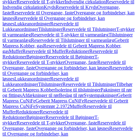
stykker
Reservedele til T-stykker
Indvendig cirkulation
Reservedele til
Indvendig cirkulation
Kryds
Reservedele til Kryds
Overgange,
faste
Reservedele til Overgange, faste
Overgange og forbindelser, kan
løsnes
Reservedele til Overgange og forbindelser, kan
løsnes
Lukkeanordninger
Reservedele til
Lukkeanordninger
Tilslutninger
Reservedele til Tilslutninger
T-stykker
til varmeanlæg
Reservedele til T-stykker til varmeanlæg
Tilslutninger
til varmeanlæg
Reservedele til Tilslutninger til varmeanlæg
Geberit
Mapress Kobber, gas
Reservedele til Geberit Mapress Kobber,
gas
Muffer
Reservedele til Muffer
Reduktioner
Reservedele til
Reduktioner
Bøjninger
Reservedele til Bøjninger
T-
stykker
Reservedele til T-stykker
Overgange, faste
Reservedele til
Overgange, faste
Overgange og forbindelser, kan løsnes
Reservedele
til Overgange og forbindelser, kan
løsnes
Lukkeanordninger
Reservedele til
Lukkeanordninger
Tilslutninger
Reservedele til Tilslutninger
Tilbehør
til Geberit Mapress Kobber
Isolering til tilslutninger
Pakninger til rør
og fittings
Afdækninger til rør
Beslag til rør
Systempakninger
Geberit
Mapress CuNiFe
Geberit Mapress CuNiFe
Reservedele til Geberit
Mapress CuNiFe
Systemrør 2.1972
Muffer
Reservedele til
Muffer
Reduktioner
Reservedele til
Reduktioner
Bøjninger
Reservedele til Bøjninger
T-
stykker
Reservedele til T-stykker
Overgange, faste
Reservedele til
Overgange, faste
Overgange og forbindelser, kan løsnes
Reservedele
til Overgange og forbindelser, kan