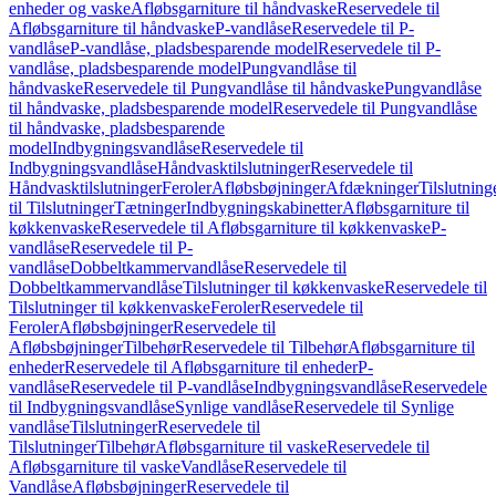
enheder og vaske
Afløbsgarniture til håndvaske
Reservedele til
Afløbsgarniture til håndvaske
P-vandlåse
Reservedele til P-
vandlåse
P-vandlåse, pladsbesparende model
Reservedele til P-
vandlåse, pladsbesparende model
Pungvandlåse til
håndvaske
Reservedele til Pungvandlåse til håndvaske
Pungvandlåse
til håndvaske, pladsbesparende model
Reservedele til Pungvandlåse
til håndvaske, pladsbesparende
model
Indbygningsvandlåse
Reservedele til
Indbygningsvandlåse
Håndvasktilslutninger
Reservedele til
Håndvasktilslutninger
Feroler
Afløbsbøjninger
Afdækninger
Tilslutning
til Tilslutninger
Tætninger
Indbygningskabinetter
Afløbsgarniture til
køkkenvaske
Reservedele til Afløbsgarniture til køkkenvaske
P-
vandlåse
Reservedele til P-
vandlåse
Dobbeltkammervandlåse
Reservedele til
Dobbeltkammervandlåse
Tilslutninger til køkkenvaske
Reservedele til
Tilslutninger til køkkenvaske
Feroler
Reservedele til
Feroler
Afløbsbøjninger
Reservedele til
Afløbsbøjninger
Tilbehør
Reservedele til Tilbehør
Afløbsgarniture til
enheder
Reservedele til Afløbsgarniture til enheder
P-
vandlåse
Reservedele til P-vandlåse
Indbygningsvandlåse
Reservedele
til Indbygningsvandlåse
Synlige vandlåse
Reservedele til Synlige
vandlåse
Tilslutninger
Reservedele til
Tilslutninger
Tilbehør
Afløbsgarniture til vaske
Reservedele til
Afløbsgarniture til vaske
Vandlåse
Reservedele til
Vandlåse
Afløbsbøjninger
Reservedele til