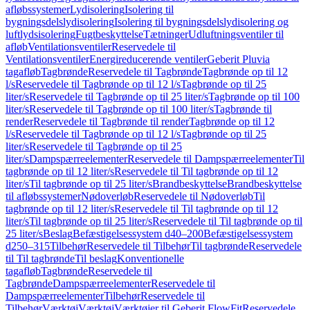
afløbssystemer
Lydisolering
Isolering til
bygningsdelslydisolering
Isolering til bygningsdelslydisolering og
luftlydsisolering
Fugtbeskyttelse
Tætninger
Udluftningsventiler til
afløb
Ventilationsventiler
Reservedele til
Ventilationsventiler
Energireducerende ventiler
Geberit Pluvia
tagafløb
Tagbrønde
Reservedele til Tagbrønde
Tagbrønde op til 12
l/s
Reservedele til Tagbrønde op til 12 l/s
Tagbrønde op til 25
liter/s
Reservedele til Tagbrønde op til 25 liter/s
Tagbrønde op til 100
liter/s
Reservedele til Tagbrønde op til 100 liter/s
Tagbrønde til
render
Reservedele til Tagbrønde til render
Tagbrønde op til 12
l/s
Reservedele til Tagbrønde op til 12 l/s
Tagbrønde op til 25
liter/s
Reservedele til Tagbrønde op til 25
liter/s
Dampspærreelementer
Reservedele til Dampspærreelementer
Til
tagbrønde op til 12 liter/s
Reservedele til Til tagbrønde op til 12
liter/s
Til tagbrønde op til 25 liter/s
Brandbeskyttelse
Brandbeskyttelse
til afløbssystemer
Nødoverløb
Reservedele til Nødoverløb
Til
tagbrønde op til 12 liter/s
Reservedele til Til tagbrønde op til 12
liter/s
Til tagbrønde op til 25 liter/s
Reservedele til Til tagbrønde op til
25 liter/s
Beslag
Befæstigelsessystem d40–200
Befæstigelsessystem
d250–315
Tilbehør
Reservedele til Tilbehør
Til tagbrønde
Reservedele
til Til tagbrønde
Til beslag
Konventionelle
tagafløb
Tagbrønde
Reservedele til
Tagbrønde
Dampspærreelementer
Reservedele til
Dampspærreelementer
Tilbehør
Reservedele til
Tilbehør
Værktøj
Værktøj
Værktøjer til Geberit FlowFit
Reservedele