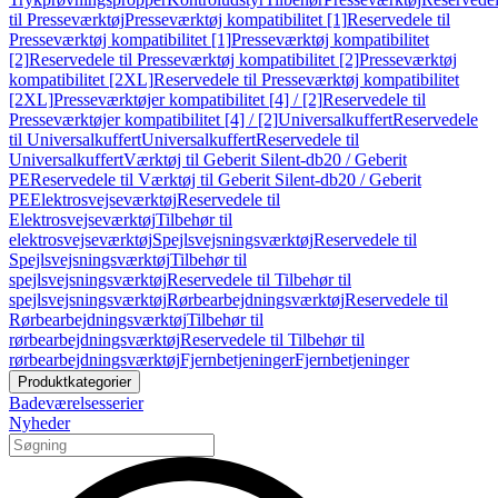
til Presseværktøj
Presseværktøj kompatibilitet [1]
Reservedele til
Presseværktøj kompatibilitet [1]
Presseværktøj kompatibilitet
[2]
Reservedele til Presseværktøj kompatibilitet [2]
Presseværktøj
kompatibilitet [2XL]
Reservedele til Presseværktøj kompatibilitet
[2XL]
Presseværktøjer kompatibilitet [4] / [2]
Reservedele til
Presseværktøjer kompatibilitet [4] / [2]
Universalkuffert
Reservedele
til Universalkuffert
Universalkuffert
Reservedele til
Universalkuffert
Værktøj til Geberit Silent-db20 / Geberit
PE
Reservedele til Værktøj til Geberit Silent-db20 / Geberit
PE
Elektrosvejseværktøj
Reservedele til
Elektrosvejseværktøj
Tilbehør til
elektrosvejseværktøj
Spejlsvejsningsværktøj
Reservedele til
Spejlsvejsningsværktøj
Tilbehør til
spejlsvejsningsværktøj
Reservedele til Tilbehør til
spejlsvejsningsværktøj
Rørbearbejdningsværktøj
Reservedele til
Rørbearbejdningsværktøj
Tilbehør til
rørbearbejdningsværktøj
Reservedele til Tilbehør til
rørbearbejdningsværktøj
Fjernbetjeninger
Fjernbetjeninger
Produktkategorier
Badeværelsesserier
Nyheder