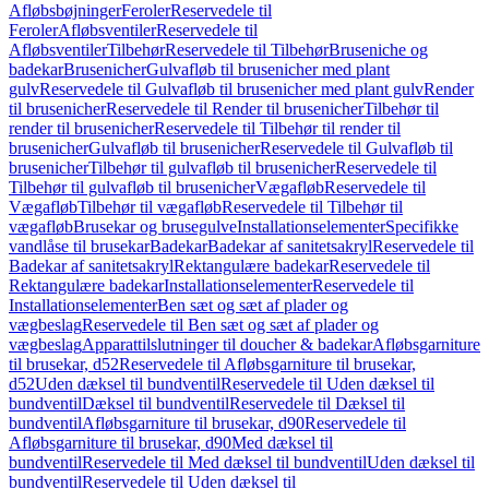
Afløbsbøjninger
Feroler
Reservedele til
Feroler
Afløbsventiler
Reservedele til
Afløbsventiler
Tilbehør
Reservedele til Tilbehør
Bruseniche og
badekar
Brusenicher
Gulvafløb til brusenicher med plant
gulv
Reservedele til Gulvafløb til brusenicher med plant gulv
Render
til brusenicher
Reservedele til Render til brusenicher
Tilbehør til
render til brusenicher
Reservedele til Tilbehør til render til
brusenicher
Gulvafløb til brusenicher
Reservedele til Gulvafløb til
brusenicher
Tilbehør til gulvafløb til brusenicher
Reservedele til
Tilbehør til gulvafløb til brusenicher
Vægafløb
Reservedele til
Vægafløb
Tilbehør til vægafløb
Reservedele til Tilbehør til
vægafløb
Brusekar og brusegulve
Installationselementer
Specifikke
vandlåse til brusekar
Badekar
Badekar af sanitetsakryl
Reservedele til
Badekar af sanitetsakryl
Rektangulære badekar
Reservedele til
Rektangulære badekar
Installationselementer
Reservedele til
Installationselementer
Ben sæt og sæt af plader og
vægbeslag
Reservedele til Ben sæt og sæt af plader og
vægbeslag
Apparattilslutninger til doucher & badekar
Afløbsgarniture
til brusekar, d52
Reservedele til Afløbsgarniture til brusekar,
d52
Uden dæksel til bundventil
Reservedele til Uden dæksel til
bundventil
Dæksel til bundventil
Reservedele til Dæksel til
bundventil
Afløbsgarniture til brusekar, d90
Reservedele til
Afløbsgarniture til brusekar, d90
Med dæksel til
bundventil
Reservedele til Med dæksel til bundventil
Uden dæksel til
bundventil
Reservedele til Uden dæksel til