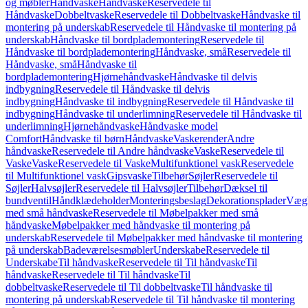
og møbler
Håndvaske
Håndvaske
Reservedele til
Håndvaske
Dobbeltvaske
Reservedele til Dobbeltvaske
Håndvaske til
montering på underskab
Reservedele til Håndvaske til montering på
underskab
Håndvaske til bordplademontering
Reservedele til
Håndvaske til bordplademontering
Håndvaske, små
Reservedele til
Håndvaske, små
Håndvaske til
bordplademontering
Hjørnehåndvaske
Håndvaske til delvis
indbygning
Reservedele til Håndvaske til delvis
indbygning
Håndvaske til indbygning
Reservedele til Håndvaske til
indbygning
Håndvaske til underlimning
Reservedele til Håndvaske til
underlimning
Hjørnehåndvaske
Håndvaske model
Comfort
Håndvaske til børn
Håndvaske
Vaskerender
Andre
håndvaske
Reservedele til Andre håndvaske
Vaske
Reservedele til
Vaske
Vaske
Reservedele til Vaske
Multifunktionel vask
Reservedele
til Multifunktionel vask
Gipsvaske
Tilbehør
Søjler
Reservedele til
Søjler
Halvsøjler
Reservedele til Halvsøjler
Tilbehør
Dæksel til
bundventil
Håndklædeholder
Monteringsbeslag
Dekorationsplader
Vægh
med små håndvaske
Reservedele til Møbelpakker med små
håndvaske
Møbelpakker med håndvaske til montering på
underskab
Reservedele til Møbelpakker med håndvaske til montering
på underskab
Badeværelsesmøbler
Underskabe
Reservedele til
Underskabe
Til håndvaske
Reservedele til Til håndvaske
Til
håndvaske
Reservedele til Til håndvaske
Til
dobbeltvaske
Reservedele til Til dobbeltvaske
Til håndvaske til
montering på underskab
Reservedele til Til håndvaske til montering