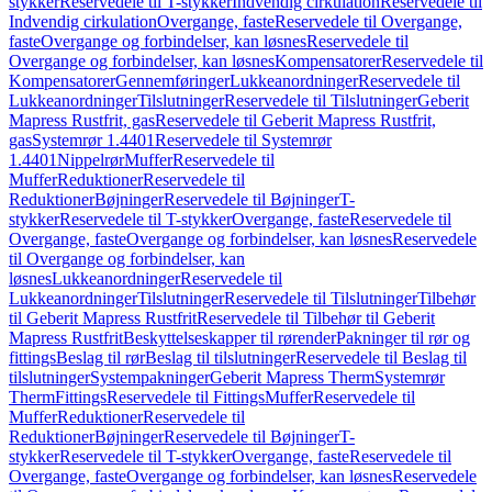
stykker
Reservedele til T-stykker
Indvendig cirkulation
Reservedele til
Indvendig cirkulation
Overgange, faste
Reservedele til Overgange,
faste
Overgange og forbindelser, kan løsnes
Reservedele til
Overgange og forbindelser, kan løsnes
Kompensatorer
Reservedele til
Kompensatorer
Gennemføringer
Lukkeanordninger
Reservedele til
Lukkeanordninger
Tilslutninger
Reservedele til Tilslutninger
Geberit
Mapress Rustfrit, gas
Reservedele til Geberit Mapress Rustfrit,
gas
Systemrør 1.4401
Reservedele til Systemrør
1.4401
Nippelrør
Muffer
Reservedele til
Muffer
Reduktioner
Reservedele til
Reduktioner
Bøjninger
Reservedele til Bøjninger
T-
stykker
Reservedele til T-stykker
Overgange, faste
Reservedele til
Overgange, faste
Overgange og forbindelser, kan løsnes
Reservedele
til Overgange og forbindelser, kan
løsnes
Lukkeanordninger
Reservedele til
Lukkeanordninger
Tilslutninger
Reservedele til Tilslutninger
Tilbehør
til Geberit Mapress Rustfrit
Reservedele til Tilbehør til Geberit
Mapress Rustfrit
Beskyttelseskapper til rørender
Pakninger til rør og
fittings
Beslag til rør
Beslag til tilslutninger
Reservedele til Beslag til
tilslutninger
Systempakninger
Geberit Mapress Therm
Systemrør
Therm
Fittings
Reservedele til Fittings
Muffer
Reservedele til
Muffer
Reduktioner
Reservedele til
Reduktioner
Bøjninger
Reservedele til Bøjninger
T-
stykker
Reservedele til T-stykker
Overgange, faste
Reservedele til
Overgange, faste
Overgange og forbindelser, kan løsnes
Reservedele