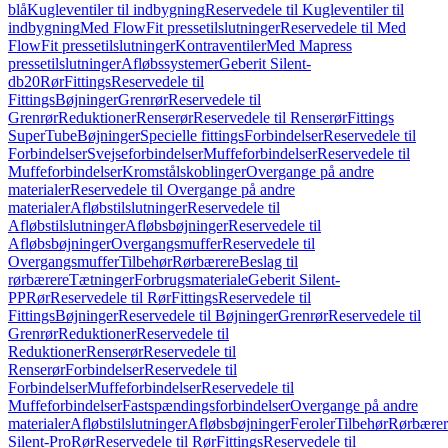
blå
Kugleventiler til indbygning
Reservedele til Kugleventiler til
indbygning
Med FlowFit pressetilslutninger
Reservedele til Med
FlowFit pressetilslutninger
Kontraventiler
Med Mapress
pressetilslutninger
Afløbssystemer
Geberit Silent-
db20
Rør
Fittings
Reservedele til
Fittings
Bøjninger
Grenrør
Reservedele til
Grenrør
Reduktioner
Renserør
Reservedele til Renserør
Fittings
SuperTube
Bøjninger
Specielle fittings
Forbindelser
Reservedele til
Forbindelser
Svejseforbindelser
Muffeforbindelser
Reservedele til
Muffeforbindelser
Kromstålskoblinger
Overgange på andre
materialer
Reservedele til Overgange på andre
materialer
Afløbstilslutninger
Reservedele til
Afløbstilslutninger
Afløbsbøjninger
Reservedele til
Afløbsbøjninger
Overgangsmuffer
Reservedele til
Overgangsmuffer
Tilbehør
Rørbærere
Beslag til
rørbærere
Tætninger
Forbrugsmateriale
Geberit Silent-
PP
Rør
Reservedele til Rør
Fittings
Reservedele til
Fittings
Bøjninger
Reservedele til Bøjninger
Grenrør
Reservedele til
Grenrør
Reduktioner
Reservedele til
Reduktioner
Renserør
Reservedele til
Renserør
Forbindelser
Reservedele til
Forbindelser
Muffeforbindelser
Reservedele til
Muffeforbindelser
Fastspændingsforbindelser
Overgange på andre
materialer
Afløbstilslutninger
Afløbsbøjninger
Feroler
Tilbehør
Rørbærer
Silent-Pro
Rør
Reservedele til Rør
Fittings
Reservedele til