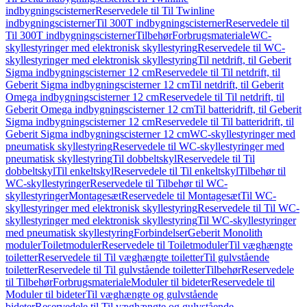
indbygningscisterner
Reservedele til Til Twinline
indbygningscisterner
Til 300T indbygningscisterner
Reservedele til
Til 300T indbygningscisterner
Tilbehør
Forbrugsmateriale
WC-
skyllestyringer med elektronisk skyllestyring
Reservedele til WC-
skyllestyringer med elektronisk skyllestyring
Til netdrift, til Geberit
Sigma indbygningscisterner 12 cm
Reservedele til Til netdrift, til
Geberit Sigma indbygningscisterner 12 cm
Til netdrift, til Geberit
Omega indbygningscisterner 12 cm
Reservedele til Til netdrift, til
Geberit Omega indbygningscisterner 12 cm
Til batteridrift, til Geberit
Sigma indbygningscisterner 12 cm
Reservedele til Til batteridrift, til
Geberit Sigma indbygningscisterner 12 cm
WC-skyllestyringer med
pneumatisk skyllestyring
Reservedele til WC-skyllestyringer med
pneumatisk skyllestyring
Til dobbeltskyl
Reservedele til Til
dobbeltskyl
Til enkeltskyl
Reservedele til Til enkeltskyl
Tilbehør til
WC-skyllestyringer
Reservedele til Tilbehør til WC-
skyllestyringer
Montagesæt
Reservedele til Montagesæt
Til WC-
skyllestyringer med elektronisk skyllestyring
Reservedele til Til WC-
skyllestyringer med elektronisk skyllestyring
Til WC-skyllestyringer
med pneumatisk skyllestyring
Forbindelser
Geberit Monolith
moduler
Toiletmoduler
Reservedele til Toiletmoduler
Til væghængte
toiletter
Reservedele til Til væghængte toiletter
Til gulvstående
toiletter
Reservedele til Til gulvstående toiletter
Tilbehør
Reservedele
til Tilbehør
Forbrugsmateriale
Moduler til bideter
Reservedele til
Moduler til bideter
Til væghængte og gulvstående
bideter
Reservedele til Til væghængte og gulvstående