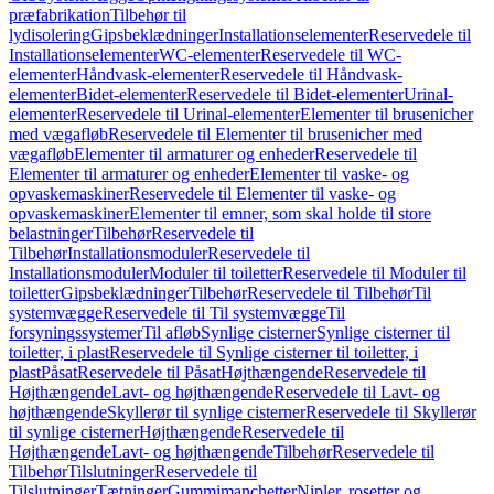
præfabrikation
Tilbehør til
lydisolering
Gipsbeklædninger
Installationselementer
Reservedele til
Installationselementer
WC-elementer
Reservedele til WC-
elementer
Håndvask-elementer
Reservedele til Håndvask-
elementer
Bidet-elementer
Reservedele til Bidet-elementer
Urinal-
elementer
Reservedele til Urinal-elementer
Elementer til brusenicher
med vægafløb
Reservedele til Elementer til brusenicher med
vægafløb
Elementer til armaturer og enheder
Reservedele til
Elementer til armaturer og enheder
Elementer til vaske- og
opvaskemaskiner
Reservedele til Elementer til vaske- og
opvaskemaskiner
Elementer til emner, som skal holde til store
belastninger
Tilbehør
Reservedele til
Tilbehør
Installationsmoduler
Reservedele til
Installationsmoduler
Moduler til toiletter
Reservedele til Moduler til
toiletter
Gipsbeklædninger
Tilbehør
Reservedele til Tilbehør
Til
systemvægge
Reservedele til Til systemvægge
Til
forsyningssystemer
Til afløb
Synlige cisterner
Synlige cisterner til
toiletter, i plast
Reservedele til Synlige cisterner til toiletter, i
plast
Påsat
Reservedele til Påsat
Højthængende
Reservedele til
Højthængende
Lavt- og højthængende
Reservedele til Lavt- og
højthængende
Skyllerør til synlige cisterner
Reservedele til Skyllerør
til synlige cisterner
Højthængende
Reservedele til
Højthængende
Lavt- og højthængende
Tilbehør
Reservedele til
Tilbehør
Tilslutninger
Reservedele til
Tilslutninger
Tætninger
Gummimanchetter
Nipler, rosetter og