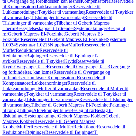
til Overgange og forbindelser, kan løsnes
Kompensatorer
Reservedele
til Kompensatorer
Lukkeanordninger
Reservedele til
Lukkeanordninger
T-stykker til varmeanlæg
Reservedele til T-stykker
til varmeanlæg
Tilslutninger til varmeanlæg
Reservedele til
Tilslutninger til varmeanlæg
Tilbehør til Geberit Mapress
Therm
Beskyttelseskapper til rørender
Systempakninger
Beslag til
rør
Geberit Mapress El-Forzinket
Geberit Mapress El-
Forzinket
Reservedele til Geberit Mapress El-Forzinket
Systemrør
1.0034
Systemrør 1.0215
Nippelrør
Muffer
Reservedele til
Muffer
Reduktioner
Reservedele til
Reduktioner
Bøjninger
Reservedele til Bøjninger
T-
stykker
Reservedele til T-stykker
Kryds
Reservedele til
Kryds
Overgange, faste
Reservedele til Overgange, faste
Overgange
og forbindelser, kan løsnes
Reservedele til Overgange og
forbindelser, kan løsnes
Kompensatorer
Reservedele til
Kompensatorer
Lukkeanordninger
Reservedele til
Lukkeanordninger
Muffer til varmeanlæg
Reservedele til Muffer til
varmeanlæg
T-stykker til varmeanlæg
Reservedele til T-stykker til
varmeanlæg
Tilslutninger til varmeanlæg
Reservedele til Tilslutninger
til varmeanlæg
Tilbehør til Geberit Mapress El-Forzinket
Pakninger
til rør og fittings
Afdækninger til rør
Beslag til rør
Beslag til
tilslutninger
Systempakninger
Geberit Mapress Kobber
Geberit
Mapress Kobber
Reservedele til Geberit Mapress
Kobber
Muffer
Reservedele til Muffer
Reduktioner
Reservedele til
Reduktioner
Bøjninger
Reservedele til Bøjninger
T-