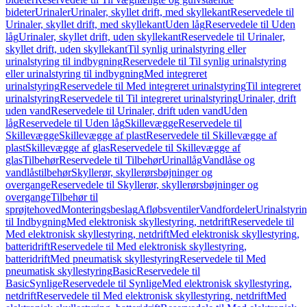
bideter
Urinaler
Urinaler, skyllet drift, med skyllekant
Reservedele til
Urinaler, skyllet drift, med skyllekant
Uden låg
Reservedele til Uden
låg
Urinaler, skyllet drift, uden skyllekant
Reservedele til Urinaler,
skyllet drift, uden skyllekant
Til synlig urinalstyring eller
urinalstyring til indbygning
Reservedele til Til synlig urinalstyring
eller urinalstyring til indbygning
Med integreret
urinalstyring
Reservedele til Med integreret urinalstyring
Til integreret
urinalstyring
Reservedele til Til integreret urinalstyring
Urinaler, drift
uden vand
Reservedele til Urinaler, drift uden vand
Uden
låg
Reservedele til Uden låg
Skillevægge
Reservedele til
Skillevægge
Skillevægge af plast
Reservedele til Skillevægge af
plast
Skillevægge af glas
Reservedele til Skillevægge af
glas
Tilbehør
Reservedele til Tilbehør
Urinallåg
Vandlåse og
vandlåstilbehør
Skyllerør, skyllerørsbøjninger og
overgange
Reservedele til Skyllerør, skyllerørsbøjninger og
overgange
Tilbehør til
sprøjtehoved
Monteringsbeslag
Afløbsventiler
Vandfordeler
Urinalstyri
til Indbygning
Med elektronisk skyllestyring, netdrift
Reservedele til
Med elektronisk skyllestyring, netdrift
Med elektronisk skyllestyring,
batteridrift
Reservedele til Med elektronisk skyllestyring,
batteridrift
Med pneumatisk skyllestyring
Reservedele til Med
pneumatisk skyllestyring
Basic
Reservedele til
Basic
Synlige
Reservedele til Synlige
Med elektronisk skyllestyring,
netdrift
Reservedele til Med elektronisk skyllestyring, netdrift
Med