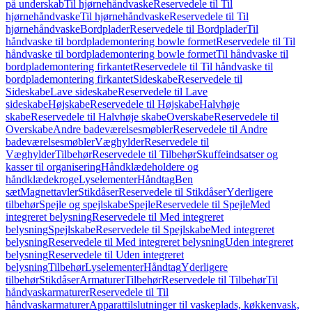
på underskab
Til hjørnehåndvaske
Reservedele til Til
hjørnehåndvaske
Til hjørnehåndvaske
Reservedele til Til
hjørnehåndvaske
Bordplader
Reservedele til Bordplader
Til
håndvaske til bordplademontering bowle formet
Reservedele til Til
håndvaske til bordplademontering bowle formet
Til håndvaske til
bordplademontering firkantet
Reservedele til Til håndvaske til
bordplademontering firkantet
Sideskabe
Reservedele til
Sideskabe
Lave sideskabe
Reservedele til Lave
sideskabe
Højskabe
Reservedele til Højskabe
Halvhøje
skabe
Reservedele til Halvhøje skabe
Overskabe
Reservedele til
Overskabe
Andre badeværelsesmøbler
Reservedele til Andre
badeværelsesmøbler
Væghylder
Reservedele til
Væghylder
Tilbehør
Reservedele til Tilbehør
Skuffeindsatser og
kasser til organisering
Håndklædeholdere og
håndklædekroge
Lyselementer
Håndtag
Ben
sæt
Magnettavler
Stikdåser
Reservedele til Stikdåser
Yderligere
tilbehør
Spejle og spejlskabe
Spejle
Reservedele til Spejle
Med
integreret belysning
Reservedele til Med integreret
belysning
Spejlskabe
Reservedele til Spejlskabe
Med integreret
belysning
Reservedele til Med integreret belysning
Uden integreret
belysning
Reservedele til Uden integreret
belysning
Tilbehør
Lyselementer
Håndtag
Yderligere
tilbehør
Stikdåser
Armaturer
Tilbehør
Reservedele til Tilbehør
Til
håndvaskarmaturer
Reservedele til Til
håndvaskarmaturer
Apparattilslutninger til vaskeplads, køkkenvask,