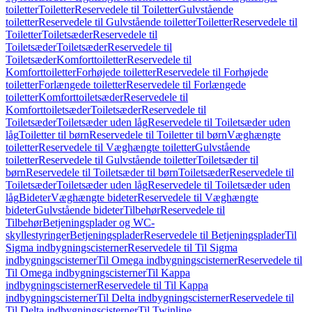
toiletter
Toiletter
Reservedele til Toiletter
Gulvstående
toiletter
Reservedele til Gulvstående toiletter
Toiletter
Reservedele til
Toiletter
Toiletsæder
Reservedele til
Toiletsæder
Toiletsæder
Reservedele til
Toiletsæder
Komforttoiletter
Reservedele til
Komforttoiletter
Forhøjede toiletter
Reservedele til Forhøjede
toiletter
Forlængede toiletter
Reservedele til Forlængede
toiletter
Komforttoiletsæder
Reservedele til
Komforttoiletsæder
Toiletsæder
Reservedele til
Toiletsæder
Toiletsæder uden låg
Reservedele til Toiletsæder uden
låg
Toiletter til børn
Reservedele til Toiletter til børn
Væghængte
toiletter
Reservedele til Væghængte toiletter
Gulvstående
toiletter
Reservedele til Gulvstående toiletter
Toiletsæder til
børn
Reservedele til Toiletsæder til børn
Toiletsæder
Reservedele til
Toiletsæder
Toiletsæder uden låg
Reservedele til Toiletsæder uden
låg
Bideter
Væghængte bideter
Reservedele til Væghængte
bideter
Gulvstående bideter
Tilbehør
Reservedele til
Tilbehør
Betjeningsplader og WC-
skyllestyringer
Betjeningsplader
Reservedele til Betjeningsplader
Til
Sigma indbygningscisterner
Reservedele til Til Sigma
indbygningscisterner
Til Omega indbygningscisterner
Reservedele til
Til Omega indbygningscisterner
Til Kappa
indbygningscisterner
Reservedele til Til Kappa
indbygningscisterner
Til Delta indbygningscisterner
Reservedele til
Til Delta indbygningscisterner
Til Twinline