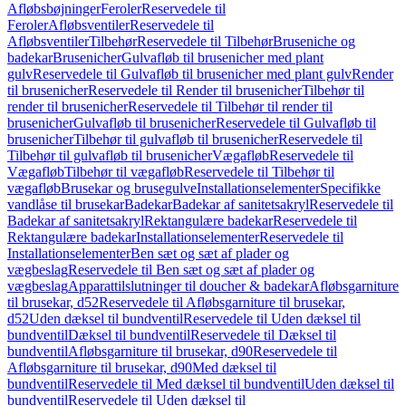
Afløbsbøjninger
Feroler
Reservedele til
Feroler
Afløbsventiler
Reservedele til
Afløbsventiler
Tilbehør
Reservedele til Tilbehør
Bruseniche og
badekar
Brusenicher
Gulvafløb til brusenicher med plant
gulv
Reservedele til Gulvafløb til brusenicher med plant gulv
Render
til brusenicher
Reservedele til Render til brusenicher
Tilbehør til
render til brusenicher
Reservedele til Tilbehør til render til
brusenicher
Gulvafløb til brusenicher
Reservedele til Gulvafløb til
brusenicher
Tilbehør til gulvafløb til brusenicher
Reservedele til
Tilbehør til gulvafløb til brusenicher
Vægafløb
Reservedele til
Vægafløb
Tilbehør til vægafløb
Reservedele til Tilbehør til
vægafløb
Brusekar og brusegulve
Installationselementer
Specifikke
vandlåse til brusekar
Badekar
Badekar af sanitetsakryl
Reservedele til
Badekar af sanitetsakryl
Rektangulære badekar
Reservedele til
Rektangulære badekar
Installationselementer
Reservedele til
Installationselementer
Ben sæt og sæt af plader og
vægbeslag
Reservedele til Ben sæt og sæt af plader og
vægbeslag
Apparattilslutninger til doucher & badekar
Afløbsgarniture
til brusekar, d52
Reservedele til Afløbsgarniture til brusekar,
d52
Uden dæksel til bundventil
Reservedele til Uden dæksel til
bundventil
Dæksel til bundventil
Reservedele til Dæksel til
bundventil
Afløbsgarniture til brusekar, d90
Reservedele til
Afløbsgarniture til brusekar, d90
Med dæksel til
bundventil
Reservedele til Med dæksel til bundventil
Uden dæksel til
bundventil
Reservedele til Uden dæksel til