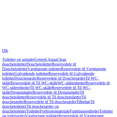
DK
Toiletter og urinaler
Geberit AquaClean
douchetoiletter
Douchetoiletter
Reservedele til
Douchetoiletter
Væghængte toiletter
Reservedele til Væghængte
toiletter
Gulvstående toiletter
Reservedele til Gulvstående
toiletter
Douchesæder
Reservedele til Douchesæder
Til WC-
skåle
Reservedele til Til WC-skåle
WC-sideenheder
Reservedele til
WC-sideenheder
Til WC-skåle
Reservedele til Til WC-
skåle
Designplader
Reservedele til Designplader
Til
douchetoiletter
Reservedele til Til douchetoiletter
Til
douchesæder
Reservedele til Til douchesæder
Tilbehør
Til
douchetoiletter
Til douchesæder og
douchetoiletter
Toiletter
Forbrugsmateriale
Funktionsenheder
Toiletter
og toiletsæder
Væghængte toiletter
Reservedele til Væghængte