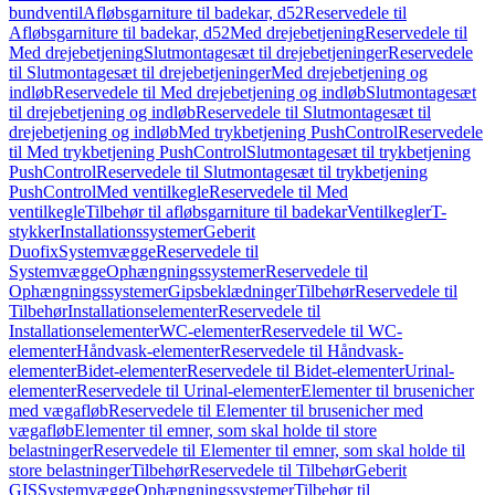
bundventil
Afløbsgarniture til badekar, d52
Reservedele til
Afløbsgarniture til badekar, d52
Med drejebetjening
Reservedele til
Med drejebetjening
Slutmontagesæt til drejebetjeninger
Reservedele
til Slutmontagesæt til drejebetjeninger
Med drejebetjening og
indløb
Reservedele til Med drejebetjening og indløb
Slutmontagesæt
til drejebetjening og indløb
Reservedele til Slutmontagesæt til
drejebetjening og indløb
Med trykbetjening PushControl
Reservedele
til Med trykbetjening PushControl
Slutmontagesæt til trykbetjening
PushControl
Reservedele til Slutmontagesæt til trykbetjening
PushControl
Med ventilkegle
Reservedele til Med
ventilkegle
Tilbehør til afløbsgarniture til badekar
Ventilkegler
T-
stykker
Installationssystemer
Geberit
Duofix
Systemvægge
Reservedele til
Systemvægge
Ophængningssystemer
Reservedele til
Ophængningssystemer
Gipsbeklædninger
Tilbehør
Reservedele til
Tilbehør
Installationselementer
Reservedele til
Installationselementer
WC-elementer
Reservedele til WC-
elementer
Håndvask-elementer
Reservedele til Håndvask-
elementer
Bidet-elementer
Reservedele til Bidet-elementer
Urinal-
elementer
Reservedele til Urinal-elementer
Elementer til brusenicher
med vægafløb
Reservedele til Elementer til brusenicher med
vægafløb
Elementer til emner, som skal holde til store
belastninger
Reservedele til Elementer til emner, som skal holde til
store belastninger
Tilbehør
Reservedele til Tilbehør
Geberit
GIS
Systemvægge
Ophængningssystemer
Tilbehør til