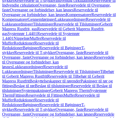
stykker
Reservedele til T-stykker
Indvendig cirkulation
Reservedele til
Indvendig cirkulation
Overgange, faste
Reservedele til Overgange,
faste
Overgange og forbindelser, kan løsnes
Reservedele til
Overgange og forbindelser, kan løsnes
Kompensatorer
Reservedele til
Kompensatorer
Gennemføringer
Lukkeanordninger
Reservedele til
Lukkeanordninger
Tilslutninger
Reservedele til Tilslutninger
Geberit
Mapress Rustfrit, gas
Reservedele til Geberit Mapress Rustfrit,
gas
Systemrør 1.4401
Reservedele til Systemrør
1.4401
Nippelrør
Muffer
Reservedele til
Muffer
Reduktioner
Reservedele til
Reduktioner
Bøjninger
Reservedele til Bøjninger
T-
stykker
Reservedele til T-stykker
Overgange, faste
Reservedele til
Overgange, faste
Overgange og forbindelser, kan løsnes
Reservedele
til Overgange og forbindelser, kan
løsnes
Lukkeanordninger
Reservedele til
Lukkeanordninger
Tilslutninger
Reservedele til Tilslutninger
Tilbehør
til Geberit Mapress Rustfrit
Reservedele til Tilbehør til Geberit
Mapress Rustfrit
Beskyttelseskapper til rørender
Pakninger til rør og
fittings
Beslag til rør
Beslag til tilslutninger
Reservedele til Beslag til
tilslutninger
Systempakninger
Geberit Mapress Therm
Systemrør
Therm
Fittings
Reservedele til Fittings
Muffer
Reservedele til
Muffer
Reduktioner
Reservedele til
Reduktioner
Bøjninger
Reservedele til Bøjninger
T-
stykker
Reservedele til T-stykker
Overgange, faste
Reservedele til
Overgange, faste
Overgange og forbindelser, kan løsnes
Reservedele