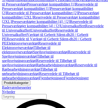
til Presseværktøj
Presseværktøj kompatibilitet [1]
Reservedele til
Presseværktøj kompatibilitet [1]
Presseværktøj kompatibilitet
[2]
Reservedele til Presseværktøj kompatibilitet [2]
Presseværktøj
kompatibilitet [2XL]
Reservedele til Presseværktøj kompatibilitet
[2XL]
Presseværktøjer kompatibilitet [4] / [2]
Reservedele til
Presseværktøjer kompatibilitet [4] / [2]
Universalkuffert
Reservedele
til Universalkuffert
Universalkuffert
Reservedele til
Universalkuffert
Værktøj til Geberit Silent-db20 / Geberit
PE
Reservedele til Værktøj til Geberit Silent-db20 / Geberit
PE
Elektrosvejseværktøj
Reservedele til
Elektrosvejseværktøj
Tilbehør til
elektrosvejseværktøj
Spejlsvejsningsværktøj
Reservedele til
Spejlsvejsningsværktøj
Tilbehør til
spejlsvejsningsværktøj
Reservedele til Tilbehør til
spejlsvejsningsværktøj
Rørbearbejdningsværktøj
Reservedele til
Rørbearbejdningsværktøj
Tilbehør til
rørbearbejdningsværktøj
Reservedele til Tilbehør til
rørbearbejdningsværktøj
Fjernbetjeninger
Fjernbetjeninger
Produktkategorier
Badeværelsesserier
Nyheder