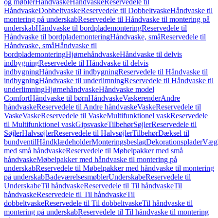
og møbler
Håndvaske
Håndvaske
Reservedele til
Håndvaske
Dobbeltvaske
Reservedele til Dobbeltvaske
Håndvaske til
montering på underskab
Reservedele til Håndvaske til montering på
underskab
Håndvaske til bordplademontering
Reservedele til
Håndvaske til bordplademontering
Håndvaske, små
Reservedele til
Håndvaske, små
Håndvaske til
bordplademontering
Hjørnehåndvaske
Håndvaske til delvis
indbygning
Reservedele til Håndvaske til delvis
indbygning
Håndvaske til indbygning
Reservedele til Håndvaske til
indbygning
Håndvaske til underlimning
Reservedele til Håndvaske til
underlimning
Hjørnehåndvaske
Håndvaske model
Comfort
Håndvaske til børn
Håndvaske
Vaskerender
Andre
håndvaske
Reservedele til Andre håndvaske
Vaske
Reservedele til
Vaske
Vaske
Reservedele til Vaske
Multifunktionel vask
Reservedele
til Multifunktionel vask
Gipsvaske
Tilbehør
Søjler
Reservedele til
Søjler
Halvsøjler
Reservedele til Halvsøjler
Tilbehør
Dæksel til
bundventil
Håndklædeholder
Monteringsbeslag
Dekorationsplader
Vægh
med små håndvaske
Reservedele til Møbelpakker med små
håndvaske
Møbelpakker med håndvaske til montering på
underskab
Reservedele til Møbelpakker med håndvaske til montering
på underskab
Badeværelsesmøbler
Underskabe
Reservedele til
Underskabe
Til håndvaske
Reservedele til Til håndvaske
Til
håndvaske
Reservedele til Til håndvaske
Til
dobbeltvaske
Reservedele til Til dobbeltvaske
Til håndvaske til
montering på underskab
Reservedele til Til håndvaske til montering