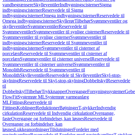
vandbegrænsere
Skylleventiler
Indbygningscisterner
Sigma
indbygningscisterner
Reservedele til Sigma
indbygningscisterner
Omega indbygningscisterner
Reservedele til
Omega indbygningscisterner
Skyllerør
Tilbehør
Svømmeventiler og
skylleventiler
Svømmeventiler
Reservedele til
Svømmeventiler
Svømmeventiler til synlige cisterner
Reservedele til
Svømmeventiler til synlige cisterner
Svømmeventiler til
indbygningscisterner
Reservedele til Svømmeventiler til
indbygningscisterner
Svømmeventiler til cisterner af
porcelæn
Reservedele til Svømmeventiler til cisterner af
porcelæn
Svømmeventiler til cisterner universel
Reservedele til
Svømmeventiler til cisterner universel
Svømmeventiler til
Monolith
Reservedele til Svømmeventiler til
Monolith
Skylleventiler
Reservedele til Skylleventiler
Skyl-stop-
skylning
Reservedele til Skyl-stop-skylning
Dobbeltskyl
Reservedele
til
Dobbeltskyl
Tilbehør
Trykknapper
Overgange
Forsyningssystemer
Geber
FlowFit
Systemrør ML
Systemrør varmeanlæg
ML
Fittings
Reservedele til
Fittings
Koblinger
Reduktioner
Bøjninger
T-stykker
Indvendig
cirkulation
Reservedele til Indvendig cirkulation
Overgange,
faste
Overgange og forbindelser, kan løsnes
Reservedele til
Overgange og forbindelser, kan
løsnes
Lukkeanordninger
Tilslutninger
Fordeler med
gevindsamling
Reservedele til Fordeler med gevindsamling
T-stykker