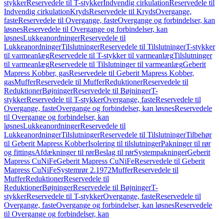
stykker
Reservedele til T-stykker
Indvendig cirkulation
Reservedele til
Indvendig cirkulation
Kryds
Reservedele til Kryds
Overgange,
faste
Reservedele til Overgange, faste
Overgange og forbindelser, kan
løsnes
Reservedele til Overgange og forbindelser, kan
løsnes
Lukkeanordninger
Reservedele til
Lukkeanordninger
Tilslutninger
Reservedele til Tilslutninger
T-stykker
til varmeanlæg
Reservedele til T-stykker til varmeanlæg
Tilslutninger
til varmeanlæg
Reservedele til Tilslutninger til varmeanlæg
Geberit
Mapress Kobber, gas
Reservedele til Geberit Mapress Kobber,
gas
Muffer
Reservedele til Muffer
Reduktioner
Reservedele til
Reduktioner
Bøjninger
Reservedele til Bøjninger
T-
stykker
Reservedele til T-stykker
Overgange, faste
Reservedele til
Overgange, faste
Overgange og forbindelser, kan løsnes
Reservedele
til Overgange og forbindelser, kan
løsnes
Lukkeanordninger
Reservedele til
Lukkeanordninger
Tilslutninger
Reservedele til Tilslutninger
Tilbehør
til Geberit Mapress Kobber
Isolering til tilslutninger
Pakninger til rør
og fittings
Afdækninger til rør
Beslag til rør
Systempakninger
Geberit
Mapress CuNiFe
Geberit Mapress CuNiFe
Reservedele til Geberit
Mapress CuNiFe
Systemrør 2.1972
Muffer
Reservedele til
Muffer
Reduktioner
Reservedele til
Reduktioner
Bøjninger
Reservedele til Bøjninger
T-
stykker
Reservedele til T-stykker
Overgange, faste
Reservedele til
Overgange, faste
Overgange og forbindelser, kan løsnes
Reservedele
til Overgange og forbindelser, kan