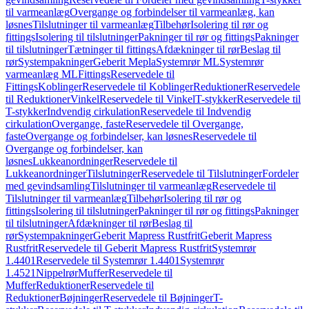
til varmeanlæg
Overgange og forbindelser til varmeanlæg, kan
løsnes
Tilslutninger til varmeanlæg
Tilbehør
Isolering til rør og
fittings
Isolering til tilslutninger
Pakninger til rør og fittings
Pakninger
til tilslutninger
Tætninger til fittings
Afdækninger til rør
Beslag til
rør
Systempakninger
Geberit Mepla
Systemrør ML
Systemrør
varmeanlæg ML
Fittings
Reservedele til
Fittings
Koblinger
Reservedele til Koblinger
Reduktioner
Reservedele
til Reduktioner
Vinkel
Reservedele til Vinkel
T-stykker
Reservedele til
T-stykker
Indvendig cirkulation
Reservedele til Indvendig
cirkulation
Overgange, faste
Reservedele til Overgange,
faste
Overgange og forbindelser, kan løsnes
Reservedele til
Overgange og forbindelser, kan
løsnes
Lukkeanordninger
Reservedele til
Lukkeanordninger
Tilslutninger
Reservedele til Tilslutninger
Fordeler
med gevindsamling
Tilslutninger til varmeanlæg
Reservedele til
Tilslutninger til varmeanlæg
Tilbehør
Isolering til rør og
fittings
Isolering til tilslutninger
Pakninger til rør og fittings
Pakninger
til tilslutninger
Afdækninger til rør
Beslag til
rør
Systempakninger
Geberit Mapress Rustfrit
Geberit Mapress
Rustfrit
Reservedele til Geberit Mapress Rustfrit
Systemrør
1.4401
Reservedele til Systemrør 1.4401
Systemrør
1.4521
Nippelrør
Muffer
Reservedele til
Muffer
Reduktioner
Reservedele til
Reduktioner
Bøjninger
Reservedele til Bøjninger
T-