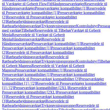
til Værktøjer til Geberit FlowFit
Håndpresseværktøjer
Reservedele til
Håndpresseværktøjer
Presseværktøjer kompatibilitet [1]
Reservedele
til Presseværktøjer kompatibilitet [1]
Presseværktøjer kompatibilitet
[2]
Reservedele til Presseværktøjer kompatibilitet
[2]
Rørbearbejdningsværktøj
Reservedele til
Rørbearbejdningsværktøj
Trykprøvningspropper
Kontroludstyr
Pressea
med værktøj
Tilbehør
Reservedele til Tilbehør
Værktøj til Geberit
Mepla
Reservedele til Værktøj til Geberit
Mepla
Håndpresseværktøj
Reservedele til
Håndpresseværktøj
Presseværktøj kompatibilitet [1]
Reservedele til
Presseværktøj kompatibilitet [1]
Presseværktøj kompatibilitet
[2]
Reservedele til Presseværktøj kompatibilitet
[2]
Rørbearbejdningsværktøj
Reservedele til
Rørbearbejdningsværktøj
Trykprøvningspropper
Kontroludstyr
Tilbehø
til Geberit Mapress
Reservedele til Værktøj til Geberit
Mapress
Presseværktøj kompatibilitet [1]
Reservedele til
Presseværktøj kompatibilitet [1]
Presseværktøj kompatibilitet
[2]
Reservedele til Presseværktøj kompatibilitet [2]
Presseværktøjer
kompatibilitet [1] / [2]
Reservedele til Presseværktøjer kompatibilitet
[1] / [2]
Presseværktøj kompatibilitet [2XL]
Reservedele til
Presseværktøj kompatibilitet [2XL]
Presseværktøj kompatibilitet
[3]
Reservedele til Presseværktøj kompatibilitet
[3]
Rørbearbejdningsværktøj
Reservedele til
Rørbearbejdningsværktøj
Trykprøvningspropper
Reservedele til
Trykprøvningspropper
Kontroludstyr
Tilbehør
Presseværktøj
Reservede