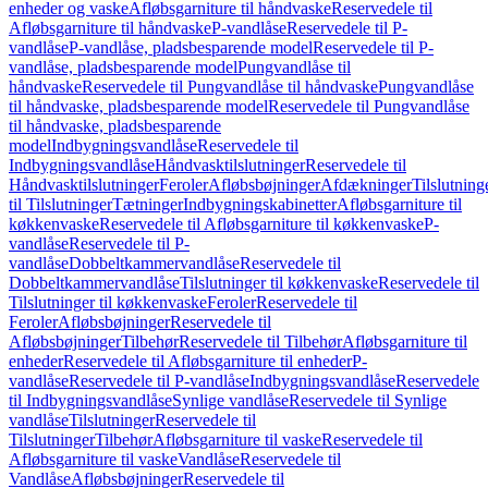
enheder og vaske
Afløbsgarniture til håndvaske
Reservedele til
Afløbsgarniture til håndvaske
P-vandlåse
Reservedele til P-
vandlåse
P-vandlåse, pladsbesparende model
Reservedele til P-
vandlåse, pladsbesparende model
Pungvandlåse til
håndvaske
Reservedele til Pungvandlåse til håndvaske
Pungvandlåse
til håndvaske, pladsbesparende model
Reservedele til Pungvandlåse
til håndvaske, pladsbesparende
model
Indbygningsvandlåse
Reservedele til
Indbygningsvandlåse
Håndvasktilslutninger
Reservedele til
Håndvasktilslutninger
Feroler
Afløbsbøjninger
Afdækninger
Tilslutning
til Tilslutninger
Tætninger
Indbygningskabinetter
Afløbsgarniture til
køkkenvaske
Reservedele til Afløbsgarniture til køkkenvaske
P-
vandlåse
Reservedele til P-
vandlåse
Dobbeltkammervandlåse
Reservedele til
Dobbeltkammervandlåse
Tilslutninger til køkkenvaske
Reservedele til
Tilslutninger til køkkenvaske
Feroler
Reservedele til
Feroler
Afløbsbøjninger
Reservedele til
Afløbsbøjninger
Tilbehør
Reservedele til Tilbehør
Afløbsgarniture til
enheder
Reservedele til Afløbsgarniture til enheder
P-
vandlåse
Reservedele til P-vandlåse
Indbygningsvandlåse
Reservedele
til Indbygningsvandlåse
Synlige vandlåse
Reservedele til Synlige
vandlåse
Tilslutninger
Reservedele til
Tilslutninger
Tilbehør
Afløbsgarniture til vaske
Reservedele til
Afløbsgarniture til vaske
Vandlåse
Reservedele til
Vandlåse
Afløbsbøjninger
Reservedele til