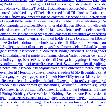
ing PushControl
Slutmontagesæt til trykbetjening PushControl
Reservedel
til badekar
Ventilkegler
T-stykker
Installationssystemer
Geberit Duofix
Sy
temer
Gipsbeklædninger
Tilbehør
Reservedele til Tilbehør
Installationsel
ele til Håndvask-elementer
Bidet-elementer
Reservedele til Bidet-elemen
med vægafløb
Elementer til emner, som skal holde til store belastninger
Res
e
Ophængningssystemer
Tilbehør til præfabrikation
Tilbehør til lydisoler
dvask-elementer
Reservedele til Håndvask-elementer
Bidet-elementer
Re
menter til brusenicher med vægafløb
Elementer til armaturer og enheder
R
askiner
Elementer til emner, som skal holde til store belastninger
Tilbehø
etter
Gipsbeklædninger
Tilbehør
Reservedele til Tilbehør
Til systemvægg
 Synlige cisterner til toiletter, i plast
Påsat
Reservedele til Påsat
Højthæn
ige cisterner
Reservedele til Skyllerør til synlige cisterner
Højthængende
 til Tilslutninger
Tætninger
Gummimanchetter
Nipler, rosetter og vand
 indbygningscisterner
Reservedele til Omega indbygningscisterner
Skyl
ntiler til synlige cisterner
Reservedele til Svømmeventiler til synlige c
af porcelæn
Reservedele til Svømmeventiler til cisterner af porcelæn
Svøm
ventiler til Monolith
Skylleventiler
Reservedele til Skylleventiler
Skyl-s
Overgange
Forsyningssystemer
Geberit FlowFit
Systemrør ML
Systemrø
on
Reservedele til Indvendig cirkulation
Overgange, faste
Overgange og fo
ervedele til Fordeler med gevindsamling
T-stykker til varmeanlæg
Overg
Pakninger til rør og fittings
Pakninger til tilslutninger
Tætninger til fittin
l Fittings
Koblinger
Reservedele til Koblinger
Reduktioner
Reservedele t
gange, faste
Reservedele til Overgange, faste
Overgange og forbindelser
er
Reservedele til Tilslutninger
Fordeler med gevindsamling
Tilslutninger