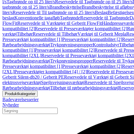
l/s
Tagbrønde op til 25 liter/s
Reservedele til Tagbrønde op til 25 liter/s
tagbrønde op til 25 liter/s
Brandbeskyttelse
Brandbeskyttelse til afløbs
liter/s
Reservedele til Til tagbrønde op til 25 liter/s
Beslag
Befæstigelse
beslag
Konventionelle tagafløb
Tagbrønde
Reservedele til Tagbrønde
Da
FlowFit
Reservedele til Værktøjer til Geberit FlowFit
Håndpresseværkt
kompatibilitet [2]
Reservedele til Presseværktøjer kompatibilitet [2]
Rør
værktøj
Tilbehør
Reservedele til Tilbehør
Værktøj til Geberit Mepla
Rese
Presseværktøj kompatibilitet [1]
Presseværktøj kompatibilitet [2]
Reserv
Rørbearbejdningsværktøj
Trykprøvningspropper
Kontroludstyr
Tilbehø
kompatibilitet [1]
Presseværktøj kompatibilitet [2]
Reservedele til Press
kompatibilitet [2XL]
Reservedele til Presseværktøj kompatibilitet [2X
Rørbearbejdningsværktøj
Trykprøvningspropper
Reservedele til Tryk
Presseværktøj kompatibilitet [1]
Presseværktøj kompatibilitet [2]
Reserv
[2XL]
Presseværktøjer kompatibilitet [4] / [2]
Reservedele til Presseværk
Geberit Silent-db20 / Geberit PE
Reservedele til Værktøj til Geberit S
elektrosvejseværktøj
Spejlsvejsningsværktøj
Reservedele til Spejlsvejs
Rørbearbejdningsværktøj
Tilbehør til rørbearbejdningsværktøj
Reserved
Produktkategorier
Badeværelsesserier
Nyheder