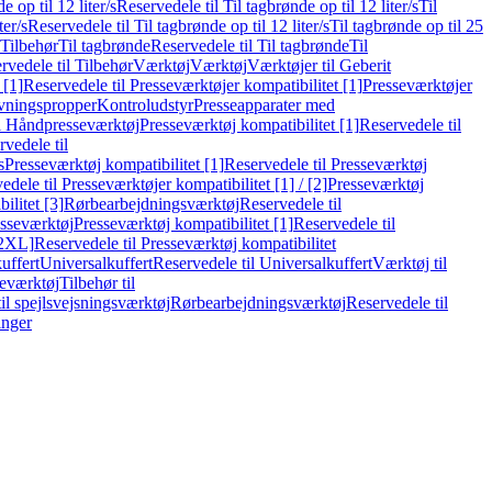
e op til 12 liter/s
Reservedele til Til tagbrønde op til 12 liter/s
Til
ter/s
Reservedele til Til tagbrønde op til 12 liter/s
Til tagbrønde op til 25
 Tilbehør
Til tagbrønde
Reservedele til Til tagbrønde
Til
rvedele til Tilbehør
Værktøj
Værktøj
Værktøjer til Geberit
 [1]
Reservedele til Presseværktøjer kompatibilitet [1]
Presseværktøjer
vningspropper
Kontroludstyr
Presseapparater med
il Håndpresseværktøj
Presseværktøj kompatibilitet [1]
Reservedele til
vedele til
s
Presseværktøj kompatibilitet [1]
Reservedele til Presseværktøj
edele til Presseværktøjer kompatibilitet [1] / [2]
Presseværktøj
ilitet [3]
Rørbearbejdningsværktøj
Reservedele til
esseværktøj
Presseværktøj kompatibilitet [1]
Reservedele til
[2XL]
Reservedele til Presseværktøj kompatibilitet
uffert
Universalkuffert
Reservedele til Universalkuffert
Værktøj til
seværktøj
Tilbehør til
til spejlsvejsningsværktøj
Rørbearbejdningsværktøj
Reservedele til
inger