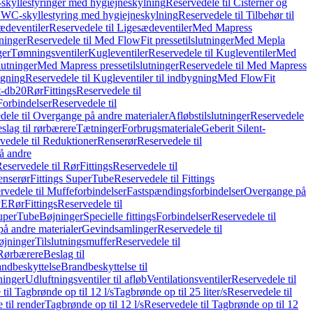
skyllestyringer med hygiejneskylning
Reservedele til Cisterner og
og WC-skyllestyring med hygiejneskylning
Reservedele til Tilbehør til
ædeventiler
Reservedele til Ligesædeventiler
Med Mapress
ninger
Reservedele til Med FlowFit pressetilslutninger
Med Mepla
ger
Tømningsventiler
Kugleventiler
Reservedele til Kugleventiler
Med
lutninger
Med Mapress pressetilslutninger
Reservedele til Med Mapress
ygning
Reservedele til Kugleventiler til indbygning
Med FlowFit
t-db20
Rør
Fittings
Reservedele til
Forbindelser
Reservedele til
dele til Overgange på andre materialer
Afløbstilslutninger
Reservedele
slag til rørbærere
Tætninger
Forbrugsmateriale
Geberit Silent-
vedele til Reduktioner
Renserør
Reservedele til
å andre
eservedele til Rør
Fittings
Reservedele til
enserør
Fittings SuperTube
Reservedele til Fittings
rvedele til Muffeforbindelser
Fastspændingsforbindelser
Overgange på
PE
Rør
Fittings
Reservedele til
SuperTube
Bøjninger
Specielle fittings
Forbindelser
Reservedele til
på andre materialer
Gevindsamlinger
Reservedele til
øjninger
Tilslutningsmuffer
Reservedele til
Rørbærere
Beslag til
ndbeskyttelse
Brandbeskyttelse til
inger
Udluftningsventiler til afløb
Ventilationsventiler
Reservedele til
til Tagbrønde op til 12 l/s
Tagbrønde op til 25 liter/s
Reservedele til
 til render
Tagbrønde op til 12 l/s
Reservedele til Tagbrønde op til 12