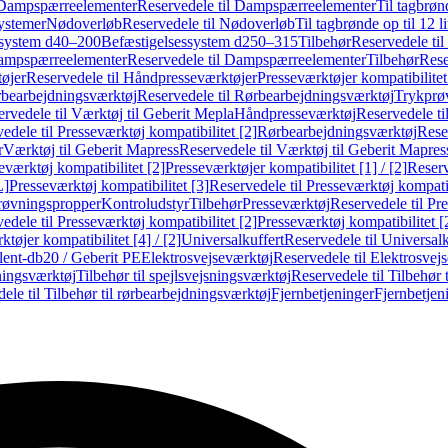
Dampspærreelementer
Reservedele til Dampspærreelementer
Til tagbrønd
systemer
Nødoverløb
Reservedele til Nødoverløb
Til tagbrønde op til 12 li
ssystem d40–200
Befæstigelsessystem d250–315
Tilbehør
Reservedele til
mpspærreelementer
Reservedele til Dampspærreelementer
Tilbehør
Rese
øjer
Reservedele til Håndpresseværktøjer
Presseværktøjer kompatibilitet
bearbejdningsværktøj
Reservedele til Rørbearbejdningsværktøj
Trykprø
rvedele til Værktøj til Geberit Mepla
Håndpresseværktøj
Reservedele t
edele til Presseværktøj kompatibilitet [2]
Rørbearbejdningsværktøj
Reser
r
Værktøj til Geberit Mapress
Reservedele til Værktøj til Geberit Mapres
eværktøj kompatibilitet [2]
Presseværktøjer kompatibilitet [1] / [2]
Reserv
L]
Presseværktøj kompatibilitet [3]
Reservedele til Presseværktøj kompatib
prøvningspropper
Kontroludstyr
Tilbehør
Presseværktøj
Reservedele til Pr
edele til Presseværktøj kompatibilitet [2]
Presseværktøj kompatibilitet 
tøjer kompatibilitet [4] / [2]
Universalkuffert
Reservedele til Universalk
ilent-db20 / Geberit PE
Elektrosvejseværktøj
Reservedele til Elektrosvej
ningsværktøj
Tilbehør til spejlsvejsningsværktøj
Reservedele til Tilbehør 
ele til Tilbehør til rørbearbejdningsværktøj
Fjernbetjeninger
Fjernbetjen