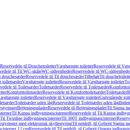
Reservedele til Douchetoiletter
Væghængte toiletter
Reservedele til Væg
vedele til Til WC-skåle
WC-sideenheder
Reservedele til WC-sideenhede
l douchesæder
Reservedele til Til douchesæder
Tilbehør
Til douchetoilett
g toiletsæder
Væghængte toiletter
Reservedele til Væghængte toiletter
Toi
vedele til Toiletsæder
Toiletsæder
Reservedele til Toiletsæder
Komforttoil
tter
Komforttoiletsæder
Reservedele til Komforttoiletsæder
Toiletsæder
R
æghængte toiletter
Reservedele til Væghængte toiletter
Gulvstående toil
iletsæder
Toiletsæder uden låg
Reservedele til Toiletsæder uden låg
Bidet
styringer
Betjeningsplader
Reservedele til Betjeningsplader
Til Sigma in
sterner
Til Kappa indbygningscisterner
Reservedele til Til Kappa indbyg
 Til Twinline indbygningscisterner
Til 300T indbygningscisterner
Reserve
styringer med elektronisk skyllestyring
Til netdrift, til Geberit Sigma 
scisterner 12 cm
Reservedele til Til netdrift, til Geberit Omega indbygn