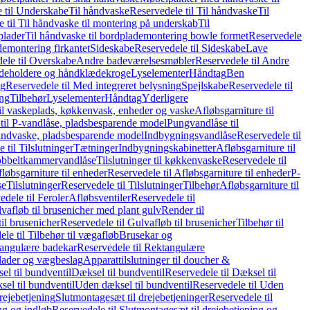
 til Underskabe
Til håndvaske
Reservedele til Til håndvaske
Til
 til Til håndvaske til montering på underskab
Til
plader
Til håndvaske til bordplademontering bowle formet
Reservedele
demontering firkantet
Sideskabe
Reservedele til Sideskabe
Lave
ele til Overskabe
Andre badeværelsesmøbler
Reservedele til Andre
eholdere og håndklædekroge
Lyselementer
Håndtag
Ben
ng
Reservedele til Med integreret belysning
Spejlskabe
Reservedele til
ing
Tilbehør
Lyselementer
Håndtag
Yderligere
til vaskeplads, køkkenvask, enheder og vaske
Afløbsgarniture til
til P-vandlåse, pladsbesparende model
Pungvandlåse til
håndvaske, pladsbesparende model
Indbygningsvandlåse
Reservedele til
 til Tilslutninger
Tætninger
Indbygningskabinetter
Afløbsgarniture til
Dobbeltkammervandlåse
Tilslutninger til køkkenvaske
Reservedele til
løbsgarniture til enheder
Reservedele til Afløbsgarniture til enheder
P-
se
Tilslutninger
Reservedele til Tilslutninger
Tilbehør
Afløbsgarniture til
edele til Feroler
Afløbsventiler
Reservedele til
lvafløb til brusenicher med plant gulv
Render til
il brusenicher
Reservedele til Gulvafløb til brusenicher
Tilbehør til
le til Tilbehør til vægafløb
Brusekar og
angulære badekar
Reservedele til Rektangulære
plader og vægbeslag
Apparattilslutninger til doucher &
el til bundventil
Dæksel til bundventil
Reservedele til Dæksel til
el til bundventil
Uden dæksel til bundventil
Reservedele til Uden
rejebetjening
Slutmontagesæt til drejebetjeninger
Reservedele til
ng og indløb
Reservedele til Slutmontagesæt til drejebetjening og