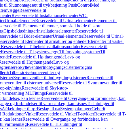
e til Slutmontagesæt til trykbetjening PushControl
Med
stemvægge
Reservedele til
ementer
Reservedele til Installationselementer
WC-
ter
Urinal-elementer
Reservedele til Urinal-elementer
Elementer til
ervedele til Elementer til emner, som skal holde til store
ing
Gipsbeklædninger
Installationselementer
Reservedele til
servedele til Bidet-elementer
Urinal-elementer
Reservedele til Urinal-
eservedele til Elementer til armaturer og enheder
Elementer til vaske-
r
Reservedele til Tilbehør
Installationsmoduler
Reservedele til
e
Reservedele til Til systemvægge
Til forsyningssystemer
Til
gende
Reservedele til Højthængende
Lavt- og
Reservedele til Højthængende
Lavt- og
begrænsere
Skylleventiler
Indbygningscisterner
Sigma
lerør
Tilbehør
Svømmeventiler og
isterner
Svømmeventiler til indbygningscisterner
Reservedele til
meventiler til cisterner universel
Reservedele til Svømmeventiler til
top-skylning
Reservedele til Skyl-stop-
r varmeanlæg ML
Fittings
Reservedele til
rbindelser, kan løsnes
Reservedele til Overgange og forbindelser, kan
ange og forbindelser til varmeanlæg, kan løsnes
Tilslutninger til
gs
Afdækninger til rør
Beslag til rør
Systempakninger
Geberit
il Reduktioner
Vinkel
Reservedele til Vinkel
T-stykker
Reservedele til T-
, kan løsnes
Reservedele til Overgange og forbindelser, kan
 til varmeanlæg
Reservedele til Tilslutninger til