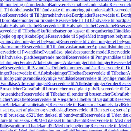
il montering på underskab
Badeværelsesmøbler
Underskabe
Reservedele
il Til dobbeltvaske
Til håndvaske til montering på underskab
Reservedele
ske
Reservedele til Til hjørnehåndvaske
Bordplader
Reservedele til Bord
il bordplademontering firkantet
Reservedele til Til håndvaske til bordpla
skabe
Halvhøje skabe
Reservedele til Halvhøje skabe
Overskabe
Reserved
ervedele til Tilbehør
Skuffeindsatser og kasser til organisering
Håndklæd
Spejle og spejlskabe
Spejle
Reservedele til Spejle
Med integreret belysni
lysning
Uden integreret belysning
Reservedele til Uden integreret belysn
askarmaturer
Reservedele til Til håndvaskarmaturer
Apparattilslutninger 
ervedele til P-vandlåse
P-vandlåse, pladsbesparende model
Reservedele 
il håndvaske, pladsbesparende model
Reservedele til Pungvandlåse til 
lslutninger
Feroler
Afløbsbøjninger
Afdækninger
Tilslutninger
Reservedele
se
Reservedele til P-vandlåse
Dobbeltkammervandlåse
Reservedele til 
inger
Reservedele til Afløbsbøjninger
Tilbehør
Reservedele til Tilbehør
Af
til Indbygningsvandlåse
Synlige vandlåse
Reservedele til Synlige vandlå
l Vandlåse
Afløbsbøjninger
Reservedele til Afløbsbøjninger
Feroler
Reserv
Brusenicher
Gulvafløb til brusenicher med plant gulv
Reservedele til Gu
l brusenicher
Reservedele til Tilbehør til render til brusenicher
Gulvafløb t
enicher
Vægafløb
Reservedele til Vægafløb
Tilbehør til vægafløb
Reservede
kar
Badekar af sanitetsakryl
Reservedele til Badekar af sanitetsakryl
Rekt
 sæt og sæt af plader og vægbeslag
Reservedele til Ben sæt og sæt af 
e til brusekar, d52
Uden dæksel til bundventil
Reservedele til Uden dæks
ture til brusekar, d90
Med dæksel til bundventil
Reservedele til Med dæks
fløbsgarniture til badekar, d52
Med drejebetjening
Reservedele til Med d
vedele til Med drejebetjening og indløb
Slutmontagesæt til drejebetjeni