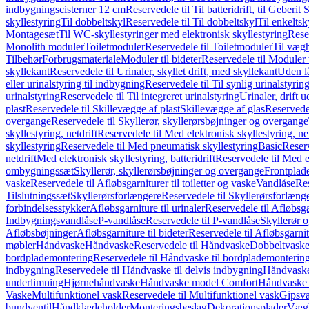
indbygningscisterner 12 cm
Reservedele til Til batteridrift, til Geber
skyllestyring
Til dobbeltskyl
Reservedele til Til dobbeltskyl
Til enkeltsk
Montagesæt
Til WC-skyllestyringer med elektronisk skyllestyring
Rese
Monolith moduler
Toiletmoduler
Reservedele til Toiletmoduler
Til vægh
Tilbehør
Forbrugsmateriale
Moduler til bideter
Reservedele til Moduler t
skyllekant
Reservedele til Urinaler, skyllet drift, med skyllekant
Uden l
eller urinalstyring til indbygning
Reservedele til Til synlig urinalstyring
urinalstyring
Reservedele til Til integreret urinalstyring
Urinaler, drift 
plast
Reservedele til Skillevægge af plast
Skillevægge af glas
Reservedel
overgange
Reservedele til Skyllerør, skyllerørsbøjninger og overgange
skyllestyring, netdrift
Reservedele til Med elektronisk skyllestyring, net
skyllestyring
Reservedele til Med pneumatisk skyllestyring
Basic
Reserv
netdrift
Med elektronisk skyllestyring, batteridrift
Reservedele til Med el
ombygningssæt
Skyllerør, skyllerørsbøjninger og overgange
Frontplad
vaske
Reservedele til Afløbsgarniturer til toiletter og vaske
Vandlåse
Res
Tilslutningssæt
Skyllerørsforlængere
Reservedele til Skyllerørsforlæng
forbindelsesstykker
Afløbsgarniture til urinaler
Reservedele til Afløbsgar
Indbygningsvandlåse
P-vandlåse
Reservedele til P-vandlåse
Skyllerør o
Afløbsbøjninger
Afløbsgarniture til bideter
Reservedele til Afløbsgarnitu
møbler
Håndvaske
Håndvaske
Reservedele til Håndvaske
Dobbeltvask
bordplademontering
Reservedele til Håndvaske til bordplademonterin
indbygning
Reservedele til Håndvaske til delvis indbygning
Håndvaske
underlimning
Hjørnehåndvaske
Håndvaske model Comfort
Håndvaske t
Vaske
Multifunktionel vask
Reservedele til Multifunktionel vask
Gipsv
bundventil
Håndklædeholder
Monteringsbeslag
Dekorationsplader
Vægh