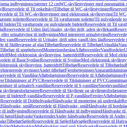
it Sigma indbygningscisterner 12 cm
WC-skyllestyringer med pneumatisk s
yl
Reservedele til Til enkeltskyl
Tilbehør til WC-skyllestyringer
Reservede
rvedele til Til WC-skyllestyringer med elektronisk skyllestyring
Til WC-
ængte toiletter
Reservedele til Til væghængte toiletter
Til gulvstående toi
il bideter
Til væghængte og gulvstående bideter
Reservedele til Til væg
åg
Reservedele til Uden låg
Urinaler, skyllet drift, uden skyllekant
Reserve
 eller urinalstyring til indbygning
Med integreret urinalstyring
Reservedel
uden vand
Reservedele til Urinaler, drift uden vand
Uden låg
Reservedele t
e til Skillevægge af glas
Tilbehør
Reservedele til Tilbehør
Urinallåg
Vand
Tilbehør til sprøjtehoved
Monteringsbeslag
Afløbsventiler
Vandfordeler
U
drift
Med elektronisk skyllestyring, batteridrift
Reservedele til Med elektr
edele til Basic
Synlige
Reservedele til Synlige
Med elektronisk skyllestyr
ektronisk skyllestyring, batteridrift
Tilbehør
Reservedele til Tilbehør
Ind
er
Integrerede styringer
Andet tilbehør
Fjernbetjeninger
Apparattilslutninger
ervedele til Vandlåse
Afløbsbøjninger
Reservedele til Afløbsbøjninger
F
ere
Tilslutninger af PVC
Reservedele til Tilslutninger af PVC
Gummimanc
niture til urinaler
S-vandlåse
Reservedele til S-vandlåse
Sneglevandlåse
g skyllerørsforlængere
Reservedele til Skyllerør og skyllerørsforlængere
re til bideter
P-vandlåse
Reservedele til P-vandlåse
Feroler
Afløbsbøjnin
e
Reservedele til Dobbeltvaske
Håndvaske til montering på underskab
Res
g
Håndvaske, små
Reservedele til Håndvaske, små
Håndvaske til bordpl
 til indbygning
Reservedele til Håndvaske til indbygning
Håndvaske til
il børn
Håndvaske
Vaskerender
Andre håndvaske
Reservedele til Andre
aske
Tilbehør
Søjler
Reservedele til Søjler
Halvsøjler
Reservedele til Halvs
ylder
Møbelpakker
Møbelpakker med små håndvaske
Reservedele til