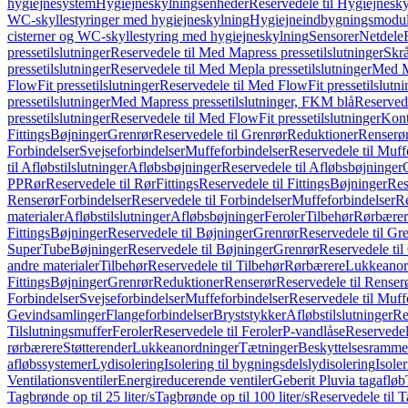
hygiejnesystem
Hygiejneskylningsenheder
Reservedele til Hygiejnesk
WC-skyllestyringer med hygiejneskylning
Hygiejneindbygningsmodul
cisterner og WC-skyllestyring med hygiejneskylning
Sensorer
Netdele
pressetilslutninger
Reservedele til Med Mapress pressetilslutninger
Skrå
pressetilslutninger
Reservedele til Med Mepla pressetilslutninger
Med Ma
FlowFit pressetilslutninger
Reservedele til Med FlowFit pressetilslutni
pressetilslutninger
Med Mapress pressetilslutninger, FKM blå
Reservede
pressetilslutninger
Reservedele til Med FlowFit pressetilslutninger
Kont
Fittings
Bøjninger
Grenrør
Reservedele til Grenrør
Reduktioner
Renserø
Forbindelser
Svejseforbindelser
Muffeforbindelser
Reservedele til Muff
til Afløbstilslutninger
Afløbsbøjninger
Reservedele til Afløbsbøjninger
PP
Rør
Reservedele til Rør
Fittings
Reservedele til Fittings
Bøjninger
Res
Renserør
Forbindelser
Reservedele til Forbindelser
Muffeforbindelser
Re
materialer
Afløbstilslutninger
Afløbsbøjninger
Feroler
Tilbehør
Rørbærer
Fittings
Bøjninger
Reservedele til Bøjninger
Grenrør
Reservedele til Gr
SuperTube
Bøjninger
Reservedele til Bøjninger
Grenrør
Reservedele til
andre materialer
Tilbehør
Reservedele til Tilbehør
Rørbærere
Lukkeanor
Fittings
Bøjninger
Grenrør
Reduktioner
Renserør
Reservedele til Renser
Forbindelser
Svejseforbindelser
Muffeforbindelser
Reservedele til Muff
Gevindsamlinger
Flangeforbindelser
Bryststykker
Afløbstilslutninger
Re
Tilslutningsmuffer
Feroler
Reservedele til Feroler
P-vandlåse
Reservedel
rørbærere
Støtterender
Lukkeanordninger
Tætninger
Beskyttelsesramme
afløbssystemer
Lydisolering
Isolering til bygningsdelslydisolering
Isole
Ventilationsventiler
Energireducerende ventiler
Geberit Pluvia tagafløb
Tagbrønde op til 25 liter/s
Tagbrønde op til 100 liter/s
Reservedele til T