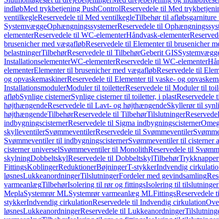
indløb
Med trykbetjening PushControl
Reservedele til Med trykbetjen
ventilkegle
Reservedele til Med ventilkegle
Tilbehør til afløbsgarniture 
Systemvægge
Ophængningssystemer
Reservedele til Ophængningssys
elementer
Reservedele til WC-elementer
Håndvask-elementer
Reserved
brusenicher med vægafløb
Reservedele til Elementer til brusenicher 
belastninger
Tilbehør
Reservedele til Tilbehør
Geberit GIS
Systemvægg
Installationselementer
WC-elementer
Reservedele til WC-elementer
Hån
elementer
Elementer til brusenicher med vægafløb
Reservedele til Ele
og opvaskemaskiner
Reservedele til Elementer til vaske- og opvaskem
Installationsmoduler
Moduler til toiletter
Reservedele til Moduler til toil
afløb
Synlige cisterner
Synlige cisterner til toiletter, i plast
Reservedele til
højthængende
Reservedele til Lavt- og højthængende
Skyllerør til synl
højthængende
Tilbehør
Reservedele til Tilbehør
Tilslutninger
Reservedele
indbygningscisterner
Reservedele til Sigma indbygningscisterner
Omega
skylleventiler
Svømmeventiler
Reservedele til Svømmeventiler
Svømmeve
Svømmeventiler til indbygningscisterner
Svømmeventiler til cisterner 
cisterner universel
Svømmeventiler til Monolith
Reservedele til Svømme
skylning
Dobbeltskyl
Reservedele til Dobbeltskyl
Tilbehør
Trykknapper
Fittings
Koblinger
Reduktioner
Bøjninger
T-stykker
Indvendig cirkulati
løsnes
Lukkeanordninger
Tilslutninger
Fordeler med gevindsamling
Res
varmeanlæg
Tilbehør
Isolering til rør og fittings
Isolering til tilslutninger
Mepla
Systemrør ML
Systemrør varmeanlæg ML
Fittings
Reservedele ti
stykker
Indvendig cirkulation
Reservedele til Indvendig cirkulation
Over
løsnes
Lukkeanordninger
Reservedele til Lukkeanordninger
Tilslutning