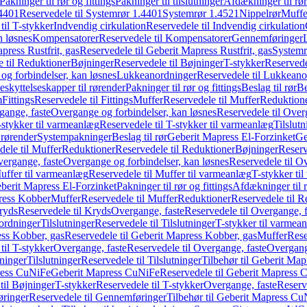
Pakninger til rør og fittings
Pakninger til tilslutninger
Afdækninger til rør
4401
Reservedele til Systemrør 1.4401
Systemrør 1.4521
Nippelrør
Muffe
til T-stykker
Indvendig cirkulation
Reservedele til Indvendig cirkulation
n løsnes
Kompensatorer
Reservedele til Kompensatorer
Gennemføringer
press Rustfrit, gas
Reservedele til Geberit Mapress Rustfrit, gas
Systemr
 til Reduktioner
Bøjninger
Reservedele til Bøjninger
T-stykker
Reservede
og forbindelser, kan løsnes
Lukkeanordninger
Reservedele til Lukkeano
eskyttelseskapper til rørender
Pakninger til rør og fittings
Beslag til rør
Be
m
Fittings
Reservedele til Fittings
Muffer
Reservedele til Muffer
Reduktion
gange, faste
Overgange og forbindelser, kan løsnes
Reservedele til Over
-stykker til varmeanlæg
Reservedele til T-stykker til varmeanlæg
Tilslut
 rørender
Systempakninger
Beslag til rør
Geberit Mapress El-Forzinket
Ge
dele til Muffer
Reduktioner
Reservedele til Reduktioner
Bøjninger
Reserv
vergange, faste
Overgange og forbindelser, kan løsnes
Reservedele til O
uffer til varmeanlæg
Reservedele til Muffer til varmeanlæg
T-stykker ti
eberit Mapress El-Forzinket
Pakninger til rør og fittings
Afdækninger til 
press Kobber
Muffer
Reservedele til Muffer
Reduktioner
Reservedele til R
ryds
Reservedele til Kryds
Overgange, faste
Reservedele til Overgange, f
ordninger
Tilslutninger
Reservedele til Tilslutninger
T-stykker til varmea
ss Kobber, gas
Reservedele til Geberit Mapress Kobber, gas
Muffer
Rese
til T-stykker
Overgange, faste
Reservedele til Overgange, faste
Overgange
ninger
Tilslutninger
Reservedele til Tilslutninger
Tilbehør til Geberit Ma
ress CuNiFe
Geberit Mapress CuNiFe
Reservedele til Geberit Mapress
til Bøjninger
T-stykker
Reservedele til T-stykker
Overgange, faste
Reserv
ringer
Reservedele til Gennemføringer
Tilbehør til Geberit Mapress C