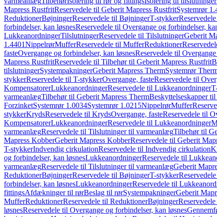
varmeanlæg
Tilbehør
Isolering til rør og fittings
Isolering til tilslutninger
Mapress Rustfrit
Reservedele til Geberit Mapress Rustfrit
Systemrør 1.
Reduktioner
Bøjninger
Reservedele til Bøjninger
T-stykker
Reservedele 
forbindelser, kan løsnes
Reservedele til Overgange og forbindelser, ka
Lukkeanordninger
Tilslutninger
Reservedele til Tilslutninger
Geberit Ma
1.4401
Nippelrør
Muffer
Reservedele til Muffer
Reduktioner
Reservedele
faste
Overgange og forbindelser, kan løsnes
Reservedele til Overgange 
Mapress Rustfrit
Reservedele til Tilbehør til Geberit Mapress Rustfrit
B
tilslutninger
Systempakninger
Geberit Mapress Therm
Systemrør Ther
stykker
Reservedele til T-stykker
Overgange, faste
Reservedele til Over
Kompensatorer
Lukkeanordninger
Reservedele til Lukkeanordninger
T
varmeanlæg
Tilbehør til Geberit Mapress Therm
Beskyttelseskapper til
Forzinket
Systemrør 1.0034
Systemrør 1.0215
Nippelrør
Muffer
Reserve
stykker
Kryds
Reservedele til Kryds
Overgange, faste
Reservedele til O
Kompensatorer
Lukkeanordninger
Reservedele til Lukkeanordninger
M
varmeanlæg
Reservedele til Tilslutninger til varmeanlæg
Tilbehør til G
Mapress Kobber
Geberit Mapress Kobber
Reservedele til Geberit Ma
T-stykker
Indvendig cirkulation
Reservedele til Indvendig cirkulation
K
og forbindelser, kan løsnes
Lukkeanordninger
Reservedele til Lukkean
varmeanlæg
Reservedele til Tilslutninger til varmeanlæg
Geberit Mapre
Reduktioner
Bøjninger
Reservedele til Bøjninger
T-stykker
Reservedele 
forbindelser, kan løsnes
Lukkeanordninger
Reservedele til Lukkeanord
fittings
Afdækninger til rør
Beslag til rør
Systempakninger
Geberit Map
Muffer
Reduktioner
Reservedele til Reduktioner
Bøjninger
Reservedele 
løsnes
Reservedele til Overgange og forbindelser, kan løsnes
Gennemfø