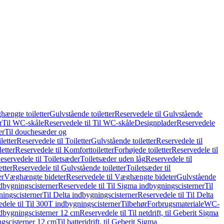
hængte toiletter
Gulvstående toiletter
Reservedele til Gulvstående
r
Til WC-skåle
Reservedele til Til WC-skåle
Designplader
Reservedele
er
Til douchesæder og
letter
Reservedele til Toiletter
Gulvstående toiletter
Reservedele til
etter
Reservedele til Komforttoiletter
Forhøjede toiletter
Reservedele til
eservedele til Toiletsæder
Toiletsæder uden låg
Reservedele til
etter
Reservedele til Gulvstående toiletter
Toiletsæder til
er
Væghængte bideter
Reservedele til Væghængte bideter
Gulvstående
dbygningscisterner
Reservedele til Til Sigma indbygningscisterner
Til
ningscisterner
Til Delta indbygningscisterner
Reservedele til Til Delta
dele til Til 300T indbygningscisterner
Tilbehør
Forbrugsmateriale
WC-
indbygningscisterner 12 cm
Reservedele til Til netdrift, til Geberit Sigma
ingscisterner 12 cm
Til batteridrift, til Geberit Sigma