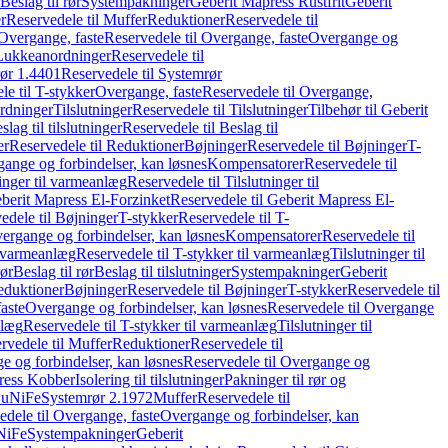
Beslag til rør
Systempakninger
Geberit Mapress Rustfrit
Geberit
r
Reservedele til Muffer
Reduktioner
Reservedele til
Overgange, faste
Reservedele til Overgange, faste
Overgange og
Lukkeanordninger
Reservedele til
ør 1.4401
Reservedele til Systemrør
le til T-stykker
Overgange, faste
Reservedele til Overgange,
rdninger
Tilslutninger
Reservedele til Tilslutninger
Tilbehør til Geberit
slag til tilslutninger
Reservedele til Beslag til
er
Reservedele til Reduktioner
Bøjninger
Reservedele til Bøjninger
T-
gange og forbindelser, kan løsnes
Kompensatorer
Reservedele til
ninger til varmeanlæg
Reservedele til Tilslutninger til
berit Mapress El-Forzinket
Reservedele til Geberit Mapress El-
edele til Bøjninger
T-stykker
Reservedele til T-
vergange og forbindelser, kan løsnes
Kompensatorer
Reservedele til
l varmeanlæg
Reservedele til T-stykker til varmeanlæg
Tilslutninger til
rør
Beslag til rør
Beslag til tilslutninger
Systempakninger
Geberit
eduktioner
Bøjninger
Reservedele til Bøjninger
T-stykker
Reservedele til
aste
Overgange og forbindelser, kan løsnes
Reservedele til Overgange
nlæg
Reservedele til T-stykker til varmeanlæg
Tilslutninger til
rvedele til Muffer
Reduktioner
Reservedele til
 og forbindelser, kan løsnes
Reservedele til Overgange og
press Kobber
Isolering til tilslutninger
Pakninger til rør og
 CuNiFe
Systemrør 2.1972
Muffer
Reservedele til
edele til Overgange, faste
Overgange og forbindelser, kan
uNiFe
Systempakninger
Geberit