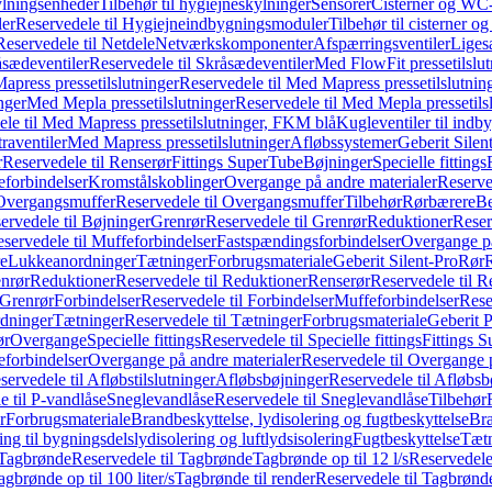
ylningsenheder
Tilbehør til hygiejneskylninger
Sensorer
Cisterner og WC-
er
Reservedele til Hygiejneindbygningsmoduler
Tilbehør til cisterner 
Reservedele til Netdele
Netværkskomponenter
Afspærringsventiler
Liges
sædeventiler
Reservedele til Skråsædeventiler
Med FlowFit pressetilslut
press pressetilslutninger
Reservedele til Med Mapress pressetilslutnin
nger
Med Mepla pressetilslutninger
Reservedele til Med Mepla pressetils
le til Med Mapress pressetilslutninger, FKM blå
Kugleventiler til indb
raventiler
Med Mapress pressetilslutninger
Afløbssystemer
Geberit Silen
r
Reservedele til Renserør
Fittings SuperTube
Bøjninger
Specielle fittings
eforbindelser
Kromstålskoblinger
Overgange på andre materialer
Reserve
Overgangsmuffer
Reservedele til Overgangsmuffer
Tilbehør
Rørbærere
Be
ervedele til Bøjninger
Grenrør
Reservedele til Grenrør
Reduktioner
Reser
servedele til Muffeforbindelser
Fastspændingsforbindelser
Overgange p
e
Lukkeanordninger
Tætninger
Forbrugsmateriale
Geberit Silent-Pro
Rør
R
enrør
Reduktioner
Reservedele til Reduktioner
Renserør
Reservedele til R
 Grenrør
Forbindelser
Reservedele til Forbindelser
Muffeforbindelser
Rese
dninger
Tætninger
Reservedele til Tætninger
Forbrugsmateriale
Geberit 
ør
Overgange
Specielle fittings
Reservedele til Specielle fittings
Fittings 
eforbindelser
Overgange på andre materialer
Reservedele til Overgange 
servedele til Afløbstilslutninger
Afløbsbøjninger
Reservedele til Afløbsb
e til P-vandlåse
Sneglevandlåse
Reservedele til Sneglevandlåse
Tilbehør
r
Forbrugsmateriale
Brandbeskyttelse, lydisolering og fugtbeskyttelse
Bra
ring til bygningsdelslydisolering og luftlydsisolering
Fugtbeskyttelse
Tætn
Tagbrønde
Reservedele til Tagbrønde
Tagbrønde op til 12 l/s
Reservedele 
agbrønde op til 100 liter/s
Tagbrønde til render
Reservedele til Tagbrønde