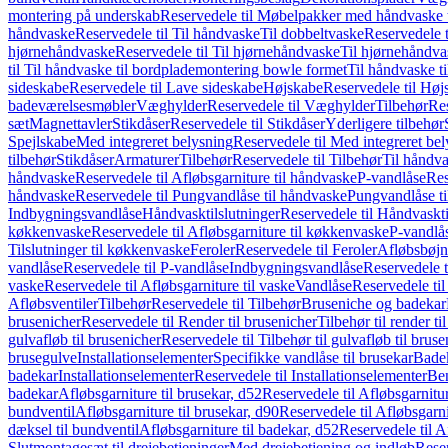
montering på underskab
Reservedele til Møbelpakker med håndvaske t
håndvaske
Reservedele til Til håndvaske
Til dobbeltvaske
Reservedele t
hjørnehåndvaske
Reservedele til Til hjørnehåndvaske
Til hjørnehåndva
til Til håndvaske til bordplademontering bowle formet
Til håndvaske t
sideskabe
Reservedele til Lave sideskabe
Højskabe
Reservedele til Høj
badeværelsesmøbler
Væghylder
Reservedele til Væghylder
Tilbehør
Res
sæt
Magnettavler
Stikdåser
Reservedele til Stikdåser
Yderligere tilbehør
Spejlskabe
Med integreret belysning
Reservedele til Med integreret be
tilbehør
Stikdåser
Armaturer
Tilbehør
Reservedele til Tilbehør
Til håndv
håndvaske
Reservedele til Afløbsgarniture til håndvaske
P-vandlåse
Res
håndvaske
Reservedele til Pungvandlåse til håndvaske
Pungvandlåse t
Indbygningsvandlåse
Håndvasktilslutninger
Reservedele til Håndvaskti
køkkenvaske
Reservedele til Afløbsgarniture til køkkenvaske
P-vandlå
Tilslutninger til køkkenvaske
Feroler
Reservedele til Feroler
Afløbsbøjn
vandlåse
Reservedele til P-vandlåse
Indbygningsvandlåse
Reservedele 
vaske
Reservedele til Afløbsgarniture til vaske
Vandlåse
Reservedele ti
Afløbsventiler
Tilbehør
Reservedele til Tilbehør
Bruseniche og badekar
brusenicher
Reservedele til Render til brusenicher
Tilbehør til render ti
gulvafløb til brusenicher
Reservedele til Tilbehør til gulvafløb til brus
brusegulve
Installationselementer
Specifikke vandlåse til brusekar
Bade
badekar
Installationselementer
Reservedele til Installationselementer
Ben
badekar
Afløbsgarniture til brusekar, d52
Reservedele til Afløbsgarnitur
bundventil
Afløbsgarniture til brusekar, d90
Reservedele til Afløbsgarni
dæksel til bundventil
Afløbsgarniture til badekar, d52
Reservedele til A
Slutmontagesæt til drejebetjeninger
Med drejebetjening og indløb
Reser