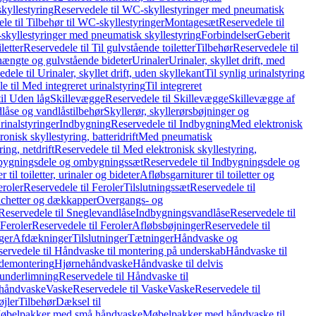
kyllestyring
Reservedele til WC-skyllestyringer med pneumatisk
le til Tilbehør til WC-skyllestyringer
Montagesæt
Reservedele til
skyllestyringer med pneumatisk skyllestyring
Forbindelser
Geberit
letter
Reservedele til Til gulvstående toiletter
Tilbehør
Reservedele til
hængte og gulvstående bideter
Urinaler
Urinaler, skyllet drift, med
dele til Urinaler, skyllet drift, uden skyllekant
Til synlig urinalstyring
e til Med integreret urinalstyring
Til integreret
il Uden låg
Skillevægge
Reservedele til Skillevægge
Skillevægge af
låse og vandlåstilbehør
Skyllerør, skyllerørsbøjninger og
rinalstyringer
Indbygning
Reservedele til Indbygning
Med elektronisk
onisk skyllestyring, batteridrift
Med pneumatisk
ing, netdrift
Reservedele til Med elektronisk skyllestyring,
bygningsdele og ombygningssæt
Reservedele til Indbygningsdele og
 til toiletter, urinaler og bideter
Afløbsgarniturer til toiletter og
eroler
Reservedele til Feroler
Tilslutningssæt
Reservedele til
hetter og dækkapper
Overgangs- og
Reservedele til Sneglevandlåse
Indbygningsvandlåse
Reservedele til
Feroler
Reservedele til Feroler
Afløbsbøjninger
Reservedele til
ger
Afdækninger
Tilslutninger
Tætninger
Håndvaske og
ervedele til Håndvaske til montering på underskab
Håndvaske til
ademontering
Hjørnehåndvaske
Håndvaske til delvis
 underlimning
Reservedele til Håndvaske til
 håndvaske
Vaske
Reservedele til Vaske
Vaske
Reservedele til
øjler
Tilbehør
Dæksel til
 Møbelpakker med små håndvaske
Møbelpakker med håndvaske til