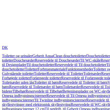
DK
Toiletter og urinaler
Geberit AquaClean douchetoiletter
Douchetoiletter
toiletter
Douchesæder
Reservedele til Douchesæder
Til WC-skåle
Reser
til Designplader
Til douchetoiletter
Reservedele til Til douchetoiletter
Ti
douchetoiletter
Toiletter
Forbrugsmateriale
Funktionsenheder
Toiletter o
Gulvstående toiletter
Toiletter
Reservedele til Toiletter
Toiletsæder
Reser
Forhøjede toiletter
Forlængede toiletter
Reservedele til Forlængede toile
Toiletsæder uden låg
Toiletter til børn
Reservedele til Toiletter til børn
V
børn
Reservedele til Toiletsæder til børn
Toiletsæder
Reservedele til To
bideter
Tilbehør
Reservedele til Tilbehør
Betjeningsplader og WC-skylle
Omega indbygningscisterner
Reservedele til Til Omega indbygningsci
indbygningscisterner
Til Twinline indbygningscisterner
Reservedele til
skyllestyringer med elektronisk skyllestyring
Reservedele til WC-skylle
indbygningscisterner 12 cm
Til netdrift, til Geberit Omega indbygning