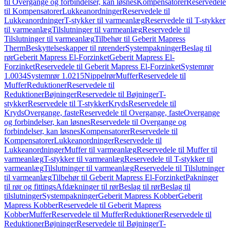
til Overgange og forbindelser, kan løsnes
Kompensatorer
Reservedele
til Kompensatorer
Lukkeanordninger
Reservedele til
Lukkeanordninger
T-stykker til varmeanlæg
Reservedele til T-stykker
til varmeanlæg
Tilslutninger til varmeanlæg
Reservedele til
Tilslutninger til varmeanlæg
Tilbehør til Geberit Mapress
Therm
Beskyttelseskapper til rørender
Systempakninger
Beslag til
rør
Geberit Mapress El-Forzinket
Geberit Mapress El-
Forzinket
Reservedele til Geberit Mapress El-Forzinket
Systemrør
1.0034
Systemrør 1.0215
Nippelrør
Muffer
Reservedele til
Muffer
Reduktioner
Reservedele til
Reduktioner
Bøjninger
Reservedele til Bøjninger
T-
stykker
Reservedele til T-stykker
Kryds
Reservedele til
Kryds
Overgange, faste
Reservedele til Overgange, faste
Overgange
og forbindelser, kan løsnes
Reservedele til Overgange og
forbindelser, kan løsnes
Kompensatorer
Reservedele til
Kompensatorer
Lukkeanordninger
Reservedele til
Lukkeanordninger
Muffer til varmeanlæg
Reservedele til Muffer til
varmeanlæg
T-stykker til varmeanlæg
Reservedele til T-stykker til
varmeanlæg
Tilslutninger til varmeanlæg
Reservedele til Tilslutninger
til varmeanlæg
Tilbehør til Geberit Mapress El-Forzinket
Pakninger
til rør og fittings
Afdækninger til rør
Beslag til rør
Beslag til
tilslutninger
Systempakninger
Geberit Mapress Kobber
Geberit
Mapress Kobber
Reservedele til Geberit Mapress
Kobber
Muffer
Reservedele til Muffer
Reduktioner
Reservedele til
Reduktioner
Bøjninger
Reservedele til Bøjninger
T-