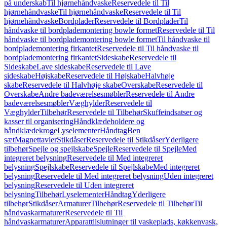
på underskab
Til hjørnehåndvaske
Reservedele til Til
hjørnehåndvaske
Til hjørnehåndvaske
Reservedele til Til
hjørnehåndvaske
Bordplader
Reservedele til Bordplader
Til
håndvaske til bordplademontering bowle formet
Reservedele til Til
håndvaske til bordplademontering bowle formet
Til håndvaske til
bordplademontering firkantet
Reservedele til Til håndvaske til
bordplademontering firkantet
Sideskabe
Reservedele til
Sideskabe
Lave sideskabe
Reservedele til Lave
sideskabe
Højskabe
Reservedele til Højskabe
Halvhøje
skabe
Reservedele til Halvhøje skabe
Overskabe
Reservedele til
Overskabe
Andre badeværelsesmøbler
Reservedele til Andre
badeværelsesmøbler
Væghylder
Reservedele til
Væghylder
Tilbehør
Reservedele til Tilbehør
Skuffeindsatser og
kasser til organisering
Håndklædeholdere og
håndklædekroge
Lyselementer
Håndtag
Ben
sæt
Magnettavler
Stikdåser
Reservedele til Stikdåser
Yderligere
tilbehør
Spejle og spejlskabe
Spejle
Reservedele til Spejle
Med
integreret belysning
Reservedele til Med integreret
belysning
Spejlskabe
Reservedele til Spejlskabe
Med integreret
belysning
Reservedele til Med integreret belysning
Uden integreret
belysning
Reservedele til Uden integreret
belysning
Tilbehør
Lyselementer
Håndtag
Yderligere
tilbehør
Stikdåser
Armaturer
Tilbehør
Reservedele til Tilbehør
Til
håndvaskarmaturer
Reservedele til Til
håndvaskarmaturer
Apparattilslutninger til vaskeplads, køkkenvask,