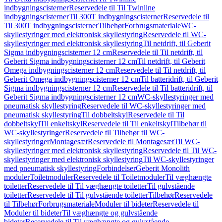
indbygningscisterner
Reservedele til Til Twinline
indbygningscisterner
Til 300T indbygningscisterner
Reservedele til
Til 300T indbygningscisterner
Tilbehør
Forbrugsmateriale
WC-
skyllestyringer med elektronisk skyllestyring
Reservedele til WC-
skyllestyringer med elektronisk skyllestyring
Til netdrift, til Geberit
Sigma indbygningscisterner 12 cm
Reservedele til Til netdrift, til
Geberit Sigma indbygningscisterner 12 cm
Til netdrift, til Geberit
Omega indbygningscisterner 12 cm
Reservedele til Til netdrift, til
Geberit Omega indbygningscisterner 12 cm
Til batteridrift, til Geberit
Sigma indbygningscisterner 12 cm
Reservedele til Til batteridrift, til
Geberit Sigma indbygningscisterner 12 cm
WC-skyllestyringer med
pneumatisk skyllestyring
Reservedele til WC-skyllestyringer med
pneumatisk skyllestyring
Til dobbeltskyl
Reservedele til Til
dobbeltskyl
Til enkeltskyl
Reservedele til Til enkeltskyl
Tilbehør til
WC-skyllestyringer
Reservedele til Tilbehør til WC-
skyllestyringer
Montagesæt
Reservedele til Montagesæt
Til WC-
skyllestyringer med elektronisk skyllestyring
Reservedele til Til WC-
skyllestyringer med elektronisk skyllestyring
Til WC-skyllestyringer
med pneumatisk skyllestyring
Forbindelser
Geberit Monolith
moduler
Toiletmoduler
Reservedele til Toiletmoduler
Til væghængte
toiletter
Reservedele til Til væghængte toiletter
Til gulvstående
toiletter
Reservedele til Til gulvstående toiletter
Tilbehør
Reservedele
til Tilbehør
Forbrugsmateriale
Moduler til bideter
Reservedele til
Moduler til bideter
Til væghængte og gulvstående
bideter
Reservedele til Til væghængte og gulvstående