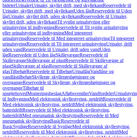
bideter
Urinaler
Urinaler, skyllet drift, med skyllekant
Reservedele til
Urinaler, skyllet drift, med skyllekant
Uden låg
Reservedele til Uden
låg
Urinaler, skyllet drift, uden skyllekant
Reservedele til Urinaler,
skyllet drift, uden skyllekant
Til synlig urinalstyring eller
urinalstyring til indbygning
Reservedele til Til synlig urinalstyring
eller urinalstyring til indbygning
Med integreret
urinalstyring
Reservedele til Med integreret urinalstyring
Til integreret
urinalstyring
Reservedele til Til integreret urinalstyring
Urinaler, drift
uden vand
Reservedele til Urinaler, drift uden vand
Uden
låg
Reservedele til Uden låg
Skillevægge
Reservedele til
Skillevægge
Skillevægge af plast
Reservedele til Skillevægge af
plast
Skillevægge af glas
Reservedele til Skillevægge af
glas
Tilbehør
Reservedele til Tilbehør
Urinallåg
Vandlåse og
vandlåstilbehør
Skyllerør, skyllerørsbøjninger og
overgange
Reservedele til Skyllerør, skyllerørsbøjninger og
overgange
Tilbehør til
sprøjtehoved
Monteringsbeslag
Afløbsventiler
Vandfordeler
Urinalstyri
til Indbygning
Med elektronisk skyllestyring, netdrift
Reservedele til
Med elektronisk skyllestyring, netdrift
Med elektronisk skyllestyring,
batteridrift
Reservedele til Med elektronisk skyllestyring,
batteridrift
Med pneumatisk skyllestyring
Reservedele til Med
pneumatisk skyllestyring
Basic
Reservedele til
Basic
Synlige
Reservedele til Synlige
Med elektronisk skyllestyring,
netdrift
Reservedele til Med elektronisk skyllestyring, netdrift
Med