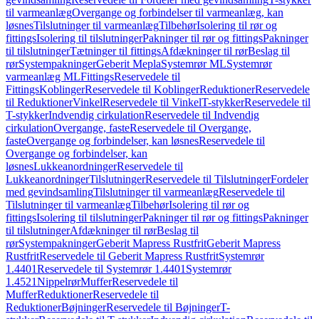
til varmeanlæg
Overgange og forbindelser til varmeanlæg, kan
løsnes
Tilslutninger til varmeanlæg
Tilbehør
Isolering til rør og
fittings
Isolering til tilslutninger
Pakninger til rør og fittings
Pakninger
til tilslutninger
Tætninger til fittings
Afdækninger til rør
Beslag til
rør
Systempakninger
Geberit Mepla
Systemrør ML
Systemrør
varmeanlæg ML
Fittings
Reservedele til
Fittings
Koblinger
Reservedele til Koblinger
Reduktioner
Reservedele
til Reduktioner
Vinkel
Reservedele til Vinkel
T-stykker
Reservedele til
T-stykker
Indvendig cirkulation
Reservedele til Indvendig
cirkulation
Overgange, faste
Reservedele til Overgange,
faste
Overgange og forbindelser, kan løsnes
Reservedele til
Overgange og forbindelser, kan
løsnes
Lukkeanordninger
Reservedele til
Lukkeanordninger
Tilslutninger
Reservedele til Tilslutninger
Fordeler
med gevindsamling
Tilslutninger til varmeanlæg
Reservedele til
Tilslutninger til varmeanlæg
Tilbehør
Isolering til rør og
fittings
Isolering til tilslutninger
Pakninger til rør og fittings
Pakninger
til tilslutninger
Afdækninger til rør
Beslag til
rør
Systempakninger
Geberit Mapress Rustfrit
Geberit Mapress
Rustfrit
Reservedele til Geberit Mapress Rustfrit
Systemrør
1.4401
Reservedele til Systemrør 1.4401
Systemrør
1.4521
Nippelrør
Muffer
Reservedele til
Muffer
Reduktioner
Reservedele til
Reduktioner
Bøjninger
Reservedele til Bøjninger
T-