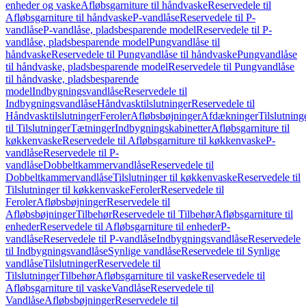
enheder og vaske
Afløbsgarniture til håndvaske
Reservedele til
Afløbsgarniture til håndvaske
P-vandlåse
Reservedele til P-
vandlåse
P-vandlåse, pladsbesparende model
Reservedele til P-
vandlåse, pladsbesparende model
Pungvandlåse til
håndvaske
Reservedele til Pungvandlåse til håndvaske
Pungvandlåse
til håndvaske, pladsbesparende model
Reservedele til Pungvandlåse
til håndvaske, pladsbesparende
model
Indbygningsvandlåse
Reservedele til
Indbygningsvandlåse
Håndvasktilslutninger
Reservedele til
Håndvasktilslutninger
Feroler
Afløbsbøjninger
Afdækninger
Tilslutning
til Tilslutninger
Tætninger
Indbygningskabinetter
Afløbsgarniture til
køkkenvaske
Reservedele til Afløbsgarniture til køkkenvaske
P-
vandlåse
Reservedele til P-
vandlåse
Dobbeltkammervandlåse
Reservedele til
Dobbeltkammervandlåse
Tilslutninger til køkkenvaske
Reservedele til
Tilslutninger til køkkenvaske
Feroler
Reservedele til
Feroler
Afløbsbøjninger
Reservedele til
Afløbsbøjninger
Tilbehør
Reservedele til Tilbehør
Afløbsgarniture til
enheder
Reservedele til Afløbsgarniture til enheder
P-
vandlåse
Reservedele til P-vandlåse
Indbygningsvandlåse
Reservedele
til Indbygningsvandlåse
Synlige vandlåse
Reservedele til Synlige
vandlåse
Tilslutninger
Reservedele til
Tilslutninger
Tilbehør
Afløbsgarniture til vaske
Reservedele til
Afløbsgarniture til vaske
Vandlåse
Reservedele til
Vandlåse
Afløbsbøjninger
Reservedele til