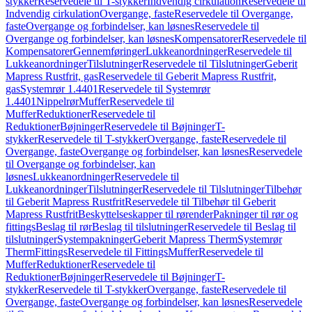
stykker
Reservedele til T-stykker
Indvendig cirkulation
Reservedele til
Indvendig cirkulation
Overgange, faste
Reservedele til Overgange,
faste
Overgange og forbindelser, kan løsnes
Reservedele til
Overgange og forbindelser, kan løsnes
Kompensatorer
Reservedele til
Kompensatorer
Gennemføringer
Lukkeanordninger
Reservedele til
Lukkeanordninger
Tilslutninger
Reservedele til Tilslutninger
Geberit
Mapress Rustfrit, gas
Reservedele til Geberit Mapress Rustfrit,
gas
Systemrør 1.4401
Reservedele til Systemrør
1.4401
Nippelrør
Muffer
Reservedele til
Muffer
Reduktioner
Reservedele til
Reduktioner
Bøjninger
Reservedele til Bøjninger
T-
stykker
Reservedele til T-stykker
Overgange, faste
Reservedele til
Overgange, faste
Overgange og forbindelser, kan løsnes
Reservedele
til Overgange og forbindelser, kan
løsnes
Lukkeanordninger
Reservedele til
Lukkeanordninger
Tilslutninger
Reservedele til Tilslutninger
Tilbehør
til Geberit Mapress Rustfrit
Reservedele til Tilbehør til Geberit
Mapress Rustfrit
Beskyttelseskapper til rørender
Pakninger til rør og
fittings
Beslag til rør
Beslag til tilslutninger
Reservedele til Beslag til
tilslutninger
Systempakninger
Geberit Mapress Therm
Systemrør
Therm
Fittings
Reservedele til Fittings
Muffer
Reservedele til
Muffer
Reduktioner
Reservedele til
Reduktioner
Bøjninger
Reservedele til Bøjninger
T-
stykker
Reservedele til T-stykker
Overgange, faste
Reservedele til
Overgange, faste
Overgange og forbindelser, kan løsnes
Reservedele