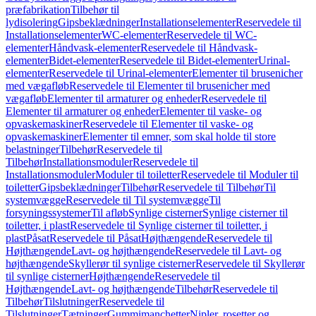
præfabrikation
Tilbehør til
lydisolering
Gipsbeklædninger
Installationselementer
Reservedele til
Installationselementer
WC-elementer
Reservedele til WC-
elementer
Håndvask-elementer
Reservedele til Håndvask-
elementer
Bidet-elementer
Reservedele til Bidet-elementer
Urinal-
elementer
Reservedele til Urinal-elementer
Elementer til brusenicher
med vægafløb
Reservedele til Elementer til brusenicher med
vægafløb
Elementer til armaturer og enheder
Reservedele til
Elementer til armaturer og enheder
Elementer til vaske- og
opvaskemaskiner
Reservedele til Elementer til vaske- og
opvaskemaskiner
Elementer til emner, som skal holde til store
belastninger
Tilbehør
Reservedele til
Tilbehør
Installationsmoduler
Reservedele til
Installationsmoduler
Moduler til toiletter
Reservedele til Moduler til
toiletter
Gipsbeklædninger
Tilbehør
Reservedele til Tilbehør
Til
systemvægge
Reservedele til Til systemvægge
Til
forsyningssystemer
Til afløb
Synlige cisterner
Synlige cisterner til
toiletter, i plast
Reservedele til Synlige cisterner til toiletter, i
plast
Påsat
Reservedele til Påsat
Højthængende
Reservedele til
Højthængende
Lavt- og højthængende
Reservedele til Lavt- og
højthængende
Skyllerør til synlige cisterner
Reservedele til Skyllerør
til synlige cisterner
Højthængende
Reservedele til
Højthængende
Lavt- og højthængende
Tilbehør
Reservedele til
Tilbehør
Tilslutninger
Reservedele til
Tilslutninger
Tætninger
Gummimanchetter
Nipler, rosetter og