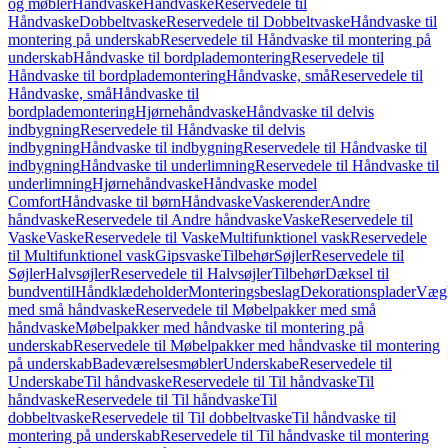
og møbler
Håndvaske
Håndvaske
Reservedele til
Håndvaske
Dobbeltvaske
Reservedele til Dobbeltvaske
Håndvaske til
montering på underskab
Reservedele til Håndvaske til montering på
underskab
Håndvaske til bordplademontering
Reservedele til
Håndvaske til bordplademontering
Håndvaske, små
Reservedele til
Håndvaske, små
Håndvaske til
bordplademontering
Hjørnehåndvaske
Håndvaske til delvis
indbygning
Reservedele til Håndvaske til delvis
indbygning
Håndvaske til indbygning
Reservedele til Håndvaske til
indbygning
Håndvaske til underlimning
Reservedele til Håndvaske til
underlimning
Hjørnehåndvaske
Håndvaske model
Comfort
Håndvaske til børn
Håndvaske
Vaskerender
Andre
håndvaske
Reservedele til Andre håndvaske
Vaske
Reservedele til
Vaske
Vaske
Reservedele til Vaske
Multifunktionel vask
Reservedele
til Multifunktionel vask
Gipsvaske
Tilbehør
Søjler
Reservedele til
Søjler
Halvsøjler
Reservedele til Halvsøjler
Tilbehør
Dæksel til
bundventil
Håndklædeholder
Monteringsbeslag
Dekorationsplader
Vægh
med små håndvaske
Reservedele til Møbelpakker med små
håndvaske
Møbelpakker med håndvaske til montering på
underskab
Reservedele til Møbelpakker med håndvaske til montering
på underskab
Badeværelsesmøbler
Underskabe
Reservedele til
Underskabe
Til håndvaske
Reservedele til Til håndvaske
Til
håndvaske
Reservedele til Til håndvaske
Til
dobbeltvaske
Reservedele til Til dobbeltvaske
Til håndvaske til
montering på underskab
Reservedele til Til håndvaske til montering