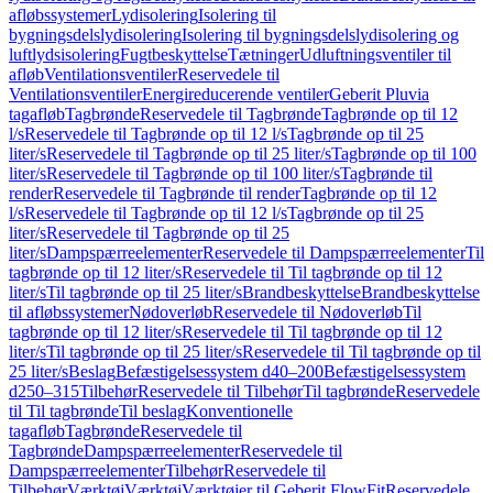
afløbssystemer
Lydisolering
Isolering til
bygningsdelslydisolering
Isolering til bygningsdelslydisolering og
luftlydsisolering
Fugtbeskyttelse
Tætninger
Udluftningsventiler til
afløb
Ventilationsventiler
Reservedele til
Ventilationsventiler
Energireducerende ventiler
Geberit Pluvia
tagafløb
Tagbrønde
Reservedele til Tagbrønde
Tagbrønde op til 12
l/s
Reservedele til Tagbrønde op til 12 l/s
Tagbrønde op til 25
liter/s
Reservedele til Tagbrønde op til 25 liter/s
Tagbrønde op til 100
liter/s
Reservedele til Tagbrønde op til 100 liter/s
Tagbrønde til
render
Reservedele til Tagbrønde til render
Tagbrønde op til 12
l/s
Reservedele til Tagbrønde op til 12 l/s
Tagbrønde op til 25
liter/s
Reservedele til Tagbrønde op til 25
liter/s
Dampspærreelementer
Reservedele til Dampspærreelementer
Til
tagbrønde op til 12 liter/s
Reservedele til Til tagbrønde op til 12
liter/s
Til tagbrønde op til 25 liter/s
Brandbeskyttelse
Brandbeskyttelse
til afløbssystemer
Nødoverløb
Reservedele til Nødoverløb
Til
tagbrønde op til 12 liter/s
Reservedele til Til tagbrønde op til 12
liter/s
Til tagbrønde op til 25 liter/s
Reservedele til Til tagbrønde op til
25 liter/s
Beslag
Befæstigelsessystem d40–200
Befæstigelsessystem
d250–315
Tilbehør
Reservedele til Tilbehør
Til tagbrønde
Reservedele
til Til tagbrønde
Til beslag
Konventionelle
tagafløb
Tagbrønde
Reservedele til
Tagbrønde
Dampspærreelementer
Reservedele til
Dampspærreelementer
Tilbehør
Reservedele til
Tilbehør
Værktøj
Værktøj
Værktøjer til Geberit FlowFit
Reservedele