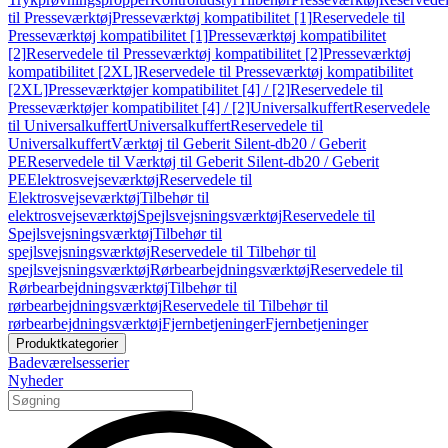
til Presseværktøj
Presseværktøj kompatibilitet [1]
Reservedele til
Presseværktøj kompatibilitet [1]
Presseværktøj kompatibilitet
[2]
Reservedele til Presseværktøj kompatibilitet [2]
Presseværktøj
kompatibilitet [2XL]
Reservedele til Presseværktøj kompatibilitet
[2XL]
Presseværktøjer kompatibilitet [4] / [2]
Reservedele til
Presseværktøjer kompatibilitet [4] / [2]
Universalkuffert
Reservedele
til Universalkuffert
Universalkuffert
Reservedele til
Universalkuffert
Værktøj til Geberit Silent-db20 / Geberit
PE
Reservedele til Værktøj til Geberit Silent-db20 / Geberit
PE
Elektrosvejseværktøj
Reservedele til
Elektrosvejseværktøj
Tilbehør til
elektrosvejseværktøj
Spejlsvejsningsværktøj
Reservedele til
Spejlsvejsningsværktøj
Tilbehør til
spejlsvejsningsværktøj
Reservedele til Tilbehør til
spejlsvejsningsværktøj
Rørbearbejdningsværktøj
Reservedele til
Rørbearbejdningsværktøj
Tilbehør til
rørbearbejdningsværktøj
Reservedele til Tilbehør til
rørbearbejdningsværktøj
Fjernbetjeninger
Fjernbetjeninger
Produktkategorier
Badeværelsesserier
Nyheder