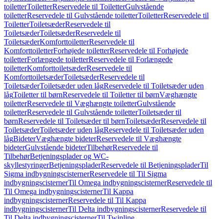
toiletter
Toiletter
Reservedele til Toiletter
Gulvstående
toiletter
Reservedele til Gulvstående toiletter
Toiletter
Reservedele til
Toiletter
Toiletsæder
Reservedele til
Toiletsæder
Toiletsæder
Reservedele til
Toiletsæder
Komforttoiletter
Reservedele til
Komforttoiletter
Forhøjede toiletter
Reservedele til Forhøjede
toiletter
Forlængede toiletter
Reservedele til Forlængede
toiletter
Komforttoiletsæder
Reservedele til
Komforttoiletsæder
Toiletsæder
Reservedele til
Toiletsæder
Toiletsæder uden låg
Reservedele til Toiletsæder uden
låg
Toiletter til børn
Reservedele til Toiletter til børn
Væghængte
toiletter
Reservedele til Væghængte toiletter
Gulvstående
toiletter
Reservedele til Gulvstående toiletter
Toiletsæder til
børn
Reservedele til Toiletsæder til børn
Toiletsæder
Reservedele til
Toiletsæder
Toiletsæder uden låg
Reservedele til Toiletsæder uden
låg
Bideter
Væghængte bideter
Reservedele til Væghængte
bideter
Gulvstående bideter
Tilbehør
Reservedele til
Tilbehør
Betjeningsplader og WC-
skyllestyringer
Betjeningsplader
Reservedele til Betjeningsplader
Til
Sigma indbygningscisterner
Reservedele til Til Sigma
indbygningscisterner
Til Omega indbygningscisterner
Reservedele til
Til Omega indbygningscisterner
Til Kappa
indbygningscisterner
Reservedele til Til Kappa
indbygningscisterner
Til Delta indbygningscisterner
Reservedele til
Til Delta indbygningscisterner
Til Twinline