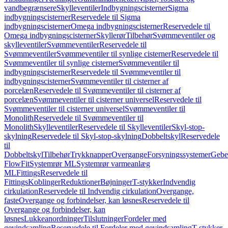
vandbegrænsere
Skylleventiler
Indbygningscisterner
Sigma
indbygningscisterner
Reservedele til Sigma
indbygningscisterner
Omega indbygningscisterner
Reservedele til
Omega indbygningscisterner
Skyllerør
Tilbehør
Svømmeventiler og
skylleventiler
Svømmeventiler
Reservedele til
Svømmeventiler
Svømmeventiler til synlige cisterner
Reservedele til
Svømmeventiler til synlige cisterner
Svømmeventiler til
indbygningscisterner
Reservedele til Svømmeventiler til
indbygningscisterner
Svømmeventiler til cisterner af
porcelæn
Reservedele til Svømmeventiler til cisterner af
porcelæn
Svømmeventiler til cisterner universel
Reservedele til
Svømmeventiler til cisterner universel
Svømmeventiler til
Monolith
Reservedele til Svømmeventiler til
Monolith
Skylleventiler
Reservedele til Skylleventiler
Skyl-stop-
skylning
Reservedele til Skyl-stop-skylning
Dobbeltskyl
Reservedele
til
Dobbeltskyl
Tilbehør
Trykknapper
Overgange
Forsyningssystemer
Geber
FlowFit
Systemrør ML
Systemrør varmeanlæg
ML
Fittings
Reservedele til
Fittings
Koblinger
Reduktioner
Bøjninger
T-stykker
Indvendig
cirkulation
Reservedele til Indvendig cirkulation
Overgange,
faste
Overgange og forbindelser, kan løsnes
Reservedele til
Overgange og forbindelser, kan
løsnes
Lukkeanordninger
Tilslutninger
Fordeler med
gevindsamling
Reservedele til Fordeler med gevindsamling
T-stykker