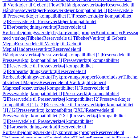
til Værktøjer til Geberit FlowFit
Håndpresseværktøjer
Reservedele til
Håndpresseværktøjer
Presseværktøjer kompatibilitet [1]
Reservedele
til Presseværktøjer kompatibilitet [1]
Presseværktøjer kompatibilitet
[2]
Reservedele til Presseværktøjer kompatibilitet
[2]
Rørbearbejdningsværktøj
Reservedele til
Rørbearbejdningsværktøj
Trykprøvningspropper
Kontroludstyr
Pressea
med værktøj
Tilbehør
Reservedele til Tilbehør
Værktøj til Geberit
Mepla
Reservedele til Værktøj til Geberit
Mepla
Håndpresseværktøj
Reservedele til
Håndpresseværktøj
Presseværktøj kompatibilitet [1]
Reservedele til
Presseværktøj kompatibilitet [1]
Presseværktøj kompatibilitet
[2]
Reservedele til Presseværktøj kompatibilitet
[2]
Rørbearbejdningsværktøj
Reservedele til
Rørbearbejdningsværktøj
Trykprøvningspropper
Kontroludstyr
Tilbehø
til Geberit Mapress
Reservedele til Værktøj til Geberit
Mapress
Presseværktøj kompatibilitet [1]
Reservedele til
Presseværktøj kompatibilitet [1]
Presseværktøj kompatibilitet
[2]
Reservedele til Presseværktøj kompatibilitet [2]
Presseværktøjer
kompatibilitet [1] / [2]
Reservedele til Presseværktøjer kompatibilitet
[1] / [2]
Presseværktøj kompatibilitet [2XL]
Reservedele til
Presseværktøj kompatibilitet [2XL]
Presseværktøj kompatibilitet
[3]
Reservedele til Presseværktøj kompatibilitet
[3]
Rørbearbejdningsværktøj
Reservedele til
Rørbearbejdningsværktøj
Trykprøvningspropper
Reservedele til
Trykprøvningspropper
Kontroludstyr
Tilbehør
Presseværktøj
Reservede