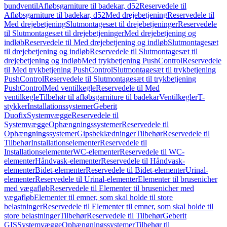
bundventil
Afløbsgarniture til badekar, d52
Reservedele til
Afløbsgarniture til badekar, d52
Med drejebetjening
Reservedele til
Med drejebetjening
Slutmontagesæt til drejebetjeninger
Reservedele
til Slutmontagesæt til drejebetjeninger
Med drejebetjening og
indløb
Reservedele til Med drejebetjening og indløb
Slutmontagesæt
til drejebetjening og indløb
Reservedele til Slutmontagesæt til
drejebetjening og indløb
Med trykbetjening PushControl
Reservedele
til Med trykbetjening PushControl
Slutmontagesæt til trykbetjening
PushControl
Reservedele til Slutmontagesæt til trykbetjening
PushControl
Med ventilkegle
Reservedele til Med
ventilkegle
Tilbehør til afløbsgarniture til badekar
Ventilkegler
T-
stykker
Installationssystemer
Geberit
Duofix
Systemvægge
Reservedele til
Systemvægge
Ophængningssystemer
Reservedele til
Ophængningssystemer
Gipsbeklædninger
Tilbehør
Reservedele til
Tilbehør
Installationselementer
Reservedele til
Installationselementer
WC-elementer
Reservedele til WC-
elementer
Håndvask-elementer
Reservedele til Håndvask-
elementer
Bidet-elementer
Reservedele til Bidet-elementer
Urinal-
elementer
Reservedele til Urinal-elementer
Elementer til brusenicher
med vægafløb
Reservedele til Elementer til brusenicher med
vægafløb
Elementer til emner, som skal holde til store
belastninger
Reservedele til Elementer til emner, som skal holde til
store belastninger
Tilbehør
Reservedele til Tilbehør
Geberit
GIS
Systemvægge
Ophængningssystemer
Tilbehør til