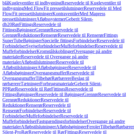
blå
Kugleventiler til indbygning
Reservedele til Kugleventiler til
indbygning
Med FlowFit pressetilslutninger
Reservedele til Med
FlowFit pressetilslutninger
Kontraventiler
Med Mapress
pressetilslutninger
Afløbssystemer
Geberit Silent-
db20
Rør
Fittings
Reservedele til
Fittings
Bøjninger
Grenrør
Reservedele til
Grenrør
Reduktioner
Renserør
Reservedele til Renserør
Fittings
SuperTube
Bøjninger
Specielle fittings
Forbindelser
Reservedele til
Forbindelser
Svejseforbindelser
Muffeforbindelser
Reservedele til
Muffeforbindelser
Kromstålskoblinger
Overgange på andre
materialer
Reservedele til Overgange på andre
materialer
Afløbstilslutninger
Reservedele til
Afløbstilslutninger
Afløbsbøjninger
Reservedele til
Afløbsbøjninger
Overgangsmuffer
Reservedele til
Overgangsmuffer
Tilbehør
Rørbærere
Beslag til
rørbærere
Tætninger
Forbrugsmateriale
Geberit Silent-
PP
Rør
Reservedele til Rør
Fittings
Reservedele til
Fittings
Bøjninger
Reservedele til Bøjninger
Grenrør
Reservedele til
Grenrør
Reduktioner
Reservedele til
Reduktioner
Renserør
Reservedele til
Renserør
Forbindelser
Reservedele til
Forbindelser
Muffeforbindelser
Reservedele til
Muffeforbindelser
Fastspændingsforbindelser
Overgange på andre
materialer
Afløbstilslutninger
Afløbsbøjninger
Feroler
Tilbehør
Rørbærer
Silent-Pro
Rør
Reservedele til Rør
Fittings
Reservedele til