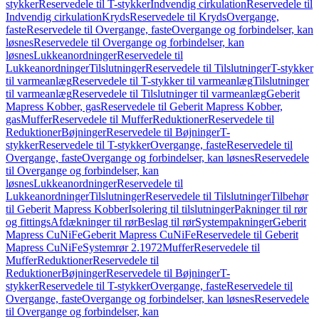
stykker
Reservedele til T-stykker
Indvendig cirkulation
Reservedele til
Indvendig cirkulation
Kryds
Reservedele til Kryds
Overgange,
faste
Reservedele til Overgange, faste
Overgange og forbindelser, kan
løsnes
Reservedele til Overgange og forbindelser, kan
løsnes
Lukkeanordninger
Reservedele til
Lukkeanordninger
Tilslutninger
Reservedele til Tilslutninger
T-stykker
til varmeanlæg
Reservedele til T-stykker til varmeanlæg
Tilslutninger
til varmeanlæg
Reservedele til Tilslutninger til varmeanlæg
Geberit
Mapress Kobber, gas
Reservedele til Geberit Mapress Kobber,
gas
Muffer
Reservedele til Muffer
Reduktioner
Reservedele til
Reduktioner
Bøjninger
Reservedele til Bøjninger
T-
stykker
Reservedele til T-stykker
Overgange, faste
Reservedele til
Overgange, faste
Overgange og forbindelser, kan løsnes
Reservedele
til Overgange og forbindelser, kan
løsnes
Lukkeanordninger
Reservedele til
Lukkeanordninger
Tilslutninger
Reservedele til Tilslutninger
Tilbehør
til Geberit Mapress Kobber
Isolering til tilslutninger
Pakninger til rør
og fittings
Afdækninger til rør
Beslag til rør
Systempakninger
Geberit
Mapress CuNiFe
Geberit Mapress CuNiFe
Reservedele til Geberit
Mapress CuNiFe
Systemrør 2.1972
Muffer
Reservedele til
Muffer
Reduktioner
Reservedele til
Reduktioner
Bøjninger
Reservedele til Bøjninger
T-
stykker
Reservedele til T-stykker
Overgange, faste
Reservedele til
Overgange, faste
Overgange og forbindelser, kan løsnes
Reservedele
til Overgange og forbindelser, kan