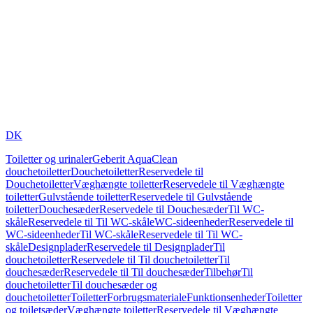
DK
Toiletter og urinaler
Geberit AquaClean
douchetoiletter
Douchetoiletter
Reservedele til
Douchetoiletter
Væghængte toiletter
Reservedele til Væghængte
toiletter
Gulvstående toiletter
Reservedele til Gulvstående
toiletter
Douchesæder
Reservedele til Douchesæder
Til WC-
skåle
Reservedele til Til WC-skåle
WC-sideenheder
Reservedele til
WC-sideenheder
Til WC-skåle
Reservedele til Til WC-
skåle
Designplader
Reservedele til Designplader
Til
douchetoiletter
Reservedele til Til douchetoiletter
Til
douchesæder
Reservedele til Til douchesæder
Tilbehør
Til
douchetoiletter
Til douchesæder og
douchetoiletter
Toiletter
Forbrugsmateriale
Funktionsenheder
Toiletter
og toiletsæder
Væghængte toiletter
Reservedele til Væghængte