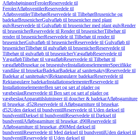
Afløbsbøjninger
Feroler
Reservedele til
Feroler
Afløbsventiler
Reservedele til
Afløbsventiler
Tilbehør
Reservedele til Tilbehør
Bruseniche og
badekar
Brusenicher
Gulvafløb til brusenicher med plant
gulv
Reservedele til Gulvafløb til brusenicher med plant gulv
Render
til brusenicher
Reservedele til Render til brusenicher
Tilbehør til
render til brusenicher
Reservedele til Tilbehør til render til
brusenicher
Gulvafløb til brusenicher
Reservedele til Gulvafløb til
brusenicher
Tilbehør til gulvafløb til brusenicher
Reservedele til
Tilbehør til gulvafløb til brusenicher
Vægafløb
Reservedele til
Vægafløb
Tilbehør til vægafløb
Reservedele til Tilbehør til
vægafløb
Brusekar og brusegulve
Installationselementer
Specifikke
vandlåse til brusekar
Badekar
Badekar af sanitetsakryl
Reservedele til
Badekar af sanitetsakryl
Rektangulære badekar
Reservedele til
Rektangulære badekar
Installationselementer
Reservedele til
Installationselementer
Ben sæt og sæt af plader og
vægbeslag
Reservedele til Ben sæt og sæt af plader og
vægbeslag
Apparattilslutninger til doucher & badekar
Afløbsgarniture
til brusekar, d52
Reservedele til Afløbsgarniture til brusekar,
d52
Uden dæksel til bundventil
Reservedele til Uden dæksel til
bundventil
Dæksel til bundventil
Reservedele til Dæksel til
bundventil
Afløbsgarniture til brusekar, d90
Reservedele til
Afløbsgarniture til brusekar, d90
Med dæksel til
bundventil
Reservedele til Med dæksel til bundventil
Uden dæksel til
bundventil
Reservedele til Uden dæksel til