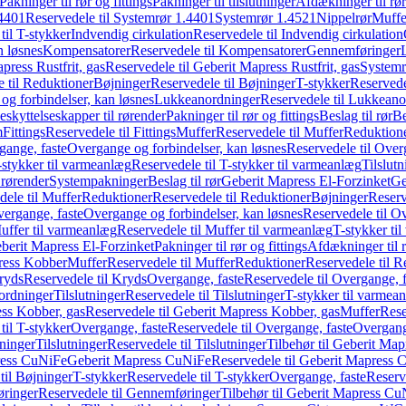
Pakninger til rør og fittings
Pakninger til tilslutninger
Afdækninger til rør
4401
Reservedele til Systemrør 1.4401
Systemrør 1.4521
Nippelrør
Muffe
til T-stykker
Indvendig cirkulation
Reservedele til Indvendig cirkulation
n løsnes
Kompensatorer
Reservedele til Kompensatorer
Gennemføringer
press Rustfrit, gas
Reservedele til Geberit Mapress Rustfrit, gas
Systemr
 til Reduktioner
Bøjninger
Reservedele til Bøjninger
T-stykker
Reservede
og forbindelser, kan løsnes
Lukkeanordninger
Reservedele til Lukkeano
eskyttelseskapper til rørender
Pakninger til rør og fittings
Beslag til rør
Be
m
Fittings
Reservedele til Fittings
Muffer
Reservedele til Muffer
Reduktion
gange, faste
Overgange og forbindelser, kan løsnes
Reservedele til Over
-stykker til varmeanlæg
Reservedele til T-stykker til varmeanlæg
Tilslut
 rørender
Systempakninger
Beslag til rør
Geberit Mapress El-Forzinket
Ge
dele til Muffer
Reduktioner
Reservedele til Reduktioner
Bøjninger
Reserv
vergange, faste
Overgange og forbindelser, kan løsnes
Reservedele til O
uffer til varmeanlæg
Reservedele til Muffer til varmeanlæg
T-stykker ti
eberit Mapress El-Forzinket
Pakninger til rør og fittings
Afdækninger til 
press Kobber
Muffer
Reservedele til Muffer
Reduktioner
Reservedele til R
ryds
Reservedele til Kryds
Overgange, faste
Reservedele til Overgange, f
ordninger
Tilslutninger
Reservedele til Tilslutninger
T-stykker til varmea
ss Kobber, gas
Reservedele til Geberit Mapress Kobber, gas
Muffer
Rese
til T-stykker
Overgange, faste
Reservedele til Overgange, faste
Overgange
ninger
Tilslutninger
Reservedele til Tilslutninger
Tilbehør til Geberit Ma
ress CuNiFe
Geberit Mapress CuNiFe
Reservedele til Geberit Mapress
til Bøjninger
T-stykker
Reservedele til T-stykker
Overgange, faste
Reserv
ringer
Reservedele til Gennemføringer
Tilbehør til Geberit Mapress C