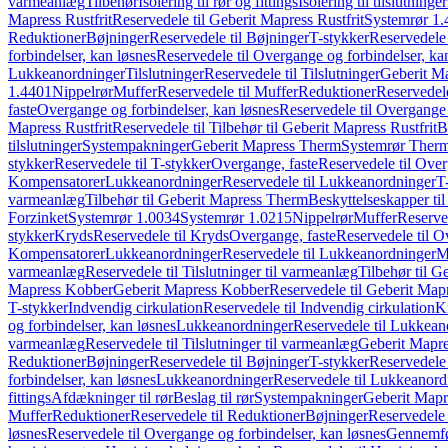
varmeanlæg
Tilbehør
Isolering til rør og fittings
Isolering til tilslutninger
Mapress Rustfrit
Reservedele til Geberit Mapress Rustfrit
Systemrør 1.
Reduktioner
Bøjninger
Reservedele til Bøjninger
T-stykker
Reservedele 
forbindelser, kan løsnes
Reservedele til Overgange og forbindelser, ka
Lukkeanordninger
Tilslutninger
Reservedele til Tilslutninger
Geberit Ma
1.4401
Nippelrør
Muffer
Reservedele til Muffer
Reduktioner
Reservedele
faste
Overgange og forbindelser, kan løsnes
Reservedele til Overgange 
Mapress Rustfrit
Reservedele til Tilbehør til Geberit Mapress Rustfrit
B
tilslutninger
Systempakninger
Geberit Mapress Therm
Systemrør Ther
stykker
Reservedele til T-stykker
Overgange, faste
Reservedele til Over
Kompensatorer
Lukkeanordninger
Reservedele til Lukkeanordninger
T
varmeanlæg
Tilbehør til Geberit Mapress Therm
Beskyttelseskapper til
Forzinket
Systemrør 1.0034
Systemrør 1.0215
Nippelrør
Muffer
Reserve
stykker
Kryds
Reservedele til Kryds
Overgange, faste
Reservedele til O
Kompensatorer
Lukkeanordninger
Reservedele til Lukkeanordninger
M
varmeanlæg
Reservedele til Tilslutninger til varmeanlæg
Tilbehør til G
Mapress Kobber
Geberit Mapress Kobber
Reservedele til Geberit Ma
T-stykker
Indvendig cirkulation
Reservedele til Indvendig cirkulation
K
og forbindelser, kan løsnes
Lukkeanordninger
Reservedele til Lukkean
varmeanlæg
Reservedele til Tilslutninger til varmeanlæg
Geberit Mapre
Reduktioner
Bøjninger
Reservedele til Bøjninger
T-stykker
Reservedele 
forbindelser, kan løsnes
Lukkeanordninger
Reservedele til Lukkeanord
fittings
Afdækninger til rør
Beslag til rør
Systempakninger
Geberit Map
Muffer
Reduktioner
Reservedele til Reduktioner
Bøjninger
Reservedele 
løsnes
Reservedele til Overgange og forbindelser, kan løsnes
Gennemfø