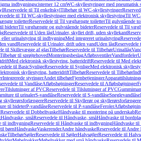
it Sigma indbygningscisterner 12 cm
WC-skyllestyringer med pneumatisk s
yl
Reservedele til Til enkeltskyl
Tilbehør til WC-skyllestyringer
Reservede
rvedele til Til WC-skyllestyringer med elektronisk skyllestyring
Til WC-
ængte toiletter
Reservedele til Til væghængte toiletter
Til gulvstående toi
il bideter
Til væghængte og gulvstående bideter
Reservedele til Til væg
åg
Reservedele til Uden låg
Urinaler, skyllet drift, uden skyllekant
Reserve
 eller urinalstyring til indbygning
Med integreret urinalstyring
Reservedel
uden vand
Reservedele til Urinaler, drift uden vand
Uden låg
Reservedele t
e til Skillevægge af glas
Tilbehør
Reservedele til Tilbehør
Urinallåg
Vand
Tilbehør til sprøjtehoved
Monteringsbeslag
Afløbsventiler
Vandfordeler
U
drift
Med elektronisk skyllestyring, batteridrift
Reservedele til Med elektr
edele til Basic
Synlige
Reservedele til Synlige
Med elektronisk skyllestyr
ektronisk skyllestyring, batteridrift
Tilbehør
Reservedele til Tilbehør
Ind
er
Integrerede styringer
Andet tilbehør
Fjernbetjeninger
Apparattilslutninger
ervedele til Vandlåse
Afløbsbøjninger
Reservedele til Afløbsbøjninger
F
ere
Tilslutninger af PVC
Reservedele til Tilslutninger af PVC
Gummimanc
niture til urinaler
S-vandlåse
Reservedele til S-vandlåse
Sneglevandlåse
g skyllerørsforlængere
Reservedele til Skyllerør og skyllerørsforlængere
re til bideter
P-vandlåse
Reservedele til P-vandlåse
Feroler
Afløbsbøjnin
e
Reservedele til Dobbeltvaske
Håndvaske til montering på underskab
Res
g
Håndvaske, små
Reservedele til Håndvaske, små
Håndvaske til bordpl
 til indbygning
Reservedele til Håndvaske til indbygning
Håndvaske til
il børn
Håndvaske
Vaskerender
Andre håndvaske
Reservedele til Andre
aske
Tilbehør
Søjler
Reservedele til Søjler
Halvsøjler
Reservedele til Halvs
ylder
Møbelpakker
Møbelpakker med små håndvaske
Reservedele til