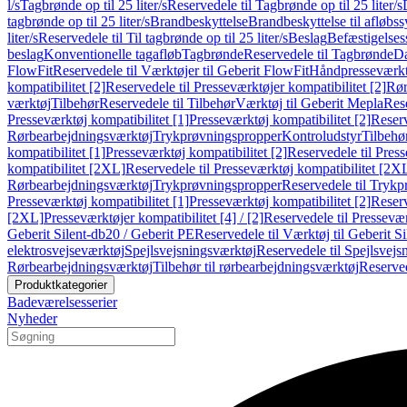
l/s
Tagbrønde op til 25 liter/s
Reservedele til Tagbrønde op til 25 liter/s
tagbrønde op til 25 liter/s
Brandbeskyttelse
Brandbeskyttelse til afløbs
liter/s
Reservedele til Til tagbrønde op til 25 liter/s
Beslag
Befæstigelse
beslag
Konventionelle tagafløb
Tagbrønde
Reservedele til Tagbrønde
Da
FlowFit
Reservedele til Værktøjer til Geberit FlowFit
Håndpresseværkt
kompatibilitet [2]
Reservedele til Presseværktøjer kompatibilitet [2]
Rør
værktøj
Tilbehør
Reservedele til Tilbehør
Værktøj til Geberit Mepla
Rese
Presseværktøj kompatibilitet [1]
Presseværktøj kompatibilitet [2]
Reserv
Rørbearbejdningsværktøj
Trykprøvningspropper
Kontroludstyr
Tilbehø
kompatibilitet [1]
Presseværktøj kompatibilitet [2]
Reservedele til Press
kompatibilitet [2XL]
Reservedele til Presseværktøj kompatibilitet [2X
Rørbearbejdningsværktøj
Trykprøvningspropper
Reservedele til Tryk
Presseværktøj kompatibilitet [1]
Presseværktøj kompatibilitet [2]
Reserv
[2XL]
Presseværktøjer kompatibilitet [4] / [2]
Reservedele til Presseværk
Geberit Silent-db20 / Geberit PE
Reservedele til Værktøj til Geberit S
elektrosvejseværktøj
Spejlsvejsningsværktøj
Reservedele til Spejlsvejs
Rørbearbejdningsværktøj
Tilbehør til rørbearbejdningsværktøj
Reserved
Produktkategorier
Badeværelsesserier
Nyheder