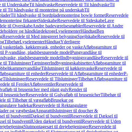
 til Underskabe
Til håndvaske
Reservedele til Til håndvaske
Til
 til Til håndvaske til montering på underskab
Til
plader
Til håndvaske til bordplademontering bowle formet
Reservedele
demontering firkantet
Sideskabe
Reservedele til Sideskabe
Lave
ele til Overskabe
Andre badeværelsesmøbler
Reservedele til Andre
eholdere og håndklædekroge
Lyselementer
Håndtag
Ben
ng
Reservedele til Med integreret belysning
Spejlskabe
Reservedele til
ing
Tilbehør
Lyselementer
Håndtag
Yderligere
til vaskeplads, køkkenvask, enheder og vaske
Afløbsgarniture til
til P-vandlåse, pladsbesparende model
Pungvandlåse til
håndvaske, pladsbesparende model
Indbygningsvandlåse
Reservedele til
 til Tilslutninger
Tætninger
Indbygningskabinetter
Afløbsgarniture til
Dobbeltkammervandlåse
Tilslutninger til køkkenvaske
Reservedele til
løbsgarniture til enheder
Reservedele til Afløbsgarniture til enheder
P-
se
Tilslutninger
Reservedele til Tilslutninger
Tilbehør
Afløbsgarniture til
edele til Feroler
Afløbsventiler
Reservedele til
lvafløb til brusenicher med plant gulv
Render til
il brusenicher
Reservedele til Gulvafløb til brusenicher
Tilbehør til
le til Tilbehør til vægafløb
Brusekar og
angulære badekar
Reservedele til Rektangulære
plader og vægbeslag
Apparattilslutninger til doucher &
el til bundventil
Dæksel til bundventil
Reservedele til Dæksel til
el til bundventil
Uden dæksel til bundventil
Reservedele til Uden
rejebetjening
Slutmontagesæt til drejebetjeninger
Reservedele til
ng og indløb
Reservedele til Slutmontagesæt til drejebetjening og