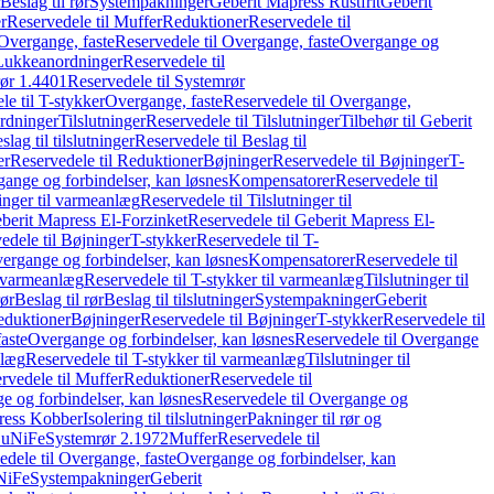
Beslag til rør
Systempakninger
Geberit Mapress Rustfrit
Geberit
r
Reservedele til Muffer
Reduktioner
Reservedele til
Overgange, faste
Reservedele til Overgange, faste
Overgange og
Lukkeanordninger
Reservedele til
ør 1.4401
Reservedele til Systemrør
le til T-stykker
Overgange, faste
Reservedele til Overgange,
rdninger
Tilslutninger
Reservedele til Tilslutninger
Tilbehør til Geberit
slag til tilslutninger
Reservedele til Beslag til
er
Reservedele til Reduktioner
Bøjninger
Reservedele til Bøjninger
T-
gange og forbindelser, kan løsnes
Kompensatorer
Reservedele til
ninger til varmeanlæg
Reservedele til Tilslutninger til
berit Mapress El-Forzinket
Reservedele til Geberit Mapress El-
edele til Bøjninger
T-stykker
Reservedele til T-
vergange og forbindelser, kan løsnes
Kompensatorer
Reservedele til
l varmeanlæg
Reservedele til T-stykker til varmeanlæg
Tilslutninger til
rør
Beslag til rør
Beslag til tilslutninger
Systempakninger
Geberit
eduktioner
Bøjninger
Reservedele til Bøjninger
T-stykker
Reservedele til
aste
Overgange og forbindelser, kan løsnes
Reservedele til Overgange
nlæg
Reservedele til T-stykker til varmeanlæg
Tilslutninger til
rvedele til Muffer
Reduktioner
Reservedele til
 og forbindelser, kan løsnes
Reservedele til Overgange og
press Kobber
Isolering til tilslutninger
Pakninger til rør og
 CuNiFe
Systemrør 2.1972
Muffer
Reservedele til
edele til Overgange, faste
Overgange og forbindelser, kan
uNiFe
Systempakninger
Geberit