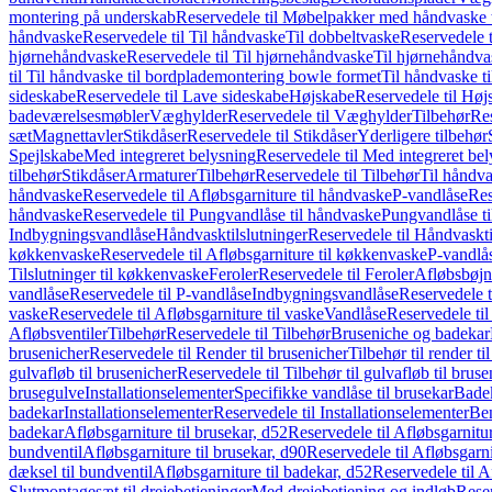
montering på underskab
Reservedele til Møbelpakker med håndvaske t
håndvaske
Reservedele til Til håndvaske
Til dobbeltvaske
Reservedele t
hjørnehåndvaske
Reservedele til Til hjørnehåndvaske
Til hjørnehåndva
til Til håndvaske til bordplademontering bowle formet
Til håndvaske t
sideskabe
Reservedele til Lave sideskabe
Højskabe
Reservedele til Høj
badeværelsesmøbler
Væghylder
Reservedele til Væghylder
Tilbehør
Res
sæt
Magnettavler
Stikdåser
Reservedele til Stikdåser
Yderligere tilbehør
Spejlskabe
Med integreret belysning
Reservedele til Med integreret be
tilbehør
Stikdåser
Armaturer
Tilbehør
Reservedele til Tilbehør
Til håndv
håndvaske
Reservedele til Afløbsgarniture til håndvaske
P-vandlåse
Res
håndvaske
Reservedele til Pungvandlåse til håndvaske
Pungvandlåse t
Indbygningsvandlåse
Håndvasktilslutninger
Reservedele til Håndvaskti
køkkenvaske
Reservedele til Afløbsgarniture til køkkenvaske
P-vandlå
Tilslutninger til køkkenvaske
Feroler
Reservedele til Feroler
Afløbsbøjn
vandlåse
Reservedele til P-vandlåse
Indbygningsvandlåse
Reservedele 
vaske
Reservedele til Afløbsgarniture til vaske
Vandlåse
Reservedele ti
Afløbsventiler
Tilbehør
Reservedele til Tilbehør
Bruseniche og badekar
brusenicher
Reservedele til Render til brusenicher
Tilbehør til render ti
gulvafløb til brusenicher
Reservedele til Tilbehør til gulvafløb til brus
brusegulve
Installationselementer
Specifikke vandlåse til brusekar
Bade
badekar
Installationselementer
Reservedele til Installationselementer
Ben
badekar
Afløbsgarniture til brusekar, d52
Reservedele til Afløbsgarnitur
bundventil
Afløbsgarniture til brusekar, d90
Reservedele til Afløbsgarni
dæksel til bundventil
Afløbsgarniture til badekar, d52
Reservedele til A
Slutmontagesæt til drejebetjeninger
Med drejebetjening og indløb
Reser