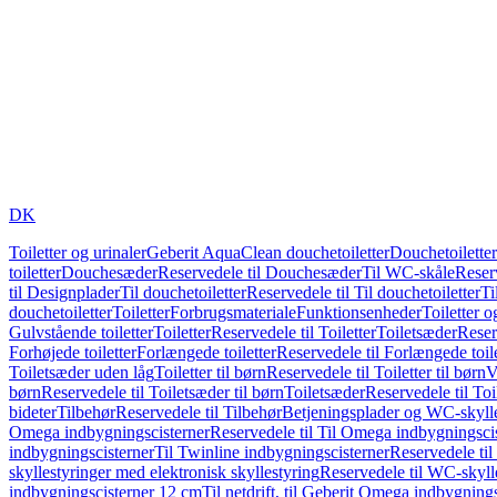
DK
Toiletter og urinaler
Geberit AquaClean douchetoiletter
Douchetoiletter
toiletter
Douchesæder
Reservedele til Douchesæder
Til WC-skåle
Reser
til Designplader
Til douchetoiletter
Reservedele til Til douchetoiletter
Ti
douchetoiletter
Toiletter
Forbrugsmateriale
Funktionsenheder
Toiletter o
Gulvstående toiletter
Toiletter
Reservedele til Toiletter
Toiletsæder
Reser
Forhøjede toiletter
Forlængede toiletter
Reservedele til Forlængede toile
Toiletsæder uden låg
Toiletter til børn
Reservedele til Toiletter til børn
V
børn
Reservedele til Toiletsæder til børn
Toiletsæder
Reservedele til To
bideter
Tilbehør
Reservedele til Tilbehør
Betjeningsplader og WC-skylle
Omega indbygningscisterner
Reservedele til Til Omega indbygningsci
indbygningscisterner
Til Twinline indbygningscisterner
Reservedele til
skyllestyringer med elektronisk skyllestyring
Reservedele til WC-skylle
indbygningscisterner 12 cm
Til netdrift, til Geberit Omega indbygning