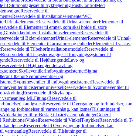
e til Slutmontagesæt til trykbetjening PushControl
Med
stemvægge
Reservedele til
ementer
Reservedele til Installationselementer
WC-
ter
Urinal-elementer
Reservedele til Urinal-elementer
Elementer til
ervedele til Elementer til emner, som skal holde til store
ing
Gipsbeklædninger
Installationselementer
Reservedele til
servedele til Bidet-elementer
Urinal-elementer
Reservedele til Urinal-
eservedele til Elementer til armaturer og enheder
Elementer til vaske-
r
Reservedele til Tilbehør
Installationsmoduler
Reservedele til
e
Reservedele til Til systemvægge
Til forsyningssystemer
Til
gende
Reservedele til Højthængende
Lavt- og
Reservedele til Højthængende
Lavt- og
begrænsere
Skylleventiler
Indbygningscisterner
Sigma
lerør
Tilbehør
Svømmeventiler og
isterner
Svømmeventiler til indbygningscisterner
Reservedele til
meventiler til cisterner universel
Reservedele til Svømmeventiler til
top-skylning
Reservedele til Skyl-stop-
r varmeanlæg ML
Fittings
Reservedele til
rbindelser, kan løsnes
Reservedele til Overgange og forbindelser, kan
ange og forbindelser til varmeanlæg, kan løsnes
Tilslutninger til
gs
Afdækninger til rør
Beslag til rør
Systempakninger
Geberit
il Reduktioner
Vinkel
Reservedele til Vinkel
T-stykker
Reservedele til T-
, kan løsnes
Reservedele til Overgange og forbindelser, kan
 til varmeanlæg
Reservedele til Tilslutninger til