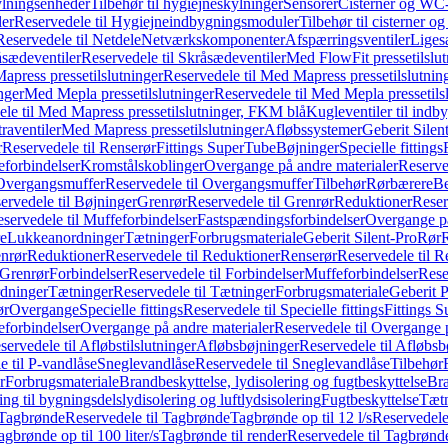
ylningsenheder
Tilbehør til hygiejneskylninger
Sensorer
Cisterner og WC-
er
Reservedele til Hygiejneindbygningsmoduler
Tilbehør til cisterner 
Reservedele til Netdele
Netværkskomponenter
Afspærringsventiler
Liges
sædeventiler
Reservedele til Skråsædeventiler
Med FlowFit pressetilslut
press pressetilslutninger
Reservedele til Med Mapress pressetilslutnin
nger
Med Mepla pressetilslutninger
Reservedele til Med Mepla pressetils
le til Med Mapress pressetilslutninger, FKM blå
Kugleventiler til indb
raventiler
Med Mapress pressetilslutninger
Afløbssystemer
Geberit Silen
r
Reservedele til Renserør
Fittings SuperTube
Bøjninger
Specielle fittings
eforbindelser
Kromstålskoblinger
Overgange på andre materialer
Reserve
Overgangsmuffer
Reservedele til Overgangsmuffer
Tilbehør
Rørbærere
Be
ervedele til Bøjninger
Grenrør
Reservedele til Grenrør
Reduktioner
Reser
servedele til Muffeforbindelser
Fastspændingsforbindelser
Overgange p
e
Lukkeanordninger
Tætninger
Forbrugsmateriale
Geberit Silent-Pro
Rør
R
enrør
Reduktioner
Reservedele til Reduktioner
Renserør
Reservedele til R
 Grenrør
Forbindelser
Reservedele til Forbindelser
Muffeforbindelser
Rese
dninger
Tætninger
Reservedele til Tætninger
Forbrugsmateriale
Geberit 
ør
Overgange
Specielle fittings
Reservedele til Specielle fittings
Fittings 
eforbindelser
Overgange på andre materialer
Reservedele til Overgange 
servedele til Afløbstilslutninger
Afløbsbøjninger
Reservedele til Afløbsb
e til P-vandlåse
Sneglevandlåse
Reservedele til Sneglevandlåse
Tilbehør
r
Forbrugsmateriale
Brandbeskyttelse, lydisolering og fugtbeskyttelse
Bra
ring til bygningsdelslydisolering og luftlydsisolering
Fugtbeskyttelse
Tætn
Tagbrønde
Reservedele til Tagbrønde
Tagbrønde op til 12 l/s
Reservedele 
agbrønde op til 100 liter/s
Tagbrønde til render
Reservedele til Tagbrønde