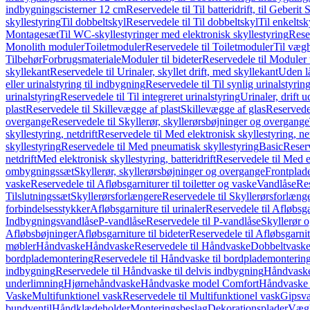
indbygningscisterner 12 cm
Reservedele til Til batteridrift, til Geber
skyllestyring
Til dobbeltskyl
Reservedele til Til dobbeltskyl
Til enkeltsk
Montagesæt
Til WC-skyllestyringer med elektronisk skyllestyring
Rese
Monolith moduler
Toiletmoduler
Reservedele til Toiletmoduler
Til vægh
Tilbehør
Forbrugsmateriale
Moduler til bideter
Reservedele til Moduler t
skyllekant
Reservedele til Urinaler, skyllet drift, med skyllekant
Uden l
eller urinalstyring til indbygning
Reservedele til Til synlig urinalstyring
urinalstyring
Reservedele til Til integreret urinalstyring
Urinaler, drift 
plast
Reservedele til Skillevægge af plast
Skillevægge af glas
Reservedel
overgange
Reservedele til Skyllerør, skyllerørsbøjninger og overgange
skyllestyring, netdrift
Reservedele til Med elektronisk skyllestyring, net
skyllestyring
Reservedele til Med pneumatisk skyllestyring
Basic
Reserv
netdrift
Med elektronisk skyllestyring, batteridrift
Reservedele til Med el
ombygningssæt
Skyllerør, skyllerørsbøjninger og overgange
Frontplad
vaske
Reservedele til Afløbsgarniturer til toiletter og vaske
Vandlåse
Res
Tilslutningssæt
Skyllerørsforlængere
Reservedele til Skyllerørsforlæng
forbindelsesstykker
Afløbsgarniture til urinaler
Reservedele til Afløbsgar
Indbygningsvandlåse
P-vandlåse
Reservedele til P-vandlåse
Skyllerør o
Afløbsbøjninger
Afløbsgarniture til bideter
Reservedele til Afløbsgarnitu
møbler
Håndvaske
Håndvaske
Reservedele til Håndvaske
Dobbeltvask
bordplademontering
Reservedele til Håndvaske til bordplademonterin
indbygning
Reservedele til Håndvaske til delvis indbygning
Håndvaske
underlimning
Hjørnehåndvaske
Håndvaske model Comfort
Håndvaske t
Vaske
Multifunktionel vask
Reservedele til Multifunktionel vask
Gipsv
bundventil
Håndklædeholder
Monteringsbeslag
Dekorationsplader
Vægh