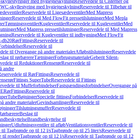
skyllestyringer med hygiejneskylning
Reservedele til Cisterner og
og WC-skyllestyring med hygiejneskylning
Reservedele til Tilbehør til
ædeventiler
Reservedele til Ligesædeventiler
Med Mapress
ninger
Reservedele til Med FlowFit pressetilslutninger
Med Mepla
ger
Tømningsventiler
Kugleventiler
Reservedele til Kugleventiler
Med
lutninger
Med Mapress pressetilslutninger
Reservedele til Med Mapress
ygning
Reservedele til Kugleventiler til indbygning
Med FlowFit
t-db20
Rør
Fittings
Reservedele til
Forbindelser
Reservedele til
dele til Overgange på andre materialer
Afløbstilslutninger
Reservedele
slag til rørbærere
Tætninger
Forbrugsmateriale
Geberit Silent-
vedele til Reduktioner
Renserør
Reservedele til
å andre
eservedele til Rør
Fittings
Reservedele til
enserør
Fittings SuperTube
Reservedele til Fittings
rvedele til Muffeforbindelser
Fastspændingsforbindelser
Overgange på
PE
Rør
Fittings
Reservedele til
SuperTube
Bøjninger
Specielle fittings
Forbindelser
Reservedele til
på andre materialer
Gevindsamlinger
Reservedele til
øjninger
Tilslutningsmuffer
Reservedele til
Rørbærere
Beslag til
ndbeskyttelse
Brandbeskyttelse til
inger
Udluftningsventiler til afløb
Ventilationsventiler
Reservedele til
til Tagbrønde op til 12 l/s
Tagbrønde op til 25 liter/s
Reservedele til
 til render
Tagbrønde op til 12 l/s
Reservedele til Tagbrønde op til 12