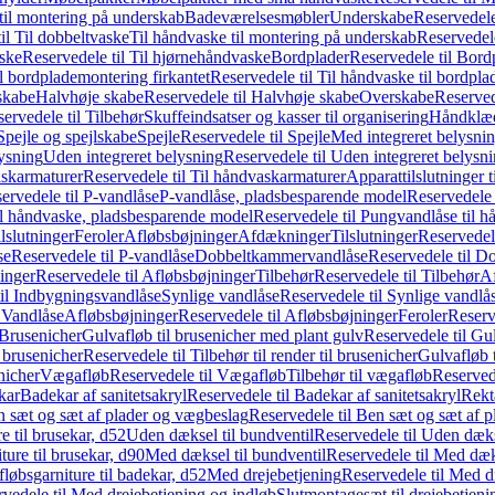
il montering på underskab
Badeværelsesmøbler
Underskabe
Reservedele
il Til dobbeltvaske
Til håndvaske til montering på underskab
Reservedele
ske
Reservedele til Til hjørnehåndvaske
Bordplader
Reservedele til Bord
il bordplademontering firkantet
Reservedele til Til håndvaske til bordpla
skabe
Halvhøje skabe
Reservedele til Halvhøje skabe
Overskabe
Reserved
ervedele til Tilbehør
Skuffeindsatser og kasser til organisering
Håndklæd
Spejle og spejlskabe
Spejle
Reservedele til Spejle
Med integreret belysni
lysning
Uden integreret belysning
Reservedele til Uden integreret belysn
askarmaturer
Reservedele til Til håndvaskarmaturer
Apparattilslutninger 
ervedele til P-vandlåse
P-vandlåse, pladsbesparende model
Reservedele 
il håndvaske, pladsbesparende model
Reservedele til Pungvandlåse til 
lslutninger
Feroler
Afløbsbøjninger
Afdækninger
Tilslutninger
Reservedele
se
Reservedele til P-vandlåse
Dobbeltkammervandlåse
Reservedele til 
inger
Reservedele til Afløbsbøjninger
Tilbehør
Reservedele til Tilbehør
Af
til Indbygningsvandlåse
Synlige vandlåse
Reservedele til Synlige vandlå
l Vandlåse
Afløbsbøjninger
Reservedele til Afløbsbøjninger
Feroler
Reserv
Brusenicher
Gulvafløb til brusenicher med plant gulv
Reservedele til Gu
l brusenicher
Reservedele til Tilbehør til render til brusenicher
Gulvafløb t
enicher
Vægafløb
Reservedele til Vægafløb
Tilbehør til vægafløb
Reservede
kar
Badekar af sanitetsakryl
Reservedele til Badekar af sanitetsakryl
Rekt
 sæt og sæt af plader og vægbeslag
Reservedele til Ben sæt og sæt af 
e til brusekar, d52
Uden dæksel til bundventil
Reservedele til Uden dæks
ture til brusekar, d90
Med dæksel til bundventil
Reservedele til Med dæks
fløbsgarniture til badekar, d52
Med drejebetjening
Reservedele til Med d
vedele til Med drejebetjening og indløb
Slutmontagesæt til drejebetjeni