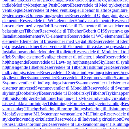
indløb
Med trykbetjening PushControl
Reservedele til Med trykbetjen
ventilkegle
Reservedele til Med ventilkegle
Tilbehør til afløbsgarniture 
Systemvægge
Ophængningssystemer
Reservedele til Ophængningssys
elementer
Reservedele til WC-elementer
Håndvask-elementer
Reserved
brusenicher med vægafløb
Reservedele til Elementer til brusenicher 
belastninger
Tilbehør
Reservedele til Tilbehør
Geberit GIS
Systemvægg
Installationselementer
WC-elementer
Reservedele til WC-elementer
Hån
elementer
Elementer til brusenicher med vægafløb
Reservedele til Ele
og opvaskemaskiner
Reservedele til Elementer til vaske- og opvaskem
Installationsmoduler
Moduler til toiletter
Reservedele til Moduler til toil
afløb
Synlige cisterner
Synlige cisterner til toiletter, i plast
Reservedele til
højthængende
Reservedele til Lavt- og højthængende
Skyllerør til synl
højthængende
Tilbehør
Reservedele til Tilbehør
Tilslutninger
Reservedele
indbygningscisterner
Reservedele til Sigma indbygningscisterner
Omega
skylleventiler
Svømmeventiler
Reservedele til Svømmeventiler
Svømmeve
Svømmeventiler til indbygningscisterner
Svømmeventiler til cisterner 
cisterner universel
Svømmeventiler til Monolith
Reservedele til Svømme
skylning
Dobbeltskyl
Reservedele til Dobbeltskyl
Tilbehør
Trykknapper
Fittings
Koblinger
Reduktioner
Bøjninger
T-stykker
Indvendig cirkulati
løsnes
Lukkeanordninger
Tilslutninger
Fordeler med gevindsamling
Res
varmeanlæg
Tilbehør
Isolering til rør og fittings
Isolering til tilslutninger
Mepla
Systemrør ML
Systemrør varmeanlæg ML
Fittings
Reservedele ti
stykker
Indvendig cirkulation
Reservedele til Indvendig cirkulation
Over
løsnes
Lukkeanordninger
Reservedele til Lukkeanordninger
Tilslutning