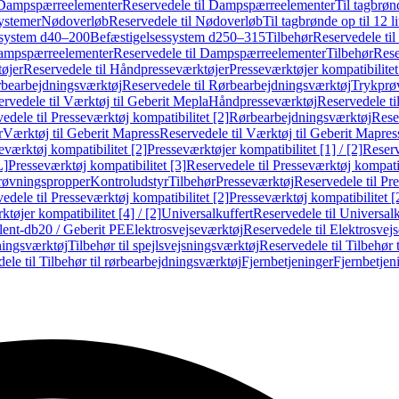
Dampspærreelementer
Reservedele til Dampspærreelementer
Til tagbrønd
systemer
Nødoverløb
Reservedele til Nødoverløb
Til tagbrønde op til 12 li
ssystem d40–200
Befæstigelsessystem d250–315
Tilbehør
Reservedele til
mpspærreelementer
Reservedele til Dampspærreelementer
Tilbehør
Rese
øjer
Reservedele til Håndpresseværktøjer
Presseværktøjer kompatibilitet
bearbejdningsværktøj
Reservedele til Rørbearbejdningsværktøj
Trykprø
rvedele til Værktøj til Geberit Mepla
Håndpresseværktøj
Reservedele t
edele til Presseværktøj kompatibilitet [2]
Rørbearbejdningsværktøj
Reser
r
Værktøj til Geberit Mapress
Reservedele til Værktøj til Geberit Mapres
eværktøj kompatibilitet [2]
Presseværktøjer kompatibilitet [1] / [2]
Reserv
L]
Presseværktøj kompatibilitet [3]
Reservedele til Presseværktøj kompatib
prøvningspropper
Kontroludstyr
Tilbehør
Presseværktøj
Reservedele til Pr
edele til Presseværktøj kompatibilitet [2]
Presseværktøj kompatibilitet 
tøjer kompatibilitet [4] / [2]
Universalkuffert
Reservedele til Universalk
ilent-db20 / Geberit PE
Elektrosvejseværktøj
Reservedele til Elektrosvej
ningsværktøj
Tilbehør til spejlsvejsningsværktøj
Reservedele til Tilbehør 
ele til Tilbehør til rørbearbejdningsværktøj
Fjernbetjeninger
Fjernbetjen