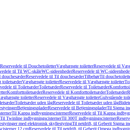
Reservedele til Douchetoiletter
Væghængte toiletter
Reservedele til Væg
vedele til Til WC-skåle
WC-sideenheder
Reservedele til WC-sideenhede
l douchesæder
Reservedele til Til douchesæder
Tilbehør
Til douchetoilett
g toiletsæder
Væghængte toiletter
Reservedele til Væghængte toiletter
Toi
vedele til Toiletsæder
Toiletsæder
Reservedele til Toiletsæder
Komforttoil
tter
Komforttoiletsæder
Reservedele til Komforttoiletsæder
Toiletsæder
R
æghængte toiletter
Reservedele til Væghængte toiletter
Gulvstående toil
iletsæder
Toiletsæder uden låg
Reservedele til Toiletsæder uden låg
Bidet
styringer
Betjeningsplader
Reservedele til Betjeningsplader
Til Sigma in
sterner
Til Kappa indbygningscisterner
Reservedele til Til Kappa indbyg
 Til Twinline indbygningscisterner
Til 300T indbygningscisterner
Reserve
styringer med elektronisk skyllestyring
Til netdrift, til Geberit Sigma 
scisterner 12 cm
Reservedele til Til netdrift, til Geberit Omega indbygn