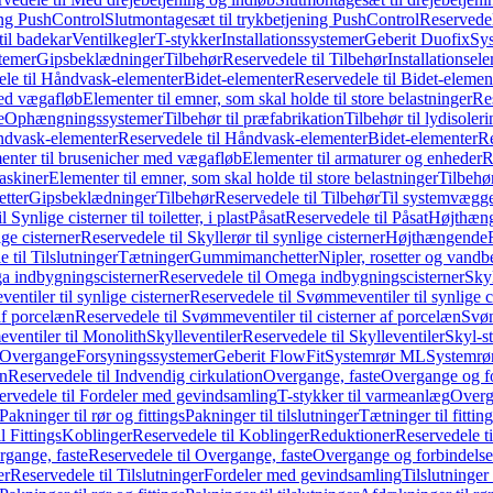
ing PushControl
Slutmontagesæt til trykbetjening PushControl
Reservedel
til badekar
Ventilkegler
T-stykker
Installationssystemer
Geberit Duofix
Sy
temer
Gipsbeklædninger
Tilbehør
Reservedele til Tilbehør
Installationsel
ele til Håndvask-elementer
Bidet-elementer
Reservedele til Bidet-elemen
med vægafløb
Elementer til emner, som skal holde til store belastninger
Res
e
Ophængningssystemer
Tilbehør til præfabrikation
Tilbehør til lydisoler
dvask-elementer
Reservedele til Håndvask-elementer
Bidet-elementer
Re
menter til brusenicher med vægafløb
Elementer til armaturer og enheder
R
askiner
Elementer til emner, som skal holde til store belastninger
Tilbehø
etter
Gipsbeklædninger
Tilbehør
Reservedele til Tilbehør
Til systemvægg
 Synlige cisterner til toiletter, i plast
Påsat
Reservedele til Påsat
Højthæn
ige cisterner
Reservedele til Skyllerør til synlige cisterner
Højthængende
 til Tilslutninger
Tætninger
Gummimanchetter
Nipler, rosetter og vand
 indbygningscisterner
Reservedele til Omega indbygningscisterner
Skyl
ntiler til synlige cisterner
Reservedele til Svømmeventiler til synlige c
af porcelæn
Reservedele til Svømmeventiler til cisterner af porcelæn
Svøm
ventiler til Monolith
Skylleventiler
Reservedele til Skylleventiler
Skyl-s
Overgange
Forsyningssystemer
Geberit FlowFit
Systemrør ML
Systemrø
on
Reservedele til Indvendig cirkulation
Overgange, faste
Overgange og fo
ervedele til Fordeler med gevindsamling
T-stykker til varmeanlæg
Overg
Pakninger til rør og fittings
Pakninger til tilslutninger
Tætninger til fittin
l Fittings
Koblinger
Reservedele til Koblinger
Reduktioner
Reservedele t
gange, faste
Reservedele til Overgange, faste
Overgange og forbindelser
er
Reservedele til Tilslutninger
Fordeler med gevindsamling
Tilslutninger