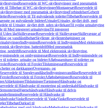
kyllestyring
Reservedele til WC-skyllestyringer med pneumatisk
le til Tilbehør til WC-skyllestyringer
Montagesæt
Reservedele til
skyllestyringer med pneumatisk skyllestyring
Forbindelser
Geberit
letter
Reservedele til Til gulvstående toiletter
Tilbehør
Reservedele til
hængte og gulvstående bideter
Urinaler
Urinaler, skyllet drift, med
dele til Urinaler, skyllet drift, uden skyllekant
Til synlig urinalstyring
e til Med integreret urinalstyring
Til integreret
il Uden låg
Skillevægge
Reservedele til Skillevægge
Skillevægge af
låse og vandlåstilbehør
Skyllerør, skyllerørsbøjninger og
rinalstyringer
Indbygning
Reservedele til Indbygning
Med elektronisk
onisk skyllestyring, batteridrift
Med pneumatisk
ing, netdrift
Reservedele til Med elektronisk skyllestyring,
bygningsdele og ombygningssæt
Reservedele til Indbygningsdele og
 til toiletter, urinaler og bideter
Afløbsgarniturer til toiletter og
eroler
Reservedele til Feroler
Tilslutningssæt
Reservedele til
hetter og dækkapper
Overgangs- og
Reservedele til Sneglevandlåse
Indbygningsvandlåse
Reservedele til
Feroler
Reservedele til Feroler
Afløbsbøjninger
Reservedele til
ger
Afdækninger
Tilslutninger
Tætninger
Håndvaske og
ervedele til Håndvaske til montering på underskab
Håndvaske til
ademontering
Hjørnehåndvaske
Håndvaske til delvis
 underlimning
Reservedele til Håndvaske til
 håndvaske
Vaske
Reservedele til Vaske
Vaske
Reservedele til
øjler
Tilbehør
Dæksel til
 Møbelpakker med små håndvaske
Møbelpakker med håndvaske til