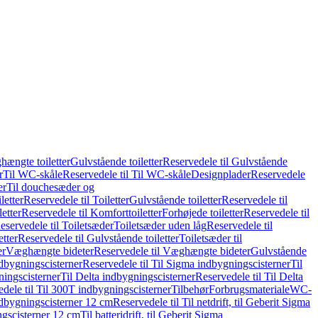
hængte toiletter
Gulvstående toiletter
Reservedele til Gulvstående
r
Til WC-skåle
Reservedele til Til WC-skåle
Designplader
Reservedele
er
Til douchesæder og
letter
Reservedele til Toiletter
Gulvstående toiletter
Reservedele til
etter
Reservedele til Komforttoiletter
Forhøjede toiletter
Reservedele til
eservedele til Toiletsæder
Toiletsæder uden låg
Reservedele til
etter
Reservedele til Gulvstående toiletter
Toiletsæder til
er
Væghængte bideter
Reservedele til Væghængte bideter
Gulvstående
dbygningscisterner
Reservedele til Til Sigma indbygningscisterner
Til
ningscisterner
Til Delta indbygningscisterner
Reservedele til Til Delta
dele til Til 300T indbygningscisterner
Tilbehør
Forbrugsmateriale
WC-
indbygningscisterner 12 cm
Reservedele til Til netdrift, til Geberit Sigma
ingscisterner 12 cm
Til batteridrift, til Geberit Sigma