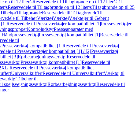
e op til 12 liter/s
Reservedele til Til tagbrønde op til 12 liter/s
Til
ter/s
Reservedele til Til tagbrønde op til 12 liter/s
Til tagbrønde op til 25
 Tilbehør
Til tagbrønde
Reservedele til Til tagbrønde
Til
rvedele til Tilbehør
Værktøj
Værktøj
Værktøjer til Geberit
 [1]
Reservedele til Presseværktøjer kompatibilitet [1]
Presseværktøjer
vningspropper
Kontroludstyr
Presseapparater med
il Håndpresseværktøj
Presseværktøj kompatibilitet [1]
Reservedele til
vedele til
s
Presseværktøj kompatibilitet [1]
Reservedele til Presseværktøj
edele til Presseværktøjer kompatibilitet [1] / [2]
Presseværktøj
ilitet [3]
Rørbearbejdningsværktøj
Reservedele til
esseværktøj
Presseværktøj kompatibilitet [1]
Reservedele til
[2XL]
Reservedele til Presseværktøj kompatibilitet
uffert
Universalkuffert
Reservedele til Universalkuffert
Værktøj til
seværktøj
Tilbehør til
til spejlsvejsningsværktøj
Rørbearbejdningsværktøj
Reservedele til
inger