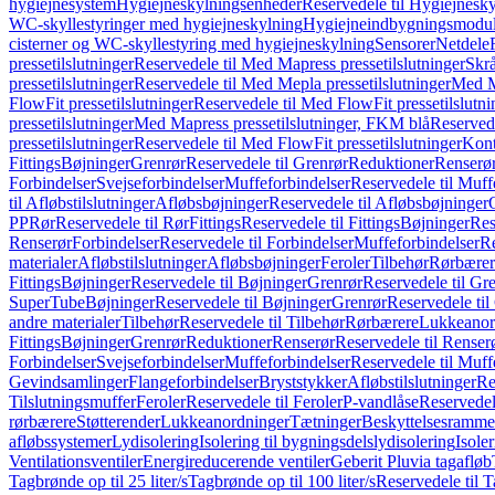
hygiejnesystem
Hygiejneskylningsenheder
Reservedele til Hygiejnesk
WC-skyllestyringer med hygiejneskylning
Hygiejneindbygningsmodul
cisterner og WC-skyllestyring med hygiejneskylning
Sensorer
Netdele
pressetilslutninger
Reservedele til Med Mapress pressetilslutninger
Skrå
pressetilslutninger
Reservedele til Med Mepla pressetilslutninger
Med Ma
FlowFit pressetilslutninger
Reservedele til Med FlowFit pressetilslutni
pressetilslutninger
Med Mapress pressetilslutninger, FKM blå
Reservede
pressetilslutninger
Reservedele til Med FlowFit pressetilslutninger
Kont
Fittings
Bøjninger
Grenrør
Reservedele til Grenrør
Reduktioner
Renserø
Forbindelser
Svejseforbindelser
Muffeforbindelser
Reservedele til Muff
til Afløbstilslutninger
Afløbsbøjninger
Reservedele til Afløbsbøjninger
PP
Rør
Reservedele til Rør
Fittings
Reservedele til Fittings
Bøjninger
Res
Renserør
Forbindelser
Reservedele til Forbindelser
Muffeforbindelser
Re
materialer
Afløbstilslutninger
Afløbsbøjninger
Feroler
Tilbehør
Rørbærer
Fittings
Bøjninger
Reservedele til Bøjninger
Grenrør
Reservedele til Gr
SuperTube
Bøjninger
Reservedele til Bøjninger
Grenrør
Reservedele til
andre materialer
Tilbehør
Reservedele til Tilbehør
Rørbærere
Lukkeanor
Fittings
Bøjninger
Grenrør
Reduktioner
Renserør
Reservedele til Renser
Forbindelser
Svejseforbindelser
Muffeforbindelser
Reservedele til Muff
Gevindsamlinger
Flangeforbindelser
Bryststykker
Afløbstilslutninger
Re
Tilslutningsmuffer
Feroler
Reservedele til Feroler
P-vandlåse
Reservedel
rørbærere
Støtterender
Lukkeanordninger
Tætninger
Beskyttelsesramme
afløbssystemer
Lydisolering
Isolering til bygningsdelslydisolering
Isole
Ventilationsventiler
Energireducerende ventiler
Geberit Pluvia tagafløb
Tagbrønde op til 25 liter/s
Tagbrønde op til 100 liter/s
Reservedele til T