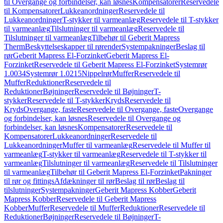
til Overgange og forbindelser, kan løsnes
Kompensatorer
Reservedele
til Kompensatorer
Lukkeanordninger
Reservedele til
Lukkeanordninger
T-stykker til varmeanlæg
Reservedele til T-stykker
til varmeanlæg
Tilslutninger til varmeanlæg
Reservedele til
Tilslutninger til varmeanlæg
Tilbehør til Geberit Mapress
Therm
Beskyttelseskapper til rørender
Systempakninger
Beslag til
rør
Geberit Mapress El-Forzinket
Geberit Mapress El-
Forzinket
Reservedele til Geberit Mapress El-Forzinket
Systemrør
1.0034
Systemrør 1.0215
Nippelrør
Muffer
Reservedele til
Muffer
Reduktioner
Reservedele til
Reduktioner
Bøjninger
Reservedele til Bøjninger
T-
stykker
Reservedele til T-stykker
Kryds
Reservedele til
Kryds
Overgange, faste
Reservedele til Overgange, faste
Overgange
og forbindelser, kan løsnes
Reservedele til Overgange og
forbindelser, kan løsnes
Kompensatorer
Reservedele til
Kompensatorer
Lukkeanordninger
Reservedele til
Lukkeanordninger
Muffer til varmeanlæg
Reservedele til Muffer til
varmeanlæg
T-stykker til varmeanlæg
Reservedele til T-stykker til
varmeanlæg
Tilslutninger til varmeanlæg
Reservedele til Tilslutninger
til varmeanlæg
Tilbehør til Geberit Mapress El-Forzinket
Pakninger
til rør og fittings
Afdækninger til rør
Beslag til rør
Beslag til
tilslutninger
Systempakninger
Geberit Mapress Kobber
Geberit
Mapress Kobber
Reservedele til Geberit Mapress
Kobber
Muffer
Reservedele til Muffer
Reduktioner
Reservedele til
Reduktioner
Bøjninger
Reservedele til Bøjninger
T-