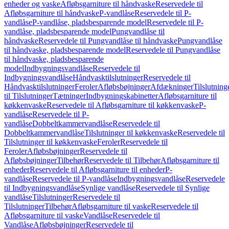
enheder og vaske
Afløbsgarniture til håndvaske
Reservedele til
Afløbsgarniture til håndvaske
P-vandlåse
Reservedele til P-
vandlåse
P-vandlåse, pladsbesparende model
Reservedele til P-
vandlåse, pladsbesparende model
Pungvandlåse til
håndvaske
Reservedele til Pungvandlåse til håndvaske
Pungvandlåse
til håndvaske, pladsbesparende model
Reservedele til Pungvandlåse
til håndvaske, pladsbesparende
model
Indbygningsvandlåse
Reservedele til
Indbygningsvandlåse
Håndvasktilslutninger
Reservedele til
Håndvasktilslutninger
Feroler
Afløbsbøjninger
Afdækninger
Tilslutning
til Tilslutninger
Tætninger
Indbygningskabinetter
Afløbsgarniture til
køkkenvaske
Reservedele til Afløbsgarniture til køkkenvaske
P-
vandlåse
Reservedele til P-
vandlåse
Dobbeltkammervandlåse
Reservedele til
Dobbeltkammervandlåse
Tilslutninger til køkkenvaske
Reservedele til
Tilslutninger til køkkenvaske
Feroler
Reservedele til
Feroler
Afløbsbøjninger
Reservedele til
Afløbsbøjninger
Tilbehør
Reservedele til Tilbehør
Afløbsgarniture til
enheder
Reservedele til Afløbsgarniture til enheder
P-
vandlåse
Reservedele til P-vandlåse
Indbygningsvandlåse
Reservedele
til Indbygningsvandlåse
Synlige vandlåse
Reservedele til Synlige
vandlåse
Tilslutninger
Reservedele til
Tilslutninger
Tilbehør
Afløbsgarniture til vaske
Reservedele til
Afløbsgarniture til vaske
Vandlåse
Reservedele til
Vandlåse
Afløbsbøjninger
Reservedele til