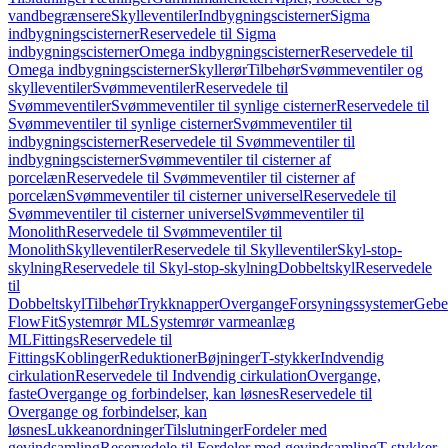
vandbegrænsere
Skylleventiler
Indbygningscisterner
Sigma
indbygningscisterner
Reservedele til Sigma
indbygningscisterner
Omega indbygningscisterner
Reservedele til
Omega indbygningscisterner
Skyllerør
Tilbehør
Svømmeventiler og
skylleventiler
Svømmeventiler
Reservedele til
Svømmeventiler
Svømmeventiler til synlige cisterner
Reservedele til
Svømmeventiler til synlige cisterner
Svømmeventiler til
indbygningscisterner
Reservedele til Svømmeventiler til
indbygningscisterner
Svømmeventiler til cisterner af
porcelæn
Reservedele til Svømmeventiler til cisterner af
porcelæn
Svømmeventiler til cisterner universel
Reservedele til
Svømmeventiler til cisterner universel
Svømmeventiler til
Monolith
Reservedele til Svømmeventiler til
Monolith
Skylleventiler
Reservedele til Skylleventiler
Skyl-stop-
skylning
Reservedele til Skyl-stop-skylning
Dobbeltskyl
Reservedele
til
Dobbeltskyl
Tilbehør
Trykknapper
Overgange
Forsyningssystemer
Geber
FlowFit
Systemrør ML
Systemrør varmeanlæg
ML
Fittings
Reservedele til
Fittings
Koblinger
Reduktioner
Bøjninger
T-stykker
Indvendig
cirkulation
Reservedele til Indvendig cirkulation
Overgange,
faste
Overgange og forbindelser, kan løsnes
Reservedele til
Overgange og forbindelser, kan
løsnes
Lukkeanordninger
Tilslutninger
Fordeler med
gevindsamling
Reservedele til Fordeler med gevindsamling
T-stykker