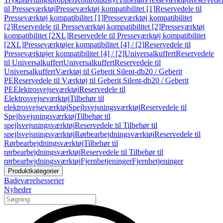
til Presseværktøj
Presseværktøj kompatibilitet [1]
Reservedele til
Presseværktøj kompatibilitet [1]
Presseværktøj kompatibilitet
[2]
Reservedele til Presseværktøj kompatibilitet [2]
Presseværktøj
kompatibilitet [2XL]
Reservedele til Presseværktøj kompatibilitet
[2XL]
Presseværktøjer kompatibilitet [4] / [2]
Reservedele til
Presseværktøjer kompatibilitet [4] / [2]
Universalkuffert
Reservedele
til Universalkuffert
Universalkuffert
Reservedele til
Universalkuffert
Værktøj til Geberit Silent-db20 / Geberit
PE
Reservedele til Værktøj til Geberit Silent-db20 / Geberit
PE
Elektrosvejseværktøj
Reservedele til
Elektrosvejseværktøj
Tilbehør til
elektrosvejseværktøj
Spejlsvejsningsværktøj
Reservedele til
Spejlsvejsningsværktøj
Tilbehør til
spejlsvejsningsværktøj
Reservedele til Tilbehør til
spejlsvejsningsværktøj
Rørbearbejdningsværktøj
Reservedele til
Rørbearbejdningsværktøj
Tilbehør til
rørbearbejdningsværktøj
Reservedele til Tilbehør til
rørbearbejdningsværktøj
Fjernbetjeninger
Fjernbetjeninger
Produktkategorier
Badeværelsesserier
Nyheder