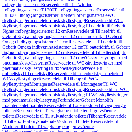
indbygningscisterner
Reservedele til Til Twinline
indbygningscisterner
Til 300T indbygningscisterner
Reservedele til
Til 300T indbygningscisterner
Tilbehør
Forbrugsmateriale
WC-
skyllestyringer med elektronisk skyllestyring
Reservedele til WC-
skyllestyringer med elektronisk skyllestyring
Til netdrift, til Geberit
Sigma indbygningscisterner 12 cm
Reservedele til Til netdrift, til
Geberit Sigma indbygningscisterner 12 cm
Til netdrift, til Geberit
Omega indbygningscisterner 12 cm
Reservedele til Til netdrift, til
Geberit Omega indbygningscisterner 12 cm
Til batteridrift, til Geberit
Sigma indbygningscisterner 12 cm
Reservedele til Til batteridrift, til
Geberit Sigma indbygningscisterner 12 cm
WC-skyllestyringer med
pneumatisk skyllestyring
Reservedele til WC-skyllestyringer med
pneumatisk skyllestyring
Til dobbeltskyl
Reservedele til Til
dobbeltskyl
Til enkeltskyl
Reservedele til Til enkeltskyl
Tilbehør til
WC-skyllestyringer
Reservedele til Tilbehør til WC-
skyllestyringer
Montagesæt
Reservedele til Montagesæt
Til WC-
skyllestyringer med elektronisk skyllestyring
Reservedele til Til WC-
skyllestyringer med elektronisk skyllestyring
Til WC-skyllestyringer
med pneumatisk skyllestyring
Forbindelser
Geberit Monolith
moduler
Toiletmoduler
Reservedele til Toiletmoduler
Til væghængte
toiletter
Reservedele til Til væghængte toiletter
Til gulvstående
toiletter
Reservedele til Til gulvstående toiletter
Tilbehør
Reservedele
til Tilbehør
Forbrugsmateriale
Moduler til bideter
Reservedele til
Moduler til bideter
Til væghængte og gulvstående
bideter
Reservedele til Til væghængte og gulvstående