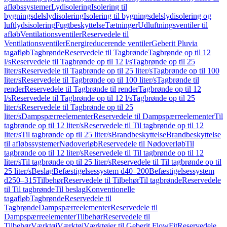
afløbssystemer
Lydisolering
Isolering til
bygningsdelslydisolering
Isolering til bygningsdelslydisolering og
luftlydsisolering
Fugtbeskyttelse
Tætninger
Udluftningsventiler til
afløb
Ventilationsventiler
Reservedele til
Ventilationsventiler
Energireducerende ventiler
Geberit Pluvia
tagafløb
Tagbrønde
Reservedele til Tagbrønde
Tagbrønde op til 12
l/s
Reservedele til Tagbrønde op til 12 l/s
Tagbrønde op til 25
liter/s
Reservedele til Tagbrønde op til 25 liter/s
Tagbrønde op til 100
liter/s
Reservedele til Tagbrønde op til 100 liter/s
Tagbrønde til
render
Reservedele til Tagbrønde til render
Tagbrønde op til 12
l/s
Reservedele til Tagbrønde op til 12 l/s
Tagbrønde op til 25
liter/s
Reservedele til Tagbrønde op til 25
liter/s
Dampspærreelementer
Reservedele til Dampspærreelementer
Til
tagbrønde op til 12 liter/s
Reservedele til Til tagbrønde op til 12
liter/s
Til tagbrønde op til 25 liter/s
Brandbeskyttelse
Brandbeskyttelse
til afløbssystemer
Nødoverløb
Reservedele til Nødoverløb
Til
tagbrønde op til 12 liter/s
Reservedele til Til tagbrønde op til 12
liter/s
Til tagbrønde op til 25 liter/s
Reservedele til Til tagbrønde op til
25 liter/s
Beslag
Befæstigelsessystem d40–200
Befæstigelsessystem
d250–315
Tilbehør
Reservedele til Tilbehør
Til tagbrønde
Reservedele
til Til tagbrønde
Til beslag
Konventionelle
tagafløb
Tagbrønde
Reservedele til
Tagbrønde
Dampspærreelementer
Reservedele til
Dampspærreelementer
Tilbehør
Reservedele til
Tilbehør
Værktøj
Værktøj
Værktøjer til Geberit FlowFit
Reservedele