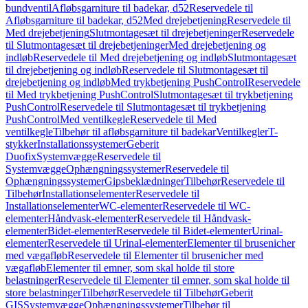
bundventil
Afløbsgarniture til badekar, d52
Reservedele til
Afløbsgarniture til badekar, d52
Med drejebetjening
Reservedele til
Med drejebetjening
Slutmontagesæt til drejebetjeninger
Reservedele
til Slutmontagesæt til drejebetjeninger
Med drejebetjening og
indløb
Reservedele til Med drejebetjening og indløb
Slutmontagesæt
til drejebetjening og indløb
Reservedele til Slutmontagesæt til
drejebetjening og indløb
Med trykbetjening PushControl
Reservedele
til Med trykbetjening PushControl
Slutmontagesæt til trykbetjening
PushControl
Reservedele til Slutmontagesæt til trykbetjening
PushControl
Med ventilkegle
Reservedele til Med
ventilkegle
Tilbehør til afløbsgarniture til badekar
Ventilkegler
T-
stykker
Installationssystemer
Geberit
Duofix
Systemvægge
Reservedele til
Systemvægge
Ophængningssystemer
Reservedele til
Ophængningssystemer
Gipsbeklædninger
Tilbehør
Reservedele til
Tilbehør
Installationselementer
Reservedele til
Installationselementer
WC-elementer
Reservedele til WC-
elementer
Håndvask-elementer
Reservedele til Håndvask-
elementer
Bidet-elementer
Reservedele til Bidet-elementer
Urinal-
elementer
Reservedele til Urinal-elementer
Elementer til brusenicher
med vægafløb
Reservedele til Elementer til brusenicher med
vægafløb
Elementer til emner, som skal holde til store
belastninger
Reservedele til Elementer til emner, som skal holde til
store belastninger
Tilbehør
Reservedele til Tilbehør
Geberit
GIS
Systemvægge
Ophængningssystemer
Tilbehør til