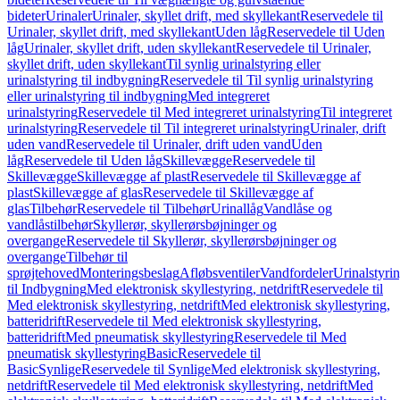
bideter
Urinaler
Urinaler, skyllet drift, med skyllekant
Reservedele til
Urinaler, skyllet drift, med skyllekant
Uden låg
Reservedele til Uden
låg
Urinaler, skyllet drift, uden skyllekant
Reservedele til Urinaler,
skyllet drift, uden skyllekant
Til synlig urinalstyring eller
urinalstyring til indbygning
Reservedele til Til synlig urinalstyring
eller urinalstyring til indbygning
Med integreret
urinalstyring
Reservedele til Med integreret urinalstyring
Til integreret
urinalstyring
Reservedele til Til integreret urinalstyring
Urinaler, drift
uden vand
Reservedele til Urinaler, drift uden vand
Uden
låg
Reservedele til Uden låg
Skillevægge
Reservedele til
Skillevægge
Skillevægge af plast
Reservedele til Skillevægge af
plast
Skillevægge af glas
Reservedele til Skillevægge af
glas
Tilbehør
Reservedele til Tilbehør
Urinallåg
Vandlåse og
vandlåstilbehør
Skyllerør, skyllerørsbøjninger og
overgange
Reservedele til Skyllerør, skyllerørsbøjninger og
overgange
Tilbehør til
sprøjtehoved
Monteringsbeslag
Afløbsventiler
Vandfordeler
Urinalstyri
til Indbygning
Med elektronisk skyllestyring, netdrift
Reservedele til
Med elektronisk skyllestyring, netdrift
Med elektronisk skyllestyring,
batteridrift
Reservedele til Med elektronisk skyllestyring,
batteridrift
Med pneumatisk skyllestyring
Reservedele til Med
pneumatisk skyllestyring
Basic
Reservedele til
Basic
Synlige
Reservedele til Synlige
Med elektronisk skyllestyring,
netdrift
Reservedele til Med elektronisk skyllestyring, netdrift
Med