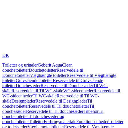
DK
Toiletter og urinaler
Geberit AquaClean
douchetoiletter
Douchetoiletter
Reservedele til
Douchetoiletter
Væghængte toiletter
Reservedele til Væghængte
toiletter
Gulvstående toiletter
Reservedele til Gulvstående
toiletter
Douchesæder
Reservedele til Douchesæder
Til WC-
skåle
Reservedele til Til WC-skåle
WC-sideenheder
Reservedele til
WC-sideenheder
Til WC-skåle
Reservedele til Til WC-
skåle
Designplader
Reservedele til Designplader
Til
douchetoiletter
Reservedele til Til douchetoiletter
Til
douchesæder
Reservedele til Til douchesæder
Tilbehør
Til
douchetoiletter
Til douchesæder og
douchetoiletter
Toiletter
Forbrugsmateriale
Funktionsenheder
Toiletter
og toiletsæder
Væghængte toiletter
Reservedele til Væghængte