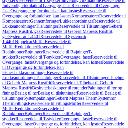
stykker
Reservedele til T-stykker
Indvendig cirkulation
Reservedele til
Indvendig cirkulation
Overgange, faste
Reservedele til Overgange,
faste
Overgange og forbindelser, kan løsnes
Reservedele til
Overgange og forbindelser, kan løsnes
Kompensatorer
Reservedele til
Kompensatorer
Gennemføringer
Lukkeanordninger
Reservedele til
Lukkeanordninger
Tilslutninger
Reservedele til Tilslutninger
Geberit
Mapress Rustfrit, gas
Reservedele til Geberit Mapress Rustfrit,
gas
Systemrør 1.4401
Reservedele til Systemrør
1.4401
Nippelrør
Muffer
Reservedele til
Muffer
Reduktioner
Reservedele til
Reduktioner
Bøjninger
Reservedele til Bøjninger
T-
stykker
Reservedele til T-stykker
Overgange, faste
Reservedele til
Overgange, faste
Overgange og forbindelser, kan løsnes
Reservedele
til Overgange og forbindelser, kan
løsnes
Lukkeanordninger
Reservedele til
Lukkeanordninger
Tilslutninger
Reservedele til Tilslutninger
Tilbehør
til Geberit Mapress Rustfrit
Reservedele til Tilbehør til Geberit
Mapress Rustfrit
Beskyttelseskapper til rørender
Pakninger til rør og
fittings
Beslag til rør
Beslag til tilslutninger
Reservedele til Beslag til
tilslutninger
Systempakninger
Geberit Mapress Therm
Systemrør
Therm
Fittings
Reservedele til Fittings
Muffer
Reservedele til
Muffer
Reduktioner
Reservedele til
Reduktioner
Bøjninger
Reservedele til Bøjninger
T-
stykker
Reservedele til T-stykker
Overgange, faste
Reservedele til
Overgange, faste
Overgange og forbindelser, kan løsnes
Reservedele