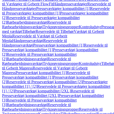
til Værktøjer til Geberit FlowFit
Håndpresseværktøjer
Reservedele til
Håndpresseværktøjer
Presseværktøjer kompatibilitet [1]
Reservedele
til Presseværktøjer kompatibilitet [1]
Presseværktøjer kompatibilitet
[2]
Reservedele til Presseværktøjer kompatibilitet
[2]
Rørbearbejdningsværktøj
Reservedele til
Rørbearbejdningsværktøj
Trykprøvningspropper
Kontroludstyr
Pressea
med værktøj
Tilbehør
Reservedele til Tilbehør
Værktøj til Geberit
Mepla
Reservedele til Værktøj til Geberit
Mepla
Håndpresseværktøj
Reservedele til
Håndpresseværktøj
Presseværktøj kompatibilitet [1]
Reservedele til
Presseværktøj kompatibilitet [1]
Presseværktøj kompatibilitet
[2]
Reservedele til Presseværktøj kompatibilitet
[2]
Rørbearbejdningsværktøj
Reservedele til
Rørbearbejdningsværktøj
Trykprøvningspropper
Kontroludstyr
Tilbehø
til Geberit Mapress
Reservedele til Værktøj til Geberit
Mapress
Presseværktøj kompatibilitet [1]
Reservedele til
Presseværktøj kompatibilitet [1]
Presseværktøj kompatibilitet
[2]
Reservedele til Presseværktøj kompatibilitet [2]
Presseværktøjer
kompatibilitet [1] / [2]
Reservedele til Presseværktøjer kompatibilitet
[1] / [2]
Presseværktøj kompatibilitet [2XL]
Reservedele til
Presseværktøj kompatibilitet [2XL]
Presseværktøj kompatibilitet
[3]
Reservedele til Presseværktøj kompatibilitet
[3]
Rørbearbejdningsværktøj
Reservedele til
Rørbearbejdningsværktøj
Trykprøvningspropper
Reservedele til
Trykprøvningspropper
Kontroludstyr
Tilbehør
Presseværktøj
Reservede