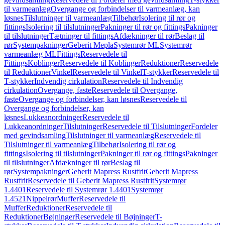
til varmeanlæg
Overgange og forbindelser til varmeanlæg, kan
løsnes
Tilslutninger til varmeanlæg
Tilbehør
Isolering til rør og
fittings
Isolering til tilslutninger
Pakninger til rør og fittings
Pakninger
til tilslutninger
Tætninger til fittings
Afdækninger til rør
Beslag til
rør
Systempakninger
Geberit Mepla
Systemrør ML
Systemrør
varmeanlæg ML
Fittings
Reservedele til
Fittings
Koblinger
Reservedele til Koblinger
Reduktioner
Reservedele
til Reduktioner
Vinkel
Reservedele til Vinkel
T-stykker
Reservedele til
T-stykker
Indvendig cirkulation
Reservedele til Indvendig
cirkulation
Overgange, faste
Reservedele til Overgange,
faste
Overgange og forbindelser, kan løsnes
Reservedele til
Overgange og forbindelser, kan
løsnes
Lukkeanordninger
Reservedele til
Lukkeanordninger
Tilslutninger
Reservedele til Tilslutninger
Fordeler
med gevindsamling
Tilslutninger til varmeanlæg
Reservedele til
Tilslutninger til varmeanlæg
Tilbehør
Isolering til rør og
fittings
Isolering til tilslutninger
Pakninger til rør og fittings
Pakninger
til tilslutninger
Afdækninger til rør
Beslag til
rør
Systempakninger
Geberit Mapress Rustfrit
Geberit Mapress
Rustfrit
Reservedele til Geberit Mapress Rustfrit
Systemrør
1.4401
Reservedele til Systemrør 1.4401
Systemrør
1.4521
Nippelrør
Muffer
Reservedele til
Muffer
Reduktioner
Reservedele til
Reduktioner
Bøjninger
Reservedele til Bøjninger
T-