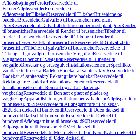
Afløbsbøjninger
Feroler
Reservedele til
Feroler
Afløbsventiler
Reservedele til
Afløbsventiler
Tilbehør
Reservedele til Tilbehør
Bruseniche og
badekar
Brusenicher
Gulvafløb til brusenicher med plant
gulv
Reservedele til Gulvafløb til brusenicher med plant gulv
Render
til brusenicher
Reservedele til Render til brusenicher
Tilbehør til
render til brusenicher
Reservedele til Tilbehør til render til
brusenicher
Gulvafløb til brusenicher
Reservedele til Gulvafløb til
brusenicher
Tilbehør til gulvafløb til brusenicher
Reservedele til
Tilbehør til gulvafløb til brusenicher
Vægafløb
Reservedele til
Vægafløb
Tilbehør til vægafløb
Reservedele til Tilbehør til
vægafløb
Brusekar og brusegulve
Installationselementer
Specifikke
vandlåse til brusekar
Badekar
Badekar af sanitetsakryl
Reservedele til
Badekar af sanitetsakryl
Rektangulære badekar
Reservedele til
Rektangulære badekar
Installationselementer
Reservedele til
Installationselementer
Ben sæt og sæt af plader og
vægbeslag
Reservedele til Ben sæt og sæt af plader og
vægbeslag
Apparattilslutninger til doucher & badekar
Afløbsgarniture
til brusekar, d52
Reservedele til Afløbsgarniture til brusekar,
d52
Uden dæksel til bundventil
Reservedele til Uden dæksel til
bundventil
Dæksel til bundventil
Reservedele til Dæksel til
bundventil
Afløbsgarniture til brusekar, d90
Reservedele til
Afløbsgarniture til brusekar, d90
Med dæksel til
bundventil
Reservedele til Med dæksel til bundventil
Uden dæksel til
bundventil
Reservedele til Uden dæksel til