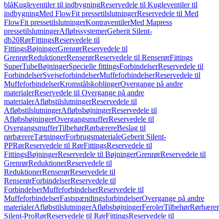
blå
Kugleventiler til indbygning
Reservedele til Kugleventiler til
indbygning
Med FlowFit pressetilslutninger
Reservedele til Med
FlowFit pressetilslutninger
Kontraventiler
Med Mapress
pressetilslutninger
Afløbssystemer
Geberit Silent-
db20
Rør
Fittings
Reservedele til
Fittings
Bøjninger
Grenrør
Reservedele til
Grenrør
Reduktioner
Renserør
Reservedele til Renserør
Fittings
SuperTube
Bøjninger
Specielle fittings
Forbindelser
Reservedele til
Forbindelser
Svejseforbindelser
Muffeforbindelser
Reservedele til
Muffeforbindelser
Kromstålskoblinger
Overgange på andre
materialer
Reservedele til Overgange på andre
materialer
Afløbstilslutninger
Reservedele til
Afløbstilslutninger
Afløbsbøjninger
Reservedele til
Afløbsbøjninger
Overgangsmuffer
Reservedele til
Overgangsmuffer
Tilbehør
Rørbærere
Beslag til
rørbærere
Tætninger
Forbrugsmateriale
Geberit Silent-
PP
Rør
Reservedele til Rør
Fittings
Reservedele til
Fittings
Bøjninger
Reservedele til Bøjninger
Grenrør
Reservedele til
Grenrør
Reduktioner
Reservedele til
Reduktioner
Renserør
Reservedele til
Renserør
Forbindelser
Reservedele til
Forbindelser
Muffeforbindelser
Reservedele til
Muffeforbindelser
Fastspændingsforbindelser
Overgange på andre
materialer
Afløbstilslutninger
Afløbsbøjninger
Feroler
Tilbehør
Rørbærer
Silent-Pro
Rør
Reservedele til Rør
Fittings
Reservedele til