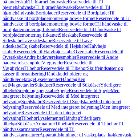
på underskab
Til hjørnehåndvaske
Reservedele til Til
hjørnehåndvaske
Til hjørnehåndvaske
Reservedele til Til
hjørnehåndvaske
Bordplader
Reservedele til Bordplader
Til
håndvaske til bordplademontering bowle formet
Reservedele til Til
håndvaske til bordplademontering bowle formet
Til håndvaske til
bordplademontering firkantet
Reservedele til Til håndvaske til
bordplademontering firkantet
Sideskabe
Reservedele til
Sideskabe
Lave sideskabe
Reservedele til Lave
sideskabe
Højskabe
Reservedele til Højskabe
Halvhøje
skabe
Reservedele til Halvhøje skabe
Overskabe
Reservedele til
Overskabe
Andre badeværelsesmøbler
Reservedele til Andre
badeværelsesmøbler
Væghylder
Reservedele til
Væghylder
Tilbehør
Reservedele til Tilbehør
Skuffeindsatser og
kasser til organisering
Håndklædeholdere og
håndklædekroge
Lyselementer
Håndtag
Ben
sæt
Magnettavler
Stikdåser
Reservedele til Stikdåser
Yderligere
tilbehør
Spejle og spejlskabe
Spejle
Reservedele til Spejle
Med
integreret belysning
Reservedele til Med integreret
belysning
Spejlskabe
Reservedele til Spejlskabe
Med integreret
belysning
Reservedele til Med integreret belysning
Uden integreret
belysning
Reservedele til Uden integreret
belysning
Tilbehør
Lyselementer
Håndtag
Yderligere
tilbehør
Stikdåser
Armaturer
Tilbehør
Reservedele til Tilbehør
Til
håndvaskarmaturer
Reservedele til Til
håndvaskarmaturer
Apparattilslutninger til vaskeplads, køkkenvask,