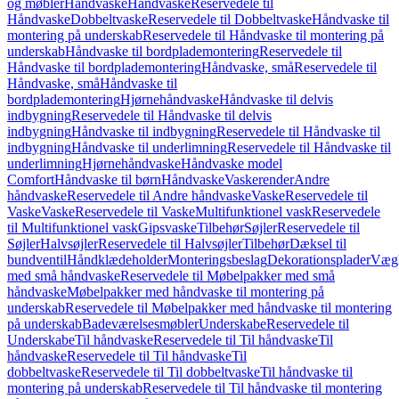
og møbler
Håndvaske
Håndvaske
Reservedele til
Håndvaske
Dobbeltvaske
Reservedele til Dobbeltvaske
Håndvaske til
montering på underskab
Reservedele til Håndvaske til montering på
underskab
Håndvaske til bordplademontering
Reservedele til
Håndvaske til bordplademontering
Håndvaske, små
Reservedele til
Håndvaske, små
Håndvaske til
bordplademontering
Hjørnehåndvaske
Håndvaske til delvis
indbygning
Reservedele til Håndvaske til delvis
indbygning
Håndvaske til indbygning
Reservedele til Håndvaske til
indbygning
Håndvaske til underlimning
Reservedele til Håndvaske til
underlimning
Hjørnehåndvaske
Håndvaske model
Comfort
Håndvaske til børn
Håndvaske
Vaskerender
Andre
håndvaske
Reservedele til Andre håndvaske
Vaske
Reservedele til
Vaske
Vaske
Reservedele til Vaske
Multifunktionel vask
Reservedele
til Multifunktionel vask
Gipsvaske
Tilbehør
Søjler
Reservedele til
Søjler
Halvsøjler
Reservedele til Halvsøjler
Tilbehør
Dæksel til
bundventil
Håndklædeholder
Monteringsbeslag
Dekorationsplader
Vægh
med små håndvaske
Reservedele til Møbelpakker med små
håndvaske
Møbelpakker med håndvaske til montering på
underskab
Reservedele til Møbelpakker med håndvaske til montering
på underskab
Badeværelsesmøbler
Underskabe
Reservedele til
Underskabe
Til håndvaske
Reservedele til Til håndvaske
Til
håndvaske
Reservedele til Til håndvaske
Til
dobbeltvaske
Reservedele til Til dobbeltvaske
Til håndvaske til
montering på underskab
Reservedele til Til håndvaske til montering