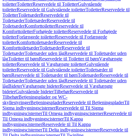
toiletter
Toiletter
Reservedele til Toiletter
Gulvstående
toiletter
Reservedele til Gulvstående toiletter
Toiletter
Reservedele til
Toiletter
Toiletsæder
Reservedele til
Toiletsæder
Toiletsæder
Reservedele til
Toiletsæder
Komforttoiletter
Reservedele til
Komforttoiletter
Forhøjede toiletter
Reservedele til Forhøjede
toiletter
Forlængede toiletter
Reservedele til Forlængede
toiletter
Komforttoiletsæder
Reservedele til
Komforttoiletsæder
Toiletsæder
Reservedele til
Toiletsæder
Toiletsæder uden låg
Reservedele til Toiletsæder uden
låg
Toiletter til børn
Reservedele til Toiletter til børn
Væghængte
toiletter
Reservedele til Væghængte toiletter
Gulvstående
toiletter
Reservedele til Gulvstående toiletter
Toiletsæder til
børn
Reservedele til Toiletsæder til børn
Toiletsæder
Reservedele til
Toiletsæder
Toiletsæder uden låg
Reservedele til Toiletsæder uden
låg
Bideter
Væghængte bideter
Reservedele til Væghængte
bideter
Gulvstående bideter
Tilbehør
Reservedele til
Tilbehør
Betjeningsplader og WC-
skyllestyringer
Betjeningsplader
Reservedele til Betjeningsplader
Til
Sigma indbygningscisterner
Reservedele til Til Sigma
indbygningscisterner
Til Omega indbygningscisterner
Reservedele til
Til Omega indbygningscisterner
Til Kappa
indbygningscisterner
Reservedele til Til Kappa
indbygningscisterner
Til Delta indbygningscisterner
Reservedele til
Til Delta indbygningscisterner
Til Twinline