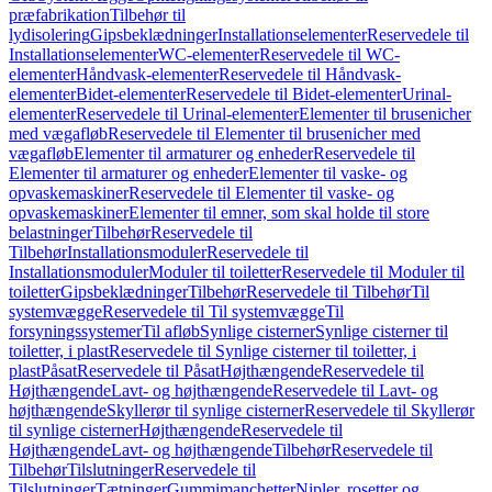
præfabrikation
Tilbehør til
lydisolering
Gipsbeklædninger
Installationselementer
Reservedele til
Installationselementer
WC-elementer
Reservedele til WC-
elementer
Håndvask-elementer
Reservedele til Håndvask-
elementer
Bidet-elementer
Reservedele til Bidet-elementer
Urinal-
elementer
Reservedele til Urinal-elementer
Elementer til brusenicher
med vægafløb
Reservedele til Elementer til brusenicher med
vægafløb
Elementer til armaturer og enheder
Reservedele til
Elementer til armaturer og enheder
Elementer til vaske- og
opvaskemaskiner
Reservedele til Elementer til vaske- og
opvaskemaskiner
Elementer til emner, som skal holde til store
belastninger
Tilbehør
Reservedele til
Tilbehør
Installationsmoduler
Reservedele til
Installationsmoduler
Moduler til toiletter
Reservedele til Moduler til
toiletter
Gipsbeklædninger
Tilbehør
Reservedele til Tilbehør
Til
systemvægge
Reservedele til Til systemvægge
Til
forsyningssystemer
Til afløb
Synlige cisterner
Synlige cisterner til
toiletter, i plast
Reservedele til Synlige cisterner til toiletter, i
plast
Påsat
Reservedele til Påsat
Højthængende
Reservedele til
Højthængende
Lavt- og højthængende
Reservedele til Lavt- og
højthængende
Skyllerør til synlige cisterner
Reservedele til Skyllerør
til synlige cisterner
Højthængende
Reservedele til
Højthængende
Lavt- og højthængende
Tilbehør
Reservedele til
Tilbehør
Tilslutninger
Reservedele til
Tilslutninger
Tætninger
Gummimanchetter
Nipler, rosetter og