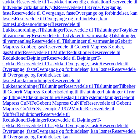
stykker
Reservedele til T-stykker
Indvendig cirkulation
Reservedele til
Indvendig cirkulation
Kryds
Reservedele til Kryds
Overgange,
faste
Reservedele til Overgange, faste
Overgange og forbindelser, kan
løsnes
Reservedele til Overgange og forbindelser, kan
løsnes
Lukkeanordninger
Reservedele til
Lukkeanordninger
Tilslutninger
Reservedele til Tilslutninger
T-stykker
til varmeanlæg
Reservedele til T-stykker til varmeanlæg
Tilslutninger
til varmeanlæg
Reservedele til Tilslutninger til varmeanlæg
Geberit
Mapress Kobber, gas
Reservedele til Geberit Mapress Kobber,
gas
Muffer
Reservedele til Muffer
Reduktioner
Reservedele til
Reduktioner
Bøjninger
Reservedele til Bøjninger
T-
stykker
Reservedele til T-stykker
Overgange, faste
Reservedele til
Overgange, faste
Overgange og forbindelser, kan løsnes
Reservedele
til Overgange og forbindelser, kan
løsnes
Lukkeanordninger
Reservedele til
Lukkeanordninger
Tilslutninger
Reservedele til Tilslutninger
Tilbehør
til Geberit Mapress Kobber
Isolering til tilslutninger
Pakninger til rør
og fittings
Afdækninger til rør
Beslag til rør
Systempakninger
Geberit
Mapress CuNiFe
Geberit Mapress CuNiFe
Reservedele til Geberit
Mapress CuNiFe
Systemrør 2.1972
Muffer
Reservedele til
Muffer
Reduktioner
Reservedele til
Reduktioner
Bøjninger
Reservedele til Bøjninger
T-
stykker
Reservedele til T-stykker
Overgange, faste
Reservedele til
Overgange, faste
Overgange og forbindelser, kan løsnes
Reservedele
til Overgange og forbindelser, kan