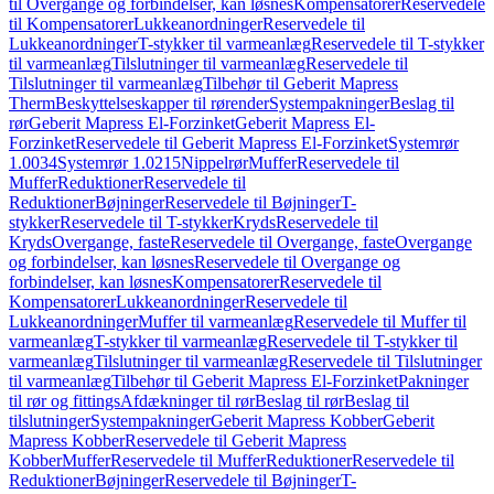
til Overgange og forbindelser, kan løsnes
Kompensatorer
Reservedele
til Kompensatorer
Lukkeanordninger
Reservedele til
Lukkeanordninger
T-stykker til varmeanlæg
Reservedele til T-stykker
til varmeanlæg
Tilslutninger til varmeanlæg
Reservedele til
Tilslutninger til varmeanlæg
Tilbehør til Geberit Mapress
Therm
Beskyttelseskapper til rørender
Systempakninger
Beslag til
rør
Geberit Mapress El-Forzinket
Geberit Mapress El-
Forzinket
Reservedele til Geberit Mapress El-Forzinket
Systemrør
1.0034
Systemrør 1.0215
Nippelrør
Muffer
Reservedele til
Muffer
Reduktioner
Reservedele til
Reduktioner
Bøjninger
Reservedele til Bøjninger
T-
stykker
Reservedele til T-stykker
Kryds
Reservedele til
Kryds
Overgange, faste
Reservedele til Overgange, faste
Overgange
og forbindelser, kan løsnes
Reservedele til Overgange og
forbindelser, kan løsnes
Kompensatorer
Reservedele til
Kompensatorer
Lukkeanordninger
Reservedele til
Lukkeanordninger
Muffer til varmeanlæg
Reservedele til Muffer til
varmeanlæg
T-stykker til varmeanlæg
Reservedele til T-stykker til
varmeanlæg
Tilslutninger til varmeanlæg
Reservedele til Tilslutninger
til varmeanlæg
Tilbehør til Geberit Mapress El-Forzinket
Pakninger
til rør og fittings
Afdækninger til rør
Beslag til rør
Beslag til
tilslutninger
Systempakninger
Geberit Mapress Kobber
Geberit
Mapress Kobber
Reservedele til Geberit Mapress
Kobber
Muffer
Reservedele til Muffer
Reduktioner
Reservedele til
Reduktioner
Bøjninger
Reservedele til Bøjninger
T-