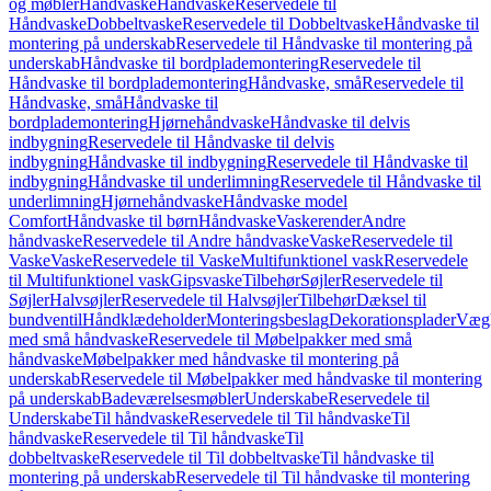
og møbler
Håndvaske
Håndvaske
Reservedele til
Håndvaske
Dobbeltvaske
Reservedele til Dobbeltvaske
Håndvaske til
montering på underskab
Reservedele til Håndvaske til montering på
underskab
Håndvaske til bordplademontering
Reservedele til
Håndvaske til bordplademontering
Håndvaske, små
Reservedele til
Håndvaske, små
Håndvaske til
bordplademontering
Hjørnehåndvaske
Håndvaske til delvis
indbygning
Reservedele til Håndvaske til delvis
indbygning
Håndvaske til indbygning
Reservedele til Håndvaske til
indbygning
Håndvaske til underlimning
Reservedele til Håndvaske til
underlimning
Hjørnehåndvaske
Håndvaske model
Comfort
Håndvaske til børn
Håndvaske
Vaskerender
Andre
håndvaske
Reservedele til Andre håndvaske
Vaske
Reservedele til
Vaske
Vaske
Reservedele til Vaske
Multifunktionel vask
Reservedele
til Multifunktionel vask
Gipsvaske
Tilbehør
Søjler
Reservedele til
Søjler
Halvsøjler
Reservedele til Halvsøjler
Tilbehør
Dæksel til
bundventil
Håndklædeholder
Monteringsbeslag
Dekorationsplader
Vægh
med små håndvaske
Reservedele til Møbelpakker med små
håndvaske
Møbelpakker med håndvaske til montering på
underskab
Reservedele til Møbelpakker med håndvaske til montering
på underskab
Badeværelsesmøbler
Underskabe
Reservedele til
Underskabe
Til håndvaske
Reservedele til Til håndvaske
Til
håndvaske
Reservedele til Til håndvaske
Til
dobbeltvaske
Reservedele til Til dobbeltvaske
Til håndvaske til
montering på underskab
Reservedele til Til håndvaske til montering