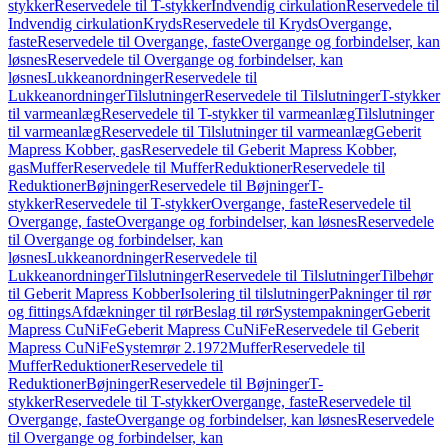
stykker
Reservedele til T-stykker
Indvendig cirkulation
Reservedele til
Indvendig cirkulation
Kryds
Reservedele til Kryds
Overgange,
faste
Reservedele til Overgange, faste
Overgange og forbindelser, kan
løsnes
Reservedele til Overgange og forbindelser, kan
løsnes
Lukkeanordninger
Reservedele til
Lukkeanordninger
Tilslutninger
Reservedele til Tilslutninger
T-stykker
til varmeanlæg
Reservedele til T-stykker til varmeanlæg
Tilslutninger
til varmeanlæg
Reservedele til Tilslutninger til varmeanlæg
Geberit
Mapress Kobber, gas
Reservedele til Geberit Mapress Kobber,
gas
Muffer
Reservedele til Muffer
Reduktioner
Reservedele til
Reduktioner
Bøjninger
Reservedele til Bøjninger
T-
stykker
Reservedele til T-stykker
Overgange, faste
Reservedele til
Overgange, faste
Overgange og forbindelser, kan løsnes
Reservedele
til Overgange og forbindelser, kan
løsnes
Lukkeanordninger
Reservedele til
Lukkeanordninger
Tilslutninger
Reservedele til Tilslutninger
Tilbehør
til Geberit Mapress Kobber
Isolering til tilslutninger
Pakninger til rør
og fittings
Afdækninger til rør
Beslag til rør
Systempakninger
Geberit
Mapress CuNiFe
Geberit Mapress CuNiFe
Reservedele til Geberit
Mapress CuNiFe
Systemrør 2.1972
Muffer
Reservedele til
Muffer
Reduktioner
Reservedele til
Reduktioner
Bøjninger
Reservedele til Bøjninger
T-
stykker
Reservedele til T-stykker
Overgange, faste
Reservedele til
Overgange, faste
Overgange og forbindelser, kan løsnes
Reservedele
til Overgange og forbindelser, kan