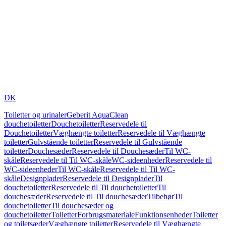
DK
Toiletter og urinaler
Geberit AquaClean
douchetoiletter
Douchetoiletter
Reservedele til
Douchetoiletter
Væghængte toiletter
Reservedele til Væghængte
toiletter
Gulvstående toiletter
Reservedele til Gulvstående
toiletter
Douchesæder
Reservedele til Douchesæder
Til WC-
skåle
Reservedele til Til WC-skåle
WC-sideenheder
Reservedele til
WC-sideenheder
Til WC-skåle
Reservedele til Til WC-
skåle
Designplader
Reservedele til Designplader
Til
douchetoiletter
Reservedele til Til douchetoiletter
Til
douchesæder
Reservedele til Til douchesæder
Tilbehør
Til
douchetoiletter
Til douchesæder og
douchetoiletter
Toiletter
Forbrugsmateriale
Funktionsenheder
Toiletter
og toiletsæder
Væghængte toiletter
Reservedele til Væghængte