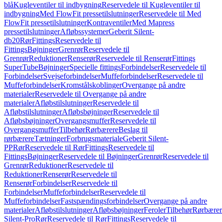
blå
Kugleventiler til indbygning
Reservedele til Kugleventiler til
indbygning
Med FlowFit pressetilslutninger
Reservedele til Med
FlowFit pressetilslutninger
Kontraventiler
Med Mapress
pressetilslutninger
Afløbssystemer
Geberit Silent-
db20
Rør
Fittings
Reservedele til
Fittings
Bøjninger
Grenrør
Reservedele til
Grenrør
Reduktioner
Renserør
Reservedele til Renserør
Fittings
SuperTube
Bøjninger
Specielle fittings
Forbindelser
Reservedele til
Forbindelser
Svejseforbindelser
Muffeforbindelser
Reservedele til
Muffeforbindelser
Kromstålskoblinger
Overgange på andre
materialer
Reservedele til Overgange på andre
materialer
Afløbstilslutninger
Reservedele til
Afløbstilslutninger
Afløbsbøjninger
Reservedele til
Afløbsbøjninger
Overgangsmuffer
Reservedele til
Overgangsmuffer
Tilbehør
Rørbærere
Beslag til
rørbærere
Tætninger
Forbrugsmateriale
Geberit Silent-
PP
Rør
Reservedele til Rør
Fittings
Reservedele til
Fittings
Bøjninger
Reservedele til Bøjninger
Grenrør
Reservedele til
Grenrør
Reduktioner
Reservedele til
Reduktioner
Renserør
Reservedele til
Renserør
Forbindelser
Reservedele til
Forbindelser
Muffeforbindelser
Reservedele til
Muffeforbindelser
Fastspændingsforbindelser
Overgange på andre
materialer
Afløbstilslutninger
Afløbsbøjninger
Feroler
Tilbehør
Rørbærer
Silent-Pro
Rør
Reservedele til Rør
Fittings
Reservedele til