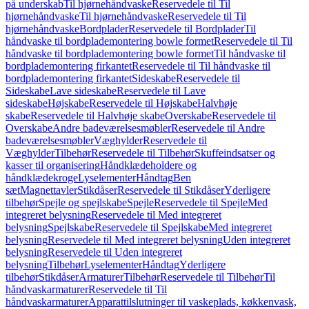
på underskab
Til hjørnehåndvaske
Reservedele til Til
hjørnehåndvaske
Til hjørnehåndvaske
Reservedele til Til
hjørnehåndvaske
Bordplader
Reservedele til Bordplader
Til
håndvaske til bordplademontering bowle formet
Reservedele til Til
håndvaske til bordplademontering bowle formet
Til håndvaske til
bordplademontering firkantet
Reservedele til Til håndvaske til
bordplademontering firkantet
Sideskabe
Reservedele til
Sideskabe
Lave sideskabe
Reservedele til Lave
sideskabe
Højskabe
Reservedele til Højskabe
Halvhøje
skabe
Reservedele til Halvhøje skabe
Overskabe
Reservedele til
Overskabe
Andre badeværelsesmøbler
Reservedele til Andre
badeværelsesmøbler
Væghylder
Reservedele til
Væghylder
Tilbehør
Reservedele til Tilbehør
Skuffeindsatser og
kasser til organisering
Håndklædeholdere og
håndklædekroge
Lyselementer
Håndtag
Ben
sæt
Magnettavler
Stikdåser
Reservedele til Stikdåser
Yderligere
tilbehør
Spejle og spejlskabe
Spejle
Reservedele til Spejle
Med
integreret belysning
Reservedele til Med integreret
belysning
Spejlskabe
Reservedele til Spejlskabe
Med integreret
belysning
Reservedele til Med integreret belysning
Uden integreret
belysning
Reservedele til Uden integreret
belysning
Tilbehør
Lyselementer
Håndtag
Yderligere
tilbehør
Stikdåser
Armaturer
Tilbehør
Reservedele til Tilbehør
Til
håndvaskarmaturer
Reservedele til Til
håndvaskarmaturer
Apparattilslutninger til vaskeplads, køkkenvask,