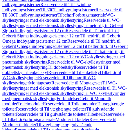
indbygningscisterner
Reservedele til Til Twinline
indbygningscisterner
Til 300T indbygningscisterner
Reservedele til
Til 300T indbygningscisterner
Tilbehør
Forbrugsmateriale
WC-
skyllestyringer med elektronisk skyllestyring
Reservedele til WC-
skyllestyringer med elektronisk skyllestyring
Til netdrift, til Geberit
Sigma indbygningscisterner 12 cm
Reservedele til Til netdrift, til
Geberit Sigma indbygningscisterner 12 cm
Til netdrift, til Geberit
Omega indbygningscisterner 12 cm
Reservedele til Til netdrift, til
Geberit Omega indbygningscisterner 12 cm
Til batteridrift, til Geberit
Sigma indbygningscisterner 12 cm
Reservedele til Til batteridrift, til
Geberit Sigma indbygningscisterner 12 cm
WC-skyllestyringer med
pneumatisk skyllestyring
Reservedele til WC-skyllestyringer med
pneumatisk skyllestyring
Til dobbeltskyl
Reservedele til Til
dobbeltskyl
Til enkeltskyl
Reservedele til Til enkeltskyl
Tilbehør til
WC-skyllestyringer
Reservedele til Tilbehør til WC-
skyllestyringer
Montagesæt
Reservedele til Montagesæt
Til WC-
skyllestyringer med elektronisk skyllestyring
Reservedele til Til WC-
skyllestyringer med elektronisk skyllestyring
Til WC-skyllestyringer
med pneumatisk skyllestyring
Forbindelser
Geberit Monolith
moduler
Toiletmoduler
Reservedele til Toiletmoduler
Til væghængte
toiletter
Reservedele til Til væghængte toiletter
Til gulvstående
toiletter
Reservedele til Til gulvstående toiletter
Tilbehør
Reservedele
til Tilbehør
Forbrugsmateriale
Moduler til bideter
Reservedele til
Moduler til bideter
Til væghængte og gulvstående
bideter
Reservedele til Til væghængte og gulvstående