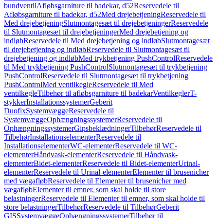
bundventil
Afløbsgarniture til badekar, d52
Reservedele til
Afløbsgarniture til badekar, d52
Med drejebetjening
Reservedele til
Med drejebetjening
Slutmontagesæt til drejebetjeninger
Reservedele
til Slutmontagesæt til drejebetjeninger
Med drejebetjening og
indløb
Reservedele til Med drejebetjening og indløb
Slutmontagesæt
til drejebetjening og indløb
Reservedele til Slutmontagesæt til
drejebetjening og indløb
Med trykbetjening PushControl
Reservedele
til Med trykbetjening PushControl
Slutmontagesæt til trykbetjening
PushControl
Reservedele til Slutmontagesæt til trykbetjening
PushControl
Med ventilkegle
Reservedele til Med
ventilkegle
Tilbehør til afløbsgarniture til badekar
Ventilkegler
T-
stykker
Installationssystemer
Geberit
Duofix
Systemvægge
Reservedele til
Systemvægge
Ophængningssystemer
Reservedele til
Ophængningssystemer
Gipsbeklædninger
Tilbehør
Reservedele til
Tilbehør
Installationselementer
Reservedele til
Installationselementer
WC-elementer
Reservedele til WC-
elementer
Håndvask-elementer
Reservedele til Håndvask-
elementer
Bidet-elementer
Reservedele til Bidet-elementer
Urinal-
elementer
Reservedele til Urinal-elementer
Elementer til brusenicher
med vægafløb
Reservedele til Elementer til brusenicher med
vægafløb
Elementer til emner, som skal holde til store
belastninger
Reservedele til Elementer til emner, som skal holde til
store belastninger
Tilbehør
Reservedele til Tilbehør
Geberit
GIS
Systemvægge
Ophængningssystemer
Tilbehør til