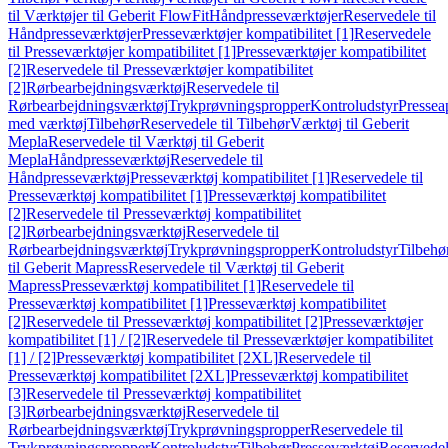
til Værktøjer til Geberit FlowFit
Håndpresseværktøjer
Reservedele til
Håndpresseværktøjer
Presseværktøjer kompatibilitet [1]
Reservedele
til Presseværktøjer kompatibilitet [1]
Presseværktøjer kompatibilitet
[2]
Reservedele til Presseværktøjer kompatibilitet
[2]
Rørbearbejdningsværktøj
Reservedele til
Rørbearbejdningsværktøj
Trykprøvningspropper
Kontroludstyr
Pressea
med værktøj
Tilbehør
Reservedele til Tilbehør
Værktøj til Geberit
Mepla
Reservedele til Værktøj til Geberit
Mepla
Håndpresseværktøj
Reservedele til
Håndpresseværktøj
Presseværktøj kompatibilitet [1]
Reservedele til
Presseværktøj kompatibilitet [1]
Presseværktøj kompatibilitet
[2]
Reservedele til Presseværktøj kompatibilitet
[2]
Rørbearbejdningsværktøj
Reservedele til
Rørbearbejdningsværktøj
Trykprøvningspropper
Kontroludstyr
Tilbehø
til Geberit Mapress
Reservedele til Værktøj til Geberit
Mapress
Presseværktøj kompatibilitet [1]
Reservedele til
Presseværktøj kompatibilitet [1]
Presseværktøj kompatibilitet
[2]
Reservedele til Presseværktøj kompatibilitet [2]
Presseværktøjer
kompatibilitet [1] / [2]
Reservedele til Presseværktøjer kompatibilitet
[1] / [2]
Presseværktøj kompatibilitet [2XL]
Reservedele til
Presseværktøj kompatibilitet [2XL]
Presseværktøj kompatibilitet
[3]
Reservedele til Presseværktøj kompatibilitet
[3]
Rørbearbejdningsværktøj
Reservedele til
Rørbearbejdningsværktøj
Trykprøvningspropper
Reservedele til
Trykprøvningspropper
Kontroludstyr
Tilbehør
Presseværktøj
Reservede