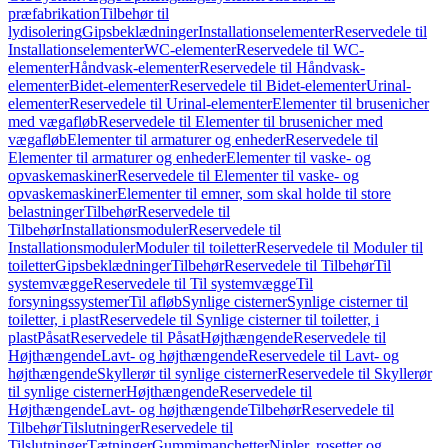
præfabrikation
Tilbehør til
lydisolering
Gipsbeklædninger
Installationselementer
Reservedele til
Installationselementer
WC-elementer
Reservedele til WC-
elementer
Håndvask-elementer
Reservedele til Håndvask-
elementer
Bidet-elementer
Reservedele til Bidet-elementer
Urinal-
elementer
Reservedele til Urinal-elementer
Elementer til brusenicher
med vægafløb
Reservedele til Elementer til brusenicher med
vægafløb
Elementer til armaturer og enheder
Reservedele til
Elementer til armaturer og enheder
Elementer til vaske- og
opvaskemaskiner
Reservedele til Elementer til vaske- og
opvaskemaskiner
Elementer til emner, som skal holde til store
belastninger
Tilbehør
Reservedele til
Tilbehør
Installationsmoduler
Reservedele til
Installationsmoduler
Moduler til toiletter
Reservedele til Moduler til
toiletter
Gipsbeklædninger
Tilbehør
Reservedele til Tilbehør
Til
systemvægge
Reservedele til Til systemvægge
Til
forsyningssystemer
Til afløb
Synlige cisterner
Synlige cisterner til
toiletter, i plast
Reservedele til Synlige cisterner til toiletter, i
plast
Påsat
Reservedele til Påsat
Højthængende
Reservedele til
Højthængende
Lavt- og højthængende
Reservedele til Lavt- og
højthængende
Skyllerør til synlige cisterner
Reservedele til Skyllerør
til synlige cisterner
Højthængende
Reservedele til
Højthængende
Lavt- og højthængende
Tilbehør
Reservedele til
Tilbehør
Tilslutninger
Reservedele til
Tilslutninger
Tætninger
Gummimanchetter
Nipler, rosetter og