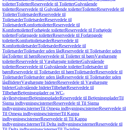
toiletter
Toiletter
Reservedele til Toiletter
Gulvstående
toiletter
Reservedele til Gulvstående toiletter
Toiletter
Reservedele til
Toiletter
Toiletsæder
Reservedele til
Toiletsæder
Toiletsæder
Reservedele til
Toiletsæder
Komforttoiletter
Reservedele til
Komforttoiletter
Forhøjede toiletter
Reservedele til Forhøjede
toiletter
Forlængede toiletter
Reservedele til Forlængede
toiletter
Komforttoiletsæder
Reservedele til
Komforttoiletsæder
Toiletsæder
Reservedele til
Toiletsæder
Toiletsæder uden låg
Reservedele til Toiletsæder uden
låg
Toiletter til børn
Reservedele til Toiletter til børn
Væghængte
toiletter
Reservedele til Væghængte toiletter
Gulvstående
toiletter
Reservedele til Gulvstående toiletter
Toiletsæder til
børn
Reservedele til Toiletsæder til børn
Toiletsæder
Reservedele til
Toiletsæder
Toiletsæder uden låg
Reservedele til Toiletsæder uden
låg
Bideter
Væghængte bideter
Reservedele til Væghængte
bideter
Gulvstående bideter
Tilbehør
Reservedele til
Tilbehør
Betjeningsplader og WC-
skyllestyringer
Betjeningsplader
Reservedele til Betjeningsplader
Til
Sigma indbygningscisterner
Reservedele til Til Sigma
indbygningscisterner
Til Omega indbygningscisterner
Reservedele til
Til Omega indbygningscisterner
Til Kappa
indbygningscisterner
Reservedele til Til Kappa
indbygningscisterner
Til Delta indbygningscisterner
Reservedele til
Til Delta indbygningscisterner
Til Twinline