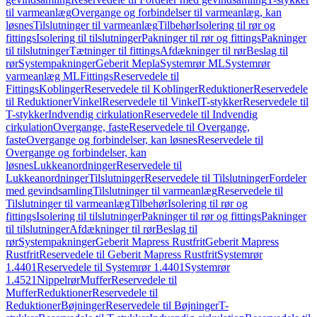
til varmeanlæg
Overgange og forbindelser til varmeanlæg, kan
løsnes
Tilslutninger til varmeanlæg
Tilbehør
Isolering til rør og
fittings
Isolering til tilslutninger
Pakninger til rør og fittings
Pakninger
til tilslutninger
Tætninger til fittings
Afdækninger til rør
Beslag til
rør
Systempakninger
Geberit Mepla
Systemrør ML
Systemrør
varmeanlæg ML
Fittings
Reservedele til
Fittings
Koblinger
Reservedele til Koblinger
Reduktioner
Reservedele
til Reduktioner
Vinkel
Reservedele til Vinkel
T-stykker
Reservedele til
T-stykker
Indvendig cirkulation
Reservedele til Indvendig
cirkulation
Overgange, faste
Reservedele til Overgange,
faste
Overgange og forbindelser, kan løsnes
Reservedele til
Overgange og forbindelser, kan
løsnes
Lukkeanordninger
Reservedele til
Lukkeanordninger
Tilslutninger
Reservedele til Tilslutninger
Fordeler
med gevindsamling
Tilslutninger til varmeanlæg
Reservedele til
Tilslutninger til varmeanlæg
Tilbehør
Isolering til rør og
fittings
Isolering til tilslutninger
Pakninger til rør og fittings
Pakninger
til tilslutninger
Afdækninger til rør
Beslag til
rør
Systempakninger
Geberit Mapress Rustfrit
Geberit Mapress
Rustfrit
Reservedele til Geberit Mapress Rustfrit
Systemrør
1.4401
Reservedele til Systemrør 1.4401
Systemrør
1.4521
Nippelrør
Muffer
Reservedele til
Muffer
Reduktioner
Reservedele til
Reduktioner
Bøjninger
Reservedele til Bøjninger
T-