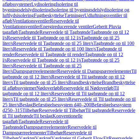
afløbssystemer
Lydisolering
Isolering til
bygningsdelslydisolering
Isolering til bygningsdelslydisolering og
luftlydsisolering
Fugtbeskyttelse
Tætninger
Udluftningsventiler til
afløb
Ventilationsventiler
Reservedele til
Ventilationsventiler
Energireducerende ventiler
Geberit Pluvia
tagafløb
Tagbrønde
Reservedele til Tagbrønde
Tagbrønde op til 12
l/s
Reservedele til Tagbrønde op til 12 l/s
Tagbrønde op til 25
liter/s
Reservedele til Tagbrønde op til 25 liter/s
Tagbrønde op til 100
liter/s
Reservedele til Tagbrønde op til 100 liter/s
Tagbrønde til
render
Reservedele til Tagbrønde til render
Tagbrønde op til 12
l/s
Reservedele til Tagbrønde op til 12 l/s
Tagbrønde op til 25
liter/s
Reservedele til Tagbrønde op til 25
liter/s
Dampspærreelementer
Reservedele til Dampspærreelementer
Til
tagbrønde op til 12 liter/s
Reservedele til Til tagbrønde op til 12
liter/s
Til tagbrønde op til 25 liter/s
Brandbeskyttelse
Brandbeskyttelse
til afløbssystemer
Nødoverløb
Reservedele til Nødoverløb
Til
tagbrønde op til 12 liter/s
Reservedele til Til tagbrønde op til 12
liter/s
Til tagbrønde op til 25 liter/s
Reservedele til Til tagbrønde op til
25 liter/s
Beslag
Befæstigelsessystem d40–200
Befæstigelsessystem
d250–315
Tilbehør
Reservedele til Tilbehør
Til tagbrønde
Reservedele
til Til tagbrønde
Til beslag
Konventionelle
tagafløb
Tagbrønde
Reservedele til
Tagbrønde
Dampspærreelementer
Reservedele til
Dampspærreelementer
Tilbehør
Reservedele til
Tilbehør
Værktøj
Værktøj
Værktøjer til Geberit FlowFit
Reservedele