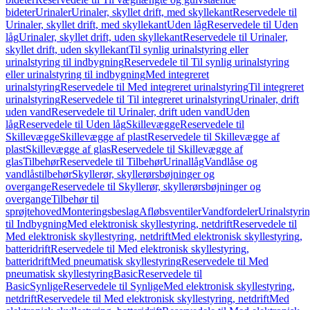
bideter
Urinaler
Urinaler, skyllet drift, med skyllekant
Reservedele til
Urinaler, skyllet drift, med skyllekant
Uden låg
Reservedele til Uden
låg
Urinaler, skyllet drift, uden skyllekant
Reservedele til Urinaler,
skyllet drift, uden skyllekant
Til synlig urinalstyring eller
urinalstyring til indbygning
Reservedele til Til synlig urinalstyring
eller urinalstyring til indbygning
Med integreret
urinalstyring
Reservedele til Med integreret urinalstyring
Til integreret
urinalstyring
Reservedele til Til integreret urinalstyring
Urinaler, drift
uden vand
Reservedele til Urinaler, drift uden vand
Uden
låg
Reservedele til Uden låg
Skillevægge
Reservedele til
Skillevægge
Skillevægge af plast
Reservedele til Skillevægge af
plast
Skillevægge af glas
Reservedele til Skillevægge af
glas
Tilbehør
Reservedele til Tilbehør
Urinallåg
Vandlåse og
vandlåstilbehør
Skyllerør, skyllerørsbøjninger og
overgange
Reservedele til Skyllerør, skyllerørsbøjninger og
overgange
Tilbehør til
sprøjtehoved
Monteringsbeslag
Afløbsventiler
Vandfordeler
Urinalstyri
til Indbygning
Med elektronisk skyllestyring, netdrift
Reservedele til
Med elektronisk skyllestyring, netdrift
Med elektronisk skyllestyring,
batteridrift
Reservedele til Med elektronisk skyllestyring,
batteridrift
Med pneumatisk skyllestyring
Reservedele til Med
pneumatisk skyllestyring
Basic
Reservedele til
Basic
Synlige
Reservedele til Synlige
Med elektronisk skyllestyring,
netdrift
Reservedele til Med elektronisk skyllestyring, netdrift
Med