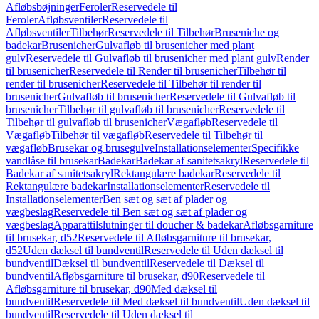
Afløbsbøjninger
Feroler
Reservedele til
Feroler
Afløbsventiler
Reservedele til
Afløbsventiler
Tilbehør
Reservedele til Tilbehør
Bruseniche og
badekar
Brusenicher
Gulvafløb til brusenicher med plant
gulv
Reservedele til Gulvafløb til brusenicher med plant gulv
Render
til brusenicher
Reservedele til Render til brusenicher
Tilbehør til
render til brusenicher
Reservedele til Tilbehør til render til
brusenicher
Gulvafløb til brusenicher
Reservedele til Gulvafløb til
brusenicher
Tilbehør til gulvafløb til brusenicher
Reservedele til
Tilbehør til gulvafløb til brusenicher
Vægafløb
Reservedele til
Vægafløb
Tilbehør til vægafløb
Reservedele til Tilbehør til
vægafløb
Brusekar og brusegulve
Installationselementer
Specifikke
vandlåse til brusekar
Badekar
Badekar af sanitetsakryl
Reservedele til
Badekar af sanitetsakryl
Rektangulære badekar
Reservedele til
Rektangulære badekar
Installationselementer
Reservedele til
Installationselementer
Ben sæt og sæt af plader og
vægbeslag
Reservedele til Ben sæt og sæt af plader og
vægbeslag
Apparattilslutninger til doucher & badekar
Afløbsgarniture
til brusekar, d52
Reservedele til Afløbsgarniture til brusekar,
d52
Uden dæksel til bundventil
Reservedele til Uden dæksel til
bundventil
Dæksel til bundventil
Reservedele til Dæksel til
bundventil
Afløbsgarniture til brusekar, d90
Reservedele til
Afløbsgarniture til brusekar, d90
Med dæksel til
bundventil
Reservedele til Med dæksel til bundventil
Uden dæksel til
bundventil
Reservedele til Uden dæksel til