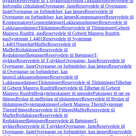
stykker
Reservedele til T-stykker
Indvendig cirkulation
Reservedele til
Indvendig cirkulation
Overgange, faste
Reservedele til Overgange,
faste
Overgange og forbindelser, kan løsnes
Reservedele til
Overgange og forbindelser, kan løsnes
Kompensatorer
Reservedele til
Kompensatorer
Gennemføringer
Lukkeanordninger
Reservedele til
Lukkeanordninger
Tilslutninger
Reservedele til Tilslutninger
Geberit
Mapress Rustfrit, gas
Reservedele til Geberit Mapress Rustfrit,
gas
Systemrør 1.4401
Reservedele til Systemrør
1.4401
Nippelrør
Muffer
Reservedele til
Muffer
Reduktioner
Reservedele til
Reduktioner
Bøjninger
Reservedele til Bøjninger
T-
stykker
Reservedele til T-stykker
Overgange, faste
Reservedele til
Overgange, faste
Overgange og forbindelser, kan løsnes
Reservedele
til Overgange og forbindelser, kan
løsnes
Lukkeanordninger
Reservedele til
Lukkeanordninger
Tilslutninger
Reservedele til Tilslutninger
Tilbehør
til Geberit Mapress Rustfrit
Reservedele til Tilbehør til Geberit
Mapress Rustfrit
Beskyttelseskapper til rørender
Pakninger til rør og
fittings
Beslag til rør
Beslag til tilslutninger
Reservedele til Beslag til
tilslutninger
Systempakninger
Geberit Mapress Therm
Systemrør
Therm
Fittings
Reservedele til Fittings
Muffer
Reservedele til
Muffer
Reduktioner
Reservedele til
Reduktioner
Bøjninger
Reservedele til Bøjninger
T-
stykker
Reservedele til T-stykker
Overgange, faste
Reservedele til
Overgange, faste
Overgange og forbindelser, kan løsnes
Reservedele