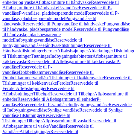
enheder og vaske
Afløbsgarniture til håndvaske
Reservedele til
Afløbsgarniture til håndvaske
P-vandlåse
Reservedele til P-
vandlåse
P-vandlåse, pladsbesparende model
Reservedele til P-
vandlåse, pladsbesparende model
Pungvandlåse til
håndvaske
Reservedele til Pungvandlåse til håndvaske
Pungvandlåse
til håndvaske, pladsbesparende model
Reservedele til Pungvandlåse
til håndvaske, pladsbesparende
model
Indbygningsvandlåse
Reservedele til
Indbygningsvandlåse
Håndvasktilslutninger
Reservedele til
Håndvasktilslutninger
Feroler
Afløbsbøjninger
Afdækninger
Tilslutning
til Tilslutninger
Tætninger
Indbygningskabinetter
Afløbsgarniture til
køkkenvaske
Reservedele til Afløbsgarniture til køkkenvaske
P-
vandlåse
Reservedele til P-
vandlåse
Dobbeltkammervandlåse
Reservedele til
Dobbeltkammervandlåse
Tilslutninger til køkkenvaske
Reservedele til
Tilslutninger til køkkenvaske
Feroler
Reservedele til
Feroler
Afløbsbøjninger
Reservedele til
Afløbsbøjninger
Tilbehør
Reservedele til Tilbehør
Afløbsgarniture til
enheder
Reservedele til Afløbsgarniture til enheder
P-
vandlåse
Reservedele til P-vandlåse
Indbygningsvandlåse
Reservedele
til Indbygningsvandlåse
Synlige vandlåse
Reservedele til Synlige
vandlåse
Tilslutninger
Reservedele til
Tilslutninger
Tilbehør
Afløbsgarniture til vaske
Reservedele til
Afløbsgarniture til vaske
Vandlåse
Reservedele til
Vandlåse
Afløbsbøjninger
Reservedele til