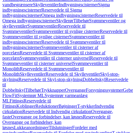
vandbegrænsere
Skylleventiler
Indbygningscisterner
Sigma
indbygningscisterner
Reservedele til Sigma
indbygningscisterner
Omega indbygningscisterner
Reservedele til
Omega indbygningscisterner
Skyllerør
Tilbehør
Svømmeventiler og
skylleventiler
Svømmeventiler
Reservedele til
Svømmeventiler
Svømmeventiler til synlige cisterner
Reservedele til
Svømmeventiler til synlige cisterner
Svømmeventiler til
indbygningscisterner
Reservedele til Svømmeventiler til
indbygningscisterner
Svømmeventiler til cisterner af
porcelæn
Reservedele til Svømmeventiler til cisterner af
porcelæn
Svømmeventiler til cisterner universel
Reservedele til
Svømmeventiler til cisterner universel
Svømmeventiler til
Monolith
Reservedele til Svømmeventiler til
Monolith
Skylleventiler
Reservedele til Skylleventiler
Skyl-stop-
skylning
Reservedele til Skyl-stop-skylning
Dobbeltskyl
Reservedele
til
Dobbeltskyl
Tilbehør
Trykknapper
Overgange
Forsyningssystemer
Geber
FlowFit
Systemrør ML
Systemrør varmeanlæg
ML
Fittings
Reservedele til
Fittings
Koblinger
Reduktioner
Bøjninger
T-stykker
Indvendig
cirkulation
Reservedele til Indvendig cirkulation
Overgange,
faste
Overgange og forbindelser, kan løsnes
Reservedele til
Overgange og forbindelser, kan
løsnes
Lukkeanordninger
Tilslutninger
Fordeler med
gevindsamling
Reservedele til Fordeler med gevindsamling
T-stykker