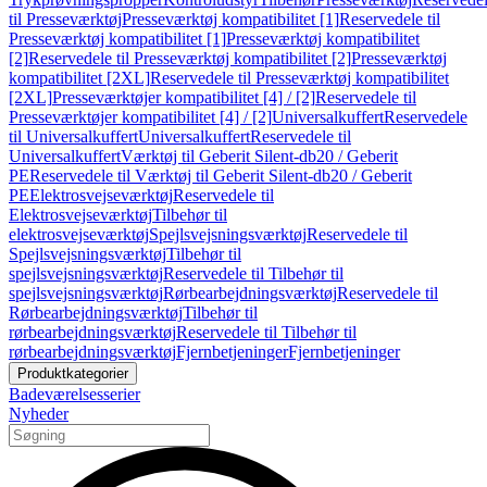
til Presseværktøj
Presseværktøj kompatibilitet [1]
Reservedele til
Presseværktøj kompatibilitet [1]
Presseværktøj kompatibilitet
[2]
Reservedele til Presseværktøj kompatibilitet [2]
Presseværktøj
kompatibilitet [2XL]
Reservedele til Presseværktøj kompatibilitet
[2XL]
Presseværktøjer kompatibilitet [4] / [2]
Reservedele til
Presseværktøjer kompatibilitet [4] / [2]
Universalkuffert
Reservedele
til Universalkuffert
Universalkuffert
Reservedele til
Universalkuffert
Værktøj til Geberit Silent-db20 / Geberit
PE
Reservedele til Værktøj til Geberit Silent-db20 / Geberit
PE
Elektrosvejseværktøj
Reservedele til
Elektrosvejseværktøj
Tilbehør til
elektrosvejseværktøj
Spejlsvejsningsværktøj
Reservedele til
Spejlsvejsningsværktøj
Tilbehør til
spejlsvejsningsværktøj
Reservedele til Tilbehør til
spejlsvejsningsværktøj
Rørbearbejdningsværktøj
Reservedele til
Rørbearbejdningsværktøj
Tilbehør til
rørbearbejdningsværktøj
Reservedele til Tilbehør til
rørbearbejdningsværktøj
Fjernbetjeninger
Fjernbetjeninger
Produktkategorier
Badeværelsesserier
Nyheder