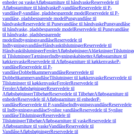
enheder og vaske
Afløbsgarniture til håndvaske
Reservedele til
Afløbsgarniture til håndvaske
P-vandlåse
Reservedele til P-
vandlåse
P-vandlåse, pladsbesparende model
Reservedele til P-
vandlåse, pladsbesparende model
Pungvandlåse til
håndvaske
Reservedele til Pungvandlåse til håndvaske
Pungvandlåse
til håndvaske, pladsbesparende model
Reservedele til Pungvandlåse
til håndvaske, pladsbesparende
model
Indbygningsvandlåse
Reservedele til
Indbygningsvandlåse
Håndvasktilslutninger
Reservedele til
Håndvasktilslutninger
Feroler
Afløbsbøjninger
Afdækninger
Tilslutning
til Tilslutninger
Tætninger
Indbygningskabinetter
Afløbsgarniture til
køkkenvaske
Reservedele til Afløbsgarniture til køkkenvaske
P-
vandlåse
Reservedele til P-
vandlåse
Dobbeltkammervandlåse
Reservedele til
Dobbeltkammervandlåse
Tilslutninger til køkkenvaske
Reservedele til
Tilslutninger til køkkenvaske
Feroler
Reservedele til
Feroler
Afløbsbøjninger
Reservedele til
Afløbsbøjninger
Tilbehør
Reservedele til Tilbehør
Afløbsgarniture til
enheder
Reservedele til Afløbsgarniture til enheder
P-
vandlåse
Reservedele til P-vandlåse
Indbygningsvandlåse
Reservedele
til Indbygningsvandlåse
Synlige vandlåse
Reservedele til Synlige
vandlåse
Tilslutninger
Reservedele til
Tilslutninger
Tilbehør
Afløbsgarniture til vaske
Reservedele til
Afløbsgarniture til vaske
Vandlåse
Reservedele til
Vandlåse
Afløbsbøjninger
Reservedele til