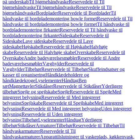
på underskab
Til hjørnehåndvaske
Reservedele til Til
hjørnehåndvaske
Til hjørnehåndvaske
Reservedele til Til
hjørnehåndvaske
Bordplader
Reservedele til Bordplader
Til
håndvaske til bordplademontering bowle formet
Reservedele til Til
håndvaske til bordplademontering bowle formet
Til håndvaske til
bordplademontering firkantet
Reservedele til Til håndvaske til
bordplademontering firkantet
Sideskabe
Reservedele til
Sideskabe
Lave sideskabe
Reservedele til Lave
sideskabe
Højskabe
Reservedele til Højskabe
Halvhøje
skabe
Reservedele til Halvhøje skabe
Overskabe
Reservedele til
Overskabe
Andre badeværelsesmøbler
Reservedele til Andre
badeværelsesmøbler
Væghylder
Reservedele til
Væghylder
Tilbehør
Reservedele til Tilbehør
Skuffeindsatser og
kasser til organisering
Håndklædeholdere og
håndklædekroge
Lyselementer
Håndtag
Ben
sæt
Magnettavler
Stikdåser
Reservedele til Stikdåser
Yderligere
tilbehør
Spejle og spejlskabe
Spejle
Reservedele til Spejle
Med
integreret belysning
Reservedele til Med integreret
belysning
Spejlskabe
Reservedele til Spejlskabe
Med integreret
belysning
Reservedele til Med integreret belysning
Uden integreret
belysning
Reservedele til Uden integreret
belysning
Tilbehør
Lyselementer
Håndtag
Yderligere
tilbehør
Stikdåser
Armaturer
Tilbehør
Reservedele til Tilbehør
Til
håndvaskarmaturer
Reservedele til Til
håndvaskarmaturer
Apparattilslutninger til vaskeplads, køkkenvask,