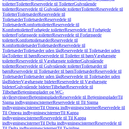
toiletter
Toiletter
Reservedele til Toiletter
Gulvstående
toiletter
Reservedele til Gulvstående toiletter
Toiletter
Reservedele til
Toiletter
Toiletsæder
Reservedele til
Toiletsæder
Toiletsæder
Reservedele til
Toiletsæder
Komforttoiletter
Reservedele til
Komforttoiletter
Forhøjede toiletter
Reservedele til Forhøjede
toiletter
Forlængede toiletter
Reservedele til Forlængede
toiletter
Komforttoiletsæder
Reservedele til
Komforttoiletsæder
Toiletsæder
Reservedele til
Toiletsæder
Toiletsæder uden låg
Reservedele til Toiletsæder uden
låg
Toiletter til børn
Reservedele til Toiletter til børn
Væghængte
toiletter
Reservedele til Væghængte toiletter
Gulvstående
toiletter
Reservedele til Gulvstående toiletter
Toiletsæder til
børn
Reservedele til Toiletsæder til børn
Toiletsæder
Reservedele til
Toiletsæder
Toiletsæder uden låg
Reservedele til Toiletsæder uden
låg
Bideter
Væghængte bideter
Reservedele til Væghængte
bideter
Gulvstående bideter
Tilbehør
Reservedele til
Tilbehør
Betjeningsplader og WC-
skyllestyringer
Betjeningsplader
Reservedele til Betjeningsplader
Til
Sigma indbygningscisterner
Reservedele til Til Sigma
indbygningscisterner
Til Omega indbygningscisterner
Reservedele til
Til Omega indbygningscisterner
Til Kappa
indbygningscisterner
Reservedele til Til Kappa
indbygningscisterner
Til Delta indbygningscisterner
Reservedele til
Til Delta indbygningscisterner
Til Twinline