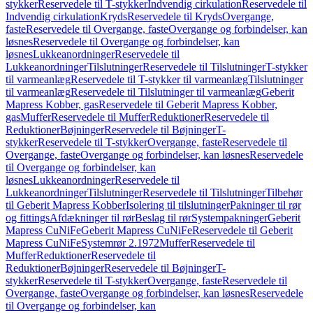
stykker
Reservedele til T-stykker
Indvendig cirkulation
Reservedele til
Indvendig cirkulation
Kryds
Reservedele til Kryds
Overgange,
faste
Reservedele til Overgange, faste
Overgange og forbindelser, kan
løsnes
Reservedele til Overgange og forbindelser, kan
løsnes
Lukkeanordninger
Reservedele til
Lukkeanordninger
Tilslutninger
Reservedele til Tilslutninger
T-stykker
til varmeanlæg
Reservedele til T-stykker til varmeanlæg
Tilslutninger
til varmeanlæg
Reservedele til Tilslutninger til varmeanlæg
Geberit
Mapress Kobber, gas
Reservedele til Geberit Mapress Kobber,
gas
Muffer
Reservedele til Muffer
Reduktioner
Reservedele til
Reduktioner
Bøjninger
Reservedele til Bøjninger
T-
stykker
Reservedele til T-stykker
Overgange, faste
Reservedele til
Overgange, faste
Overgange og forbindelser, kan løsnes
Reservedele
til Overgange og forbindelser, kan
løsnes
Lukkeanordninger
Reservedele til
Lukkeanordninger
Tilslutninger
Reservedele til Tilslutninger
Tilbehør
til Geberit Mapress Kobber
Isolering til tilslutninger
Pakninger til rør
og fittings
Afdækninger til rør
Beslag til rør
Systempakninger
Geberit
Mapress CuNiFe
Geberit Mapress CuNiFe
Reservedele til Geberit
Mapress CuNiFe
Systemrør 2.1972
Muffer
Reservedele til
Muffer
Reduktioner
Reservedele til
Reduktioner
Bøjninger
Reservedele til Bøjninger
T-
stykker
Reservedele til T-stykker
Overgange, faste
Reservedele til
Overgange, faste
Overgange og forbindelser, kan løsnes
Reservedele
til Overgange og forbindelser, kan