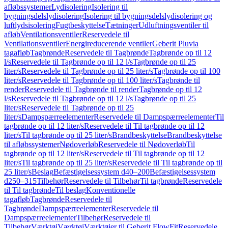
afløbssystemer
Lydisolering
Isolering til
bygningsdelslydisolering
Isolering til bygningsdelslydisolering og
luftlydsisolering
Fugtbeskyttelse
Tætninger
Udluftningsventiler til
afløb
Ventilationsventiler
Reservedele til
Ventilationsventiler
Energireducerende ventiler
Geberit Pluvia
tagafløb
Tagbrønde
Reservedele til Tagbrønde
Tagbrønde op til 12
l/s
Reservedele til Tagbrønde op til 12 l/s
Tagbrønde op til 25
liter/s
Reservedele til Tagbrønde op til 25 liter/s
Tagbrønde op til 100
liter/s
Reservedele til Tagbrønde op til 100 liter/s
Tagbrønde til
render
Reservedele til Tagbrønde til render
Tagbrønde op til 12
l/s
Reservedele til Tagbrønde op til 12 l/s
Tagbrønde op til 25
liter/s
Reservedele til Tagbrønde op til 25
liter/s
Dampspærreelementer
Reservedele til Dampspærreelementer
Til
tagbrønde op til 12 liter/s
Reservedele til Til tagbrønde op til 12
liter/s
Til tagbrønde op til 25 liter/s
Brandbeskyttelse
Brandbeskyttelse
til afløbssystemer
Nødoverløb
Reservedele til Nødoverløb
Til
tagbrønde op til 12 liter/s
Reservedele til Til tagbrønde op til 12
liter/s
Til tagbrønde op til 25 liter/s
Reservedele til Til tagbrønde op til
25 liter/s
Beslag
Befæstigelsessystem d40–200
Befæstigelsessystem
d250–315
Tilbehør
Reservedele til Tilbehør
Til tagbrønde
Reservedele
til Til tagbrønde
Til beslag
Konventionelle
tagafløb
Tagbrønde
Reservedele til
Tagbrønde
Dampspærreelementer
Reservedele til
Dampspærreelementer
Tilbehør
Reservedele til
Tilbehør
Værktøj
Værktøj
Værktøjer til Geberit FlowFit
Reservedele