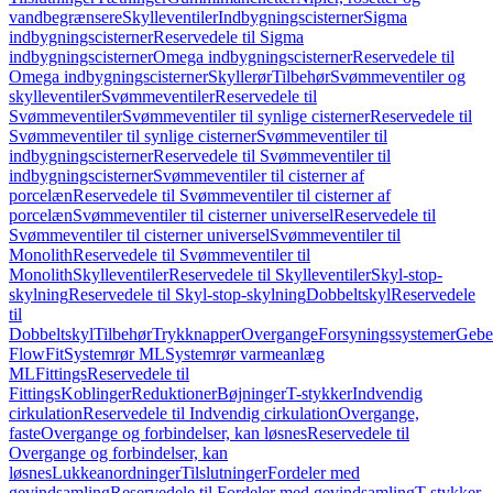
vandbegrænsere
Skylleventiler
Indbygningscisterner
Sigma
indbygningscisterner
Reservedele til Sigma
indbygningscisterner
Omega indbygningscisterner
Reservedele til
Omega indbygningscisterner
Skyllerør
Tilbehør
Svømmeventiler og
skylleventiler
Svømmeventiler
Reservedele til
Svømmeventiler
Svømmeventiler til synlige cisterner
Reservedele til
Svømmeventiler til synlige cisterner
Svømmeventiler til
indbygningscisterner
Reservedele til Svømmeventiler til
indbygningscisterner
Svømmeventiler til cisterner af
porcelæn
Reservedele til Svømmeventiler til cisterner af
porcelæn
Svømmeventiler til cisterner universel
Reservedele til
Svømmeventiler til cisterner universel
Svømmeventiler til
Monolith
Reservedele til Svømmeventiler til
Monolith
Skylleventiler
Reservedele til Skylleventiler
Skyl-stop-
skylning
Reservedele til Skyl-stop-skylning
Dobbeltskyl
Reservedele
til
Dobbeltskyl
Tilbehør
Trykknapper
Overgange
Forsyningssystemer
Geber
FlowFit
Systemrør ML
Systemrør varmeanlæg
ML
Fittings
Reservedele til
Fittings
Koblinger
Reduktioner
Bøjninger
T-stykker
Indvendig
cirkulation
Reservedele til Indvendig cirkulation
Overgange,
faste
Overgange og forbindelser, kan løsnes
Reservedele til
Overgange og forbindelser, kan
løsnes
Lukkeanordninger
Tilslutninger
Fordeler med
gevindsamling
Reservedele til Fordeler med gevindsamling
T-stykker