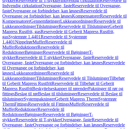
stykker
Reservedele til T-stykker
Indvendig cirkulation
Reservedele til
Indvendig cirkulation
Overgange, faste
Reservedele til Overgange,
faste
Overgange og forbindelser, kan løsnes
Reservedele til
Overgange og forbindelser, kan løsnes
Kompensatorer
Reservedele til
Kompensatorer
Gennemføringer
Lukkeanordninger
Reservedele til
Lukkeanordninger
Tilslutninger
Reservedele til Tilslutninger
Geberit
Mapress Rustfrit, gas
Reservedele til Geberit Mapress Rustfrit,
gas
Systemrør 1.4401
Reservedele til Systemrør
1.4401
Nippelrør
Muffer
Reservedele til
Muffer
Reduktioner
Reservedele til
Reduktioner
Bøjninger
Reservedele til Bøjninger
T-
stykker
Reservedele til T-stykker
Overgange, faste
Reservedele til
Overgange, faste
Overgange og forbindelser, kan løsnes
Reservedele
til Overgange og forbindelser, kan
løsnes
Lukkeanordninger
Reservedele til
Lukkeanordninger
Tilslutninger
Reservedele til Tilslutninger
Tilbehør
til Geberit Mapress Rustfrit
Reservedele til Tilbehør til Geberit
Mapress Rustfrit
Beskyttelseskapper til rørender
Pakninger til rør og
fittings
Beslag til rør
Beslag til tilslutninger
Reservedele til Beslag til
tilslutninger
Systempakninger
Geberit Mapress Therm
Systemrør
Therm
Fittings
Reservedele til Fittings
Muffer
Reservedele til
Muffer
Reduktioner
Reservedele til
Reduktioner
Bøjninger
Reservedele til Bøjninger
T-
stykker
Reservedele til T-stykker
Overgange, faste
Reservedele til
Overgange, faste
Overgange og forbindelser, kan løsnes
Reservedele