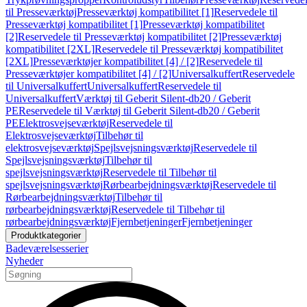
til Presseværktøj
Presseværktøj kompatibilitet [1]
Reservedele til
Presseværktøj kompatibilitet [1]
Presseværktøj kompatibilitet
[2]
Reservedele til Presseværktøj kompatibilitet [2]
Presseværktøj
kompatibilitet [2XL]
Reservedele til Presseværktøj kompatibilitet
[2XL]
Presseværktøjer kompatibilitet [4] / [2]
Reservedele til
Presseværktøjer kompatibilitet [4] / [2]
Universalkuffert
Reservedele
til Universalkuffert
Universalkuffert
Reservedele til
Universalkuffert
Værktøj til Geberit Silent-db20 / Geberit
PE
Reservedele til Værktøj til Geberit Silent-db20 / Geberit
PE
Elektrosvejseværktøj
Reservedele til
Elektrosvejseværktøj
Tilbehør til
elektrosvejseværktøj
Spejlsvejsningsværktøj
Reservedele til
Spejlsvejsningsværktøj
Tilbehør til
spejlsvejsningsværktøj
Reservedele til Tilbehør til
spejlsvejsningsværktøj
Rørbearbejdningsværktøj
Reservedele til
Rørbearbejdningsværktøj
Tilbehør til
rørbearbejdningsværktøj
Reservedele til Tilbehør til
rørbearbejdningsværktøj
Fjernbetjeninger
Fjernbetjeninger
Produktkategorier
Badeværelsesserier
Nyheder