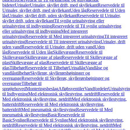
bideter
Urinaler
Urinaler, skyllet drift, med skyllekant
Reservedele til
Urinaler, skyllet drift, med skyllekant
Uden låg
Reservedele til Uden
låg
Urinaler, skyllet drift, uden skyllekant
Reservedele til Urinaler,
skyllet drift, uden skyllekant
Til synlig urinalstyring eller
urinalstyring til indbygning
Reservedele til Til synlig urinalstyring
eller urinalstyring til indbygning
Med integreret
urinalstyring
Reservedele til Med integreret urinalstyring
Til integreret
urinalstyring
Reservedele til Til integreret urinalstyring
Urinaler, drift
uden vand
Reservedele til Urinaler, drift uden vand
Uden
låg
Reservedele til Uden låg
Skillevægge
Reservedele til
Skillevægge
Skillevægge af plast
Reservedele til Skillevægge af
plast
Skillevægge af glas
Reservedele til Skillevægge af
glas
Tilbehør
Reservedele til Tilbehør
Urinallåg
Vandlåse og
vandlåstilbehør
Skyllerør, skyllerørsbøjninger og
overgange
Reservedele til Skyllerør, skyllerørsbøjninger og
overgange
Tilbehør til
sprøjtehoved
Monteringsbeslag
Afløbsventiler
Vandfordeler
Urinalstyri
til Indbygning
Med elektronisk skyllestyring, netdrift
Reservedele til
Med elektronisk skyllestyring, netdrift
Med elektronisk skyllestyring,
batteridrift
Reservedele til Med elektronisk skyllestyring,
batteridrift
Med pneumatisk skyllestyring
Reservedele til Med
pneumatisk skyllestyring
Basic
Reservedele til
Basic
Synlige
Reservedele til Synlige
Med elektronisk skyllestyring,
netdrift
Reservedele til Med elektronisk skyllestyring, netdrift
Med