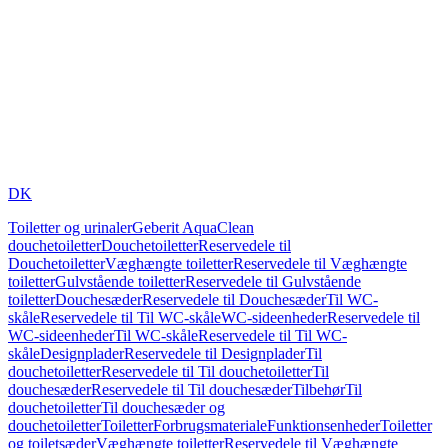
DK
Toiletter og urinaler
Geberit AquaClean
douchetoiletter
Douchetoiletter
Reservedele til
Douchetoiletter
Væghængte toiletter
Reservedele til Væghængte
toiletter
Gulvstående toiletter
Reservedele til Gulvstående
toiletter
Douchesæder
Reservedele til Douchesæder
Til WC-
skåle
Reservedele til Til WC-skåle
WC-sideenheder
Reservedele til
WC-sideenheder
Til WC-skåle
Reservedele til Til WC-
skåle
Designplader
Reservedele til Designplader
Til
douchetoiletter
Reservedele til Til douchetoiletter
Til
douchesæder
Reservedele til Til douchesæder
Tilbehør
Til
douchetoiletter
Til douchesæder og
douchetoiletter
Toiletter
Forbrugsmateriale
Funktionsenheder
Toiletter
og toiletsæder
Væghængte toiletter
Reservedele til Væghængte