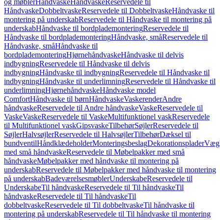
og møbler
Håndvaske
Håndvaske
Reservedele til
Håndvaske
Dobbeltvaske
Reservedele til Dobbeltvaske
Håndvaske til
montering på underskab
Reservedele til Håndvaske til montering på
underskab
Håndvaske til bordplademontering
Reservedele til
Håndvaske til bordplademontering
Håndvaske, små
Reservedele til
Håndvaske, små
Håndvaske til
bordplademontering
Hjørnehåndvaske
Håndvaske til delvis
indbygning
Reservedele til Håndvaske til delvis
indbygning
Håndvaske til indbygning
Reservedele til Håndvaske til
indbygning
Håndvaske til underlimning
Reservedele til Håndvaske til
underlimning
Hjørnehåndvaske
Håndvaske model
Comfort
Håndvaske til børn
Håndvaske
Vaskerender
Andre
håndvaske
Reservedele til Andre håndvaske
Vaske
Reservedele til
Vaske
Vaske
Reservedele til Vaske
Multifunktionel vask
Reservedele
til Multifunktionel vask
Gipsvaske
Tilbehør
Søjler
Reservedele til
Søjler
Halvsøjler
Reservedele til Halvsøjler
Tilbehør
Dæksel til
bundventil
Håndklædeholder
Monteringsbeslag
Dekorationsplader
Vægh
med små håndvaske
Reservedele til Møbelpakker med små
håndvaske
Møbelpakker med håndvaske til montering på
underskab
Reservedele til Møbelpakker med håndvaske til montering
på underskab
Badeværelsesmøbler
Underskabe
Reservedele til
Underskabe
Til håndvaske
Reservedele til Til håndvaske
Til
håndvaske
Reservedele til Til håndvaske
Til
dobbeltvaske
Reservedele til Til dobbeltvaske
Til håndvaske til
montering på underskab
Reservedele til Til håndvaske til montering