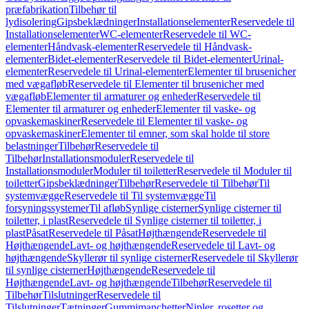
præfabrikation
Tilbehør til
lydisolering
Gipsbeklædninger
Installationselementer
Reservedele til
Installationselementer
WC-elementer
Reservedele til WC-
elementer
Håndvask-elementer
Reservedele til Håndvask-
elementer
Bidet-elementer
Reservedele til Bidet-elementer
Urinal-
elementer
Reservedele til Urinal-elementer
Elementer til brusenicher
med vægafløb
Reservedele til Elementer til brusenicher med
vægafløb
Elementer til armaturer og enheder
Reservedele til
Elementer til armaturer og enheder
Elementer til vaske- og
opvaskemaskiner
Reservedele til Elementer til vaske- og
opvaskemaskiner
Elementer til emner, som skal holde til store
belastninger
Tilbehør
Reservedele til
Tilbehør
Installationsmoduler
Reservedele til
Installationsmoduler
Moduler til toiletter
Reservedele til Moduler til
toiletter
Gipsbeklædninger
Tilbehør
Reservedele til Tilbehør
Til
systemvægge
Reservedele til Til systemvægge
Til
forsyningssystemer
Til afløb
Synlige cisterner
Synlige cisterner til
toiletter, i plast
Reservedele til Synlige cisterner til toiletter, i
plast
Påsat
Reservedele til Påsat
Højthængende
Reservedele til
Højthængende
Lavt- og højthængende
Reservedele til Lavt- og
højthængende
Skyllerør til synlige cisterner
Reservedele til Skyllerør
til synlige cisterner
Højthængende
Reservedele til
Højthængende
Lavt- og højthængende
Tilbehør
Reservedele til
Tilbehør
Tilslutninger
Reservedele til
Tilslutninger
Tætninger
Gummimanchetter
Nipler, rosetter og