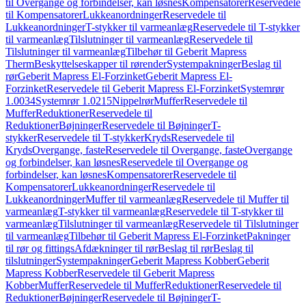
til Overgange og forbindelser, kan løsnes
Kompensatorer
Reservedele
til Kompensatorer
Lukkeanordninger
Reservedele til
Lukkeanordninger
T-stykker til varmeanlæg
Reservedele til T-stykker
til varmeanlæg
Tilslutninger til varmeanlæg
Reservedele til
Tilslutninger til varmeanlæg
Tilbehør til Geberit Mapress
Therm
Beskyttelseskapper til rørender
Systempakninger
Beslag til
rør
Geberit Mapress El-Forzinket
Geberit Mapress El-
Forzinket
Reservedele til Geberit Mapress El-Forzinket
Systemrør
1.0034
Systemrør 1.0215
Nippelrør
Muffer
Reservedele til
Muffer
Reduktioner
Reservedele til
Reduktioner
Bøjninger
Reservedele til Bøjninger
T-
stykker
Reservedele til T-stykker
Kryds
Reservedele til
Kryds
Overgange, faste
Reservedele til Overgange, faste
Overgange
og forbindelser, kan løsnes
Reservedele til Overgange og
forbindelser, kan løsnes
Kompensatorer
Reservedele til
Kompensatorer
Lukkeanordninger
Reservedele til
Lukkeanordninger
Muffer til varmeanlæg
Reservedele til Muffer til
varmeanlæg
T-stykker til varmeanlæg
Reservedele til T-stykker til
varmeanlæg
Tilslutninger til varmeanlæg
Reservedele til Tilslutninger
til varmeanlæg
Tilbehør til Geberit Mapress El-Forzinket
Pakninger
til rør og fittings
Afdækninger til rør
Beslag til rør
Beslag til
tilslutninger
Systempakninger
Geberit Mapress Kobber
Geberit
Mapress Kobber
Reservedele til Geberit Mapress
Kobber
Muffer
Reservedele til Muffer
Reduktioner
Reservedele til
Reduktioner
Bøjninger
Reservedele til Bøjninger
T-