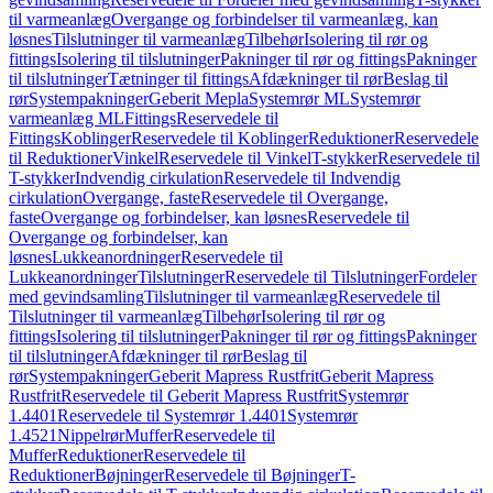
til varmeanlæg
Overgange og forbindelser til varmeanlæg, kan
løsnes
Tilslutninger til varmeanlæg
Tilbehør
Isolering til rør og
fittings
Isolering til tilslutninger
Pakninger til rør og fittings
Pakninger
til tilslutninger
Tætninger til fittings
Afdækninger til rør
Beslag til
rør
Systempakninger
Geberit Mepla
Systemrør ML
Systemrør
varmeanlæg ML
Fittings
Reservedele til
Fittings
Koblinger
Reservedele til Koblinger
Reduktioner
Reservedele
til Reduktioner
Vinkel
Reservedele til Vinkel
T-stykker
Reservedele til
T-stykker
Indvendig cirkulation
Reservedele til Indvendig
cirkulation
Overgange, faste
Reservedele til Overgange,
faste
Overgange og forbindelser, kan løsnes
Reservedele til
Overgange og forbindelser, kan
løsnes
Lukkeanordninger
Reservedele til
Lukkeanordninger
Tilslutninger
Reservedele til Tilslutninger
Fordeler
med gevindsamling
Tilslutninger til varmeanlæg
Reservedele til
Tilslutninger til varmeanlæg
Tilbehør
Isolering til rør og
fittings
Isolering til tilslutninger
Pakninger til rør og fittings
Pakninger
til tilslutninger
Afdækninger til rør
Beslag til
rør
Systempakninger
Geberit Mapress Rustfrit
Geberit Mapress
Rustfrit
Reservedele til Geberit Mapress Rustfrit
Systemrør
1.4401
Reservedele til Systemrør 1.4401
Systemrør
1.4521
Nippelrør
Muffer
Reservedele til
Muffer
Reduktioner
Reservedele til
Reduktioner
Bøjninger
Reservedele til Bøjninger
T-