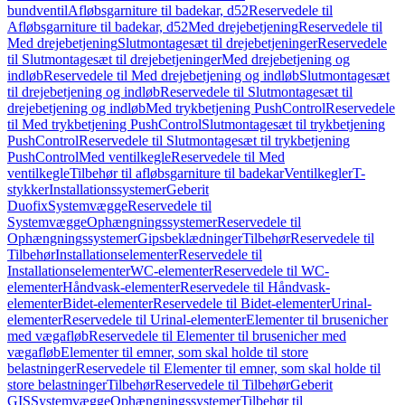
bundventil
Afløbsgarniture til badekar, d52
Reservedele til
Afløbsgarniture til badekar, d52
Med drejebetjening
Reservedele til
Med drejebetjening
Slutmontagesæt til drejebetjeninger
Reservedele
til Slutmontagesæt til drejebetjeninger
Med drejebetjening og
indløb
Reservedele til Med drejebetjening og indløb
Slutmontagesæt
til drejebetjening og indløb
Reservedele til Slutmontagesæt til
drejebetjening og indløb
Med trykbetjening PushControl
Reservedele
til Med trykbetjening PushControl
Slutmontagesæt til trykbetjening
PushControl
Reservedele til Slutmontagesæt til trykbetjening
PushControl
Med ventilkegle
Reservedele til Med
ventilkegle
Tilbehør til afløbsgarniture til badekar
Ventilkegler
T-
stykker
Installationssystemer
Geberit
Duofix
Systemvægge
Reservedele til
Systemvægge
Ophængningssystemer
Reservedele til
Ophængningssystemer
Gipsbeklædninger
Tilbehør
Reservedele til
Tilbehør
Installationselementer
Reservedele til
Installationselementer
WC-elementer
Reservedele til WC-
elementer
Håndvask-elementer
Reservedele til Håndvask-
elementer
Bidet-elementer
Reservedele til Bidet-elementer
Urinal-
elementer
Reservedele til Urinal-elementer
Elementer til brusenicher
med vægafløb
Reservedele til Elementer til brusenicher med
vægafløb
Elementer til emner, som skal holde til store
belastninger
Reservedele til Elementer til emner, som skal holde til
store belastninger
Tilbehør
Reservedele til Tilbehør
Geberit
GIS
Systemvægge
Ophængningssystemer
Tilbehør til