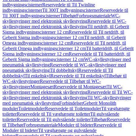
indbygningscisterner
Reservedele til Til Twinline
indbygningscisterner
Til 300T indbygningscisterner
Reservedele til
Til 300T indbygningscisterner
Tilbehør
Forbrugsmateriale
WC-
skyllestyringer med elektronisk skyllestyring
Reservedele til WC-
skyllestyringer med elektronisk skyllestyring
Til netdrift, til Geberit
Sigma indbygningscisterner 12 cm
Reservedele til Til netdrift, til
Geberit Sigma indbygningscisterner 12 cm
Til netdrift, til Geberit
Omega indbygningscisterner 12 cm
Reservedele til Til netdrift, til
Geberit Omega indbygningscisterner 12 cm
Til batteridrift, til Geberit
Sigma indbygningscisterner 12 cm
Reservedele til Til batteridrift, til
Geberit Sigma indbygningscisterner 12 cm
WC-skyllestyringer med
pneumatisk skyllestyring
Reservedele til WC-skyllestyringer med
pneumatisk skyllestyring
Til dobbeltskyl
Reservedele til Til
dobbeltskyl
Til enkeltskyl
Reservedele til Til enkeltskyl
Tilbehør til
WC-skyllestyringer
Reservedele til Tilbehør til WC-
skyllestyringer
Montagesæt
Reservedele til Montagesæt
Til WC-
skyllestyringer med elektronisk skyllestyring
Reservedele til Til WC-
skyllestyringer med elektronisk skyllestyring
Til WC-skyllestyringer
med pneumatisk skyllestyring
Forbindelser
Geberit Monolith
moduler
Toiletmoduler
Reservedele til Toiletmoduler
Til væghængte
toiletter
Reservedele til Til væghængte toiletter
Til gulvstående
toiletter
Reservedele til Til gulvstående toiletter
Tilbehør
Reservedele
til Tilbehør
Forbrugsmateriale
Moduler til bideter
Reservedele til
Moduler til bideter
Til væghængte og gulvstående
bideter
Reservedele til Til væghængte og gulvstående