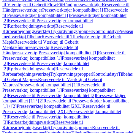
til Værktøjer til Geberit FlowFit
Håndpresseværktøjer
Reservedele til
Håndpresseværktøjer
Presseværktøjer kompatibilitet [1]
Reservedele
til Presseværktøjer kompatibilitet [1]
Presseværktøjer kompatibilitet
[2]
Reservedele til Presseværktøjer kompatibilitet
[2]
Rørbearbejdningsværktøj
Reservedele til
Rørbearbejdningsværktøj
Trykprøvningspropper
Kontroludstyr
Pressea
med værktøj
Tilbehør
Reservedele til Tilbehør
Værktøj til Geberit
Mepla
Reservedele til Værktøj til Geberit
Mepla
Håndpresseværktøj
Reservedele til
Håndpresseværktøj
Presseværktøj kompatibilitet [1]
Reservedele til
Presseværktøj kompatibilitet [1]
Presseværktøj kompatibilitet
[2]
Reservedele til Presseværktøj kompatibilitet
[2]
Rørbearbejdningsværktøj
Reservedele til
Rørbearbejdningsværktøj
Trykprøvningspropper
Kontroludstyr
Tilbehø
til Geberit Mapress
Reservedele til Værktøj til Geberit
Mapress
Presseværktøj kompatibilitet [1]
Reservedele til
Presseværktøj kompatibilitet [1]
Presseværktøj kompatibilitet
[2]
Reservedele til Presseværktøj kompatibilitet [2]
Presseværktøjer
kompatibilitet [1] / [2]
Reservedele til Presseværktøjer kompatibilitet
[1] / [2]
Presseværktøj kompatibilitet [2XL]
Reservedele til
Presseværktøj kompatibilitet [2XL]
Presseværktøj kompatibilitet
[3]
Reservedele til Presseværktøj kompatibilitet
[3]
Rørbearbejdningsværktøj
Reservedele til
Rørbearbejdningsværktøj
Trykprøvningspropper
Reservedele til
Trykprøvningspropper
Kontroludstyr
Tilbehør
Presseværktøj
Reservede