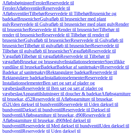
Afløbsbøjninger
Feroler
Reservedele til
Feroler
Afløbsventiler
Reservedele til
Afløbsventiler
Tilbehør
Reservedele til Tilbehør
Bruseniche og
badekar
Brusenicher
Gulvafløb til brusenicher med plant
gulv
Reservedele til Gulvafløb til brusenicher med plant gulv
Render
til brusenicher
Reservedele til Render til brusenicher
Tilbehør til
render til brusenicher
Reservedele til Tilbehør til render til
brusenicher
Gulvafløb til brusenicher
Reservedele til Gulvafløb til
brusenicher
Tilbehør til gulvafløb til brusenicher
Reservedele til
Tilbehør til gulvafløb til brusenicher
Vægafløb
Reservedele til
Vægafløb
Tilbehør til vægafløb
Reservedele til Tilbehør til
vægafløb
Brusekar og brusegulve
Installationselementer
Specifikke
vandlåse til brusekar
Badekar
Badekar af sanitetsakryl
Reservedele til
Badekar af sanitetsakryl
Rektangulære badekar
Reservedele til
Rektangulære badekar
Installationselementer
Reservedele til
Installationselementer
Ben sæt og sæt af plader og
vægbeslag
Reservedele til Ben sæt og sæt af plader og
vægbeslag
Apparattilslutninger til doucher & badekar
Afløbsgarniture
til brusekar, d52
Reservedele til Afløbsgarniture til brusekar,
d52
Uden dæksel til bundventil
Reservedele til Uden dæksel til
bundventil
Dæksel til bundventil
Reservedele til Dæksel til
bundventil
Afløbsgarniture til brusekar, d90
Reservedele til
Afløbsgarniture til brusekar, d90
Med dæksel til
bundventil
Reservedele til Med dæksel til bundventil
Uden dæksel til
bundventil
Reservedele til Uden dæksel til